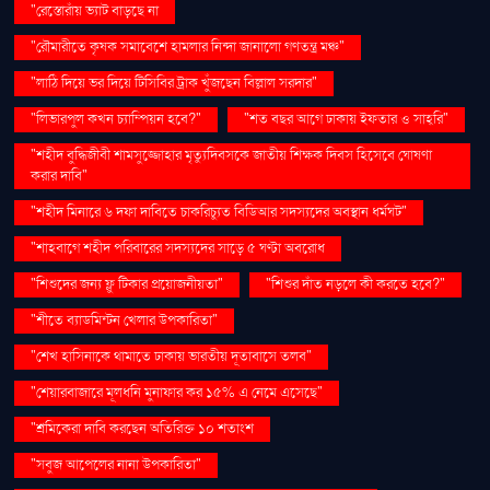
"রেস্তোরাঁয় ভ্যাট বাড়ছে না
"রৌমারীতে কৃষক সমাবেশে হামলার নিন্দা জানালো গণতন্ত্র মঞ্চ"
"লাঠি দিয়ে ভর দিয়ে টিসিবির ট্রাক খুঁজছেন বিল্লাল সরদার"
"লিভারপুল কখন চ্যাম্পিয়ন হবে?"
"শত বছর আগে ঢাকায় ইফতার ও সাহ্‌রি"
"শহীদ বুদ্ধিজীবী শামসুজ্জোহার মৃত্যুদিবসকে জাতীয় শিক্ষক দিবস হিসেবে ঘোষণা
করার দাবি"
"শহীদ মিনারে ৬ দফা দাবিতে চাকরিচ্যুত বিডিআর সদস্যদের অবস্থান ধর্মঘট"
"শাহবাগে শহীদ পরিবারের সদস্যদের সাড়ে ৫ ঘণ্টা অবরোধ
"শিশুদের জন্য ফ্লু টিকার প্রয়োজনীয়তা"
"শিশুর দাঁত নড়লে কী করতে হবে?"
"শীতে ব্যাডমিন্টন খেলার উপকারিতা"
"শেখ হাসিনাকে থামাতে ঢাকায় ভারতীয় দূতাবাসে তলব"
"শেয়ারবাজারে মূলধনি মুনাফার কর ১৫% এ নেমে এসেছে"
"শ্রমিকেরা দাবি করছেন অতিরিক্ত ১০ শতাংশ
"সবুজ আপেলের নানা উপকারিতা"