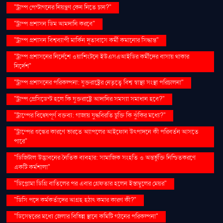
"ট্রাম্প পেন্টাগনের নিয়ন্ত্রণ কেন নিতে চান?"
"ট্রাম্প প্রশাসন ডিম আমদানি করবে"
"ট্রাম্প প্রশাসন বিশ্বব্যাপী মার্কিন দূতাবাসে কর্মী কমানোর সিদ্ধান্ত"
"ট্রাম্প প্রশাসনের নির্দেশে ওয়াশিংটনে ইউএসএআইডির কর্মীদের বাসায় থাকার
নির্দেশ"
"ট্রাম্প প্রশাসনের পরিকল্পনা: যুক্তরাষ্ট্রের নেতৃত্বে বিশ্ব স্বাস্থ্য সংস্থা পরিচালনা"
"ট্রাম্প প্রেসিডেন্ট হলে কি যুক্তরাষ্ট্রে আদানির সমস্যা সমাধান হবে?"
"ট্রাম্পের বিদ্বেষপূর্ণ বক্তব্য: গাজায় যুদ্ধবিরতি চুক্তি কি ঝুঁকির মধ্যে?"
"ট্রাম্পের শুল্কের কারণে ভারতে অ্যাপলের আইফোন উৎপাদনে কী পরিবর্তন আসতে
পারে"
"ডিজিটাল উদ্ভাবনের নৈতিক ব্যবহার: সামাজিক সংহতি ও অন্তর্ভুক্তি নিশ্চিতকরণে
একটি কর্মশালা"
"ডিপ্লোমা ডিগ্রি বাতিলের পর এবার গ্রেফতার হলেন ইস্তাম্বুলের মেয়র"
"ডিসি পদে কর্মকর্তাদের আগ্রহ হঠাৎ কমার কারণ কী?"
"ডিসেম্বরের মধ্যে জেলার বিভিন্ন স্থানে কমিটি গঠনের পরিকল্পনা"