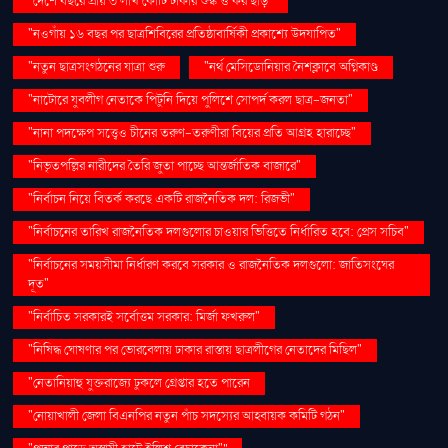
"দেশে বছরে প্রায় ৩ লাখ কোটি টাকার শুল্ক ও কর ছাড়"
"নওগাঁয় ১৬ বছর পর ছাত্রশিবিরের প্রতিষ্ঠাবার্ষিকী প্রকাশ্যে উদযাপিত"
"নতুন ছাত্রসংগঠনের যাত্রা শুরু
"নর্থ মেসিডোনিয়ার নৈশক্লাবে অগ্নিকাণ্ড
"নাটোরে যুবলীগ নেতাকে পিটুনি দিয়ে পুলিশে সোপর্দ করল ছাত্র-জনতা"
"নানা পদক্ষেপ সত্ত্বেও চীনের তরুণ-তরুণীরা বিয়ের প্রতি আগ্রহ হারাচ্ছে"
"নিভৃতপল্লির নারীদের তৈরি জুতা পাচ্ছে আন্তর্জাতিক বাজারে"
"নির্বাচন নিয়ে বিতর্ক করছে একটি রাজনৈতিক দল: রিজভী"
"নির্বাচনের তারিখ রাজনৈতিক দলগুলোর চাওয়ার ভিত্তিতে নির্ধারিত হবে: প্রেস সচিব"
"নির্বাচনের সময়সীমা নির্ধারণ করবে সরকার ও রাজনৈতিক দলগুলো: জাতিসংঘের
দূত"
"নির্বাচিত সরকারই সর্বোত্তম সরকার: মির্জা ফখরুল"
"নিষিদ্ধ ঘোষণার পর ভোরবেলায় ঢাকার রাস্তায় ছাত্রলীগের নেতাদের মিছিল"
"নেতানিয়াহু যুক্তরাজ্যে ঢুকলে গ্রেপ্তার হতে পারেন
"নোয়াখালী জেলা বিএনপির নতুন পাঁচ সদস্যের আহ্বায়ক কমিটি গঠন"