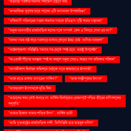
"অন্তর্বর্তী সরকার যথাযথ পদক্ষেপ গ্রহণে ব্যর্থ
"অপরাজিতা ফুলের চায়ে পাবেন ৬টি অসাধারণ উপকারিতা"
"অভিবাসী পরিবারের সন্তান কমলার সামনে ইতিহাস সৃষ্টি করার সম্ভাবনা"
"অমুক ব্যবসায়ীর রাজনৈতিক দলের সঙ্গে সম্পর্ক: কেন এ বিষয়ে লেখা হয় না?"
"অযথা সময় নষ্ট করে সরকারে থাকার কোনো ইচ্ছা নেই: আসিফ নজরুল"
"আইনশৃঙ্খলা পরিস্থিতি সন্ধ্যার পর থেকে স্পষ্ট হবে: স্বরাষ্ট্র উপদেষ্টা"
"আওয়ামী লীগের অবস্থান স্পষ্ট না করলে যমুনা ঘেরাও করবে গণ অধিকার পরিষদ"
"আগামীকাল নির্বাচন কমিশনে বৈঠকে যাবে জামায়াতে ইসলামী"
"আজ রাতে ঢাকায় আসছেন সাকিব?"
"আজ লক্ষ্মীপূজার উৎসব"
"আজহারুল ইসলামকে মুক্তি দিন
"আমাদের কথা কেউ ভাবছে না: মার্কিন নির্বাচনের প্রেক্ষাপটে পশ্চিম তীরের বাসিন্দাদের
অনুভূতি"
"আমার হিজাব আমার শক্তির উৎস" : মার্কিন ছাত্রী
"আমি যুক্তরাষ্ট্রের রাজনৈতিক বন্দী: ফিলিস্তিনি ছাত্র মাহমুদ খলিল"