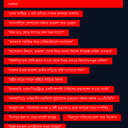
সরকার"
"বোমা ফাটিয়ে ও গুলি চালিয়ে সোনার দোকানে ডাকাতি
"ব্যবসায়ীকে কোপানোর ঘটনায় ছাত্রদল নেতা গ্রেপ্তার
"ভাঙা হাড় জোড়া লাগতে কেন সময় লাগে?"
"ভারতকে পরাজিত করে সেমিফাইনালে বাংলাদেশ"
"ভালোবাসা দিবসে ‘তামাশা’ পোস্ট নিয়ে ব্যাখ্যা দিলেন উপদেষ্টা ফরিদা আখতার"
"ভিনিসিয়ুসকে সৌদি ক্লাবে যাওয়া থেকে বিরত রাখতে রিয়ালের নতুন কৌশল"
"মতলব উত্তরে ছাত্রদল নেত্রীর বাড়িতে অগ্নিসংযোগের ঘটনা"
"মন্ত্রীর বাড়ির সামনে বৃষ্টিতে দাঁড়িয়ে ছিলাম
"ময়নামতি ওয়ার সিমেট্রিতে একটি জাপানি সৈনিকের দেহাবশেষ পাওয়া যায়নি"
"ময়মনসিংহে আজহারীর মাহফিলে মুঠোফোন হারানোর ঘটনায় থানায় ২০০টি জিডি"
"মামুনুল হক: সচিবালয়ে আগুন ও টঙ্গী হত্যাকাণ্ড একে অপরের সাথে সম্পর্কিত
"মিরপুরে চাঁদা না পেয়ে মার্কেট ভাঙচুর
"মিরপুরে সাকিবের খেলা বন্ধে বিক্ষোভ
"মির্জা ফখরুল আগামীকাল লন্ডন যাচ্ছেন"