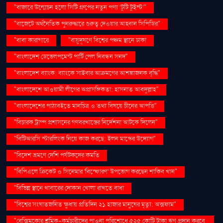
"বাজারে উন্মোচন হলো সিটি গ্রুপের নতুন পণ্য ‘টুটি টুইস্ট’"
"বাজেটে অর্থনৈতিক পুনরুদ্ধারে গুরুত্ব দেওয়ার আহ্বান সিপিডির"
"বাবা কারাগারে
"বায়ুদূষণে বিশ্বের পঞ্চম স্থানে ঢাকা
"বাংলাদেশ ডেভেলপমেন্ট পার্টি পেল নিবন্ধন সনদ"
"বাংলাদেশ ব্যাংক: ব্যাংকে সাইবার আক্রমণের আশঙ্কাজনক বৃদ্ধি"
"বাংলাদেশে আওয়ামী লীগের অপ্রাসঙ্গিকতা: হাসনাত আবদুল্লাহ"
"বাংলাদেশের পাঠ্যবইতে মানচিত্র ও তথ্য বিষয়ে চীনের আপত্তি"
"বিচারক ট্রাম্প প্রশাসনের গণবরখাস্তের নির্দেশনা আটকে দিলেন"
"বিটিআরসি স্টারলিংক নিয়ে কাজ করছে: ইলন মাস্কের উদ্যোগ"
"বিদেশ ভ্রমণে দেশি পর্যটকদের কমতি
"বিপিএলে ক্রিকেট ও সিনেমার 'বিস্ফোরণ' উপভোগ করছেন শাকিব খান"
"বিভিন্ন স্থানে খাবারের দোকান খোলা রাখতে বাধা
"বিশ্বের সংঘাতজনিত ক্ষুধায় প্রতিদিন ২১ হাজার মানুষের মৃত্যু: অক্সফাম"
"বেক্সিমকোর শ্রমিক-কর্মচারীদের পাওনা পরিশোধে ৫২৫ কোটি টাকা ঋণ প্রদান করবে