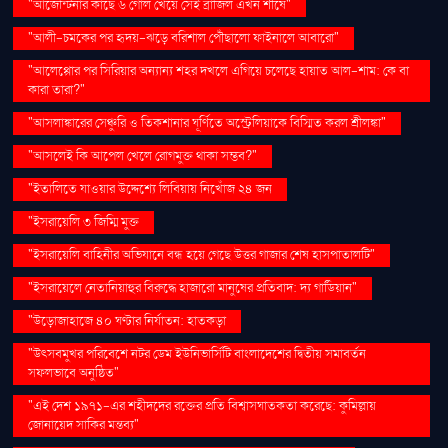
"আর্জেন্টিনার কাছে ৬ গোল খেয়ে সেই ব্রাজিল এখন শীর্ষে"
"আলী-চমকের পর হৃদয়-ঝড়ে বরিশাল পৌঁছালো ফাইনালে আবারো"
"আলেপ্পোর পর সিরিয়ার অন্যান্য শহর দখলে এগিয়ে চলেছে হায়াত আল-শাম: কে বা
কারা তারা?"
"আসলাঙ্কারের সেঞ্চুরি ও তিকশানার ঘূর্ণিতে অস্ট্রেলিয়াকে বিস্মিত করল শ্রীলঙ্কা"
"আসলেই কি আপেল খেলে রোগমুক্ত থাকা সম্ভব?"
"ইতালিতে যাওয়ার উদ্দেশ্যে লিবিয়ায় নিখোঁজ ২৪ জন
"ইসরায়েলি ৩ জিম্মি মুক্ত
"ইসরায়েলি বাহিনীর অভিযানে বন্ধ হয়ে গেছে উত্তর গাজার শেষ হাসপাতালটি"
"ইসরায়েলে নেতানিয়াহুর বিরুদ্ধে হাজারো মানুষের প্রতিবাদ: দ্য গার্ডিয়ান"
"উড়োজাহাজে ৪০ ঘণ্টার নির্যাতন: হাতকড়া
"উৎসবমুখর পরিবেশে নটর ডেম ইউনিভার্সিটি বাংলাদেশের দ্বিতীয় সমাবর্তন
সফলভাবে অনুষ্ঠিত"
"এই দেশ ১৯৭১-এর শহীদদের রক্তের প্রতি বিশ্বাসঘাতকতা করেছে: কুমিল্লায়
জোনায়েদ সাকির মন্তব্য"