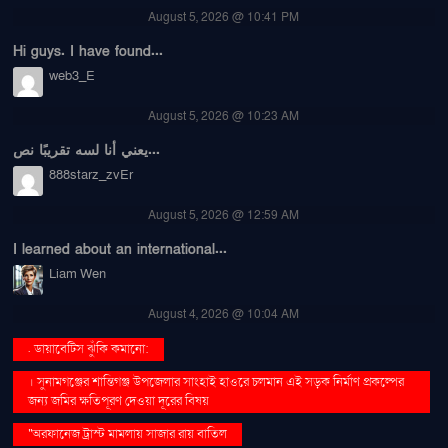
August 5, 2026 @ 10:41 PM
Hi guys. I have found...
web3_E
August 5, 2026 @ 10:23 AM
يعني أنا لسه تقريبًا نص...
888starz_zvEr
August 5, 2026 @ 12:59 AM
I learned about an international...
Liam Wen
August 4, 2026 @ 10:04 AM
. ডায়াবেটিস ঝুঁকি কমানো:
। সুনামগঞ্জের শান্তিগঞ্জ উপজেলার সাংহাই হাওরে চলমান এই সড়ক নির্মাণ প্রকল্পের
জন্য জমির ক্ষতিপূরণ দেওয়া দূরের বিষয়
''অরফানেজ ট্রাস্ট মামলায় সাজার রায় বাতিল