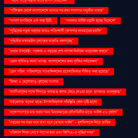
"পদ্মার পাড়ে অস্থায়ী হাটে ইলিশ বেচাকেনা"''
"পাকিস্তান থেকে বাংলাদেশে আসার পর রুনা লায়লার সম্মুখীন বাধার"
"পাগলা মসজিদে এক বস্তা চিঠি:
"পাবনার শুঁটকি রপ্তানি হচ্ছে বিদেশে"
"পুতিনের নতুন ধরনের আরও শক্তিশালী ক্ষেপণাস্ত্র ব্যবহারের হুমকি"
"পৃথিবীর অভ্যন্তরীণ কেন্দ্রের আকৃতি বদলাচ্ছে"
"প্রধান উপদেষ্টা: সরকার এ বছরের শেষ নাগাদ নির্বাচন আয়োজন করবে"
"প্রবল ঘূর্ণিঝড় 'দানা' আসন্ন: বাংলাদেশের জন্য ঝুঁকির পর্যবেক্ষণ"
"প্রেস সচিব: সচিবালয়ে সাংবাদিকদের প্রবেশাধিকার সীমিত করা হয়েছে"
"ফিফা ও খেলোয়াড়-ক্লাবের সংঘাত
"ফ্যাসিবাদের পক্ষে লিখতে ব্যবহৃত কলম ভেঙে দেওয়া হবে: হাসনাত আবদুল্লাহ"
"বইমেলায় ‘মবের’ মতো উসকানিমূলক পরিস্থিতি কেন সৃষ্টি হলো
"বঙ্গোপসাগরে মাছ ধরার সময় মিয়ানমারের নৌবাহিনীর হাতে আটক ৫৬ জেলে"
"বছরের পর বছর মনে রাখা হবে তোমার অর্জন" – মুশফিককে নিয়ে তামিম
"বরিশাল শিক্ষা বোর্ডে পাসের হার এবং জিপিএ-৫ বৃদ্ধির খবর"