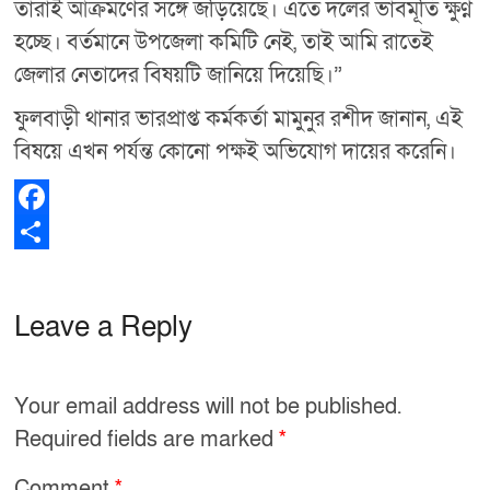
তারাই আক্রমণের সঙ্গে জড়িয়েছে। এতে দলের ভাবমূর্তি ক্ষুণ্ন
হচ্ছে। বর্তমানে উপজেলা কমিটি নেই, তাই আমি রাতেই
জেলার নেতাদের বিষয়টি জানিয়ে দিয়েছি।”
ফুলবাড়ী থানার ভারপ্রাপ্ত কর্মকর্তা মামুনুর রশীদ জানান, এই
বিষয়ে এখন পর্যন্ত কোনো পক্ষই অভিযোগ দায়ের করেনি।
F
a
S
c
h
Leave a Reply
e
a
b
r
Your email address will not be published.
o
e
Required fields are marked
*
o
k
Comment
*