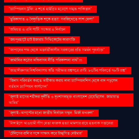
"চ্যাম্পিয়নস ট্রফি: ২ শর্তে হাইব্রিড মডেলে সম্মত পাকিস্তান"
"ছুরিকাঘাত ও বৈদ্যুতিক শকে হত্যা: সবজিখেতে লাশ ফেলা"
"জমিয়ত ও এবি পার্টি: সংস্কার ও নির্বাচন
"জয়পুরহাটে হাট ইজারায় সিন্ডিকেটের কারসাজি
"জাপানের পক্ষ থেকে অন্তর্বর্তীকালীন সরকারের প্রতি সমর্থন পুনর্ব্যক্ত"
"জার্মানির কঠোর অভিবাসন নীতি পরিকল্পনা ব্যর্থ"m
"জাহাঙ্গীরনগর বিশ্ববিদ্যালয় ভর্তি পরীক্ষার প্রশ্নপত্রে ত্রুটি: ৮০টির পরিবর্তে ৭৮টি প্রশ্ন"
"জিনস পরিবর্তন করতে অস্বীকার করায় দাবা চ্যাম্পিয়নশিপ থেকে বাদ পড়লেন
বর্তমান চ্যাম্পিয়ন কার্লসেন"
"জুলাই মাসের শহীদরা দুর্নীতি ও দুঃশাসনমুক্ত বাংলাদেশ চেয়েছিলেন: জামায়াত
আমির"
"জুলাই-আগস্টের মধ্যে জাতীয় নির্বাচন সম্ভব: মির্জা ফখরুল"
"টাঙ্গাইলে আওয়ামী লীগ নেতা ফারুক হত্যা মামলার রায়ে হতবাক সন্তানেরা
"টেনিসের রানি’র সঙ্গে সাক্ষাৎ করে উচ্ছ্বসিত নেইমার"