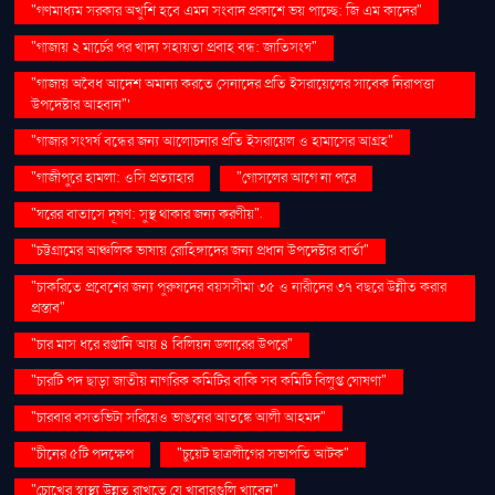
"গণমাধ্যম সরকার অখুশি হবে এমন সংবাদ প্রকাশে ভয় পাচ্ছে: জি এম কাদের"
"গাজায় ২ মার্চের পর খাদ্য সহায়তা প্রবাহ বন্ধ: জাতিসংঘ"
"গাজায় অবৈধ আদেশ অমান্য করতে সেনাদের প্রতি ইসরায়েলের সাবেক নিরাপত্তা
উপদেষ্টার আহ্বান"'
"গাজার সংঘর্ষ বন্ধের জন্য আলোচনার প্রতি ইসরায়েল ও হামাসের আগ্রহ"
"গাজীপুরে হামলা: ওসি প্রত্যাহার
"গোসলের আগে না পরে
"ঘরের বাতাসে দূষণ: সুস্থ থাকার জন্য করণীয়".
"চট্টগ্রামের আঞ্চলিক ভাষায় রোহিঙ্গাদের জন্য প্রধান উপদেষ্টার বার্তা"
"চাকরিতে প্রবেশের জন্য পুরুষদের বয়সসীমা ৩৫ ও নারীদের ৩৭ বছরে উন্নীত করার
প্রস্তাব"
"চার মাস ধরে রপ্তানি আয় ৪ বিলিয়ন ডলারের উপরে"
"চারটি পদ ছাড়া জাতীয় নাগরিক কমিটির বাকি সব কমিটি বিলুপ্ত ঘোষণা"
"চারবার বসতভিটা সরিয়েও ভাঙনের আতঙ্কে আলী আহমদ"
"চীনের ৫টি পদক্ষেপ
"চুয়েট ছাত্রলীগের সভাপতি আটক"
"চোখের স্বাস্থ্য উন্নত রাখতে যে খাবারগুলি খাবেন"