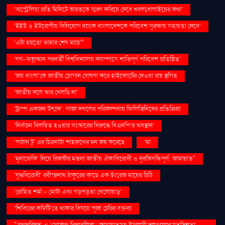
‘অস্ট্রেলিয়া প্রতি মিনিটে ভারতকে স্মরণ করিয়ে দেবে ধবলধোলাইয়ের কথা’
‘ইইউ ও ইউরোপীয় বিনিয়োগ ব্যাংক বাংলাদেশকে পরিবেশ সুরক্ষায় সহায়তা দেবে’
‘এটা হয়তো আমার শেষ ম্যাচ’"
‘গণ–অভ্যুত্থান পরবর্তী বিশ্ববিদ্যালয় ক্যাম্পাসে শান্তিপূর্ণ পরিবেশ প্রতিষ্ঠিত’
‘জয় বাংলা’কে জাতীয় স্লোগান ঘোষণা করে হাইকোর্টের দেওয়া রায় স্থগিত
‘জাতীয় দলে আর খেলছি না’
‘ট্রাম্প একজন উন্মাদ’: গাজা দখলের পরিকল্পনায় ফিলিস্তিনিদের প্রতিক্রিয়া
‘নির্বাচন বিলম্বিত হওয়ার সংস্কারের বিরুদ্ধে বিএনপি’র অবস্থান’
‘পাঠান টু’ এর চিত্রনাট্য শাহরুখের মন জয় করেছে
‘মা
‘মুনাফেকি’ নিয়ে রিজভীর মন্তব্য জাতীয় ঐক্যবিরোধী ও দুরভিসন্ধিপূর্ণ: জামায়াত"
‘যুদ্ধবিরোধী’ রবীন্দ্রনাথ ঠাকুরের কাছে এক ইংরেজ মায়ের চিঠি
‘রোহিত শর্মা - মোটা এবং গড়পড়তা খেলোয়াড়’
‘শিবিরের কমিটি’তে থাকার বিষয়ে পূজা চেরির বক্তব্য
"‘গণপরিষদ’ ও ‘সেকেন্ড রিপাবলিক’: জামায়াতসহ ইসলামী দলগুলোর মতভিন্নতা