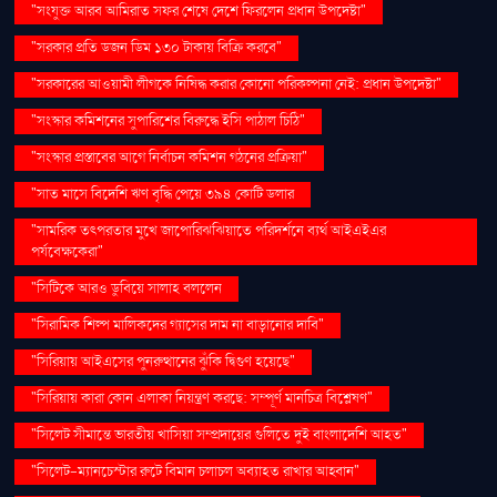
"সংযুক্ত আরব আমিরাত সফর শেষে দেশে ফিরলেন প্রধান উপদেষ্টা"
"সরকার প্রতি ডজন ডিম ১৩০ টাকায় বিক্রি করবে"
"সরকারের আওয়ামী লীগকে নিষিদ্ধ করার কোনো পরিকল্পনা নেই: প্রধান উপদেষ্টা"
"সংস্কার কমিশনের সুপারিশের বিরুদ্ধে ইসি পাঠাল চিঠি"
"সংস্কার প্রস্তাবের আগে নির্বাচন কমিশন গঠনের প্রক্রিয়া"
"সাত মাসে বিদেশি ঋণ বৃদ্ধি পেয়ে ৩৯৪ কোটি ডলার
"সামরিক তৎপরতার মুখে জাপোরিঝঝিয়াতে পরিদর্শনে ব্যর্থ আইএইএর
পর্যবেক্ষকেরা"
"সিটিকে আরও ডুবিয়ে সালাহ বললেন
"সিরামিক শিল্প মালিকদের গ্যাসের দাম না বাড়ানোর দাবি"
"সিরিয়ায় আইএসের পুনরুত্থানের ঝুঁকি দ্বিগুণ হয়েছে"
"সিরিয়ায় কারা কোন এলাকা নিয়ন্ত্রণ করছে: সম্পূর্ণ মানচিত্র বিশ্লেষণ"
"সিলেট সীমান্তে ভারতীয় খাসিয়া সম্প্রদায়ের গুলিতে দুই বাংলাদেশি আহত"
"সিলেট-ম্যানচেস্টার রুটে বিমান চলাচল অব্যাহত রাখার আহ্বান"