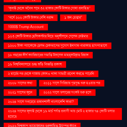
“দুবাই থেকে অবৈধ পথে ৩২ হাজার কোটি টাকার সোনা প্রবাহিত”
“বর্ষে ২০০ কোটি টাকার বেশি বরাদ্দ
১ জন গ্রেপ্তার"
1000$ Trump Account
১০৩ কোটি টাকার হেলিকপ্টার নিয়ে অনুশীলনে গেলেন নেইমার
১২০০ টাকা প্যাকেজে হেলথ চেকআপের সুযোগ ইনসাফ বারাকাহ হাসপাতালে
১৮ বছরের দীর্ঘ ক্যারিয়ারের সমাপ্তি টানলেন মাহমুদউল্লাহ রিয়াদ
১৯ বিশ্ববিদ্যালয়ে গুচ্ছ ভর্তি বিজ্ঞপ্তি প্রকাশ
২ মার্চের পর থেকে গাজায় কোনও খাদ্য সামগ্রী প্রবেশ করতে পারেনি
২০০৮ সালের কথা
২০১১ সালে সিরিয়ায় গৃহযুদ্ধ শুরু হওয়ার পর
২০২১ সালের জুনে
২০২২ সালে ডলারের সংকট শুরু হলে
২০২৪ সালে সবচেয়ে প্রভাবশালী বাংলাদেশি কারা?
২০২৪ সালের জুলাই থেকে ১৯ মার্চ পর্যন্ত প্রবাসী আয় মোট ২ হাজার ৭৪ কোটি ডলার
হয়েছে
২০২৬ বিশ্বকাপ আয়োজনের গুরুদায়িত্ব ট্রাম্পের কাঁধে