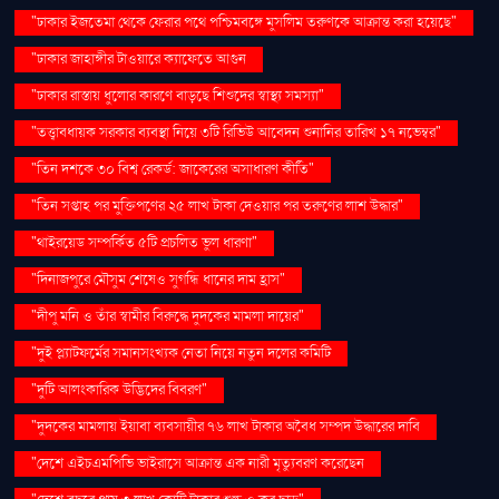
"ঢাকার ইজতেমা থেকে ফেরার পথে পশ্চিমবঙ্গে মুসলিম তরুণকে আক্রান্ত করা হয়েছে"
"ঢাকার জাহাঙ্গীর টাওয়ারে ক্যাফেতে আগুন
"ঢাকার রাস্তায় ধুলোর কারণে বাড়ছে শিশুদের স্বাস্থ্য সমস্যা"
"তত্ত্বাবধায়ক সরকার ব্যবস্থা নিয়ে ৩টি রিভিউ আবেদন শুনানির তারিখ ১৭ নভেম্বর"
"তিন দশকে ৩০ বিশ্ব রেকর্ড: জাকেরের অসাধারণ কীর্তি"
"তিন সপ্তাহ পর মুক্তিপণের ২৫ লাখ টাকা দেওয়ার পর তরুণের লাশ উদ্ধার"
"থাইরয়েড সম্পর্কিত ৫টি প্রচলিত ভুল ধারণা"
"দিনাজপুরে মৌসুম শেষেও সুগন্ধি ধানের দাম হ্রাস"
"দীপু মনি ও তাঁর স্বামীর বিরুদ্ধে দুদকের মামলা দায়ের"
"দুই প্ল্যাটফর্মের সমানসংখ্যক নেতা নিয়ে নতুন দলের কমিটি
"দুটি আলংকারিক উদ্ভিদের বিবরণ"
"দুদকের মামলায় ইয়াবা ব্যবসায়ীর ৭৬ লাখ টাকার অবৈধ সম্পদ উদ্ধারের দাবি
"দেশে এইচএমপিভি ভাইরাসে আক্রান্ত এক নারী মৃত্যুবরণ করেছেন