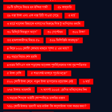
২৮টি গুলিতে নিহত হন ইন্দিরা গান্ধী
২৯ জানুয়ারি
২৯ বস্তা টাকা এবং এক বস্তা চিঠি পাওয়া গেছে
৩ মার্চ
৩ মার্চে খালেদা জিয়াকে খালাসের বিরুদ্ধে লিভ টু আপিলের শুনানি
৩০ মিনিটে নিয়ন্ত্রণে আসে"
৩০ সেপ্টেম্বর
৩০০ টাকা!
৩৩ হামলাকারীসহ নিহত ৫৮
৩৬৯ ফিলিস্তিনি কারামুক্ত"
৪ দিনে ৮০০ কোটি! কোথায় থামবে 'পুষ্পা ২' এর আয়?
৪১ বছরে বিচার শেষ হয়নি
৪৩তম বিসিএস বাদ পড়াদের আবেদন পুনর্বিবেচনার সভা বৃহস্পতিবার
৫ টাকা বেশি
৫ শতাংশই থাকবে পূর্বের মতো"
৫০০ কোটি টাকা দেবে: নতুন টাকা ছাপানোর প্রয়োজন নেই
৬ মার্চ
৬৭৫ টাকায় আমদানি
৭ আগস্ট ২০০৫: মেসির অভিষেকের দিন
৭ বছরের শিশুকে আইটি কোম্পানিতে চাকরির প্রস্তাব
৭৩০ কোটি টাকার ‘প্রবাসী আয় নাটক’ কি কালোটাকা সাদা করার জন্য?