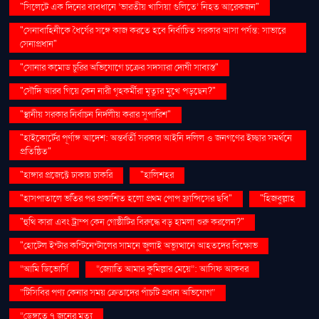
"সিলেটে এক দিনের ব্যবধানে ‘ভারতীয় খাসিয়া গু‌লিতে’ নিহত আরেকজন"
"সেনাবাহিনীকে ধৈর্যের সঙ্গে কাজ করতে হবে নির্বাচিত সরকার আসা পর্যন্ত: সাভারে
সেনাপ্রধান"
"সোনার কমোড চুরির অভিযোগে চক্রের সদস্যরা দোষী সাব্যস্ত"
"সৌদি আরব গিয়ে কেন নারী গৃহকর্মীরা মৃত্যুর মুখে পড়ছেন?"
"স্থানীয় সরকার নির্বাচন নির্দলীয় করার সুপারিশ"
"হাইকোর্টের পূর্ণাঙ্গ আদেশ: অন্তর্বর্তী সরকার আইনি দলিল ও জনগণের ইচ্ছার সমর্থনে
প্রতিষ্ঠিত"
"হাঙ্গার প্রজেক্টে ঢাকায় চাকরি
"হালিশহর
"হাসপাতালে ভর্তির পর প্রকাশিত হলো প্রথম পোপ ফ্রান্সিসের ছবি"
"হিজবুল্লাহ
"হুথি কারা এবং ট্রাম্প কেন গোষ্ঠীটির বিরুদ্ধে বড় হামলা শুরু করলেন?"
"হোটেল ইন্টার কন্টিনেন্টালের সামনে জুলাই অভ্যুত্থানে আহতদের বিক্ষোভ
“আমি ডিভোর্সি
“জ্যোতি আমার কুমিল্লার মেয়ে”: আসিফ আকবর
“টিসিবির পণ্য কেনার সময় ক্রেতাদের পাঁচটি প্রধান অভিযোগ”
“ডেঙ্গুতে ৭ জনের মৃত্যু