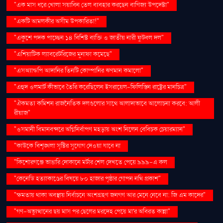
"এক মাস ধরে খোলা সয়াবিন তেল ব্যবহার করছেন বাণিজ্য উপদেষ্টা"
"একটি আমলকীর অসীম উপকারিতা!"
"একুশে পদক পাচ্ছেন ১৪ বিশিষ্ট ব্যক্তি ও জাতীয় নারী ফুটবল দল"
"এশিয়াটিক ল্যাবরেটরিজের মুনাফা কমেছে"
"এসঅ্যান্ডপি আদানির তিনটি কোম্পানির ঋণমান কমালো"
"এহুদ ওলমার্ট কীভাবে তৈরি করেছিলেন ইসরায়েল-ফিলিস্তিন রাষ্ট্রের মানচিত্র"
"ঐকমত্য কমিশন রাজনৈতিক দলগুলোর সাথে আলাদাভাবে আলোচনা করবে: আলী
রীয়াজ"
"ওসমানী বিমানবন্দরে অগ্নিনির্বাপণ মহড়ায় অংশ নিলেন বেবিচক চেয়ারম্যান"
"কাউকে বিশৃঙ্খলা সৃষ্টির সুযোগ দেওয়া যাবে না
"কিশোরগঞ্জে ভাঙারি দোকানে মর্টার শেল দেখতে পেয়ে ৯৯৯-এ কল
"কেনেডি হত্যাকাণ্ডের বিষয়ে ৮০ হাজার পৃষ্ঠার গোপন নথি প্রকাশ"
"ক্ষমতায় থাকা অবস্থায় নির্বাচনে অংশগ্রহণ জনগণ আর মেনে নেবে না: জি এম কাদের"
"গণ–অভ্যুত্থানের ছয় মাস পর ছেলের মরদেহ পেয়ে মা'র অবিরত কান্না"