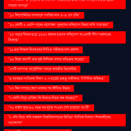
সামনে আসছে"
"১০ কিলোমিটার ব্যবধানে সবজির দাম ৩-৪ গুণ বৃদ্ধি"
"১০ কোটি ও এমপি পদের প্রলোভন: নুরুলের অভিযোগ মিথ্যা দাবি সামান্তার"
"১৫ বছরে বিচার ছাড়া ১৯২৬ জনের হত্যার অভিযোগ আওয়ামী লীগ সরকারের
বিরুদ্ধে"
"১৮তম শিক্ষক নিবন্ধনের লিখিত পরীক্ষার ফল প্রকাশ
"১৯ দিনে প্রবাসী আয় দুই বিলিয়ন ডলার অতিক্রম করেছে"
"২৭টি ব্যাগসহ অস্ট্রেলিয়া সফরে ভারতীয় ক্রিকেটার
"৪ নভেম্বর সংবিধান দিবস ও ৭ মার্চের গুরুত্ব অস্বীকার: সিপিবির অভিমত"
"৬৭ দিন সাগরে ভেসে থাকার পর জীবিত উদ্ধার
"৭ বদলি নিয়ে ব্রাজিল কি ফিফার নিয়ম ভঙ্গ করেছে?"
"৭০ মাইল দূরে ৪০ বছর পর খুঁজে পাওয়া গেল হারানো আংটি"
"৮ দবি নিয়ে কবি নজরুল বিশ্ববিদ্যালয়ের মিডিয়া স্টাডিজ বিভাগে শিক্ষার্থীদের
আন্দোলন"