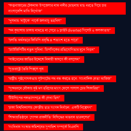
''কক্সবাজারের টেকনাফ উপজেলার নাফ নদীর মোহনায় মাছ ধরতে গিয়ে চার
বাংলাদেশি মাঝি নিখোঁজ''
''খুলনায় ‘নাটুকে’ পার্কে জলবায়ু তহবিল''
''ঘন কুয়াশায় ঢাকায় নামতে না পেরে ৬ ফ্লাইট diverted সিলেট ও কলকাতায়''
''চলতি অর্থবছরে জিডিপি প্রবৃদ্ধি ৪ শতাংশ হতে পারে''
''চ্যাটজিপিটির নতুন সুবিধা: ডিপসিকের প্রতিযোগিতার মুখে বিপ্লব''
''বাইডেনের জাতির উদ্দেশে বিদায়ী ভাষণে কী বললেন''
''যুক্তরাষ্ট্রে তৈরি পিস্তলে খুন
''রাষ্ট্রীয় পৃষ্ঠপোষকতায় লুটপাটের পথ বন্ধ করতে হবে: সাংবাদিক নেতা আজিজ"
''সুন্দরবনে নৌকায় দুই মণ হরিণের মাংস ফেলে পালাল চোর শিকারিরা''
'টিউলিপের পদত্যাগপত্রে কী লেখা ছিল''
'ঢাকা বিশ্ববিদ্যালয় কেন্দ্রীয় ছাত্র সংসদ নির্বাচন: একটি বিশ্লেষণ''
'শিক্ষাপ্রতিষ্ঠানে ‘গোপন রাজনীতি’ নিষিদ্ধের আহ্বান ছাত্রদলের''
'সংবিধান সংস্কার কমিশনের সুপারিশ সম্পর্কে বিএনপি