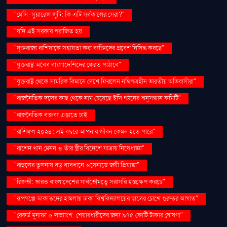
"মেসি-সুয়ারেজ জুটি: কি এটি সর্বকালের সেরা?"
"যদি এই সরকার পরাজিত হয়
"যুক্তরাজ্য রাশিয়াকে সহায়তা করা ব্যক্তিদের প্রবেশ নিষিদ্ধ করছে"
"যুক্তরাষ্ট্র অবৈধ বাংলাদেশিদের ফেরত পাঠাবে"
"যুক্তরাষ্ট্র থেকে সামরিক বিমানে দেশে ফিরলেন নথিপত্রহীন ভারতীয় অভিবাসীরা"
"রাজনৈতিক দলের কাছ থেকে নাম চেয়েছে ইসি গঠনের অনুসন্ধান কমিটি"
"রাজনৈতিক বক্তব্য এড়াতে চাই
"রাশিফল ২০২৪: এই বছরে আপনার জীবন কেমন হতে পারে"
"রাশেদ খান মেনন ও তাঁর স্ত্রীর বিদেশে যাত্রায় নিষেধাজ্ঞা"
"রাহুলের তুলনায় বড় ব্যবধানে ওয়েনাডে জয়ী প্রিয়াঙ্কা"
"রিজভী: ভারত বাংলাদেশের সার্বভৌমত্বে সরাসরি হস্তক্ষেপ করছে"
"রূপগঞ্জে ডাকাতদের হামলায় ঢাকা বিশ্ববিদ্যালয়ের ছাত্রের চোখে গুরুতর আঘাত"
"রেকর্ড মুনাফা ও লভ্যাংশ: শেয়ারধারীদের জন্য ৯৭৫ কোটি টাকার ঘোষণা"