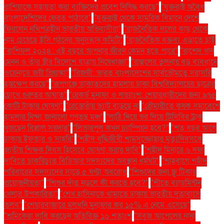
রাশিয়াকে সহায়তা করা ব্যক্তিদের প্রবেশ নিষিদ্ধ করছে"
"যুক্তরাষ্ট্র অবৈধ
বাংলাদেশিদের ফেরত পাঠাবে"
"যুক্তরাষ্ট্র থেকে সামরিক বিমানে দেশে
ফিরলেন নথিপত্রহীন ভারতীয় অভিবাসীরা"
"রাজনৈতিক দলের কাছ থেকে
নাম চেয়েছে ইসি গঠনের অনুসন্ধান কমিটি"
"রাজনৈতিক বক্তব্য এড়াতে চাই
"রাশিফল ২০২৪: এই বছরে আপনার জীবন কেমন হতে পারে"
"রাশেদ খান
মেনন ও তাঁর স্ত্রীর বিদেশে যাত্রায় নিষেধাজ্ঞা"
"রাহুলের তুলনায় বড় ব্যবধানে
ওয়েনাডে জয়ী প্রিয়াঙ্কা"
"রিজভী: ভারত বাংলাদেশের সার্বভৌমত্বে সরাসরি
হস্তক্ষেপ করছে"
"রূপগঞ্জে ডাকাতদের হামলায় ঢাকা বিশ্ববিদ্যালয়ের ছাত্রের
চোখে গুরুতর আঘাত"
"রেকর্ড মুনাফা ও লভ্যাংশ: শেয়ারধারীদের জন্য ৯৭৫
কোটি টাকার ঘোষণা"
"রেস্তোরাঁয় ভ্যাট বাড়ছে না
"রৌমারীতে কৃষক সমাবেশে
হামলার নিন্দা জানালো গণতন্ত্র মঞ্চ"
"লাঠি দিয়ে ভর দিয়ে টিসিবির ট্রাক
খুঁজছেন বিল্লাল সরদার"
"লিভারপুল কখন চ্যাম্পিয়ন হবে?"
"শত বছর আগে
ঢাকায় ইফতার ও সাহ্‌রি"
"শহীদ বুদ্ধিজীবী শামসুজ্জোহার মৃত্যুদিবসকে
জাতীয় শিক্ষক দিবস হিসেবে ঘোষণা করার দাবি"
"শহীদ মিনারে ৬ দফা
দাবিতে চাকরিচ্যুত বিডিআর সদস্যদের অবস্থান ধর্মঘট"
"শাহবাগে শহীদ
পরিবারের সদস্যদের সাড়ে ৫ ঘণ্টা অবরোধ
"শিশুদের জন্য ফ্লু টিকার
প্রয়োজনীয়তা"
"শিশুর দাঁত নড়লে কী করতে হবে?"
"শীতে ব্যাডমিন্টন
খেলার উপকারিতা"
"শেখ হাসিনাকে থামাতে ঢাকায় ভারতীয় দূতাবাসে
তলব"
"শেয়ারবাজারে মূলধনি মুনাফার কর ১৫% এ নেমে এসেছে"
"শ্রমিকেরা দাবি করছেন অতিরিক্ত ১০ শতাংশ
"সবুজ আপেলের নানা