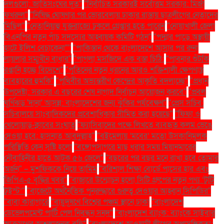
দলগুলো: জাতিসংঘের দূত"
"নির্বাচিত সরকারই সর্বোত্তম সরকার: মির্জা
ফখরুল"
"নিষিদ্ধ ঘোষণার পর ভোরবেলায় ঢাকার রাস্তায় ছাত্রলীগের নেতাদের
মিছিল"
"নেতানিয়াহু যুক্তরাজ্যে ঢুকলে গ্রেপ্তার হতে পারেন
"নোয়াখালী জেলা
বিএনপির নতুন পাঁচ সদস্যের আহ্বায়ক কমিটি গঠন"
"পদ্মার পাড়ে অস্থায়ী
হাটে ইলিশ বেচাকেনা"''
"পাকিস্তান থেকে বাংলাদেশে আসার পর রুনা
লায়লার সম্মুখীন বাধার"
"পাগলা মসজিদে এক বস্তা চিঠি:
"পাবনার শুঁটকি
রপ্তানি হচ্ছে বিদেশে"
"পুতিনের নতুন ধরনের আরও শক্তিশালী ক্ষেপণাস্ত্র
ব্যবহারের হুমকি"
"পৃথিবীর অভ্যন্তরীণ কেন্দ্রের আকৃতি বদলাচ্ছে"
"প্রধান
উপদেষ্টা: সরকার এ বছরের শেষ নাগাদ নির্বাচন আয়োজন করবে"
"প্রবল
ঘূর্ণিঝড় 'দানা' আসন্ন: বাংলাদেশের জন্য ঝুঁকির পর্যবেক্ষণ"
"প্রেস সচিব:
সচিবালয়ে সাংবাদিকদের প্রবেশাধিকার সীমিত করা হয়েছে"
"ফিফা ও
খেলোয়াড়-ক্লাবের সংঘাত
"ফ্যাসিবাদের পক্ষে লিখতে ব্যবহৃত কলম ভেঙে
দেওয়া হবে: হাসনাত আবদুল্লাহ"
"বইমেলায় ‘মবের’ মতো উসকানিমূলক
পরিস্থিতি কেন সৃষ্টি হলো
"বঙ্গোপসাগরে মাছ ধরার সময় মিয়ানমারের
নৌবাহিনীর হাতে আটক ৫৬ জেলে"
"বছরের পর বছর মনে রাখা হবে তোমার
অর্জন" – মুশফিককে নিয়ে তামিম
"বরিশাল শিক্ষা বোর্ডে পাসের হার এবং
জিপিএ-৫ বৃদ্ধির খবর"
"বাজারে উন্মোচন হলো সিটি গ্রুপের নতুন পণ্য ‘টুটি
টুইস্ট’"
"বাজেটে অর্থনৈতিক পুনরুদ্ধারে গুরুত্ব দেওয়ার আহ্বান সিপিডির"
"বাবা কারাগারে
"বায়ুদূষণে বিশ্বের পঞ্চম স্থানে ঢাকা
"বাংলাদেশ
ডেভেলপমেন্ট পার্টি পেল নিবন্ধন সনদ"
"বাংলাদেশ ব্যাংক: ব্যাংকে সাইবার
আক্রমণের আশঙ্কাজনক বৃদ্ধি"
"বাংলাদেশে আওয়ামী লীগের অপ্রাসঙ্গিকতা: