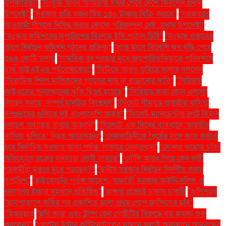
উপকারিতা"
"সংযুক্ত আরব আমিরাত সফর শেষে দেশে ফিরলেন প্রধান
উপদেষ্টা"
"সরকার প্রতি ডজন ডিম ১৩০ টাকায় বিক্রি করবে"
"সরকারের
আওয়ামী লীগকে নিষিদ্ধ করার কোনো পরিকল্পনা নেই: প্রধান উপদেষ্টা"
"সংস্কার কমিশনের সুপারিশের বিরুদ্ধে ইসি পাঠাল চিঠি"
"সংস্কার প্রস্তাবের
আগে নির্বাচন কমিশন গঠনের প্রক্রিয়া"
"সাত মাসে বিদেশি ঋণ বৃদ্ধি পেয়ে
৩৯৪ কোটি ডলার
"সামরিক তৎপরতার মুখে জাপোরিঝঝিয়াতে পরিদর্শনে
ব্যর্থ আইএইএর পর্যবেক্ষকেরা"
"সিটিকে আরও ডুবিয়ে সালাহ বললেন
"সিরামিক শিল্প মালিকদের গ্যাসের দাম না বাড়ানোর দাবি"
"সিরিয়ায়
আইএসের পুনরুত্থানের ঝুঁকি দ্বিগুণ হয়েছে"
"সিরিয়ায় কারা কোন এলাকা
নিয়ন্ত্রণ করছে: সম্পূর্ণ মানচিত্র বিশ্লেষণ"
"সিলেট সীমান্তে ভারতীয় খাসিয়া
সম্প্রদায়ের গুলিতে দুই বাংলাদেশি আহত"
"সিলেট-ম্যানচেস্টার রুটে বিমান
চলাচল অব্যাহত রাখার আহ্বান"
"সিলেটে এক দিনের ব্যবধানে ‘ভারতীয়
খাসিয়া গু‌লিতে’ নিহত আরেকজন"
"সেনাবাহিনীকে ধৈর্যের সঙ্গে কাজ করতে
হবে নির্বাচিত সরকার আসা পর্যন্ত: সাভারে সেনাপ্রধান"
"সোনার কমোড চুরির
অভিযোগে চক্রের সদস্যরা দোষী সাব্যস্ত"
"সৌদি আরব গিয়ে কেন নারী
গৃহকর্মীরা মৃত্যুর মুখে পড়ছেন?"
"স্থানীয় সরকার নির্বাচন নির্দলীয় করার
সুপারিশ"
"হাইকোর্টের পূর্ণাঙ্গ আদেশ: অন্তর্বর্তী সরকার আইনি দলিল ও
জনগণের ইচ্ছার সমর্থনে প্রতিষ্ঠিত"
"হাঙ্গার প্রজেক্টে ঢাকায় চাকরি
"হালিশহর
"হাসপাতালে ভর্তির পর প্রকাশিত হলো প্রথম পোপ ফ্রান্সিসের ছবি"
"হিজবুল্লাহ
"হুথি কারা এবং ট্রাম্প কেন গোষ্ঠীটির বিরুদ্ধে বড় হামলা শুরু
করলেন?"
"হোটেল ইন্টার কন্টিনেন্টালের সামনে জুলাই অভ্যুত্থানে আহতদের