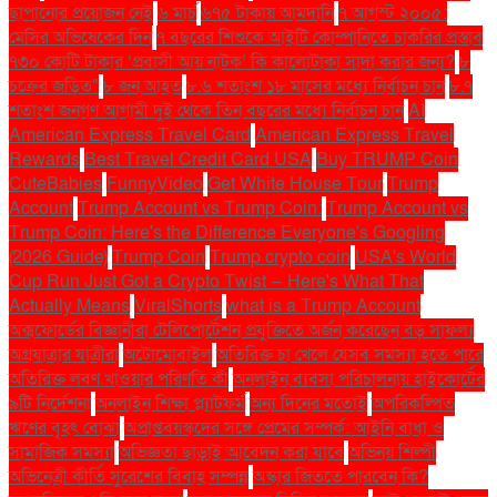
ছাপানোর প্রয়োজন নেই
৬ মার্চ
৬৭৫ টাকায় আমদানি
৭ আগস্ট ২০০৫:
মেসির অভিষেকের দিন
৭ বছরের শিশুকে আইটি কোম্পানিতে চাকরির প্রস্তাব
৭৩০ কোটি টাকার ‘প্রবাসী আয় নাটক’ কি কালোটাকা সাদা করার জন্য?
৮
চক্রের জড়িত"
৮ জন আহত
৮.৬ শতাংশ ১৮ মাসের মধ্যে নির্বাচন চান
৮.৭
শতাংশ জনগণ আগামী দুই থেকে তিন বছরের মধ্যে নির্বাচন চান
AI
American Express Travel Card
American Express Travel
Rewards
Best Travel Credit Card USA
Buy TRUMP Coin
CuteBabies
FunnyVideo
Get White House Tour
Trump
Account
Trump Account vs Trump Coin:
Trump Account vs
Trump Coin: Here's the Difference Everyone's Googling
(2026 Guide)
Trump Coin
Trump crypto coin
USA's World
Cup Run Just Got a Crypto Twist — Here's What That
Actually Means
ViralShorts
what is a Trump Account
অক্সফোর্ডের বিজ্ঞানীরা টেলিপোর্টেশন প্রযুক্তিতে অর্জন করেছেন বড় সাফল্য
অগ্রযাত্রার যাত্রীরা
অটোমোবাইল
অতিরিক্ত চা খেলে যেসব সমস্যা হতে পারে
অতিরিক্ত লবণ খাওয়ার পরিণতি কী
অনলাইন ব্যবসা পরিচালনায় হাইকোর্টের
৯টি নির্দেশনা
অনলাইন শিক্ষা প্ল্যাটফর্ম
অন্য দিনের মতোই
অপরিকল্পিত
ঋণের বৃহৎ বোঝা
অপ্রাপ্তবয়স্কদের সঙ্গে প্রেমের সম্পর্ক: আইনি বাধা ও
সামাজিক সমস্যা
অভিজ্ঞতা ছাড়াই আবেদন করা যাবে
অভিনয় শিল্পী
অভিনেত্রী কীর্তি সুরেশের বিবাহ সম্পন্ন
অস্কার জিততে পারবেন কি?