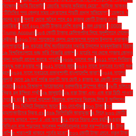
বিক্ষোভ
“আমি ডিভোর্সি
“জ্যোতি আমার কুমিল্লার মেয়ে”: আসিফ আকবর
“টিসিবির পণ্য কেনার সময় ক্রেতাদের পাঁচটি প্রধান অভিযোগ”
“ডেঙ্গুতে ৭
জনের মৃত্যু
“দুবাই থেকে অবৈধ পথে ৩২ হাজার কোটি টাকার সোনা
প্রবাহিত”
“বর্ষে ২০০ কোটি টাকার বেশি বরাদ্দ
১ জন গ্রেপ্তার"
1000$
Trump Account
১০৩ কোটি টাকার হেলিকপ্টার নিয়ে অনুশীলনে গেলেন
নেইমার
১২০০ টাকা প্যাকেজে হেলথ চেকআপের সুযোগ ইনসাফ বারাকাহ
হাসপাতালে
১৮ বছরের দীর্ঘ ক্যারিয়ারের সমাপ্তি টানলেন মাহমুদউল্লাহ রিয়াদ
১৯ বিশ্ববিদ্যালয়ে গুচ্ছ ভর্তি বিজ্ঞপ্তি প্রকাশ
২ মার্চের পর থেকে গাজায় কোনও
খাদ্য সামগ্রী প্রবেশ করতে পারেনি
২০০৮ সালের কথা
২০১১ সালে সিরিয়ায়
গৃহযুদ্ধ শুরু হওয়ার পর
২০২১ সালের জুনে
২০২২ সালে ডলারের সংকট শুরু
হলে
২০২৪ সালে সবচেয়ে প্রভাবশালী বাংলাদেশি কারা?
২০২৪ সালের
জুলাই থেকে ১৯ মার্চ পর্যন্ত প্রবাসী আয় মোট ২ হাজার ৭৪ কোটি ডলার
হয়েছে
২০২৬ বিশ্বকাপ আয়োজনের গুরুদায়িত্ব ট্রাম্পের কাঁধে
২৮টি গুলিতে
নিহত হন ইন্দিরা গান্ধী
২৯ জানুয়ারি
২৯ বস্তা টাকা এবং এক বস্তা চিঠি পাওয়া
গেছে
৩ মার্চ
৩ মার্চে খালেদা জিয়াকে খালাসের বিরুদ্ধে লিভ টু আপিলের
শুনানি
৩০ মিনিটে নিয়ন্ত্রণে আসে"
৩০ সেপ্টেম্বর
৩০০ টাকা!
৩৩
হামলাকারীসহ নিহত ৫৮
৩৬৯ ফিলিস্তিনি কারামুক্ত"
৪ দিনে ৮০০ কোটি!
কোথায় থামবে 'পুষ্পা ২' এর আয়?
৪১ বছরে বিচার শেষ হয়নি
৪৩তম
বিসিএস বাদ পড়াদের আবেদন পুনর্বিবেচনার সভা বৃহস্পতিবার
৫ টাকা
বেশি
৫ শতাংশই থাকবে পূর্বের মতো"
৫০০ কোটি টাকা দেবে: নতুন টাকা