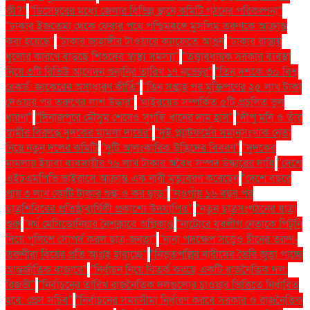
কী?"
"ডিসেম্বরের মধ্যে জেলার বিভিন্ন স্থানে কমিটি গঠনের পরিকল্পনা"
"ঢাকার ইজতেমা থেকে ফেরার পথে পশ্চিমবঙ্গে মুসলিম তরুণকে আক্রান্ত
করা হয়েছে"
"ঢাকার জাহাঙ্গীর টাওয়ারে ক্যাফেতে আগুন
"ঢাকার রাস্তায়
ধুলোর কারণে বাড়ছে শিশুদের স্বাস্থ্য সমস্যা"
"তত্ত্বাবধায়ক সরকার ব্যবস্থা
নিয়ে ৩টি রিভিউ আবেদন শুনানির তারিখ ১৭ নভেম্বর"
"তিন দশকে ৩০ বিশ্ব
রেকর্ড: জাকেরের অসাধারণ কীর্তি"
"তিন সপ্তাহ পর মুক্তিপণের ২৫ লাখ টাকা
দেওয়ার পর তরুণের লাশ উদ্ধার"
"থাইরয়েড সম্পর্কিত ৫টি প্রচলিত ভুল
ধারণা"
"দিনাজপুরে মৌসুম শেষেও সুগন্ধি ধানের দাম হ্রাস"
"দীপু মনি ও তাঁর
স্বামীর বিরুদ্ধে দুদকের মামলা দায়ের"
"দুই প্ল্যাটফর্মের সমানসংখ্যক নেতা
নিয়ে নতুন দলের কমিটি
"দুটি আলংকারিক উদ্ভিদের বিবরণ"
"দুদকের
মামলায় ইয়াবা ব্যবসায়ীর ৭৬ লাখ টাকার অবৈধ সম্পদ উদ্ধারের দাবি
"দেশে
এইচএমপিভি ভাইরাসে আক্রান্ত এক নারী মৃত্যুবরণ করেছেন
"দেশে বছরে
প্রায় ৩ লাখ কোটি টাকার শুল্ক ও কর ছাড়"
"নওগাঁয় ১৬ বছর পর
ছাত্রশিবিরের প্রতিষ্ঠাবার্ষিকী প্রকাশ্যে উদযাপিত"
"নতুন ছাত্রসংগঠনের যাত্রা
শুরু
"নর্থ মেসিডোনিয়ার নৈশক্লাবে অগ্নিকাণ্ড
"নাটোরে যুবলীগ নেতাকে পিটুনি
দিয়ে পুলিশে সোপর্দ করল ছাত্র-জনতা"
"নানা পদক্ষেপ সত্ত্বেও চীনের তরুণ-
তরুণীরা বিয়ের প্রতি আগ্রহ হারাচ্ছে"
"নিভৃতপল্লির নারীদের তৈরি জুতা পাচ্ছে
আন্তর্জাতিক বাজারে"
"নির্বাচন নিয়ে বিতর্ক করছে একটি রাজনৈতিক দল:
রিজভী"
"নির্বাচনের তারিখ রাজনৈতিক দলগুলোর চাওয়ার ভিত্তিতে নির্ধারিত
হবে: প্রেস সচিব"
"নির্বাচনের সময়সীমা নির্ধারণ করবে সরকার ও রাজনৈতিক