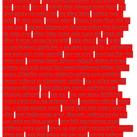
দর্শনে গাজালির প্রভাব
কাভার্ডভ্যান-মোটরসাইকেল সংঘর্ষে ছাত্রদল কর্মী
নিহত
কার ক্ষতি
কার লাভ
কারিগরি শিক্ষা অধিদপ্তরে বিশাল নিয়োগ
কিছু
অধিনায়কত্বের নাম অনুমিত ছিল
কিছু ইঙ্গিত মিলছে
কিডনিতে পাথর ও
করণীয়
কী আছে তাতে?
কীভাবে খাবেন?
কীভাবে বুঝবেন শীতে পানি কম
খাওয়া হচ্ছে?
কুড়িগ্রামে দরিদ্রদের চাল বিতরণের তালিকা নিয়ে বিএনপির
দুই পক্ষের সংঘর্ষ
কুমিল্লা সিটির সাবেক মেয়র সূচনার জমি
কুয়েটে ভর্তি
পরীক্ষা উপলক্ষে বিমানের বিশেষ ফ্লাইট
কৃত্রিম বুদ্ধিমত্তা
কৃষক
কেন্দ্রীয়
ব্যাংকের নির্দেশনায় ট্রেজারি বিল ও বন্ড কেনায় ব্যাংকের ফি ও চার্জ নির্ধারণ"
কোন কথায় রেগে গেলেন জেলেনস্কি
কোন পক্ষ হারল?
ক্যানসারের টিকা নিয়ে
আশার আলো
ক্যান্সারের বিকল্প চিকিৎসা পদ্ধতিগুলি কীভাবে কাজ করে
ক্লাসরুমে প্রথম বর্ষের ছাত্রকে বিয়ে করলেন বিশ্ববিদ্যালয় শিক্ষিকা (ভিডিও)
ক্ষমতার প্রাতিষ্ঠানিক ভারসাম্য প্রতিষ্ঠায় বিএনপিসহ প্রধান রাজনৈতিক
দলগুলো সংবিধানে যে পরিবর্তনগুলো চেয়েছিল
ক্ষুদ্র নৃ-তাত্বিক জনগোষ্ঠী
চাকমাদের জীবনযাত্রা
খনিজ চুক্তির জন্য শুক্রবার ওয়াশিংটন যাচ্ছেন
ইউক্রেনের প্রেসিডেন্ট
খবর
খরচ কত?
খরচ বহন করেছে বিসিসিআই"
খাওয়ার বাইরে আরও কত কাজে লাগে ডিম!
খাদ্যাভ্যাসে পরিবর্তন
খালেদা
জিয়া ও তারেক রহমানকে খালাস''
খালেদা জিয়ার নতুন মামলার কার্যক্রম
বাতিল
খুলনা বিশ্ববিদ্যালয়ের স্থাপনা: জীবনানন্দ–জগদীশচন্দ্রের নাম মুছে
এখন কেউই দায় নিতে চাচ্ছেন না
খুলনা সিটি করপোরেশনের সাবেক
কাউন্সিলর গোলাম রব্বানী
খুলনায় ৭৪ বছর বয়সী সাজাপ্রাপ্ত ইউপি সদস্যকে
কুপিয়ে হত্যা
খেজুর দিয়ে ইফতার করা কেন ভালো
খেলাফত মজলিসের