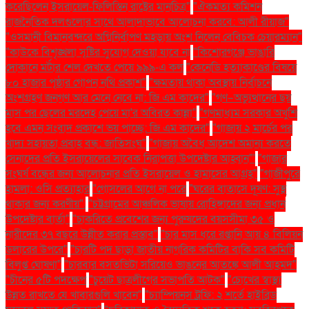
করেছিলেন ইসরায়েল-ফিলিস্তিন রাষ্ট্রের মানচিত্র"
"ঐকমত্য কমিশন
রাজনৈতিক দলগুলোর সাথে আলাদাভাবে আলোচনা করবে: আলী রীয়াজ"
"ওসমানী বিমানবন্দরে অগ্নিনির্বাপণ মহড়ায় অংশ নিলেন বেবিচক চেয়ারম্যান"
"কাউকে বিশৃঙ্খলা সৃষ্টির সুযোগ দেওয়া যাবে না
"কিশোরগঞ্জে ভাঙারি
দোকানে মর্টার শেল দেখতে পেয়ে ৯৯৯-এ কল
"কেনেডি হত্যাকাণ্ডের বিষয়ে
৮০ হাজার পৃষ্ঠার গোপন নথি প্রকাশ"
"ক্ষমতায় থাকা অবস্থায় নির্বাচনে
অংশগ্রহণ জনগণ আর মেনে নেবে না: জি এম কাদের"
"গণ–অভ্যুত্থানের ছয়
মাস পর ছেলের মরদেহ পেয়ে মা'র অবিরত কান্না"
"গণমাধ্যম সরকার অখুশি
হবে এমন সংবাদ প্রকাশে ভয় পাচ্ছে: জি এম কাদের"
"গাজায় ২ মার্চের পর
খাদ্য সহায়তা প্রবাহ বন্ধ: জাতিসংঘ"
"গাজায় অবৈধ আদেশ অমান্য করতে
সেনাদের প্রতি ইসরায়েলের সাবেক নিরাপত্তা উপদেষ্টার আহ্বান"'
"গাজার
সংঘর্ষ বন্ধের জন্য আলোচনার প্রতি ইসরায়েল ও হামাসের আগ্রহ"
"গাজীপুরে
হামলা: ওসি প্রত্যাহার
"গোসলের আগে না পরে
"ঘরের বাতাসে দূষণ: সুস্থ
থাকার জন্য করণীয়".
"চট্টগ্রামের আঞ্চলিক ভাষায় রোহিঙ্গাদের জন্য প্রধান
উপদেষ্টার বার্তা"
"চাকরিতে প্রবেশের জন্য পুরুষদের বয়সসীমা ৩৫ ও
নারীদের ৩৭ বছরে উন্নীত করার প্রস্তাব"
"চার মাস ধরে রপ্তানি আয় ৪ বিলিয়ন
ডলারের উপরে"
"চারটি পদ ছাড়া জাতীয় নাগরিক কমিটির বাকি সব কমিটি
বিলুপ্ত ঘোষণা"
"চারবার বসতভিটা সরিয়েও ভাঙনের আতঙ্কে আলী আহমদ"
"চীনের ৫টি পদক্ষেপ
"চুয়েট ছাত্রলীগের সভাপতি আটক"
"চোখের স্বাস্থ্য
উন্নত রাখতে যে খাবারগুলি খাবেন"
"চ্যাম্পিয়নস ট্রফি: ২ শর্তে হাইব্রিড