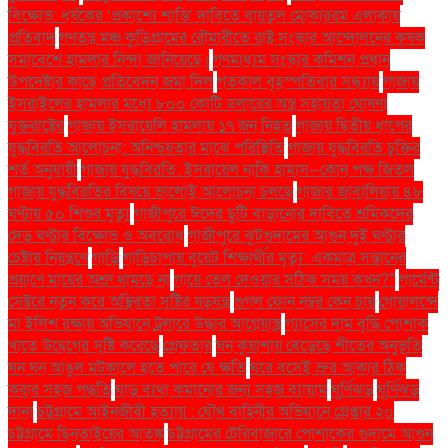
বিক্ষোভ: ধর্ষকের ‘প্রকাশ্যে শাস্তি’ দাবিতে বায়তুল মোকাররম এলাকায়
প্রতিবাদ
গণতন্ত্র মঞ্চ কুড়িগ্রামের রৌমারীতে রাষ্ট্র সংস্কার আন্দোলনের কৃষক
সমাবেশে হামলার নিন্দা জানিয়েছে।
গণমাধ্যম সংস্কার কমিশন প্রধান
উপদেষ্টার কাছে প্রতিবেদন জমা দিল
গতকাল বৃহস্পতিবার সন্ধ্যায়
গাজায়
ইসরাইলের হামলার মধ্যে ৮০০ কোটি ডলারের অস্ত্র সহায়তা ঘোষণা
যুক্তরাষ্ট্রের
গাজায় ইসরায়েলি হামলায় ১৭ জন নিহত
গাজায় দ্বিতীয় ধাপের
যুদ্ধবিরতি আলোচনা: অনিশ্চয়তার মাঝে পরিস্থিতি
গাজায় যুদ্ধবিরতি চুক্তির
শর্ত অনুযায়ী
গাজায় যুদ্ধবিরতি: ইসরায়েল নাকি হামাস—কোন পক্ষ জিতল
গাজায় যুদ্ধবিরতির বিষয়ে ভালোই আলোচনা চলছে
গাজার জাবালিয়ায় ৪৮
ঘণ্টায় ৫০ শিশুর মৃত্যু
গাজীপুরে ঈদের ছুটি বাড়ানোর দাবিতে শ্রমিকদের
দেড় ঘণ্টার বিক্ষোভ ও অবরোধ
গাজীপুরে ঝুটগুদামের আগুন দুই ঘণ্টার
চেষ্টায় নিয়ন্ত্রণে
গাড়ি
গাড়িচাপায় বুয়েট শিক্ষার্থীর মৃত্যু: একমাত্র সন্তানের
প্রয়াণে মায়ের অশ্রু থামছে না
গায়ে তেল দেওয়ার সঠিক সময় কখন?"
গার্মেন্ট
সেক্টরে নতুন করে অস্থিরতা সৃষ্টির ষড়যন্ত্র
গুগল ফোন নম্বর কেন চায়
গোয়ালন্দে
মা ইলিশ রক্ষায় অভিযানে ট্রলারে উদ্ধার আগ্নেয়াস্ত্র
গ্যাসের দাম বৃদ্ধি পোশাক
খাতে উদ্বেগের সৃষ্টি করেছে
গ্রেফতার
ঘন কুয়াশায় বেড়েছে শীতের অনুভূতি
ঘন ঘন আঙুল মটকালে হতে পারে যে ক্ষতি
ঘরে বসেই ভ্রুর আকার ঠিক
করার সহজ পদ্ধতি
ঘাড় ব্যথা কমানোর জন্য সহজ ব্যায়াম
ঘূর্ণিঝড়
ঘূর্ণিঝড়
দানা
চট্টগ্রামে আইনজীবী হত্যায় : যৌথ বাহিনীর অভিযানে গ্রেপ্তার ২০
চট্টগ্রামে ছিনতাইয়ের আতঙ্ক
চট্টগ্রামের টেরিবাজারে পোশাকের গুদামে আগুন