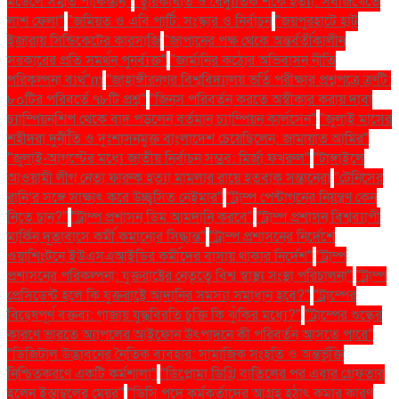
মডেলে সম্মত পাকিস্তান"
"ছুরিকাঘাত ও বৈদ্যুতিক শকে হত্যা: সবজিখেতে
লাশ ফেলা"
"জমিয়ত ও এবি পার্টি: সংস্কার ও নির্বাচন
"জয়পুরহাটে হাট
ইজারায় সিন্ডিকেটের কারসাজি
"জাপানের পক্ষ থেকে অন্তর্বর্তীকালীন
সরকারের প্রতি সমর্থন পুনর্ব্যক্ত"
"জার্মানির কঠোর অভিবাসন নীতি
পরিকল্পনা ব্যর্থ"m
"জাহাঙ্গীরনগর বিশ্ববিদ্যালয় ভর্তি পরীক্ষার প্রশ্নপত্রে ত্রুটি:
৮০টির পরিবর্তে ৭৮টি প্রশ্ন"
"জিনস পরিবর্তন করতে অস্বীকার করায় দাবা
চ্যাম্পিয়নশিপ থেকে বাদ পড়লেন বর্তমান চ্যাম্পিয়ন কার্লসেন"
"জুলাই মাসের
শহীদরা দুর্নীতি ও দুঃশাসনমুক্ত বাংলাদেশ চেয়েছিলেন: জামায়াত আমির"
"জুলাই-আগস্টের মধ্যে জাতীয় নির্বাচন সম্ভব: মির্জা ফখরুল"
"টাঙ্গাইলে
আওয়ামী লীগ নেতা ফারুক হত্যা মামলার রায়ে হতবাক সন্তানেরা
"টেনিসের
রানি’র সঙ্গে সাক্ষাৎ করে উচ্ছ্বসিত নেইমার"
"ট্রাম্প পেন্টাগনের নিয়ন্ত্রণ কেন
নিতে চান?"
"ট্রাম্প প্রশাসন ডিম আমদানি করবে"
"ট্রাম্প প্রশাসন বিশ্বব্যাপী
মার্কিন দূতাবাসে কর্মী কমানোর সিদ্ধান্ত"
"ট্রাম্প প্রশাসনের নির্দেশে
ওয়াশিংটনে ইউএসএআইডির কর্মীদের বাসায় থাকার নির্দেশ"
"ট্রাম্প
প্রশাসনের পরিকল্পনা: যুক্তরাষ্ট্রের নেতৃত্বে বিশ্ব স্বাস্থ্য সংস্থা পরিচালনা"
"ট্রাম্প
প্রেসিডেন্ট হলে কি যুক্তরাষ্ট্রে আদানির সমস্যা সমাধান হবে?"
"ট্রাম্পের
বিদ্বেষপূর্ণ বক্তব্য: গাজায় যুদ্ধবিরতি চুক্তি কি ঝুঁকির মধ্যে?"
"ট্রাম্পের শুল্কের
কারণে ভারতে অ্যাপলের আইফোন উৎপাদনে কী পরিবর্তন আসতে পারে"
"ডিজিটাল উদ্ভাবনের নৈতিক ব্যবহার: সামাজিক সংহতি ও অন্তর্ভুক্তি
নিশ্চিতকরণে একটি কর্মশালা"
"ডিপ্লোমা ডিগ্রি বাতিলের পর এবার গ্রেফতার
হলেন ইস্তাম্বুলের মেয়র"
"ডিসি পদে কর্মকর্তাদের আগ্রহ হঠাৎ কমার কারণ