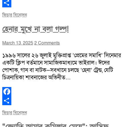
Facebook
Share
ফিচার
বিনোদন
হেনার মুখে না বলা গল্প!
March 13, 2025
2 Comments
১৯৯৬ সালের ২৬ জুলাই মুক্তিপ্রাপ্ত ‘প্রেমের সমাধি’ সিনেমার
একটি ক্লিপ বর্তমানে সামাজিকমাধ্যমে ভাইরাল। ঈদের
পোশাক, গান বা নাটক—সবখানে চলছে ‘হেনা’ ট্রেন্ড, যেটি
চিত্রনায়িকা শাবনাজের অভিনীত…
Facebook
Share
ফিচার
বিনোদন