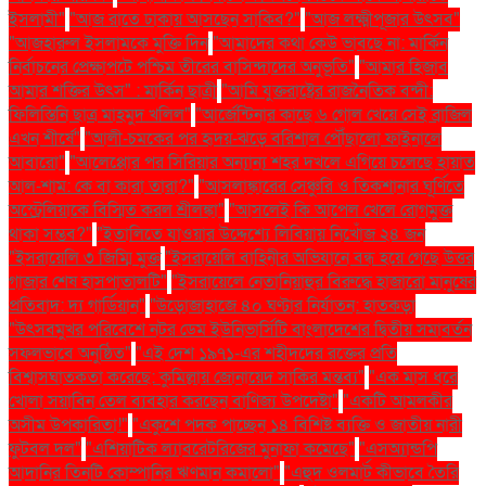
ইসলামী"
"আজ রাতে ঢাকায় আসছেন সাকিব?"
"আজ লক্ষ্মীপূজার উৎসব"
"আজহারুল ইসলামকে মুক্তি দিন
"আমাদের কথা কেউ ভাবছে না: মার্কিন
নির্বাচনের প্রেক্ষাপটে পশ্চিম তীরের বাসিন্দাদের অনুভূতি"
"আমার হিজাব
আমার শক্তির উৎস" : মার্কিন ছাত্রী
"আমি যুক্তরাষ্ট্রের রাজনৈতিক বন্দী:
ফিলিস্তিনি ছাত্র মাহমুদ খলিল"
"আর্জেন্টিনার কাছে ৬ গোল খেয়ে সেই ব্রাজিল
এখন শীর্ষে"
"আলী-চমকের পর হৃদয়-ঝড়ে বরিশাল পৌঁছালো ফাইনালে
আবারো"
"আলেপ্পোর পর সিরিয়ার অন্যান্য শহর দখলে এগিয়ে চলেছে হায়াত
আল-শাম: কে বা কারা তারা?"
"আসলাঙ্কারের সেঞ্চুরি ও তিকশানার ঘূর্ণিতে
অস্ট্রেলিয়াকে বিস্মিত করল শ্রীলঙ্কা"
"আসলেই কি আপেল খেলে রোগমুক্ত
থাকা সম্ভব?"
"ইতালিতে যাওয়ার উদ্দেশ্যে লিবিয়ায় নিখোঁজ ২৪ জন
"ইসরায়েলি ৩ জিম্মি মুক্ত
"ইসরায়েলি বাহিনীর অভিযানে বন্ধ হয়ে গেছে উত্তর
গাজার শেষ হাসপাতালটি"
"ইসরায়েলে নেতানিয়াহুর বিরুদ্ধে হাজারো মানুষের
প্রতিবাদ: দ্য গার্ডিয়ান"
"উড়োজাহাজে ৪০ ঘণ্টার নির্যাতন: হাতকড়া
"উৎসবমুখর পরিবেশে নটর ডেম ইউনিভার্সিটি বাংলাদেশের দ্বিতীয় সমাবর্তন
সফলভাবে অনুষ্ঠিত"
"এই দেশ ১৯৭১-এর শহীদদের রক্তের প্রতি
বিশ্বাসঘাতকতা করেছে: কুমিল্লায় জোনায়েদ সাকির মন্তব্য"
"এক মাস ধরে
খোলা সয়াবিন তেল ব্যবহার করছেন বাণিজ্য উপদেষ্টা"
"একটি আমলকীর
অসীম উপকারিতা!"
"একুশে পদক পাচ্ছেন ১৪ বিশিষ্ট ব্যক্তি ও জাতীয় নারী
ফুটবল দল"
"এশিয়াটিক ল্যাবরেটরিজের মুনাফা কমেছে"
"এসঅ্যান্ডপি
আদানির তিনটি কোম্পানির ঋণমান কমালো"
"এহুদ ওলমার্ট কীভাবে তৈরি