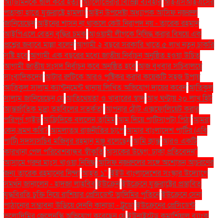
অ্যাডমিনকে গুলি করে হত্যা
অ্যালোভেরার বিভিন্ন ব্যবহার
আইএসআইএসের
পতাকা হাতে যুক্তরাষ্ট্রে হামলা!
আইন উপদেষ্টা অধ্যাপক আসিফ নজরুল
জানিয়েছেন
আইনের শাসন না থাকলে কেউ নিরাপদ নয় - তারেক রহমান
আইপিএলে বেতন বৃদ্ধির চমক
আওয়ামী লীগকে নিষিদ্ধ করার বিষয়ে এক
প্রশ্নের জবাবে মান্না বলেন
আগামী ২ বছরে সরকারি খাতে ৫ লাখ নতুন চাকরি
সৃষ্টি হবে
আগামী এক বছরের মধ্যে জাতীয় নির্বাচন অনুষ্ঠিত হওয়া উচিত
আগামী জাতীয় সংসদ নির্বাচন কবে অনুষ্ঠিত হবে
আজ বুধবার সচিবালয়ে
সাংবাদিকদের
আটার রুটিকে আরও পুষ্টিকর করার কয়েকটি সহজ উপায়
আতিকুল সালাম ক্যান্টনমেন্ট থানায় লিখিত অভিযোগ দায়ের করেন
আতিকুল
সালাম জানিয়েছেন যে
আতিথেয়তা ও খাবারের স্বাদ
আধ ঘণ্টায় ২০ লাখ হিট
আন্তর্জাতিক মুদ্রা তহবিলের সতর্কতা
আপনার ঠোঁট এক্সফোলিয়েট করার
পরিপূর্ণ গাইড
আফ্রিদিকে বললেন তামিম
আম দিয়ে পাটিসাপটা পিঠা
আমরা
কেন ভ্রমণ করি?
আমলাতন্ত্র রাজনীতির চাপে
আমার বাংলাদেশ পার্টির (এবি
পার্টি) সদস্যসচিব মজিবুর রহমান মঞ্জু বলেছেন
আমি ক্লান্ত
আরও একটি
কারখানা পেল পরিবেশবান্ধব স্বীকৃতি
আসকের উদ্বেগ: ঢাকা প্রতিবেদন"
আসামে গরুর মাংস খাওয়া নিষিদ্ধ
আসিফ নজরুলের সঙ্গে অশোভন আচরণের
জন্য তারেক রহমানের নিন্দা
আহত ১".
ইইউ বাংলাদেশের সংস্কার উদ্যোগে
সমর্থন জানালেন - হাদজা লাহবিব
ইউক্রেন
ইউক্রেনে যুক্তরাষ্ট্রের প্রস্তাবিত
যুদ্ধবিরতি চুক্তি নিয়ে রাশিয়ার প্রেসিডেন্ট ভ্লাদিমির পুতিনে
ইউক্রেনে সেনা
পাঠানোর সম্ভাবনা উড়িয়ে দেননি কানাডা - ট্রুডো
ইউক্রেনের প্রেসিডেন্ট
ভলোদিমির জেলেনস্কি অভিযোগ করেছেন যে
ইউনাইটেড কমার্শিয়াল ব্যাংক