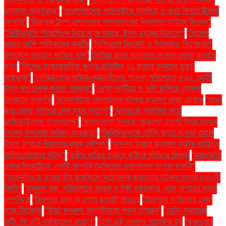
হাসনাত আবদুল্লাহ"
"বাংলাদেশের পাঠ্যবইতে মানচিত্র ও তথ্য বিষয়ে চীনের
আপত্তি"
"বিচারক ট্রাম্প প্রশাসনের গণবরখাস্তের নির্দেশনা আটকে দিলেন"
"বিটিআরসি স্টারলিংক নিয়ে কাজ করছে: ইলন মাস্কের উদ্যোগ"
"বিদেশ
ভ্রমণে দেশি পর্যটকদের কমতি
"বিপিএলে ক্রিকেট ও সিনেমার 'বিস্ফোরণ'
উপভোগ করছেন শাকিব খান"
"বিভিন্ন স্থানে খাবারের দোকান খোলা রাখতে
বাধা
"বিশ্বের সংঘাতজনিত ক্ষুধায় প্রতিদিন ২১ হাজার মানুষের মৃত্যু:
অক্সফাম"
"বেক্সিমকোর শ্রমিক-কর্মচারীদের পাওনা পরিশোধে ৫২৫ কোটি
টাকা ঋণ প্রদান করবে সরকার"
"বোমা ফাটিয়ে ও গুলি চালিয়ে সোনার
দোকানে ডাকাতি
"ব্যবসায়ীকে কোপানোর ঘটনায় ছাত্রদল নেতা গ্রেপ্তার
"ভাঙা
হাড় জোড়া লাগতে কেন সময় লাগে?"
"ভারতকে পরাজিত করে
সেমিফাইনালে বাংলাদেশ"
"ভালোবাসা দিবসে ‘তামাশা’ পোস্ট নিয়ে ব্যাখ্যা
দিলেন উপদেষ্টা ফরিদা আখতার"
"ভিনিসিয়ুসকে সৌদি ক্লাবে যাওয়া থেকে
বিরত রাখতে রিয়ালের নতুন কৌশল"
"মতলব উত্তরে ছাত্রদল নেত্রীর বাড়িতে
অগ্নিসংযোগের ঘটনা"
"মন্ত্রীর বাড়ির সামনে বৃষ্টিতে দাঁড়িয়ে ছিলাম
"ময়নামতি
ওয়ার সিমেট্রিতে একটি জাপানি সৈনিকের দেহাবশেষ পাওয়া যায়নি"
"ময়মনসিংহে আজহারীর মাহফিলে মুঠোফোন হারানোর ঘটনায় থানায় ২০০টি
জিডি"
"মামুনুল হক: সচিবালয়ে আগুন ও টঙ্গী হত্যাকাণ্ড একে অপরের সাথে
সম্পর্কিত
"মিরপুরে চাঁদা না পেয়ে মার্কেট ভাঙচুর
"মিরপুরে সাকিবের খেলা
বন্ধে বিক্ষোভ
"মির্জা ফখরুল আগামীকাল লন্ডন যাচ্ছেন"
"মেসি-সুয়ারেজ
জুটি: কি এটি সর্বকালের সেরা?"
"যদি এই সরকার পরাজিত হয়
"যুক্তরাজ্য