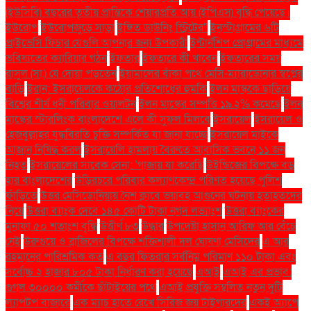
(ইউসিবি) বছরের তৃতীয় প্রান্তিকে শেয়ারপ্রতি আয় (ইপিএস) বৃদ্ধি পেয়েছে।
ইউরোপ
ইউরোপজুড়ে সাড়া
ইঙ্গিত ডাউনিং স্ট্রিটের"
ইনস্টাগ্রামের ৬টি
প্রাইভেসি ফিচার যেগুলি আপনার জন্য উপকারী
ইন্টার্নশিপ প্রোগ্রামের মাধ্যমে
ভবিষ্যতের ক্যারিয়ার গঠন
ইফতার
ইফতারে কী খাবেন
ইফতারের সময়
রাসুল (সা.) যে দোয়া পড়তেন
ইয়ামালের বাঁকা পথে মেসি-ম্যারাডোনার স্বপ্নের
বাড়ি
ইরান: ইসরায়েলকে কঠোর প্রতিশোধের হুমকি
ইলন মাস্ককে ছাড়িয়ে
বিশ্বের শীর্ষ ধনী পরিবার ওয়ালটন
ইলন মাস্কের সম্পত্তি ১৯.২% কমেছে
ইলন
মাস্কের স্টারলিংক বাংলাদেশে এলে কী সুফল মিলবে
ইসরায়েল
ইসরায়েল ও
হেজবুল্লাহর যুদ্ধবিরতি চুক্তি সম্পর্কিত যা জানা যাচ্ছে
ইসরায়েল মাইকে
আজান নিষিদ্ধ করল
ইসরায়েলি হামলায় বৈরুতে আবাসিক ভবনে ১১ জন
নিহত
ইসরায়েলের সাবেক সেনা: 'গাজায় যা করেছি
উইন্ডিজের বিপক্ষে বড়
হার বাংলাদেশের
উড়িরচরে পরিবার কল্যাণকেন্দ্র পরিণত হয়েছে পুলিশ
ফাঁড়িতে
উত্তর মেসিডোনিয়ায় নৈশ ক্লাবে ভয়াবহ আগুনের ঘটনায় হতাহতদের
নিয়ে
উত্তরা ব্যাংক দেবে ১৪৫ কোটি টাকা নগদ লভ্যাংশ
উত্তরা ব্যাংকের
মুনাফা ৫০ শতাংশ বৃদ্ধি
উত্তীর্ণ ৮৩
উদ্ধার
উপদেষ্টা হাসান আরিফ আর বেঁচে
নেই
উরুগুয়ে ও ব্রাজিলের বিপক্ষে শক্তিশালী দল ঘোষণা মেসিদের
এ আর
রহমানের পারিশ্রমিক কত
এ বছর ফিতরার সর্বনিম্ন পরিমাণ ১১০ টাকা এবং
সর্বোচ্চ ২ হাজার ৮০৫ টাকা নির্ধারণ করা হয়েছে
এআই
এআই এর প্রভাব:
গুগল ৩০০০০ কর্মীকে ছাঁটাইয়ের পথে
এআই প্রযুক্তি সম্বলিত নতুন দুটি
ল্যাপটপ বাজারে
এক ম্যাচ হাতে রেখে সিরিজ জয় টাইগারদের
একই অ্যাপে