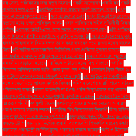
সব সেবা: পর্যটকদের জন্য নতুন উদ্যোগ
একটি আন্দোলন
একটি বই
একটি
বার্গারের দাম ৫ লাখ
একদিনে সর্বোচ্চ ওমরাহ যাত্রী প্রবাহের রেকর্ড
এখন
আর না খেয়ে থাকতে হয় না
এবং তারুণ্যের দ্রোহ
এবার চীন-রাশিয়া থেকেও
ছড়ানো হচ্ছে গুজব: শফিকুল আলম
এবার পাকিস্তানে শহীদ বুদ্ধিজীবী দিবস
পালিত
এবারের আইপিএলে কোন দলের নেতৃত্বে আছেন কে?.
এবি পার্টিতে
যোগ দিলেন বিশিষ্ট ব্যবসায়ী আবু রাইয়ান আশয়ারী
এয়ার অ্যাম্বুলেন্সে ঢাকার
হজরত শাহজালাল বিমানবন্দর ত্যাগ করে লন্ডনের পথে রওনা হলেন খালেদা
জিয়া
এশিয়াটিক ল্যাবরেটরিজ লিমিটেড প্রথম প্রান্তিকে মুনাফা করেছে
এসএসসি ও সমমান পরীক্ষা শুরু হবে ১০ এপ্রিল
এসএসসি ফরম পূরণের
সময়সীমা বাড়ানো হয়েছে
এ্যানিকে পাঠানো হচ্ছে বিশ্ব সাঁতারে
ওই দিন
বিকেলে অলিউল্লাহকে বাড়ি থেকে তুলে নেয় পুলিশ
ওয়ালটন ফ্রিজ কিনে ২০
লাখ টাকা পেলেন কলেজ শিক্ষার্থী রাশেদ আলী
ওয়াশিংটনে হেলিকপ্টারের
সঙ্গে সংঘর্ষে উড়োজাহাজ নদীতে বিধ্বস্ত
কমিশন দেশের চারটি প্রদেশ গঠনের
পরিকল্পনা করছে
কয়লা আমদানি না হওয়া পর্যন্ত বিদ্যুৎকেন্দ্র বন্ধ থাকবে
কয়লাসঙ্কটের কারণে বন্ধ মহেশখালী তাপবিদ্যুৎ কেন্দ্র
করমজলে তিন দিনে
৭৫০০ দর্শনার্থী
কর্ণফুলী টানেল
কলসিন্দুর গ্রামের অদম্য মেয়েরা আবারও
প্রমাণ করেছে তাদের দক্ষতা
কলাম্বিয়া বিশ্ববিদ্যালয়ের শিক্ষার্থী
কাঁচা মরিচে
কানপাকা রোগ - এক গুরুত্বপুর্ণ সমস্যা
কানাডাকে যুক্তরাষ্ট্রের অঙ্গরাজ্য হতে
বললেন ট্রাম্প
কানাডায় নিখোঁজ প্রবাসী বাংলাদেশি শিক্ষার্থীর মরদেহ উদ্ধার
কানাডার প্রধানমন্ত্রী জাস্টিন ট্রুডো পদত্যাগ করতে যাচ্ছেন
কান্ট ও হিউমের