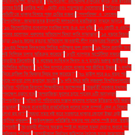
দুরভিসন্ধিপূর্ণ: জামায়াত"
‘যুদ্ধবিরোধী’ রবীন্দ্রনাথ ঠাকুরের কাছে এক ইংরেজ
মায়ের চিঠি
‘রোহিত শর্মা - মোটা এবং গড়পড়তা খেলোয়াড়’
‘শিবিরের
কমিটি’তে থাকার বিষয়ে পূজা চেরির বক্তব্য
"‘গণপরিষদ’ ও ‘সেকেন্ড
রিপাবলিক’: জামায়াতসহ ইসলামী দলগুলোর মতভিন্নতা সামনে আসছে"
"১০ কিলোমিটার ব্যবধানে সবজির দাম ৩-৪ গুণ বৃদ্ধি"
"১০ কোটি ও এমপি
পদের প্রলোভন: নুরুলের অভিযোগ মিথ্যা দাবি সামান্তার"
"১৫ বছরে বিচার
ছাড়া ১৯২৬ জনের হত্যার অভিযোগ আওয়ামী লীগ সরকারের বিরুদ্ধে"
"১৮তম শিক্ষক নিবন্ধনের লিখিত পরীক্ষার ফল প্রকাশ
"১৯ দিনে প্রবাসী আয়
দুই বিলিয়ন ডলার অতিক্রম করেছে"
"২৭টি ব্যাগসহ অস্ট্রেলিয়া সফরে
ভারতীয় ক্রিকেটার
"৪ নভেম্বর সংবিধান দিবস ও ৭ মার্চের গুরুত্ব অস্বীকার:
সিপিবির অভিমত"
"৬৭ দিন সাগরে ভেসে থাকার পর জীবিত উদ্ধার
"৭ বদলি
নিয়ে ব্রাজিল কি ফিফার নিয়ম ভঙ্গ করেছে?"
"৭০ মাইল দূরে ৪০ বছর পর
খুঁজে পাওয়া গেল হারানো আংটি"
"৮ দবি নিয়ে কবি নজরুল বিশ্ববিদ্যালয়ের
মিডিয়া স্টাডিজ বিভাগে শিক্ষার্থীদের আন্দোলন"
"অন্তর্বর্তী সরকার যথাযথ
পদক্ষেপ গ্রহণে ব্যর্থ
"অপরাজিতা ফুলের চায়ে পাবেন ৬টি অসাধারণ
উপকারিতা"
"অভিবাসী পরিবারের সন্তান কমলার সামনে ইতিহাস সৃষ্টি করার
সম্ভাবনা"
"অমুক ব্যবসায়ীর রাজনৈতিক দলের সঙ্গে সম্পর্ক: কেন এ বিষয়ে
লেখা হয় না?"
"অযথা সময় নষ্ট করে সরকারে থাকার কোনো ইচ্ছা নেই:
আসিফ নজরুল"
"আইনশৃঙ্খলা পরিস্থিতি সন্ধ্যার পর থেকে স্পষ্ট হবে: স্বরাষ্ট্র
উপদেষ্টা"
"আওয়ামী লীগের অবস্থান স্পষ্ট না করলে যমুনা ঘেরাও করবে গণ
অধিকার পরিষদ"
"আগামীকাল নির্বাচন কমিশনে বৈঠকে যাবে জামায়াতে