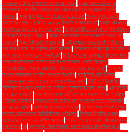
''অরফানেজ ট্রাস্ট মামলায় সাজার রায় বাতিল
''কক্সবাজারের টেকনাফ
উপজেলার নাফ নদীর মোহনায় মাছ ধরতে গিয়ে চার বাংলাদেশি মাঝি
নিখোঁজ''
''খুলনায় ‘নাটুকে’ পার্কে জলবায়ু তহবিল''
''ঘন কুয়াশায় ঢাকায়
নামতে না পেরে ৬ ফ্লাইট diverted সিলেট ও কলকাতায়''
''চলতি অর্থবছরে
জিডিপি প্রবৃদ্ধি ৪ শতাংশ হতে পারে''
''চ্যাটজিপিটির নতুন সুবিধা: ডিপসিকের
প্রতিযোগিতার মুখে বিপ্লব''
''বাইডেনের জাতির উদ্দেশে বিদায়ী ভাষণে কী
বললেন''
''যুক্তরাষ্ট্রে তৈরি পিস্তলে খুন
''রাষ্ট্রীয় পৃষ্ঠপোষকতায় লুটপাটের পথ
বন্ধ করতে হবে: সাংবাদিক নেতা আজিজ"
''সুন্দরবনে নৌকায় দুই মণ হরিণের
মাংস ফেলে পালাল চোর শিকারিরা''
'টিউলিপের পদত্যাগপত্রে কী লেখা ছিল''
'ঢাকা বিশ্ববিদ্যালয় কেন্দ্রীয় ছাত্র সংসদ নির্বাচন: একটি বিশ্লেষণ''
'শিক্ষাপ্রতিষ্ঠানে ‘গোপন রাজনীতি’ নিষিদ্ধের আহ্বান ছাত্রদলের''
'সংবিধান
সংস্কার কমিশনের সুপারিশ সম্পর্কে বিএনপি
‘অস্ট্রেলিয়া প্রতি মিনিটে
ভারতকে স্মরণ করিয়ে দেবে ধবলধোলাইয়ের কথা’
‘ইইউ ও ইউরোপীয়
বিনিয়োগ ব্যাংক বাংলাদেশকে পরিবেশ সুরক্ষায় সহায়তা দেবে’
‘এটা হয়তো
আমার শেষ ম্যাচ’"
‘গণ–অভ্যুত্থান পরবর্তী বিশ্ববিদ্যালয় ক্যাম্পাসে শান্তিপূর্ণ
পরিবেশ প্রতিষ্ঠিত’
‘জয় বাংলা’কে জাতীয় স্লোগান ঘোষণা করে হাইকোর্টের
দেওয়া রায় স্থগিত
‘জাতীয় দলে আর খেলছি না’
‘ট্রাম্প একজন উন্মাদ’: গাজা
দখলের পরিকল্পনায় ফিলিস্তিনিদের প্রতিক্রিয়া
‘নির্বাচন বিলম্বিত হওয়ার
সংস্কারের বিরুদ্ধে বিএনপি’র অবস্থান’
‘পাঠান টু’ এর চিত্রনাট্য শাহরুখের মন
জয় করেছে
‘মা
‘মুনাফেকি’ নিয়ে রিজভীর মন্তব্য জাতীয় ঐক্যবিরোধী ও