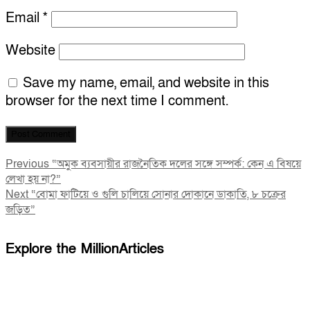
Email
*
Website
Save my name, email, and website in this
browser for the next time I comment.
Post
Previous
Previous
“অমুক ব্যবসায়ীর রাজনৈতিক দলের সঙ্গে সম্পর্ক: কেন এ বিষয়ে
post:
লেখা হয় না?”
navigation
Next
Next
“বোমা ফাটিয়ে ও গুলি চালিয়ে সোনার দোকানে ডাকাতি, ৮ চক্রের
post:
জড়িত”
Explore the MillionArticles