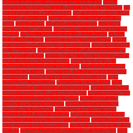
"চট্টগ্রামের আঞ্চলিক ভাষায় রোহিঙ্গাদের জন্য প্রধান উপদেষ্টার বার্তা"
"চাকরিতে
প্রবেশের জন্য পুরুষদের বয়সসীমা ৩৫ ও নারীদের ৩৭ বছরে উন্নীত করার প্রস্তাব"
"চার
মাস ধরে রপ্তানি আয় ৪ বিলিয়ন ডলারের উপরে"
"চারটি পদ ছাড়া জাতীয় নাগরিক কমিটির
বাকি সব কমিটি বিলুপ্ত ঘোষণা"
"চারবার বসতভিটা সরিয়েও ভাঙনের আতঙ্কে আলী
আহমদ"
"চীনের ৫টি পদক্ষেপ
"চুয়েট ছাত্রলীগের সভাপতি আটক"
"চোখের স্বাস্থ্য
উন্নত রাখতে যে খাবারগুলি খাবেন"
"চ্যাম্পিয়নস ট্রফি: ২ শর্তে হাইব্রিড মডেলে সম্মত
পাকিস্তান"
"ছুরিকাঘাত ও বৈদ্যুতিক শকে হত্যা: সবজিখেতে লাশ ফেলা"
"জমিয়ত ও
এবি পার্টি: সংস্কার ও নির্বাচন
"জয়পুরহাটে হাট ইজারায় সিন্ডিকেটের কারসাজি
"জাপানের
পক্ষ থেকে অন্তর্বর্তীকালীন সরকারের প্রতি সমর্থন পুনর্ব্যক্ত"
"জার্মানির কঠোর অভিবাসন
নীতি পরিকল্পনা ব্যর্থ"m
"জাহাঙ্গীরনগর বিশ্ববিদ্যালয় ভর্তি পরীক্ষার প্রশ্নপত্রে ত্রুটি:
৮০টির পরিবর্তে ৭৮টি প্রশ্ন"
"জিনস পরিবর্তন করতে অস্বীকার করায় দাবা চ্যাম্পিয়নশিপ
থেকে বাদ পড়লেন বর্তমান চ্যাম্পিয়ন কার্লসেন"
"জুলাই মাসের শহীদরা দুর্নীতি ও
দুঃশাসনমুক্ত বাংলাদেশ চেয়েছিলেন: জামায়াত আমির"
"জুলাই-আগস্টের মধ্যে জাতীয়
নির্বাচন সম্ভব: মির্জা ফখরুল"
"টাঙ্গাইলে আওয়ামী লীগ নেতা ফারুক হত্যা মামলার রায়ে
হতবাক সন্তানেরা
"টেনিসের রানি’র সঙ্গে সাক্ষাৎ করে উচ্ছ্বসিত নেইমার"
"ট্রাম্প
পেন্টাগনের নিয়ন্ত্রণ কেন নিতে চান?"
"ট্রাম্প প্রশাসন ডিম আমদানি করবে"
"ট্রাম্প
প্রশাসন বিশ্বব্যাপী মার্কিন দূতাবাসে কর্মী কমানোর সিদ্ধান্ত"
"ট্রাম্প প্রশাসনের নির্দেশে
ওয়াশিংটনে ইউএসএআইডির কর্মীদের বাসায় থাকার নির্দেশ"
"ট্রাম্প প্রশাসনের পরিকল্পনা:
যুক্তরাষ্ট্রের নেতৃত্বে বিশ্ব স্বাস্থ্য সংস্থা পরিচালনা"
"ট্রাম্প প্রেসিডেন্ট হলে কি
যুক্তরাষ্ট্রে আদানির সমস্যা সমাধান হবে?"
"ট্রাম্পের বিদ্বেষপূর্ণ বক্তব্য: গাজায়
যুদ্ধবিরতি চুক্তি কি ঝুঁকির মধ্যে?"
"ট্রাম্পের শুল্কের কারণে ভারতে অ্যাপলের
আইফোন উৎপাদনে কী পরিবর্তন আসতে পারে"
"ডিজিটাল উদ্ভাবনের নৈতিক ব্যবহার:
সামাজিক সংহতি ও অন্তর্ভুক্তি নিশ্চিতকরণে একটি কর্মশালা"
"ডিপ্লোমা ডিগ্রি বাতিলের
পর এবার গ্রেফতার হলেন ইস্তাম্বুলের মেয়র"
"ডিসি পদে কর্মকর্তাদের আগ্রহ হঠাৎ কমার
কারণ কী?"
"ডিসেম্বরের মধ্যে জেলার বিভিন্ন স্থানে কমিটি গঠনের পরিকল্পনা"
"ঢাকার