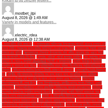
Klikam tu od zeszlej jesieni...
mostbet_jtpi
August 8, 2026 @ 1:49 AM
Variety in models and features...
electric_rdea
August 8, 2026 @ 12:38 AM
. ডায়াবেটিস ঝুঁকি কমানো:
। সুনামগঞ্জের শান্তিগঞ্জ উপজেলার সাংহাই হাওরে চলমান এই
সড়ক নির্মাণ প্রকল্পের জন্য জমির ক্ষতিপূরণ দেওয়া দূরের বিষয়
''অরফানেজ ট্রাস্ট মামলায়
সাজার রায় বাতিল
''কক্সবাজারের টেকনাফ উপজেলার নাফ নদীর মোহনায় মাছ ধরতে গিয়ে
চার বাংলাদেশি মাঝি নিখোঁজ''
''খুলনায় ‘নাটুকে’ পার্কে জলবায়ু তহবিল''
''ঘন কুয়াশায় ঢাকায়
নামতে না পেরে ৬ ফ্লাইট diverted সিলেট ও কলকাতায়''
''চলতি অর্থবছরে জিডিপি
প্রবৃদ্ধি ৪ শতাংশ হতে পারে''
''চ্যাটজিপিটির নতুন সুবিধা: ডিপসিকের প্রতিযোগিতার মুখে
বিপ্লব''
''বাইডেনের জাতির উদ্দেশে বিদায়ী ভাষণে কী বললেন''
''যুক্তরাষ্ট্রে তৈরি পিস্তলে
খুন
''রাষ্ট্রীয় পৃষ্ঠপোষকতায় লুটপাটের পথ বন্ধ করতে হবে: সাংবাদিক নেতা আজিজ"
''সুন্দরবনে নৌকায় দুই মণ হরিণের মাংস ফেলে পালাল চোর শিকারিরা''
'টিউলিপের
পদত্যাগপত্রে কী লেখা ছিল''
'ঢাকা বিশ্ববিদ্যালয় কেন্দ্রীয় ছাত্র সংসদ নির্বাচন: একটি
বিশ্লেষণ''
'শিক্ষাপ্রতিষ্ঠানে ‘গোপন রাজনীতি’ নিষিদ্ধের আহ্বান ছাত্রদলের''
'সংবিধান
সংস্কার কমিশনের সুপারিশ সম্পর্কে বিএনপি
‘অস্ট্রেলিয়া প্রতি মিনিটে ভারতকে স্মরণ
করিয়ে দেবে ধবলধোলাইয়ের কথা’
‘ইইউ ও ইউরোপীয় বিনিয়োগ ব্যাংক বাংলাদেশকে
পরিবেশ সুরক্ষায় সহায়তা দেবে’
‘এটা হয়তো আমার শেষ ম্যাচ’"
‘গণ–অভ্যুত্থান পরবর্তী
বিশ্ববিদ্যালয় ক্যাম্পাসে শান্তিপূর্ণ পরিবেশ প্রতিষ্ঠিত’
‘জয় বাংলা’কে জাতীয় স্লোগান