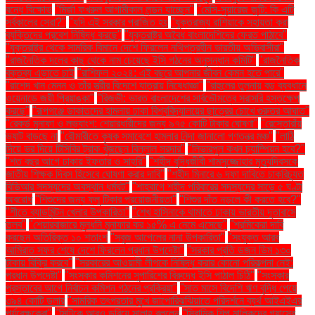
বন্ধে বিক্ষোভ
"মির্জা ফখরুল আগামীকাল লন্ডন যাচ্ছেন"
"মেসি-সুয়ারেজ জুটি: কি এটি
সর্বকালের সেরা?"
"যদি এই সরকার পরাজিত হয়
"যুক্তরাজ্য রাশিয়াকে সহায়তা করা
ব্যক্তিদের প্রবেশ নিষিদ্ধ করছে"
"যুক্তরাষ্ট্র অবৈধ বাংলাদেশিদের ফেরত পাঠাবে"
"যুক্তরাষ্ট্র থেকে সামরিক বিমানে দেশে ফিরলেন নথিপত্রহীন ভারতীয় অভিবাসীরা"
"রাজনৈতিক দলের কাছ থেকে নাম চেয়েছে ইসি গঠনের অনুসন্ধান কমিটি"
"রাজনৈতিক
বক্তব্য এড়াতে চাই
"রাশিফল ২০২৪: এই বছরে আপনার জীবন কেমন হতে পারে"
"রাশেদ খান মেনন ও তাঁর স্ত্রীর বিদেশে যাত্রায় নিষেধাজ্ঞা"
"রাহুলের তুলনায় বড় ব্যবধানে
ওয়েনাডে জয়ী প্রিয়াঙ্কা"
"রিজভী: ভারত বাংলাদেশের সার্বভৌমত্বে সরাসরি হস্তক্ষেপ
করছে"
"রূপগঞ্জে ডাকাতদের হামলায় ঢাকা বিশ্ববিদ্যালয়ের ছাত্রের চোখে গুরুতর আঘাত"
"রেকর্ড মুনাফা ও লভ্যাংশ: শেয়ারধারীদের জন্য ৯৭৫ কোটি টাকার ঘোষণা"
"রেস্তোরাঁয়
ভ্যাট বাড়ছে না
"রৌমারীতে কৃষক সমাবেশে হামলার নিন্দা জানালো গণতন্ত্র মঞ্চ"
"লাঠি
দিয়ে ভর দিয়ে টিসিবির ট্রাক খুঁজছেন বিল্লাল সরদার"
"লিভারপুল কখন চ্যাম্পিয়ন হবে?"
"শত বছর আগে ঢাকায় ইফতার ও সাহ্‌রি"
"শহীদ বুদ্ধিজীবী শামসুজ্জোহার মৃত্যুদিবসকে
জাতীয় শিক্ষক দিবস হিসেবে ঘোষণা করার দাবি"
"শহীদ মিনারে ৬ দফা দাবিতে চাকরিচ্যুত
বিডিআর সদস্যদের অবস্থান ধর্মঘট"
"শাহবাগে শহীদ পরিবারের সদস্যদের সাড়ে ৫ ঘণ্টা
অবরোধ
"শিশুদের জন্য ফ্লু টিকার প্রয়োজনীয়তা"
"শিশুর দাঁত নড়লে কী করতে হবে?"
"শীতে ব্যাডমিন্টন খেলার উপকারিতা"
"শেখ হাসিনাকে থামাতে ঢাকায় ভারতীয় দূতাবাসে
তলব"
"শেয়ারবাজারে মূলধনি মুনাফার কর ১৫% এ নেমে এসেছে"
"শ্রমিকেরা দাবি
করছেন অতিরিক্ত ১০ শতাংশ
"সবুজ আপেলের নানা উপকারিতা"
"সংযুক্ত আরব
আমিরাত সফর শেষে দেশে ফিরলেন প্রধান উপদেষ্টা"
"সরকার প্রতি ডজন ডিম ১৩০
টাকায় বিক্রি করবে"
"সরকারের আওয়ামী লীগকে নিষিদ্ধ করার কোনো পরিকল্পনা নেই:
প্রধান উপদেষ্টা"
"সংস্কার কমিশনের সুপারিশের বিরুদ্ধে ইসি পাঠাল চিঠি"
"সংস্কার
প্রস্তাবের আগে নির্বাচন কমিশন গঠনের প্রক্রিয়া"
"সাত মাসে বিদেশি ঋণ বৃদ্ধি পেয়ে
৩৯৪ কোটি ডলার
"সামরিক তৎপরতার মুখে জাপোরিঝঝিয়াতে পরিদর্শনে ব্যর্থ আইএইএর
পর্যবেক্ষকেরা"
"সিটিকে আরও ডুবিয়ে সালাহ বললেন
"সিরামিক শিল্প মালিকদের গ্যাসের