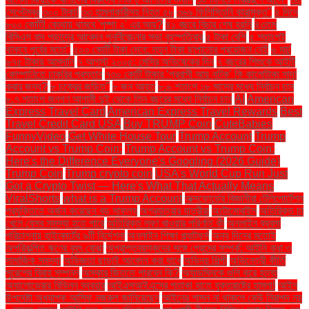
সেপ্টেম্বর
৩০০ টাকা!
৩৩ হামলাকারীসহ নিহত ৫৮
৩৬৯ ফিলিস্তিনি কারামুক্ত"
৪ দিনে
৮০০ কোটি! কোথায় থামবে 'পুষ্পা ২' এর আয়?
৪১ বছরে বিচার শেষ হয়নি
৪৩তম
বিসিএস বাদ পড়াদের আবেদন পুনর্বিবেচনার সভা বৃহস্পতিবার
৫ টাকা বেশি
৫ শতাংশই
থাকবে পূর্বের মতো"
৫০০ কোটি টাকা দেবে: নতুন টাকা ছাপানোর প্রয়োজন নেই
৬ মার্চ
৬৭৫ টাকায় আমদানি
৭ আগস্ট ২০০৫: মেসির অভিষেকের দিন
৭ বছরের শিশুকে আইটি
কোম্পানিতে চাকরির প্রস্তাব
৭৩০ কোটি টাকার ‘প্রবাসী আয় নাটক’ কি কালোটাকা সাদা
করার জন্য?
৮ চক্রের জড়িত"
৮ জন আহত
৮.৬ শতাংশ ১৮ মাসের মধ্যে নির্বাচন চান
৮.৭ শতাংশ জনগণ আগামী দুই থেকে তিন বছরের মধ্যে নির্বাচন চান
AI
American
Express Travel Card
American Express Travel Rewards
Best
Travel Credit Card USA
Buy TRUMP Coin
CuteBabies
FunnyVideo
Get White House Tour
Trump Account
Trump
Account vs Trump Coin:
Trump Account vs Trump Coin:
Here's the Difference Everyone's Googling (2026 Guide)
Trump Coin
Trump crypto coin
USA's World Cup Run Just
Got a Crypto Twist — Here's What That Actually Means
ViralShorts
what is a Trump Account
অক্সফোর্ডের বিজ্ঞানীরা টেলিপোর্টেশন
প্রযুক্তিতে অর্জন করেছেন বড় সাফল্য
অগ্রযাত্রার যাত্রীরা
অটোমোবাইল
অতিরিক্ত চা
খেলে যেসব সমস্যা হতে পারে
অতিরিক্ত লবণ খাওয়ার পরিণতি কী
অনলাইন ব্যবসা
পরিচালনায় হাইকোর্টের ৯টি নির্দেশনা
অনলাইন শিক্ষা প্ল্যাটফর্ম
অন্য দিনের মতোই
অপরিকল্পিত ঋণের বৃহৎ বোঝা
অপ্রাপ্তবয়স্কদের সঙ্গে প্রেমের সম্পর্ক: আইনি বাধা ও
সামাজিক সমস্যা
অভিজ্ঞতা ছাড়াই আবেদন করা যাবে
অভিনয় শিল্পী
অভিনেত্রী কীর্তি
সুরেশের বিবাহ সম্পন্ন
অস্কার জিততে পারবেন কি?
অ্যাডমিনকে গুলি করে হত্যা
অ্যালোভেরার বিভিন্ন ব্যবহার
আইএসআইএসের পতাকা হাতে যুক্তরাষ্ট্রে হামলা!
আইন
উপদেষ্টা অধ্যাপক আসিফ নজরুল জানিয়েছেন
আইনের শাসন না থাকলে কেউ নিরাপদ নয়