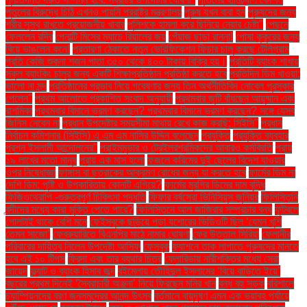
পুতুলের বিরুদ্ধে চিঠি এখনও পায়নি পররাষ্ট্র মন্ত্রণালয়
পুরুষ যখন বাবা হন
পুরুষদের জন্য
শরীর সুস্থ রাখতে প্রয়োজনীয় খাবার
পুলিশকে হামলা করে ছিনিয়ে নেয়ার চেষ্টা"
পেছনে
ফেললেন রদ্রি
পেনাল্টি মিসের ম্যাচে রিয়ালের জয়
পেঁয়াজ ছাড়া রান্না!
পোষা কুকুরের জন্য
বিয়ে ভাঙলেন কনে!
প্রতারণা ঠেকাতে নতুন ভেরিফিকেশন ফিচার চালু করছে টেলিগ্রাম
প্রতি কেজি শুকনা শজন পাতা ৩৫০ থেকে ৪০০ টাকায় বিক্রি হয়।
প্রতিটি ব্যাংক শাখায়
স্কুল ব্যাংকিং চালুর জন্য একটি শিক্ষাপ্রতিষ্ঠান প্রতিষ্ঠা করতে হবে
প্রতিদিন ডিম খাওয়া:
ভালো না মন্দ
প্রতিষ্ঠানের প্রভাব নিয়ে গবেষণার জন্য তিন অর্থনীতিবিদ নোবেল পুরস্কার
পেলেন"
প্রথম আলোতে প্রকাশিত সংবাদ অনুযায়ী
প্রথমবার জুটি বাঁধছেন আয়ুষ্মান এবং
রাশমিকা
প্রথমবার বিমানে ভ্রমণ করছেন? প্রথমবার বিমানে ভ্রমণ করছেন? সঙ্গে যেসব
জিনিস নেবেন না
প্রধান উপদেষ্টার সময়সীমা মাথায় রেখে কাজ করছি: সিইসি"
প্রধান
নির্বাচন কমিশনার (সিইসি) এ এম এম নাসির উদ্দিন বলেছেন
প্রযুক্তি
প্রযুক্তি ব্যবহার
প্রশ্ন ইসলামী আন্দোলনের"
প্রাইমমুভার ও ট্রেইলরশ্রমিকদের আবারও কর্মবিরতি
প্রায়
১৯ লাখের মতো মানুষ
প্রায় এক মাস হলো
ফজলে করিমের দুই ছেলের বিদেশ যাওয়ার
ওপর নিষেধাজ্ঞা
ফাঙ্গাস বা ছত্রাকের আক্রমণ রোধের জন্য যা করতে হবে
ফার্মের ডিম না
দেশি ডিম: পুষ্টি ও উপকারিতায় কোনটি এগিয়ে?
ফার্মের মুরগির ডিমের দাম বৃদ্ধি
ফিজিওথেরাপি -গুরুত্বপূর্ণ চিকিৎসা পদ্ধতি
ফিফার বর্ষসেরা ভিনিসিয়ুস জুনিয়র
ফিলিস্তিনি
বন্দীদের মধ্যে কারা মুক্তি পেতে পারে?
ফিলিস্তিনে আল জাজিরার সম্প্রচার বন্ধ
ফুটবলে
গোলটাই থাকে বেশি মনে
ফেইসবুকে ছড়িয়ে পড়া যশোরের ভিডিওটি ছিল ‘যেমন খুশি
তেমন সাজো’
ফেব্রুয়ারিতে বিএনপির মাঠে নামার ঘোষণা
ফের উত্তাল সিরিয়া
ফেলানীর
পরিবারের দায়িত্ব নিলেন উপদেষ্টা আসিফ
ফেসবুক
ফ্যাশনে তাক লাগাতে পুরুষদের মানতে
হবে এই ১০ টিপস
ফ্রিদা এবং তার ব্যথার চিত্র
ফ্লোরিডায় নারীশক্তির মধ্যে সেরা
জায়েদ
ফ্ল্যাট ও ব্যাংক হিসাব জব্দ
বইমেলায় তৌহিদুল ইসলামের ‘বিয়ে বাড়িতে ইয়ে’
বছরের প্রথম দিনেই ‘স্বৈরাচারী অঞ্জনা’ নিয়ে ফিরছেন মনির খান
বন্ধ বহু সড়ক
বরিশালে
চ্যাম্পিয়নদের বরণ জনসমুদ্রের আনন্দ উৎসব
বর্তমানে বায়ুদূষণ এমন এক ভয়াবহ পর্যায়ে