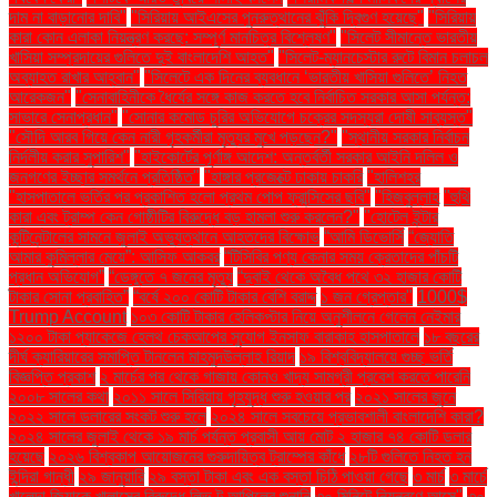
দাম না বাড়ানোর দাবি"
"সিরিয়ায় আইএসের পুনরুত্থানের ঝুঁকি দ্বিগুণ হয়েছে"
"সিরিয়ায়
কারা কোন এলাকা নিয়ন্ত্রণ করছে: সম্পূর্ণ মানচিত্র বিশ্লেষণ"
"সিলেট সীমান্তে ভারতীয়
খাসিয়া সম্প্রদায়ের গুলিতে দুই বাংলাদেশি আহত"
"সিলেট-ম্যানচেস্টার রুটে বিমান চলাচল
অব্যাহত রাখার আহ্বান"
"সিলেটে এক দিনের ব্যবধানে ‘ভারতীয় খাসিয়া গু‌লিতে’ নিহত
আরেকজন"
"সেনাবাহিনীকে ধৈর্যের সঙ্গে কাজ করতে হবে নির্বাচিত সরকার আসা পর্যন্ত:
সাভারে সেনাপ্রধান"
"সোনার কমোড চুরির অভিযোগে চক্রের সদস্যরা দোষী সাব্যস্ত"
"সৌদি আরব গিয়ে কেন নারী গৃহকর্মীরা মৃত্যুর মুখে পড়ছেন?"
"স্থানীয় সরকার নির্বাচন
নির্দলীয় করার সুপারিশ"
"হাইকোর্টের পূর্ণাঙ্গ আদেশ: অন্তর্বর্তী সরকার আইনি দলিল ও
জনগণের ইচ্ছার সমর্থনে প্রতিষ্ঠিত"
"হাঙ্গার প্রজেক্টে ঢাকায় চাকরি
"হালিশহর
"হাসপাতালে ভর্তির পর প্রকাশিত হলো প্রথম পোপ ফ্রান্সিসের ছবি"
"হিজবুল্লাহ
"হুথি
কারা এবং ট্রাম্প কেন গোষ্ঠীটির বিরুদ্ধে বড় হামলা শুরু করলেন?"
"হোটেল ইন্টার
কন্টিনেন্টালের সামনে জুলাই অভ্যুত্থানে আহতদের বিক্ষোভ
“আমি ডিভোর্সি
“জ্যোতি
আমার কুমিল্লার মেয়ে”: আসিফ আকবর
“টিসিবির পণ্য কেনার সময় ক্রেতাদের পাঁচটি
প্রধান অভিযোগ”
“ডেঙ্গুতে ৭ জনের মৃত্যু
“দুবাই থেকে অবৈধ পথে ৩২ হাজার কোটি
টাকার সোনা প্রবাহিত”
“বর্ষে ২০০ কোটি টাকার বেশি বরাদ্দ
১ জন গ্রেপ্তার"
1000$
Trump Account
১০৩ কোটি টাকার হেলিকপ্টার নিয়ে অনুশীলনে গেলেন নেইমার
১২০০ টাকা প্যাকেজে হেলথ চেকআপের সুযোগ ইনসাফ বারাকাহ হাসপাতালে
১৮ বছরের
দীর্ঘ ক্যারিয়ারের সমাপ্তি টানলেন মাহমুদউল্লাহ রিয়াদ
১৯ বিশ্ববিদ্যালয়ে গুচ্ছ ভর্তি
বিজ্ঞপ্তি প্রকাশ
২ মার্চের পর থেকে গাজায় কোনও খাদ্য সামগ্রী প্রবেশ করতে পারেনি
২০০৮ সালের কথা
২০১১ সালে সিরিয়ায় গৃহযুদ্ধ শুরু হওয়ার পর
২০২১ সালের জুনে
২০২২ সালে ডলারের সংকট শুরু হলে
২০২৪ সালে সবচেয়ে প্রভাবশালী বাংলাদেশি কারা?
২০২৪ সালের জুলাই থেকে ১৯ মার্চ পর্যন্ত প্রবাসী আয় মোট ২ হাজার ৭৪ কোটি ডলার
হয়েছে
২০২৬ বিশ্বকাপ আয়োজনের গুরুদায়িত্ব ট্রাম্পের কাঁধে
২৮টি গুলিতে নিহত হন
ইন্দিরা গান্ধী
২৯ জানুয়ারি
২৯ বস্তা টাকা এবং এক বস্তা চিঠি পাওয়া গেছে
৩ মার্চ
৩ মার্চে
খালেদা জিয়াকে খালাসের বিরুদ্ধে লিভ টু আপিলের শুনানি
৩০ মিনিটে নিয়ন্ত্রণে আসে"
৩০