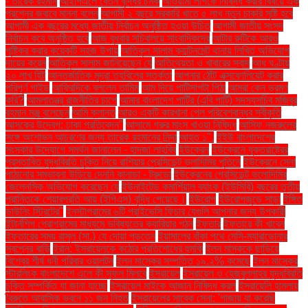
- তারেক রহমান
আইপিএলে বেতন বৃদ্ধির চমক
আওয়ামী লীগকে নিষিদ্ধ করার বিষয়ে এক
প্রশ্নের জবাবে মান্না বলেন
আগামী ২ বছরে সরকারি খাতে ৫ লাখ নতুন চাকরি সৃষ্টি হবে
আগামী এক বছরের মধ্যে জাতীয় নির্বাচন অনুষ্ঠিত হওয়া উচিত
আগামী জাতীয় সংসদ
নির্বাচন কবে অনুষ্ঠিত হবে
আজ বুধবার সচিবালয়ে সাংবাদিকদের
আটার রুটিকে আরও
পুষ্টিকর করার কয়েকটি সহজ উপায়
আতিকুল সালাম ক্যান্টনমেন্ট থানায় লিখিত অভিযোগ
দায়ের করেন
আতিকুল সালাম জানিয়েছেন যে
আতিথেয়তা ও খাবারের স্বাদ
আধ ঘণ্টায়
২০ লাখ হিট
আন্তর্জাতিক মুদ্রা তহবিলের সতর্কতা
আপনার ঠোঁট এক্সফোলিয়েট করার
পরিপূর্ণ গাইড
আফ্রিদিকে বললেন তামিম
আম দিয়ে পাটিসাপটা পিঠা
আমরা কেন ভ্রমণ
করি?
আমলাতন্ত্র রাজনীতির চাপে
আমার বাংলাদেশ পার্টির (এবি পার্টি) সদস্যসচিব মজিবুর
রহমান মঞ্জু বলেছেন
আমি ক্লান্ত
আরও একটি কারখানা পেল পরিবেশবান্ধব স্বীকৃতি
আসকের উদ্বেগ: ঢাকা প্রতিবেদন"
আসামে গরুর মাংস খাওয়া নিষিদ্ধ
আসিফ নজরুলের
সঙ্গে অশোভন আচরণের জন্য তারেক রহমানের নিন্দা
আহত ১".
ইইউ বাংলাদেশের
সংস্কার উদ্যোগে সমর্থন জানালেন - হাদজা লাহবিব
ইউক্রেন
ইউক্রেনে যুক্তরাষ্ট্রের
প্রস্তাবিত যুদ্ধবিরতি চুক্তি নিয়ে রাশিয়ার প্রেসিডেন্ট ভ্লাদিমির পুতিনে
ইউক্রেনে সেনা
পাঠানোর সম্ভাবনা উড়িয়ে দেননি কানাডা - ট্রুডো
ইউক্রেনের প্রেসিডেন্ট ভলোদিমির
জেলেনস্কি অভিযোগ করেছেন যে
ইউনাইটেড কমার্শিয়াল ব্যাংক (ইউসিবি) বছরের তৃতীয়
প্রান্তিকে শেয়ারপ্রতি আয় (ইপিএস) বৃদ্ধি পেয়েছে।
ইউরোপ
ইউরোপজুড়ে সাড়া
ইঙ্গিত
ডাউনিং স্ট্রিটের"
ইনস্টাগ্রামের ৬টি প্রাইভেসি ফিচার যেগুলি আপনার জন্য উপকারী
ইন্টার্নশিপ প্রোগ্রামের মাধ্যমে ভবিষ্যতের ক্যারিয়ার গঠন
ইফতার
ইফতারে কী খাবেন
ইফতারের সময় রাসুল (সা.) যে দোয়া পড়তেন
ইয়ামালের বাঁকা পথে মেসি-ম্যারাডোনার
স্বপ্নের বাড়ি
ইরান: ইসরায়েলকে কঠোর প্রতিশোধের হুমকি
ইলন মাস্ককে ছাড়িয়ে
বিশ্বের শীর্ষ ধনী পরিবার ওয়ালটন
ইলন মাস্কের সম্পত্তি ১৯.২% কমেছে
ইলন মাস্কের
স্টারলিংক বাংলাদেশে এলে কী সুফল মিলবে
ইসরায়েল
ইসরায়েল ও হেজবুল্লাহর যুদ্ধবিরতি
চুক্তি সম্পর্কিত যা জানা যাচ্ছে
ইসরায়েল মাইকে আজান নিষিদ্ধ করল
ইসরায়েলি হামলায়
বৈরুতে আবাসিক ভবনে ১১ জন নিহত
ইসরায়েলের সাবেক সেনা: 'গাজায় যা করেছি