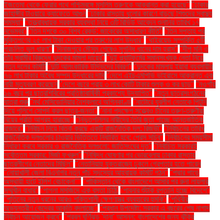
ইজতেমা থেকে ফেরার পথে পশ্চিমবঙ্গে মুসলিম তরুণকে আক্রান্ত করা হয়েছে"
"ঢাকার
জাহাঙ্গীর টাওয়ারে ক্যাফেতে আগুন
"ঢাকার রাস্তায় ধুলোর কারণে বাড়ছে শিশুদের স্বাস্থ্য
সমস্যা"
"তত্ত্বাবধায়ক সরকার ব্যবস্থা নিয়ে ৩টি রিভিউ আবেদন শুনানির তারিখ ১৭
নভেম্বর"
"তিন দশকে ৩০ বিশ্ব রেকর্ড: জাকেরের অসাধারণ কীর্তি"
"তিন সপ্তাহ পর
মুক্তিপণের ২৫ লাখ টাকা দেওয়ার পর তরুণের লাশ উদ্ধার"
"থাইরয়েড সম্পর্কিত ৫টি
প্রচলিত ভুল ধারণা"
"দিনাজপুরে মৌসুম শেষেও সুগন্ধি ধানের দাম হ্রাস"
"দীপু মনি ও
তাঁর স্বামীর বিরুদ্ধে দুদকের মামলা দায়ের"
"দুই প্ল্যাটফর্মের সমানসংখ্যক নেতা নিয়ে
নতুন দলের কমিটি
"দুটি আলংকারিক উদ্ভিদের বিবরণ"
"দুদকের মামলায় ইয়াবা ব্যবসায়ীর
৭৬ লাখ টাকার অবৈধ সম্পদ উদ্ধারের দাবি
"দেশে এইচএমপিভি ভাইরাসে আক্রান্ত এক
নারী মৃত্যুবরণ করেছেন
"দেশে বছরে প্রায় ৩ লাখ কোটি টাকার শুল্ক ও কর ছাড়"
"নওগাঁয়
১৬ বছর পর ছাত্রশিবিরের প্রতিষ্ঠাবার্ষিকী প্রকাশ্যে উদযাপিত"
"নতুন ছাত্রসংগঠনের
যাত্রা শুরু
"নর্থ মেসিডোনিয়ার নৈশক্লাবে অগ্নিকাণ্ড
"নাটোরে যুবলীগ নেতাকে পিটুনি
দিয়ে পুলিশে সোপর্দ করল ছাত্র-জনতা"
"নানা পদক্ষেপ সত্ত্বেও চীনের তরুণ-তরুণীরা
বিয়ের প্রতি আগ্রহ হারাচ্ছে"
"নিভৃতপল্লির নারীদের তৈরি জুতা পাচ্ছে আন্তর্জাতিক
বাজারে"
"নির্বাচন নিয়ে বিতর্ক করছে একটি রাজনৈতিক দল: রিজভী"
"নির্বাচনের তারিখ
রাজনৈতিক দলগুলোর চাওয়ার ভিত্তিতে নির্ধারিত হবে: প্রেস সচিব"
"নির্বাচনের সময়সীমা
নির্ধারণ করবে সরকার ও রাজনৈতিক দলগুলো: জাতিসংঘের দূত"
"নির্বাচিত সরকারই
সর্বোত্তম সরকার: মির্জা ফখরুল"
"নিষিদ্ধ ঘোষণার পর ভোরবেলায় ঢাকার রাস্তায়
ছাত্রলীগের নেতাদের মিছিল"
"নেতানিয়াহু যুক্তরাজ্যে ঢুকলে গ্রেপ্তার হতে পারেন
"নোয়াখালী জেলা বিএনপির নতুন পাঁচ সদস্যের আহ্বায়ক কমিটি গঠন"
"পদ্মার পাড়ে
অস্থায়ী হাটে ইলিশ বেচাকেনা"''
"পাকিস্তান থেকে বাংলাদেশে আসার পর রুনা লায়লার
সম্মুখীন বাধার"
"পাগলা মসজিদে এক বস্তা চিঠি:
"পাবনার শুঁটকি রপ্তানি হচ্ছে বিদেশে"
"পুতিনের নতুন ধরনের আরও শক্তিশালী ক্ষেপণাস্ত্র ব্যবহারের হুমকি"
"পৃথিবীর
অভ্যন্তরীণ কেন্দ্রের আকৃতি বদলাচ্ছে"
"প্রধান উপদেষ্টা: সরকার এ বছরের শেষ নাগাদ
নির্বাচন আয়োজন করবে"
"প্রবল ঘূর্ণিঝড় 'দানা' আসন্ন: বাংলাদেশের জন্য ঝুঁকির