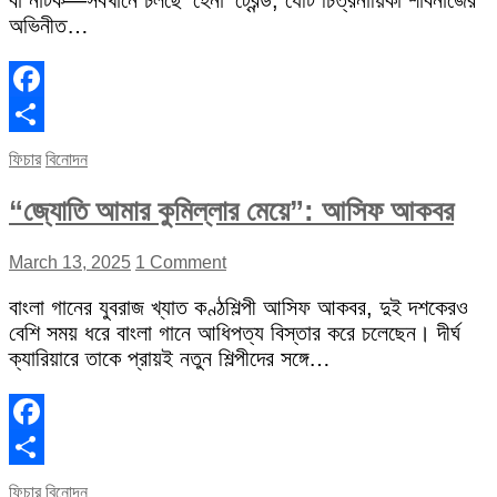
বা নাটক—সবখানে চলছে ‘হেনা’ ট্রেন্ড, যেটি চিত্রনায়িকা শাবনাজের
অভিনীত…
Facebook
Share
ফিচার
বিনোদন
“জ্যোতি আমার কুমিল্লার মেয়ে”: আসিফ আকবর
March 13, 2025
1 Comment
বাংলা গানের যুবরাজ খ্যাত কণ্ঠশিল্পী আসিফ আকবর, দুই দশকেরও
বেশি সময় ধরে বাংলা গানে আধিপত্য বিস্তার করে চলেছেন। দীর্ঘ
ক্যারিয়ারে তাকে প্রায়ই নতুন শিল্পীদের সঙ্গে…
Facebook
Share
ফিচার
বিনোদন