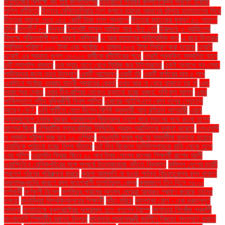
উইন্ডিজের বিপক্ষে বড় হার বাংলাদেশের
উড়িরচরে পরিবার কল্যাণকেন্দ্র পরিণত হয়েছে
পুলিশ ফাঁড়িতে
উত্তর মেসিডোনিয়ায় নৈশ ক্লাবে ভয়াবহ আগুনের ঘটনায় হতাহতদের নিয়ে
উত্তরা ব্যাংক দেবে ১৪৫ কোটি টাকা নগদ লভ্যাংশ
উত্তরা ব্যাংকের মুনাফা ৫০ শতাংশ
বৃদ্ধি
উত্তীর্ণ ৮৩
উদ্ধার
উপদেষ্টা হাসান আরিফ আর বেঁচে নেই
উরুগুয়ে ও ব্রাজিলের
বিপক্ষে শক্তিশালী দল ঘোষণা মেসিদের
এ আর রহমানের পারিশ্রমিক কত
এ বছর ফিতরার
সর্বনিম্ন পরিমাণ ১১০ টাকা এবং সর্বোচ্চ ২ হাজার ৮০৫ টাকা নির্ধারণ করা হয়েছে
এআই
এআই এর প্রভাব: গুগল ৩০০০০ কর্মীকে ছাঁটাইয়ের পথে
এআই প্রযুক্তি সম্বলিত নতুন
দুটি ল্যাপটপ বাজারে
এক ম্যাচ হাতে রেখে সিরিজ জয় টাইগারদের
একই অ্যাপে সব সেবা:
পর্যটকদের জন্য নতুন উদ্যোগ
একটি আন্দোলন
একটি বই
একটি বার্গারের দাম ৫ লাখ
একদিনে সর্বোচ্চ ওমরাহ যাত্রী প্রবাহের রেকর্ড
এখন আর না খেয়ে থাকতে হয় না
এবং
তারুণ্যের দ্রোহ
এবার চীন-রাশিয়া থেকেও ছড়ানো হচ্ছে গুজব: শফিকুল আলম
এবার
পাকিস্তানে শহীদ বুদ্ধিজীবী দিবস পালিত
এবারের আইপিএলে কোন দলের নেতৃত্বে
আছেন কে?.
এবি পার্টিতে যোগ দিলেন বিশিষ্ট ব্যবসায়ী আবু রাইয়ান আশয়ারী
এয়ার
অ্যাম্বুলেন্সে ঢাকার হজরত শাহজালাল বিমানবন্দর ত্যাগ করে লন্ডনের পথে রওনা হলেন
খালেদা জিয়া
এশিয়াটিক ল্যাবরেটরিজ লিমিটেড প্রথম প্রান্তিকে মুনাফা করেছে
এসএসসি
ও সমমান পরীক্ষা শুরু হবে ১০ এপ্রিল
এসএসসি ফরম পূরণের সময়সীমা বাড়ানো হয়েছে
এ্যানিকে পাঠানো হচ্ছে বিশ্ব সাঁতারে
ওই দিন বিকেলে অলিউল্লাহকে বাড়ি থেকে তুলে
নেয় পুলিশ
ওয়ালটন ফ্রিজ কিনে ২০ লাখ টাকা পেলেন কলেজ শিক্ষার্থী রাশেদ আলী
ওয়াশিংটনে হেলিকপ্টারের সঙ্গে সংঘর্ষে উড়োজাহাজ নদীতে বিধ্বস্ত
কমিশন দেশের চারটি
প্রদেশ গঠনের পরিকল্পনা করছে
কয়লা আমদানি না হওয়া পর্যন্ত বিদ্যুৎকেন্দ্র বন্ধ থাকবে
কয়লাসঙ্কটের কারণে বন্ধ মহেশখালী তাপবিদ্যুৎ কেন্দ্র
করমজলে তিন দিনে ৭৫০০
দর্শনার্থী
কর্ণফুলী টানেল
কলসিন্দুর গ্রামের অদম্য মেয়েরা আবারও প্রমাণ করেছে তাদের
দক্ষতা
কলাম্বিয়া বিশ্ববিদ্যালয়ের শিক্ষার্থী
কাঁচা মরিচে
কানপাকা রোগ - এক গুরুত্বপুর্ণ
সমস্যা
কানাডাকে যুক্তরাষ্ট্রের অঙ্গরাজ্য হতে বললেন ট্রাম্প
কানাডায় নিখোঁজ প্রবাসী
বাংলাদেশি শিক্ষার্থীর মরদেহ উদ্ধার
কানাডার প্রধানমন্ত্রী জাস্টিন ট্রুডো পদত্যাগ করতে