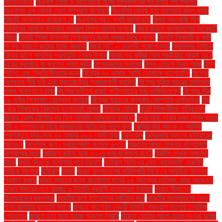
আতিথেয়তা'
বিএনপি নেতা ও আইনজীবী মাসুদ তালুকদারের সব দলীয় পদ স্থগিত
বিএনপির এক জ্যেষ্ঠ নেতা সম্প্রতি বলেছেন
বিএনপির জ্যেষ্ঠ যুগ্ম মহাসচিব রুহুল কবির
রিজভী অভিযোগ করেছেন যে
বিএনপির পর। দলটি জানিয়েছে
বিগত আওয়ামী লীগ
সরকারের আমলে উন্নয়ন প্রকল্পে বিপুল অর্থের অপচয়
বিজয় দিবসে বাংলাদেশের আরেকটি
বিজয়
বিদায়ী শিক্ষা উপদেষ্টা শিক্ষকদের জন্য সুখবর দিয়ে গেলেন
বিদেশি শিক্ষার্থী ও কর্মী
সংখ্যা কমাতে কঠোর হচ্ছে কানাডা
বিধবা নই” – দেবশ্রী গঙ্গোপাধ্যায়
বিধানসভা নির্বাচন
বিয়ের আগে মানসিক প্রস্তুতি নেয়ার উপায়
বিয়ের পর নারীরা কেন পরকীয়ায় আকৃষ্ট হয়?
বিয়ের ব্যাপারে যা বললেন সাফা কবির
বিশেষজ্ঞদের মন্তব্য
বিশ্ব এইডস দিবস আজ
বিশ্ব
শান্তি এবং স্থিতিশীলতার জন্য
বিশ্বের ৭০ ভাষায় 'আমি তোমাকে ভালোবাসি'
বিশ্বের
অন্যতম শীর্ষ ধনী এবং যুক্তরাষ্ট্রের প্রভাবশালী ব্যক্তি
বিশ্বের দূষিত শহরের তালিকায়
পঞ্চম অবস্থানে ঢাকা
বিশ্বের ধনীতম রাজা: থাইল্যান্ডের মহা ভাজিরালংকর্ন
বিশ্বের শীর্ষ
১০ ধনীর শিক্ষাগত যোগ্যতা কতটুকু
বিশ্বের সবচেয়ে মূল্যবান কোম্পানি এনভিডিয়া
বিষ
খেয়ে শিক্ষকের বিরুদ্ধে হত্যাচেষ্টা মামলা
বিসিবির ঘোষণা
বুয়েট শিক্ষার্থীকে গাড়িচাপার
ঘটনায় ডোপ টেস্টের পর তিন আসামি আদালতে হাজির"
বুশরা বিবি: দাবায় যখন সৈন্য হারায়
বৃষ্টি ও তাপমাত্রা নিয়ে আবহাওয়া অফিসের নতুন বার্তা
বেক্সিমকোর ব্যাংক ও আর্থিক
প্রতিষ্ঠানে দায়-দেনা ৫০ হাজার ৫০০ কোটি টাকা
বেলিংহাম
বেসরকারি ব্যাংকে ছাঁটাইয়ের
আতঙ্ক
বৈদেশিক ঋণ - প্রতিশ্রুতি কমেছে ৬৭%
বৈরুতের বিমান হামলায় বাংলাদেশি
নাগরিকের মৃত্যু
ব্রাজিল রাউন্ড অফ ৩২-এ কার মুখোমুখি হবে?
ব্রিটিশ লেখক সামান্থা
হার্ভে
ব্র্যাক ব্যাংকে অফিসার পদে নিয়োগ
ভাইরাল ভিডিওর সেই ‘রহস্যময়ী’ তরুণীর
পরিচয় মিলেছে
ভাইরাস
ভারত
ভারত বাংলাদেশের পরিস্থিতি নিয়ে যে অযাচিত উদ্বেগ
প্রকাশ করছে
ভারত ম্যাচের জন্য বাংলাদেশ দলের ২৪ সদস্যের তালিকা: কারা আছেন?
ভারত সফরের দলে হামজা ও ইতালি প্রবাসী ফাহমেদুল ইসলাম
ভারত সীমান্তে
বিএসএফের ধরপাকড়
ভারতীয় রুপি ইতিহাসের সর্বনিম্ন দরে
ভারতীয় সংস্থাগুলো যেসব
পণ্য রাশিয়ায় রপ্তানি করছে
ভারতে কংগ্রেস নেত্রী হিমানী নারওয়াল হত্যায় প্রেমিক
গ্রেফতার
ভারতে চালু হতে যাচ্ছে উড়ন্ত ট্যাক্সি
ভারতে হোলির আগে ঢেকে দেওয়া হচ্ছে