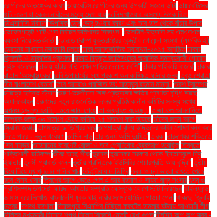
রোগীদের আতঙ্কের কারণ
ডায়াবেটিস রোগীদের জন্য উপকারী সজনে ডাঁটা
ডায়াবেটিসের
৪টি লক্ষণ যা কেবল নারীদের মধ্যে দেখা যায়
ডালিম খাওয়ার অসংখ্য উপকারিতা
ডিএসসিসি নির্বাচন
ডিপসিক
ডেঙ্গু
ডেঙ্গু হওয়ার কারণ এবং তার হাত থেকে বাঁচার উপায়
ডেভেলপমেন্ট পার্টি পেল নির্বাচন কমিশনের নিবন্ধন"
ডেসটিনি-ইভ্যালি সহ এমএলএম
ব্যবসা নিয়ে সতর্কবার্তা
ডোনাল্ড ট্রাম্প যুক্তরাষ্ট্রের কেন্দ্রীয় গোয়েন্দা সংস্থা (এফবিআই)
ড্রোনের মাধ্যমে নজরদারি চলছে
ঢাকা আন্তর্জাতিক ম্যারাথন-২০২৫ অনুষ্ঠিত
ঢাকায়
ছিনতাই ও ডাকাতির প্রবণতা
ঢাকায় নিযুক্ত জাতিসংঘের আবাসিক সমন্বয়কারী গোয়েন
লুইস বলেছেন
ঢাকায় হাঁটার গতি এখন গাড়ির চেয়েও বেশি''
ঢাকার পাইকারি বাজার'
ঢাকার
বাতাস ‘অস্বাস্থ্যকর’
ঢাবি উপাচার্যের দুঃখ প্রকাশ অনাকাঙ্ক্ষিত ঘটনার জন্য
তবুও শ্রোতা
হীন বাংলাদেশ বেতার”
তবে আমরাও পরাজিত হব: মাহমুদুর রহমান মান্না"
তরুণ ট্রাম্পের
চরিত্রে দুর্দান্ত স্ট্যান
তরুণ-তরুণীদের অঙ্গ-প্রত্যঙ্গের ক্ষতির প্রবণতা বৃদ্ধি করছে
অ্যালকোহল
তরুণদের নতুন রাজনৈতিক দলের প্রতিষ্ঠাকালীন কমিটির সদস্য সংখ্যা
এখনও চূড়ান্ত হয়নি। তবে জানা গেছে
তা অব্যাহত রয়েছে।
তাজা ফল আমদানিতে
সম্পূরক শুল্ক ৩০ শতাংশ থেকে কমিয়ে ২৫ শতাংশ করা হয়েছে
তাঁদের জন্য আগে
স্ক্রিনিং জরুরি
তাপমাত্রা ৯ ডিগ্রির ঘরে
তাপমাত্রা বৃদ্ধি উদ্ভিদের কার্বন শোষণ বন্ধ করে
দিতে পারে - নতুন গবেষণা
তামিল নাড়ু
তার জন্য আমি দুঃখিত'
তারকা
তারুণ্যের শক্তিতে
‘সব সম্ভব’
তাহসানের কারণেই রোজা ও তার প্রেমিকের ব্রেকআপ হয়েছিল
তিব্বতে
শক্তিশালী ভূমিকম্প
তীব্র হচ্ছে শীত
তুরস্ক
তুরস্কের সরকার থেকে ইস্তানবুলে ফ্রি
ইফতার
তুলসী গ্যাবার্ড বলেন
তৃতীয় প্রান্তিকে ইউসিবির শেয়ারপ্রতি আয় বৃদ্ধি"
তৃতীয়
বিয়ে নিয়ে মুখ খুললেন শাকিব খান
তেঁতুলিয়ায় ৮ ডিগ্রি
ত্বক ও চুল ভালো রাখতে খেতে
হবে যেসব খাবার
ত্রিশের আগে ভেঙে গেল এ আর রহমান ও সায়রা বানুর সংসার
ৎস্য ও
প্রাণিসম্পদ উপদেষ্টা ফরিদা আখতার সম্প্রতি ফেসবুকে যে পোস্টটি দিয়েছেন
থাইল্যান্ডে
৬ মাস ধরে নিখোঁজ বাংলাদেশি যুবক থাই নারীর সঙ্গে হোটেলে পাওয়া গেল!
থাকছে ‘জুলাই
চত্বর’
দশরথ রঙ্গশালা
দিনাজপুরে বিএনপির মিছিলে ককটেল হামলার ঘটনায় আওয়ামী লীগ
দিল্লির মুখ্যমন্ত্রী হিসেবে শপথ নিলেন বিজেপি নেত্রী রেখা গুপ্ত
দীর্ঘদিন অল্প অল্প জ্বর -