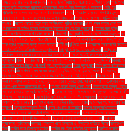
বিষয়ে ভালোই আলোচনা চলছে
গাজার জাবালিয়ায় ৪৮ ঘণ্টায় ৫০ শিশুর মৃত্যু
গাজীপুরে
ঈদের ছুটি বাড়ানোর দাবিতে শ্রমিকদের দেড় ঘণ্টার বিক্ষোভ ও অবরোধ
গাজীপুরে
ঝুটগুদামের আগুন দুই ঘণ্টার চেষ্টায় নিয়ন্ত্রণে
গাড়ি
গাড়িচাপায় বুয়েট শিক্ষার্থীর মৃত্যু:
একমাত্র সন্তানের প্রয়াণে মায়ের অশ্রু থামছে না
গায়ে তেল দেওয়ার সঠিক সময়
কখন?"
গার্মেন্ট সেক্টরে নতুন করে অস্থিরতা সৃষ্টির ষড়যন্ত্র
গুগল ফোন নম্বর কেন চায়
গোয়ালন্দে মা ইলিশ রক্ষায় অভিযানে ট্রলারে উদ্ধার আগ্নেয়াস্ত্র
গ্যাসের দাম বৃদ্ধি
পোশাক খাতে উদ্বেগের সৃষ্টি করেছে
গ্রেফতার
ঘন কুয়াশায় বেড়েছে শীতের অনুভূতি
ঘন
ঘন আঙুল মটকালে হতে পারে যে ক্ষতি
ঘরে বসেই ভ্রুর আকার ঠিক করার সহজ পদ্ধতি
ঘাড় ব্যথা কমানোর জন্য সহজ ব্যায়াম
ঘূর্ণিঝড়
ঘূর্ণিঝড় দানা
চট্টগ্রামে আইনজীবী হত্যায়
: যৌথ বাহিনীর অভিযানে গ্রেপ্তার ২০
চট্টগ্রামে ছিনতাইয়ের আতঙ্ক
চট্টগ্রামের
টেরিবাজারে পোশাকের গুদামে আগুন লাগার ঘটনা
চলতি মাসেই হবে প্রথম চন্দ্র ও
সূর্যগ্রহণ
চাকরি
চাকরির খবর
চামড়ার মানিব্যাগ আসল কি না কীভাবে বুঝবেন?
চারপাশের
বাস্তবতা বদলে দিচ্ছে যে জনপ্রিয় প্রযুক্তিগুলো
চিন্ময় কৃষ্ণ দাস
চীনে নতুন ভাইরাসের
প্রাদুর্ভাব
চীনে প্রবীণদের যত্নে এআই প্রযুক্তির দিকে ঝুঁকছে সরকার
চীনের নতুন
জ্বালানির উৎস থেকে ৬০ হাজার বছরের বিদ্যুতের চাহিদা পূরণ হবে
চীনের মতে
চুরির
স্থান স্বরাষ্ট্র উপদেষ্টা লেফটেন্যান্ট জেনারেল (অব.) মো. জাহাঙ্গীর আলম চৌধুরীর বাসা
থেকে এক কিলোমিটারের মধ্যে।
চুল বড় করার জন্য সেরা তেল
চৌদ্দগ্রামে বন্ধুর প্রেমে
সহায়তার জন্য স্কুলছাত্রকে পিটুনি
ছাত্রদের নতুন দল গঠনে শেষ মুহূর্তেও সঙ্কট কাটেনি
ছিল অন্য সংক্রমণও"
ছেলে ক্রিকেটার হোক চান না উমর আকমল
ছেলেদের জন্য কোন
পোশাকটি মানানসই?
ছেলেদের জন্য সানস্ক্রিন ক্রিম ব্যবহার
ছেলেদের পছন্দের আধুনিক
ফ্যাশন
ছেলেদের ফ্যাশন টিপস
ছোলা খাওয়ার উপকারিতা
জনতা মাদ্রাসাশিক্ষককে
অশোভন কাজের অভিযোগে পুলিশের হাতে সোপর্দ করল
জমিয়তে উলামায়ে ইসলাম
বাংলাদেশ ও এবি পার্টি মনে করে যে
জম্মু–কাশ্মীরে অশান্তির নতুন তরঙ্গ
জরায়ুমুখ
ক্যানসার প্রতিরোধ
জলবায়ু পরিবর্তন খরার তীব্রতা ও বিস্তৃতি বাড়িয়ে দিচ্ছে
জলাতঙ্ক
টিকা
জাতীয় দলে ফিরছেন তামিম!
জাতীয় নাগরিক কমিটির আহ্বায়ক
জাতীয় নাগরিক