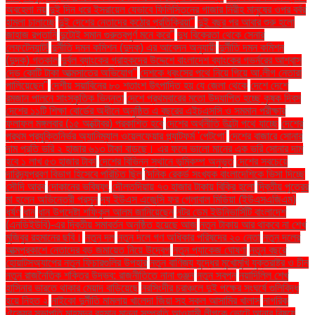
অবহেলা নয়
দুই দিন ধরে ইসরায়েল যেভাবে ফিলিস্তিনের গাজার নিরীহ মানুষের ওপর বর্বর
হামলা চালাচ্ছে
দুই দেশের নেতাদের কঠোর প্রতিক্রিয়া"
দুই বছর পর আবার শুরু হলো
জাহাজ রপ্তানি
দুটোই সমান গুরুত্বপূর্ণ মনে করে"
দুধ বিক্রেতা থেকে সেনার
লেফটেন্যান্ট!
দুর্নীতি দমন কমিশন (দুদক) এর আবেদন অনুযায়ী
দুর্নীতি দমন কমিশন
(দুদক) গতকাল
দুর্বল ব্যাংকের গ্রাহকদের উদ্দেশে বাংলাদেশ ব্যাংকের গভর্নরের আশ্বাস
দেড় কোটি টাকা আত্মসাতের অভিযোগ"
দেশকে ধ্বংসের পথে নিয়ে গিয়ে আ.লীগ নেতারা
পালিয়েছেন"
দেশীয় সয়াবিনের ৮০ শতাংশ উৎপাদিত হয় যে জেলা থেকে
দেশে দেশে
রমজান পালনে সাংস্কৃতিক ভিন্নতা
দেশে প্রথমবারের মতো উদযাপিত হচ্ছে কৃষক দিবস
দেশের ১১টি শিক্ষা বোর্ডের অধীনে অনুষ্ঠিত এ বছরের এইচএসসি ও সমমান পরীক্ষার
ফলাফল মঙ্গলবার (১৫ অক্টোবর) প্রকাশিত হবে
দেশের অর্থনীতি উল্টো পথে যাচ্ছে
দেশের
প্রথম প্রযুক্তিনির্ভর অ্যানিম্যাল ওয়েলফেয়ার প্ল্যাটফর্ম 'পেটগো'
দেশের বাজারে সোনার
দাম প্রতি ভরি ২ হাজার ৬১৩ টাকা বাড়ছে। এর ফলে ভালো মানের এক ভরি সোনার দাম
হবে ১ লাখ ৫৩ হাজার টাকা
দেশের বিভিন্ন স্থানে ভূমিকম্প অনুভূত
দেশের সবচেয়ে
দারিদ্র্যপ্রবণ বিভাগ হিসেবে পরিচিত ছিল
দৈনিক রেকর্ড সংখ্যক বাংলাদেশিকে ভিসা দিচ্ছে
সৌদি আরব
দোকানের ভবিষ্যৎ
দৌলতদিয়ায় ৭৩ হাজার টাকায় বিক্রি হলো
দ্বিতীয় পুত্রের
মা হলেন অভিনেত্রী প্রসূন
দ্য ইউএস এজেন্সি ফর গ্লোবাল মিডিয়া (ইউএসএজিএম)
ধর্ষণ
ধান
ধান উপদেষ্টা শফিকুল আলম জানিয়েছেন
নটর ডেম ইউনিভার্সিটি বাংলাদেশ
(এনডিইউবি)-এর দ্বিতীয় সমাবর্তন অনুষ্ঠিত হয়েছে আজ
নতুন টাকায় আর থাকবে না শেখ
মুজিবুর রহমানের ছবি।
নতুন দল
নতুন দলে গণ অধিকার পরিষদের ২০ নেতা
নতুন দলের
আত্মপ্রকাশে নেতাদের বড় জমায়েত নিয়ে উদ্বেগ
নতুন প্যাকেজ ঘোষণা
নতুন বছরে
হোয়াটসঅ্যাপের নতুন ফিচারগুলির উপহার
নতুন বাণিজ্য যুদ্ধের মুখোমুখি যুক্তরাষ্ট্র ও চীন
নতুন রাজনৈতিক শক্তির উদ্ভব: রাজনীতিতে নানা গুঞ্জন
নতুন স্বপ্ন
নয়াদিল্লি শেখ
হাসিনার ভারতে থাকার মেয়াদ বাড়িয়েছে
নরসিংদীর চরাঞ্চলে দুই পক্ষের সংঘর্ষে গুলিবিদ্ধ
হয়ে নিহত ২
নাইকো দুর্নীতি মামলায় খালেদা জিয়া সহ সকল আসামির খালাস
নাগরিক
ঐক্যের সভাপতি মাহমুদুর রহমান মান্না সম্প্রতি আওয়ামী লীগকে ভোটে আনার বিষয়ে