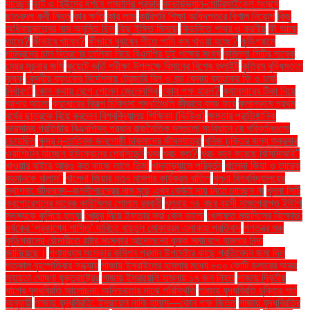
যাচ্ছেন
কান্ট ও হিউমের দর্শনে গাজালির প্রভাব
কাভার্ডভ্যান-মোটরসাইকেল সংঘর্ষে
ছাত্রদল কর্মী নিহত
কার ক্ষতি
কার লাভ
কারিগরি শিক্ষা অধিদপ্তরে বিশাল নিয়োগ
কিছু
অধিনায়কত্বের নাম অনুমিত ছিল
কিছু ইঙ্গিত মিলছে
কিডনিতে পাথর ও করণীয়
কী আছে
তাতে?
কীভাবে খাবেন?
কীভাবে বুঝবেন শীতে পানি কম খাওয়া হচ্ছে?
কুড়িগ্রামে
দরিদ্রদের চাল বিতরণের তালিকা নিয়ে বিএনপির দুই পক্ষের সংঘর্ষ
কুমিল্লা সিটির সাবেক
মেয়র সূচনার জমি
কুয়েটে ভর্তি পরীক্ষা উপলক্ষে বিমানের বিশেষ ফ্লাইট
কৃত্রিম বুদ্ধিমত্তা
কৃষক
কেন্দ্রীয় ব্যাংকের নির্দেশনায় ট্রেজারি বিল ও বন্ড কেনায় ব্যাংকের ফি ও চার্জ
নির্ধারণ"
কোন কথায় রেগে গেলেন জেলেনস্কি
কোন পক্ষ হারল?
ক্যানসারের টিকা নিয়ে
আশার আলো
ক্যান্সারের বিকল্প চিকিৎসা পদ্ধতিগুলি কীভাবে কাজ করে
ক্লাসরুমে প্রথম
বর্ষের ছাত্রকে বিয়ে করলেন বিশ্ববিদ্যালয় শিক্ষিকা (ভিডিও)
ক্ষমতার প্রাতিষ্ঠানিক
ভারসাম্য প্রতিষ্ঠায় বিএনপিসহ প্রধান রাজনৈতিক দলগুলো সংবিধানে যে পরিবর্তনগুলো
চেয়েছিল
ক্ষুদ্র নৃ-তাত্বিক জনগোষ্ঠী চাকমাদের জীবনযাত্রা
খনিজ চুক্তির জন্য শুক্রবার
ওয়াশিংটন যাচ্ছেন ইউক্রেনের প্রেসিডেন্ট
খবর
খরচ কত?
খরচ বহন করেছে বিসিসিআই"
খাওয়ার বাইরে আরও কত কাজে লাগে ডিম!
খাদ্যাভ্যাসে পরিবর্তন
খালেদা জিয়া ও তারেক
রহমানকে খালাস''
খালেদা জিয়ার নতুন মামলার কার্যক্রম বাতিল
খুলনা বিশ্ববিদ্যালয়ের
স্থাপনা: জীবনানন্দ–জগদীশচন্দ্রের নাম মুছে এখন কেউই দায় নিতে চাচ্ছেন না
খুলনা সিটি
করপোরেশনের সাবেক কাউন্সিলর গোলাম রব্বানী
খুলনায় ৭৪ বছর বয়সী সাজাপ্রাপ্ত ইউপি
সদস্যকে কুপিয়ে হত্যা
খেজুর দিয়ে ইফতার করা কেন ভালো
খেলাফত মজলিসের বিক্ষোভ:
ধর্ষকের ‘প্রকাশ্যে শাস্তি’ দাবিতে বায়তুল মোকাররম এলাকায় প্রতিবাদ
গণতন্ত্র মঞ্চ
কুড়িগ্রামের রৌমারীতে রাষ্ট্র সংস্কার আন্দোলনের কৃষক সমাবেশে হামলার নিন্দা
জানিয়েছে।
গণমাধ্যম সংস্কার কমিশন প্রধান উপদেষ্টার কাছে প্রতিবেদন জমা দিল
গতকাল বৃহস্পতিবার সন্ধ্যায়
গাজায় ইসরাইলের হামলার মধ্যে ৮০০ কোটি ডলারের অস্ত্র
সহায়তা ঘোষণা যুক্তরাষ্ট্রের
গাজায় ইসরায়েলি হামলায় ১৭ জন নিহত
গাজায় দ্বিতীয়
ধাপের যুদ্ধবিরতি আলোচনা: অনিশ্চয়তার মাঝে পরিস্থিতি
গাজায় যুদ্ধবিরতি চুক্তির শর্ত
অনুযায়ী
গাজায় যুদ্ধবিরতি: ইসরায়েল নাকি হামাস—কোন পক্ষ জিতল
গাজায় যুদ্ধবিরতির