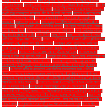
পৌঁছে গেছে যে
বললেন ট্রাম্প
বস্ত্র ও পোশাক খাতে গ্যাসের দাম বাড়ানোর পরিকল্পনা
স্থগিতের আহ্বান
বাকৃবিতে ১২০০ শিক্ষার্থীর অংশগ্রহণে ছাত্রশিবিরের গণইফতার
বাঙালি
জাতির আত্মগৌরবের মহান বিজয় দিবস আজ
বাঙালি নারীর পোশাক এবং ফ্যাশন সচেতনতা
বাঙালি হিন্দু সম্প্রদায়ের অন্যতম ধর্মীয় উৎসব লক্ষ্মীপূজা আজ
বাচ্চাকে খাওয়ানোর সময়
মোবাইল ফোনের বিকল্প কী?
বাজারে এসেছে গিগাবাইটের কৃত্রিম বুদ্ধিমত্তাযুক্ত
মাদারবোর্ড
বাজারে খেজুরের দাম ১
বাজারে নতুন স্টাইলিশ স্মার্টফোন ইনফিনিক্স হট ৫০
প্রো প্লাস
বাণিজ্য উপদেষ্টা শেখ বশিরউদ্দীন বলেছেন
বাবা-মায়ের অনুমতি ছাড়া ফেসবুক
ব্যবহার করা যাবে না
বার্ষিক সর্বোচ্চ বেতন ১ কোটি ৭ লাখ টাকা"
বাংলা একাডেমি সাহিত্য
পুরস্কার ২০২৪ পাচ্ছেন যাঁরা
বাংলা নিউজ
বাংলা সিনেমা
বাংলাদেশ জামায়াতে ইসলামের
আমির ডা. শফিকুর রহমান বলেছেন
বাংলাদেশ টেলিযোগাযোগ নিয়ন্ত্রণ কমিশন (বিটিআরসি)
চেয়ারম্যান মো. এমদাদ উল বারী জানিয়েছেন
বাংলাদেশ থেকে গার্মেন্টসের অর্ডার চলে
যাচ্ছে ভারত ও পাকিস্তানে
বাংলাদেশ ব্যাংক সরকারি ও বেসরকারি সব ব্যাংক শাখাকে
নির্দেশ দিয়েছে
বাংলাদেশ ভারতের কাছে তীব্র প্রতিবাদ জানিয়েছে
বাংলাদেশ সরকার
তারল্য সংকটে থাকা ছয় ব্যাংককে ২২
বাংলাদেশকে কারও ‘চোখ রাঙানো’ গ্রহণযোগ্য নয়
বাংলাদেশে আগামী জাতীয় নির্বাচন কবে হবে
বাংলাদেশে খুব জনপ্রিয় ৩০ রকম ভর্তা
বাংলাদেশে দুটি বিখ্যাত মানুষের নাম এক হওয়া সত্ত্বেও তাঁদের মধ্যে কিছুটা পার্থক্য
রয়েছে
বাংলাদেশে ধর্মীয় সংখ্যালঘুদের ওপর নির্যাতন যুক্তরাষ্ট্রের জন্য একটি বড়
উদ্বেগের বিষয় বলে মন্তব্য করেছেন দেশটির জাতীয় গোয়েন্দাপ্রধান তুলসী গ্যাবার্ড।
বাংলাদেশে নিযুক্ত জাপানের রাষ্ট্রদূত সাইদা শিনইচি ও জাইকার দক্ষিণ এশিয়া বিভাগের
মহাপরিচালক আইট টেরুইউকি
বাংলাদেশে নেটওয়ার্ক পেশাজীবীদের জন্য ট্রেনিং সেন্টার
স্থাপন করেছে হুয়াওয়ে
বাংলাদেশের আরসিইপিতে যোগ দেওয়ার উদ্যোগ
বাংলাদেশের
কমিউনিস্ট পার্টি (সিপিবি) দলের ৭৭তম প্রতিষ্ঠাবার্ষিকী উপলক্ষে এক বিবৃতিতে জানিয়েছে
বাংলাদেশের গণতান্ত্রিক রূপান্তরে নারীরা ছিল অগ্রভাগে -প্রধান উপদেষ্টা
বাংলাদেশের
পণ্য রপ্তানি সম্প্রতি ইতিবাচক প্রবণতা দেখাচ্ছে। টানা চার মাস ধরে পণ্য রপ্তানি ৪
বিলিয়ন ডলার
বাংলাদেশের সংখ্যাগরিষ্ঠ ৬১.১ শতাংশ মানুষ মনে করেন
বাংলার মানুষের