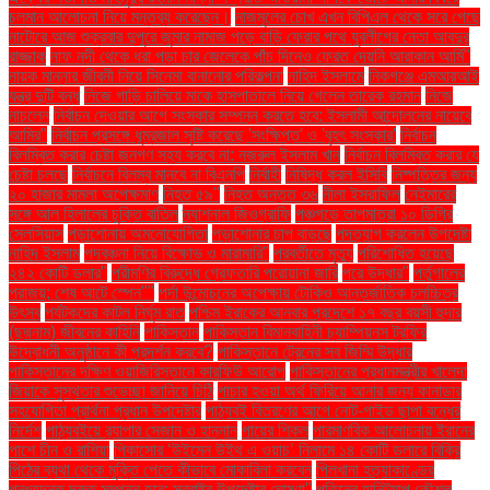
চলমান আলোচনা নিয়ে মন্তব্য করেছেন।
নাজমুলের চোখ এখন বিপিএল থেকে সরে গেছে
নাটোরে আজ শুক্রবার দুপুরে জুমার নামাজ পড়ে বাড়ি ফেরার পথে যুবলীগের নেতা আবদুর
রাজ্জাক
নাফ নদী থেকে ধরা পড়া চার জেলেকে পাঁচ দিনেও ফেরত দেয়নি আরাকান আর্মি"
নায়ক মান্নার জীবনী নিয়ে সিনেমা বানানোর পরিকল্পনা
নাহিদ ইসলামে
নিকগঞ্জে এমআরআই
যন্ত্র দুটি বন্ধ
নিজে গাড়ি চালিয়ে মাকে হাসপাতালে নিয়ে গেলেন তারেক রহমান
নিজে
নাচলেন
নির্বাচন দেওয়ার আগে সংস্কার সম্পন্ন করতে হবে: ইসলামী আন্দোলনের নায়েবে
আমির"
নির্বাচন প্রসঙ্গে ধূম্রজাল সৃষ্টি করেছে 'সংক্ষিপ্ত' ও 'বৃহৎ সংস্কার'
নির্বাচন
বিলম্বিত করার চেষ্টা জনগণ সহ্য করবে না: নজরুল ইসলাম খান
নির্বাচন বিলম্বিত করার যে
চেষ্টা চলছে
নির্বাচনে বিলম্ব মানবে না বিএনপি
নির্বাহী
নিষিদ্ধ করল ইসিবি
নিষ্পত্তির জন্য
২০ হাজার মামলা অপেক্ষমাণ
নিহত ৫৯"
নিহত অন্তত ৩৬
নীলা ইসরাফিল
নেইমারের
সঙ্গে আল হিলালের চুক্তি বাতিল
ন্যাশনাল জিওগ্রাফি
পঞ্চগড়ে তাপমাত্রা ১০ ডিগ্রি
সেলসিয়াস
পড়াশোনায় অমনোযোগিতা
পড়াশোনার চাপ বাড়ছে
পদত্যাগ করলেন উপদেষ্টা
নাহিদ ইসলাম
পদবঞ্চনা নিয়ে বিক্ষোভ ও মারামারি"
পরবর্তীতে মৃত্যু
পরিশোধিত হয়েছে
২৪২ কোটি ডলার"
পরীমণির বিরুদ্ধে গ্রেফতারি পরোয়ানা জারি
পরে উদ্ধার"
পর্তুগালের
পরাজয়; শেষ আটে স্পেন""
পর্দা উন্মোচনের অপেক্ষায় টোকিও আন্তর্জাতিক চলচ্চিত্র
উৎসব
পর্যটকদের কাটল নির্ঘুম রাত
পশ্চিম ইরাকের আনবার প্রদেশে ১৭ বছর বয়সী হুদার
(ছদ্মনাম) জীবনের কাহিনি
পাকিস্তান
পাকিস্তান বিমানবাহিনী চ্যাম্পিয়নস ট্রফির
উদ্বোধনী অনুষ্ঠানে কী প্রদর্শন করবে?
পাকিস্তানে ট্রেনের সব জিম্মি উদ্ধার
পাকিস্তানের দক্ষিণ ওয়াজিরিস্তানে কারফিউ আরোপ
পাকিস্তানের প্রধানমন্ত্রীর খালেদা
জিয়াকে সুস্থতার শুভেচ্ছা জানিয়ে চিঠি
পাচার হওয়া অর্থ ফিরিয়ে আনার জন্য কানাডার
সহযোগিতা প্রার্থনা প্রধান উপদেষ্টার
পাঠ্যবই বিতরণের আগে নোট-গাইড ছাপা বন্ধের
নির্দেশ
পাঠ্যবইয়ে র‍্যাপার সেজান ও হান্নান
পায়ের শিকল
পারমাণবিক আলোচনায় ইরানের
পাশে চীন ও রাশিয়া
পিকাসোর ‘উইমেন উইথ এ ওয়াচ’ নিলামে ১৪ কোটি ডলারে বিক্রি
পিঠের ব্যথা থেকে মুক্তি পেতে কীভাবে মোকাবিলা করবেন
পিলখানা হত্যাকাণ্ডের
পুনঃতদন্ত দ্রুত সম্পন্ন হবে: স্বরাষ্ট্র উপদেষ্টার ঘোষণা"
পুতিনের হানিট্র্যাপ কৌশল