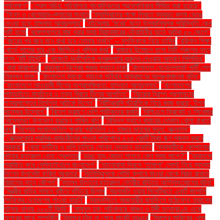
পর্যবেক্ষণ"
"প্রেস সচিব: সচিবালয়ে সাংবাদিকদের প্রবেশাধিকার সীমিত করা হয়েছে"
"ফিফা ও খেলোয়াড়-ক্লাবের সংঘাত
"ফ্যাসিবাদের পক্ষে লিখতে ব্যবহৃত কলম ভেঙে
দেওয়া হবে: হাসনাত আবদুল্লাহ"
"বইমেলায় ‘মবের’ মতো উসকানিমূলক পরিস্থিতি কেন
সৃষ্টি হলো
"বঙ্গোপসাগরে মাছ ধরার সময় মিয়ানমারের নৌবাহিনীর হাতে আটক ৫৬ জেলে"
"বছরের পর বছর মনে রাখা হবে তোমার অর্জন" – মুশফিককে নিয়ে তামিম
"বরিশাল শিক্ষা
বোর্ডে পাসের হার এবং জিপিএ-৫ বৃদ্ধির খবর"
"বাজারে উন্মোচন হলো সিটি গ্রুপের নতুন
পণ্য ‘টুটি টুইস্ট’"
"বাজেটে অর্থনৈতিক পুনরুদ্ধারে গুরুত্ব দেওয়ার আহ্বান সিপিডির"
"বাবা কারাগারে
"বায়ুদূষণে বিশ্বের পঞ্চম স্থানে ঢাকা
"বাংলাদেশ ডেভেলপমেন্ট পার্টি পেল
নিবন্ধন সনদ"
"বাংলাদেশ ব্যাংক: ব্যাংকে সাইবার আক্রমণের আশঙ্কাজনক বৃদ্ধি"
"বাংলাদেশে আওয়ামী লীগের অপ্রাসঙ্গিকতা: হাসনাত আবদুল্লাহ"
"বাংলাদেশের
পাঠ্যবইতে মানচিত্র ও তথ্য বিষয়ে চীনের আপত্তি"
"বিচারক ট্রাম্প প্রশাসনের
গণবরখাস্তের নির্দেশনা আটকে দিলেন"
"বিটিআরসি স্টারলিংক নিয়ে কাজ করছে: ইলন
মাস্কের উদ্যোগ"
"বিদেশ ভ্রমণে দেশি পর্যটকদের কমতি
"বিপিএলে ক্রিকেট ও সিনেমার
'বিস্ফোরণ' উপভোগ করছেন শাকিব খান"
"বিভিন্ন স্থানে খাবারের দোকান খোলা রাখতে
বাধা
"বিশ্বের সংঘাতজনিত ক্ষুধায় প্রতিদিন ২১ হাজার মানুষের মৃত্যু: অক্সফাম"
"বেক্সিমকোর শ্রমিক-কর্মচারীদের পাওনা পরিশোধে ৫২৫ কোটি টাকা ঋণ প্রদান করবে
সরকার"
"বোমা ফাটিয়ে ও গুলি চালিয়ে সোনার দোকানে ডাকাতি
"ব্যবসায়ীকে কোপানোর
ঘটনায় ছাত্রদল নেতা গ্রেপ্তার
"ভাঙা হাড় জোড়া লাগতে কেন সময় লাগে?"
"ভারতকে
পরাজিত করে সেমিফাইনালে বাংলাদেশ"
"ভালোবাসা দিবসে ‘তামাশা’ পোস্ট নিয়ে ব্যাখ্যা
দিলেন উপদেষ্টা ফরিদা আখতার"
"ভিনিসিয়ুসকে সৌদি ক্লাবে যাওয়া থেকে বিরত রাখতে
রিয়ালের নতুন কৌশল"
"মতলব উত্তরে ছাত্রদল নেত্রীর বাড়িতে অগ্নিসংযোগের ঘটনা"
"মন্ত্রীর বাড়ির সামনে বৃষ্টিতে দাঁড়িয়ে ছিলাম
"ময়নামতি ওয়ার সিমেট্রিতে একটি জাপানি
সৈনিকের দেহাবশেষ পাওয়া যায়নি"
"ময়মনসিংহে আজহারীর মাহফিলে মুঠোফোন হারানোর
ঘটনায় থানায় ২০০টি জিডি"
"মামুনুল হক: সচিবালয়ে আগুন ও টঙ্গী হত্যাকাণ্ড একে
অপরের সাথে সম্পর্কিত
"মিরপুরে চাঁদা না পেয়ে মার্কেট ভাঙচুর
"মিরপুরে সাকিবের খেলা