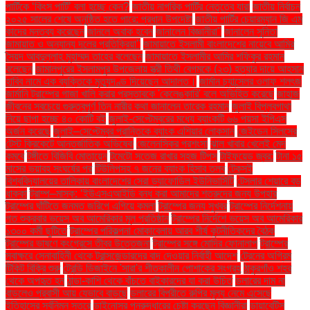
পার্টিকে ‘কিংস পার্টি’ বলা হচ্ছে কেন?
জাতীয় নাগরিক পার্টির নেতৃত্বে যারা
জাতীয় নির্বাচন
২০২৫ সালের শেষে অনুষ্ঠিত হতে পারে: প্রধান উপদেষ্টা
জাতীয় পার্টির চেয়ারম্যান জি এম
কাদের মন্তব্য করেছেন
জানলে অবাক হবেন
জানালেন বিজ্ঞানীরা"
জানালেন সুনিতা
জামায়াত ও অন্যান্য দলের প্রতিক্রিয়া''
জামায়াতে ইসলামী বাংলাদেশের নায়েবে আমির
সৈয়দ আবদুল্লাহ মুহাম্মদ তাহের বলেছেন
জামায়াতে ইসলামীর আমির শফিকুর রহমান
বলেছেন
জামালপুরের ইসলামপুর উপজেলায় স্ত্রী তিথী বেগমকে (২৩) হত্যার দায়ে আহসান
হাবিব নামে এক ব্যক্তিকে মৃত্যুদণ্ড দিয়েছেন আদালত।
জার্মান চ্যান্সেলর ওলাফ শলৎজ
জার্মানি ট্রাম্পের গাজা খালি করার প্রস্তাবকে 'কেলেঙ্কারি' বলে অভিহিত করেছে
জাহাজ
জীবনের সবচেয়ে গুরুত্বপূর্ণ তিন নারীর কথা জানালেন তারেক রহমান
জুলাই বিপ্লবগাথা
নিয়ে ছাপা হচ্ছে ৪০ কোটি বই
জুলাই-সেপ্টেম্বরের মধ্যে ব্যাংকটি ৬৬ পয়সা ইপিএস
অর্জন করেছে
জুলাই–সেপ্টেম্বর প্রান্তিকে ব্যাংক এশিয়ার লোকসান
জেইডেন সিলসের
টেস্ট ক্রিকেটে আন্তর্জাতিক অভিষেক
জেলেনস্কির প্রশংসা
ঝাল খাবার খেলেই মেদ
কমবে
টঙ্গীতে বিজিবি মোতায়েন
টমেটো সতেজ রাখার সহজ টিপস
টাইফয়েড জ্বর:
টানা ১৫
মাসের ভয়াবহ সংঘর্ষের পর
টিউলিপসহ ৭ জনের ব্যাংক হিসাব তলব
টেকসই
বিশ্ববিদ্যালয়ের তালিকায় বাংলাদেশের সেরা ড্যাফোডিল ইউনিভার্সিটি
টেসলার শেয়ারে বড়
ধাক্কা
ট্রাম্প–মাস্ক: ‘ইউএসএআইডি বন্ধ করা আমাদের শত্রুদের জন্য উপহার
ট্রাম্পের ঘাঁটিতে জনমত জরিপে এগিয়ে কমলা
ট্রাম্পের জন্য সুখবর
ট্রাম্পের নির্দেশনায়
গত শুক্রবার ভয়েস অব আমেরিকার মূল প্রতিষ্ঠান
ট্রাম্পের নির্দেশে ভয়েস অব আমেরিকার
১৩০০ কর্মী ছুটিতে
ট্রাম্পের পরিকল্পনা মোকাবেলায় আরব শীর্ষ কূটনীতিকদের বৈঠক
ট্রাম্পের ভাষণে কংগ্রেসে তীব্র উত্তেজনা
ট্রাম্পের সঙ্গে মোদির ফোনালাপ
ট্রাম্পের
স্বাক্ষরে সেনাবাহিনী থেকে ট্রান্সজেন্ডারদের বাদ দেওয়ার নির্বাহী আদেশ
ট্রেনের অগ্রিম
টিকিট বিক্রি শুরু
ট্রেন্ডি ডিজাইনে 'সারা'র শীতকালীন পোশাকের সংগ্রহ
ঠাকুরগাঁও শহর
থেকে অপহৃত হন
ঠান্ডা-কাশি থেকে বাঁচতে বাইকারদের যা করা উচিত
ডলারের দাম না
বাড়লেও প্রবাসী আয় যেভাবে বাড়ছে
ডলারের বিপরীতে রুপির মূল্য নেমে এসেছে
ইতিহাসের সর্বনিম্ন স্তরে
ডাইনোসর পুনরুদ্ধারের চেষ্টা করছেন বিজ্ঞানীরা
ডায়াবেটিস