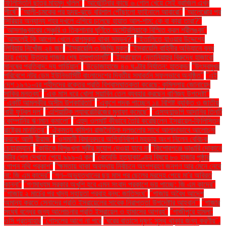
ফিলিস্তিনি ছাত্র মাহমুদ খলিল"
"আর্জেন্টিনার কাছে ৬ গোল খেয়ে সেই ব্রাজিল এখন
শীর্ষে"
"আলী-চমকের পর হৃদয়-ঝড়ে বরিশাল পৌঁছালো ফাইনালে আবারো"
"আলেপ্পোর পর
সিরিয়ার অন্যান্য শহর দখলে এগিয়ে চলেছে হায়াত আল-শাম: কে বা কারা তারা?"
"আসলাঙ্কারের সেঞ্চুরি ও তিকশানার ঘূর্ণিতে অস্ট্রেলিয়াকে বিস্মিত করল শ্রীলঙ্কা"
"আসলেই কি আপেল খেলে রোগমুক্ত থাকা সম্ভব?"
"ইতালিতে যাওয়ার উদ্দেশ্যে
লিবিয়ায় নিখোঁজ ২৪ জন
"ইসরায়েলি ৩ জিম্মি মুক্ত
"ইসরায়েলি বাহিনীর অভিযানে বন্ধ
হয়ে গেছে উত্তর গাজার শেষ হাসপাতালটি"
"ইসরায়েলে নেতানিয়াহুর বিরুদ্ধে হাজারো
মানুষের প্রতিবাদ: দ্য গার্ডিয়ান"
"উড়োজাহাজে ৪০ ঘণ্টার নির্যাতন: হাতকড়া
"উৎসবমুখর
পরিবেশে নটর ডেম ইউনিভার্সিটি বাংলাদেশের দ্বিতীয় সমাবর্তন সফলভাবে অনুষ্ঠিত"
"এই
দেশ ১৯৭১-এর শহীদদের রক্তের প্রতি বিশ্বাসঘাতকতা করেছে: কুমিল্লায় জোনায়েদ
সাকির মন্তব্য"
"এক মাস ধরে খোলা সয়াবিন তেল ব্যবহার করছেন বাণিজ্য উপদেষ্টা"
"একটি আমলকীর অসীম উপকারিতা!"
"একুশে পদক পাচ্ছেন ১৪ বিশিষ্ট ব্যক্তি ও জাতীয়
নারী ফুটবল দল"
"এশিয়াটিক ল্যাবরেটরিজের মুনাফা কমেছে"
"এসঅ্যান্ডপি আদানির তিনটি
কোম্পানির ঋণমান কমালো"
"এহুদ ওলমার্ট কীভাবে তৈরি করেছিলেন ইসরায়েল-ফিলিস্তিন
রাষ্ট্রের মানচিত্র"
"ঐকমত্য কমিশন রাজনৈতিক দলগুলোর সাথে আলাদাভাবে আলোচনা
করবে: আলী রীয়াজ"
"ওসমানী বিমানবন্দরে অগ্নিনির্বাপণ মহড়ায় অংশ নিলেন বেবিচক
চেয়ারম্যান"
"কাউকে বিশৃঙ্খলা সৃষ্টির সুযোগ দেওয়া যাবে না
"কিশোরগঞ্জে ভাঙারি দোকানে
মর্টার শেল দেখতে পেয়ে ৯৯৯-এ কল
"কেনেডি হত্যাকাণ্ডের বিষয়ে ৮০ হাজার পৃষ্ঠার
গোপন নথি প্রকাশ"
"ক্ষমতায় থাকা অবস্থায় নির্বাচনে অংশগ্রহণ জনগণ আর মেনে নেবে
না: জি এম কাদের"
"গণ–অভ্যুত্থানের ছয় মাস পর ছেলের মরদেহ পেয়ে মা'র অবিরত
কান্না"
"গণমাধ্যম সরকার অখুশি হবে এমন সংবাদ প্রকাশে ভয় পাচ্ছে: জি এম কাদের"
"গাজায় ২ মার্চের পর খাদ্য সহায়তা প্রবাহ বন্ধ: জাতিসংঘ"
"গাজায় অবৈধ আদেশ
অমান্য করতে সেনাদের প্রতি ইসরায়েলের সাবেক নিরাপত্তা উপদেষ্টার আহ্বান"'
"গাজার
সংঘর্ষ বন্ধের জন্য আলোচনার প্রতি ইসরায়েল ও হামাসের আগ্রহ"
"গাজীপুরে হামলা:
ওসি প্রত্যাহার
"গোসলের আগে না পরে
"ঘরের বাতাসে দূষণ: সুস্থ থাকার জন্য করণীয়".