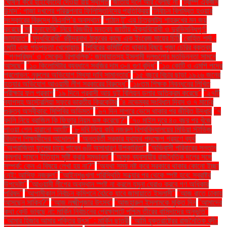
ঘোষণা করে হাইকোর্টের দেওয়া রায় স্থগিত
‘জাতীয় দলে আর খেলছি না’
‘ট্রাম্প একজন
উন্মাদ’: গাজা দখলের পরিকল্পনায় ফিলিস্তিনিদের প্রতিক্রিয়া
‘নির্বাচন বিলম্বিত হওয়ার
সংস্কারের বিরুদ্ধে বিএনপি’র অবস্থান’
‘পাঠান টু’ এর চিত্রনাট্য শাহরুখের মন জয়
করেছে
‘মা
‘মুনাফেকি’ নিয়ে রিজভীর মন্তব্য জাতীয় ঐক্যবিরোধী ও দুরভিসন্ধিপূর্ণ:
জামায়াত"
‘যুদ্ধবিরোধী’ রবীন্দ্রনাথ ঠাকুরের কাছে এক ইংরেজ মায়ের চিঠি
‘রোহিত শর্মা -
মোটা এবং গড়পড়তা খেলোয়াড়’
‘শিবিরের কমিটি’তে থাকার বিষয়ে পূজা চেরির বক্তব্য
"‘গণপরিষদ’ ও ‘সেকেন্ড রিপাবলিক’: জামায়াতসহ ইসলামী দলগুলোর মতভিন্নতা সামনে
আসছে"
"১০ কিলোমিটার ব্যবধানে সবজির দাম ৩-৪ গুণ বৃদ্ধি"
"১০ কোটি ও এমপি পদের
প্রলোভন: নুরুলের অভিযোগ মিথ্যা দাবি সামান্তার"
"১৫ বছরে বিচার ছাড়া ১৯২৬ জনের
হত্যার অভিযোগ আওয়ামী লীগ সরকারের বিরুদ্ধে"
"১৮তম শিক্ষক নিবন্ধনের লিখিত
পরীক্ষার ফল প্রকাশ
"১৯ দিনে প্রবাসী আয় দুই বিলিয়ন ডলার অতিক্রম করেছে"
"২৭টি
ব্যাগসহ অস্ট্রেলিয়া সফরে ভারতীয় ক্রিকেটার
"৪ নভেম্বর সংবিধান দিবস ও ৭ মার্চের
গুরুত্ব অস্বীকার: সিপিবির অভিমত"
"৬৭ দিন সাগরে ভেসে থাকার পর জীবিত উদ্ধার
"৭
বদলি নিয়ে ব্রাজিল কি ফিফার নিয়ম ভঙ্গ করেছে?"
"৭০ মাইল দূরে ৪০ বছর পর খুঁজে
পাওয়া গেল হারানো আংটি"
"৮ দবি নিয়ে কবি নজরুল বিশ্ববিদ্যালয়ের মিডিয়া স্টাডিজ
বিভাগে শিক্ষার্থীদের আন্দোলন"
"অন্তর্বর্তী সরকার যথাযথ পদক্ষেপ গ্রহণে ব্যর্থ
"অপরাজিতা ফুলের চায়ে পাবেন ৬টি অসাধারণ উপকারিতা"
"অভিবাসী পরিবারের সন্তান
কমলার সামনে ইতিহাস সৃষ্টি করার সম্ভাবনা"
"অমুক ব্যবসায়ীর রাজনৈতিক দলের সঙ্গে
সম্পর্ক: কেন এ বিষয়ে লেখা হয় না?"
"অযথা সময় নষ্ট করে সরকারে থাকার কোনো ইচ্ছা
নেই: আসিফ নজরুল"
"আইনশৃঙ্খলা পরিস্থিতি সন্ধ্যার পর থেকে স্পষ্ট হবে: স্বরাষ্ট্র
উপদেষ্টা"
"আওয়ামী লীগের অবস্থান স্পষ্ট না করলে যমুনা ঘেরাও করবে গণ অধিকার
পরিষদ"
"আগামীকাল নির্বাচন কমিশনে বৈঠকে যাবে জামায়াতে ইসলামী"
"আজ রাতে ঢাকায়
আসছেন সাকিব?"
"আজ লক্ষ্মীপূজার উৎসব"
"আজহারুল ইসলামকে মুক্তি দিন
"আমাদের
কথা কেউ ভাবছে না: মার্কিন নির্বাচনের প্রেক্ষাপটে পশ্চিম তীরের বাসিন্দাদের অনুভূতি"
"আমার হিজাব আমার শক্তির উৎস" : মার্কিন ছাত্রী
"আমি যুক্তরাষ্ট্রের রাজনৈতিক বন্দী: