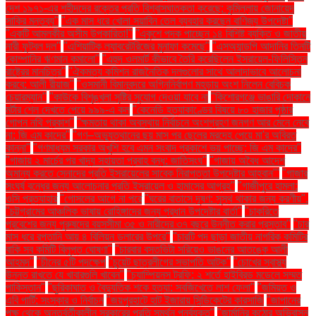
দেশ ১৯৭১-এর শহীদদের রক্তের প্রতি বিশ্বাসঘাতকতা করেছে: কুমিল্লায় জোনায়েদ
সাকির মন্তব্য"
"এক মাস ধরে খোলা সয়াবিন তেল ব্যবহার করছেন বাণিজ্য উপদেষ্টা"
"একটি আমলকীর অসীম উপকারিতা!"
"একুশে পদক পাচ্ছেন ১৪ বিশিষ্ট ব্যক্তি ও জাতীয়
নারী ফুটবল দল"
"এশিয়াটিক ল্যাবরেটরিজের মুনাফা কমেছে"
"এসঅ্যান্ডপি আদানির তিনটি
কোম্পানির ঋণমান কমালো"
"এহুদ ওলমার্ট কীভাবে তৈরি করেছিলেন ইসরায়েল-ফিলিস্তিন
রাষ্ট্রের মানচিত্র"
"ঐকমত্য কমিশন রাজনৈতিক দলগুলোর সাথে আলাদাভাবে আলোচনা
করবে: আলী রীয়াজ"
"ওসমানী বিমানবন্দরে অগ্নিনির্বাপণ মহড়ায় অংশ নিলেন বেবিচক
চেয়ারম্যান"
"কাউকে বিশৃঙ্খলা সৃষ্টির সুযোগ দেওয়া যাবে না
"কিশোরগঞ্জে ভাঙারি দোকানে
মর্টার শেল দেখতে পেয়ে ৯৯৯-এ কল
"কেনেডি হত্যাকাণ্ডের বিষয়ে ৮০ হাজার পৃষ্ঠার
গোপন নথি প্রকাশ"
"ক্ষমতায় থাকা অবস্থায় নির্বাচনে অংশগ্রহণ জনগণ আর মেনে নেবে
না: জি এম কাদের"
"গণ–অভ্যুত্থানের ছয় মাস পর ছেলের মরদেহ পেয়ে মা'র অবিরত
কান্না"
"গণমাধ্যম সরকার অখুশি হবে এমন সংবাদ প্রকাশে ভয় পাচ্ছে: জি এম কাদের"
"গাজায় ২ মার্চের পর খাদ্য সহায়তা প্রবাহ বন্ধ: জাতিসংঘ"
"গাজায় অবৈধ আদেশ
অমান্য করতে সেনাদের প্রতি ইসরায়েলের সাবেক নিরাপত্তা উপদেষ্টার আহ্বান"'
"গাজার
সংঘর্ষ বন্ধের জন্য আলোচনার প্রতি ইসরায়েল ও হামাসের আগ্রহ"
"গাজীপুরে হামলা:
ওসি প্রত্যাহার
"গোসলের আগে না পরে
"ঘরের বাতাসে দূষণ: সুস্থ থাকার জন্য করণীয়".
"চট্টগ্রামের আঞ্চলিক ভাষায় রোহিঙ্গাদের জন্য প্রধান উপদেষ্টার বার্তা"
"চাকরিতে
প্রবেশের জন্য পুরুষদের বয়সসীমা ৩৫ ও নারীদের ৩৭ বছরে উন্নীত করার প্রস্তাব"
"চার
মাস ধরে রপ্তানি আয় ৪ বিলিয়ন ডলারের উপরে"
"চারটি পদ ছাড়া জাতীয় নাগরিক কমিটির
বাকি সব কমিটি বিলুপ্ত ঘোষণা"
"চারবার বসতভিটা সরিয়েও ভাঙনের আতঙ্কে আলী
আহমদ"
"চীনের ৫টি পদক্ষেপ
"চুয়েট ছাত্রলীগের সভাপতি আটক"
"চোখের স্বাস্থ্য
উন্নত রাখতে যে খাবারগুলি খাবেন"
"চ্যাম্পিয়নস ট্রফি: ২ শর্তে হাইব্রিড মডেলে সম্মত
পাকিস্তান"
"ছুরিকাঘাত ও বৈদ্যুতিক শকে হত্যা: সবজিখেতে লাশ ফেলা"
"জমিয়ত ও
এবি পার্টি: সংস্কার ও নির্বাচন
"জয়পুরহাটে হাট ইজারায় সিন্ডিকেটের কারসাজি
"জাপানের
পক্ষ থেকে অন্তর্বর্তীকালীন সরকারের প্রতি সমর্থন পুনর্ব্যক্ত"
"জার্মানির কঠোর অভিবাসন