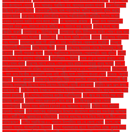
হীন বাংলাদেশ বেতার”
তবে আমরাও পরাজিত হব: মাহমুদুর রহমান মান্না"
তরুণ ট্রাম্পের
চরিত্রে দুর্দান্ত স্ট্যান
তরুণ-তরুণীদের অঙ্গ-প্রত্যঙ্গের ক্ষতির প্রবণতা বৃদ্ধি করছে
অ্যালকোহল
তরুণদের নতুন রাজনৈতিক দলের প্রতিষ্ঠাকালীন কমিটির সদস্য সংখ্যা
এখনও চূড়ান্ত হয়নি। তবে জানা গেছে
তা অব্যাহত রয়েছে।
তাজা ফল আমদানিতে
সম্পূরক শুল্ক ৩০ শতাংশ থেকে কমিয়ে ২৫ শতাংশ করা হয়েছে
তাঁদের জন্য আগে
স্ক্রিনিং জরুরি
তাপমাত্রা ৯ ডিগ্রির ঘরে
তাপমাত্রা বৃদ্ধি উদ্ভিদের কার্বন শোষণ বন্ধ করে
দিতে পারে - নতুন গবেষণা
তামিল নাড়ু
তার জন্য আমি দুঃখিত'
তারকা
তারুণ্যের শক্তিতে
‘সব সম্ভব’
তাহসানের কারণেই রোজা ও তার প্রেমিকের ব্রেকআপ হয়েছিল
তিব্বতে
শক্তিশালী ভূমিকম্প
তীব্র হচ্ছে শীত
তুরস্ক
তুরস্কের সরকার থেকে ইস্তানবুলে ফ্রি
ইফতার
তুলসী গ্যাবার্ড বলেন
তৃতীয় প্রান্তিকে ইউসিবির শেয়ারপ্রতি আয় বৃদ্ধি"
তৃতীয়
বিয়ে নিয়ে মুখ খুললেন শাকিব খান
তেঁতুলিয়ায় ৮ ডিগ্রি
ত্বক ও চুল ভালো রাখতে খেতে
হবে যেসব খাবার
ত্রিশের আগে ভেঙে গেল এ আর রহমান ও সায়রা বানুর সংসার
ৎস্য ও
প্রাণিসম্পদ উপদেষ্টা ফরিদা আখতার সম্প্রতি ফেসবুকে যে পোস্টটি দিয়েছেন
থাইল্যান্ডে
৬ মাস ধরে নিখোঁজ বাংলাদেশি যুবক থাই নারীর সঙ্গে হোটেলে পাওয়া গেল!
থাকছে ‘জুলাই
চত্বর’
দশরথ রঙ্গশালা
দিনাজপুরে বিএনপির মিছিলে ককটেল হামলার ঘটনায় আওয়ামী লীগ
দিল্লির মুখ্যমন্ত্রী হিসেবে শপথ নিলেন বিজেপি নেত্রী রেখা গুপ্ত
দীর্ঘদিন অল্প অল্প জ্বর -
অবহেলা নয়
দুই দিন ধরে ইসরায়েল যেভাবে ফিলিস্তিনের গাজার নিরীহ মানুষের ওপর বর্বর
হামলা চালাচ্ছে
দুই দেশের নেতাদের কঠোর প্রতিক্রিয়া"
দুই বছর পর আবার শুরু হলো
জাহাজ রপ্তানি
দুটোই সমান গুরুত্বপূর্ণ মনে করে"
দুধ বিক্রেতা থেকে সেনার
লেফটেন্যান্ট!
দুর্নীতি দমন কমিশন (দুদক) এর আবেদন অনুযায়ী
দুর্নীতি দমন কমিশন
(দুদক) গতকাল
দুর্বল ব্যাংকের গ্রাহকদের উদ্দেশে বাংলাদেশ ব্যাংকের গভর্নরের আশ্বাস
দেড় কোটি টাকা আত্মসাতের অভিযোগ"
দেশকে ধ্বংসের পথে নিয়ে গিয়ে আ.লীগ নেতারা
পালিয়েছেন"
দেশীয় সয়াবিনের ৮০ শতাংশ উৎপাদিত হয় যে জেলা থেকে
দেশে দেশে
রমজান পালনে সাংস্কৃতিক ভিন্নতা
দেশে প্রথমবারের মতো উদযাপিত হচ্ছে কৃষক দিবস