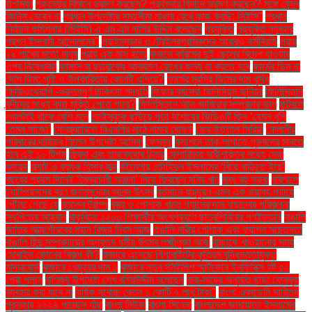
রাশমিকা
প্রথমবার বিমানে ভ্রমণ করছেন? প্রথমবার বিমানে ভ্রমণ করছেন? সঙ্গে যেসব
জিনিস নেবেন না
প্রধান উপদেষ্টার সময়সীমা মাথায় রেখে কাজ করছি: সিইসি"
প্রধান
নির্বাচন কমিশনার (সিইসি) এ এম এম নাসির উদ্দিন বলেছেন
প্রযুক্তি
প্রযুক্তি ব্যবহার
প্রশ্ন ইসলামী আন্দোলনের"
প্রাইমমুভার ও ট্রেইলরশ্রমিকদের আবারও কর্মবিরতি
প্রায়
১৯ লাখের মতো মানুষ
প্রায় এক মাস হলো
ফজলে করিমের দুই ছেলের বিদেশ যাওয়ার
ওপর নিষেধাজ্ঞা
ফাঙ্গাস বা ছত্রাকের আক্রমণ রোধের জন্য যা করতে হবে
ফার্মের ডিম না
দেশি ডিম: পুষ্টি ও উপকারিতায় কোনটি এগিয়ে?
ফার্মের মুরগির ডিমের দাম বৃদ্ধি
ফিজিওথেরাপি -গুরুত্বপূর্ণ চিকিৎসা পদ্ধতি
ফিফার বর্ষসেরা ভিনিসিয়ুস জুনিয়র
ফিলিস্তিনি
বন্দীদের মধ্যে কারা মুক্তি পেতে পারে?
ফিলিস্তিনে আল জাজিরার সম্প্রচার বন্ধ
ফুটবলে
গোলটাই থাকে বেশি মনে
ফেইসবুকে ছড়িয়ে পড়া যশোরের ভিডিওটি ছিল ‘যেমন খুশি
তেমন সাজো’
ফেব্রুয়ারিতে বিএনপির মাঠে নামার ঘোষণা
ফের উত্তাল সিরিয়া
ফেলানীর
পরিবারের দায়িত্ব নিলেন উপদেষ্টা আসিফ
ফেসবুক
ফ্যাশনে তাক লাগাতে পুরুষদের মানতে
হবে এই ১০ টিপস
ফ্রিদা এবং তার ব্যথার চিত্র
ফ্লোরিডায় নারীশক্তির মধ্যে সেরা
জায়েদ
ফ্ল্যাট ও ব্যাংক হিসাব জব্দ
বইমেলায় তৌহিদুল ইসলামের ‘বিয়ে বাড়িতে ইয়ে’
বছরের প্রথম দিনেই ‘স্বৈরাচারী অঞ্জনা’ নিয়ে ফিরছেন মনির খান
বন্ধ বহু সড়ক
বরিশালে
চ্যাম্পিয়নদের বরণ জনসমুদ্রের আনন্দ উৎসব
বর্তমানে বায়ুদূষণ এমন এক ভয়াবহ পর্যায়ে
পৌঁছে গেছে যে
বললেন ট্রাম্প
বস্ত্র ও পোশাক খাতে গ্যাসের দাম বাড়ানোর পরিকল্পনা
স্থগিতের আহ্বান
বাকৃবিতে ১২০০ শিক্ষার্থীর অংশগ্রহণে ছাত্রশিবিরের গণইফতার
বাঙালি
জাতির আত্মগৌরবের মহান বিজয় দিবস আজ
বাঙালি নারীর পোশাক এবং ফ্যাশন সচেতনতা
বাঙালি হিন্দু সম্প্রদায়ের অন্যতম ধর্মীয় উৎসব লক্ষ্মীপূজা আজ
বাচ্চাকে খাওয়ানোর সময়
মোবাইল ফোনের বিকল্প কী?
বাজারে এসেছে গিগাবাইটের কৃত্রিম বুদ্ধিমত্তাযুক্ত
মাদারবোর্ড
বাজারে খেজুরের দাম ১
বাজারে নতুন স্টাইলিশ স্মার্টফোন ইনফিনিক্স হট ৫০
প্রো প্লাস
বাণিজ্য উপদেষ্টা শেখ বশিরউদ্দীন বলেছেন
বাবা-মায়ের অনুমতি ছাড়া ফেসবুক
ব্যবহার করা যাবে না
বার্ষিক সর্বোচ্চ বেতন ১ কোটি ৭ লাখ টাকা"
বাংলা একাডেমি সাহিত্য
পুরস্কার ২০২৪ পাচ্ছেন যাঁরা
বাংলা নিউজ
বাংলা সিনেমা
বাংলাদেশ জামায়াতে ইসলামের