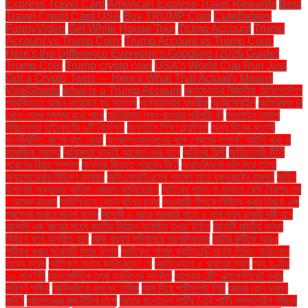
Express Travel Card
American Express Travel Rewards
Best
Travel Credit Card USA
Buy TRUMP Coin
CuteBabies
FunnyVideo
Get White House Tour
Trump Account
Trump
Account vs Trump Coin:
Trump Account vs Trump Coin:
Here's the Difference Everyone's Googling (2026 Guide)
Trump Coin
Trump crypto coin
USA's World Cup Run Just
Got a Crypto Twist — Here's What That Actually Means
ViralShorts
what is a Trump Account
অক্সফোর্ডের বিজ্ঞানীরা টেলিপোর্টেশন
প্রযুক্তিতে অর্জন করেছেন বড় সাফল্য
অগ্রযাত্রার যাত্রীরা
অটোমোবাইল
অতিরিক্ত চা
খেলে যেসব সমস্যা হতে পারে
অতিরিক্ত লবণ খাওয়ার পরিণতি কী
অনলাইন ব্যবসা
পরিচালনায় হাইকোর্টের ৯টি নির্দেশনা
অনলাইন শিক্ষা প্ল্যাটফর্ম
অন্য দিনের মতোই
অপরিকল্পিত ঋণের বৃহৎ বোঝা
অপ্রাপ্তবয়স্কদের সঙ্গে প্রেমের সম্পর্ক: আইনি বাধা ও
সামাজিক সমস্যা
অভিজ্ঞতা ছাড়াই আবেদন করা যাবে
অভিনয় শিল্পী
অভিনেত্রী কীর্তি
সুরেশের বিবাহ সম্পন্ন
অস্কার জিততে পারবেন কি?
অ্যাডমিনকে গুলি করে হত্যা
অ্যালোভেরার বিভিন্ন ব্যবহার
আইএসআইএসের পতাকা হাতে যুক্তরাষ্ট্রে হামলা!
আইন
উপদেষ্টা অধ্যাপক আসিফ নজরুল জানিয়েছেন
আইনের শাসন না থাকলে কেউ নিরাপদ নয়
- তারেক রহমান
আইপিএলে বেতন বৃদ্ধির চমক
আওয়ামী লীগকে নিষিদ্ধ করার বিষয়ে এক
প্রশ্নের জবাবে মান্না বলেন
আগামী ২ বছরে সরকারি খাতে ৫ লাখ নতুন চাকরি সৃষ্টি হবে
আগামী এক বছরের মধ্যে জাতীয় নির্বাচন অনুষ্ঠিত হওয়া উচিত
আগামী জাতীয় সংসদ
নির্বাচন কবে অনুষ্ঠিত হবে
আজ বুধবার সচিবালয়ে সাংবাদিকদের
আটার রুটিকে আরও
পুষ্টিকর করার কয়েকটি সহজ উপায়
আতিকুল সালাম ক্যান্টনমেন্ট থানায় লিখিত অভিযোগ
দায়ের করেন
আতিকুল সালাম জানিয়েছেন যে
আতিথেয়তা ও খাবারের স্বাদ
আধ ঘণ্টায়
২০ লাখ হিট
আন্তর্জাতিক মুদ্রা তহবিলের সতর্কতা
আপনার ঠোঁট এক্সফোলিয়েট করার
পরিপূর্ণ গাইড
আফ্রিদিকে বললেন তামিম
আম দিয়ে পাটিসাপটা পিঠা
আমরা কেন ভ্রমণ
করি?
আমলাতন্ত্র রাজনীতির চাপে
আমার বাংলাদেশ পার্টির (এবি পার্টি) সদস্যসচিব মজিবুর