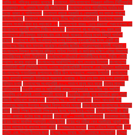
আমির ডা. শফিকুর রহমান বলেছেন
বাংলাদেশ টেলিযোগাযোগ নিয়ন্ত্রণ কমিশন (বিটিআরসি)
চেয়ারম্যান মো. এমদাদ উল বারী জানিয়েছেন
বাংলাদেশ থেকে গার্মেন্টসের অর্ডার চলে
যাচ্ছে ভারত ও পাকিস্তানে
বাংলাদেশ ব্যাংক সরকারি ও বেসরকারি সব ব্যাংক শাখাকে
নির্দেশ দিয়েছে
বাংলাদেশ ভারতের কাছে তীব্র প্রতিবাদ জানিয়েছে
বাংলাদেশ সরকার
তারল্য সংকটে থাকা ছয় ব্যাংককে ২২
বাংলাদেশকে কারও ‘চোখ রাঙানো’ গ্রহণযোগ্য নয়
বাংলাদেশে আগামী জাতীয় নির্বাচন কবে হবে
বাংলাদেশে খুব জনপ্রিয় ৩০ রকম ভর্তা
বাংলাদেশে দুটি বিখ্যাত মানুষের নাম এক হওয়া সত্ত্বেও তাঁদের মধ্যে কিছুটা পার্থক্য
রয়েছে
বাংলাদেশে ধর্মীয় সংখ্যালঘুদের ওপর নির্যাতন যুক্তরাষ্ট্রের জন্য একটি বড়
উদ্বেগের বিষয় বলে মন্তব্য করেছেন দেশটির জাতীয় গোয়েন্দাপ্রধান তুলসী গ্যাবার্ড।
বাংলাদেশে নিযুক্ত জাপানের রাষ্ট্রদূত সাইদা শিনইচি ও জাইকার দক্ষিণ এশিয়া বিভাগের
মহাপরিচালক আইট টেরুইউকি
বাংলাদেশে নেটওয়ার্ক পেশাজীবীদের জন্য ট্রেনিং সেন্টার
স্থাপন করেছে হুয়াওয়ে
বাংলাদেশের আরসিইপিতে যোগ দেওয়ার উদ্যোগ
বাংলাদেশের
কমিউনিস্ট পার্টি (সিপিবি) দলের ৭৭তম প্রতিষ্ঠাবার্ষিকী উপলক্ষে এক বিবৃতিতে জানিয়েছে
বাংলাদেশের গণতান্ত্রিক রূপান্তরে নারীরা ছিল অগ্রভাগে -প্রধান উপদেষ্টা
বাংলাদেশের
পণ্য রপ্তানি সম্প্রতি ইতিবাচক প্রবণতা দেখাচ্ছে। টানা চার মাস ধরে পণ্য রপ্তানি ৪
বিলিয়ন ডলার
বাংলাদেশের সংখ্যাগরিষ্ঠ ৬১.১ শতাংশ মানুষ মনে করেন
বাংলার মানুষের
আতিথেয়তা'
বিএনপি নেতা ও আইনজীবী মাসুদ তালুকদারের সব দলীয় পদ স্থগিত
বিএনপির এক জ্যেষ্ঠ নেতা সম্প্রতি বলেছেন
বিএনপির জ্যেষ্ঠ যুগ্ম মহাসচিব রুহুল কবির
রিজভী অভিযোগ করেছেন যে
বিএনপির পর। দলটি জানিয়েছে
বিগত আওয়ামী লীগ
সরকারের আমলে উন্নয়ন প্রকল্পে বিপুল অর্থের অপচয়
বিজয় দিবসে বাংলাদেশের আরেকটি
বিজয়
বিদায়ী শিক্ষা উপদেষ্টা শিক্ষকদের জন্য সুখবর দিয়ে গেলেন
বিদেশি শিক্ষার্থী ও কর্মী
সংখ্যা কমাতে কঠোর হচ্ছে কানাডা
বিধবা নই” – দেবশ্রী গঙ্গোপাধ্যায়
বিধানসভা নির্বাচন
বিয়ের আগে মানসিক প্রস্তুতি নেয়ার উপায়
বিয়ের পর নারীরা কেন পরকীয়ায় আকৃষ্ট হয়?
বিয়ের ব্যাপারে যা বললেন সাফা কবির
বিশেষজ্ঞদের মন্তব্য
বিশ্ব এইডস দিবস আজ
বিশ্ব
শান্তি এবং স্থিতিশীলতার জন্য
বিশ্বের ৭০ ভাষায় 'আমি তোমাকে ভালোবাসি'
বিশ্বের