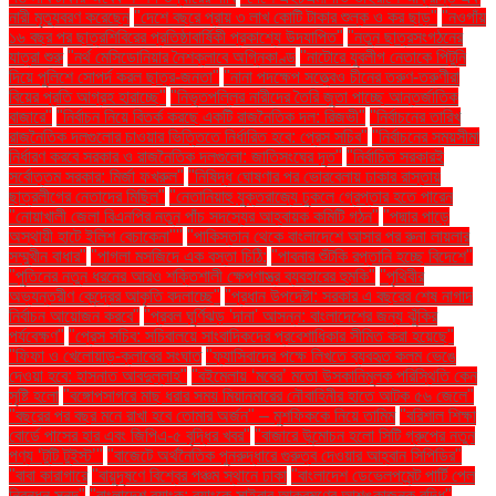
নারী মৃত্যুবরণ করেছেন
"দেশে বছরে প্রায় ৩ লাখ কোটি টাকার শুল্ক ও কর ছাড়"
"নওগাঁয়
১৬ বছর পর ছাত্রশিবিরের প্রতিষ্ঠাবার্ষিকী প্রকাশ্যে উদযাপিত"
"নতুন ছাত্রসংগঠনের
যাত্রা শুরু
"নর্থ মেসিডোনিয়ার নৈশক্লাবে অগ্নিকাণ্ড
"নাটোরে যুবলীগ নেতাকে পিটুনি
দিয়ে পুলিশে সোপর্দ করল ছাত্র-জনতা"
"নানা পদক্ষেপ সত্ত্বেও চীনের তরুণ-তরুণীরা
বিয়ের প্রতি আগ্রহ হারাচ্ছে"
"নিভৃতপল্লির নারীদের তৈরি জুতা পাচ্ছে আন্তর্জাতিক
বাজারে"
"নির্বাচন নিয়ে বিতর্ক করছে একটি রাজনৈতিক দল: রিজভী"
"নির্বাচনের তারিখ
রাজনৈতিক দলগুলোর চাওয়ার ভিত্তিতে নির্ধারিত হবে: প্রেস সচিব"
"নির্বাচনের সময়সীমা
নির্ধারণ করবে সরকার ও রাজনৈতিক দলগুলো: জাতিসংঘের দূত"
"নির্বাচিত সরকারই
সর্বোত্তম সরকার: মির্জা ফখরুল"
"নিষিদ্ধ ঘোষণার পর ভোরবেলায় ঢাকার রাস্তায়
ছাত্রলীগের নেতাদের মিছিল"
"নেতানিয়াহু যুক্তরাজ্যে ঢুকলে গ্রেপ্তার হতে পারেন
"নোয়াখালী জেলা বিএনপির নতুন পাঁচ সদস্যের আহ্বায়ক কমিটি গঠন"
"পদ্মার পাড়ে
অস্থায়ী হাটে ইলিশ বেচাকেনা"''
"পাকিস্তান থেকে বাংলাদেশে আসার পর রুনা লায়লার
সম্মুখীন বাধার"
"পাগলা মসজিদে এক বস্তা চিঠি:
"পাবনার শুঁটকি রপ্তানি হচ্ছে বিদেশে"
"পুতিনের নতুন ধরনের আরও শক্তিশালী ক্ষেপণাস্ত্র ব্যবহারের হুমকি"
"পৃথিবীর
অভ্যন্তরীণ কেন্দ্রের আকৃতি বদলাচ্ছে"
"প্রধান উপদেষ্টা: সরকার এ বছরের শেষ নাগাদ
নির্বাচন আয়োজন করবে"
"প্রবল ঘূর্ণিঝড় 'দানা' আসন্ন: বাংলাদেশের জন্য ঝুঁকির
পর্যবেক্ষণ"
"প্রেস সচিব: সচিবালয়ে সাংবাদিকদের প্রবেশাধিকার সীমিত করা হয়েছে"
"ফিফা ও খেলোয়াড়-ক্লাবের সংঘাত
"ফ্যাসিবাদের পক্ষে লিখতে ব্যবহৃত কলম ভেঙে
দেওয়া হবে: হাসনাত আবদুল্লাহ"
"বইমেলায় ‘মবের’ মতো উসকানিমূলক পরিস্থিতি কেন
সৃষ্টি হলো
"বঙ্গোপসাগরে মাছ ধরার সময় মিয়ানমারের নৌবাহিনীর হাতে আটক ৫৬ জেলে"
"বছরের পর বছর মনে রাখা হবে তোমার অর্জন" – মুশফিককে নিয়ে তামিম
"বরিশাল শিক্ষা
বোর্ডে পাসের হার এবং জিপিএ-৫ বৃদ্ধির খবর"
"বাজারে উন্মোচন হলো সিটি গ্রুপের নতুন
পণ্য ‘টুটি টুইস্ট’"
"বাজেটে অর্থনৈতিক পুনরুদ্ধারে গুরুত্ব দেওয়ার আহ্বান সিপিডির"
"বাবা কারাগারে
"বায়ুদূষণে বিশ্বের পঞ্চম স্থানে ঢাকা
"বাংলাদেশ ডেভেলপমেন্ট পার্টি পেল
নিবন্ধন সনদ"
"বাংলাদেশ ব্যাংক: ব্যাংকে সাইবার আক্রমণের আশঙ্কাজনক বৃদ্ধি"