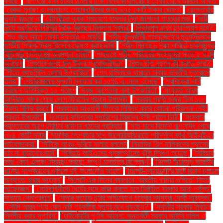
করছে"
"রূপগঞ্জে ডাকাতদের হামলায় ঢাকা বিশ্ববিদ্যালয়ের ছাত্রের চোখে গুরুতর আঘাত"
"রেকর্ড মুনাফা ও লভ্যাংশ: শেয়ারধারীদের জন্য ৯৭৫ কোটি টাকার ঘোষণা"
"রেস্তোরাঁয়
ভ্যাট বাড়ছে না
"রৌমারীতে কৃষক সমাবেশে হামলার নিন্দা জানালো গণতন্ত্র মঞ্চ"
"লাঠি
দিয়ে ভর দিয়ে টিসিবির ট্রাক খুঁজছেন বিল্লাল সরদার"
"লিভারপুল কখন চ্যাম্পিয়ন হবে?"
"শত বছর আগে ঢাকায় ইফতার ও সাহ্‌রি"
"শহীদ বুদ্ধিজীবী শামসুজ্জোহার মৃত্যুদিবসকে
জাতীয় শিক্ষক দিবস হিসেবে ঘোষণা করার দাবি"
"শহীদ মিনারে ৬ দফা দাবিতে চাকরিচ্যুত
বিডিআর সদস্যদের অবস্থান ধর্মঘট"
"শাহবাগে শহীদ পরিবারের সদস্যদের সাড়ে ৫ ঘণ্টা
অবরোধ
"শিশুদের জন্য ফ্লু টিকার প্রয়োজনীয়তা"
"শিশুর দাঁত নড়লে কী করতে হবে?"
"শীতে ব্যাডমিন্টন খেলার উপকারিতা"
"শেখ হাসিনাকে থামাতে ঢাকায় ভারতীয় দূতাবাসে
তলব"
"শেয়ারবাজারে মূলধনি মুনাফার কর ১৫% এ নেমে এসেছে"
"শ্রমিকেরা দাবি
করছেন অতিরিক্ত ১০ শতাংশ
"সবুজ আপেলের নানা উপকারিতা"
"সংযুক্ত আরব
আমিরাত সফর শেষে দেশে ফিরলেন প্রধান উপদেষ্টা"
"সরকার প্রতি ডজন ডিম ১৩০
টাকায় বিক্রি করবে"
"সরকারের আওয়ামী লীগকে নিষিদ্ধ করার কোনো পরিকল্পনা নেই:
প্রধান উপদেষ্টা"
"সংস্কার কমিশনের সুপারিশের বিরুদ্ধে ইসি পাঠাল চিঠি"
"সংস্কার
প্রস্তাবের আগে নির্বাচন কমিশন গঠনের প্রক্রিয়া"
"সাত মাসে বিদেশি ঋণ বৃদ্ধি পেয়ে
৩৯৪ কোটি ডলার
"সামরিক তৎপরতার মুখে জাপোরিঝঝিয়াতে পরিদর্শনে ব্যর্থ আইএইএর
পর্যবেক্ষকেরা"
"সিটিকে আরও ডুবিয়ে সালাহ বললেন
"সিরামিক শিল্প মালিকদের গ্যাসের
দাম না বাড়ানোর দাবি"
"সিরিয়ায় আইএসের পুনরুত্থানের ঝুঁকি দ্বিগুণ হয়েছে"
"সিরিয়ায়
কারা কোন এলাকা নিয়ন্ত্রণ করছে: সম্পূর্ণ মানচিত্র বিশ্লেষণ"
"সিলেট সীমান্তে ভারতীয়
খাসিয়া সম্প্রদায়ের গুলিতে দুই বাংলাদেশি আহত"
"সিলেট-ম্যানচেস্টার রুটে বিমান চলাচল
অব্যাহত রাখার আহ্বান"
"সিলেটে এক দিনের ব্যবধানে ‘ভারতীয় খাসিয়া গু‌লিতে’ নিহত
আরেকজন"
"সেনাবাহিনীকে ধৈর্যের সঙ্গে কাজ করতে হবে নির্বাচিত সরকার আসা পর্যন্ত:
সাভারে সেনাপ্রধান"
"সোনার কমোড চুরির অভিযোগে চক্রের সদস্যরা দোষী সাব্যস্ত"
"সৌদি আরব গিয়ে কেন নারী গৃহকর্মীরা মৃত্যুর মুখে পড়ছেন?"
"স্থানীয় সরকার নির্বাচন
নির্দলীয় করার সুপারিশ"
"হাইকোর্টের পূর্ণাঙ্গ আদেশ: অন্তর্বর্তী সরকার আইনি দলিল ও