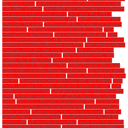
নীতি পরিকল্পনা ব্যর্থ"m
"জাহাঙ্গীরনগর বিশ্ববিদ্যালয় ভর্তি পরীক্ষার প্রশ্নপত্রে ত্রুটি:
৮০টির পরিবর্তে ৭৮টি প্রশ্ন"
"জিনস পরিবর্তন করতে অস্বীকার করায় দাবা চ্যাম্পিয়নশিপ
থেকে বাদ পড়লেন বর্তমান চ্যাম্পিয়ন কার্লসেন"
"জুলাই মাসের শহীদরা দুর্নীতি ও
দুঃশাসনমুক্ত বাংলাদেশ চেয়েছিলেন: জামায়াত আমির"
"জুলাই-আগস্টের মধ্যে জাতীয়
নির্বাচন সম্ভব: মির্জা ফখরুল"
"টাঙ্গাইলে আওয়ামী লীগ নেতা ফারুক হত্যা মামলার রায়ে
হতবাক সন্তানেরা
"টেনিসের রানি’র সঙ্গে সাক্ষাৎ করে উচ্ছ্বসিত নেইমার"
"ট্রাম্প
পেন্টাগনের নিয়ন্ত্রণ কেন নিতে চান?"
"ট্রাম্প প্রশাসন ডিম আমদানি করবে"
"ট্রাম্প
প্রশাসন বিশ্বব্যাপী মার্কিন দূতাবাসে কর্মী কমানোর সিদ্ধান্ত"
"ট্রাম্প প্রশাসনের নির্দেশে
ওয়াশিংটনে ইউএসএআইডির কর্মীদের বাসায় থাকার নির্দেশ"
"ট্রাম্প প্রশাসনের পরিকল্পনা:
যুক্তরাষ্ট্রের নেতৃত্বে বিশ্ব স্বাস্থ্য সংস্থা পরিচালনা"
"ট্রাম্প প্রেসিডেন্ট হলে কি
যুক্তরাষ্ট্রে আদানির সমস্যা সমাধান হবে?"
"ট্রাম্পের বিদ্বেষপূর্ণ বক্তব্য: গাজায়
যুদ্ধবিরতি চুক্তি কি ঝুঁকির মধ্যে?"
"ট্রাম্পের শুল্কের কারণে ভারতে অ্যাপলের
আইফোন উৎপাদনে কী পরিবর্তন আসতে পারে"
"ডিজিটাল উদ্ভাবনের নৈতিক ব্যবহার:
সামাজিক সংহতি ও অন্তর্ভুক্তি নিশ্চিতকরণে একটি কর্মশালা"
"ডিপ্লোমা ডিগ্রি বাতিলের
পর এবার গ্রেফতার হলেন ইস্তাম্বুলের মেয়র"
"ডিসি পদে কর্মকর্তাদের আগ্রহ হঠাৎ কমার
কারণ কী?"
"ডিসেম্বরের মধ্যে জেলার বিভিন্ন স্থানে কমিটি গঠনের পরিকল্পনা"
"ঢাকার
ইজতেমা থেকে ফেরার পথে পশ্চিমবঙ্গে মুসলিম তরুণকে আক্রান্ত করা হয়েছে"
"ঢাকার
জাহাঙ্গীর টাওয়ারে ক্যাফেতে আগুন
"ঢাকার রাস্তায় ধুলোর কারণে বাড়ছে শিশুদের স্বাস্থ্য
সমস্যা"
"তত্ত্বাবধায়ক সরকার ব্যবস্থা নিয়ে ৩টি রিভিউ আবেদন শুনানির তারিখ ১৭
নভেম্বর"
"তিন দশকে ৩০ বিশ্ব রেকর্ড: জাকেরের অসাধারণ কীর্তি"
"তিন সপ্তাহ পর
মুক্তিপণের ২৫ লাখ টাকা দেওয়ার পর তরুণের লাশ উদ্ধার"
"থাইরয়েড সম্পর্কিত ৫টি
প্রচলিত ভুল ধারণা"
"দিনাজপুরে মৌসুম শেষেও সুগন্ধি ধানের দাম হ্রাস"
"দীপু মনি ও
তাঁর স্বামীর বিরুদ্ধে দুদকের মামলা দায়ের"
"দুই প্ল্যাটফর্মের সমানসংখ্যক নেতা নিয়ে
নতুন দলের কমিটি
"দুটি আলংকারিক উদ্ভিদের বিবরণ"
"দুদকের মামলায় ইয়াবা ব্যবসায়ীর
৭৬ লাখ টাকার অবৈধ সম্পদ উদ্ধারের দাবি
"দেশে এইচএমপিভি ভাইরাসে আক্রান্ত এক