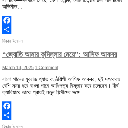
বা নাটক—সবখানে চলছে ‘হেনা’ ট্রেন্ড, যেটি চিত্রনায়িকা শাবনাজের
অভিনীত…
Facebook
Share
ফিচার
বিনোদন
“জ্যোতি আমার কুমিল্লার মেয়ে”: আসিফ আকবর
March 13, 2025
1 Comment
বাংলা গানের যুবরাজ খ্যাত কণ্ঠশিল্পী আসিফ আকবর, দুই দশকেরও
বেশি সময় ধরে বাংলা গানে আধিপত্য বিস্তার করে চলেছেন। দীর্ঘ
ক্যারিয়ারে তাকে প্রায়ই নতুন শিল্পীদের সঙ্গে…
Facebook
Share
ফিচার
বিনোদন