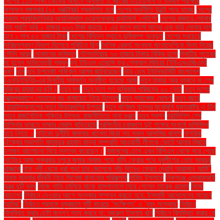
দেশের ১১টি শিক্ষা বোর্ডের অধীনে অনুষ্ঠিত এ বছরের এইচএসসি ও সমমান পরীক্ষার
ফলাফল মঙ্গলবার (১৫ অক্টোবর) প্রকাশিত হবে
দেশের অর্থনীতি উল্টো পথে যাচ্ছে
দেশের
প্রথম প্রযুক্তিনির্ভর অ্যানিম্যাল ওয়েলফেয়ার প্ল্যাটফর্ম 'পেটগো'
দেশের বাজারে সোনার
দাম প্রতি ভরি ২ হাজার ৬১৩ টাকা বাড়ছে। এর ফলে ভালো মানের এক ভরি সোনার দাম
হবে ১ লাখ ৫৩ হাজার টাকা
দেশের বিভিন্ন স্থানে ভূমিকম্প অনুভূত
দেশের সবচেয়ে
দারিদ্র্যপ্রবণ বিভাগ হিসেবে পরিচিত ছিল
দৈনিক রেকর্ড সংখ্যক বাংলাদেশিকে ভিসা দিচ্ছে
সৌদি আরব
দোকানের ভবিষ্যৎ
দৌলতদিয়ায় ৭৩ হাজার টাকায় বিক্রি হলো
দ্বিতীয় পুত্রের
মা হলেন অভিনেত্রী প্রসূন
দ্য ইউএস এজেন্সি ফর গ্লোবাল মিডিয়া (ইউএসএজিএম)
ধর্ষণ
ধান
ধান উপদেষ্টা শফিকুল আলম জানিয়েছেন
নটর ডেম ইউনিভার্সিটি বাংলাদেশ
(এনডিইউবি)-এর দ্বিতীয় সমাবর্তন অনুষ্ঠিত হয়েছে আজ
নতুন টাকায় আর থাকবে না শেখ
মুজিবুর রহমানের ছবি।
নতুন দল
নতুন দলে গণ অধিকার পরিষদের ২০ নেতা
নতুন দলের
আত্মপ্রকাশে নেতাদের বড় জমায়েত নিয়ে উদ্বেগ
নতুন প্যাকেজ ঘোষণা
নতুন বছরে
হোয়াটসঅ্যাপের নতুন ফিচারগুলির উপহার
নতুন বাণিজ্য যুদ্ধের মুখোমুখি যুক্তরাষ্ট্র ও চীন
নতুন রাজনৈতিক শক্তির উদ্ভব: রাজনীতিতে নানা গুঞ্জন
নতুন স্বপ্ন
নয়াদিল্লি শেখ
হাসিনার ভারতে থাকার মেয়াদ বাড়িয়েছে
নরসিংদীর চরাঞ্চলে দুই পক্ষের সংঘর্ষে গুলিবিদ্ধ
হয়ে নিহত ২
নাইকো দুর্নীতি মামলায় খালেদা জিয়া সহ সকল আসামির খালাস
নাগরিক
ঐক্যের সভাপতি মাহমুদুর রহমান মান্না সম্প্রতি আওয়ামী লীগকে ভোটে আনার বিষয়ে
চলমান আলোচনা নিয়ে মন্তব্য করেছেন।
নাজমুলের চোখ এখন বিপিএল থেকে সরে গেছে
নাটোরে আজ শুক্রবার দুপুরে জুমার নামাজ পড়ে বাড়ি ফেরার পথে যুবলীগের নেতা আবদুর
রাজ্জাক
নাফ নদী থেকে ধরা পড়া চার জেলেকে পাঁচ দিনেও ফেরত দেয়নি আরাকান আর্মি"
নায়ক মান্নার জীবনী নিয়ে সিনেমা বানানোর পরিকল্পনা
নাহিদ ইসলামে
নিকগঞ্জে এমআরআই
যন্ত্র দুটি বন্ধ
নিজে গাড়ি চালিয়ে মাকে হাসপাতালে নিয়ে গেলেন তারেক রহমান
নিজে
নাচলেন
নির্বাচন দেওয়ার আগে সংস্কার সম্পন্ন করতে হবে: ইসলামী আন্দোলনের নায়েবে
আমির"
নির্বাচন প্রসঙ্গে ধূম্রজাল সৃষ্টি করেছে 'সংক্ষিপ্ত' ও 'বৃহৎ সংস্কার'
নির্বাচন
বিলম্বিত করার চেষ্টা জনগণ সহ্য করবে না: নজরুল ইসলাম খান
নির্বাচন বিলম্বিত করার যে