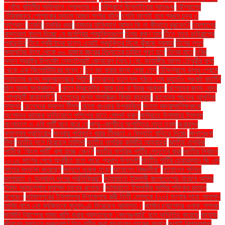
: যৌথ বাহিনীর অভিযানে গ্রেপ্তার ২০
চট্টগ্রামে ছিনতাইয়ের আতঙ্ক
চট্টগ্রামের
টেরিবাজারে পোশাকের গুদামে আগুন লাগার ঘটনা
চলতি মাসেই হবে প্রথম চন্দ্র ও
সূর্যগ্রহণ
চাকরি
চাকরির খবর
চামড়ার মানিব্যাগ আসল কি না কীভাবে বুঝবেন?
চারপাশের
বাস্তবতা বদলে দিচ্ছে যে জনপ্রিয় প্রযুক্তিগুলো
চিন্ময় কৃষ্ণ দাস
চীনে নতুন ভাইরাসের
প্রাদুর্ভাব
চীনে প্রবীণদের যত্নে এআই প্রযুক্তির দিকে ঝুঁকছে সরকার
চীনের নতুন
জ্বালানির উৎস থেকে ৬০ হাজার বছরের বিদ্যুতের চাহিদা পূরণ হবে
চীনের মতে
চুরির
স্থান স্বরাষ্ট্র উপদেষ্টা লেফটেন্যান্ট জেনারেল (অব.) মো. জাহাঙ্গীর আলম চৌধুরীর বাসা
থেকে এক কিলোমিটারের মধ্যে।
চুল বড় করার জন্য সেরা তেল
চৌদ্দগ্রামে বন্ধুর প্রেমে
সহায়তার জন্য স্কুলছাত্রকে পিটুনি
ছাত্রদের নতুন দল গঠনে শেষ মুহূর্তেও সঙ্কট কাটেনি
ছিল অন্য সংক্রমণও"
ছেলে ক্রিকেটার হোক চান না উমর আকমল
ছেলেদের জন্য কোন
পোশাকটি মানানসই?
ছেলেদের জন্য সানস্ক্রিন ক্রিম ব্যবহার
ছেলেদের পছন্দের আধুনিক
ফ্যাশন
ছেলেদের ফ্যাশন টিপস
ছোলা খাওয়ার উপকারিতা
জনতা মাদ্রাসাশিক্ষককে
অশোভন কাজের অভিযোগে পুলিশের হাতে সোপর্দ করল
জমিয়তে উলামায়ে ইসলাম
বাংলাদেশ ও এবি পার্টি মনে করে যে
জম্মু–কাশ্মীরে অশান্তির নতুন তরঙ্গ
জরায়ুমুখ
ক্যানসার প্রতিরোধ
জলবায়ু পরিবর্তন খরার তীব্রতা ও বিস্তৃতি বাড়িয়ে দিচ্ছে
জলাতঙ্ক
টিকা
জাতীয় দলে ফিরছেন তামিম!
জাতীয় নাগরিক কমিটির আহ্বায়ক
জাতীয় নাগরিক
পার্টিকে ‘কিংস পার্টি’ বলা হচ্ছে কেন?
জাতীয় নাগরিক পার্টির নেতৃত্বে যারা
জাতীয় নির্বাচন
২০২৫ সালের শেষে অনুষ্ঠিত হতে পারে: প্রধান উপদেষ্টা
জাতীয় পার্টির চেয়ারম্যান জি এম
কাদের মন্তব্য করেছেন
জানলে অবাক হবেন
জানালেন বিজ্ঞানীরা"
জানালেন সুনিতা
জামায়াত ও অন্যান্য দলের প্রতিক্রিয়া''
জামায়াতে ইসলামী বাংলাদেশের নায়েবে আমির
সৈয়দ আবদুল্লাহ মুহাম্মদ তাহের বলেছেন
জামায়াতে ইসলামীর আমির শফিকুর রহমান
বলেছেন
জামালপুরের ইসলামপুর উপজেলায় স্ত্রী তিথী বেগমকে (২৩) হত্যার দায়ে আহসান
হাবিব নামে এক ব্যক্তিকে মৃত্যুদণ্ড দিয়েছেন আদালত।
জার্মান চ্যান্সেলর ওলাফ শলৎজ
জার্মানি ট্রাম্পের গাজা খালি করার প্রস্তাবকে 'কেলেঙ্কারি' বলে অভিহিত করেছে
জাহাজ
জীবনের সবচেয়ে গুরুত্বপূর্ণ তিন নারীর কথা জানালেন তারেক রহমান
জুলাই বিপ্লবগাথা