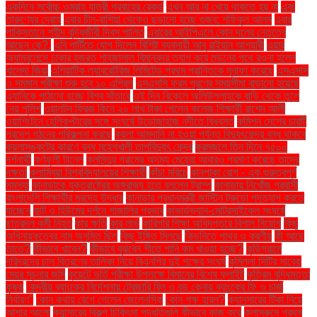
একদিনে সর্বোচ্চ ওমরাহ যাত্রী প্রবাহের রেকর্ড
এখন আর না খেয়ে থাকতে হয় না
এবং
তারুণ্যের দ্রোহ
এবার চীন-রাশিয়া থেকেও ছড়ানো হচ্ছে গুজব: শফিকুল আলম
এবার
পাকিস্তানে শহীদ বুদ্ধিজীবী দিবস পালিত
এবারের আইপিএলে কোন দলের নেতৃত্বে
আছেন কে?.
এবি পার্টিতে যোগ দিলেন বিশিষ্ট ব্যবসায়ী আবু রাইয়ান আশয়ারী
এয়ার
অ্যাম্বুলেন্সে ঢাকার হজরত শাহজালাল বিমানবন্দর ত্যাগ করে লন্ডনের পথে রওনা হলেন
খালেদা জিয়া
এশিয়াটিক ল্যাবরেটরিজ লিমিটেড প্রথম প্রান্তিকে মুনাফা করেছে
এসএসসি
ও সমমান পরীক্ষা শুরু হবে ১০ এপ্রিল
এসএসসি ফরম পূরণের সময়সীমা বাড়ানো হয়েছে
এ্যানিকে পাঠানো হচ্ছে বিশ্ব সাঁতারে
ওই দিন বিকেলে অলিউল্লাহকে বাড়ি থেকে তুলে
নেয় পুলিশ
ওয়ালটন ফ্রিজ কিনে ২০ লাখ টাকা পেলেন কলেজ শিক্ষার্থী রাশেদ আলী
ওয়াশিংটনে হেলিকপ্টারের সঙ্গে সংঘর্ষে উড়োজাহাজ নদীতে বিধ্বস্ত
কমিশন দেশের চারটি
প্রদেশ গঠনের পরিকল্পনা করছে
কয়লা আমদানি না হওয়া পর্যন্ত বিদ্যুৎকেন্দ্র বন্ধ থাকবে
কয়লাসঙ্কটের কারণে বন্ধ মহেশখালী তাপবিদ্যুৎ কেন্দ্র
করমজলে তিন দিনে ৭৫০০
দর্শনার্থী
কর্ণফুলী টানেল
কলসিন্দুর গ্রামের অদম্য মেয়েরা আবারও প্রমাণ করেছে তাদের
দক্ষতা
কলাম্বিয়া বিশ্ববিদ্যালয়ের শিক্ষার্থী
কাঁচা মরিচে
কানপাকা রোগ - এক গুরুত্বপুর্ণ
সমস্যা
কানাডাকে যুক্তরাষ্ট্রের অঙ্গরাজ্য হতে বললেন ট্রাম্প
কানাডায় নিখোঁজ প্রবাসী
বাংলাদেশি শিক্ষার্থীর মরদেহ উদ্ধার
কানাডার প্রধানমন্ত্রী জাস্টিন ট্রুডো পদত্যাগ করতে
যাচ্ছেন
কান্ট ও হিউমের দর্শনে গাজালির প্রভাব
কাভার্ডভ্যান-মোটরসাইকেল সংঘর্ষে
ছাত্রদল কর্মী নিহত
কার ক্ষতি
কার লাভ
কারিগরি শিক্ষা অধিদপ্তরে বিশাল নিয়োগ
কিছু
অধিনায়কত্বের নাম অনুমিত ছিল
কিছু ইঙ্গিত মিলছে
কিডনিতে পাথর ও করণীয়
কী আছে
তাতে?
কীভাবে খাবেন?
কীভাবে বুঝবেন শীতে পানি কম খাওয়া হচ্ছে?
কুড়িগ্রামে
দরিদ্রদের চাল বিতরণের তালিকা নিয়ে বিএনপির দুই পক্ষের সংঘর্ষ
কুমিল্লা সিটির সাবেক
মেয়র সূচনার জমি
কুয়েটে ভর্তি পরীক্ষা উপলক্ষে বিমানের বিশেষ ফ্লাইট
কৃত্রিম বুদ্ধিমত্তা
কৃষক
কেন্দ্রীয় ব্যাংকের নির্দেশনায় ট্রেজারি বিল ও বন্ড কেনায় ব্যাংকের ফি ও চার্জ
নির্ধারণ"
কোন কথায় রেগে গেলেন জেলেনস্কি
কোন পক্ষ হারল?
ক্যানসারের টিকা নিয়ে
আশার আলো
ক্যান্সারের বিকল্প চিকিৎসা পদ্ধতিগুলি কীভাবে কাজ করে
ক্লাসরুমে প্রথম