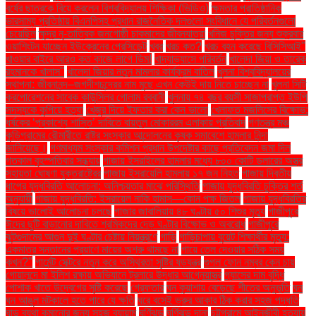
বর্ষের ছাত্রকে বিয়ে করলেন বিশ্ববিদ্যালয় শিক্ষিকা (ভিডিও)
ক্ষমতার প্রাতিষ্ঠানিক
ভারসাম্য প্রতিষ্ঠায় বিএনপিসহ প্রধান রাজনৈতিক দলগুলো সংবিধানে যে পরিবর্তনগুলো
চেয়েছিল
ক্ষুদ্র নৃ-তাত্বিক জনগোষ্ঠী চাকমাদের জীবনযাত্রা
খনিজ চুক্তির জন্য শুক্রবার
ওয়াশিংটন যাচ্ছেন ইউক্রেনের প্রেসিডেন্ট
খবর
খরচ কত?
খরচ বহন করেছে বিসিসিআই"
খাওয়ার বাইরে আরও কত কাজে লাগে ডিম!
খাদ্যাভ্যাসে পরিবর্তন
খালেদা জিয়া ও তারেক
রহমানকে খালাস''
খালেদা জিয়ার নতুন মামলার কার্যক্রম বাতিল
খুলনা বিশ্ববিদ্যালয়ের
স্থাপনা: জীবনানন্দ–জগদীশচন্দ্রের নাম মুছে এখন কেউই দায় নিতে চাচ্ছেন না
খুলনা সিটি
করপোরেশনের সাবেক কাউন্সিলর গোলাম রব্বানী
খুলনায় ৭৪ বছর বয়সী সাজাপ্রাপ্ত ইউপি
সদস্যকে কুপিয়ে হত্যা
খেজুর দিয়ে ইফতার করা কেন ভালো
খেলাফত মজলিসের বিক্ষোভ:
ধর্ষকের ‘প্রকাশ্যে শাস্তি’ দাবিতে বায়তুল মোকাররম এলাকায় প্রতিবাদ
গণতন্ত্র মঞ্চ
কুড়িগ্রামের রৌমারীতে রাষ্ট্র সংস্কার আন্দোলনের কৃষক সমাবেশে হামলার নিন্দা
জানিয়েছে।
গণমাধ্যম সংস্কার কমিশন প্রধান উপদেষ্টার কাছে প্রতিবেদন জমা দিল
গতকাল বৃহস্পতিবার সন্ধ্যায়
গাজায় ইসরাইলের হামলার মধ্যে ৮০০ কোটি ডলারের অস্ত্র
সহায়তা ঘোষণা যুক্তরাষ্ট্রের
গাজায় ইসরায়েলি হামলায় ১৭ জন নিহত
গাজায় দ্বিতীয়
ধাপের যুদ্ধবিরতি আলোচনা: অনিশ্চয়তার মাঝে পরিস্থিতি
গাজায় যুদ্ধবিরতি চুক্তির শর্ত
অনুযায়ী
গাজায় যুদ্ধবিরতি: ইসরায়েল নাকি হামাস—কোন পক্ষ জিতল
গাজায় যুদ্ধবিরতির
বিষয়ে ভালোই আলোচনা চলছে
গাজার জাবালিয়ায় ৪৮ ঘণ্টায় ৫০ শিশুর মৃত্যু
গাজীপুরে
ঈদের ছুটি বাড়ানোর দাবিতে শ্রমিকদের দেড় ঘণ্টার বিক্ষোভ ও অবরোধ
গাজীপুরে
ঝুটগুদামের আগুন দুই ঘণ্টার চেষ্টায় নিয়ন্ত্রণে
গাড়ি
গাড়িচাপায় বুয়েট শিক্ষার্থীর মৃত্যু:
একমাত্র সন্তানের প্রয়াণে মায়ের অশ্রু থামছে না
গায়ে তেল দেওয়ার সঠিক সময়
কখন?"
গার্মেন্ট সেক্টরে নতুন করে অস্থিরতা সৃষ্টির ষড়যন্ত্র
গুগল ফোন নম্বর কেন চায়
গোয়ালন্দে মা ইলিশ রক্ষায় অভিযানে ট্রলারে উদ্ধার আগ্নেয়াস্ত্র
গ্যাসের দাম বৃদ্ধি
পোশাক খাতে উদ্বেগের সৃষ্টি করেছে
গ্রেফতার
ঘন কুয়াশায় বেড়েছে শীতের অনুভূতি
ঘন
ঘন আঙুল মটকালে হতে পারে যে ক্ষতি
ঘরে বসেই ভ্রুর আকার ঠিক করার সহজ পদ্ধতি
ঘাড় ব্যথা কমানোর জন্য সহজ ব্যায়াম
ঘূর্ণিঝড়
ঘূর্ণিঝড় দানা
চট্টগ্রামে আইনজীবী হত্যায়