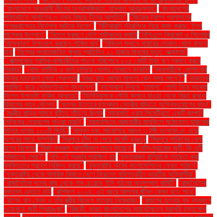
"বাংলাদেশে আওয়ামী লীগের অপ্রাসঙ্গিকতা: হাসনাত আবদুল্লাহ"
"বাংলাদেশের
পাঠ্যবইতে মানচিত্র ও তথ্য বিষয়ে চীনের আপত্তি"
"বিচারক ট্রাম্প প্রশাসনের
গণবরখাস্তের নির্দেশনা আটকে দিলেন"
"বিটিআরসি স্টারলিংক নিয়ে কাজ করছে: ইলন
মাস্কের উদ্যোগ"
"বিদেশ ভ্রমণে দেশি পর্যটকদের কমতি
"বিপিএলে ক্রিকেট ও সিনেমার
'বিস্ফোরণ' উপভোগ করছেন শাকিব খান"
"বিভিন্ন স্থানে খাবারের দোকান খোলা রাখতে
বাধা
"বিশ্বের সংঘাতজনিত ক্ষুধায় প্রতিদিন ২১ হাজার মানুষের মৃত্যু: অক্সফাম"
"বেক্সিমকোর শ্রমিক-কর্মচারীদের পাওনা পরিশোধে ৫২৫ কোটি টাকা ঋণ প্রদান করবে
সরকার"
"বোমা ফাটিয়ে ও গুলি চালিয়ে সোনার দোকানে ডাকাতি
"ব্যবসায়ীকে কোপানোর
ঘটনায় ছাত্রদল নেতা গ্রেপ্তার
"ভাঙা হাড় জোড়া লাগতে কেন সময় লাগে?"
"ভারতকে
পরাজিত করে সেমিফাইনালে বাংলাদেশ"
"ভালোবাসা দিবসে ‘তামাশা’ পোস্ট নিয়ে ব্যাখ্যা
দিলেন উপদেষ্টা ফরিদা আখতার"
"ভিনিসিয়ুসকে সৌদি ক্লাবে যাওয়া থেকে বিরত রাখতে
রিয়ালের নতুন কৌশল"
"মতলব উত্তরে ছাত্রদল নেত্রীর বাড়িতে অগ্নিসংযোগের ঘটনা"
"মন্ত্রীর বাড়ির সামনে বৃষ্টিতে দাঁড়িয়ে ছিলাম
"ময়নামতি ওয়ার সিমেট্রিতে একটি জাপানি
সৈনিকের দেহাবশেষ পাওয়া যায়নি"
"ময়মনসিংহে আজহারীর মাহফিলে মুঠোফোন হারানোর
ঘটনায় থানায় ২০০টি জিডি"
"মামুনুল হক: সচিবালয়ে আগুন ও টঙ্গী হত্যাকাণ্ড একে
অপরের সাথে সম্পর্কিত
"মিরপুরে চাঁদা না পেয়ে মার্কেট ভাঙচুর
"মিরপুরে সাকিবের খেলা
বন্ধে বিক্ষোভ
"মির্জা ফখরুল আগামীকাল লন্ডন যাচ্ছেন"
"মেসি-সুয়ারেজ জুটি: কি এটি
সর্বকালের সেরা?"
"যদি এই সরকার পরাজিত হয়
"যুক্তরাজ্য রাশিয়াকে সহায়তা করা
ব্যক্তিদের প্রবেশ নিষিদ্ধ করছে"
"যুক্তরাষ্ট্র অবৈধ বাংলাদেশিদের ফেরত পাঠাবে"
"যুক্তরাষ্ট্র থেকে সামরিক বিমানে দেশে ফিরলেন নথিপত্রহীন ভারতীয় অভিবাসীরা"
"রাজনৈতিক দলের কাছ থেকে নাম চেয়েছে ইসি গঠনের অনুসন্ধান কমিটি"
"রাজনৈতিক
বক্তব্য এড়াতে চাই
"রাশিফল ২০২৪: এই বছরে আপনার জীবন কেমন হতে পারে"
"রাশেদ খান মেনন ও তাঁর স্ত্রীর বিদেশে যাত্রায় নিষেধাজ্ঞা"
"রাহুলের তুলনায় বড় ব্যবধানে
ওয়েনাডে জয়ী প্রিয়াঙ্কা"
"রিজভী: ভারত বাংলাদেশের সার্বভৌমত্বে সরাসরি হস্তক্ষেপ