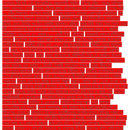
অন্যতম শীর্ষ ধনী এবং যুক্তরাষ্ট্রের প্রভাবশালী ব্যক্তি
বিশ্বের দূষিত শহরের তালিকায়
পঞ্চম অবস্থানে ঢাকা
বিশ্বের ধনীতম রাজা: থাইল্যান্ডের মহা ভাজিরালংকর্ন
বিশ্বের শীর্ষ
১০ ধনীর শিক্ষাগত যোগ্যতা কতটুকু
বিশ্বের সবচেয়ে মূল্যবান কোম্পানি এনভিডিয়া
বিষ
খেয়ে শিক্ষকের বিরুদ্ধে হত্যাচেষ্টা মামলা
বিসিবির ঘোষণা
বুয়েট শিক্ষার্থীকে গাড়িচাপার
ঘটনায় ডোপ টেস্টের পর তিন আসামি আদালতে হাজির"
বুশরা বিবি: দাবায় যখন সৈন্য হারায়
বৃষ্টি ও তাপমাত্রা নিয়ে আবহাওয়া অফিসের নতুন বার্তা
বেক্সিমকোর ব্যাংক ও আর্থিক
প্রতিষ্ঠানে দায়-দেনা ৫০ হাজার ৫০০ কোটি টাকা
বেলিংহাম
বেসরকারি ব্যাংকে ছাঁটাইয়ের
আতঙ্ক
বৈদেশিক ঋণ - প্রতিশ্রুতি কমেছে ৬৭%
বৈরুতের বিমান হামলায় বাংলাদেশি
নাগরিকের মৃত্যু
ব্রাজিল রাউন্ড অফ ৩২-এ কার মুখোমুখি হবে?
ব্রিটিশ লেখক সামান্থা
হার্ভে
ব্র্যাক ব্যাংকে অফিসার পদে নিয়োগ
ভাইরাল ভিডিওর সেই ‘রহস্যময়ী’ তরুণীর
পরিচয় মিলেছে
ভাইরাস
ভারত
ভারত বাংলাদেশের পরিস্থিতি নিয়ে যে অযাচিত উদ্বেগ
প্রকাশ করছে
ভারত ম্যাচের জন্য বাংলাদেশ দলের ২৪ সদস্যের তালিকা: কারা আছেন?
ভারত সফরের দলে হামজা ও ইতালি প্রবাসী ফাহমেদুল ইসলাম
ভারত সীমান্তে
বিএসএফের ধরপাকড়
ভারতীয় রুপি ইতিহাসের সর্বনিম্ন দরে
ভারতীয় সংস্থাগুলো যেসব
পণ্য রাশিয়ায় রপ্তানি করছে
ভারতে কংগ্রেস নেত্রী হিমানী নারওয়াল হত্যায় প্রেমিক
গ্রেফতার
ভারতে চালু হতে যাচ্ছে উড়ন্ত ট্যাক্সি
ভারতে হোলির আগে ঢেকে দেওয়া হচ্ছে
১০টি মসজিদ
ভারতের অযাচিত উদ্বেগ এবং দ্বিচারিতা
ভারতের চালের রপ্তানি মূল্য হ্রাস
পেয়েছে
ভারতের জাতীয় পতাকা পায়ে মাড়ানোর ভাইরাল ছবি নিয়ে যা জানা গেল
ভারতের
পররাষ্ট্রমন্ত্রী এস জয়শঙ্কর
ভালোবাসা দিবসে যমুনায় পড়ে নিখোঁজ চার শিক্ষার্থীর
তিনজনকে উদ্ধার
ভিটামিন ই-এর গুরুত্ব
ভিটামিন বি কমপ্লেক্স
ভ্যাট
মঙ্গলবার
এইচএসসির ফল প্রকাশ
মদ্যপ অবস্থায় গাড়ি চালাতে গিয়ে আটকের ভিডিওটি ড.
ইউনূসের মেয়ের নয়
মধ্যরাতে বিক্ষোভ: জাহাঙ্গীরনগর বিশ্ববিদ্যালয়ে শিবিরের প্রকাশ্যে
আসার প্রতিবাদ
মনোযোগ ও স্মৃতিশক্তি বাড়াতে ৯টি সহজ ব্যায়াম
ময়েশ্চারাইজার মেখেও
ত্বক শুষ্ক হলে দ্রুত যা করবেন
মরে যেতে চাই’: ইসরায়েলি আগ্রাসনে শিশুদের মানসিক
দুরবস্থা
মহাকাশে ৯ মাস বন্দী: সবচেয়ে বড় চ্যালেঞ্জ কী ছিল
মহানগর পুলিশ কমিশনারের