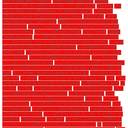
জনগণের ইচ্ছার সমর্থনে প্রতিষ্ঠিত"
"হাঙ্গার প্রজেক্টে ঢাকায় চাকরি
"হালিশহর
"হাসপাতালে ভর্তির পর প্রকাশিত হলো প্রথম পোপ ফ্রান্সিসের ছবি"
"হিজবুল্লাহ
"হুথি
কারা এবং ট্রাম্প কেন গোষ্ঠীটির বিরুদ্ধে বড় হামলা শুরু করলেন?"
"হোটেল ইন্টার
কন্টিনেন্টালের সামনে জুলাই অভ্যুত্থানে আহতদের বিক্ষোভ
“আমি ডিভোর্সি
“জ্যোতি
আমার কুমিল্লার মেয়ে”: আসিফ আকবর
“টিসিবির পণ্য কেনার সময় ক্রেতাদের পাঁচটি
প্রধান অভিযোগ”
“ডেঙ্গুতে ৭ জনের মৃত্যু
“দুবাই থেকে অবৈধ পথে ৩২ হাজার কোটি
টাকার সোনা প্রবাহিত”
“বর্ষে ২০০ কোটি টাকার বেশি বরাদ্দ
১ জন গ্রেপ্তার"
1000$
Trump Account
১০৩ কোটি টাকার হেলিকপ্টার নিয়ে অনুশীলনে গেলেন নেইমার
১২০০ টাকা প্যাকেজে হেলথ চেকআপের সুযোগ ইনসাফ বারাকাহ হাসপাতালে
১৮ বছরের
দীর্ঘ ক্যারিয়ারের সমাপ্তি টানলেন মাহমুদউল্লাহ রিয়াদ
১৯ বিশ্ববিদ্যালয়ে গুচ্ছ ভর্তি
বিজ্ঞপ্তি প্রকাশ
২ মার্চের পর থেকে গাজায় কোনও খাদ্য সামগ্রী প্রবেশ করতে পারেনি
২০০৮ সালের কথা
২০১১ সালে সিরিয়ায় গৃহযুদ্ধ শুরু হওয়ার পর
২০২১ সালের জুনে
২০২২ সালে ডলারের সংকট শুরু হলে
২০২৪ সালে সবচেয়ে প্রভাবশালী বাংলাদেশি কারা?
২০২৪ সালের জুলাই থেকে ১৯ মার্চ পর্যন্ত প্রবাসী আয় মোট ২ হাজার ৭৪ কোটি ডলার
হয়েছে
২০২৬ বিশ্বকাপ আয়োজনের গুরুদায়িত্ব ট্রাম্পের কাঁধে
২৮টি গুলিতে নিহত হন
ইন্দিরা গান্ধী
২৯ জানুয়ারি
২৯ বস্তা টাকা এবং এক বস্তা চিঠি পাওয়া গেছে
৩ মার্চ
৩ মার্চে
খালেদা জিয়াকে খালাসের বিরুদ্ধে লিভ টু আপিলের শুনানি
৩০ মিনিটে নিয়ন্ত্রণে আসে"
৩০
সেপ্টেম্বর
৩০০ টাকা!
৩৩ হামলাকারীসহ নিহত ৫৮
৩৬৯ ফিলিস্তিনি কারামুক্ত"
৪ দিনে
৮০০ কোটি! কোথায় থামবে 'পুষ্পা ২' এর আয়?
৪১ বছরে বিচার শেষ হয়নি
৪৩তম
বিসিএস বাদ পড়াদের আবেদন পুনর্বিবেচনার সভা বৃহস্পতিবার
৫ টাকা বেশি
৫ শতাংশই
থাকবে পূর্বের মতো"
৫০০ কোটি টাকা দেবে: নতুন টাকা ছাপানোর প্রয়োজন নেই
৬ মার্চ
৬৭৫ টাকায় আমদানি
৭ আগস্ট ২০০৫: মেসির অভিষেকের দিন
৭ বছরের শিশুকে আইটি
কোম্পানিতে চাকরির প্রস্তাব
৭৩০ কোটি টাকার ‘প্রবাসী আয় নাটক’ কি কালোটাকা সাদা
করার জন্য?
৮ চক্রের জড়িত"
৮ জন আহত
৮.৬ শতাংশ ১৮ মাসের মধ্যে নির্বাচন চান
৮.৭ শতাংশ জনগণ আগামী দুই থেকে তিন বছরের মধ্যে নির্বাচন চান
AI
American