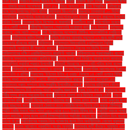
চেষ্টা চলছে
নির্বাচনে বিলম্ব মানবে না বিএনপি
নির্বাহী
নিষিদ্ধ করল ইসিবি
নিষ্পত্তির জন্য
২০ হাজার মামলা অপেক্ষমাণ
নিহত ৫৯"
নিহত অন্তত ৩৬
নীলা ইসরাফিল
নেইমারের
সঙ্গে আল হিলালের চুক্তি বাতিল
ন্যাশনাল জিওগ্রাফি
পঞ্চগড়ে তাপমাত্রা ১০ ডিগ্রি
সেলসিয়াস
পড়াশোনায় অমনোযোগিতা
পড়াশোনার চাপ বাড়ছে
পদত্যাগ করলেন উপদেষ্টা
নাহিদ ইসলাম
পদবঞ্চনা নিয়ে বিক্ষোভ ও মারামারি"
পরবর্তীতে মৃত্যু
পরিশোধিত হয়েছে
২৪২ কোটি ডলার"
পরীমণির বিরুদ্ধে গ্রেফতারি পরোয়ানা জারি
পরে উদ্ধার"
পর্তুগালের
পরাজয়; শেষ আটে স্পেন""
পর্দা উন্মোচনের অপেক্ষায় টোকিও আন্তর্জাতিক চলচ্চিত্র
উৎসব
পর্যটকদের কাটল নির্ঘুম রাত
পশ্চিম ইরাকের আনবার প্রদেশে ১৭ বছর বয়সী হুদার
(ছদ্মনাম) জীবনের কাহিনি
পাকিস্তান
পাকিস্তান বিমানবাহিনী চ্যাম্পিয়নস ট্রফির
উদ্বোধনী অনুষ্ঠানে কী প্রদর্শন করবে?
পাকিস্তানে ট্রেনের সব জিম্মি উদ্ধার
পাকিস্তানের দক্ষিণ ওয়াজিরিস্তানে কারফিউ আরোপ
পাকিস্তানের প্রধানমন্ত্রীর খালেদা
জিয়াকে সুস্থতার শুভেচ্ছা জানিয়ে চিঠি
পাচার হওয়া অর্থ ফিরিয়ে আনার জন্য কানাডার
সহযোগিতা প্রার্থনা প্রধান উপদেষ্টার
পাঠ্যবই বিতরণের আগে নোট-গাইড ছাপা বন্ধের
নির্দেশ
পাঠ্যবইয়ে র‍্যাপার সেজান ও হান্নান
পায়ের শিকল
পারমাণবিক আলোচনায় ইরানের
পাশে চীন ও রাশিয়া
পিকাসোর ‘উইমেন উইথ এ ওয়াচ’ নিলামে ১৪ কোটি ডলারে বিক্রি
পিঠের ব্যথা থেকে মুক্তি পেতে কীভাবে মোকাবিলা করবেন
পিলখানা হত্যাকাণ্ডের
পুনঃতদন্ত দ্রুত সম্পন্ন হবে: স্বরাষ্ট্র উপদেষ্টার ঘোষণা"
পুতিনের হানিট্র্যাপ কৌশল
পুতুলের বিরুদ্ধে চিঠি এখনও পায়নি পররাষ্ট্র মন্ত্রণালয়
পুরুষ যখন বাবা হন
পুরুষদের জন্য
শরীর সুস্থ রাখতে প্রয়োজনীয় খাবার
পুলিশকে হামলা করে ছিনিয়ে নেয়ার চেষ্টা"
পেছনে
ফেললেন রদ্রি
পেনাল্টি মিসের ম্যাচে রিয়ালের জয়
পেঁয়াজ ছাড়া রান্না!
পোষা কুকুরের জন্য
বিয়ে ভাঙলেন কনে!
প্রতারণা ঠেকাতে নতুন ভেরিফিকেশন ফিচার চালু করছে টেলিগ্রাম
প্রতি কেজি শুকনা শজন পাতা ৩৫০ থেকে ৪০০ টাকায় বিক্রি হয়।
প্রতিটি ব্যাংক শাখায়
স্কুল ব্যাংকিং চালুর জন্য একটি শিক্ষাপ্রতিষ্ঠান প্রতিষ্ঠা করতে হবে
প্রতিদিন ডিম খাওয়া:
ভালো না মন্দ
প্রতিষ্ঠানের প্রভাব নিয়ে গবেষণার জন্য তিন অর্থনীতিবিদ নোবেল পুরস্কার
পেলেন"
প্রথম আলোতে প্রকাশিত সংবাদ অনুযায়ী
প্রথমবার জুটি বাঁধছেন আয়ুষ্মান এবং