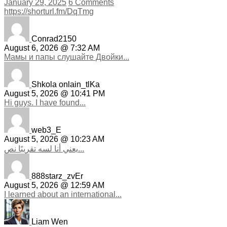
January 29, 2025
6 Comments
https://shorturl.fm/DqTmg
Conrad2150
August 6, 2026 @ 7:32 AM
Мамы и папы слушайте Двойки...
Shkola onlain_tlKa
August 5, 2026 @ 10:41 PM
Hi guys. I have found...
web3_E
August 5, 2026 @ 10:23 AM
يعني أنا لسه تقريبًا نص...
888starz_zvEr
August 5, 2026 @ 12:59 AM
I learned about an international...
Liam Wen