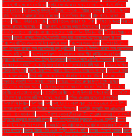
নিয়ে ছাপা হচ্ছে ৪০ কোটি বই
জুলাই-সেপ্টেম্বরের মধ্যে ব্যাংকটি ৬৬ পয়সা ইপিএস
অর্জন করেছে
জুলাই–সেপ্টেম্বর প্রান্তিকে ব্যাংক এশিয়ার লোকসান
জেইডেন সিলসের
টেস্ট ক্রিকেটে আন্তর্জাতিক অভিষেক
জেলেনস্কির প্রশংসা
ঝাল খাবার খেলেই মেদ
কমবে
টঙ্গীতে বিজিবি মোতায়েন
টমেটো সতেজ রাখার সহজ টিপস
টাইফয়েড জ্বর:
টানা ১৫
মাসের ভয়াবহ সংঘর্ষের পর
টিউলিপসহ ৭ জনের ব্যাংক হিসাব তলব
টেকসই
বিশ্ববিদ্যালয়ের তালিকায় বাংলাদেশের সেরা ড্যাফোডিল ইউনিভার্সিটি
টেসলার শেয়ারে বড়
ধাক্কা
ট্রাম্প–মাস্ক: ‘ইউএসএআইডি বন্ধ করা আমাদের শত্রুদের জন্য উপহার
ট্রাম্পের ঘাঁটিতে জনমত জরিপে এগিয়ে কমলা
ট্রাম্পের জন্য সুখবর
ট্রাম্পের নির্দেশনায়
গত শুক্রবার ভয়েস অব আমেরিকার মূল প্রতিষ্ঠান
ট্রাম্পের নির্দেশে ভয়েস অব আমেরিকার
১৩০০ কর্মী ছুটিতে
ট্রাম্পের পরিকল্পনা মোকাবেলায় আরব শীর্ষ কূটনীতিকদের বৈঠক
ট্রাম্পের ভাষণে কংগ্রেসে তীব্র উত্তেজনা
ট্রাম্পের সঙ্গে মোদির ফোনালাপ
ট্রাম্পের
স্বাক্ষরে সেনাবাহিনী থেকে ট্রান্সজেন্ডারদের বাদ দেওয়ার নির্বাহী আদেশ
ট্রেনের অগ্রিম
টিকিট বিক্রি শুরু
ট্রেন্ডি ডিজাইনে 'সারা'র শীতকালীন পোশাকের সংগ্রহ
ঠাকুরগাঁও শহর
থেকে অপহৃত হন
ঠান্ডা-কাশি থেকে বাঁচতে বাইকারদের যা করা উচিত
ডলারের দাম না
বাড়লেও প্রবাসী আয় যেভাবে বাড়ছে
ডলারের বিপরীতে রুপির মূল্য নেমে এসেছে
ইতিহাসের সর্বনিম্ন স্তরে
ডাইনোসর পুনরুদ্ধারের চেষ্টা করছেন বিজ্ঞানীরা
ডায়াবেটিস
রোগীদের আতঙ্কের কারণ
ডায়াবেটিস রোগীদের জন্য উপকারী সজনে ডাঁটা
ডায়াবেটিসের
৪টি লক্ষণ যা কেবল নারীদের মধ্যে দেখা যায়
ডালিম খাওয়ার অসংখ্য উপকারিতা
ডিএসসিসি নির্বাচন
ডিপসিক
ডেঙ্গু
ডেঙ্গু হওয়ার কারণ এবং তার হাত থেকে বাঁচার উপায়
ডেভেলপমেন্ট পার্টি পেল নির্বাচন কমিশনের নিবন্ধন"
ডেসটিনি-ইভ্যালি সহ এমএলএম
ব্যবসা নিয়ে সতর্কবার্তা
ডোনাল্ড ট্রাম্প যুক্তরাষ্ট্রের কেন্দ্রীয় গোয়েন্দা সংস্থা (এফবিআই)
ড্রোনের মাধ্যমে নজরদারি চলছে
ঢাকা আন্তর্জাতিক ম্যারাথন-২০২৫ অনুষ্ঠিত
ঢাকায়
ছিনতাই ও ডাকাতির প্রবণতা
ঢাকায় নিযুক্ত জাতিসংঘের আবাসিক সমন্বয়কারী গোয়েন
লুইস বলেছেন
ঢাকায় হাঁটার গতি এখন গাড়ির চেয়েও বেশি''
ঢাকার পাইকারি বাজার'
ঢাকার
বাতাস ‘অস্বাস্থ্যকর’
ঢাবি উপাচার্যের দুঃখ প্রকাশ অনাকাঙ্ক্ষিত ঘটনার জন্য
তবুও শ্রোতা