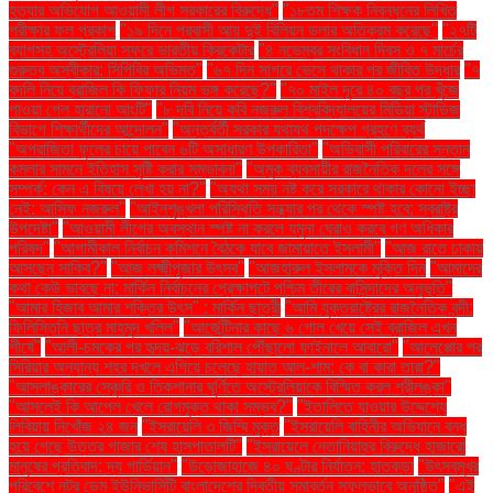
হত্যার অভিযোগ আওয়ামী লীগ সরকারের বিরুদ্ধে"
"১৮তম শিক্ষক নিবন্ধনের লিখিত
পরীক্ষার ফল প্রকাশ
"১৯ দিনে প্রবাসী আয় দুই বিলিয়ন ডলার অতিক্রম করেছে"
"২৭টি
ব্যাগসহ অস্ট্রেলিয়া সফরে ভারতীয় ক্রিকেটার
"৪ নভেম্বর সংবিধান দিবস ও ৭ মার্চের
গুরুত্ব অস্বীকার: সিপিবির অভিমত"
"৬৭ দিন সাগরে ভেসে থাকার পর জীবিত উদ্ধার
"৭
বদলি নিয়ে ব্রাজিল কি ফিফার নিয়ম ভঙ্গ করেছে?"
"৭০ মাইল দূরে ৪০ বছর পর খুঁজে
পাওয়া গেল হারানো আংটি"
"৮ দবি নিয়ে কবি নজরুল বিশ্ববিদ্যালয়ের মিডিয়া স্টাডিজ
বিভাগে শিক্ষার্থীদের আন্দোলন"
"অন্তর্বর্তী সরকার যথাযথ পদক্ষেপ গ্রহণে ব্যর্থ
"অপরাজিতা ফুলের চায়ে পাবেন ৬টি অসাধারণ উপকারিতা"
"অভিবাসী পরিবারের সন্তান
কমলার সামনে ইতিহাস সৃষ্টি করার সম্ভাবনা"
"অমুক ব্যবসায়ীর রাজনৈতিক দলের সঙ্গে
সম্পর্ক: কেন এ বিষয়ে লেখা হয় না?"
"অযথা সময় নষ্ট করে সরকারে থাকার কোনো ইচ্ছা
নেই: আসিফ নজরুল"
"আইনশৃঙ্খলা পরিস্থিতি সন্ধ্যার পর থেকে স্পষ্ট হবে: স্বরাষ্ট্র
উপদেষ্টা"
"আওয়ামী লীগের অবস্থান স্পষ্ট না করলে যমুনা ঘেরাও করবে গণ অধিকার
পরিষদ"
"আগামীকাল নির্বাচন কমিশনে বৈঠকে যাবে জামায়াতে ইসলামী"
"আজ রাতে ঢাকায়
আসছেন সাকিব?"
"আজ লক্ষ্মীপূজার উৎসব"
"আজহারুল ইসলামকে মুক্তি দিন
"আমাদের
কথা কেউ ভাবছে না: মার্কিন নির্বাচনের প্রেক্ষাপটে পশ্চিম তীরের বাসিন্দাদের অনুভূতি"
"আমার হিজাব আমার শক্তির উৎস" : মার্কিন ছাত্রী
"আমি যুক্তরাষ্ট্রের রাজনৈতিক বন্দী:
ফিলিস্তিনি ছাত্র মাহমুদ খলিল"
"আর্জেন্টিনার কাছে ৬ গোল খেয়ে সেই ব্রাজিল এখন
শীর্ষে"
"আলী-চমকের পর হৃদয়-ঝড়ে বরিশাল পৌঁছালো ফাইনালে আবারো"
"আলেপ্পোর পর
সিরিয়ার অন্যান্য শহর দখলে এগিয়ে চলেছে হায়াত আল-শাম: কে বা কারা তারা?"
"আসলাঙ্কারের সেঞ্চুরি ও তিকশানার ঘূর্ণিতে অস্ট্রেলিয়াকে বিস্মিত করল শ্রীলঙ্কা"
"আসলেই কি আপেল খেলে রোগমুক্ত থাকা সম্ভব?"
"ইতালিতে যাওয়ার উদ্দেশ্যে
লিবিয়ায় নিখোঁজ ২৪ জন
"ইসরায়েলি ৩ জিম্মি মুক্ত
"ইসরায়েলি বাহিনীর অভিযানে বন্ধ
হয়ে গেছে উত্তর গাজার শেষ হাসপাতালটি"
"ইসরায়েলে নেতানিয়াহুর বিরুদ্ধে হাজারো
মানুষের প্রতিবাদ: দ্য গার্ডিয়ান"
"উড়োজাহাজে ৪০ ঘণ্টার নির্যাতন: হাতকড়া
"উৎসবমুখর
পরিবেশে নটর ডেম ইউনিভার্সিটি বাংলাদেশের দ্বিতীয় সমাবর্তন সফলভাবে অনুষ্ঠিত"
"এই