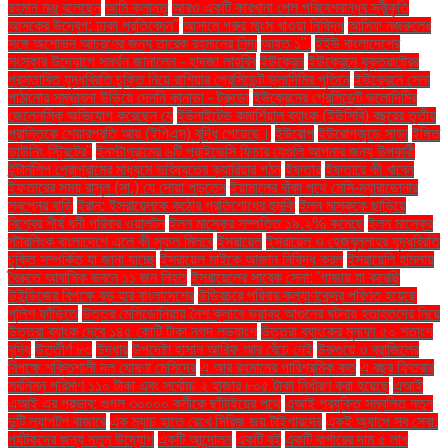
রহমান মঞ্জু বলেছেন
আমি ক্লান্ত
আরও একটি কারখানা পেল পরিবেশবান্ধব স্বীকৃতি
আসকের উদ্বেগ: ঢাকা প্রতিবেদন"
আসামে গরুর মাংস খাওয়া নিষিদ্ধ
আসিফ নজরুলের
সঙ্গে অশোভন আচরণের জন্য তারেক রহমানের নিন্দা
আহত ১".
ইইউ বাংলাদেশের
সংস্কার উদ্যোগে সমর্থন জানালেন - হাদজা লাহবিব
ইউক্রেন
ইউক্রেনে যুক্তরাষ্ট্রের
প্রস্তাবিত যুদ্ধবিরতি চুক্তি নিয়ে রাশিয়ার প্রেসিডেন্ট ভ্লাদিমির পুতিনে
ইউক্রেনে সেনা
পাঠানোর সম্ভাবনা উড়িয়ে দেননি কানাডা - ট্রুডো
ইউক্রেনের প্রেসিডেন্ট ভলোদিমির
জেলেনস্কি অভিযোগ করেছেন যে
ইউনাইটেড কমার্শিয়াল ব্যাংক (ইউসিবি) বছরের তৃতীয়
প্রান্তিকে শেয়ারপ্রতি আয় (ইপিএস) বৃদ্ধি পেয়েছে।
ইউরোপ
ইউরোপজুড়ে সাড়া
ইঙ্গিত
ডাউনিং স্ট্রিটের"
ইনস্টাগ্রামের ৬টি প্রাইভেসি ফিচার যেগুলি আপনার জন্য উপকারী
ইন্টার্নশিপ প্রোগ্রামের মাধ্যমে ভবিষ্যতের ক্যারিয়ার গঠন
ইফতার
ইফতারে কী খাবেন
ইফতারের সময় রাসুল (সা.) যে দোয়া পড়তেন
ইয়ামালের বাঁকা পথে মেসি-ম্যারাডোনার
স্বপ্নের বাড়ি
ইরান: ইসরায়েলকে কঠোর প্রতিশোধের হুমকি
ইলন মাস্ককে ছাড়িয়ে
বিশ্বের শীর্ষ ধনী পরিবার ওয়ালটন
ইলন মাস্কের সম্পত্তি ১৯.২% কমেছে
ইলন মাস্কের
স্টারলিংক বাংলাদেশে এলে কী সুফল মিলবে
ইসরায়েল
ইসরায়েল ও হেজবুল্লাহর যুদ্ধবিরতি
চুক্তি সম্পর্কিত যা জানা যাচ্ছে
ইসরায়েল মাইকে আজান নিষিদ্ধ করল
ইসরায়েলি হামলায়
বৈরুতে আবাসিক ভবনে ১১ জন নিহত
ইসরায়েলের সাবেক সেনা: 'গাজায় যা করেছি
উইন্ডিজের বিপক্ষে বড় হার বাংলাদেশের
উড়িরচরে পরিবার কল্যাণকেন্দ্র পরিণত হয়েছে
পুলিশ ফাঁড়িতে
উত্তর মেসিডোনিয়ায় নৈশ ক্লাবে ভয়াবহ আগুনের ঘটনায় হতাহতদের নিয়ে
উত্তরা ব্যাংক দেবে ১৪৫ কোটি টাকা নগদ লভ্যাংশ
উত্তরা ব্যাংকের মুনাফা ৫০ শতাংশ
বৃদ্ধি
উত্তীর্ণ ৮৩
উদ্ধার
উপদেষ্টা হাসান আরিফ আর বেঁচে নেই
উরুগুয়ে ও ব্রাজিলের
বিপক্ষে শক্তিশালী দল ঘোষণা মেসিদের
এ আর রহমানের পারিশ্রমিক কত
এ বছর ফিতরার
সর্বনিম্ন পরিমাণ ১১০ টাকা এবং সর্বোচ্চ ২ হাজার ৮০৫ টাকা নির্ধারণ করা হয়েছে
এআই
এআই এর প্রভাব: গুগল ৩০০০০ কর্মীকে ছাঁটাইয়ের পথে
এআই প্রযুক্তি সম্বলিত নতুন
দুটি ল্যাপটপ বাজারে
এক ম্যাচ হাতে রেখে সিরিজ জয় টাইগারদের
একই অ্যাপে সব সেবা:
পর্যটকদের জন্য নতুন উদ্যোগ
একটি আন্দোলন
একটি বই
একটি বার্গারের দাম ৫ লাখ