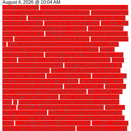
August 4, 2026 @ 10:04 AM
. ডায়াবেটিস ঝুঁকি কমানো:
। সুনামগঞ্জের শান্তিগঞ্জ উপজেলার সাংহাই হাওরে চলমান এই
সড়ক নির্মাণ প্রকল্পের জন্য জমির ক্ষতিপূরণ দেওয়া দূরের বিষয়
''অরফানেজ ট্রাস্ট মামলায়
সাজার রায় বাতিল
''কক্সবাজারের টেকনাফ উপজেলার নাফ নদীর মোহনায় মাছ ধরতে গিয়ে
চার বাংলাদেশি মাঝি নিখোঁজ''
''খুলনায় ‘নাটুকে’ পার্কে জলবায়ু তহবিল''
''ঘন কুয়াশায় ঢাকায়
নামতে না পেরে ৬ ফ্লাইট diverted সিলেট ও কলকাতায়''
''চলতি অর্থবছরে জিডিপি
প্রবৃদ্ধি ৪ শতাংশ হতে পারে''
''চ্যাটজিপিটির নতুন সুবিধা: ডিপসিকের প্রতিযোগিতার মুখে
বিপ্লব''
''বাইডেনের জাতির উদ্দেশে বিদায়ী ভাষণে কী বললেন''
''যুক্তরাষ্ট্রে তৈরি পিস্তলে
খুন
''রাষ্ট্রীয় পৃষ্ঠপোষকতায় লুটপাটের পথ বন্ধ করতে হবে: সাংবাদিক নেতা আজিজ"
''সুন্দরবনে নৌকায় দুই মণ হরিণের মাংস ফেলে পালাল চোর শিকারিরা''
'টিউলিপের
পদত্যাগপত্রে কী লেখা ছিল''
'ঢাকা বিশ্ববিদ্যালয় কেন্দ্রীয় ছাত্র সংসদ নির্বাচন: একটি
বিশ্লেষণ''
'শিক্ষাপ্রতিষ্ঠানে ‘গোপন রাজনীতি’ নিষিদ্ধের আহ্বান ছাত্রদলের''
'সংবিধান
সংস্কার কমিশনের সুপারিশ সম্পর্কে বিএনপি
‘অস্ট্রেলিয়া প্রতি মিনিটে ভারতকে স্মরণ
করিয়ে দেবে ধবলধোলাইয়ের কথা’
‘ইইউ ও ইউরোপীয় বিনিয়োগ ব্যাংক বাংলাদেশকে
পরিবেশ সুরক্ষায় সহায়তা দেবে’
‘এটা হয়তো আমার শেষ ম্যাচ’"
‘গণ–অভ্যুত্থান পরবর্তী
বিশ্ববিদ্যালয় ক্যাম্পাসে শান্তিপূর্ণ পরিবেশ প্রতিষ্ঠিত’
‘জয় বাংলা’কে জাতীয় স্লোগান
ঘোষণা করে হাইকোর্টের দেওয়া রায় স্থগিত
‘জাতীয় দলে আর খেলছি না’
‘ট্রাম্প একজন
উন্মাদ’: গাজা দখলের পরিকল্পনায় ফিলিস্তিনিদের প্রতিক্রিয়া
‘নির্বাচন বিলম্বিত হওয়ার
সংস্কারের বিরুদ্ধে বিএনপি’র অবস্থান’
‘পাঠান টু’ এর চিত্রনাট্য শাহরুখের মন জয়
করেছে
‘মা
‘মুনাফেকি’ নিয়ে রিজভীর মন্তব্য জাতীয় ঐক্যবিরোধী ও দুরভিসন্ধিপূর্ণ:
জামায়াত"
‘যুদ্ধবিরোধী’ রবীন্দ্রনাথ ঠাকুরের কাছে এক ইংরেজ মায়ের চিঠি
‘রোহিত শর্মা -
মোটা এবং গড়পড়তা খেলোয়াড়’
‘শিবিরের কমিটি’তে থাকার বিষয়ে পূজা চেরির বক্তব্য
"‘গণপরিষদ’ ও ‘সেকেন্ড রিপাবলিক’: জামায়াতসহ ইসলামী দলগুলোর মতভিন্নতা সামনে
আসছে"
"১০ কিলোমিটার ব্যবধানে সবজির দাম ৩-৪ গুণ বৃদ্ধি"
"১০ কোটি ও এমপি পদের
প্রলোভন: নুরুলের অভিযোগ মিথ্যা দাবি সামান্তার"
"১৫ বছরে বিচার ছাড়া ১৯২৬ জনের