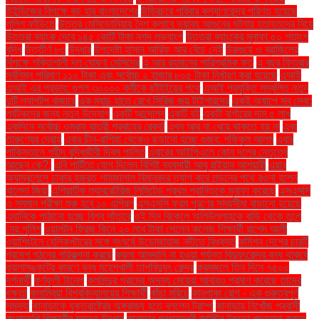
উইন্ডিজের বিপক্ষে বড় হার বাংলাদেশের
উড়িরচরে পরিবার কল্যাণকেন্দ্র পরিণত হয়েছে
পুলিশ ফাঁড়িতে
উত্তর মেসিডোনিয়ায় নৈশ ক্লাবে ভয়াবহ আগুনের ঘটনায় হতাহতদের নিয়ে
উত্তরা ব্যাংক দেবে ১৪৫ কোটি টাকা নগদ লভ্যাংশ
উত্তরা ব্যাংকের মুনাফা ৫০ শতাংশ
বৃদ্ধি
উত্তীর্ণ ৮৩
উদ্ধার
উপদেষ্টা হাসান আরিফ আর বেঁচে নেই
উরুগুয়ে ও ব্রাজিলের
বিপক্ষে শক্তিশালী দল ঘোষণা মেসিদের
এ আর রহমানের পারিশ্রমিক কত
এ বছর ফিতরার
সর্বনিম্ন পরিমাণ ১১০ টাকা এবং সর্বোচ্চ ২ হাজার ৮০৫ টাকা নির্ধারণ করা হয়েছে
এআই
এআই এর প্রভাব: গুগল ৩০০০০ কর্মীকে ছাঁটাইয়ের পথে
এআই প্রযুক্তি সম্বলিত নতুন
দুটি ল্যাপটপ বাজারে
এক ম্যাচ হাতে রেখে সিরিজ জয় টাইগারদের
একই অ্যাপে সব সেবা:
পর্যটকদের জন্য নতুন উদ্যোগ
একটি আন্দোলন
একটি বই
একটি বার্গারের দাম ৫ লাখ
একদিনে সর্বোচ্চ ওমরাহ যাত্রী প্রবাহের রেকর্ড
এখন আর না খেয়ে থাকতে হয় না
এবং
তারুণ্যের দ্রোহ
এবার চীন-রাশিয়া থেকেও ছড়ানো হচ্ছে গুজব: শফিকুল আলম
এবার
পাকিস্তানে শহীদ বুদ্ধিজীবী দিবস পালিত
এবারের আইপিএলে কোন দলের নেতৃত্বে
আছেন কে?.
এবি পার্টিতে যোগ দিলেন বিশিষ্ট ব্যবসায়ী আবু রাইয়ান আশয়ারী
এয়ার
অ্যাম্বুলেন্সে ঢাকার হজরত শাহজালাল বিমানবন্দর ত্যাগ করে লন্ডনের পথে রওনা হলেন
খালেদা জিয়া
এশিয়াটিক ল্যাবরেটরিজ লিমিটেড প্রথম প্রান্তিকে মুনাফা করেছে
এসএসসি
ও সমমান পরীক্ষা শুরু হবে ১০ এপ্রিল
এসএসসি ফরম পূরণের সময়সীমা বাড়ানো হয়েছে
এ্যানিকে পাঠানো হচ্ছে বিশ্ব সাঁতারে
ওই দিন বিকেলে অলিউল্লাহকে বাড়ি থেকে তুলে
নেয় পুলিশ
ওয়ালটন ফ্রিজ কিনে ২০ লাখ টাকা পেলেন কলেজ শিক্ষার্থী রাশেদ আলী
ওয়াশিংটনে হেলিকপ্টারের সঙ্গে সংঘর্ষে উড়োজাহাজ নদীতে বিধ্বস্ত
কমিশন দেশের চারটি
প্রদেশ গঠনের পরিকল্পনা করছে
কয়লা আমদানি না হওয়া পর্যন্ত বিদ্যুৎকেন্দ্র বন্ধ থাকবে
কয়লাসঙ্কটের কারণে বন্ধ মহেশখালী তাপবিদ্যুৎ কেন্দ্র
করমজলে তিন দিনে ৭৫০০
দর্শনার্থী
কর্ণফুলী টানেল
কলসিন্দুর গ্রামের অদম্য মেয়েরা আবারও প্রমাণ করেছে তাদের
দক্ষতা
কলাম্বিয়া বিশ্ববিদ্যালয়ের শিক্ষার্থী
কাঁচা মরিচে
কানপাকা রোগ - এক গুরুত্বপুর্ণ
সমস্যা
কানাডাকে যুক্তরাষ্ট্রের অঙ্গরাজ্য হতে বললেন ট্রাম্প
কানাডায় নিখোঁজ প্রবাসী
বাংলাদেশি শিক্ষার্থীর মরদেহ উদ্ধার
কানাডার প্রধানমন্ত্রী জাস্টিন ট্রুডো পদত্যাগ করতে