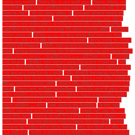
অপরের সাথে সম্পর্কিত
"মিরপুরে চাঁদা না পেয়ে মার্কেট ভাঙচুর
"মিরপুরে সাকিবের খেলা
বন্ধে বিক্ষোভ
"মির্জা ফখরুল আগামীকাল লন্ডন যাচ্ছেন"
"মেসি-সুয়ারেজ জুটি: কি এটি
সর্বকালের সেরা?"
"যদি এই সরকার পরাজিত হয়
"যুক্তরাজ্য রাশিয়াকে সহায়তা করা
ব্যক্তিদের প্রবেশ নিষিদ্ধ করছে"
"যুক্তরাষ্ট্র অবৈধ বাংলাদেশিদের ফেরত পাঠাবে"
"যুক্তরাষ্ট্র থেকে সামরিক বিমানে দেশে ফিরলেন নথিপত্রহীন ভারতীয় অভিবাসীরা"
"রাজনৈতিক দলের কাছ থেকে নাম চেয়েছে ইসি গঠনের অনুসন্ধান কমিটি"
"রাজনৈতিক
বক্তব্য এড়াতে চাই
"রাশিফল ২০২৪: এই বছরে আপনার জীবন কেমন হতে পারে"
"রাশেদ খান মেনন ও তাঁর স্ত্রীর বিদেশে যাত্রায় নিষেধাজ্ঞা"
"রাহুলের তুলনায় বড় ব্যবধানে
ওয়েনাডে জয়ী প্রিয়াঙ্কা"
"রিজভী: ভারত বাংলাদেশের সার্বভৌমত্বে সরাসরি হস্তক্ষেপ
করছে"
"রূপগঞ্জে ডাকাতদের হামলায় ঢাকা বিশ্ববিদ্যালয়ের ছাত্রের চোখে গুরুতর আঘাত"
"রেকর্ড মুনাফা ও লভ্যাংশ: শেয়ারধারীদের জন্য ৯৭৫ কোটি টাকার ঘোষণা"
"রেস্তোরাঁয়
ভ্যাট বাড়ছে না
"রৌমারীতে কৃষক সমাবেশে হামলার নিন্দা জানালো গণতন্ত্র মঞ্চ"
"লাঠি
দিয়ে ভর দিয়ে টিসিবির ট্রাক খুঁজছেন বিল্লাল সরদার"
"লিভারপুল কখন চ্যাম্পিয়ন হবে?"
"শত বছর আগে ঢাকায় ইফতার ও সাহ্‌রি"
"শহীদ বুদ্ধিজীবী শামসুজ্জোহার মৃত্যুদিবসকে
জাতীয় শিক্ষক দিবস হিসেবে ঘোষণা করার দাবি"
"শহীদ মিনারে ৬ দফা দাবিতে চাকরিচ্যুত
বিডিআর সদস্যদের অবস্থান ধর্মঘট"
"শাহবাগে শহীদ পরিবারের সদস্যদের সাড়ে ৫ ঘণ্টা
অবরোধ
"শিশুদের জন্য ফ্লু টিকার প্রয়োজনীয়তা"
"শিশুর দাঁত নড়লে কী করতে হবে?"
"শীতে ব্যাডমিন্টন খেলার উপকারিতা"
"শেখ হাসিনাকে থামাতে ঢাকায় ভারতীয় দূতাবাসে
তলব"
"শেয়ারবাজারে মূলধনি মুনাফার কর ১৫% এ নেমে এসেছে"
"শ্রমিকেরা দাবি
করছেন অতিরিক্ত ১০ শতাংশ
"সবুজ আপেলের নানা উপকারিতা"
"সংযুক্ত আরব
আমিরাত সফর শেষে দেশে ফিরলেন প্রধান উপদেষ্টা"
"সরকার প্রতি ডজন ডিম ১৩০
টাকায় বিক্রি করবে"
"সরকারের আওয়ামী লীগকে নিষিদ্ধ করার কোনো পরিকল্পনা নেই:
প্রধান উপদেষ্টা"
"সংস্কার কমিশনের সুপারিশের বিরুদ্ধে ইসি পাঠাল চিঠি"
"সংস্কার
প্রস্তাবের আগে নির্বাচন কমিশন গঠনের প্রক্রিয়া"
"সাত মাসে বিদেশি ঋণ বৃদ্ধি পেয়ে
৩৯৪ কোটি ডলার
"সামরিক তৎপরতার মুখে জাপোরিঝঝিয়াতে পরিদর্শনে ব্যর্থ আইএইএর