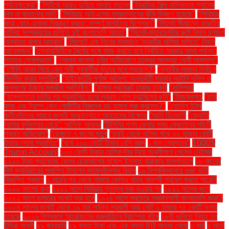
পর্যবেক্ষকেরা"
"সিটিকে আরও ডুবিয়ে সালাহ বললেন
"সিরামিক শিল্প মালিকদের গ্যাসের
দাম না বাড়ানোর দাবি"
"সিরিয়ায় আইএসের পুনরুত্থানের ঝুঁকি দ্বিগুণ হয়েছে"
"সিরিয়ায়
কারা কোন এলাকা নিয়ন্ত্রণ করছে: সম্পূর্ণ মানচিত্র বিশ্লেষণ"
"সিলেট সীমান্তে ভারতীয়
খাসিয়া সম্প্রদায়ের গুলিতে দুই বাংলাদেশি আহত"
"সিলেট-ম্যানচেস্টার রুটে বিমান চলাচল
অব্যাহত রাখার আহ্বান"
"সিলেটে এক দিনের ব্যবধানে ‘ভারতীয় খাসিয়া গু‌লিতে’ নিহত
আরেকজন"
"সেনাবাহিনীকে ধৈর্যের সঙ্গে কাজ করতে হবে নির্বাচিত সরকার আসা পর্যন্ত:
সাভারে সেনাপ্রধান"
"সোনার কমোড চুরির অভিযোগে চক্রের সদস্যরা দোষী সাব্যস্ত"
"সৌদি আরব গিয়ে কেন নারী গৃহকর্মীরা মৃত্যুর মুখে পড়ছেন?"
"স্থানীয় সরকার নির্বাচন
নির্দলীয় করার সুপারিশ"
"হাইকোর্টের পূর্ণাঙ্গ আদেশ: অন্তর্বর্তী সরকার আইনি দলিল ও
জনগণের ইচ্ছার সমর্থনে প্রতিষ্ঠিত"
"হাঙ্গার প্রজেক্টে ঢাকায় চাকরি
"হালিশহর
"হাসপাতালে ভর্তির পর প্রকাশিত হলো প্রথম পোপ ফ্রান্সিসের ছবি"
"হিজবুল্লাহ
"হুথি
কারা এবং ট্রাম্প কেন গোষ্ঠীটির বিরুদ্ধে বড় হামলা শুরু করলেন?"
"হোটেল ইন্টার
কন্টিনেন্টালের সামনে জুলাই অভ্যুত্থানে আহতদের বিক্ষোভ
“আমি ডিভোর্সি
“জ্যোতি
আমার কুমিল্লার মেয়ে”: আসিফ আকবর
“টিসিবির পণ্য কেনার সময় ক্রেতাদের পাঁচটি
প্রধান অভিযোগ”
“ডেঙ্গুতে ৭ জনের মৃত্যু
“দুবাই থেকে অবৈধ পথে ৩২ হাজার কোটি
টাকার সোনা প্রবাহিত”
“বর্ষে ২০০ কোটি টাকার বেশি বরাদ্দ
১ জন গ্রেপ্তার"
1000$
Trump Account
১০৩ কোটি টাকার হেলিকপ্টার নিয়ে অনুশীলনে গেলেন নেইমার
১২০০ টাকা প্যাকেজে হেলথ চেকআপের সুযোগ ইনসাফ বারাকাহ হাসপাতালে
১৮ বছরের
দীর্ঘ ক্যারিয়ারের সমাপ্তি টানলেন মাহমুদউল্লাহ রিয়াদ
১৯ বিশ্ববিদ্যালয়ে গুচ্ছ ভর্তি
বিজ্ঞপ্তি প্রকাশ
২ মার্চের পর থেকে গাজায় কোনও খাদ্য সামগ্রী প্রবেশ করতে পারেনি
২০০৮ সালের কথা
২০১১ সালে সিরিয়ায় গৃহযুদ্ধ শুরু হওয়ার পর
২০২১ সালের জুনে
২০২২ সালে ডলারের সংকট শুরু হলে
২০২৪ সালে সবচেয়ে প্রভাবশালী বাংলাদেশি কারা?
২০২৪ সালের জুলাই থেকে ১৯ মার্চ পর্যন্ত প্রবাসী আয় মোট ২ হাজার ৭৪ কোটি ডলার
হয়েছে
২০২৬ বিশ্বকাপ আয়োজনের গুরুদায়িত্ব ট্রাম্পের কাঁধে
২৮টি গুলিতে নিহত হন
ইন্দিরা গান্ধী
২৯ জানুয়ারি
২৯ বস্তা টাকা এবং এক বস্তা চিঠি পাওয়া গেছে
৩ মার্চ
৩ মার্চে