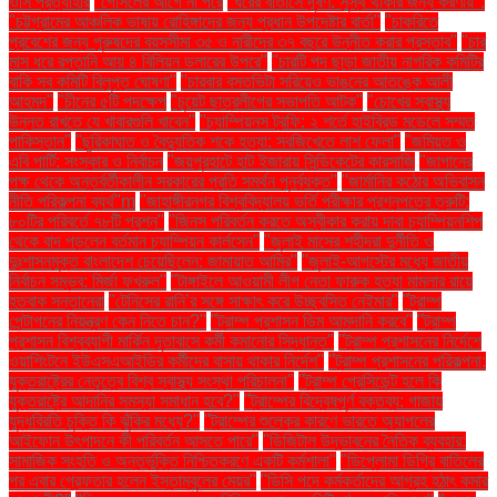
ওসি প্রত্যাহার
"গোসলের আগে না পরে
"ঘরের বাতাসে দূষণ: সুস্থ থাকার জন্য করণীয়".
"চট্টগ্রামের আঞ্চলিক ভাষায় রোহিঙ্গাদের জন্য প্রধান উপদেষ্টার বার্তা"
"চাকরিতে
প্রবেশের জন্য পুরুষদের বয়সসীমা ৩৫ ও নারীদের ৩৭ বছরে উন্নীত করার প্রস্তাব"
"চার
মাস ধরে রপ্তানি আয় ৪ বিলিয়ন ডলারের উপরে"
"চারটি পদ ছাড়া জাতীয় নাগরিক কমিটির
বাকি সব কমিটি বিলুপ্ত ঘোষণা"
"চারবার বসতভিটা সরিয়েও ভাঙনের আতঙ্কে আলী
আহমদ"
"চীনের ৫টি পদক্ষেপ
"চুয়েট ছাত্রলীগের সভাপতি আটক"
"চোখের স্বাস্থ্য
উন্নত রাখতে যে খাবারগুলি খাবেন"
"চ্যাম্পিয়নস ট্রফি: ২ শর্তে হাইব্রিড মডেলে সম্মত
পাকিস্তান"
"ছুরিকাঘাত ও বৈদ্যুতিক শকে হত্যা: সবজিখেতে লাশ ফেলা"
"জমিয়ত ও
এবি পার্টি: সংস্কার ও নির্বাচন
"জয়পুরহাটে হাট ইজারায় সিন্ডিকেটের কারসাজি
"জাপানের
পক্ষ থেকে অন্তর্বর্তীকালীন সরকারের প্রতি সমর্থন পুনর্ব্যক্ত"
"জার্মানির কঠোর অভিবাসন
নীতি পরিকল্পনা ব্যর্থ"m
"জাহাঙ্গীরনগর বিশ্ববিদ্যালয় ভর্তি পরীক্ষার প্রশ্নপত্রে ত্রুটি:
৮০টির পরিবর্তে ৭৮টি প্রশ্ন"
"জিনস পরিবর্তন করতে অস্বীকার করায় দাবা চ্যাম্পিয়নশিপ
থেকে বাদ পড়লেন বর্তমান চ্যাম্পিয়ন কার্লসেন"
"জুলাই মাসের শহীদরা দুর্নীতি ও
দুঃশাসনমুক্ত বাংলাদেশ চেয়েছিলেন: জামায়াত আমির"
"জুলাই-আগস্টের মধ্যে জাতীয়
নির্বাচন সম্ভব: মির্জা ফখরুল"
"টাঙ্গাইলে আওয়ামী লীগ নেতা ফারুক হত্যা মামলার রায়ে
হতবাক সন্তানেরা
"টেনিসের রানি’র সঙ্গে সাক্ষাৎ করে উচ্ছ্বসিত নেইমার"
"ট্রাম্প
পেন্টাগনের নিয়ন্ত্রণ কেন নিতে চান?"
"ট্রাম্প প্রশাসন ডিম আমদানি করবে"
"ট্রাম্প
প্রশাসন বিশ্বব্যাপী মার্কিন দূতাবাসে কর্মী কমানোর সিদ্ধান্ত"
"ট্রাম্প প্রশাসনের নির্দেশে
ওয়াশিংটনে ইউএসএআইডির কর্মীদের বাসায় থাকার নির্দেশ"
"ট্রাম্প প্রশাসনের পরিকল্পনা:
যুক্তরাষ্ট্রের নেতৃত্বে বিশ্ব স্বাস্থ্য সংস্থা পরিচালনা"
"ট্রাম্প প্রেসিডেন্ট হলে কি
যুক্তরাষ্ট্রে আদানির সমস্যা সমাধান হবে?"
"ট্রাম্পের বিদ্বেষপূর্ণ বক্তব্য: গাজায়
যুদ্ধবিরতি চুক্তি কি ঝুঁকির মধ্যে?"
"ট্রাম্পের শুল্কের কারণে ভারতে অ্যাপলের
আইফোন উৎপাদনে কী পরিবর্তন আসতে পারে"
"ডিজিটাল উদ্ভাবনের নৈতিক ব্যবহার:
সামাজিক সংহতি ও অন্তর্ভুক্তি নিশ্চিতকরণে একটি কর্মশালা"
"ডিপ্লোমা ডিগ্রি বাতিলের
পর এবার গ্রেফতার হলেন ইস্তাম্বুলের মেয়র"
"ডিসি পদে কর্মকর্তাদের আগ্রহ হঠাৎ কমার