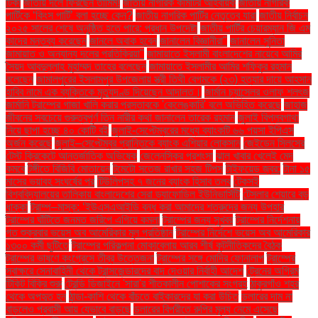
টিকা
জাতীয় দলে ফিরছেন তামিম!
জাতীয় নাগরিক কমিটির আহ্বায়ক
জাতীয় নাগরিক
পার্টিকে ‘কিংস পার্টি’ বলা হচ্ছে কেন?
জাতীয় নাগরিক পার্টির নেতৃত্বে যারা
জাতীয় নির্বাচন
২০২৫ সালের শেষে অনুষ্ঠিত হতে পারে: প্রধান উপদেষ্টা
জাতীয় পার্টির চেয়ারম্যান জি এম
কাদের মন্তব্য করেছেন
জানলে অবাক হবেন
জানালেন বিজ্ঞানীরা"
জানালেন সুনিতা
জামায়াত ও অন্যান্য দলের প্রতিক্রিয়া''
জামায়াতে ইসলামী বাংলাদেশের নায়েবে আমির
সৈয়দ আবদুল্লাহ মুহাম্মদ তাহের বলেছেন
জামায়াতে ইসলামীর আমির শফিকুর রহমান
বলেছেন
জামালপুরের ইসলামপুর উপজেলায় স্ত্রী তিথী বেগমকে (২৩) হত্যার দায়ে আহসান
হাবিব নামে এক ব্যক্তিকে মৃত্যুদণ্ড দিয়েছেন আদালত।
জার্মান চ্যান্সেলর ওলাফ শলৎজ
জার্মানি ট্রাম্পের গাজা খালি করার প্রস্তাবকে 'কেলেঙ্কারি' বলে অভিহিত করেছে
জাহাজ
জীবনের সবচেয়ে গুরুত্বপূর্ণ তিন নারীর কথা জানালেন তারেক রহমান
জুলাই বিপ্লবগাথা
নিয়ে ছাপা হচ্ছে ৪০ কোটি বই
জুলাই-সেপ্টেম্বরের মধ্যে ব্যাংকটি ৬৬ পয়সা ইপিএস
অর্জন করেছে
জুলাই–সেপ্টেম্বর প্রান্তিকে ব্যাংক এশিয়ার লোকসান
জেইডেন সিলসের
টেস্ট ক্রিকেটে আন্তর্জাতিক অভিষেক
জেলেনস্কির প্রশংসা
ঝাল খাবার খেলেই মেদ
কমবে
টঙ্গীতে বিজিবি মোতায়েন
টমেটো সতেজ রাখার সহজ টিপস
টাইফয়েড জ্বর:
টানা ১৫
মাসের ভয়াবহ সংঘর্ষের পর
টিউলিপসহ ৭ জনের ব্যাংক হিসাব তলব
টেকসই
বিশ্ববিদ্যালয়ের তালিকায় বাংলাদেশের সেরা ড্যাফোডিল ইউনিভার্সিটি
টেসলার শেয়ারে বড়
ধাক্কা
ট্রাম্প–মাস্ক: ‘ইউএসএআইডি বন্ধ করা আমাদের শত্রুদের জন্য উপহার
ট্রাম্পের ঘাঁটিতে জনমত জরিপে এগিয়ে কমলা
ট্রাম্পের জন্য সুখবর
ট্রাম্পের নির্দেশনায়
গত শুক্রবার ভয়েস অব আমেরিকার মূল প্রতিষ্ঠান
ট্রাম্পের নির্দেশে ভয়েস অব আমেরিকার
১৩০০ কর্মী ছুটিতে
ট্রাম্পের পরিকল্পনা মোকাবেলায় আরব শীর্ষ কূটনীতিকদের বৈঠক
ট্রাম্পের ভাষণে কংগ্রেসে তীব্র উত্তেজনা
ট্রাম্পের সঙ্গে মোদির ফোনালাপ
ট্রাম্পের
স্বাক্ষরে সেনাবাহিনী থেকে ট্রান্সজেন্ডারদের বাদ দেওয়ার নির্বাহী আদেশ
ট্রেনের অগ্রিম
টিকিট বিক্রি শুরু
ট্রেন্ডি ডিজাইনে 'সারা'র শীতকালীন পোশাকের সংগ্রহ
ঠাকুরগাঁও শহর
থেকে অপহৃত হন
ঠান্ডা-কাশি থেকে বাঁচতে বাইকারদের যা করা উচিত
ডলারের দাম না
বাড়লেও প্রবাসী আয় যেভাবে বাড়ছে
ডলারের বিপরীতে রুপির মূল্য নেমে এসেছে