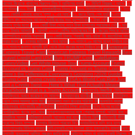
খালেদা জিয়াকে খালাসের বিরুদ্ধে লিভ টু আপিলের শুনানি
৩০ মিনিটে নিয়ন্ত্রণে আসে"
৩০
সেপ্টেম্বর
৩০০ টাকা!
৩৩ হামলাকারীসহ নিহত ৫৮
৩৬৯ ফিলিস্তিনি কারামুক্ত"
৪ দিনে
৮০০ কোটি! কোথায় থামবে 'পুষ্পা ২' এর আয়?
৪১ বছরে বিচার শেষ হয়নি
৪৩তম
বিসিএস বাদ পড়াদের আবেদন পুনর্বিবেচনার সভা বৃহস্পতিবার
৫ টাকা বেশি
৫ শতাংশই
থাকবে পূর্বের মতো"
৫০০ কোটি টাকা দেবে: নতুন টাকা ছাপানোর প্রয়োজন নেই
৬ মার্চ
৬৭৫ টাকায় আমদানি
৭ আগস্ট ২০০৫: মেসির অভিষেকের দিন
৭ বছরের শিশুকে আইটি
কোম্পানিতে চাকরির প্রস্তাব
৭৩০ কোটি টাকার ‘প্রবাসী আয় নাটক’ কি কালোটাকা সাদা
করার জন্য?
৮ চক্রের জড়িত"
৮ জন আহত
৮.৬ শতাংশ ১৮ মাসের মধ্যে নির্বাচন চান
৮.৭ শতাংশ জনগণ আগামী দুই থেকে তিন বছরের মধ্যে নির্বাচন চান
AI
American
Express Travel Card
American Express Travel Rewards
Best
Travel Credit Card USA
Buy TRUMP Coin
CuteBabies
FunnyVideo
Get White House Tour
Trump Account
Trump
Account vs Trump Coin:
Trump Account vs Trump Coin:
Here's the Difference Everyone's Googling (2026 Guide)
Trump Coin
Trump crypto coin
USA's World Cup Run Just
Got a Crypto Twist — Here's What That Actually Means
ViralShorts
what is a Trump Account
অক্সফোর্ডের বিজ্ঞানীরা টেলিপোর্টেশন
প্রযুক্তিতে অর্জন করেছেন বড় সাফল্য
অগ্রযাত্রার যাত্রীরা
অটোমোবাইল
অতিরিক্ত চা
খেলে যেসব সমস্যা হতে পারে
অতিরিক্ত লবণ খাওয়ার পরিণতি কী
অনলাইন ব্যবসা
পরিচালনায় হাইকোর্টের ৯টি নির্দেশনা
অনলাইন শিক্ষা প্ল্যাটফর্ম
অন্য দিনের মতোই
অপরিকল্পিত ঋণের বৃহৎ বোঝা
অপ্রাপ্তবয়স্কদের সঙ্গে প্রেমের সম্পর্ক: আইনি বাধা ও
সামাজিক সমস্যা
অভিজ্ঞতা ছাড়াই আবেদন করা যাবে
অভিনয় শিল্পী
অভিনেত্রী কীর্তি
সুরেশের বিবাহ সম্পন্ন
অস্কার জিততে পারবেন কি?
অ্যাডমিনকে গুলি করে হত্যা
অ্যালোভেরার বিভিন্ন ব্যবহার
আইএসআইএসের পতাকা হাতে যুক্তরাষ্ট্রে হামলা!
আইন
উপদেষ্টা অধ্যাপক আসিফ নজরুল জানিয়েছেন
আইনের শাসন না থাকলে কেউ নিরাপদ নয়