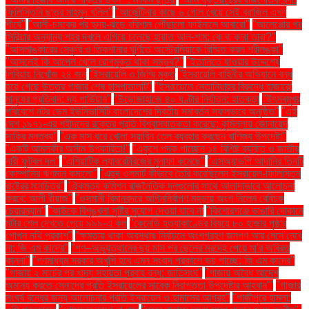
ফিলিস্তিনি ছাত্র মাহমুদ খলিল"
"আর্জেন্টিনার কাছে ৬ গোল খেয়ে সেই ব্রাজিল এখন
শীর্ষে"
"আলী-চমকের পর হৃদয়-ঝড়ে বরিশাল পৌঁছালো ফাইনালে আবারো"
"আলেপ্পোর পর
সিরিয়ার অন্যান্য শহর দখলে এগিয়ে চলেছে হায়াত আল-শাম: কে বা কারা তারা?"
"আসলাঙ্কারের সেঞ্চুরি ও তিকশানার ঘূর্ণিতে অস্ট্রেলিয়াকে বিস্মিত করল শ্রীলঙ্কা"
"আসলেই কি আপেল খেলে রোগমুক্ত থাকা সম্ভব?"
"ইতালিতে যাওয়ার উদ্দেশ্যে
লিবিয়ায় নিখোঁজ ২৪ জন
"ইসরায়েলি ৩ জিম্মি মুক্ত
"ইসরায়েলি বাহিনীর অভিযানে বন্ধ
হয়ে গেছে উত্তর গাজার শেষ হাসপাতালটি"
"ইসরায়েলে নেতানিয়াহুর বিরুদ্ধে হাজারো
মানুষের প্রতিবাদ: দ্য গার্ডিয়ান"
"উড়োজাহাজে ৪০ ঘণ্টার নির্যাতন: হাতকড়া
"উৎসবমুখর
পরিবেশে নটর ডেম ইউনিভার্সিটি বাংলাদেশের দ্বিতীয় সমাবর্তন সফলভাবে অনুষ্ঠিত"
"এই
দেশ ১৯৭১-এর শহীদদের রক্তের প্রতি বিশ্বাসঘাতকতা করেছে: কুমিল্লায় জোনায়েদ
সাকির মন্তব্য"
"এক মাস ধরে খোলা সয়াবিন তেল ব্যবহার করছেন বাণিজ্য উপদেষ্টা"
"একটি আমলকীর অসীম উপকারিতা!"
"একুশে পদক পাচ্ছেন ১৪ বিশিষ্ট ব্যক্তি ও জাতীয়
নারী ফুটবল দল"
"এশিয়াটিক ল্যাবরেটরিজের মুনাফা কমেছে"
"এসঅ্যান্ডপি আদানির তিনটি
কোম্পানির ঋণমান কমালো"
"এহুদ ওলমার্ট কীভাবে তৈরি করেছিলেন ইসরায়েল-ফিলিস্তিন
রাষ্ট্রের মানচিত্র"
"ঐকমত্য কমিশন রাজনৈতিক দলগুলোর সাথে আলাদাভাবে আলোচনা
করবে: আলী রীয়াজ"
"ওসমানী বিমানবন্দরে অগ্নিনির্বাপণ মহড়ায় অংশ নিলেন বেবিচক
চেয়ারম্যান"
"কাউকে বিশৃঙ্খলা সৃষ্টির সুযোগ দেওয়া যাবে না
"কিশোরগঞ্জে ভাঙারি দোকানে
মর্টার শেল দেখতে পেয়ে ৯৯৯-এ কল
"কেনেডি হত্যাকাণ্ডের বিষয়ে ৮০ হাজার পৃষ্ঠার
গোপন নথি প্রকাশ"
"ক্ষমতায় থাকা অবস্থায় নির্বাচনে অংশগ্রহণ জনগণ আর মেনে নেবে
না: জি এম কাদের"
"গণ–অভ্যুত্থানের ছয় মাস পর ছেলের মরদেহ পেয়ে মা'র অবিরত
কান্না"
"গণমাধ্যম সরকার অখুশি হবে এমন সংবাদ প্রকাশে ভয় পাচ্ছে: জি এম কাদের"
"গাজায় ২ মার্চের পর খাদ্য সহায়তা প্রবাহ বন্ধ: জাতিসংঘ"
"গাজায় অবৈধ আদেশ
অমান্য করতে সেনাদের প্রতি ইসরায়েলের সাবেক নিরাপত্তা উপদেষ্টার আহ্বান"'
"গাজার
সংঘর্ষ বন্ধের জন্য আলোচনার প্রতি ইসরায়েল ও হামাসের আগ্রহ"
"গাজীপুরে হামলা: