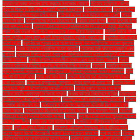
পুনঃতদন্ত দ্রুত সম্পন্ন হবে: স্বরাষ্ট্র উপদেষ্টার ঘোষণা"
পুতিনের হানিট্র্যাপ কৌশল
পুতুলের বিরুদ্ধে চিঠি এখনও পায়নি পররাষ্ট্র মন্ত্রণালয়
পুরুষ যখন বাবা হন
পুরুষদের জন্য
শরীর সুস্থ রাখতে প্রয়োজনীয় খাবার
পুলিশকে হামলা করে ছিনিয়ে নেয়ার চেষ্টা"
পেছনে
ফেললেন রদ্রি
পেনাল্টি মিসের ম্যাচে রিয়ালের জয়
পেঁয়াজ ছাড়া রান্না!
পোষা কুকুরের জন্য
বিয়ে ভাঙলেন কনে!
প্রতারণা ঠেকাতে নতুন ভেরিফিকেশন ফিচার চালু করছে টেলিগ্রাম
প্রতি কেজি শুকনা শজন পাতা ৩৫০ থেকে ৪০০ টাকায় বিক্রি হয়।
প্রতিটি ব্যাংক শাখায়
স্কুল ব্যাংকিং চালুর জন্য একটি শিক্ষাপ্রতিষ্ঠান প্রতিষ্ঠা করতে হবে
প্রতিদিন ডিম খাওয়া:
ভালো না মন্দ
প্রতিষ্ঠানের প্রভাব নিয়ে গবেষণার জন্য তিন অর্থনীতিবিদ নোবেল পুরস্কার
পেলেন"
প্রথম আলোতে প্রকাশিত সংবাদ অনুযায়ী
প্রথমবার জুটি বাঁধছেন আয়ুষ্মান এবং
রাশমিকা
প্রথমবার বিমানে ভ্রমণ করছেন? প্রথমবার বিমানে ভ্রমণ করছেন? সঙ্গে যেসব
জিনিস নেবেন না
প্রধান উপদেষ্টার সময়সীমা মাথায় রেখে কাজ করছি: সিইসি"
প্রধান
নির্বাচন কমিশনার (সিইসি) এ এম এম নাসির উদ্দিন বলেছেন
প্রযুক্তি
প্রযুক্তি ব্যবহার
প্রশ্ন ইসলামী আন্দোলনের"
প্রাইমমুভার ও ট্রেইলরশ্রমিকদের আবারও কর্মবিরতি
প্রায়
১৯ লাখের মতো মানুষ
প্রায় এক মাস হলো
ফজলে করিমের দুই ছেলের বিদেশ যাওয়ার
ওপর নিষেধাজ্ঞা
ফাঙ্গাস বা ছত্রাকের আক্রমণ রোধের জন্য যা করতে হবে
ফার্মের ডিম না
দেশি ডিম: পুষ্টি ও উপকারিতায় কোনটি এগিয়ে?
ফার্মের মুরগির ডিমের দাম বৃদ্ধি
ফিজিওথেরাপি -গুরুত্বপূর্ণ চিকিৎসা পদ্ধতি
ফিফার বর্ষসেরা ভিনিসিয়ুস জুনিয়র
ফিলিস্তিনি
বন্দীদের মধ্যে কারা মুক্তি পেতে পারে?
ফিলিস্তিনে আল জাজিরার সম্প্রচার বন্ধ
ফুটবলে
গোলটাই থাকে বেশি মনে
ফেইসবুকে ছড়িয়ে পড়া যশোরের ভিডিওটি ছিল ‘যেমন খুশি
তেমন সাজো’
ফেব্রুয়ারিতে বিএনপির মাঠে নামার ঘোষণা
ফের উত্তাল সিরিয়া
ফেলানীর
পরিবারের দায়িত্ব নিলেন উপদেষ্টা আসিফ
ফেসবুক
ফ্যাশনে তাক লাগাতে পুরুষদের মানতে
হবে এই ১০ টিপস
ফ্রিদা এবং তার ব্যথার চিত্র
ফ্লোরিডায় নারীশক্তির মধ্যে সেরা
জায়েদ
ফ্ল্যাট ও ব্যাংক হিসাব জব্দ
বইমেলায় তৌহিদুল ইসলামের ‘বিয়ে বাড়িতে ইয়ে’
বছরের প্রথম দিনেই ‘স্বৈরাচারী অঞ্জনা’ নিয়ে ফিরছেন মনির খান
বন্ধ বহু সড়ক
বরিশালে
চ্যাম্পিয়নদের বরণ জনসমুদ্রের আনন্দ উৎসব
বর্তমানে বায়ুদূষণ এমন এক ভয়াবহ পর্যায়ে