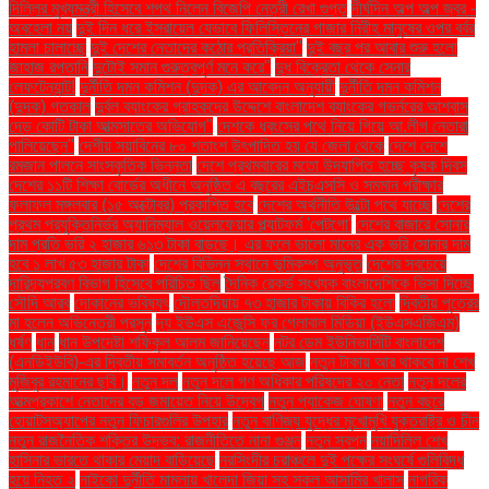
দিল্লির মুখ্যমন্ত্রী হিসেবে শপথ নিলেন বিজেপি নেত্রী রেখা গুপ্ত
দীর্ঘদিন অল্প অল্প জ্বর -
অবহেলা নয়
দুই দিন ধরে ইসরায়েল যেভাবে ফিলিস্তিনের গাজার নিরীহ মানুষের ওপর বর্বর
হামলা চালাচ্ছে
দুই দেশের নেতাদের কঠোর প্রতিক্রিয়া"
দুই বছর পর আবার শুরু হলো
জাহাজ রপ্তানি
দুটোই সমান গুরুত্বপূর্ণ মনে করে"
দুধ বিক্রেতা থেকে সেনার
লেফটেন্যান্ট!
দুর্নীতি দমন কমিশন (দুদক) এর আবেদন অনুযায়ী
দুর্নীতি দমন কমিশন
(দুদক) গতকাল
দুর্বল ব্যাংকের গ্রাহকদের উদ্দেশে বাংলাদেশ ব্যাংকের গভর্নরের আশ্বাস
দেড় কোটি টাকা আত্মসাতের অভিযোগ"
দেশকে ধ্বংসের পথে নিয়ে গিয়ে আ.লীগ নেতারা
পালিয়েছেন"
দেশীয় সয়াবিনের ৮০ শতাংশ উৎপাদিত হয় যে জেলা থেকে
দেশে দেশে
রমজান পালনে সাংস্কৃতিক ভিন্নতা
দেশে প্রথমবারের মতো উদযাপিত হচ্ছে কৃষক দিবস
দেশের ১১টি শিক্ষা বোর্ডের অধীনে অনুষ্ঠিত এ বছরের এইচএসসি ও সমমান পরীক্ষার
ফলাফল মঙ্গলবার (১৫ অক্টোবর) প্রকাশিত হবে
দেশের অর্থনীতি উল্টো পথে যাচ্ছে
দেশের
প্রথম প্রযুক্তিনির্ভর অ্যানিম্যাল ওয়েলফেয়ার প্ল্যাটফর্ম 'পেটগো'
দেশের বাজারে সোনার
দাম প্রতি ভরি ২ হাজার ৬১৩ টাকা বাড়ছে। এর ফলে ভালো মানের এক ভরি সোনার দাম
হবে ১ লাখ ৫৩ হাজার টাকা
দেশের বিভিন্ন স্থানে ভূমিকম্প অনুভূত
দেশের সবচেয়ে
দারিদ্র্যপ্রবণ বিভাগ হিসেবে পরিচিত ছিল
দৈনিক রেকর্ড সংখ্যক বাংলাদেশিকে ভিসা দিচ্ছে
সৌদি আরব
দোকানের ভবিষ্যৎ
দৌলতদিয়ায় ৭৩ হাজার টাকায় বিক্রি হলো
দ্বিতীয় পুত্রের
মা হলেন অভিনেত্রী প্রসূন
দ্য ইউএস এজেন্সি ফর গ্লোবাল মিডিয়া (ইউএসএজিএম)
ধর্ষণ
ধান
ধান উপদেষ্টা শফিকুল আলম জানিয়েছেন
নটর ডেম ইউনিভার্সিটি বাংলাদেশ
(এনডিইউবি)-এর দ্বিতীয় সমাবর্তন অনুষ্ঠিত হয়েছে আজ
নতুন টাকায় আর থাকবে না শেখ
মুজিবুর রহমানের ছবি।
নতুন দল
নতুন দলে গণ অধিকার পরিষদের ২০ নেতা
নতুন দলের
আত্মপ্রকাশে নেতাদের বড় জমায়েত নিয়ে উদ্বেগ
নতুন প্যাকেজ ঘোষণা
নতুন বছরে
হোয়াটসঅ্যাপের নতুন ফিচারগুলির উপহার
নতুন বাণিজ্য যুদ্ধের মুখোমুখি যুক্তরাষ্ট্র ও চীন
নতুন রাজনৈতিক শক্তির উদ্ভব: রাজনীতিতে নানা গুঞ্জন
নতুন স্বপ্ন
নয়াদিল্লি শেখ
হাসিনার ভারতে থাকার মেয়াদ বাড়িয়েছে
নরসিংদীর চরাঞ্চলে দুই পক্ষের সংঘর্ষে গুলিবিদ্ধ
হয়ে নিহত ২
নাইকো দুর্নীতি মামলায় খালেদা জিয়া সহ সকল আসামির খালাস
নাগরিক