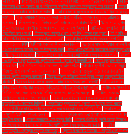
কারণ কী?"
"ডিসেম্বরের মধ্যে জেলার বিভিন্ন স্থানে কমিটি গঠনের পরিকল্পনা"
"ঢাকার
ইজতেমা থেকে ফেরার পথে পশ্চিমবঙ্গে মুসলিম তরুণকে আক্রান্ত করা হয়েছে"
"ঢাকার
জাহাঙ্গীর টাওয়ারে ক্যাফেতে আগুন
"ঢাকার রাস্তায় ধুলোর কারণে বাড়ছে শিশুদের স্বাস্থ্য
সমস্যা"
"তত্ত্বাবধায়ক সরকার ব্যবস্থা নিয়ে ৩টি রিভিউ আবেদন শুনানির তারিখ ১৭
নভেম্বর"
"তিন দশকে ৩০ বিশ্ব রেকর্ড: জাকেরের অসাধারণ কীর্তি"
"তিন সপ্তাহ পর
মুক্তিপণের ২৫ লাখ টাকা দেওয়ার পর তরুণের লাশ উদ্ধার"
"থাইরয়েড সম্পর্কিত ৫টি
প্রচলিত ভুল ধারণা"
"দিনাজপুরে মৌসুম শেষেও সুগন্ধি ধানের দাম হ্রাস"
"দীপু মনি ও
তাঁর স্বামীর বিরুদ্ধে দুদকের মামলা দায়ের"
"দুই প্ল্যাটফর্মের সমানসংখ্যক নেতা নিয়ে
নতুন দলের কমিটি
"দুটি আলংকারিক উদ্ভিদের বিবরণ"
"দুদকের মামলায় ইয়াবা ব্যবসায়ীর
৭৬ লাখ টাকার অবৈধ সম্পদ উদ্ধারের দাবি
"দেশে এইচএমপিভি ভাইরাসে আক্রান্ত এক
নারী মৃত্যুবরণ করেছেন
"দেশে বছরে প্রায় ৩ লাখ কোটি টাকার শুল্ক ও কর ছাড়"
"নওগাঁয়
১৬ বছর পর ছাত্রশিবিরের প্রতিষ্ঠাবার্ষিকী প্রকাশ্যে উদযাপিত"
"নতুন ছাত্রসংগঠনের
যাত্রা শুরু
"নর্থ মেসিডোনিয়ার নৈশক্লাবে অগ্নিকাণ্ড
"নাটোরে যুবলীগ নেতাকে পিটুনি
দিয়ে পুলিশে সোপর্দ করল ছাত্র-জনতা"
"নানা পদক্ষেপ সত্ত্বেও চীনের তরুণ-তরুণীরা
বিয়ের প্রতি আগ্রহ হারাচ্ছে"
"নিভৃতপল্লির নারীদের তৈরি জুতা পাচ্ছে আন্তর্জাতিক
বাজারে"
"নির্বাচন নিয়ে বিতর্ক করছে একটি রাজনৈতিক দল: রিজভী"
"নির্বাচনের তারিখ
রাজনৈতিক দলগুলোর চাওয়ার ভিত্তিতে নির্ধারিত হবে: প্রেস সচিব"
"নির্বাচনের সময়সীমা
নির্ধারণ করবে সরকার ও রাজনৈতিক দলগুলো: জাতিসংঘের দূত"
"নির্বাচিত সরকারই
সর্বোত্তম সরকার: মির্জা ফখরুল"
"নিষিদ্ধ ঘোষণার পর ভোরবেলায় ঢাকার রাস্তায়
ছাত্রলীগের নেতাদের মিছিল"
"নেতানিয়াহু যুক্তরাজ্যে ঢুকলে গ্রেপ্তার হতে পারেন
"নোয়াখালী জেলা বিএনপির নতুন পাঁচ সদস্যের আহ্বায়ক কমিটি গঠন"
"পদ্মার পাড়ে
অস্থায়ী হাটে ইলিশ বেচাকেনা"''
"পাকিস্তান থেকে বাংলাদেশে আসার পর রুনা লায়লার
সম্মুখীন বাধার"
"পাগলা মসজিদে এক বস্তা চিঠি:
"পাবনার শুঁটকি রপ্তানি হচ্ছে বিদেশে"
"পুতিনের নতুন ধরনের আরও শক্তিশালী ক্ষেপণাস্ত্র ব্যবহারের হুমকি"
"পৃথিবীর
অভ্যন্তরীণ কেন্দ্রের আকৃতি বদলাচ্ছে"
"প্রধান উপদেষ্টা: সরকার এ বছরের শেষ নাগাদ