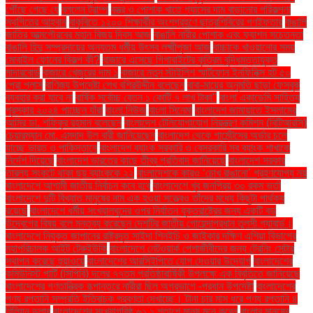
পৌঁছে গেছে যে
বললেন ট্রাম্প
বস্ত্র ও পোশাক খাতে গ্যাসের দাম বাড়ানোর পরিকল্পনা
স্থগিতের আহ্বান
বাকৃবিতে ১২০০ শিক্ষার্থীর অংশগ্রহণে ছাত্রশিবিরের গণইফতার
বাঙালি
জাতির আত্মগৌরবের মহান বিজয় দিবস আজ
বাঙালি নারীর পোশাক এবং ফ্যাশন সচেতনতা
বাঙালি হিন্দু সম্প্রদায়ের অন্যতম ধর্মীয় উৎসব লক্ষ্মীপূজা আজ
বাচ্চাকে খাওয়ানোর সময়
মোবাইল ফোনের বিকল্প কী?
বাজারে এসেছে গিগাবাইটের কৃত্রিম বুদ্ধিমত্তাযুক্ত
মাদারবোর্ড
বাজারে খেজুরের দাম ১
বাজারে নতুন স্টাইলিশ স্মার্টফোন ইনফিনিক্স হট ৫০
প্রো প্লাস
বাণিজ্য উপদেষ্টা শেখ বশিরউদ্দীন বলেছেন
বাবা-মায়ের অনুমতি ছাড়া ফেসবুক
ব্যবহার করা যাবে না
বার্ষিক সর্বোচ্চ বেতন ১ কোটি ৭ লাখ টাকা"
বাংলা একাডেমি সাহিত্য
পুরস্কার ২০২৪ পাচ্ছেন যাঁরা
বাংলা নিউজ
বাংলা সিনেমা
বাংলাদেশ জামায়াতে ইসলামের
আমির ডা. শফিকুর রহমান বলেছেন
বাংলাদেশ টেলিযোগাযোগ নিয়ন্ত্রণ কমিশন (বিটিআরসি)
চেয়ারম্যান মো. এমদাদ উল বারী জানিয়েছেন
বাংলাদেশ থেকে গার্মেন্টসের অর্ডার চলে
যাচ্ছে ভারত ও পাকিস্তানে
বাংলাদেশ ব্যাংক সরকারি ও বেসরকারি সব ব্যাংক শাখাকে
নির্দেশ দিয়েছে
বাংলাদেশ ভারতের কাছে তীব্র প্রতিবাদ জানিয়েছে
বাংলাদেশ সরকার
তারল্য সংকটে থাকা ছয় ব্যাংককে ২২
বাংলাদেশকে কারও ‘চোখ রাঙানো’ গ্রহণযোগ্য নয়
বাংলাদেশে আগামী জাতীয় নির্বাচন কবে হবে
বাংলাদেশে খুব জনপ্রিয় ৩০ রকম ভর্তা
বাংলাদেশে দুটি বিখ্যাত মানুষের নাম এক হওয়া সত্ত্বেও তাঁদের মধ্যে কিছুটা পার্থক্য
রয়েছে
বাংলাদেশে ধর্মীয় সংখ্যালঘুদের ওপর নির্যাতন যুক্তরাষ্ট্রের জন্য একটি বড়
উদ্বেগের বিষয় বলে মন্তব্য করেছেন দেশটির জাতীয় গোয়েন্দাপ্রধান তুলসী গ্যাবার্ড।
বাংলাদেশে নিযুক্ত জাপানের রাষ্ট্রদূত সাইদা শিনইচি ও জাইকার দক্ষিণ এশিয়া বিভাগের
মহাপরিচালক আইট টেরুইউকি
বাংলাদেশে নেটওয়ার্ক পেশাজীবীদের জন্য ট্রেনিং সেন্টার
স্থাপন করেছে হুয়াওয়ে
বাংলাদেশের আরসিইপিতে যোগ দেওয়ার উদ্যোগ
বাংলাদেশের
কমিউনিস্ট পার্টি (সিপিবি) দলের ৭৭তম প্রতিষ্ঠাবার্ষিকী উপলক্ষে এক বিবৃতিতে জানিয়েছে
বাংলাদেশের গণতান্ত্রিক রূপান্তরে নারীরা ছিল অগ্রভাগে -প্রধান উপদেষ্টা
বাংলাদেশের
পণ্য রপ্তানি সম্প্রতি ইতিবাচক প্রবণতা দেখাচ্ছে। টানা চার মাস ধরে পণ্য রপ্তানি ৪
বিলিয়ন ডলার
বাংলাদেশের সংখ্যাগরিষ্ঠ ৬১.১ শতাংশ মানুষ মনে করেন
বাংলার মানুষের