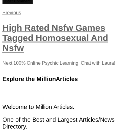
Post
Previous
Previous
post:
navigation
High Rated Nsfw Games
Tagged Homosexual And
Nsfw
Next
Next
100% Online Psychic Learning: Chat with Laura!
post:
Explore the MillionArticles
Welcome to Million Articles.
One of the Best and Largest Articles/News
Directory.