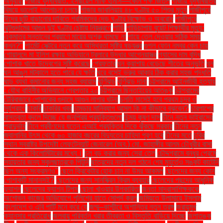
অনুযায়ী
গাজায় যুদ্ধবিরতি: ইসরায়েল নাকি হামাস—কোন পক্ষ জিতল
গাজায় যুদ্ধবিরতির
বিষয়ে ভালোই আলোচনা চলছে
গাজার জাবালিয়ায় ৪৮ ঘণ্টায় ৫০ শিশুর মৃত্যু
গাজীপুরে
ঈদের ছুটি বাড়ানোর দাবিতে শ্রমিকদের দেড় ঘণ্টার বিক্ষোভ ও অবরোধ
গাজীপুরে
ঝুটগুদামের আগুন দুই ঘণ্টার চেষ্টায় নিয়ন্ত্রণে
গাড়ি
গাড়িচাপায় বুয়েট শিক্ষার্থীর মৃত্যু:
একমাত্র সন্তানের প্রয়াণে মায়ের অশ্রু থামছে না
গায়ে তেল দেওয়ার সঠিক সময়
কখন?"
গার্মেন্ট সেক্টরে নতুন করে অস্থিরতা সৃষ্টির ষড়যন্ত্র
গুগল ফোন নম্বর কেন চায়
গোয়ালন্দে মা ইলিশ রক্ষায় অভিযানে ট্রলারে উদ্ধার আগ্নেয়াস্ত্র
গ্যাসের দাম বৃদ্ধি
পোশাক খাতে উদ্বেগের সৃষ্টি করেছে
গ্রেফতার
ঘন কুয়াশায় বেড়েছে শীতের অনুভূতি
ঘন
ঘন আঙুল মটকালে হতে পারে যে ক্ষতি
ঘরে বসেই ভ্রুর আকার ঠিক করার সহজ পদ্ধতি
ঘাড় ব্যথা কমানোর জন্য সহজ ব্যায়াম
ঘূর্ণিঝড়
ঘূর্ণিঝড় দানা
চট্টগ্রামে আইনজীবী হত্যায়
: যৌথ বাহিনীর অভিযানে গ্রেপ্তার ২০
চট্টগ্রামে ছিনতাইয়ের আতঙ্ক
চট্টগ্রামের
টেরিবাজারে পোশাকের গুদামে আগুন লাগার ঘটনা
চলতি মাসেই হবে প্রথম চন্দ্র ও
সূর্যগ্রহণ
চাকরি
চাকরির খবর
চামড়ার মানিব্যাগ আসল কি না কীভাবে বুঝবেন?
চারপাশের
বাস্তবতা বদলে দিচ্ছে যে জনপ্রিয় প্রযুক্তিগুলো
চিন্ময় কৃষ্ণ দাস
চীনে নতুন ভাইরাসের
প্রাদুর্ভাব
চীনে প্রবীণদের যত্নে এআই প্রযুক্তির দিকে ঝুঁকছে সরকার
চীনের নতুন
জ্বালানির উৎস থেকে ৬০ হাজার বছরের বিদ্যুতের চাহিদা পূরণ হবে
চীনের মতে
চুরির
স্থান স্বরাষ্ট্র উপদেষ্টা লেফটেন্যান্ট জেনারেল (অব.) মো. জাহাঙ্গীর আলম চৌধুরীর বাসা
থেকে এক কিলোমিটারের মধ্যে।
চুল বড় করার জন্য সেরা তেল
চৌদ্দগ্রামে বন্ধুর প্রেমে
সহায়তার জন্য স্কুলছাত্রকে পিটুনি
ছাত্রদের নতুন দল গঠনে শেষ মুহূর্তেও সঙ্কট কাটেনি
ছিল অন্য সংক্রমণও"
ছেলে ক্রিকেটার হোক চান না উমর আকমল
ছেলেদের জন্য কোন
পোশাকটি মানানসই?
ছেলেদের জন্য সানস্ক্রিন ক্রিম ব্যবহার
ছেলেদের পছন্দের আধুনিক
ফ্যাশন
ছেলেদের ফ্যাশন টিপস
ছোলা খাওয়ার উপকারিতা
জনতা মাদ্রাসাশিক্ষককে
অশোভন কাজের অভিযোগে পুলিশের হাতে সোপর্দ করল
জমিয়তে উলামায়ে ইসলাম
বাংলাদেশ ও এবি পার্টি মনে করে যে
জম্মু–কাশ্মীরে অশান্তির নতুন তরঙ্গ
জরায়ুমুখ
ক্যানসার প্রতিরোধ
জলবায়ু পরিবর্তন খরার তীব্রতা ও বিস্তৃতি বাড়িয়ে দিচ্ছে
জলাতঙ্ক