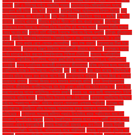
যাচ্ছেন
কান্ট ও হিউমের দর্শনে গাজালির প্রভাব
কাভার্ডভ্যান-মোটরসাইকেল সংঘর্ষে
ছাত্রদল কর্মী নিহত
কার ক্ষতি
কার লাভ
কারিগরি শিক্ষা অধিদপ্তরে বিশাল নিয়োগ
কিছু
অধিনায়কত্বের নাম অনুমিত ছিল
কিছু ইঙ্গিত মিলছে
কিডনিতে পাথর ও করণীয়
কী আছে
তাতে?
কীভাবে খাবেন?
কীভাবে বুঝবেন শীতে পানি কম খাওয়া হচ্ছে?
কুড়িগ্রামে
দরিদ্রদের চাল বিতরণের তালিকা নিয়ে বিএনপির দুই পক্ষের সংঘর্ষ
কুমিল্লা সিটির সাবেক
মেয়র সূচনার জমি
কুয়েটে ভর্তি পরীক্ষা উপলক্ষে বিমানের বিশেষ ফ্লাইট
কৃত্রিম বুদ্ধিমত্তা
কৃষক
কেন্দ্রীয় ব্যাংকের নির্দেশনায় ট্রেজারি বিল ও বন্ড কেনায় ব্যাংকের ফি ও চার্জ
নির্ধারণ"
কোন কথায় রেগে গেলেন জেলেনস্কি
কোন পক্ষ হারল?
ক্যানসারের টিকা নিয়ে
আশার আলো
ক্যান্সারের বিকল্প চিকিৎসা পদ্ধতিগুলি কীভাবে কাজ করে
ক্লাসরুমে প্রথম
বর্ষের ছাত্রকে বিয়ে করলেন বিশ্ববিদ্যালয় শিক্ষিকা (ভিডিও)
ক্ষমতার প্রাতিষ্ঠানিক
ভারসাম্য প্রতিষ্ঠায় বিএনপিসহ প্রধান রাজনৈতিক দলগুলো সংবিধানে যে পরিবর্তনগুলো
চেয়েছিল
ক্ষুদ্র নৃ-তাত্বিক জনগোষ্ঠী চাকমাদের জীবনযাত্রা
খনিজ চুক্তির জন্য শুক্রবার
ওয়াশিংটন যাচ্ছেন ইউক্রেনের প্রেসিডেন্ট
খবর
খরচ কত?
খরচ বহন করেছে বিসিসিআই"
খাওয়ার বাইরে আরও কত কাজে লাগে ডিম!
খাদ্যাভ্যাসে পরিবর্তন
খালেদা জিয়া ও তারেক
রহমানকে খালাস''
খালেদা জিয়ার নতুন মামলার কার্যক্রম বাতিল
খুলনা বিশ্ববিদ্যালয়ের
স্থাপনা: জীবনানন্দ–জগদীশচন্দ্রের নাম মুছে এখন কেউই দায় নিতে চাচ্ছেন না
খুলনা সিটি
করপোরেশনের সাবেক কাউন্সিলর গোলাম রব্বানী
খুলনায় ৭৪ বছর বয়সী সাজাপ্রাপ্ত ইউপি
সদস্যকে কুপিয়ে হত্যা
খেজুর দিয়ে ইফতার করা কেন ভালো
খেলাফত মজলিসের বিক্ষোভ:
ধর্ষকের ‘প্রকাশ্যে শাস্তি’ দাবিতে বায়তুল মোকাররম এলাকায় প্রতিবাদ
গণতন্ত্র মঞ্চ
কুড়িগ্রামের রৌমারীতে রাষ্ট্র সংস্কার আন্দোলনের কৃষক সমাবেশে হামলার নিন্দা
জানিয়েছে।
গণমাধ্যম সংস্কার কমিশন প্রধান উপদেষ্টার কাছে প্রতিবেদন জমা দিল
গতকাল বৃহস্পতিবার সন্ধ্যায়
গাজায় ইসরাইলের হামলার মধ্যে ৮০০ কোটি ডলারের অস্ত্র
সহায়তা ঘোষণা যুক্তরাষ্ট্রের
গাজায় ইসরায়েলি হামলায় ১৭ জন নিহত
গাজায় দ্বিতীয়
ধাপের যুদ্ধবিরতি আলোচনা: অনিশ্চয়তার মাঝে পরিস্থিতি
গাজায় যুদ্ধবিরতি চুক্তির শর্ত