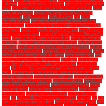
১০টি মসজিদ
ভারতের অযাচিত উদ্বেগ এবং দ্বিচারিতা
ভারতের চালের রপ্তানি মূল্য হ্রাস
পেয়েছে
ভারতের জাতীয় পতাকা পায়ে মাড়ানোর ভাইরাল ছবি নিয়ে যা জানা গেল
ভারতের
পররাষ্ট্রমন্ত্রী এস জয়শঙ্কর
ভালোবাসা দিবসে যমুনায় পড়ে নিখোঁজ চার শিক্ষার্থীর
তিনজনকে উদ্ধার
ভিটামিন ই-এর গুরুত্ব
ভিটামিন বি কমপ্লেক্স
ভ্যাট
মঙ্গলবার
এইচএসসির ফল প্রকাশ
মদ্যপ অবস্থায় গাড়ি চালাতে গিয়ে আটকের ভিডিওটি ড.
ইউনূসের মেয়ের নয়
মধ্যরাতে বিক্ষোভ: জাহাঙ্গীরনগর বিশ্ববিদ্যালয়ে শিবিরের প্রকাশ্যে
আসার প্রতিবাদ
মনোযোগ ও স্মৃতিশক্তি বাড়াতে ৯টি সহজ ব্যায়াম
ময়েশ্চারাইজার মেখেও
ত্বক শুষ্ক হলে দ্রুত যা করবেন
মরে যেতে চাই’: ইসরায়েলি আগ্রাসনে শিশুদের মানসিক
দুরবস্থা
মহাকাশে ৯ মাস বন্দী: সবচেয়ে বড় চ্যালেঞ্জ কী ছিল
মহানগর পুলিশ কমিশনারের
ক্ষমা প্রার্থনা"
মাইগ্রেনে আক্রান্তরা রোজা রাখার সময় যা করবেন
মাটির নিচে ৮৬ কেজি
ওজনের আলু
মাঠে লুটিয়ে পড়ার পর হাসপাতালে মৃত্যুর সঙ্গে লড়ছেন ফুটবলার
মাঠে সংঘর্ষ
ব্যানক্রফটের নাক ও কাঁধ ভেঙেছে
মাতৃমৃত্যু হ্রাসে কেয়ার মডেল সেবার ভূমিকা
মাধ্যমিক.
মানচিত্র এবং তথ্য সংশোধনের বিষয়টি খুবই গুরুত্বপূর্ণ
মানুষের ভোগান্তি চরমে"
মায়ের
অসুস্থতা: মির্জা ফখরুলের মেয়ে স্মৃতিচারণ করলেন
মার্ক জাকারবার্গ
মার্কিন প্রেসিডেন্ট
ডোনাল্ড ট্রাম্প যদি ভারতের পণ্যে সমপরিমাণ শুল্ক আরোপ করেন
মার্কিন প্রেসিডেন্ট
নির্বাচন
মার্কিন রাষ্ট্রদূত স্টিভ উইটকফের মধ্যে অনুষ্ঠিত বৈঠকের পর ট্রাম্প এ মন্তব্য
করেন।
মার্কিন সামরিক বিমান আজ বুধবার দুপুরে পাঞ্জাবের অমৃতসর আন্তর্জাতিক
বিমানবন্দরে অবতরণ করেছে
মিনিকেট চালের দাম কেজিতে বৃদ্ধি
মিয়ানমারের জান্তা তৃতীয়
দফায় সু চির বাড়ি নিলামে বিক্রি করতে ব্যর্থ
মির্জা ফখরুলের অভিযোগ"
মুখপাত্র ও মুখ্য
সংগঠক ছাড়া অন্যান্য সকল অর্গানোগ্রাম
মুঠোফোন ও স্বর্ণালংকার ছিনতাই
মুম্বাইয়ে
বাসের ধাক্কায় নিহত ৬
মুরগির হাড় চিবানো কি আসলেই উপকারী?'
মুহাম্মদ ইউনূসের
আপিলের শুনানি শেষ
মৃত্যুর প্রাক্কালে মস্তিষ্কে কী ঘটে
মৃদু শৈত্যপ্রবাহে কাঁপছে
পঞ্চগড়
মেটা
মেট্রোরেল টিকিট বিক্রি থেকে আয় ২৪৪ কোটি টাকা
মেয়র প্রার্থী
মেসি
মেসি
রোনালদোর হ্যাটট্রিকের রেকর্ডে যোগ দিলেন"
মেসিদের নাটকীয় পরাজয় শেষ মুহূর্তে
মেসির