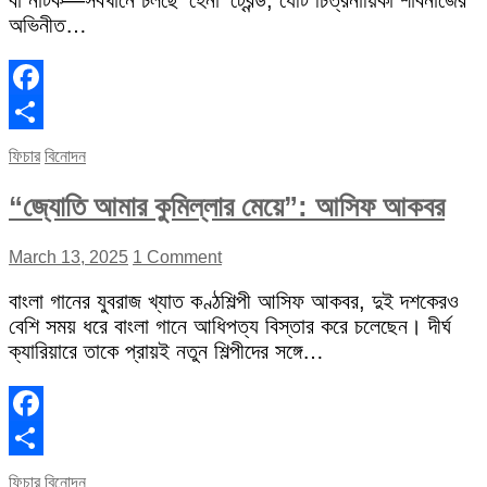
বা নাটক—সবখানে চলছে ‘হেনা’ ট্রেন্ড, যেটি চিত্রনায়িকা শাবনাজের
অভিনীত…
Facebook
Share
ফিচার
বিনোদন
“জ্যোতি আমার কুমিল্লার মেয়ে”: আসিফ আকবর
March 13, 2025
1 Comment
বাংলা গানের যুবরাজ খ্যাত কণ্ঠশিল্পী আসিফ আকবর, দুই দশকেরও
বেশি সময় ধরে বাংলা গানে আধিপত্য বিস্তার করে চলেছেন। দীর্ঘ
ক্যারিয়ারে তাকে প্রায়ই নতুন শিল্পীদের সঙ্গে…
Facebook
Share
ফিচার
বিনোদন