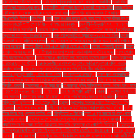
ইতিহাসের সর্বনিম্ন স্তরে
ডাইনোসর পুনরুদ্ধারের চেষ্টা করছেন বিজ্ঞানীরা
ডায়াবেটিস
রোগীদের আতঙ্কের কারণ
ডায়াবেটিস রোগীদের জন্য উপকারী সজনে ডাঁটা
ডায়াবেটিসের
৪টি লক্ষণ যা কেবল নারীদের মধ্যে দেখা যায়
ডালিম খাওয়ার অসংখ্য উপকারিতা
ডিএসসিসি নির্বাচন
ডিপসিক
ডেঙ্গু
ডেঙ্গু হওয়ার কারণ এবং তার হাত থেকে বাঁচার উপায়
ডেভেলপমেন্ট পার্টি পেল নির্বাচন কমিশনের নিবন্ধন"
ডেসটিনি-ইভ্যালি সহ এমএলএম
ব্যবসা নিয়ে সতর্কবার্তা
ডোনাল্ড ট্রাম্প যুক্তরাষ্ট্রের কেন্দ্রীয় গোয়েন্দা সংস্থা (এফবিআই)
ড্রোনের মাধ্যমে নজরদারি চলছে
ঢাকা আন্তর্জাতিক ম্যারাথন-২০২৫ অনুষ্ঠিত
ঢাকায়
ছিনতাই ও ডাকাতির প্রবণতা
ঢাকায় নিযুক্ত জাতিসংঘের আবাসিক সমন্বয়কারী গোয়েন
লুইস বলেছেন
ঢাকায় হাঁটার গতি এখন গাড়ির চেয়েও বেশি''
ঢাকার পাইকারি বাজার'
ঢাকার
বাতাস ‘অস্বাস্থ্যকর’
ঢাবি উপাচার্যের দুঃখ প্রকাশ অনাকাঙ্ক্ষিত ঘটনার জন্য
তবুও শ্রোতা
হীন বাংলাদেশ বেতার”
তবে আমরাও পরাজিত হব: মাহমুদুর রহমান মান্না"
তরুণ ট্রাম্পের
চরিত্রে দুর্দান্ত স্ট্যান
তরুণ-তরুণীদের অঙ্গ-প্রত্যঙ্গের ক্ষতির প্রবণতা বৃদ্ধি করছে
অ্যালকোহল
তরুণদের নতুন রাজনৈতিক দলের প্রতিষ্ঠাকালীন কমিটির সদস্য সংখ্যা
এখনও চূড়ান্ত হয়নি। তবে জানা গেছে
তা অব্যাহত রয়েছে।
তাজা ফল আমদানিতে
সম্পূরক শুল্ক ৩০ শতাংশ থেকে কমিয়ে ২৫ শতাংশ করা হয়েছে
তাঁদের জন্য আগে
স্ক্রিনিং জরুরি
তাপমাত্রা ৯ ডিগ্রির ঘরে
তাপমাত্রা বৃদ্ধি উদ্ভিদের কার্বন শোষণ বন্ধ করে
দিতে পারে - নতুন গবেষণা
তামিল নাড়ু
তার জন্য আমি দুঃখিত'
তারকা
তারুণ্যের শক্তিতে
‘সব সম্ভব’
তাহসানের কারণেই রোজা ও তার প্রেমিকের ব্রেকআপ হয়েছিল
তিব্বতে
শক্তিশালী ভূমিকম্প
তীব্র হচ্ছে শীত
তুরস্ক
তুরস্কের সরকার থেকে ইস্তানবুলে ফ্রি
ইফতার
তুলসী গ্যাবার্ড বলেন
তৃতীয় প্রান্তিকে ইউসিবির শেয়ারপ্রতি আয় বৃদ্ধি"
তৃতীয়
বিয়ে নিয়ে মুখ খুললেন শাকিব খান
তেঁতুলিয়ায় ৮ ডিগ্রি
ত্বক ও চুল ভালো রাখতে খেতে
হবে যেসব খাবার
ত্রিশের আগে ভেঙে গেল এ আর রহমান ও সায়রা বানুর সংসার
ৎস্য ও
প্রাণিসম্পদ উপদেষ্টা ফরিদা আখতার সম্প্রতি ফেসবুকে যে পোস্টটি দিয়েছেন
থাইল্যান্ডে
৬ মাস ধরে নিখোঁজ বাংলাদেশি যুবক থাই নারীর সঙ্গে হোটেলে পাওয়া গেল!
থাকছে ‘জুলাই
চত্বর’
দশরথ রঙ্গশালা
দিনাজপুরে বিএনপির মিছিলে ককটেল হামলার ঘটনায় আওয়ামী লীগ