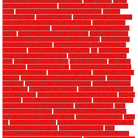
সঙ্গে সম্পর্কের গুঞ্জন নিয়ে মুখ খুললেন সাংবাদিক সোফি
মো. সারজিদ আলম
মোবাইলে
ইন্টারনেট স্পিড বাড়ানোর সহজ উপায়
মোহাম্মদ সালাহ চলতি মৌসুমে অবিশ্বাস্য ছন্দে
রয়েছেন
যাকে যুক্তরাষ্ট্রের অভিবাসন কর্মকর্তারা গ্রেপ্তার করেছেন
যাঁদের স্তন
ক্যানসারের ঝুঁকি বেশি
যিনি টিপু নামেও পরিচিত
যুক্তরাষ্ট্র ইয়েমেনের ইরান-সমর্থিত হুতি
বিদ্রোহীদের বিরুদ্ধে বড় আকারে সামরিক হামলা শুরু করেছে
যুক্তরাষ্ট্রে ডিমের দাম
সর্বকালের সবচেয়ে বেশি বেড়েছে
যুক্তরাষ্ট্রে পরকীয়া নিয়ে নায়ক নিরবের বিরুদ্ধে স্ত্রীর
অভিযোগ
যুক্তরাষ্ট্রে স্কুলে এলোপাতাড়ি গুলিতে নিহত ৩
যুক্তরাষ্ট্রের আন্তর্জাতিক
উন্নয়ন সংস্থা (USAID) এর প্রধান কার্যালয় ওয়াশিংটনে আজ
যুক্তরাষ্ট্রের দেওয়া
'থাড' ক্ষেপণাস্ত্রবিধ্বংসী ব্যবস্থা:
যুক্তরাষ্ট্রের বাজারে প্রতিযোগীদের চেয়ে পিছিয়ে
পড়ছে বাংলাদেশ
যুক্তরাষ্ট্রের শুল্কের প্রতিক্রিয়া হিসেবে"
যুদ্ধ
যুদ্ধকালীন সতর্কতার
মতো প্রস্তুতি নিতে হবে: প্রধান উপদেষ্টা"
যুব উন্নয়ন অধিদপ্তরে ১২০ পদের বড়
নিয়োগ
যুবলীগ ও ছাত্রলীগের ৪ নেতা আটক
যুবলীগের সাবেক সভাপতি
যে কারণে হঠাৎ
ওজন বেড়ে যায়
যেন মেঘের ভেলায় ভাসছি...
যেভাবে রেকর্ড করবেন হোয়াটসঅ্যাপ কল
যেসব কারণে রোজা ভেঙে যায়
রক্তচাপ নিয়ে কিছু আলোচনা
রক্তে হিমোগ্লোবিন বাড়াবে
যেসব খাবার
রংপুর গ্রেপ্তার নীলফামারীর সাবেক এমপি আফতাব উদ্দিন
রংপুরের আকাশে
মেঠো আবাবিল
রমজানুল মুবারক - কল্যাণের অফুরন্ত ভান্ডার
রমজানে আল্লাহর নৈকট্য
লাভের ১০ আমল
রমজানে তাকওয়া অর্জনের উপায়
রহস্য বাড়ছে সেই '২৫ হাজার বছরের
পুরোনো' পিরামিড নিয়ে
রাঙামাটির চায়না কমলা: সফল চাষের এক নতুন দিগন্ত
রাজধানীতে
তীব্র যানজট
রাজধানীতে মিনিকেট চালের দাম আরও বেড়েছে
রাত পোহালেই শুরু বইমেলা
রাতে ঘুম না এলে কোন কাজগুলো করা উচিত নয়
রানি তখন এগিয়ে আসেন"
রাশিয়া-
ইউক্রেন যুদ্ধে অস্ত্র বিক্রি বৃদ্ধি
রাশিয়ায় বহুতল ভবনে ৯/১১ স্টাইলে ড্রোন হামলা
রাশিয়ায় যে বাঙালি বিপ্লবীকে হত্যা করা হয়েছিল
রাশিয়ার ওখটস্ক সাগরে নিখোঁজ
রাশিয়ার
দাবি
রাষ্ট্র সংস্কার অতিরিক্ত জরুরি
রাষ্ট্রপতি সংবিধানের ১০৬ অনুচ্ছেদ অনুযায়ী সুপ্রিম
কোর্টের মতামত চেয়ে রেফারেন্স পাঠান
রাষ্ট্রপতির পদত্যাগের আহ্বান
রাষ্ট্রীয়
পৃষ্ঠপোষকতায় রাজনৈতিক দল গঠন হলে সরকারের গ্রহণযোগ্যতা হ্রাস পাবে: রিজভী"