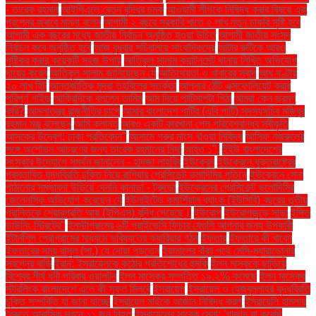
- তারেক রহমান
আইপিএলে বেতন বৃদ্ধির চমক
আওয়ামী লীগকে নিষিদ্ধ করার বিষয়ে এক
প্রশ্নের জবাবে মান্না বলেন
আগামী ২ বছরে সরকারি খাতে ৫ লাখ নতুন চাকরি সৃষ্টি হবে
আগামী এক বছরের মধ্যে জাতীয় নির্বাচন অনুষ্ঠিত হওয়া উচিত
আগামী জাতীয় সংসদ
নির্বাচন কবে অনুষ্ঠিত হবে
আজ বুধবার সচিবালয়ে সাংবাদিকদের
আটার রুটিকে আরও
পুষ্টিকর করার কয়েকটি সহজ উপায়
আতিকুল সালাম ক্যান্টনমেন্ট থানায় লিখিত অভিযোগ
দায়ের করেন
আতিকুল সালাম জানিয়েছেন যে
আতিথেয়তা ও খাবারের স্বাদ
আধ ঘণ্টায়
২০ লাখ হিট
আন্তর্জাতিক মুদ্রা তহবিলের সতর্কতা
আপনার ঠোঁট এক্সফোলিয়েট করার
পরিপূর্ণ গাইড
আফ্রিদিকে বললেন তামিম
আম দিয়ে পাটিসাপটা পিঠা
আমরা কেন ভ্রমণ
করি?
আমলাতন্ত্র রাজনীতির চাপে
আমার বাংলাদেশ পার্টির (এবি পার্টি) সদস্যসচিব মজিবুর
রহমান মঞ্জু বলেছেন
আমি ক্লান্ত
আরও একটি কারখানা পেল পরিবেশবান্ধব স্বীকৃতি
আসকের উদ্বেগ: ঢাকা প্রতিবেদন"
আসামে গরুর মাংস খাওয়া নিষিদ্ধ
আসিফ নজরুলের
সঙ্গে অশোভন আচরণের জন্য তারেক রহমানের নিন্দা
আহত ১".
ইইউ বাংলাদেশের
সংস্কার উদ্যোগে সমর্থন জানালেন - হাদজা লাহবিব
ইউক্রেন
ইউক্রেনে যুক্তরাষ্ট্রের
প্রস্তাবিত যুদ্ধবিরতি চুক্তি নিয়ে রাশিয়ার প্রেসিডেন্ট ভ্লাদিমির পুতিনে
ইউক্রেনে সেনা
পাঠানোর সম্ভাবনা উড়িয়ে দেননি কানাডা - ট্রুডো
ইউক্রেনের প্রেসিডেন্ট ভলোদিমির
জেলেনস্কি অভিযোগ করেছেন যে
ইউনাইটেড কমার্শিয়াল ব্যাংক (ইউসিবি) বছরের তৃতীয়
প্রান্তিকে শেয়ারপ্রতি আয় (ইপিএস) বৃদ্ধি পেয়েছে।
ইউরোপ
ইউরোপজুড়ে সাড়া
ইঙ্গিত
ডাউনিং স্ট্রিটের"
ইনস্টাগ্রামের ৬টি প্রাইভেসি ফিচার যেগুলি আপনার জন্য উপকারী
ইন্টার্নশিপ প্রোগ্রামের মাধ্যমে ভবিষ্যতের ক্যারিয়ার গঠন
ইফতার
ইফতারে কী খাবেন
ইফতারের সময় রাসুল (সা.) যে দোয়া পড়তেন
ইয়ামালের বাঁকা পথে মেসি-ম্যারাডোনার
স্বপ্নের বাড়ি
ইরান: ইসরায়েলকে কঠোর প্রতিশোধের হুমকি
ইলন মাস্ককে ছাড়িয়ে
বিশ্বের শীর্ষ ধনী পরিবার ওয়ালটন
ইলন মাস্কের সম্পত্তি ১৯.২% কমেছে
ইলন মাস্কের
স্টারলিংক বাংলাদেশে এলে কী সুফল মিলবে
ইসরায়েল
ইসরায়েল ও হেজবুল্লাহর যুদ্ধবিরতি
চুক্তি সম্পর্কিত যা জানা যাচ্ছে
ইসরায়েল মাইকে আজান নিষিদ্ধ করল
ইসরায়েলি হামলায়
বৈরুতে আবাসিক ভবনে ১১ জন নিহত
ইসরায়েলের সাবেক সেনা: 'গাজায় যা করেছি