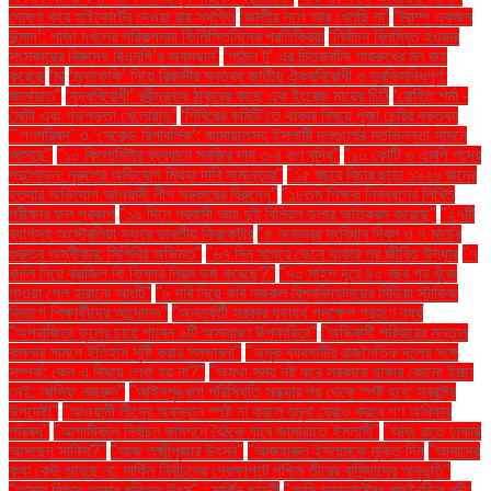
ঘোষণা করে হাইকোর্টের দেওয়া রায় স্থগিত
‘জাতীয় দলে আর খেলছি না’
‘ট্রাম্প একজন
উন্মাদ’: গাজা দখলের পরিকল্পনায় ফিলিস্তিনিদের প্রতিক্রিয়া
‘নির্বাচন বিলম্বিত হওয়ার
সংস্কারের বিরুদ্ধে বিএনপি’র অবস্থান’
‘পাঠান টু’ এর চিত্রনাট্য শাহরুখের মন জয়
করেছে
‘মা
‘মুনাফেকি’ নিয়ে রিজভীর মন্তব্য জাতীয় ঐক্যবিরোধী ও দুরভিসন্ধিপূর্ণ:
জামায়াত"
‘যুদ্ধবিরোধী’ রবীন্দ্রনাথ ঠাকুরের কাছে এক ইংরেজ মায়ের চিঠি
‘রোহিত শর্মা -
মোটা এবং গড়পড়তা খেলোয়াড়’
‘শিবিরের কমিটি’তে থাকার বিষয়ে পূজা চেরির বক্তব্য
"‘গণপরিষদ’ ও ‘সেকেন্ড রিপাবলিক’: জামায়াতসহ ইসলামী দলগুলোর মতভিন্নতা সামনে
আসছে"
"১০ কিলোমিটার ব্যবধানে সবজির দাম ৩-৪ গুণ বৃদ্ধি"
"১০ কোটি ও এমপি পদের
প্রলোভন: নুরুলের অভিযোগ মিথ্যা দাবি সামান্তার"
"১৫ বছরে বিচার ছাড়া ১৯২৬ জনের
হত্যার অভিযোগ আওয়ামী লীগ সরকারের বিরুদ্ধে"
"১৮তম শিক্ষক নিবন্ধনের লিখিত
পরীক্ষার ফল প্রকাশ
"১৯ দিনে প্রবাসী আয় দুই বিলিয়ন ডলার অতিক্রম করেছে"
"২৭টি
ব্যাগসহ অস্ট্রেলিয়া সফরে ভারতীয় ক্রিকেটার
"৪ নভেম্বর সংবিধান দিবস ও ৭ মার্চের
গুরুত্ব অস্বীকার: সিপিবির অভিমত"
"৬৭ দিন সাগরে ভেসে থাকার পর জীবিত উদ্ধার
"৭
বদলি নিয়ে ব্রাজিল কি ফিফার নিয়ম ভঙ্গ করেছে?"
"৭০ মাইল দূরে ৪০ বছর পর খুঁজে
পাওয়া গেল হারানো আংটি"
"৮ দবি নিয়ে কবি নজরুল বিশ্ববিদ্যালয়ের মিডিয়া স্টাডিজ
বিভাগে শিক্ষার্থীদের আন্দোলন"
"অন্তর্বর্তী সরকার যথাযথ পদক্ষেপ গ্রহণে ব্যর্থ
"অপরাজিতা ফুলের চায়ে পাবেন ৬টি অসাধারণ উপকারিতা"
"অভিবাসী পরিবারের সন্তান
কমলার সামনে ইতিহাস সৃষ্টি করার সম্ভাবনা"
"অমুক ব্যবসায়ীর রাজনৈতিক দলের সঙ্গে
সম্পর্ক: কেন এ বিষয়ে লেখা হয় না?"
"অযথা সময় নষ্ট করে সরকারে থাকার কোনো ইচ্ছা
নেই: আসিফ নজরুল"
"আইনশৃঙ্খলা পরিস্থিতি সন্ধ্যার পর থেকে স্পষ্ট হবে: স্বরাষ্ট্র
উপদেষ্টা"
"আওয়ামী লীগের অবস্থান স্পষ্ট না করলে যমুনা ঘেরাও করবে গণ অধিকার
পরিষদ"
"আগামীকাল নির্বাচন কমিশনে বৈঠকে যাবে জামায়াতে ইসলামী"
"আজ রাতে ঢাকায়
আসছেন সাকিব?"
"আজ লক্ষ্মীপূজার উৎসব"
"আজহারুল ইসলামকে মুক্তি দিন
"আমাদের
কথা কেউ ভাবছে না: মার্কিন নির্বাচনের প্রেক্ষাপটে পশ্চিম তীরের বাসিন্দাদের অনুভূতি"
"আমার হিজাব আমার শক্তির উৎস" : মার্কিন ছাত্রী
"আমি যুক্তরাষ্ট্রের রাজনৈতিক বন্দী: