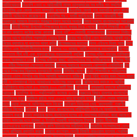
আতিথেয়তা'
বিএনপি নেতা ও আইনজীবী মাসুদ তালুকদারের সব দলীয় পদ স্থগিত
বিএনপির এক জ্যেষ্ঠ নেতা সম্প্রতি বলেছেন
বিএনপির জ্যেষ্ঠ যুগ্ম মহাসচিব রুহুল কবির
রিজভী অভিযোগ করেছেন যে
বিএনপির পর। দলটি জানিয়েছে
বিগত আওয়ামী লীগ
সরকারের আমলে উন্নয়ন প্রকল্পে বিপুল অর্থের অপচয়
বিজয় দিবসে বাংলাদেশের আরেকটি
বিজয়
বিদায়ী শিক্ষা উপদেষ্টা শিক্ষকদের জন্য সুখবর দিয়ে গেলেন
বিদেশি শিক্ষার্থী ও কর্মী
সংখ্যা কমাতে কঠোর হচ্ছে কানাডা
বিধবা নই” – দেবশ্রী গঙ্গোপাধ্যায়
বিধানসভা নির্বাচন
বিয়ের আগে মানসিক প্রস্তুতি নেয়ার উপায়
বিয়ের পর নারীরা কেন পরকীয়ায় আকৃষ্ট হয়?
বিয়ের ব্যাপারে যা বললেন সাফা কবির
বিশেষজ্ঞদের মন্তব্য
বিশ্ব এইডস দিবস আজ
বিশ্ব
শান্তি এবং স্থিতিশীলতার জন্য
বিশ্বের ৭০ ভাষায় 'আমি তোমাকে ভালোবাসি'
বিশ্বের
অন্যতম শীর্ষ ধনী এবং যুক্তরাষ্ট্রের প্রভাবশালী ব্যক্তি
বিশ্বের দূষিত শহরের তালিকায়
পঞ্চম অবস্থানে ঢাকা
বিশ্বের ধনীতম রাজা: থাইল্যান্ডের মহা ভাজিরালংকর্ন
বিশ্বের শীর্ষ
১০ ধনীর শিক্ষাগত যোগ্যতা কতটুকু
বিশ্বের সবচেয়ে মূল্যবান কোম্পানি এনভিডিয়া
বিষ
খেয়ে শিক্ষকের বিরুদ্ধে হত্যাচেষ্টা মামলা
বিসিবির ঘোষণা
বুয়েট শিক্ষার্থীকে গাড়িচাপার
ঘটনায় ডোপ টেস্টের পর তিন আসামি আদালতে হাজির"
বুশরা বিবি: দাবায় যখন সৈন্য হারায়
বৃষ্টি ও তাপমাত্রা নিয়ে আবহাওয়া অফিসের নতুন বার্তা
বেক্সিমকোর ব্যাংক ও আর্থিক
প্রতিষ্ঠানে দায়-দেনা ৫০ হাজার ৫০০ কোটি টাকা
বেলিংহাম
বেসরকারি ব্যাংকে ছাঁটাইয়ের
আতঙ্ক
বৈদেশিক ঋণ - প্রতিশ্রুতি কমেছে ৬৭%
বৈরুতের বিমান হামলায় বাংলাদেশি
নাগরিকের মৃত্যু
ব্রাজিল রাউন্ড অফ ৩২-এ কার মুখোমুখি হবে?
ব্রিটিশ লেখক সামান্থা
হার্ভে
ব্র্যাক ব্যাংকে অফিসার পদে নিয়োগ
ভাইরাল ভিডিওর সেই ‘রহস্যময়ী’ তরুণীর
পরিচয় মিলেছে
ভাইরাস
ভারত
ভারত বাংলাদেশের পরিস্থিতি নিয়ে যে অযাচিত উদ্বেগ
প্রকাশ করছে
ভারত ম্যাচের জন্য বাংলাদেশ দলের ২৪ সদস্যের তালিকা: কারা আছেন?
ভারত সফরের দলে হামজা ও ইতালি প্রবাসী ফাহমেদুল ইসলাম
ভারত সীমান্তে
বিএসএফের ধরপাকড়
ভারতীয় রুপি ইতিহাসের সর্বনিম্ন দরে
ভারতীয় সংস্থাগুলো যেসব
পণ্য রাশিয়ায় রপ্তানি করছে
ভারতে কংগ্রেস নেত্রী হিমানী নারওয়াল হত্যায় প্রেমিক
গ্রেফতার
ভারতে চালু হতে যাচ্ছে উড়ন্ত ট্যাক্সি
ভারতে হোলির আগে ঢেকে দেওয়া হচ্ছে