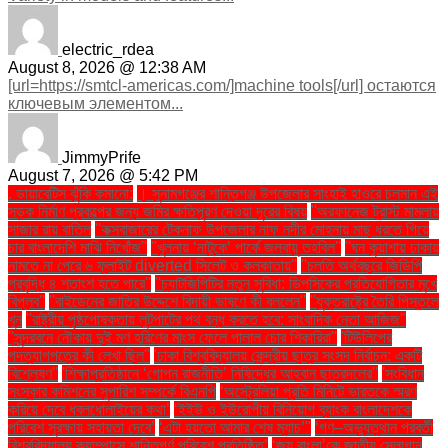
electric_rdea
August 8, 2026 @ 12:38 AM
[url=https://smtcl-americas.com/]machine tools[/url] остаются
ключевым элементом...
JimmyPrife
August 7, 2026 @ 5:42 PM
. ডায়াবেটিস ঝুঁকি কমানো:
। সুনামগঞ্জের শান্তিগঞ্জ উপজেলার সাংহাই হাওরে চলমান এই
সড়ক নির্মাণ প্রকল্পের জন্য জমির ক্ষতিপূরণ দেওয়া দূরের বিষয়
''অরফানেজ ট্রাস্ট মামলায়
সাজার রায় বাতিল
''কক্সবাজারের টেকনাফ উপজেলার নাফ নদীর মোহনায় মাছ ধরতে গিয়ে
চার বাংলাদেশি মাঝি নিখোঁজ''
''খুলনায় ‘নাটুকে’ পার্কে জলবায়ু তহবিল''
''ঘন কুয়াশায় ঢাকায়
নামতে না পেরে ৬ ফ্লাইট diverted সিলেট ও কলকাতায়''
''চলতি অর্থবছরে জিডিপি
প্রবৃদ্ধি ৪ শতাংশ হতে পারে''
''চ্যাটজিপিটির নতুন সুবিধা: ডিপসিকের প্রতিযোগিতার মুখে
বিপ্লব''
''বাইডেনের জাতির উদ্দেশে বিদায়ী ভাষণে কী বললেন''
''যুক্তরাষ্ট্রে তৈরি পিস্তলে
খুন
''রাষ্ট্রীয় পৃষ্ঠপোষকতায় লুটপাটের পথ বন্ধ করতে হবে: সাংবাদিক নেতা আজিজ"
''সুন্দরবনে নৌকায় দুই মণ হরিণের মাংস ফেলে পালাল চোর শিকারিরা''
'টিউলিপের
পদত্যাগপত্রে কী লেখা ছিল''
'ঢাকা বিশ্ববিদ্যালয় কেন্দ্রীয় ছাত্র সংসদ নির্বাচন: একটি
বিশ্লেষণ''
'শিক্ষাপ্রতিষ্ঠানে ‘গোপন রাজনীতি’ নিষিদ্ধের আহ্বান ছাত্রদলের''
'সংবিধান
সংস্কার কমিশনের সুপারিশ সম্পর্কে বিএনপি
‘অস্ট্রেলিয়া প্রতি মিনিটে ভারতকে স্মরণ
করিয়ে দেবে ধবলধোলাইয়ের কথা’
‘ইইউ ও ইউরোপীয় বিনিয়োগ ব্যাংক বাংলাদেশকে
পরিবেশ সুরক্ষায় সহায়তা দেবে’
‘এটা হয়তো আমার শেষ ম্যাচ’"
‘গণ–অভ্যুত্থান পরবর্তী
বিশ্ববিদ্যালয় ক্যাম্পাসে শান্তিপূর্ণ পরিবেশ প্রতিষ্ঠিত’
‘জয় বাংলা’কে জাতীয় স্লোগান