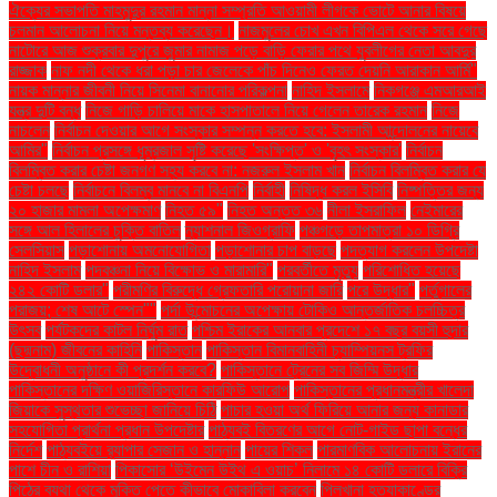
ঐক্যের সভাপতি মাহমুদুর রহমান মান্না সম্প্রতি আওয়ামী লীগকে ভোটে আনার বিষয়ে
চলমান আলোচনা নিয়ে মন্তব্য করেছেন।
নাজমুলের চোখ এখন বিপিএল থেকে সরে গেছে
নাটোরে আজ শুক্রবার দুপুরে জুমার নামাজ পড়ে বাড়ি ফেরার পথে যুবলীগের নেতা আবদুর
রাজ্জাক
নাফ নদী থেকে ধরা পড়া চার জেলেকে পাঁচ দিনেও ফেরত দেয়নি আরাকান আর্মি"
নায়ক মান্নার জীবনী নিয়ে সিনেমা বানানোর পরিকল্পনা
নাহিদ ইসলামে
নিকগঞ্জে এমআরআই
যন্ত্র দুটি বন্ধ
নিজে গাড়ি চালিয়ে মাকে হাসপাতালে নিয়ে গেলেন তারেক রহমান
নিজে
নাচলেন
নির্বাচন দেওয়ার আগে সংস্কার সম্পন্ন করতে হবে: ইসলামী আন্দোলনের নায়েবে
আমির"
নির্বাচন প্রসঙ্গে ধূম্রজাল সৃষ্টি করেছে 'সংক্ষিপ্ত' ও 'বৃহৎ সংস্কার'
নির্বাচন
বিলম্বিত করার চেষ্টা জনগণ সহ্য করবে না: নজরুল ইসলাম খান
নির্বাচন বিলম্বিত করার যে
চেষ্টা চলছে
নির্বাচনে বিলম্ব মানবে না বিএনপি
নির্বাহী
নিষিদ্ধ করল ইসিবি
নিষ্পত্তির জন্য
২০ হাজার মামলা অপেক্ষমাণ
নিহত ৫৯"
নিহত অন্তত ৩৬
নীলা ইসরাফিল
নেইমারের
সঙ্গে আল হিলালের চুক্তি বাতিল
ন্যাশনাল জিওগ্রাফি
পঞ্চগড়ে তাপমাত্রা ১০ ডিগ্রি
সেলসিয়াস
পড়াশোনায় অমনোযোগিতা
পড়াশোনার চাপ বাড়ছে
পদত্যাগ করলেন উপদেষ্টা
নাহিদ ইসলাম
পদবঞ্চনা নিয়ে বিক্ষোভ ও মারামারি"
পরবর্তীতে মৃত্যু
পরিশোধিত হয়েছে
২৪২ কোটি ডলার"
পরীমণির বিরুদ্ধে গ্রেফতারি পরোয়ানা জারি
পরে উদ্ধার"
পর্তুগালের
পরাজয়; শেষ আটে স্পেন""
পর্দা উন্মোচনের অপেক্ষায় টোকিও আন্তর্জাতিক চলচ্চিত্র
উৎসব
পর্যটকদের কাটল নির্ঘুম রাত
পশ্চিম ইরাকের আনবার প্রদেশে ১৭ বছর বয়সী হুদার
(ছদ্মনাম) জীবনের কাহিনি
পাকিস্তান
পাকিস্তান বিমানবাহিনী চ্যাম্পিয়নস ট্রফির
উদ্বোধনী অনুষ্ঠানে কী প্রদর্শন করবে?
পাকিস্তানে ট্রেনের সব জিম্মি উদ্ধার
পাকিস্তানের দক্ষিণ ওয়াজিরিস্তানে কারফিউ আরোপ
পাকিস্তানের প্রধানমন্ত্রীর খালেদা
জিয়াকে সুস্থতার শুভেচ্ছা জানিয়ে চিঠি
পাচার হওয়া অর্থ ফিরিয়ে আনার জন্য কানাডার
সহযোগিতা প্রার্থনা প্রধান উপদেষ্টার
পাঠ্যবই বিতরণের আগে নোট-গাইড ছাপা বন্ধের
নির্দেশ
পাঠ্যবইয়ে র‍্যাপার সেজান ও হান্নান
পায়ের শিকল
পারমাণবিক আলোচনায় ইরানের
পাশে চীন ও রাশিয়া
পিকাসোর ‘উইমেন উইথ এ ওয়াচ’ নিলামে ১৪ কোটি ডলারে বিক্রি
পিঠের ব্যথা থেকে মুক্তি পেতে কীভাবে মোকাবিলা করবেন
পিলখানা হত্যাকাণ্ডের