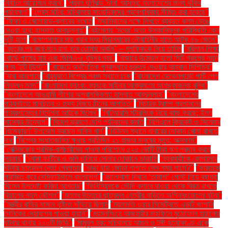
নির্বাচন আয়োজন করবে"
"প্রবল ঘূর্ণিঝড় 'দানা' আসন্ন: বাংলাদেশের জন্য ঝুঁকির
পর্যবেক্ষণ"
"প্রেস সচিব: সচিবালয়ে সাংবাদিকদের প্রবেশাধিকার সীমিত করা হয়েছে"
"ফিফা ও খেলোয়াড়-ক্লাবের সংঘাত
"ফ্যাসিবাদের পক্ষে লিখতে ব্যবহৃত কলম ভেঙে
দেওয়া হবে: হাসনাত আবদুল্লাহ"
"বইমেলায় ‘মবের’ মতো উসকানিমূলক পরিস্থিতি কেন
সৃষ্টি হলো
"বঙ্গোপসাগরে মাছ ধরার সময় মিয়ানমারের নৌবাহিনীর হাতে আটক ৫৬ জেলে"
"বছরের পর বছর মনে রাখা হবে তোমার অর্জন" – মুশফিককে নিয়ে তামিম
"বরিশাল শিক্ষা
বোর্ডে পাসের হার এবং জিপিএ-৫ বৃদ্ধির খবর"
"বাজারে উন্মোচন হলো সিটি গ্রুপের নতুন
পণ্য ‘টুটি টুইস্ট’"
"বাজেটে অর্থনৈতিক পুনরুদ্ধারে গুরুত্ব দেওয়ার আহ্বান সিপিডির"
"বাবা কারাগারে
"বায়ুদূষণে বিশ্বের পঞ্চম স্থানে ঢাকা
"বাংলাদেশ ডেভেলপমেন্ট পার্টি পেল
নিবন্ধন সনদ"
"বাংলাদেশ ব্যাংক: ব্যাংকে সাইবার আক্রমণের আশঙ্কাজনক বৃদ্ধি"
"বাংলাদেশে আওয়ামী লীগের অপ্রাসঙ্গিকতা: হাসনাত আবদুল্লাহ"
"বাংলাদেশের
পাঠ্যবইতে মানচিত্র ও তথ্য বিষয়ে চীনের আপত্তি"
"বিচারক ট্রাম্প প্রশাসনের
গণবরখাস্তের নির্দেশনা আটকে দিলেন"
"বিটিআরসি স্টারলিংক নিয়ে কাজ করছে: ইলন
মাস্কের উদ্যোগ"
"বিদেশ ভ্রমণে দেশি পর্যটকদের কমতি
"বিপিএলে ক্রিকেট ও সিনেমার
'বিস্ফোরণ' উপভোগ করছেন শাকিব খান"
"বিভিন্ন স্থানে খাবারের দোকান খোলা রাখতে
বাধা
"বিশ্বের সংঘাতজনিত ক্ষুধায় প্রতিদিন ২১ হাজার মানুষের মৃত্যু: অক্সফাম"
"বেক্সিমকোর শ্রমিক-কর্মচারীদের পাওনা পরিশোধে ৫২৫ কোটি টাকা ঋণ প্রদান করবে
সরকার"
"বোমা ফাটিয়ে ও গুলি চালিয়ে সোনার দোকানে ডাকাতি
"ব্যবসায়ীকে কোপানোর
ঘটনায় ছাত্রদল নেতা গ্রেপ্তার
"ভাঙা হাড় জোড়া লাগতে কেন সময় লাগে?"
"ভারতকে
পরাজিত করে সেমিফাইনালে বাংলাদেশ"
"ভালোবাসা দিবসে ‘তামাশা’ পোস্ট নিয়ে ব্যাখ্যা
দিলেন উপদেষ্টা ফরিদা আখতার"
"ভিনিসিয়ুসকে সৌদি ক্লাবে যাওয়া থেকে বিরত রাখতে
রিয়ালের নতুন কৌশল"
"মতলব উত্তরে ছাত্রদল নেত্রীর বাড়িতে অগ্নিসংযোগের ঘটনা"
"মন্ত্রীর বাড়ির সামনে বৃষ্টিতে দাঁড়িয়ে ছিলাম
"ময়নামতি ওয়ার সিমেট্রিতে একটি জাপানি
সৈনিকের দেহাবশেষ পাওয়া যায়নি"
"ময়মনসিংহে আজহারীর মাহফিলে মুঠোফোন হারানোর
ঘটনায় থানায় ২০০টি জিডি"
"মামুনুল হক: সচিবালয়ে আগুন ও টঙ্গী হত্যাকাণ্ড একে