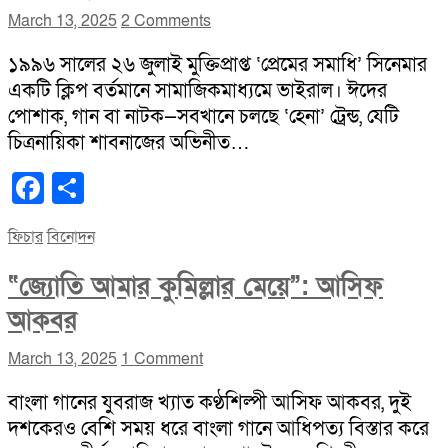
March 13, 2025
2 Comments
১৯৯৬ সালের ২৬ জুলাই মুক্তিপ্রাপ্ত ‘প্রেমের সমাধি’ সিনেমার
একটি ক্লিপ বর্তমানে সামাজিকমাধ্যমে ভাইরাল। ঈদের
পোশাক, গান বা নাটক—সবখানে চলছে ‘হেনা’ ট্রেন্ড, যেটি
চিত্রনায়িকা শাবনাজের অভিনীত…
Facebook
Share
ফিচার
বিনোদন
“জ্যোতি আমার কুমিল্লার মেয়ে”: আসিফ
আকবর
March 13, 2025
1 Comment
বাংলা গানের যুবরাজ খ্যাত কণ্ঠশিল্পী আসিফ আকবর, দুই
দশকেরও বেশি সময় ধরে বাংলা গানে আধিপত্য বিস্তার করে