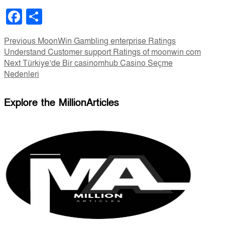
Facebook
Share
Post
Previous
Previous
MoonWin Gambling enterprise Ratings
post:
Understand Customer support Ratings of moonwin com
navigation
Next
Next
Türkiye’de Bir casinomhub Casino Seçme
post:
Nedenleri
Explore the MillionArticles