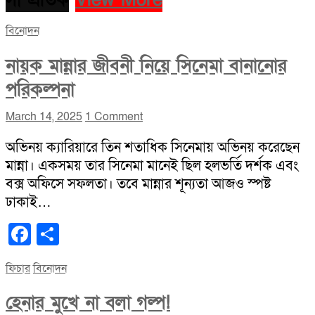
সাম্প্রতিক
View More
বিনোদন
নায়ক মান্নার জীবনী নিয়ে সিনেমা বানানোর
পরিকল্পনা
March 14, 2025
1 Comment
অভিনয় ক্যারিয়ারে তিন শতাধিক সিনেমায় অভিনয় করেছেন
মান্না। একসময় তার সিনেমা মানেই ছিল হলভর্তি দর্শক এবং
বক্স অফিসে সফলতা। তবে মান্নার শূন্যতা আজও স্পষ্ট
ঢাকাই…
Facebook
Share
ফিচার
বিনোদন
হেনার মুখে না বলা গল্প!