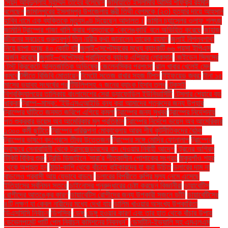
সৈয়দ আবদুল্লাহ মুহাম্মদ তাহের বলেছেন
জামায়াতে ইসলামীর আমির শফিকুর রহমান
বলেছেন
জামালপুরের ইসলামপুর উপজেলায় স্ত্রী তিথী বেগমকে (২৩) হত্যার দায়ে আহসান
হাবিব নামে এক ব্যক্তিকে মৃত্যুদণ্ড দিয়েছেন আদালত।
জার্মান চ্যান্সেলর ওলাফ শলৎজ
জার্মানি ট্রাম্পের গাজা খালি করার প্রস্তাবকে 'কেলেঙ্কারি' বলে অভিহিত করেছে
জাহাজ
জীবনের সবচেয়ে গুরুত্বপূর্ণ তিন নারীর কথা জানালেন তারেক রহমান
জুলাই বিপ্লবগাথা
নিয়ে ছাপা হচ্ছে ৪০ কোটি বই
জুলাই-সেপ্টেম্বরের মধ্যে ব্যাংকটি ৬৬ পয়সা ইপিএস
অর্জন করেছে
জুলাই–সেপ্টেম্বর প্রান্তিকে ব্যাংক এশিয়ার লোকসান
জেইডেন সিলসের
টেস্ট ক্রিকেটে আন্তর্জাতিক অভিষেক
জেলেনস্কির প্রশংসা
ঝাল খাবার খেলেই মেদ
কমবে
টঙ্গীতে বিজিবি মোতায়েন
টমেটো সতেজ রাখার সহজ টিপস
টাইফয়েড জ্বর:
টানা ১৫
মাসের ভয়াবহ সংঘর্ষের পর
টিউলিপসহ ৭ জনের ব্যাংক হিসাব তলব
টেকসই
বিশ্ববিদ্যালয়ের তালিকায় বাংলাদেশের সেরা ড্যাফোডিল ইউনিভার্সিটি
টেসলার শেয়ারে বড়
ধাক্কা
ট্রাম্প–মাস্ক: ‘ইউএসএআইডি বন্ধ করা আমাদের শত্রুদের জন্য উপহার
ট্রাম্পের ঘাঁটিতে জনমত জরিপে এগিয়ে কমলা
ট্রাম্পের জন্য সুখবর
ট্রাম্পের নির্দেশনায়
গত শুক্রবার ভয়েস অব আমেরিকার মূল প্রতিষ্ঠান
ট্রাম্পের নির্দেশে ভয়েস অব আমেরিকার
১৩০০ কর্মী ছুটিতে
ট্রাম্পের পরিকল্পনা মোকাবেলায় আরব শীর্ষ কূটনীতিকদের বৈঠক
ট্রাম্পের ভাষণে কংগ্রেসে তীব্র উত্তেজনা
ট্রাম্পের সঙ্গে মোদির ফোনালাপ
ট্রাম্পের
স্বাক্ষরে সেনাবাহিনী থেকে ট্রান্সজেন্ডারদের বাদ দেওয়ার নির্বাহী আদেশ
ট্রেনের অগ্রিম
টিকিট বিক্রি শুরু
ট্রেন্ডি ডিজাইনে 'সারা'র শীতকালীন পোশাকের সংগ্রহ
ঠাকুরগাঁও শহর
থেকে অপহৃত হন
ঠান্ডা-কাশি থেকে বাঁচতে বাইকারদের যা করা উচিত
ডলারের দাম না
বাড়লেও প্রবাসী আয় যেভাবে বাড়ছে
ডলারের বিপরীতে রুপির মূল্য নেমে এসেছে
ইতিহাসের সর্বনিম্ন স্তরে
ডাইনোসর পুনরুদ্ধারের চেষ্টা করছেন বিজ্ঞানীরা
ডায়াবেটিস
রোগীদের আতঙ্কের কারণ
ডায়াবেটিস রোগীদের জন্য উপকারী সজনে ডাঁটা
ডায়াবেটিসের
৪টি লক্ষণ যা কেবল নারীদের মধ্যে দেখা যায়
ডালিম খাওয়ার অসংখ্য উপকারিতা
ডিএসসিসি নির্বাচন
ডিপসিক
ডেঙ্গু
ডেঙ্গু হওয়ার কারণ এবং তার হাত থেকে বাঁচার উপায়
ডেভেলপমেন্ট পার্টি পেল নির্বাচন কমিশনের নিবন্ধন"
ডেসটিনি-ইভ্যালি সহ এমএলএম