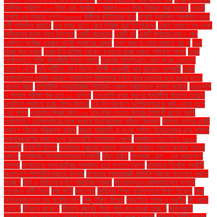
সর্বনিম্ন পরিমাণ ১১০ টাকা এবং সর্বোচ্চ ২ হাজার ৮০৫ টাকা নির্ধারণ করা হয়েছে
এআই
এআই এর প্রভাব: গুগল ৩০০০০ কর্মীকে ছাঁটাইয়ের পথে
এআই প্রযুক্তি সম্বলিত নতুন
দুটি ল্যাপটপ বাজারে
এক ম্যাচ হাতে রেখে সিরিজ জয় টাইগারদের
একই অ্যাপে সব সেবা:
পর্যটকদের জন্য নতুন উদ্যোগ
একটি আন্দোলন
একটি বই
একটি বার্গারের দাম ৫ লাখ
একদিনে সর্বোচ্চ ওমরাহ যাত্রী প্রবাহের রেকর্ড
এখন আর না খেয়ে থাকতে হয় না
এবং
তারুণ্যের দ্রোহ
এবার চীন-রাশিয়া থেকেও ছড়ানো হচ্ছে গুজব: শফিকুল আলম
এবার
পাকিস্তানে শহীদ বুদ্ধিজীবী দিবস পালিত
এবারের আইপিএলে কোন দলের নেতৃত্বে
আছেন কে?.
এবি পার্টিতে যোগ দিলেন বিশিষ্ট ব্যবসায়ী আবু রাইয়ান আশয়ারী
এয়ার
অ্যাম্বুলেন্সে ঢাকার হজরত শাহজালাল বিমানবন্দর ত্যাগ করে লন্ডনের পথে রওনা হলেন
খালেদা জিয়া
এশিয়াটিক ল্যাবরেটরিজ লিমিটেড প্রথম প্রান্তিকে মুনাফা করেছে
এসএসসি
ও সমমান পরীক্ষা শুরু হবে ১০ এপ্রিল
এসএসসি ফরম পূরণের সময়সীমা বাড়ানো হয়েছে
এ্যানিকে পাঠানো হচ্ছে বিশ্ব সাঁতারে
ওই দিন বিকেলে অলিউল্লাহকে বাড়ি থেকে তুলে
নেয় পুলিশ
ওয়ালটন ফ্রিজ কিনে ২০ লাখ টাকা পেলেন কলেজ শিক্ষার্থী রাশেদ আলী
ওয়াশিংটনে হেলিকপ্টারের সঙ্গে সংঘর্ষে উড়োজাহাজ নদীতে বিধ্বস্ত
কমিশন দেশের চারটি
প্রদেশ গঠনের পরিকল্পনা করছে
কয়লা আমদানি না হওয়া পর্যন্ত বিদ্যুৎকেন্দ্র বন্ধ থাকবে
কয়লাসঙ্কটের কারণে বন্ধ মহেশখালী তাপবিদ্যুৎ কেন্দ্র
করমজলে তিন দিনে ৭৫০০
দর্শনার্থী
কর্ণফুলী টানেল
কলসিন্দুর গ্রামের অদম্য মেয়েরা আবারও প্রমাণ করেছে তাদের
দক্ষতা
কলাম্বিয়া বিশ্ববিদ্যালয়ের শিক্ষার্থী
কাঁচা মরিচে
কানপাকা রোগ - এক গুরুত্বপুর্ণ
সমস্যা
কানাডাকে যুক্তরাষ্ট্রের অঙ্গরাজ্য হতে বললেন ট্রাম্প
কানাডায় নিখোঁজ প্রবাসী
বাংলাদেশি শিক্ষার্থীর মরদেহ উদ্ধার
কানাডার প্রধানমন্ত্রী জাস্টিন ট্রুডো পদত্যাগ করতে
যাচ্ছেন
কান্ট ও হিউমের দর্শনে গাজালির প্রভাব
কাভার্ডভ্যান-মোটরসাইকেল সংঘর্ষে
ছাত্রদল কর্মী নিহত
কার ক্ষতি
কার লাভ
কারিগরি শিক্ষা অধিদপ্তরে বিশাল নিয়োগ
কিছু
অধিনায়কত্বের নাম অনুমিত ছিল
কিছু ইঙ্গিত মিলছে
কিডনিতে পাথর ও করণীয়
কী আছে
তাতে?
কীভাবে খাবেন?
কীভাবে বুঝবেন শীতে পানি কম খাওয়া হচ্ছে?
কুড়িগ্রামে