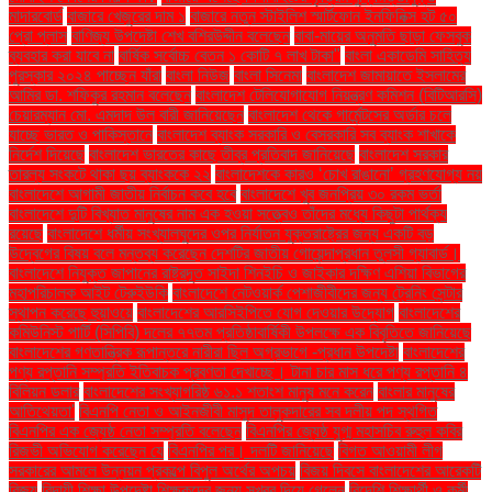
মাদারবোর্ড
বাজারে খেজুরের দাম ১
বাজারে নতুন স্টাইলিশ স্মার্টফোন ইনফিনিক্স হট ৫০
প্রো প্লাস
বাণিজ্য উপদেষ্টা শেখ বশিরউদ্দীন বলেছেন
বাবা-মায়ের অনুমতি ছাড়া ফেসবুক
ব্যবহার করা যাবে না
বার্ষিক সর্বোচ্চ বেতন ১ কোটি ৭ লাখ টাকা"
বাংলা একাডেমি সাহিত্য
পুরস্কার ২০২৪ পাচ্ছেন যাঁরা
বাংলা নিউজ
বাংলা সিনেমা
বাংলাদেশ জামায়াতে ইসলামের
আমির ডা. শফিকুর রহমান বলেছেন
বাংলাদেশ টেলিযোগাযোগ নিয়ন্ত্রণ কমিশন (বিটিআরসি)
চেয়ারম্যান মো. এমদাদ উল বারী জানিয়েছেন
বাংলাদেশ থেকে গার্মেন্টসের অর্ডার চলে
যাচ্ছে ভারত ও পাকিস্তানে
বাংলাদেশ ব্যাংক সরকারি ও বেসরকারি সব ব্যাংক শাখাকে
নির্দেশ দিয়েছে
বাংলাদেশ ভারতের কাছে তীব্র প্রতিবাদ জানিয়েছে
বাংলাদেশ সরকার
তারল্য সংকটে থাকা ছয় ব্যাংককে ২২
বাংলাদেশকে কারও ‘চোখ রাঙানো’ গ্রহণযোগ্য নয়
বাংলাদেশে আগামী জাতীয় নির্বাচন কবে হবে
বাংলাদেশে খুব জনপ্রিয় ৩০ রকম ভর্তা
বাংলাদেশে দুটি বিখ্যাত মানুষের নাম এক হওয়া সত্ত্বেও তাঁদের মধ্যে কিছুটা পার্থক্য
রয়েছে
বাংলাদেশে ধর্মীয় সংখ্যালঘুদের ওপর নির্যাতন যুক্তরাষ্ট্রের জন্য একটি বড়
উদ্বেগের বিষয় বলে মন্তব্য করেছেন দেশটির জাতীয় গোয়েন্দাপ্রধান তুলসী গ্যাবার্ড।
বাংলাদেশে নিযুক্ত জাপানের রাষ্ট্রদূত সাইদা শিনইচি ও জাইকার দক্ষিণ এশিয়া বিভাগের
মহাপরিচালক আইট টেরুইউকি
বাংলাদেশে নেটওয়ার্ক পেশাজীবীদের জন্য ট্রেনিং সেন্টার
স্থাপন করেছে হুয়াওয়ে
বাংলাদেশের আরসিইপিতে যোগ দেওয়ার উদ্যোগ
বাংলাদেশের
কমিউনিস্ট পার্টি (সিপিবি) দলের ৭৭তম প্রতিষ্ঠাবার্ষিকী উপলক্ষে এক বিবৃতিতে জানিয়েছে
বাংলাদেশের গণতান্ত্রিক রূপান্তরে নারীরা ছিল অগ্রভাগে -প্রধান উপদেষ্টা
বাংলাদেশের
পণ্য রপ্তানি সম্প্রতি ইতিবাচক প্রবণতা দেখাচ্ছে। টানা চার মাস ধরে পণ্য রপ্তানি ৪
বিলিয়ন ডলার
বাংলাদেশের সংখ্যাগরিষ্ঠ ৬১.১ শতাংশ মানুষ মনে করেন
বাংলার মানুষের
আতিথেয়তা'
বিএনপি নেতা ও আইনজীবী মাসুদ তালুকদারের সব দলীয় পদ স্থগিত
বিএনপির এক জ্যেষ্ঠ নেতা সম্প্রতি বলেছেন
বিএনপির জ্যেষ্ঠ যুগ্ম মহাসচিব রুহুল কবির
রিজভী অভিযোগ করেছেন যে
বিএনপির পর। দলটি জানিয়েছে
বিগত আওয়ামী লীগ
সরকারের আমলে উন্নয়ন প্রকল্পে বিপুল অর্থের অপচয়
বিজয় দিবসে বাংলাদেশের আরেকটি
বিজয়
বিদায়ী শিক্ষা উপদেষ্টা শিক্ষকদের জন্য সুখবর দিয়ে গেলেন
বিদেশি শিক্ষার্থী ও কর্মী