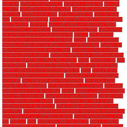
দায়ের করেন
আতিকুল সালাম জানিয়েছেন যে
আতিথেয়তা ও খাবারের স্বাদ
আধ ঘণ্টায়
২০ লাখ হিট
আন্তর্জাতিক মুদ্রা তহবিলের সতর্কতা
আপনার ঠোঁট এক্সফোলিয়েট করার
পরিপূর্ণ গাইড
আফ্রিদিকে বললেন তামিম
আম দিয়ে পাটিসাপটা পিঠা
আমরা কেন ভ্রমণ
করি?
আমলাতন্ত্র রাজনীতির চাপে
আমার বাংলাদেশ পার্টির (এবি পার্টি) সদস্যসচিব মজিবুর
রহমান মঞ্জু বলেছেন
আমি ক্লান্ত
আরও একটি কারখানা পেল পরিবেশবান্ধব স্বীকৃতি
আসকের উদ্বেগ: ঢাকা প্রতিবেদন"
আসামে গরুর মাংস খাওয়া নিষিদ্ধ
আসিফ নজরুলের
সঙ্গে অশোভন আচরণের জন্য তারেক রহমানের নিন্দা
আহত ১".
ইইউ বাংলাদেশের
সংস্কার উদ্যোগে সমর্থন জানালেন - হাদজা লাহবিব
ইউক্রেন
ইউক্রেনে যুক্তরাষ্ট্রের
প্রস্তাবিত যুদ্ধবিরতি চুক্তি নিয়ে রাশিয়ার প্রেসিডেন্ট ভ্লাদিমির পুতিনে
ইউক্রেনে সেনা
পাঠানোর সম্ভাবনা উড়িয়ে দেননি কানাডা - ট্রুডো
ইউক্রেনের প্রেসিডেন্ট ভলোদিমির
জেলেনস্কি অভিযোগ করেছেন যে
ইউনাইটেড কমার্শিয়াল ব্যাংক (ইউসিবি) বছরের তৃতীয়
প্রান্তিকে শেয়ারপ্রতি আয় (ইপিএস) বৃদ্ধি পেয়েছে।
ইউরোপ
ইউরোপজুড়ে সাড়া
ইঙ্গিত
ডাউনিং স্ট্রিটের"
ইনস্টাগ্রামের ৬টি প্রাইভেসি ফিচার যেগুলি আপনার জন্য উপকারী
ইন্টার্নশিপ প্রোগ্রামের মাধ্যমে ভবিষ্যতের ক্যারিয়ার গঠন
ইফতার
ইফতারে কী খাবেন
ইফতারের সময় রাসুল (সা.) যে দোয়া পড়তেন
ইয়ামালের বাঁকা পথে মেসি-ম্যারাডোনার
স্বপ্নের বাড়ি
ইরান: ইসরায়েলকে কঠোর প্রতিশোধের হুমকি
ইলন মাস্ককে ছাড়িয়ে
বিশ্বের শীর্ষ ধনী পরিবার ওয়ালটন
ইলন মাস্কের সম্পত্তি ১৯.২% কমেছে
ইলন মাস্কের
স্টারলিংক বাংলাদেশে এলে কী সুফল মিলবে
ইসরায়েল
ইসরায়েল ও হেজবুল্লাহর যুদ্ধবিরতি
চুক্তি সম্পর্কিত যা জানা যাচ্ছে
ইসরায়েল মাইকে আজান নিষিদ্ধ করল
ইসরায়েলি হামলায়
বৈরুতে আবাসিক ভবনে ১১ জন নিহত
ইসরায়েলের সাবেক সেনা: 'গাজায় যা করেছি
উইন্ডিজের বিপক্ষে বড় হার বাংলাদেশের
উড়িরচরে পরিবার কল্যাণকেন্দ্র পরিণত হয়েছে
পুলিশ ফাঁড়িতে
উত্তর মেসিডোনিয়ায় নৈশ ক্লাবে ভয়াবহ আগুনের ঘটনায় হতাহতদের নিয়ে
উত্তরা ব্যাংক দেবে ১৪৫ কোটি টাকা নগদ লভ্যাংশ
উত্তরা ব্যাংকের মুনাফা ৫০ শতাংশ
বৃদ্ধি
উত্তীর্ণ ৮৩
উদ্ধার
উপদেষ্টা হাসান আরিফ আর বেঁচে নেই
উরুগুয়ে ও ব্রাজিলের
বিপক্ষে শক্তিশালী দল ঘোষণা মেসিদের
এ আর রহমানের পারিশ্রমিক কত
এ বছর ফিতরার