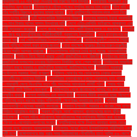
মুক্তিপণের ২৫ লাখ টাকা দেওয়ার পর তরুণের লাশ উদ্ধার"
"থাইরয়েড সম্পর্কিত ৫টি
প্রচলিত ভুল ধারণা"
"দিনাজপুরে মৌসুম শেষেও সুগন্ধি ধানের দাম হ্রাস"
"দীপু মনি ও
তাঁর স্বামীর বিরুদ্ধে দুদকের মামলা দায়ের"
"দুই প্ল্যাটফর্মের সমানসংখ্যক নেতা নিয়ে
নতুন দলের কমিটি
"দুটি আলংকারিক উদ্ভিদের বিবরণ"
"দুদকের মামলায় ইয়াবা ব্যবসায়ীর
৭৬ লাখ টাকার অবৈধ সম্পদ উদ্ধারের দাবি
"দেশে এইচএমপিভি ভাইরাসে আক্রান্ত এক
নারী মৃত্যুবরণ করেছেন
"দেশে বছরে প্রায় ৩ লাখ কোটি টাকার শুল্ক ও কর ছাড়"
"নওগাঁয়
১৬ বছর পর ছাত্রশিবিরের প্রতিষ্ঠাবার্ষিকী প্রকাশ্যে উদযাপিত"
"নতুন ছাত্রসংগঠনের
যাত্রা শুরু
"নর্থ মেসিডোনিয়ার নৈশক্লাবে অগ্নিকাণ্ড
"নাটোরে যুবলীগ নেতাকে পিটুনি
দিয়ে পুলিশে সোপর্দ করল ছাত্র-জনতা"
"নানা পদক্ষেপ সত্ত্বেও চীনের তরুণ-তরুণীরা
বিয়ের প্রতি আগ্রহ হারাচ্ছে"
"নিভৃতপল্লির নারীদের তৈরি জুতা পাচ্ছে আন্তর্জাতিক
বাজারে"
"নির্বাচন নিয়ে বিতর্ক করছে একটি রাজনৈতিক দল: রিজভী"
"নির্বাচনের তারিখ
রাজনৈতিক দলগুলোর চাওয়ার ভিত্তিতে নির্ধারিত হবে: প্রেস সচিব"
"নির্বাচনের সময়সীমা
নির্ধারণ করবে সরকার ও রাজনৈতিক দলগুলো: জাতিসংঘের দূত"
"নির্বাচিত সরকারই
সর্বোত্তম সরকার: মির্জা ফখরুল"
"নিষিদ্ধ ঘোষণার পর ভোরবেলায় ঢাকার রাস্তায়
ছাত্রলীগের নেতাদের মিছিল"
"নেতানিয়াহু যুক্তরাজ্যে ঢুকলে গ্রেপ্তার হতে পারেন
"নোয়াখালী জেলা বিএনপির নতুন পাঁচ সদস্যের আহ্বায়ক কমিটি গঠন"
"পদ্মার পাড়ে
অস্থায়ী হাটে ইলিশ বেচাকেনা"''
"পাকিস্তান থেকে বাংলাদেশে আসার পর রুনা লায়লার
সম্মুখীন বাধার"
"পাগলা মসজিদে এক বস্তা চিঠি:
"পাবনার শুঁটকি রপ্তানি হচ্ছে বিদেশে"
"পুতিনের নতুন ধরনের আরও শক্তিশালী ক্ষেপণাস্ত্র ব্যবহারের হুমকি"
"পৃথিবীর
অভ্যন্তরীণ কেন্দ্রের আকৃতি বদলাচ্ছে"
"প্রধান উপদেষ্টা: সরকার এ বছরের শেষ নাগাদ
নির্বাচন আয়োজন করবে"
"প্রবল ঘূর্ণিঝড় 'দানা' আসন্ন: বাংলাদেশের জন্য ঝুঁকির
পর্যবেক্ষণ"
"প্রেস সচিব: সচিবালয়ে সাংবাদিকদের প্রবেশাধিকার সীমিত করা হয়েছে"
"ফিফা ও খেলোয়াড়-ক্লাবের সংঘাত
"ফ্যাসিবাদের পক্ষে লিখতে ব্যবহৃত কলম ভেঙে
দেওয়া হবে: হাসনাত আবদুল্লাহ"
"বইমেলায় ‘মবের’ মতো উসকানিমূলক পরিস্থিতি কেন
সৃষ্টি হলো
"বঙ্গোপসাগরে মাছ ধরার সময় মিয়ানমারের নৌবাহিনীর হাতে আটক ৫৬ জেলে"