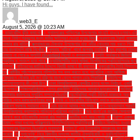
Hi guys. I have found...
web3_E
August 5, 2026 @ 10:23 AM
. ডায়াবেটিস ঝুঁকি কমানো:
। সুনামগঞ্জের শান্তিগঞ্জ উপজেলার সাংহাই হাওরে চলমান এই
সড়ক নির্মাণ প্রকল্পের জন্য জমির ক্ষতিপূরণ দেওয়া দূরের বিষয়
''অরফানেজ ট্রাস্ট মামলায়
সাজার রায় বাতিল
''কক্সবাজারের টেকনাফ উপজেলার নাফ নদীর মোহনায় মাছ ধরতে গিয়ে
চার বাংলাদেশি মাঝি নিখোঁজ''
''খুলনায় ‘নাটুকে’ পার্কে জলবায়ু তহবিল''
''ঘন কুয়াশায় ঢাকায়
নামতে না পেরে ৬ ফ্লাইট diverted সিলেট ও কলকাতায়''
''চলতি অর্থবছরে জিডিপি
প্রবৃদ্ধি ৪ শতাংশ হতে পারে''
''চ্যাটজিপিটির নতুন সুবিধা: ডিপসিকের প্রতিযোগিতার মুখে
বিপ্লব''
''বাইডেনের জাতির উদ্দেশে বিদায়ী ভাষণে কী বললেন''
''যুক্তরাষ্ট্রে তৈরি পিস্তলে
খুন
''রাষ্ট্রীয় পৃষ্ঠপোষকতায় লুটপাটের পথ বন্ধ করতে হবে: সাংবাদিক নেতা আজিজ"
''সুন্দরবনে নৌকায় দুই মণ হরিণের মাংস ফেলে পালাল চোর শিকারিরা''
'টিউলিপের
পদত্যাগপত্রে কী লেখা ছিল''
'ঢাকা বিশ্ববিদ্যালয় কেন্দ্রীয় ছাত্র সংসদ নির্বাচন: একটি
বিশ্লেষণ''
'শিক্ষাপ্রতিষ্ঠানে ‘গোপন রাজনীতি’ নিষিদ্ধের আহ্বান ছাত্রদলের''
'সংবিধান
সংস্কার কমিশনের সুপারিশ সম্পর্কে বিএনপি
‘অস্ট্রেলিয়া প্রতি মিনিটে ভারতকে স্মরণ
করিয়ে দেবে ধবলধোলাইয়ের কথা’
‘ইইউ ও ইউরোপীয় বিনিয়োগ ব্যাংক বাংলাদেশকে
পরিবেশ সুরক্ষায় সহায়তা দেবে’
‘এটা হয়তো আমার শেষ ম্যাচ’"
‘গণ–অভ্যুত্থান পরবর্তী
বিশ্ববিদ্যালয় ক্যাম্পাসে শান্তিপূর্ণ পরিবেশ প্রতিষ্ঠিত’
‘জয় বাংলা’কে জাতীয় স্লোগান
ঘোষণা করে হাইকোর্টের দেওয়া রায় স্থগিত
‘জাতীয় দলে আর খেলছি না’
‘ট্রাম্প একজন
উন্মাদ’: গাজা দখলের পরিকল্পনায় ফিলিস্তিনিদের প্রতিক্রিয়া
‘নির্বাচন বিলম্বিত হওয়ার
সংস্কারের বিরুদ্ধে বিএনপি’র অবস্থান’
‘পাঠান টু’ এর চিত্রনাট্য শাহরুখের মন জয়
করেছে
‘মা
‘মুনাফেকি’ নিয়ে রিজভীর মন্তব্য জাতীয় ঐক্যবিরোধী ও দুরভিসন্ধিপূর্ণ:
জামায়াত"
‘যুদ্ধবিরোধী’ রবীন্দ্রনাথ ঠাকুরের কাছে এক ইংরেজ মায়ের চিঠি
‘রোহিত শর্মা -