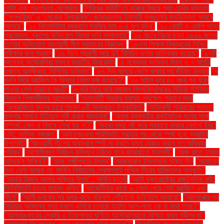
মোটা এবং গড়পড়তা খেলোয়াড়’
‘শিবিরের কমিটি’তে থাকার বিষয়ে পূজা চেরির বক্তব্য
"‘গণপরিষদ’ ও ‘সেকেন্ড রিপাবলিক’: জামায়াতসহ ইসলামী দলগুলোর মতভিন্নতা সামনে
আসছে"
"১০ কিলোমিটার ব্যবধানে সবজির দাম ৩-৪ গুণ বৃদ্ধি"
"১০ কোটি ও এমপি পদের
প্রলোভন: নুরুলের অভিযোগ মিথ্যা দাবি সামান্তার"
"১৫ বছরে বিচার ছাড়া ১৯২৬ জনের
হত্যার অভিযোগ আওয়ামী লীগ সরকারের বিরুদ্ধে"
"১৮তম শিক্ষক নিবন্ধনের লিখিত
পরীক্ষার ফল প্রকাশ
"১৯ দিনে প্রবাসী আয় দুই বিলিয়ন ডলার অতিক্রম করেছে"
"২৭টি
ব্যাগসহ অস্ট্রেলিয়া সফরে ভারতীয় ক্রিকেটার
"৪ নভেম্বর সংবিধান দিবস ও ৭ মার্চের
গুরুত্ব অস্বীকার: সিপিবির অভিমত"
"৬৭ দিন সাগরে ভেসে থাকার পর জীবিত উদ্ধার
"৭
বদলি নিয়ে ব্রাজিল কি ফিফার নিয়ম ভঙ্গ করেছে?"
"৭০ মাইল দূরে ৪০ বছর পর খুঁজে
পাওয়া গেল হারানো আংটি"
"৮ দবি নিয়ে কবি নজরুল বিশ্ববিদ্যালয়ের মিডিয়া স্টাডিজ
বিভাগে শিক্ষার্থীদের আন্দোলন"
"অন্তর্বর্তী সরকার যথাযথ পদক্ষেপ গ্রহণে ব্যর্থ
"অপরাজিতা ফুলের চায়ে পাবেন ৬টি অসাধারণ উপকারিতা"
"অভিবাসী পরিবারের সন্তান
কমলার সামনে ইতিহাস সৃষ্টি করার সম্ভাবনা"
"অমুক ব্যবসায়ীর রাজনৈতিক দলের সঙ্গে
সম্পর্ক: কেন এ বিষয়ে লেখা হয় না?"
"অযথা সময় নষ্ট করে সরকারে থাকার কোনো ইচ্ছা
নেই: আসিফ নজরুল"
"আইনশৃঙ্খলা পরিস্থিতি সন্ধ্যার পর থেকে স্পষ্ট হবে: স্বরাষ্ট্র
উপদেষ্টা"
"আওয়ামী লীগের অবস্থান স্পষ্ট না করলে যমুনা ঘেরাও করবে গণ অধিকার
পরিষদ"
"আগামীকাল নির্বাচন কমিশনে বৈঠকে যাবে জামায়াতে ইসলামী"
"আজ রাতে ঢাকায়
আসছেন সাকিব?"
"আজ লক্ষ্মীপূজার উৎসব"
"আজহারুল ইসলামকে মুক্তি দিন
"আমাদের
কথা কেউ ভাবছে না: মার্কিন নির্বাচনের প্রেক্ষাপটে পশ্চিম তীরের বাসিন্দাদের অনুভূতি"
"আমার হিজাব আমার শক্তির উৎস" : মার্কিন ছাত্রী
"আমি যুক্তরাষ্ট্রের রাজনৈতিক বন্দী:
ফিলিস্তিনি ছাত্র মাহমুদ খলিল"
"আর্জেন্টিনার কাছে ৬ গোল খেয়ে সেই ব্রাজিল এখন
শীর্ষে"
"আলী-চমকের পর হৃদয়-ঝড়ে বরিশাল পৌঁছালো ফাইনালে আবারো"
"আলেপ্পোর পর
সিরিয়ার অন্যান্য শহর দখলে এগিয়ে চলেছে হায়াত আল-শাম: কে বা কারা তারা?"
"আসলাঙ্কারের সেঞ্চুরি ও তিকশানার ঘূর্ণিতে অস্ট্রেলিয়াকে বিস্মিত করল শ্রীলঙ্কা"