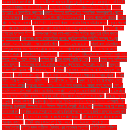
ব্যবসা নিয়ে সতর্কবার্তা
ডোনাল্ড ট্রাম্প যুক্তরাষ্ট্রের কেন্দ্রীয় গোয়েন্দা সংস্থা (এফবিআই)
ড্রোনের মাধ্যমে নজরদারি চলছে
ঢাকা আন্তর্জাতিক ম্যারাথন-২০২৫ অনুষ্ঠিত
ঢাকায়
ছিনতাই ও ডাকাতির প্রবণতা
ঢাকায় নিযুক্ত জাতিসংঘের আবাসিক সমন্বয়কারী গোয়েন
লুইস বলেছেন
ঢাকায় হাঁটার গতি এখন গাড়ির চেয়েও বেশি''
ঢাকার পাইকারি বাজার'
ঢাকার
বাতাস ‘অস্বাস্থ্যকর’
ঢাবি উপাচার্যের দুঃখ প্রকাশ অনাকাঙ্ক্ষিত ঘটনার জন্য
তবুও শ্রোতা
হীন বাংলাদেশ বেতার”
তবে আমরাও পরাজিত হব: মাহমুদুর রহমান মান্না"
তরুণ ট্রাম্পের
চরিত্রে দুর্দান্ত স্ট্যান
তরুণ-তরুণীদের অঙ্গ-প্রত্যঙ্গের ক্ষতির প্রবণতা বৃদ্ধি করছে
অ্যালকোহল
তরুণদের নতুন রাজনৈতিক দলের প্রতিষ্ঠাকালীন কমিটির সদস্য সংখ্যা
এখনও চূড়ান্ত হয়নি। তবে জানা গেছে
তা অব্যাহত রয়েছে।
তাজা ফল আমদানিতে
সম্পূরক শুল্ক ৩০ শতাংশ থেকে কমিয়ে ২৫ শতাংশ করা হয়েছে
তাঁদের জন্য আগে
স্ক্রিনিং জরুরি
তাপমাত্রা ৯ ডিগ্রির ঘরে
তাপমাত্রা বৃদ্ধি উদ্ভিদের কার্বন শোষণ বন্ধ করে
দিতে পারে - নতুন গবেষণা
তামিল নাড়ু
তার জন্য আমি দুঃখিত'
তারকা
তারুণ্যের শক্তিতে
‘সব সম্ভব’
তাহসানের কারণেই রোজা ও তার প্রেমিকের ব্রেকআপ হয়েছিল
তিব্বতে
শক্তিশালী ভূমিকম্প
তীব্র হচ্ছে শীত
তুরস্ক
তুরস্কের সরকার থেকে ইস্তানবুলে ফ্রি
ইফতার
তুলসী গ্যাবার্ড বলেন
তৃতীয় প্রান্তিকে ইউসিবির শেয়ারপ্রতি আয় বৃদ্ধি"
তৃতীয়
বিয়ে নিয়ে মুখ খুললেন শাকিব খান
তেঁতুলিয়ায় ৮ ডিগ্রি
ত্বক ও চুল ভালো রাখতে খেতে
হবে যেসব খাবার
ত্রিশের আগে ভেঙে গেল এ আর রহমান ও সায়রা বানুর সংসার
ৎস্য ও
প্রাণিসম্পদ উপদেষ্টা ফরিদা আখতার সম্প্রতি ফেসবুকে যে পোস্টটি দিয়েছেন
থাইল্যান্ডে
৬ মাস ধরে নিখোঁজ বাংলাদেশি যুবক থাই নারীর সঙ্গে হোটেলে পাওয়া গেল!
থাকছে ‘জুলাই
চত্বর’
দশরথ রঙ্গশালা
দিনাজপুরে বিএনপির মিছিলে ককটেল হামলার ঘটনায় আওয়ামী লীগ
দিল্লির মুখ্যমন্ত্রী হিসেবে শপথ নিলেন বিজেপি নেত্রী রেখা গুপ্ত
দীর্ঘদিন অল্প অল্প জ্বর -
অবহেলা নয়
দুই দিন ধরে ইসরায়েল যেভাবে ফিলিস্তিনের গাজার নিরীহ মানুষের ওপর বর্বর
হামলা চালাচ্ছে
দুই দেশের নেতাদের কঠোর প্রতিক্রিয়া"
দুই বছর পর আবার শুরু হলো
জাহাজ রপ্তানি
দুটোই সমান গুরুত্বপূর্ণ মনে করে"
দুধ বিক্রেতা থেকে সেনার
লেফটেন্যান্ট!
দুর্নীতি দমন কমিশন (দুদক) এর আবেদন অনুযায়ী
দুর্নীতি দমন কমিশন