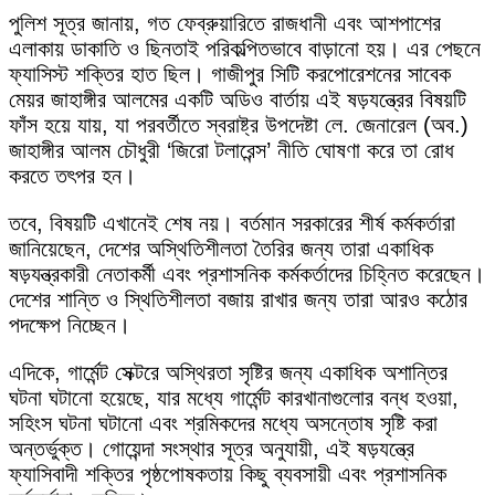
পুলিশ সূত্র জানায়, গত ফেব্রুয়ারিতে রাজধানী এবং আশপাশের
এলাকায় ডাকাতি ও ছিনতাই পরিকল্পিতভাবে বাড়ানো হয়। এর পেছনে
ফ্যাসিস্ট শক্তির হাত ছিল। গাজীপুর সিটি করপোরেশনের সাবেক
মেয়র জাহাঙ্গীর আলমের একটি অডিও বার্তায় এই ষড়যন্ত্রের বিষয়টি
ফাঁস হয়ে যায়, যা পরবর্তীতে স্বরাষ্ট্র উপদেষ্টা লে. জেনারেল (অব.)
জাহাঙ্গীর আলম চৌধুরী ‘জিরো টলারেন্স’ নীতি ঘোষণা করে তা রোধ
করতে তৎপর হন।
তবে, বিষয়টি এখানেই শেষ নয়। বর্তমান সরকারের শীর্ষ কর্মকর্তারা
জানিয়েছেন, দেশের অস্থিতিশীলতা তৈরির জন্য তারা একাধিক
ষড়যন্ত্রকারী নেতাকর্মী এবং প্রশাসনিক কর্মকর্তাদের চিহ্নিত করেছেন।
দেশের শান্তি ও স্থিতিশীলতা বজায় রাখার জন্য তারা আরও কঠোর
পদক্ষেপ নিচ্ছেন।
এদিকে, গার্মেন্ট সেক্টরে অস্থিরতা সৃষ্টির জন্য একাধিক অশান্তির
ঘটনা ঘটানো হয়েছে, যার মধ্যে গার্মেন্ট কারখানাগুলোর বন্ধ হওয়া,
সহিংস ঘটনা ঘটানো এবং শ্রমিকদের মধ্যে অসন্তোষ সৃষ্টি করা
অন্তর্ভুক্ত। গোয়েন্দা সংস্থার সূত্র অনুযায়ী, এই ষড়যন্ত্রে
ফ্যাসিবাদী শক্তির পৃষ্ঠপোষকতায় কিছু ব্যবসায়ী এবং প্রশাসনিক