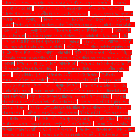
"রাজনৈতিক দলের কাছ থেকে নাম চেয়েছে ইসি গঠনের অনুসন্ধান কমিটি"
"রাজনৈতিক
বক্তব্য এড়াতে চাই
"রাশিফল ২০২৪: এই বছরে আপনার জীবন কেমন হতে পারে"
"রাশেদ খান মেনন ও তাঁর স্ত্রীর বিদেশে যাত্রায় নিষেধাজ্ঞা"
"রাহুলের তুলনায় বড় ব্যবধানে
ওয়েনাডে জয়ী প্রিয়াঙ্কা"
"রিজভী: ভারত বাংলাদেশের সার্বভৌমত্বে সরাসরি হস্তক্ষেপ
করছে"
"রূপগঞ্জে ডাকাতদের হামলায় ঢাকা বিশ্ববিদ্যালয়ের ছাত্রের চোখে গুরুতর আঘাত"
"রেকর্ড মুনাফা ও লভ্যাংশ: শেয়ারধারীদের জন্য ৯৭৫ কোটি টাকার ঘোষণা"
"রেস্তোরাঁয়
ভ্যাট বাড়ছে না
"রৌমারীতে কৃষক সমাবেশে হামলার নিন্দা জানালো গণতন্ত্র মঞ্চ"
"লাঠি
দিয়ে ভর দিয়ে টিসিবির ট্রাক খুঁজছেন বিল্লাল সরদার"
"লিভারপুল কখন চ্যাম্পিয়ন হবে?"
"শত বছর আগে ঢাকায় ইফতার ও সাহ্‌রি"
"শহীদ বুদ্ধিজীবী শামসুজ্জোহার মৃত্যুদিবসকে
জাতীয় শিক্ষক দিবস হিসেবে ঘোষণা করার দাবি"
"শহীদ মিনারে ৬ দফা দাবিতে চাকরিচ্যুত
বিডিআর সদস্যদের অবস্থান ধর্মঘট"
"শাহবাগে শহীদ পরিবারের সদস্যদের সাড়ে ৫ ঘণ্টা
অবরোধ
"শিশুদের জন্য ফ্লু টিকার প্রয়োজনীয়তা"
"শিশুর দাঁত নড়লে কী করতে হবে?"
"শীতে ব্যাডমিন্টন খেলার উপকারিতা"
"শেখ হাসিনাকে থামাতে ঢাকায় ভারতীয় দূতাবাসে
তলব"
"শেয়ারবাজারে মূলধনি মুনাফার কর ১৫% এ নেমে এসেছে"
"শ্রমিকেরা দাবি
করছেন অতিরিক্ত ১০ শতাংশ
"সবুজ আপেলের নানা উপকারিতা"
"সংযুক্ত আরব
আমিরাত সফর শেষে দেশে ফিরলেন প্রধান উপদেষ্টা"
"সরকার প্রতি ডজন ডিম ১৩০
টাকায় বিক্রি করবে"
"সরকারের আওয়ামী লীগকে নিষিদ্ধ করার কোনো পরিকল্পনা নেই:
প্রধান উপদেষ্টা"
"সংস্কার কমিশনের সুপারিশের বিরুদ্ধে ইসি পাঠাল চিঠি"
"সংস্কার
প্রস্তাবের আগে নির্বাচন কমিশন গঠনের প্রক্রিয়া"
"সাত মাসে বিদেশি ঋণ বৃদ্ধি পেয়ে
৩৯৪ কোটি ডলার
"সামরিক তৎপরতার মুখে জাপোরিঝঝিয়াতে পরিদর্শনে ব্যর্থ আইএইএর
পর্যবেক্ষকেরা"
"সিটিকে আরও ডুবিয়ে সালাহ বললেন
"সিরামিক শিল্প মালিকদের গ্যাসের
দাম না বাড়ানোর দাবি"
"সিরিয়ায় আইএসের পুনরুত্থানের ঝুঁকি দ্বিগুণ হয়েছে"
"সিরিয়ায়
কারা কোন এলাকা নিয়ন্ত্রণ করছে: সম্পূর্ণ মানচিত্র বিশ্লেষণ"
"সিলেট সীমান্তে ভারতীয়
খাসিয়া সম্প্রদায়ের গুলিতে দুই বাংলাদেশি আহত"
"সিলেট-ম্যানচেস্টার রুটে বিমান চলাচল
অব্যাহত রাখার আহ্বান"
"সিলেটে এক দিনের ব্যবধানে ‘ভারতীয় খাসিয়া গু‌লিতে’ নিহত