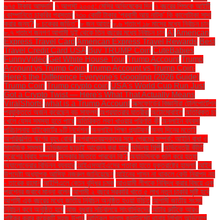
৬৭৫ টাকায় আমদানি
৭ আগস্ট ২০০৫: মেসির অভিষেকের দিন
৭ বছরের শিশুকে আইটি
কোম্পানিতে চাকরির প্রস্তাব
৭৩০ কোটি টাকার ‘প্রবাসী আয় নাটক’ কি কালোটাকা সাদা
করার জন্য?
৮ চক্রের জড়িত"
৮ জন আহত
৮.৬ শতাংশ ১৮ মাসের মধ্যে নির্বাচন চান
৮.৭ শতাংশ জনগণ আগামী দুই থেকে তিন বছরের মধ্যে নির্বাচন চান
AI
American
Express Travel Card
American Express Travel Rewards
Best
Travel Credit Card USA
Buy TRUMP Coin
CuteBabies
FunnyVideo
Get White House Tour
Trump Account
Trump
Account vs Trump Coin:
Trump Account vs Trump Coin:
Here's the Difference Everyone's Googling (2026 Guide)
Trump Coin
Trump crypto coin
USA's World Cup Run Just
Got a Crypto Twist — Here's What That Actually Means
ViralShorts
what is a Trump Account
অক্সফোর্ডের বিজ্ঞানীরা টেলিপোর্টেশন
প্রযুক্তিতে অর্জন করেছেন বড় সাফল্য
অগ্রযাত্রার যাত্রীরা
অটোমোবাইল
অতিরিক্ত চা
খেলে যেসব সমস্যা হতে পারে
অতিরিক্ত লবণ খাওয়ার পরিণতি কী
অনলাইন ব্যবসা
পরিচালনায় হাইকোর্টের ৯টি নির্দেশনা
অনলাইন শিক্ষা প্ল্যাটফর্ম
অন্য দিনের মতোই
অপরিকল্পিত ঋণের বৃহৎ বোঝা
অপ্রাপ্তবয়স্কদের সঙ্গে প্রেমের সম্পর্ক: আইনি বাধা ও
সামাজিক সমস্যা
অভিজ্ঞতা ছাড়াই আবেদন করা যাবে
অভিনয় শিল্পী
অভিনেত্রী কীর্তি
সুরেশের বিবাহ সম্পন্ন
অস্কার জিততে পারবেন কি?
অ্যাডমিনকে গুলি করে হত্যা
অ্যালোভেরার বিভিন্ন ব্যবহার
আইএসআইএসের পতাকা হাতে যুক্তরাষ্ট্রে হামলা!
আইন
উপদেষ্টা অধ্যাপক আসিফ নজরুল জানিয়েছেন
আইনের শাসন না থাকলে কেউ নিরাপদ নয়
- তারেক রহমান
আইপিএলে বেতন বৃদ্ধির চমক
আওয়ামী লীগকে নিষিদ্ধ করার বিষয়ে এক
প্রশ্নের জবাবে মান্না বলেন
আগামী ২ বছরে সরকারি খাতে ৫ লাখ নতুন চাকরি সৃষ্টি হবে
আগামী এক বছরের মধ্যে জাতীয় নির্বাচন অনুষ্ঠিত হওয়া উচিত
আগামী জাতীয় সংসদ
নির্বাচন কবে অনুষ্ঠিত হবে
আজ বুধবার সচিবালয়ে সাংবাদিকদের
আটার রুটিকে আরও
পুষ্টিকর করার কয়েকটি সহজ উপায়
আতিকুল সালাম ক্যান্টনমেন্ট থানায় লিখিত অভিযোগ