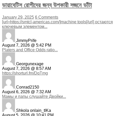
ডায়াবেটিস রোগীদের জন্য উপকারী সজনে ডাঁটা
January 29, 2025
6 Comments
[url=https://smtcl-americas.com/]machine tools[/url] остаются
ключевым элементом...
JimmyPrife
August 7, 2026 @ 5:42 PM
Platers and Office Odds ratio...
Georgunexage
August 7, 2026 @ 8:57 AM
https://shorturl.fm/DqTmg
Conrad2150
August 6, 2026 @ 7:32 AM
Мамы и папы слушайте Двойки...
Shkola onlain_tlKa
August 5, 2026 @ 10:41 PM