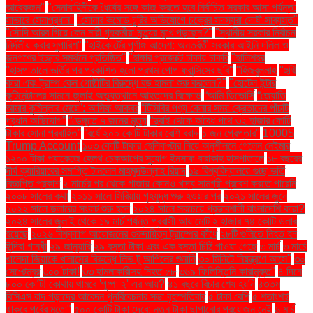
আরেকজন"
"সেনাবাহিনীকে ধৈর্যের সঙ্গে কাজ করতে হবে নির্বাচিত সরকার আসা পর্যন্ত:
সাভারে সেনাপ্রধান"
"সোনার কমোড চুরির অভিযোগে চক্রের সদস্যরা দোষী সাব্যস্ত"
"সৌদি আরব গিয়ে কেন নারী গৃহকর্মীরা মৃত্যুর মুখে পড়ছেন?"
"স্থানীয় সরকার নির্বাচন
নির্দলীয় করার সুপারিশ"
"হাইকোর্টের পূর্ণাঙ্গ আদেশ: অন্তর্বর্তী সরকার আইনি দলিল ও
জনগণের ইচ্ছার সমর্থনে প্রতিষ্ঠিত"
"হাঙ্গার প্রজেক্টে ঢাকায় চাকরি
"হালিশহর
"হাসপাতালে ভর্তির পর প্রকাশিত হলো প্রথম পোপ ফ্রান্সিসের ছবি"
"হিজবুল্লাহ
"হুথি
কারা এবং ট্রাম্প কেন গোষ্ঠীটির বিরুদ্ধে বড় হামলা শুরু করলেন?"
"হোটেল ইন্টার
কন্টিনেন্টালের সামনে জুলাই অভ্যুত্থানে আহতদের বিক্ষোভ
“আমি ডিভোর্সি
“জ্যোতি
আমার কুমিল্লার মেয়ে”: আসিফ আকবর
“টিসিবির পণ্য কেনার সময় ক্রেতাদের পাঁচটি
প্রধান অভিযোগ”
“ডেঙ্গুতে ৭ জনের মৃত্যু
“দুবাই থেকে অবৈধ পথে ৩২ হাজার কোটি
টাকার সোনা প্রবাহিত”
“বর্ষে ২০০ কোটি টাকার বেশি বরাদ্দ
১ জন গ্রেপ্তার"
1000$
Trump Account
১০৩ কোটি টাকার হেলিকপ্টার নিয়ে অনুশীলনে গেলেন নেইমার
১২০০ টাকা প্যাকেজে হেলথ চেকআপের সুযোগ ইনসাফ বারাকাহ হাসপাতালে
১৮ বছরের
দীর্ঘ ক্যারিয়ারের সমাপ্তি টানলেন মাহমুদউল্লাহ রিয়াদ
১৯ বিশ্ববিদ্যালয়ে গুচ্ছ ভর্তি
বিজ্ঞপ্তি প্রকাশ
২ মার্চের পর থেকে গাজায় কোনও খাদ্য সামগ্রী প্রবেশ করতে পারেনি
২০০৮ সালের কথা
২০১১ সালে সিরিয়ায় গৃহযুদ্ধ শুরু হওয়ার পর
২০২১ সালের জুনে
২০২২ সালে ডলারের সংকট শুরু হলে
২০২৪ সালে সবচেয়ে প্রভাবশালী বাংলাদেশি কারা?
২০২৪ সালের জুলাই থেকে ১৯ মার্চ পর্যন্ত প্রবাসী আয় মোট ২ হাজার ৭৪ কোটি ডলার
হয়েছে
২০২৬ বিশ্বকাপ আয়োজনের গুরুদায়িত্ব ট্রাম্পের কাঁধে
২৮টি গুলিতে নিহত হন
ইন্দিরা গান্ধী
২৯ জানুয়ারি
২৯ বস্তা টাকা এবং এক বস্তা চিঠি পাওয়া গেছে
৩ মার্চ
৩ মার্চে
খালেদা জিয়াকে খালাসের বিরুদ্ধে লিভ টু আপিলের শুনানি
৩০ মিনিটে নিয়ন্ত্রণে আসে"
৩০
সেপ্টেম্বর
৩০০ টাকা!
৩৩ হামলাকারীসহ নিহত ৫৮
৩৬৯ ফিলিস্তিনি কারামুক্ত"
৪ দিনে
৮০০ কোটি! কোথায় থামবে 'পুষ্পা ২' এর আয়?
৪১ বছরে বিচার শেষ হয়নি
৪৩তম
বিসিএস বাদ পড়াদের আবেদন পুনর্বিবেচনার সভা বৃহস্পতিবার
৫ টাকা বেশি
৫ শতাংশই
থাকবে পূর্বের মতো"
৫০০ কোটি টাকা দেবে: নতুন টাকা ছাপানোর প্রয়োজন নেই
৬ মার্চ