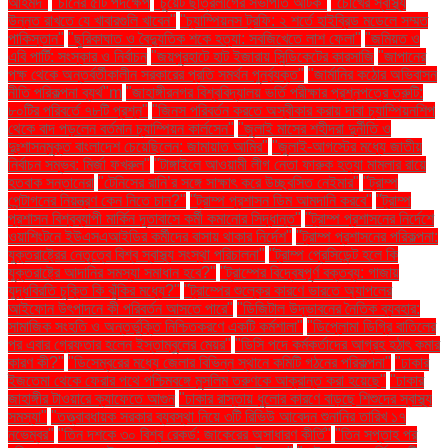
আহমদ"
"চীনের ৫টি পদক্ষেপ
"চুয়েট ছাত্রলীগের সভাপতি আটক"
"চোখের স্বাস্থ্য
উন্নত রাখতে যে খাবারগুলি খাবেন"
"চ্যাম্পিয়নস ট্রফি: ২ শর্তে হাইব্রিড মডেলে সম্মত
পাকিস্তান"
"ছুরিকাঘাত ও বৈদ্যুতিক শকে হত্যা: সবজিখেতে লাশ ফেলা"
"জমিয়ত ও
এবি পার্টি: সংস্কার ও নির্বাচন
"জয়পুরহাটে হাট ইজারায় সিন্ডিকেটের কারসাজি
"জাপানের
পক্ষ থেকে অন্তর্বর্তীকালীন সরকারের প্রতি সমর্থন পুনর্ব্যক্ত"
"জার্মানির কঠোর অভিবাসন
নীতি পরিকল্পনা ব্যর্থ"m
"জাহাঙ্গীরনগর বিশ্ববিদ্যালয় ভর্তি পরীক্ষার প্রশ্নপত্রে ত্রুটি:
৮০টির পরিবর্তে ৭৮টি প্রশ্ন"
"জিনস পরিবর্তন করতে অস্বীকার করায় দাবা চ্যাম্পিয়নশিপ
থেকে বাদ পড়লেন বর্তমান চ্যাম্পিয়ন কার্লসেন"
"জুলাই মাসের শহীদরা দুর্নীতি ও
দুঃশাসনমুক্ত বাংলাদেশ চেয়েছিলেন: জামায়াত আমির"
"জুলাই-আগস্টের মধ্যে জাতীয়
নির্বাচন সম্ভব: মির্জা ফখরুল"
"টাঙ্গাইলে আওয়ামী লীগ নেতা ফারুক হত্যা মামলার রায়ে
হতবাক সন্তানেরা
"টেনিসের রানি’র সঙ্গে সাক্ষাৎ করে উচ্ছ্বসিত নেইমার"
"ট্রাম্প
পেন্টাগনের নিয়ন্ত্রণ কেন নিতে চান?"
"ট্রাম্প প্রশাসন ডিম আমদানি করবে"
"ট্রাম্প
প্রশাসন বিশ্বব্যাপী মার্কিন দূতাবাসে কর্মী কমানোর সিদ্ধান্ত"
"ট্রাম্প প্রশাসনের নির্দেশে
ওয়াশিংটনে ইউএসএআইডির কর্মীদের বাসায় থাকার নির্দেশ"
"ট্রাম্প প্রশাসনের পরিকল্পনা:
যুক্তরাষ্ট্রের নেতৃত্বে বিশ্ব স্বাস্থ্য সংস্থা পরিচালনা"
"ট্রাম্প প্রেসিডেন্ট হলে কি
যুক্তরাষ্ট্রে আদানির সমস্যা সমাধান হবে?"
"ট্রাম্পের বিদ্বেষপূর্ণ বক্তব্য: গাজায়
যুদ্ধবিরতি চুক্তি কি ঝুঁকির মধ্যে?"
"ট্রাম্পের শুল্কের কারণে ভারতে অ্যাপলের
আইফোন উৎপাদনে কী পরিবর্তন আসতে পারে"
"ডিজিটাল উদ্ভাবনের নৈতিক ব্যবহার:
সামাজিক সংহতি ও অন্তর্ভুক্তি নিশ্চিতকরণে একটি কর্মশালা"
"ডিপ্লোমা ডিগ্রি বাতিলের
পর এবার গ্রেফতার হলেন ইস্তাম্বুলের মেয়র"
"ডিসি পদে কর্মকর্তাদের আগ্রহ হঠাৎ কমার
কারণ কী?"
"ডিসেম্বরের মধ্যে জেলার বিভিন্ন স্থানে কমিটি গঠনের পরিকল্পনা"
"ঢাকার
ইজতেমা থেকে ফেরার পথে পশ্চিমবঙ্গে মুসলিম তরুণকে আক্রান্ত করা হয়েছে"
"ঢাকার
জাহাঙ্গীর টাওয়ারে ক্যাফেতে আগুন
"ঢাকার রাস্তায় ধুলোর কারণে বাড়ছে শিশুদের স্বাস্থ্য
সমস্যা"
"তত্ত্বাবধায়ক সরকার ব্যবস্থা নিয়ে ৩টি রিভিউ আবেদন শুনানির তারিখ ১৭
নভেম্বর"
"তিন দশকে ৩০ বিশ্ব রেকর্ড: জাকেরের অসাধারণ কীর্তি"
"তিন সপ্তাহ পর