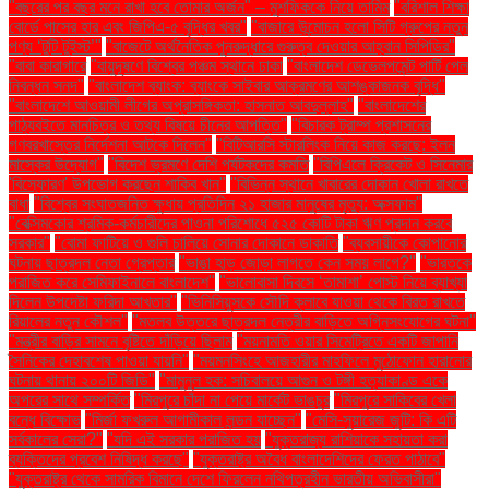
"বছরের পর বছর মনে রাখা হবে তোমার অর্জন" – মুশফিককে নিয়ে তামিম
"বরিশাল শিক্ষা
বোর্ডে পাসের হার এবং জিপিএ-৫ বৃদ্ধির খবর"
"বাজারে উন্মোচন হলো সিটি গ্রুপের নতুন
পণ্য ‘টুটি টুইস্ট’"
"বাজেটে অর্থনৈতিক পুনরুদ্ধারে গুরুত্ব দেওয়ার আহ্বান সিপিডির"
"বাবা কারাগারে
"বায়ুদূষণে বিশ্বের পঞ্চম স্থানে ঢাকা
"বাংলাদেশ ডেভেলপমেন্ট পার্টি পেল
নিবন্ধন সনদ"
"বাংলাদেশ ব্যাংক: ব্যাংকে সাইবার আক্রমণের আশঙ্কাজনক বৃদ্ধি"
"বাংলাদেশে আওয়ামী লীগের অপ্রাসঙ্গিকতা: হাসনাত আবদুল্লাহ"
"বাংলাদেশের
পাঠ্যবইতে মানচিত্র ও তথ্য বিষয়ে চীনের আপত্তি"
"বিচারক ট্রাম্প প্রশাসনের
গণবরখাস্তের নির্দেশনা আটকে দিলেন"
"বিটিআরসি স্টারলিংক নিয়ে কাজ করছে: ইলন
মাস্কের উদ্যোগ"
"বিদেশ ভ্রমণে দেশি পর্যটকদের কমতি
"বিপিএলে ক্রিকেট ও সিনেমার
'বিস্ফোরণ' উপভোগ করছেন শাকিব খান"
"বিভিন্ন স্থানে খাবারের দোকান খোলা রাখতে
বাধা
"বিশ্বের সংঘাতজনিত ক্ষুধায় প্রতিদিন ২১ হাজার মানুষের মৃত্যু: অক্সফাম"
"বেক্সিমকোর শ্রমিক-কর্মচারীদের পাওনা পরিশোধে ৫২৫ কোটি টাকা ঋণ প্রদান করবে
সরকার"
"বোমা ফাটিয়ে ও গুলি চালিয়ে সোনার দোকানে ডাকাতি
"ব্যবসায়ীকে কোপানোর
ঘটনায় ছাত্রদল নেতা গ্রেপ্তার
"ভাঙা হাড় জোড়া লাগতে কেন সময় লাগে?"
"ভারতকে
পরাজিত করে সেমিফাইনালে বাংলাদেশ"
"ভালোবাসা দিবসে ‘তামাশা’ পোস্ট নিয়ে ব্যাখ্যা
দিলেন উপদেষ্টা ফরিদা আখতার"
"ভিনিসিয়ুসকে সৌদি ক্লাবে যাওয়া থেকে বিরত রাখতে
রিয়ালের নতুন কৌশল"
"মতলব উত্তরে ছাত্রদল নেত্রীর বাড়িতে অগ্নিসংযোগের ঘটনা"
"মন্ত্রীর বাড়ির সামনে বৃষ্টিতে দাঁড়িয়ে ছিলাম
"ময়নামতি ওয়ার সিমেট্রিতে একটি জাপানি
সৈনিকের দেহাবশেষ পাওয়া যায়নি"
"ময়মনসিংহে আজহারীর মাহফিলে মুঠোফোন হারানোর
ঘটনায় থানায় ২০০টি জিডি"
"মামুনুল হক: সচিবালয়ে আগুন ও টঙ্গী হত্যাকাণ্ড একে
অপরের সাথে সম্পর্কিত
"মিরপুরে চাঁদা না পেয়ে মার্কেট ভাঙচুর
"মিরপুরে সাকিবের খেলা
বন্ধে বিক্ষোভ
"মির্জা ফখরুল আগামীকাল লন্ডন যাচ্ছেন"
"মেসি-সুয়ারেজ জুটি: কি এটি
সর্বকালের সেরা?"
"যদি এই সরকার পরাজিত হয়
"যুক্তরাজ্য রাশিয়াকে সহায়তা করা
ব্যক্তিদের প্রবেশ নিষিদ্ধ করছে"
"যুক্তরাষ্ট্র অবৈধ বাংলাদেশিদের ফেরত পাঠাবে"
"যুক্তরাষ্ট্র থেকে সামরিক বিমানে দেশে ফিরলেন নথিপত্রহীন ভারতীয় অভিবাসীরা"