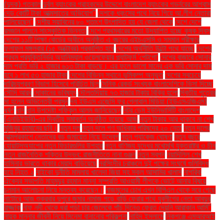
(দুদক) গতকাল
দুর্বল ব্যাংকের গ্রাহকদের উদ্দেশে বাংলাদেশ ব্যাংকের গভর্নরের আশ্বাস
দেড় কোটি টাকা আত্মসাতের অভিযোগ"
দেশকে ধ্বংসের পথে নিয়ে গিয়ে আ.লীগ নেতারা
পালিয়েছেন"
দেশীয় সয়াবিনের ৮০ শতাংশ উৎপাদিত হয় যে জেলা থেকে
দেশে দেশে
রমজান পালনে সাংস্কৃতিক ভিন্নতা
দেশে প্রথমবারের মতো উদযাপিত হচ্ছে কৃষক দিবস
দেশের ১১টি শিক্ষা বোর্ডের অধীনে অনুষ্ঠিত এ বছরের এইচএসসি ও সমমান পরীক্ষার
ফলাফল মঙ্গলবার (১৫ অক্টোবর) প্রকাশিত হবে
দেশের অর্থনীতি উল্টো পথে যাচ্ছে
দেশের
প্রথম প্রযুক্তিনির্ভর অ্যানিম্যাল ওয়েলফেয়ার প্ল্যাটফর্ম 'পেটগো'
দেশের বাজারে সোনার
দাম প্রতি ভরি ২ হাজার ৬১৩ টাকা বাড়ছে। এর ফলে ভালো মানের এক ভরি সোনার দাম
হবে ১ লাখ ৫৩ হাজার টাকা
দেশের বিভিন্ন স্থানে ভূমিকম্প অনুভূত
দেশের সবচেয়ে
দারিদ্র্যপ্রবণ বিভাগ হিসেবে পরিচিত ছিল
দৈনিক রেকর্ড সংখ্যক বাংলাদেশিকে ভিসা দিচ্ছে
সৌদি আরব
দোকানের ভবিষ্যৎ
দৌলতদিয়ায় ৭৩ হাজার টাকায় বিক্রি হলো
দ্বিতীয় পুত্রের
মা হলেন অভিনেত্রী প্রসূন
দ্য ইউএস এজেন্সি ফর গ্লোবাল মিডিয়া (ইউএসএজিএম)
ধর্ষণ
ধান
ধান উপদেষ্টা শফিকুল আলম জানিয়েছেন
নটর ডেম ইউনিভার্সিটি বাংলাদেশ
(এনডিইউবি)-এর দ্বিতীয় সমাবর্তন অনুষ্ঠিত হয়েছে আজ
নতুন টাকায় আর থাকবে না শেখ
মুজিবুর রহমানের ছবি।
নতুন দল
নতুন দলে গণ অধিকার পরিষদের ২০ নেতা
নতুন দলের
আত্মপ্রকাশে নেতাদের বড় জমায়েত নিয়ে উদ্বেগ
নতুন প্যাকেজ ঘোষণা
নতুন বছরে
হোয়াটসঅ্যাপের নতুন ফিচারগুলির উপহার
নতুন বাণিজ্য যুদ্ধের মুখোমুখি যুক্তরাষ্ট্র ও চীন
নতুন রাজনৈতিক শক্তির উদ্ভব: রাজনীতিতে নানা গুঞ্জন
নতুন স্বপ্ন
নয়াদিল্লি শেখ
হাসিনার ভারতে থাকার মেয়াদ বাড়িয়েছে
নরসিংদীর চরাঞ্চলে দুই পক্ষের সংঘর্ষে গুলিবিদ্ধ
হয়ে নিহত ২
নাইকো দুর্নীতি মামলায় খালেদা জিয়া সহ সকল আসামির খালাস
নাগরিক
ঐক্যের সভাপতি মাহমুদুর রহমান মান্না সম্প্রতি আওয়ামী লীগকে ভোটে আনার বিষয়ে
চলমান আলোচনা নিয়ে মন্তব্য করেছেন।
নাজমুলের চোখ এখন বিপিএল থেকে সরে গেছে
নাটোরে আজ শুক্রবার দুপুরে জুমার নামাজ পড়ে বাড়ি ফেরার পথে যুবলীগের নেতা আবদুর
রাজ্জাক
নাফ নদী থেকে ধরা পড়া চার জেলেকে পাঁচ দিনেও ফেরত দেয়নি আরাকান আর্মি"
নায়ক মান্নার জীবনী নিয়ে সিনেমা বানানোর পরিকল্পনা
নাহিদ ইসলামে
নিকগঞ্জে এমআরআই