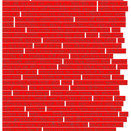
প্রতি কেজি শুকনা শজন পাতা ৩৫০ থেকে ৪০০ টাকায় বিক্রি হয়।
প্রতিটি ব্যাংক শাখায়
স্কুল ব্যাংকিং চালুর জন্য একটি শিক্ষাপ্রতিষ্ঠান প্রতিষ্ঠা করতে হবে
প্রতিদিন ডিম খাওয়া:
ভালো না মন্দ
প্রতিষ্ঠানের প্রভাব নিয়ে গবেষণার জন্য তিন অর্থনীতিবিদ নোবেল পুরস্কার
পেলেন"
প্রথম আলোতে প্রকাশিত সংবাদ অনুযায়ী
প্রথমবার জুটি বাঁধছেন আয়ুষ্মান এবং
রাশমিকা
প্রথমবার বিমানে ভ্রমণ করছেন? প্রথমবার বিমানে ভ্রমণ করছেন? সঙ্গে যেসব
জিনিস নেবেন না
প্রধান উপদেষ্টার সময়সীমা মাথায় রেখে কাজ করছি: সিইসি"
প্রধান
নির্বাচন কমিশনার (সিইসি) এ এম এম নাসির উদ্দিন বলেছেন
প্রযুক্তি
প্রযুক্তি ব্যবহার
প্রশ্ন ইসলামী আন্দোলনের"
প্রাইমমুভার ও ট্রেইলরশ্রমিকদের আবারও কর্মবিরতি
প্রায়
১৯ লাখের মতো মানুষ
প্রায় এক মাস হলো
ফজলে করিমের দুই ছেলের বিদেশ যাওয়ার
ওপর নিষেধাজ্ঞা
ফাঙ্গাস বা ছত্রাকের আক্রমণ রোধের জন্য যা করতে হবে
ফার্মের ডিম না
দেশি ডিম: পুষ্টি ও উপকারিতায় কোনটি এগিয়ে?
ফার্মের মুরগির ডিমের দাম বৃদ্ধি
ফিজিওথেরাপি -গুরুত্বপূর্ণ চিকিৎসা পদ্ধতি
ফিফার বর্ষসেরা ভিনিসিয়ুস জুনিয়র
ফিলিস্তিনি
বন্দীদের মধ্যে কারা মুক্তি পেতে পারে?
ফিলিস্তিনে আল জাজিরার সম্প্রচার বন্ধ
ফুটবলে
গোলটাই থাকে বেশি মনে
ফেইসবুকে ছড়িয়ে পড়া যশোরের ভিডিওটি ছিল ‘যেমন খুশি
তেমন সাজো’
ফেব্রুয়ারিতে বিএনপির মাঠে নামার ঘোষণা
ফের উত্তাল সিরিয়া
ফেলানীর
পরিবারের দায়িত্ব নিলেন উপদেষ্টা আসিফ
ফেসবুক
ফ্যাশনে তাক লাগাতে পুরুষদের মানতে
হবে এই ১০ টিপস
ফ্রিদা এবং তার ব্যথার চিত্র
ফ্লোরিডায় নারীশক্তির মধ্যে সেরা
জায়েদ
ফ্ল্যাট ও ব্যাংক হিসাব জব্দ
বইমেলায় তৌহিদুল ইসলামের ‘বিয়ে বাড়িতে ইয়ে’
বছরের প্রথম দিনেই ‘স্বৈরাচারী অঞ্জনা’ নিয়ে ফিরছেন মনির খান
বন্ধ বহু সড়ক
বরিশালে
চ্যাম্পিয়নদের বরণ জনসমুদ্রের আনন্দ উৎসব
বর্তমানে বায়ুদূষণ এমন এক ভয়াবহ পর্যায়ে
পৌঁছে গেছে যে
বললেন ট্রাম্প
বস্ত্র ও পোশাক খাতে গ্যাসের দাম বাড়ানোর পরিকল্পনা
স্থগিতের আহ্বান
বাকৃবিতে ১২০০ শিক্ষার্থীর অংশগ্রহণে ছাত্রশিবিরের গণইফতার
বাঙালি
জাতির আত্মগৌরবের মহান বিজয় দিবস আজ
বাঙালি নারীর পোশাক এবং ফ্যাশন সচেতনতা
বাঙালি হিন্দু সম্প্রদায়ের অন্যতম ধর্মীয় উৎসব লক্ষ্মীপূজা আজ
বাচ্চাকে খাওয়ানোর সময়
মোবাইল ফোনের বিকল্প কী?
বাজারে এসেছে গিগাবাইটের কৃত্রিম বুদ্ধিমত্তাযুক্ত