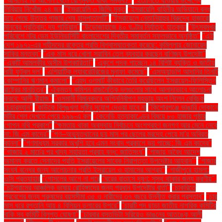
"আসলেই কি আপেল খেলে রোগমুক্ত থাকা সম্ভব?"
"ইতালিতে যাওয়ার উদ্দেশ্যে
লিবিয়ায় নিখোঁজ ২৪ জন
"ইসরায়েলি ৩ জিম্মি মুক্ত
"ইসরায়েলি বাহিনীর অভিযানে বন্ধ
হয়ে গেছে উত্তর গাজার শেষ হাসপাতালটি"
"ইসরায়েলে নেতানিয়াহুর বিরুদ্ধে হাজারো
মানুষের প্রতিবাদ: দ্য গার্ডিয়ান"
"উড়োজাহাজে ৪০ ঘণ্টার নির্যাতন: হাতকড়া
"উৎসবমুখর
পরিবেশে নটর ডেম ইউনিভার্সিটি বাংলাদেশের দ্বিতীয় সমাবর্তন সফলভাবে অনুষ্ঠিত"
"এই
দেশ ১৯৭১-এর শহীদদের রক্তের প্রতি বিশ্বাসঘাতকতা করেছে: কুমিল্লায় জোনায়েদ
সাকির মন্তব্য"
"এক মাস ধরে খোলা সয়াবিন তেল ব্যবহার করছেন বাণিজ্য উপদেষ্টা"
"একটি আমলকীর অসীম উপকারিতা!"
"একুশে পদক পাচ্ছেন ১৪ বিশিষ্ট ব্যক্তি ও জাতীয়
নারী ফুটবল দল"
"এশিয়াটিক ল্যাবরেটরিজের মুনাফা কমেছে"
"এসঅ্যান্ডপি আদানির তিনটি
কোম্পানির ঋণমান কমালো"
"এহুদ ওলমার্ট কীভাবে তৈরি করেছিলেন ইসরায়েল-ফিলিস্তিন
রাষ্ট্রের মানচিত্র"
"ঐকমত্য কমিশন রাজনৈতিক দলগুলোর সাথে আলাদাভাবে আলোচনা
করবে: আলী রীয়াজ"
"ওসমানী বিমানবন্দরে অগ্নিনির্বাপণ মহড়ায় অংশ নিলেন বেবিচক
চেয়ারম্যান"
"কাউকে বিশৃঙ্খলা সৃষ্টির সুযোগ দেওয়া যাবে না
"কিশোরগঞ্জে ভাঙারি দোকানে
মর্টার শেল দেখতে পেয়ে ৯৯৯-এ কল
"কেনেডি হত্যাকাণ্ডের বিষয়ে ৮০ হাজার পৃষ্ঠার
গোপন নথি প্রকাশ"
"ক্ষমতায় থাকা অবস্থায় নির্বাচনে অংশগ্রহণ জনগণ আর মেনে নেবে
না: জি এম কাদের"
"গণ–অভ্যুত্থানের ছয় মাস পর ছেলের মরদেহ পেয়ে মা'র অবিরত
কান্না"
"গণমাধ্যম সরকার অখুশি হবে এমন সংবাদ প্রকাশে ভয় পাচ্ছে: জি এম কাদের"
"গাজায় ২ মার্চের পর খাদ্য সহায়তা প্রবাহ বন্ধ: জাতিসংঘ"
"গাজায় অবৈধ আদেশ
অমান্য করতে সেনাদের প্রতি ইসরায়েলের সাবেক নিরাপত্তা উপদেষ্টার আহ্বান"'
"গাজার
সংঘর্ষ বন্ধের জন্য আলোচনার প্রতি ইসরায়েল ও হামাসের আগ্রহ"
"গাজীপুরে হামলা:
ওসি প্রত্যাহার
"গোসলের আগে না পরে
"ঘরের বাতাসে দূষণ: সুস্থ থাকার জন্য করণীয়".
"চট্টগ্রামের আঞ্চলিক ভাষায় রোহিঙ্গাদের জন্য প্রধান উপদেষ্টার বার্তা"
"চাকরিতে
প্রবেশের জন্য পুরুষদের বয়সসীমা ৩৫ ও নারীদের ৩৭ বছরে উন্নীত করার প্রস্তাব"
"চার
মাস ধরে রপ্তানি আয় ৪ বিলিয়ন ডলারের উপরে"
"চারটি পদ ছাড়া জাতীয় নাগরিক কমিটির
বাকি সব কমিটি বিলুপ্ত ঘোষণা"
"চারবার বসতভিটা সরিয়েও ভাঙনের আতঙ্কে আলী