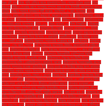
যন্ত্র দুটি বন্ধ
নিজে গাড়ি চালিয়ে মাকে হাসপাতালে নিয়ে গেলেন তারেক রহমান
নিজে
নাচলেন
নির্বাচন দেওয়ার আগে সংস্কার সম্পন্ন করতে হবে: ইসলামী আন্দোলনের নায়েবে
আমির"
নির্বাচন প্রসঙ্গে ধূম্রজাল সৃষ্টি করেছে 'সংক্ষিপ্ত' ও 'বৃহৎ সংস্কার'
নির্বাচন
বিলম্বিত করার চেষ্টা জনগণ সহ্য করবে না: নজরুল ইসলাম খান
নির্বাচন বিলম্বিত করার যে
চেষ্টা চলছে
নির্বাচনে বিলম্ব মানবে না বিএনপি
নির্বাহী
নিষিদ্ধ করল ইসিবি
নিষ্পত্তির জন্য
২০ হাজার মামলা অপেক্ষমাণ
নিহত ৫৯"
নিহত অন্তত ৩৬
নীলা ইসরাফিল
নেইমারের
সঙ্গে আল হিলালের চুক্তি বাতিল
ন্যাশনাল জিওগ্রাফি
পঞ্চগড়ে তাপমাত্রা ১০ ডিগ্রি
সেলসিয়াস
পড়াশোনায় অমনোযোগিতা
পড়াশোনার চাপ বাড়ছে
পদত্যাগ করলেন উপদেষ্টা
নাহিদ ইসলাম
পদবঞ্চনা নিয়ে বিক্ষোভ ও মারামারি"
পরবর্তীতে মৃত্যু
পরিশোধিত হয়েছে
২৪২ কোটি ডলার"
পরীমণির বিরুদ্ধে গ্রেফতারি পরোয়ানা জারি
পরে উদ্ধার"
পর্তুগালের
পরাজয়; শেষ আটে স্পেন""
পর্দা উন্মোচনের অপেক্ষায় টোকিও আন্তর্জাতিক চলচ্চিত্র
উৎসব
পর্যটকদের কাটল নির্ঘুম রাত
পশ্চিম ইরাকের আনবার প্রদেশে ১৭ বছর বয়সী হুদার
(ছদ্মনাম) জীবনের কাহিনি
পাকিস্তান
পাকিস্তান বিমানবাহিনী চ্যাম্পিয়নস ট্রফির
উদ্বোধনী অনুষ্ঠানে কী প্রদর্শন করবে?
পাকিস্তানে ট্রেনের সব জিম্মি উদ্ধার
পাকিস্তানের দক্ষিণ ওয়াজিরিস্তানে কারফিউ আরোপ
পাকিস্তানের প্রধানমন্ত্রীর খালেদা
জিয়াকে সুস্থতার শুভেচ্ছা জানিয়ে চিঠি
পাচার হওয়া অর্থ ফিরিয়ে আনার জন্য কানাডার
সহযোগিতা প্রার্থনা প্রধান উপদেষ্টার
পাঠ্যবই বিতরণের আগে নোট-গাইড ছাপা বন্ধের
নির্দেশ
পাঠ্যবইয়ে র‍্যাপার সেজান ও হান্নান
পায়ের শিকল
পারমাণবিক আলোচনায় ইরানের
পাশে চীন ও রাশিয়া
পিকাসোর ‘উইমেন উইথ এ ওয়াচ’ নিলামে ১৪ কোটি ডলারে বিক্রি
পিঠের ব্যথা থেকে মুক্তি পেতে কীভাবে মোকাবিলা করবেন
পিলখানা হত্যাকাণ্ডের
পুনঃতদন্ত দ্রুত সম্পন্ন হবে: স্বরাষ্ট্র উপদেষ্টার ঘোষণা"
পুতিনের হানিট্র্যাপ কৌশল
পুতুলের বিরুদ্ধে চিঠি এখনও পায়নি পররাষ্ট্র মন্ত্রণালয়
পুরুষ যখন বাবা হন
পুরুষদের জন্য
শরীর সুস্থ রাখতে প্রয়োজনীয় খাবার
পুলিশকে হামলা করে ছিনিয়ে নেয়ার চেষ্টা"
পেছনে
ফেললেন রদ্রি
পেনাল্টি মিসের ম্যাচে রিয়ালের জয়
পেঁয়াজ ছাড়া রান্না!
পোষা কুকুরের জন্য
বিয়ে ভাঙলেন কনে!
প্রতারণা ঠেকাতে নতুন ভেরিফিকেশন ফিচার চালু করছে টেলিগ্রাম