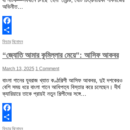
বা নাটক—সবখানে চলছে ‘হেনা’ ট্রেন্ড, যেটি চিত্রনায়িকা শাবনাজের
অভিনীত…
Facebook
Share
ফিচার
বিনোদন
“জ্যোতি আমার কুমিল্লার মেয়ে”: আসিফ আকবর
March 13, 2025
1 Comment
বাংলা গানের যুবরাজ খ্যাত কণ্ঠশিল্পী আসিফ আকবর, দুই দশকেরও
বেশি সময় ধরে বাংলা গানে আধিপত্য বিস্তার করে চলেছেন। দীর্ঘ
ক্যারিয়ারে তাকে প্রায়ই নতুন শিল্পীদের সঙ্গে…
Facebook
Share
ফিচার
বিনোদন