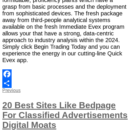
formidable, proficiency plants which have a
grasp from basic processes and the deployment
from sophisticated devices. The fresh package
away from third-people analytical systems
available on the fresh Immediate Evex program
allows your that have a strong, data-centric
approach to industry analysis within the 2024.
Simply click Begin Trading Today and you can
experience the energy in our cutting-line Quick
Evex app.
Facebook
Post
Previous
Previous
Share
post:
navigation
20 Best Sites Like Bedpage
For Classified Advertisements
Digital Moats