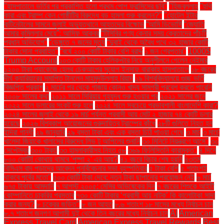
"হাসপাতালে ভর্তির পর প্রকাশিত হলো প্রথম পোপ ফ্রান্সিসের ছবি"
"হিজবুল্লাহ
"হুথি
কারা এবং ট্রাম্প কেন গোষ্ঠীটির বিরুদ্ধে বড় হামলা শুরু করলেন?"
"হোটেল ইন্টার
কন্টিনেন্টালের সামনে জুলাই অভ্যুত্থানে আহতদের বিক্ষোভ
“আমি ডিভোর্সি
“জ্যোতি
আমার কুমিল্লার মেয়ে”: আসিফ আকবর
“টিসিবির পণ্য কেনার সময় ক্রেতাদের পাঁচটি
প্রধান অভিযোগ”
“ডেঙ্গুতে ৭ জনের মৃত্যু
“দুবাই থেকে অবৈধ পথে ৩২ হাজার কোটি
টাকার সোনা প্রবাহিত”
“বর্ষে ২০০ কোটি টাকার বেশি বরাদ্দ
১ জন গ্রেপ্তার"
1000$
Trump Account
১০৩ কোটি টাকার হেলিকপ্টার নিয়ে অনুশীলনে গেলেন নেইমার
১২০০ টাকা প্যাকেজে হেলথ চেকআপের সুযোগ ইনসাফ বারাকাহ হাসপাতালে
১৮ বছরের
দীর্ঘ ক্যারিয়ারের সমাপ্তি টানলেন মাহমুদউল্লাহ রিয়াদ
১৯ বিশ্ববিদ্যালয়ে গুচ্ছ ভর্তি
বিজ্ঞপ্তি প্রকাশ
২ মার্চের পর থেকে গাজায় কোনও খাদ্য সামগ্রী প্রবেশ করতে পারেনি
২০০৮ সালের কথা
২০১১ সালে সিরিয়ায় গৃহযুদ্ধ শুরু হওয়ার পর
২০২১ সালের জুনে
২০২২ সালে ডলারের সংকট শুরু হলে
২০২৪ সালে সবচেয়ে প্রভাবশালী বাংলাদেশি কারা?
২০২৪ সালের জুলাই থেকে ১৯ মার্চ পর্যন্ত প্রবাসী আয় মোট ২ হাজার ৭৪ কোটি ডলার
হয়েছে
২০২৬ বিশ্বকাপ আয়োজনের গুরুদায়িত্ব ট্রাম্পের কাঁধে
২৮টি গুলিতে নিহত হন
ইন্দিরা গান্ধী
২৯ জানুয়ারি
২৯ বস্তা টাকা এবং এক বস্তা চিঠি পাওয়া গেছে
৩ মার্চ
৩ মার্চে
খালেদা জিয়াকে খালাসের বিরুদ্ধে লিভ টু আপিলের শুনানি
৩০ মিনিটে নিয়ন্ত্রণে আসে"
৩০
সেপ্টেম্বর
৩০০ টাকা!
৩৩ হামলাকারীসহ নিহত ৫৮
৩৬৯ ফিলিস্তিনি কারামুক্ত"
৪ দিনে
৮০০ কোটি! কোথায় থামবে 'পুষ্পা ২' এর আয়?
৪১ বছরে বিচার শেষ হয়নি
৪৩তম
বিসিএস বাদ পড়াদের আবেদন পুনর্বিবেচনার সভা বৃহস্পতিবার
৫ টাকা বেশি
৫ শতাংশই
থাকবে পূর্বের মতো"
৫০০ কোটি টাকা দেবে: নতুন টাকা ছাপানোর প্রয়োজন নেই
৬ মার্চ
৬৭৫ টাকায় আমদানি
৭ আগস্ট ২০০৫: মেসির অভিষেকের দিন
৭ বছরের শিশুকে আইটি
কোম্পানিতে চাকরির প্রস্তাব
৭৩০ কোটি টাকার ‘প্রবাসী আয় নাটক’ কি কালোটাকা সাদা
করার জন্য?
৮ চক্রের জড়িত"
৮ জন আহত
৮.৬ শতাংশ ১৮ মাসের মধ্যে নির্বাচন চান
৮.৭ শতাংশ জনগণ আগামী দুই থেকে তিন বছরের মধ্যে নির্বাচন চান
AI
American
Express Travel Card
American Express Travel Rewards
Best