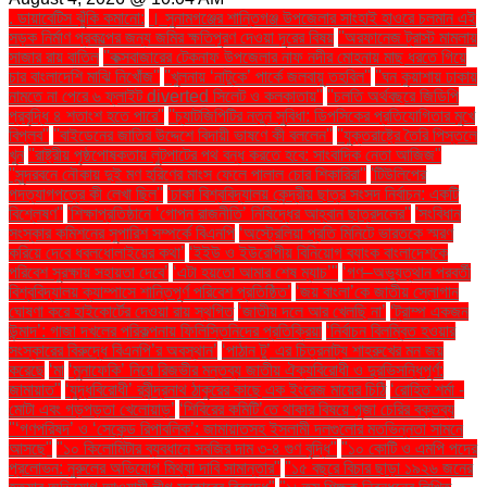
. ডায়াবেটিস ঝুঁকি কমানো:
। সুনামগঞ্জের শান্তিগঞ্জ উপজেলার সাংহাই হাওরে চলমান এই
সড়ক নির্মাণ প্রকল্পের জন্য জমির ক্ষতিপূরণ দেওয়া দূরের বিষয়
''অরফানেজ ট্রাস্ট মামলায়
সাজার রায় বাতিল
''কক্সবাজারের টেকনাফ উপজেলার নাফ নদীর মোহনায় মাছ ধরতে গিয়ে
চার বাংলাদেশি মাঝি নিখোঁজ''
''খুলনায় ‘নাটুকে’ পার্কে জলবায়ু তহবিল''
''ঘন কুয়াশায় ঢাকায়
নামতে না পেরে ৬ ফ্লাইট diverted সিলেট ও কলকাতায়''
''চলতি অর্থবছরে জিডিপি
প্রবৃদ্ধি ৪ শতাংশ হতে পারে''
''চ্যাটজিপিটির নতুন সুবিধা: ডিপসিকের প্রতিযোগিতার মুখে
বিপ্লব''
''বাইডেনের জাতির উদ্দেশে বিদায়ী ভাষণে কী বললেন''
''যুক্তরাষ্ট্রে তৈরি পিস্তলে
খুন
''রাষ্ট্রীয় পৃষ্ঠপোষকতায় লুটপাটের পথ বন্ধ করতে হবে: সাংবাদিক নেতা আজিজ"
''সুন্দরবনে নৌকায় দুই মণ হরিণের মাংস ফেলে পালাল চোর শিকারিরা''
'টিউলিপের
পদত্যাগপত্রে কী লেখা ছিল''
'ঢাকা বিশ্ববিদ্যালয় কেন্দ্রীয় ছাত্র সংসদ নির্বাচন: একটি
বিশ্লেষণ''
'শিক্ষাপ্রতিষ্ঠানে ‘গোপন রাজনীতি’ নিষিদ্ধের আহ্বান ছাত্রদলের''
'সংবিধান
সংস্কার কমিশনের সুপারিশ সম্পর্কে বিএনপি
‘অস্ট্রেলিয়া প্রতি মিনিটে ভারতকে স্মরণ
করিয়ে দেবে ধবলধোলাইয়ের কথা’
‘ইইউ ও ইউরোপীয় বিনিয়োগ ব্যাংক বাংলাদেশকে
পরিবেশ সুরক্ষায় সহায়তা দেবে’
‘এটা হয়তো আমার শেষ ম্যাচ’"
‘গণ–অভ্যুত্থান পরবর্তী
বিশ্ববিদ্যালয় ক্যাম্পাসে শান্তিপূর্ণ পরিবেশ প্রতিষ্ঠিত’
‘জয় বাংলা’কে জাতীয় স্লোগান
ঘোষণা করে হাইকোর্টের দেওয়া রায় স্থগিত
‘জাতীয় দলে আর খেলছি না’
‘ট্রাম্প একজন
উন্মাদ’: গাজা দখলের পরিকল্পনায় ফিলিস্তিনিদের প্রতিক্রিয়া
‘নির্বাচন বিলম্বিত হওয়ার
সংস্কারের বিরুদ্ধে বিএনপি’র অবস্থান’
‘পাঠান টু’ এর চিত্রনাট্য শাহরুখের মন জয়
করেছে
‘মা
‘মুনাফেকি’ নিয়ে রিজভীর মন্তব্য জাতীয় ঐক্যবিরোধী ও দুরভিসন্ধিপূর্ণ:
জামায়াত"
‘যুদ্ধবিরোধী’ রবীন্দ্রনাথ ঠাকুরের কাছে এক ইংরেজ মায়ের চিঠি
‘রোহিত শর্মা -
মোটা এবং গড়পড়তা খেলোয়াড়’
‘শিবিরের কমিটি’তে থাকার বিষয়ে পূজা চেরির বক্তব্য
"‘গণপরিষদ’ ও ‘সেকেন্ড রিপাবলিক’: জামায়াতসহ ইসলামী দলগুলোর মতভিন্নতা সামনে
আসছে"
"১০ কিলোমিটার ব্যবধানে সবজির দাম ৩-৪ গুণ বৃদ্ধি"
"১০ কোটি ও এমপি পদের
প্রলোভন: নুরুলের অভিযোগ মিথ্যা দাবি সামান্তার"
"১৫ বছরে বিচার ছাড়া ১৯২৬ জনের