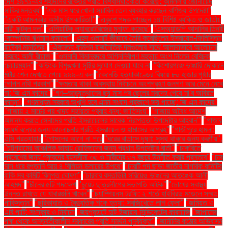
দেশ ১৯৭১-এর শহীদদের রক্তের প্রতি বিশ্বাসঘাতকতা করেছে: কুমিল্লায় জোনায়েদ
সাকির মন্তব্য"
"এক মাস ধরে খোলা সয়াবিন তেল ব্যবহার করছেন বাণিজ্য উপদেষ্টা"
"একটি আমলকীর অসীম উপকারিতা!"
"একুশে পদক পাচ্ছেন ১৪ বিশিষ্ট ব্যক্তি ও জাতীয়
নারী ফুটবল দল"
"এশিয়াটিক ল্যাবরেটরিজের মুনাফা কমেছে"
"এসঅ্যান্ডপি আদানির তিনটি
কোম্পানির ঋণমান কমালো"
"এহুদ ওলমার্ট কীভাবে তৈরি করেছিলেন ইসরায়েল-ফিলিস্তিন
রাষ্ট্রের মানচিত্র"
"ঐকমত্য কমিশন রাজনৈতিক দলগুলোর সাথে আলাদাভাবে আলোচনা
করবে: আলী রীয়াজ"
"ওসমানী বিমানবন্দরে অগ্নিনির্বাপণ মহড়ায় অংশ নিলেন বেবিচক
চেয়ারম্যান"
"কাউকে বিশৃঙ্খলা সৃষ্টির সুযোগ দেওয়া যাবে না
"কিশোরগঞ্জে ভাঙারি দোকানে
মর্টার শেল দেখতে পেয়ে ৯৯৯-এ কল
"কেনেডি হত্যাকাণ্ডের বিষয়ে ৮০ হাজার পৃষ্ঠার
গোপন নথি প্রকাশ"
"ক্ষমতায় থাকা অবস্থায় নির্বাচনে অংশগ্রহণ জনগণ আর মেনে নেবে
না: জি এম কাদের"
"গণ–অভ্যুত্থানের ছয় মাস পর ছেলের মরদেহ পেয়ে মা'র অবিরত
কান্না"
"গণমাধ্যম সরকার অখুশি হবে এমন সংবাদ প্রকাশে ভয় পাচ্ছে: জি এম কাদের"
"গাজায় ২ মার্চের পর খাদ্য সহায়তা প্রবাহ বন্ধ: জাতিসংঘ"
"গাজায় অবৈধ আদেশ
অমান্য করতে সেনাদের প্রতি ইসরায়েলের সাবেক নিরাপত্তা উপদেষ্টার আহ্বান"'
"গাজার
সংঘর্ষ বন্ধের জন্য আলোচনার প্রতি ইসরায়েল ও হামাসের আগ্রহ"
"গাজীপুরে হামলা:
ওসি প্রত্যাহার
"গোসলের আগে না পরে
"ঘরের বাতাসে দূষণ: সুস্থ থাকার জন্য করণীয়".
"চট্টগ্রামের আঞ্চলিক ভাষায় রোহিঙ্গাদের জন্য প্রধান উপদেষ্টার বার্তা"
"চাকরিতে
প্রবেশের জন্য পুরুষদের বয়সসীমা ৩৫ ও নারীদের ৩৭ বছরে উন্নীত করার প্রস্তাব"
"চার
মাস ধরে রপ্তানি আয় ৪ বিলিয়ন ডলারের উপরে"
"চারটি পদ ছাড়া জাতীয় নাগরিক কমিটির
বাকি সব কমিটি বিলুপ্ত ঘোষণা"
"চারবার বসতভিটা সরিয়েও ভাঙনের আতঙ্কে আলী
আহমদ"
"চীনের ৫টি পদক্ষেপ
"চুয়েট ছাত্রলীগের সভাপতি আটক"
"চোখের স্বাস্থ্য
উন্নত রাখতে যে খাবারগুলি খাবেন"
"চ্যাম্পিয়নস ট্রফি: ২ শর্তে হাইব্রিড মডেলে সম্মত
পাকিস্তান"
"ছুরিকাঘাত ও বৈদ্যুতিক শকে হত্যা: সবজিখেতে লাশ ফেলা"
"জমিয়ত ও
এবি পার্টি: সংস্কার ও নির্বাচন
"জয়পুরহাটে হাট ইজারায় সিন্ডিকেটের কারসাজি
"জাপানের
পক্ষ থেকে অন্তর্বর্তীকালীন সরকারের প্রতি সমর্থন পুনর্ব্যক্ত"
"জার্মানির কঠোর অভিবাসন