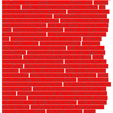
"রেকর্ড মুনাফা ও লভ্যাংশ: শেয়ারধারীদের জন্য ৯৭৫ কোটি টাকার ঘোষণা"
"রেস্তোরাঁয়
ভ্যাট বাড়ছে না
"রৌমারীতে কৃষক সমাবেশে হামলার নিন্দা জানালো গণতন্ত্র মঞ্চ"
"লাঠি
দিয়ে ভর দিয়ে টিসিবির ট্রাক খুঁজছেন বিল্লাল সরদার"
"লিভারপুল কখন চ্যাম্পিয়ন হবে?"
"শত বছর আগে ঢাকায় ইফতার ও সাহ্‌রি"
"শহীদ বুদ্ধিজীবী শামসুজ্জোহার মৃত্যুদিবসকে
জাতীয় শিক্ষক দিবস হিসেবে ঘোষণা করার দাবি"
"শহীদ মিনারে ৬ দফা দাবিতে চাকরিচ্যুত
বিডিআর সদস্যদের অবস্থান ধর্মঘট"
"শাহবাগে শহীদ পরিবারের সদস্যদের সাড়ে ৫ ঘণ্টা
অবরোধ
"শিশুদের জন্য ফ্লু টিকার প্রয়োজনীয়তা"
"শিশুর দাঁত নড়লে কী করতে হবে?"
"শীতে ব্যাডমিন্টন খেলার উপকারিতা"
"শেখ হাসিনাকে থামাতে ঢাকায় ভারতীয় দূতাবাসে
তলব"
"শেয়ারবাজারে মূলধনি মুনাফার কর ১৫% এ নেমে এসেছে"
"শ্রমিকেরা দাবি
করছেন অতিরিক্ত ১০ শতাংশ
"সবুজ আপেলের নানা উপকারিতা"
"সংযুক্ত আরব
আমিরাত সফর শেষে দেশে ফিরলেন প্রধান উপদেষ্টা"
"সরকার প্রতি ডজন ডিম ১৩০
টাকায় বিক্রি করবে"
"সরকারের আওয়ামী লীগকে নিষিদ্ধ করার কোনো পরিকল্পনা নেই:
প্রধান উপদেষ্টা"
"সংস্কার কমিশনের সুপারিশের বিরুদ্ধে ইসি পাঠাল চিঠি"
"সংস্কার
প্রস্তাবের আগে নির্বাচন কমিশন গঠনের প্রক্রিয়া"
"সাত মাসে বিদেশি ঋণ বৃদ্ধি পেয়ে
৩৯৪ কোটি ডলার
"সামরিক তৎপরতার মুখে জাপোরিঝঝিয়াতে পরিদর্শনে ব্যর্থ আইএইএর
পর্যবেক্ষকেরা"
"সিটিকে আরও ডুবিয়ে সালাহ বললেন
"সিরামিক শিল্প মালিকদের গ্যাসের
দাম না বাড়ানোর দাবি"
"সিরিয়ায় আইএসের পুনরুত্থানের ঝুঁকি দ্বিগুণ হয়েছে"
"সিরিয়ায়
কারা কোন এলাকা নিয়ন্ত্রণ করছে: সম্পূর্ণ মানচিত্র বিশ্লেষণ"
"সিলেট সীমান্তে ভারতীয়
খাসিয়া সম্প্রদায়ের গুলিতে দুই বাংলাদেশি আহত"
"সিলেট-ম্যানচেস্টার রুটে বিমান চলাচল
অব্যাহত রাখার আহ্বান"
"সিলেটে এক দিনের ব্যবধানে ‘ভারতীয় খাসিয়া গু‌লিতে’ নিহত
আরেকজন"
"সেনাবাহিনীকে ধৈর্যের সঙ্গে কাজ করতে হবে নির্বাচিত সরকার আসা পর্যন্ত:
সাভারে সেনাপ্রধান"
"সোনার কমোড চুরির অভিযোগে চক্রের সদস্যরা দোষী সাব্যস্ত"
"সৌদি আরব গিয়ে কেন নারী গৃহকর্মীরা মৃত্যুর মুখে পড়ছেন?"
"স্থানীয় সরকার নির্বাচন
নির্দলীয় করার সুপারিশ"
"হাইকোর্টের পূর্ণাঙ্গ আদেশ: অন্তর্বর্তী সরকার আইনি দলিল ও
জনগণের ইচ্ছার সমর্থনে প্রতিষ্ঠিত"
"হাঙ্গার প্রজেক্টে ঢাকায় চাকরি
"হালিশহর