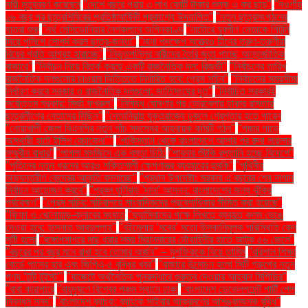
নারী মৃত্যুবরণ করেছেন
"দেশে বছরে প্রায় ৩ লাখ কোটি টাকার শুল্ক ও কর ছাড়"
"নওগাঁয়
১৬ বছর পর ছাত্রশিবিরের প্রতিষ্ঠাবার্ষিকী প্রকাশ্যে উদযাপিত"
"নতুন ছাত্রসংগঠনের
যাত্রা শুরু
"নর্থ মেসিডোনিয়ার নৈশক্লাবে অগ্নিকাণ্ড
"নাটোরে যুবলীগ নেতাকে পিটুনি
দিয়ে পুলিশে সোপর্দ করল ছাত্র-জনতা"
"নানা পদক্ষেপ সত্ত্বেও চীনের তরুণ-তরুণীরা
বিয়ের প্রতি আগ্রহ হারাচ্ছে"
"নিভৃতপল্লির নারীদের তৈরি জুতা পাচ্ছে আন্তর্জাতিক
বাজারে"
"নির্বাচন নিয়ে বিতর্ক করছে একটি রাজনৈতিক দল: রিজভী"
"নির্বাচনের তারিখ
রাজনৈতিক দলগুলোর চাওয়ার ভিত্তিতে নির্ধারিত হবে: প্রেস সচিব"
"নির্বাচনের সময়সীমা
নির্ধারণ করবে সরকার ও রাজনৈতিক দলগুলো: জাতিসংঘের দূত"
"নির্বাচিত সরকারই
সর্বোত্তম সরকার: মির্জা ফখরুল"
"নিষিদ্ধ ঘোষণার পর ভোরবেলায় ঢাকার রাস্তায়
ছাত্রলীগের নেতাদের মিছিল"
"নেতানিয়াহু যুক্তরাজ্যে ঢুকলে গ্রেপ্তার হতে পারেন
"নোয়াখালী জেলা বিএনপির নতুন পাঁচ সদস্যের আহ্বায়ক কমিটি গঠন"
"পদ্মার পাড়ে
অস্থায়ী হাটে ইলিশ বেচাকেনা"''
"পাকিস্তান থেকে বাংলাদেশে আসার পর রুনা লায়লার
সম্মুখীন বাধার"
"পাগলা মসজিদে এক বস্তা চিঠি:
"পাবনার শুঁটকি রপ্তানি হচ্ছে বিদেশে"
"পুতিনের নতুন ধরনের আরও শক্তিশালী ক্ষেপণাস্ত্র ব্যবহারের হুমকি"
"পৃথিবীর
অভ্যন্তরীণ কেন্দ্রের আকৃতি বদলাচ্ছে"
"প্রধান উপদেষ্টা: সরকার এ বছরের শেষ নাগাদ
নির্বাচন আয়োজন করবে"
"প্রবল ঘূর্ণিঝড় 'দানা' আসন্ন: বাংলাদেশের জন্য ঝুঁকির
পর্যবেক্ষণ"
"প্রেস সচিব: সচিবালয়ে সাংবাদিকদের প্রবেশাধিকার সীমিত করা হয়েছে"
"ফিফা ও খেলোয়াড়-ক্লাবের সংঘাত
"ফ্যাসিবাদের পক্ষে লিখতে ব্যবহৃত কলম ভেঙে
দেওয়া হবে: হাসনাত আবদুল্লাহ"
"বইমেলায় ‘মবের’ মতো উসকানিমূলক পরিস্থিতি কেন
সৃষ্টি হলো
"বঙ্গোপসাগরে মাছ ধরার সময় মিয়ানমারের নৌবাহিনীর হাতে আটক ৫৬ জেলে"
"বছরের পর বছর মনে রাখা হবে তোমার অর্জন" – মুশফিককে নিয়ে তামিম
"বরিশাল শিক্ষা
বোর্ডে পাসের হার এবং জিপিএ-৫ বৃদ্ধির খবর"
"বাজারে উন্মোচন হলো সিটি গ্রুপের নতুন
পণ্য ‘টুটি টুইস্ট’"
"বাজেটে অর্থনৈতিক পুনরুদ্ধারে গুরুত্ব দেওয়ার আহ্বান সিপিডির"
"বাবা কারাগারে
"বায়ুদূষণে বিশ্বের পঞ্চম স্থানে ঢাকা
"বাংলাদেশ ডেভেলপমেন্ট পার্টি পেল
নিবন্ধন সনদ"
"বাংলাদেশ ব্যাংক: ব্যাংকে সাইবার আক্রমণের আশঙ্কাজনক বৃদ্ধি"