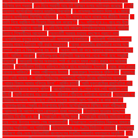
হত্যার অভিযোগ আওয়ামী লীগ সরকারের বিরুদ্ধে"
"১৮তম শিক্ষক নিবন্ধনের লিখিত
পরীক্ষার ফল প্রকাশ
"১৯ দিনে প্রবাসী আয় দুই বিলিয়ন ডলার অতিক্রম করেছে"
"২৭টি
ব্যাগসহ অস্ট্রেলিয়া সফরে ভারতীয় ক্রিকেটার
"৪ নভেম্বর সংবিধান দিবস ও ৭ মার্চের
গুরুত্ব অস্বীকার: সিপিবির অভিমত"
"৬৭ দিন সাগরে ভেসে থাকার পর জীবিত উদ্ধার
"৭
বদলি নিয়ে ব্রাজিল কি ফিফার নিয়ম ভঙ্গ করেছে?"
"৭০ মাইল দূরে ৪০ বছর পর খুঁজে
পাওয়া গেল হারানো আংটি"
"৮ দবি নিয়ে কবি নজরুল বিশ্ববিদ্যালয়ের মিডিয়া স্টাডিজ
বিভাগে শিক্ষার্থীদের আন্দোলন"
"অন্তর্বর্তী সরকার যথাযথ পদক্ষেপ গ্রহণে ব্যর্থ
"অপরাজিতা ফুলের চায়ে পাবেন ৬টি অসাধারণ উপকারিতা"
"অভিবাসী পরিবারের সন্তান
কমলার সামনে ইতিহাস সৃষ্টি করার সম্ভাবনা"
"অমুক ব্যবসায়ীর রাজনৈতিক দলের সঙ্গে
সম্পর্ক: কেন এ বিষয়ে লেখা হয় না?"
"অযথা সময় নষ্ট করে সরকারে থাকার কোনো ইচ্ছা
নেই: আসিফ নজরুল"
"আইনশৃঙ্খলা পরিস্থিতি সন্ধ্যার পর থেকে স্পষ্ট হবে: স্বরাষ্ট্র
উপদেষ্টা"
"আওয়ামী লীগের অবস্থান স্পষ্ট না করলে যমুনা ঘেরাও করবে গণ অধিকার
পরিষদ"
"আগামীকাল নির্বাচন কমিশনে বৈঠকে যাবে জামায়াতে ইসলামী"
"আজ রাতে ঢাকায়
আসছেন সাকিব?"
"আজ লক্ষ্মীপূজার উৎসব"
"আজহারুল ইসলামকে মুক্তি দিন
"আমাদের
কথা কেউ ভাবছে না: মার্কিন নির্বাচনের প্রেক্ষাপটে পশ্চিম তীরের বাসিন্দাদের অনুভূতি"
"আমার হিজাব আমার শক্তির উৎস" : মার্কিন ছাত্রী
"আমি যুক্তরাষ্ট্রের রাজনৈতিক বন্দী:
ফিলিস্তিনি ছাত্র মাহমুদ খলিল"
"আর্জেন্টিনার কাছে ৬ গোল খেয়ে সেই ব্রাজিল এখন
শীর্ষে"
"আলী-চমকের পর হৃদয়-ঝড়ে বরিশাল পৌঁছালো ফাইনালে আবারো"
"আলেপ্পোর পর
সিরিয়ার অন্যান্য শহর দখলে এগিয়ে চলেছে হায়াত আল-শাম: কে বা কারা তারা?"
"আসলাঙ্কারের সেঞ্চুরি ও তিকশানার ঘূর্ণিতে অস্ট্রেলিয়াকে বিস্মিত করল শ্রীলঙ্কা"
"আসলেই কি আপেল খেলে রোগমুক্ত থাকা সম্ভব?"
"ইতালিতে যাওয়ার উদ্দেশ্যে
লিবিয়ায় নিখোঁজ ২৪ জন
"ইসরায়েলি ৩ জিম্মি মুক্ত
"ইসরায়েলি বাহিনীর অভিযানে বন্ধ
হয়ে গেছে উত্তর গাজার শেষ হাসপাতালটি"
"ইসরায়েলে নেতানিয়াহুর বিরুদ্ধে হাজারো
মানুষের প্রতিবাদ: দ্য গার্ডিয়ান"
"উড়োজাহাজে ৪০ ঘণ্টার নির্যাতন: হাতকড়া
"উৎসবমুখর
পরিবেশে নটর ডেম ইউনিভার্সিটি বাংলাদেশের দ্বিতীয় সমাবর্তন সফলভাবে অনুষ্ঠিত"
"এই