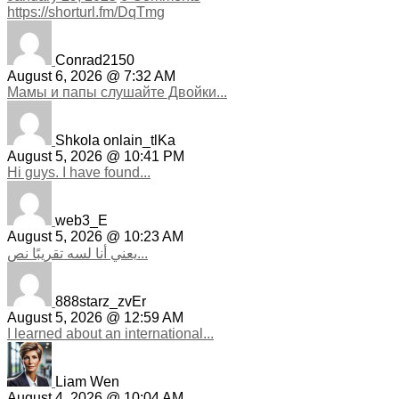
https://shorturl.fm/DqTmg
Conrad2150
August 6, 2026 @ 7:32 AM
Мамы и папы слушайте Двойки...
Shkola onlain_tlKa
August 5, 2026 @ 10:41 PM
Hi guys. I have found...
web3_E
August 5, 2026 @ 10:23 AM
يعني أنا لسه تقريبًا نص...
888starz_zvEr
August 5, 2026 @ 12:59 AM
I learned about an international...
Liam Wen
August 4, 2026 @ 10:04 AM