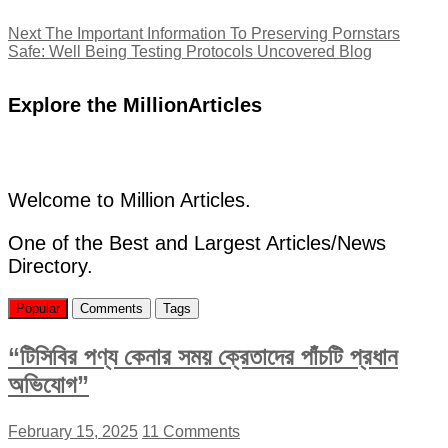
Next
Next
The Important Information To Preserving Pornstars
post:
Safe: Well Being Testing Protocols Uncovered Blog
Explore the MillionArticles
Welcome to Million Articles.
One of the Best and Largest Articles/News
Directory.
Popular
Comments
Tags
“টিসিবির পণ্য কেনার সময় ক্রেতাদের পাঁচটি প্রধান
অভিযোগ”
February 15, 2025
11 Comments