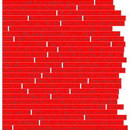
"বাংলাদেশে আওয়ামী লীগের অপ্রাসঙ্গিকতা: হাসনাত আবদুল্লাহ"
"বাংলাদেশের
পাঠ্যবইতে মানচিত্র ও তথ্য বিষয়ে চীনের আপত্তি"
"বিচারক ট্রাম্প প্রশাসনের
গণবরখাস্তের নির্দেশনা আটকে দিলেন"
"বিটিআরসি স্টারলিংক নিয়ে কাজ করছে: ইলন
মাস্কের উদ্যোগ"
"বিদেশ ভ্রমণে দেশি পর্যটকদের কমতি
"বিপিএলে ক্রিকেট ও সিনেমার
'বিস্ফোরণ' উপভোগ করছেন শাকিব খান"
"বিভিন্ন স্থানে খাবারের দোকান খোলা রাখতে
বাধা
"বিশ্বের সংঘাতজনিত ক্ষুধায় প্রতিদিন ২১ হাজার মানুষের মৃত্যু: অক্সফাম"
"বেক্সিমকোর শ্রমিক-কর্মচারীদের পাওনা পরিশোধে ৫২৫ কোটি টাকা ঋণ প্রদান করবে
সরকার"
"বোমা ফাটিয়ে ও গুলি চালিয়ে সোনার দোকানে ডাকাতি
"ব্যবসায়ীকে কোপানোর
ঘটনায় ছাত্রদল নেতা গ্রেপ্তার
"ভাঙা হাড় জোড়া লাগতে কেন সময় লাগে?"
"ভারতকে
পরাজিত করে সেমিফাইনালে বাংলাদেশ"
"ভালোবাসা দিবসে ‘তামাশা’ পোস্ট নিয়ে ব্যাখ্যা
দিলেন উপদেষ্টা ফরিদা আখতার"
"ভিনিসিয়ুসকে সৌদি ক্লাবে যাওয়া থেকে বিরত রাখতে
রিয়ালের নতুন কৌশল"
"মতলব উত্তরে ছাত্রদল নেত্রীর বাড়িতে অগ্নিসংযোগের ঘটনা"
"মন্ত্রীর বাড়ির সামনে বৃষ্টিতে দাঁড়িয়ে ছিলাম
"ময়নামতি ওয়ার সিমেট্রিতে একটি জাপানি
সৈনিকের দেহাবশেষ পাওয়া যায়নি"
"ময়মনসিংহে আজহারীর মাহফিলে মুঠোফোন হারানোর
ঘটনায় থানায় ২০০টি জিডি"
"মামুনুল হক: সচিবালয়ে আগুন ও টঙ্গী হত্যাকাণ্ড একে
অপরের সাথে সম্পর্কিত
"মিরপুরে চাঁদা না পেয়ে মার্কেট ভাঙচুর
"মিরপুরে সাকিবের খেলা
বন্ধে বিক্ষোভ
"মির্জা ফখরুল আগামীকাল লন্ডন যাচ্ছেন"
"মেসি-সুয়ারেজ জুটি: কি এটি
সর্বকালের সেরা?"
"যদি এই সরকার পরাজিত হয়
"যুক্তরাজ্য রাশিয়াকে সহায়তা করা
ব্যক্তিদের প্রবেশ নিষিদ্ধ করছে"
"যুক্তরাষ্ট্র অবৈধ বাংলাদেশিদের ফেরত পাঠাবে"
"যুক্তরাষ্ট্র থেকে সামরিক বিমানে দেশে ফিরলেন নথিপত্রহীন ভারতীয় অভিবাসীরা"
"রাজনৈতিক দলের কাছ থেকে নাম চেয়েছে ইসি গঠনের অনুসন্ধান কমিটি"
"রাজনৈতিক
বক্তব্য এড়াতে চাই
"রাশিফল ২০২৪: এই বছরে আপনার জীবন কেমন হতে পারে"
"রাশেদ খান মেনন ও তাঁর স্ত্রীর বিদেশে যাত্রায় নিষেধাজ্ঞা"
"রাহুলের তুলনায় বড় ব্যবধানে
ওয়েনাডে জয়ী প্রিয়াঙ্কা"
"রিজভী: ভারত বাংলাদেশের সার্বভৌমত্বে সরাসরি হস্তক্ষেপ
করছে"
"রূপগঞ্জে ডাকাতদের হামলায় ঢাকা বিশ্ববিদ্যালয়ের ছাত্রের চোখে গুরুতর আঘাত"