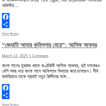
বা নাটক—সবখানে চলছে ‘হেনা’ ট্রেন্ড, যেটি চিত্রনায়িকা শাবনাজের
অভিনীত…
Facebook
Share
ফিচার
বিনোদন
“জ্যোতি আমার কুমিল্লার মেয়ে”: আসিফ আকবর
March 13, 2025
1 Comment
বাংলা গানের যুবরাজ খ্যাত কণ্ঠশিল্পী আসিফ আকবর, দুই দশকেরও
বেশি সময় ধরে বাংলা গানে আধিপত্য বিস্তার করে চলেছেন। দীর্ঘ
ক্যারিয়ারে তাকে প্রায়ই নতুন শিল্পীদের সঙ্গে…
Facebook
Share
ফিচার
বিনোদন