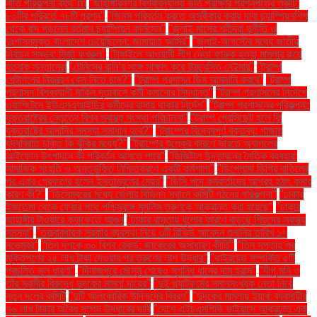
নীতি পরিকল্পনা ব্যর্থ"m
"জাহাঙ্গীরনগর বিশ্ববিদ্যালয় ভর্তি পরীক্ষার প্রশ্নপত্রে ত্রুটি:
৮০টির পরিবর্তে ৭৮টি প্রশ্ন"
"জিনস পরিবর্তন করতে অস্বীকার করায় দাবা চ্যাম্পিয়নশিপ
থেকে বাদ পড়লেন বর্তমান চ্যাম্পিয়ন কার্লসেন"
"জুলাই মাসের শহীদরা দুর্নীতি ও
দুঃশাসনমুক্ত বাংলাদেশ চেয়েছিলেন: জামায়াত আমির"
"জুলাই-আগস্টের মধ্যে জাতীয়
নির্বাচন সম্ভব: মির্জা ফখরুল"
"টাঙ্গাইলে আওয়ামী লীগ নেতা ফারুক হত্যা মামলার রায়ে
হতবাক সন্তানেরা
"টেনিসের রানি’র সঙ্গে সাক্ষাৎ করে উচ্ছ্বসিত নেইমার"
"ট্রাম্প
পেন্টাগনের নিয়ন্ত্রণ কেন নিতে চান?"
"ট্রাম্প প্রশাসন ডিম আমদানি করবে"
"ট্রাম্প
প্রশাসন বিশ্বব্যাপী মার্কিন দূতাবাসে কর্মী কমানোর সিদ্ধান্ত"
"ট্রাম্প প্রশাসনের নির্দেশে
ওয়াশিংটনে ইউএসএআইডির কর্মীদের বাসায় থাকার নির্দেশ"
"ট্রাম্প প্রশাসনের পরিকল্পনা:
যুক্তরাষ্ট্রের নেতৃত্বে বিশ্ব স্বাস্থ্য সংস্থা পরিচালনা"
"ট্রাম্প প্রেসিডেন্ট হলে কি
যুক্তরাষ্ট্রে আদানির সমস্যা সমাধান হবে?"
"ট্রাম্পের বিদ্বেষপূর্ণ বক্তব্য: গাজায়
যুদ্ধবিরতি চুক্তি কি ঝুঁকির মধ্যে?"
"ট্রাম্পের শুল্কের কারণে ভারতে অ্যাপলের
আইফোন উৎপাদনে কী পরিবর্তন আসতে পারে"
"ডিজিটাল উদ্ভাবনের নৈতিক ব্যবহার:
সামাজিক সংহতি ও অন্তর্ভুক্তি নিশ্চিতকরণে একটি কর্মশালা"
"ডিপ্লোমা ডিগ্রি বাতিলের
পর এবার গ্রেফতার হলেন ইস্তাম্বুলের মেয়র"
"ডিসি পদে কর্মকর্তাদের আগ্রহ হঠাৎ কমার
কারণ কী?"
"ডিসেম্বরের মধ্যে জেলার বিভিন্ন স্থানে কমিটি গঠনের পরিকল্পনা"
"ঢাকার
ইজতেমা থেকে ফেরার পথে পশ্চিমবঙ্গে মুসলিম তরুণকে আক্রান্ত করা হয়েছে"
"ঢাকার
জাহাঙ্গীর টাওয়ারে ক্যাফেতে আগুন
"ঢাকার রাস্তায় ধুলোর কারণে বাড়ছে শিশুদের স্বাস্থ্য
সমস্যা"
"তত্ত্বাবধায়ক সরকার ব্যবস্থা নিয়ে ৩টি রিভিউ আবেদন শুনানির তারিখ ১৭
নভেম্বর"
"তিন দশকে ৩০ বিশ্ব রেকর্ড: জাকেরের অসাধারণ কীর্তি"
"তিন সপ্তাহ পর
মুক্তিপণের ২৫ লাখ টাকা দেওয়ার পর তরুণের লাশ উদ্ধার"
"থাইরয়েড সম্পর্কিত ৫টি
প্রচলিত ভুল ধারণা"
"দিনাজপুরে মৌসুম শেষেও সুগন্ধি ধানের দাম হ্রাস"
"দীপু মনি ও
তাঁর স্বামীর বিরুদ্ধে দুদকের মামলা দায়ের"
"দুই প্ল্যাটফর্মের সমানসংখ্যক নেতা নিয়ে
নতুন দলের কমিটি
"দুটি আলংকারিক উদ্ভিদের বিবরণ"
"দুদকের মামলায় ইয়াবা ব্যবসায়ীর
৭৬ লাখ টাকার অবৈধ সম্পদ উদ্ধারের দাবি
"দেশে এইচএমপিভি ভাইরাসে আক্রান্ত এক