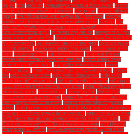
টেরিবাজারে পোশাকের গুদামে আগুন লাগার ঘটনা
চলতি মাসেই হবে প্রথম চন্দ্র ও
সূর্যগ্রহণ
চাকরি
চাকরির খবর
চামড়ার মানিব্যাগ আসল কি না কীভাবে বুঝবেন?
চারপাশের
বাস্তবতা বদলে দিচ্ছে যে জনপ্রিয় প্রযুক্তিগুলো
চিন্ময় কৃষ্ণ দাস
চীনে নতুন ভাইরাসের
প্রাদুর্ভাব
চীনে প্রবীণদের যত্নে এআই প্রযুক্তির দিকে ঝুঁকছে সরকার
চীনের নতুন
জ্বালানির উৎস থেকে ৬০ হাজার বছরের বিদ্যুতের চাহিদা পূরণ হবে
চীনের মতে
চুরির
স্থান স্বরাষ্ট্র উপদেষ্টা লেফটেন্যান্ট জেনারেল (অব.) মো. জাহাঙ্গীর আলম চৌধুরীর বাসা
থেকে এক কিলোমিটারের মধ্যে।
চুল বড় করার জন্য সেরা তেল
চৌদ্দগ্রামে বন্ধুর প্রেমে
সহায়তার জন্য স্কুলছাত্রকে পিটুনি
ছাত্রদের নতুন দল গঠনে শেষ মুহূর্তেও সঙ্কট কাটেনি
ছিল অন্য সংক্রমণও"
ছেলে ক্রিকেটার হোক চান না উমর আকমল
ছেলেদের জন্য কোন
পোশাকটি মানানসই?
ছেলেদের জন্য সানস্ক্রিন ক্রিম ব্যবহার
ছেলেদের পছন্দের আধুনিক
ফ্যাশন
ছেলেদের ফ্যাশন টিপস
ছোলা খাওয়ার উপকারিতা
জনতা মাদ্রাসাশিক্ষককে
অশোভন কাজের অভিযোগে পুলিশের হাতে সোপর্দ করল
জমিয়তে উলামায়ে ইসলাম
বাংলাদেশ ও এবি পার্টি মনে করে যে
জম্মু–কাশ্মীরে অশান্তির নতুন তরঙ্গ
জরায়ুমুখ
ক্যানসার প্রতিরোধ
জলবায়ু পরিবর্তন খরার তীব্রতা ও বিস্তৃতি বাড়িয়ে দিচ্ছে
জলাতঙ্ক
টিকা
জাতীয় দলে ফিরছেন তামিম!
জাতীয় নাগরিক কমিটির আহ্বায়ক
জাতীয় নাগরিক
পার্টিকে ‘কিংস পার্টি’ বলা হচ্ছে কেন?
জাতীয় নাগরিক পার্টির নেতৃত্বে যারা
জাতীয় নির্বাচন
২০২৫ সালের শেষে অনুষ্ঠিত হতে পারে: প্রধান উপদেষ্টা
জাতীয় পার্টির চেয়ারম্যান জি এম
কাদের মন্তব্য করেছেন
জানলে অবাক হবেন
জানালেন বিজ্ঞানীরা"
জানালেন সুনিতা
জামায়াত ও অন্যান্য দলের প্রতিক্রিয়া''
জামায়াতে ইসলামী বাংলাদেশের নায়েবে আমির
সৈয়দ আবদুল্লাহ মুহাম্মদ তাহের বলেছেন
জামায়াতে ইসলামীর আমির শফিকুর রহমান
বলেছেন
জামালপুরের ইসলামপুর উপজেলায় স্ত্রী তিথী বেগমকে (২৩) হত্যার দায়ে আহসান
হাবিব নামে এক ব্যক্তিকে মৃত্যুদণ্ড দিয়েছেন আদালত।
জার্মান চ্যান্সেলর ওলাফ শলৎজ
জার্মানি ট্রাম্পের গাজা খালি করার প্রস্তাবকে 'কেলেঙ্কারি' বলে অভিহিত করেছে
জাহাজ
জীবনের সবচেয়ে গুরুত্বপূর্ণ তিন নারীর কথা জানালেন তারেক রহমান
জুলাই বিপ্লবগাথা
নিয়ে ছাপা হচ্ছে ৪০ কোটি বই
জুলাই-সেপ্টেম্বরের মধ্যে ব্যাংকটি ৬৬ পয়সা ইপিএস