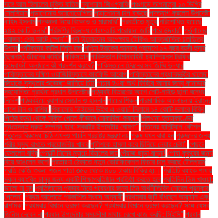
সঙ্গে আল হিলালের চুক্তি বাতিল
ন্যাশনাল জিওগ্রাফি
পঞ্চগড়ে তাপমাত্রা ১০ ডিগ্রি
সেলসিয়াস
পড়াশোনায় অমনোযোগিতা
পড়াশোনার চাপ বাড়ছে
পদত্যাগ করলেন উপদেষ্টা
নাহিদ ইসলাম
পদবঞ্চনা নিয়ে বিক্ষোভ ও মারামারি"
পরবর্তীতে মৃত্যু
পরিশোধিত হয়েছে
২৪২ কোটি ডলার"
পরীমণির বিরুদ্ধে গ্রেফতারি পরোয়ানা জারি
পরে উদ্ধার"
পর্তুগালের
পরাজয়; শেষ আটে স্পেন""
পর্দা উন্মোচনের অপেক্ষায় টোকিও আন্তর্জাতিক চলচ্চিত্র
উৎসব
পর্যটকদের কাটল নির্ঘুম রাত
পশ্চিম ইরাকের আনবার প্রদেশে ১৭ বছর বয়সী হুদার
(ছদ্মনাম) জীবনের কাহিনি
পাকিস্তান
পাকিস্তান বিমানবাহিনী চ্যাম্পিয়নস ট্রফির
উদ্বোধনী অনুষ্ঠানে কী প্রদর্শন করবে?
পাকিস্তানে ট্রেনের সব জিম্মি উদ্ধার
পাকিস্তানের দক্ষিণ ওয়াজিরিস্তানে কারফিউ আরোপ
পাকিস্তানের প্রধানমন্ত্রীর খালেদা
জিয়াকে সুস্থতার শুভেচ্ছা জানিয়ে চিঠি
পাচার হওয়া অর্থ ফিরিয়ে আনার জন্য কানাডার
সহযোগিতা প্রার্থনা প্রধান উপদেষ্টার
পাঠ্যবই বিতরণের আগে নোট-গাইড ছাপা বন্ধের
নির্দেশ
পাঠ্যবইয়ে র‍্যাপার সেজান ও হান্নান
পায়ের শিকল
পারমাণবিক আলোচনায় ইরানের
পাশে চীন ও রাশিয়া
পিকাসোর ‘উইমেন উইথ এ ওয়াচ’ নিলামে ১৪ কোটি ডলারে বিক্রি
পিঠের ব্যথা থেকে মুক্তি পেতে কীভাবে মোকাবিলা করবেন
পিলখানা হত্যাকাণ্ডের
পুনঃতদন্ত দ্রুত সম্পন্ন হবে: স্বরাষ্ট্র উপদেষ্টার ঘোষণা"
পুতিনের হানিট্র্যাপ কৌশল
পুতুলের বিরুদ্ধে চিঠি এখনও পায়নি পররাষ্ট্র মন্ত্রণালয়
পুরুষ যখন বাবা হন
পুরুষদের জন্য
শরীর সুস্থ রাখতে প্রয়োজনীয় খাবার
পুলিশকে হামলা করে ছিনিয়ে নেয়ার চেষ্টা"
পেছনে
ফেললেন রদ্রি
পেনাল্টি মিসের ম্যাচে রিয়ালের জয়
পেঁয়াজ ছাড়া রান্না!
পোষা কুকুরের জন্য
বিয়ে ভাঙলেন কনে!
প্রতারণা ঠেকাতে নতুন ভেরিফিকেশন ফিচার চালু করছে টেলিগ্রাম
প্রতি কেজি শুকনা শজন পাতা ৩৫০ থেকে ৪০০ টাকায় বিক্রি হয়।
প্রতিটি ব্যাংক শাখায়
স্কুল ব্যাংকিং চালুর জন্য একটি শিক্ষাপ্রতিষ্ঠান প্রতিষ্ঠা করতে হবে
প্রতিদিন ডিম খাওয়া:
ভালো না মন্দ
প্রতিষ্ঠানের প্রভাব নিয়ে গবেষণার জন্য তিন অর্থনীতিবিদ নোবেল পুরস্কার
পেলেন"
প্রথম আলোতে প্রকাশিত সংবাদ অনুযায়ী
প্রথমবার জুটি বাঁধছেন আয়ুষ্মান এবং
রাশমিকা
প্রথমবার বিমানে ভ্রমণ করছেন? প্রথমবার বিমানে ভ্রমণ করছেন? সঙ্গে যেসব
জিনিস নেবেন না
প্রধান উপদেষ্টার সময়সীমা মাথায় রেখে কাজ করছি: সিইসি"
প্রধান