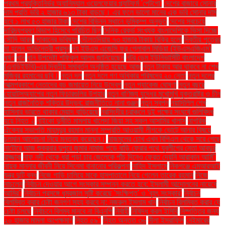
প্রথম প্রযুক্তিনির্ভর অ্যানিম্যাল ওয়েলফেয়ার প্ল্যাটফর্ম 'পেটগো'
দেশের বাজারে সোনার
দাম প্রতি ভরি ২ হাজার ৬১৩ টাকা বাড়ছে। এর ফলে ভালো মানের এক ভরি সোনার দাম
হবে ১ লাখ ৫৩ হাজার টাকা
দেশের বিভিন্ন স্থানে ভূমিকম্প অনুভূত
দেশের সবচেয়ে
দারিদ্র্যপ্রবণ বিভাগ হিসেবে পরিচিত ছিল
দৈনিক রেকর্ড সংখ্যক বাংলাদেশিকে ভিসা দিচ্ছে
সৌদি আরব
দোকানের ভবিষ্যৎ
দৌলতদিয়ায় ৭৩ হাজার টাকায় বিক্রি হলো
দ্বিতীয় পুত্রের
মা হলেন অভিনেত্রী প্রসূন
দ্য ইউএস এজেন্সি ফর গ্লোবাল মিডিয়া (ইউএসএজিএম)
ধর্ষণ
ধান
ধান উপদেষ্টা শফিকুল আলম জানিয়েছেন
নটর ডেম ইউনিভার্সিটি বাংলাদেশ
(এনডিইউবি)-এর দ্বিতীয় সমাবর্তন অনুষ্ঠিত হয়েছে আজ
নতুন টাকায় আর থাকবে না শেখ
মুজিবুর রহমানের ছবি।
নতুন দল
নতুন দলে গণ অধিকার পরিষদের ২০ নেতা
নতুন দলের
আত্মপ্রকাশে নেতাদের বড় জমায়েত নিয়ে উদ্বেগ
নতুন প্যাকেজ ঘোষণা
নতুন বছরে
হোয়াটসঅ্যাপের নতুন ফিচারগুলির উপহার
নতুন বাণিজ্য যুদ্ধের মুখোমুখি যুক্তরাষ্ট্র ও চীন
নতুন রাজনৈতিক শক্তির উদ্ভব: রাজনীতিতে নানা গুঞ্জন
নতুন স্বপ্ন
নয়াদিল্লি শেখ
হাসিনার ভারতে থাকার মেয়াদ বাড়িয়েছে
নরসিংদীর চরাঞ্চলে দুই পক্ষের সংঘর্ষে গুলিবিদ্ধ
হয়ে নিহত ২
নাইকো দুর্নীতি মামলায় খালেদা জিয়া সহ সকল আসামির খালাস
নাগরিক
ঐক্যের সভাপতি মাহমুদুর রহমান মান্না সম্প্রতি আওয়ামী লীগকে ভোটে আনার বিষয়ে
চলমান আলোচনা নিয়ে মন্তব্য করেছেন।
নাজমুলের চোখ এখন বিপিএল থেকে সরে গেছে
নাটোরে আজ শুক্রবার দুপুরে জুমার নামাজ পড়ে বাড়ি ফেরার পথে যুবলীগের নেতা আবদুর
রাজ্জাক
নাফ নদী থেকে ধরা পড়া চার জেলেকে পাঁচ দিনেও ফেরত দেয়নি আরাকান আর্মি"
নায়ক মান্নার জীবনী নিয়ে সিনেমা বানানোর পরিকল্পনা
নাহিদ ইসলামে
নিকগঞ্জে এমআরআই
যন্ত্র দুটি বন্ধ
নিজে গাড়ি চালিয়ে মাকে হাসপাতালে নিয়ে গেলেন তারেক রহমান
নিজে
নাচলেন
নির্বাচন দেওয়ার আগে সংস্কার সম্পন্ন করতে হবে: ইসলামী আন্দোলনের নায়েবে
আমির"
নির্বাচন প্রসঙ্গে ধূম্রজাল সৃষ্টি করেছে 'সংক্ষিপ্ত' ও 'বৃহৎ সংস্কার'
নির্বাচন
বিলম্বিত করার চেষ্টা জনগণ সহ্য করবে না: নজরুল ইসলাম খান
নির্বাচন বিলম্বিত করার যে
চেষ্টা চলছে
নির্বাচনে বিলম্ব মানবে না বিএনপি
নির্বাহী
নিষিদ্ধ করল ইসিবি
নিষ্পত্তির জন্য
২০ হাজার মামলা অপেক্ষমাণ
নিহত ৫৯"
নিহত অন্তত ৩৬
নীলা ইসরাফিল
নেইমারের