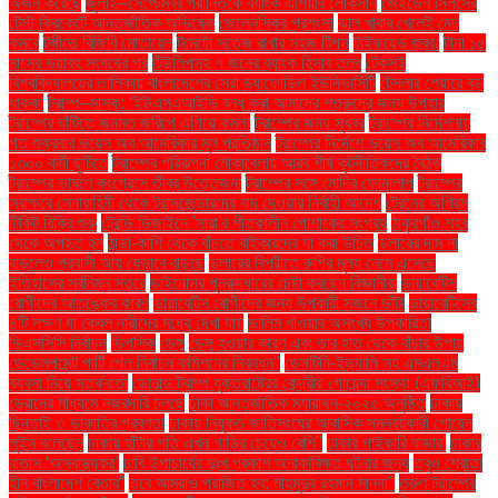
অর্জন করেছে
জুলাই–সেপ্টেম্বর প্রান্তিকে ব্যাংক এশিয়ার লোকসান
জেইডেন সিলসের
টেস্ট ক্রিকেটে আন্তর্জাতিক অভিষেক
জেলেনস্কির প্রশংসা
ঝাল খাবার খেলেই মেদ
কমবে
টঙ্গীতে বিজিবি মোতায়েন
টমেটো সতেজ রাখার সহজ টিপস
টাইফয়েড জ্বর:
টানা ১৫
মাসের ভয়াবহ সংঘর্ষের পর
টিউলিপসহ ৭ জনের ব্যাংক হিসাব তলব
টেকসই
বিশ্ববিদ্যালয়ের তালিকায় বাংলাদেশের সেরা ড্যাফোডিল ইউনিভার্সিটি
টেসলার শেয়ারে বড়
ধাক্কা
ট্রাম্প–মাস্ক: ‘ইউএসএআইডি বন্ধ করা আমাদের শত্রুদের জন্য উপহার
ট্রাম্পের ঘাঁটিতে জনমত জরিপে এগিয়ে কমলা
ট্রাম্পের জন্য সুখবর
ট্রাম্পের নির্দেশনায়
গত শুক্রবার ভয়েস অব আমেরিকার মূল প্রতিষ্ঠান
ট্রাম্পের নির্দেশে ভয়েস অব আমেরিকার
১৩০০ কর্মী ছুটিতে
ট্রাম্পের পরিকল্পনা মোকাবেলায় আরব শীর্ষ কূটনীতিকদের বৈঠক
ট্রাম্পের ভাষণে কংগ্রেসে তীব্র উত্তেজনা
ট্রাম্পের সঙ্গে মোদির ফোনালাপ
ট্রাম্পের
স্বাক্ষরে সেনাবাহিনী থেকে ট্রান্সজেন্ডারদের বাদ দেওয়ার নির্বাহী আদেশ
ট্রেনের অগ্রিম
টিকিট বিক্রি শুরু
ট্রেন্ডি ডিজাইনে 'সারা'র শীতকালীন পোশাকের সংগ্রহ
ঠাকুরগাঁও শহর
থেকে অপহৃত হন
ঠান্ডা-কাশি থেকে বাঁচতে বাইকারদের যা করা উচিত
ডলারের দাম না
বাড়লেও প্রবাসী আয় যেভাবে বাড়ছে
ডলারের বিপরীতে রুপির মূল্য নেমে এসেছে
ইতিহাসের সর্বনিম্ন স্তরে
ডাইনোসর পুনরুদ্ধারের চেষ্টা করছেন বিজ্ঞানীরা
ডায়াবেটিস
রোগীদের আতঙ্কের কারণ
ডায়াবেটিস রোগীদের জন্য উপকারী সজনে ডাঁটা
ডায়াবেটিসের
৪টি লক্ষণ যা কেবল নারীদের মধ্যে দেখা যায়
ডালিম খাওয়ার অসংখ্য উপকারিতা
ডিএসসিসি নির্বাচন
ডিপসিক
ডেঙ্গু
ডেঙ্গু হওয়ার কারণ এবং তার হাত থেকে বাঁচার উপায়
ডেভেলপমেন্ট পার্টি পেল নির্বাচন কমিশনের নিবন্ধন"
ডেসটিনি-ইভ্যালি সহ এমএলএম
ব্যবসা নিয়ে সতর্কবার্তা
ডোনাল্ড ট্রাম্প যুক্তরাষ্ট্রের কেন্দ্রীয় গোয়েন্দা সংস্থা (এফবিআই)
ড্রোনের মাধ্যমে নজরদারি চলছে
ঢাকা আন্তর্জাতিক ম্যারাথন-২০২৫ অনুষ্ঠিত
ঢাকায়
ছিনতাই ও ডাকাতির প্রবণতা
ঢাকায় নিযুক্ত জাতিসংঘের আবাসিক সমন্বয়কারী গোয়েন
লুইস বলেছেন
ঢাকায় হাঁটার গতি এখন গাড়ির চেয়েও বেশি''
ঢাকার পাইকারি বাজার'
ঢাকার
বাতাস ‘অস্বাস্থ্যকর’
ঢাবি উপাচার্যের দুঃখ প্রকাশ অনাকাঙ্ক্ষিত ঘটনার জন্য
তবুও শ্রোতা
হীন বাংলাদেশ বেতার”
তবে আমরাও পরাজিত হব: মাহমুদুর রহমান মান্না"
তরুণ ট্রাম্পের