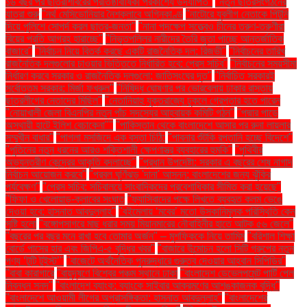
১৬ বছর পর ছাত্রশিবিরের প্রতিষ্ঠাবার্ষিকী প্রকাশ্যে উদযাপিত"
"নতুন ছাত্রসংগঠনের
যাত্রা শুরু
"নর্থ মেসিডোনিয়ার নৈশক্লাবে অগ্নিকাণ্ড
"নাটোরে যুবলীগ নেতাকে পিটুনি
দিয়ে পুলিশে সোপর্দ করল ছাত্র-জনতা"
"নানা পদক্ষেপ সত্ত্বেও চীনের তরুণ-তরুণীরা
বিয়ের প্রতি আগ্রহ হারাচ্ছে"
"নিভৃতপল্লির নারীদের তৈরি জুতা পাচ্ছে আন্তর্জাতিক
বাজারে"
"নির্বাচন নিয়ে বিতর্ক করছে একটি রাজনৈতিক দল: রিজভী"
"নির্বাচনের তারিখ
রাজনৈতিক দলগুলোর চাওয়ার ভিত্তিতে নির্ধারিত হবে: প্রেস সচিব"
"নির্বাচনের সময়সীমা
নির্ধারণ করবে সরকার ও রাজনৈতিক দলগুলো: জাতিসংঘের দূত"
"নির্বাচিত সরকারই
সর্বোত্তম সরকার: মির্জা ফখরুল"
"নিষিদ্ধ ঘোষণার পর ভোরবেলায় ঢাকার রাস্তায়
ছাত্রলীগের নেতাদের মিছিল"
"নেতানিয়াহু যুক্তরাজ্যে ঢুকলে গ্রেপ্তার হতে পারেন
"নোয়াখালী জেলা বিএনপির নতুন পাঁচ সদস্যের আহ্বায়ক কমিটি গঠন"
"পদ্মার পাড়ে
অস্থায়ী হাটে ইলিশ বেচাকেনা"''
"পাকিস্তান থেকে বাংলাদেশে আসার পর রুনা লায়লার
সম্মুখীন বাধার"
"পাগলা মসজিদে এক বস্তা চিঠি:
"পাবনার শুঁটকি রপ্তানি হচ্ছে বিদেশে"
"পুতিনের নতুন ধরনের আরও শক্তিশালী ক্ষেপণাস্ত্র ব্যবহারের হুমকি"
"পৃথিবীর
অভ্যন্তরীণ কেন্দ্রের আকৃতি বদলাচ্ছে"
"প্রধান উপদেষ্টা: সরকার এ বছরের শেষ নাগাদ
নির্বাচন আয়োজন করবে"
"প্রবল ঘূর্ণিঝড় 'দানা' আসন্ন: বাংলাদেশের জন্য ঝুঁকির
পর্যবেক্ষণ"
"প্রেস সচিব: সচিবালয়ে সাংবাদিকদের প্রবেশাধিকার সীমিত করা হয়েছে"
"ফিফা ও খেলোয়াড়-ক্লাবের সংঘাত
"ফ্যাসিবাদের পক্ষে লিখতে ব্যবহৃত কলম ভেঙে
দেওয়া হবে: হাসনাত আবদুল্লাহ"
"বইমেলায় ‘মবের’ মতো উসকানিমূলক পরিস্থিতি কেন
সৃষ্টি হলো
"বঙ্গোপসাগরে মাছ ধরার সময় মিয়ানমারের নৌবাহিনীর হাতে আটক ৫৬ জেলে"
"বছরের পর বছর মনে রাখা হবে তোমার অর্জন" – মুশফিককে নিয়ে তামিম
"বরিশাল শিক্ষা
বোর্ডে পাসের হার এবং জিপিএ-৫ বৃদ্ধির খবর"
"বাজারে উন্মোচন হলো সিটি গ্রুপের নতুন
পণ্য ‘টুটি টুইস্ট’"
"বাজেটে অর্থনৈতিক পুনরুদ্ধারে গুরুত্ব দেওয়ার আহ্বান সিপিডির"
"বাবা কারাগারে
"বায়ুদূষণে বিশ্বের পঞ্চম স্থানে ঢাকা
"বাংলাদেশ ডেভেলপমেন্ট পার্টি পেল
নিবন্ধন সনদ"
"বাংলাদেশ ব্যাংক: ব্যাংকে সাইবার আক্রমণের আশঙ্কাজনক বৃদ্ধি"
"বাংলাদেশে আওয়ামী লীগের অপ্রাসঙ্গিকতা: হাসনাত আবদুল্লাহ"
"বাংলাদেশের