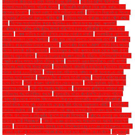
পাঠ্যবইতে মানচিত্র ও তথ্য বিষয়ে চীনের আপত্তি"
"বিচারক ট্রাম্প প্রশাসনের
গণবরখাস্তের নির্দেশনা আটকে দিলেন"
"বিটিআরসি স্টারলিংক নিয়ে কাজ করছে: ইলন
মাস্কের উদ্যোগ"
"বিদেশ ভ্রমণে দেশি পর্যটকদের কমতি
"বিপিএলে ক্রিকেট ও সিনেমার
'বিস্ফোরণ' উপভোগ করছেন শাকিব খান"
"বিভিন্ন স্থানে খাবারের দোকান খোলা রাখতে
বাধা
"বিশ্বের সংঘাতজনিত ক্ষুধায় প্রতিদিন ২১ হাজার মানুষের মৃত্যু: অক্সফাম"
"বেক্সিমকোর শ্রমিক-কর্মচারীদের পাওনা পরিশোধে ৫২৫ কোটি টাকা ঋণ প্রদান করবে
সরকার"
"বোমা ফাটিয়ে ও গুলি চালিয়ে সোনার দোকানে ডাকাতি
"ব্যবসায়ীকে কোপানোর
ঘটনায় ছাত্রদল নেতা গ্রেপ্তার
"ভাঙা হাড় জোড়া লাগতে কেন সময় লাগে?"
"ভারতকে
পরাজিত করে সেমিফাইনালে বাংলাদেশ"
"ভালোবাসা দিবসে ‘তামাশা’ পোস্ট নিয়ে ব্যাখ্যা
দিলেন উপদেষ্টা ফরিদা আখতার"
"ভিনিসিয়ুসকে সৌদি ক্লাবে যাওয়া থেকে বিরত রাখতে
রিয়ালের নতুন কৌশল"
"মতলব উত্তরে ছাত্রদল নেত্রীর বাড়িতে অগ্নিসংযোগের ঘটনা"
"মন্ত্রীর বাড়ির সামনে বৃষ্টিতে দাঁড়িয়ে ছিলাম
"ময়নামতি ওয়ার সিমেট্রিতে একটি জাপানি
সৈনিকের দেহাবশেষ পাওয়া যায়নি"
"ময়মনসিংহে আজহারীর মাহফিলে মুঠোফোন হারানোর
ঘটনায় থানায় ২০০টি জিডি"
"মামুনুল হক: সচিবালয়ে আগুন ও টঙ্গী হত্যাকাণ্ড একে
অপরের সাথে সম্পর্কিত
"মিরপুরে চাঁদা না পেয়ে মার্কেট ভাঙচুর
"মিরপুরে সাকিবের খেলা
বন্ধে বিক্ষোভ
"মির্জা ফখরুল আগামীকাল লন্ডন যাচ্ছেন"
"মেসি-সুয়ারেজ জুটি: কি এটি
সর্বকালের সেরা?"
"যদি এই সরকার পরাজিত হয়
"যুক্তরাজ্য রাশিয়াকে সহায়তা করা
ব্যক্তিদের প্রবেশ নিষিদ্ধ করছে"
"যুক্তরাষ্ট্র অবৈধ বাংলাদেশিদের ফেরত পাঠাবে"
"যুক্তরাষ্ট্র থেকে সামরিক বিমানে দেশে ফিরলেন নথিপত্রহীন ভারতীয় অভিবাসীরা"
"রাজনৈতিক দলের কাছ থেকে নাম চেয়েছে ইসি গঠনের অনুসন্ধান কমিটি"
"রাজনৈতিক
বক্তব্য এড়াতে চাই
"রাশিফল ২০২৪: এই বছরে আপনার জীবন কেমন হতে পারে"
"রাশেদ খান মেনন ও তাঁর স্ত্রীর বিদেশে যাত্রায় নিষেধাজ্ঞা"
"রাহুলের তুলনায় বড় ব্যবধানে
ওয়েনাডে জয়ী প্রিয়াঙ্কা"
"রিজভী: ভারত বাংলাদেশের সার্বভৌমত্বে সরাসরি হস্তক্ষেপ
করছে"
"রূপগঞ্জে ডাকাতদের হামলায় ঢাকা বিশ্ববিদ্যালয়ের ছাত্রের চোখে গুরুতর আঘাত"
"রেকর্ড মুনাফা ও লভ্যাংশ: শেয়ারধারীদের জন্য ৯৭৫ কোটি টাকার ঘোষণা"
"রেস্তোরাঁয়