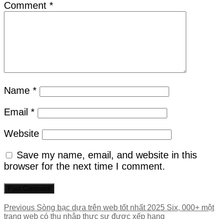
Comment
*
Name
*
Email
*
Website
Save my name, email, and website in this
browser for the next time I comment.
Post
Previous
Previous
Sòng bạc dựa trên web tốt nhất 2025 Six, 000+ một
post:
trang web có thu nhập thực sự được xếp hạng