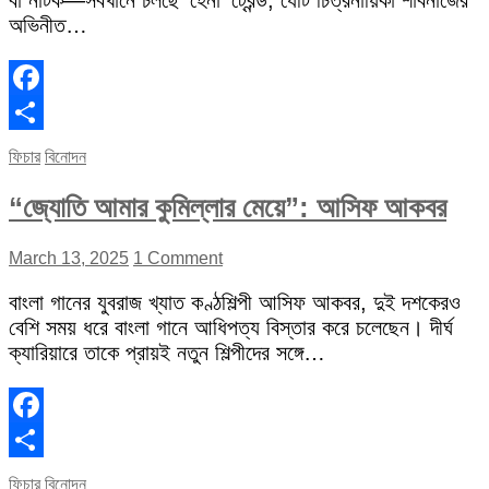
বা নাটক—সবখানে চলছে ‘হেনা’ ট্রেন্ড, যেটি চিত্রনায়িকা শাবনাজের
অভিনীত…
Facebook
Share
ফিচার
বিনোদন
“জ্যোতি আমার কুমিল্লার মেয়ে”: আসিফ আকবর
March 13, 2025
1 Comment
বাংলা গানের যুবরাজ খ্যাত কণ্ঠশিল্পী আসিফ আকবর, দুই দশকেরও
বেশি সময় ধরে বাংলা গানে আধিপত্য বিস্তার করে চলেছেন। দীর্ঘ
ক্যারিয়ারে তাকে প্রায়ই নতুন শিল্পীদের সঙ্গে…
Facebook
Share
ফিচার
বিনোদন