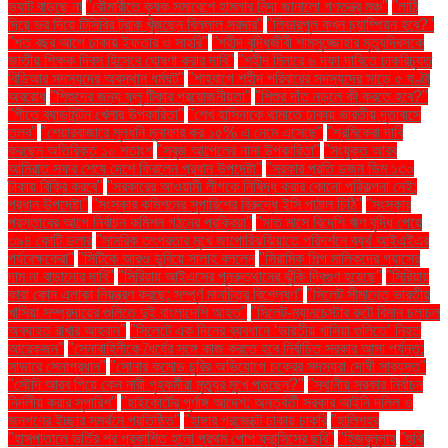
ভ্যাট বাড়ছে না
"রৌমারীতে কৃষক সমাবেশে হামলার নিন্দা জানালো গণতন্ত্র মঞ্চ"
"লাঠি
দিয়ে ভর দিয়ে টিসিবির ট্রাক খুঁজছেন বিল্লাল সরদার"
"লিভারপুল কখন চ্যাম্পিয়ন হবে?"
"শত বছর আগে ঢাকায় ইফতার ও সাহ্‌রি"
"শহীদ বুদ্ধিজীবী শামসুজ্জোহার মৃত্যুদিবসকে
জাতীয় শিক্ষক দিবস হিসেবে ঘোষণা করার দাবি"
"শহীদ মিনারে ৬ দফা দাবিতে চাকরিচ্যুত
বিডিআর সদস্যদের অবস্থান ধর্মঘট"
"শাহবাগে শহীদ পরিবারের সদস্যদের সাড়ে ৫ ঘণ্টা
অবরোধ
"শিশুদের জন্য ফ্লু টিকার প্রয়োজনীয়তা"
"শিশুর দাঁত নড়লে কী করতে হবে?"
"শীতে ব্যাডমিন্টন খেলার উপকারিতা"
"শেখ হাসিনাকে থামাতে ঢাকায় ভারতীয় দূতাবাসে
তলব"
"শেয়ারবাজারে মূলধনি মুনাফার কর ১৫% এ নেমে এসেছে"
"শ্রমিকেরা দাবি
করছেন অতিরিক্ত ১০ শতাংশ
"সবুজ আপেলের নানা উপকারিতা"
"সংযুক্ত আরব
আমিরাত সফর শেষে দেশে ফিরলেন প্রধান উপদেষ্টা"
"সরকার প্রতি ডজন ডিম ১৩০
টাকায় বিক্রি করবে"
"সরকারের আওয়ামী লীগকে নিষিদ্ধ করার কোনো পরিকল্পনা নেই:
প্রধান উপদেষ্টা"
"সংস্কার কমিশনের সুপারিশের বিরুদ্ধে ইসি পাঠাল চিঠি"
"সংস্কার
প্রস্তাবের আগে নির্বাচন কমিশন গঠনের প্রক্রিয়া"
"সাত মাসে বিদেশি ঋণ বৃদ্ধি পেয়ে
৩৯৪ কোটি ডলার
"সামরিক তৎপরতার মুখে জাপোরিঝঝিয়াতে পরিদর্শনে ব্যর্থ আইএইএর
পর্যবেক্ষকেরা"
"সিটিকে আরও ডুবিয়ে সালাহ বললেন
"সিরামিক শিল্প মালিকদের গ্যাসের
দাম না বাড়ানোর দাবি"
"সিরিয়ায় আইএসের পুনরুত্থানের ঝুঁকি দ্বিগুণ হয়েছে"
"সিরিয়ায়
কারা কোন এলাকা নিয়ন্ত্রণ করছে: সম্পূর্ণ মানচিত্র বিশ্লেষণ"
"সিলেট সীমান্তে ভারতীয়
খাসিয়া সম্প্রদায়ের গুলিতে দুই বাংলাদেশি আহত"
"সিলেট-ম্যানচেস্টার রুটে বিমান চলাচল
অব্যাহত রাখার আহ্বান"
"সিলেটে এক দিনের ব্যবধানে ‘ভারতীয় খাসিয়া গু‌লিতে’ নিহত
আরেকজন"
"সেনাবাহিনীকে ধৈর্যের সঙ্গে কাজ করতে হবে নির্বাচিত সরকার আসা পর্যন্ত:
সাভারে সেনাপ্রধান"
"সোনার কমোড চুরির অভিযোগে চক্রের সদস্যরা দোষী সাব্যস্ত"
"সৌদি আরব গিয়ে কেন নারী গৃহকর্মীরা মৃত্যুর মুখে পড়ছেন?"
"স্থানীয় সরকার নির্বাচন
নির্দলীয় করার সুপারিশ"
"হাইকোর্টের পূর্ণাঙ্গ আদেশ: অন্তর্বর্তী সরকার আইনি দলিল ও
জনগণের ইচ্ছার সমর্থনে প্রতিষ্ঠিত"
"হাঙ্গার প্রজেক্টে ঢাকায় চাকরি
"হালিশহর
"হাসপাতালে ভর্তির পর প্রকাশিত হলো প্রথম পোপ ফ্রান্সিসের ছবি"
"হিজবুল্লাহ
"হুথি