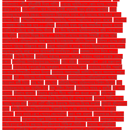
পাকিস্তানে শহীদ বুদ্ধিজীবী দিবস পালিত
এবারের আইপিএলে কোন দলের নেতৃত্বে
আছেন কে?.
এবি পার্টিতে যোগ দিলেন বিশিষ্ট ব্যবসায়ী আবু রাইয়ান আশয়ারী
এয়ার
অ্যাম্বুলেন্সে ঢাকার হজরত শাহজালাল বিমানবন্দর ত্যাগ করে লন্ডনের পথে রওনা হলেন
খালেদা জিয়া
এশিয়াটিক ল্যাবরেটরিজ লিমিটেড প্রথম প্রান্তিকে মুনাফা করেছে
এসএসসি
ও সমমান পরীক্ষা শুরু হবে ১০ এপ্রিল
এসএসসি ফরম পূরণের সময়সীমা বাড়ানো হয়েছে
এ্যানিকে পাঠানো হচ্ছে বিশ্ব সাঁতারে
ওই দিন বিকেলে অলিউল্লাহকে বাড়ি থেকে তুলে
নেয় পুলিশ
ওয়ালটন ফ্রিজ কিনে ২০ লাখ টাকা পেলেন কলেজ শিক্ষার্থী রাশেদ আলী
ওয়াশিংটনে হেলিকপ্টারের সঙ্গে সংঘর্ষে উড়োজাহাজ নদীতে বিধ্বস্ত
কমিশন দেশের চারটি
প্রদেশ গঠনের পরিকল্পনা করছে
কয়লা আমদানি না হওয়া পর্যন্ত বিদ্যুৎকেন্দ্র বন্ধ থাকবে
কয়লাসঙ্কটের কারণে বন্ধ মহেশখালী তাপবিদ্যুৎ কেন্দ্র
করমজলে তিন দিনে ৭৫০০
দর্শনার্থী
কর্ণফুলী টানেল
কলসিন্দুর গ্রামের অদম্য মেয়েরা আবারও প্রমাণ করেছে তাদের
দক্ষতা
কলাম্বিয়া বিশ্ববিদ্যালয়ের শিক্ষার্থী
কাঁচা মরিচে
কানপাকা রোগ - এক গুরুত্বপুর্ণ
সমস্যা
কানাডাকে যুক্তরাষ্ট্রের অঙ্গরাজ্য হতে বললেন ট্রাম্প
কানাডায় নিখোঁজ প্রবাসী
বাংলাদেশি শিক্ষার্থীর মরদেহ উদ্ধার
কানাডার প্রধানমন্ত্রী জাস্টিন ট্রুডো পদত্যাগ করতে
যাচ্ছেন
কান্ট ও হিউমের দর্শনে গাজালির প্রভাব
কাভার্ডভ্যান-মোটরসাইকেল সংঘর্ষে
ছাত্রদল কর্মী নিহত
কার ক্ষতি
কার লাভ
কারিগরি শিক্ষা অধিদপ্তরে বিশাল নিয়োগ
কিছু
অধিনায়কত্বের নাম অনুমিত ছিল
কিছু ইঙ্গিত মিলছে
কিডনিতে পাথর ও করণীয়
কী আছে
তাতে?
কীভাবে খাবেন?
কীভাবে বুঝবেন শীতে পানি কম খাওয়া হচ্ছে?
কুড়িগ্রামে
দরিদ্রদের চাল বিতরণের তালিকা নিয়ে বিএনপির দুই পক্ষের সংঘর্ষ
কুমিল্লা সিটির সাবেক
মেয়র সূচনার জমি
কুয়েটে ভর্তি পরীক্ষা উপলক্ষে বিমানের বিশেষ ফ্লাইট
কৃত্রিম বুদ্ধিমত্তা
কৃষক
কেন্দ্রীয় ব্যাংকের নির্দেশনায় ট্রেজারি বিল ও বন্ড কেনায় ব্যাংকের ফি ও চার্জ
নির্ধারণ"
কোন কথায় রেগে গেলেন জেলেনস্কি
কোন পক্ষ হারল?
ক্যানসারের টিকা নিয়ে
আশার আলো
ক্যান্সারের বিকল্প চিকিৎসা পদ্ধতিগুলি কীভাবে কাজ করে
ক্লাসরুমে প্রথম
বর্ষের ছাত্রকে বিয়ে করলেন বিশ্ববিদ্যালয় শিক্ষিকা (ভিডিও)
ক্ষমতার প্রাতিষ্ঠানিক
ভারসাম্য প্রতিষ্ঠায় বিএনপিসহ প্রধান রাজনৈতিক দলগুলো সংবিধানে যে পরিবর্তনগুলো