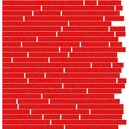
নির্বাচন কমিশনার (সিইসি) এ এম এম নাসির উদ্দিন বলেছেন
প্রযুক্তি
প্রযুক্তি ব্যবহার
প্রশ্ন ইসলামী আন্দোলনের"
প্রাইমমুভার ও ট্রেইলরশ্রমিকদের আবারও কর্মবিরতি
প্রায়
১৯ লাখের মতো মানুষ
প্রায় এক মাস হলো
ফজলে করিমের দুই ছেলের বিদেশ যাওয়ার
ওপর নিষেধাজ্ঞা
ফাঙ্গাস বা ছত্রাকের আক্রমণ রোধের জন্য যা করতে হবে
ফার্মের ডিম না
দেশি ডিম: পুষ্টি ও উপকারিতায় কোনটি এগিয়ে?
ফার্মের মুরগির ডিমের দাম বৃদ্ধি
ফিজিওথেরাপি -গুরুত্বপূর্ণ চিকিৎসা পদ্ধতি
ফিফার বর্ষসেরা ভিনিসিয়ুস জুনিয়র
ফিলিস্তিনি
বন্দীদের মধ্যে কারা মুক্তি পেতে পারে?
ফিলিস্তিনে আল জাজিরার সম্প্রচার বন্ধ
ফুটবলে
গোলটাই থাকে বেশি মনে
ফেইসবুকে ছড়িয়ে পড়া যশোরের ভিডিওটি ছিল ‘যেমন খুশি
তেমন সাজো’
ফেব্রুয়ারিতে বিএনপির মাঠে নামার ঘোষণা
ফের উত্তাল সিরিয়া
ফেলানীর
পরিবারের দায়িত্ব নিলেন উপদেষ্টা আসিফ
ফেসবুক
ফ্যাশনে তাক লাগাতে পুরুষদের মানতে
হবে এই ১০ টিপস
ফ্রিদা এবং তার ব্যথার চিত্র
ফ্লোরিডায় নারীশক্তির মধ্যে সেরা
জায়েদ
ফ্ল্যাট ও ব্যাংক হিসাব জব্দ
বইমেলায় তৌহিদুল ইসলামের ‘বিয়ে বাড়িতে ইয়ে’
বছরের প্রথম দিনেই ‘স্বৈরাচারী অঞ্জনা’ নিয়ে ফিরছেন মনির খান
বন্ধ বহু সড়ক
বরিশালে
চ্যাম্পিয়নদের বরণ জনসমুদ্রের আনন্দ উৎসব
বর্তমানে বায়ুদূষণ এমন এক ভয়াবহ পর্যায়ে
পৌঁছে গেছে যে
বললেন ট্রাম্প
বস্ত্র ও পোশাক খাতে গ্যাসের দাম বাড়ানোর পরিকল্পনা
স্থগিতের আহ্বান
বাকৃবিতে ১২০০ শিক্ষার্থীর অংশগ্রহণে ছাত্রশিবিরের গণইফতার
বাঙালি
জাতির আত্মগৌরবের মহান বিজয় দিবস আজ
বাঙালি নারীর পোশাক এবং ফ্যাশন সচেতনতা
বাঙালি হিন্দু সম্প্রদায়ের অন্যতম ধর্মীয় উৎসব লক্ষ্মীপূজা আজ
বাচ্চাকে খাওয়ানোর সময়
মোবাইল ফোনের বিকল্প কী?
বাজারে এসেছে গিগাবাইটের কৃত্রিম বুদ্ধিমত্তাযুক্ত
মাদারবোর্ড
বাজারে খেজুরের দাম ১
বাজারে নতুন স্টাইলিশ স্মার্টফোন ইনফিনিক্স হট ৫০
প্রো প্লাস
বাণিজ্য উপদেষ্টা শেখ বশিরউদ্দীন বলেছেন
বাবা-মায়ের অনুমতি ছাড়া ফেসবুক
ব্যবহার করা যাবে না
বার্ষিক সর্বোচ্চ বেতন ১ কোটি ৭ লাখ টাকা"
বাংলা একাডেমি সাহিত্য
পুরস্কার ২০২৪ পাচ্ছেন যাঁরা
বাংলা নিউজ
বাংলা সিনেমা
বাংলাদেশ জামায়াতে ইসলামের
আমির ডা. শফিকুর রহমান বলেছেন
বাংলাদেশ টেলিযোগাযোগ নিয়ন্ত্রণ কমিশন (বিটিআরসি)
চেয়ারম্যান মো. এমদাদ উল বারী জানিয়েছেন
বাংলাদেশ থেকে গার্মেন্টসের অর্ডার চলে