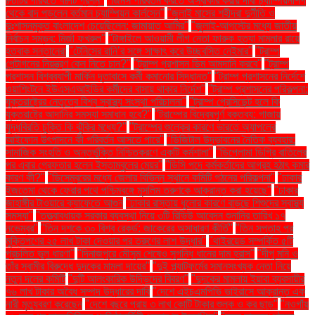
৮০টির পরিবর্তে ৭৮টি প্রশ্ন"
"জিনস পরিবর্তন করতে অস্বীকার করায় দাবা চ্যাম্পিয়নশিপ
থেকে বাদ পড়লেন বর্তমান চ্যাম্পিয়ন কার্লসেন"
"জুলাই মাসের শহীদরা দুর্নীতি ও
দুঃশাসনমুক্ত বাংলাদেশ চেয়েছিলেন: জামায়াত আমির"
"জুলাই-আগস্টের মধ্যে জাতীয়
নির্বাচন সম্ভব: মির্জা ফখরুল"
"টাঙ্গাইলে আওয়ামী লীগ নেতা ফারুক হত্যা মামলার রায়ে
হতবাক সন্তানেরা
"টেনিসের রানি’র সঙ্গে সাক্ষাৎ করে উচ্ছ্বসিত নেইমার"
"ট্রাম্প
পেন্টাগনের নিয়ন্ত্রণ কেন নিতে চান?"
"ট্রাম্প প্রশাসন ডিম আমদানি করবে"
"ট্রাম্প
প্রশাসন বিশ্বব্যাপী মার্কিন দূতাবাসে কর্মী কমানোর সিদ্ধান্ত"
"ট্রাম্প প্রশাসনের নির্দেশে
ওয়াশিংটনে ইউএসএআইডির কর্মীদের বাসায় থাকার নির্দেশ"
"ট্রাম্প প্রশাসনের পরিকল্পনা:
যুক্তরাষ্ট্রের নেতৃত্বে বিশ্ব স্বাস্থ্য সংস্থা পরিচালনা"
"ট্রাম্প প্রেসিডেন্ট হলে কি
যুক্তরাষ্ট্রে আদানির সমস্যা সমাধান হবে?"
"ট্রাম্পের বিদ্বেষপূর্ণ বক্তব্য: গাজায়
যুদ্ধবিরতি চুক্তি কি ঝুঁকির মধ্যে?"
"ট্রাম্পের শুল্কের কারণে ভারতে অ্যাপলের
আইফোন উৎপাদনে কী পরিবর্তন আসতে পারে"
"ডিজিটাল উদ্ভাবনের নৈতিক ব্যবহার:
সামাজিক সংহতি ও অন্তর্ভুক্তি নিশ্চিতকরণে একটি কর্মশালা"
"ডিপ্লোমা ডিগ্রি বাতিলের
পর এবার গ্রেফতার হলেন ইস্তাম্বুলের মেয়র"
"ডিসি পদে কর্মকর্তাদের আগ্রহ হঠাৎ কমার
কারণ কী?"
"ডিসেম্বরের মধ্যে জেলার বিভিন্ন স্থানে কমিটি গঠনের পরিকল্পনা"
"ঢাকার
ইজতেমা থেকে ফেরার পথে পশ্চিমবঙ্গে মুসলিম তরুণকে আক্রান্ত করা হয়েছে"
"ঢাকার
জাহাঙ্গীর টাওয়ারে ক্যাফেতে আগুন
"ঢাকার রাস্তায় ধুলোর কারণে বাড়ছে শিশুদের স্বাস্থ্য
সমস্যা"
"তত্ত্বাবধায়ক সরকার ব্যবস্থা নিয়ে ৩টি রিভিউ আবেদন শুনানির তারিখ ১৭
নভেম্বর"
"তিন দশকে ৩০ বিশ্ব রেকর্ড: জাকেরের অসাধারণ কীর্তি"
"তিন সপ্তাহ পর
মুক্তিপণের ২৫ লাখ টাকা দেওয়ার পর তরুণের লাশ উদ্ধার"
"থাইরয়েড সম্পর্কিত ৫টি
প্রচলিত ভুল ধারণা"
"দিনাজপুরে মৌসুম শেষেও সুগন্ধি ধানের দাম হ্রাস"
"দীপু মনি ও
তাঁর স্বামীর বিরুদ্ধে দুদকের মামলা দায়ের"
"দুই প্ল্যাটফর্মের সমানসংখ্যক নেতা নিয়ে
নতুন দলের কমিটি
"দুটি আলংকারিক উদ্ভিদের বিবরণ"
"দুদকের মামলায় ইয়াবা ব্যবসায়ীর
৭৬ লাখ টাকার অবৈধ সম্পদ উদ্ধারের দাবি
"দেশে এইচএমপিভি ভাইরাসে আক্রান্ত এক
নারী মৃত্যুবরণ করেছেন
"দেশে বছরে প্রায় ৩ লাখ কোটি টাকার শুল্ক ও কর ছাড়"
"নওগাঁয়