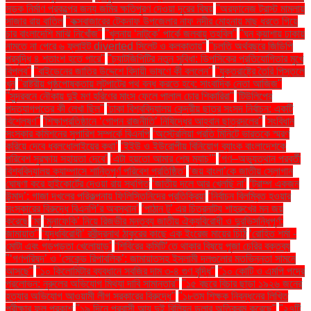
সড়ক নির্মাণ প্রকল্পের জন্য জমির ক্ষতিপূরণ দেওয়া দূরের বিষয়
''অরফানেজ ট্রাস্ট মামলায়
সাজার রায় বাতিল
''কক্সবাজারের টেকনাফ উপজেলার নাফ নদীর মোহনায় মাছ ধরতে গিয়ে
চার বাংলাদেশি মাঝি নিখোঁজ''
''খুলনায় ‘নাটুকে’ পার্কে জলবায়ু তহবিল''
''ঘন কুয়াশায় ঢাকায়
নামতে না পেরে ৬ ফ্লাইট diverted সিলেট ও কলকাতায়''
''চলতি অর্থবছরে জিডিপি
প্রবৃদ্ধি ৪ শতাংশ হতে পারে''
''চ্যাটজিপিটির নতুন সুবিধা: ডিপসিকের প্রতিযোগিতার মুখে
বিপ্লব''
''বাইডেনের জাতির উদ্দেশে বিদায়ী ভাষণে কী বললেন''
''যুক্তরাষ্ট্রে তৈরি পিস্তলে
খুন
''রাষ্ট্রীয় পৃষ্ঠপোষকতায় লুটপাটের পথ বন্ধ করতে হবে: সাংবাদিক নেতা আজিজ"
''সুন্দরবনে নৌকায় দুই মণ হরিণের মাংস ফেলে পালাল চোর শিকারিরা''
'টিউলিপের
পদত্যাগপত্রে কী লেখা ছিল''
'ঢাকা বিশ্ববিদ্যালয় কেন্দ্রীয় ছাত্র সংসদ নির্বাচন: একটি
বিশ্লেষণ''
'শিক্ষাপ্রতিষ্ঠানে ‘গোপন রাজনীতি’ নিষিদ্ধের আহ্বান ছাত্রদলের''
'সংবিধান
সংস্কার কমিশনের সুপারিশ সম্পর্কে বিএনপি
‘অস্ট্রেলিয়া প্রতি মিনিটে ভারতকে স্মরণ
করিয়ে দেবে ধবলধোলাইয়ের কথা’
‘ইইউ ও ইউরোপীয় বিনিয়োগ ব্যাংক বাংলাদেশকে
পরিবেশ সুরক্ষায় সহায়তা দেবে’
‘এটা হয়তো আমার শেষ ম্যাচ’"
‘গণ–অভ্যুত্থান পরবর্তী
বিশ্ববিদ্যালয় ক্যাম্পাসে শান্তিপূর্ণ পরিবেশ প্রতিষ্ঠিত’
‘জয় বাংলা’কে জাতীয় স্লোগান
ঘোষণা করে হাইকোর্টের দেওয়া রায় স্থগিত
‘জাতীয় দলে আর খেলছি না’
‘ট্রাম্প একজন
উন্মাদ’: গাজা দখলের পরিকল্পনায় ফিলিস্তিনিদের প্রতিক্রিয়া
‘নির্বাচন বিলম্বিত হওয়ার
সংস্কারের বিরুদ্ধে বিএনপি’র অবস্থান’
‘পাঠান টু’ এর চিত্রনাট্য শাহরুখের মন জয়
করেছে
‘মা
‘মুনাফেকি’ নিয়ে রিজভীর মন্তব্য জাতীয় ঐক্যবিরোধী ও দুরভিসন্ধিপূর্ণ:
জামায়াত"
‘যুদ্ধবিরোধী’ রবীন্দ্রনাথ ঠাকুরের কাছে এক ইংরেজ মায়ের চিঠি
‘রোহিত শর্মা -
মোটা এবং গড়পড়তা খেলোয়াড়’
‘শিবিরের কমিটি’তে থাকার বিষয়ে পূজা চেরির বক্তব্য
"‘গণপরিষদ’ ও ‘সেকেন্ড রিপাবলিক’: জামায়াতসহ ইসলামী দলগুলোর মতভিন্নতা সামনে
আসছে"
"১০ কিলোমিটার ব্যবধানে সবজির দাম ৩-৪ গুণ বৃদ্ধি"
"১০ কোটি ও এমপি পদের
প্রলোভন: নুরুলের অভিযোগ মিথ্যা দাবি সামান্তার"
"১৫ বছরে বিচার ছাড়া ১৯২৬ জনের
হত্যার অভিযোগ আওয়ামী লীগ সরকারের বিরুদ্ধে"
"১৮তম শিক্ষক নিবন্ধনের লিখিত
পরীক্ষার ফল প্রকাশ
"১৯ দিনে প্রবাসী আয় দুই বিলিয়ন ডলার অতিক্রম করেছে"
"২৭টি