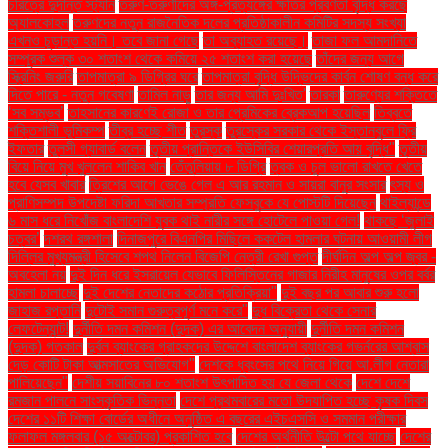
চরিত্রে দুর্দান্ত স্ট্যান
তরুণ-তরুণীদের অঙ্গ-প্রত্যঙ্গের ক্ষতির প্রবণতা বৃদ্ধি করছে
অ্যালকোহল
তরুণদের নতুন রাজনৈতিক দলের প্রতিষ্ঠাকালীন কমিটির সদস্য সংখ্যা
এখনও চূড়ান্ত হয়নি। তবে জানা গেছে
তা অব্যাহত রয়েছে।
তাজা ফল আমদানিতে
সম্পূরক শুল্ক ৩০ শতাংশ থেকে কমিয়ে ২৫ শতাংশ করা হয়েছে
তাঁদের জন্য আগে
স্ক্রিনিং জরুরি
তাপমাত্রা ৯ ডিগ্রির ঘরে
তাপমাত্রা বৃদ্ধি উদ্ভিদের কার্বন শোষণ বন্ধ করে
দিতে পারে - নতুন গবেষণা
তামিল নাড়ু
তার জন্য আমি দুঃখিত'
তারকা
তারুণ্যের শক্তিতে
‘সব সম্ভব’
তাহসানের কারণেই রোজা ও তার প্রেমিকের ব্রেকআপ হয়েছিল
তিব্বতে
শক্তিশালী ভূমিকম্প
তীব্র হচ্ছে শীত
তুরস্ক
তুরস্কের সরকার থেকে ইস্তানবুলে ফ্রি
ইফতার
তুলসী গ্যাবার্ড বলেন
তৃতীয় প্রান্তিকে ইউসিবির শেয়ারপ্রতি আয় বৃদ্ধি"
তৃতীয়
বিয়ে নিয়ে মুখ খুললেন শাকিব খান
তেঁতুলিয়ায় ৮ ডিগ্রি
ত্বক ও চুল ভালো রাখতে খেতে
হবে যেসব খাবার
ত্রিশের আগে ভেঙে গেল এ আর রহমান ও সায়রা বানুর সংসার
ৎস্য ও
প্রাণিসম্পদ উপদেষ্টা ফরিদা আখতার সম্প্রতি ফেসবুকে যে পোস্টটি দিয়েছেন
থাইল্যান্ডে
৬ মাস ধরে নিখোঁজ বাংলাদেশি যুবক থাই নারীর সঙ্গে হোটেলে পাওয়া গেল!
থাকছে ‘জুলাই
চত্বর’
দশরথ রঙ্গশালা
দিনাজপুরে বিএনপির মিছিলে ককটেল হামলার ঘটনায় আওয়ামী লীগ
দিল্লির মুখ্যমন্ত্রী হিসেবে শপথ নিলেন বিজেপি নেত্রী রেখা গুপ্ত
দীর্ঘদিন অল্প অল্প জ্বর -
অবহেলা নয়
দুই দিন ধরে ইসরায়েল যেভাবে ফিলিস্তিনের গাজার নিরীহ মানুষের ওপর বর্বর
হামলা চালাচ্ছে
দুই দেশের নেতাদের কঠোর প্রতিক্রিয়া"
দুই বছর পর আবার শুরু হলো
জাহাজ রপ্তানি
দুটোই সমান গুরুত্বপূর্ণ মনে করে"
দুধ বিক্রেতা থেকে সেনার
লেফটেন্যান্ট!
দুর্নীতি দমন কমিশন (দুদক) এর আবেদন অনুযায়ী
দুর্নীতি দমন কমিশন
(দুদক) গতকাল
দুর্বল ব্যাংকের গ্রাহকদের উদ্দেশে বাংলাদেশ ব্যাংকের গভর্নরের আশ্বাস
দেড় কোটি টাকা আত্মসাতের অভিযোগ"
দেশকে ধ্বংসের পথে নিয়ে গিয়ে আ.লীগ নেতারা
পালিয়েছেন"
দেশীয় সয়াবিনের ৮০ শতাংশ উৎপাদিত হয় যে জেলা থেকে
দেশে দেশে
রমজান পালনে সাংস্কৃতিক ভিন্নতা
দেশে প্রথমবারের মতো উদযাপিত হচ্ছে কৃষক দিবস
দেশের ১১টি শিক্ষা বোর্ডের অধীনে অনুষ্ঠিত এ বছরের এইচএসসি ও সমমান পরীক্ষার
ফলাফল মঙ্গলবার (১৫ অক্টোবর) প্রকাশিত হবে
দেশের অর্থনীতি উল্টো পথে যাচ্ছে
দেশের