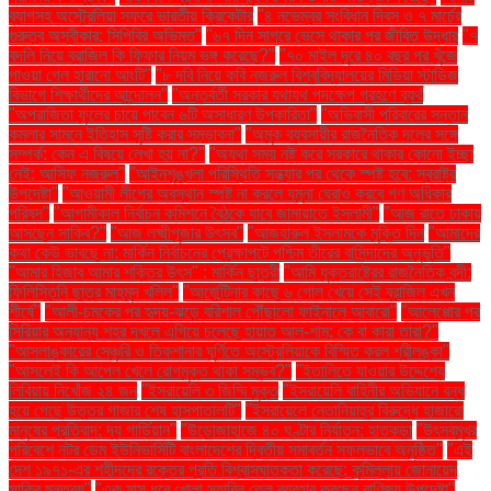
ব্যাগসহ অস্ট্রেলিয়া সফরে ভারতীয় ক্রিকেটার
"৪ নভেম্বর সংবিধান দিবস ও ৭ মার্চের
গুরুত্ব অস্বীকার: সিপিবির অভিমত"
"৬৭ দিন সাগরে ভেসে থাকার পর জীবিত উদ্ধার
"৭
বদলি নিয়ে ব্রাজিল কি ফিফার নিয়ম ভঙ্গ করেছে?"
"৭০ মাইল দূরে ৪০ বছর পর খুঁজে
পাওয়া গেল হারানো আংটি"
"৮ দবি নিয়ে কবি নজরুল বিশ্ববিদ্যালয়ের মিডিয়া স্টাডিজ
বিভাগে শিক্ষার্থীদের আন্দোলন"
"অন্তর্বর্তী সরকার যথাযথ পদক্ষেপ গ্রহণে ব্যর্থ
"অপরাজিতা ফুলের চায়ে পাবেন ৬টি অসাধারণ উপকারিতা"
"অভিবাসী পরিবারের সন্তান
কমলার সামনে ইতিহাস সৃষ্টি করার সম্ভাবনা"
"অমুক ব্যবসায়ীর রাজনৈতিক দলের সঙ্গে
সম্পর্ক: কেন এ বিষয়ে লেখা হয় না?"
"অযথা সময় নষ্ট করে সরকারে থাকার কোনো ইচ্ছা
নেই: আসিফ নজরুল"
"আইনশৃঙ্খলা পরিস্থিতি সন্ধ্যার পর থেকে স্পষ্ট হবে: স্বরাষ্ট্র
উপদেষ্টা"
"আওয়ামী লীগের অবস্থান স্পষ্ট না করলে যমুনা ঘেরাও করবে গণ অধিকার
পরিষদ"
"আগামীকাল নির্বাচন কমিশনে বৈঠকে যাবে জামায়াতে ইসলামী"
"আজ রাতে ঢাকায়
আসছেন সাকিব?"
"আজ লক্ষ্মীপূজার উৎসব"
"আজহারুল ইসলামকে মুক্তি দিন
"আমাদের
কথা কেউ ভাবছে না: মার্কিন নির্বাচনের প্রেক্ষাপটে পশ্চিম তীরের বাসিন্দাদের অনুভূতি"
"আমার হিজাব আমার শক্তির উৎস" : মার্কিন ছাত্রী
"আমি যুক্তরাষ্ট্রের রাজনৈতিক বন্দী:
ফিলিস্তিনি ছাত্র মাহমুদ খলিল"
"আর্জেন্টিনার কাছে ৬ গোল খেয়ে সেই ব্রাজিল এখন
শীর্ষে"
"আলী-চমকের পর হৃদয়-ঝড়ে বরিশাল পৌঁছালো ফাইনালে আবারো"
"আলেপ্পোর পর
সিরিয়ার অন্যান্য শহর দখলে এগিয়ে চলেছে হায়াত আল-শাম: কে বা কারা তারা?"
"আসলাঙ্কারের সেঞ্চুরি ও তিকশানার ঘূর্ণিতে অস্ট্রেলিয়াকে বিস্মিত করল শ্রীলঙ্কা"
"আসলেই কি আপেল খেলে রোগমুক্ত থাকা সম্ভব?"
"ইতালিতে যাওয়ার উদ্দেশ্যে
লিবিয়ায় নিখোঁজ ২৪ জন
"ইসরায়েলি ৩ জিম্মি মুক্ত
"ইসরায়েলি বাহিনীর অভিযানে বন্ধ
হয়ে গেছে উত্তর গাজার শেষ হাসপাতালটি"
"ইসরায়েলে নেতানিয়াহুর বিরুদ্ধে হাজারো
মানুষের প্রতিবাদ: দ্য গার্ডিয়ান"
"উড়োজাহাজে ৪০ ঘণ্টার নির্যাতন: হাতকড়া
"উৎসবমুখর
পরিবেশে নটর ডেম ইউনিভার্সিটি বাংলাদেশের দ্বিতীয় সমাবর্তন সফলভাবে অনুষ্ঠিত"
"এই
দেশ ১৯৭১-এর শহীদদের রক্তের প্রতি বিশ্বাসঘাতকতা করেছে: কুমিল্লায় জোনায়েদ
সাকির মন্তব্য"
"এক মাস ধরে খোলা সয়াবিন তেল ব্যবহার করছেন বাণিজ্য উপদেষ্টা"