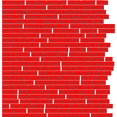
FunnyVideo
Get White House Tour
Trump Account
Trump
Account vs Trump Coin:
Trump Account vs Trump Coin:
Here's the Difference Everyone's Googling (2026 Guide)
Trump Coin
Trump crypto coin
USA's World Cup Run Just
Got a Crypto Twist — Here's What That Actually Means
ViralShorts
what is a Trump Account
অক্সফোর্ডের বিজ্ঞানীরা টেলিপোর্টেশন
প্রযুক্তিতে অর্জন করেছেন বড় সাফল্য
অগ্রযাত্রার যাত্রীরা
অটোমোবাইল
অতিরিক্ত চা
খেলে যেসব সমস্যা হতে পারে
অতিরিক্ত লবণ খাওয়ার পরিণতি কী
অনলাইন ব্যবসা
পরিচালনায় হাইকোর্টের ৯টি নির্দেশনা
অনলাইন শিক্ষা প্ল্যাটফর্ম
অন্য দিনের মতোই
অপরিকল্পিত ঋণের বৃহৎ বোঝা
অপ্রাপ্তবয়স্কদের সঙ্গে প্রেমের সম্পর্ক: আইনি বাধা ও
সামাজিক সমস্যা
অভিজ্ঞতা ছাড়াই আবেদন করা যাবে
অভিনয় শিল্পী
অভিনেত্রী কীর্তি
সুরেশের বিবাহ সম্পন্ন
অস্কার জিততে পারবেন কি?
অ্যাডমিনকে গুলি করে হত্যা
অ্যালোভেরার বিভিন্ন ব্যবহার
আইএসআইএসের পতাকা হাতে যুক্তরাষ্ট্রে হামলা!
আইন
উপদেষ্টা অধ্যাপক আসিফ নজরুল জানিয়েছেন
আইনের শাসন না থাকলে কেউ নিরাপদ নয়
- তারেক রহমান
আইপিএলে বেতন বৃদ্ধির চমক
আওয়ামী লীগকে নিষিদ্ধ করার বিষয়ে এক
প্রশ্নের জবাবে মান্না বলেন
আগামী ২ বছরে সরকারি খাতে ৫ লাখ নতুন চাকরি সৃষ্টি হবে
আগামী এক বছরের মধ্যে জাতীয় নির্বাচন অনুষ্ঠিত হওয়া উচিত
আগামী জাতীয় সংসদ
নির্বাচন কবে অনুষ্ঠিত হবে
আজ বুধবার সচিবালয়ে সাংবাদিকদের
আটার রুটিকে আরও
পুষ্টিকর করার কয়েকটি সহজ উপায়
আতিকুল সালাম ক্যান্টনমেন্ট থানায় লিখিত অভিযোগ
দায়ের করেন
আতিকুল সালাম জানিয়েছেন যে
আতিথেয়তা ও খাবারের স্বাদ
আধ ঘণ্টায়
২০ লাখ হিট
আন্তর্জাতিক মুদ্রা তহবিলের সতর্কতা
আপনার ঠোঁট এক্সফোলিয়েট করার
পরিপূর্ণ গাইড
আফ্রিদিকে বললেন তামিম
আম দিয়ে পাটিসাপটা পিঠা
আমরা কেন ভ্রমণ
করি?
আমলাতন্ত্র রাজনীতির চাপে
আমার বাংলাদেশ পার্টির (এবি পার্টি) সদস্যসচিব মজিবুর
রহমান মঞ্জু বলেছেন
আমি ক্লান্ত
আরও একটি কারখানা পেল পরিবেশবান্ধব স্বীকৃতি
আসকের উদ্বেগ: ঢাকা প্রতিবেদন"
আসামে গরুর মাংস খাওয়া নিষিদ্ধ
আসিফ নজরুলের