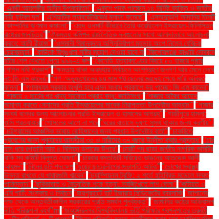
"একটি আমলকীর অসীম উপকারিতা!"
"একুশে পদক পাচ্ছেন ১৪ বিশিষ্ট ব্যক্তি ও জাতীয়
নারী ফুটবল দল"
"এশিয়াটিক ল্যাবরেটরিজের মুনাফা কমেছে"
"এসঅ্যান্ডপি আদানির তিনটি
কোম্পানির ঋণমান কমালো"
"এহুদ ওলমার্ট কীভাবে তৈরি করেছিলেন ইসরায়েল-ফিলিস্তিন
রাষ্ট্রের মানচিত্র"
"ঐকমত্য কমিশন রাজনৈতিক দলগুলোর সাথে আলাদাভাবে আলোচনা
করবে: আলী রীয়াজ"
"ওসমানী বিমানবন্দরে অগ্নিনির্বাপণ মহড়ায় অংশ নিলেন বেবিচক
চেয়ারম্যান"
"কাউকে বিশৃঙ্খলা সৃষ্টির সুযোগ দেওয়া যাবে না
"কিশোরগঞ্জে ভাঙারি দোকানে
মর্টার শেল দেখতে পেয়ে ৯৯৯-এ কল
"কেনেডি হত্যাকাণ্ডের বিষয়ে ৮০ হাজার পৃষ্ঠার
গোপন নথি প্রকাশ"
"ক্ষমতায় থাকা অবস্থায় নির্বাচনে অংশগ্রহণ জনগণ আর মেনে নেবে
না: জি এম কাদের"
"গণ–অভ্যুত্থানের ছয় মাস পর ছেলের মরদেহ পেয়ে মা'র অবিরত
কান্না"
"গণমাধ্যম সরকার অখুশি হবে এমন সংবাদ প্রকাশে ভয় পাচ্ছে: জি এম কাদের"
"গাজায় ২ মার্চের পর খাদ্য সহায়তা প্রবাহ বন্ধ: জাতিসংঘ"
"গাজায় অবৈধ আদেশ
অমান্য করতে সেনাদের প্রতি ইসরায়েলের সাবেক নিরাপত্তা উপদেষ্টার আহ্বান"'
"গাজার
সংঘর্ষ বন্ধের জন্য আলোচনার প্রতি ইসরায়েল ও হামাসের আগ্রহ"
"গাজীপুরে হামলা:
ওসি প্রত্যাহার
"গোসলের আগে না পরে
"ঘরের বাতাসে দূষণ: সুস্থ থাকার জন্য করণীয়".
"চট্টগ্রামের আঞ্চলিক ভাষায় রোহিঙ্গাদের জন্য প্রধান উপদেষ্টার বার্তা"
"চাকরিতে
প্রবেশের জন্য পুরুষদের বয়সসীমা ৩৫ ও নারীদের ৩৭ বছরে উন্নীত করার প্রস্তাব"
"চার
মাস ধরে রপ্তানি আয় ৪ বিলিয়ন ডলারের উপরে"
"চারটি পদ ছাড়া জাতীয় নাগরিক কমিটির
বাকি সব কমিটি বিলুপ্ত ঘোষণা"
"চারবার বসতভিটা সরিয়েও ভাঙনের আতঙ্কে আলী
আহমদ"
"চীনের ৫টি পদক্ষেপ
"চুয়েট ছাত্রলীগের সভাপতি আটক"
"চোখের স্বাস্থ্য
উন্নত রাখতে যে খাবারগুলি খাবেন"
"চ্যাম্পিয়নস ট্রফি: ২ শর্তে হাইব্রিড মডেলে সম্মত
পাকিস্তান"
"ছুরিকাঘাত ও বৈদ্যুতিক শকে হত্যা: সবজিখেতে লাশ ফেলা"
"জমিয়ত ও
এবি পার্টি: সংস্কার ও নির্বাচন
"জয়পুরহাটে হাট ইজারায় সিন্ডিকেটের কারসাজি
"জাপানের
পক্ষ থেকে অন্তর্বর্তীকালীন সরকারের প্রতি সমর্থন পুনর্ব্যক্ত"
"জার্মানির কঠোর অভিবাসন
নীতি পরিকল্পনা ব্যর্থ"m
"জাহাঙ্গীরনগর বিশ্ববিদ্যালয় ভর্তি পরীক্ষার প্রশ্নপত্রে ত্রুটি: