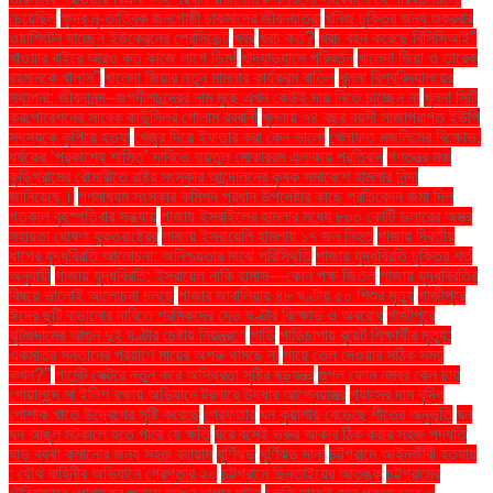
চেয়েছিল
ক্ষুদ্র নৃ-তাত্বিক জনগোষ্ঠী চাকমাদের জীবনযাত্রা
খনিজ চুক্তির জন্য শুক্রবার
ওয়াশিংটন যাচ্ছেন ইউক্রেনের প্রেসিডেন্ট
খবর
খরচ কত?
খরচ বহন করেছে বিসিসিআই"
খাওয়ার বাইরে আরও কত কাজে লাগে ডিম!
খাদ্যাভ্যাসে পরিবর্তন
খালেদা জিয়া ও তারেক
রহমানকে খালাস''
খালেদা জিয়ার নতুন মামলার কার্যক্রম বাতিল
খুলনা বিশ্ববিদ্যালয়ের
স্থাপনা: জীবনানন্দ–জগদীশচন্দ্রের নাম মুছে এখন কেউই দায় নিতে চাচ্ছেন না
খুলনা সিটি
করপোরেশনের সাবেক কাউন্সিলর গোলাম রব্বানী
খুলনায় ৭৪ বছর বয়সী সাজাপ্রাপ্ত ইউপি
সদস্যকে কুপিয়ে হত্যা
খেজুর দিয়ে ইফতার করা কেন ভালো
খেলাফত মজলিসের বিক্ষোভ:
ধর্ষকের ‘প্রকাশ্যে শাস্তি’ দাবিতে বায়তুল মোকাররম এলাকায় প্রতিবাদ
গণতন্ত্র মঞ্চ
কুড়িগ্রামের রৌমারীতে রাষ্ট্র সংস্কার আন্দোলনের কৃষক সমাবেশে হামলার নিন্দা
জানিয়েছে।
গণমাধ্যম সংস্কার কমিশন প্রধান উপদেষ্টার কাছে প্রতিবেদন জমা দিল
গতকাল বৃহস্পতিবার সন্ধ্যায়
গাজায় ইসরাইলের হামলার মধ্যে ৮০০ কোটি ডলারের অস্ত্র
সহায়তা ঘোষণা যুক্তরাষ্ট্রের
গাজায় ইসরায়েলি হামলায় ১৭ জন নিহত
গাজায় দ্বিতীয়
ধাপের যুদ্ধবিরতি আলোচনা: অনিশ্চয়তার মাঝে পরিস্থিতি
গাজায় যুদ্ধবিরতি চুক্তির শর্ত
অনুযায়ী
গাজায় যুদ্ধবিরতি: ইসরায়েল নাকি হামাস—কোন পক্ষ জিতল
গাজায় যুদ্ধবিরতির
বিষয়ে ভালোই আলোচনা চলছে
গাজার জাবালিয়ায় ৪৮ ঘণ্টায় ৫০ শিশুর মৃত্যু
গাজীপুরে
ঈদের ছুটি বাড়ানোর দাবিতে শ্রমিকদের দেড় ঘণ্টার বিক্ষোভ ও অবরোধ
গাজীপুরে
ঝুটগুদামের আগুন দুই ঘণ্টার চেষ্টায় নিয়ন্ত্রণে
গাড়ি
গাড়িচাপায় বুয়েট শিক্ষার্থীর মৃত্যু:
একমাত্র সন্তানের প্রয়াণে মায়ের অশ্রু থামছে না
গায়ে তেল দেওয়ার সঠিক সময়
কখন?"
গার্মেন্ট সেক্টরে নতুন করে অস্থিরতা সৃষ্টির ষড়যন্ত্র
গুগল ফোন নম্বর কেন চায়
গোয়ালন্দে মা ইলিশ রক্ষায় অভিযানে ট্রলারে উদ্ধার আগ্নেয়াস্ত্র
গ্যাসের দাম বৃদ্ধি
পোশাক খাতে উদ্বেগের সৃষ্টি করেছে
গ্রেফতার
ঘন কুয়াশায় বেড়েছে শীতের অনুভূতি
ঘন
ঘন আঙুল মটকালে হতে পারে যে ক্ষতি
ঘরে বসেই ভ্রুর আকার ঠিক করার সহজ পদ্ধতি
ঘাড় ব্যথা কমানোর জন্য সহজ ব্যায়াম
ঘূর্ণিঝড়
ঘূর্ণিঝড় দানা
চট্টগ্রামে আইনজীবী হত্যায়
: যৌথ বাহিনীর অভিযানে গ্রেপ্তার ২০
চট্টগ্রামে ছিনতাইয়ের আতঙ্ক
চট্টগ্রামের