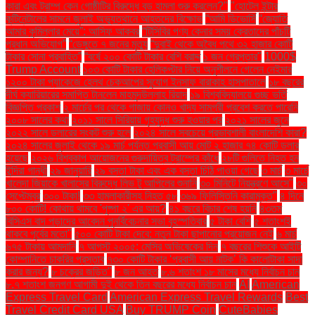
কারা এবং ট্রাম্প কেন গোষ্ঠীটির বিরুদ্ধে বড় হামলা শুরু করলেন?"
"হোটেল ইন্টার
কন্টিনেন্টালের সামনে জুলাই অভ্যুত্থানে আহতদের বিক্ষোভ
“আমি ডিভোর্সি
“জ্যোতি
আমার কুমিল্লার মেয়ে”: আসিফ আকবর
“টিসিবির পণ্য কেনার সময় ক্রেতাদের পাঁচটি
প্রধান অভিযোগ”
“ডেঙ্গুতে ৭ জনের মৃত্যু
“দুবাই থেকে অবৈধ পথে ৩২ হাজার কোটি
টাকার সোনা প্রবাহিত”
“বর্ষে ২০০ কোটি টাকার বেশি বরাদ্দ
১ জন গ্রেপ্তার"
1000$
Trump Account
১০৩ কোটি টাকার হেলিকপ্টার নিয়ে অনুশীলনে গেলেন নেইমার
১২০০ টাকা প্যাকেজে হেলথ চেকআপের সুযোগ ইনসাফ বারাকাহ হাসপাতালে
১৮ বছরের
দীর্ঘ ক্যারিয়ারের সমাপ্তি টানলেন মাহমুদউল্লাহ রিয়াদ
১৯ বিশ্ববিদ্যালয়ে গুচ্ছ ভর্তি
বিজ্ঞপ্তি প্রকাশ
২ মার্চের পর থেকে গাজায় কোনও খাদ্য সামগ্রী প্রবেশ করতে পারেনি
২০০৮ সালের কথা
২০১১ সালে সিরিয়ায় গৃহযুদ্ধ শুরু হওয়ার পর
২০২১ সালের জুনে
২০২২ সালে ডলারের সংকট শুরু হলে
২০২৪ সালে সবচেয়ে প্রভাবশালী বাংলাদেশি কারা?
২০২৪ সালের জুলাই থেকে ১৯ মার্চ পর্যন্ত প্রবাসী আয় মোট ২ হাজার ৭৪ কোটি ডলার
হয়েছে
২০২৬ বিশ্বকাপ আয়োজনের গুরুদায়িত্ব ট্রাম্পের কাঁধে
২৮টি গুলিতে নিহত হন
ইন্দিরা গান্ধী
২৯ জানুয়ারি
২৯ বস্তা টাকা এবং এক বস্তা চিঠি পাওয়া গেছে
৩ মার্চ
৩ মার্চে
খালেদা জিয়াকে খালাসের বিরুদ্ধে লিভ টু আপিলের শুনানি
৩০ মিনিটে নিয়ন্ত্রণে আসে"
৩০
সেপ্টেম্বর
৩০০ টাকা!
৩৩ হামলাকারীসহ নিহত ৫৮
৩৬৯ ফিলিস্তিনি কারামুক্ত"
৪ দিনে
৮০০ কোটি! কোথায় থামবে 'পুষ্পা ২' এর আয়?
৪১ বছরে বিচার শেষ হয়নি
৪৩তম
বিসিএস বাদ পড়াদের আবেদন পুনর্বিবেচনার সভা বৃহস্পতিবার
৫ টাকা বেশি
৫ শতাংশই
থাকবে পূর্বের মতো"
৫০০ কোটি টাকা দেবে: নতুন টাকা ছাপানোর প্রয়োজন নেই
৬ মার্চ
৬৭৫ টাকায় আমদানি
৭ আগস্ট ২০০৫: মেসির অভিষেকের দিন
৭ বছরের শিশুকে আইটি
কোম্পানিতে চাকরির প্রস্তাব
৭৩০ কোটি টাকার ‘প্রবাসী আয় নাটক’ কি কালোটাকা সাদা
করার জন্য?
৮ চক্রের জড়িত"
৮ জন আহত
৮.৬ শতাংশ ১৮ মাসের মধ্যে নির্বাচন চান
৮.৭ শতাংশ জনগণ আগামী দুই থেকে তিন বছরের মধ্যে নির্বাচন চান
AI
American
Express Travel Card
American Express Travel Rewards
Best
Travel Credit Card USA
Buy TRUMP Coin
CuteBabies