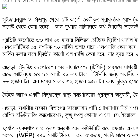
March 5, 2025
1 Comment
সুইজারল্যান্ড ও সিঙ্গাপুরের কোম্পানি থেকে দুটি 
সুইজারল্যান্ড ও সিঙ্গাপুর থেকে দুটি কার্গো তরলীকৃত প্রাকৃতিক গ্
মার্কেট থেকে কেনা হচ্ছে। আজ বুধবার সচিবালয়ে অর্থ উপদেষ্টা সাল
প্রতিটি কার্গোতে ৩৩ লাখ ৬০ হাজার মিলিয়ন মেট্রিক ব্রিটিশ থার্মাল
এমএমবিটিইউ ১৫ দশমিক ৭৩ মার্কিন ডলার দামে এলএনজি কেনা হবে। এ
মার্কিন ডলার দামে দ্বিতীয় কার্গো এলএনজি কেনা হবে, যার ব্যয় হব
এছাড়া, ট্রেডিং করপোরেশন অব বাংলাদেশের (টিসিবি) মাধ্যমে সাশ্রয়
এতে মোট ব্যয় হবে ৯৫ কোটি ৪০ লাখ টাকা। টিসিবির জন্য স্থানীয় দর
৮৮ হাজার টন, এর মধ্যে ১ লাখ ৩২ হাজার ৯৫০ টন ক্রয় চুক্তি হ
বৈঠকে আরও একটি সিদ্ধান্তে খাদ্য মন্ত্রণালয়ের প্রস্তাব অনুযায়ী,
এছাড়া, স্থানীয় সরকার বিভাগের ‘সায়েদাবাদ পানি শোধনাগার নির্মাণ
মেশিন ইঞ্জিনিয়ারিং করপোরেশন, কুজু টপলু কোনাট এএস এবং ইয়োলো রি
দুর্যোগ ব্যবস্থাপনা ও ত্রাণ মন্ত্রণালয়ের কমিউনিটি ওয়েলফেয়ার এবং
সংস্থা (WFP) ৪৪০ কোটি টাকায়। এর আওতায়, প্রতি মাসে ৩ লাখ ৯০ হ