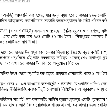
কার্গো এলএনজি আমদানি হবে
যাস (এলএনজি) আমদানি করা হচ্ছে, যার জন্য ব্যয় হবে ১ হাজার ৪৯৬ কো
েহউদ্দিন আহমেদের সভাপতিত্বে সরকারি ক্রয়সংক্রান্ত উপদেষ্টা পরিষদ
 ইউনিট (এমএমবিটিইউ) এলএনজি রয়েছে। বৈঠক সূত্রে জানা গেছে, সুইজারল
তে মোট ব্যয় হবে ৭৫৪ কোটি ৪২ লাখ টাকা। সিঙ্গাপুরের গানভোর সি
ে ৭৪১ কোটি ৯৫ লাখ টাকা।
ী দামে ১০ হাজার টন মসুর ডাল কেনার সিদ্ধান্ত নিয়েছে ক্রয় কমিটি। প
পত্র পদ্ধতিতে এই ডাল সরবরাহের দায়িত্ব পেয়েছে শেখ অ্যাগ্রো ফুড ই
য়েছে এবং এখন ১০ হাজার টন কিনতে অনুমোদন মিলেছে।
 বৈদেশিক উৎস থেকে স্থানীয় দরপত্রের মাধ্যমে বেসরকারি খাতে ১ লাখ ট
 প্রকল্প ফেজ-৩’-এর আওতায় কম্পোনেন্ট-১ ইনটেক, ‘র’ওয়াটার পাম্পিং স
ভার ইঞ্জিনিয়ারিং কনসালট্যান্ট কোম্পানি লিমিটেড। এ প্রকল্পের জন্
 সার্ভিসেস সাপোর্ট, নন-কনসালটিং সার্ভিস ক্রয়সংক্রান্ত একটি প্রস্তাব
াজার অতিদরিদ্র রোহিঙ্গাকে খাদ্যসহায়তা, ৯৫ হাজার ৯৪৪ রোহিঙ্গা না