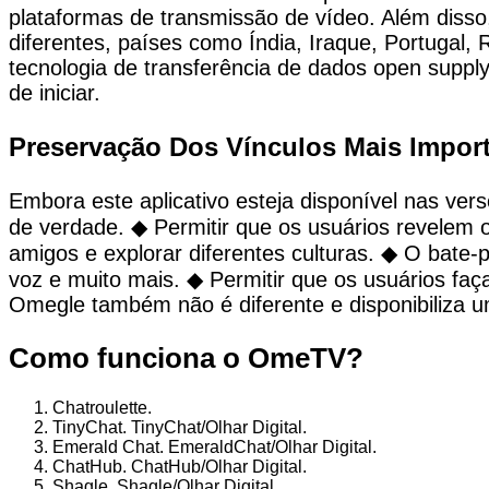
plataformas de transmissão de vídeo. Além disso,
diferentes, países como Índia, Iraque, Portugal,
tecnologia de transferência de dados open supply
de iniciar.
Preservação Dos Vínculos Mais Impo
Embora este aplicativo esteja disponível nas v
de verdade. ◆ Permitir que os usuários revelem 
amigos e explorar diferentes culturas. ◆ O bate
voz e muito mais. ◆ Permitir que os usuários faç
Omegle também não é diferente e disponibiliza u
Como funciona o OmeTV?
Chatroulette.
TinyChat. TinyChat/Olhar Digital.
Emerald Chat. EmeraldChat/Olhar Digital.
ChatHub. ChatHub/Olhar Digital.
Shagle. Shagle/Olhar Digital.