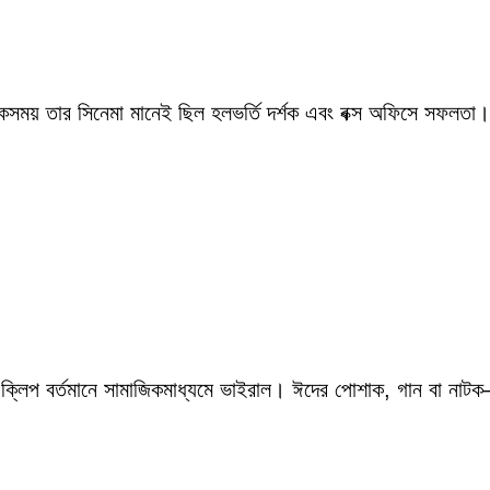
একসময় তার সিনেমা মানেই ছিল হলভর্তি দর্শক এবং বক্স অফিসে সফলতা।
 ক্লিপ বর্তমানে সামাজিকমাধ্যমে ভাইরাল। ঈদের পোশাক, গান বা নাটক—স