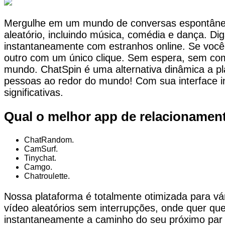
Mergulhe em um mundo de conversas espontâneas
aleatório, incluindo música, comédia e dança. Di
instantaneamente com estranhos online. Se você
outro com um único clique. Sem espera, sem co
mundo. ChatSpin é uma alternativa dinâmica a 
pessoas ao redor do mundo! Com sua interface int
significativas.
Qual o melhor app de relacionamen
ChatRandom.
CamSurf.
Tinychat.
Camgo.
Chatroulette.
Nossa plataforma é totalmente otimizada para vár
vídeo aleatórios sem interrupções, onde quer qu
instantaneamente a caminho do seu próximo par e