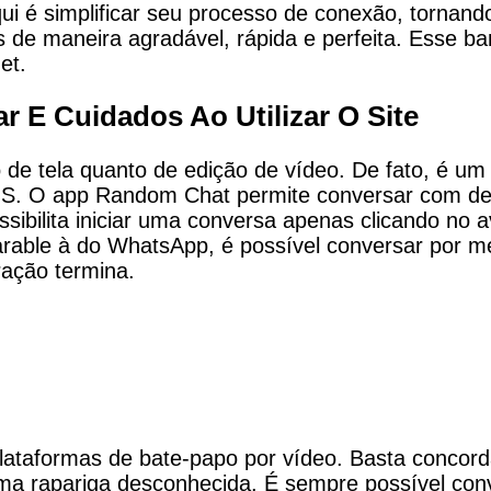
i é simplificar seu processo de conexão, tornando
 de maneira agradável, rápida e perfeita. Esse b
et.
E Cuidados Ao Utilizar O Site
 de tela quanto de edição de vídeo. De fato, é um
. O app Random Chat permite conversar com des
ossibilita iniciar uma conversa apenas clicando no 
rable à do WhatsApp, é possível conversar por me
ação termina.
lataformas de bate-papo por vídeo. Basta concord
uma rapariga desconhecida. É sempre possível c