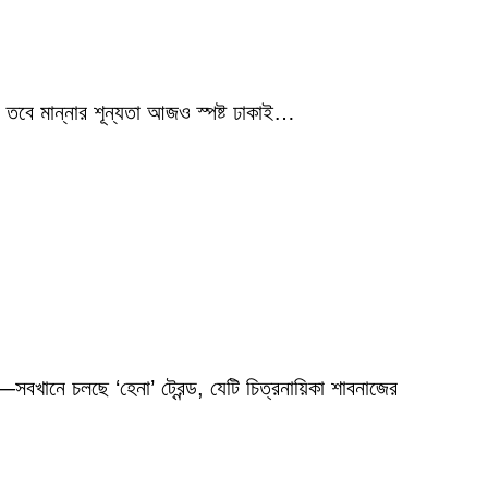
 তবে মান্নার শূন্যতা আজও স্পষ্ট ঢাকাই…
বখানে চলছে ‘হেনা’ ট্রেন্ড, যেটি চিত্রনায়িকা শাবনাজের