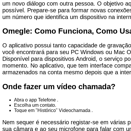
um novo diálogo com outra pessoa. O objetivo aqu
possível. Prepare-se para formar novas conexões
um número que identifica um dispositivo na intern
Omegle: Como Funciona, Como Usar 
O aplicativo possui tanto capacidade de gravação
você encontrará para seu PC Windows ou Mac OS
Disponível para dispositivos Android, o serviço p
momento. No aplicativo, que tem interface compa
armazenados na conta mesmo depois que a inter
Onde fazer um vídeo chamada?
Abra o app Telefone .
Escolha um contato.
Toque em "Histórico" Videochamada .
Nem sequer é necessário registar-se em várias p
sua câmara e ao seu microfone para falar com 