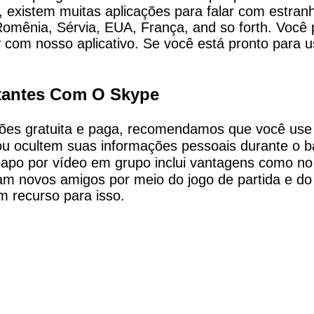
 existem muitas aplicações para falar com estranho
 Romênia, Sérvia, EUA, França, and so forth. Você
 com nosso aplicativo. Se você está pronto para us
rtantes Com O Skype
ersões gratuita e paga, recomendamos que você us
ou ocultem suas informações pessoais durante o ba
-papo por vídeo em grupo inclui vantagens como n
am novos amigos por meio do jogo de partida e do 
m recurso para isso.