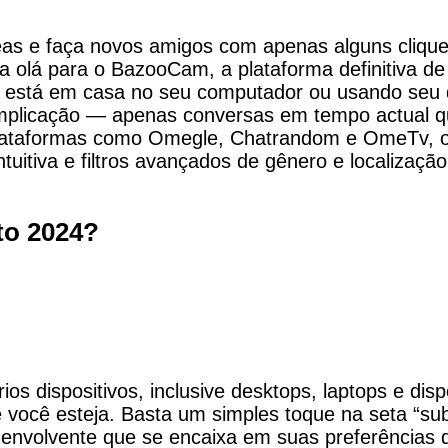
 e faça novos amigos com apenas alguns cliques
ga olá para o BazooCam, a plataforma definitiva de
 está em casa no seu computador ou usando seu d
mplicação — apenas conversas em tempo actual qu
plataformas como Omegle, Chatrandom e OmeTv, o
uitiva e filtros avançados de gênero e localização
to 2024?
ios dispositivos, inclusive desktops, laptops e di
e você esteja. Basta um simples toque na seta “su
nvolvente que se encaixa em suas preferências de