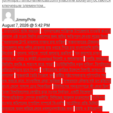
[url=https://smtcl-americas.com/]machine tools[/url] остаются
ключевым элементом...
JimmyPrife
August 7, 2026 @ 5:42 PM
. ডায়াবেটিস ঝুঁকি কমানো:
। সুনামগঞ্জের শান্তিগঞ্জ উপজেলার সাংহাই হাওরে
চলমান এই সড়ক নির্মাণ প্রকল্পের জন্য জমির ক্ষতিপূরণ দেওয়া দূরের বিষয়
''অরফানেজ ট্রাস্ট মামলায় সাজার রায় বাতিল
''কক্সবাজারের টেকনাফ
উপজেলার নাফ নদীর মোহনায় মাছ ধরতে গিয়ে চার বাংলাদেশি মাঝি
নিখোঁজ''
''খুলনায় ‘নাটুকে’ পার্কে জলবায়ু তহবিল''
''ঘন কুয়াশায় ঢাকায়
নামতে না পেরে ৬ ফ্লাইট diverted সিলেট ও কলকাতায়''
''চলতি অর্থবছরে
জিডিপি প্রবৃদ্ধি ৪ শতাংশ হতে পারে''
''চ্যাটজিপিটির নতুন সুবিধা: ডিপসিকের
প্রতিযোগিতার মুখে বিপ্লব''
''বাইডেনের জাতির উদ্দেশে বিদায়ী ভাষণে কী
বললেন''
''যুক্তরাষ্ট্রে তৈরি পিস্তলে খুন
''রাষ্ট্রীয় পৃষ্ঠপোষকতায় লুটপাটের পথ
বন্ধ করতে হবে: সাংবাদিক নেতা আজিজ"
''সুন্দরবনে নৌকায় দুই মণ হরিণের
মাংস ফেলে পালাল চোর শিকারিরা''
'টিউলিপের পদত্যাগপত্রে কী লেখা ছিল''
'ঢাকা বিশ্ববিদ্যালয় কেন্দ্রীয় ছাত্র সংসদ নির্বাচন: একটি বিশ্লেষণ''
'শিক্ষাপ্রতিষ্ঠানে ‘গোপন রাজনীতি’ নিষিদ্ধের আহ্বান ছাত্রদলের''
'সংবিধান
সংস্কার কমিশনের সুপারিশ সম্পর্কে বিএনপি
‘অস্ট্রেলিয়া প্রতি মিনিটে
ভারতকে স্মরণ করিয়ে দেবে ধবলধোলাইয়ের কথা’
‘ইইউ ও ইউরোপীয়