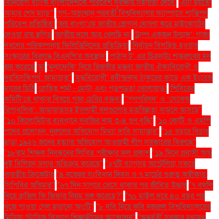
বিনিয়োগ ব্যাংক বাংলাদেশকে পরিবেশ সুরক্ষায় সহায়তা দেবে’
‘এটা হয়তো
আমার শেষ ম্যাচ’"
‘গণ–অভ্যুত্থান পরবর্তী বিশ্ববিদ্যালয় ক্যাম্পাসে শান্তিপূর্ণ
পরিবেশ প্রতিষ্ঠিত’
‘জয় বাংলা’কে জাতীয় স্লোগান ঘোষণা করে হাইকোর্টের
দেওয়া রায় স্থগিত
‘জাতীয় দলে আর খেলছি না’
‘ট্রাম্প একজন উন্মাদ’: গাজা
দখলের পরিকল্পনায় ফিলিস্তিনিদের প্রতিক্রিয়া
‘নির্বাচন বিলম্বিত হওয়ার
সংস্কারের বিরুদ্ধে বিএনপি’র অবস্থান’
‘পাঠান টু’ এর চিত্রনাট্য শাহরুখের মন
জয় করেছে
‘মা
‘মুনাফেকি’ নিয়ে রিজভীর মন্তব্য জাতীয় ঐক্যবিরোধী ও
দুরভিসন্ধিপূর্ণ: জামায়াত"
‘যুদ্ধবিরোধী’ রবীন্দ্রনাথ ঠাকুরের কাছে এক ইংরেজ
মায়ের চিঠি
‘রোহিত শর্মা - মোটা এবং গড়পড়তা খেলোয়াড়’
‘শিবিরের
কমিটি’তে থাকার বিষয়ে পূজা চেরির বক্তব্য
"‘গণপরিষদ’ ও ‘সেকেন্ড
রিপাবলিক’: জামায়াতসহ ইসলামী দলগুলোর মতভিন্নতা সামনে আসছে"
"১০ কিলোমিটার ব্যবধানে সবজির দাম ৩-৪ গুণ বৃদ্ধি"
"১০ কোটি ও এমপি
পদের প্রলোভন: নুরুলের অভিযোগ মিথ্যা দাবি সামান্তার"
"১৫ বছরে বিচার
ছাড়া ১৯২৬ জনের হত্যার অভিযোগ আওয়ামী লীগ সরকারের বিরুদ্ধে"
"১৮তম শিক্ষক নিবন্ধনের লিখিত পরীক্ষার ফল প্রকাশ
"১৯ দিনে প্রবাসী আয়
দুই বিলিয়ন ডলার অতিক্রম করেছে"
"২৭টি ব্যাগসহ অস্ট্রেলিয়া সফরে
ভারতীয় ক্রিকেটার
"৪ নভেম্বর সংবিধান দিবস ও ৭ মার্চের গুরুত্ব অস্বীকার:
সিপিবির অভিমত"
"৬৭ দিন সাগরে ভেসে থাকার পর জীবিত উদ্ধার
"৭ বদলি
নিয়ে ব্রাজিল কি ফিফার নিয়ম ভঙ্গ করেছে?"
"৭০ মাইল দূরে ৪০ বছর পর
খুঁজে পাওয়া গেল হারানো আংটি"
"৮ দবি নিয়ে কবি নজরুল বিশ্ববিদ্যালয়ের
মিডিয়া স্টাডিজ বিভাগে শিক্ষার্থীদের আন্দোলন"
"অন্তর্বর্তী সরকার যথাযথ