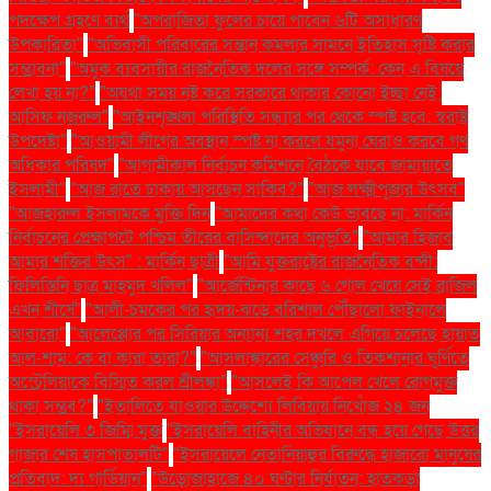
পদক্ষেপ গ্রহণে ব্যর্থ
"অপরাজিতা ফুলের চায়ে পাবেন ৬টি অসাধারণ
উপকারিতা"
"অভিবাসী পরিবারের সন্তান কমলার সামনে ইতিহাস সৃষ্টি করার
সম্ভাবনা"
"অমুক ব্যবসায়ীর রাজনৈতিক দলের সঙ্গে সম্পর্ক: কেন এ বিষয়ে
লেখা হয় না?"
"অযথা সময় নষ্ট করে সরকারে থাকার কোনো ইচ্ছা নেই:
আসিফ নজরুল"
"আইনশৃঙ্খলা পরিস্থিতি সন্ধ্যার পর থেকে স্পষ্ট হবে: স্বরাষ্ট্র
উপদেষ্টা"
"আওয়ামী লীগের অবস্থান স্পষ্ট না করলে যমুনা ঘেরাও করবে গণ
অধিকার পরিষদ"
"আগামীকাল নির্বাচন কমিশনে বৈঠকে যাবে জামায়াতে
ইসলামী"
"আজ রাতে ঢাকায় আসছেন সাকিব?"
"আজ লক্ষ্মীপূজার উৎসব"
"আজহারুল ইসলামকে মুক্তি দিন
"আমাদের কথা কেউ ভাবছে না: মার্কিন
নির্বাচনের প্রেক্ষাপটে পশ্চিম তীরের বাসিন্দাদের অনুভূতি"
"আমার হিজাব
আমার শক্তির উৎস" : মার্কিন ছাত্রী
"আমি যুক্তরাষ্ট্রের রাজনৈতিক বন্দী:
ফিলিস্তিনি ছাত্র মাহমুদ খলিল"
"আর্জেন্টিনার কাছে ৬ গোল খেয়ে সেই ব্রাজিল
এখন শীর্ষে"
"আলী-চমকের পর হৃদয়-ঝড়ে বরিশাল পৌঁছালো ফাইনালে
আবারো"
"আলেপ্পোর পর সিরিয়ার অন্যান্য শহর দখলে এগিয়ে চলেছে হায়াত
আল-শাম: কে বা কারা তারা?"
"আসলাঙ্কারের সেঞ্চুরি ও তিকশানার ঘূর্ণিতে
অস্ট্রেলিয়াকে বিস্মিত করল শ্রীলঙ্কা"
"আসলেই কি আপেল খেলে রোগমুক্ত
থাকা সম্ভব?"
"ইতালিতে যাওয়ার উদ্দেশ্যে লিবিয়ায় নিখোঁজ ২৪ জন
"ইসরায়েলি ৩ জিম্মি মুক্ত
"ইসরায়েলি বাহিনীর অভিযানে বন্ধ হয়ে গেছে উত্তর
গাজার শেষ হাসপাতালটি"
"ইসরায়েলে নেতানিয়াহুর বিরুদ্ধে হাজারো মানুষের
প্রতিবাদ: দ্য গার্ডিয়ান"
"উড়োজাহাজে ৪০ ঘণ্টার নির্যাতন: হাতকড়া