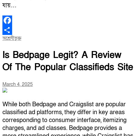
যায়…
Facebook
অশ্রেণীভুক্ত
Share
Is Bedpage Legit? A Review
Of The Popular Classifieds Site
March 4, 2025
While both Bedpage and Craigslist are popular
classified ad platforms, they differ in key areas
corresponding to consumer interface, itemizing
charges, and ad classes. Bedpage provides a
more streamlined experience, while Craigslist has