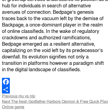
hub for individuals in search of alternative
avenues of connection. Bedpage’s genesis
traces back to the vacuum left by the demise of
Backpage, a once-dominant player in the realm
of online classifieds. In the wake of regulatory
crackdowns and authorized ramifications,
Bedpage emerged as a resilient alternative,
capitalizing on the void left by its predecessor’s
downfall. Its evolution signifies not only a
transition in platforms however a paradigm shift
in the digital landscape of classifieds.
Facebook
Post
Previous
Previous
nlu vs nlp
Share
Next
post:
Next
The fresh Godfather Harbors Opinion & Free Quick Play
navigation
post:
Online game