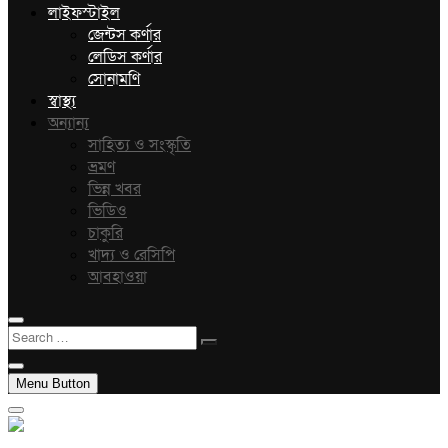
লাইফস্টাইল
জেন্টস কর্ণার
লেডিস কর্ণার
সোনামণি
স্বাস্থ্য
অন্যান্য
সাহিত্য ও সংস্কৃতি
ভ্রমণ
ভিন্ন খবর
ভিডিও
চাকুরি
খাদ্য ও রেসিপি
আবহাওয়া
Search
…
Menu Button