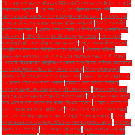
"উৎসবমুখর পরিবেশে নটর ডেম ইউনিভার্সিটি বাংলাদেশের দ্বিতীয় সমাবর্তন
সফলভাবে অনুষ্ঠিত"
"এই দেশ ১৯৭১-এর শহীদদের রক্তের প্রতি
বিশ্বাসঘাতকতা করেছে: কুমিল্লায় জোনায়েদ সাকির মন্তব্য"
"এক মাস ধরে
খোলা সয়াবিন তেল ব্যবহার করছেন বাণিজ্য উপদেষ্টা"
"একটি আমলকীর
অসীম উপকারিতা!"
"একুশে পদক পাচ্ছেন ১৪ বিশিষ্ট ব্যক্তি ও জাতীয় নারী
ফুটবল দল"
"এশিয়াটিক ল্যাবরেটরিজের মুনাফা কমেছে"
"এসঅ্যান্ডপি
আদানির তিনটি কোম্পানির ঋণমান কমালো"
"এহুদ ওলমার্ট কীভাবে তৈরি
করেছিলেন ইসরায়েল-ফিলিস্তিন রাষ্ট্রের মানচিত্র"
"ঐকমত্য কমিশন
রাজনৈতিক দলগুলোর সাথে আলাদাভাবে আলোচনা করবে: আলী রীয়াজ"
"ওসমানী বিমানবন্দরে অগ্নিনির্বাপণ মহড়ায় অংশ নিলেন বেবিচক চেয়ারম্যান"
"কাউকে বিশৃঙ্খলা সৃষ্টির সুযোগ দেওয়া যাবে না
"কিশোরগঞ্জে ভাঙারি
দোকানে মর্টার শেল দেখতে পেয়ে ৯৯৯-এ কল
"কেনেডি হত্যাকাণ্ডের বিষয়ে
৮০ হাজার পৃষ্ঠার গোপন নথি প্রকাশ"
"ক্ষমতায় থাকা অবস্থায় নির্বাচনে
অংশগ্রহণ জনগণ আর মেনে নেবে না: জি এম কাদের"
"গণ–অভ্যুত্থানের ছয়
মাস পর ছেলের মরদেহ পেয়ে মা'র অবিরত কান্না"
"গণমাধ্যম সরকার অখুশি
হবে এমন সংবাদ প্রকাশে ভয় পাচ্ছে: জি এম কাদের"
"গাজায় ২ মার্চের পর
খাদ্য সহায়তা প্রবাহ বন্ধ: জাতিসংঘ"
"গাজায় অবৈধ আদেশ অমান্য করতে
সেনাদের প্রতি ইসরায়েলের সাবেক নিরাপত্তা উপদেষ্টার আহ্বান"'
"গাজার
সংঘর্ষ বন্ধের জন্য আলোচনার প্রতি ইসরায়েল ও হামাসের আগ্রহ"
"গাজীপুরে
হামলা: ওসি প্রত্যাহার
"গোসলের আগে না পরে
"ঘরের বাতাসে দূষণ: সুস্থ