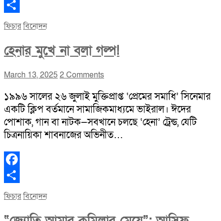
Facebook
Share
ফিচার
বিনোদন
হেনার মুখে না বলা গল্প!
March 13, 2025
2 Comments
১৯৯৬ সালের ২৬ জুলাই মুক্তিপ্রাপ্ত ‘প্রেমের সমাধি’ সিনেমার
একটি ক্লিপ বর্তমানে সামাজিকমাধ্যমে ভাইরাল। ঈদের
পোশাক, গান বা নাটক—সবখানে চলছে ‘হেনা’ ট্রেন্ড, যেটি
চিত্রনায়িকা শাবনাজের অভিনীত…
Facebook
Share
ফিচার
বিনোদন