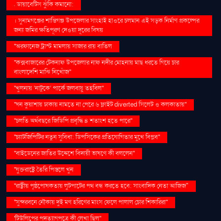
. ডায়াবেটিস ঝুঁকি কমানো:
। সুনামগঞ্জের শান্তিগঞ্জ উপজেলার সাংহাই হাওরে চলমান এই সড়ক নির্মাণ প্রকল্পের
জন্য জমির ক্ষতিপূরণ দেওয়া দূরের বিষয়
''অরফানেজ ট্রাস্ট মামলায় সাজার রায় বাতিল
''কক্সবাজারের টেকনাফ উপজেলার নাফ নদীর মোহনায় মাছ ধরতে গিয়ে চার
বাংলাদেশি মাঝি নিখোঁজ''
''খুলনায় ‘নাটুকে’ পার্কে জলবায়ু তহবিল''
''ঘন কুয়াশায় ঢাকায় নামতে না পেরে ৬ ফ্লাইট diverted সিলেট ও কলকাতায়''
''চলতি অর্থবছরে জিডিপি প্রবৃদ্ধি ৪ শতাংশ হতে পারে''
''চ্যাটজিপিটির নতুন সুবিধা: ডিপসিকের প্রতিযোগিতার মুখে বিপ্লব''
''বাইডেনের জাতির উদ্দেশে বিদায়ী ভাষণে কী বললেন''
''যুক্তরাষ্ট্রে তৈরি পিস্তলে খুন
''রাষ্ট্রীয় পৃষ্ঠপোষকতায় লুটপাটের পথ বন্ধ করতে হবে: সাংবাদিক নেতা আজিজ"
''সুন্দরবনে নৌকায় দুই মণ হরিণের মাংস ফেলে পালাল চোর শিকারিরা''
'টিউলিপের পদত্যাগপত্রে কী লেখা ছিল''