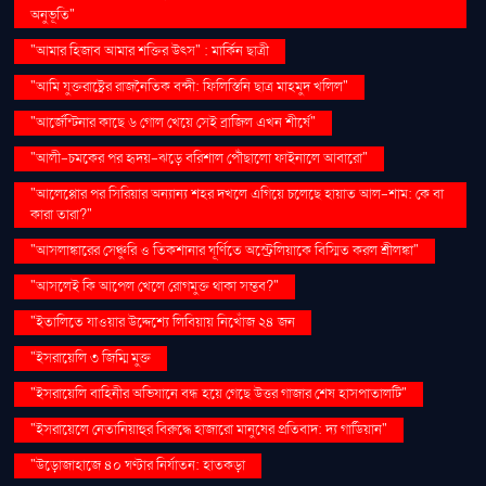
অনুভূতি"
"আমার হিজাব আমার শক্তির উৎস" : মার্কিন ছাত্রী
"আমি যুক্তরাষ্ট্রের রাজনৈতিক বন্দী: ফিলিস্তিনি ছাত্র মাহমুদ খলিল"
"আর্জেন্টিনার কাছে ৬ গোল খেয়ে সেই ব্রাজিল এখন শীর্ষে"
"আলী-চমকের পর হৃদয়-ঝড়ে বরিশাল পৌঁছালো ফাইনালে আবারো"
"আলেপ্পোর পর সিরিয়ার অন্যান্য শহর দখলে এগিয়ে চলেছে হায়াত আল-শাম: কে বা
কারা তারা?"
"আসলাঙ্কারের সেঞ্চুরি ও তিকশানার ঘূর্ণিতে অস্ট্রেলিয়াকে বিস্মিত করল শ্রীলঙ্কা"
"আসলেই কি আপেল খেলে রোগমুক্ত থাকা সম্ভব?"
"ইতালিতে যাওয়ার উদ্দেশ্যে লিবিয়ায় নিখোঁজ ২৪ জন
"ইসরায়েলি ৩ জিম্মি মুক্ত
"ইসরায়েলি বাহিনীর অভিযানে বন্ধ হয়ে গেছে উত্তর গাজার শেষ হাসপাতালটি"
"ইসরায়েলে নেতানিয়াহুর বিরুদ্ধে হাজারো মানুষের প্রতিবাদ: দ্য গার্ডিয়ান"
"উড়োজাহাজে ৪০ ঘণ্টার নির্যাতন: হাতকড়া