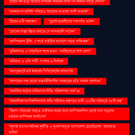
"চারটি পদ ছাড়া জাতীয় নাগরিক কমিটির বাকি সব কমিটি বিলুপ্ত ঘোষণা"
"চারবার বসতভিটা সরিয়েও ভাঙনের আতঙ্কে আলী আহমদ"
"চীনের ৫টি পদক্ষেপ
"চুয়েট ছাত্রলীগের সভাপতি আটক"
"চোখের স্বাস্থ্য উন্নত রাখতে যে খাবারগুলি খাবেন"
"চ্যাম্পিয়নস ট্রফি: ২ শর্তে হাইব্রিড মডেলে সম্মত পাকিস্তান"
"ছুরিকাঘাত ও বৈদ্যুতিক শকে হত্যা: সবজিখেতে লাশ ফেলা"
"জমিয়ত ও এবি পার্টি: সংস্কার ও নির্বাচন
"জয়পুরহাটে হাট ইজারায় সিন্ডিকেটের কারসাজি
"জাপানের পক্ষ থেকে অন্তর্বর্তীকালীন সরকারের প্রতি সমর্থন পুনর্ব্যক্ত"
"জার্মানির কঠোর অভিবাসন নীতি পরিকল্পনা ব্যর্থ"m
"জাহাঙ্গীরনগর বিশ্ববিদ্যালয় ভর্তি পরীক্ষার প্রশ্নপত্রে ত্রুটি: ৮০টির পরিবর্তে ৭৮টি প্রশ্ন"
"জিনস পরিবর্তন করতে অস্বীকার করায় দাবা চ্যাম্পিয়নশিপ থেকে বাদ পড়লেন
বর্তমান চ্যাম্পিয়ন কার্লসেন"
"জুলাই মাসের শহীদরা দুর্নীতি ও দুঃশাসনমুক্ত বাংলাদেশ চেয়েছিলেন: জামায়াত
আমির"