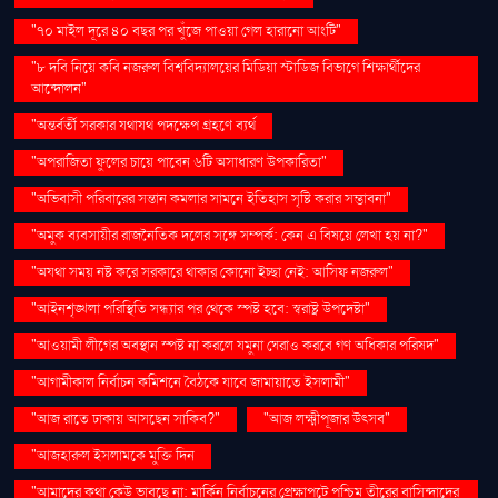
"৭০ মাইল দূরে ৪০ বছর পর খুঁজে পাওয়া গেল হারানো আংটি"
"৮ দবি নিয়ে কবি নজরুল বিশ্ববিদ্যালয়ের মিডিয়া স্টাডিজ বিভাগে শিক্ষার্থীদের
আন্দোলন"
"অন্তর্বর্তী সরকার যথাযথ পদক্ষেপ গ্রহণে ব্যর্থ
"অপরাজিতা ফুলের চায়ে পাবেন ৬টি অসাধারণ উপকারিতা"
"অভিবাসী পরিবারের সন্তান কমলার সামনে ইতিহাস সৃষ্টি করার সম্ভাবনা"
"অমুক ব্যবসায়ীর রাজনৈতিক দলের সঙ্গে সম্পর্ক: কেন এ বিষয়ে লেখা হয় না?"
"অযথা সময় নষ্ট করে সরকারে থাকার কোনো ইচ্ছা নেই: আসিফ নজরুল"
"আইনশৃঙ্খলা পরিস্থিতি সন্ধ্যার পর থেকে স্পষ্ট হবে: স্বরাষ্ট্র উপদেষ্টা"
"আওয়ামী লীগের অবস্থান স্পষ্ট না করলে যমুনা ঘেরাও করবে গণ অধিকার পরিষদ"
"আগামীকাল নির্বাচন কমিশনে বৈঠকে যাবে জামায়াতে ইসলামী"
"আজ রাতে ঢাকায় আসছেন সাকিব?"
"আজ লক্ষ্মীপূজার উৎসব"
"আজহারুল ইসলামকে মুক্তি দিন
"আমাদের কথা কেউ ভাবছে না: মার্কিন নির্বাচনের প্রেক্ষাপটে পশ্চিম তীরের বাসিন্দাদের