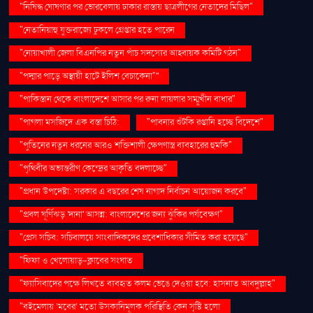
"নিষিদ্ধ ঘোষণার পর ভোরবেলায় ঢাকার রাস্তায় ছাত্রলীগের নেতাদের মিছিল"
"নেতানিয়াহু যুক্তরাজ্যে ঢুকলে গ্রেপ্তার হতে পারেন
"নোয়াখালী জেলা বিএনপির নতুন পাঁচ সদস্যের আহ্বায়ক কমিটি গঠন"
"পদ্মার পাড়ে অস্থায়ী হাটে ইলিশ বেচাকেনা"''
"পাকিস্তান থেকে বাংলাদেশে আসার পর রুনা লায়লার সম্মুখীন বাধার"
"পাগলা মসজিদে এক বস্তা চিঠি:
"পাবনার শুঁটকি রপ্তানি হচ্ছে বিদেশে"
"পুতিনের নতুন ধরনের আরও শক্তিশালী ক্ষেপণাস্ত্র ব্যবহারের হুমকি"
"পৃথিবীর অভ্যন্তরীণ কেন্দ্রের আকৃতি বদলাচ্ছে"
"প্রধান উপদেষ্টা: সরকার এ বছরের শেষ নাগাদ নির্বাচন আয়োজন করবে"
"প্রবল ঘূর্ণিঝড় 'দানা' আসন্ন: বাংলাদেশের জন্য ঝুঁকির পর্যবেক্ষণ"
"প্রেস সচিব: সচিবালয়ে সাংবাদিকদের প্রবেশাধিকার সীমিত করা হয়েছে"
"ফিফা ও খেলোয়াড়-ক্লাবের সংঘাত
"ফ্যাসিবাদের পক্ষে লিখতে ব্যবহৃত কলম ভেঙে দেওয়া হবে: হাসনাত আবদুল্লাহ"
"বইমেলায় ‘মবের’ মতো উসকানিমূলক পরিস্থিতি কেন সৃষ্টি হলো