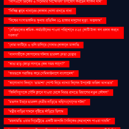
"বিপিএলে ক্রিকেট ও সিনেমার 'বিস্ফোরণ' উপভোগ করছেন শাকিব খান"
"বিভিন্ন স্থানে খাবারের দোকান খোলা রাখতে বাধা
"বিশ্বের সংঘাতজনিত ক্ষুধায় প্রতিদিন ২১ হাজার মানুষের মৃত্যু: অক্সফাম"
"বেক্সিমকোর শ্রমিক-কর্মচারীদের পাওনা পরিশোধে ৫২৫ কোটি টাকা ঋণ প্রদান করবে
সরকার"
"বোমা ফাটিয়ে ও গুলি চালিয়ে সোনার দোকানে ডাকাতি
"ব্যবসায়ীকে কোপানোর ঘটনায় ছাত্রদল নেতা গ্রেপ্তার
"ভাঙা হাড় জোড়া লাগতে কেন সময় লাগে?"
"ভারতকে পরাজিত করে সেমিফাইনালে বাংলাদেশ"
"ভালোবাসা দিবসে ‘তামাশা’ পোস্ট নিয়ে ব্যাখ্যা দিলেন উপদেষ্টা ফরিদা আখতার"
"ভিনিসিয়ুসকে সৌদি ক্লাবে যাওয়া থেকে বিরত রাখতে রিয়ালের নতুন কৌশল"
"মতলব উত্তরে ছাত্রদল নেত্রীর বাড়িতে অগ্নিসংযোগের ঘটনা"
"মন্ত্রীর বাড়ির সামনে বৃষ্টিতে দাঁড়িয়ে ছিলাম
"ময়নামতি ওয়ার সিমেট্রিতে একটি জাপানি সৈনিকের দেহাবশেষ পাওয়া যায়নি"