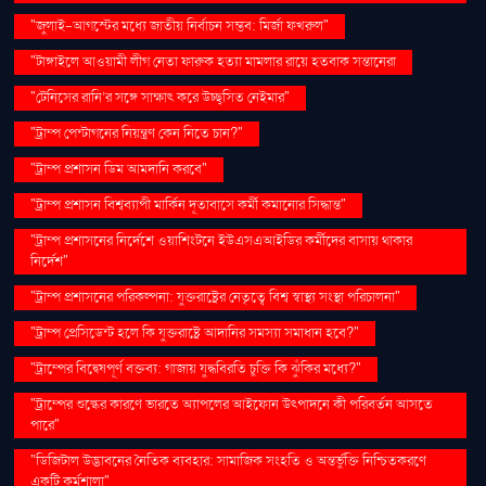
"জুলাই-আগস্টের মধ্যে জাতীয় নির্বাচন সম্ভব: মির্জা ফখরুল"
"টাঙ্গাইলে আওয়ামী লীগ নেতা ফারুক হত্যা মামলার রায়ে হতবাক সন্তানেরা
"টেনিসের রানি’র সঙ্গে সাক্ষাৎ করে উচ্ছ্বসিত নেইমার"
"ট্রাম্প পেন্টাগনের নিয়ন্ত্রণ কেন নিতে চান?"
"ট্রাম্প প্রশাসন ডিম আমদানি করবে"
"ট্রাম্প প্রশাসন বিশ্বব্যাপী মার্কিন দূতাবাসে কর্মী কমানোর সিদ্ধান্ত"
"ট্রাম্প প্রশাসনের নির্দেশে ওয়াশিংটনে ইউএসএআইডির কর্মীদের বাসায় থাকার
নির্দেশ"
"ট্রাম্প প্রশাসনের পরিকল্পনা: যুক্তরাষ্ট্রের নেতৃত্বে বিশ্ব স্বাস্থ্য সংস্থা পরিচালনা"
"ট্রাম্প প্রেসিডেন্ট হলে কি যুক্তরাষ্ট্রে আদানির সমস্যা সমাধান হবে?"
"ট্রাম্পের বিদ্বেষপূর্ণ বক্তব্য: গাজায় যুদ্ধবিরতি চুক্তি কি ঝুঁকির মধ্যে?"
"ট্রাম্পের শুল্কের কারণে ভারতে অ্যাপলের আইফোন উৎপাদনে কী পরিবর্তন আসতে
পারে"
"ডিজিটাল উদ্ভাবনের নৈতিক ব্যবহার: সামাজিক সংহতি ও অন্তর্ভুক্তি নিশ্চিতকরণে
একটি কর্মশালা"