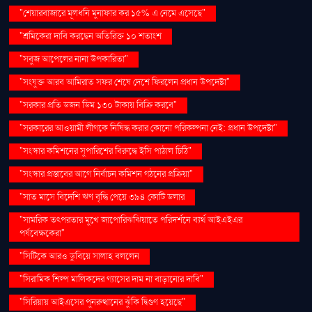
"শেয়ারবাজারে মূলধনি মুনাফার কর ১৫% এ নেমে এসেছে"
"শ্রমিকেরা দাবি করছেন অতিরিক্ত ১০ শতাংশ
"সবুজ আপেলের নানা উপকারিতা"
"সংযুক্ত আরব আমিরাত সফর শেষে দেশে ফিরলেন প্রধান উপদেষ্টা"
"সরকার প্রতি ডজন ডিম ১৩০ টাকায় বিক্রি করবে"
"সরকারের আওয়ামী লীগকে নিষিদ্ধ করার কোনো পরিকল্পনা নেই: প্রধান উপদেষ্টা"
"সংস্কার কমিশনের সুপারিশের বিরুদ্ধে ইসি পাঠাল চিঠি"
"সংস্কার প্রস্তাবের আগে নির্বাচন কমিশন গঠনের প্রক্রিয়া"
"সাত মাসে বিদেশি ঋণ বৃদ্ধি পেয়ে ৩৯৪ কোটি ডলার
"সামরিক তৎপরতার মুখে জাপোরিঝঝিয়াতে পরিদর্শনে ব্যর্থ আইএইএর
পর্যবেক্ষকেরা"
"সিটিকে আরও ডুবিয়ে সালাহ বললেন
"সিরামিক শিল্প মালিকদের গ্যাসের দাম না বাড়ানোর দাবি"
"সিরিয়ায় আইএসের পুনরুত্থানের ঝুঁকি দ্বিগুণ হয়েছে"