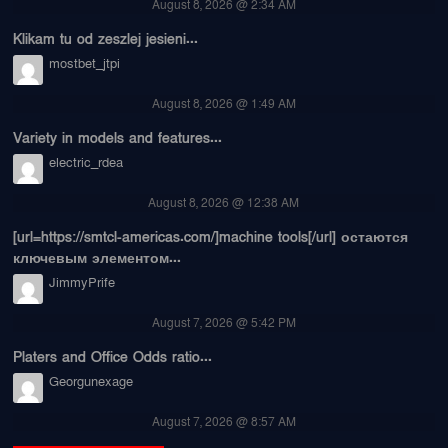
August 8, 2026 @ 2:34 AM
Klikam tu od zeszlej jesieni...
mostbet_jtpi
August 8, 2026 @ 1:49 AM
Variety in models and features...
electric_rdea
August 8, 2026 @ 12:38 AM
[url=https://smtcl-americas.com/]machine tools[/url] остаются
ключевым элементом...
JimmyPrife
August 7, 2026 @ 5:42 PM
Platers and Office Odds ratio...
Georgunexage
August 7, 2026 @ 8:57 AM