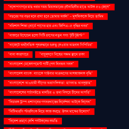
"বঙ্গোপসাগরে মাছ ধরার সময় মিয়ানমারের নৌবাহিনীর হাতে আটক ৫৬ জেলে"
"বছরের পর বছর মনে রাখা হবে তোমার অর্জন" – মুশফিককে নিয়ে তামিম
"বরিশাল শিক্ষা বোর্ডে পাসের হার এবং জিপিএ-৫ বৃদ্ধির খবর"
"বাজারে উন্মোচন হলো সিটি গ্রুপের নতুন পণ্য ‘টুটি টুইস্ট’"
"বাজেটে অর্থনৈতিক পুনরুদ্ধারে গুরুত্ব দেওয়ার আহ্বান সিপিডির"
"বাবা কারাগারে
"বায়ুদূষণে বিশ্বের পঞ্চম স্থানে ঢাকা
"বাংলাদেশ ডেভেলপমেন্ট পার্টি পেল নিবন্ধন সনদ"
"বাংলাদেশ ব্যাংক: ব্যাংকে সাইবার আক্রমণের আশঙ্কাজনক বৃদ্ধি"
"বাংলাদেশে আওয়ামী লীগের অপ্রাসঙ্গিকতা: হাসনাত আবদুল্লাহ"
"বাংলাদেশের পাঠ্যবইতে মানচিত্র ও তথ্য বিষয়ে চীনের আপত্তি"
"বিচারক ট্রাম্প প্রশাসনের গণবরখাস্তের নির্দেশনা আটকে দিলেন"
"বিটিআরসি স্টারলিংক নিয়ে কাজ করছে: ইলন মাস্কের উদ্যোগ"
"বিদেশ ভ্রমণে দেশি পর্যটকদের কমতি