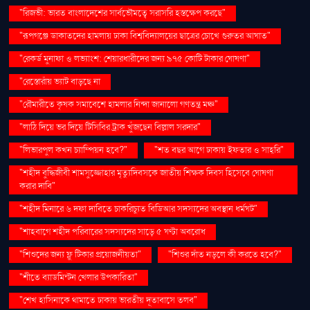
"রিজভী: ভারত বাংলাদেশের সার্বভৌমত্বে সরাসরি হস্তক্ষেপ করছে"
"রূপগঞ্জে ডাকাতদের হামলায় ঢাকা বিশ্ববিদ্যালয়ের ছাত্রের চোখে গুরুতর আঘাত"
"রেকর্ড মুনাফা ও লভ্যাংশ: শেয়ারধারীদের জন্য ৯৭৫ কোটি টাকার ঘোষণা"
"রেস্তোরাঁয় ভ্যাট বাড়ছে না
"রৌমারীতে কৃষক সমাবেশে হামলার নিন্দা জানালো গণতন্ত্র মঞ্চ"
"লাঠি দিয়ে ভর দিয়ে টিসিবির ট্রাক খুঁজছেন বিল্লাল সরদার"
"লিভারপুল কখন চ্যাম্পিয়ন হবে?"
"শত বছর আগে ঢাকায় ইফতার ও সাহ্‌রি"
"শহীদ বুদ্ধিজীবী শামসুজ্জোহার মৃত্যুদিবসকে জাতীয় শিক্ষক দিবস হিসেবে ঘোষণা
করার দাবি"
"শহীদ মিনারে ৬ দফা দাবিতে চাকরিচ্যুত বিডিআর সদস্যদের অবস্থান ধর্মঘট"
"শাহবাগে শহীদ পরিবারের সদস্যদের সাড়ে ৫ ঘণ্টা অবরোধ
"শিশুদের জন্য ফ্লু টিকার প্রয়োজনীয়তা"
"শিশুর দাঁত নড়লে কী করতে হবে?"
"শীতে ব্যাডমিন্টন খেলার উপকারিতা"
"শেখ হাসিনাকে থামাতে ঢাকায় ভারতীয় দূতাবাসে তলব"