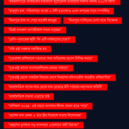
"ময়মনসিংহে আজহারীর মাহফিলে মুঠোফোন হারানোর ঘটনায় থানায় ২০০টি জিডি"
"মামুনুল হক: সচিবালয়ে আগুন ও টঙ্গী হত্যাকাণ্ড একে অপরের সাথে সম্পর্কিত
"মিরপুরে চাঁদা না পেয়ে মার্কেট ভাঙচুর
"মিরপুরে সাকিবের খেলা বন্ধে বিক্ষোভ
"মির্জা ফখরুল আগামীকাল লন্ডন যাচ্ছেন"
"মেসি-সুয়ারেজ জুটি: কি এটি সর্বকালের সেরা?"
"যদি এই সরকার পরাজিত হয়
"যুক্তরাজ্য রাশিয়াকে সহায়তা করা ব্যক্তিদের প্রবেশ নিষিদ্ধ করছে"
"যুক্তরাষ্ট্র অবৈধ বাংলাদেশিদের ফেরত পাঠাবে"
"যুক্তরাষ্ট্র থেকে সামরিক বিমানে দেশে ফিরলেন নথিপত্রহীন ভারতীয় অভিবাসীরা"
"রাজনৈতিক দলের কাছ থেকে নাম চেয়েছে ইসি গঠনের অনুসন্ধান কমিটি"
"রাজনৈতিক বক্তব্য এড়াতে চাই
"রাশিফল ২০২৪: এই বছরে আপনার জীবন কেমন হতে পারে"
"রাশেদ খান মেনন ও তাঁর স্ত্রীর বিদেশে যাত্রায় নিষেধাজ্ঞা"
"রাহুলের তুলনায় বড় ব্যবধানে ওয়েনাডে জয়ী প্রিয়াঙ্কা"