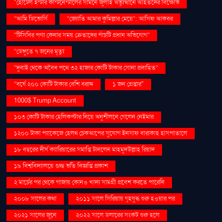
"হোটেল ইন্টার কন্টিনেন্টালের সামনে জুলাই অভ্যুত্থানে আহতদের বিক্ষোভ
“আমি ডিভোর্সি
“জ্যোতি আমার কুমিল্লার মেয়ে”: আসিফ আকবর
“টিসিবির পণ্য কেনার সময় ক্রেতাদের পাঁচটি প্রধান অভিযোগ”
“ডেঙ্গুতে ৭ জনের মৃত্যু
“দুবাই থেকে অবৈধ পথে ৩২ হাজার কোটি টাকার সোনা প্রবাহিত”
“বর্ষে ২০০ কোটি টাকার বেশি বরাদ্দ
১ জন গ্রেপ্তার"
1000$ Trump Account
১০৩ কোটি টাকার হেলিকপ্টার নিয়ে অনুশীলনে গেলেন নেইমার
১২০০ টাকা প্যাকেজে হেলথ চেকআপের সুযোগ ইনসাফ বারাকাহ হাসপাতালে
১৮ বছরের দীর্ঘ ক্যারিয়ারের সমাপ্তি টানলেন মাহমুদউল্লাহ রিয়াদ
১৯ বিশ্ববিদ্যালয়ে গুচ্ছ ভর্তি বিজ্ঞপ্তি প্রকাশ
২ মার্চের পর থেকে গাজায় কোনও খাদ্য সামগ্রী প্রবেশ করতে পারেনি
২০০৮ সালের কথা
২০১১ সালে সিরিয়ায় গৃহযুদ্ধ শুরু হওয়ার পর
২০২১ সালের জুনে
২০২২ সালে ডলারের সংকট শুরু হলে