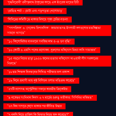
‘যুদ্ধবিরোধী’ রবীন্দ্রনাথ ঠাকুরের কাছে এক ইংরেজ মায়ের চিঠি
‘রোহিত শর্মা - মোটা এবং গড়পড়তা খেলোয়াড়’
‘শিবিরের কমিটি’তে থাকার বিষয়ে পূজা চেরির বক্তব্য
"‘গণপরিষদ’ ও ‘সেকেন্ড রিপাবলিক’: জামায়াতসহ ইসলামী দলগুলোর মতভিন্নতা
সামনে আসছে"
"১০ কিলোমিটার ব্যবধানে সবজির দাম ৩-৪ গুণ বৃদ্ধি"
"১০ কোটি ও এমপি পদের প্রলোভন: নুরুলের অভিযোগ মিথ্যা দাবি সামান্তার"
"১৫ বছরে বিচার ছাড়া ১৯২৬ জনের হত্যার অভিযোগ আওয়ামী লীগ সরকারের
বিরুদ্ধে"
"১৮তম শিক্ষক নিবন্ধনের লিখিত পরীক্ষার ফল প্রকাশ
"১৯ দিনে প্রবাসী আয় দুই বিলিয়ন ডলার অতিক্রম করেছে"
"২৭টি ব্যাগসহ অস্ট্রেলিয়া সফরে ভারতীয় ক্রিকেটার
"৪ নভেম্বর সংবিধান দিবস ও ৭ মার্চের গুরুত্ব অস্বীকার: সিপিবির অভিমত"
"৬৭ দিন সাগরে ভেসে থাকার পর জীবিত উদ্ধার
"৭ বদলি নিয়ে ব্রাজিল কি ফিফার নিয়ম ভঙ্গ করেছে?"