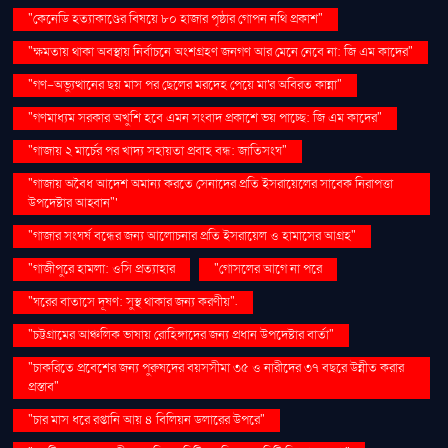
"কেনেডি হত্যাকাণ্ডের বিষয়ে ৮০ হাজার পৃষ্ঠার গোপন নথি প্রকাশ"
"ক্ষমতায় থাকা অবস্থায় নির্বাচনে অংশগ্রহণ জনগণ আর মেনে নেবে না: জি এম কাদের"
"গণ–অভ্যুত্থানের ছয় মাস পর ছেলের মরদেহ পেয়ে মা'র অবিরত কান্না"
"গণমাধ্যম সরকার অখুশি হবে এমন সংবাদ প্রকাশে ভয় পাচ্ছে: জি এম কাদের"
"গাজায় ২ মার্চের পর খাদ্য সহায়তা প্রবাহ বন্ধ: জাতিসংঘ"
"গাজায় অবৈধ আদেশ অমান্য করতে সেনাদের প্রতি ইসরায়েলের সাবেক নিরাপত্তা
উপদেষ্টার আহ্বান"'
"গাজার সংঘর্ষ বন্ধের জন্য আলোচনার প্রতি ইসরায়েল ও হামাসের আগ্রহ"
"গাজীপুরে হামলা: ওসি প্রত্যাহার
"গোসলের আগে না পরে
"ঘরের বাতাসে দূষণ: সুস্থ থাকার জন্য করণীয়".
"চট্টগ্রামের আঞ্চলিক ভাষায় রোহিঙ্গাদের জন্য প্রধান উপদেষ্টার বার্তা"
"চাকরিতে প্রবেশের জন্য পুরুষদের বয়সসীমা ৩৫ ও নারীদের ৩৭ বছরে উন্নীত করার
প্রস্তাব"
"চার মাস ধরে রপ্তানি আয় ৪ বিলিয়ন ডলারের উপরে"