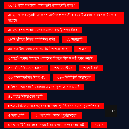
২০২৪ সালে সবচেয়ে প্রভাবশালী বাংলাদেশি কারা?
২০২৪ সালের জুলাই থেকে ১৯ মার্চ পর্যন্ত প্রবাসী আয় মোট ২ হাজার ৭৪ কোটি ডলার
হয়েছে
২০২৬ বিশ্বকাপ আয়োজনের গুরুদায়িত্ব ট্রাম্পের কাঁধে
২৮টি গুলিতে নিহত হন ইন্দিরা গান্ধী
২৯ জানুয়ারি
২৯ বস্তা টাকা এবং এক বস্তা চিঠি পাওয়া গেছে
৩ মার্চ
৩ মার্চে খালেদা জিয়াকে খালাসের বিরুদ্ধে লিভ টু আপিলের শুনানি
৩০ মিনিটে নিয়ন্ত্রণে আসে"
৩০ সেপ্টেম্বর
৩০০ টাকা!
৩৩ হামলাকারীসহ নিহত ৫৮
৩৬৯ ফিলিস্তিনি কারামুক্ত"
৪ দিনে ৮০০ কোটি! কোথায় থামবে 'পুষ্পা ২' এর আয়?
৪১ বছরে বিচার শেষ হয়নি
৪৩তম বিসিএস বাদ পড়াদের আবেদন পুনর্বিবেচনার সভা বৃহস্পতিবার
TOP
৫ টাকা বেশি
৫ শতাংশই থাকবে পূর্বের মতো"
৫০০ কোটি টাকা দেবে: নতুন টাকা ছাপানোর প্রয়োজন নেই
৬ মার্চ