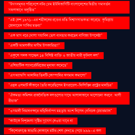
"উৎসবমুখর পরিবেশে নটর ডেম ইউনিভার্সিটি বাংলাদেশের দ্বিতীয় সমাবর্তন
সফলভাবে অনুষ্ঠিত"
"এই দেশ ১৯৭১-এর শহীদদের রক্তের প্রতি বিশ্বাসঘাতকতা করেছে: কুমিল্লায়
জোনায়েদ সাকির মন্তব্য"
"এক মাস ধরে খোলা সয়াবিন তেল ব্যবহার করছেন বাণিজ্য উপদেষ্টা"
"একটি আমলকীর অসীম উপকারিতা!"
"একুশে পদক পাচ্ছেন ১৪ বিশিষ্ট ব্যক্তি ও জাতীয় নারী ফুটবল দল"
"এশিয়াটিক ল্যাবরেটরিজের মুনাফা কমেছে"
"এসঅ্যান্ডপি আদানির তিনটি কোম্পানির ঋণমান কমালো"
"এহুদ ওলমার্ট কীভাবে তৈরি করেছিলেন ইসরায়েল-ফিলিস্তিন রাষ্ট্রের মানচিত্র"
"ঐকমত্য কমিশন রাজনৈতিক দলগুলোর সাথে আলাদাভাবে আলোচনা করবে: আলী
রীয়াজ"
"ওসমানী বিমানবন্দরে অগ্নিনির্বাপণ মহড়ায় অংশ নিলেন বেবিচক চেয়ারম্যান"
"কাউকে বিশৃঙ্খলা সৃষ্টির সুযোগ দেওয়া যাবে না
"কিশোরগঞ্জে ভাঙারি দোকানে মর্টার শেল দেখতে পেয়ে ৯৯৯-এ কল