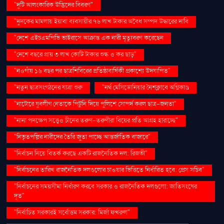
"দুটি আলংকারিক উদ্ভিদের বিবরণ"
"দুদকের মামলায় ইয়াবা ব্যবসায়ীর ৭৬ লাখ টাকার অবৈধ সম্পদ উদ্ধারের দাবি
"দেশে এইচএমপিভি ভাইরাসে আক্রান্ত এক নারী মৃত্যুবরণ করেছেন
"দেশে বছরে প্রায় ৩ লাখ কোটি টাকার শুল্ক ও কর ছাড়"
"নওগাঁয় ১৬ বছর পর ছাত্রশিবিরের প্রতিষ্ঠাবার্ষিকী প্রকাশ্যে উদযাপিত"
"নতুন ছাত্রসংগঠনের যাত্রা শুরু
"নর্থ মেসিডোনিয়ার নৈশক্লাবে অগ্নিকাণ্ড
"নাটোরে যুবলীগ নেতাকে পিটুনি দিয়ে পুলিশে সোপর্দ করল ছাত্র-জনতা"
"নানা পদক্ষেপ সত্ত্বেও চীনের তরুণ-তরুণীরা বিয়ের প্রতি আগ্রহ হারাচ্ছে"
"নিভৃতপল্লির নারীদের তৈরি জুতা পাচ্ছে আন্তর্জাতিক বাজারে"
"নির্বাচন নিয়ে বিতর্ক করছে একটি রাজনৈতিক দল: রিজভী"
"নির্বাচনের তারিখ রাজনৈতিক দলগুলোর চাওয়ার ভিত্তিতে নির্ধারিত হবে: প্রেস সচিব"
"নির্বাচনের সময়সীমা নির্ধারণ করবে সরকার ও রাজনৈতিক দলগুলো: জাতিসংঘের
দূত"
"নির্বাচিত সরকারই সর্বোত্তম সরকার: মির্জা ফখরুল"