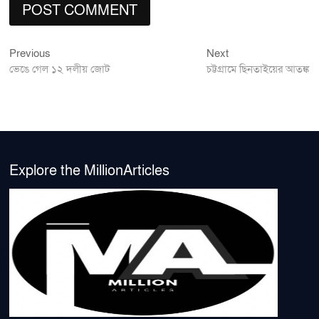
Previous
Next
Post
Previous
Next
post:
post:
ভেঙে গেল ১২ দলীয় জোট
চট্টগ্রামে ছিনতাইয়ের আতঙ্ক
navigation
Explore the MillionArticles