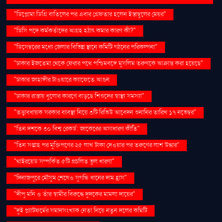
"ডিপ্লোমা ডিগ্রি বাতিলের পর এবার গ্রেফতার হলেন ইস্তাম্বুলের মেয়র"
"ডিসি পদে কর্মকর্তাদের আগ্রহ হঠাৎ কমার কারণ কী?"
"ডিসেম্বরের মধ্যে জেলার বিভিন্ন স্থানে কমিটি গঠনের পরিকল্পনা"
"ঢাকার ইজতেমা থেকে ফেরার পথে পশ্চিমবঙ্গে মুসলিম তরুণকে আক্রান্ত করা হয়েছে"
"ঢাকার জাহাঙ্গীর টাওয়ারে ক্যাফেতে আগুন
"ঢাকার রাস্তায় ধুলোর কারণে বাড়ছে শিশুদের স্বাস্থ্য সমস্যা"
"তত্ত্বাবধায়ক সরকার ব্যবস্থা নিয়ে ৩টি রিভিউ আবেদন শুনানির তারিখ ১৭ নভেম্বর"
"তিন দশকে ৩০ বিশ্ব রেকর্ড: জাকেরের অসাধারণ কীর্তি"
"তিন সপ্তাহ পর মুক্তিপণের ২৫ লাখ টাকা দেওয়ার পর তরুণের লাশ উদ্ধার"
"থাইরয়েড সম্পর্কিত ৫টি প্রচলিত ভুল ধারণা"
"দিনাজপুরে মৌসুম শেষেও সুগন্ধি ধানের দাম হ্রাস"
"দীপু মনি ও তাঁর স্বামীর বিরুদ্ধে দুদকের মামলা দায়ের"
"দুই প্ল্যাটফর্মের সমানসংখ্যক নেতা নিয়ে নতুন দলের কমিটি