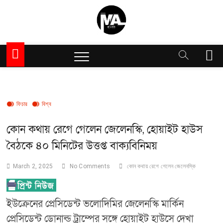
Skip
to
content
Million Articles
M
e
n
u
B
ফিচার
বিশ্ব
u
t
কোন কথায় রেগে গেলেন জেলেনস্কি, হোয়াইট হাউস
t
o
বৈঠকে ৪০ মিনিটের উত্তপ্ত বাক্যবিনিময়
n
March 2, 2025
No Comments
কোন কথায় রেগে গেলেন জেলেনস্কি
ইউক্রেনের প্রেসিডেন্ট ভলোদিমির জেলেনস্কি মার্কিন
প্রেসিডেন্ট ডোনাল্ড ট্রাম্পের সঙ্গে হোয়াইট হাউসে দেখা