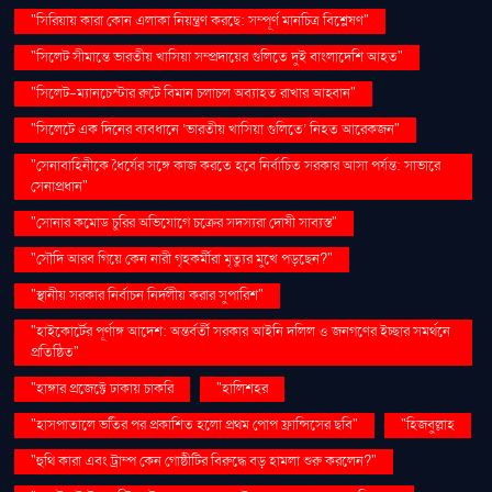
"সিরিয়ায় কারা কোন এলাকা নিয়ন্ত্রণ করছে: সম্পূর্ণ মানচিত্র বিশ্লেষণ"
"সিলেট সীমান্তে ভারতীয় খাসিয়া সম্প্রদায়ের গুলিতে দুই বাংলাদেশি আহত"
"সিলেট-ম্যানচেস্টার রুটে বিমান চলাচল অব্যাহত রাখার আহ্বান"
"সিলেটে এক দিনের ব্যবধানে ‘ভারতীয় খাসিয়া গু‌লিতে’ নিহত আরেকজন"
"সেনাবাহিনীকে ধৈর্যের সঙ্গে কাজ করতে হবে নির্বাচিত সরকার আসা পর্যন্ত: সাভারে
সেনাপ্রধান"
"সোনার কমোড চুরির অভিযোগে চক্রের সদস্যরা দোষী সাব্যস্ত"
"সৌদি আরব গিয়ে কেন নারী গৃহকর্মীরা মৃত্যুর মুখে পড়ছেন?"
"স্থানীয় সরকার নির্বাচন নির্দলীয় করার সুপারিশ"
"হাইকোর্টের পূর্ণাঙ্গ আদেশ: অন্তর্বর্তী সরকার আইনি দলিল ও জনগণের ইচ্ছার সমর্থনে
প্রতিষ্ঠিত"
"হাঙ্গার প্রজেক্টে ঢাকায় চাকরি
"হালিশহর
"হাসপাতালে ভর্তির পর প্রকাশিত হলো প্রথম পোপ ফ্রান্সিসের ছবি"
"হিজবুল্লাহ
"হুথি কারা এবং ট্রাম্প কেন গোষ্ঠীটির বিরুদ্ধে বড় হামলা শুরু করলেন?"