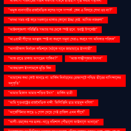
"অভিবাসী পরিবারের সন্তান কমলার সামনে ইতিহাস সৃষ্টি করার সম্ভাবনা"
"অমুক ব্যবসায়ীর রাজনৈতিক দলের সঙ্গে সম্পর্ক: কেন এ বিষয়ে লেখা হয় না?"
"অযথা সময় নষ্ট করে সরকারে থাকার কোনো ইচ্ছা নেই: আসিফ নজরুল"
"আইনশৃঙ্খলা পরিস্থিতি সন্ধ্যার পর থেকে স্পষ্ট হবে: স্বরাষ্ট্র উপদেষ্টা"
"আওয়ামী লীগের অবস্থান স্পষ্ট না করলে যমুনা ঘেরাও করবে গণ অধিকার পরিষদ"
"আগামীকাল নির্বাচন কমিশনে বৈঠকে যাবে জামায়াতে ইসলামী"
"আজ রাতে ঢাকায় আসছেন সাকিব?"
"আজ লক্ষ্মীপূজার উৎসব"
"আজহারুল ইসলামকে মুক্তি দিন
"আমাদের কথা কেউ ভাবছে না: মার্কিন নির্বাচনের প্রেক্ষাপটে পশ্চিম তীরের বাসিন্দাদের
অনুভূতি"
"আমার হিজাব আমার শক্তির উৎস" : মার্কিন ছাত্রী
"আমি যুক্তরাষ্ট্রের রাজনৈতিক বন্দী: ফিলিস্তিনি ছাত্র মাহমুদ খলিল"
"আর্জেন্টিনার কাছে ৬ গোল খেয়ে সেই ব্রাজিল এখন শীর্ষে"
"আলী-চমকের পর হৃদয়-ঝড়ে বরিশাল পৌঁছালো ফাইনালে আবারো"