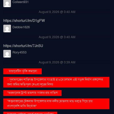
Colleen931
August 9, 2026 @ 3:40 AM
https://shorturl.fm/D1gFW
Debbie1626
August 9, 2026 @ 3:40 AM
https://shorturl.fm/7Jn5U
Rory4553
August 9, 2026 @ 3:39 AM
. ডায়াবেটিস ঝুঁকি কমানো:
। সুনামগঞ্জের শান্তিগঞ্জ উপজেলার সাংহাই হাওরে চলমান এই সড়ক নির্মাণ প্রকল্পের
জন্য জমির ক্ষতিপূরণ দেওয়া দূরের বিষয়
''অরফানেজ ট্রাস্ট মামলায় সাজার রায় বাতিল
''কক্সবাজারের টেকনাফ উপজেলার নাফ নদীর মোহনায় মাছ ধরতে গিয়ে চার
বাংলাদেশি মাঝি নিখোঁজ''