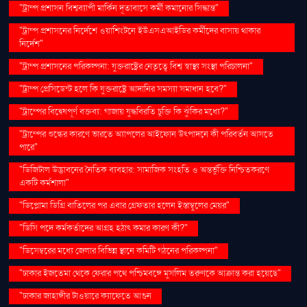
"ট্রাম্প প্রশাসন বিশ্বব্যাপী মার্কিন দূতাবাসে কর্মী কমানোর সিদ্ধান্ত"
"ট্রাম্প প্রশাসনের নির্দেশে ওয়াশিংটনে ইউএসএআইডির কর্মীদের বাসায় থাকার
নির্দেশ"
"ট্রাম্প প্রশাসনের পরিকল্পনা: যুক্তরাষ্ট্রের নেতৃত্বে বিশ্ব স্বাস্থ্য সংস্থা পরিচালনা"
"ট্রাম্প প্রেসিডেন্ট হলে কি যুক্তরাষ্ট্রে আদানির সমস্যা সমাধান হবে?"
"ট্রাম্পের বিদ্বেষপূর্ণ বক্তব্য: গাজায় যুদ্ধবিরতি চুক্তি কি ঝুঁকির মধ্যে?"
"ট্রাম্পের শুল্কের কারণে ভারতে অ্যাপলের আইফোন উৎপাদনে কী পরিবর্তন আসতে
পারে"
"ডিজিটাল উদ্ভাবনের নৈতিক ব্যবহার: সামাজিক সংহতি ও অন্তর্ভুক্তি নিশ্চিতকরণে
একটি কর্মশালা"
"ডিপ্লোমা ডিগ্রি বাতিলের পর এবার গ্রেফতার হলেন ইস্তাম্বুলের মেয়র"
"ডিসি পদে কর্মকর্তাদের আগ্রহ হঠাৎ কমার কারণ কী?"
"ডিসেম্বরের মধ্যে জেলার বিভিন্ন স্থানে কমিটি গঠনের পরিকল্পনা"
"ঢাকার ইজতেমা থেকে ফেরার পথে পশ্চিমবঙ্গে মুসলিম তরুণকে আক্রান্ত করা হয়েছে"
"ঢাকার জাহাঙ্গীর টাওয়ারে ক্যাফেতে আগুন