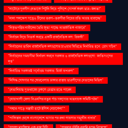
"নাটোরে যুবলীগ নেতাকে পিটুনি দিয়ে পুলিশে সোপর্দ করল ছাত্র-জনতা"
"নানা পদক্ষেপ সত্ত্বেও চীনের তরুণ-তরুণীরা বিয়ের প্রতি আগ্রহ হারাচ্ছে"
"নিভৃতপল্লির নারীদের তৈরি জুতা পাচ্ছে আন্তর্জাতিক বাজারে"
"নির্বাচন নিয়ে বিতর্ক করছে একটি রাজনৈতিক দল: রিজভী"
"নির্বাচনের তারিখ রাজনৈতিক দলগুলোর চাওয়ার ভিত্তিতে নির্ধারিত হবে: প্রেস সচিব"
"নির্বাচনের সময়সীমা নির্ধারণ করবে সরকার ও রাজনৈতিক দলগুলো: জাতিসংঘের
দূত"
"নির্বাচিত সরকারই সর্বোত্তম সরকার: মির্জা ফখরুল"
"নিষিদ্ধ ঘোষণার পর ভোরবেলায় ঢাকার রাস্তায় ছাত্রলীগের নেতাদের মিছিল"
"নেতানিয়াহু যুক্তরাজ্যে ঢুকলে গ্রেপ্তার হতে পারেন
"নোয়াখালী জেলা বিএনপির নতুন পাঁচ সদস্যের আহ্বায়ক কমিটি গঠন"
"পদ্মার পাড়ে অস্থায়ী হাটে ইলিশ বেচাকেনা"''
"পাকিস্তান থেকে বাংলাদেশে আসার পর রুনা লায়লার সম্মুখীন বাধার"
"পাগলা মসজিদে এক বস্তা চিঠি:
"পাবনার শুঁটকি রপ্তানি হচ্ছে বিদেশে"