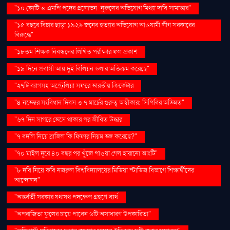
"১০ কোটি ও এমপি পদের প্রলোভন: নুরুলের অভিযোগ মিথ্যা দাবি সামান্তার"
"১৫ বছরে বিচার ছাড়া ১৯২৬ জনের হত্যার অভিযোগ আওয়ামী লীগ সরকারের
বিরুদ্ধে"
"১৮তম শিক্ষক নিবন্ধনের লিখিত পরীক্ষার ফল প্রকাশ
"১৯ দিনে প্রবাসী আয় দুই বিলিয়ন ডলার অতিক্রম করেছে"
"২৭টি ব্যাগসহ অস্ট্রেলিয়া সফরে ভারতীয় ক্রিকেটার
"৪ নভেম্বর সংবিধান দিবস ও ৭ মার্চের গুরুত্ব অস্বীকার: সিপিবির অভিমত"
"৬৭ দিন সাগরে ভেসে থাকার পর জীবিত উদ্ধার
"৭ বদলি নিয়ে ব্রাজিল কি ফিফার নিয়ম ভঙ্গ করেছে?"
"৭০ মাইল দূরে ৪০ বছর পর খুঁজে পাওয়া গেল হারানো আংটি"
"৮ দবি নিয়ে কবি নজরুল বিশ্ববিদ্যালয়ের মিডিয়া স্টাডিজ বিভাগে শিক্ষার্থীদের
আন্দোলন"
"অন্তর্বর্তী সরকার যথাযথ পদক্ষেপ গ্রহণে ব্যর্থ
"অপরাজিতা ফুলের চায়ে পাবেন ৬টি অসাধারণ উপকারিতা"