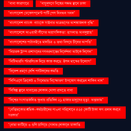
"বাবা কারাগারে
"বায়ুদূষণে বিশ্বের পঞ্চম স্থানে ঢাকা
"বাংলাদেশ ডেভেলপমেন্ট পার্টি পেল নিবন্ধন সনদ"
"বাংলাদেশ ব্যাংক: ব্যাংকে সাইবার আক্রমণের আশঙ্কাজনক বৃদ্ধি"
"বাংলাদেশে আওয়ামী লীগের অপ্রাসঙ্গিকতা: হাসনাত আবদুল্লাহ"
"বাংলাদেশের পাঠ্যবইতে মানচিত্র ও তথ্য বিষয়ে চীনের আপত্তি"
"বিচারক ট্রাম্প প্রশাসনের গণবরখাস্তের নির্দেশনা আটকে দিলেন"
"বিটিআরসি স্টারলিংক নিয়ে কাজ করছে: ইলন মাস্কের উদ্যোগ"
"বিদেশ ভ্রমণে দেশি পর্যটকদের কমতি
"বিপিএলে ক্রিকেট ও সিনেমার 'বিস্ফোরণ' উপভোগ করছেন শাকিব খান"
"বিভিন্ন স্থানে খাবারের দোকান খোলা রাখতে বাধা
"বিশ্বের সংঘাতজনিত ক্ষুধায় প্রতিদিন ২১ হাজার মানুষের মৃত্যু: অক্সফাম"
"বেক্সিমকোর শ্রমিক-কর্মচারীদের পাওনা পরিশোধে ৫২৫ কোটি টাকা ঋণ প্রদান করবে
সরকার"
"বোমা ফাটিয়ে ও গুলি চালিয়ে সোনার দোকানে ডাকাতি