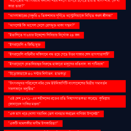
"আলেপ্পোর পর সিরিয়ার অন্যান্য শহর দখলে এগিয়ে চলেছে হায়াত আল-শাম: কে বা
কারা তারা?"
"আসলাঙ্কারের সেঞ্চুরি ও তিকশানার ঘূর্ণিতে অস্ট্রেলিয়াকে বিস্মিত করল শ্রীলঙ্কা"
"আসলেই কি আপেল খেলে রোগমুক্ত থাকা সম্ভব?"
"ইতালিতে যাওয়ার উদ্দেশ্যে লিবিয়ায় নিখোঁজ ২৪ জন
"ইসরায়েলি ৩ জিম্মি মুক্ত
"ইসরায়েলি বাহিনীর অভিযানে বন্ধ হয়ে গেছে উত্তর গাজার শেষ হাসপাতালটি"
"ইসরায়েলে নেতানিয়াহুর বিরুদ্ধে হাজারো মানুষের প্রতিবাদ: দ্য গার্ডিয়ান"
"উড়োজাহাজে ৪০ ঘণ্টার নির্যাতন: হাতকড়া
"উৎসবমুখর পরিবেশে নটর ডেম ইউনিভার্সিটি বাংলাদেশের দ্বিতীয় সমাবর্তন
সফলভাবে অনুষ্ঠিত"
"এই দেশ ১৯৭১-এর শহীদদের রক্তের প্রতি বিশ্বাসঘাতকতা করেছে: কুমিল্লায়
জোনায়েদ সাকির মন্তব্য"
"এক মাস ধরে খোলা সয়াবিন তেল ব্যবহার করছেন বাণিজ্য উপদেষ্টা"
"একটি আমলকীর অসীম উপকারিতা!"