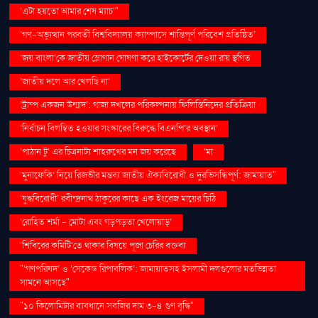
‘এটা হয়তো আমার শেষ ম্যাচ’"
‘গণ–অভ্যুত্থান পরবর্তী বিশ্ববিদ্যালয় ক্যাম্পাসে শান্তিপূর্ণ পরিবেশ প্রতিষ্ঠিত’
‘জয় বাংলা’কে জাতীয় স্লোগান ঘোষণা করে হাইকোর্টের দেওয়া রায় স্থগিত
‘জাতীয় দলে আর খেলছি না’
‘ট্রাম্প একজন উন্মাদ’: গাজা দখলের পরিকল্পনায় ফিলিস্তিনিদের প্রতিক্রিয়া
‘নির্বাচন বিলম্বিত হওয়ার সংস্কারের বিরুদ্ধে বিএনপি’র অবস্থান’
‘পাঠান টু’ এর চিত্রনাট্য শাহরুখের মন জয় করেছে
‘মা
‘মুনাফেকি’ নিয়ে রিজভীর মন্তব্য জাতীয় ঐক্যবিরোধী ও দুরভিসন্ধিপূর্ণ: জামায়াত"
‘যুদ্ধবিরোধী’ রবীন্দ্রনাথ ঠাকুরের কাছে এক ইংরেজ মায়ের চিঠি
‘রোহিত শর্মা - মোটা এবং গড়পড়তা খেলোয়াড়’
‘শিবিরের কমিটি’তে থাকার বিষয়ে পূজা চেরির বক্তব্য
"‘গণপরিষদ’ ও ‘সেকেন্ড রিপাবলিক’: জামায়াতসহ ইসলামী দলগুলোর মতভিন্নতা
সামনে আসছে"
"১০ কিলোমিটার ব্যবধানে সবজির দাম ৩-৪ গুণ বৃদ্ধি"