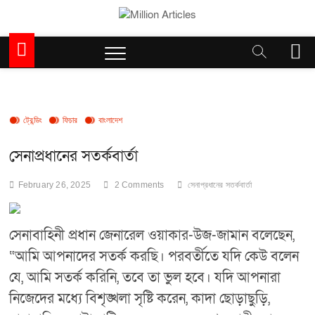
Skip
to
Million Articles
content
M
e
n
u
B
u
ট্রেন্ডিং
ফিচার
বাংলাদেশ
t
t
সেনাপ্রধানের সতর্কবার্তা
o
n
February 26, 2025
2 Comments
সেনাপ্রধানের সতর্কবার্তা
সেনাবাহিনী প্রধান জেনারেল ওয়াকার-উজ-জামান বলেছেন,
“আমি আপনাদের সতর্ক করছি। পরবর্তীতে যদি কেউ বলেন
যে, আমি সতর্ক করিনি, তবে তা ভুল হবে। যদি আপনারা
নিজেদের মধ্যে বিশৃঙ্খলা সৃষ্টি করেন, কাদা ছোড়াছুড়ি,