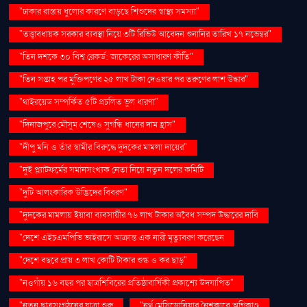
"ঢাকার রাস্তায় ধুলোর কারণে বাড়ছে শিশুদের স্বাস্থ্য সমস্যা"
"তত্ত্বাবধায়ক সরকার ব্যবস্থা নিয়ে ৩টি রিভিউ আবেদন শুনানির তারিখ ১৭ নভেম্বর"
"তিন দশকে ৩০ বিশ্ব রেকর্ড: জাকেরের অসাধারণ কীর্তি"
"তিন সপ্তাহ পর মুক্তিপণের ২৫ লাখ টাকা দেওয়ার পর তরুণের লাশ উদ্ধার"
"থাইরয়েড সম্পর্কিত ৫টি প্রচলিত ভুল ধারণা"
"দিনাজপুরে মৌসুম শেষেও সুগন্ধি ধানের দাম হ্রাস"
"দীপু মনি ও তাঁর স্বামীর বিরুদ্ধে দুদকের মামলা দায়ের"
"দুই প্ল্যাটফর্মের সমানসংখ্যক নেতা নিয়ে নতুন দলের কমিটি
"দুটি আলংকারিক উদ্ভিদের বিবরণ"
"দুদকের মামলায় ইয়াবা ব্যবসায়ীর ৭৬ লাখ টাকার অবৈধ সম্পদ উদ্ধারের দাবি
"দেশে এইচএমপিভি ভাইরাসে আক্রান্ত এক নারী মৃত্যুবরণ করেছেন
"দেশে বছরে প্রায় ৩ লাখ কোটি টাকার শুল্ক ও কর ছাড়"
"নওগাঁয় ১৬ বছর পর ছাত্রশিবিরের প্রতিষ্ঠাবার্ষিকী প্রকাশ্যে উদযাপিত"
"নতুন ছাত্রসংগঠনের যাত্রা শুরু
"নর্থ মেসিডোনিয়ার নৈশক্লাবে অগ্নিকাণ্ড