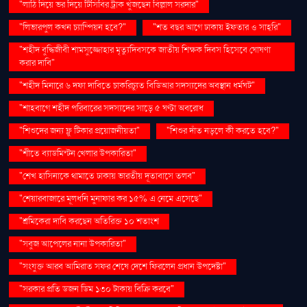
"লাঠি দিয়ে ভর দিয়ে টিসিবির ট্রাক খুঁজছেন বিল্লাল সরদার"
"লিভারপুল কখন চ্যাম্পিয়ন হবে?"
"শত বছর আগে ঢাকায় ইফতার ও সাহ্‌রি"
"শহীদ বুদ্ধিজীবী শামসুজ্জোহার মৃত্যুদিবসকে জাতীয় শিক্ষক দিবস হিসেবে ঘোষণা
করার দাবি"
"শহীদ মিনারে ৬ দফা দাবিতে চাকরিচ্যুত বিডিআর সদস্যদের অবস্থান ধর্মঘট"
"শাহবাগে শহীদ পরিবারের সদস্যদের সাড়ে ৫ ঘণ্টা অবরোধ
"শিশুদের জন্য ফ্লু টিকার প্রয়োজনীয়তা"
"শিশুর দাঁত নড়লে কী করতে হবে?"
"শীতে ব্যাডমিন্টন খেলার উপকারিতা"
"শেখ হাসিনাকে থামাতে ঢাকায় ভারতীয় দূতাবাসে তলব"
"শেয়ারবাজারে মূলধনি মুনাফার কর ১৫% এ নেমে এসেছে"
"শ্রমিকেরা দাবি করছেন অতিরিক্ত ১০ শতাংশ
"সবুজ আপেলের নানা উপকারিতা"
"সংযুক্ত আরব আমিরাত সফর শেষে দেশে ফিরলেন প্রধান উপদেষ্টা"
"সরকার প্রতি ডজন ডিম ১৩০ টাকায় বিক্রি করবে"