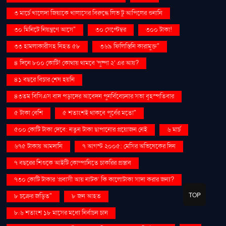
৩ মার্চে খালেদা জিয়াকে খালাসের বিরুদ্ধে লিভ টু আপিলের শুনানি
৩০ মিনিটে নিয়ন্ত্রণে আসে"
৩০ সেপ্টেম্বর
৩০০ টাকা!
৩৩ হামলাকারীসহ নিহত ৫৮
৩৬৯ ফিলিস্তিনি কারামুক্ত"
৪ দিনে ৮০০ কোটি! কোথায় থামবে 'পুষ্পা ২' এর আয়?
৪১ বছরে বিচার শেষ হয়নি
৪৩তম বিসিএস বাদ পড়াদের আবেদন পুনর্বিবেচনার সভা বৃহস্পতিবার
৫ টাকা বেশি
৫ শতাংশই থাকবে পূর্বের মতো"
৫০০ কোটি টাকা দেবে: নতুন টাকা ছাপানোর প্রয়োজন নেই
৬ মার্চ
৬৭৫ টাকায় আমদানি
৭ আগস্ট ২০০৫: মেসির অভিষেকের দিন
৭ বছরের শিশুকে আইটি কোম্পানিতে চাকরির প্রস্তাব
৭৩০ কোটি টাকার ‘প্রবাসী আয় নাটক’ কি কালোটাকা সাদা করার জন্য?
TOP
৮ চক্রের জড়িত"
৮ জন আহত
৮.৬ শতাংশ ১৮ মাসের মধ্যে নির্বাচন চান