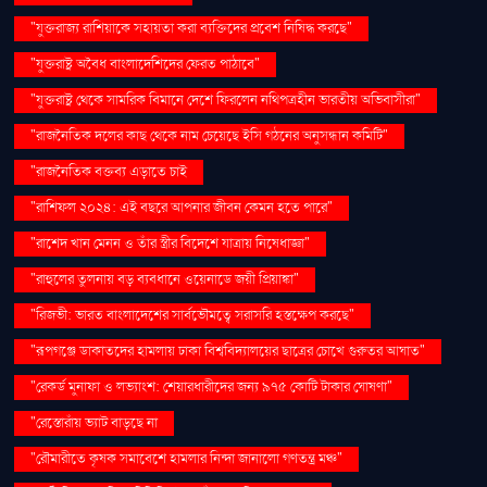
"যুক্তরাজ্য রাশিয়াকে সহায়তা করা ব্যক্তিদের প্রবেশ নিষিদ্ধ করছে"
"যুক্তরাষ্ট্র অবৈধ বাংলাদেশিদের ফেরত পাঠাবে"
"যুক্তরাষ্ট্র থেকে সামরিক বিমানে দেশে ফিরলেন নথিপত্রহীন ভারতীয় অভিবাসীরা"
"রাজনৈতিক দলের কাছ থেকে নাম চেয়েছে ইসি গঠনের অনুসন্ধান কমিটি"
"রাজনৈতিক বক্তব্য এড়াতে চাই
"রাশিফল ২০২৪: এই বছরে আপনার জীবন কেমন হতে পারে"
"রাশেদ খান মেনন ও তাঁর স্ত্রীর বিদেশে যাত্রায় নিষেধাজ্ঞা"
"রাহুলের তুলনায় বড় ব্যবধানে ওয়েনাডে জয়ী প্রিয়াঙ্কা"
"রিজভী: ভারত বাংলাদেশের সার্বভৌমত্বে সরাসরি হস্তক্ষেপ করছে"
"রূপগঞ্জে ডাকাতদের হামলায় ঢাকা বিশ্ববিদ্যালয়ের ছাত্রের চোখে গুরুতর আঘাত"
"রেকর্ড মুনাফা ও লভ্যাংশ: শেয়ারধারীদের জন্য ৯৭৫ কোটি টাকার ঘোষণা"
"রেস্তোরাঁয় ভ্যাট বাড়ছে না
"রৌমারীতে কৃষক সমাবেশে হামলার নিন্দা জানালো গণতন্ত্র মঞ্চ"