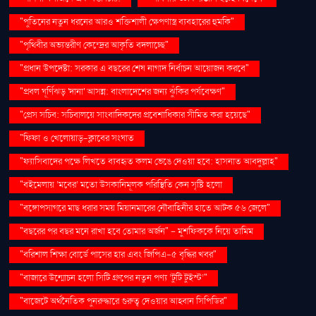
"পুতিনের নতুন ধরনের আরও শক্তিশালী ক্ষেপণাস্ত্র ব্যবহারের হুমকি"
"পৃথিবীর অভ্যন্তরীণ কেন্দ্রের আকৃতি বদলাচ্ছে"
"প্রধান উপদেষ্টা: সরকার এ বছরের শেষ নাগাদ নির্বাচন আয়োজন করবে"
"প্রবল ঘূর্ণিঝড় 'দানা' আসন্ন: বাংলাদেশের জন্য ঝুঁকির পর্যবেক্ষণ"
"প্রেস সচিব: সচিবালয়ে সাংবাদিকদের প্রবেশাধিকার সীমিত করা হয়েছে"
"ফিফা ও খেলোয়াড়-ক্লাবের সংঘাত
"ফ্যাসিবাদের পক্ষে লিখতে ব্যবহৃত কলম ভেঙে দেওয়া হবে: হাসনাত আবদুল্লাহ"
"বইমেলায় ‘মবের’ মতো উসকানিমূলক পরিস্থিতি কেন সৃষ্টি হলো
"বঙ্গোপসাগরে মাছ ধরার সময় মিয়ানমারের নৌবাহিনীর হাতে আটক ৫৬ জেলে"
"বছরের পর বছর মনে রাখা হবে তোমার অর্জন" – মুশফিককে নিয়ে তামিম
"বরিশাল শিক্ষা বোর্ডে পাসের হার এবং জিপিএ-৫ বৃদ্ধির খবর"
"বাজারে উন্মোচন হলো সিটি গ্রুপের নতুন পণ্য ‘টুটি টুইস্ট’"
"বাজেটে অর্থনৈতিক পুনরুদ্ধারে গুরুত্ব দেওয়ার আহ্বান সিপিডির"