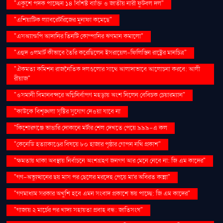
"একুশে পদক পাচ্ছেন ১৪ বিশিষ্ট ব্যক্তি ও জাতীয় নারী ফুটবল দল"
"এশিয়াটিক ল্যাবরেটরিজের মুনাফা কমেছে"
"এসঅ্যান্ডপি আদানির তিনটি কোম্পানির ঋণমান কমালো"
"এহুদ ওলমার্ট কীভাবে তৈরি করেছিলেন ইসরায়েল-ফিলিস্তিন রাষ্ট্রের মানচিত্র"
"ঐকমত্য কমিশন রাজনৈতিক দলগুলোর সাথে আলাদাভাবে আলোচনা করবে: আলী
রীয়াজ"
"ওসমানী বিমানবন্দরে অগ্নিনির্বাপণ মহড়ায় অংশ নিলেন বেবিচক চেয়ারম্যান"
"কাউকে বিশৃঙ্খলা সৃষ্টির সুযোগ দেওয়া যাবে না
"কিশোরগঞ্জে ভাঙারি দোকানে মর্টার শেল দেখতে পেয়ে ৯৯৯-এ কল
"কেনেডি হত্যাকাণ্ডের বিষয়ে ৮০ হাজার পৃষ্ঠার গোপন নথি প্রকাশ"
"ক্ষমতায় থাকা অবস্থায় নির্বাচনে অংশগ্রহণ জনগণ আর মেনে নেবে না: জি এম কাদের"
"গণ–অভ্যুত্থানের ছয় মাস পর ছেলের মরদেহ পেয়ে মা'র অবিরত কান্না"
"গণমাধ্যম সরকার অখুশি হবে এমন সংবাদ প্রকাশে ভয় পাচ্ছে: জি এম কাদের"
"গাজায় ২ মার্চের পর খাদ্য সহায়তা প্রবাহ বন্ধ: জাতিসংঘ"