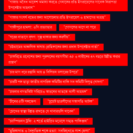
"গাজায় অবৈধ আদেশ অমান্য করতে সেনাদের প্রতি ইসরায়েলের সাবেক নিরাপত্তা
উপদেষ্টার আহ্বান"'
"গাজার সংঘর্ষ বন্ধের জন্য আলোচনার প্রতি ইসরায়েল ও হামাসের আগ্রহ"
"গাজীপুরে হামলা: ওসি প্রত্যাহার
"গোসলের আগে না পরে
"ঘরের বাতাসে দূষণ: সুস্থ থাকার জন্য করণীয়".
"চট্টগ্রামের আঞ্চলিক ভাষায় রোহিঙ্গাদের জন্য প্রধান উপদেষ্টার বার্তা"
"চাকরিতে প্রবেশের জন্য পুরুষদের বয়সসীমা ৩৫ ও নারীদের ৩৭ বছরে উন্নীত করার
প্রস্তাব"
"চার মাস ধরে রপ্তানি আয় ৪ বিলিয়ন ডলারের উপরে"
"চারটি পদ ছাড়া জাতীয় নাগরিক কমিটির বাকি সব কমিটি বিলুপ্ত ঘোষণা"
"চারবার বসতভিটা সরিয়েও ভাঙনের আতঙ্কে আলী আহমদ"
"চীনের ৫টি পদক্ষেপ
"চুয়েট ছাত্রলীগের সভাপতি আটক"
"চোখের স্বাস্থ্য উন্নত রাখতে যে খাবারগুলি খাবেন"
"চ্যাম্পিয়নস ট্রফি: ২ শর্তে হাইব্রিড মডেলে সম্মত পাকিস্তান"
"ছুরিকাঘাত ও বৈদ্যুতিক শকে হত্যা: সবজিখেতে লাশ ফেলা"