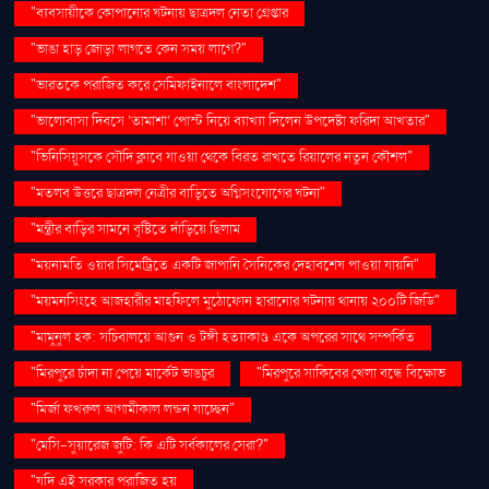
"ব্যবসায়ীকে কোপানোর ঘটনায় ছাত্রদল নেতা গ্রেপ্তার
"ভাঙা হাড় জোড়া লাগতে কেন সময় লাগে?"
"ভারতকে পরাজিত করে সেমিফাইনালে বাংলাদেশ"
"ভালোবাসা দিবসে ‘তামাশা’ পোস্ট নিয়ে ব্যাখ্যা দিলেন উপদেষ্টা ফরিদা আখতার"
"ভিনিসিয়ুসকে সৌদি ক্লাবে যাওয়া থেকে বিরত রাখতে রিয়ালের নতুন কৌশল"
"মতলব উত্তরে ছাত্রদল নেত্রীর বাড়িতে অগ্নিসংযোগের ঘটনা"
"মন্ত্রীর বাড়ির সামনে বৃষ্টিতে দাঁড়িয়ে ছিলাম
"ময়নামতি ওয়ার সিমেট্রিতে একটি জাপানি সৈনিকের দেহাবশেষ পাওয়া যায়নি"
"ময়মনসিংহে আজহারীর মাহফিলে মুঠোফোন হারানোর ঘটনায় থানায় ২০০টি জিডি"
"মামুনুল হক: সচিবালয়ে আগুন ও টঙ্গী হত্যাকাণ্ড একে অপরের সাথে সম্পর্কিত
"মিরপুরে চাঁদা না পেয়ে মার্কেট ভাঙচুর
"মিরপুরে সাকিবের খেলা বন্ধে বিক্ষোভ
"মির্জা ফখরুল আগামীকাল লন্ডন যাচ্ছেন"
"মেসি-সুয়ারেজ জুটি: কি এটি সর্বকালের সেরা?"
"যদি এই সরকার পরাজিত হয়