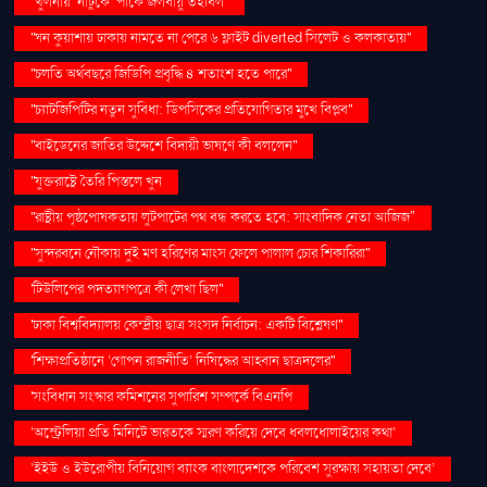
''খুলনায় ‘নাটুকে’ পার্কে জলবায়ু তহবিল''
''ঘন কুয়াশায় ঢাকায় নামতে না পেরে ৬ ফ্লাইট diverted সিলেট ও কলকাতায়''
''চলতি অর্থবছরে জিডিপি প্রবৃদ্ধি ৪ শতাংশ হতে পারে''
''চ্যাটজিপিটির নতুন সুবিধা: ডিপসিকের প্রতিযোগিতার মুখে বিপ্লব''
''বাইডেনের জাতির উদ্দেশে বিদায়ী ভাষণে কী বললেন''
''যুক্তরাষ্ট্রে তৈরি পিস্তলে খুন
''রাষ্ট্রীয় পৃষ্ঠপোষকতায় লুটপাটের পথ বন্ধ করতে হবে: সাংবাদিক নেতা আজিজ"
''সুন্দরবনে নৌকায় দুই মণ হরিণের মাংস ফেলে পালাল চোর শিকারিরা''
'টিউলিপের পদত্যাগপত্রে কী লেখা ছিল''
'ঢাকা বিশ্ববিদ্যালয় কেন্দ্রীয় ছাত্র সংসদ নির্বাচন: একটি বিশ্লেষণ''
'শিক্ষাপ্রতিষ্ঠানে ‘গোপন রাজনীতি’ নিষিদ্ধের আহ্বান ছাত্রদলের''
'সংবিধান সংস্কার কমিশনের সুপারিশ সম্পর্কে বিএনপি
‘অস্ট্রেলিয়া প্রতি মিনিটে ভারতকে স্মরণ করিয়ে দেবে ধবলধোলাইয়ের কথা’
‘ইইউ ও ইউরোপীয় বিনিয়োগ ব্যাংক বাংলাদেশকে পরিবেশ সুরক্ষায় সহায়তা দেবে’