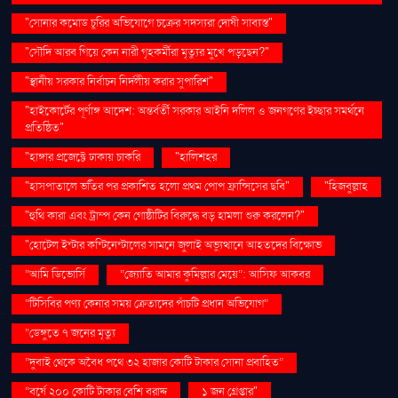
"সোনার কমোড চুরির অভিযোগে চক্রের সদস্যরা দোষী সাব্যস্ত"
"সৌদি আরব গিয়ে কেন নারী গৃহকর্মীরা মৃত্যুর মুখে পড়ছেন?"
"স্থানীয় সরকার নির্বাচন নির্দলীয় করার সুপারিশ"
"হাইকোর্টের পূর্ণাঙ্গ আদেশ: অন্তর্বর্তী সরকার আইনি দলিল ও জনগণের ইচ্ছার সমর্থনে
প্রতিষ্ঠিত"
"হাঙ্গার প্রজেক্টে ঢাকায় চাকরি
"হালিশহর
"হাসপাতালে ভর্তির পর প্রকাশিত হলো প্রথম পোপ ফ্রান্সিসের ছবি"
"হিজবুল্লাহ
"হুথি কারা এবং ট্রাম্প কেন গোষ্ঠীটির বিরুদ্ধে বড় হামলা শুরু করলেন?"
"হোটেল ইন্টার কন্টিনেন্টালের সামনে জুলাই অভ্যুত্থানে আহতদের বিক্ষোভ
“আমি ডিভোর্সি
“জ্যোতি আমার কুমিল্লার মেয়ে”: আসিফ আকবর
“টিসিবির পণ্য কেনার সময় ক্রেতাদের পাঁচটি প্রধান অভিযোগ”
“ডেঙ্গুতে ৭ জনের মৃত্যু
“দুবাই থেকে অবৈধ পথে ৩২ হাজার কোটি টাকার সোনা প্রবাহিত”
“বর্ষে ২০০ কোটি টাকার বেশি বরাদ্দ
১ জন গ্রেপ্তার"