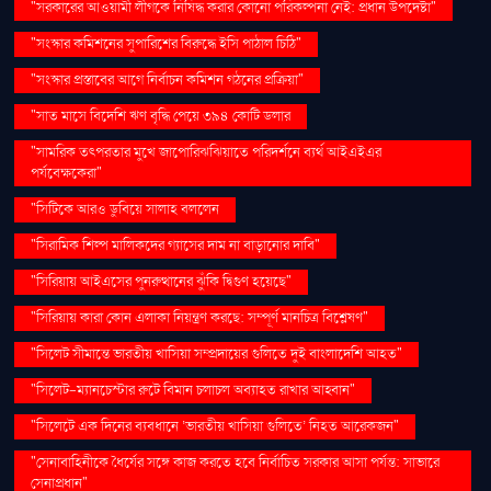
"সরকারের আওয়ামী লীগকে নিষিদ্ধ করার কোনো পরিকল্পনা নেই: প্রধান উপদেষ্টা"
"সংস্কার কমিশনের সুপারিশের বিরুদ্ধে ইসি পাঠাল চিঠি"
"সংস্কার প্রস্তাবের আগে নির্বাচন কমিশন গঠনের প্রক্রিয়া"
"সাত মাসে বিদেশি ঋণ বৃদ্ধি পেয়ে ৩৯৪ কোটি ডলার
"সামরিক তৎপরতার মুখে জাপোরিঝঝিয়াতে পরিদর্শনে ব্যর্থ আইএইএর
পর্যবেক্ষকেরা"
"সিটিকে আরও ডুবিয়ে সালাহ বললেন
"সিরামিক শিল্প মালিকদের গ্যাসের দাম না বাড়ানোর দাবি"
"সিরিয়ায় আইএসের পুনরুত্থানের ঝুঁকি দ্বিগুণ হয়েছে"
"সিরিয়ায় কারা কোন এলাকা নিয়ন্ত্রণ করছে: সম্পূর্ণ মানচিত্র বিশ্লেষণ"
"সিলেট সীমান্তে ভারতীয় খাসিয়া সম্প্রদায়ের গুলিতে দুই বাংলাদেশি আহত"
"সিলেট-ম্যানচেস্টার রুটে বিমান চলাচল অব্যাহত রাখার আহ্বান"
"সিলেটে এক দিনের ব্যবধানে ‘ভারতীয় খাসিয়া গু‌লিতে’ নিহত আরেকজন"
"সেনাবাহিনীকে ধৈর্যের সঙ্গে কাজ করতে হবে নির্বাচিত সরকার আসা পর্যন্ত: সাভারে
সেনাপ্রধান"