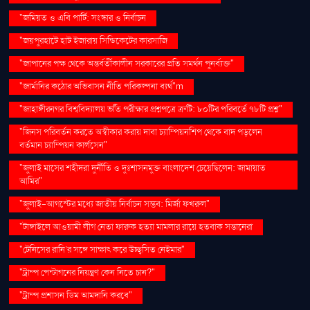
"জমিয়ত ও এবি পার্টি: সংস্কার ও নির্বাচন
"জয়পুরহাটে হাট ইজারায় সিন্ডিকেটের কারসাজি
"জাপানের পক্ষ থেকে অন্তর্বর্তীকালীন সরকারের প্রতি সমর্থন পুনর্ব্যক্ত"
"জার্মানির কঠোর অভিবাসন নীতি পরিকল্পনা ব্যর্থ"m
"জাহাঙ্গীরনগর বিশ্ববিদ্যালয় ভর্তি পরীক্ষার প্রশ্নপত্রে ত্রুটি: ৮০টির পরিবর্তে ৭৮টি প্রশ্ন"
"জিনস পরিবর্তন করতে অস্বীকার করায় দাবা চ্যাম্পিয়নশিপ থেকে বাদ পড়লেন
বর্তমান চ্যাম্পিয়ন কার্লসেন"
"জুলাই মাসের শহীদরা দুর্নীতি ও দুঃশাসনমুক্ত বাংলাদেশ চেয়েছিলেন: জামায়াত
আমির"
"জুলাই-আগস্টের মধ্যে জাতীয় নির্বাচন সম্ভব: মির্জা ফখরুল"
"টাঙ্গাইলে আওয়ামী লীগ নেতা ফারুক হত্যা মামলার রায়ে হতবাক সন্তানেরা
"টেনিসের রানি’র সঙ্গে সাক্ষাৎ করে উচ্ছ্বসিত নেইমার"
"ট্রাম্প পেন্টাগনের নিয়ন্ত্রণ কেন নিতে চান?"
"ট্রাম্প প্রশাসন ডিম আমদানি করবে"