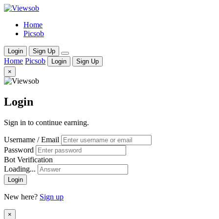
Home
Picsob
Login
Sign Up
Home
Picsob
Login
Sign Up
×
Login
Sign in to continue earning.
Username / Email
Password
Bot Verification
Loading...
Login
New here?
Sign up
×