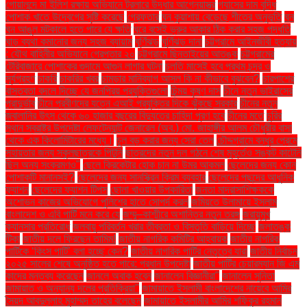
গোয়ালন্দে মা ইলিশ রক্ষায় অভিযানে ট্রলারে উদ্ধার আগ্নেয়াস্ত্র
গ্যাসের দাম বৃদ্ধি
পোশাক খাতে উদ্বেগের সৃষ্টি করেছে
গ্রেফতার
ঘন কুয়াশায় বেড়েছে শীতের অনুভূতি
ঘন
ঘন আঙুল মটকালে হতে পারে যে ক্ষতি
ঘরে বসেই ভ্রুর আকার ঠিক করার সহজ পদ্ধতি
ঘাড় ব্যথা কমানোর জন্য সহজ ব্যায়াম
ঘূর্ণিঝড়
ঘূর্ণিঝড় দানা
চট্টগ্রামে আইনজীবী হত্যায়
: যৌথ বাহিনীর অভিযানে গ্রেপ্তার ২০
চট্টগ্রামে ছিনতাইয়ের আতঙ্ক
চট্টগ্রামের
টেরিবাজারে পোশাকের গুদামে আগুন লাগার ঘটনা
চলতি মাসেই হবে প্রথম চন্দ্র ও
সূর্যগ্রহণ
চাকরি
চাকরির খবর
চামড়ার মানিব্যাগ আসল কি না কীভাবে বুঝবেন?
চারপাশের
বাস্তবতা বদলে দিচ্ছে যে জনপ্রিয় প্রযুক্তিগুলো
চিন্ময় কৃষ্ণ দাস
চীনে নতুন ভাইরাসের
প্রাদুর্ভাব
চীনে প্রবীণদের যত্নে এআই প্রযুক্তির দিকে ঝুঁকছে সরকার
চীনের নতুন
জ্বালানির উৎস থেকে ৬০ হাজার বছরের বিদ্যুতের চাহিদা পূরণ হবে
চীনের মতে
চুরির
স্থান স্বরাষ্ট্র উপদেষ্টা লেফটেন্যান্ট জেনারেল (অব.) মো. জাহাঙ্গীর আলম চৌধুরীর বাসা
থেকে এক কিলোমিটারের মধ্যে।
চুল বড় করার জন্য সেরা তেল
চৌদ্দগ্রামে বন্ধুর প্রেমে
সহায়তার জন্য স্কুলছাত্রকে পিটুনি
ছাত্রদের নতুন দল গঠনে শেষ মুহূর্তেও সঙ্কট কাটেনি
ছিল অন্য সংক্রমণও"
ছেলে ক্রিকেটার হোক চান না উমর আকমল
ছেলেদের জন্য কোন
পোশাকটি মানানসই?
ছেলেদের জন্য সানস্ক্রিন ক্রিম ব্যবহার
ছেলেদের পছন্দের আধুনিক
ফ্যাশন
ছেলেদের ফ্যাশন টিপস
ছোলা খাওয়ার উপকারিতা
জনতা মাদ্রাসাশিক্ষককে
অশোভন কাজের অভিযোগে পুলিশের হাতে সোপর্দ করল
জমিয়তে উলামায়ে ইসলাম
বাংলাদেশ ও এবি পার্টি মনে করে যে
জম্মু–কাশ্মীরে অশান্তির নতুন তরঙ্গ
জরায়ুমুখ
ক্যানসার প্রতিরোধ
জলবায়ু পরিবর্তন খরার তীব্রতা ও বিস্তৃতি বাড়িয়ে দিচ্ছে
জলাতঙ্ক
টিকা
জাতীয় দলে ফিরছেন তামিম!
জাতীয় নাগরিক কমিটির আহ্বায়ক
জাতীয় নাগরিক
পার্টিকে ‘কিংস পার্টি’ বলা হচ্ছে কেন?
জাতীয় নাগরিক পার্টির নেতৃত্বে যারা
জাতীয় নির্বাচন
২০২৫ সালের শেষে অনুষ্ঠিত হতে পারে: প্রধান উপদেষ্টা
জাতীয় পার্টির চেয়ারম্যান জি এম
কাদের মন্তব্য করেছেন
জানলে অবাক হবেন
জানালেন বিজ্ঞানীরা"
জানালেন সুনিতা
জামায়াত ও অন্যান্য দলের প্রতিক্রিয়া''
জামায়াতে ইসলামী বাংলাদেশের নায়েবে আমির
সৈয়দ আবদুল্লাহ মুহাম্মদ তাহের বলেছেন
জামায়াতে ইসলামীর আমির শফিকুর রহমান