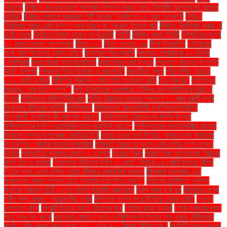
নাচলেন
নির্বাচন দেওয়ার আগে সংস্কার সম্পন্ন করতে হবে: ইসলামী আন্দোলনের নায়েবে
আমির"
নির্বাচন প্রসঙ্গে ধূম্রজাল সৃষ্টি করেছে 'সংক্ষিপ্ত' ও 'বৃহৎ সংস্কার'
নির্বাচন
বিলম্বিত করার চেষ্টা জনগণ সহ্য করবে না: নজরুল ইসলাম খান
নির্বাচন বিলম্বিত করার যে
চেষ্টা চলছে
নির্বাচনে বিলম্ব মানবে না বিএনপি
নির্বাহী
নিষিদ্ধ করল ইসিবি
নিষ্পত্তির জন্য
২০ হাজার মামলা অপেক্ষমাণ
নিহত ৫৯"
নিহত অন্তত ৩৬
নীলা ইসরাফিল
নেইমারের
সঙ্গে আল হিলালের চুক্তি বাতিল
ন্যাশনাল জিওগ্রাফি
পঞ্চগড়ে তাপমাত্রা ১০ ডিগ্রি
সেলসিয়াস
পড়াশোনায় অমনোযোগিতা
পড়াশোনার চাপ বাড়ছে
পদত্যাগ করলেন উপদেষ্টা
নাহিদ ইসলাম
পদবঞ্চনা নিয়ে বিক্ষোভ ও মারামারি"
পরবর্তীতে মৃত্যু
পরিশোধিত হয়েছে
২৪২ কোটি ডলার"
পরীমণির বিরুদ্ধে গ্রেফতারি পরোয়ানা জারি
পরে উদ্ধার"
পর্তুগালের
পরাজয়; শেষ আটে স্পেন""
পর্দা উন্মোচনের অপেক্ষায় টোকিও আন্তর্জাতিক চলচ্চিত্র
উৎসব
পর্যটকদের কাটল নির্ঘুম রাত
পশ্চিম ইরাকের আনবার প্রদেশে ১৭ বছর বয়সী হুদার
(ছদ্মনাম) জীবনের কাহিনি
পাকিস্তান
পাকিস্তান বিমানবাহিনী চ্যাম্পিয়নস ট্রফির
উদ্বোধনী অনুষ্ঠানে কী প্রদর্শন করবে?
পাকিস্তানে ট্রেনের সব জিম্মি উদ্ধার
পাকিস্তানের দক্ষিণ ওয়াজিরিস্তানে কারফিউ আরোপ
পাকিস্তানের প্রধানমন্ত্রীর খালেদা
জিয়াকে সুস্থতার শুভেচ্ছা জানিয়ে চিঠি
পাচার হওয়া অর্থ ফিরিয়ে আনার জন্য কানাডার
সহযোগিতা প্রার্থনা প্রধান উপদেষ্টার
পাঠ্যবই বিতরণের আগে নোট-গাইড ছাপা বন্ধের
নির্দেশ
পাঠ্যবইয়ে র‍্যাপার সেজান ও হান্নান
পায়ের শিকল
পারমাণবিক আলোচনায় ইরানের
পাশে চীন ও রাশিয়া
পিকাসোর ‘উইমেন উইথ এ ওয়াচ’ নিলামে ১৪ কোটি ডলারে বিক্রি
পিঠের ব্যথা থেকে মুক্তি পেতে কীভাবে মোকাবিলা করবেন
পিলখানা হত্যাকাণ্ডের
পুনঃতদন্ত দ্রুত সম্পন্ন হবে: স্বরাষ্ট্র উপদেষ্টার ঘোষণা"
পুতিনের হানিট্র্যাপ কৌশল
পুতুলের বিরুদ্ধে চিঠি এখনও পায়নি পররাষ্ট্র মন্ত্রণালয়
পুরুষ যখন বাবা হন
পুরুষদের জন্য
শরীর সুস্থ রাখতে প্রয়োজনীয় খাবার
পুলিশকে হামলা করে ছিনিয়ে নেয়ার চেষ্টা"
পেছনে
ফেললেন রদ্রি
পেনাল্টি মিসের ম্যাচে রিয়ালের জয়
পেঁয়াজ ছাড়া রান্না!
পোষা কুকুরের জন্য
বিয়ে ভাঙলেন কনে!
প্রতারণা ঠেকাতে নতুন ভেরিফিকেশন ফিচার চালু করছে টেলিগ্রাম
প্রতি কেজি শুকনা শজন পাতা ৩৫০ থেকে ৪০০ টাকায় বিক্রি হয়।
প্রতিটি ব্যাংক শাখায়