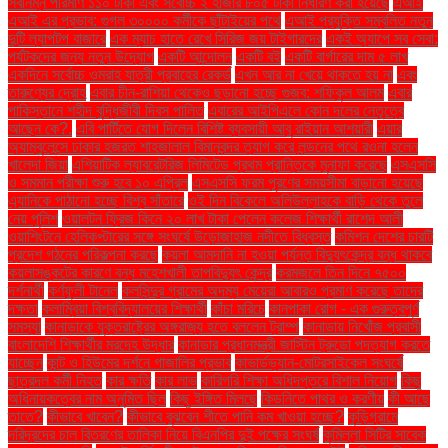
সর্বনিম্ন পরিমাণ ১১০ টাকা এবং সর্বোচ্চ ২ হাজার ৮০৫ টাকা নির্ধারণ করা হয়েছে
এআই
এআই এর প্রভাব: গুগল ৩০০০০ কর্মীকে ছাঁটাইয়ের পথে
এআই প্রযুক্তি সম্বলিত নতুন
দুটি ল্যাপটপ বাজারে
এক ম্যাচ হাতে রেখে সিরিজ জয় টাইগারদের
একই অ্যাপে সব সেবা:
পর্যটকদের জন্য নতুন উদ্যোগ
একটি আন্দোলন
একটি বই
একটি বার্গারের দাম ৫ লাখ
একদিনে সর্বোচ্চ ওমরাহ যাত্রী প্রবাহের রেকর্ড
এখন আর না খেয়ে থাকতে হয় না
এবং
তারুণ্যের দ্রোহ
এবার চীন-রাশিয়া থেকেও ছড়ানো হচ্ছে গুজব: শফিকুল আলম
এবার
পাকিস্তানে শহীদ বুদ্ধিজীবী দিবস পালিত
এবারের আইপিএলে কোন দলের নেতৃত্বে
আছেন কে?.
এবি পার্টিতে যোগ দিলেন বিশিষ্ট ব্যবসায়ী আবু রাইয়ান আশয়ারী
এয়ার
অ্যাম্বুলেন্সে ঢাকার হজরত শাহজালাল বিমানবন্দর ত্যাগ করে লন্ডনের পথে রওনা হলেন
খালেদা জিয়া
এশিয়াটিক ল্যাবরেটরিজ লিমিটেড প্রথম প্রান্তিকে মুনাফা করেছে
এসএসসি
ও সমমান পরীক্ষা শুরু হবে ১০ এপ্রিল
এসএসসি ফরম পূরণের সময়সীমা বাড়ানো হয়েছে
এ্যানিকে পাঠানো হচ্ছে বিশ্ব সাঁতারে
ওই দিন বিকেলে অলিউল্লাহকে বাড়ি থেকে তুলে
নেয় পুলিশ
ওয়ালটন ফ্রিজ কিনে ২০ লাখ টাকা পেলেন কলেজ শিক্ষার্থী রাশেদ আলী
ওয়াশিংটনে হেলিকপ্টারের সঙ্গে সংঘর্ষে উড়োজাহাজ নদীতে বিধ্বস্ত
কমিশন দেশের চারটি
প্রদেশ গঠনের পরিকল্পনা করছে
কয়লা আমদানি না হওয়া পর্যন্ত বিদ্যুৎকেন্দ্র বন্ধ থাকবে
কয়লাসঙ্কটের কারণে বন্ধ মহেশখালী তাপবিদ্যুৎ কেন্দ্র
করমজলে তিন দিনে ৭৫০০
দর্শনার্থী
কর্ণফুলী টানেল
কলসিন্দুর গ্রামের অদম্য মেয়েরা আবারও প্রমাণ করেছে তাদের
দক্ষতা
কলাম্বিয়া বিশ্ববিদ্যালয়ের শিক্ষার্থী
কাঁচা মরিচে
কানপাকা রোগ - এক গুরুত্বপুর্ণ
সমস্যা
কানাডাকে যুক্তরাষ্ট্রের অঙ্গরাজ্য হতে বললেন ট্রাম্প
কানাডায় নিখোঁজ প্রবাসী
বাংলাদেশি শিক্ষার্থীর মরদেহ উদ্ধার
কানাডার প্রধানমন্ত্রী জাস্টিন ট্রুডো পদত্যাগ করতে
যাচ্ছেন
কান্ট ও হিউমের দর্শনে গাজালির প্রভাব
কাভার্ডভ্যান-মোটরসাইকেল সংঘর্ষে
ছাত্রদল কর্মী নিহত
কার ক্ষতি
কার লাভ
কারিগরি শিক্ষা অধিদপ্তরে বিশাল নিয়োগ
কিছু
অধিনায়কত্বের নাম অনুমিত ছিল
কিছু ইঙ্গিত মিলছে
কিডনিতে পাথর ও করণীয়
কী আছে
তাতে?
কীভাবে খাবেন?
কীভাবে বুঝবেন শীতে পানি কম খাওয়া হচ্ছে?
কুড়িগ্রামে
দরিদ্রদের চাল বিতরণের তালিকা নিয়ে বিএনপির দুই পক্ষের সংঘর্ষ
কুমিল্লা সিটির সাবেক