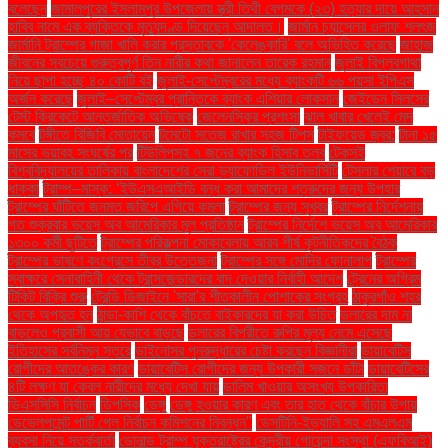
বলেছেন
জামালপুরের ইসলামপুর উপজেলায় স্ত্রী তিথী বেগমকে (২৩) হত্যার দায়ে আহসান
হাবিব নামে এক ব্যক্তিকে মৃত্যুদণ্ড দিয়েছেন আদালত।
জার্মান চ্যান্সেলর ওলাফ শলৎজ
জার্মানি ট্রাম্পের গাজা খালি করার প্রস্তাবকে 'কেলেঙ্কারি' বলে অভিহিত করেছে
জাহাজ
জীবনের সবচেয়ে গুরুত্বপূর্ণ তিন নারীর কথা জানালেন তারেক রহমান
জুলাই বিপ্লবগাথা
নিয়ে ছাপা হচ্ছে ৪০ কোটি বই
জুলাই-সেপ্টেম্বরের মধ্যে ব্যাংকটি ৬৬ পয়সা ইপিএস
অর্জন করেছে
জুলাই–সেপ্টেম্বর প্রান্তিকে ব্যাংক এশিয়ার লোকসান
জেইডেন সিলসের
টেস্ট ক্রিকেটে আন্তর্জাতিক অভিষেক
জেলেনস্কির প্রশংসা
ঝাল খাবার খেলেই মেদ
কমবে
টঙ্গীতে বিজিবি মোতায়েন
টমেটো সতেজ রাখার সহজ টিপস
টাইফয়েড জ্বর:
টানা ১৫
মাসের ভয়াবহ সংঘর্ষের পর
টিউলিপসহ ৭ জনের ব্যাংক হিসাব তলব
টেকসই
বিশ্ববিদ্যালয়ের তালিকায় বাংলাদেশের সেরা ড্যাফোডিল ইউনিভার্সিটি
টেসলার শেয়ারে বড়
ধাক্কা
ট্রাম্প–মাস্ক: ‘ইউএসএআইডি বন্ধ করা আমাদের শত্রুদের জন্য উপহার
ট্রাম্পের ঘাঁটিতে জনমত জরিপে এগিয়ে কমলা
ট্রাম্পের জন্য সুখবর
ট্রাম্পের নির্দেশনায়
গত শুক্রবার ভয়েস অব আমেরিকার মূল প্রতিষ্ঠান
ট্রাম্পের নির্দেশে ভয়েস অব আমেরিকার
১৩০০ কর্মী ছুটিতে
ট্রাম্পের পরিকল্পনা মোকাবেলায় আরব শীর্ষ কূটনীতিকদের বৈঠক
ট্রাম্পের ভাষণে কংগ্রেসে তীব্র উত্তেজনা
ট্রাম্পের সঙ্গে মোদির ফোনালাপ
ট্রাম্পের
স্বাক্ষরে সেনাবাহিনী থেকে ট্রান্সজেন্ডারদের বাদ দেওয়ার নির্বাহী আদেশ
ট্রেনের অগ্রিম
টিকিট বিক্রি শুরু
ট্রেন্ডি ডিজাইনে 'সারা'র শীতকালীন পোশাকের সংগ্রহ
ঠাকুরগাঁও শহর
থেকে অপহৃত হন
ঠান্ডা-কাশি থেকে বাঁচতে বাইকারদের যা করা উচিত
ডলারের দাম না
বাড়লেও প্রবাসী আয় যেভাবে বাড়ছে
ডলারের বিপরীতে রুপির মূল্য নেমে এসেছে
ইতিহাসের সর্বনিম্ন স্তরে
ডাইনোসর পুনরুদ্ধারের চেষ্টা করছেন বিজ্ঞানীরা
ডায়াবেটিস
রোগীদের আতঙ্কের কারণ
ডায়াবেটিস রোগীদের জন্য উপকারী সজনে ডাঁটা
ডায়াবেটিসের
৪টি লক্ষণ যা কেবল নারীদের মধ্যে দেখা যায়
ডালিম খাওয়ার অসংখ্য উপকারিতা
ডিএসসিসি নির্বাচন
ডিপসিক
ডেঙ্গু
ডেঙ্গু হওয়ার কারণ এবং তার হাত থেকে বাঁচার উপায়
ডেভেলপমেন্ট পার্টি পেল নির্বাচন কমিশনের নিবন্ধন"
ডেসটিনি-ইভ্যালি সহ এমএলএম
ব্যবসা নিয়ে সতর্কবার্তা
ডোনাল্ড ট্রাম্প যুক্তরাষ্ট্রের কেন্দ্রীয় গোয়েন্দা সংস্থা (এফবিআই)