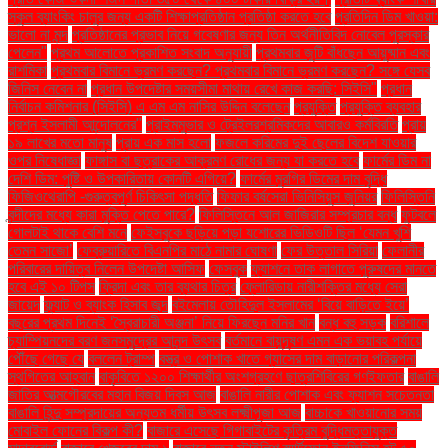
স্কুল ব্যাংকিং চালুর জন্য একটি শিক্ষাপ্রতিষ্ঠান প্রতিষ্ঠা করতে হবে
প্রতিদিন ডিম খাওয়া:
ভালো না মন্দ
প্রতিষ্ঠানের প্রভাব নিয়ে গবেষণার জন্য তিন অর্থনীতিবিদ নোবেল পুরস্কার
পেলেন"
প্রথম আলোতে প্রকাশিত সংবাদ অনুযায়ী
প্রথমবার জুটি বাঁধছেন আয়ুষ্মান এবং
রাশমিকা
প্রথমবার বিমানে ভ্রমণ করছেন? প্রথমবার বিমানে ভ্রমণ করছেন? সঙ্গে যেসব
জিনিস নেবেন না
প্রধান উপদেষ্টার সময়সীমা মাথায় রেখে কাজ করছি: সিইসি"
প্রধান
নির্বাচন কমিশনার (সিইসি) এ এম এম নাসির উদ্দিন বলেছেন
প্রযুক্তি
প্রযুক্তি ব্যবহার
প্রশ্ন ইসলামী আন্দোলনের"
প্রাইমমুভার ও ট্রেইলরশ্রমিকদের আবারও কর্মবিরতি
প্রায়
১৯ লাখের মতো মানুষ
প্রায় এক মাস হলো
ফজলে করিমের দুই ছেলের বিদেশ যাওয়ার
ওপর নিষেধাজ্ঞা
ফাঙ্গাস বা ছত্রাকের আক্রমণ রোধের জন্য যা করতে হবে
ফার্মের ডিম না
দেশি ডিম: পুষ্টি ও উপকারিতায় কোনটি এগিয়ে?
ফার্মের মুরগির ডিমের দাম বৃদ্ধি
ফিজিওথেরাপি -গুরুত্বপূর্ণ চিকিৎসা পদ্ধতি
ফিফার বর্ষসেরা ভিনিসিয়ুস জুনিয়র
ফিলিস্তিনি
বন্দীদের মধ্যে কারা মুক্তি পেতে পারে?
ফিলিস্তিনে আল জাজিরার সম্প্রচার বন্ধ
ফুটবলে
গোলটাই থাকে বেশি মনে
ফেইসবুকে ছড়িয়ে পড়া যশোরের ভিডিওটি ছিল ‘যেমন খুশি
তেমন সাজো’
ফেব্রুয়ারিতে বিএনপির মাঠে নামার ঘোষণা
ফের উত্তাল সিরিয়া
ফেলানীর
পরিবারের দায়িত্ব নিলেন উপদেষ্টা আসিফ
ফেসবুক
ফ্যাশনে তাক লাগাতে পুরুষদের মানতে
হবে এই ১০ টিপস
ফ্রিদা এবং তার ব্যথার চিত্র
ফ্লোরিডায় নারীশক্তির মধ্যে সেরা
জায়েদ
ফ্ল্যাট ও ব্যাংক হিসাব জব্দ
বইমেলায় তৌহিদুল ইসলামের ‘বিয়ে বাড়িতে ইয়ে’
বছরের প্রথম দিনেই ‘স্বৈরাচারী অঞ্জনা’ নিয়ে ফিরছেন মনির খান
বন্ধ বহু সড়ক
বরিশালে
চ্যাম্পিয়নদের বরণ জনসমুদ্রের আনন্দ উৎসব
বর্তমানে বায়ুদূষণ এমন এক ভয়াবহ পর্যায়ে
পৌঁছে গেছে যে
বললেন ট্রাম্প
বস্ত্র ও পোশাক খাতে গ্যাসের দাম বাড়ানোর পরিকল্পনা
স্থগিতের আহ্বান
বাকৃবিতে ১২০০ শিক্ষার্থীর অংশগ্রহণে ছাত্রশিবিরের গণইফতার
বাঙালি
জাতির আত্মগৌরবের মহান বিজয় দিবস আজ
বাঙালি নারীর পোশাক এবং ফ্যাশন সচেতনতা
বাঙালি হিন্দু সম্প্রদায়ের অন্যতম ধর্মীয় উৎসব লক্ষ্মীপূজা আজ
বাচ্চাকে খাওয়ানোর সময়
মোবাইল ফোনের বিকল্প কী?
বাজারে এসেছে গিগাবাইটের কৃত্রিম বুদ্ধিমত্তাযুক্ত