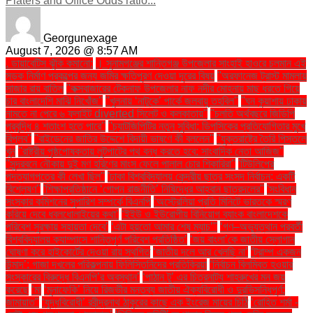
Platers and Office Odds ratio...
Georgunexage
August 7, 2026 @ 8:57 AM
. ডায়াবেটিস ঝুঁকি কমানো:
। সুনামগঞ্জের শান্তিগঞ্জ উপজেলার সাংহাই হাওরে চলমান এই
সড়ক নির্মাণ প্রকল্পের জন্য জমির ক্ষতিপূরণ দেওয়া দূরের বিষয়
''অরফানেজ ট্রাস্ট মামলায়
সাজার রায় বাতিল
''কক্সবাজারের টেকনাফ উপজেলার নাফ নদীর মোহনায় মাছ ধরতে গিয়ে
চার বাংলাদেশি মাঝি নিখোঁজ''
''খুলনায় ‘নাটুকে’ পার্কে জলবায়ু তহবিল''
''ঘন কুয়াশায় ঢাকায়
নামতে না পেরে ৬ ফ্লাইট diverted সিলেট ও কলকাতায়''
''চলতি অর্থবছরে জিডিপি
প্রবৃদ্ধি ৪ শতাংশ হতে পারে''
''চ্যাটজিপিটির নতুন সুবিধা: ডিপসিকের প্রতিযোগিতার মুখে
বিপ্লব''
''বাইডেনের জাতির উদ্দেশে বিদায়ী ভাষণে কী বললেন''
''যুক্তরাষ্ট্রে তৈরি পিস্তলে
খুন
''রাষ্ট্রীয় পৃষ্ঠপোষকতায় লুটপাটের পথ বন্ধ করতে হবে: সাংবাদিক নেতা আজিজ"
''সুন্দরবনে নৌকায় দুই মণ হরিণের মাংস ফেলে পালাল চোর শিকারিরা''
'টিউলিপের
পদত্যাগপত্রে কী লেখা ছিল''
'ঢাকা বিশ্ববিদ্যালয় কেন্দ্রীয় ছাত্র সংসদ নির্বাচন: একটি
বিশ্লেষণ''
'শিক্ষাপ্রতিষ্ঠানে ‘গোপন রাজনীতি’ নিষিদ্ধের আহ্বান ছাত্রদলের''
'সংবিধান
সংস্কার কমিশনের সুপারিশ সম্পর্কে বিএনপি
‘অস্ট্রেলিয়া প্রতি মিনিটে ভারতকে স্মরণ
করিয়ে দেবে ধবলধোলাইয়ের কথা’
‘ইইউ ও ইউরোপীয় বিনিয়োগ ব্যাংক বাংলাদেশকে
পরিবেশ সুরক্ষায় সহায়তা দেবে’
‘এটা হয়তো আমার শেষ ম্যাচ’"
‘গণ–অভ্যুত্থান পরবর্তী
বিশ্ববিদ্যালয় ক্যাম্পাসে শান্তিপূর্ণ পরিবেশ প্রতিষ্ঠিত’
‘জয় বাংলা’কে জাতীয় স্লোগান
ঘোষণা করে হাইকোর্টের দেওয়া রায় স্থগিত
‘জাতীয় দলে আর খেলছি না’
‘ট্রাম্প একজন
উন্মাদ’: গাজা দখলের পরিকল্পনায় ফিলিস্তিনিদের প্রতিক্রিয়া
‘নির্বাচন বিলম্বিত হওয়ার
সংস্কারের বিরুদ্ধে বিএনপি’র অবস্থান’
‘পাঠান টু’ এর চিত্রনাট্য শাহরুখের মন জয়
করেছে
‘মা
‘মুনাফেকি’ নিয়ে রিজভীর মন্তব্য জাতীয় ঐক্যবিরোধী ও দুরভিসন্ধিপূর্ণ:
জামায়াত"
‘যুদ্ধবিরোধী’ রবীন্দ্রনাথ ঠাকুরের কাছে এক ইংরেজ মায়ের চিঠি
‘রোহিত শর্মা -