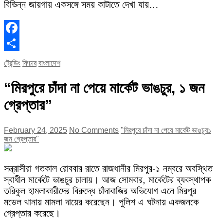
বিভিন্ন জায়গায় একসঙ্গে সময় কাটাতে দেখা যায়…
Facebook
Share
ট্রেন্ডিং
ফিচার
বাংলাদেশ
“মিরপুরে চাঁদা না পেয়ে মার্কেট ভাঙচুর, ১ জন
গ্রেপ্তার”
February 24, 2025
No Comments
"মিরপুরে চাঁদা না পেয়ে মার্কেট ভাঙচুর
১
জন গ্রেপ্তার"
সন্ত্রাসীরা গতকাল রোববার রাতে রাজধানীর মিরপুর-১ নম্বরে অবস্থিত
স্বাধীন মার্কেটে ভাঙচুর চালায়। আজ সোমবার, মার্কেটের ব্যবস্থাপক
তরিকুল হামলাকারীদের বিরুদ্ধে চাঁদাবাজির অভিযোগ এনে মিরপুর
মডেল থানায় মামলা দায়ের করেছেন। পুলিশ এ ঘটনায় একজনকে
গ্রেপ্তার করেছে।