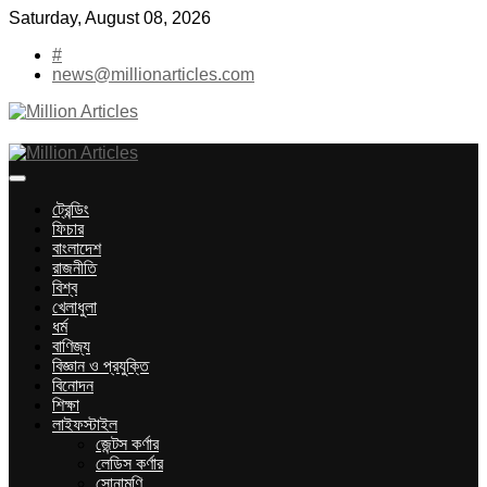
Skip
Saturday, August 08, 2026
to
#
content
news@millionarticles.com
Million Articles
ট্রেন্ডিং
ফিচার
বাংলাদেশ
রাজনীতি
বিশ্ব
খেলাধুলা
ধর্ম
বাণিজ্য
বিজ্ঞান ও প্রযুক্তি
বিনোদন
শিক্ষা
লাইফস্টাইল
জেন্টস কর্ণার
লেডিস কর্ণার
সোনামণি