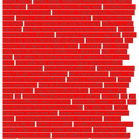
ইউনূসের মেয়ের নয়
মধ্যরাতে বিক্ষোভ: জাহাঙ্গীরনগর বিশ্ববিদ্যালয়ে শিবিরের প্রকাশ্যে
আসার প্রতিবাদ
মনোযোগ ও স্মৃতিশক্তি বাড়াতে ৯টি সহজ ব্যায়াম
ময়েশ্চারাইজার মেখেও
ত্বক শুষ্ক হলে দ্রুত যা করবেন
মরে যেতে চাই’: ইসরায়েলি আগ্রাসনে শিশুদের মানসিক
দুরবস্থা
মহাকাশে ৯ মাস বন্দী: সবচেয়ে বড় চ্যালেঞ্জ কী ছিল
মহানগর পুলিশ কমিশনারের
ক্ষমা প্রার্থনা"
মাইগ্রেনে আক্রান্তরা রোজা রাখার সময় যা করবেন
মাটির নিচে ৮৬ কেজি
ওজনের আলু
মাঠে লুটিয়ে পড়ার পর হাসপাতালে মৃত্যুর সঙ্গে লড়ছেন ফুটবলার
মাঠে সংঘর্ষ
ব্যানক্রফটের নাক ও কাঁধ ভেঙেছে
মাতৃমৃত্যু হ্রাসে কেয়ার মডেল সেবার ভূমিকা
মাধ্যমিক.
মানচিত্র এবং তথ্য সংশোধনের বিষয়টি খুবই গুরুত্বপূর্ণ
মানুষের ভোগান্তি চরমে"
মায়ের
অসুস্থতা: মির্জা ফখরুলের মেয়ে স্মৃতিচারণ করলেন
মার্ক জাকারবার্গ
মার্কিন প্রেসিডেন্ট
ডোনাল্ড ট্রাম্প যদি ভারতের পণ্যে সমপরিমাণ শুল্ক আরোপ করেন
মার্কিন প্রেসিডেন্ট
নির্বাচন
মার্কিন রাষ্ট্রদূত স্টিভ উইটকফের মধ্যে অনুষ্ঠিত বৈঠকের পর ট্রাম্প এ মন্তব্য
করেন।
মার্কিন সামরিক বিমান আজ বুধবার দুপুরে পাঞ্জাবের অমৃতসর আন্তর্জাতিক
বিমানবন্দরে অবতরণ করেছে
মিনিকেট চালের দাম কেজিতে বৃদ্ধি
মিয়ানমারের জান্তা তৃতীয়
দফায় সু চির বাড়ি নিলামে বিক্রি করতে ব্যর্থ
মির্জা ফখরুলের অভিযোগ"
মুখপাত্র ও মুখ্য
সংগঠক ছাড়া অন্যান্য সকল অর্গানোগ্রাম
মুঠোফোন ও স্বর্ণালংকার ছিনতাই
মুম্বাইয়ে
বাসের ধাক্কায় নিহত ৬
মুরগির হাড় চিবানো কি আসলেই উপকারী?'
মুহাম্মদ ইউনূসের
আপিলের শুনানি শেষ
মৃত্যুর প্রাক্কালে মস্তিষ্কে কী ঘটে
মৃদু শৈত্যপ্রবাহে কাঁপছে
পঞ্চগড়
মেটা
মেট্রোরেল টিকিট বিক্রি থেকে আয় ২৪৪ কোটি টাকা
মেয়র প্রার্থী
মেসি
মেসি
রোনালদোর হ্যাটট্রিকের রেকর্ডে যোগ দিলেন"
মেসিদের নাটকীয় পরাজয় শেষ মুহূর্তে
মেসির
সঙ্গে সম্পর্কের গুঞ্জন নিয়ে মুখ খুললেন সাংবাদিক সোফি
মো. সারজিদ আলম
মোবাইলে
ইন্টারনেট স্পিড বাড়ানোর সহজ উপায়
মোহাম্মদ সালাহ চলতি মৌসুমে অবিশ্বাস্য ছন্দে
রয়েছেন
যাকে যুক্তরাষ্ট্রের অভিবাসন কর্মকর্তারা গ্রেপ্তার করেছেন
যাঁদের স্তন
ক্যানসারের ঝুঁকি বেশি
যিনি টিপু নামেও পরিচিত
যুক্তরাষ্ট্র ইয়েমেনের ইরান-সমর্থিত হুতি
বিদ্রোহীদের বিরুদ্ধে বড় আকারে সামরিক হামলা শুরু করেছে
যুক্তরাষ্ট্রে ডিমের দাম
সর্বকালের সবচেয়ে বেশি বেড়েছে
যুক্তরাষ্ট্রে পরকীয়া নিয়ে নায়ক নিরবের বিরুদ্ধে স্ত্রীর