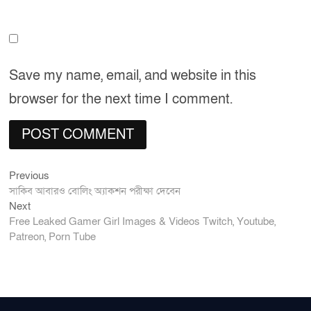
Save my name, email, and website in this
browser for the next time I comment.
Previous
Post
Previous
post:
সাকিব আবারও বোলিং অ্যাকশন পরীক্ষা দেবেন
navigation
Next
Next
post:
Free Leaked Gamer Girl Images & Videos Twitch, Youtube,
Patreon, Porn Tube