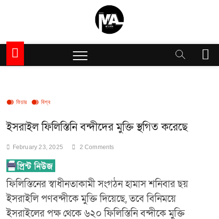
Skip
to
content
Million Articles
M
e
n
u
B
u
ফিচার
বিশ্ব
t
t
ইসরাইল ফিলিস্তিনি বন্দীদের মুক্তি স্থগিত করেছে
o
n
February 23, 2025
2 Comments
ফিলিস্তিনের স্বাধীনতাকামী সংগঠন হামাস শনিবার ছয়
ইসরাইলি পণবন্দীকে মুক্তি দিয়েছে, তবে বিনিময়ে
ইসরাইলের পক্ষ থেকে ৬২০ ফিলিস্তিনি বন্দীকে মুক্তি