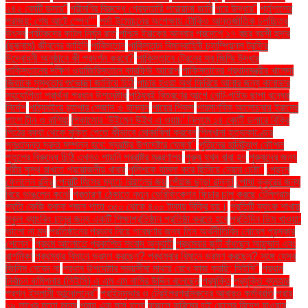
২৪২ কোটি ডলার"
পরীমণির বিরুদ্ধে গ্রেফতারি পরোয়ানা জারি
পরে উদ্ধার"
পর্তুগালের
পরাজয়; শেষ আটে স্পেন""
পর্দা উন্মোচনের অপেক্ষায় টোকিও আন্তর্জাতিক চলচ্চিত্র
উৎসব
পর্যটকদের কাটল নির্ঘুম রাত
পশ্চিম ইরাকের আনবার প্রদেশে ১৭ বছর বয়সী হুদার
(ছদ্মনাম) জীবনের কাহিনি
পাকিস্তান
পাকিস্তান বিমানবাহিনী চ্যাম্পিয়নস ট্রফির
উদ্বোধনী অনুষ্ঠানে কী প্রদর্শন করবে?
পাকিস্তানে ট্রেনের সব জিম্মি উদ্ধার
পাকিস্তানের দক্ষিণ ওয়াজিরিস্তানে কারফিউ আরোপ
পাকিস্তানের প্রধানমন্ত্রীর খালেদা
জিয়াকে সুস্থতার শুভেচ্ছা জানিয়ে চিঠি
পাচার হওয়া অর্থ ফিরিয়ে আনার জন্য কানাডার
সহযোগিতা প্রার্থনা প্রধান উপদেষ্টার
পাঠ্যবই বিতরণের আগে নোট-গাইড ছাপা বন্ধের
নির্দেশ
পাঠ্যবইয়ে র‍্যাপার সেজান ও হান্নান
পায়ের শিকল
পারমাণবিক আলোচনায় ইরানের
পাশে চীন ও রাশিয়া
পিকাসোর ‘উইমেন উইথ এ ওয়াচ’ নিলামে ১৪ কোটি ডলারে বিক্রি
পিঠের ব্যথা থেকে মুক্তি পেতে কীভাবে মোকাবিলা করবেন
পিলখানা হত্যাকাণ্ডের
পুনঃতদন্ত দ্রুত সম্পন্ন হবে: স্বরাষ্ট্র উপদেষ্টার ঘোষণা"
পুতিনের হানিট্র্যাপ কৌশল
পুতুলের বিরুদ্ধে চিঠি এখনও পায়নি পররাষ্ট্র মন্ত্রণালয়
পুরুষ যখন বাবা হন
পুরুষদের জন্য
শরীর সুস্থ রাখতে প্রয়োজনীয় খাবার
পুলিশকে হামলা করে ছিনিয়ে নেয়ার চেষ্টা"
পেছনে
ফেললেন রদ্রি
পেনাল্টি মিসের ম্যাচে রিয়ালের জয়
পেঁয়াজ ছাড়া রান্না!
পোষা কুকুরের জন্য
বিয়ে ভাঙলেন কনে!
প্রতারণা ঠেকাতে নতুন ভেরিফিকেশন ফিচার চালু করছে টেলিগ্রাম
প্রতি কেজি শুকনা শজন পাতা ৩৫০ থেকে ৪০০ টাকায় বিক্রি হয়।
প্রতিটি ব্যাংক শাখায়
স্কুল ব্যাংকিং চালুর জন্য একটি শিক্ষাপ্রতিষ্ঠান প্রতিষ্ঠা করতে হবে
প্রতিদিন ডিম খাওয়া:
ভালো না মন্দ
প্রতিষ্ঠানের প্রভাব নিয়ে গবেষণার জন্য তিন অর্থনীতিবিদ নোবেল পুরস্কার
পেলেন"
প্রথম আলোতে প্রকাশিত সংবাদ অনুযায়ী
প্রথমবার জুটি বাঁধছেন আয়ুষ্মান এবং
রাশমিকা
প্রথমবার বিমানে ভ্রমণ করছেন? প্রথমবার বিমানে ভ্রমণ করছেন? সঙ্গে যেসব
জিনিস নেবেন না
প্রধান উপদেষ্টার সময়সীমা মাথায় রেখে কাজ করছি: সিইসি"
প্রধান
নির্বাচন কমিশনার (সিইসি) এ এম এম নাসির উদ্দিন বলেছেন
প্রযুক্তি
প্রযুক্তি ব্যবহার
প্রশ্ন ইসলামী আন্দোলনের"
প্রাইমমুভার ও ট্রেইলরশ্রমিকদের আবারও কর্মবিরতি
প্রায়
১৯ লাখের মতো মানুষ
প্রায় এক মাস হলো
ফজলে করিমের দুই ছেলের বিদেশ যাওয়ার