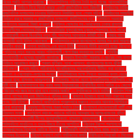
বিয়ের প্রতি আগ্রহ হারাচ্ছে"
"নিভৃতপল্লির নারীদের তৈরি জুতা পাচ্ছে আন্তর্জাতিক
বাজারে"
"নির্বাচন নিয়ে বিতর্ক করছে একটি রাজনৈতিক দল: রিজভী"
"নির্বাচনের তারিখ
রাজনৈতিক দলগুলোর চাওয়ার ভিত্তিতে নির্ধারিত হবে: প্রেস সচিব"
"নির্বাচনের সময়সীমা
নির্ধারণ করবে সরকার ও রাজনৈতিক দলগুলো: জাতিসংঘের দূত"
"নির্বাচিত সরকারই
সর্বোত্তম সরকার: মির্জা ফখরুল"
"নিষিদ্ধ ঘোষণার পর ভোরবেলায় ঢাকার রাস্তায়
ছাত্রলীগের নেতাদের মিছিল"
"নেতানিয়াহু যুক্তরাজ্যে ঢুকলে গ্রেপ্তার হতে পারেন
"নোয়াখালী জেলা বিএনপির নতুন পাঁচ সদস্যের আহ্বায়ক কমিটি গঠন"
"পদ্মার পাড়ে
অস্থায়ী হাটে ইলিশ বেচাকেনা"''
"পাকিস্তান থেকে বাংলাদেশে আসার পর রুনা লায়লার
সম্মুখীন বাধার"
"পাগলা মসজিদে এক বস্তা চিঠি:
"পাবনার শুঁটকি রপ্তানি হচ্ছে বিদেশে"
"পুতিনের নতুন ধরনের আরও শক্তিশালী ক্ষেপণাস্ত্র ব্যবহারের হুমকি"
"পৃথিবীর
অভ্যন্তরীণ কেন্দ্রের আকৃতি বদলাচ্ছে"
"প্রধান উপদেষ্টা: সরকার এ বছরের শেষ নাগাদ
নির্বাচন আয়োজন করবে"
"প্রবল ঘূর্ণিঝড় 'দানা' আসন্ন: বাংলাদেশের জন্য ঝুঁকির
পর্যবেক্ষণ"
"প্রেস সচিব: সচিবালয়ে সাংবাদিকদের প্রবেশাধিকার সীমিত করা হয়েছে"
"ফিফা ও খেলোয়াড়-ক্লাবের সংঘাত
"ফ্যাসিবাদের পক্ষে লিখতে ব্যবহৃত কলম ভেঙে
দেওয়া হবে: হাসনাত আবদুল্লাহ"
"বইমেলায় ‘মবের’ মতো উসকানিমূলক পরিস্থিতি কেন
সৃষ্টি হলো
"বঙ্গোপসাগরে মাছ ধরার সময় মিয়ানমারের নৌবাহিনীর হাতে আটক ৫৬ জেলে"
"বছরের পর বছর মনে রাখা হবে তোমার অর্জন" – মুশফিককে নিয়ে তামিম
"বরিশাল শিক্ষা
বোর্ডে পাসের হার এবং জিপিএ-৫ বৃদ্ধির খবর"
"বাজারে উন্মোচন হলো সিটি গ্রুপের নতুন
পণ্য ‘টুটি টুইস্ট’"
"বাজেটে অর্থনৈতিক পুনরুদ্ধারে গুরুত্ব দেওয়ার আহ্বান সিপিডির"
"বাবা কারাগারে
"বায়ুদূষণে বিশ্বের পঞ্চম স্থানে ঢাকা
"বাংলাদেশ ডেভেলপমেন্ট পার্টি পেল
নিবন্ধন সনদ"
"বাংলাদেশ ব্যাংক: ব্যাংকে সাইবার আক্রমণের আশঙ্কাজনক বৃদ্ধি"
"বাংলাদেশে আওয়ামী লীগের অপ্রাসঙ্গিকতা: হাসনাত আবদুল্লাহ"
"বাংলাদেশের
পাঠ্যবইতে মানচিত্র ও তথ্য বিষয়ে চীনের আপত্তি"
"বিচারক ট্রাম্প প্রশাসনের
গণবরখাস্তের নির্দেশনা আটকে দিলেন"
"বিটিআরসি স্টারলিংক নিয়ে কাজ করছে: ইলন
মাস্কের উদ্যোগ"
"বিদেশ ভ্রমণে দেশি পর্যটকদের কমতি
"বিপিএলে ক্রিকেট ও সিনেমার