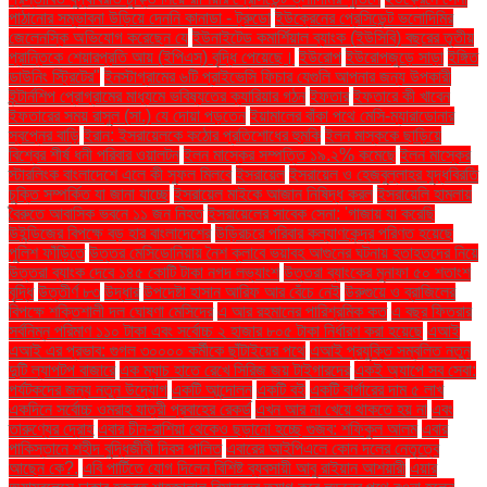
পাঠানোর সম্ভাবনা উড়িয়ে দেননি কানাডা - ট্রুডো
ইউক্রেনের প্রেসিডেন্ট ভলোদিমির
জেলেনস্কি অভিযোগ করেছেন যে
ইউনাইটেড কমার্শিয়াল ব্যাংক (ইউসিবি) বছরের তৃতীয়
প্রান্তিকে শেয়ারপ্রতি আয় (ইপিএস) বৃদ্ধি পেয়েছে।
ইউরোপ
ইউরোপজুড়ে সাড়া
ইঙ্গিত
ডাউনিং স্ট্রিটের"
ইনস্টাগ্রামের ৬টি প্রাইভেসি ফিচার যেগুলি আপনার জন্য উপকারী
ইন্টার্নশিপ প্রোগ্রামের মাধ্যমে ভবিষ্যতের ক্যারিয়ার গঠন
ইফতার
ইফতারে কী খাবেন
ইফতারের সময় রাসুল (সা.) যে দোয়া পড়তেন
ইয়ামালের বাঁকা পথে মেসি-ম্যারাডোনার
স্বপ্নের বাড়ি
ইরান: ইসরায়েলকে কঠোর প্রতিশোধের হুমকি
ইলন মাস্ককে ছাড়িয়ে
বিশ্বের শীর্ষ ধনী পরিবার ওয়ালটন
ইলন মাস্কের সম্পত্তি ১৯.২% কমেছে
ইলন মাস্কের
স্টারলিংক বাংলাদেশে এলে কী সুফল মিলবে
ইসরায়েল
ইসরায়েল ও হেজবুল্লাহর যুদ্ধবিরতি
চুক্তি সম্পর্কিত যা জানা যাচ্ছে
ইসরায়েল মাইকে আজান নিষিদ্ধ করল
ইসরায়েলি হামলায়
বৈরুতে আবাসিক ভবনে ১১ জন নিহত
ইসরায়েলের সাবেক সেনা: 'গাজায় যা করেছি
উইন্ডিজের বিপক্ষে বড় হার বাংলাদেশের
উড়িরচরে পরিবার কল্যাণকেন্দ্র পরিণত হয়েছে
পুলিশ ফাঁড়িতে
উত্তর মেসিডোনিয়ায় নৈশ ক্লাবে ভয়াবহ আগুনের ঘটনায় হতাহতদের নিয়ে
উত্তরা ব্যাংক দেবে ১৪৫ কোটি টাকা নগদ লভ্যাংশ
উত্তরা ব্যাংকের মুনাফা ৫০ শতাংশ
বৃদ্ধি
উত্তীর্ণ ৮৩
উদ্ধার
উপদেষ্টা হাসান আরিফ আর বেঁচে নেই
উরুগুয়ে ও ব্রাজিলের
বিপক্ষে শক্তিশালী দল ঘোষণা মেসিদের
এ আর রহমানের পারিশ্রমিক কত
এ বছর ফিতরার
সর্বনিম্ন পরিমাণ ১১০ টাকা এবং সর্বোচ্চ ২ হাজার ৮০৫ টাকা নির্ধারণ করা হয়েছে
এআই
এআই এর প্রভাব: গুগল ৩০০০০ কর্মীকে ছাঁটাইয়ের পথে
এআই প্রযুক্তি সম্বলিত নতুন
দুটি ল্যাপটপ বাজারে
এক ম্যাচ হাতে রেখে সিরিজ জয় টাইগারদের
একই অ্যাপে সব সেবা:
পর্যটকদের জন্য নতুন উদ্যোগ
একটি আন্দোলন
একটি বই
একটি বার্গারের দাম ৫ লাখ
একদিনে সর্বোচ্চ ওমরাহ যাত্রী প্রবাহের রেকর্ড
এখন আর না খেয়ে থাকতে হয় না
এবং
তারুণ্যের দ্রোহ
এবার চীন-রাশিয়া থেকেও ছড়ানো হচ্ছে গুজব: শফিকুল আলম
এবার
পাকিস্তানে শহীদ বুদ্ধিজীবী দিবস পালিত
এবারের আইপিএলে কোন দলের নেতৃত্বে
আছেন কে?.
এবি পার্টিতে যোগ দিলেন বিশিষ্ট ব্যবসায়ী আবু রাইয়ান আশয়ারী
এয়ার