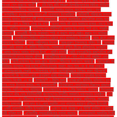
বদলি নিয়ে ব্রাজিল কি ফিফার নিয়ম ভঙ্গ করেছে?"
"৭০ মাইল দূরে ৪০ বছর পর খুঁজে
পাওয়া গেল হারানো আংটি"
"৮ দবি নিয়ে কবি নজরুল বিশ্ববিদ্যালয়ের মিডিয়া স্টাডিজ
বিভাগে শিক্ষার্থীদের আন্দোলন"
"অন্তর্বর্তী সরকার যথাযথ পদক্ষেপ গ্রহণে ব্যর্থ
"অপরাজিতা ফুলের চায়ে পাবেন ৬টি অসাধারণ উপকারিতা"
"অভিবাসী পরিবারের সন্তান
কমলার সামনে ইতিহাস সৃষ্টি করার সম্ভাবনা"
"অমুক ব্যবসায়ীর রাজনৈতিক দলের সঙ্গে
সম্পর্ক: কেন এ বিষয়ে লেখা হয় না?"
"অযথা সময় নষ্ট করে সরকারে থাকার কোনো ইচ্ছা
নেই: আসিফ নজরুল"
"আইনশৃঙ্খলা পরিস্থিতি সন্ধ্যার পর থেকে স্পষ্ট হবে: স্বরাষ্ট্র
উপদেষ্টা"
"আওয়ামী লীগের অবস্থান স্পষ্ট না করলে যমুনা ঘেরাও করবে গণ অধিকার
পরিষদ"
"আগামীকাল নির্বাচন কমিশনে বৈঠকে যাবে জামায়াতে ইসলামী"
"আজ রাতে ঢাকায়
আসছেন সাকিব?"
"আজ লক্ষ্মীপূজার উৎসব"
"আজহারুল ইসলামকে মুক্তি দিন
"আমাদের
কথা কেউ ভাবছে না: মার্কিন নির্বাচনের প্রেক্ষাপটে পশ্চিম তীরের বাসিন্দাদের অনুভূতি"
"আমার হিজাব আমার শক্তির উৎস" : মার্কিন ছাত্রী
"আমি যুক্তরাষ্ট্রের রাজনৈতিক বন্দী:
ফিলিস্তিনি ছাত্র মাহমুদ খলিল"
"আর্জেন্টিনার কাছে ৬ গোল খেয়ে সেই ব্রাজিল এখন
শীর্ষে"
"আলী-চমকের পর হৃদয়-ঝড়ে বরিশাল পৌঁছালো ফাইনালে আবারো"
"আলেপ্পোর পর
সিরিয়ার অন্যান্য শহর দখলে এগিয়ে চলেছে হায়াত আল-শাম: কে বা কারা তারা?"
"আসলাঙ্কারের সেঞ্চুরি ও তিকশানার ঘূর্ণিতে অস্ট্রেলিয়াকে বিস্মিত করল শ্রীলঙ্কা"
"আসলেই কি আপেল খেলে রোগমুক্ত থাকা সম্ভব?"
"ইতালিতে যাওয়ার উদ্দেশ্যে
লিবিয়ায় নিখোঁজ ২৪ জন
"ইসরায়েলি ৩ জিম্মি মুক্ত
"ইসরায়েলি বাহিনীর অভিযানে বন্ধ
হয়ে গেছে উত্তর গাজার শেষ হাসপাতালটি"
"ইসরায়েলে নেতানিয়াহুর বিরুদ্ধে হাজারো
মানুষের প্রতিবাদ: দ্য গার্ডিয়ান"
"উড়োজাহাজে ৪০ ঘণ্টার নির্যাতন: হাতকড়া
"উৎসবমুখর
পরিবেশে নটর ডেম ইউনিভার্সিটি বাংলাদেশের দ্বিতীয় সমাবর্তন সফলভাবে অনুষ্ঠিত"
"এই
দেশ ১৯৭১-এর শহীদদের রক্তের প্রতি বিশ্বাসঘাতকতা করেছে: কুমিল্লায় জোনায়েদ
সাকির মন্তব্য"
"এক মাস ধরে খোলা সয়াবিন তেল ব্যবহার করছেন বাণিজ্য উপদেষ্টা"
"একটি আমলকীর অসীম উপকারিতা!"
"একুশে পদক পাচ্ছেন ১৪ বিশিষ্ট ব্যক্তি ও জাতীয়
নারী ফুটবল দল"
"এশিয়াটিক ল্যাবরেটরিজের মুনাফা কমেছে"
"এসঅ্যান্ডপি আদানির তিনটি