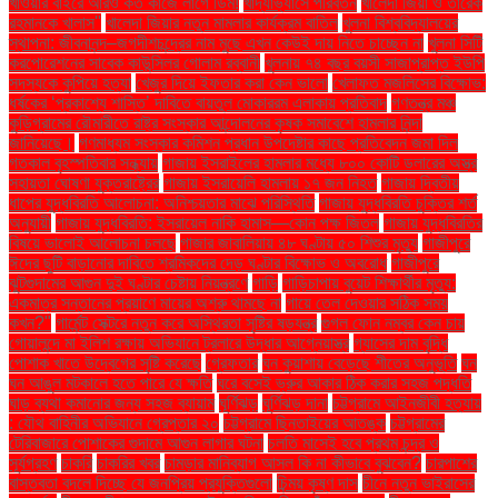
খাওয়ার বাইরে আরও কত কাজে লাগে ডিম!
খাদ্যাভ্যাসে পরিবর্তন
খালেদা জিয়া ও তারেক
রহমানকে খালাস''
খালেদা জিয়ার নতুন মামলার কার্যক্রম বাতিল
খুলনা বিশ্ববিদ্যালয়ের
স্থাপনা: জীবনানন্দ–জগদীশচন্দ্রের নাম মুছে এখন কেউই দায় নিতে চাচ্ছেন না
খুলনা সিটি
করপোরেশনের সাবেক কাউন্সিলর গোলাম রব্বানী
খুলনায় ৭৪ বছর বয়সী সাজাপ্রাপ্ত ইউপি
সদস্যকে কুপিয়ে হত্যা
খেজুর দিয়ে ইফতার করা কেন ভালো
খেলাফত মজলিসের বিক্ষোভ:
ধর্ষকের ‘প্রকাশ্যে শাস্তি’ দাবিতে বায়তুল মোকাররম এলাকায় প্রতিবাদ
গণতন্ত্র মঞ্চ
কুড়িগ্রামের রৌমারীতে রাষ্ট্র সংস্কার আন্দোলনের কৃষক সমাবেশে হামলার নিন্দা
জানিয়েছে।
গণমাধ্যম সংস্কার কমিশন প্রধান উপদেষ্টার কাছে প্রতিবেদন জমা দিল
গতকাল বৃহস্পতিবার সন্ধ্যায়
গাজায় ইসরাইলের হামলার মধ্যে ৮০০ কোটি ডলারের অস্ত্র
সহায়তা ঘোষণা যুক্তরাষ্ট্রের
গাজায় ইসরায়েলি হামলায় ১৭ জন নিহত
গাজায় দ্বিতীয়
ধাপের যুদ্ধবিরতি আলোচনা: অনিশ্চয়তার মাঝে পরিস্থিতি
গাজায় যুদ্ধবিরতি চুক্তির শর্ত
অনুযায়ী
গাজায় যুদ্ধবিরতি: ইসরায়েল নাকি হামাস—কোন পক্ষ জিতল
গাজায় যুদ্ধবিরতির
বিষয়ে ভালোই আলোচনা চলছে
গাজার জাবালিয়ায় ৪৮ ঘণ্টায় ৫০ শিশুর মৃত্যু
গাজীপুরে
ঈদের ছুটি বাড়ানোর দাবিতে শ্রমিকদের দেড় ঘণ্টার বিক্ষোভ ও অবরোধ
গাজীপুরে
ঝুটগুদামের আগুন দুই ঘণ্টার চেষ্টায় নিয়ন্ত্রণে
গাড়ি
গাড়িচাপায় বুয়েট শিক্ষার্থীর মৃত্যু:
একমাত্র সন্তানের প্রয়াণে মায়ের অশ্রু থামছে না
গায়ে তেল দেওয়ার সঠিক সময়
কখন?"
গার্মেন্ট সেক্টরে নতুন করে অস্থিরতা সৃষ্টির ষড়যন্ত্র
গুগল ফোন নম্বর কেন চায়
গোয়ালন্দে মা ইলিশ রক্ষায় অভিযানে ট্রলারে উদ্ধার আগ্নেয়াস্ত্র
গ্যাসের দাম বৃদ্ধি
পোশাক খাতে উদ্বেগের সৃষ্টি করেছে
গ্রেফতার
ঘন কুয়াশায় বেড়েছে শীতের অনুভূতি
ঘন
ঘন আঙুল মটকালে হতে পারে যে ক্ষতি
ঘরে বসেই ভ্রুর আকার ঠিক করার সহজ পদ্ধতি
ঘাড় ব্যথা কমানোর জন্য সহজ ব্যায়াম
ঘূর্ণিঝড়
ঘূর্ণিঝড় দানা
চট্টগ্রামে আইনজীবী হত্যায়
: যৌথ বাহিনীর অভিযানে গ্রেপ্তার ২০
চট্টগ্রামে ছিনতাইয়ের আতঙ্ক
চট্টগ্রামের
টেরিবাজারে পোশাকের গুদামে আগুন লাগার ঘটনা
চলতি মাসেই হবে প্রথম চন্দ্র ও
সূর্যগ্রহণ
চাকরি
চাকরির খবর
চামড়ার মানিব্যাগ আসল কি না কীভাবে বুঝবেন?
চারপাশের
বাস্তবতা বদলে দিচ্ছে যে জনপ্রিয় প্রযুক্তিগুলো
চিন্ময় কৃষ্ণ দাস
চীনে নতুন ভাইরাসের