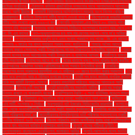
কোম্পানির ঋণমান কমালো"
"এহুদ ওলমার্ট কীভাবে তৈরি করেছিলেন ইসরায়েল-ফিলিস্তিন
রাষ্ট্রের মানচিত্র"
"ঐকমত্য কমিশন রাজনৈতিক দলগুলোর সাথে আলাদাভাবে আলোচনা
করবে: আলী রীয়াজ"
"ওসমানী বিমানবন্দরে অগ্নিনির্বাপণ মহড়ায় অংশ নিলেন বেবিচক
চেয়ারম্যান"
"কাউকে বিশৃঙ্খলা সৃষ্টির সুযোগ দেওয়া যাবে না
"কিশোরগঞ্জে ভাঙারি দোকানে
মর্টার শেল দেখতে পেয়ে ৯৯৯-এ কল
"কেনেডি হত্যাকাণ্ডের বিষয়ে ৮০ হাজার পৃষ্ঠার
গোপন নথি প্রকাশ"
"ক্ষমতায় থাকা অবস্থায় নির্বাচনে অংশগ্রহণ জনগণ আর মেনে নেবে
না: জি এম কাদের"
"গণ–অভ্যুত্থানের ছয় মাস পর ছেলের মরদেহ পেয়ে মা'র অবিরত
কান্না"
"গণমাধ্যম সরকার অখুশি হবে এমন সংবাদ প্রকাশে ভয় পাচ্ছে: জি এম কাদের"
"গাজায় ২ মার্চের পর খাদ্য সহায়তা প্রবাহ বন্ধ: জাতিসংঘ"
"গাজায় অবৈধ আদেশ
অমান্য করতে সেনাদের প্রতি ইসরায়েলের সাবেক নিরাপত্তা উপদেষ্টার আহ্বান"'
"গাজার
সংঘর্ষ বন্ধের জন্য আলোচনার প্রতি ইসরায়েল ও হামাসের আগ্রহ"
"গাজীপুরে হামলা:
ওসি প্রত্যাহার
"গোসলের আগে না পরে
"ঘরের বাতাসে দূষণ: সুস্থ থাকার জন্য করণীয়".
"চট্টগ্রামের আঞ্চলিক ভাষায় রোহিঙ্গাদের জন্য প্রধান উপদেষ্টার বার্তা"
"চাকরিতে
প্রবেশের জন্য পুরুষদের বয়সসীমা ৩৫ ও নারীদের ৩৭ বছরে উন্নীত করার প্রস্তাব"
"চার
মাস ধরে রপ্তানি আয় ৪ বিলিয়ন ডলারের উপরে"
"চারটি পদ ছাড়া জাতীয় নাগরিক কমিটির
বাকি সব কমিটি বিলুপ্ত ঘোষণা"
"চারবার বসতভিটা সরিয়েও ভাঙনের আতঙ্কে আলী
আহমদ"
"চীনের ৫টি পদক্ষেপ
"চুয়েট ছাত্রলীগের সভাপতি আটক"
"চোখের স্বাস্থ্য
উন্নত রাখতে যে খাবারগুলি খাবেন"
"চ্যাম্পিয়নস ট্রফি: ২ শর্তে হাইব্রিড মডেলে সম্মত
পাকিস্তান"
"ছুরিকাঘাত ও বৈদ্যুতিক শকে হত্যা: সবজিখেতে লাশ ফেলা"
"জমিয়ত ও
এবি পার্টি: সংস্কার ও নির্বাচন
"জয়পুরহাটে হাট ইজারায় সিন্ডিকেটের কারসাজি
"জাপানের
পক্ষ থেকে অন্তর্বর্তীকালীন সরকারের প্রতি সমর্থন পুনর্ব্যক্ত"
"জার্মানির কঠোর অভিবাসন
নীতি পরিকল্পনা ব্যর্থ"m
"জাহাঙ্গীরনগর বিশ্ববিদ্যালয় ভর্তি পরীক্ষার প্রশ্নপত্রে ত্রুটি:
৮০টির পরিবর্তে ৭৮টি প্রশ্ন"
"জিনস পরিবর্তন করতে অস্বীকার করায় দাবা চ্যাম্পিয়নশিপ
থেকে বাদ পড়লেন বর্তমান চ্যাম্পিয়ন কার্লসেন"
"জুলাই মাসের শহীদরা দুর্নীতি ও
দুঃশাসনমুক্ত বাংলাদেশ চেয়েছিলেন: জামায়াত আমির"
"জুলাই-আগস্টের মধ্যে জাতীয়