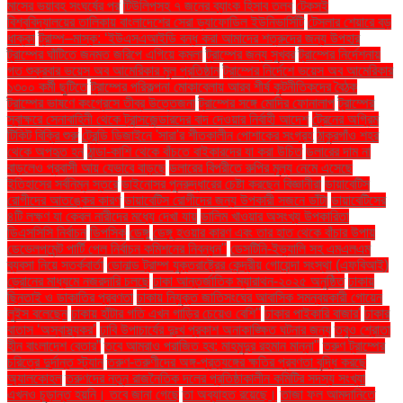
মাসের ভয়াবহ সংঘর্ষের পর
টিউলিপসহ ৭ জনের ব্যাংক হিসাব তলব
টেকসই
বিশ্ববিদ্যালয়ের তালিকায় বাংলাদেশের সেরা ড্যাফোডিল ইউনিভার্সিটি
টেসলার শেয়ারে বড়
ধাক্কা
ট্রাম্প–মাস্ক: ‘ইউএসএআইডি বন্ধ করা আমাদের শত্রুদের জন্য উপহার
ট্রাম্পের ঘাঁটিতে জনমত জরিপে এগিয়ে কমলা
ট্রাম্পের জন্য সুখবর
ট্রাম্পের নির্দেশনায়
গত শুক্রবার ভয়েস অব আমেরিকার মূল প্রতিষ্ঠান
ট্রাম্পের নির্দেশে ভয়েস অব আমেরিকার
১৩০০ কর্মী ছুটিতে
ট্রাম্পের পরিকল্পনা মোকাবেলায় আরব শীর্ষ কূটনীতিকদের বৈঠক
ট্রাম্পের ভাষণে কংগ্রেসে তীব্র উত্তেজনা
ট্রাম্পের সঙ্গে মোদির ফোনালাপ
ট্রাম্পের
স্বাক্ষরে সেনাবাহিনী থেকে ট্রান্সজেন্ডারদের বাদ দেওয়ার নির্বাহী আদেশ
ট্রেনের অগ্রিম
টিকিট বিক্রি শুরু
ট্রেন্ডি ডিজাইনে 'সারা'র শীতকালীন পোশাকের সংগ্রহ
ঠাকুরগাঁও শহর
থেকে অপহৃত হন
ঠান্ডা-কাশি থেকে বাঁচতে বাইকারদের যা করা উচিত
ডলারের দাম না
বাড়লেও প্রবাসী আয় যেভাবে বাড়ছে
ডলারের বিপরীতে রুপির মূল্য নেমে এসেছে
ইতিহাসের সর্বনিম্ন স্তরে
ডাইনোসর পুনরুদ্ধারের চেষ্টা করছেন বিজ্ঞানীরা
ডায়াবেটিস
রোগীদের আতঙ্কের কারণ
ডায়াবেটিস রোগীদের জন্য উপকারী সজনে ডাঁটা
ডায়াবেটিসের
৪টি লক্ষণ যা কেবল নারীদের মধ্যে দেখা যায়
ডালিম খাওয়ার অসংখ্য উপকারিতা
ডিএসসিসি নির্বাচন
ডিপসিক
ডেঙ্গু
ডেঙ্গু হওয়ার কারণ এবং তার হাত থেকে বাঁচার উপায়
ডেভেলপমেন্ট পার্টি পেল নির্বাচন কমিশনের নিবন্ধন"
ডেসটিনি-ইভ্যালি সহ এমএলএম
ব্যবসা নিয়ে সতর্কবার্তা
ডোনাল্ড ট্রাম্প যুক্তরাষ্ট্রের কেন্দ্রীয় গোয়েন্দা সংস্থা (এফবিআই)
ড্রোনের মাধ্যমে নজরদারি চলছে
ঢাকা আন্তর্জাতিক ম্যারাথন-২০২৫ অনুষ্ঠিত
ঢাকায়
ছিনতাই ও ডাকাতির প্রবণতা
ঢাকায় নিযুক্ত জাতিসংঘের আবাসিক সমন্বয়কারী গোয়েন
লুইস বলেছেন
ঢাকায় হাঁটার গতি এখন গাড়ির চেয়েও বেশি''
ঢাকার পাইকারি বাজার'
ঢাকার
বাতাস ‘অস্বাস্থ্যকর’
ঢাবি উপাচার্যের দুঃখ প্রকাশ অনাকাঙ্ক্ষিত ঘটনার জন্য
তবুও শ্রোতা
হীন বাংলাদেশ বেতার”
তবে আমরাও পরাজিত হব: মাহমুদুর রহমান মান্না"
তরুণ ট্রাম্পের
চরিত্রে দুর্দান্ত স্ট্যান
তরুণ-তরুণীদের অঙ্গ-প্রত্যঙ্গের ক্ষতির প্রবণতা বৃদ্ধি করছে
অ্যালকোহল
তরুণদের নতুন রাজনৈতিক দলের প্রতিষ্ঠাকালীন কমিটির সদস্য সংখ্যা
এখনও চূড়ান্ত হয়নি। তবে জানা গেছে
তা অব্যাহত রয়েছে।
তাজা ফল আমদানিতে