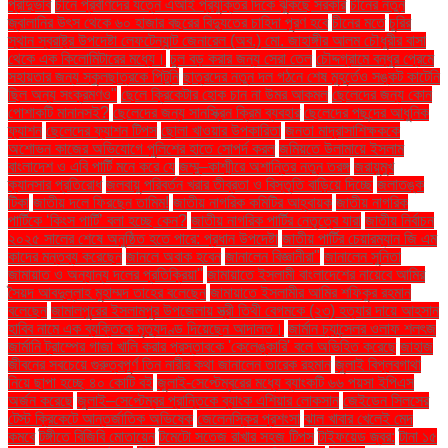
প্রাদুর্ভাব
চীনে প্রবীণদের যত্নে এআই প্রযুক্তির দিকে ঝুঁকছে সরকার
চীনের নতুন
জ্বালানির উৎস থেকে ৬০ হাজার বছরের বিদ্যুতের চাহিদা পূরণ হবে
চীনের মতে
চুরির
স্থান স্বরাষ্ট্র উপদেষ্টা লেফটেন্যান্ট জেনারেল (অব.) মো. জাহাঙ্গীর আলম চৌধুরীর বাসা
থেকে এক কিলোমিটারের মধ্যে।
চুল বড় করার জন্য সেরা তেল
চৌদ্দগ্রামে বন্ধুর প্রেমে
সহায়তার জন্য স্কুলছাত্রকে পিটুনি
ছাত্রদের নতুন দল গঠনে শেষ মুহূর্তেও সঙ্কট কাটেনি
ছিল অন্য সংক্রমণও"
ছেলে ক্রিকেটার হোক চান না উমর আকমল
ছেলেদের জন্য কোন
পোশাকটি মানানসই?
ছেলেদের জন্য সানস্ক্রিন ক্রিম ব্যবহার
ছেলেদের পছন্দের আধুনিক
ফ্যাশন
ছেলেদের ফ্যাশন টিপস
ছোলা খাওয়ার উপকারিতা
জনতা মাদ্রাসাশিক্ষককে
অশোভন কাজের অভিযোগে পুলিশের হাতে সোপর্দ করল
জমিয়তে উলামায়ে ইসলাম
বাংলাদেশ ও এবি পার্টি মনে করে যে
জম্মু–কাশ্মীরে অশান্তির নতুন তরঙ্গ
জরায়ুমুখ
ক্যানসার প্রতিরোধ
জলবায়ু পরিবর্তন খরার তীব্রতা ও বিস্তৃতি বাড়িয়ে দিচ্ছে
জলাতঙ্ক
টিকা
জাতীয় দলে ফিরছেন তামিম!
জাতীয় নাগরিক কমিটির আহ্বায়ক
জাতীয় নাগরিক
পার্টিকে ‘কিংস পার্টি’ বলা হচ্ছে কেন?
জাতীয় নাগরিক পার্টির নেতৃত্বে যারা
জাতীয় নির্বাচন
২০২৫ সালের শেষে অনুষ্ঠিত হতে পারে: প্রধান উপদেষ্টা
জাতীয় পার্টির চেয়ারম্যান জি এম
কাদের মন্তব্য করেছেন
জানলে অবাক হবেন
জানালেন বিজ্ঞানীরা"
জানালেন সুনিতা
জামায়াত ও অন্যান্য দলের প্রতিক্রিয়া''
জামায়াতে ইসলামী বাংলাদেশের নায়েবে আমির
সৈয়দ আবদুল্লাহ মুহাম্মদ তাহের বলেছেন
জামায়াতে ইসলামীর আমির শফিকুর রহমান
বলেছেন
জামালপুরের ইসলামপুর উপজেলায় স্ত্রী তিথী বেগমকে (২৩) হত্যার দায়ে আহসান
হাবিব নামে এক ব্যক্তিকে মৃত্যুদণ্ড দিয়েছেন আদালত।
জার্মান চ্যান্সেলর ওলাফ শলৎজ
জার্মানি ট্রাম্পের গাজা খালি করার প্রস্তাবকে 'কেলেঙ্কারি' বলে অভিহিত করেছে
জাহাজ
জীবনের সবচেয়ে গুরুত্বপূর্ণ তিন নারীর কথা জানালেন তারেক রহমান
জুলাই বিপ্লবগাথা
নিয়ে ছাপা হচ্ছে ৪০ কোটি বই
জুলাই-সেপ্টেম্বরের মধ্যে ব্যাংকটি ৬৬ পয়সা ইপিএস
অর্জন করেছে
জুলাই–সেপ্টেম্বর প্রান্তিকে ব্যাংক এশিয়ার লোকসান
জেইডেন সিলসের
টেস্ট ক্রিকেটে আন্তর্জাতিক অভিষেক
জেলেনস্কির প্রশংসা
ঝাল খাবার খেলেই মেদ
কমবে
টঙ্গীতে বিজিবি মোতায়েন
টমেটো সতেজ রাখার সহজ টিপস
টাইফয়েড জ্বর:
টানা ১৫