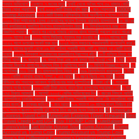
প্রধান অভিযোগ”
“ডেঙ্গুতে ৭ জনের মৃত্যু
“দুবাই থেকে অবৈধ পথে ৩২ হাজার কোটি
টাকার সোনা প্রবাহিত”
“বর্ষে ২০০ কোটি টাকার বেশি বরাদ্দ
১ জন গ্রেপ্তার"
1000$
Trump Account
১০৩ কোটি টাকার হেলিকপ্টার নিয়ে অনুশীলনে গেলেন নেইমার
১২০০ টাকা প্যাকেজে হেলথ চেকআপের সুযোগ ইনসাফ বারাকাহ হাসপাতালে
১৮ বছরের
দীর্ঘ ক্যারিয়ারের সমাপ্তি টানলেন মাহমুদউল্লাহ রিয়াদ
১৯ বিশ্ববিদ্যালয়ে গুচ্ছ ভর্তি
বিজ্ঞপ্তি প্রকাশ
২ মার্চের পর থেকে গাজায় কোনও খাদ্য সামগ্রী প্রবেশ করতে পারেনি
২০০৮ সালের কথা
২০১১ সালে সিরিয়ায় গৃহযুদ্ধ শুরু হওয়ার পর
২০২১ সালের জুনে
২০২২ সালে ডলারের সংকট শুরু হলে
২০২৪ সালে সবচেয়ে প্রভাবশালী বাংলাদেশি কারা?
২০২৪ সালের জুলাই থেকে ১৯ মার্চ পর্যন্ত প্রবাসী আয় মোট ২ হাজার ৭৪ কোটি ডলার
হয়েছে
২০২৬ বিশ্বকাপ আয়োজনের গুরুদায়িত্ব ট্রাম্পের কাঁধে
২৮টি গুলিতে নিহত হন
ইন্দিরা গান্ধী
২৯ জানুয়ারি
২৯ বস্তা টাকা এবং এক বস্তা চিঠি পাওয়া গেছে
৩ মার্চ
৩ মার্চে
খালেদা জিয়াকে খালাসের বিরুদ্ধে লিভ টু আপিলের শুনানি
৩০ মিনিটে নিয়ন্ত্রণে আসে"
৩০
সেপ্টেম্বর
৩০০ টাকা!
৩৩ হামলাকারীসহ নিহত ৫৮
৩৬৯ ফিলিস্তিনি কারামুক্ত"
৪ দিনে
৮০০ কোটি! কোথায় থামবে 'পুষ্পা ২' এর আয়?
৪১ বছরে বিচার শেষ হয়নি
৪৩তম
বিসিএস বাদ পড়াদের আবেদন পুনর্বিবেচনার সভা বৃহস্পতিবার
৫ টাকা বেশি
৫ শতাংশই
থাকবে পূর্বের মতো"
৫০০ কোটি টাকা দেবে: নতুন টাকা ছাপানোর প্রয়োজন নেই
৬ মার্চ
৬৭৫ টাকায় আমদানি
৭ আগস্ট ২০০৫: মেসির অভিষেকের দিন
৭ বছরের শিশুকে আইটি
কোম্পানিতে চাকরির প্রস্তাব
৭৩০ কোটি টাকার ‘প্রবাসী আয় নাটক’ কি কালোটাকা সাদা
করার জন্য?
৮ চক্রের জড়িত"
৮ জন আহত
৮.৬ শতাংশ ১৮ মাসের মধ্যে নির্বাচন চান
৮.৭ শতাংশ জনগণ আগামী দুই থেকে তিন বছরের মধ্যে নির্বাচন চান
AI
American
Express Travel Card
American Express Travel Rewards
Best
Travel Credit Card USA
Buy TRUMP Coin
CuteBabies
FunnyVideo
Get White House Tour
Trump Account
Trump
Account vs Trump Coin:
Trump Account vs Trump Coin:
Here's the Difference Everyone's Googling (2026 Guide)