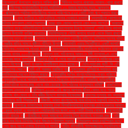
'বিস্ফোরণ' উপভোগ করছেন শাকিব খান"
"বিভিন্ন স্থানে খাবারের দোকান খোলা রাখতে
বাধা
"বিশ্বের সংঘাতজনিত ক্ষুধায় প্রতিদিন ২১ হাজার মানুষের মৃত্যু: অক্সফাম"
"বেক্সিমকোর শ্রমিক-কর্মচারীদের পাওনা পরিশোধে ৫২৫ কোটি টাকা ঋণ প্রদান করবে
সরকার"
"বোমা ফাটিয়ে ও গুলি চালিয়ে সোনার দোকানে ডাকাতি
"ব্যবসায়ীকে কোপানোর
ঘটনায় ছাত্রদল নেতা গ্রেপ্তার
"ভাঙা হাড় জোড়া লাগতে কেন সময় লাগে?"
"ভারতকে
পরাজিত করে সেমিফাইনালে বাংলাদেশ"
"ভালোবাসা দিবসে ‘তামাশা’ পোস্ট নিয়ে ব্যাখ্যা
দিলেন উপদেষ্টা ফরিদা আখতার"
"ভিনিসিয়ুসকে সৌদি ক্লাবে যাওয়া থেকে বিরত রাখতে
রিয়ালের নতুন কৌশল"
"মতলব উত্তরে ছাত্রদল নেত্রীর বাড়িতে অগ্নিসংযোগের ঘটনা"
"মন্ত্রীর বাড়ির সামনে বৃষ্টিতে দাঁড়িয়ে ছিলাম
"ময়নামতি ওয়ার সিমেট্রিতে একটি জাপানি
সৈনিকের দেহাবশেষ পাওয়া যায়নি"
"ময়মনসিংহে আজহারীর মাহফিলে মুঠোফোন হারানোর
ঘটনায় থানায় ২০০টি জিডি"
"মামুনুল হক: সচিবালয়ে আগুন ও টঙ্গী হত্যাকাণ্ড একে
অপরের সাথে সম্পর্কিত
"মিরপুরে চাঁদা না পেয়ে মার্কেট ভাঙচুর
"মিরপুরে সাকিবের খেলা
বন্ধে বিক্ষোভ
"মির্জা ফখরুল আগামীকাল লন্ডন যাচ্ছেন"
"মেসি-সুয়ারেজ জুটি: কি এটি
সর্বকালের সেরা?"
"যদি এই সরকার পরাজিত হয়
"যুক্তরাজ্য রাশিয়াকে সহায়তা করা
ব্যক্তিদের প্রবেশ নিষিদ্ধ করছে"
"যুক্তরাষ্ট্র অবৈধ বাংলাদেশিদের ফেরত পাঠাবে"
"যুক্তরাষ্ট্র থেকে সামরিক বিমানে দেশে ফিরলেন নথিপত্রহীন ভারতীয় অভিবাসীরা"
"রাজনৈতিক দলের কাছ থেকে নাম চেয়েছে ইসি গঠনের অনুসন্ধান কমিটি"
"রাজনৈতিক
বক্তব্য এড়াতে চাই
"রাশিফল ২০২৪: এই বছরে আপনার জীবন কেমন হতে পারে"
"রাশেদ খান মেনন ও তাঁর স্ত্রীর বিদেশে যাত্রায় নিষেধাজ্ঞা"
"রাহুলের তুলনায় বড় ব্যবধানে
ওয়েনাডে জয়ী প্রিয়াঙ্কা"
"রিজভী: ভারত বাংলাদেশের সার্বভৌমত্বে সরাসরি হস্তক্ষেপ
করছে"
"রূপগঞ্জে ডাকাতদের হামলায় ঢাকা বিশ্ববিদ্যালয়ের ছাত্রের চোখে গুরুতর আঘাত"
"রেকর্ড মুনাফা ও লভ্যাংশ: শেয়ারধারীদের জন্য ৯৭৫ কোটি টাকার ঘোষণা"
"রেস্তোরাঁয়
ভ্যাট বাড়ছে না
"রৌমারীতে কৃষক সমাবেশে হামলার নিন্দা জানালো গণতন্ত্র মঞ্চ"
"লাঠি
দিয়ে ভর দিয়ে টিসিবির ট্রাক খুঁজছেন বিল্লাল সরদার"
"লিভারপুল কখন চ্যাম্পিয়ন হবে?"
"শত বছর আগে ঢাকায় ইফতার ও সাহ্‌রি"
"শহীদ বুদ্ধিজীবী শামসুজ্জোহার মৃত্যুদিবসকে