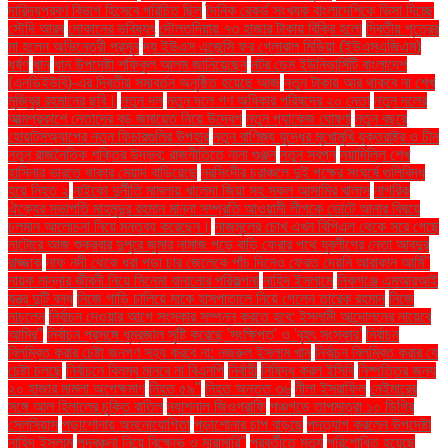
দারিদ্র্যপ্রবণ বিভাগ হিসেবে পরিচিত ছিল
দৈনিক রেকর্ড সংখ্যক বাংলাদেশিকে ভিসা দিচ্ছে
সৌদি আরব
দোকানের ভবিষ্যৎ
দৌলতদিয়ায় ৭৩ হাজার টাকায় বিক্রি হলো
দ্বিতীয় পুত্রের
মা হলেন অভিনেত্রী প্রসূন
দ্য ইউএস এজেন্সি ফর গ্লোবাল মিডিয়া (ইউএসএজিএম)
ধর্ষণ
ধান
ধান উপদেষ্টা শফিকুল আলম জানিয়েছেন
নটর ডেম ইউনিভার্সিটি বাংলাদেশ
(এনডিইউবি)-এর দ্বিতীয় সমাবর্তন অনুষ্ঠিত হয়েছে আজ
নতুন টাকায় আর থাকবে না শেখ
মুজিবুর রহমানের ছবি।
নতুন দল
নতুন দলে গণ অধিকার পরিষদের ২০ নেতা
নতুন দলের
আত্মপ্রকাশে নেতাদের বড় জমায়েত নিয়ে উদ্বেগ
নতুন প্যাকেজ ঘোষণা
নতুন বছরে
হোয়াটসঅ্যাপের নতুন ফিচারগুলির উপহার
নতুন বাণিজ্য যুদ্ধের মুখোমুখি যুক্তরাষ্ট্র ও চীন
নতুন রাজনৈতিক শক্তির উদ্ভব: রাজনীতিতে নানা গুঞ্জন
নতুন স্বপ্ন
নয়াদিল্লি শেখ
হাসিনার ভারতে থাকার মেয়াদ বাড়িয়েছে
নরসিংদীর চরাঞ্চলে দুই পক্ষের সংঘর্ষে গুলিবিদ্ধ
হয়ে নিহত ২
নাইকো দুর্নীতি মামলায় খালেদা জিয়া সহ সকল আসামির খালাস
নাগরিক
ঐক্যের সভাপতি মাহমুদুর রহমান মান্না সম্প্রতি আওয়ামী লীগকে ভোটে আনার বিষয়ে
চলমান আলোচনা নিয়ে মন্তব্য করেছেন।
নাজমুলের চোখ এখন বিপিএল থেকে সরে গেছে
নাটোরে আজ শুক্রবার দুপুরে জুমার নামাজ পড়ে বাড়ি ফেরার পথে যুবলীগের নেতা আবদুর
রাজ্জাক
নাফ নদী থেকে ধরা পড়া চার জেলেকে পাঁচ দিনেও ফেরত দেয়নি আরাকান আর্মি"
নায়ক মান্নার জীবনী নিয়ে সিনেমা বানানোর পরিকল্পনা
নাহিদ ইসলামে
নিকগঞ্জে এমআরআই
যন্ত্র দুটি বন্ধ
নিজে গাড়ি চালিয়ে মাকে হাসপাতালে নিয়ে গেলেন তারেক রহমান
নিজে
নাচলেন
নির্বাচন দেওয়ার আগে সংস্কার সম্পন্ন করতে হবে: ইসলামী আন্দোলনের নায়েবে
আমির"
নির্বাচন প্রসঙ্গে ধূম্রজাল সৃষ্টি করেছে 'সংক্ষিপ্ত' ও 'বৃহৎ সংস্কার'
নির্বাচন
বিলম্বিত করার চেষ্টা জনগণ সহ্য করবে না: নজরুল ইসলাম খান
নির্বাচন বিলম্বিত করার যে
চেষ্টা চলছে
নির্বাচনে বিলম্ব মানবে না বিএনপি
নির্বাহী
নিষিদ্ধ করল ইসিবি
নিষ্পত্তির জন্য
২০ হাজার মামলা অপেক্ষমাণ
নিহত ৫৯"
নিহত অন্তত ৩৬
নীলা ইসরাফিল
নেইমারের
সঙ্গে আল হিলালের চুক্তি বাতিল
ন্যাশনাল জিওগ্রাফি
পঞ্চগড়ে তাপমাত্রা ১০ ডিগ্রি
সেলসিয়াস
পড়াশোনায় অমনোযোগিতা
পড়াশোনার চাপ বাড়ছে
পদত্যাগ করলেন উপদেষ্টা
নাহিদ ইসলাম
পদবঞ্চনা নিয়ে বিক্ষোভ ও মারামারি"
পরবর্তীতে মৃত্যু
পরিশোধিত হয়েছে