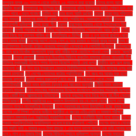
সম্পূরক শুল্ক ৩০ শতাংশ থেকে কমিয়ে ২৫ শতাংশ করা হয়েছে
তাঁদের জন্য আগে
স্ক্রিনিং জরুরি
তাপমাত্রা ৯ ডিগ্রির ঘরে
তাপমাত্রা বৃদ্ধি উদ্ভিদের কার্বন শোষণ বন্ধ করে
দিতে পারে - নতুন গবেষণা
তামিল নাড়ু
তার জন্য আমি দুঃখিত'
তারকা
তারুণ্যের শক্তিতে
‘সব সম্ভব’
তাহসানের কারণেই রোজা ও তার প্রেমিকের ব্রেকআপ হয়েছিল
তিব্বতে
শক্তিশালী ভূমিকম্প
তীব্র হচ্ছে শীত
তুরস্ক
তুরস্কের সরকার থেকে ইস্তানবুলে ফ্রি
ইফতার
তুলসী গ্যাবার্ড বলেন
তৃতীয় প্রান্তিকে ইউসিবির শেয়ারপ্রতি আয় বৃদ্ধি"
তৃতীয়
বিয়ে নিয়ে মুখ খুললেন শাকিব খান
তেঁতুলিয়ায় ৮ ডিগ্রি
ত্বক ও চুল ভালো রাখতে খেতে
হবে যেসব খাবার
ত্রিশের আগে ভেঙে গেল এ আর রহমান ও সায়রা বানুর সংসার
ৎস্য ও
প্রাণিসম্পদ উপদেষ্টা ফরিদা আখতার সম্প্রতি ফেসবুকে যে পোস্টটি দিয়েছেন
থাইল্যান্ডে
৬ মাস ধরে নিখোঁজ বাংলাদেশি যুবক থাই নারীর সঙ্গে হোটেলে পাওয়া গেল!
থাকছে ‘জুলাই
চত্বর’
দশরথ রঙ্গশালা
দিনাজপুরে বিএনপির মিছিলে ককটেল হামলার ঘটনায় আওয়ামী লীগ
দিল্লির মুখ্যমন্ত্রী হিসেবে শপথ নিলেন বিজেপি নেত্রী রেখা গুপ্ত
দীর্ঘদিন অল্প অল্প জ্বর -
অবহেলা নয়
দুই দিন ধরে ইসরায়েল যেভাবে ফিলিস্তিনের গাজার নিরীহ মানুষের ওপর বর্বর
হামলা চালাচ্ছে
দুই দেশের নেতাদের কঠোর প্রতিক্রিয়া"
দুই বছর পর আবার শুরু হলো
জাহাজ রপ্তানি
দুটোই সমান গুরুত্বপূর্ণ মনে করে"
দুধ বিক্রেতা থেকে সেনার
লেফটেন্যান্ট!
দুর্নীতি দমন কমিশন (দুদক) এর আবেদন অনুযায়ী
দুর্নীতি দমন কমিশন
(দুদক) গতকাল
দুর্বল ব্যাংকের গ্রাহকদের উদ্দেশে বাংলাদেশ ব্যাংকের গভর্নরের আশ্বাস
দেড় কোটি টাকা আত্মসাতের অভিযোগ"
দেশকে ধ্বংসের পথে নিয়ে গিয়ে আ.লীগ নেতারা
পালিয়েছেন"
দেশীয় সয়াবিনের ৮০ শতাংশ উৎপাদিত হয় যে জেলা থেকে
দেশে দেশে
রমজান পালনে সাংস্কৃতিক ভিন্নতা
দেশে প্রথমবারের মতো উদযাপিত হচ্ছে কৃষক দিবস
দেশের ১১টি শিক্ষা বোর্ডের অধীনে অনুষ্ঠিত এ বছরের এইচএসসি ও সমমান পরীক্ষার
ফলাফল মঙ্গলবার (১৫ অক্টোবর) প্রকাশিত হবে
দেশের অর্থনীতি উল্টো পথে যাচ্ছে
দেশের
প্রথম প্রযুক্তিনির্ভর অ্যানিম্যাল ওয়েলফেয়ার প্ল্যাটফর্ম 'পেটগো'
দেশের বাজারে সোনার
দাম প্রতি ভরি ২ হাজার ৬১৩ টাকা বাড়ছে। এর ফলে ভালো মানের এক ভরি সোনার দাম
হবে ১ লাখ ৫৩ হাজার টাকা
দেশের বিভিন্ন স্থানে ভূমিকম্প অনুভূত
দেশের সবচেয়ে