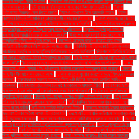
নির্বাচন সম্ভব: মির্জা ফখরুল"
"টাঙ্গাইলে আওয়ামী লীগ নেতা ফারুক হত্যা মামলার রায়ে
হতবাক সন্তানেরা
"টেনিসের রানি’র সঙ্গে সাক্ষাৎ করে উচ্ছ্বসিত নেইমার"
"ট্রাম্প
পেন্টাগনের নিয়ন্ত্রণ কেন নিতে চান?"
"ট্রাম্প প্রশাসন ডিম আমদানি করবে"
"ট্রাম্প
প্রশাসন বিশ্বব্যাপী মার্কিন দূতাবাসে কর্মী কমানোর সিদ্ধান্ত"
"ট্রাম্প প্রশাসনের নির্দেশে
ওয়াশিংটনে ইউএসএআইডির কর্মীদের বাসায় থাকার নির্দেশ"
"ট্রাম্প প্রশাসনের পরিকল্পনা:
যুক্তরাষ্ট্রের নেতৃত্বে বিশ্ব স্বাস্থ্য সংস্থা পরিচালনা"
"ট্রাম্প প্রেসিডেন্ট হলে কি
যুক্তরাষ্ট্রে আদানির সমস্যা সমাধান হবে?"
"ট্রাম্পের বিদ্বেষপূর্ণ বক্তব্য: গাজায়
যুদ্ধবিরতি চুক্তি কি ঝুঁকির মধ্যে?"
"ট্রাম্পের শুল্কের কারণে ভারতে অ্যাপলের
আইফোন উৎপাদনে কী পরিবর্তন আসতে পারে"
"ডিজিটাল উদ্ভাবনের নৈতিক ব্যবহার:
সামাজিক সংহতি ও অন্তর্ভুক্তি নিশ্চিতকরণে একটি কর্মশালা"
"ডিপ্লোমা ডিগ্রি বাতিলের
পর এবার গ্রেফতার হলেন ইস্তাম্বুলের মেয়র"
"ডিসি পদে কর্মকর্তাদের আগ্রহ হঠাৎ কমার
কারণ কী?"
"ডিসেম্বরের মধ্যে জেলার বিভিন্ন স্থানে কমিটি গঠনের পরিকল্পনা"
"ঢাকার
ইজতেমা থেকে ফেরার পথে পশ্চিমবঙ্গে মুসলিম তরুণকে আক্রান্ত করা হয়েছে"
"ঢাকার
জাহাঙ্গীর টাওয়ারে ক্যাফেতে আগুন
"ঢাকার রাস্তায় ধুলোর কারণে বাড়ছে শিশুদের স্বাস্থ্য
সমস্যা"
"তত্ত্বাবধায়ক সরকার ব্যবস্থা নিয়ে ৩টি রিভিউ আবেদন শুনানির তারিখ ১৭
নভেম্বর"
"তিন দশকে ৩০ বিশ্ব রেকর্ড: জাকেরের অসাধারণ কীর্তি"
"তিন সপ্তাহ পর
মুক্তিপণের ২৫ লাখ টাকা দেওয়ার পর তরুণের লাশ উদ্ধার"
"থাইরয়েড সম্পর্কিত ৫টি
প্রচলিত ভুল ধারণা"
"দিনাজপুরে মৌসুম শেষেও সুগন্ধি ধানের দাম হ্রাস"
"দীপু মনি ও
তাঁর স্বামীর বিরুদ্ধে দুদকের মামলা দায়ের"
"দুই প্ল্যাটফর্মের সমানসংখ্যক নেতা নিয়ে
নতুন দলের কমিটি
"দুটি আলংকারিক উদ্ভিদের বিবরণ"
"দুদকের মামলায় ইয়াবা ব্যবসায়ীর
৭৬ লাখ টাকার অবৈধ সম্পদ উদ্ধারের দাবি
"দেশে এইচএমপিভি ভাইরাসে আক্রান্ত এক
নারী মৃত্যুবরণ করেছেন
"দেশে বছরে প্রায় ৩ লাখ কোটি টাকার শুল্ক ও কর ছাড়"
"নওগাঁয়
১৬ বছর পর ছাত্রশিবিরের প্রতিষ্ঠাবার্ষিকী প্রকাশ্যে উদযাপিত"
"নতুন ছাত্রসংগঠনের
যাত্রা শুরু
"নর্থ মেসিডোনিয়ার নৈশক্লাবে অগ্নিকাণ্ড
"নাটোরে যুবলীগ নেতাকে পিটুনি
দিয়ে পুলিশে সোপর্দ করল ছাত্র-জনতা"
"নানা পদক্ষেপ সত্ত্বেও চীনের তরুণ-তরুণীরা