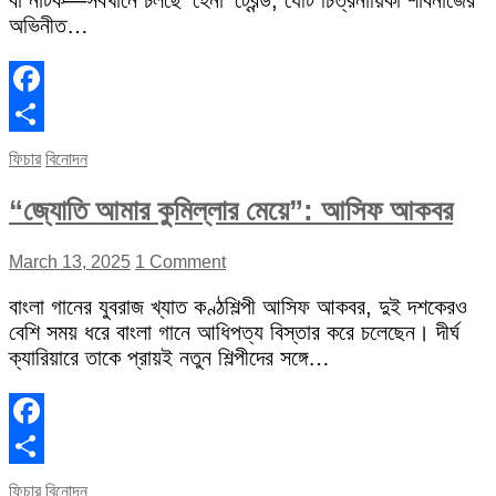
বা নাটক—সবখানে চলছে ‘হেনা’ ট্রেন্ড, যেটি চিত্রনায়িকা শাবনাজের
অভিনীত…
Facebook
Share
ফিচার
বিনোদন
“জ্যোতি আমার কুমিল্লার মেয়ে”: আসিফ আকবর
March 13, 2025
1 Comment
বাংলা গানের যুবরাজ খ্যাত কণ্ঠশিল্পী আসিফ আকবর, দুই দশকেরও
বেশি সময় ধরে বাংলা গানে আধিপত্য বিস্তার করে চলেছেন। দীর্ঘ
ক্যারিয়ারে তাকে প্রায়ই নতুন শিল্পীদের সঙ্গে…
Facebook
Share
ফিচার
বিনোদন