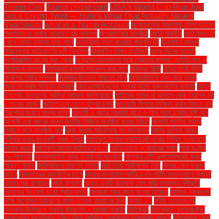
Trump Coin
Trump crypto coin
USA's World Cup Run Just
Got a Crypto Twist — Here's What That Actually Means
ViralShorts
what is a Trump Account
অক্সফোর্ডের বিজ্ঞানীরা টেলিপোর্টেশন
প্রযুক্তিতে অর্জন করেছেন বড় সাফল্য
অগ্রযাত্রার যাত্রীরা
অটোমোবাইল
অতিরিক্ত চা
খেলে যেসব সমস্যা হতে পারে
অতিরিক্ত লবণ খাওয়ার পরিণতি কী
অনলাইন ব্যবসা
পরিচালনায় হাইকোর্টের ৯টি নির্দেশনা
অনলাইন শিক্ষা প্ল্যাটফর্ম
অন্য দিনের মতোই
অপরিকল্পিত ঋণের বৃহৎ বোঝা
অপ্রাপ্তবয়স্কদের সঙ্গে প্রেমের সম্পর্ক: আইনি বাধা ও
সামাজিক সমস্যা
অভিজ্ঞতা ছাড়াই আবেদন করা যাবে
অভিনয় শিল্পী
অভিনেত্রী কীর্তি
সুরেশের বিবাহ সম্পন্ন
অস্কার জিততে পারবেন কি?
অ্যাডমিনকে গুলি করে হত্যা
অ্যালোভেরার বিভিন্ন ব্যবহার
আইএসআইএসের পতাকা হাতে যুক্তরাষ্ট্রে হামলা!
আইন
উপদেষ্টা অধ্যাপক আসিফ নজরুল জানিয়েছেন
আইনের শাসন না থাকলে কেউ নিরাপদ নয়
- তারেক রহমান
আইপিএলে বেতন বৃদ্ধির চমক
আওয়ামী লীগকে নিষিদ্ধ করার বিষয়ে এক
প্রশ্নের জবাবে মান্না বলেন
আগামী ২ বছরে সরকারি খাতে ৫ লাখ নতুন চাকরি সৃষ্টি হবে
আগামী এক বছরের মধ্যে জাতীয় নির্বাচন অনুষ্ঠিত হওয়া উচিত
আগামী জাতীয় সংসদ
নির্বাচন কবে অনুষ্ঠিত হবে
আজ বুধবার সচিবালয়ে সাংবাদিকদের
আটার রুটিকে আরও
পুষ্টিকর করার কয়েকটি সহজ উপায়
আতিকুল সালাম ক্যান্টনমেন্ট থানায় লিখিত অভিযোগ
দায়ের করেন
আতিকুল সালাম জানিয়েছেন যে
আতিথেয়তা ও খাবারের স্বাদ
আধ ঘণ্টায়
২০ লাখ হিট
আন্তর্জাতিক মুদ্রা তহবিলের সতর্কতা
আপনার ঠোঁট এক্সফোলিয়েট করার
পরিপূর্ণ গাইড
আফ্রিদিকে বললেন তামিম
আম দিয়ে পাটিসাপটা পিঠা
আমরা কেন ভ্রমণ
করি?
আমলাতন্ত্র রাজনীতির চাপে
আমার বাংলাদেশ পার্টির (এবি পার্টি) সদস্যসচিব মজিবুর
রহমান মঞ্জু বলেছেন
আমি ক্লান্ত
আরও একটি কারখানা পেল পরিবেশবান্ধব স্বীকৃতি
আসকের উদ্বেগ: ঢাকা প্রতিবেদন"
আসামে গরুর মাংস খাওয়া নিষিদ্ধ
আসিফ নজরুলের
সঙ্গে অশোভন আচরণের জন্য তারেক রহমানের নিন্দা
আহত ১".
ইইউ বাংলাদেশের
সংস্কার উদ্যোগে সমর্থন জানালেন - হাদজা লাহবিব
ইউক্রেন
ইউক্রেনে যুক্তরাষ্ট্রের
প্রস্তাবিত যুদ্ধবিরতি চুক্তি নিয়ে রাশিয়ার প্রেসিডেন্ট ভ্লাদিমির পুতিনে
ইউক্রেনে সেনা