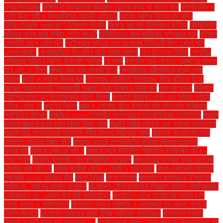
ওপর নিষেধাজ্ঞা
ফাঙ্গাস বা ছত্রাকের আক্রমণ রোধের জন্য যা করতে হবে
ফার্মের ডিম না
দেশি ডিম: পুষ্টি ও উপকারিতায় কোনটি এগিয়ে?
ফার্মের মুরগির ডিমের দাম বৃদ্ধি
ফিজিওথেরাপি -গুরুত্বপূর্ণ চিকিৎসা পদ্ধতি
ফিফার বর্ষসেরা ভিনিসিয়ুস জুনিয়র
ফিলিস্তিনি
বন্দীদের মধ্যে কারা মুক্তি পেতে পারে?
ফিলিস্তিনে আল জাজিরার সম্প্রচার বন্ধ
ফুটবলে
গোলটাই থাকে বেশি মনে
ফেইসবুকে ছড়িয়ে পড়া যশোরের ভিডিওটি ছিল ‘যেমন খুশি
তেমন সাজো’
ফেব্রুয়ারিতে বিএনপির মাঠে নামার ঘোষণা
ফের উত্তাল সিরিয়া
ফেলানীর
পরিবারের দায়িত্ব নিলেন উপদেষ্টা আসিফ
ফেসবুক
ফ্যাশনে তাক লাগাতে পুরুষদের মানতে
হবে এই ১০ টিপস
ফ্রিদা এবং তার ব্যথার চিত্র
ফ্লোরিডায় নারীশক্তির মধ্যে সেরা
জায়েদ
ফ্ল্যাট ও ব্যাংক হিসাব জব্দ
বইমেলায় তৌহিদুল ইসলামের ‘বিয়ে বাড়িতে ইয়ে’
বছরের প্রথম দিনেই ‘স্বৈরাচারী অঞ্জনা’ নিয়ে ফিরছেন মনির খান
বন্ধ বহু সড়ক
বরিশালে
চ্যাম্পিয়নদের বরণ জনসমুদ্রের আনন্দ উৎসব
বর্তমানে বায়ুদূষণ এমন এক ভয়াবহ পর্যায়ে
পৌঁছে গেছে যে
বললেন ট্রাম্প
বস্ত্র ও পোশাক খাতে গ্যাসের দাম বাড়ানোর পরিকল্পনা
স্থগিতের আহ্বান
বাকৃবিতে ১২০০ শিক্ষার্থীর অংশগ্রহণে ছাত্রশিবিরের গণইফতার
বাঙালি
জাতির আত্মগৌরবের মহান বিজয় দিবস আজ
বাঙালি নারীর পোশাক এবং ফ্যাশন সচেতনতা
বাঙালি হিন্দু সম্প্রদায়ের অন্যতম ধর্মীয় উৎসব লক্ষ্মীপূজা আজ
বাচ্চাকে খাওয়ানোর সময়
মোবাইল ফোনের বিকল্প কী?
বাজারে এসেছে গিগাবাইটের কৃত্রিম বুদ্ধিমত্তাযুক্ত
মাদারবোর্ড
বাজারে খেজুরের দাম ১
বাজারে নতুন স্টাইলিশ স্মার্টফোন ইনফিনিক্স হট ৫০
প্রো প্লাস
বাণিজ্য উপদেষ্টা শেখ বশিরউদ্দীন বলেছেন
বাবা-মায়ের অনুমতি ছাড়া ফেসবুক
ব্যবহার করা যাবে না
বার্ষিক সর্বোচ্চ বেতন ১ কোটি ৭ লাখ টাকা"
বাংলা একাডেমি সাহিত্য
পুরস্কার ২০২৪ পাচ্ছেন যাঁরা
বাংলা নিউজ
বাংলা সিনেমা
বাংলাদেশ জামায়াতে ইসলামের
আমির ডা. শফিকুর রহমান বলেছেন
বাংলাদেশ টেলিযোগাযোগ নিয়ন্ত্রণ কমিশন (বিটিআরসি)
চেয়ারম্যান মো. এমদাদ উল বারী জানিয়েছেন
বাংলাদেশ থেকে গার্মেন্টসের অর্ডার চলে
যাচ্ছে ভারত ও পাকিস্তানে
বাংলাদেশ ব্যাংক সরকারি ও বেসরকারি সব ব্যাংক শাখাকে
নির্দেশ দিয়েছে
বাংলাদেশ ভারতের কাছে তীব্র প্রতিবাদ জানিয়েছে
বাংলাদেশ সরকার
তারল্য সংকটে থাকা ছয় ব্যাংককে ২২
বাংলাদেশকে কারও ‘চোখ রাঙানো’ গ্রহণযোগ্য নয়