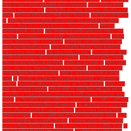
নামতে না পেরে ৬ ফ্লাইট diverted সিলেট ও কলকাতায়''
''চলতি অর্থবছরে জিডিপি
প্রবৃদ্ধি ৪ শতাংশ হতে পারে''
''চ্যাটজিপিটির নতুন সুবিধা: ডিপসিকের প্রতিযোগিতার মুখে
বিপ্লব''
''বাইডেনের জাতির উদ্দেশে বিদায়ী ভাষণে কী বললেন''
''যুক্তরাষ্ট্রে তৈরি পিস্তলে
খুন
''রাষ্ট্রীয় পৃষ্ঠপোষকতায় লুটপাটের পথ বন্ধ করতে হবে: সাংবাদিক নেতা আজিজ"
''সুন্দরবনে নৌকায় দুই মণ হরিণের মাংস ফেলে পালাল চোর শিকারিরা''
'টিউলিপের
পদত্যাগপত্রে কী লেখা ছিল''
'ঢাকা বিশ্ববিদ্যালয় কেন্দ্রীয় ছাত্র সংসদ নির্বাচন: একটি
বিশ্লেষণ''
'শিক্ষাপ্রতিষ্ঠানে ‘গোপন রাজনীতি’ নিষিদ্ধের আহ্বান ছাত্রদলের''
'সংবিধান
সংস্কার কমিশনের সুপারিশ সম্পর্কে বিএনপি
‘অস্ট্রেলিয়া প্রতি মিনিটে ভারতকে স্মরণ
করিয়ে দেবে ধবলধোলাইয়ের কথা’
‘ইইউ ও ইউরোপীয় বিনিয়োগ ব্যাংক বাংলাদেশকে
পরিবেশ সুরক্ষায় সহায়তা দেবে’
‘এটা হয়তো আমার শেষ ম্যাচ’"
‘গণ–অভ্যুত্থান পরবর্তী
বিশ্ববিদ্যালয় ক্যাম্পাসে শান্তিপূর্ণ পরিবেশ প্রতিষ্ঠিত’
‘জয় বাংলা’কে জাতীয় স্লোগান
ঘোষণা করে হাইকোর্টের দেওয়া রায় স্থগিত
‘জাতীয় দলে আর খেলছি না’
‘ট্রাম্প একজন
উন্মাদ’: গাজা দখলের পরিকল্পনায় ফিলিস্তিনিদের প্রতিক্রিয়া
‘নির্বাচন বিলম্বিত হওয়ার
সংস্কারের বিরুদ্ধে বিএনপি’র অবস্থান’
‘পাঠান টু’ এর চিত্রনাট্য শাহরুখের মন জয়
করেছে
‘মা
‘মুনাফেকি’ নিয়ে রিজভীর মন্তব্য জাতীয় ঐক্যবিরোধী ও দুরভিসন্ধিপূর্ণ:
জামায়াত"
‘যুদ্ধবিরোধী’ রবীন্দ্রনাথ ঠাকুরের কাছে এক ইংরেজ মায়ের চিঠি
‘রোহিত শর্মা -
মোটা এবং গড়পড়তা খেলোয়াড়’
‘শিবিরের কমিটি’তে থাকার বিষয়ে পূজা চেরির বক্তব্য
"‘গণপরিষদ’ ও ‘সেকেন্ড রিপাবলিক’: জামায়াতসহ ইসলামী দলগুলোর মতভিন্নতা সামনে
আসছে"
"১০ কিলোমিটার ব্যবধানে সবজির দাম ৩-৪ গুণ বৃদ্ধি"
"১০ কোটি ও এমপি পদের
প্রলোভন: নুরুলের অভিযোগ মিথ্যা দাবি সামান্তার"
"১৫ বছরে বিচার ছাড়া ১৯২৬ জনের
হত্যার অভিযোগ আওয়ামী লীগ সরকারের বিরুদ্ধে"
"১৮তম শিক্ষক নিবন্ধনের লিখিত
পরীক্ষার ফল প্রকাশ
"১৯ দিনে প্রবাসী আয় দুই বিলিয়ন ডলার অতিক্রম করেছে"
"২৭টি
ব্যাগসহ অস্ট্রেলিয়া সফরে ভারতীয় ক্রিকেটার
"৪ নভেম্বর সংবিধান দিবস ও ৭ মার্চের
গুরুত্ব অস্বীকার: সিপিবির অভিমত"
"৬৭ দিন সাগরে ভেসে থাকার পর জীবিত উদ্ধার
"৭