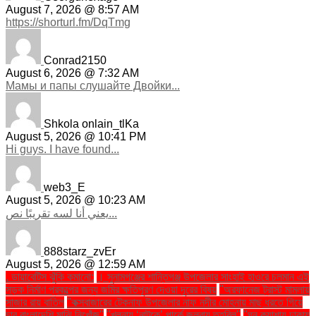
August 7, 2026 @ 8:57 AM
https://shorturl.fm/DqTmg
Conrad2150
August 6, 2026 @ 7:32 AM
Мамы и папы слушайте Двойки...
Shkola onlain_tlKa
August 5, 2026 @ 10:41 PM
Hi guys. I have found...
web3_E
August 5, 2026 @ 10:23 AM
يعني أنا لسه تقريبًا نص...
888starz_zvEr
August 5, 2026 @ 12:59 AM
. ডায়াবেটিস ঝুঁকি কমানো:
। সুনামগঞ্জের শান্তিগঞ্জ উপজেলার সাংহাই হাওরে চলমান এই
সড়ক নির্মাণ প্রকল্পের জন্য জমির ক্ষতিপূরণ দেওয়া দূরের বিষয়
''অরফানেজ ট্রাস্ট মামলায়
সাজার রায় বাতিল
''কক্সবাজারের টেকনাফ উপজেলার নাফ নদীর মোহনায় মাছ ধরতে গিয়ে
চার বাংলাদেশি মাঝি নিখোঁজ''
''খুলনায় ‘নাটুকে’ পার্কে জলবায়ু তহবিল''
''ঘন কুয়াশায় ঢাকায়