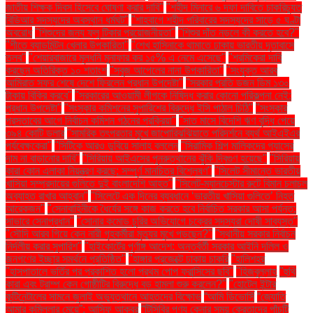
জাতীয় শিক্ষক দিবস হিসেবে ঘোষণা করার দাবি"
"শহীদ মিনারে ৬ দফা দাবিতে চাকরিচ্যুত
বিডিআর সদস্যদের অবস্থান ধর্মঘট"
"শাহবাগে শহীদ পরিবারের সদস্যদের সাড়ে ৫ ঘণ্টা
অবরোধ
"শিশুদের জন্য ফ্লু টিকার প্রয়োজনীয়তা"
"শিশুর দাঁত নড়লে কী করতে হবে?"
"শীতে ব্যাডমিন্টন খেলার উপকারিতা"
"শেখ হাসিনাকে থামাতে ঢাকায় ভারতীয় দূতাবাসে
তলব"
"শেয়ারবাজারে মূলধনি মুনাফার কর ১৫% এ নেমে এসেছে"
"শ্রমিকেরা দাবি
করছেন অতিরিক্ত ১০ শতাংশ
"সবুজ আপেলের নানা উপকারিতা"
"সংযুক্ত আরব
আমিরাত সফর শেষে দেশে ফিরলেন প্রধান উপদেষ্টা"
"সরকার প্রতি ডজন ডিম ১৩০
টাকায় বিক্রি করবে"
"সরকারের আওয়ামী লীগকে নিষিদ্ধ করার কোনো পরিকল্পনা নেই:
প্রধান উপদেষ্টা"
"সংস্কার কমিশনের সুপারিশের বিরুদ্ধে ইসি পাঠাল চিঠি"
"সংস্কার
প্রস্তাবের আগে নির্বাচন কমিশন গঠনের প্রক্রিয়া"
"সাত মাসে বিদেশি ঋণ বৃদ্ধি পেয়ে
৩৯৪ কোটি ডলার
"সামরিক তৎপরতার মুখে জাপোরিঝঝিয়াতে পরিদর্শনে ব্যর্থ আইএইএর
পর্যবেক্ষকেরা"
"সিটিকে আরও ডুবিয়ে সালাহ বললেন
"সিরামিক শিল্প মালিকদের গ্যাসের
দাম না বাড়ানোর দাবি"
"সিরিয়ায় আইএসের পুনরুত্থানের ঝুঁকি দ্বিগুণ হয়েছে"
"সিরিয়ায়
কারা কোন এলাকা নিয়ন্ত্রণ করছে: সম্পূর্ণ মানচিত্র বিশ্লেষণ"
"সিলেট সীমান্তে ভারতীয়
খাসিয়া সম্প্রদায়ের গুলিতে দুই বাংলাদেশি আহত"
"সিলেট-ম্যানচেস্টার রুটে বিমান চলাচল
অব্যাহত রাখার আহ্বান"
"সিলেটে এক দিনের ব্যবধানে ‘ভারতীয় খাসিয়া গু‌লিতে’ নিহত
আরেকজন"
"সেনাবাহিনীকে ধৈর্যের সঙ্গে কাজ করতে হবে নির্বাচিত সরকার আসা পর্যন্ত:
সাভারে সেনাপ্রধান"
"সোনার কমোড চুরির অভিযোগে চক্রের সদস্যরা দোষী সাব্যস্ত"
"সৌদি আরব গিয়ে কেন নারী গৃহকর্মীরা মৃত্যুর মুখে পড়ছেন?"
"স্থানীয় সরকার নির্বাচন
নির্দলীয় করার সুপারিশ"
"হাইকোর্টের পূর্ণাঙ্গ আদেশ: অন্তর্বর্তী সরকার আইনি দলিল ও
জনগণের ইচ্ছার সমর্থনে প্রতিষ্ঠিত"
"হাঙ্গার প্রজেক্টে ঢাকায় চাকরি
"হালিশহর
"হাসপাতালে ভর্তির পর প্রকাশিত হলো প্রথম পোপ ফ্রান্সিসের ছবি"
"হিজবুল্লাহ
"হুথি
কারা এবং ট্রাম্প কেন গোষ্ঠীটির বিরুদ্ধে বড় হামলা শুরু করলেন?"
"হোটেল ইন্টার
কন্টিনেন্টালের সামনে জুলাই অভ্যুত্থানে আহতদের বিক্ষোভ
“আমি ডিভোর্সি
“জ্যোতি
আমার কুমিল্লার মেয়ে”: আসিফ আকবর
“টিসিবির পণ্য কেনার সময় ক্রেতাদের পাঁচটি