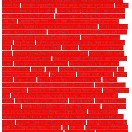
অ্যাম্বুলেন্সে ঢাকার হজরত শাহজালাল বিমানবন্দর ত্যাগ করে লন্ডনের পথে রওনা হলেন
খালেদা জিয়া
এশিয়াটিক ল্যাবরেটরিজ লিমিটেড প্রথম প্রান্তিকে মুনাফা করেছে
এসএসসি
ও সমমান পরীক্ষা শুরু হবে ১০ এপ্রিল
এসএসসি ফরম পূরণের সময়সীমা বাড়ানো হয়েছে
এ্যানিকে পাঠানো হচ্ছে বিশ্ব সাঁতারে
ওই দিন বিকেলে অলিউল্লাহকে বাড়ি থেকে তুলে
নেয় পুলিশ
ওয়ালটন ফ্রিজ কিনে ২০ লাখ টাকা পেলেন কলেজ শিক্ষার্থী রাশেদ আলী
ওয়াশিংটনে হেলিকপ্টারের সঙ্গে সংঘর্ষে উড়োজাহাজ নদীতে বিধ্বস্ত
কমিশন দেশের চারটি
প্রদেশ গঠনের পরিকল্পনা করছে
কয়লা আমদানি না হওয়া পর্যন্ত বিদ্যুৎকেন্দ্র বন্ধ থাকবে
কয়লাসঙ্কটের কারণে বন্ধ মহেশখালী তাপবিদ্যুৎ কেন্দ্র
করমজলে তিন দিনে ৭৫০০
দর্শনার্থী
কর্ণফুলী টানেল
কলসিন্দুর গ্রামের অদম্য মেয়েরা আবারও প্রমাণ করেছে তাদের
দক্ষতা
কলাম্বিয়া বিশ্ববিদ্যালয়ের শিক্ষার্থী
কাঁচা মরিচে
কানপাকা রোগ - এক গুরুত্বপুর্ণ
সমস্যা
কানাডাকে যুক্তরাষ্ট্রের অঙ্গরাজ্য হতে বললেন ট্রাম্প
কানাডায় নিখোঁজ প্রবাসী
বাংলাদেশি শিক্ষার্থীর মরদেহ উদ্ধার
কানাডার প্রধানমন্ত্রী জাস্টিন ট্রুডো পদত্যাগ করতে
যাচ্ছেন
কান্ট ও হিউমের দর্শনে গাজালির প্রভাব
কাভার্ডভ্যান-মোটরসাইকেল সংঘর্ষে
ছাত্রদল কর্মী নিহত
কার ক্ষতি
কার লাভ
কারিগরি শিক্ষা অধিদপ্তরে বিশাল নিয়োগ
কিছু
অধিনায়কত্বের নাম অনুমিত ছিল
কিছু ইঙ্গিত মিলছে
কিডনিতে পাথর ও করণীয়
কী আছে
তাতে?
কীভাবে খাবেন?
কীভাবে বুঝবেন শীতে পানি কম খাওয়া হচ্ছে?
কুড়িগ্রামে
দরিদ্রদের চাল বিতরণের তালিকা নিয়ে বিএনপির দুই পক্ষের সংঘর্ষ
কুমিল্লা সিটির সাবেক
মেয়র সূচনার জমি
কুয়েটে ভর্তি পরীক্ষা উপলক্ষে বিমানের বিশেষ ফ্লাইট
কৃত্রিম বুদ্ধিমত্তা
কৃষক
কেন্দ্রীয় ব্যাংকের নির্দেশনায় ট্রেজারি বিল ও বন্ড কেনায় ব্যাংকের ফি ও চার্জ
নির্ধারণ"
কোন কথায় রেগে গেলেন জেলেনস্কি
কোন পক্ষ হারল?
ক্যানসারের টিকা নিয়ে
আশার আলো
ক্যান্সারের বিকল্প চিকিৎসা পদ্ধতিগুলি কীভাবে কাজ করে
ক্লাসরুমে প্রথম
বর্ষের ছাত্রকে বিয়ে করলেন বিশ্ববিদ্যালয় শিক্ষিকা (ভিডিও)
ক্ষমতার প্রাতিষ্ঠানিক
ভারসাম্য প্রতিষ্ঠায় বিএনপিসহ প্রধান রাজনৈতিক দলগুলো সংবিধানে যে পরিবর্তনগুলো
চেয়েছিল
ক্ষুদ্র নৃ-তাত্বিক জনগোষ্ঠী চাকমাদের জীবনযাত্রা
খনিজ চুক্তির জন্য শুক্রবার
ওয়াশিংটন যাচ্ছেন ইউক্রেনের প্রেসিডেন্ট
খবর
খরচ কত?
খরচ বহন করেছে বিসিসিআই"