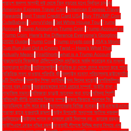
শতাংশ জনগণ আগামী দুই থেকে তিন বছরের মধ্যে নির্বাচন চান
AI
American Express Travel Card
American Express Travel
Rewards
Best Travel Credit Card USA
Buy TRUMP Coin
CuteBabies
FunnyVideo
Get White House Tour
Trump
Account
Trump Account vs Trump Coin:
Trump Account vs
Trump Coin: Here's the Difference Everyone's Googling
(2026 Guide)
Trump Coin
Trump crypto coin
USA's World
Cup Run Just Got a Crypto Twist — Here's What That
Actually Means
ViralShorts
what is a Trump Account
অক্সফোর্ডের বিজ্ঞানীরা টেলিপোর্টেশন প্রযুক্তিতে অর্জন করেছেন বড় সাফল্য
অগ্রযাত্রার যাত্রীরা
অটোমোবাইল
অতিরিক্ত চা খেলে যেসব সমস্যা হতে পারে
অতিরিক্ত লবণ খাওয়ার পরিণতি কী
অনলাইন ব্যবসা পরিচালনায় হাইকোর্টের
৯টি নির্দেশনা
অনলাইন শিক্ষা প্ল্যাটফর্ম
অন্য দিনের মতোই
অপরিকল্পিত
ঋণের বৃহৎ বোঝা
অপ্রাপ্তবয়স্কদের সঙ্গে প্রেমের সম্পর্ক: আইনি বাধা ও
সামাজিক সমস্যা
অভিজ্ঞতা ছাড়াই আবেদন করা যাবে
অভিনয় শিল্পী
অভিনেত্রী কীর্তি সুরেশের বিবাহ সম্পন্ন
অস্কার জিততে পারবেন কি?
অ্যাডমিনকে গুলি করে হত্যা
অ্যালোভেরার বিভিন্ন ব্যবহার
আইএসআইএসের
পতাকা হাতে যুক্তরাষ্ট্রে হামলা!
আইন উপদেষ্টা অধ্যাপক আসিফ নজরুল
জানিয়েছেন
আইনের শাসন না থাকলে কেউ নিরাপদ নয় - তারেক রহমান
আইপিএলে বেতন বৃদ্ধির চমক
আওয়ামী লীগকে নিষিদ্ধ করার বিষয়ে এক