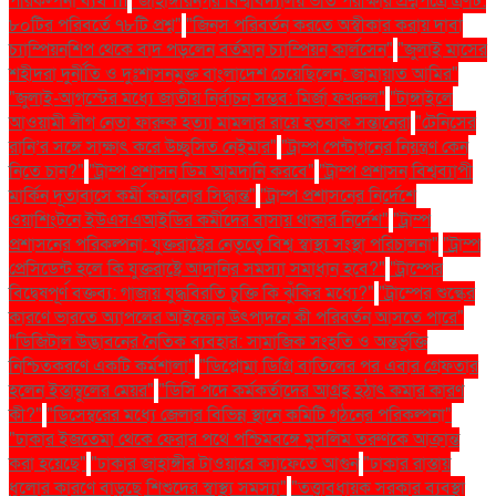
পরিকল্পনা ব্যর্থ"m
"জাহাঙ্গীরনগর বিশ্ববিদ্যালয় ভর্তি পরীক্ষার প্রশ্নপত্রে ত্রুটি:
৮০টির পরিবর্তে ৭৮টি প্রশ্ন"
"জিনস পরিবর্তন করতে অস্বীকার করায় দাবা
চ্যাম্পিয়নশিপ থেকে বাদ পড়লেন বর্তমান চ্যাম্পিয়ন কার্লসেন"
"জুলাই মাসের
শহীদরা দুর্নীতি ও দুঃশাসনমুক্ত বাংলাদেশ চেয়েছিলেন: জামায়াত আমির"
"জুলাই-আগস্টের মধ্যে জাতীয় নির্বাচন সম্ভব: মির্জা ফখরুল"
"টাঙ্গাইলে
আওয়ামী লীগ নেতা ফারুক হত্যা মামলার রায়ে হতবাক সন্তানেরা
"টেনিসের
রানি’র সঙ্গে সাক্ষাৎ করে উচ্ছ্বসিত নেইমার"
"ট্রাম্প পেন্টাগনের নিয়ন্ত্রণ কেন
নিতে চান?"
"ট্রাম্প প্রশাসন ডিম আমদানি করবে"
"ট্রাম্প প্রশাসন বিশ্বব্যাপী
মার্কিন দূতাবাসে কর্মী কমানোর সিদ্ধান্ত"
"ট্রাম্প প্রশাসনের নির্দেশে
ওয়াশিংটনে ইউএসএআইডির কর্মীদের বাসায় থাকার নির্দেশ"
"ট্রাম্প
প্রশাসনের পরিকল্পনা: যুক্তরাষ্ট্রের নেতৃত্বে বিশ্ব স্বাস্থ্য সংস্থা পরিচালনা"
"ট্রাম্প
প্রেসিডেন্ট হলে কি যুক্তরাষ্ট্রে আদানির সমস্যা সমাধান হবে?"
"ট্রাম্পের
বিদ্বেষপূর্ণ বক্তব্য: গাজায় যুদ্ধবিরতি চুক্তি কি ঝুঁকির মধ্যে?"
"ট্রাম্পের শুল্কের
কারণে ভারতে অ্যাপলের আইফোন উৎপাদনে কী পরিবর্তন আসতে পারে"
"ডিজিটাল উদ্ভাবনের নৈতিক ব্যবহার: সামাজিক সংহতি ও অন্তর্ভুক্তি
নিশ্চিতকরণে একটি কর্মশালা"
"ডিপ্লোমা ডিগ্রি বাতিলের পর এবার গ্রেফতার
হলেন ইস্তাম্বুলের মেয়র"
"ডিসি পদে কর্মকর্তাদের আগ্রহ হঠাৎ কমার কারণ
কী?"
"ডিসেম্বরের মধ্যে জেলার বিভিন্ন স্থানে কমিটি গঠনের পরিকল্পনা"
"ঢাকার ইজতেমা থেকে ফেরার পথে পশ্চিমবঙ্গে মুসলিম তরুণকে আক্রান্ত
করা হয়েছে"
"ঢাকার জাহাঙ্গীর টাওয়ারে ক্যাফেতে আগুন
"ঢাকার রাস্তায়
ধুলোর কারণে বাড়ছে শিশুদের স্বাস্থ্য সমস্যা"
"তত্ত্বাবধায়ক সরকার ব্যবস্থা