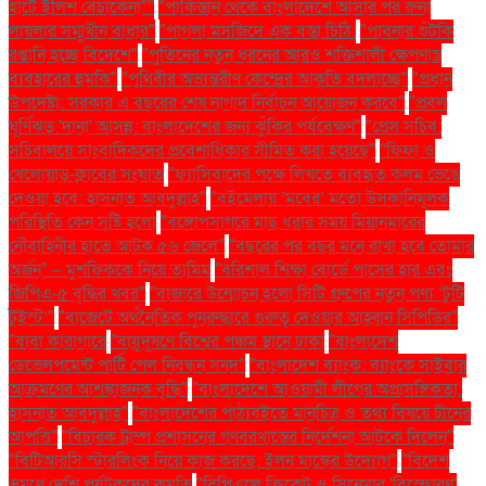
হাটে ইলিশ বেচাকেনা"''
"পাকিস্তান থেকে বাংলাদেশে আসার পর রুনা
লায়লার সম্মুখীন বাধার"
"পাগলা মসজিদে এক বস্তা চিঠি:
"পাবনার শুঁটকি
রপ্তানি হচ্ছে বিদেশে"
"পুতিনের নতুন ধরনের আরও শক্তিশালী ক্ষেপণাস্ত্র
ব্যবহারের হুমকি"
"পৃথিবীর অভ্যন্তরীণ কেন্দ্রের আকৃতি বদলাচ্ছে"
"প্রধান
উপদেষ্টা: সরকার এ বছরের শেষ নাগাদ নির্বাচন আয়োজন করবে"
"প্রবল
ঘূর্ণিঝড় 'দানা' আসন্ন: বাংলাদেশের জন্য ঝুঁকির পর্যবেক্ষণ"
"প্রেস সচিব:
সচিবালয়ে সাংবাদিকদের প্রবেশাধিকার সীমিত করা হয়েছে"
"ফিফা ও
খেলোয়াড়-ক্লাবের সংঘাত
"ফ্যাসিবাদের পক্ষে লিখতে ব্যবহৃত কলম ভেঙে
দেওয়া হবে: হাসনাত আবদুল্লাহ"
"বইমেলায় ‘মবের’ মতো উসকানিমূলক
পরিস্থিতি কেন সৃষ্টি হলো
"বঙ্গোপসাগরে মাছ ধরার সময় মিয়ানমারের
নৌবাহিনীর হাতে আটক ৫৬ জেলে"
"বছরের পর বছর মনে রাখা হবে তোমার
অর্জন" – মুশফিককে নিয়ে তামিম
"বরিশাল শিক্ষা বোর্ডে পাসের হার এবং
জিপিএ-৫ বৃদ্ধির খবর"
"বাজারে উন্মোচন হলো সিটি গ্রুপের নতুন পণ্য ‘টুটি
টুইস্ট’"
"বাজেটে অর্থনৈতিক পুনরুদ্ধারে গুরুত্ব দেওয়ার আহ্বান সিপিডির"
"বাবা কারাগারে
"বায়ুদূষণে বিশ্বের পঞ্চম স্থানে ঢাকা
"বাংলাদেশ
ডেভেলপমেন্ট পার্টি পেল নিবন্ধন সনদ"
"বাংলাদেশ ব্যাংক: ব্যাংকে সাইবার
আক্রমণের আশঙ্কাজনক বৃদ্ধি"
"বাংলাদেশে আওয়ামী লীগের অপ্রাসঙ্গিকতা:
হাসনাত আবদুল্লাহ"
"বাংলাদেশের পাঠ্যবইতে মানচিত্র ও তথ্য বিষয়ে চীনের
আপত্তি"
"বিচারক ট্রাম্প প্রশাসনের গণবরখাস্তের নির্দেশনা আটকে দিলেন"
"বিটিআরসি স্টারলিংক নিয়ে কাজ করছে: ইলন মাস্কের উদ্যোগ"
"বিদেশ
ভ্রমণে দেশি পর্যটকদের কমতি
"বিপিএলে ক্রিকেট ও সিনেমার 'বিস্ফোরণ'