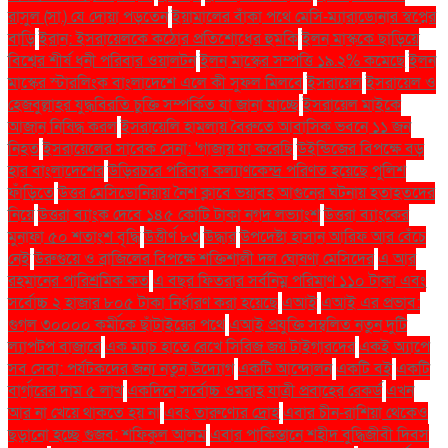
রাসুল (সা.) যে দোয়া পড়তেন
ইয়ামালের বাঁকা পথে মেসি-ম্যারাডোনার স্বপ্নের
বাড়ি
ইরান: ইসরায়েলকে কঠোর প্রতিশোধের হুমকি
ইলন মাস্ককে ছাড়িয়ে
বিশ্বের শীর্ষ ধনী পরিবার ওয়ালটন
ইলন মাস্কের সম্পত্তি ১৯.২% কমেছে
ইলন
মাস্কের স্টারলিংক বাংলাদেশে এলে কী সুফল মিলবে
ইসরায়েল
ইসরায়েল ও
হেজবুল্লাহর যুদ্ধবিরতি চুক্তি সম্পর্কিত যা জানা যাচ্ছে
ইসরায়েল মাইকে
আজান নিষিদ্ধ করল
ইসরায়েলি হামলায় বৈরুতে আবাসিক ভবনে ১১ জন
নিহত
ইসরায়েলের সাবেক সেনা: 'গাজায় যা করেছি
উইন্ডিজের বিপক্ষে বড়
হার বাংলাদেশের
উড়িরচরে পরিবার কল্যাণকেন্দ্র পরিণত হয়েছে পুলিশ
ফাঁড়িতে
উত্তর মেসিডোনিয়ায় নৈশ ক্লাবে ভয়াবহ আগুনের ঘটনায় হতাহতদের
নিয়ে
উত্তরা ব্যাংক দেবে ১৪৫ কোটি টাকা নগদ লভ্যাংশ
উত্তরা ব্যাংকের
মুনাফা ৫০ শতাংশ বৃদ্ধি
উত্তীর্ণ ৮৩
উদ্ধার
উপদেষ্টা হাসান আরিফ আর বেঁচে
নেই
উরুগুয়ে ও ব্রাজিলের বিপক্ষে শক্তিশালী দল ঘোষণা মেসিদের
এ আর
রহমানের পারিশ্রমিক কত
এ বছর ফিতরার সর্বনিম্ন পরিমাণ ১১০ টাকা এবং
সর্বোচ্চ ২ হাজার ৮০৫ টাকা নির্ধারণ করা হয়েছে
এআই
এআই এর প্রভাব:
গুগল ৩০০০০ কর্মীকে ছাঁটাইয়ের পথে
এআই প্রযুক্তি সম্বলিত নতুন দুটি
ল্যাপটপ বাজারে
এক ম্যাচ হাতে রেখে সিরিজ জয় টাইগারদের
একই অ্যাপে
সব সেবা: পর্যটকদের জন্য নতুন উদ্যোগ
একটি আন্দোলন
একটি বই
একটি
বার্গারের দাম ৫ লাখ
একদিনে সর্বোচ্চ ওমরাহ যাত্রী প্রবাহের রেকর্ড
এখন
আর না খেয়ে থাকতে হয় না
এবং তারুণ্যের দ্রোহ
এবার চীন-রাশিয়া থেকেও
ছড়ানো হচ্ছে গুজব: শফিকুল আলম
এবার পাকিস্তানে শহীদ বুদ্ধিজীবী দিবস