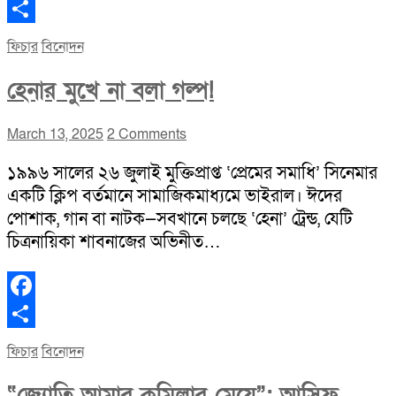
Facebook
Share
ফিচার
বিনোদন
হেনার মুখে না বলা গল্প!
March 13, 2025
2 Comments
১৯৯৬ সালের ২৬ জুলাই মুক্তিপ্রাপ্ত ‘প্রেমের সমাধি’ সিনেমার
একটি ক্লিপ বর্তমানে সামাজিকমাধ্যমে ভাইরাল। ঈদের
পোশাক, গান বা নাটক—সবখানে চলছে ‘হেনা’ ট্রেন্ড, যেটি
চিত্রনায়িকা শাবনাজের অভিনীত…
Facebook
Share
ফিচার
বিনোদন