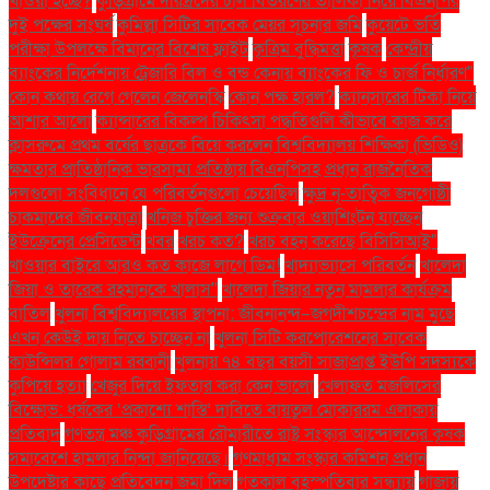
খাওয়া হচ্ছে?
কুড়িগ্রামে দরিদ্রদের চাল বিতরণের তালিকা নিয়ে বিএনপির
দুই পক্ষের সংঘর্ষ
কুমিল্লা সিটির সাবেক মেয়র সূচনার জমি
কুয়েটে ভর্তি
পরীক্ষা উপলক্ষে বিমানের বিশেষ ফ্লাইট
কৃত্রিম বুদ্ধিমত্তা
কৃষক
কেন্দ্রীয়
ব্যাংকের নির্দেশনায় ট্রেজারি বিল ও বন্ড কেনায় ব্যাংকের ফি ও চার্জ নির্ধারণ"
কোন কথায় রেগে গেলেন জেলেনস্কি
কোন পক্ষ হারল?
ক্যানসারের টিকা নিয়ে
আশার আলো
ক্যান্সারের বিকল্প চিকিৎসা পদ্ধতিগুলি কীভাবে কাজ করে
ক্লাসরুমে প্রথম বর্ষের ছাত্রকে বিয়ে করলেন বিশ্ববিদ্যালয় শিক্ষিকা (ভিডিও)
ক্ষমতার প্রাতিষ্ঠানিক ভারসাম্য প্রতিষ্ঠায় বিএনপিসহ প্রধান রাজনৈতিক
দলগুলো সংবিধানে যে পরিবর্তনগুলো চেয়েছিল
ক্ষুদ্র নৃ-তাত্বিক জনগোষ্ঠী
চাকমাদের জীবনযাত্রা
খনিজ চুক্তির জন্য শুক্রবার ওয়াশিংটন যাচ্ছেন
ইউক্রেনের প্রেসিডেন্ট
খবর
খরচ কত?
খরচ বহন করেছে বিসিসিআই"
খাওয়ার বাইরে আরও কত কাজে লাগে ডিম!
খাদ্যাভ্যাসে পরিবর্তন
খালেদা
জিয়া ও তারেক রহমানকে খালাস''
খালেদা জিয়ার নতুন মামলার কার্যক্রম
বাতিল
খুলনা বিশ্ববিদ্যালয়ের স্থাপনা: জীবনানন্দ–জগদীশচন্দ্রের নাম মুছে
এখন কেউই দায় নিতে চাচ্ছেন না
খুলনা সিটি করপোরেশনের সাবেক
কাউন্সিলর গোলাম রব্বানী
খুলনায় ৭৪ বছর বয়সী সাজাপ্রাপ্ত ইউপি সদস্যকে
কুপিয়ে হত্যা
খেজুর দিয়ে ইফতার করা কেন ভালো
খেলাফত মজলিসের
বিক্ষোভ: ধর্ষকের ‘প্রকাশ্যে শাস্তি’ দাবিতে বায়তুল মোকাররম এলাকায়
প্রতিবাদ
গণতন্ত্র মঞ্চ কুড়িগ্রামের রৌমারীতে রাষ্ট্র সংস্কার আন্দোলনের কৃষক
সমাবেশে হামলার নিন্দা জানিয়েছে।
গণমাধ্যম সংস্কার কমিশন প্রধান
উপদেষ্টার কাছে প্রতিবেদন জমা দিল
গতকাল বৃহস্পতিবার সন্ধ্যায়
গাজায়