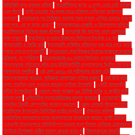
ফিলিস্তিনি ছাত্র মাহমুদ খলিল"
"আর্জেন্টিনার কাছে ৬ গোল খেয়ে সেই ব্রাজিল
এখন শীর্ষে"
"আলী-চমকের পর হৃদয়-ঝড়ে বরিশাল পৌঁছালো ফাইনালে
আবারো"
"আলেপ্পোর পর সিরিয়ার অন্যান্য শহর দখলে এগিয়ে চলেছে হায়াত
আল-শাম: কে বা কারা তারা?"
"আসলাঙ্কারের সেঞ্চুরি ও তিকশানার ঘূর্ণিতে
অস্ট্রেলিয়াকে বিস্মিত করল শ্রীলঙ্কা"
"আসলেই কি আপেল খেলে রোগমুক্ত
থাকা সম্ভব?"
"ইতালিতে যাওয়ার উদ্দেশ্যে লিবিয়ায় নিখোঁজ ২৪ জন
"ইসরায়েলি ৩ জিম্মি মুক্ত
"ইসরায়েলি বাহিনীর অভিযানে বন্ধ হয়ে গেছে উত্তর
গাজার শেষ হাসপাতালটি"
"ইসরায়েলে নেতানিয়াহুর বিরুদ্ধে হাজারো মানুষের
প্রতিবাদ: দ্য গার্ডিয়ান"
"উড়োজাহাজে ৪০ ঘণ্টার নির্যাতন: হাতকড়া
"উৎসবমুখর পরিবেশে নটর ডেম ইউনিভার্সিটি বাংলাদেশের দ্বিতীয় সমাবর্তন
সফলভাবে অনুষ্ঠিত"
"এই দেশ ১৯৭১-এর শহীদদের রক্তের প্রতি
বিশ্বাসঘাতকতা করেছে: কুমিল্লায় জোনায়েদ সাকির মন্তব্য"
"এক মাস ধরে
খোলা সয়াবিন তেল ব্যবহার করছেন বাণিজ্য উপদেষ্টা"
"একটি আমলকীর
অসীম উপকারিতা!"
"একুশে পদক পাচ্ছেন ১৪ বিশিষ্ট ব্যক্তি ও জাতীয় নারী
ফুটবল দল"
"এশিয়াটিক ল্যাবরেটরিজের মুনাফা কমেছে"
"এসঅ্যান্ডপি
আদানির তিনটি কোম্পানির ঋণমান কমালো"
"এহুদ ওলমার্ট কীভাবে তৈরি
করেছিলেন ইসরায়েল-ফিলিস্তিন রাষ্ট্রের মানচিত্র"
"ঐকমত্য কমিশন
রাজনৈতিক দলগুলোর সাথে আলাদাভাবে আলোচনা করবে: আলী রীয়াজ"
"ওসমানী বিমানবন্দরে অগ্নিনির্বাপণ মহড়ায় অংশ নিলেন বেবিচক চেয়ারম্যান"
"কাউকে বিশৃঙ্খলা সৃষ্টির সুযোগ দেওয়া যাবে না
"কিশোরগঞ্জে ভাঙারি