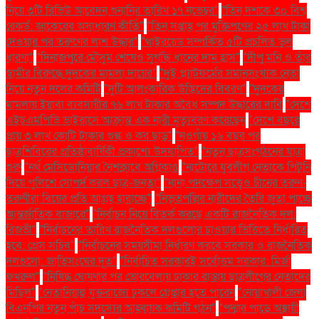
নিয়ে ৩টি রিভিউ আবেদন শুনানির তারিখ ১৭ নভেম্বর"
"তিন দশকে ৩০ বিশ্ব
রেকর্ড: জাকেরের অসাধারণ কীর্তি"
"তিন সপ্তাহ পর মুক্তিপণের ২৫ লাখ টাকা
দেওয়ার পর তরুণের লাশ উদ্ধার"
"থাইরয়েড সম্পর্কিত ৫টি প্রচলিত ভুল
ধারণা"
"দিনাজপুরে মৌসুম শেষেও সুগন্ধি ধানের দাম হ্রাস"
"দীপু মনি ও তাঁর
স্বামীর বিরুদ্ধে দুদকের মামলা দায়ের"
"দুই প্ল্যাটফর্মের সমানসংখ্যক নেতা
নিয়ে নতুন দলের কমিটি
"দুটি আলংকারিক উদ্ভিদের বিবরণ"
"দুদকের
মামলায় ইয়াবা ব্যবসায়ীর ৭৬ লাখ টাকার অবৈধ সম্পদ উদ্ধারের দাবি
"দেশে
এইচএমপিভি ভাইরাসে আক্রান্ত এক নারী মৃত্যুবরণ করেছেন
"দেশে বছরে
প্রায় ৩ লাখ কোটি টাকার শুল্ক ও কর ছাড়"
"নওগাঁয় ১৬ বছর পর
ছাত্রশিবিরের প্রতিষ্ঠাবার্ষিকী প্রকাশ্যে উদযাপিত"
"নতুন ছাত্রসংগঠনের যাত্রা
শুরু
"নর্থ মেসিডোনিয়ার নৈশক্লাবে অগ্নিকাণ্ড
"নাটোরে যুবলীগ নেতাকে পিটুনি
দিয়ে পুলিশে সোপর্দ করল ছাত্র-জনতা"
"নানা পদক্ষেপ সত্ত্বেও চীনের তরুণ-
তরুণীরা বিয়ের প্রতি আগ্রহ হারাচ্ছে"
"নিভৃতপল্লির নারীদের তৈরি জুতা পাচ্ছে
আন্তর্জাতিক বাজারে"
"নির্বাচন নিয়ে বিতর্ক করছে একটি রাজনৈতিক দল:
রিজভী"
"নির্বাচনের তারিখ রাজনৈতিক দলগুলোর চাওয়ার ভিত্তিতে নির্ধারিত
হবে: প্রেস সচিব"
"নির্বাচনের সময়সীমা নির্ধারণ করবে সরকার ও রাজনৈতিক
দলগুলো: জাতিসংঘের দূত"
"নির্বাচিত সরকারই সর্বোত্তম সরকার: মির্জা
ফখরুল"
"নিষিদ্ধ ঘোষণার পর ভোরবেলায় ঢাকার রাস্তায় ছাত্রলীগের নেতাদের
মিছিল"
"নেতানিয়াহু যুক্তরাজ্যে ঢুকলে গ্রেপ্তার হতে পারেন
"নোয়াখালী জেলা
বিএনপির নতুন পাঁচ সদস্যের আহ্বায়ক কমিটি গঠন"
"পদ্মার পাড়ে অস্থায়ী