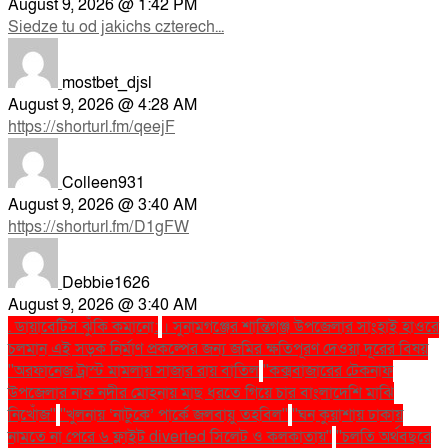
August 9, 2026 @ 1:42 PM
Siedze tu od jakichs czterech...
mostbet_djsl
August 9, 2026 @ 4:28 AM
https://shorturl.fm/qeejF
Colleen931
August 9, 2026 @ 3:40 AM
https://shorturl.fm/D1gFW
Debbie1626
August 9, 2026 @ 3:40 AM
. ডায়াবেটিস ঝুঁকি কমানো:
। সুনামগঞ্জের শান্তিগঞ্জ উপজেলার সাংহাই হাওরে
চলমান এই সড়ক নির্মাণ প্রকল্পের জন্য জমির ক্ষতিপূরণ দেওয়া দূরের বিষয়
''অরফানেজ ট্রাস্ট মামলায় সাজার রায় বাতিল
''কক্সবাজারের টেকনাফ
উপজেলার নাফ নদীর মোহনায় মাছ ধরতে গিয়ে চার বাংলাদেশি মাঝি
নিখোঁজ''
''খুলনায় ‘নাটুকে’ পার্কে জলবায়ু তহবিল''
''ঘন কুয়াশায় ঢাকায়
নামতে না পেরে ৬ ফ্লাইট diverted সিলেট ও কলকাতায়''
''চলতি অর্থবছরে