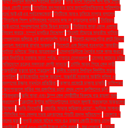
আগে নির্বাচন কমিশন গঠনের প্রক্রিয়া"
"সাত মাসে বিদেশি ঋণ বৃদ্ধি পেয়ে
৩৯৪ কোটি ডলার
"সামরিক তৎপরতার মুখে জাপোরিঝঝিয়াতে পরিদর্শনে
ব্যর্থ আইএইএর পর্যবেক্ষকেরা"
"সিটিকে আরও ডুবিয়ে সালাহ বললেন
"সিরামিক শিল্প মালিকদের গ্যাসের দাম না বাড়ানোর দাবি"
"সিরিয়ায়
আইএসের পুনরুত্থানের ঝুঁকি দ্বিগুণ হয়েছে"
"সিরিয়ায় কারা কোন এলাকা
নিয়ন্ত্রণ করছে: সম্পূর্ণ মানচিত্র বিশ্লেষণ"
"সিলেট সীমান্তে ভারতীয় খাসিয়া
সম্প্রদায়ের গুলিতে দুই বাংলাদেশি আহত"
"সিলেট-ম্যানচেস্টার রুটে বিমান
চলাচল অব্যাহত রাখার আহ্বান"
"সিলেটে এক দিনের ব্যবধানে ‘ভারতীয়
খাসিয়া গু‌লিতে’ নিহত আরেকজন"
"সেনাবাহিনীকে ধৈর্যের সঙ্গে কাজ করতে
হবে নির্বাচিত সরকার আসা পর্যন্ত: সাভারে সেনাপ্রধান"
"সোনার কমোড চুরির
অভিযোগে চক্রের সদস্যরা দোষী সাব্যস্ত"
"সৌদি আরব গিয়ে কেন নারী
গৃহকর্মীরা মৃত্যুর মুখে পড়ছেন?"
"স্থানীয় সরকার নির্বাচন নির্দলীয় করার
সুপারিশ"
"হাইকোর্টের পূর্ণাঙ্গ আদেশ: অন্তর্বর্তী সরকার আইনি দলিল ও
জনগণের ইচ্ছার সমর্থনে প্রতিষ্ঠিত"
"হাঙ্গার প্রজেক্টে ঢাকায় চাকরি
"হালিশহর
"হাসপাতালে ভর্তির পর প্রকাশিত হলো প্রথম পোপ ফ্রান্সিসের ছবি"
"হিজবুল্লাহ
"হুথি কারা এবং ট্রাম্প কেন গোষ্ঠীটির বিরুদ্ধে বড় হামলা শুরু
করলেন?"
"হোটেল ইন্টার কন্টিনেন্টালের সামনে জুলাই অভ্যুত্থানে আহতদের
বিক্ষোভ
“আমি ডিভোর্সি
“জ্যোতি আমার কুমিল্লার মেয়ে”: আসিফ আকবর
“টিসিবির পণ্য কেনার সময় ক্রেতাদের পাঁচটি প্রধান অভিযোগ”
“ডেঙ্গুতে ৭
জনের মৃত্যু
“দুবাই থেকে অবৈধ পথে ৩২ হাজার কোটি টাকার সোনা
প্রবাহিত”
“বর্ষে ২০০ কোটি টাকার বেশি বরাদ্দ
১ জন গ্রেপ্তার"
1000$