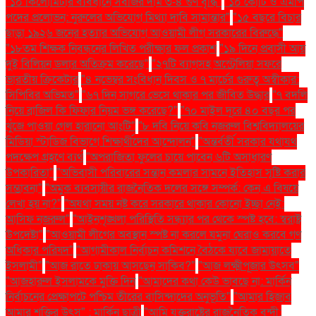
"১০ কিলোমিটার ব্যবধানে সবজির দাম ৩-৪ গুণ বৃদ্ধি"
"১০ কোটি ও এমপি
পদের প্রলোভন: নুরুলের অভিযোগ মিথ্যা দাবি সামান্তার"
"১৫ বছরে বিচার
ছাড়া ১৯২৬ জনের হত্যার অভিযোগ আওয়ামী লীগ সরকারের বিরুদ্ধে"
"১৮তম শিক্ষক নিবন্ধনের লিখিত পরীক্ষার ফল প্রকাশ
"১৯ দিনে প্রবাসী আয়
দুই বিলিয়ন ডলার অতিক্রম করেছে"
"২৭টি ব্যাগসহ অস্ট্রেলিয়া সফরে
ভারতীয় ক্রিকেটার
"৪ নভেম্বর সংবিধান দিবস ও ৭ মার্চের গুরুত্ব অস্বীকার:
সিপিবির অভিমত"
"৬৭ দিন সাগরে ভেসে থাকার পর জীবিত উদ্ধার
"৭ বদলি
নিয়ে ব্রাজিল কি ফিফার নিয়ম ভঙ্গ করেছে?"
"৭০ মাইল দূরে ৪০ বছর পর
খুঁজে পাওয়া গেল হারানো আংটি"
"৮ দবি নিয়ে কবি নজরুল বিশ্ববিদ্যালয়ের
মিডিয়া স্টাডিজ বিভাগে শিক্ষার্থীদের আন্দোলন"
"অন্তর্বর্তী সরকার যথাযথ
পদক্ষেপ গ্রহণে ব্যর্থ
"অপরাজিতা ফুলের চায়ে পাবেন ৬টি অসাধারণ
উপকারিতা"
"অভিবাসী পরিবারের সন্তান কমলার সামনে ইতিহাস সৃষ্টি করার
সম্ভাবনা"
"অমুক ব্যবসায়ীর রাজনৈতিক দলের সঙ্গে সম্পর্ক: কেন এ বিষয়ে
লেখা হয় না?"
"অযথা সময় নষ্ট করে সরকারে থাকার কোনো ইচ্ছা নেই:
আসিফ নজরুল"
"আইনশৃঙ্খলা পরিস্থিতি সন্ধ্যার পর থেকে স্পষ্ট হবে: স্বরাষ্ট্র
উপদেষ্টা"
"আওয়ামী লীগের অবস্থান স্পষ্ট না করলে যমুনা ঘেরাও করবে গণ
অধিকার পরিষদ"
"আগামীকাল নির্বাচন কমিশনে বৈঠকে যাবে জামায়াতে
ইসলামী"
"আজ রাতে ঢাকায় আসছেন সাকিব?"
"আজ লক্ষ্মীপূজার উৎসব"
"আজহারুল ইসলামকে মুক্তি দিন
"আমাদের কথা কেউ ভাবছে না: মার্কিন
নির্বাচনের প্রেক্ষাপটে পশ্চিম তীরের বাসিন্দাদের অনুভূতি"
"আমার হিজাব
আমার শক্তির উৎস" : মার্কিন ছাত্রী
"আমি যুক্তরাষ্ট্রের রাজনৈতিক বন্দী: