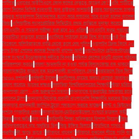
পালিত
এবারের আইপিএলে কোন দলের নেতৃত্বে আছেন কে?.
এবি পার্টিতে
যোগ দিলেন বিশিষ্ট ব্যবসায়ী আবু রাইয়ান আশয়ারী
এয়ার অ্যাম্বুলেন্সে ঢাকার
হজরত শাহজালাল বিমানবন্দর ত্যাগ করে লন্ডনের পথে রওনা হলেন খালেদা
জিয়া
এশিয়াটিক ল্যাবরেটরিজ লিমিটেড প্রথম প্রান্তিকে মুনাফা করেছে
এসএসসি ও সমমান পরীক্ষা শুরু হবে ১০ এপ্রিল
এসএসসি ফরম পূরণের
সময়সীমা বাড়ানো হয়েছে
এ্যানিকে পাঠানো হচ্ছে বিশ্ব সাঁতারে
ওই দিন
বিকেলে অলিউল্লাহকে বাড়ি থেকে তুলে নেয় পুলিশ
ওয়ালটন ফ্রিজ কিনে ২০
লাখ টাকা পেলেন কলেজ শিক্ষার্থী রাশেদ আলী
ওয়াশিংটনে হেলিকপ্টারের
সঙ্গে সংঘর্ষে উড়োজাহাজ নদীতে বিধ্বস্ত
কমিশন দেশের চারটি প্রদেশ গঠনের
পরিকল্পনা করছে
কয়লা আমদানি না হওয়া পর্যন্ত বিদ্যুৎকেন্দ্র বন্ধ থাকবে
কয়লাসঙ্কটের কারণে বন্ধ মহেশখালী তাপবিদ্যুৎ কেন্দ্র
করমজলে তিন দিনে
৭৫০০ দর্শনার্থী
কর্ণফুলী টানেল
কলসিন্দুর গ্রামের অদম্য মেয়েরা আবারও
প্রমাণ করেছে তাদের দক্ষতা
কলাম্বিয়া বিশ্ববিদ্যালয়ের শিক্ষার্থী
কাঁচা মরিচে
কানপাকা রোগ - এক গুরুত্বপুর্ণ সমস্যা
কানাডাকে যুক্তরাষ্ট্রের অঙ্গরাজ্য হতে
বললেন ট্রাম্প
কানাডায় নিখোঁজ প্রবাসী বাংলাদেশি শিক্ষার্থীর মরদেহ উদ্ধার
কানাডার প্রধানমন্ত্রী জাস্টিন ট্রুডো পদত্যাগ করতে যাচ্ছেন
কান্ট ও হিউমের
দর্শনে গাজালির প্রভাব
কাভার্ডভ্যান-মোটরসাইকেল সংঘর্ষে ছাত্রদল কর্মী
নিহত
কার ক্ষতি
কার লাভ
কারিগরি শিক্ষা অধিদপ্তরে বিশাল নিয়োগ
কিছু
অধিনায়কত্বের নাম অনুমিত ছিল
কিছু ইঙ্গিত মিলছে
কিডনিতে পাথর ও
করণীয়
কী আছে তাতে?
কীভাবে খাবেন?
কীভাবে বুঝবেন শীতে পানি কম