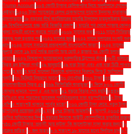
Trump Account
১০৩ কোটি টাকার হেলিকপ্টার নিয়ে অনুশীলনে গেলেন
নেইমার
১২০০ টাকা প্যাকেজে হেলথ চেকআপের সুযোগ ইনসাফ বারাকাহ
হাসপাতালে
১৮ বছরের দীর্ঘ ক্যারিয়ারের সমাপ্তি টানলেন মাহমুদউল্লাহ রিয়াদ
১৯ বিশ্ববিদ্যালয়ে গুচ্ছ ভর্তি বিজ্ঞপ্তি প্রকাশ
২ মার্চের পর থেকে গাজায় কোনও
খাদ্য সামগ্রী প্রবেশ করতে পারেনি
২০০৮ সালের কথা
২০১১ সালে সিরিয়ায়
গৃহযুদ্ধ শুরু হওয়ার পর
২০২১ সালের জুনে
২০২২ সালে ডলারের সংকট শুরু
হলে
২০২৪ সালে সবচেয়ে প্রভাবশালী বাংলাদেশি কারা?
২০২৪ সালের
জুলাই থেকে ১৯ মার্চ পর্যন্ত প্রবাসী আয় মোট ২ হাজার ৭৪ কোটি ডলার
হয়েছে
২০২৬ বিশ্বকাপ আয়োজনের গুরুদায়িত্ব ট্রাম্পের কাঁধে
২৮টি গুলিতে
নিহত হন ইন্দিরা গান্ধী
২৯ জানুয়ারি
২৯ বস্তা টাকা এবং এক বস্তা চিঠি পাওয়া
গেছে
৩ মার্চ
৩ মার্চে খালেদা জিয়াকে খালাসের বিরুদ্ধে লিভ টু আপিলের
শুনানি
৩০ মিনিটে নিয়ন্ত্রণে আসে"
৩০ সেপ্টেম্বর
৩০০ টাকা!
৩৩
হামলাকারীসহ নিহত ৫৮
৩৬৯ ফিলিস্তিনি কারামুক্ত"
৪ দিনে ৮০০ কোটি!
কোথায় থামবে 'পুষ্পা ২' এর আয়?
৪১ বছরে বিচার শেষ হয়নি
৪৩তম
বিসিএস বাদ পড়াদের আবেদন পুনর্বিবেচনার সভা বৃহস্পতিবার
৫ টাকা
বেশি
৫ শতাংশই থাকবে পূর্বের মতো"
৫০০ কোটি টাকা দেবে: নতুন টাকা
ছাপানোর প্রয়োজন নেই
৬ মার্চ
৬৭৫ টাকায় আমদানি
৭ আগস্ট ২০০৫:
মেসির অভিষেকের দিন
৭ বছরের শিশুকে আইটি কোম্পানিতে চাকরির প্রস্তাব
৭৩০ কোটি টাকার ‘প্রবাসী আয় নাটক’ কি কালোটাকা সাদা করার জন্য?
৮
চক্রের জড়িত"
৮ জন আহত
৮.৬ শতাংশ ১৮ মাসের মধ্যে নির্বাচন চান
৮.৭