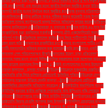
প্রশ্নের জবাবে মান্না বলেন
আগামী ২ বছরে সরকারি খাতে ৫ লাখ নতুন চাকরি
সৃষ্টি হবে
আগামী এক বছরের মধ্যে জাতীয় নির্বাচন অনুষ্ঠিত হওয়া উচিত
আগামী জাতীয় সংসদ নির্বাচন কবে অনুষ্ঠিত হবে
আজ বুধবার সচিবালয়ে
সাংবাদিকদের
আটার রুটিকে আরও পুষ্টিকর করার কয়েকটি সহজ উপায়
আতিকুল সালাম ক্যান্টনমেন্ট থানায় লিখিত অভিযোগ দায়ের করেন
আতিকুল
সালাম জানিয়েছেন যে
আতিথেয়তা ও খাবারের স্বাদ
আধ ঘণ্টায় ২০ লাখ হিট
আন্তর্জাতিক মুদ্রা তহবিলের সতর্কতা
আপনার ঠোঁট এক্সফোলিয়েট করার
পরিপূর্ণ গাইড
আফ্রিদিকে বললেন তামিম
আম দিয়ে পাটিসাপটা পিঠা
আমরা
কেন ভ্রমণ করি?
আমলাতন্ত্র রাজনীতির চাপে
আমার বাংলাদেশ পার্টির (এবি
পার্টি) সদস্যসচিব মজিবুর রহমান মঞ্জু বলেছেন
আমি ক্লান্ত
আরও একটি
কারখানা পেল পরিবেশবান্ধব স্বীকৃতি
আসকের উদ্বেগ: ঢাকা প্রতিবেদন"
আসামে গরুর মাংস খাওয়া নিষিদ্ধ
আসিফ নজরুলের সঙ্গে অশোভন আচরণের
জন্য তারেক রহমানের নিন্দা
আহত ১".
ইইউ বাংলাদেশের সংস্কার উদ্যোগে
সমর্থন জানালেন - হাদজা লাহবিব
ইউক্রেন
ইউক্রেনে যুক্তরাষ্ট্রের প্রস্তাবিত
যুদ্ধবিরতি চুক্তি নিয়ে রাশিয়ার প্রেসিডেন্ট ভ্লাদিমির পুতিনে
ইউক্রেনে সেনা
পাঠানোর সম্ভাবনা উড়িয়ে দেননি কানাডা - ট্রুডো
ইউক্রেনের প্রেসিডেন্ট
ভলোদিমির জেলেনস্কি অভিযোগ করেছেন যে
ইউনাইটেড কমার্শিয়াল ব্যাংক
(ইউসিবি) বছরের তৃতীয় প্রান্তিকে শেয়ারপ্রতি আয় (ইপিএস) বৃদ্ধি পেয়েছে।
ইউরোপ
ইউরোপজুড়ে সাড়া
ইঙ্গিত ডাউনিং স্ট্রিটের"
ইনস্টাগ্রামের ৬টি
প্রাইভেসি ফিচার যেগুলি আপনার জন্য উপকারী
ইন্টার্নশিপ প্রোগ্রামের মাধ্যমে
ভবিষ্যতের ক্যারিয়ার গঠন
ইফতার
ইফতারে কী খাবেন
ইফতারের সময়