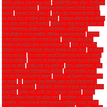
জিডিপি প্রবৃদ্ধি ৪ শতাংশ হতে পারে''
''চ্যাটজিপিটির নতুন সুবিধা: ডিপসিকের
প্রতিযোগিতার মুখে বিপ্লব''
''বাইডেনের জাতির উদ্দেশে বিদায়ী ভাষণে কী
বললেন''
''যুক্তরাষ্ট্রে তৈরি পিস্তলে খুন
''রাষ্ট্রীয় পৃষ্ঠপোষকতায় লুটপাটের পথ
বন্ধ করতে হবে: সাংবাদিক নেতা আজিজ"
''সুন্দরবনে নৌকায় দুই মণ হরিণের
মাংস ফেলে পালাল চোর শিকারিরা''
'টিউলিপের পদত্যাগপত্রে কী লেখা ছিল''
'ঢাকা বিশ্ববিদ্যালয় কেন্দ্রীয় ছাত্র সংসদ নির্বাচন: একটি বিশ্লেষণ''
'শিক্ষাপ্রতিষ্ঠানে ‘গোপন রাজনীতি’ নিষিদ্ধের আহ্বান ছাত্রদলের''
'সংবিধান
সংস্কার কমিশনের সুপারিশ সম্পর্কে বিএনপি
‘অস্ট্রেলিয়া প্রতি মিনিটে
ভারতকে স্মরণ করিয়ে দেবে ধবলধোলাইয়ের কথা’
‘ইইউ ও ইউরোপীয়
বিনিয়োগ ব্যাংক বাংলাদেশকে পরিবেশ সুরক্ষায় সহায়তা দেবে’
‘এটা হয়তো
আমার শেষ ম্যাচ’"
‘গণ–অভ্যুত্থান পরবর্তী বিশ্ববিদ্যালয় ক্যাম্পাসে শান্তিপূর্ণ
পরিবেশ প্রতিষ্ঠিত’
‘জয় বাংলা’কে জাতীয় স্লোগান ঘোষণা করে হাইকোর্টের
দেওয়া রায় স্থগিত
‘জাতীয় দলে আর খেলছি না’
‘ট্রাম্প একজন উন্মাদ’: গাজা
দখলের পরিকল্পনায় ফিলিস্তিনিদের প্রতিক্রিয়া
‘নির্বাচন বিলম্বিত হওয়ার
সংস্কারের বিরুদ্ধে বিএনপি’র অবস্থান’
‘পাঠান টু’ এর চিত্রনাট্য শাহরুখের মন
জয় করেছে
‘মা
‘মুনাফেকি’ নিয়ে রিজভীর মন্তব্য জাতীয় ঐক্যবিরোধী ও
দুরভিসন্ধিপূর্ণ: জামায়াত"
‘যুদ্ধবিরোধী’ রবীন্দ্রনাথ ঠাকুরের কাছে এক ইংরেজ
মায়ের চিঠি
‘রোহিত শর্মা - মোটা এবং গড়পড়তা খেলোয়াড়’
‘শিবিরের
কমিটি’তে থাকার বিষয়ে পূজা চেরির বক্তব্য
"‘গণপরিষদ’ ও ‘সেকেন্ড
রিপাবলিক’: জামায়াতসহ ইসলামী দলগুলোর মতভিন্নতা সামনে আসছে"