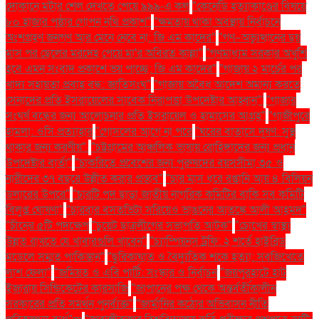
দোকানে মর্টার শেল দেখতে পেয়ে ৯৯৯-এ কল
"কেনেডি হত্যাকাণ্ডের বিষয়ে
৮০ হাজার পৃষ্ঠার গোপন নথি প্রকাশ"
"ক্ষমতায় থাকা অবস্থায় নির্বাচনে
অংশগ্রহণ জনগণ আর মেনে নেবে না: জি এম কাদের"
"গণ–অভ্যুত্থানের ছয়
মাস পর ছেলের মরদেহ পেয়ে মা'র অবিরত কান্না"
"গণমাধ্যম সরকার অখুশি
হবে এমন সংবাদ প্রকাশে ভয় পাচ্ছে: জি এম কাদের"
"গাজায় ২ মার্চের পর
খাদ্য সহায়তা প্রবাহ বন্ধ: জাতিসংঘ"
"গাজায় অবৈধ আদেশ অমান্য করতে
সেনাদের প্রতি ইসরায়েলের সাবেক নিরাপত্তা উপদেষ্টার আহ্বান"'
"গাজার
সংঘর্ষ বন্ধের জন্য আলোচনার প্রতি ইসরায়েল ও হামাসের আগ্রহ"
"গাজীপুরে
হামলা: ওসি প্রত্যাহার
"গোসলের আগে না পরে
"ঘরের বাতাসে দূষণ: সুস্থ
থাকার জন্য করণীয়".
"চট্টগ্রামের আঞ্চলিক ভাষায় রোহিঙ্গাদের জন্য প্রধান
উপদেষ্টার বার্তা"
"চাকরিতে প্রবেশের জন্য পুরুষদের বয়সসীমা ৩৫ ও
নারীদের ৩৭ বছরে উন্নীত করার প্রস্তাব"
"চার মাস ধরে রপ্তানি আয় ৪ বিলিয়ন
ডলারের উপরে"
"চারটি পদ ছাড়া জাতীয় নাগরিক কমিটির বাকি সব কমিটি
বিলুপ্ত ঘোষণা"
"চারবার বসতভিটা সরিয়েও ভাঙনের আতঙ্কে আলী আহমদ"
"চীনের ৫টি পদক্ষেপ
"চুয়েট ছাত্রলীগের সভাপতি আটক"
"চোখের স্বাস্থ্য
উন্নত রাখতে যে খাবারগুলি খাবেন"
"চ্যাম্পিয়নস ট্রফি: ২ শর্তে হাইব্রিড
মডেলে সম্মত পাকিস্তান"
"ছুরিকাঘাত ও বৈদ্যুতিক শকে হত্যা: সবজিখেতে
লাশ ফেলা"
"জমিয়ত ও এবি পার্টি: সংস্কার ও নির্বাচন
"জয়পুরহাটে হাট
ইজারায় সিন্ডিকেটের কারসাজি
"জাপানের পক্ষ থেকে অন্তর্বর্তীকালীন
সরকারের প্রতি সমর্থন পুনর্ব্যক্ত"
"জার্মানির কঠোর অভিবাসন নীতি