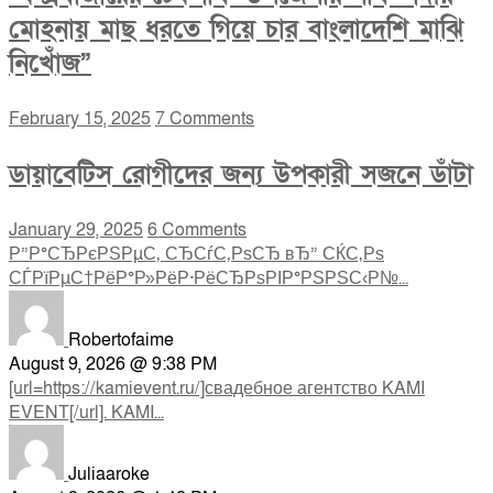
মোহনায় মাছ ধরতে গিয়ে চার বাংলাদেশি মাঝি
নিখোঁজ”
February 15, 2025
7 Comments
ডায়াবেটিস রোগীদের জন্য উপকারী সজনে ডাঁটা
January 29, 2025
6 Comments
Р”Р°СЂРєРЅРµС‚ СЂСѓС‚РѕСЂ вЂ” СЌС‚Рѕ
СЃРїРµС†РёР°Р»РёР·РёСЂРѕРІР°РЅРЅС‹Р№...
Robertofaime
August 9, 2026 @ 9:38 PM
[url=https://kamievent.ru/]свадебное агентство KAMI
EVENT[/url]. KAMI...
Juliaaroke