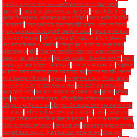
ইসরাইলের হামলার মধ্যে ৮০০ কোটি ডলারের অস্ত্র সহায়তা ঘোষণা
যুক্তরাষ্ট্রের
গাজায় ইসরায়েলি হামলায় ১৭ জন নিহত
গাজায় দ্বিতীয় ধাপের
যুদ্ধবিরতি আলোচনা: অনিশ্চয়তার মাঝে পরিস্থিতি
গাজায় যুদ্ধবিরতি চুক্তির
শর্ত অনুযায়ী
গাজায় যুদ্ধবিরতি: ইসরায়েল নাকি হামাস—কোন পক্ষ জিতল
গাজায় যুদ্ধবিরতির বিষয়ে ভালোই আলোচনা চলছে
গাজার জাবালিয়ায় ৪৮
ঘণ্টায় ৫০ শিশুর মৃত্যু
গাজীপুরে ঈদের ছুটি বাড়ানোর দাবিতে শ্রমিকদের
দেড় ঘণ্টার বিক্ষোভ ও অবরোধ
গাজীপুরে ঝুটগুদামের আগুন দুই ঘণ্টার
চেষ্টায় নিয়ন্ত্রণে
গাড়ি
গাড়িচাপায় বুয়েট শিক্ষার্থীর মৃত্যু: একমাত্র সন্তানের
প্রয়াণে মায়ের অশ্রু থামছে না
গায়ে তেল দেওয়ার সঠিক সময় কখন?"
গার্মেন্ট
সেক্টরে নতুন করে অস্থিরতা সৃষ্টির ষড়যন্ত্র
গুগল ফোন নম্বর কেন চায়
গোয়ালন্দে
মা ইলিশ রক্ষায় অভিযানে ট্রলারে উদ্ধার আগ্নেয়াস্ত্র
গ্যাসের দাম বৃদ্ধি পোশাক
খাতে উদ্বেগের সৃষ্টি করেছে
গ্রেফতার
ঘন কুয়াশায় বেড়েছে শীতের অনুভূতি
ঘন ঘন আঙুল মটকালে হতে পারে যে ক্ষতি
ঘরে বসেই ভ্রুর আকার ঠিক
করার সহজ পদ্ধতি
ঘাড় ব্যথা কমানোর জন্য সহজ ব্যায়াম
ঘূর্ণিঝড়
ঘূর্ণিঝড়
দানা
চট্টগ্রামে আইনজীবী হত্যায় : যৌথ বাহিনীর অভিযানে গ্রেপ্তার ২০
চট্টগ্রামে ছিনতাইয়ের আতঙ্ক
চট্টগ্রামের টেরিবাজারে পোশাকের গুদামে আগুন
লাগার ঘটনা
চলতি মাসেই হবে প্রথম চন্দ্র ও সূর্যগ্রহণ
চাকরি
চাকরির খবর
চামড়ার মানিব্যাগ আসল কি না কীভাবে বুঝবেন?
চারপাশের বাস্তবতা বদলে
দিচ্ছে যে জনপ্রিয় প্রযুক্তিগুলো
চিন্ময় কৃষ্ণ দাস
চীনে নতুন ভাইরাসের প্রাদুর্ভাব
চীনে প্রবীণদের যত্নে এআই প্রযুক্তির দিকে ঝুঁকছে সরকার
চীনের নতুন