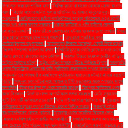
উপভোগ করছেন শাকিব খান"
"বিভিন্ন স্থানে খাবারের দোকান খোলা রাখতে
বাধা
"বিশ্বের সংঘাতজনিত ক্ষুধায় প্রতিদিন ২১ হাজার মানুষের মৃত্যু:
অক্সফাম"
"বেক্সিমকোর শ্রমিক-কর্মচারীদের পাওনা পরিশোধে ৫২৫ কোটি
টাকা ঋণ প্রদান করবে সরকার"
"বোমা ফাটিয়ে ও গুলি চালিয়ে সোনার
দোকানে ডাকাতি
"ব্যবসায়ীকে কোপানোর ঘটনায় ছাত্রদল নেতা গ্রেপ্তার
"ভাঙা
হাড় জোড়া লাগতে কেন সময় লাগে?"
"ভারতকে পরাজিত করে
সেমিফাইনালে বাংলাদেশ"
"ভালোবাসা দিবসে ‘তামাশা’ পোস্ট নিয়ে ব্যাখ্যা
দিলেন উপদেষ্টা ফরিদা আখতার"
"ভিনিসিয়ুসকে সৌদি ক্লাবে যাওয়া থেকে
বিরত রাখতে রিয়ালের নতুন কৌশল"
"মতলব উত্তরে ছাত্রদল নেত্রীর বাড়িতে
অগ্নিসংযোগের ঘটনা"
"মন্ত্রীর বাড়ির সামনে বৃষ্টিতে দাঁড়িয়ে ছিলাম
"ময়নামতি
ওয়ার সিমেট্রিতে একটি জাপানি সৈনিকের দেহাবশেষ পাওয়া যায়নি"
"ময়মনসিংহে আজহারীর মাহফিলে মুঠোফোন হারানোর ঘটনায় থানায় ২০০টি
জিডি"
"মামুনুল হক: সচিবালয়ে আগুন ও টঙ্গী হত্যাকাণ্ড একে অপরের সাথে
সম্পর্কিত
"মিরপুরে চাঁদা না পেয়ে মার্কেট ভাঙচুর
"মিরপুরে সাকিবের খেলা
বন্ধে বিক্ষোভ
"মির্জা ফখরুল আগামীকাল লন্ডন যাচ্ছেন"
"মেসি-সুয়ারেজ
জুটি: কি এটি সর্বকালের সেরা?"
"যদি এই সরকার পরাজিত হয়
"যুক্তরাজ্য
রাশিয়াকে সহায়তা করা ব্যক্তিদের প্রবেশ নিষিদ্ধ করছে"
"যুক্তরাষ্ট্র অবৈধ
বাংলাদেশিদের ফেরত পাঠাবে"
"যুক্তরাষ্ট্র থেকে সামরিক বিমানে দেশে
ফিরলেন নথিপত্রহীন ভারতীয় অভিবাসীরা"
"রাজনৈতিক দলের কাছ থেকে
নাম চেয়েছে ইসি গঠনের অনুসন্ধান কমিটি"
"রাজনৈতিক বক্তব্য এড়াতে চাই