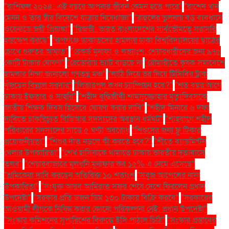
"রাশিফল ২০২৪: এই বছরে আপনার জীবন কেমন হতে পারে"
"রাশেদ খান
মেনন ও তাঁর স্ত্রীর বিদেশে যাত্রায় নিষেধাজ্ঞা"
"রাহুলের তুলনায় বড় ব্যবধানে
ওয়েনাডে জয়ী প্রিয়াঙ্কা"
"রিজভী: ভারত বাংলাদেশের সার্বভৌমত্বে সরাসরি
হস্তক্ষেপ করছে"
"রূপগঞ্জে ডাকাতদের হামলায় ঢাকা বিশ্ববিদ্যালয়ের ছাত্রের
চোখে গুরুতর আঘাত"
"রেকর্ড মুনাফা ও লভ্যাংশ: শেয়ারধারীদের জন্য ৯৭৫
কোটি টাকার ঘোষণা"
"রেস্তোরাঁয় ভ্যাট বাড়ছে না
"রৌমারীতে কৃষক সমাবেশে
হামলার নিন্দা জানালো গণতন্ত্র মঞ্চ"
"লাঠি দিয়ে ভর দিয়ে টিসিবির ট্রাক
খুঁজছেন বিল্লাল সরদার"
"লিভারপুল কখন চ্যাম্পিয়ন হবে?"
"শত বছর আগে
ঢাকায় ইফতার ও সাহ্‌রি"
"শহীদ বুদ্ধিজীবী শামসুজ্জোহার মৃত্যুদিবসকে
জাতীয় শিক্ষক দিবস হিসেবে ঘোষণা করার দাবি"
"শহীদ মিনারে ৬ দফা
দাবিতে চাকরিচ্যুত বিডিআর সদস্যদের অবস্থান ধর্মঘট"
"শাহবাগে শহীদ
পরিবারের সদস্যদের সাড়ে ৫ ঘণ্টা অবরোধ
"শিশুদের জন্য ফ্লু টিকার
প্রয়োজনীয়তা"
"শিশুর দাঁত নড়লে কী করতে হবে?"
"শীতে ব্যাডমিন্টন
খেলার উপকারিতা"
"শেখ হাসিনাকে থামাতে ঢাকায় ভারতীয় দূতাবাসে
তলব"
"শেয়ারবাজারে মূলধনি মুনাফার কর ১৫% এ নেমে এসেছে"
"শ্রমিকেরা দাবি করছেন অতিরিক্ত ১০ শতাংশ
"সবুজ আপেলের নানা
উপকারিতা"
"সংযুক্ত আরব আমিরাত সফর শেষে দেশে ফিরলেন প্রধান
উপদেষ্টা"
"সরকার প্রতি ডজন ডিম ১৩০ টাকায় বিক্রি করবে"
"সরকারের
আওয়ামী লীগকে নিষিদ্ধ করার কোনো পরিকল্পনা নেই: প্রধান উপদেষ্টা"
"সংস্কার কমিশনের সুপারিশের বিরুদ্ধে ইসি পাঠাল চিঠি"
"সংস্কার প্রস্তাবের