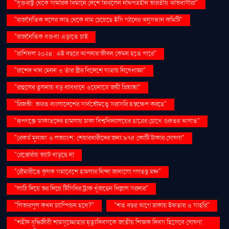
"যুক্তরাষ্ট্র থেকে সামরিক বিমানে দেশে ফিরলেন নথিপত্রহীন ভারতীয় অভিবাসীরা"
"রাজনৈতিক দলের কাছ থেকে নাম চেয়েছে ইসি গঠনের অনুসন্ধান কমিটি"
"রাজনৈতিক বক্তব্য এড়াতে চাই
"রাশিফল ২০২৪: এই বছরে আপনার জীবন কেমন হতে পারে"
"রাশেদ খান মেনন ও তাঁর স্ত্রীর বিদেশে যাত্রায় নিষেধাজ্ঞা"
"রাহুলের তুলনায় বড় ব্যবধানে ওয়েনাডে জয়ী প্রিয়াঙ্কা"
"রিজভী: ভারত বাংলাদেশের সার্বভৌমত্বে সরাসরি হস্তক্ষেপ করছে"
"রূপগঞ্জে ডাকাতদের হামলায় ঢাকা বিশ্ববিদ্যালয়ের ছাত্রের চোখে গুরুতর আঘাত"
"রেকর্ড মুনাফা ও লভ্যাংশ: শেয়ারধারীদের জন্য ৯৭৫ কোটি টাকার ঘোষণা"
"রেস্তোরাঁয় ভ্যাট বাড়ছে না
"রৌমারীতে কৃষক সমাবেশে হামলার নিন্দা জানালো গণতন্ত্র মঞ্চ"
"লাঠি দিয়ে ভর দিয়ে টিসিবির ট্রাক খুঁজছেন বিল্লাল সরদার"
"লিভারপুল কখন চ্যাম্পিয়ন হবে?"
"শত বছর আগে ঢাকায় ইফতার ও সাহ্‌রি"
"শহীদ বুদ্ধিজীবী শামসুজ্জোহার মৃত্যুদিবসকে জাতীয় শিক্ষক দিবস হিসেবে ঘোষণা