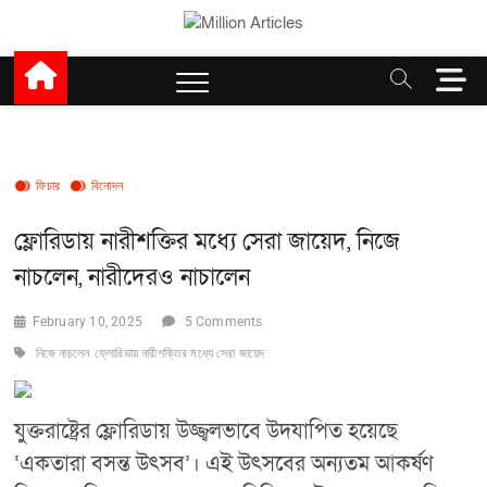
Skip
to
Million Articles
content
M
e
n
u
B
ফিচার
বিনোদন
u
t
ফ্লোরিডায় নারীশক্তির মধ্যে সেরা জায়েদ, নিজে
t
o
নাচলেন, নারীদেরও নাচালেন
n
February 10, 2025
5 Comments
নিজে নাচলেন
ফ্লোরিডায় নারীশক্তির মধ্যে সেরা জায়েদ
যুক্তরাষ্ট্রের ফ্লোরিডায় উজ্জ্বলভাবে উদযাপিত হয়েছে
‘একতারা বসন্ত উৎসব’। এই উৎসবের অন্যতম আকর্ষণ