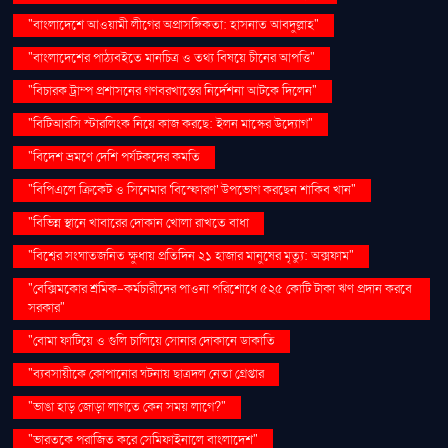
"বাংলাদেশে আওয়ামী লীগের অপ্রাসঙ্গিকতা: হাসনাত আবদুল্লাহ"
"বাংলাদেশের পাঠ্যবইতে মানচিত্র ও তথ্য বিষয়ে চীনের আপত্তি"
"বিচারক ট্রাম্প প্রশাসনের গণবরখাস্তের নির্দেশনা আটকে দিলেন"
"বিটিআরসি স্টারলিংক নিয়ে কাজ করছে: ইলন মাস্কের উদ্যোগ"
"বিদেশ ভ্রমণে দেশি পর্যটকদের কমতি
"বিপিএলে ক্রিকেট ও সিনেমার 'বিস্ফোরণ' উপভোগ করছেন শাকিব খান"
"বিভিন্ন স্থানে খাবারের দোকান খোলা রাখতে বাধা
"বিশ্বের সংঘাতজনিত ক্ষুধায় প্রতিদিন ২১ হাজার মানুষের মৃত্যু: অক্সফাম"
"বেক্সিমকোর শ্রমিক-কর্মচারীদের পাওনা পরিশোধে ৫২৫ কোটি টাকা ঋণ প্রদান করবে
সরকার"
"বোমা ফাটিয়ে ও গুলি চালিয়ে সোনার দোকানে ডাকাতি
"ব্যবসায়ীকে কোপানোর ঘটনায় ছাত্রদল নেতা গ্রেপ্তার
"ভাঙা হাড় জোড়া লাগতে কেন সময় লাগে?"
"ভারতকে পরাজিত করে সেমিফাইনালে বাংলাদেশ"