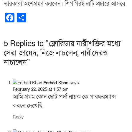
তারকারা অংশগ্রহণ করবেন। শিগগিরই এটি প্রচারে আসবে।
F
S
a
h
c
ar
5 Replies to “ফ্লোরিডায় নারীশক্তির মধ্যে
e
e
সেরা জায়েদ, নিজে নাচলেন, নারীদেরও
b
নাচালেন”
o
o
k
Forhad Khan
says:
February 22, 2025 at 1:57 pm
আমি প্রথম কোন ছোট পর্দা নায়ক কে পারফরম্যান্স
করতে দেখেছি
Reply