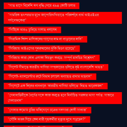
"সাত মাসে বিদেশি ঋণ বৃদ্ধি পেয়ে ৩৯৪ কোটি ডলার
"সামরিক তৎপরতার মুখে জাপোরিঝঝিয়াতে পরিদর্শনে ব্যর্থ আইএইএর
পর্যবেক্ষকেরা"
"সিটিকে আরও ডুবিয়ে সালাহ বললেন
"সিরামিক শিল্প মালিকদের গ্যাসের দাম না বাড়ানোর দাবি"
"সিরিয়ায় আইএসের পুনরুত্থানের ঝুঁকি দ্বিগুণ হয়েছে"
"সিরিয়ায় কারা কোন এলাকা নিয়ন্ত্রণ করছে: সম্পূর্ণ মানচিত্র বিশ্লেষণ"
"সিলেট সীমান্তে ভারতীয় খাসিয়া সম্প্রদায়ের গুলিতে দুই বাংলাদেশি আহত"
"সিলেট-ম্যানচেস্টার রুটে বিমান চলাচল অব্যাহত রাখার আহ্বান"
"সিলেটে এক দিনের ব্যবধানে ‘ভারতীয় খাসিয়া গু‌লিতে’ নিহত আরেকজন"
"সেনাবাহিনীকে ধৈর্যের সঙ্গে কাজ করতে হবে নির্বাচিত সরকার আসা পর্যন্ত: সাভারে
সেনাপ্রধান"
"সোনার কমোড চুরির অভিযোগে চক্রের সদস্যরা দোষী সাব্যস্ত"
"সৌদি আরব গিয়ে কেন নারী গৃহকর্মীরা মৃত্যুর মুখে পড়ছেন?"