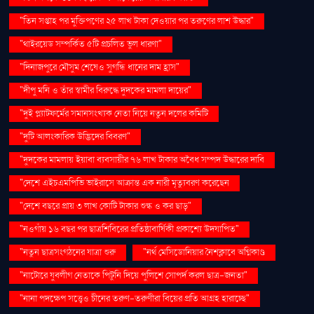
"তিন সপ্তাহ পর মুক্তিপণের ২৫ লাখ টাকা দেওয়ার পর তরুণের লাশ উদ্ধার"
"থাইরয়েড সম্পর্কিত ৫টি প্রচলিত ভুল ধারণা"
"দিনাজপুরে মৌসুম শেষেও সুগন্ধি ধানের দাম হ্রাস"
"দীপু মনি ও তাঁর স্বামীর বিরুদ্ধে দুদকের মামলা দায়ের"
"দুই প্ল্যাটফর্মের সমানসংখ্যক নেতা নিয়ে নতুন দলের কমিটি
"দুটি আলংকারিক উদ্ভিদের বিবরণ"
"দুদকের মামলায় ইয়াবা ব্যবসায়ীর ৭৬ লাখ টাকার অবৈধ সম্পদ উদ্ধারের দাবি
"দেশে এইচএমপিভি ভাইরাসে আক্রান্ত এক নারী মৃত্যুবরণ করেছেন
"দেশে বছরে প্রায় ৩ লাখ কোটি টাকার শুল্ক ও কর ছাড়"
"নওগাঁয় ১৬ বছর পর ছাত্রশিবিরের প্রতিষ্ঠাবার্ষিকী প্রকাশ্যে উদযাপিত"
"নতুন ছাত্রসংগঠনের যাত্রা শুরু
"নর্থ মেসিডোনিয়ার নৈশক্লাবে অগ্নিকাণ্ড
"নাটোরে যুবলীগ নেতাকে পিটুনি দিয়ে পুলিশে সোপর্দ করল ছাত্র-জনতা"
"নানা পদক্ষেপ সত্ত্বেও চীনের তরুণ-তরুণীরা বিয়ের প্রতি আগ্রহ হারাচ্ছে"