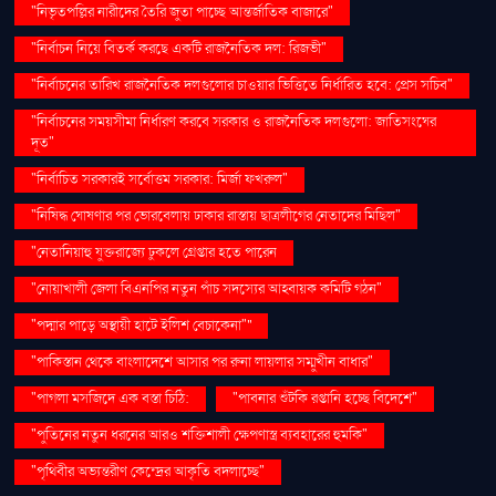
"নিভৃতপল্লির নারীদের তৈরি জুতা পাচ্ছে আন্তর্জাতিক বাজারে"
"নির্বাচন নিয়ে বিতর্ক করছে একটি রাজনৈতিক দল: রিজভী"
"নির্বাচনের তারিখ রাজনৈতিক দলগুলোর চাওয়ার ভিত্তিতে নির্ধারিত হবে: প্রেস সচিব"
"নির্বাচনের সময়সীমা নির্ধারণ করবে সরকার ও রাজনৈতিক দলগুলো: জাতিসংঘের
দূত"
"নির্বাচিত সরকারই সর্বোত্তম সরকার: মির্জা ফখরুল"
"নিষিদ্ধ ঘোষণার পর ভোরবেলায় ঢাকার রাস্তায় ছাত্রলীগের নেতাদের মিছিল"
"নেতানিয়াহু যুক্তরাজ্যে ঢুকলে গ্রেপ্তার হতে পারেন
"নোয়াখালী জেলা বিএনপির নতুন পাঁচ সদস্যের আহ্বায়ক কমিটি গঠন"
"পদ্মার পাড়ে অস্থায়ী হাটে ইলিশ বেচাকেনা"''
"পাকিস্তান থেকে বাংলাদেশে আসার পর রুনা লায়লার সম্মুখীন বাধার"
"পাগলা মসজিদে এক বস্তা চিঠি:
"পাবনার শুঁটকি রপ্তানি হচ্ছে বিদেশে"
"পুতিনের নতুন ধরনের আরও শক্তিশালী ক্ষেপণাস্ত্র ব্যবহারের হুমকি"
"পৃথিবীর অভ্যন্তরীণ কেন্দ্রের আকৃতি বদলাচ্ছে"