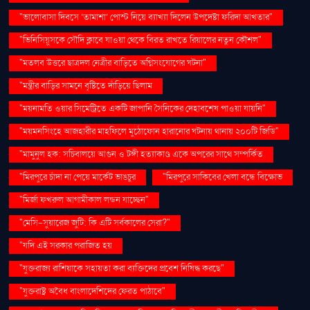
"ভালোবাসা দিবসে ‘তামাশা’ পোস্ট নিয়ে ব্যাখ্যা দিলেন উপদেষ্টা ফরিদা আখতার"
"ভিনিসিয়ুসকে সৌদি ক্লাবে যাওয়া থেকে বিরত রাখতে রিয়ালের নতুন কৌশল"
"মতলব উত্তরে ছাত্রদল নেত্রীর বাড়িতে অগ্নিসংযোগের ঘটনা"
"মন্ত্রীর বাড়ির সামনে বৃষ্টিতে দাঁড়িয়ে ছিলাম
"ময়নামতি ওয়ার সিমেট্রিতে একটি জাপানি সৈনিকের দেহাবশেষ পাওয়া যায়নি"
"ময়মনসিংহে আজহারীর মাহফিলে মুঠোফোন হারানোর ঘটনায় থানায় ২০০টি জিডি"
"মামুনুল হক: সচিবালয়ে আগুন ও টঙ্গী হত্যাকাণ্ড একে অপরের সাথে সম্পর্কিত
"মিরপুরে চাঁদা না পেয়ে মার্কেট ভাঙচুর
"মিরপুরে সাকিবের খেলা বন্ধে বিক্ষোভ
"মির্জা ফখরুল আগামীকাল লন্ডন যাচ্ছেন"
"মেসি-সুয়ারেজ জুটি: কি এটি সর্বকালের সেরা?"
"যদি এই সরকার পরাজিত হয়
"যুক্তরাজ্য রাশিয়াকে সহায়তা করা ব্যক্তিদের প্রবেশ নিষিদ্ধ করছে"
"যুক্তরাষ্ট্র অবৈধ বাংলাদেশিদের ফেরত পাঠাবে"