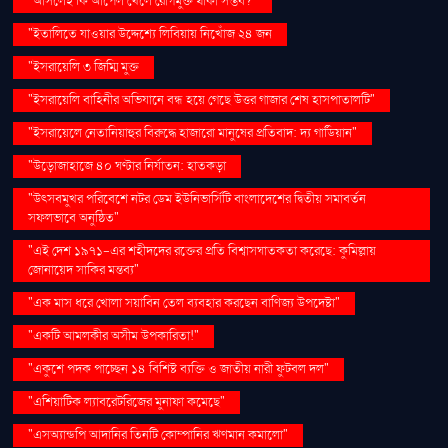
"আসলেই কি আপেল খেলে রোগমুক্ত থাকা সম্ভব?"
"ইতালিতে যাওয়ার উদ্দেশ্যে লিবিয়ায় নিখোঁজ ২৪ জন
"ইসরায়েলি ৩ জিম্মি মুক্ত
"ইসরায়েলি বাহিনীর অভিযানে বন্ধ হয়ে গেছে উত্তর গাজার শেষ হাসপাতালটি"
"ইসরায়েলে নেতানিয়াহুর বিরুদ্ধে হাজারো মানুষের প্রতিবাদ: দ্য গার্ডিয়ান"
"উড়োজাহাজে ৪০ ঘণ্টার নির্যাতন: হাতকড়া
"উৎসবমুখর পরিবেশে নটর ডেম ইউনিভার্সিটি বাংলাদেশের দ্বিতীয় সমাবর্তন
সফলভাবে অনুষ্ঠিত"
"এই দেশ ১৯৭১-এর শহীদদের রক্তের প্রতি বিশ্বাসঘাতকতা করেছে: কুমিল্লায়
জোনায়েদ সাকির মন্তব্য"
"এক মাস ধরে খোলা সয়াবিন তেল ব্যবহার করছেন বাণিজ্য উপদেষ্টা"
"একটি আমলকীর অসীম উপকারিতা!"
"একুশে পদক পাচ্ছেন ১৪ বিশিষ্ট ব্যক্তি ও জাতীয় নারী ফুটবল দল"
"এশিয়াটিক ল্যাবরেটরিজের মুনাফা কমেছে"
"এসঅ্যান্ডপি আদানির তিনটি কোম্পানির ঋণমান কমালো"