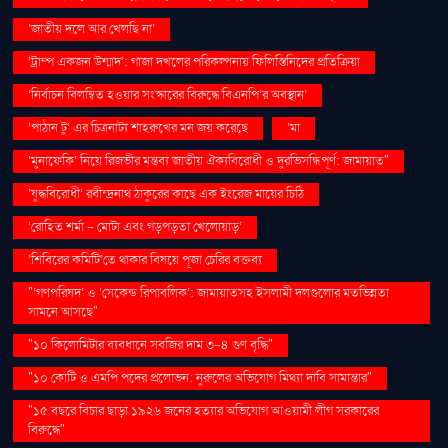
‘জাতীয় দলে আর খেলছি না’
‘ট্রাম্প একজন উন্মাদ’: গাজা দখলের পরিকল্পনায় ফিলিস্তিনিদের প্রতিক্রিয়া
‘নির্বাচন বিলম্বিত হওয়ার সংস্কারের বিরুদ্ধে বিএনপি’র অবস্থান’
‘পাঠান টু’ এর চিত্রনাট্য শাহরুখের মন জয় করেছে
‘মা
‘মুনাফেকি’ নিয়ে রিজভীর মন্তব্য জাতীয় ঐক্যবিরোধী ও দুরভিসন্ধিপূর্ণ: জামায়াত"
‘যুদ্ধবিরোধী’ রবীন্দ্রনাথ ঠাকুরের কাছে এক ইংরেজ মায়ের চিঠি
‘রোহিত শর্মা - মোটা এবং গড়পড়তা খেলোয়াড়’
‘শিবিরের কমিটি’তে থাকার বিষয়ে পূজা চেরির বক্তব্য
"‘গণপরিষদ’ ও ‘সেকেন্ড রিপাবলিক’: জামায়াতসহ ইসলামী দলগুলোর মতভিন্নতা
সামনে আসছে"
"১০ কিলোমিটার ব্যবধানে সবজির দাম ৩-৪ গুণ বৃদ্ধি"
"১০ কোটি ও এমপি পদের প্রলোভন: নুরুলের অভিযোগ মিথ্যা দাবি সামান্তার"
"১৫ বছরে বিচার ছাড়া ১৯২৬ জনের হত্যার অভিযোগ আওয়ামী লীগ সরকারের
বিরুদ্ধে"