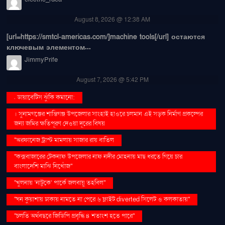
August 8, 2026 @ 12:38 AM
[url=https://smtcl-americas.com/]machine tools[/url] остаются
ключевым элементом...
JimmyPrife
August 7, 2026 @ 5:42 PM
. ডায়াবেটিস ঝুঁকি কমানো:
। সুনামগঞ্জের শান্তিগঞ্জ উপজেলার সাংহাই হাওরে চলমান এই সড়ক নির্মাণ প্রকল্পের
জন্য জমির ক্ষতিপূরণ দেওয়া দূরের বিষয়
''অরফানেজ ট্রাস্ট মামলায় সাজার রায় বাতিল
''কক্সবাজারের টেকনাফ উপজেলার নাফ নদীর মোহনায় মাছ ধরতে গিয়ে চার
বাংলাদেশি মাঝি নিখোঁজ''
''খুলনায় ‘নাটুকে’ পার্কে জলবায়ু তহবিল''
''ঘন কুয়াশায় ঢাকায় নামতে না পেরে ৬ ফ্লাইট diverted সিলেট ও কলকাতায়''
''চলতি অর্থবছরে জিডিপি প্রবৃদ্ধি ৪ শতাংশ হতে পারে''