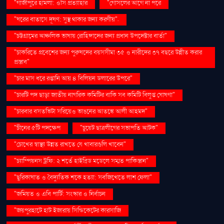
"গাজীপুরে হামলা: ওসি প্রত্যাহার
"গোসলের আগে না পরে
"ঘরের বাতাসে দূষণ: সুস্থ থাকার জন্য করণীয়".
"চট্টগ্রামের আঞ্চলিক ভাষায় রোহিঙ্গাদের জন্য প্রধান উপদেষ্টার বার্তা"
"চাকরিতে প্রবেশের জন্য পুরুষদের বয়সসীমা ৩৫ ও নারীদের ৩৭ বছরে উন্নীত করার
প্রস্তাব"
"চার মাস ধরে রপ্তানি আয় ৪ বিলিয়ন ডলারের উপরে"
"চারটি পদ ছাড়া জাতীয় নাগরিক কমিটির বাকি সব কমিটি বিলুপ্ত ঘোষণা"
"চারবার বসতভিটা সরিয়েও ভাঙনের আতঙ্কে আলী আহমদ"
"চীনের ৫টি পদক্ষেপ
"চুয়েট ছাত্রলীগের সভাপতি আটক"
"চোখের স্বাস্থ্য উন্নত রাখতে যে খাবারগুলি খাবেন"
"চ্যাম্পিয়নস ট্রফি: ২ শর্তে হাইব্রিড মডেলে সম্মত পাকিস্তান"
"ছুরিকাঘাত ও বৈদ্যুতিক শকে হত্যা: সবজিখেতে লাশ ফেলা"
"জমিয়ত ও এবি পার্টি: সংস্কার ও নির্বাচন
"জয়পুরহাটে হাট ইজারায় সিন্ডিকেটের কারসাজি