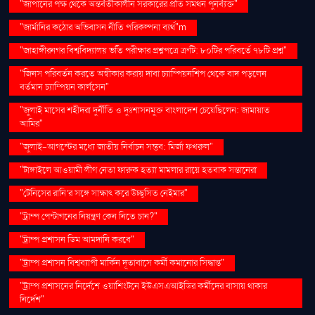
"জাপানের পক্ষ থেকে অন্তর্বর্তীকালীন সরকারের প্রতি সমর্থন পুনর্ব্যক্ত"
"জার্মানির কঠোর অভিবাসন নীতি পরিকল্পনা ব্যর্থ"m
"জাহাঙ্গীরনগর বিশ্ববিদ্যালয় ভর্তি পরীক্ষার প্রশ্নপত্রে ত্রুটি: ৮০টির পরিবর্তে ৭৮টি প্রশ্ন"
"জিনস পরিবর্তন করতে অস্বীকার করায় দাবা চ্যাম্পিয়নশিপ থেকে বাদ পড়লেন
বর্তমান চ্যাম্পিয়ন কার্লসেন"
"জুলাই মাসের শহীদরা দুর্নীতি ও দুঃশাসনমুক্ত বাংলাদেশ চেয়েছিলেন: জামায়াত
আমির"
"জুলাই-আগস্টের মধ্যে জাতীয় নির্বাচন সম্ভব: মির্জা ফখরুল"
"টাঙ্গাইলে আওয়ামী লীগ নেতা ফারুক হত্যা মামলার রায়ে হতবাক সন্তানেরা
"টেনিসের রানি’র সঙ্গে সাক্ষাৎ করে উচ্ছ্বসিত নেইমার"
"ট্রাম্প পেন্টাগনের নিয়ন্ত্রণ কেন নিতে চান?"
"ট্রাম্প প্রশাসন ডিম আমদানি করবে"
"ট্রাম্প প্রশাসন বিশ্বব্যাপী মার্কিন দূতাবাসে কর্মী কমানোর সিদ্ধান্ত"
"ট্রাম্প প্রশাসনের নির্দেশে ওয়াশিংটনে ইউএসএআইডির কর্মীদের বাসায় থাকার
নির্দেশ"