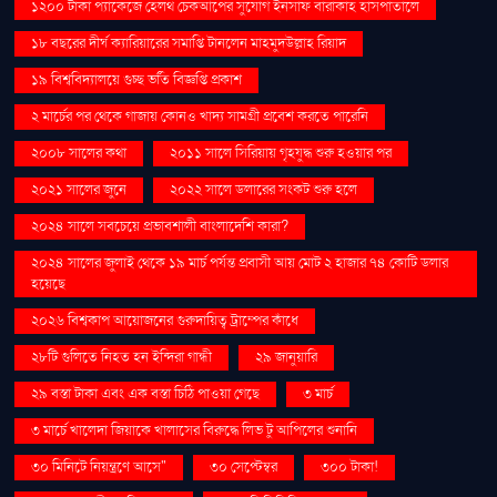
১২০০ টাকা প্যাকেজে হেলথ চেকআপের সুযোগ ইনসাফ বারাকাহ হাসপাতালে
১৮ বছরের দীর্ঘ ক্যারিয়ারের সমাপ্তি টানলেন মাহমুদউল্লাহ রিয়াদ
১৯ বিশ্ববিদ্যালয়ে গুচ্ছ ভর্তি বিজ্ঞপ্তি প্রকাশ
২ মার্চের পর থেকে গাজায় কোনও খাদ্য সামগ্রী প্রবেশ করতে পারেনি
২০০৮ সালের কথা
২০১১ সালে সিরিয়ায় গৃহযুদ্ধ শুরু হওয়ার পর
২০২১ সালের জুনে
২০২২ সালে ডলারের সংকট শুরু হলে
২০২৪ সালে সবচেয়ে প্রভাবশালী বাংলাদেশি কারা?
২০২৪ সালের জুলাই থেকে ১৯ মার্চ পর্যন্ত প্রবাসী আয় মোট ২ হাজার ৭৪ কোটি ডলার
হয়েছে
২০২৬ বিশ্বকাপ আয়োজনের গুরুদায়িত্ব ট্রাম্পের কাঁধে
২৮টি গুলিতে নিহত হন ইন্দিরা গান্ধী
২৯ জানুয়ারি
২৯ বস্তা টাকা এবং এক বস্তা চিঠি পাওয়া গেছে
৩ মার্চ
৩ মার্চে খালেদা জিয়াকে খালাসের বিরুদ্ধে লিভ টু আপিলের শুনানি
৩০ মিনিটে নিয়ন্ত্রণে আসে"
৩০ সেপ্টেম্বর
৩০০ টাকা!