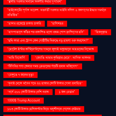
"স্থানীয় সরকার নির্বাচন নির্দলীয় করার সুপারিশ"
"হাইকোর্টের পূর্ণাঙ্গ আদেশ: অন্তর্বর্তী সরকার আইনি দলিল ও জনগণের ইচ্ছার সমর্থনে
প্রতিষ্ঠিত"
"হাঙ্গার প্রজেক্টে ঢাকায় চাকরি
"হালিশহর
"হাসপাতালে ভর্তির পর প্রকাশিত হলো প্রথম পোপ ফ্রান্সিসের ছবি"
"হিজবুল্লাহ
"হুথি কারা এবং ট্রাম্প কেন গোষ্ঠীটির বিরুদ্ধে বড় হামলা শুরু করলেন?"
"হোটেল ইন্টার কন্টিনেন্টালের সামনে জুলাই অভ্যুত্থানে আহতদের বিক্ষোভ
“আমি ডিভোর্সি
“জ্যোতি আমার কুমিল্লার মেয়ে”: আসিফ আকবর
“টিসিবির পণ্য কেনার সময় ক্রেতাদের পাঁচটি প্রধান অভিযোগ”
“ডেঙ্গুতে ৭ জনের মৃত্যু
“দুবাই থেকে অবৈধ পথে ৩২ হাজার কোটি টাকার সোনা প্রবাহিত”
“বর্ষে ২০০ কোটি টাকার বেশি বরাদ্দ
১ জন গ্রেপ্তার"
1000$ Trump Account
১০৩ কোটি টাকার হেলিকপ্টার নিয়ে অনুশীলনে গেলেন নেইমার