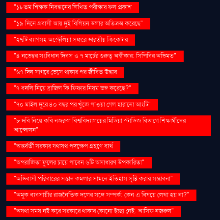
"১৮তম শিক্ষক নিবন্ধনের লিখিত পরীক্ষার ফল প্রকাশ
"১৯ দিনে প্রবাসী আয় দুই বিলিয়ন ডলার অতিক্রম করেছে"
"২৭টি ব্যাগসহ অস্ট্রেলিয়া সফরে ভারতীয় ক্রিকেটার
"৪ নভেম্বর সংবিধান দিবস ও ৭ মার্চের গুরুত্ব অস্বীকার: সিপিবির অভিমত"
"৬৭ দিন সাগরে ভেসে থাকার পর জীবিত উদ্ধার
"৭ বদলি নিয়ে ব্রাজিল কি ফিফার নিয়ম ভঙ্গ করেছে?"
"৭০ মাইল দূরে ৪০ বছর পর খুঁজে পাওয়া গেল হারানো আংটি"
"৮ দবি নিয়ে কবি নজরুল বিশ্ববিদ্যালয়ের মিডিয়া স্টাডিজ বিভাগে শিক্ষার্থীদের
আন্দোলন"
"অন্তর্বর্তী সরকার যথাযথ পদক্ষেপ গ্রহণে ব্যর্থ
"অপরাজিতা ফুলের চায়ে পাবেন ৬টি অসাধারণ উপকারিতা"
"অভিবাসী পরিবারের সন্তান কমলার সামনে ইতিহাস সৃষ্টি করার সম্ভাবনা"
"অমুক ব্যবসায়ীর রাজনৈতিক দলের সঙ্গে সম্পর্ক: কেন এ বিষয়ে লেখা হয় না?"
"অযথা সময় নষ্ট করে সরকারে থাকার কোনো ইচ্ছা নেই: আসিফ নজরুল"