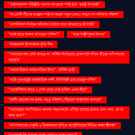
"আইনশৃঙ্খলা পরিস্থিতি সন্ধ্যার পর থেকে স্পষ্ট হবে: স্বরাষ্ট্র উপদেষ্টা"
"আওয়ামী লীগের অবস্থান স্পষ্ট না করলে যমুনা ঘেরাও করবে গণ অধিকার পরিষদ"
"আগামীকাল নির্বাচন কমিশনে বৈঠকে যাবে জামায়াতে ইসলামী"
"আজ রাতে ঢাকায় আসছেন সাকিব?"
"আজ লক্ষ্মীপূজার উৎসব"
"আজহারুল ইসলামকে মুক্তি দিন
"আমাদের কথা কেউ ভাবছে না: মার্কিন নির্বাচনের প্রেক্ষাপটে পশ্চিম তীরের বাসিন্দাদের
অনুভূতি"
"আমার হিজাব আমার শক্তির উৎস" : মার্কিন ছাত্রী
"আমি যুক্তরাষ্ট্রের রাজনৈতিক বন্দী: ফিলিস্তিনি ছাত্র মাহমুদ খলিল"
"আর্জেন্টিনার কাছে ৬ গোল খেয়ে সেই ব্রাজিল এখন শীর্ষে"
"আলী-চমকের পর হৃদয়-ঝড়ে বরিশাল পৌঁছালো ফাইনালে আবারো"
"আলেপ্পোর পর সিরিয়ার অন্যান্য শহর দখলে এগিয়ে চলেছে হায়াত আল-শাম: কে বা
কারা তারা?"
"আসলাঙ্কারের সেঞ্চুরি ও তিকশানার ঘূর্ণিতে অস্ট্রেলিয়াকে বিস্মিত করল শ্রীলঙ্কা"