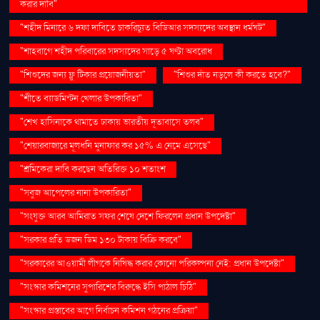
করার দাবি"
"শহীদ মিনারে ৬ দফা দাবিতে চাকরিচ্যুত বিডিআর সদস্যদের অবস্থান ধর্মঘট"
"শাহবাগে শহীদ পরিবারের সদস্যদের সাড়ে ৫ ঘণ্টা অবরোধ
"শিশুদের জন্য ফ্লু টিকার প্রয়োজনীয়তা"
"শিশুর দাঁত নড়লে কী করতে হবে?"
"শীতে ব্যাডমিন্টন খেলার উপকারিতা"
"শেখ হাসিনাকে থামাতে ঢাকায় ভারতীয় দূতাবাসে তলব"
"শেয়ারবাজারে মূলধনি মুনাফার কর ১৫% এ নেমে এসেছে"
"শ্রমিকেরা দাবি করছেন অতিরিক্ত ১০ শতাংশ
"সবুজ আপেলের নানা উপকারিতা"
"সংযুক্ত আরব আমিরাত সফর শেষে দেশে ফিরলেন প্রধান উপদেষ্টা"
"সরকার প্রতি ডজন ডিম ১৩০ টাকায় বিক্রি করবে"
"সরকারের আওয়ামী লীগকে নিষিদ্ধ করার কোনো পরিকল্পনা নেই: প্রধান উপদেষ্টা"
"সংস্কার কমিশনের সুপারিশের বিরুদ্ধে ইসি পাঠাল চিঠি"
"সংস্কার প্রস্তাবের আগে নির্বাচন কমিশন গঠনের প্রক্রিয়া"