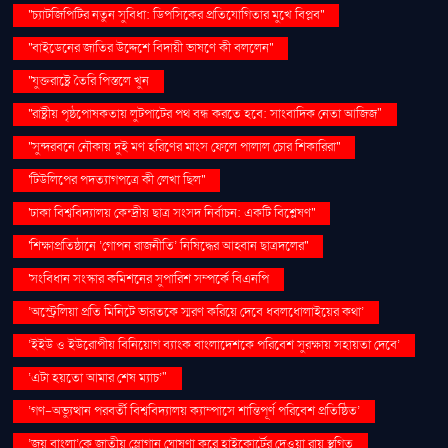
''চ্যাটজিপিটির নতুন সুবিধা: ডিপসিকের প্রতিযোগিতার মুখে বিপ্লব''
''বাইডেনের জাতির উদ্দেশে বিদায়ী ভাষণে কী বললেন''
''যুক্তরাষ্ট্রে তৈরি পিস্তলে খুন
''রাষ্ট্রীয় পৃষ্ঠপোষকতায় লুটপাটের পথ বন্ধ করতে হবে: সাংবাদিক নেতা আজিজ"
''সুন্দরবনে নৌকায় দুই মণ হরিণের মাংস ফেলে পালাল চোর শিকারিরা''
'টিউলিপের পদত্যাগপত্রে কী লেখা ছিল''
'ঢাকা বিশ্ববিদ্যালয় কেন্দ্রীয় ছাত্র সংসদ নির্বাচন: একটি বিশ্লেষণ''
'শিক্ষাপ্রতিষ্ঠানে ‘গোপন রাজনীতি’ নিষিদ্ধের আহ্বান ছাত্রদলের''
'সংবিধান সংস্কার কমিশনের সুপারিশ সম্পর্কে বিএনপি
‘অস্ট্রেলিয়া প্রতি মিনিটে ভারতকে স্মরণ করিয়ে দেবে ধবলধোলাইয়ের কথা’
‘ইইউ ও ইউরোপীয় বিনিয়োগ ব্যাংক বাংলাদেশকে পরিবেশ সুরক্ষায় সহায়তা দেবে’
‘এটা হয়তো আমার শেষ ম্যাচ’"
‘গণ–অভ্যুত্থান পরবর্তী বিশ্ববিদ্যালয় ক্যাম্পাসে শান্তিপূর্ণ পরিবেশ প্রতিষ্ঠিত’
‘জয় বাংলা’কে জাতীয় স্লোগান ঘোষণা করে হাইকোর্টের দেওয়া রায় স্থগিত