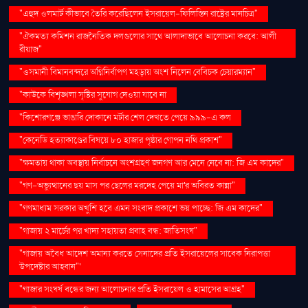
"এহুদ ওলমার্ট কীভাবে তৈরি করেছিলেন ইসরায়েল-ফিলিস্তিন রাষ্ট্রের মানচিত্র"
"ঐকমত্য কমিশন রাজনৈতিক দলগুলোর সাথে আলাদাভাবে আলোচনা করবে: আলী
রীয়াজ"
"ওসমানী বিমানবন্দরে অগ্নিনির্বাপণ মহড়ায় অংশ নিলেন বেবিচক চেয়ারম্যান"
"কাউকে বিশৃঙ্খলা সৃষ্টির সুযোগ দেওয়া যাবে না
"কিশোরগঞ্জে ভাঙারি দোকানে মর্টার শেল দেখতে পেয়ে ৯৯৯-এ কল
"কেনেডি হত্যাকাণ্ডের বিষয়ে ৮০ হাজার পৃষ্ঠার গোপন নথি প্রকাশ"
"ক্ষমতায় থাকা অবস্থায় নির্বাচনে অংশগ্রহণ জনগণ আর মেনে নেবে না: জি এম কাদের"
"গণ–অভ্যুত্থানের ছয় মাস পর ছেলের মরদেহ পেয়ে মা'র অবিরত কান্না"
"গণমাধ্যম সরকার অখুশি হবে এমন সংবাদ প্রকাশে ভয় পাচ্ছে: জি এম কাদের"
"গাজায় ২ মার্চের পর খাদ্য সহায়তা প্রবাহ বন্ধ: জাতিসংঘ"
"গাজায় অবৈধ আদেশ অমান্য করতে সেনাদের প্রতি ইসরায়েলের সাবেক নিরাপত্তা
উপদেষ্টার আহ্বান"'
"গাজার সংঘর্ষ বন্ধের জন্য আলোচনার প্রতি ইসরায়েল ও হামাসের আগ্রহ"