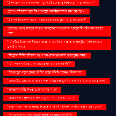
"ট্রাম্প প্রশাসনের পরিকল্পনা: যুক্তরাষ্ট্রের নেতৃত্বে বিশ্ব স্বাস্থ্য সংস্থা পরিচালনা"
"ট্রাম্প প্রেসিডেন্ট হলে কি যুক্তরাষ্ট্রে আদানির সমস্যা সমাধান হবে?"
"ট্রাম্পের বিদ্বেষপূর্ণ বক্তব্য: গাজায় যুদ্ধবিরতি চুক্তি কি ঝুঁকির মধ্যে?"
"ট্রাম্পের শুল্কের কারণে ভারতে অ্যাপলের আইফোন উৎপাদনে কী পরিবর্তন আসতে
পারে"
"ডিজিটাল উদ্ভাবনের নৈতিক ব্যবহার: সামাজিক সংহতি ও অন্তর্ভুক্তি নিশ্চিতকরণে
একটি কর্মশালা"
"ডিপ্লোমা ডিগ্রি বাতিলের পর এবার গ্রেফতার হলেন ইস্তাম্বুলের মেয়র"
"ডিসি পদে কর্মকর্তাদের আগ্রহ হঠাৎ কমার কারণ কী?"
"ডিসেম্বরের মধ্যে জেলার বিভিন্ন স্থানে কমিটি গঠনের পরিকল্পনা"
"ঢাকার ইজতেমা থেকে ফেরার পথে পশ্চিমবঙ্গে মুসলিম তরুণকে আক্রান্ত করা হয়েছে"
"ঢাকার জাহাঙ্গীর টাওয়ারে ক্যাফেতে আগুন
"ঢাকার রাস্তায় ধুলোর কারণে বাড়ছে শিশুদের স্বাস্থ্য সমস্যা"
"তত্ত্বাবধায়ক সরকার ব্যবস্থা নিয়ে ৩টি রিভিউ আবেদন শুনানির তারিখ ১৭ নভেম্বর"
"তিন দশকে ৩০ বিশ্ব রেকর্ড: জাকেরের অসাধারণ কীর্তি"