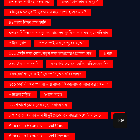
৩৩ হামলাকারীসহ নিহত ৫৮
৩৬৯ ফিলিস্তিনি কারামুক্ত"
৪ দিনে ৮০০ কোটি! কোথায় থামবে 'পুষ্পা ২' এর আয়?
৪১ বছরে বিচার শেষ হয়নি
৪৩তম বিসিএস বাদ পড়াদের আবেদন পুনর্বিবেচনার সভা বৃহস্পতিবার
৫ টাকা বেশি
৫ শতাংশই থাকবে পূর্বের মতো"
৫০০ কোটি টাকা দেবে: নতুন টাকা ছাপানোর প্রয়োজন নেই
৬ মার্চ
৬৭৫ টাকায় আমদানি
৭ আগস্ট ২০০৫: মেসির অভিষেকের দিন
৭ বছরের শিশুকে আইটি কোম্পানিতে চাকরির প্রস্তাব
৭৩০ কোটি টাকার ‘প্রবাসী আয় নাটক’ কি কালোটাকা সাদা করার জন্য?
৮ চক্রের জড়িত"
৮ জন আহত
৮.৬ শতাংশ ১৮ মাসের মধ্যে নির্বাচন চান
৮.৭ শতাংশ জনগণ আগামী দুই থেকে তিন বছরের মধ্যে নির্বাচন চান
AI
TOP
American Express Travel Card
American Express Travel Rewards