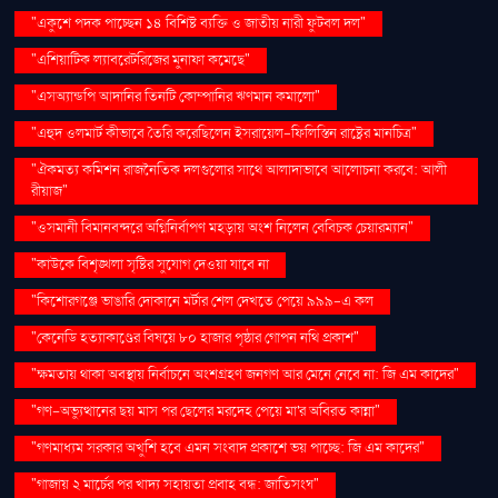
"একুশে পদক পাচ্ছেন ১৪ বিশিষ্ট ব্যক্তি ও জাতীয় নারী ফুটবল দল"
"এশিয়াটিক ল্যাবরেটরিজের মুনাফা কমেছে"
"এসঅ্যান্ডপি আদানির তিনটি কোম্পানির ঋণমান কমালো"
"এহুদ ওলমার্ট কীভাবে তৈরি করেছিলেন ইসরায়েল-ফিলিস্তিন রাষ্ট্রের মানচিত্র"
"ঐকমত্য কমিশন রাজনৈতিক দলগুলোর সাথে আলাদাভাবে আলোচনা করবে: আলী
রীয়াজ"
"ওসমানী বিমানবন্দরে অগ্নিনির্বাপণ মহড়ায় অংশ নিলেন বেবিচক চেয়ারম্যান"
"কাউকে বিশৃঙ্খলা সৃষ্টির সুযোগ দেওয়া যাবে না
"কিশোরগঞ্জে ভাঙারি দোকানে মর্টার শেল দেখতে পেয়ে ৯৯৯-এ কল
"কেনেডি হত্যাকাণ্ডের বিষয়ে ৮০ হাজার পৃষ্ঠার গোপন নথি প্রকাশ"
"ক্ষমতায় থাকা অবস্থায় নির্বাচনে অংশগ্রহণ জনগণ আর মেনে নেবে না: জি এম কাদের"
"গণ–অভ্যুত্থানের ছয় মাস পর ছেলের মরদেহ পেয়ে মা'র অবিরত কান্না"
"গণমাধ্যম সরকার অখুশি হবে এমন সংবাদ প্রকাশে ভয় পাচ্ছে: জি এম কাদের"
"গাজায় ২ মার্চের পর খাদ্য সহায়তা প্রবাহ বন্ধ: জাতিসংঘ"