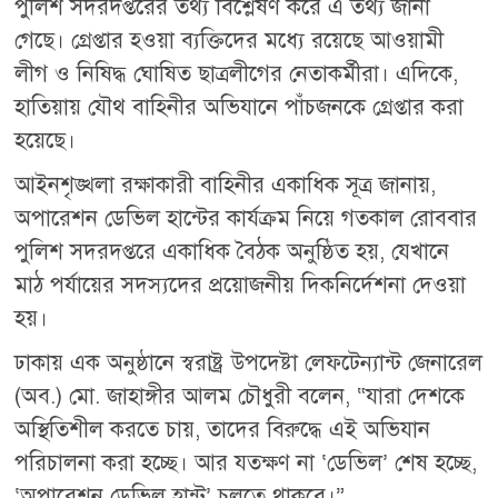
পুলিশ সদরদপ্তরের তথ্য বিশ্লেষণ করে এ তথ্য জানা
গেছে। গ্রেপ্তার হওয়া ব্যক্তিদের মধ্যে রয়েছে আওয়ামী
লীগ ও নিষিদ্ধ ঘোষিত ছাত্রলীগের নেতাকর্মীরা। এদিকে,
হাতিয়ায় যৌথ বাহিনীর অভিযানে পাঁচজনকে গ্রেপ্তার করা
হয়েছে।
আইনশৃঙ্খলা রক্ষাকারী বাহিনীর একাধিক সূত্র জানায়,
অপারেশন ডেভিল হান্টের কার্যক্রম নিয়ে গতকাল রোববার
পুলিশ সদরদপ্তরে একাধিক বৈঠক অনুষ্ঠিত হয়, যেখানে
মাঠ পর্যায়ের সদস্যদের প্রয়োজনীয় দিকনির্দেশনা দেওয়া
হয়।
ঢাকায় এক অনুষ্ঠানে স্বরাষ্ট্র উপদেষ্টা লেফটেন্যান্ট জেনারেল
(অব.) মো. জাহাঙ্গীর আলম চৌধুরী বলেন, “যারা দেশকে
অস্থিতিশীল করতে চায়, তাদের বিরুদ্ধে এই অভিযান
পরিচালনা করা হচ্ছে। আর যতক্ষণ না ‘ডেভিল’ শেষ হচ্ছে,
‘অপারেশন ডেভিল হান্ট’ চলতে থাকবে।”