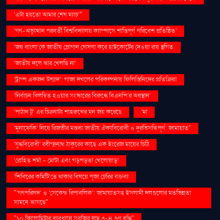
‘এটা হয়তো আমার শেষ ম্যাচ’"
‘গণ–অভ্যুত্থান পরবর্তী বিশ্ববিদ্যালয় ক্যাম্পাসে শান্তিপূর্ণ পরিবেশ প্রতিষ্ঠিত’
‘জয় বাংলা’কে জাতীয় স্লোগান ঘোষণা করে হাইকোর্টের দেওয়া রায় স্থগিত
‘জাতীয় দলে আর খেলছি না’
‘ট্রাম্প একজন উন্মাদ’: গাজা দখলের পরিকল্পনায় ফিলিস্তিনিদের প্রতিক্রিয়া
‘নির্বাচন বিলম্বিত হওয়ার সংস্কারের বিরুদ্ধে বিএনপি’র অবস্থান’
‘পাঠান টু’ এর চিত্রনাট্য শাহরুখের মন জয় করেছে
‘মা
‘মুনাফেকি’ নিয়ে রিজভীর মন্তব্য জাতীয় ঐক্যবিরোধী ও দুরভিসন্ধিপূর্ণ: জামায়াত"
‘যুদ্ধবিরোধী’ রবীন্দ্রনাথ ঠাকুরের কাছে এক ইংরেজ মায়ের চিঠি
‘রোহিত শর্মা - মোটা এবং গড়পড়তা খেলোয়াড়’
‘শিবিরের কমিটি’তে থাকার বিষয়ে পূজা চেরির বক্তব্য
"‘গণপরিষদ’ ও ‘সেকেন্ড রিপাবলিক’: জামায়াতসহ ইসলামী দলগুলোর মতভিন্নতা
সামনে আসছে"
"১০ কিলোমিটার ব্যবধানে সবজির দাম ৩-৪ গুণ বৃদ্ধি"