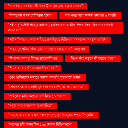
"লাঠি দিয়ে ভর দিয়ে টিসিবির ট্রাক খুঁজছেন বিল্লাল সরদার"
"লিভারপুল কখন চ্যাম্পিয়ন হবে?"
"শত বছর আগে ঢাকায় ইফতার ও সাহ্‌রি"
"শহীদ বুদ্ধিজীবী শামসুজ্জোহার মৃত্যুদিবসকে জাতীয় শিক্ষক দিবস হিসেবে ঘোষণা
করার দাবি"
"শহীদ মিনারে ৬ দফা দাবিতে চাকরিচ্যুত বিডিআর সদস্যদের অবস্থান ধর্মঘট"
"শাহবাগে শহীদ পরিবারের সদস্যদের সাড়ে ৫ ঘণ্টা অবরোধ
"শিশুদের জন্য ফ্লু টিকার প্রয়োজনীয়তা"
"শিশুর দাঁত নড়লে কী করতে হবে?"
"শীতে ব্যাডমিন্টন খেলার উপকারিতা"
"শেখ হাসিনাকে থামাতে ঢাকায় ভারতীয় দূতাবাসে তলব"
"শেয়ারবাজারে মূলধনি মুনাফার কর ১৫% এ নেমে এসেছে"
"শ্রমিকেরা দাবি করছেন অতিরিক্ত ১০ শতাংশ
"সবুজ আপেলের নানা উপকারিতা"
"সংযুক্ত আরব আমিরাত সফর শেষে দেশে ফিরলেন প্রধান উপদেষ্টা"
"সরকার প্রতি ডজন ডিম ১৩০ টাকায় বিক্রি করবে"