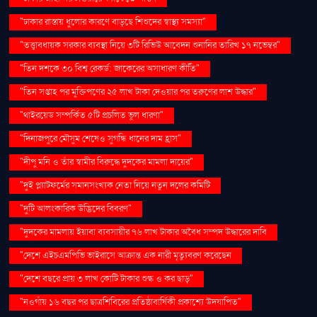
"ঢাকার রাস্তায় ধুলোর কারণে বাড়ছে শিশুদের স্বাস্থ্য সমস্যা"
"তত্ত্বাবধায়ক সরকার ব্যবস্থা নিয়ে ৩টি রিভিউ আবেদন শুনানির তারিখ ১৭ নভেম্বর"
"তিন দশকে ৩০ বিশ্ব রেকর্ড: জাকেরের অসাধারণ কীর্তি"
"তিন সপ্তাহ পর মুক্তিপণের ২৫ লাখ টাকা দেওয়ার পর তরুণের লাশ উদ্ধার"
"থাইরয়েড সম্পর্কিত ৫টি প্রচলিত ভুল ধারণা"
"দিনাজপুরে মৌসুম শেষেও সুগন্ধি ধানের দাম হ্রাস"
"দীপু মনি ও তাঁর স্বামীর বিরুদ্ধে দুদকের মামলা দায়ের"
"দুই প্ল্যাটফর্মের সমানসংখ্যক নেতা নিয়ে নতুন দলের কমিটি
"দুটি আলংকারিক উদ্ভিদের বিবরণ"
"দুদকের মামলায় ইয়াবা ব্যবসায়ীর ৭৬ লাখ টাকার অবৈধ সম্পদ উদ্ধারের দাবি
"দেশে এইচএমপিভি ভাইরাসে আক্রান্ত এক নারী মৃত্যুবরণ করেছেন
"দেশে বছরে প্রায় ৩ লাখ কোটি টাকার শুল্ক ও কর ছাড়"
"নওগাঁয় ১৬ বছর পর ছাত্রশিবিরের প্রতিষ্ঠাবার্ষিকী প্রকাশ্যে উদযাপিত"