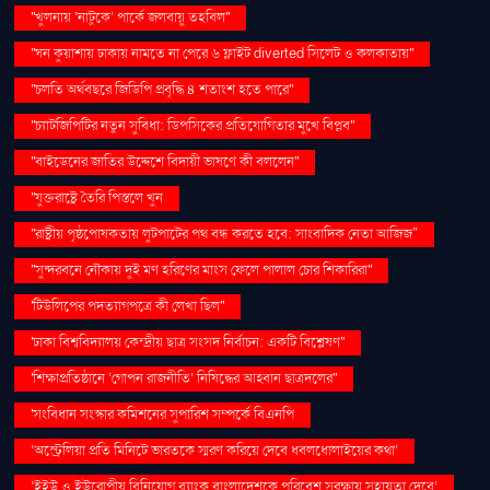
''খুলনায় ‘নাটুকে’ পার্কে জলবায়ু তহবিল''
''ঘন কুয়াশায় ঢাকায় নামতে না পেরে ৬ ফ্লাইট diverted সিলেট ও কলকাতায়''
''চলতি অর্থবছরে জিডিপি প্রবৃদ্ধি ৪ শতাংশ হতে পারে''
''চ্যাটজিপিটির নতুন সুবিধা: ডিপসিকের প্রতিযোগিতার মুখে বিপ্লব''
''বাইডেনের জাতির উদ্দেশে বিদায়ী ভাষণে কী বললেন''
''যুক্তরাষ্ট্রে তৈরি পিস্তলে খুন
''রাষ্ট্রীয় পৃষ্ঠপোষকতায় লুটপাটের পথ বন্ধ করতে হবে: সাংবাদিক নেতা আজিজ"
''সুন্দরবনে নৌকায় দুই মণ হরিণের মাংস ফেলে পালাল চোর শিকারিরা''
'টিউলিপের পদত্যাগপত্রে কী লেখা ছিল''
'ঢাকা বিশ্ববিদ্যালয় কেন্দ্রীয় ছাত্র সংসদ নির্বাচন: একটি বিশ্লেষণ''
'শিক্ষাপ্রতিষ্ঠানে ‘গোপন রাজনীতি’ নিষিদ্ধের আহ্বান ছাত্রদলের''
'সংবিধান সংস্কার কমিশনের সুপারিশ সম্পর্কে বিএনপি
‘অস্ট্রেলিয়া প্রতি মিনিটে ভারতকে স্মরণ করিয়ে দেবে ধবলধোলাইয়ের কথা’
‘ইইউ ও ইউরোপীয় বিনিয়োগ ব্যাংক বাংলাদেশকে পরিবেশ সুরক্ষায় সহায়তা দেবে’