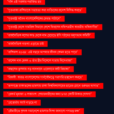
"যদি এই সরকার পরাজিত হয়
"যুক্তরাজ্য রাশিয়াকে সহায়তা করা ব্যক্তিদের প্রবেশ নিষিদ্ধ করছে"
"যুক্তরাষ্ট্র অবৈধ বাংলাদেশিদের ফেরত পাঠাবে"
"যুক্তরাষ্ট্র থেকে সামরিক বিমানে দেশে ফিরলেন নথিপত্রহীন ভারতীয় অভিবাসীরা"
"রাজনৈতিক দলের কাছ থেকে নাম চেয়েছে ইসি গঠনের অনুসন্ধান কমিটি"
"রাজনৈতিক বক্তব্য এড়াতে চাই
"রাশিফল ২০২৪: এই বছরে আপনার জীবন কেমন হতে পারে"
"রাশেদ খান মেনন ও তাঁর স্ত্রীর বিদেশে যাত্রায় নিষেধাজ্ঞা"
"রাহুলের তুলনায় বড় ব্যবধানে ওয়েনাডে জয়ী প্রিয়াঙ্কা"
"রিজভী: ভারত বাংলাদেশের সার্বভৌমত্বে সরাসরি হস্তক্ষেপ করছে"
"রূপগঞ্জে ডাকাতদের হামলায় ঢাকা বিশ্ববিদ্যালয়ের ছাত্রের চোখে গুরুতর আঘাত"
"রেকর্ড মুনাফা ও লভ্যাংশ: শেয়ারধারীদের জন্য ৯৭৫ কোটি টাকার ঘোষণা"
"রেস্তোরাঁয় ভ্যাট বাড়ছে না
"রৌমারীতে কৃষক সমাবেশে হামলার নিন্দা জানালো গণতন্ত্র মঞ্চ"