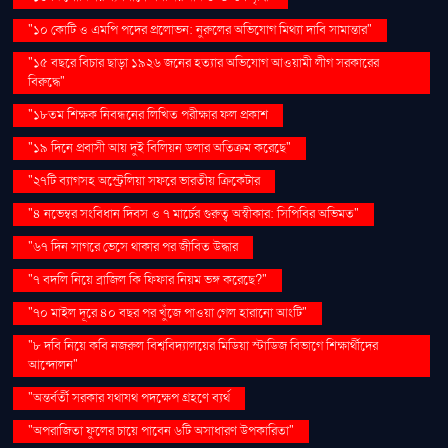
"১০ কোটি ও এমপি পদের প্রলোভন: নুরুলের অভিযোগ মিথ্যা দাবি সামান্তার"
"১৫ বছরে বিচার ছাড়া ১৯২৬ জনের হত্যার অভিযোগ আওয়ামী লীগ সরকারের
বিরুদ্ধে"
"১৮তম শিক্ষক নিবন্ধনের লিখিত পরীক্ষার ফল প্রকাশ
"১৯ দিনে প্রবাসী আয় দুই বিলিয়ন ডলার অতিক্রম করেছে"
"২৭টি ব্যাগসহ অস্ট্রেলিয়া সফরে ভারতীয় ক্রিকেটার
"৪ নভেম্বর সংবিধান দিবস ও ৭ মার্চের গুরুত্ব অস্বীকার: সিপিবির অভিমত"
"৬৭ দিন সাগরে ভেসে থাকার পর জীবিত উদ্ধার
"৭ বদলি নিয়ে ব্রাজিল কি ফিফার নিয়ম ভঙ্গ করেছে?"
"৭০ মাইল দূরে ৪০ বছর পর খুঁজে পাওয়া গেল হারানো আংটি"
"৮ দবি নিয়ে কবি নজরুল বিশ্ববিদ্যালয়ের মিডিয়া স্টাডিজ বিভাগে শিক্ষার্থীদের
আন্দোলন"
"অন্তর্বর্তী সরকার যথাযথ পদক্ষেপ গ্রহণে ব্যর্থ
"অপরাজিতা ফুলের চায়ে পাবেন ৬টি অসাধারণ উপকারিতা"