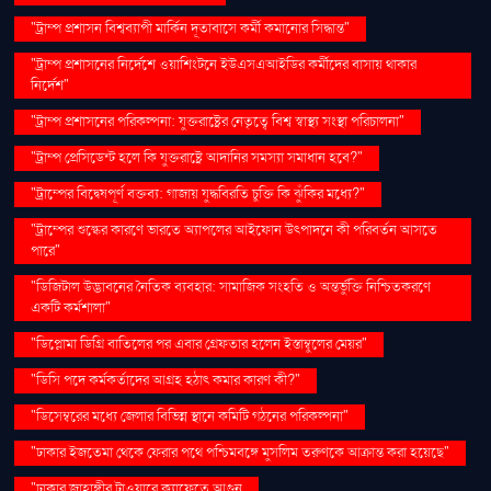
"ট্রাম্প প্রশাসন বিশ্বব্যাপী মার্কিন দূতাবাসে কর্মী কমানোর সিদ্ধান্ত"
"ট্রাম্প প্রশাসনের নির্দেশে ওয়াশিংটনে ইউএসএআইডির কর্মীদের বাসায় থাকার
নির্দেশ"
"ট্রাম্প প্রশাসনের পরিকল্পনা: যুক্তরাষ্ট্রের নেতৃত্বে বিশ্ব স্বাস্থ্য সংস্থা পরিচালনা"
"ট্রাম্প প্রেসিডেন্ট হলে কি যুক্তরাষ্ট্রে আদানির সমস্যা সমাধান হবে?"
"ট্রাম্পের বিদ্বেষপূর্ণ বক্তব্য: গাজায় যুদ্ধবিরতি চুক্তি কি ঝুঁকির মধ্যে?"
"ট্রাম্পের শুল্কের কারণে ভারতে অ্যাপলের আইফোন উৎপাদনে কী পরিবর্তন আসতে
পারে"
"ডিজিটাল উদ্ভাবনের নৈতিক ব্যবহার: সামাজিক সংহতি ও অন্তর্ভুক্তি নিশ্চিতকরণে
একটি কর্মশালা"
"ডিপ্লোমা ডিগ্রি বাতিলের পর এবার গ্রেফতার হলেন ইস্তাম্বুলের মেয়র"
"ডিসি পদে কর্মকর্তাদের আগ্রহ হঠাৎ কমার কারণ কী?"
"ডিসেম্বরের মধ্যে জেলার বিভিন্ন স্থানে কমিটি গঠনের পরিকল্পনা"
"ঢাকার ইজতেমা থেকে ফেরার পথে পশ্চিমবঙ্গে মুসলিম তরুণকে আক্রান্ত করা হয়েছে"
"ঢাকার জাহাঙ্গীর টাওয়ারে ক্যাফেতে আগুন