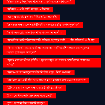
"ছুরিকাঘাত ও বৈদ্যুতিক শকে হত্যা: সবজিখেতে লাশ ফেলা"
"জমিয়ত ও এবি পার্টি: সংস্কার ও নির্বাচন
"জয়পুরহাটে হাট ইজারায় সিন্ডিকেটের কারসাজি
"জাপানের পক্ষ থেকে অন্তর্বর্তীকালীন সরকারের প্রতি সমর্থন পুনর্ব্যক্ত"
"জার্মানির কঠোর অভিবাসন নীতি পরিকল্পনা ব্যর্থ"m
"জাহাঙ্গীরনগর বিশ্ববিদ্যালয় ভর্তি পরীক্ষার প্রশ্নপত্রে ত্রুটি: ৮০টির পরিবর্তে ৭৮টি প্রশ্ন"
"জিনস পরিবর্তন করতে অস্বীকার করায় দাবা চ্যাম্পিয়নশিপ থেকে বাদ পড়লেন
বর্তমান চ্যাম্পিয়ন কার্লসেন"
"জুলাই মাসের শহীদরা দুর্নীতি ও দুঃশাসনমুক্ত বাংলাদেশ চেয়েছিলেন: জামায়াত
আমির"
"জুলাই-আগস্টের মধ্যে জাতীয় নির্বাচন সম্ভব: মির্জা ফখরুল"
"টাঙ্গাইলে আওয়ামী লীগ নেতা ফারুক হত্যা মামলার রায়ে হতবাক সন্তানেরা
"টেনিসের রানি’র সঙ্গে সাক্ষাৎ করে উচ্ছ্বসিত নেইমার"
"ট্রাম্প পেন্টাগনের নিয়ন্ত্রণ কেন নিতে চান?"
"ট্রাম্প প্রশাসন ডিম আমদানি করবে"