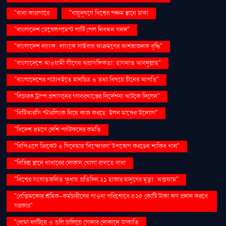
"বাবা কারাগারে
"বায়ুদূষণে বিশ্বের পঞ্চম স্থানে ঢাকা
"বাংলাদেশ ডেভেলপমেন্ট পার্টি পেল নিবন্ধন সনদ"
"বাংলাদেশ ব্যাংক: ব্যাংকে সাইবার আক্রমণের আশঙ্কাজনক বৃদ্ধি"
"বাংলাদেশে আওয়ামী লীগের অপ্রাসঙ্গিকতা: হাসনাত আবদুল্লাহ"
"বাংলাদেশের পাঠ্যবইতে মানচিত্র ও তথ্য বিষয়ে চীনের আপত্তি"
"বিচারক ট্রাম্প প্রশাসনের গণবরখাস্তের নির্দেশনা আটকে দিলেন"
"বিটিআরসি স্টারলিংক নিয়ে কাজ করছে: ইলন মাস্কের উদ্যোগ"
"বিদেশ ভ্রমণে দেশি পর্যটকদের কমতি
"বিপিএলে ক্রিকেট ও সিনেমার 'বিস্ফোরণ' উপভোগ করছেন শাকিব খান"
"বিভিন্ন স্থানে খাবারের দোকান খোলা রাখতে বাধা
"বিশ্বের সংঘাতজনিত ক্ষুধায় প্রতিদিন ২১ হাজার মানুষের মৃত্যু: অক্সফাম"
"বেক্সিমকোর শ্রমিক-কর্মচারীদের পাওনা পরিশোধে ৫২৫ কোটি টাকা ঋণ প্রদান করবে
সরকার"
"বোমা ফাটিয়ে ও গুলি চালিয়ে সোনার দোকানে ডাকাতি