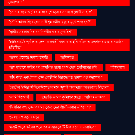
সেনাপ্রধান"
"সোনার কমোড চুরির অভিযোগে চক্রের সদস্যরা দোষী সাব্যস্ত"
"সৌদি আরব গিয়ে কেন নারী গৃহকর্মীরা মৃত্যুর মুখে পড়ছেন?"
"স্থানীয় সরকার নির্বাচন নির্দলীয় করার সুপারিশ"
"হাইকোর্টের পূর্ণাঙ্গ আদেশ: অন্তর্বর্তী সরকার আইনি দলিল ও জনগণের ইচ্ছার সমর্থনে
প্রতিষ্ঠিত"
"হাঙ্গার প্রজেক্টে ঢাকায় চাকরি
"হালিশহর
"হাসপাতালে ভর্তির পর প্রকাশিত হলো প্রথম পোপ ফ্রান্সিসের ছবি"
"হিজবুল্লাহ
"হুথি কারা এবং ট্রাম্প কেন গোষ্ঠীটির বিরুদ্ধে বড় হামলা শুরু করলেন?"
"হোটেল ইন্টার কন্টিনেন্টালের সামনে জুলাই অভ্যুত্থানে আহতদের বিক্ষোভ
“আমি ডিভোর্সি
“জ্যোতি আমার কুমিল্লার মেয়ে”: আসিফ আকবর
“টিসিবির পণ্য কেনার সময় ক্রেতাদের পাঁচটি প্রধান অভিযোগ”
“ডেঙ্গুতে ৭ জনের মৃত্যু
“দুবাই থেকে অবৈধ পথে ৩২ হাজার কোটি টাকার সোনা প্রবাহিত”