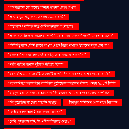
"ব্যবসায়ীকে কোপানোর ঘটনায় ছাত্রদল নেতা গ্রেপ্তার
"ভাঙা হাড় জোড়া লাগতে কেন সময় লাগে?"
"ভারতকে পরাজিত করে সেমিফাইনালে বাংলাদেশ"
"ভালোবাসা দিবসে ‘তামাশা’ পোস্ট নিয়ে ব্যাখ্যা দিলেন উপদেষ্টা ফরিদা আখতার"
"ভিনিসিয়ুসকে সৌদি ক্লাবে যাওয়া থেকে বিরত রাখতে রিয়ালের নতুন কৌশল"
"মতলব উত্তরে ছাত্রদল নেত্রীর বাড়িতে অগ্নিসংযোগের ঘটনা"
"মন্ত্রীর বাড়ির সামনে বৃষ্টিতে দাঁড়িয়ে ছিলাম
"ময়নামতি ওয়ার সিমেট্রিতে একটি জাপানি সৈনিকের দেহাবশেষ পাওয়া যায়নি"
"ময়মনসিংহে আজহারীর মাহফিলে মুঠোফোন হারানোর ঘটনায় থানায় ২০০টি জিডি"
"মামুনুল হক: সচিবালয়ে আগুন ও টঙ্গী হত্যাকাণ্ড একে অপরের সাথে সম্পর্কিত
"মিরপুরে চাঁদা না পেয়ে মার্কেট ভাঙচুর
"মিরপুরে সাকিবের খেলা বন্ধে বিক্ষোভ
"মির্জা ফখরুল আগামীকাল লন্ডন যাচ্ছেন"
"মেসি-সুয়ারেজ জুটি: কি এটি সর্বকালের সেরা?"