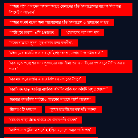
"গাজায় অবৈধ আদেশ অমান্য করতে সেনাদের প্রতি ইসরায়েলের সাবেক নিরাপত্তা
উপদেষ্টার আহ্বান"'
"গাজার সংঘর্ষ বন্ধের জন্য আলোচনার প্রতি ইসরায়েল ও হামাসের আগ্রহ"
"গাজীপুরে হামলা: ওসি প্রত্যাহার
"গোসলের আগে না পরে
"ঘরের বাতাসে দূষণ: সুস্থ থাকার জন্য করণীয়".
"চট্টগ্রামের আঞ্চলিক ভাষায় রোহিঙ্গাদের জন্য প্রধান উপদেষ্টার বার্তা"
"চাকরিতে প্রবেশের জন্য পুরুষদের বয়সসীমা ৩৫ ও নারীদের ৩৭ বছরে উন্নীত করার
প্রস্তাব"
"চার মাস ধরে রপ্তানি আয় ৪ বিলিয়ন ডলারের উপরে"
"চারটি পদ ছাড়া জাতীয় নাগরিক কমিটির বাকি সব কমিটি বিলুপ্ত ঘোষণা"
"চারবার বসতভিটা সরিয়েও ভাঙনের আতঙ্কে আলী আহমদ"
"চীনের ৫টি পদক্ষেপ
"চুয়েট ছাত্রলীগের সভাপতি আটক"
"চোখের স্বাস্থ্য উন্নত রাখতে যে খাবারগুলি খাবেন"
"চ্যাম্পিয়নস ট্রফি: ২ শর্তে হাইব্রিড মডেলে সম্মত পাকিস্তান"