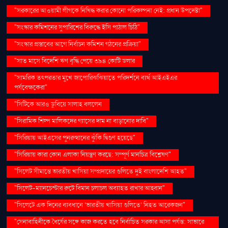
"সরকারের আওয়ামী লীগকে নিষিদ্ধ করার কোনো পরিকল্পনা নেই: প্রধান উপদেষ্টা"
"সংস্কার কমিশনের সুপারিশের বিরুদ্ধে ইসি পাঠাল চিঠি"
"সংস্কার প্রস্তাবের আগে নির্বাচন কমিশন গঠনের প্রক্রিয়া"
"সাত মাসে বিদেশি ঋণ বৃদ্ধি পেয়ে ৩৯৪ কোটি ডলার
"সামরিক তৎপরতার মুখে জাপোরিঝঝিয়াতে পরিদর্শনে ব্যর্থ আইএইএর
পর্যবেক্ষকেরা"
"সিটিকে আরও ডুবিয়ে সালাহ বললেন
"সিরামিক শিল্প মালিকদের গ্যাসের দাম না বাড়ানোর দাবি"
"সিরিয়ায় আইএসের পুনরুত্থানের ঝুঁকি দ্বিগুণ হয়েছে"
"সিরিয়ায় কারা কোন এলাকা নিয়ন্ত্রণ করছে: সম্পূর্ণ মানচিত্র বিশ্লেষণ"
"সিলেট সীমান্তে ভারতীয় খাসিয়া সম্প্রদায়ের গুলিতে দুই বাংলাদেশি আহত"
"সিলেট-ম্যানচেস্টার রুটে বিমান চলাচল অব্যাহত রাখার আহ্বান"
"সিলেটে এক দিনের ব্যবধানে ‘ভারতীয় খাসিয়া গু‌লিতে’ নিহত আরেকজন"
"সেনাবাহিনীকে ধৈর্যের সঙ্গে কাজ করতে হবে নির্বাচিত সরকার আসা পর্যন্ত: সাভারে