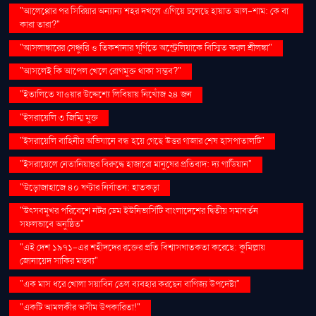
"আলেপ্পোর পর সিরিয়ার অন্যান্য শহর দখলে এগিয়ে চলেছে হায়াত আল-শাম: কে বা
কারা তারা?"
"আসলাঙ্কারের সেঞ্চুরি ও তিকশানার ঘূর্ণিতে অস্ট্রেলিয়াকে বিস্মিত করল শ্রীলঙ্কা"
"আসলেই কি আপেল খেলে রোগমুক্ত থাকা সম্ভব?"
"ইতালিতে যাওয়ার উদ্দেশ্যে লিবিয়ায় নিখোঁজ ২৪ জন
"ইসরায়েলি ৩ জিম্মি মুক্ত
"ইসরায়েলি বাহিনীর অভিযানে বন্ধ হয়ে গেছে উত্তর গাজার শেষ হাসপাতালটি"
"ইসরায়েলে নেতানিয়াহুর বিরুদ্ধে হাজারো মানুষের প্রতিবাদ: দ্য গার্ডিয়ান"
"উড়োজাহাজে ৪০ ঘণ্টার নির্যাতন: হাতকড়া
"উৎসবমুখর পরিবেশে নটর ডেম ইউনিভার্সিটি বাংলাদেশের দ্বিতীয় সমাবর্তন
সফলভাবে অনুষ্ঠিত"
"এই দেশ ১৯৭১-এর শহীদদের রক্তের প্রতি বিশ্বাসঘাতকতা করেছে: কুমিল্লায়
জোনায়েদ সাকির মন্তব্য"
"এক মাস ধরে খোলা সয়াবিন তেল ব্যবহার করছেন বাণিজ্য উপদেষ্টা"
"একটি আমলকীর অসীম উপকারিতা!"