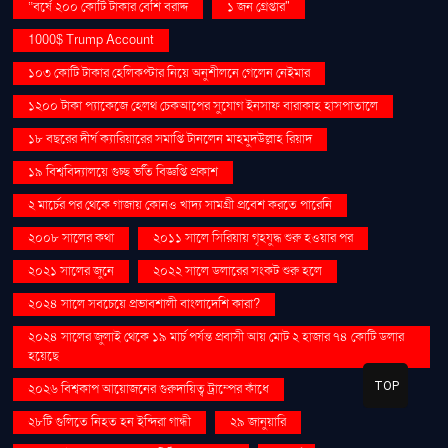
“বর্ষে ২০০ কোটি টাকার বেশি বরাদ্দ
১ জন গ্রেপ্তার"
1000$ Trump Account
১০৩ কোটি টাকার হেলিকপ্টার নিয়ে অনুশীলনে গেলেন নেইমার
১২০০ টাকা প্যাকেজে হেলথ চেকআপের সুযোগ ইনসাফ বারাকাহ হাসপাতালে
১৮ বছরের দীর্ঘ ক্যারিয়ারের সমাপ্তি টানলেন মাহমুদউল্লাহ রিয়াদ
১৯ বিশ্ববিদ্যালয়ে গুচ্ছ ভর্তি বিজ্ঞপ্তি প্রকাশ
২ মার্চের পর থেকে গাজায় কোনও খাদ্য সামগ্রী প্রবেশ করতে পারেনি
২০০৮ সালের কথা
২০১১ সালে সিরিয়ায় গৃহযুদ্ধ শুরু হওয়ার পর
২০২১ সালের জুনে
২০২২ সালে ডলারের সংকট শুরু হলে
২০২৪ সালে সবচেয়ে প্রভাবশালী বাংলাদেশি কারা?
২০২৪ সালের জুলাই থেকে ১৯ মার্চ পর্যন্ত প্রবাসী আয় মোট ২ হাজার ৭৪ কোটি ডলার
হয়েছে
TOP
২০২৬ বিশ্বকাপ আয়োজনের গুরুদায়িত্ব ট্রাম্পের কাঁধে
২৮টি গুলিতে নিহত হন ইন্দিরা গান্ধী
২৯ জানুয়ারি