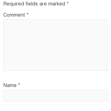
o
Required fields are marked
*
k
Comment
*
Name
*