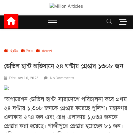
Skip
to
Million Articles
content
M
e
n
u
B
ট্রেন্ডিং
ফিচার
বাংলাদেশ
u
t
t
ডেভিল হান্ট অভিযানে ২৪ ঘণ্টায় গ্রেপ্তার ১৩০৮ জন
o
n
February 10, 2025
No Comments
‘অপারেশন ডেভিল হান্ট’ সারাদেশে পরিচালনা করে প্রথম
২৪ ঘণ্টায় ১,৩০৮ জনকে গ্রেপ্তার করেছে পুলিশ। মহানগর
এলাকায় ২৭৪ জন এবং রেঞ্জ এলাকায় ১,০৩৪ জনকে
গ্রেপ্তার করা হয়েছে। গাজীপুরে গ্রেপ্তার হয়েছেন ৮১ জন।