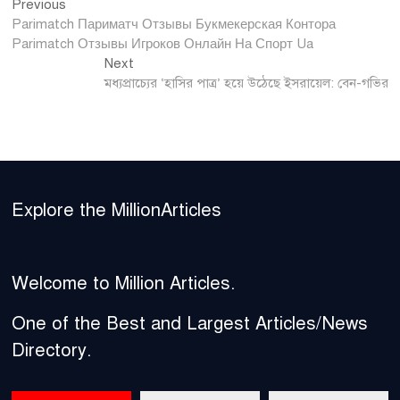
Previous
Post
Previous
post:
Parimatch Париматч Отзывы Букмекерская Контора
navigation
Parimatch Отзывы Игроков Онлайн На Спорт Ua
Next
Next
post:
মধ্যপ্রাচ্যের ‘হাসির পাত্র’ হয়ে উঠেছে ইসরায়েল: বেন-গভির
Explore the MillionArticles
Welcome to Million Articles.
One of the Best and Largest Articles/News
Directory.