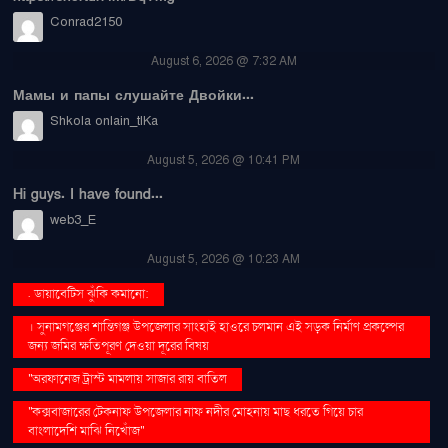
Conrad2150
August 6, 2026 @ 7:32 AM
Мамы и папы слушайте Двойки...
Shkola onlain_tlKa
August 5, 2026 @ 10:41 PM
Hi guys. I have found...
web3_E
August 5, 2026 @ 10:23 AM
. ডায়াবেটিস ঝুঁকি কমানো:
। সুনামগঞ্জের শান্তিগঞ্জ উপজেলার সাংহাই হাওরে চলমান এই সড়ক নির্মাণ প্রকল্পের
জন্য জমির ক্ষতিপূরণ দেওয়া দূরের বিষয়
''অরফানেজ ট্রাস্ট মামলায় সাজার রায় বাতিল
''কক্সবাজারের টেকনাফ উপজেলার নাফ নদীর মোহনায় মাছ ধরতে গিয়ে চার
বাংলাদেশি মাঝি নিখোঁজ''