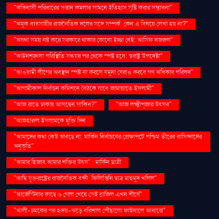
"অভিবাসী পরিবারের সন্তান কমলার সামনে ইতিহাস সৃষ্টি করার সম্ভাবনা"
"অমুক ব্যবসায়ীর রাজনৈতিক দলের সঙ্গে সম্পর্ক: কেন এ বিষয়ে লেখা হয় না?"
"অযথা সময় নষ্ট করে সরকারে থাকার কোনো ইচ্ছা নেই: আসিফ নজরুল"
"আইনশৃঙ্খলা পরিস্থিতি সন্ধ্যার পর থেকে স্পষ্ট হবে: স্বরাষ্ট্র উপদেষ্টা"
"আওয়ামী লীগের অবস্থান স্পষ্ট না করলে যমুনা ঘেরাও করবে গণ অধিকার পরিষদ"
"আগামীকাল নির্বাচন কমিশনে বৈঠকে যাবে জামায়াতে ইসলামী"
"আজ রাতে ঢাকায় আসছেন সাকিব?"
"আজ লক্ষ্মীপূজার উৎসব"
"আজহারুল ইসলামকে মুক্তি দিন
"আমাদের কথা কেউ ভাবছে না: মার্কিন নির্বাচনের প্রেক্ষাপটে পশ্চিম তীরের বাসিন্দাদের
অনুভূতি"
"আমার হিজাব আমার শক্তির উৎস" : মার্কিন ছাত্রী
"আমি যুক্তরাষ্ট্রের রাজনৈতিক বন্দী: ফিলিস্তিনি ছাত্র মাহমুদ খলিল"
"আর্জেন্টিনার কাছে ৬ গোল খেয়ে সেই ব্রাজিল এখন শীর্ষে"
"আলী-চমকের পর হৃদয়-ঝড়ে বরিশাল পৌঁছালো ফাইনালে আবারো"