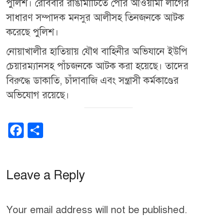
পুলিশ। রোববার রাঙামাটিতে পৌর আওয়ামী লীগের
সাধারণ সম্পাদক মনসুর আলীসহ তিনজনকে আটক
করেছে পুলিশ।
নোয়াখালীর হাতিয়ায় যৌথ বাহিনীর অভিযানে ইউপি
চেয়ারম্যানসহ পাঁচজনকে আটক করা হয়েছে। তাদের
বিরুদ্ধে ডাকাতি, চাঁদাবাজি এবং সন্ত্রাসী কর্মকাণ্ডের
অভিযোগ রয়েছে।
F
S
a
h
c
ar
Leave a Reply
e
e
b
o
Your email address will not be published.