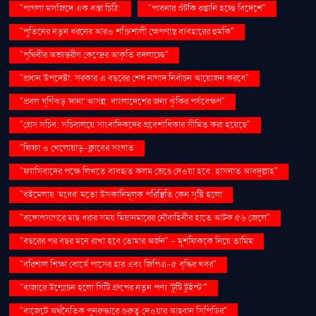
"পাগলা মসজিদে এক বস্তা চিঠি:
"পাবনার শুঁটকি রপ্তানি হচ্ছে বিদেশে"
"পুতিনের নতুন ধরনের আরও শক্তিশালী ক্ষেপণাস্ত্র ব্যবহারের হুমকি"
"পৃথিবীর অভ্যন্তরীণ কেন্দ্রের আকৃতি বদলাচ্ছে"
"প্রধান উপদেষ্টা: সরকার এ বছরের শেষ নাগাদ নির্বাচন আয়োজন করবে"
"প্রবল ঘূর্ণিঝড় 'দানা' আসন্ন: বাংলাদেশের জন্য ঝুঁকির পর্যবেক্ষণ"
"প্রেস সচিব: সচিবালয়ে সাংবাদিকদের প্রবেশাধিকার সীমিত করা হয়েছে"
"ফিফা ও খেলোয়াড়-ক্লাবের সংঘাত
"ফ্যাসিবাদের পক্ষে লিখতে ব্যবহৃত কলম ভেঙে দেওয়া হবে: হাসনাত আবদুল্লাহ"
"বইমেলায় ‘মবের’ মতো উসকানিমূলক পরিস্থিতি কেন সৃষ্টি হলো
"বঙ্গোপসাগরে মাছ ধরার সময় মিয়ানমারের নৌবাহিনীর হাতে আটক ৫৬ জেলে"
"বছরের পর বছর মনে রাখা হবে তোমার অর্জন" – মুশফিককে নিয়ে তামিম
"বরিশাল শিক্ষা বোর্ডে পাসের হার এবং জিপিএ-৫ বৃদ্ধির খবর"
"বাজারে উন্মোচন হলো সিটি গ্রুপের নতুন পণ্য ‘টুটি টুইস্ট’"
"বাজেটে অর্থনৈতিক পুনরুদ্ধারে গুরুত্ব দেওয়ার আহ্বান সিপিডির"