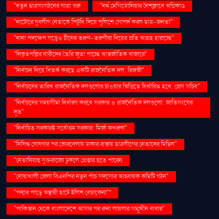
"নতুন ছাত্রসংগঠনের যাত্রা শুরু
"নর্থ মেসিডোনিয়ার নৈশক্লাবে অগ্নিকাণ্ড
"নাটোরে যুবলীগ নেতাকে পিটুনি দিয়ে পুলিশে সোপর্দ করল ছাত্র-জনতা"
"নানা পদক্ষেপ সত্ত্বেও চীনের তরুণ-তরুণীরা বিয়ের প্রতি আগ্রহ হারাচ্ছে"
"নিভৃতপল্লির নারীদের তৈরি জুতা পাচ্ছে আন্তর্জাতিক বাজারে"
"নির্বাচন নিয়ে বিতর্ক করছে একটি রাজনৈতিক দল: রিজভী"
"নির্বাচনের তারিখ রাজনৈতিক দলগুলোর চাওয়ার ভিত্তিতে নির্ধারিত হবে: প্রেস সচিব"
"নির্বাচনের সময়সীমা নির্ধারণ করবে সরকার ও রাজনৈতিক দলগুলো: জাতিসংঘের
দূত"
"নির্বাচিত সরকারই সর্বোত্তম সরকার: মির্জা ফখরুল"
"নিষিদ্ধ ঘোষণার পর ভোরবেলায় ঢাকার রাস্তায় ছাত্রলীগের নেতাদের মিছিল"
"নেতানিয়াহু যুক্তরাজ্যে ঢুকলে গ্রেপ্তার হতে পারেন
"নোয়াখালী জেলা বিএনপির নতুন পাঁচ সদস্যের আহ্বায়ক কমিটি গঠন"
"পদ্মার পাড়ে অস্থায়ী হাটে ইলিশ বেচাকেনা"''
"পাকিস্তান থেকে বাংলাদেশে আসার পর রুনা লায়লার সম্মুখীন বাধার"