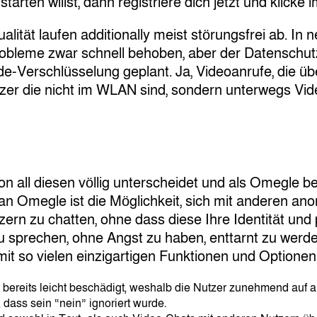
rten willst, dann registriere dich jetzt und klicke
tät laufen additionally meist störungsfrei ab. In n
bleme zwar schnell behoben, aber der Datenschutz b
-Verschlüsselung geplant. Ja, Videoanrufe, die übe
zer die nicht im WLAN sind, sondern unterwegs Vide
on all diesen völlig unterscheidet und als Omegle be
n Omegle ist die Möglichkeit, sich mit anderen anon
rn zu chatten, ohne dass diese Ihre Identität und 
zu sprechen, ohne Angst zu haben, enttarnt zu werd
it so vielen einzigartigen Funktionen und Optionen
bereits leicht beschädigt, weshalb die Nutzer zunehmend auf 
, dass sein “nein” ignoriert wurde.