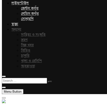
লাইফস্টাইল
জেন্টস কর্ণার
লেডিস কর্ণার
সোনামণি
স্বাস্থ্য
অন্যান্য
সাহিত্য ও সংস্কৃতি
ভ্রমণ
ভিন্ন খবর
ভিডিও
চাকুরি
খাদ্য ও রেসিপি
আবহাওয়া
Search
…
Menu Button