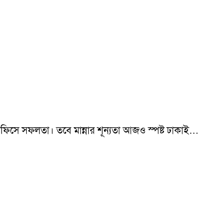
 অফিসে সফলতা। তবে মান্নার শূন্যতা আজও স্পষ্ট ঢাকাই…