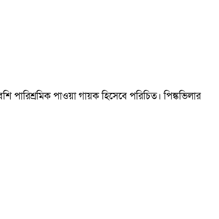
বেশি পারিশ্রমিক পাওয়া গায়ক হিসেবে পরিচিত। পিঙ্কভিলার