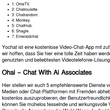
1: OmeTV.
2: Chatroulette.
3: Chatrandom.
4: Monkey.
5: ChatHub.
6: Shagle.
7: Emeraldchat.
Yochat ist eine kostenlose Video-Chat-App mit zu
wir hoffen, dass Sie hier eine tolle Zeit haben we
genutzten und beliebtesten Videotelefonie-Lösung
Ohai – Chat With Ai Associates
Hier stellen wir euch 5 empfehlenswerte Dienste vo
Medien oder Chat-Plattformen mit Fremden abheben
kostenlos auszuprobieren, der Benutzerfreundlichkei
können Sie mühelos fesselnde und wirkungsvolle Vi