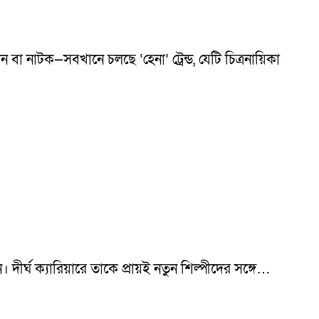
বা নাটক—সবখানে চলছে ‘হেনা’ ট্রেন্ড, যেটি চিত্রনায়িকা
্ঘ ক্যারিয়ারে তাকে প্রায়ই নতুন শিল্পীদের সঙ্গে…