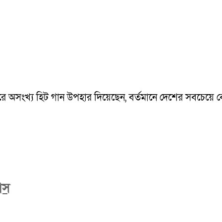
ারে অসংখ্য হিট গান উপহার দিয়েছেন, বর্তমানে দেশের সবচেয়ে 
াঁস