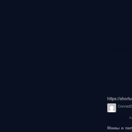
https://short
Conrad2
A
Мамы и пап