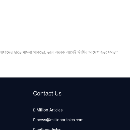
Next
post:
আমাদের হাতে মামলা থাকতো, তবে অনেক আগেই ফাঁসির আদেশ হত: মমতা”
Contact Us
Million Articles
news@millionarticles.com
millionarticles