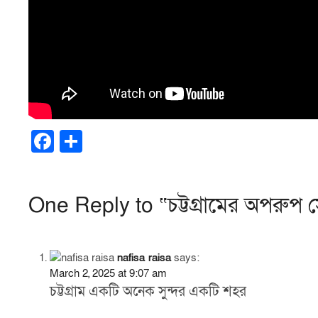
F
S
a
h
c
ar
One Reply to “চট্টগ্রামের অপরুপ সৌ
e
e
b
o
nafisa raisa
says:
o
March 2, 2025 at 9:07 am
চট্টগ্রাম একটি অনেক সুন্দর একটি শহর
k