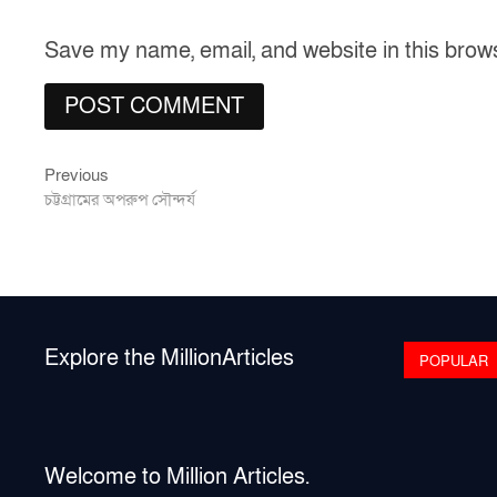
Save my name, email, and website in this brow
Previous
Post
Previous
post:
চট্টগ্রামের অপরুপ সৌন্দর্য
navigation
Explore the MillionArticles
POPULAR
Welcome to Million Articles.