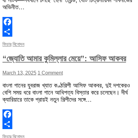
বা নাটক—সবখানে চলছে ‘হেনা’ ট্রেন্ড, যেটি চিত্রনায়িকা শাবনাজের
অভিনীত…
Facebook
Share
ফিচার
বিনোদন
“জ্যোতি আমার কুমিল্লার মেয়ে”: আসিফ আকবর
March 13, 2025
1 Comment
বাংলা গানের যুবরাজ খ্যাত কণ্ঠশিল্পী আসিফ আকবর, দুই দশকেরও
বেশি সময় ধরে বাংলা গানে আধিপত্য বিস্তার করে চলেছেন। দীর্ঘ
ক্যারিয়ারে তাকে প্রায়ই নতুন শিল্পীদের সঙ্গে…
Facebook
Share
ফিচার
বিনোদন