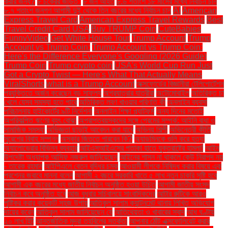
করার জন্য?
৮ চক্রের জড়িত"
৮ জন আহত
৮.৬ শতাংশ ১৮ মাসের মধ্যে নির্বাচন চান
৮.৭ শতাংশ জনগণ আগামী দুই থেকে তিন বছরের মধ্যে নির্বাচন চান
AI
American
Express Travel Card
American Express Travel Rewards
Best
Travel Credit Card USA
Buy TRUMP Coin
CuteBabies
FunnyVideo
Get White House Tour
Trump Account
Trump
Account vs Trump Coin:
Trump Account vs Trump Coin:
Here's the Difference Everyone's Googling (2026 Guide)
Trump Coin
Trump crypto coin
USA's World Cup Run Just
Got a Crypto Twist — Here's What That Actually Means
ViralShorts
what is a Trump Account
অক্সফোর্ডের বিজ্ঞানীরা টেলিপোর্টেশন
প্রযুক্তিতে অর্জন করেছেন বড় সাফল্য
অগ্রযাত্রার যাত্রীরা
অটোমোবাইল
অতিরিক্ত চা
খেলে যেসব সমস্যা হতে পারে
অতিরিক্ত লবণ খাওয়ার পরিণতি কী
অনলাইন ব্যবসা
পরিচালনায় হাইকোর্টের ৯টি নির্দেশনা
অনলাইন শিক্ষা প্ল্যাটফর্ম
অন্য দিনের মতোই
অপরিকল্পিত ঋণের বৃহৎ বোঝা
অপ্রাপ্তবয়স্কদের সঙ্গে প্রেমের সম্পর্ক: আইনি বাধা ও
সামাজিক সমস্যা
অভিজ্ঞতা ছাড়াই আবেদন করা যাবে
অভিনয় শিল্পী
অভিনেত্রী কীর্তি
সুরেশের বিবাহ সম্পন্ন
অস্কার জিততে পারবেন কি?
অ্যাডমিনকে গুলি করে হত্যা
অ্যালোভেরার বিভিন্ন ব্যবহার
আইএসআইএসের পতাকা হাতে যুক্তরাষ্ট্রে হামলা!
আইন
উপদেষ্টা অধ্যাপক আসিফ নজরুল জানিয়েছেন
আইনের শাসন না থাকলে কেউ নিরাপদ নয়
- তারেক রহমান
আইপিএলে বেতন বৃদ্ধির চমক
আওয়ামী লীগকে নিষিদ্ধ করার বিষয়ে এক
প্রশ্নের জবাবে মান্না বলেন
আগামী ২ বছরে সরকারি খাতে ৫ লাখ নতুন চাকরি সৃষ্টি হবে
আগামী এক বছরের মধ্যে জাতীয় নির্বাচন অনুষ্ঠিত হওয়া উচিত
আগামী জাতীয় সংসদ
নির্বাচন কবে অনুষ্ঠিত হবে
আজ বুধবার সচিবালয়ে সাংবাদিকদের
আটার রুটিকে আরও
পুষ্টিকর করার কয়েকটি সহজ উপায়
আতিকুল সালাম ক্যান্টনমেন্ট থানায় লিখিত অভিযোগ
দায়ের করেন
আতিকুল সালাম জানিয়েছেন যে
আতিথেয়তা ও খাবারের স্বাদ
আধ ঘণ্টায়
২০ লাখ হিট
আন্তর্জাতিক মুদ্রা তহবিলের সতর্কতা
আপনার ঠোঁট এক্সফোলিয়েট করার