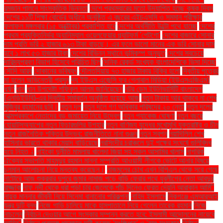
রমজান পালনে সাংস্কৃতিক ভিন্নতা
দেশে প্রথমবারের মতো উদযাপিত হচ্ছে কৃষক দিবস
দেশের ১১টি শিক্ষা বোর্ডের অধীনে অনুষ্ঠিত এ বছরের এইচএসসি ও সমমান পরীক্ষার
ফলাফল মঙ্গলবার (১৫ অক্টোবর) প্রকাশিত হবে
দেশের অর্থনীতি উল্টো পথে যাচ্ছে
দেশের
প্রথম প্রযুক্তিনির্ভর অ্যানিম্যাল ওয়েলফেয়ার প্ল্যাটফর্ম 'পেটগো'
দেশের বাজারে সোনার
দাম প্রতি ভরি ২ হাজার ৬১৩ টাকা বাড়ছে। এর ফলে ভালো মানের এক ভরি সোনার দাম
হবে ১ লাখ ৫৩ হাজার টাকা
দেশের বিভিন্ন স্থানে ভূমিকম্প অনুভূত
দেশের সবচেয়ে
দারিদ্র্যপ্রবণ বিভাগ হিসেবে পরিচিত ছিল
দৈনিক রেকর্ড সংখ্যক বাংলাদেশিকে ভিসা দিচ্ছে
সৌদি আরব
দোকানের ভবিষ্যৎ
দৌলতদিয়ায় ৭৩ হাজার টাকায় বিক্রি হলো
দ্বিতীয় পুত্রের
মা হলেন অভিনেত্রী প্রসূন
দ্য ইউএস এজেন্সি ফর গ্লোবাল মিডিয়া (ইউএসএজিএম)
ধর্ষণ
ধান
ধান উপদেষ্টা শফিকুল আলম জানিয়েছেন
নটর ডেম ইউনিভার্সিটি বাংলাদেশ
(এনডিইউবি)-এর দ্বিতীয় সমাবর্তন অনুষ্ঠিত হয়েছে আজ
নতুন টাকায় আর থাকবে না শেখ
মুজিবুর রহমানের ছবি।
নতুন দল
নতুন দলে গণ অধিকার পরিষদের ২০ নেতা
নতুন দলের
আত্মপ্রকাশে নেতাদের বড় জমায়েত নিয়ে উদ্বেগ
নতুন প্যাকেজ ঘোষণা
নতুন বছরে
হোয়াটসঅ্যাপের নতুন ফিচারগুলির উপহার
নতুন বাণিজ্য যুদ্ধের মুখোমুখি যুক্তরাষ্ট্র ও চীন
নতুন রাজনৈতিক শক্তির উদ্ভব: রাজনীতিতে নানা গুঞ্জন
নতুন স্বপ্ন
নয়াদিল্লি শেখ
হাসিনার ভারতে থাকার মেয়াদ বাড়িয়েছে
নরসিংদীর চরাঞ্চলে দুই পক্ষের সংঘর্ষে গুলিবিদ্ধ
হয়ে নিহত ২
নাইকো দুর্নীতি মামলায় খালেদা জিয়া সহ সকল আসামির খালাস
নাগরিক
ঐক্যের সভাপতি মাহমুদুর রহমান মান্না সম্প্রতি আওয়ামী লীগকে ভোটে আনার বিষয়ে
চলমান আলোচনা নিয়ে মন্তব্য করেছেন।
নাজমুলের চোখ এখন বিপিএল থেকে সরে গেছে
নাটোরে আজ শুক্রবার দুপুরে জুমার নামাজ পড়ে বাড়ি ফেরার পথে যুবলীগের নেতা আবদুর
রাজ্জাক
নাফ নদী থেকে ধরা পড়া চার জেলেকে পাঁচ দিনেও ফেরত দেয়নি আরাকান আর্মি"
নায়ক মান্নার জীবনী নিয়ে সিনেমা বানানোর পরিকল্পনা
নাহিদ ইসলামে
নিকগঞ্জে এমআরআই
যন্ত্র দুটি বন্ধ
নিজে গাড়ি চালিয়ে মাকে হাসপাতালে নিয়ে গেলেন তারেক রহমান
নিজে
নাচলেন
নির্বাচন দেওয়ার আগে সংস্কার সম্পন্ন করতে হবে: ইসলামী আন্দোলনের নায়েবে