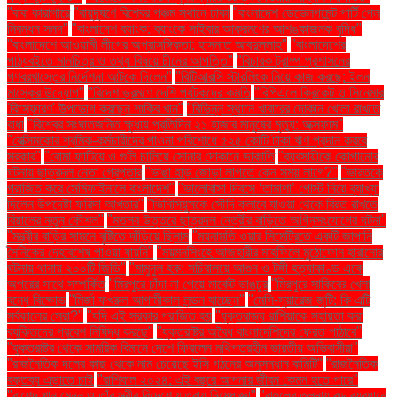
"বাবা কারাগারে
"বায়ুদূষণে বিশ্বের পঞ্চম স্থানে ঢাকা
"বাংলাদেশ ডেভেলপমেন্ট পার্টি পেল
নিবন্ধন সনদ"
"বাংলাদেশ ব্যাংক: ব্যাংকে সাইবার আক্রমণের আশঙ্কাজনক বৃদ্ধি"
"বাংলাদেশে আওয়ামী লীগের অপ্রাসঙ্গিকতা: হাসনাত আবদুল্লাহ"
"বাংলাদেশের
পাঠ্যবইতে মানচিত্র ও তথ্য বিষয়ে চীনের আপত্তি"
"বিচারক ট্রাম্প প্রশাসনের
গণবরখাস্তের নির্দেশনা আটকে দিলেন"
"বিটিআরসি স্টারলিংক নিয়ে কাজ করছে: ইলন
মাস্কের উদ্যোগ"
"বিদেশ ভ্রমণে দেশি পর্যটকদের কমতি
"বিপিএলে ক্রিকেট ও সিনেমার
'বিস্ফোরণ' উপভোগ করছেন শাকিব খান"
"বিভিন্ন স্থানে খাবারের দোকান খোলা রাখতে
বাধা
"বিশ্বের সংঘাতজনিত ক্ষুধায় প্রতিদিন ২১ হাজার মানুষের মৃত্যু: অক্সফাম"
"বেক্সিমকোর শ্রমিক-কর্মচারীদের পাওনা পরিশোধে ৫২৫ কোটি টাকা ঋণ প্রদান করবে
সরকার"
"বোমা ফাটিয়ে ও গুলি চালিয়ে সোনার দোকানে ডাকাতি
"ব্যবসায়ীকে কোপানোর
ঘটনায় ছাত্রদল নেতা গ্রেপ্তার
"ভাঙা হাড় জোড়া লাগতে কেন সময় লাগে?"
"ভারতকে
পরাজিত করে সেমিফাইনালে বাংলাদেশ"
"ভালোবাসা দিবসে ‘তামাশা’ পোস্ট নিয়ে ব্যাখ্যা
দিলেন উপদেষ্টা ফরিদা আখতার"
"ভিনিসিয়ুসকে সৌদি ক্লাবে যাওয়া থেকে বিরত রাখতে
রিয়ালের নতুন কৌশল"
"মতলব উত্তরে ছাত্রদল নেত্রীর বাড়িতে অগ্নিসংযোগের ঘটনা"
"মন্ত্রীর বাড়ির সামনে বৃষ্টিতে দাঁড়িয়ে ছিলাম
"ময়নামতি ওয়ার সিমেট্রিতে একটি জাপানি
সৈনিকের দেহাবশেষ পাওয়া যায়নি"
"ময়মনসিংহে আজহারীর মাহফিলে মুঠোফোন হারানোর
ঘটনায় থানায় ২০০টি জিডি"
"মামুনুল হক: সচিবালয়ে আগুন ও টঙ্গী হত্যাকাণ্ড একে
অপরের সাথে সম্পর্কিত
"মিরপুরে চাঁদা না পেয়ে মার্কেট ভাঙচুর
"মিরপুরে সাকিবের খেলা
বন্ধে বিক্ষোভ
"মির্জা ফখরুল আগামীকাল লন্ডন যাচ্ছেন"
"মেসি-সুয়ারেজ জুটি: কি এটি
সর্বকালের সেরা?"
"যদি এই সরকার পরাজিত হয়
"যুক্তরাজ্য রাশিয়াকে সহায়তা করা
ব্যক্তিদের প্রবেশ নিষিদ্ধ করছে"
"যুক্তরাষ্ট্র অবৈধ বাংলাদেশিদের ফেরত পাঠাবে"
"যুক্তরাষ্ট্র থেকে সামরিক বিমানে দেশে ফিরলেন নথিপত্রহীন ভারতীয় অভিবাসীরা"
"রাজনৈতিক দলের কাছ থেকে নাম চেয়েছে ইসি গঠনের অনুসন্ধান কমিটি"
"রাজনৈতিক
বক্তব্য এড়াতে চাই
"রাশিফল ২০২৪: এই বছরে আপনার জীবন কেমন হতে পারে"
"রাশেদ খান মেনন ও তাঁর স্ত্রীর বিদেশে যাত্রায় নিষেধাজ্ঞা"
"রাহুলের তুলনায় বড় ব্যবধানে