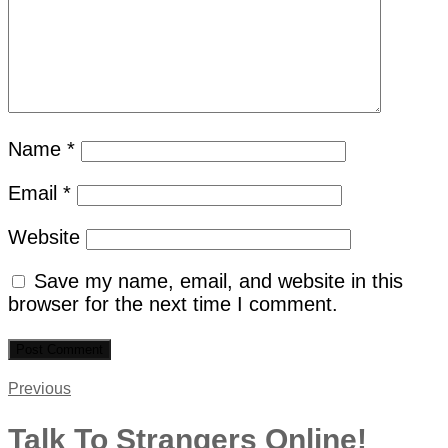
Name
*
Email
*
Website
Save my name, email, and website in this
browser for the next time I comment.
Post
Previous
Previous
post:
navigation
Talk To Strangers Online!