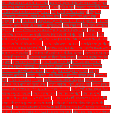
ঘন আঙুল মটকালে হতে পারে যে ক্ষতি
ঘরে বসেই ভ্রুর আকার ঠিক করার সহজ পদ্ধতি
ঘাড় ব্যথা কমানোর জন্য সহজ ব্যায়াম
ঘূর্ণিঝড়
ঘূর্ণিঝড় দানা
চট্টগ্রামে আইনজীবী হত্যায়
: যৌথ বাহিনীর অভিযানে গ্রেপ্তার ২০
চট্টগ্রামে ছিনতাইয়ের আতঙ্ক
চট্টগ্রামের
টেরিবাজারে পোশাকের গুদামে আগুন লাগার ঘটনা
চলতি মাসেই হবে প্রথম চন্দ্র ও
সূর্যগ্রহণ
চাকরি
চাকরির খবর
চামড়ার মানিব্যাগ আসল কি না কীভাবে বুঝবেন?
চারপাশের
বাস্তবতা বদলে দিচ্ছে যে জনপ্রিয় প্রযুক্তিগুলো
চিন্ময় কৃষ্ণ দাস
চীনে নতুন ভাইরাসের
প্রাদুর্ভাব
চীনে প্রবীণদের যত্নে এআই প্রযুক্তির দিকে ঝুঁকছে সরকার
চীনের নতুন
জ্বালানির উৎস থেকে ৬০ হাজার বছরের বিদ্যুতের চাহিদা পূরণ হবে
চীনের মতে
চুরির
স্থান স্বরাষ্ট্র উপদেষ্টা লেফটেন্যান্ট জেনারেল (অব.) মো. জাহাঙ্গীর আলম চৌধুরীর বাসা
থেকে এক কিলোমিটারের মধ্যে।
চুল বড় করার জন্য সেরা তেল
চৌদ্দগ্রামে বন্ধুর প্রেমে
সহায়তার জন্য স্কুলছাত্রকে পিটুনি
ছাত্রদের নতুন দল গঠনে শেষ মুহূর্তেও সঙ্কট কাটেনি
ছিল অন্য সংক্রমণও"
ছেলে ক্রিকেটার হোক চান না উমর আকমল
ছেলেদের জন্য কোন
পোশাকটি মানানসই?
ছেলেদের জন্য সানস্ক্রিন ক্রিম ব্যবহার
ছেলেদের পছন্দের আধুনিক
ফ্যাশন
ছেলেদের ফ্যাশন টিপস
ছোলা খাওয়ার উপকারিতা
জনতা মাদ্রাসাশিক্ষককে
অশোভন কাজের অভিযোগে পুলিশের হাতে সোপর্দ করল
জমিয়তে উলামায়ে ইসলাম
বাংলাদেশ ও এবি পার্টি মনে করে যে
জম্মু–কাশ্মীরে অশান্তির নতুন তরঙ্গ
জরায়ুমুখ
ক্যানসার প্রতিরোধ
জলবায়ু পরিবর্তন খরার তীব্রতা ও বিস্তৃতি বাড়িয়ে দিচ্ছে
জলাতঙ্ক
টিকা
জাতীয় দলে ফিরছেন তামিম!
জাতীয় নাগরিক কমিটির আহ্বায়ক
জাতীয় নাগরিক
পার্টিকে ‘কিংস পার্টি’ বলা হচ্ছে কেন?
জাতীয় নাগরিক পার্টির নেতৃত্বে যারা
জাতীয় নির্বাচন
২০২৫ সালের শেষে অনুষ্ঠিত হতে পারে: প্রধান উপদেষ্টা
জাতীয় পার্টির চেয়ারম্যান জি এম
কাদের মন্তব্য করেছেন
জানলে অবাক হবেন
জানালেন বিজ্ঞানীরা"
জানালেন সুনিতা
জামায়াত ও অন্যান্য দলের প্রতিক্রিয়া''
জামায়াতে ইসলামী বাংলাদেশের নায়েবে আমির
সৈয়দ আবদুল্লাহ মুহাম্মদ তাহের বলেছেন
জামায়াতে ইসলামীর আমির শফিকুর রহমান
বলেছেন
জামালপুরের ইসলামপুর উপজেলায় স্ত্রী তিথী বেগমকে (২৩) হত্যার দায়ে আহসান
হাবিব নামে এক ব্যক্তিকে মৃত্যুদণ্ড দিয়েছেন আদালত।
জার্মান চ্যান্সেলর ওলাফ শলৎজ