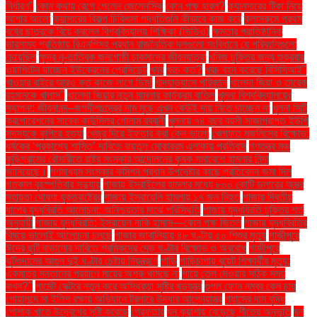
নির্ধারণ"
কোন কথায় রেগে গেলেন জেলেনস্কি
কোন পক্ষ হারল?
ক্যানসারের টিকা নিয়ে
আশার আলো
ক্যান্সারের বিকল্প চিকিৎসা পদ্ধতিগুলি কীভাবে কাজ করে
ক্লাসরুমে প্রথম
বর্ষের ছাত্রকে বিয়ে করলেন বিশ্ববিদ্যালয় শিক্ষিকা (ভিডিও)
ক্ষমতার প্রাতিষ্ঠানিক
ভারসাম্য প্রতিষ্ঠায় বিএনপিসহ প্রধান রাজনৈতিক দলগুলো সংবিধানে যে পরিবর্তনগুলো
চেয়েছিল
ক্ষুদ্র নৃ-তাত্বিক জনগোষ্ঠী চাকমাদের জীবনযাত্রা
খনিজ চুক্তির জন্য শুক্রবার
ওয়াশিংটন যাচ্ছেন ইউক্রেনের প্রেসিডেন্ট
খবর
খরচ কত?
খরচ বহন করেছে বিসিসিআই"
খাওয়ার বাইরে আরও কত কাজে লাগে ডিম!
খাদ্যাভ্যাসে পরিবর্তন
খালেদা জিয়া ও তারেক
রহমানকে খালাস''
খালেদা জিয়ার নতুন মামলার কার্যক্রম বাতিল
খুলনা বিশ্ববিদ্যালয়ের
স্থাপনা: জীবনানন্দ–জগদীশচন্দ্রের নাম মুছে এখন কেউই দায় নিতে চাচ্ছেন না
খুলনা সিটি
করপোরেশনের সাবেক কাউন্সিলর গোলাম রব্বানী
খুলনায় ৭৪ বছর বয়সী সাজাপ্রাপ্ত ইউপি
সদস্যকে কুপিয়ে হত্যা
খেজুর দিয়ে ইফতার করা কেন ভালো
খেলাফত মজলিসের বিক্ষোভ:
ধর্ষকের ‘প্রকাশ্যে শাস্তি’ দাবিতে বায়তুল মোকাররম এলাকায় প্রতিবাদ
গণতন্ত্র মঞ্চ
কুড়িগ্রামের রৌমারীতে রাষ্ট্র সংস্কার আন্দোলনের কৃষক সমাবেশে হামলার নিন্দা
জানিয়েছে।
গণমাধ্যম সংস্কার কমিশন প্রধান উপদেষ্টার কাছে প্রতিবেদন জমা দিল
গতকাল বৃহস্পতিবার সন্ধ্যায়
গাজায় ইসরাইলের হামলার মধ্যে ৮০০ কোটি ডলারের অস্ত্র
সহায়তা ঘোষণা যুক্তরাষ্ট্রের
গাজায় ইসরায়েলি হামলায় ১৭ জন নিহত
গাজায় দ্বিতীয়
ধাপের যুদ্ধবিরতি আলোচনা: অনিশ্চয়তার মাঝে পরিস্থিতি
গাজায় যুদ্ধবিরতি চুক্তির শর্ত
অনুযায়ী
গাজায় যুদ্ধবিরতি: ইসরায়েল নাকি হামাস—কোন পক্ষ জিতল
গাজায় যুদ্ধবিরতির
বিষয়ে ভালোই আলোচনা চলছে
গাজার জাবালিয়ায় ৪৮ ঘণ্টায় ৫০ শিশুর মৃত্যু
গাজীপুরে
ঈদের ছুটি বাড়ানোর দাবিতে শ্রমিকদের দেড় ঘণ্টার বিক্ষোভ ও অবরোধ
গাজীপুরে
ঝুটগুদামের আগুন দুই ঘণ্টার চেষ্টায় নিয়ন্ত্রণে
গাড়ি
গাড়িচাপায় বুয়েট শিক্ষার্থীর মৃত্যু:
একমাত্র সন্তানের প্রয়াণে মায়ের অশ্রু থামছে না
গায়ে তেল দেওয়ার সঠিক সময়
কখন?"
গার্মেন্ট সেক্টরে নতুন করে অস্থিরতা সৃষ্টির ষড়যন্ত্র
গুগল ফোন নম্বর কেন চায়
গোয়ালন্দে মা ইলিশ রক্ষায় অভিযানে ট্রলারে উদ্ধার আগ্নেয়াস্ত্র
গ্যাসের দাম বৃদ্ধি
পোশাক খাতে উদ্বেগের সৃষ্টি করেছে
গ্রেফতার
ঘন কুয়াশায় বেড়েছে শীতের অনুভূতি
ঘন