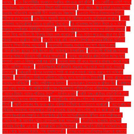
আসছে"
"১০ কিলোমিটার ব্যবধানে সবজির দাম ৩-৪ গুণ বৃদ্ধি"
"১০ কোটি ও এমপি পদের
প্রলোভন: নুরুলের অভিযোগ মিথ্যা দাবি সামান্তার"
"১৫ বছরে বিচার ছাড়া ১৯২৬ জনের
হত্যার অভিযোগ আওয়ামী লীগ সরকারের বিরুদ্ধে"
"১৮তম শিক্ষক নিবন্ধনের লিখিত
পরীক্ষার ফল প্রকাশ
"১৯ দিনে প্রবাসী আয় দুই বিলিয়ন ডলার অতিক্রম করেছে"
"২৭টি
ব্যাগসহ অস্ট্রেলিয়া সফরে ভারতীয় ক্রিকেটার
"৪ নভেম্বর সংবিধান দিবস ও ৭ মার্চের
গুরুত্ব অস্বীকার: সিপিবির অভিমত"
"৬৭ দিন সাগরে ভেসে থাকার পর জীবিত উদ্ধার
"৭
বদলি নিয়ে ব্রাজিল কি ফিফার নিয়ম ভঙ্গ করেছে?"
"৭০ মাইল দূরে ৪০ বছর পর খুঁজে
পাওয়া গেল হারানো আংটি"
"৮ দবি নিয়ে কবি নজরুল বিশ্ববিদ্যালয়ের মিডিয়া স্টাডিজ
বিভাগে শিক্ষার্থীদের আন্দোলন"
"অন্তর্বর্তী সরকার যথাযথ পদক্ষেপ গ্রহণে ব্যর্থ
"অপরাজিতা ফুলের চায়ে পাবেন ৬টি অসাধারণ উপকারিতা"
"অভিবাসী পরিবারের সন্তান
কমলার সামনে ইতিহাস সৃষ্টি করার সম্ভাবনা"
"অমুক ব্যবসায়ীর রাজনৈতিক দলের সঙ্গে
সম্পর্ক: কেন এ বিষয়ে লেখা হয় না?"
"অযথা সময় নষ্ট করে সরকারে থাকার কোনো ইচ্ছা
নেই: আসিফ নজরুল"
"আইনশৃঙ্খলা পরিস্থিতি সন্ধ্যার পর থেকে স্পষ্ট হবে: স্বরাষ্ট্র
উপদেষ্টা"
"আওয়ামী লীগের অবস্থান স্পষ্ট না করলে যমুনা ঘেরাও করবে গণ অধিকার
পরিষদ"
"আগামীকাল নির্বাচন কমিশনে বৈঠকে যাবে জামায়াতে ইসলামী"
"আজ রাতে ঢাকায়
আসছেন সাকিব?"
"আজ লক্ষ্মীপূজার উৎসব"
"আজহারুল ইসলামকে মুক্তি দিন
"আমাদের
কথা কেউ ভাবছে না: মার্কিন নির্বাচনের প্রেক্ষাপটে পশ্চিম তীরের বাসিন্দাদের অনুভূতি"
"আমার হিজাব আমার শক্তির উৎস" : মার্কিন ছাত্রী
"আমি যুক্তরাষ্ট্রের রাজনৈতিক বন্দী:
ফিলিস্তিনি ছাত্র মাহমুদ খলিল"
"আর্জেন্টিনার কাছে ৬ গোল খেয়ে সেই ব্রাজিল এখন
শীর্ষে"
"আলী-চমকের পর হৃদয়-ঝড়ে বরিশাল পৌঁছালো ফাইনালে আবারো"
"আলেপ্পোর পর
সিরিয়ার অন্যান্য শহর দখলে এগিয়ে চলেছে হায়াত আল-শাম: কে বা কারা তারা?"
"আসলাঙ্কারের সেঞ্চুরি ও তিকশানার ঘূর্ণিতে অস্ট্রেলিয়াকে বিস্মিত করল শ্রীলঙ্কা"
"আসলেই কি আপেল খেলে রোগমুক্ত থাকা সম্ভব?"
"ইতালিতে যাওয়ার উদ্দেশ্যে
লিবিয়ায় নিখোঁজ ২৪ জন
"ইসরায়েলি ৩ জিম্মি মুক্ত
"ইসরায়েলি বাহিনীর অভিযানে বন্ধ
হয়ে গেছে উত্তর গাজার শেষ হাসপাতালটি"
"ইসরায়েলে নেতানিয়াহুর বিরুদ্ধে হাজারো