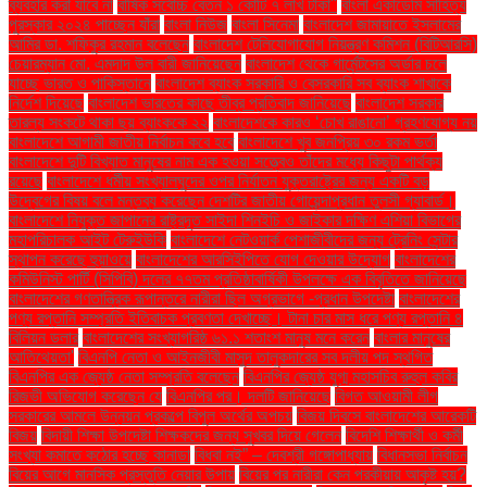
ব্যবহার করা যাবে না
বার্ষিক সর্বোচ্চ বেতন ১ কোটি ৭ লাখ টাকা"
বাংলা একাডেমি সাহিত্য
পুরস্কার ২০২৪ পাচ্ছেন যাঁরা
বাংলা নিউজ
বাংলা সিনেমা
বাংলাদেশ জামায়াতে ইসলামের
আমির ডা. শফিকুর রহমান বলেছেন
বাংলাদেশ টেলিযোগাযোগ নিয়ন্ত্রণ কমিশন (বিটিআরসি)
চেয়ারম্যান মো. এমদাদ উল বারী জানিয়েছেন
বাংলাদেশ থেকে গার্মেন্টসের অর্ডার চলে
যাচ্ছে ভারত ও পাকিস্তানে
বাংলাদেশ ব্যাংক সরকারি ও বেসরকারি সব ব্যাংক শাখাকে
নির্দেশ দিয়েছে
বাংলাদেশ ভারতের কাছে তীব্র প্রতিবাদ জানিয়েছে
বাংলাদেশ সরকার
তারল্য সংকটে থাকা ছয় ব্যাংককে ২২
বাংলাদেশকে কারও ‘চোখ রাঙানো’ গ্রহণযোগ্য নয়
বাংলাদেশে আগামী জাতীয় নির্বাচন কবে হবে
বাংলাদেশে খুব জনপ্রিয় ৩০ রকম ভর্তা
বাংলাদেশে দুটি বিখ্যাত মানুষের নাম এক হওয়া সত্ত্বেও তাঁদের মধ্যে কিছুটা পার্থক্য
রয়েছে
বাংলাদেশে ধর্মীয় সংখ্যালঘুদের ওপর নির্যাতন যুক্তরাষ্ট্রের জন্য একটি বড়
উদ্বেগের বিষয় বলে মন্তব্য করেছেন দেশটির জাতীয় গোয়েন্দাপ্রধান তুলসী গ্যাবার্ড।
বাংলাদেশে নিযুক্ত জাপানের রাষ্ট্রদূত সাইদা শিনইচি ও জাইকার দক্ষিণ এশিয়া বিভাগের
মহাপরিচালক আইট টেরুইউকি
বাংলাদেশে নেটওয়ার্ক পেশাজীবীদের জন্য ট্রেনিং সেন্টার
স্থাপন করেছে হুয়াওয়ে
বাংলাদেশের আরসিইপিতে যোগ দেওয়ার উদ্যোগ
বাংলাদেশের
কমিউনিস্ট পার্টি (সিপিবি) দলের ৭৭তম প্রতিষ্ঠাবার্ষিকী উপলক্ষে এক বিবৃতিতে জানিয়েছে
বাংলাদেশের গণতান্ত্রিক রূপান্তরে নারীরা ছিল অগ্রভাগে -প্রধান উপদেষ্টা
বাংলাদেশের
পণ্য রপ্তানি সম্প্রতি ইতিবাচক প্রবণতা দেখাচ্ছে। টানা চার মাস ধরে পণ্য রপ্তানি ৪
বিলিয়ন ডলার
বাংলাদেশের সংখ্যাগরিষ্ঠ ৬১.১ শতাংশ মানুষ মনে করেন
বাংলার মানুষের
আতিথেয়তা'
বিএনপি নেতা ও আইনজীবী মাসুদ তালুকদারের সব দলীয় পদ স্থগিত
বিএনপির এক জ্যেষ্ঠ নেতা সম্প্রতি বলেছেন
বিএনপির জ্যেষ্ঠ যুগ্ম মহাসচিব রুহুল কবির
রিজভী অভিযোগ করেছেন যে
বিএনপির পর। দলটি জানিয়েছে
বিগত আওয়ামী লীগ
সরকারের আমলে উন্নয়ন প্রকল্পে বিপুল অর্থের অপচয়
বিজয় দিবসে বাংলাদেশের আরেকটি
বিজয়
বিদায়ী শিক্ষা উপদেষ্টা শিক্ষকদের জন্য সুখবর দিয়ে গেলেন
বিদেশি শিক্ষার্থী ও কর্মী
সংখ্যা কমাতে কঠোর হচ্ছে কানাডা
বিধবা নই” – দেবশ্রী গঙ্গোপাধ্যায়
বিধানসভা নির্বাচন
বিয়ের আগে মানসিক প্রস্তুতি নেয়ার উপায়
বিয়ের পর নারীরা কেন পরকীয়ায় আকৃষ্ট হয়?