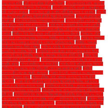
নতুন দলের কমিটি
"দুটি আলংকারিক উদ্ভিদের বিবরণ"
"দুদকের মামলায় ইয়াবা ব্যবসায়ীর
৭৬ লাখ টাকার অবৈধ সম্পদ উদ্ধারের দাবি
"দেশে এইচএমপিভি ভাইরাসে আক্রান্ত এক
নারী মৃত্যুবরণ করেছেন
"দেশে বছরে প্রায় ৩ লাখ কোটি টাকার শুল্ক ও কর ছাড়"
"নওগাঁয়
১৬ বছর পর ছাত্রশিবিরের প্রতিষ্ঠাবার্ষিকী প্রকাশ্যে উদযাপিত"
"নতুন ছাত্রসংগঠনের
যাত্রা শুরু
"নর্থ মেসিডোনিয়ার নৈশক্লাবে অগ্নিকাণ্ড
"নাটোরে যুবলীগ নেতাকে পিটুনি
দিয়ে পুলিশে সোপর্দ করল ছাত্র-জনতা"
"নানা পদক্ষেপ সত্ত্বেও চীনের তরুণ-তরুণীরা
বিয়ের প্রতি আগ্রহ হারাচ্ছে"
"নিভৃতপল্লির নারীদের তৈরি জুতা পাচ্ছে আন্তর্জাতিক
বাজারে"
"নির্বাচন নিয়ে বিতর্ক করছে একটি রাজনৈতিক দল: রিজভী"
"নির্বাচনের তারিখ
রাজনৈতিক দলগুলোর চাওয়ার ভিত্তিতে নির্ধারিত হবে: প্রেস সচিব"
"নির্বাচনের সময়সীমা
নির্ধারণ করবে সরকার ও রাজনৈতিক দলগুলো: জাতিসংঘের দূত"
"নির্বাচিত সরকারই
সর্বোত্তম সরকার: মির্জা ফখরুল"
"নিষিদ্ধ ঘোষণার পর ভোরবেলায় ঢাকার রাস্তায়
ছাত্রলীগের নেতাদের মিছিল"
"নেতানিয়াহু যুক্তরাজ্যে ঢুকলে গ্রেপ্তার হতে পারেন
"নোয়াখালী জেলা বিএনপির নতুন পাঁচ সদস্যের আহ্বায়ক কমিটি গঠন"
"পদ্মার পাড়ে
অস্থায়ী হাটে ইলিশ বেচাকেনা"''
"পাকিস্তান থেকে বাংলাদেশে আসার পর রুনা লায়লার
সম্মুখীন বাধার"
"পাগলা মসজিদে এক বস্তা চিঠি:
"পাবনার শুঁটকি রপ্তানি হচ্ছে বিদেশে"
"পুতিনের নতুন ধরনের আরও শক্তিশালী ক্ষেপণাস্ত্র ব্যবহারের হুমকি"
"পৃথিবীর
অভ্যন্তরীণ কেন্দ্রের আকৃতি বদলাচ্ছে"
"প্রধান উপদেষ্টা: সরকার এ বছরের শেষ নাগাদ
নির্বাচন আয়োজন করবে"
"প্রবল ঘূর্ণিঝড় 'দানা' আসন্ন: বাংলাদেশের জন্য ঝুঁকির
পর্যবেক্ষণ"
"প্রেস সচিব: সচিবালয়ে সাংবাদিকদের প্রবেশাধিকার সীমিত করা হয়েছে"
"ফিফা ও খেলোয়াড়-ক্লাবের সংঘাত
"ফ্যাসিবাদের পক্ষে লিখতে ব্যবহৃত কলম ভেঙে
দেওয়া হবে: হাসনাত আবদুল্লাহ"
"বইমেলায় ‘মবের’ মতো উসকানিমূলক পরিস্থিতি কেন
সৃষ্টি হলো
"বঙ্গোপসাগরে মাছ ধরার সময় মিয়ানমারের নৌবাহিনীর হাতে আটক ৫৬ জেলে"
"বছরের পর বছর মনে রাখা হবে তোমার অর্জন" – মুশফিককে নিয়ে তামিম
"বরিশাল শিক্ষা
বোর্ডে পাসের হার এবং জিপিএ-৫ বৃদ্ধির খবর"
"বাজারে উন্মোচন হলো সিটি গ্রুপের নতুন
পণ্য ‘টুটি টুইস্ট’"
"বাজেটে অর্থনৈতিক পুনরুদ্ধারে গুরুত্ব দেওয়ার আহ্বান সিপিডির"