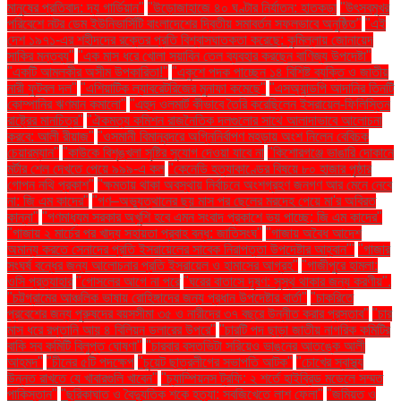
মানুষের প্রতিবাদ: দ্য গার্ডিয়ান"
"উড়োজাহাজে ৪০ ঘণ্টার নির্যাতন: হাতকড়া
"উৎসবমুখর
পরিবেশে নটর ডেম ইউনিভার্সিটি বাংলাদেশের দ্বিতীয় সমাবর্তন সফলভাবে অনুষ্ঠিত"
"এই
দেশ ১৯৭১-এর শহীদদের রক্তের প্রতি বিশ্বাসঘাতকতা করেছে: কুমিল্লায় জোনায়েদ
সাকির মন্তব্য"
"এক মাস ধরে খোলা সয়াবিন তেল ব্যবহার করছেন বাণিজ্য উপদেষ্টা"
"একটি আমলকীর অসীম উপকারিতা!"
"একুশে পদক পাচ্ছেন ১৪ বিশিষ্ট ব্যক্তি ও জাতীয়
নারী ফুটবল দল"
"এশিয়াটিক ল্যাবরেটরিজের মুনাফা কমেছে"
"এসঅ্যান্ডপি আদানির তিনটি
কোম্পানির ঋণমান কমালো"
"এহুদ ওলমার্ট কীভাবে তৈরি করেছিলেন ইসরায়েল-ফিলিস্তিন
রাষ্ট্রের মানচিত্র"
"ঐকমত্য কমিশন রাজনৈতিক দলগুলোর সাথে আলাদাভাবে আলোচনা
করবে: আলী রীয়াজ"
"ওসমানী বিমানবন্দরে অগ্নিনির্বাপণ মহড়ায় অংশ নিলেন বেবিচক
চেয়ারম্যান"
"কাউকে বিশৃঙ্খলা সৃষ্টির সুযোগ দেওয়া যাবে না
"কিশোরগঞ্জে ভাঙারি দোকানে
মর্টার শেল দেখতে পেয়ে ৯৯৯-এ কল
"কেনেডি হত্যাকাণ্ডের বিষয়ে ৮০ হাজার পৃষ্ঠার
গোপন নথি প্রকাশ"
"ক্ষমতায় থাকা অবস্থায় নির্বাচনে অংশগ্রহণ জনগণ আর মেনে নেবে
না: জি এম কাদের"
"গণ–অভ্যুত্থানের ছয় মাস পর ছেলের মরদেহ পেয়ে মা'র অবিরত
কান্না"
"গণমাধ্যম সরকার অখুশি হবে এমন সংবাদ প্রকাশে ভয় পাচ্ছে: জি এম কাদের"
"গাজায় ২ মার্চের পর খাদ্য সহায়তা প্রবাহ বন্ধ: জাতিসংঘ"
"গাজায় অবৈধ আদেশ
অমান্য করতে সেনাদের প্রতি ইসরায়েলের সাবেক নিরাপত্তা উপদেষ্টার আহ্বান"'
"গাজার
সংঘর্ষ বন্ধের জন্য আলোচনার প্রতি ইসরায়েল ও হামাসের আগ্রহ"
"গাজীপুরে হামলা:
ওসি প্রত্যাহার
"গোসলের আগে না পরে
"ঘরের বাতাসে দূষণ: সুস্থ থাকার জন্য করণীয়".
"চট্টগ্রামের আঞ্চলিক ভাষায় রোহিঙ্গাদের জন্য প্রধান উপদেষ্টার বার্তা"
"চাকরিতে
প্রবেশের জন্য পুরুষদের বয়সসীমা ৩৫ ও নারীদের ৩৭ বছরে উন্নীত করার প্রস্তাব"
"চার
মাস ধরে রপ্তানি আয় ৪ বিলিয়ন ডলারের উপরে"
"চারটি পদ ছাড়া জাতীয় নাগরিক কমিটির
বাকি সব কমিটি বিলুপ্ত ঘোষণা"
"চারবার বসতভিটা সরিয়েও ভাঙনের আতঙ্কে আলী
আহমদ"
"চীনের ৫টি পদক্ষেপ
"চুয়েট ছাত্রলীগের সভাপতি আটক"
"চোখের স্বাস্থ্য
উন্নত রাখতে যে খাবারগুলি খাবেন"
"চ্যাম্পিয়নস ট্রফি: ২ শর্তে হাইব্রিড মডেলে সম্মত
পাকিস্তান"
"ছুরিকাঘাত ও বৈদ্যুতিক শকে হত্যা: সবজিখেতে লাশ ফেলা"
"জমিয়ত ও