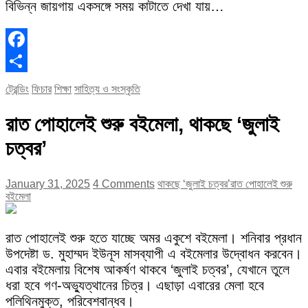
বিভিন্ন জায়গায় একসঙ্গে সময় কাটাতে দেখা যায়…
Facebook
Share
ট্রেন্ডিং
ফিচার
শিক্ষা
সাহিত্য ও সংস্কৃতি
রাত পোহালেই শুরু বইমেলা, থাকছে ‘জুলাই
চত্বর’
January 31, 2025
4 Comments
থাকছে ‘জুলাই চত্বর’
রাত পোহালেই শুরু
বইমেলা
রাত পোহালেই শুরু হতে যাচ্ছে অমর একুশে বইমেলা। শনিবার প্রধান
উপদেষ্টা ড. মুহাম্মদ ইউনূস মাসব্যাপী এ বইমেলার উদ্বোধন করবেন।
এবার বইমেলায় বিশেষ আকর্ষণ থাকবে ‘জুলাই চত্বর’, যেখানে তুলে
ধরা হবে গণ-অভ্যুত্থানের চিত্র। এছাড়া এবারের মেলা হবে
পলিথিনমুক্ত, পরিবেশবান্ধব।