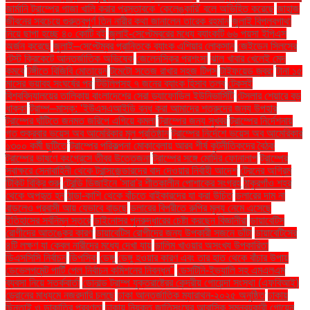
জার্মানি ট্রাম্পের গাজা খালি করার প্রস্তাবকে 'কেলেঙ্কারি' বলে অভিহিত করেছে
জাহাজ
জীবনের সবচেয়ে গুরুত্বপূর্ণ তিন নারীর কথা জানালেন তারেক রহমান
জুলাই বিপ্লবগাথা
নিয়ে ছাপা হচ্ছে ৪০ কোটি বই
জুলাই-সেপ্টেম্বরের মধ্যে ব্যাংকটি ৬৬ পয়সা ইপিএস
অর্জন করেছে
জুলাই–সেপ্টেম্বর প্রান্তিকে ব্যাংক এশিয়ার লোকসান
জেইডেন সিলসের
টেস্ট ক্রিকেটে আন্তর্জাতিক অভিষেক
জেলেনস্কির প্রশংসা
ঝাল খাবার খেলেই মেদ
কমবে
টঙ্গীতে বিজিবি মোতায়েন
টমেটো সতেজ রাখার সহজ টিপস
টাইফয়েড জ্বর:
টানা ১৫
মাসের ভয়াবহ সংঘর্ষের পর
টিউলিপসহ ৭ জনের ব্যাংক হিসাব তলব
টেকসই
বিশ্ববিদ্যালয়ের তালিকায় বাংলাদেশের সেরা ড্যাফোডিল ইউনিভার্সিটি
টেসলার শেয়ারে বড়
ধাক্কা
ট্রাম্প–মাস্ক: ‘ইউএসএআইডি বন্ধ করা আমাদের শত্রুদের জন্য উপহার
ট্রাম্পের ঘাঁটিতে জনমত জরিপে এগিয়ে কমলা
ট্রাম্পের জন্য সুখবর
ট্রাম্পের নির্দেশনায়
গত শুক্রবার ভয়েস অব আমেরিকার মূল প্রতিষ্ঠান
ট্রাম্পের নির্দেশে ভয়েস অব আমেরিকার
১৩০০ কর্মী ছুটিতে
ট্রাম্পের পরিকল্পনা মোকাবেলায় আরব শীর্ষ কূটনীতিকদের বৈঠক
ট্রাম্পের ভাষণে কংগ্রেসে তীব্র উত্তেজনা
ট্রাম্পের সঙ্গে মোদির ফোনালাপ
ট্রাম্পের
স্বাক্ষরে সেনাবাহিনী থেকে ট্রান্সজেন্ডারদের বাদ দেওয়ার নির্বাহী আদেশ
ট্রেনের অগ্রিম
টিকিট বিক্রি শুরু
ট্রেন্ডি ডিজাইনে 'সারা'র শীতকালীন পোশাকের সংগ্রহ
ঠাকুরগাঁও শহর
থেকে অপহৃত হন
ঠান্ডা-কাশি থেকে বাঁচতে বাইকারদের যা করা উচিত
ডলারের দাম না
বাড়লেও প্রবাসী আয় যেভাবে বাড়ছে
ডলারের বিপরীতে রুপির মূল্য নেমে এসেছে
ইতিহাসের সর্বনিম্ন স্তরে
ডাইনোসর পুনরুদ্ধারের চেষ্টা করছেন বিজ্ঞানীরা
ডায়াবেটিস
রোগীদের আতঙ্কের কারণ
ডায়াবেটিস রোগীদের জন্য উপকারী সজনে ডাঁটা
ডায়াবেটিসের
৪টি লক্ষণ যা কেবল নারীদের মধ্যে দেখা যায়
ডালিম খাওয়ার অসংখ্য উপকারিতা
ডিএসসিসি নির্বাচন
ডিপসিক
ডেঙ্গু
ডেঙ্গু হওয়ার কারণ এবং তার হাত থেকে বাঁচার উপায়
ডেভেলপমেন্ট পার্টি পেল নির্বাচন কমিশনের নিবন্ধন"
ডেসটিনি-ইভ্যালি সহ এমএলএম
ব্যবসা নিয়ে সতর্কবার্তা
ডোনাল্ড ট্রাম্প যুক্তরাষ্ট্রের কেন্দ্রীয় গোয়েন্দা সংস্থা (এফবিআই)
ড্রোনের মাধ্যমে নজরদারি চলছে
ঢাকা আন্তর্জাতিক ম্যারাথন-২০২৫ অনুষ্ঠিত
ঢাকায়
ছিনতাই ও ডাকাতির প্রবণতা
ঢাকায় নিযুক্ত জাতিসংঘের আবাসিক সমন্বয়কারী গোয়েন