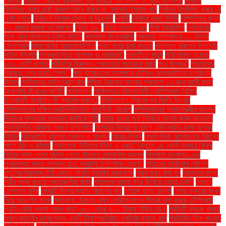
আমির"
নির্বাচন প্রসঙ্গে ধূম্রজাল সৃষ্টি করেছে 'সংক্ষিপ্ত' ও 'বৃহৎ সংস্কার'
নির্বাচন
বিলম্বিত করার চেষ্টা জনগণ সহ্য করবে না: নজরুল ইসলাম খান
নির্বাচন বিলম্বিত করার যে
চেষ্টা চলছে
নির্বাচনে বিলম্ব মানবে না বিএনপি
নির্বাহী
নিষিদ্ধ করল ইসিবি
নিষ্পত্তির জন্য
২০ হাজার মামলা অপেক্ষমাণ
নিহত ৫৯"
নিহত অন্তত ৩৬
নীলা ইসরাফিল
নেইমারের
সঙ্গে আল হিলালের চুক্তি বাতিল
ন্যাশনাল জিওগ্রাফি
পঞ্চগড়ে তাপমাত্রা ১০ ডিগ্রি
সেলসিয়াস
পড়াশোনায় অমনোযোগিতা
পড়াশোনার চাপ বাড়ছে
পদত্যাগ করলেন উপদেষ্টা
নাহিদ ইসলাম
পদবঞ্চনা নিয়ে বিক্ষোভ ও মারামারি"
পরবর্তীতে মৃত্যু
পরিশোধিত হয়েছে
২৪২ কোটি ডলার"
পরীমণির বিরুদ্ধে গ্রেফতারি পরোয়ানা জারি
পরে উদ্ধার"
পর্তুগালের
পরাজয়; শেষ আটে স্পেন""
পর্দা উন্মোচনের অপেক্ষায় টোকিও আন্তর্জাতিক চলচ্চিত্র
উৎসব
পর্যটকদের কাটল নির্ঘুম রাত
পশ্চিম ইরাকের আনবার প্রদেশে ১৭ বছর বয়সী হুদার
(ছদ্মনাম) জীবনের কাহিনি
পাকিস্তান
পাকিস্তান বিমানবাহিনী চ্যাম্পিয়নস ট্রফির
উদ্বোধনী অনুষ্ঠানে কী প্রদর্শন করবে?
পাকিস্তানে ট্রেনের সব জিম্মি উদ্ধার
পাকিস্তানের দক্ষিণ ওয়াজিরিস্তানে কারফিউ আরোপ
পাকিস্তানের প্রধানমন্ত্রীর খালেদা
জিয়াকে সুস্থতার শুভেচ্ছা জানিয়ে চিঠি
পাচার হওয়া অর্থ ফিরিয়ে আনার জন্য কানাডার
সহযোগিতা প্রার্থনা প্রধান উপদেষ্টার
পাঠ্যবই বিতরণের আগে নোট-গাইড ছাপা বন্ধের
নির্দেশ
পাঠ্যবইয়ে র‍্যাপার সেজান ও হান্নান
পায়ের শিকল
পারমাণবিক আলোচনায় ইরানের
পাশে চীন ও রাশিয়া
পিকাসোর ‘উইমেন উইথ এ ওয়াচ’ নিলামে ১৪ কোটি ডলারে বিক্রি
পিঠের ব্যথা থেকে মুক্তি পেতে কীভাবে মোকাবিলা করবেন
পিলখানা হত্যাকাণ্ডের
পুনঃতদন্ত দ্রুত সম্পন্ন হবে: স্বরাষ্ট্র উপদেষ্টার ঘোষণা"
পুতিনের হানিট্র্যাপ কৌশল
পুতুলের বিরুদ্ধে চিঠি এখনও পায়নি পররাষ্ট্র মন্ত্রণালয়
পুরুষ যখন বাবা হন
পুরুষদের জন্য
শরীর সুস্থ রাখতে প্রয়োজনীয় খাবার
পুলিশকে হামলা করে ছিনিয়ে নেয়ার চেষ্টা"
পেছনে
ফেললেন রদ্রি
পেনাল্টি মিসের ম্যাচে রিয়ালের জয়
পেঁয়াজ ছাড়া রান্না!
পোষা কুকুরের জন্য
বিয়ে ভাঙলেন কনে!
প্রতারণা ঠেকাতে নতুন ভেরিফিকেশন ফিচার চালু করছে টেলিগ্রাম
প্রতি কেজি শুকনা শজন পাতা ৩৫০ থেকে ৪০০ টাকায় বিক্রি হয়।
প্রতিটি ব্যাংক শাখায়
স্কুল ব্যাংকিং চালুর জন্য একটি শিক্ষাপ্রতিষ্ঠান প্রতিষ্ঠা করতে হবে
প্রতিদিন ডিম খাওয়া: