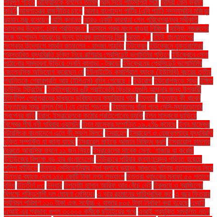
পরিপূর্ণ গাইড
আফ্রিদিকে বললেন তামিম
আম দিয়ে পাটিসাপটা পিঠা
আমরা কেন ভ্রমণ
করি?
আমলাতন্ত্র রাজনীতির চাপে
আমার বাংলাদেশ পার্টির (এবি পার্টি) সদস্যসচিব মজিবুর
রহমান মঞ্জু বলেছেন
আমি ক্লান্ত
আরও একটি কারখানা পেল পরিবেশবান্ধব স্বীকৃতি
আসকের উদ্বেগ: ঢাকা প্রতিবেদন"
আসামে গরুর মাংস খাওয়া নিষিদ্ধ
আসিফ নজরুলের
সঙ্গে অশোভন আচরণের জন্য তারেক রহমানের নিন্দা
আহত ১".
ইইউ বাংলাদেশের
সংস্কার উদ্যোগে সমর্থন জানালেন - হাদজা লাহবিব
ইউক্রেন
ইউক্রেনে যুক্তরাষ্ট্রের
প্রস্তাবিত যুদ্ধবিরতি চুক্তি নিয়ে রাশিয়ার প্রেসিডেন্ট ভ্লাদিমির পুতিনে
ইউক্রেনে সেনা
পাঠানোর সম্ভাবনা উড়িয়ে দেননি কানাডা - ট্রুডো
ইউক্রেনের প্রেসিডেন্ট ভলোদিমির
জেলেনস্কি অভিযোগ করেছেন যে
ইউনাইটেড কমার্শিয়াল ব্যাংক (ইউসিবি) বছরের তৃতীয়
প্রান্তিকে শেয়ারপ্রতি আয় (ইপিএস) বৃদ্ধি পেয়েছে।
ইউরোপ
ইউরোপজুড়ে সাড়া
ইঙ্গিত
ডাউনিং স্ট্রিটের"
ইনস্টাগ্রামের ৬টি প্রাইভেসি ফিচার যেগুলি আপনার জন্য উপকারী
ইন্টার্নশিপ প্রোগ্রামের মাধ্যমে ভবিষ্যতের ক্যারিয়ার গঠন
ইফতার
ইফতারে কী খাবেন
ইফতারের সময় রাসুল (সা.) যে দোয়া পড়তেন
ইয়ামালের বাঁকা পথে মেসি-ম্যারাডোনার
স্বপ্নের বাড়ি
ইরান: ইসরায়েলকে কঠোর প্রতিশোধের হুমকি
ইলন মাস্ককে ছাড়িয়ে
বিশ্বের শীর্ষ ধনী পরিবার ওয়ালটন
ইলন মাস্কের সম্পত্তি ১৯.২% কমেছে
ইলন মাস্কের
স্টারলিংক বাংলাদেশে এলে কী সুফল মিলবে
ইসরায়েল
ইসরায়েল ও হেজবুল্লাহর যুদ্ধবিরতি
চুক্তি সম্পর্কিত যা জানা যাচ্ছে
ইসরায়েল মাইকে আজান নিষিদ্ধ করল
ইসরায়েলি হামলায়
বৈরুতে আবাসিক ভবনে ১১ জন নিহত
ইসরায়েলের সাবেক সেনা: 'গাজায় যা করেছি
উইন্ডিজের বিপক্ষে বড় হার বাংলাদেশের
উড়িরচরে পরিবার কল্যাণকেন্দ্র পরিণত হয়েছে
পুলিশ ফাঁড়িতে
উত্তর মেসিডোনিয়ায় নৈশ ক্লাবে ভয়াবহ আগুনের ঘটনায় হতাহতদের নিয়ে
উত্তরা ব্যাংক দেবে ১৪৫ কোটি টাকা নগদ লভ্যাংশ
উত্তরা ব্যাংকের মুনাফা ৫০ শতাংশ
বৃদ্ধি
উত্তীর্ণ ৮৩
উদ্ধার
উপদেষ্টা হাসান আরিফ আর বেঁচে নেই
উরুগুয়ে ও ব্রাজিলের
বিপক্ষে শক্তিশালী দল ঘোষণা মেসিদের
এ আর রহমানের পারিশ্রমিক কত
এ বছর ফিতরার
সর্বনিম্ন পরিমাণ ১১০ টাকা এবং সর্বোচ্চ ২ হাজার ৮০৫ টাকা নির্ধারণ করা হয়েছে
এআই
এআই এর প্রভাব: গুগল ৩০০০০ কর্মীকে ছাঁটাইয়ের পথে
এআই প্রযুক্তি সম্বলিত নতুন