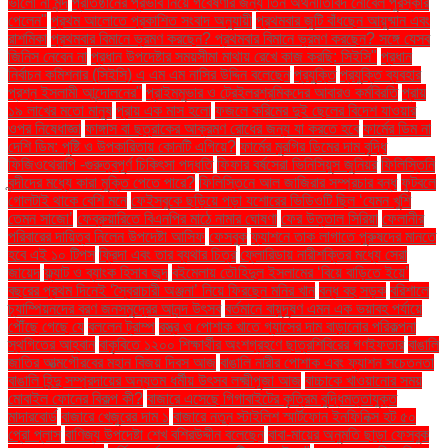
ভালো না মন্দ
প্রতিষ্ঠানের প্রভাব নিয়ে গবেষণার জন্য তিন অর্থনীতিবিদ নোবেল পুরস্কার
পেলেন"
প্রথম আলোতে প্রকাশিত সংবাদ অনুযায়ী
প্রথমবার জুটি বাঁধছেন আয়ুষ্মান এবং
রাশমিকা
প্রথমবার বিমানে ভ্রমণ করছেন? প্রথমবার বিমানে ভ্রমণ করছেন? সঙ্গে যেসব
জিনিস নেবেন না
প্রধান উপদেষ্টার সময়সীমা মাথায় রেখে কাজ করছি: সিইসি"
প্রধান
নির্বাচন কমিশনার (সিইসি) এ এম এম নাসির উদ্দিন বলেছেন
প্রযুক্তি
প্রযুক্তি ব্যবহার
প্রশ্ন ইসলামী আন্দোলনের"
প্রাইমমুভার ও ট্রেইলরশ্রমিকদের আবারও কর্মবিরতি
প্রায়
১৯ লাখের মতো মানুষ
প্রায় এক মাস হলো
ফজলে করিমের দুই ছেলের বিদেশ যাওয়ার
ওপর নিষেধাজ্ঞা
ফাঙ্গাস বা ছত্রাকের আক্রমণ রোধের জন্য যা করতে হবে
ফার্মের ডিম না
দেশি ডিম: পুষ্টি ও উপকারিতায় কোনটি এগিয়ে?
ফার্মের মুরগির ডিমের দাম বৃদ্ধি
ফিজিওথেরাপি -গুরুত্বপূর্ণ চিকিৎসা পদ্ধতি
ফিফার বর্ষসেরা ভিনিসিয়ুস জুনিয়র
ফিলিস্তিনি
বন্দীদের মধ্যে কারা মুক্তি পেতে পারে?
ফিলিস্তিনে আল জাজিরার সম্প্রচার বন্ধ
ফুটবলে
গোলটাই থাকে বেশি মনে
ফেইসবুকে ছড়িয়ে পড়া যশোরের ভিডিওটি ছিল ‘যেমন খুশি
তেমন সাজো’
ফেব্রুয়ারিতে বিএনপির মাঠে নামার ঘোষণা
ফের উত্তাল সিরিয়া
ফেলানীর
পরিবারের দায়িত্ব নিলেন উপদেষ্টা আসিফ
ফেসবুক
ফ্যাশনে তাক লাগাতে পুরুষদের মানতে
হবে এই ১০ টিপস
ফ্রিদা এবং তার ব্যথার চিত্র
ফ্লোরিডায় নারীশক্তির মধ্যে সেরা
জায়েদ
ফ্ল্যাট ও ব্যাংক হিসাব জব্দ
বইমেলায় তৌহিদুল ইসলামের ‘বিয়ে বাড়িতে ইয়ে’
বছরের প্রথম দিনেই ‘স্বৈরাচারী অঞ্জনা’ নিয়ে ফিরছেন মনির খান
বন্ধ বহু সড়ক
বরিশালে
চ্যাম্পিয়নদের বরণ জনসমুদ্রের আনন্দ উৎসব
বর্তমানে বায়ুদূষণ এমন এক ভয়াবহ পর্যায়ে
পৌঁছে গেছে যে
বললেন ট্রাম্প
বস্ত্র ও পোশাক খাতে গ্যাসের দাম বাড়ানোর পরিকল্পনা
স্থগিতের আহ্বান
বাকৃবিতে ১২০০ শিক্ষার্থীর অংশগ্রহণে ছাত্রশিবিরের গণইফতার
বাঙালি
জাতির আত্মগৌরবের মহান বিজয় দিবস আজ
বাঙালি নারীর পোশাক এবং ফ্যাশন সচেতনতা
বাঙালি হিন্দু সম্প্রদায়ের অন্যতম ধর্মীয় উৎসব লক্ষ্মীপূজা আজ
বাচ্চাকে খাওয়ানোর সময়
মোবাইল ফোনের বিকল্প কী?
বাজারে এসেছে গিগাবাইটের কৃত্রিম বুদ্ধিমত্তাযুক্ত
মাদারবোর্ড
বাজারে খেজুরের দাম ১
বাজারে নতুন স্টাইলিশ স্মার্টফোন ইনফিনিক্স হট ৫০
প্রো প্লাস
বাণিজ্য উপদেষ্টা শেখ বশিরউদ্দীন বলেছেন
বাবা-মায়ের অনুমতি ছাড়া ফেসবুক