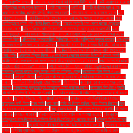
দুটি ল্যাপটপ বাজারে
এক ম্যাচ হাতে রেখে সিরিজ জয় টাইগারদের
একই অ্যাপে সব সেবা:
পর্যটকদের জন্য নতুন উদ্যোগ
একটি আন্দোলন
একটি বই
একটি বার্গারের দাম ৫ লাখ
একদিনে সর্বোচ্চ ওমরাহ যাত্রী প্রবাহের রেকর্ড
এখন আর না খেয়ে থাকতে হয় না
এবং
তারুণ্যের দ্রোহ
এবার চীন-রাশিয়া থেকেও ছড়ানো হচ্ছে গুজব: শফিকুল আলম
এবার
পাকিস্তানে শহীদ বুদ্ধিজীবী দিবস পালিত
এবারের আইপিএলে কোন দলের নেতৃত্বে
আছেন কে?.
এবি পার্টিতে যোগ দিলেন বিশিষ্ট ব্যবসায়ী আবু রাইয়ান আশয়ারী
এয়ার
অ্যাম্বুলেন্সে ঢাকার হজরত শাহজালাল বিমানবন্দর ত্যাগ করে লন্ডনের পথে রওনা হলেন
খালেদা জিয়া
এশিয়াটিক ল্যাবরেটরিজ লিমিটেড প্রথম প্রান্তিকে মুনাফা করেছে
এসএসসি
ও সমমান পরীক্ষা শুরু হবে ১০ এপ্রিল
এসএসসি ফরম পূরণের সময়সীমা বাড়ানো হয়েছে
এ্যানিকে পাঠানো হচ্ছে বিশ্ব সাঁতারে
ওই দিন বিকেলে অলিউল্লাহকে বাড়ি থেকে তুলে
নেয় পুলিশ
ওয়ালটন ফ্রিজ কিনে ২০ লাখ টাকা পেলেন কলেজ শিক্ষার্থী রাশেদ আলী
ওয়াশিংটনে হেলিকপ্টারের সঙ্গে সংঘর্ষে উড়োজাহাজ নদীতে বিধ্বস্ত
কমিশন দেশের চারটি
প্রদেশ গঠনের পরিকল্পনা করছে
কয়লা আমদানি না হওয়া পর্যন্ত বিদ্যুৎকেন্দ্র বন্ধ থাকবে
কয়লাসঙ্কটের কারণে বন্ধ মহেশখালী তাপবিদ্যুৎ কেন্দ্র
করমজলে তিন দিনে ৭৫০০
দর্শনার্থী
কর্ণফুলী টানেল
কলসিন্দুর গ্রামের অদম্য মেয়েরা আবারও প্রমাণ করেছে তাদের
দক্ষতা
কলাম্বিয়া বিশ্ববিদ্যালয়ের শিক্ষার্থী
কাঁচা মরিচে
কানপাকা রোগ - এক গুরুত্বপুর্ণ
সমস্যা
কানাডাকে যুক্তরাষ্ট্রের অঙ্গরাজ্য হতে বললেন ট্রাম্প
কানাডায় নিখোঁজ প্রবাসী
বাংলাদেশি শিক্ষার্থীর মরদেহ উদ্ধার
কানাডার প্রধানমন্ত্রী জাস্টিন ট্রুডো পদত্যাগ করতে
যাচ্ছেন
কান্ট ও হিউমের দর্শনে গাজালির প্রভাব
কাভার্ডভ্যান-মোটরসাইকেল সংঘর্ষে
ছাত্রদল কর্মী নিহত
কার ক্ষতি
কার লাভ
কারিগরি শিক্ষা অধিদপ্তরে বিশাল নিয়োগ
কিছু
অধিনায়কত্বের নাম অনুমিত ছিল
কিছু ইঙ্গিত মিলছে
কিডনিতে পাথর ও করণীয়
কী আছে
তাতে?
কীভাবে খাবেন?
কীভাবে বুঝবেন শীতে পানি কম খাওয়া হচ্ছে?
কুড়িগ্রামে
দরিদ্রদের চাল বিতরণের তালিকা নিয়ে বিএনপির দুই পক্ষের সংঘর্ষ
কুমিল্লা সিটির সাবেক
মেয়র সূচনার জমি
কুয়েটে ভর্তি পরীক্ষা উপলক্ষে বিমানের বিশেষ ফ্লাইট
কৃত্রিম বুদ্ধিমত্তা
কৃষক
কেন্দ্রীয় ব্যাংকের নির্দেশনায় ট্রেজারি বিল ও বন্ড কেনায় ব্যাংকের ফি ও চার্জ