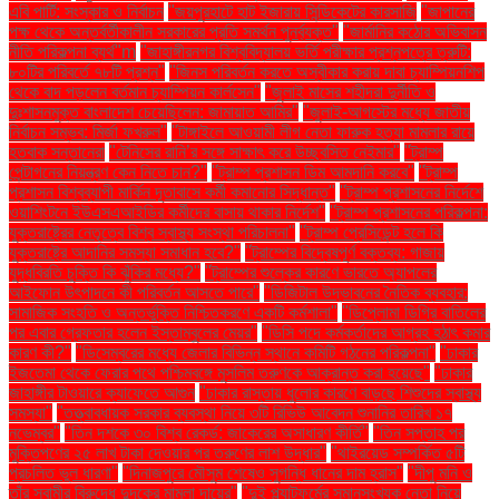
এবি পার্টি: সংস্কার ও নির্বাচন
"জয়পুরহাটে হাট ইজারায় সিন্ডিকেটের কারসাজি
"জাপানের
পক্ষ থেকে অন্তর্বর্তীকালীন সরকারের প্রতি সমর্থন পুনর্ব্যক্ত"
"জার্মানির কঠোর অভিবাসন
নীতি পরিকল্পনা ব্যর্থ"m
"জাহাঙ্গীরনগর বিশ্ববিদ্যালয় ভর্তি পরীক্ষার প্রশ্নপত্রে ত্রুটি:
৮০টির পরিবর্তে ৭৮টি প্রশ্ন"
"জিনস পরিবর্তন করতে অস্বীকার করায় দাবা চ্যাম্পিয়নশিপ
থেকে বাদ পড়লেন বর্তমান চ্যাম্পিয়ন কার্লসেন"
"জুলাই মাসের শহীদরা দুর্নীতি ও
দুঃশাসনমুক্ত বাংলাদেশ চেয়েছিলেন: জামায়াত আমির"
"জুলাই-আগস্টের মধ্যে জাতীয়
নির্বাচন সম্ভব: মির্জা ফখরুল"
"টাঙ্গাইলে আওয়ামী লীগ নেতা ফারুক হত্যা মামলার রায়ে
হতবাক সন্তানেরা
"টেনিসের রানি’র সঙ্গে সাক্ষাৎ করে উচ্ছ্বসিত নেইমার"
"ট্রাম্প
পেন্টাগনের নিয়ন্ত্রণ কেন নিতে চান?"
"ট্রাম্প প্রশাসন ডিম আমদানি করবে"
"ট্রাম্প
প্রশাসন বিশ্বব্যাপী মার্কিন দূতাবাসে কর্মী কমানোর সিদ্ধান্ত"
"ট্রাম্প প্রশাসনের নির্দেশে
ওয়াশিংটনে ইউএসএআইডির কর্মীদের বাসায় থাকার নির্দেশ"
"ট্রাম্প প্রশাসনের পরিকল্পনা:
যুক্তরাষ্ট্রের নেতৃত্বে বিশ্ব স্বাস্থ্য সংস্থা পরিচালনা"
"ট্রাম্প প্রেসিডেন্ট হলে কি
যুক্তরাষ্ট্রে আদানির সমস্যা সমাধান হবে?"
"ট্রাম্পের বিদ্বেষপূর্ণ বক্তব্য: গাজায়
যুদ্ধবিরতি চুক্তি কি ঝুঁকির মধ্যে?"
"ট্রাম্পের শুল্কের কারণে ভারতে অ্যাপলের
আইফোন উৎপাদনে কী পরিবর্তন আসতে পারে"
"ডিজিটাল উদ্ভাবনের নৈতিক ব্যবহার:
সামাজিক সংহতি ও অন্তর্ভুক্তি নিশ্চিতকরণে একটি কর্মশালা"
"ডিপ্লোমা ডিগ্রি বাতিলের
পর এবার গ্রেফতার হলেন ইস্তাম্বুলের মেয়র"
"ডিসি পদে কর্মকর্তাদের আগ্রহ হঠাৎ কমার
কারণ কী?"
"ডিসেম্বরের মধ্যে জেলার বিভিন্ন স্থানে কমিটি গঠনের পরিকল্পনা"
"ঢাকার
ইজতেমা থেকে ফেরার পথে পশ্চিমবঙ্গে মুসলিম তরুণকে আক্রান্ত করা হয়েছে"
"ঢাকার
জাহাঙ্গীর টাওয়ারে ক্যাফেতে আগুন
"ঢাকার রাস্তায় ধুলোর কারণে বাড়ছে শিশুদের স্বাস্থ্য
সমস্যা"
"তত্ত্বাবধায়ক সরকার ব্যবস্থা নিয়ে ৩টি রিভিউ আবেদন শুনানির তারিখ ১৭
নভেম্বর"
"তিন দশকে ৩০ বিশ্ব রেকর্ড: জাকেরের অসাধারণ কীর্তি"
"তিন সপ্তাহ পর
মুক্তিপণের ২৫ লাখ টাকা দেওয়ার পর তরুণের লাশ উদ্ধার"
"থাইরয়েড সম্পর্কিত ৫টি
প্রচলিত ভুল ধারণা"
"দিনাজপুরে মৌসুম শেষেও সুগন্ধি ধানের দাম হ্রাস"
"দীপু মনি ও
তাঁর স্বামীর বিরুদ্ধে দুদকের মামলা দায়ের"
"দুই প্ল্যাটফর্মের সমানসংখ্যক নেতা নিয়ে