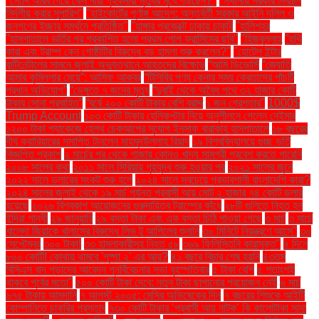
"সৌদি আরব গিয়ে কেন নারী গৃহকর্মীরা মৃত্যুর মুখে পড়ছেন?"
"স্থানীয় সরকার নির্বাচন
নির্দলীয় করার সুপারিশ"
"হাইকোর্টের পূর্ণাঙ্গ আদেশ: অন্তর্বর্তী সরকার আইনি দলিল ও
জনগণের ইচ্ছার সমর্থনে প্রতিষ্ঠিত"
"হাঙ্গার প্রজেক্টে ঢাকায় চাকরি
"হালিশহর
"হাসপাতালে ভর্তির পর প্রকাশিত হলো প্রথম পোপ ফ্রান্সিসের ছবি"
"হিজবুল্লাহ
"হুথি
কারা এবং ট্রাম্প কেন গোষ্ঠীটির বিরুদ্ধে বড় হামলা শুরু করলেন?"
"হোটেল ইন্টার
কন্টিনেন্টালের সামনে জুলাই অভ্যুত্থানে আহতদের বিক্ষোভ
“আমি ডিভোর্সি
“জ্যোতি
আমার কুমিল্লার মেয়ে”: আসিফ আকবর
“টিসিবির পণ্য কেনার সময় ক্রেতাদের পাঁচটি
প্রধান অভিযোগ”
“ডেঙ্গুতে ৭ জনের মৃত্যু
“দুবাই থেকে অবৈধ পথে ৩২ হাজার কোটি
টাকার সোনা প্রবাহিত”
“বর্ষে ২০০ কোটি টাকার বেশি বরাদ্দ
১ জন গ্রেপ্তার"
1000$
Trump Account
১০৩ কোটি টাকার হেলিকপ্টার নিয়ে অনুশীলনে গেলেন নেইমার
১২০০ টাকা প্যাকেজে হেলথ চেকআপের সুযোগ ইনসাফ বারাকাহ হাসপাতালে
১৮ বছরের
দীর্ঘ ক্যারিয়ারের সমাপ্তি টানলেন মাহমুদউল্লাহ রিয়াদ
১৯ বিশ্ববিদ্যালয়ে গুচ্ছ ভর্তি
বিজ্ঞপ্তি প্রকাশ
২ মার্চের পর থেকে গাজায় কোনও খাদ্য সামগ্রী প্রবেশ করতে পারেনি
২০০৮ সালের কথা
২০১১ সালে সিরিয়ায় গৃহযুদ্ধ শুরু হওয়ার পর
২০২১ সালের জুনে
২০২২ সালে ডলারের সংকট শুরু হলে
২০২৪ সালে সবচেয়ে প্রভাবশালী বাংলাদেশি কারা?
২০২৪ সালের জুলাই থেকে ১৯ মার্চ পর্যন্ত প্রবাসী আয় মোট ২ হাজার ৭৪ কোটি ডলার
হয়েছে
২০২৬ বিশ্বকাপ আয়োজনের গুরুদায়িত্ব ট্রাম্পের কাঁধে
২৮টি গুলিতে নিহত হন
ইন্দিরা গান্ধী
২৯ জানুয়ারি
২৯ বস্তা টাকা এবং এক বস্তা চিঠি পাওয়া গেছে
৩ মার্চ
৩ মার্চে
খালেদা জিয়াকে খালাসের বিরুদ্ধে লিভ টু আপিলের শুনানি
৩০ মিনিটে নিয়ন্ত্রণে আসে"
৩০
সেপ্টেম্বর
৩০০ টাকা!
৩৩ হামলাকারীসহ নিহত ৫৮
৩৬৯ ফিলিস্তিনি কারামুক্ত"
৪ দিনে
৮০০ কোটি! কোথায় থামবে 'পুষ্পা ২' এর আয়?
৪১ বছরে বিচার শেষ হয়নি
৪৩তম
বিসিএস বাদ পড়াদের আবেদন পুনর্বিবেচনার সভা বৃহস্পতিবার
৫ টাকা বেশি
৫ শতাংশই
থাকবে পূর্বের মতো"
৫০০ কোটি টাকা দেবে: নতুন টাকা ছাপানোর প্রয়োজন নেই
৬ মার্চ
৬৭৫ টাকায় আমদানি
৭ আগস্ট ২০০৫: মেসির অভিষেকের দিন
৭ বছরের শিশুকে আইটি
কোম্পানিতে চাকরির প্রস্তাব
৭৩০ কোটি টাকার ‘প্রবাসী আয় নাটক’ কি কালোটাকা সাদা