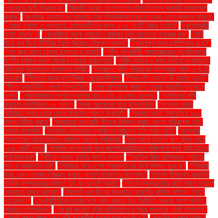
ওয়েনাডে জয়ী প্রিয়াঙ্কা"
"রিজভী: ভারত বাংলাদেশের সার্বভৌমত্বে সরাসরি হস্তক্ষেপ
করছে"
"রূপগঞ্জে ডাকাতদের হামলায় ঢাকা বিশ্ববিদ্যালয়ের ছাত্রের চোখে গুরুতর আঘাত"
"রেকর্ড মুনাফা ও লভ্যাংশ: শেয়ারধারীদের জন্য ৯৭৫ কোটি টাকার ঘোষণা"
"রেস্তোরাঁয়
ভ্যাট বাড়ছে না
"রৌমারীতে কৃষক সমাবেশে হামলার নিন্দা জানালো গণতন্ত্র মঞ্চ"
"লাঠি
দিয়ে ভর দিয়ে টিসিবির ট্রাক খুঁজছেন বিল্লাল সরদার"
"লিভারপুল কখন চ্যাম্পিয়ন হবে?"
"শত বছর আগে ঢাকায় ইফতার ও সাহ্‌রি"
"শহীদ বুদ্ধিজীবী শামসুজ্জোহার মৃত্যুদিবসকে
জাতীয় শিক্ষক দিবস হিসেবে ঘোষণা করার দাবি"
"শহীদ মিনারে ৬ দফা দাবিতে চাকরিচ্যুত
বিডিআর সদস্যদের অবস্থান ধর্মঘট"
"শাহবাগে শহীদ পরিবারের সদস্যদের সাড়ে ৫ ঘণ্টা
অবরোধ
"শিশুদের জন্য ফ্লু টিকার প্রয়োজনীয়তা"
"শিশুর দাঁত নড়লে কী করতে হবে?"
"শীতে ব্যাডমিন্টন খেলার উপকারিতা"
"শেখ হাসিনাকে থামাতে ঢাকায় ভারতীয় দূতাবাসে
তলব"
"শেয়ারবাজারে মূলধনি মুনাফার কর ১৫% এ নেমে এসেছে"
"শ্রমিকেরা দাবি
করছেন অতিরিক্ত ১০ শতাংশ
"সবুজ আপেলের নানা উপকারিতা"
"সংযুক্ত আরব
আমিরাত সফর শেষে দেশে ফিরলেন প্রধান উপদেষ্টা"
"সরকার প্রতি ডজন ডিম ১৩০
টাকায় বিক্রি করবে"
"সরকারের আওয়ামী লীগকে নিষিদ্ধ করার কোনো পরিকল্পনা নেই:
প্রধান উপদেষ্টা"
"সংস্কার কমিশনের সুপারিশের বিরুদ্ধে ইসি পাঠাল চিঠি"
"সংস্কার
প্রস্তাবের আগে নির্বাচন কমিশন গঠনের প্রক্রিয়া"
"সাত মাসে বিদেশি ঋণ বৃদ্ধি পেয়ে
৩৯৪ কোটি ডলার
"সামরিক তৎপরতার মুখে জাপোরিঝঝিয়াতে পরিদর্শনে ব্যর্থ আইএইএর
পর্যবেক্ষকেরা"
"সিটিকে আরও ডুবিয়ে সালাহ বললেন
"সিরামিক শিল্প মালিকদের গ্যাসের
দাম না বাড়ানোর দাবি"
"সিরিয়ায় আইএসের পুনরুত্থানের ঝুঁকি দ্বিগুণ হয়েছে"
"সিরিয়ায়
কারা কোন এলাকা নিয়ন্ত্রণ করছে: সম্পূর্ণ মানচিত্র বিশ্লেষণ"
"সিলেট সীমান্তে ভারতীয়
খাসিয়া সম্প্রদায়ের গুলিতে দুই বাংলাদেশি আহত"
"সিলেট-ম্যানচেস্টার রুটে বিমান চলাচল
অব্যাহত রাখার আহ্বান"
"সিলেটে এক দিনের ব্যবধানে ‘ভারতীয় খাসিয়া গু‌লিতে’ নিহত
আরেকজন"
"সেনাবাহিনীকে ধৈর্যের সঙ্গে কাজ করতে হবে নির্বাচিত সরকার আসা পর্যন্ত:
সাভারে সেনাপ্রধান"
"সোনার কমোড চুরির অভিযোগে চক্রের সদস্যরা দোষী সাব্যস্ত"