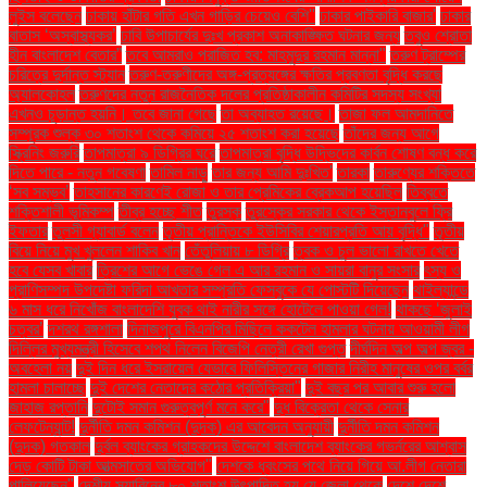
লুইস বলেছেন
ঢাকায় হাঁটার গতি এখন গাড়ির চেয়েও বেশি''
ঢাকার পাইকারি বাজার'
ঢাকার
বাতাস ‘অস্বাস্থ্যকর’
ঢাবি উপাচার্যের দুঃখ প্রকাশ অনাকাঙ্ক্ষিত ঘটনার জন্য
তবুও শ্রোতা
হীন বাংলাদেশ বেতার”
তবে আমরাও পরাজিত হব: মাহমুদুর রহমান মান্না"
তরুণ ট্রাম্পের
চরিত্রে দুর্দান্ত স্ট্যান
তরুণ-তরুণীদের অঙ্গ-প্রত্যঙ্গের ক্ষতির প্রবণতা বৃদ্ধি করছে
অ্যালকোহল
তরুণদের নতুন রাজনৈতিক দলের প্রতিষ্ঠাকালীন কমিটির সদস্য সংখ্যা
এখনও চূড়ান্ত হয়নি। তবে জানা গেছে
তা অব্যাহত রয়েছে।
তাজা ফল আমদানিতে
সম্পূরক শুল্ক ৩০ শতাংশ থেকে কমিয়ে ২৫ শতাংশ করা হয়েছে
তাঁদের জন্য আগে
স্ক্রিনিং জরুরি
তাপমাত্রা ৯ ডিগ্রির ঘরে
তাপমাত্রা বৃদ্ধি উদ্ভিদের কার্বন শোষণ বন্ধ করে
দিতে পারে - নতুন গবেষণা
তামিল নাড়ু
তার জন্য আমি দুঃখিত'
তারকা
তারুণ্যের শক্তিতে
‘সব সম্ভব’
তাহসানের কারণেই রোজা ও তার প্রেমিকের ব্রেকআপ হয়েছিল
তিব্বতে
শক্তিশালী ভূমিকম্প
তীব্র হচ্ছে শীত
তুরস্ক
তুরস্কের সরকার থেকে ইস্তানবুলে ফ্রি
ইফতার
তুলসী গ্যাবার্ড বলেন
তৃতীয় প্রান্তিকে ইউসিবির শেয়ারপ্রতি আয় বৃদ্ধি"
তৃতীয়
বিয়ে নিয়ে মুখ খুললেন শাকিব খান
তেঁতুলিয়ায় ৮ ডিগ্রি
ত্বক ও চুল ভালো রাখতে খেতে
হবে যেসব খাবার
ত্রিশের আগে ভেঙে গেল এ আর রহমান ও সায়রা বানুর সংসার
ৎস্য ও
প্রাণিসম্পদ উপদেষ্টা ফরিদা আখতার সম্প্রতি ফেসবুকে যে পোস্টটি দিয়েছেন
থাইল্যান্ডে
৬ মাস ধরে নিখোঁজ বাংলাদেশি যুবক থাই নারীর সঙ্গে হোটেলে পাওয়া গেল!
থাকছে ‘জুলাই
চত্বর’
দশরথ রঙ্গশালা
দিনাজপুরে বিএনপির মিছিলে ককটেল হামলার ঘটনায় আওয়ামী লীগ
দিল্লির মুখ্যমন্ত্রী হিসেবে শপথ নিলেন বিজেপি নেত্রী রেখা গুপ্ত
দীর্ঘদিন অল্প অল্প জ্বর -
অবহেলা নয়
দুই দিন ধরে ইসরায়েল যেভাবে ফিলিস্তিনের গাজার নিরীহ মানুষের ওপর বর্বর
হামলা চালাচ্ছে
দুই দেশের নেতাদের কঠোর প্রতিক্রিয়া"
দুই বছর পর আবার শুরু হলো
জাহাজ রপ্তানি
দুটোই সমান গুরুত্বপূর্ণ মনে করে"
দুধ বিক্রেতা থেকে সেনার
লেফটেন্যান্ট!
দুর্নীতি দমন কমিশন (দুদক) এর আবেদন অনুযায়ী
দুর্নীতি দমন কমিশন
(দুদক) গতকাল
দুর্বল ব্যাংকের গ্রাহকদের উদ্দেশে বাংলাদেশ ব্যাংকের গভর্নরের আশ্বাস
দেড় কোটি টাকা আত্মসাতের অভিযোগ"
দেশকে ধ্বংসের পথে নিয়ে গিয়ে আ.লীগ নেতারা
পালিয়েছেন"
দেশীয় সয়াবিনের ৮০ শতাংশ উৎপাদিত হয় যে জেলা থেকে
দেশে দেশে