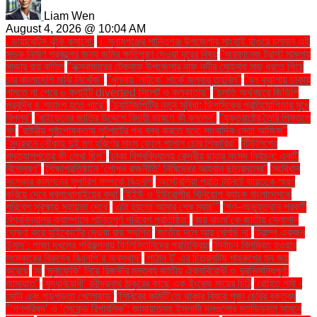
Liam Wen
August 4, 2026 @ 10:04 AM
. ডায়াবেটিস ঝুঁকি কমানো:
। সুনামগঞ্জের শান্তিগঞ্জ উপজেলার সাংহাই হাওরে চলমান এই
সড়ক নির্মাণ প্রকল্পের জন্য জমির ক্ষতিপূরণ দেওয়া দূরের বিষয়
''অরফানেজ ট্রাস্ট মামলায়
সাজার রায় বাতিল
''কক্সবাজারের টেকনাফ উপজেলার নাফ নদীর মোহনায় মাছ ধরতে গিয়ে
চার বাংলাদেশি মাঝি নিখোঁজ''
''খুলনায় ‘নাটুকে’ পার্কে জলবায়ু তহবিল''
''ঘন কুয়াশায় ঢাকায়
নামতে না পেরে ৬ ফ্লাইট diverted সিলেট ও কলকাতায়''
''চলতি অর্থবছরে জিডিপি
প্রবৃদ্ধি ৪ শতাংশ হতে পারে''
''চ্যাটজিপিটির নতুন সুবিধা: ডিপসিকের প্রতিযোগিতার মুখে
বিপ্লব''
''বাইডেনের জাতির উদ্দেশে বিদায়ী ভাষণে কী বললেন''
''যুক্তরাষ্ট্রে তৈরি পিস্তলে
খুন
''রাষ্ট্রীয় পৃষ্ঠপোষকতায় লুটপাটের পথ বন্ধ করতে হবে: সাংবাদিক নেতা আজিজ"
''সুন্দরবনে নৌকায় দুই মণ হরিণের মাংস ফেলে পালাল চোর শিকারিরা''
'টিউলিপের
পদত্যাগপত্রে কী লেখা ছিল''
'ঢাকা বিশ্ববিদ্যালয় কেন্দ্রীয় ছাত্র সংসদ নির্বাচন: একটি
বিশ্লেষণ''
'শিক্ষাপ্রতিষ্ঠানে ‘গোপন রাজনীতি’ নিষিদ্ধের আহ্বান ছাত্রদলের''
'সংবিধান
সংস্কার কমিশনের সুপারিশ সম্পর্কে বিএনপি
‘অস্ট্রেলিয়া প্রতি মিনিটে ভারতকে স্মরণ
করিয়ে দেবে ধবলধোলাইয়ের কথা’
‘ইইউ ও ইউরোপীয় বিনিয়োগ ব্যাংক বাংলাদেশকে
পরিবেশ সুরক্ষায় সহায়তা দেবে’
‘এটা হয়তো আমার শেষ ম্যাচ’"
‘গণ–অভ্যুত্থান পরবর্তী
বিশ্ববিদ্যালয় ক্যাম্পাসে শান্তিপূর্ণ পরিবেশ প্রতিষ্ঠিত’
‘জয় বাংলা’কে জাতীয় স্লোগান
ঘোষণা করে হাইকোর্টের দেওয়া রায় স্থগিত
‘জাতীয় দলে আর খেলছি না’
‘ট্রাম্প একজন
উন্মাদ’: গাজা দখলের পরিকল্পনায় ফিলিস্তিনিদের প্রতিক্রিয়া
‘নির্বাচন বিলম্বিত হওয়ার
সংস্কারের বিরুদ্ধে বিএনপি’র অবস্থান’
‘পাঠান টু’ এর চিত্রনাট্য শাহরুখের মন জয়
করেছে
‘মা
‘মুনাফেকি’ নিয়ে রিজভীর মন্তব্য জাতীয় ঐক্যবিরোধী ও দুরভিসন্ধিপূর্ণ:
জামায়াত"
‘যুদ্ধবিরোধী’ রবীন্দ্রনাথ ঠাকুরের কাছে এক ইংরেজ মায়ের চিঠি
‘রোহিত শর্মা -
মোটা এবং গড়পড়তা খেলোয়াড়’
‘শিবিরের কমিটি’তে থাকার বিষয়ে পূজা চেরির বক্তব্য
"‘গণপরিষদ’ ও ‘সেকেন্ড রিপাবলিক’: জামায়াতসহ ইসলামী দলগুলোর মতভিন্নতা সামনে