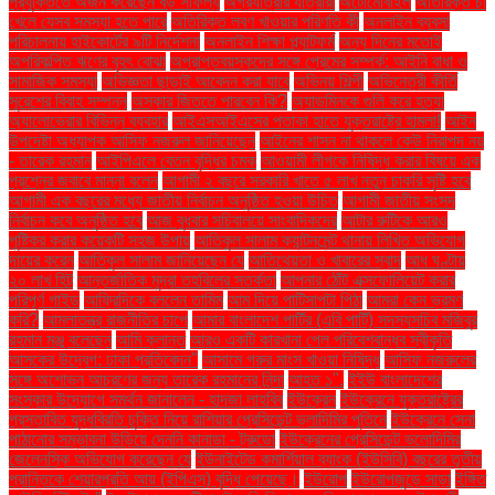
প্রযুক্তিতে অর্জন করেছেন বড় সাফল্য
অগ্রযাত্রার যাত্রীরা
অটোমোবাইল
অতিরিক্ত চা
খেলে যেসব সমস্যা হতে পারে
অতিরিক্ত লবণ খাওয়ার পরিণতি কী
অনলাইন ব্যবসা
পরিচালনায় হাইকোর্টের ৯টি নির্দেশনা
অনলাইন শিক্ষা প্ল্যাটফর্ম
অন্য দিনের মতোই
অপরিকল্পিত ঋণের বৃহৎ বোঝা
অপ্রাপ্তবয়স্কদের সঙ্গে প্রেমের সম্পর্ক: আইনি বাধা ও
সামাজিক সমস্যা
অভিজ্ঞতা ছাড়াই আবেদন করা যাবে
অভিনয় শিল্পী
অভিনেত্রী কীর্তি
সুরেশের বিবাহ সম্পন্ন
অস্কার জিততে পারবেন কি?
অ্যাডমিনকে গুলি করে হত্যা
অ্যালোভেরার বিভিন্ন ব্যবহার
আইএসআইএসের পতাকা হাতে যুক্তরাষ্ট্রে হামলা!
আইন
উপদেষ্টা অধ্যাপক আসিফ নজরুল জানিয়েছেন
আইনের শাসন না থাকলে কেউ নিরাপদ নয়
- তারেক রহমান
আইপিএলে বেতন বৃদ্ধির চমক
আওয়ামী লীগকে নিষিদ্ধ করার বিষয়ে এক
প্রশ্নের জবাবে মান্না বলেন
আগামী ২ বছরে সরকারি খাতে ৫ লাখ নতুন চাকরি সৃষ্টি হবে
আগামী এক বছরের মধ্যে জাতীয় নির্বাচন অনুষ্ঠিত হওয়া উচিত
আগামী জাতীয় সংসদ
নির্বাচন কবে অনুষ্ঠিত হবে
আজ বুধবার সচিবালয়ে সাংবাদিকদের
আটার রুটিকে আরও
পুষ্টিকর করার কয়েকটি সহজ উপায়
আতিকুল সালাম ক্যান্টনমেন্ট থানায় লিখিত অভিযোগ
দায়ের করেন
আতিকুল সালাম জানিয়েছেন যে
আতিথেয়তা ও খাবারের স্বাদ
আধ ঘণ্টায়
২০ লাখ হিট
আন্তর্জাতিক মুদ্রা তহবিলের সতর্কতা
আপনার ঠোঁট এক্সফোলিয়েট করার
পরিপূর্ণ গাইড
আফ্রিদিকে বললেন তামিম
আম দিয়ে পাটিসাপটা পিঠা
আমরা কেন ভ্রমণ
করি?
আমলাতন্ত্র রাজনীতির চাপে
আমার বাংলাদেশ পার্টির (এবি পার্টি) সদস্যসচিব মজিবুর
রহমান মঞ্জু বলেছেন
আমি ক্লান্ত
আরও একটি কারখানা পেল পরিবেশবান্ধব স্বীকৃতি
আসকের উদ্বেগ: ঢাকা প্রতিবেদন"
আসামে গরুর মাংস খাওয়া নিষিদ্ধ
আসিফ নজরুলের
সঙ্গে অশোভন আচরণের জন্য তারেক রহমানের নিন্দা
আহত ১".
ইইউ বাংলাদেশের
সংস্কার উদ্যোগে সমর্থন জানালেন - হাদজা লাহবিব
ইউক্রেন
ইউক্রেনে যুক্তরাষ্ট্রের
প্রস্তাবিত যুদ্ধবিরতি চুক্তি নিয়ে রাশিয়ার প্রেসিডেন্ট ভ্লাদিমির পুতিনে
ইউক্রেনে সেনা
পাঠানোর সম্ভাবনা উড়িয়ে দেননি কানাডা - ট্রুডো
ইউক্রেনের প্রেসিডেন্ট ভলোদিমির
জেলেনস্কি অভিযোগ করেছেন যে
ইউনাইটেড কমার্শিয়াল ব্যাংক (ইউসিবি) বছরের তৃতীয়
প্রান্তিকে শেয়ারপ্রতি আয় (ইপিএস) বৃদ্ধি পেয়েছে।
ইউরোপ
ইউরোপজুড়ে সাড়া
ইঙ্গিত