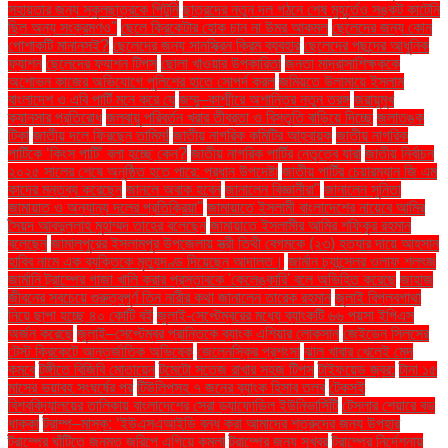
সহায়তার জন্য স্কুলছাত্রকে পিটুনি
ছাত্রদের নতুন দল গঠনে শেষ মুহূর্তেও সঙ্কট কাটেনি
ছিল অন্য সংক্রমণও"
ছেলে ক্রিকেটার হোক চান না উমর আকমল
ছেলেদের জন্য কোন
পোশাকটি মানানসই?
ছেলেদের জন্য সানস্ক্রিন ক্রিম ব্যবহার
ছেলেদের পছন্দের আধুনিক
ফ্যাশন
ছেলেদের ফ্যাশন টিপস
ছোলা খাওয়ার উপকারিতা
জনতা মাদ্রাসাশিক্ষককে
অশোভন কাজের অভিযোগে পুলিশের হাতে সোপর্দ করল
জমিয়তে উলামায়ে ইসলাম
বাংলাদেশ ও এবি পার্টি মনে করে যে
জম্মু–কাশ্মীরে অশান্তির নতুন তরঙ্গ
জরায়ুমুখ
ক্যানসার প্রতিরোধ
জলবায়ু পরিবর্তন খরার তীব্রতা ও বিস্তৃতি বাড়িয়ে দিচ্ছে
জলাতঙ্ক
টিকা
জাতীয় দলে ফিরছেন তামিম!
জাতীয় নাগরিক কমিটির আহ্বায়ক
জাতীয় নাগরিক
পার্টিকে ‘কিংস পার্টি’ বলা হচ্ছে কেন?
জাতীয় নাগরিক পার্টির নেতৃত্বে যারা
জাতীয় নির্বাচন
২০২৫ সালের শেষে অনুষ্ঠিত হতে পারে: প্রধান উপদেষ্টা
জাতীয় পার্টির চেয়ারম্যান জি এম
কাদের মন্তব্য করেছেন
জানলে অবাক হবেন
জানালেন বিজ্ঞানীরা"
জানালেন সুনিতা
জামায়াত ও অন্যান্য দলের প্রতিক্রিয়া''
জামায়াতে ইসলামী বাংলাদেশের নায়েবে আমির
সৈয়দ আবদুল্লাহ মুহাম্মদ তাহের বলেছেন
জামায়াতে ইসলামীর আমির শফিকুর রহমান
বলেছেন
জামালপুরের ইসলামপুর উপজেলায় স্ত্রী তিথী বেগমকে (২৩) হত্যার দায়ে আহসান
হাবিব নামে এক ব্যক্তিকে মৃত্যুদণ্ড দিয়েছেন আদালত।
জার্মান চ্যান্সেলর ওলাফ শলৎজ
জার্মানি ট্রাম্পের গাজা খালি করার প্রস্তাবকে 'কেলেঙ্কারি' বলে অভিহিত করেছে
জাহাজ
জীবনের সবচেয়ে গুরুত্বপূর্ণ তিন নারীর কথা জানালেন তারেক রহমান
জুলাই বিপ্লবগাথা
নিয়ে ছাপা হচ্ছে ৪০ কোটি বই
জুলাই-সেপ্টেম্বরের মধ্যে ব্যাংকটি ৬৬ পয়সা ইপিএস
অর্জন করেছে
জুলাই–সেপ্টেম্বর প্রান্তিকে ব্যাংক এশিয়ার লোকসান
জেইডেন সিলসের
টেস্ট ক্রিকেটে আন্তর্জাতিক অভিষেক
জেলেনস্কির প্রশংসা
ঝাল খাবার খেলেই মেদ
কমবে
টঙ্গীতে বিজিবি মোতায়েন
টমেটো সতেজ রাখার সহজ টিপস
টাইফয়েড জ্বর:
টানা ১৫
মাসের ভয়াবহ সংঘর্ষের পর
টিউলিপসহ ৭ জনের ব্যাংক হিসাব তলব
টেকসই
বিশ্ববিদ্যালয়ের তালিকায় বাংলাদেশের সেরা ড্যাফোডিল ইউনিভার্সিটি
টেসলার শেয়ারে বড়
ধাক্কা
ট্রাম্প–মাস্ক: ‘ইউএসএআইডি বন্ধ করা আমাদের শত্রুদের জন্য উপহার
ট্রাম্পের ঘাঁটিতে জনমত জরিপে এগিয়ে কমলা
ট্রাম্পের জন্য সুখবর
ট্রাম্পের নির্দেশনায়