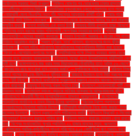
সর্বোত্তম সরকার: মির্জা ফখরুল"
"নিষিদ্ধ ঘোষণার পর ভোরবেলায় ঢাকার রাস্তায়
ছাত্রলীগের নেতাদের মিছিল"
"নেতানিয়াহু যুক্তরাজ্যে ঢুকলে গ্রেপ্তার হতে পারেন
"নোয়াখালী জেলা বিএনপির নতুন পাঁচ সদস্যের আহ্বায়ক কমিটি গঠন"
"পদ্মার পাড়ে
অস্থায়ী হাটে ইলিশ বেচাকেনা"''
"পাকিস্তান থেকে বাংলাদেশে আসার পর রুনা লায়লার
সম্মুখীন বাধার"
"পাগলা মসজিদে এক বস্তা চিঠি:
"পাবনার শুঁটকি রপ্তানি হচ্ছে বিদেশে"
"পুতিনের নতুন ধরনের আরও শক্তিশালী ক্ষেপণাস্ত্র ব্যবহারের হুমকি"
"পৃথিবীর
অভ্যন্তরীণ কেন্দ্রের আকৃতি বদলাচ্ছে"
"প্রধান উপদেষ্টা: সরকার এ বছরের শেষ নাগাদ
নির্বাচন আয়োজন করবে"
"প্রবল ঘূর্ণিঝড় 'দানা' আসন্ন: বাংলাদেশের জন্য ঝুঁকির
পর্যবেক্ষণ"
"প্রেস সচিব: সচিবালয়ে সাংবাদিকদের প্রবেশাধিকার সীমিত করা হয়েছে"
"ফিফা ও খেলোয়াড়-ক্লাবের সংঘাত
"ফ্যাসিবাদের পক্ষে লিখতে ব্যবহৃত কলম ভেঙে
দেওয়া হবে: হাসনাত আবদুল্লাহ"
"বইমেলায় ‘মবের’ মতো উসকানিমূলক পরিস্থিতি কেন
সৃষ্টি হলো
"বঙ্গোপসাগরে মাছ ধরার সময় মিয়ানমারের নৌবাহিনীর হাতে আটক ৫৬ জেলে"
"বছরের পর বছর মনে রাখা হবে তোমার অর্জন" – মুশফিককে নিয়ে তামিম
"বরিশাল শিক্ষা
বোর্ডে পাসের হার এবং জিপিএ-৫ বৃদ্ধির খবর"
"বাজারে উন্মোচন হলো সিটি গ্রুপের নতুন
পণ্য ‘টুটি টুইস্ট’"
"বাজেটে অর্থনৈতিক পুনরুদ্ধারে গুরুত্ব দেওয়ার আহ্বান সিপিডির"
"বাবা কারাগারে
"বায়ুদূষণে বিশ্বের পঞ্চম স্থানে ঢাকা
"বাংলাদেশ ডেভেলপমেন্ট পার্টি পেল
নিবন্ধন সনদ"
"বাংলাদেশ ব্যাংক: ব্যাংকে সাইবার আক্রমণের আশঙ্কাজনক বৃদ্ধি"
"বাংলাদেশে আওয়ামী লীগের অপ্রাসঙ্গিকতা: হাসনাত আবদুল্লাহ"
"বাংলাদেশের
পাঠ্যবইতে মানচিত্র ও তথ্য বিষয়ে চীনের আপত্তি"
"বিচারক ট্রাম্প প্রশাসনের
গণবরখাস্তের নির্দেশনা আটকে দিলেন"
"বিটিআরসি স্টারলিংক নিয়ে কাজ করছে: ইলন
মাস্কের উদ্যোগ"
"বিদেশ ভ্রমণে দেশি পর্যটকদের কমতি
"বিপিএলে ক্রিকেট ও সিনেমার
'বিস্ফোরণ' উপভোগ করছেন শাকিব খান"
"বিভিন্ন স্থানে খাবারের দোকান খোলা রাখতে
বাধা
"বিশ্বের সংঘাতজনিত ক্ষুধায় প্রতিদিন ২১ হাজার মানুষের মৃত্যু: অক্সফাম"
"বেক্সিমকোর শ্রমিক-কর্মচারীদের পাওনা পরিশোধে ৫২৫ কোটি টাকা ঋণ প্রদান করবে
সরকার"
"বোমা ফাটিয়ে ও গুলি চালিয়ে সোনার দোকানে ডাকাতি
"ব্যবসায়ীকে কোপানোর