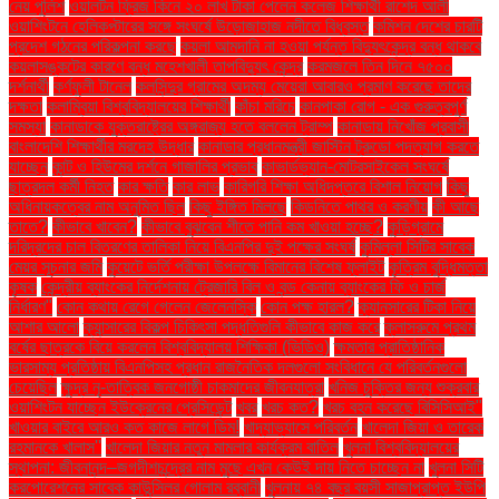
নেয় পুলিশ
ওয়ালটন ফ্রিজ কিনে ২০ লাখ টাকা পেলেন কলেজ শিক্ষার্থী রাশেদ আলী
ওয়াশিংটনে হেলিকপ্টারের সঙ্গে সংঘর্ষে উড়োজাহাজ নদীতে বিধ্বস্ত
কমিশন দেশের চারটি
প্রদেশ গঠনের পরিকল্পনা করছে
কয়লা আমদানি না হওয়া পর্যন্ত বিদ্যুৎকেন্দ্র বন্ধ থাকবে
কয়লাসঙ্কটের কারণে বন্ধ মহেশখালী তাপবিদ্যুৎ কেন্দ্র
করমজলে তিন দিনে ৭৫০০
দর্শনার্থী
কর্ণফুলী টানেল
কলসিন্দুর গ্রামের অদম্য মেয়েরা আবারও প্রমাণ করেছে তাদের
দক্ষতা
কলাম্বিয়া বিশ্ববিদ্যালয়ের শিক্ষার্থী
কাঁচা মরিচে
কানপাকা রোগ - এক গুরুত্বপুর্ণ
সমস্যা
কানাডাকে যুক্তরাষ্ট্রের অঙ্গরাজ্য হতে বললেন ট্রাম্প
কানাডায় নিখোঁজ প্রবাসী
বাংলাদেশি শিক্ষার্থীর মরদেহ উদ্ধার
কানাডার প্রধানমন্ত্রী জাস্টিন ট্রুডো পদত্যাগ করতে
যাচ্ছেন
কান্ট ও হিউমের দর্শনে গাজালির প্রভাব
কাভার্ডভ্যান-মোটরসাইকেল সংঘর্ষে
ছাত্রদল কর্মী নিহত
কার ক্ষতি
কার লাভ
কারিগরি শিক্ষা অধিদপ্তরে বিশাল নিয়োগ
কিছু
অধিনায়কত্বের নাম অনুমিত ছিল
কিছু ইঙ্গিত মিলছে
কিডনিতে পাথর ও করণীয়
কী আছে
তাতে?
কীভাবে খাবেন?
কীভাবে বুঝবেন শীতে পানি কম খাওয়া হচ্ছে?
কুড়িগ্রামে
দরিদ্রদের চাল বিতরণের তালিকা নিয়ে বিএনপির দুই পক্ষের সংঘর্ষ
কুমিল্লা সিটির সাবেক
মেয়র সূচনার জমি
কুয়েটে ভর্তি পরীক্ষা উপলক্ষে বিমানের বিশেষ ফ্লাইট
কৃত্রিম বুদ্ধিমত্তা
কৃষক
কেন্দ্রীয় ব্যাংকের নির্দেশনায় ট্রেজারি বিল ও বন্ড কেনায় ব্যাংকের ফি ও চার্জ
নির্ধারণ"
কোন কথায় রেগে গেলেন জেলেনস্কি
কোন পক্ষ হারল?
ক্যানসারের টিকা নিয়ে
আশার আলো
ক্যান্সারের বিকল্প চিকিৎসা পদ্ধতিগুলি কীভাবে কাজ করে
ক্লাসরুমে প্রথম
বর্ষের ছাত্রকে বিয়ে করলেন বিশ্ববিদ্যালয় শিক্ষিকা (ভিডিও)
ক্ষমতার প্রাতিষ্ঠানিক
ভারসাম্য প্রতিষ্ঠায় বিএনপিসহ প্রধান রাজনৈতিক দলগুলো সংবিধানে যে পরিবর্তনগুলো
চেয়েছিল
ক্ষুদ্র নৃ-তাত্বিক জনগোষ্ঠী চাকমাদের জীবনযাত্রা
খনিজ চুক্তির জন্য শুক্রবার
ওয়াশিংটন যাচ্ছেন ইউক্রেনের প্রেসিডেন্ট
খবর
খরচ কত?
খরচ বহন করেছে বিসিসিআই"
খাওয়ার বাইরে আরও কত কাজে লাগে ডিম!
খাদ্যাভ্যাসে পরিবর্তন
খালেদা জিয়া ও তারেক
রহমানকে খালাস''
খালেদা জিয়ার নতুন মামলার কার্যক্রম বাতিল
খুলনা বিশ্ববিদ্যালয়ের
স্থাপনা: জীবনানন্দ–জগদীশচন্দ্রের নাম মুছে এখন কেউই দায় নিতে চাচ্ছেন না
খুলনা সিটি
করপোরেশনের সাবেক কাউন্সিলর গোলাম রব্বানী
খুলনায় ৭৪ বছর বয়সী সাজাপ্রাপ্ত ইউপি