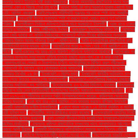
কমলার সামনে ইতিহাস সৃষ্টি করার সম্ভাবনা"
"অমুক ব্যবসায়ীর রাজনৈতিক দলের সঙ্গে
সম্পর্ক: কেন এ বিষয়ে লেখা হয় না?"
"অযথা সময় নষ্ট করে সরকারে থাকার কোনো ইচ্ছা
নেই: আসিফ নজরুল"
"আইনশৃঙ্খলা পরিস্থিতি সন্ধ্যার পর থেকে স্পষ্ট হবে: স্বরাষ্ট্র
উপদেষ্টা"
"আওয়ামী লীগের অবস্থান স্পষ্ট না করলে যমুনা ঘেরাও করবে গণ অধিকার
পরিষদ"
"আগামীকাল নির্বাচন কমিশনে বৈঠকে যাবে জামায়াতে ইসলামী"
"আজ রাতে ঢাকায়
আসছেন সাকিব?"
"আজ লক্ষ্মীপূজার উৎসব"
"আজহারুল ইসলামকে মুক্তি দিন
"আমাদের
কথা কেউ ভাবছে না: মার্কিন নির্বাচনের প্রেক্ষাপটে পশ্চিম তীরের বাসিন্দাদের অনুভূতি"
"আমার হিজাব আমার শক্তির উৎস" : মার্কিন ছাত্রী
"আমি যুক্তরাষ্ট্রের রাজনৈতিক বন্দী:
ফিলিস্তিনি ছাত্র মাহমুদ খলিল"
"আর্জেন্টিনার কাছে ৬ গোল খেয়ে সেই ব্রাজিল এখন
শীর্ষে"
"আলী-চমকের পর হৃদয়-ঝড়ে বরিশাল পৌঁছালো ফাইনালে আবারো"
"আলেপ্পোর পর
সিরিয়ার অন্যান্য শহর দখলে এগিয়ে চলেছে হায়াত আল-শাম: কে বা কারা তারা?"
"আসলাঙ্কারের সেঞ্চুরি ও তিকশানার ঘূর্ণিতে অস্ট্রেলিয়াকে বিস্মিত করল শ্রীলঙ্কা"
"আসলেই কি আপেল খেলে রোগমুক্ত থাকা সম্ভব?"
"ইতালিতে যাওয়ার উদ্দেশ্যে
লিবিয়ায় নিখোঁজ ২৪ জন
"ইসরায়েলি ৩ জিম্মি মুক্ত
"ইসরায়েলি বাহিনীর অভিযানে বন্ধ
হয়ে গেছে উত্তর গাজার শেষ হাসপাতালটি"
"ইসরায়েলে নেতানিয়াহুর বিরুদ্ধে হাজারো
মানুষের প্রতিবাদ: দ্য গার্ডিয়ান"
"উড়োজাহাজে ৪০ ঘণ্টার নির্যাতন: হাতকড়া
"উৎসবমুখর
পরিবেশে নটর ডেম ইউনিভার্সিটি বাংলাদেশের দ্বিতীয় সমাবর্তন সফলভাবে অনুষ্ঠিত"
"এই
দেশ ১৯৭১-এর শহীদদের রক্তের প্রতি বিশ্বাসঘাতকতা করেছে: কুমিল্লায় জোনায়েদ
সাকির মন্তব্য"
"এক মাস ধরে খোলা সয়াবিন তেল ব্যবহার করছেন বাণিজ্য উপদেষ্টা"
"একটি আমলকীর অসীম উপকারিতা!"
"একুশে পদক পাচ্ছেন ১৪ বিশিষ্ট ব্যক্তি ও জাতীয়
নারী ফুটবল দল"
"এশিয়াটিক ল্যাবরেটরিজের মুনাফা কমেছে"
"এসঅ্যান্ডপি আদানির তিনটি
কোম্পানির ঋণমান কমালো"
"এহুদ ওলমার্ট কীভাবে তৈরি করেছিলেন ইসরায়েল-ফিলিস্তিন
রাষ্ট্রের মানচিত্র"
"ঐকমত্য কমিশন রাজনৈতিক দলগুলোর সাথে আলাদাভাবে আলোচনা
করবে: আলী রীয়াজ"
"ওসমানী বিমানবন্দরে অগ্নিনির্বাপণ মহড়ায় অংশ নিলেন বেবিচক
চেয়ারম্যান"
"কাউকে বিশৃঙ্খলা সৃষ্টির সুযোগ দেওয়া যাবে না
"কিশোরগঞ্জে ভাঙারি দোকানে