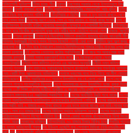
শক্তিশালী ভূমিকম্প
তীব্র হচ্ছে শীত
তুরস্ক
তুরস্কের সরকার থেকে ইস্তানবুলে ফ্রি
ইফতার
তুলসী গ্যাবার্ড বলেন
তৃতীয় প্রান্তিকে ইউসিবির শেয়ারপ্রতি আয় বৃদ্ধি"
তৃতীয়
বিয়ে নিয়ে মুখ খুললেন শাকিব খান
তেঁতুলিয়ায় ৮ ডিগ্রি
ত্বক ও চুল ভালো রাখতে খেতে
হবে যেসব খাবার
ত্রিশের আগে ভেঙে গেল এ আর রহমান ও সায়রা বানুর সংসার
ৎস্য ও
প্রাণিসম্পদ উপদেষ্টা ফরিদা আখতার সম্প্রতি ফেসবুকে যে পোস্টটি দিয়েছেন
থাইল্যান্ডে
৬ মাস ধরে নিখোঁজ বাংলাদেশি যুবক থাই নারীর সঙ্গে হোটেলে পাওয়া গেল!
থাকছে ‘জুলাই
চত্বর’
দশরথ রঙ্গশালা
দিনাজপুরে বিএনপির মিছিলে ককটেল হামলার ঘটনায় আওয়ামী লীগ
দিল্লির মুখ্যমন্ত্রী হিসেবে শপথ নিলেন বিজেপি নেত্রী রেখা গুপ্ত
দীর্ঘদিন অল্প অল্প জ্বর -
অবহেলা নয়
দুই দিন ধরে ইসরায়েল যেভাবে ফিলিস্তিনের গাজার নিরীহ মানুষের ওপর বর্বর
হামলা চালাচ্ছে
দুই দেশের নেতাদের কঠোর প্রতিক্রিয়া"
দুই বছর পর আবার শুরু হলো
জাহাজ রপ্তানি
দুটোই সমান গুরুত্বপূর্ণ মনে করে"
দুধ বিক্রেতা থেকে সেনার
লেফটেন্যান্ট!
দুর্নীতি দমন কমিশন (দুদক) এর আবেদন অনুযায়ী
দুর্নীতি দমন কমিশন
(দুদক) গতকাল
দুর্বল ব্যাংকের গ্রাহকদের উদ্দেশে বাংলাদেশ ব্যাংকের গভর্নরের আশ্বাস
দেড় কোটি টাকা আত্মসাতের অভিযোগ"
দেশকে ধ্বংসের পথে নিয়ে গিয়ে আ.লীগ নেতারা
পালিয়েছেন"
দেশীয় সয়াবিনের ৮০ শতাংশ উৎপাদিত হয় যে জেলা থেকে
দেশে দেশে
রমজান পালনে সাংস্কৃতিক ভিন্নতা
দেশে প্রথমবারের মতো উদযাপিত হচ্ছে কৃষক দিবস
দেশের ১১টি শিক্ষা বোর্ডের অধীনে অনুষ্ঠিত এ বছরের এইচএসসি ও সমমান পরীক্ষার
ফলাফল মঙ্গলবার (১৫ অক্টোবর) প্রকাশিত হবে
দেশের অর্থনীতি উল্টো পথে যাচ্ছে
দেশের
প্রথম প্রযুক্তিনির্ভর অ্যানিম্যাল ওয়েলফেয়ার প্ল্যাটফর্ম 'পেটগো'
দেশের বাজারে সোনার
দাম প্রতি ভরি ২ হাজার ৬১৩ টাকা বাড়ছে। এর ফলে ভালো মানের এক ভরি সোনার দাম
হবে ১ লাখ ৫৩ হাজার টাকা
দেশের বিভিন্ন স্থানে ভূমিকম্প অনুভূত
দেশের সবচেয়ে
দারিদ্র্যপ্রবণ বিভাগ হিসেবে পরিচিত ছিল
দৈনিক রেকর্ড সংখ্যক বাংলাদেশিকে ভিসা দিচ্ছে
সৌদি আরব
দোকানের ভবিষ্যৎ
দৌলতদিয়ায় ৭৩ হাজার টাকায় বিক্রি হলো
দ্বিতীয় পুত্রের
মা হলেন অভিনেত্রী প্রসূন
দ্য ইউএস এজেন্সি ফর গ্লোবাল মিডিয়া (ইউএসএজিএম)
ধর্ষণ
ধান
ধান উপদেষ্টা শফিকুল আলম জানিয়েছেন
নটর ডেম ইউনিভার্সিটি বাংলাদেশ