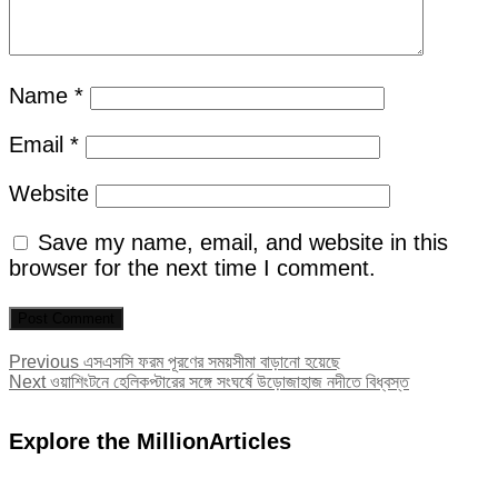
Name
*
Email
*
Website
Save my name, email, and website in this
browser for the next time I comment.
Post
Previous
Previous
এসএসসি ফরম পূরণের সময়সীমা বাড়ানো হয়েছে
Next
post:
Next
ওয়াশিংটনে হেলিকপ্টারের সঙ্গে সংঘর্ষে উড়োজাহাজ নদীতে বিধ্বস্ত
navigation
post:
Explore the MillionArticles