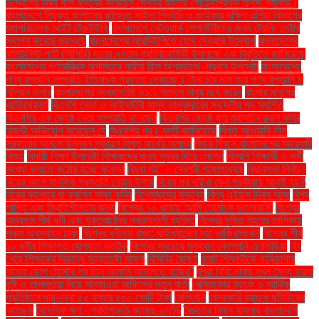
উদ্বেগের বিষয় বলে মন্তব্য করেছেন দেশটির জাতীয় গোয়েন্দাপ্রধান তুলসী গ্যাবার্ড।
বাংলাদেশে নিযুক্ত জাপানের রাষ্ট্রদূত সাইদা শিনইচি ও জাইকার দক্ষিণ এশিয়া বিভাগের
মহাপরিচালক আইট টেরুইউকি
বাংলাদেশে নেটওয়ার্ক পেশাজীবীদের জন্য ট্রেনিং সেন্টার
স্থাপন করেছে হুয়াওয়ে
বাংলাদেশের আরসিইপিতে যোগ দেওয়ার উদ্যোগ
বাংলাদেশের
কমিউনিস্ট পার্টি (সিপিবি) দলের ৭৭তম প্রতিষ্ঠাবার্ষিকী উপলক্ষে এক বিবৃতিতে জানিয়েছে
বাংলাদেশের গণতান্ত্রিক রূপান্তরে নারীরা ছিল অগ্রভাগে -প্রধান উপদেষ্টা
বাংলাদেশের
পণ্য রপ্তানি সম্প্রতি ইতিবাচক প্রবণতা দেখাচ্ছে। টানা চার মাস ধরে পণ্য রপ্তানি ৪
বিলিয়ন ডলার
বাংলাদেশের সংখ্যাগরিষ্ঠ ৬১.১ শতাংশ মানুষ মনে করেন
বাংলার মানুষের
আতিথেয়তা'
বিএনপি নেতা ও আইনজীবী মাসুদ তালুকদারের সব দলীয় পদ স্থগিত
বিএনপির এক জ্যেষ্ঠ নেতা সম্প্রতি বলেছেন
বিএনপির জ্যেষ্ঠ যুগ্ম মহাসচিব রুহুল কবির
রিজভী অভিযোগ করেছেন যে
বিএনপির পর। দলটি জানিয়েছে
বিগত আওয়ামী লীগ
সরকারের আমলে উন্নয়ন প্রকল্পে বিপুল অর্থের অপচয়
বিজয় দিবসে বাংলাদেশের আরেকটি
বিজয়
বিদায়ী শিক্ষা উপদেষ্টা শিক্ষকদের জন্য সুখবর দিয়ে গেলেন
বিদেশি শিক্ষার্থী ও কর্মী
সংখ্যা কমাতে কঠোর হচ্ছে কানাডা
বিধবা নই” – দেবশ্রী গঙ্গোপাধ্যায়
বিধানসভা নির্বাচন
বিয়ের আগে মানসিক প্রস্তুতি নেয়ার উপায়
বিয়ের পর নারীরা কেন পরকীয়ায় আকৃষ্ট হয়?
বিয়ের ব্যাপারে যা বললেন সাফা কবির
বিশেষজ্ঞদের মন্তব্য
বিশ্ব এইডস দিবস আজ
বিশ্ব
শান্তি এবং স্থিতিশীলতার জন্য
বিশ্বের ৭০ ভাষায় 'আমি তোমাকে ভালোবাসি'
বিশ্বের
অন্যতম শীর্ষ ধনী এবং যুক্তরাষ্ট্রের প্রভাবশালী ব্যক্তি
বিশ্বের দূষিত শহরের তালিকায়
পঞ্চম অবস্থানে ঢাকা
বিশ্বের ধনীতম রাজা: থাইল্যান্ডের মহা ভাজিরালংকর্ন
বিশ্বের শীর্ষ
১০ ধনীর শিক্ষাগত যোগ্যতা কতটুকু
বিশ্বের সবচেয়ে মূল্যবান কোম্পানি এনভিডিয়া
বিষ
খেয়ে শিক্ষকের বিরুদ্ধে হত্যাচেষ্টা মামলা
বিসিবির ঘোষণা
বুয়েট শিক্ষার্থীকে গাড়িচাপার
ঘটনায় ডোপ টেস্টের পর তিন আসামি আদালতে হাজির"
বুশরা বিবি: দাবায় যখন সৈন্য হারায়
বৃষ্টি ও তাপমাত্রা নিয়ে আবহাওয়া অফিসের নতুন বার্তা
বেক্সিমকোর ব্যাংক ও আর্থিক
প্রতিষ্ঠানে দায়-দেনা ৫০ হাজার ৫০০ কোটি টাকা
বেলিংহাম
বেসরকারি ব্যাংকে ছাঁটাইয়ের
আতঙ্ক
বৈদেশিক ঋণ - প্রতিশ্রুতি কমেছে ৬৭%
বৈরুতের বিমান হামলায় বাংলাদেশি