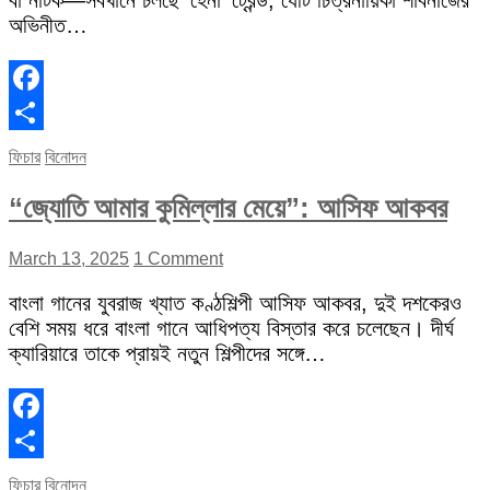
বা নাটক—সবখানে চলছে ‘হেনা’ ট্রেন্ড, যেটি চিত্রনায়িকা শাবনাজের
অভিনীত…
Facebook
Share
ফিচার
বিনোদন
“জ্যোতি আমার কুমিল্লার মেয়ে”: আসিফ আকবর
March 13, 2025
1 Comment
বাংলা গানের যুবরাজ খ্যাত কণ্ঠশিল্পী আসিফ আকবর, দুই দশকেরও
বেশি সময় ধরে বাংলা গানে আধিপত্য বিস্তার করে চলেছেন। দীর্ঘ
ক্যারিয়ারে তাকে প্রায়ই নতুন শিল্পীদের সঙ্গে…
Facebook
Share
ফিচার
বিনোদন