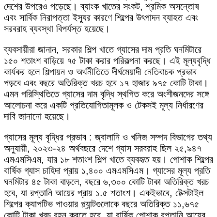
দেশের উপরেও পড়েছে। ব্যাংক খাতের সংকট, শ্রমিক অসন্তোষ
এবং সার্বিক নিরাপত্তা ইস্যুর কারণে শিল্পের উৎপাদন ব্যাহত এবং
সরবরাহ ব্যবস্থা বিপর্যস্ত হয়েছে।
ব্যবসায়ীরা জানান, সরকার শিল্প খাতে গ্যাসের দাম প্রতি ঘনমিটারে
১৫০ শতাংশ বাড়িয়ে ৭৫ টাকা করার পরিকল্পনা করছে। এই মূল্যবৃদ্ধি
কার্যকর হলে শিল্পায়ন ও অর্থনীতিতে দীর্ঘমেয়াদী নেতিবাচক প্রভাব
পড়বে এবং বছরে অতিরিক্ত খরচ হবে ১৭ হাজার ৯৭৫ কোটি টাকা।
এমন পরিস্থিতিতে গ্যাসের দাম বৃদ্ধি স্থগিত করে অংশীজনদের সঙ্গে
আলোচনা করে একটি প্রতিযোগিতামূলক ও টেকসই মূল্য নির্ধারণের
দাবি জানানো হয়েছে।
গ্যাসের মূল্য বৃদ্ধির প্রভাব : জ্বালানি ও খনিজ সম্পদ বিভাগের তথ্য
অনুযায়ী, ২০২৩-২৪ অর্থবছরে দেশে গ্যাস সরবরাহ ছিল ২৫,৯৪৭
এমএমসিএম, যার ১৮ শতাংশ শিল্প খাতে ব্যবহৃত হয়। পোশাক শিল্পের
বার্ষিক গ্যাস চাহিদা প্রায় ১,৪০০ এমএমসিএম। গ্যাসের মূল্য প্রতি
ঘনমিটার ৪৫ টাকা বাড়লে, বছরে ৬,৩০০ কোটি টাকা অতিরিক্ত খরচ
হবে, যা রপ্তানি আয়ের প্রায় ১.৫ শতাংশ। একইভাবে, টেক্সটাইল
শিল্পের ক্যাপটিভ পাওয়ার প্ল্যান্টগুলোকে বছরে অতিরিক্ত ১১,৬৭৫
কোটি টাকা খরচ বহন করতে হবে, যা বার্ষিক পোশাক রপ্তানি আয়ের