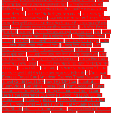
দীর্ঘ ক্যারিয়ারের সমাপ্তি টানলেন মাহমুদউল্লাহ রিয়াদ
১৯ বিশ্ববিদ্যালয়ে গুচ্ছ ভর্তি
বিজ্ঞপ্তি প্রকাশ
২ মার্চের পর থেকে গাজায় কোনও খাদ্য সামগ্রী প্রবেশ করতে পারেনি
২০০৮ সালের কথা
২০১১ সালে সিরিয়ায় গৃহযুদ্ধ শুরু হওয়ার পর
২০২১ সালের জুনে
২০২২ সালে ডলারের সংকট শুরু হলে
২০২৪ সালে সবচেয়ে প্রভাবশালী বাংলাদেশি কারা?
২০২৪ সালের জুলাই থেকে ১৯ মার্চ পর্যন্ত প্রবাসী আয় মোট ২ হাজার ৭৪ কোটি ডলার
হয়েছে
২০২৬ বিশ্বকাপ আয়োজনের গুরুদায়িত্ব ট্রাম্পের কাঁধে
২৮টি গুলিতে নিহত হন
ইন্দিরা গান্ধী
২৯ জানুয়ারি
২৯ বস্তা টাকা এবং এক বস্তা চিঠি পাওয়া গেছে
৩ মার্চ
৩ মার্চে
খালেদা জিয়াকে খালাসের বিরুদ্ধে লিভ টু আপিলের শুনানি
৩০ মিনিটে নিয়ন্ত্রণে আসে"
৩০
সেপ্টেম্বর
৩০০ টাকা!
৩৩ হামলাকারীসহ নিহত ৫৮
৩৬৯ ফিলিস্তিনি কারামুক্ত"
৪ দিনে
৮০০ কোটি! কোথায় থামবে 'পুষ্পা ২' এর আয়?
৪১ বছরে বিচার শেষ হয়নি
৪৩তম
বিসিএস বাদ পড়াদের আবেদন পুনর্বিবেচনার সভা বৃহস্পতিবার
৫ টাকা বেশি
৫ শতাংশই
থাকবে পূর্বের মতো"
৫০০ কোটি টাকা দেবে: নতুন টাকা ছাপানোর প্রয়োজন নেই
৬ মার্চ
৬৭৫ টাকায় আমদানি
৭ আগস্ট ২০০৫: মেসির অভিষেকের দিন
৭ বছরের শিশুকে আইটি
কোম্পানিতে চাকরির প্রস্তাব
৭৩০ কোটি টাকার ‘প্রবাসী আয় নাটক’ কি কালোটাকা সাদা
করার জন্য?
৮ চক্রের জড়িত"
৮ জন আহত
৮.৬ শতাংশ ১৮ মাসের মধ্যে নির্বাচন চান
৮.৭ শতাংশ জনগণ আগামী দুই থেকে তিন বছরের মধ্যে নির্বাচন চান
AI
American
Express Travel Card
American Express Travel Rewards
Best
Travel Credit Card USA
Buy TRUMP Coin
CuteBabies
FunnyVideo
Get White House Tour
Trump Account
Trump
Account vs Trump Coin:
Trump Account vs Trump Coin:
Here's the Difference Everyone's Googling (2026 Guide)
Trump Coin
Trump crypto coin
USA's World Cup Run Just
Got a Crypto Twist — Here's What That Actually Means
ViralShorts
what is a Trump Account
অক্সফোর্ডের বিজ্ঞানীরা টেলিপোর্টেশন