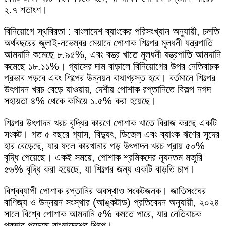
২.৭ শতাংশ।
বিনিয়োগে স্থবিরতা : বাংলাদেশ ব্যাংকের পরিসংখ্যান অনুযায়ী, চলতি
অর্থবছরের জুলাই-নভেম্বর মেয়াদে পোশাক শিল্পের মূলধনী যন্ত্রপাতি
আমদানি কমেছে ৮.৯৫%, এবং বস্ত্র খাতে মূলধনী যন্ত্রপাতি আমদানি
কমেছে ১৮.১১%। গ্যাসের দাম বাড়ালে বিনিয়োগের উপর নেতিবাচক
প্রভাব পড়বে এবং শিল্পের উন্নয়ন বাধাগ্রস্ত হবে। বর্তমানে শিল্পের
উৎপাদন খরচ বেড়ে যাওয়ায়, দেশীয় পোশাক রপ্তানিতে বিকল্প নগদ
সহায়তা ৪% থেকে কমিয়ে ১.৫% করা হয়েছে।
শিল্পের উৎপাদন খরচ বৃদ্ধির কারণে পোশাক খাতে বিরাজ করছে একটি
সংকট। গত ৫ বছরে গ্যাস, বিদ্যুৎ, ডিজেল এবং ব্যাংক ঋণের সুদের
হার বেড়েছে, যার ফলে কারখানার গড় উৎপাদন খরচ প্রায় ৫০%
বৃদ্ধি পেয়েছে। একই সময়ে, পোশাক শ্রমিকদের ন্যূনতম মজুরি
৫৬% বৃদ্ধি করা হয়েছে, যা শিল্পের জন্য একটি বাড়তি চাপ।
বিশ্বব্যাপী পোশাক রপ্তানির অবস্থাও সংকটজনক। জাতিসংঘের
বাণিজ্য ও উন্নয়ন সংস্থার (আঙ্কটাড) প্রতিবেদন অনুযায়ী, ২০২৪
সালে বিশ্বে পোশাক আমদানি ৫% কমতে পারে, যার নেতিবাচক
প্রভাব পড়েছে বাংলাদেশের শিল্পে।