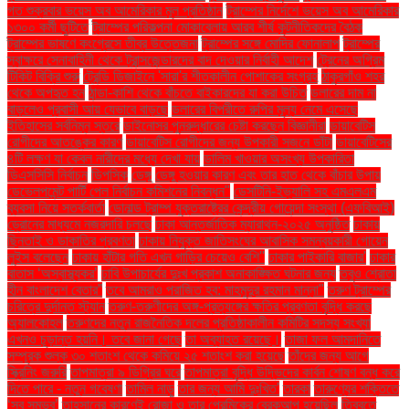
গত শুক্রবার ভয়েস অব আমেরিকার মূল প্রতিষ্ঠান
ট্রাম্পের নির্দেশে ভয়েস অব আমেরিকার
১৩০০ কর্মী ছুটিতে
ট্রাম্পের পরিকল্পনা মোকাবেলায় আরব শীর্ষ কূটনীতিকদের বৈঠক
ট্রাম্পের ভাষণে কংগ্রেসে তীব্র উত্তেজনা
ট্রাম্পের সঙ্গে মোদির ফোনালাপ
ট্রাম্পের
স্বাক্ষরে সেনাবাহিনী থেকে ট্রান্সজেন্ডারদের বাদ দেওয়ার নির্বাহী আদেশ
ট্রেনের অগ্রিম
টিকিট বিক্রি শুরু
ট্রেন্ডি ডিজাইনে 'সারা'র শীতকালীন পোশাকের সংগ্রহ
ঠাকুরগাঁও শহর
থেকে অপহৃত হন
ঠান্ডা-কাশি থেকে বাঁচতে বাইকারদের যা করা উচিত
ডলারের দাম না
বাড়লেও প্রবাসী আয় যেভাবে বাড়ছে
ডলারের বিপরীতে রুপির মূল্য নেমে এসেছে
ইতিহাসের সর্বনিম্ন স্তরে
ডাইনোসর পুনরুদ্ধারের চেষ্টা করছেন বিজ্ঞানীরা
ডায়াবেটিস
রোগীদের আতঙ্কের কারণ
ডায়াবেটিস রোগীদের জন্য উপকারী সজনে ডাঁটা
ডায়াবেটিসের
৪টি লক্ষণ যা কেবল নারীদের মধ্যে দেখা যায়
ডালিম খাওয়ার অসংখ্য উপকারিতা
ডিএসসিসি নির্বাচন
ডিপসিক
ডেঙ্গু
ডেঙ্গু হওয়ার কারণ এবং তার হাত থেকে বাঁচার উপায়
ডেভেলপমেন্ট পার্টি পেল নির্বাচন কমিশনের নিবন্ধন"
ডেসটিনি-ইভ্যালি সহ এমএলএম
ব্যবসা নিয়ে সতর্কবার্তা
ডোনাল্ড ট্রাম্প যুক্তরাষ্ট্রের কেন্দ্রীয় গোয়েন্দা সংস্থা (এফবিআই)
ড্রোনের মাধ্যমে নজরদারি চলছে
ঢাকা আন্তর্জাতিক ম্যারাথন-২০২৫ অনুষ্ঠিত
ঢাকায়
ছিনতাই ও ডাকাতির প্রবণতা
ঢাকায় নিযুক্ত জাতিসংঘের আবাসিক সমন্বয়কারী গোয়েন
লুইস বলেছেন
ঢাকায় হাঁটার গতি এখন গাড়ির চেয়েও বেশি''
ঢাকার পাইকারি বাজার'
ঢাকার
বাতাস ‘অস্বাস্থ্যকর’
ঢাবি উপাচার্যের দুঃখ প্রকাশ অনাকাঙ্ক্ষিত ঘটনার জন্য
তবুও শ্রোতা
হীন বাংলাদেশ বেতার”
তবে আমরাও পরাজিত হব: মাহমুদুর রহমান মান্না"
তরুণ ট্রাম্পের
চরিত্রে দুর্দান্ত স্ট্যান
তরুণ-তরুণীদের অঙ্গ-প্রত্যঙ্গের ক্ষতির প্রবণতা বৃদ্ধি করছে
অ্যালকোহল
তরুণদের নতুন রাজনৈতিক দলের প্রতিষ্ঠাকালীন কমিটির সদস্য সংখ্যা
এখনও চূড়ান্ত হয়নি। তবে জানা গেছে
তা অব্যাহত রয়েছে।
তাজা ফল আমদানিতে
সম্পূরক শুল্ক ৩০ শতাংশ থেকে কমিয়ে ২৫ শতাংশ করা হয়েছে
তাঁদের জন্য আগে
স্ক্রিনিং জরুরি
তাপমাত্রা ৯ ডিগ্রির ঘরে
তাপমাত্রা বৃদ্ধি উদ্ভিদের কার্বন শোষণ বন্ধ করে
দিতে পারে - নতুন গবেষণা
তামিল নাড়ু
তার জন্য আমি দুঃখিত'
তারকা
তারুণ্যের শক্তিতে
‘সব সম্ভব’
তাহসানের কারণেই রোজা ও তার প্রেমিকের ব্রেকআপ হয়েছিল
তিব্বতে