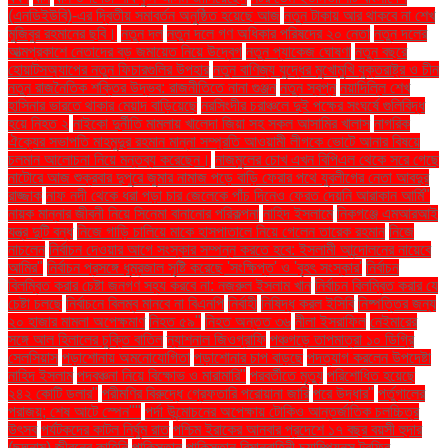
(এনডিইউবি)-এর দ্বিতীয় সমাবর্তন অনুষ্ঠিত হয়েছে আজ
নতুন টাকায় আর থাকবে না শেখ
মুজিবুর রহমানের ছবি।
নতুন দল
নতুন দলে গণ অধিকার পরিষদের ২০ নেতা
নতুন দলের
আত্মপ্রকাশে নেতাদের বড় জমায়েত নিয়ে উদ্বেগ
নতুন প্যাকেজ ঘোষণা
নতুন বছরে
হোয়াটসঅ্যাপের নতুন ফিচারগুলির উপহার
নতুন বাণিজ্য যুদ্ধের মুখোমুখি যুক্তরাষ্ট্র ও চীন
নতুন রাজনৈতিক শক্তির উদ্ভব: রাজনীতিতে নানা গুঞ্জন
নতুন স্বপ্ন
নয়াদিল্লি শেখ
হাসিনার ভারতে থাকার মেয়াদ বাড়িয়েছে
নরসিংদীর চরাঞ্চলে দুই পক্ষের সংঘর্ষে গুলিবিদ্ধ
হয়ে নিহত ২
নাইকো দুর্নীতি মামলায় খালেদা জিয়া সহ সকল আসামির খালাস
নাগরিক
ঐক্যের সভাপতি মাহমুদুর রহমান মান্না সম্প্রতি আওয়ামী লীগকে ভোটে আনার বিষয়ে
চলমান আলোচনা নিয়ে মন্তব্য করেছেন।
নাজমুলের চোখ এখন বিপিএল থেকে সরে গেছে
নাটোরে আজ শুক্রবার দুপুরে জুমার নামাজ পড়ে বাড়ি ফেরার পথে যুবলীগের নেতা আবদুর
রাজ্জাক
নাফ নদী থেকে ধরা পড়া চার জেলেকে পাঁচ দিনেও ফেরত দেয়নি আরাকান আর্মি"
নায়ক মান্নার জীবনী নিয়ে সিনেমা বানানোর পরিকল্পনা
নাহিদ ইসলামে
নিকগঞ্জে এমআরআই
যন্ত্র দুটি বন্ধ
নিজে গাড়ি চালিয়ে মাকে হাসপাতালে নিয়ে গেলেন তারেক রহমান
নিজে
নাচলেন
নির্বাচন দেওয়ার আগে সংস্কার সম্পন্ন করতে হবে: ইসলামী আন্দোলনের নায়েবে
আমির"
নির্বাচন প্রসঙ্গে ধূম্রজাল সৃষ্টি করেছে 'সংক্ষিপ্ত' ও 'বৃহৎ সংস্কার'
নির্বাচন
বিলম্বিত করার চেষ্টা জনগণ সহ্য করবে না: নজরুল ইসলাম খান
নির্বাচন বিলম্বিত করার যে
চেষ্টা চলছে
নির্বাচনে বিলম্ব মানবে না বিএনপি
নির্বাহী
নিষিদ্ধ করল ইসিবি
নিষ্পত্তির জন্য
২০ হাজার মামলা অপেক্ষমাণ
নিহত ৫৯"
নিহত অন্তত ৩৬
নীলা ইসরাফিল
নেইমারের
সঙ্গে আল হিলালের চুক্তি বাতিল
ন্যাশনাল জিওগ্রাফি
পঞ্চগড়ে তাপমাত্রা ১০ ডিগ্রি
সেলসিয়াস
পড়াশোনায় অমনোযোগিতা
পড়াশোনার চাপ বাড়ছে
পদত্যাগ করলেন উপদেষ্টা
নাহিদ ইসলাম
পদবঞ্চনা নিয়ে বিক্ষোভ ও মারামারি"
পরবর্তীতে মৃত্যু
পরিশোধিত হয়েছে
২৪২ কোটি ডলার"
পরীমণির বিরুদ্ধে গ্রেফতারি পরোয়ানা জারি
পরে উদ্ধার"
পর্তুগালের
পরাজয়; শেষ আটে স্পেন""
পর্দা উন্মোচনের অপেক্ষায় টোকিও আন্তর্জাতিক চলচ্চিত্র
উৎসব
পর্যটকদের কাটল নির্ঘুম রাত
পশ্চিম ইরাকের আনবার প্রদেশে ১৭ বছর বয়সী হুদার
(ছদ্মনাম) জীবনের কাহিনি
পাকিস্তান
পাকিস্তান বিমানবাহিনী চ্যাম্পিয়নস ট্রফির