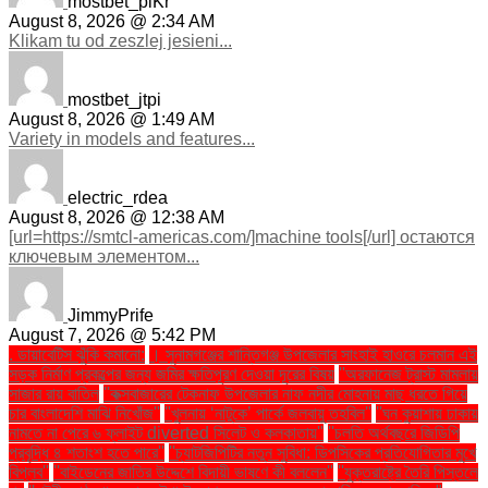
mostbet_plKr
August 8, 2026 @ 2:34 AM
Klikam tu od zeszlej jesieni...
mostbet_jtpi
August 8, 2026 @ 1:49 AM
Variety in models and features...
electric_rdea
August 8, 2026 @ 12:38 AM
[url=https://smtcl-americas.com/]machine tools[/url] остаются
ключевым элементом...
JimmyPrife
August 7, 2026 @ 5:42 PM
. ডায়াবেটিস ঝুঁকি কমানো:
। সুনামগঞ্জের শান্তিগঞ্জ উপজেলার সাংহাই হাওরে চলমান এই
সড়ক নির্মাণ প্রকল্পের জন্য জমির ক্ষতিপূরণ দেওয়া দূরের বিষয়
''অরফানেজ ট্রাস্ট মামলায়
সাজার রায় বাতিল
''কক্সবাজারের টেকনাফ উপজেলার নাফ নদীর মোহনায় মাছ ধরতে গিয়ে
চার বাংলাদেশি মাঝি নিখোঁজ''
''খুলনায় ‘নাটুকে’ পার্কে জলবায়ু তহবিল''
''ঘন কুয়াশায় ঢাকায়
নামতে না পেরে ৬ ফ্লাইট diverted সিলেট ও কলকাতায়''
''চলতি অর্থবছরে জিডিপি
প্রবৃদ্ধি ৪ শতাংশ হতে পারে''
''চ্যাটজিপিটির নতুন সুবিধা: ডিপসিকের প্রতিযোগিতার মুখে
বিপ্লব''
''বাইডেনের জাতির উদ্দেশে বিদায়ী ভাষণে কী বললেন''
''যুক্তরাষ্ট্রে তৈরি পিস্তলে