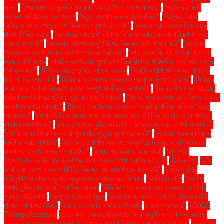
তলব"
"শেয়ারবাজারে মূলধনি মুনাফার কর ১৫% এ নেমে এসেছে"
"শ্রমিকেরা দাবি
করছেন অতিরিক্ত ১০ শতাংশ
"সবুজ আপেলের নানা উপকারিতা"
"সংযুক্ত আরব
আমিরাত সফর শেষে দেশে ফিরলেন প্রধান উপদেষ্টা"
"সরকার প্রতি ডজন ডিম ১৩০
টাকায় বিক্রি করবে"
"সরকারের আওয়ামী লীগকে নিষিদ্ধ করার কোনো পরিকল্পনা নেই:
প্রধান উপদেষ্টা"
"সংস্কার কমিশনের সুপারিশের বিরুদ্ধে ইসি পাঠাল চিঠি"
"সংস্কার
প্রস্তাবের আগে নির্বাচন কমিশন গঠনের প্রক্রিয়া"
"সাত মাসে বিদেশি ঋণ বৃদ্ধি পেয়ে
৩৯৪ কোটি ডলার
"সামরিক তৎপরতার মুখে জাপোরিঝঝিয়াতে পরিদর্শনে ব্যর্থ আইএইএর
পর্যবেক্ষকেরা"
"সিটিকে আরও ডুবিয়ে সালাহ বললেন
"সিরামিক শিল্প মালিকদের গ্যাসের
দাম না বাড়ানোর দাবি"
"সিরিয়ায় আইএসের পুনরুত্থানের ঝুঁকি দ্বিগুণ হয়েছে"
"সিরিয়ায়
কারা কোন এলাকা নিয়ন্ত্রণ করছে: সম্পূর্ণ মানচিত্র বিশ্লেষণ"
"সিলেট সীমান্তে ভারতীয়
খাসিয়া সম্প্রদায়ের গুলিতে দুই বাংলাদেশি আহত"
"সিলেট-ম্যানচেস্টার রুটে বিমান চলাচল
অব্যাহত রাখার আহ্বান"
"সিলেটে এক দিনের ব্যবধানে ‘ভারতীয় খাসিয়া গু‌লিতে’ নিহত
আরেকজন"
"সেনাবাহিনীকে ধৈর্যের সঙ্গে কাজ করতে হবে নির্বাচিত সরকার আসা পর্যন্ত:
সাভারে সেনাপ্রধান"
"সোনার কমোড চুরির অভিযোগে চক্রের সদস্যরা দোষী সাব্যস্ত"
"সৌদি আরব গিয়ে কেন নারী গৃহকর্মীরা মৃত্যুর মুখে পড়ছেন?"
"স্থানীয় সরকার নির্বাচন
নির্দলীয় করার সুপারিশ"
"হাইকোর্টের পূর্ণাঙ্গ আদেশ: অন্তর্বর্তী সরকার আইনি দলিল ও
জনগণের ইচ্ছার সমর্থনে প্রতিষ্ঠিত"
"হাঙ্গার প্রজেক্টে ঢাকায় চাকরি
"হালিশহর
"হাসপাতালে ভর্তির পর প্রকাশিত হলো প্রথম পোপ ফ্রান্সিসের ছবি"
"হিজবুল্লাহ
"হুথি
কারা এবং ট্রাম্প কেন গোষ্ঠীটির বিরুদ্ধে বড় হামলা শুরু করলেন?"
"হোটেল ইন্টার
কন্টিনেন্টালের সামনে জুলাই অভ্যুত্থানে আহতদের বিক্ষোভ
“আমি ডিভোর্সি
“জ্যোতি
আমার কুমিল্লার মেয়ে”: আসিফ আকবর
“টিসিবির পণ্য কেনার সময় ক্রেতাদের পাঁচটি
প্রধান অভিযোগ”
“ডেঙ্গুতে ৭ জনের মৃত্যু
“দুবাই থেকে অবৈধ পথে ৩২ হাজার কোটি
টাকার সোনা প্রবাহিত”
“বর্ষে ২০০ কোটি টাকার বেশি বরাদ্দ
১ জন গ্রেপ্তার"
1000$
Trump Account
১০৩ কোটি টাকার হেলিকপ্টার নিয়ে অনুশীলনে গেলেন নেইমার
১২০০ টাকা প্যাকেজে হেলথ চেকআপের সুযোগ ইনসাফ বারাকাহ হাসপাতালে
১৮ বছরের