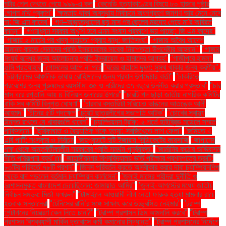
মর্টার শেল দেখতে পেয়ে ৯৯৯-এ কল
"কেনেডি হত্যাকাণ্ডের বিষয়ে ৮০ হাজার পৃষ্ঠার
গোপন নথি প্রকাশ"
"ক্ষমতায় থাকা অবস্থায় নির্বাচনে অংশগ্রহণ জনগণ আর মেনে নেবে
না: জি এম কাদের"
"গণ–অভ্যুত্থানের ছয় মাস পর ছেলের মরদেহ পেয়ে মা'র অবিরত
কান্না"
"গণমাধ্যম সরকার অখুশি হবে এমন সংবাদ প্রকাশে ভয় পাচ্ছে: জি এম কাদের"
"গাজায় ২ মার্চের পর খাদ্য সহায়তা প্রবাহ বন্ধ: জাতিসংঘ"
"গাজায় অবৈধ আদেশ
অমান্য করতে সেনাদের প্রতি ইসরায়েলের সাবেক নিরাপত্তা উপদেষ্টার আহ্বান"'
"গাজার
সংঘর্ষ বন্ধের জন্য আলোচনার প্রতি ইসরায়েল ও হামাসের আগ্রহ"
"গাজীপুরে হামলা:
ওসি প্রত্যাহার
"গোসলের আগে না পরে
"ঘরের বাতাসে দূষণ: সুস্থ থাকার জন্য করণীয়".
"চট্টগ্রামের আঞ্চলিক ভাষায় রোহিঙ্গাদের জন্য প্রধান উপদেষ্টার বার্তা"
"চাকরিতে
প্রবেশের জন্য পুরুষদের বয়সসীমা ৩৫ ও নারীদের ৩৭ বছরে উন্নীত করার প্রস্তাব"
"চার
মাস ধরে রপ্তানি আয় ৪ বিলিয়ন ডলারের উপরে"
"চারটি পদ ছাড়া জাতীয় নাগরিক কমিটির
বাকি সব কমিটি বিলুপ্ত ঘোষণা"
"চারবার বসতভিটা সরিয়েও ভাঙনের আতঙ্কে আলী
আহমদ"
"চীনের ৫টি পদক্ষেপ
"চুয়েট ছাত্রলীগের সভাপতি আটক"
"চোখের স্বাস্থ্য
উন্নত রাখতে যে খাবারগুলি খাবেন"
"চ্যাম্পিয়নস ট্রফি: ২ শর্তে হাইব্রিড মডেলে সম্মত
পাকিস্তান"
"ছুরিকাঘাত ও বৈদ্যুতিক শকে হত্যা: সবজিখেতে লাশ ফেলা"
"জমিয়ত ও
এবি পার্টি: সংস্কার ও নির্বাচন
"জয়পুরহাটে হাট ইজারায় সিন্ডিকেটের কারসাজি
"জাপানের
পক্ষ থেকে অন্তর্বর্তীকালীন সরকারের প্রতি সমর্থন পুনর্ব্যক্ত"
"জার্মানির কঠোর অভিবাসন
নীতি পরিকল্পনা ব্যর্থ"m
"জাহাঙ্গীরনগর বিশ্ববিদ্যালয় ভর্তি পরীক্ষার প্রশ্নপত্রে ত্রুটি:
৮০টির পরিবর্তে ৭৮টি প্রশ্ন"
"জিনস পরিবর্তন করতে অস্বীকার করায় দাবা চ্যাম্পিয়নশিপ
থেকে বাদ পড়লেন বর্তমান চ্যাম্পিয়ন কার্লসেন"
"জুলাই মাসের শহীদরা দুর্নীতি ও
দুঃশাসনমুক্ত বাংলাদেশ চেয়েছিলেন: জামায়াত আমির"
"জুলাই-আগস্টের মধ্যে জাতীয়
নির্বাচন সম্ভব: মির্জা ফখরুল"
"টাঙ্গাইলে আওয়ামী লীগ নেতা ফারুক হত্যা মামলার রায়ে
হতবাক সন্তানেরা
"টেনিসের রানি’র সঙ্গে সাক্ষাৎ করে উচ্ছ্বসিত নেইমার"
"ট্রাম্প
পেন্টাগনের নিয়ন্ত্রণ কেন নিতে চান?"
"ট্রাম্প প্রশাসন ডিম আমদানি করবে"
"ট্রাম্প
প্রশাসন বিশ্বব্যাপী মার্কিন দূতাবাসে কর্মী কমানোর সিদ্ধান্ত"
"ট্রাম্প প্রশাসনের নির্দেশে