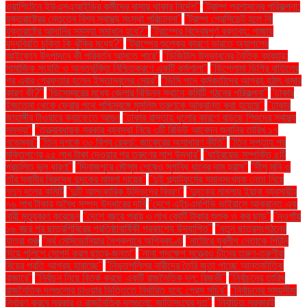
ওয়াশিংটনে ইউএসএআইডির কর্মীদের বাসায় থাকার নির্দেশ"
"ট্রাম্প প্রশাসনের পরিকল্পনা:
যুক্তরাষ্ট্রের নেতৃত্বে বিশ্ব স্বাস্থ্য সংস্থা পরিচালনা"
"ট্রাম্প প্রেসিডেন্ট হলে কি
যুক্তরাষ্ট্রে আদানির সমস্যা সমাধান হবে?"
"ট্রাম্পের বিদ্বেষপূর্ণ বক্তব্য: গাজায়
যুদ্ধবিরতি চুক্তি কি ঝুঁকির মধ্যে?"
"ট্রাম্পের শুল্কের কারণে ভারতে অ্যাপলের
আইফোন উৎপাদনে কী পরিবর্তন আসতে পারে"
"ডিজিটাল উদ্ভাবনের নৈতিক ব্যবহার:
সামাজিক সংহতি ও অন্তর্ভুক্তি নিশ্চিতকরণে একটি কর্মশালা"
"ডিপ্লোমা ডিগ্রি বাতিলের
পর এবার গ্রেফতার হলেন ইস্তাম্বুলের মেয়র"
"ডিসি পদে কর্মকর্তাদের আগ্রহ হঠাৎ কমার
কারণ কী?"
"ডিসেম্বরের মধ্যে জেলার বিভিন্ন স্থানে কমিটি গঠনের পরিকল্পনা"
"ঢাকার
ইজতেমা থেকে ফেরার পথে পশ্চিমবঙ্গে মুসলিম তরুণকে আক্রান্ত করা হয়েছে"
"ঢাকার
জাহাঙ্গীর টাওয়ারে ক্যাফেতে আগুন
"ঢাকার রাস্তায় ধুলোর কারণে বাড়ছে শিশুদের স্বাস্থ্য
সমস্যা"
"তত্ত্বাবধায়ক সরকার ব্যবস্থা নিয়ে ৩টি রিভিউ আবেদন শুনানির তারিখ ১৭
নভেম্বর"
"তিন দশকে ৩০ বিশ্ব রেকর্ড: জাকেরের অসাধারণ কীর্তি"
"তিন সপ্তাহ পর
মুক্তিপণের ২৫ লাখ টাকা দেওয়ার পর তরুণের লাশ উদ্ধার"
"থাইরয়েড সম্পর্কিত ৫টি
প্রচলিত ভুল ধারণা"
"দিনাজপুরে মৌসুম শেষেও সুগন্ধি ধানের দাম হ্রাস"
"দীপু মনি ও
তাঁর স্বামীর বিরুদ্ধে দুদকের মামলা দায়ের"
"দুই প্ল্যাটফর্মের সমানসংখ্যক নেতা নিয়ে
নতুন দলের কমিটি
"দুটি আলংকারিক উদ্ভিদের বিবরণ"
"দুদকের মামলায় ইয়াবা ব্যবসায়ীর
৭৬ লাখ টাকার অবৈধ সম্পদ উদ্ধারের দাবি
"দেশে এইচএমপিভি ভাইরাসে আক্রান্ত এক
নারী মৃত্যুবরণ করেছেন
"দেশে বছরে প্রায় ৩ লাখ কোটি টাকার শুল্ক ও কর ছাড়"
"নওগাঁয়
১৬ বছর পর ছাত্রশিবিরের প্রতিষ্ঠাবার্ষিকী প্রকাশ্যে উদযাপিত"
"নতুন ছাত্রসংগঠনের
যাত্রা শুরু
"নর্থ মেসিডোনিয়ার নৈশক্লাবে অগ্নিকাণ্ড
"নাটোরে যুবলীগ নেতাকে পিটুনি
দিয়ে পুলিশে সোপর্দ করল ছাত্র-জনতা"
"নানা পদক্ষেপ সত্ত্বেও চীনের তরুণ-তরুণীরা
বিয়ের প্রতি আগ্রহ হারাচ্ছে"
"নিভৃতপল্লির নারীদের তৈরি জুতা পাচ্ছে আন্তর্জাতিক
বাজারে"
"নির্বাচন নিয়ে বিতর্ক করছে একটি রাজনৈতিক দল: রিজভী"
"নির্বাচনের তারিখ
রাজনৈতিক দলগুলোর চাওয়ার ভিত্তিতে নির্ধারিত হবে: প্রেস সচিব"
"নির্বাচনের সময়সীমা
নির্ধারণ করবে সরকার ও রাজনৈতিক দলগুলো: জাতিসংঘের দূত"
"নির্বাচিত সরকারই