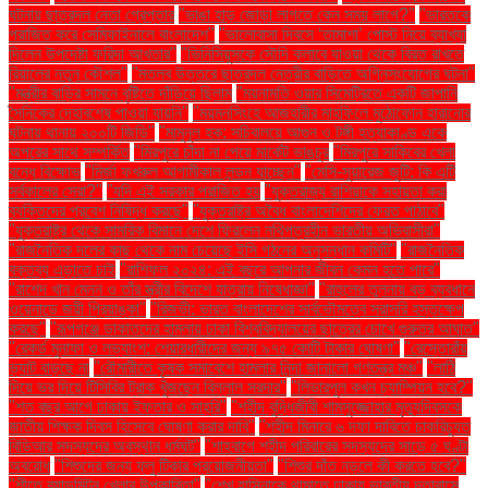
ঘটনায় ছাত্রদল নেতা গ্রেপ্তার
"ভাঙা হাড় জোড়া লাগতে কেন সময় লাগে?"
"ভারতকে
পরাজিত করে সেমিফাইনালে বাংলাদেশ"
"ভালোবাসা দিবসে ‘তামাশা’ পোস্ট নিয়ে ব্যাখ্যা
দিলেন উপদেষ্টা ফরিদা আখতার"
"ভিনিসিয়ুসকে সৌদি ক্লাবে যাওয়া থেকে বিরত রাখতে
রিয়ালের নতুন কৌশল"
"মতলব উত্তরে ছাত্রদল নেত্রীর বাড়িতে অগ্নিসংযোগের ঘটনা"
"মন্ত্রীর বাড়ির সামনে বৃষ্টিতে দাঁড়িয়ে ছিলাম
"ময়নামতি ওয়ার সিমেট্রিতে একটি জাপানি
সৈনিকের দেহাবশেষ পাওয়া যায়নি"
"ময়মনসিংহে আজহারীর মাহফিলে মুঠোফোন হারানোর
ঘটনায় থানায় ২০০টি জিডি"
"মামুনুল হক: সচিবালয়ে আগুন ও টঙ্গী হত্যাকাণ্ড একে
অপরের সাথে সম্পর্কিত
"মিরপুরে চাঁদা না পেয়ে মার্কেট ভাঙচুর
"মিরপুরে সাকিবের খেলা
বন্ধে বিক্ষোভ
"মির্জা ফখরুল আগামীকাল লন্ডন যাচ্ছেন"
"মেসি-সুয়ারেজ জুটি: কি এটি
সর্বকালের সেরা?"
"যদি এই সরকার পরাজিত হয়
"যুক্তরাজ্য রাশিয়াকে সহায়তা করা
ব্যক্তিদের প্রবেশ নিষিদ্ধ করছে"
"যুক্তরাষ্ট্র অবৈধ বাংলাদেশিদের ফেরত পাঠাবে"
"যুক্তরাষ্ট্র থেকে সামরিক বিমানে দেশে ফিরলেন নথিপত্রহীন ভারতীয় অভিবাসীরা"
"রাজনৈতিক দলের কাছ থেকে নাম চেয়েছে ইসি গঠনের অনুসন্ধান কমিটি"
"রাজনৈতিক
বক্তব্য এড়াতে চাই
"রাশিফল ২০২৪: এই বছরে আপনার জীবন কেমন হতে পারে"
"রাশেদ খান মেনন ও তাঁর স্ত্রীর বিদেশে যাত্রায় নিষেধাজ্ঞা"
"রাহুলের তুলনায় বড় ব্যবধানে
ওয়েনাডে জয়ী প্রিয়াঙ্কা"
"রিজভী: ভারত বাংলাদেশের সার্বভৌমত্বে সরাসরি হস্তক্ষেপ
করছে"
"রূপগঞ্জে ডাকাতদের হামলায় ঢাকা বিশ্ববিদ্যালয়ের ছাত্রের চোখে গুরুতর আঘাত"
"রেকর্ড মুনাফা ও লভ্যাংশ: শেয়ারধারীদের জন্য ৯৭৫ কোটি টাকার ঘোষণা"
"রেস্তোরাঁয়
ভ্যাট বাড়ছে না
"রৌমারীতে কৃষক সমাবেশে হামলার নিন্দা জানালো গণতন্ত্র মঞ্চ"
"লাঠি
দিয়ে ভর দিয়ে টিসিবির ট্রাক খুঁজছেন বিল্লাল সরদার"
"লিভারপুল কখন চ্যাম্পিয়ন হবে?"
"শত বছর আগে ঢাকায় ইফতার ও সাহ্‌রি"
"শহীদ বুদ্ধিজীবী শামসুজ্জোহার মৃত্যুদিবসকে
জাতীয় শিক্ষক দিবস হিসেবে ঘোষণা করার দাবি"
"শহীদ মিনারে ৬ দফা দাবিতে চাকরিচ্যুত
বিডিআর সদস্যদের অবস্থান ধর্মঘট"
"শাহবাগে শহীদ পরিবারের সদস্যদের সাড়ে ৫ ঘণ্টা
অবরোধ
"শিশুদের জন্য ফ্লু টিকার প্রয়োজনীয়তা"
"শিশুর দাঁত নড়লে কী করতে হবে?"
"শীতে ব্যাডমিন্টন খেলার উপকারিতা"
"শেখ হাসিনাকে থামাতে ঢাকায় ভারতীয় দূতাবাসে