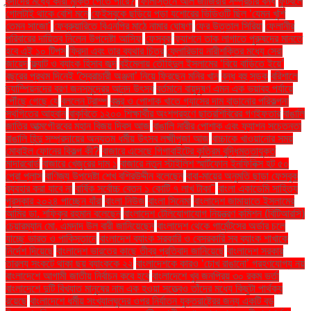
বন্দীদের মধ্যে কারা মুক্তি পেতে পারে?
ফিলিস্তিনে আল জাজিরার সম্প্রচার বন্ধ
ফুটবলে
গোলটাই থাকে বেশি মনে
ফেইসবুকে ছড়িয়ে পড়া যশোরের ভিডিওটি ছিল ‘যেমন খুশি
তেমন সাজো’
ফেব্রুয়ারিতে বিএনপির মাঠে নামার ঘোষণা
ফের উত্তাল সিরিয়া
ফেলানীর
পরিবারের দায়িত্ব নিলেন উপদেষ্টা আসিফ
ফেসবুক
ফ্যাশনে তাক লাগাতে পুরুষদের মানতে
হবে এই ১০ টিপস
ফ্রিদা এবং তার ব্যথার চিত্র
ফ্লোরিডায় নারীশক্তির মধ্যে সেরা
জায়েদ
ফ্ল্যাট ও ব্যাংক হিসাব জব্দ
বইমেলায় তৌহিদুল ইসলামের ‘বিয়ে বাড়িতে ইয়ে’
বছরের প্রথম দিনেই ‘স্বৈরাচারী অঞ্জনা’ নিয়ে ফিরছেন মনির খান
বন্ধ বহু সড়ক
বরিশালে
চ্যাম্পিয়নদের বরণ জনসমুদ্রের আনন্দ উৎসব
বর্তমানে বায়ুদূষণ এমন এক ভয়াবহ পর্যায়ে
পৌঁছে গেছে যে
বললেন ট্রাম্প
বস্ত্র ও পোশাক খাতে গ্যাসের দাম বাড়ানোর পরিকল্পনা
স্থগিতের আহ্বান
বাকৃবিতে ১২০০ শিক্ষার্থীর অংশগ্রহণে ছাত্রশিবিরের গণইফতার
বাঙালি
জাতির আত্মগৌরবের মহান বিজয় দিবস আজ
বাঙালি নারীর পোশাক এবং ফ্যাশন সচেতনতা
বাঙালি হিন্দু সম্প্রদায়ের অন্যতম ধর্মীয় উৎসব লক্ষ্মীপূজা আজ
বাচ্চাকে খাওয়ানোর সময়
মোবাইল ফোনের বিকল্প কী?
বাজারে এসেছে গিগাবাইটের কৃত্রিম বুদ্ধিমত্তাযুক্ত
মাদারবোর্ড
বাজারে খেজুরের দাম ১
বাজারে নতুন স্টাইলিশ স্মার্টফোন ইনফিনিক্স হট ৫০
প্রো প্লাস
বাণিজ্য উপদেষ্টা শেখ বশিরউদ্দীন বলেছেন
বাবা-মায়ের অনুমতি ছাড়া ফেসবুক
ব্যবহার করা যাবে না
বার্ষিক সর্বোচ্চ বেতন ১ কোটি ৭ লাখ টাকা"
বাংলা একাডেমি সাহিত্য
পুরস্কার ২০২৪ পাচ্ছেন যাঁরা
বাংলা নিউজ
বাংলা সিনেমা
বাংলাদেশ জামায়াতে ইসলামের
আমির ডা. শফিকুর রহমান বলেছেন
বাংলাদেশ টেলিযোগাযোগ নিয়ন্ত্রণ কমিশন (বিটিআরসি)
চেয়ারম্যান মো. এমদাদ উল বারী জানিয়েছেন
বাংলাদেশ থেকে গার্মেন্টসের অর্ডার চলে
যাচ্ছে ভারত ও পাকিস্তানে
বাংলাদেশ ব্যাংক সরকারি ও বেসরকারি সব ব্যাংক শাখাকে
নির্দেশ দিয়েছে
বাংলাদেশ ভারতের কাছে তীব্র প্রতিবাদ জানিয়েছে
বাংলাদেশ সরকার
তারল্য সংকটে থাকা ছয় ব্যাংককে ২২
বাংলাদেশকে কারও ‘চোখ রাঙানো’ গ্রহণযোগ্য নয়
বাংলাদেশে আগামী জাতীয় নির্বাচন কবে হবে
বাংলাদেশে খুব জনপ্রিয় ৩০ রকম ভর্তা
বাংলাদেশে দুটি বিখ্যাত মানুষের নাম এক হওয়া সত্ত্বেও তাঁদের মধ্যে কিছুটা পার্থক্য
রয়েছে
বাংলাদেশে ধর্মীয় সংখ্যালঘুদের ওপর নির্যাতন যুক্তরাষ্ট্রের জন্য একটি বড়