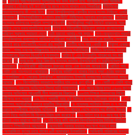
খুন
''রাষ্ট্রীয় পৃষ্ঠপোষকতায় লুটপাটের পথ বন্ধ করতে হবে: সাংবাদিক নেতা আজিজ"
''সুন্দরবনে নৌকায় দুই মণ হরিণের মাংস ফেলে পালাল চোর শিকারিরা''
'টিউলিপের
পদত্যাগপত্রে কী লেখা ছিল''
'ঢাকা বিশ্ববিদ্যালয় কেন্দ্রীয় ছাত্র সংসদ নির্বাচন: একটি
বিশ্লেষণ''
'শিক্ষাপ্রতিষ্ঠানে ‘গোপন রাজনীতি’ নিষিদ্ধের আহ্বান ছাত্রদলের''
'সংবিধান
সংস্কার কমিশনের সুপারিশ সম্পর্কে বিএনপি
‘অস্ট্রেলিয়া প্রতি মিনিটে ভারতকে স্মরণ
করিয়ে দেবে ধবলধোলাইয়ের কথা’
‘ইইউ ও ইউরোপীয় বিনিয়োগ ব্যাংক বাংলাদেশকে
পরিবেশ সুরক্ষায় সহায়তা দেবে’
‘এটা হয়তো আমার শেষ ম্যাচ’"
‘গণ–অভ্যুত্থান পরবর্তী
বিশ্ববিদ্যালয় ক্যাম্পাসে শান্তিপূর্ণ পরিবেশ প্রতিষ্ঠিত’
‘জয় বাংলা’কে জাতীয় স্লোগান
ঘোষণা করে হাইকোর্টের দেওয়া রায় স্থগিত
‘জাতীয় দলে আর খেলছি না’
‘ট্রাম্প একজন
উন্মাদ’: গাজা দখলের পরিকল্পনায় ফিলিস্তিনিদের প্রতিক্রিয়া
‘নির্বাচন বিলম্বিত হওয়ার
সংস্কারের বিরুদ্ধে বিএনপি’র অবস্থান’
‘পাঠান টু’ এর চিত্রনাট্য শাহরুখের মন জয়
করেছে
‘মা
‘মুনাফেকি’ নিয়ে রিজভীর মন্তব্য জাতীয় ঐক্যবিরোধী ও দুরভিসন্ধিপূর্ণ:
জামায়াত"
‘যুদ্ধবিরোধী’ রবীন্দ্রনাথ ঠাকুরের কাছে এক ইংরেজ মায়ের চিঠি
‘রোহিত শর্মা -
মোটা এবং গড়পড়তা খেলোয়াড়’
‘শিবিরের কমিটি’তে থাকার বিষয়ে পূজা চেরির বক্তব্য
"‘গণপরিষদ’ ও ‘সেকেন্ড রিপাবলিক’: জামায়াতসহ ইসলামী দলগুলোর মতভিন্নতা সামনে
আসছে"
"১০ কিলোমিটার ব্যবধানে সবজির দাম ৩-৪ গুণ বৃদ্ধি"
"১০ কোটি ও এমপি পদের
প্রলোভন: নুরুলের অভিযোগ মিথ্যা দাবি সামান্তার"
"১৫ বছরে বিচার ছাড়া ১৯২৬ জনের
হত্যার অভিযোগ আওয়ামী লীগ সরকারের বিরুদ্ধে"
"১৮তম শিক্ষক নিবন্ধনের লিখিত
পরীক্ষার ফল প্রকাশ
"১৯ দিনে প্রবাসী আয় দুই বিলিয়ন ডলার অতিক্রম করেছে"
"২৭টি
ব্যাগসহ অস্ট্রেলিয়া সফরে ভারতীয় ক্রিকেটার
"৪ নভেম্বর সংবিধান দিবস ও ৭ মার্চের
গুরুত্ব অস্বীকার: সিপিবির অভিমত"
"৬৭ দিন সাগরে ভেসে থাকার পর জীবিত উদ্ধার
"৭
বদলি নিয়ে ব্রাজিল কি ফিফার নিয়ম ভঙ্গ করেছে?"
"৭০ মাইল দূরে ৪০ বছর পর খুঁজে
পাওয়া গেল হারানো আংটি"
"৮ দবি নিয়ে কবি নজরুল বিশ্ববিদ্যালয়ের মিডিয়া স্টাডিজ
বিভাগে শিক্ষার্থীদের আন্দোলন"
"অন্তর্বর্তী সরকার যথাযথ পদক্ষেপ গ্রহণে ব্যর্থ
"অপরাজিতা ফুলের চায়ে পাবেন ৬টি অসাধারণ উপকারিতা"
"অভিবাসী পরিবারের সন্তান