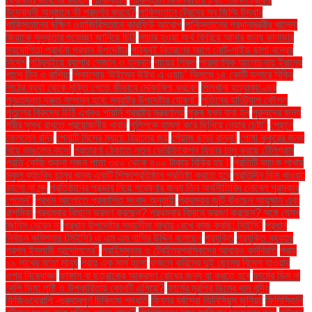
উদ্বোধনী অনুষ্ঠানে কী প্রদর্শন করবে?
পাকিস্তানে ট্রেনের সব জিম্মি উদ্ধার
পাকিস্তানের দক্ষিণ ওয়াজিরিস্তানে কারফিউ আরোপ
পাকিস্তানের প্রধানমন্ত্রীর খালেদা
জিয়াকে সুস্থতার শুভেচ্ছা জানিয়ে চিঠি
পাচার হওয়া অর্থ ফিরিয়ে আনার জন্য কানাডার
সহযোগিতা প্রার্থনা প্রধান উপদেষ্টার
পাঠ্যবই বিতরণের আগে নোট-গাইড ছাপা বন্ধের
নির্দেশ
পাঠ্যবইয়ে র‍্যাপার সেজান ও হান্নান
পায়ের শিকল
পারমাণবিক আলোচনায় ইরানের
পাশে চীন ও রাশিয়া
পিকাসোর ‘উইমেন উইথ এ ওয়াচ’ নিলামে ১৪ কোটি ডলারে বিক্রি
পিঠের ব্যথা থেকে মুক্তি পেতে কীভাবে মোকাবিলা করবেন
পিলখানা হত্যাকাণ্ডের
পুনঃতদন্ত দ্রুত সম্পন্ন হবে: স্বরাষ্ট্র উপদেষ্টার ঘোষণা"
পুতিনের হানিট্র্যাপ কৌশল
পুতুলের বিরুদ্ধে চিঠি এখনও পায়নি পররাষ্ট্র মন্ত্রণালয়
পুরুষ যখন বাবা হন
পুরুষদের জন্য
শরীর সুস্থ রাখতে প্রয়োজনীয় খাবার
পুলিশকে হামলা করে ছিনিয়ে নেয়ার চেষ্টা"
পেছনে
ফেললেন রদ্রি
পেনাল্টি মিসের ম্যাচে রিয়ালের জয়
পেঁয়াজ ছাড়া রান্না!
পোষা কুকুরের জন্য
বিয়ে ভাঙলেন কনে!
প্রতারণা ঠেকাতে নতুন ভেরিফিকেশন ফিচার চালু করছে টেলিগ্রাম
প্রতি কেজি শুকনা শজন পাতা ৩৫০ থেকে ৪০০ টাকায় বিক্রি হয়।
প্রতিটি ব্যাংক শাখায়
স্কুল ব্যাংকিং চালুর জন্য একটি শিক্ষাপ্রতিষ্ঠান প্রতিষ্ঠা করতে হবে
প্রতিদিন ডিম খাওয়া:
ভালো না মন্দ
প্রতিষ্ঠানের প্রভাব নিয়ে গবেষণার জন্য তিন অর্থনীতিবিদ নোবেল পুরস্কার
পেলেন"
প্রথম আলোতে প্রকাশিত সংবাদ অনুযায়ী
প্রথমবার জুটি বাঁধছেন আয়ুষ্মান এবং
রাশমিকা
প্রথমবার বিমানে ভ্রমণ করছেন? প্রথমবার বিমানে ভ্রমণ করছেন? সঙ্গে যেসব
জিনিস নেবেন না
প্রধান উপদেষ্টার সময়সীমা মাথায় রেখে কাজ করছি: সিইসি"
প্রধান
নির্বাচন কমিশনার (সিইসি) এ এম এম নাসির উদ্দিন বলেছেন
প্রযুক্তি
প্রযুক্তি ব্যবহার
প্রশ্ন ইসলামী আন্দোলনের"
প্রাইমমুভার ও ট্রেইলরশ্রমিকদের আবারও কর্মবিরতি
প্রায়
১৯ লাখের মতো মানুষ
প্রায় এক মাস হলো
ফজলে করিমের দুই ছেলের বিদেশ যাওয়ার
ওপর নিষেধাজ্ঞা
ফাঙ্গাস বা ছত্রাকের আক্রমণ রোধের জন্য যা করতে হবে
ফার্মের ডিম না
দেশি ডিম: পুষ্টি ও উপকারিতায় কোনটি এগিয়ে?
ফার্মের মুরগির ডিমের দাম বৃদ্ধি
ফিজিওথেরাপি -গুরুত্বপূর্ণ চিকিৎসা পদ্ধতি
ফিফার বর্ষসেরা ভিনিসিয়ুস জুনিয়র
ফিলিস্তিনি