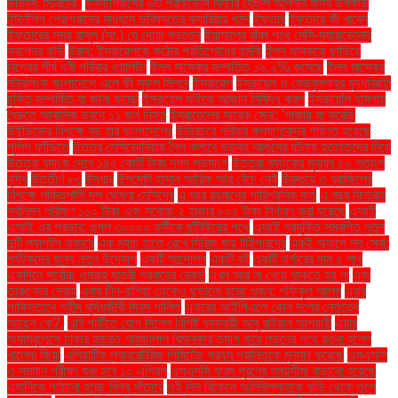
ডাউনিং স্ট্রিটের"
ইনস্টাগ্রামের ৬টি প্রাইভেসি ফিচার যেগুলি আপনার জন্য উপকারী
ইন্টার্নশিপ প্রোগ্রামের মাধ্যমে ভবিষ্যতের ক্যারিয়ার গঠন
ইফতার
ইফতারে কী খাবেন
ইফতারের সময় রাসুল (সা.) যে দোয়া পড়তেন
ইয়ামালের বাঁকা পথে মেসি-ম্যারাডোনার
স্বপ্নের বাড়ি
ইরান: ইসরায়েলকে কঠোর প্রতিশোধের হুমকি
ইলন মাস্ককে ছাড়িয়ে
বিশ্বের শীর্ষ ধনী পরিবার ওয়ালটন
ইলন মাস্কের সম্পত্তি ১৯.২% কমেছে
ইলন মাস্কের
স্টারলিংক বাংলাদেশে এলে কী সুফল মিলবে
ইসরায়েল
ইসরায়েল ও হেজবুল্লাহর যুদ্ধবিরতি
চুক্তি সম্পর্কিত যা জানা যাচ্ছে
ইসরায়েল মাইকে আজান নিষিদ্ধ করল
ইসরায়েলি হামলায়
বৈরুতে আবাসিক ভবনে ১১ জন নিহত
ইসরায়েলের সাবেক সেনা: 'গাজায় যা করেছি
উইন্ডিজের বিপক্ষে বড় হার বাংলাদেশের
উড়িরচরে পরিবার কল্যাণকেন্দ্র পরিণত হয়েছে
পুলিশ ফাঁড়িতে
উত্তর মেসিডোনিয়ায় নৈশ ক্লাবে ভয়াবহ আগুনের ঘটনায় হতাহতদের নিয়ে
উত্তরা ব্যাংক দেবে ১৪৫ কোটি টাকা নগদ লভ্যাংশ
উত্তরা ব্যাংকের মুনাফা ৫০ শতাংশ
বৃদ্ধি
উত্তীর্ণ ৮৩
উদ্ধার
উপদেষ্টা হাসান আরিফ আর বেঁচে নেই
উরুগুয়ে ও ব্রাজিলের
বিপক্ষে শক্তিশালী দল ঘোষণা মেসিদের
এ আর রহমানের পারিশ্রমিক কত
এ বছর ফিতরার
সর্বনিম্ন পরিমাণ ১১০ টাকা এবং সর্বোচ্চ ২ হাজার ৮০৫ টাকা নির্ধারণ করা হয়েছে
এআই
এআই এর প্রভাব: গুগল ৩০০০০ কর্মীকে ছাঁটাইয়ের পথে
এআই প্রযুক্তি সম্বলিত নতুন
দুটি ল্যাপটপ বাজারে
এক ম্যাচ হাতে রেখে সিরিজ জয় টাইগারদের
একই অ্যাপে সব সেবা:
পর্যটকদের জন্য নতুন উদ্যোগ
একটি আন্দোলন
একটি বই
একটি বার্গারের দাম ৫ লাখ
একদিনে সর্বোচ্চ ওমরাহ যাত্রী প্রবাহের রেকর্ড
এখন আর না খেয়ে থাকতে হয় না
এবং
তারুণ্যের দ্রোহ
এবার চীন-রাশিয়া থেকেও ছড়ানো হচ্ছে গুজব: শফিকুল আলম
এবার
পাকিস্তানে শহীদ বুদ্ধিজীবী দিবস পালিত
এবারের আইপিএলে কোন দলের নেতৃত্বে
আছেন কে?.
এবি পার্টিতে যোগ দিলেন বিশিষ্ট ব্যবসায়ী আবু রাইয়ান আশয়ারী
এয়ার
অ্যাম্বুলেন্সে ঢাকার হজরত শাহজালাল বিমানবন্দর ত্যাগ করে লন্ডনের পথে রওনা হলেন
খালেদা জিয়া
এশিয়াটিক ল্যাবরেটরিজ লিমিটেড প্রথম প্রান্তিকে মুনাফা করেছে
এসএসসি
ও সমমান পরীক্ষা শুরু হবে ১০ এপ্রিল
এসএসসি ফরম পূরণের সময়সীমা বাড়ানো হয়েছে
এ্যানিকে পাঠানো হচ্ছে বিশ্ব সাঁতারে
ওই দিন বিকেলে অলিউল্লাহকে বাড়ি থেকে তুলে