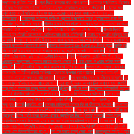
সদস্যকে কুপিয়ে হত্যা
খেজুর দিয়ে ইফতার করা কেন ভালো
খেলাফত মজলিসের বিক্ষোভ:
ধর্ষকের ‘প্রকাশ্যে শাস্তি’ দাবিতে বায়তুল মোকাররম এলাকায় প্রতিবাদ
গণতন্ত্র মঞ্চ
কুড়িগ্রামের রৌমারীতে রাষ্ট্র সংস্কার আন্দোলনের কৃষক সমাবেশে হামলার নিন্দা
জানিয়েছে।
গণমাধ্যম সংস্কার কমিশন প্রধান উপদেষ্টার কাছে প্রতিবেদন জমা দিল
গতকাল বৃহস্পতিবার সন্ধ্যায়
গাজায় ইসরাইলের হামলার মধ্যে ৮০০ কোটি ডলারের অস্ত্র
সহায়তা ঘোষণা যুক্তরাষ্ট্রের
গাজায় ইসরায়েলি হামলায় ১৭ জন নিহত
গাজায় দ্বিতীয়
ধাপের যুদ্ধবিরতি আলোচনা: অনিশ্চয়তার মাঝে পরিস্থিতি
গাজায় যুদ্ধবিরতি চুক্তির শর্ত
অনুযায়ী
গাজায় যুদ্ধবিরতি: ইসরায়েল নাকি হামাস—কোন পক্ষ জিতল
গাজায় যুদ্ধবিরতির
বিষয়ে ভালোই আলোচনা চলছে
গাজার জাবালিয়ায় ৪৮ ঘণ্টায় ৫০ শিশুর মৃত্যু
গাজীপুরে
ঈদের ছুটি বাড়ানোর দাবিতে শ্রমিকদের দেড় ঘণ্টার বিক্ষোভ ও অবরোধ
গাজীপুরে
ঝুটগুদামের আগুন দুই ঘণ্টার চেষ্টায় নিয়ন্ত্রণে
গাড়ি
গাড়িচাপায় বুয়েট শিক্ষার্থীর মৃত্যু:
একমাত্র সন্তানের প্রয়াণে মায়ের অশ্রু থামছে না
গায়ে তেল দেওয়ার সঠিক সময়
কখন?"
গার্মেন্ট সেক্টরে নতুন করে অস্থিরতা সৃষ্টির ষড়যন্ত্র
গুগল ফোন নম্বর কেন চায়
গোয়ালন্দে মা ইলিশ রক্ষায় অভিযানে ট্রলারে উদ্ধার আগ্নেয়াস্ত্র
গ্যাসের দাম বৃদ্ধি
পোশাক খাতে উদ্বেগের সৃষ্টি করেছে
গ্রেফতার
ঘন কুয়াশায় বেড়েছে শীতের অনুভূতি
ঘন
ঘন আঙুল মটকালে হতে পারে যে ক্ষতি
ঘরে বসেই ভ্রুর আকার ঠিক করার সহজ পদ্ধতি
ঘাড় ব্যথা কমানোর জন্য সহজ ব্যায়াম
ঘূর্ণিঝড়
ঘূর্ণিঝড় দানা
চট্টগ্রামে আইনজীবী হত্যায়
: যৌথ বাহিনীর অভিযানে গ্রেপ্তার ২০
চট্টগ্রামে ছিনতাইয়ের আতঙ্ক
চট্টগ্রামের
টেরিবাজারে পোশাকের গুদামে আগুন লাগার ঘটনা
চলতি মাসেই হবে প্রথম চন্দ্র ও
সূর্যগ্রহণ
চাকরি
চাকরির খবর
চামড়ার মানিব্যাগ আসল কি না কীভাবে বুঝবেন?
চারপাশের
বাস্তবতা বদলে দিচ্ছে যে জনপ্রিয় প্রযুক্তিগুলো
চিন্ময় কৃষ্ণ দাস
চীনে নতুন ভাইরাসের
প্রাদুর্ভাব
চীনে প্রবীণদের যত্নে এআই প্রযুক্তির দিকে ঝুঁকছে সরকার
চীনের নতুন
জ্বালানির উৎস থেকে ৬০ হাজার বছরের বিদ্যুতের চাহিদা পূরণ হবে
চীনের মতে
চুরির
স্থান স্বরাষ্ট্র উপদেষ্টা লেফটেন্যান্ট জেনারেল (অব.) মো. জাহাঙ্গীর আলম চৌধুরীর বাসা
থেকে এক কিলোমিটারের মধ্যে।
চুল বড় করার জন্য সেরা তেল
চৌদ্দগ্রামে বন্ধুর প্রেমে