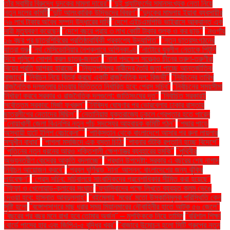
তাঁর স্বামীর বিরুদ্ধে দুদকের মামলা দায়ের"
"দুই প্ল্যাটফর্মের সমানসংখ্যক নেতা নিয়ে
নতুন দলের কমিটি
"দুটি আলংকারিক উদ্ভিদের বিবরণ"
"দুদকের মামলায় ইয়াবা ব্যবসায়ীর
৭৬ লাখ টাকার অবৈধ সম্পদ উদ্ধারের দাবি
"দেশে এইচএমপিভি ভাইরাসে আক্রান্ত এক
নারী মৃত্যুবরণ করেছেন
"দেশে বছরে প্রায় ৩ লাখ কোটি টাকার শুল্ক ও কর ছাড়"
"নওগাঁয়
১৬ বছর পর ছাত্রশিবিরের প্রতিষ্ঠাবার্ষিকী প্রকাশ্যে উদযাপিত"
"নতুন ছাত্রসংগঠনের
যাত্রা শুরু
"নর্থ মেসিডোনিয়ার নৈশক্লাবে অগ্নিকাণ্ড
"নাটোরে যুবলীগ নেতাকে পিটুনি
দিয়ে পুলিশে সোপর্দ করল ছাত্র-জনতা"
"নানা পদক্ষেপ সত্ত্বেও চীনের তরুণ-তরুণীরা
বিয়ের প্রতি আগ্রহ হারাচ্ছে"
"নিভৃতপল্লির নারীদের তৈরি জুতা পাচ্ছে আন্তর্জাতিক
বাজারে"
"নির্বাচন নিয়ে বিতর্ক করছে একটি রাজনৈতিক দল: রিজভী"
"নির্বাচনের তারিখ
রাজনৈতিক দলগুলোর চাওয়ার ভিত্তিতে নির্ধারিত হবে: প্রেস সচিব"
"নির্বাচনের সময়সীমা
নির্ধারণ করবে সরকার ও রাজনৈতিক দলগুলো: জাতিসংঘের দূত"
"নির্বাচিত সরকারই
সর্বোত্তম সরকার: মির্জা ফখরুল"
"নিষিদ্ধ ঘোষণার পর ভোরবেলায় ঢাকার রাস্তায়
ছাত্রলীগের নেতাদের মিছিল"
"নেতানিয়াহু যুক্তরাজ্যে ঢুকলে গ্রেপ্তার হতে পারেন
"নোয়াখালী জেলা বিএনপির নতুন পাঁচ সদস্যের আহ্বায়ক কমিটি গঠন"
"পদ্মার পাড়ে
অস্থায়ী হাটে ইলিশ বেচাকেনা"''
"পাকিস্তান থেকে বাংলাদেশে আসার পর রুনা লায়লার
সম্মুখীন বাধার"
"পাগলা মসজিদে এক বস্তা চিঠি:
"পাবনার শুঁটকি রপ্তানি হচ্ছে বিদেশে"
"পুতিনের নতুন ধরনের আরও শক্তিশালী ক্ষেপণাস্ত্র ব্যবহারের হুমকি"
"পৃথিবীর
অভ্যন্তরীণ কেন্দ্রের আকৃতি বদলাচ্ছে"
"প্রধান উপদেষ্টা: সরকার এ বছরের শেষ নাগাদ
নির্বাচন আয়োজন করবে"
"প্রবল ঘূর্ণিঝড় 'দানা' আসন্ন: বাংলাদেশের জন্য ঝুঁকির
পর্যবেক্ষণ"
"প্রেস সচিব: সচিবালয়ে সাংবাদিকদের প্রবেশাধিকার সীমিত করা হয়েছে"
"ফিফা ও খেলোয়াড়-ক্লাবের সংঘাত
"ফ্যাসিবাদের পক্ষে লিখতে ব্যবহৃত কলম ভেঙে
দেওয়া হবে: হাসনাত আবদুল্লাহ"
"বইমেলায় ‘মবের’ মতো উসকানিমূলক পরিস্থিতি কেন
সৃষ্টি হলো
"বঙ্গোপসাগরে মাছ ধরার সময় মিয়ানমারের নৌবাহিনীর হাতে আটক ৫৬ জেলে"
"বছরের পর বছর মনে রাখা হবে তোমার অর্জন" – মুশফিককে নিয়ে তামিম
"বরিশাল শিক্ষা
বোর্ডে পাসের হার এবং জিপিএ-৫ বৃদ্ধির খবর"
"বাজারে উন্মোচন হলো সিটি গ্রুপের নতুন