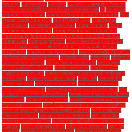
করার জন্য?
৮ চক্রের জড়িত"
৮ জন আহত
৮.৬ শতাংশ ১৮ মাসের মধ্যে নির্বাচন চান
৮.৭ শতাংশ জনগণ আগামী দুই থেকে তিন বছরের মধ্যে নির্বাচন চান
AI
American
Express Travel Card
American Express Travel Rewards
Best
Travel Credit Card USA
Buy TRUMP Coin
CuteBabies
FunnyVideo
Get White House Tour
Trump Account
Trump
Account vs Trump Coin:
Trump Account vs Trump Coin:
Here's the Difference Everyone's Googling (2026 Guide)
Trump Coin
Trump crypto coin
USA's World Cup Run Just
Got a Crypto Twist — Here's What That Actually Means
ViralShorts
what is a Trump Account
অক্সফোর্ডের বিজ্ঞানীরা টেলিপোর্টেশন
প্রযুক্তিতে অর্জন করেছেন বড় সাফল্য
অগ্রযাত্রার যাত্রীরা
অটোমোবাইল
অতিরিক্ত চা
খেলে যেসব সমস্যা হতে পারে
অতিরিক্ত লবণ খাওয়ার পরিণতি কী
অনলাইন ব্যবসা
পরিচালনায় হাইকোর্টের ৯টি নির্দেশনা
অনলাইন শিক্ষা প্ল্যাটফর্ম
অন্য দিনের মতোই
অপরিকল্পিত ঋণের বৃহৎ বোঝা
অপ্রাপ্তবয়স্কদের সঙ্গে প্রেমের সম্পর্ক: আইনি বাধা ও
সামাজিক সমস্যা
অভিজ্ঞতা ছাড়াই আবেদন করা যাবে
অভিনয় শিল্পী
অভিনেত্রী কীর্তি
সুরেশের বিবাহ সম্পন্ন
অস্কার জিততে পারবেন কি?
অ্যাডমিনকে গুলি করে হত্যা
অ্যালোভেরার বিভিন্ন ব্যবহার
আইএসআইএসের পতাকা হাতে যুক্তরাষ্ট্রে হামলা!
আইন
উপদেষ্টা অধ্যাপক আসিফ নজরুল জানিয়েছেন
আইনের শাসন না থাকলে কেউ নিরাপদ নয়
- তারেক রহমান
আইপিএলে বেতন বৃদ্ধির চমক
আওয়ামী লীগকে নিষিদ্ধ করার বিষয়ে এক
প্রশ্নের জবাবে মান্না বলেন
আগামী ২ বছরে সরকারি খাতে ৫ লাখ নতুন চাকরি সৃষ্টি হবে
আগামী এক বছরের মধ্যে জাতীয় নির্বাচন অনুষ্ঠিত হওয়া উচিত
আগামী জাতীয় সংসদ
নির্বাচন কবে অনুষ্ঠিত হবে
আজ বুধবার সচিবালয়ে সাংবাদিকদের
আটার রুটিকে আরও
পুষ্টিকর করার কয়েকটি সহজ উপায়
আতিকুল সালাম ক্যান্টনমেন্ট থানায় লিখিত অভিযোগ
দায়ের করেন
আতিকুল সালাম জানিয়েছেন যে
আতিথেয়তা ও খাবারের স্বাদ
আধ ঘণ্টায়
২০ লাখ হিট
আন্তর্জাতিক মুদ্রা তহবিলের সতর্কতা
আপনার ঠোঁট এক্সফোলিয়েট করার