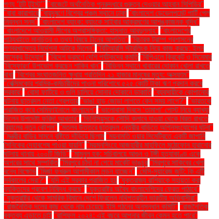
পণ্য ‘টুটি টুইস্ট’"
"বাজেটে অর্থনৈতিক পুনরুদ্ধারে গুরুত্ব দেওয়ার আহ্বান সিপিডির"
"বাবা কারাগারে
"বায়ুদূষণে বিশ্বের পঞ্চম স্থানে ঢাকা
"বাংলাদেশ ডেভেলপমেন্ট পার্টি পেল
নিবন্ধন সনদ"
"বাংলাদেশ ব্যাংক: ব্যাংকে সাইবার আক্রমণের আশঙ্কাজনক বৃদ্ধি"
"বাংলাদেশে আওয়ামী লীগের অপ্রাসঙ্গিকতা: হাসনাত আবদুল্লাহ"
"বাংলাদেশের
পাঠ্যবইতে মানচিত্র ও তথ্য বিষয়ে চীনের আপত্তি"
"বিচারক ট্রাম্প প্রশাসনের
গণবরখাস্তের নির্দেশনা আটকে দিলেন"
"বিটিআরসি স্টারলিংক নিয়ে কাজ করছে: ইলন
মাস্কের উদ্যোগ"
"বিদেশ ভ্রমণে দেশি পর্যটকদের কমতি
"বিপিএলে ক্রিকেট ও সিনেমার
'বিস্ফোরণ' উপভোগ করছেন শাকিব খান"
"বিভিন্ন স্থানে খাবারের দোকান খোলা রাখতে
বাধা
"বিশ্বের সংঘাতজনিত ক্ষুধায় প্রতিদিন ২১ হাজার মানুষের মৃত্যু: অক্সফাম"
"বেক্সিমকোর শ্রমিক-কর্মচারীদের পাওনা পরিশোধে ৫২৫ কোটি টাকা ঋণ প্রদান করবে
সরকার"
"বোমা ফাটিয়ে ও গুলি চালিয়ে সোনার দোকানে ডাকাতি
"ব্যবসায়ীকে কোপানোর
ঘটনায় ছাত্রদল নেতা গ্রেপ্তার
"ভাঙা হাড় জোড়া লাগতে কেন সময় লাগে?"
"ভারতকে
পরাজিত করে সেমিফাইনালে বাংলাদেশ"
"ভালোবাসা দিবসে ‘তামাশা’ পোস্ট নিয়ে ব্যাখ্যা
দিলেন উপদেষ্টা ফরিদা আখতার"
"ভিনিসিয়ুসকে সৌদি ক্লাবে যাওয়া থেকে বিরত রাখতে
রিয়ালের নতুন কৌশল"
"মতলব উত্তরে ছাত্রদল নেত্রীর বাড়িতে অগ্নিসংযোগের ঘটনা"
"মন্ত্রীর বাড়ির সামনে বৃষ্টিতে দাঁড়িয়ে ছিলাম
"ময়নামতি ওয়ার সিমেট্রিতে একটি জাপানি
সৈনিকের দেহাবশেষ পাওয়া যায়নি"
"ময়মনসিংহে আজহারীর মাহফিলে মুঠোফোন হারানোর
ঘটনায় থানায় ২০০টি জিডি"
"মামুনুল হক: সচিবালয়ে আগুন ও টঙ্গী হত্যাকাণ্ড একে
অপরের সাথে সম্পর্কিত
"মিরপুরে চাঁদা না পেয়ে মার্কেট ভাঙচুর
"মিরপুরে সাকিবের খেলা
বন্ধে বিক্ষোভ
"মির্জা ফখরুল আগামীকাল লন্ডন যাচ্ছেন"
"মেসি-সুয়ারেজ জুটি: কি এটি
সর্বকালের সেরা?"
"যদি এই সরকার পরাজিত হয়
"যুক্তরাজ্য রাশিয়াকে সহায়তা করা
ব্যক্তিদের প্রবেশ নিষিদ্ধ করছে"
"যুক্তরাষ্ট্র অবৈধ বাংলাদেশিদের ফেরত পাঠাবে"
"যুক্তরাষ্ট্র থেকে সামরিক বিমানে দেশে ফিরলেন নথিপত্রহীন ভারতীয় অভিবাসীরা"
"রাজনৈতিক দলের কাছ থেকে নাম চেয়েছে ইসি গঠনের অনুসন্ধান কমিটি"
"রাজনৈতিক
বক্তব্য এড়াতে চাই
"রাশিফল ২০২৪: এই বছরে আপনার জীবন কেমন হতে পারে"