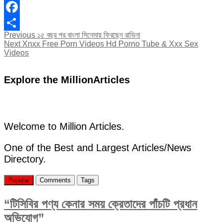
Facebook
Post
Previous
Previous
১৫ বছর পর বাংলা সিনেমায় ফিরছেন রাভিনা
Share
Next
post:
Next
Xnxx Free Porn Videos Hd Porno Tube & Xxx Sex
navigation
post:
Videos
Explore the MillionArticles
Welcome to Million Articles.
One of the Best and Largest Articles/News
Directory.
Popular
Comments
Tags
“টিসিবির পণ্য কেনার সময় ক্রেতাদের পাঁচটি প্রধান
অভিযোগ”