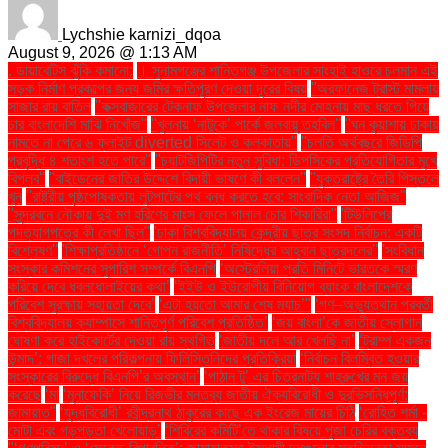
Lychshie karnizi_dqoa
August 9, 2026 @ 1:13 AM
. ডায়াবেটিস ঝুঁকি কমানো:
। সুনামগঞ্জের শান্তিগঞ্জ উপজেলার সাংহাই হাওরে চলমান এই
সড়ক নির্মাণ প্রকল্পের জন্য জমির ক্ষতিপূরণ দেওয়া দূরের বিষয়
''অরফানেজ ট্রাস্ট মামলায়
সাজার রায় বাতিল
''কক্সবাজারের টেকনাফ উপজেলার নাফ নদীর মোহনায় মাছ ধরতে গিয়ে
চার বাংলাদেশি মাঝি নিখোঁজ''
''খুলনায় ‘নাটুকে’ পার্কে জলবায়ু তহবিল''
''ঘন কুয়াশায় ঢাকায়
নামতে না পেরে ৬ ফ্লাইট diverted সিলেট ও কলকাতায়''
''চলতি অর্থবছরে জিডিপি
প্রবৃদ্ধি ৪ শতাংশ হতে পারে''
''চ্যাটজিপিটির নতুন সুবিধা: ডিপসিকের প্রতিযোগিতার মুখে
বিপ্লব''
''বাইডেনের জাতির উদ্দেশে বিদায়ী ভাষণে কী বললেন''
''যুক্তরাষ্ট্রে তৈরি পিস্তলে
খুন
''রাষ্ট্রীয় পৃষ্ঠপোষকতায় লুটপাটের পথ বন্ধ করতে হবে: সাংবাদিক নেতা আজিজ"
''সুন্দরবনে নৌকায় দুই মণ হরিণের মাংস ফেলে পালাল চোর শিকারিরা''
'টিউলিপের
পদত্যাগপত্রে কী লেখা ছিল''
'ঢাকা বিশ্ববিদ্যালয় কেন্দ্রীয় ছাত্র সংসদ নির্বাচন: একটি
বিশ্লেষণ''
'শিক্ষাপ্রতিষ্ঠানে ‘গোপন রাজনীতি’ নিষিদ্ধের আহ্বান ছাত্রদলের''
'সংবিধান
সংস্কার কমিশনের সুপারিশ সম্পর্কে বিএনপি
‘অস্ট্রেলিয়া প্রতি মিনিটে ভারতকে স্মরণ
করিয়ে দেবে ধবলধোলাইয়ের কথা’
‘ইইউ ও ইউরোপীয় বিনিয়োগ ব্যাংক বাংলাদেশকে
পরিবেশ সুরক্ষায় সহায়তা দেবে’
‘এটা হয়তো আমার শেষ ম্যাচ’"
‘গণ–অভ্যুত্থান পরবর্তী
বিশ্ববিদ্যালয় ক্যাম্পাসে শান্তিপূর্ণ পরিবেশ প্রতিষ্ঠিত’
‘জয় বাংলা’কে জাতীয় স্লোগান
ঘোষণা করে হাইকোর্টের দেওয়া রায় স্থগিত
‘জাতীয় দলে আর খেলছি না’
‘ট্রাম্প একজন
উন্মাদ’: গাজা দখলের পরিকল্পনায় ফিলিস্তিনিদের প্রতিক্রিয়া
‘নির্বাচন বিলম্বিত হওয়ার
সংস্কারের বিরুদ্ধে বিএনপি’র অবস্থান’
‘পাঠান টু’ এর চিত্রনাট্য শাহরুখের মন জয়
করেছে
‘মা
‘মুনাফেকি’ নিয়ে রিজভীর মন্তব্য জাতীয় ঐক্যবিরোধী ও দুরভিসন্ধিপূর্ণ:
জামায়াত"
‘যুদ্ধবিরোধী’ রবীন্দ্রনাথ ঠাকুরের কাছে এক ইংরেজ মায়ের চিঠি
‘রোহিত শর্মা -
মোটা এবং গড়পড়তা খেলোয়াড়’
‘শিবিরের কমিটি’তে থাকার বিষয়ে পূজা চেরির বক্তব্য