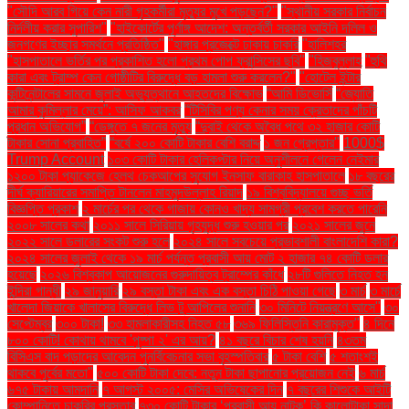
"সৌদি আরব গিয়ে কেন নারী গৃহকর্মীরা মৃত্যুর মুখে পড়ছেন?"
"স্থানীয় সরকার নির্বাচন
নির্দলীয় করার সুপারিশ"
"হাইকোর্টের পূর্ণাঙ্গ আদেশ: অন্তর্বর্তী সরকার আইনি দলিল ও
জনগণের ইচ্ছার সমর্থনে প্রতিষ্ঠিত"
"হাঙ্গার প্রজেক্টে ঢাকায় চাকরি
"হালিশহর
"হাসপাতালে ভর্তির পর প্রকাশিত হলো প্রথম পোপ ফ্রান্সিসের ছবি"
"হিজবুল্লাহ
"হুথি
কারা এবং ট্রাম্প কেন গোষ্ঠীটির বিরুদ্ধে বড় হামলা শুরু করলেন?"
"হোটেল ইন্টার
কন্টিনেন্টালের সামনে জুলাই অভ্যুত্থানে আহতদের বিক্ষোভ
“আমি ডিভোর্সি
“জ্যোতি
আমার কুমিল্লার মেয়ে”: আসিফ আকবর
“টিসিবির পণ্য কেনার সময় ক্রেতাদের পাঁচটি
প্রধান অভিযোগ”
“ডেঙ্গুতে ৭ জনের মৃত্যু
“দুবাই থেকে অবৈধ পথে ৩২ হাজার কোটি
টাকার সোনা প্রবাহিত”
“বর্ষে ২০০ কোটি টাকার বেশি বরাদ্দ
১ জন গ্রেপ্তার"
1000$
Trump Account
১০৩ কোটি টাকার হেলিকপ্টার নিয়ে অনুশীলনে গেলেন নেইমার
১২০০ টাকা প্যাকেজে হেলথ চেকআপের সুযোগ ইনসাফ বারাকাহ হাসপাতালে
১৮ বছরের
দীর্ঘ ক্যারিয়ারের সমাপ্তি টানলেন মাহমুদউল্লাহ রিয়াদ
১৯ বিশ্ববিদ্যালয়ে গুচ্ছ ভর্তি
বিজ্ঞপ্তি প্রকাশ
২ মার্চের পর থেকে গাজায় কোনও খাদ্য সামগ্রী প্রবেশ করতে পারেনি
২০০৮ সালের কথা
২০১১ সালে সিরিয়ায় গৃহযুদ্ধ শুরু হওয়ার পর
২০২১ সালের জুনে
২০২২ সালে ডলারের সংকট শুরু হলে
২০২৪ সালে সবচেয়ে প্রভাবশালী বাংলাদেশি কারা?
২০২৪ সালের জুলাই থেকে ১৯ মার্চ পর্যন্ত প্রবাসী আয় মোট ২ হাজার ৭৪ কোটি ডলার
হয়েছে
২০২৬ বিশ্বকাপ আয়োজনের গুরুদায়িত্ব ট্রাম্পের কাঁধে
২৮টি গুলিতে নিহত হন
ইন্দিরা গান্ধী
২৯ জানুয়ারি
২৯ বস্তা টাকা এবং এক বস্তা চিঠি পাওয়া গেছে
৩ মার্চ
৩ মার্চে
খালেদা জিয়াকে খালাসের বিরুদ্ধে লিভ টু আপিলের শুনানি
৩০ মিনিটে নিয়ন্ত্রণে আসে"
৩০
সেপ্টেম্বর
৩০০ টাকা!
৩৩ হামলাকারীসহ নিহত ৫৮
৩৬৯ ফিলিস্তিনি কারামুক্ত"
৪ দিনে
৮০০ কোটি! কোথায় থামবে 'পুষ্পা ২' এর আয়?
৪১ বছরে বিচার শেষ হয়নি
৪৩তম
বিসিএস বাদ পড়াদের আবেদন পুনর্বিবেচনার সভা বৃহস্পতিবার
৫ টাকা বেশি
৫ শতাংশই
থাকবে পূর্বের মতো"
৫০০ কোটি টাকা দেবে: নতুন টাকা ছাপানোর প্রয়োজন নেই
৬ মার্চ
৬৭৫ টাকায় আমদানি
৭ আগস্ট ২০০৫: মেসির অভিষেকের দিন
৭ বছরের শিশুকে আইটি
কোম্পানিতে চাকরির প্রস্তাব
৭৩০ কোটি টাকার ‘প্রবাসী আয় নাটক’ কি কালোটাকা সাদা