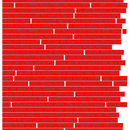
"‘গণপরিষদ’ ও ‘সেকেন্ড রিপাবলিক’: জামায়াতসহ ইসলামী দলগুলোর মতভিন্নতা সামনে
আসছে"
"১০ কিলোমিটার ব্যবধানে সবজির দাম ৩-৪ গুণ বৃদ্ধি"
"১০ কোটি ও এমপি পদের
প্রলোভন: নুরুলের অভিযোগ মিথ্যা দাবি সামান্তার"
"১৫ বছরে বিচার ছাড়া ১৯২৬ জনের
হত্যার অভিযোগ আওয়ামী লীগ সরকারের বিরুদ্ধে"
"১৮তম শিক্ষক নিবন্ধনের লিখিত
পরীক্ষার ফল প্রকাশ
"১৯ দিনে প্রবাসী আয় দুই বিলিয়ন ডলার অতিক্রম করেছে"
"২৭টি
ব্যাগসহ অস্ট্রেলিয়া সফরে ভারতীয় ক্রিকেটার
"৪ নভেম্বর সংবিধান দিবস ও ৭ মার্চের
গুরুত্ব অস্বীকার: সিপিবির অভিমত"
"৬৭ দিন সাগরে ভেসে থাকার পর জীবিত উদ্ধার
"৭
বদলি নিয়ে ব্রাজিল কি ফিফার নিয়ম ভঙ্গ করেছে?"
"৭০ মাইল দূরে ৪০ বছর পর খুঁজে
পাওয়া গেল হারানো আংটি"
"৮ দবি নিয়ে কবি নজরুল বিশ্ববিদ্যালয়ের মিডিয়া স্টাডিজ
বিভাগে শিক্ষার্থীদের আন্দোলন"
"অন্তর্বর্তী সরকার যথাযথ পদক্ষেপ গ্রহণে ব্যর্থ
"অপরাজিতা ফুলের চায়ে পাবেন ৬টি অসাধারণ উপকারিতা"
"অভিবাসী পরিবারের সন্তান
কমলার সামনে ইতিহাস সৃষ্টি করার সম্ভাবনা"
"অমুক ব্যবসায়ীর রাজনৈতিক দলের সঙ্গে
সম্পর্ক: কেন এ বিষয়ে লেখা হয় না?"
"অযথা সময় নষ্ট করে সরকারে থাকার কোনো ইচ্ছা
নেই: আসিফ নজরুল"
"আইনশৃঙ্খলা পরিস্থিতি সন্ধ্যার পর থেকে স্পষ্ট হবে: স্বরাষ্ট্র
উপদেষ্টা"
"আওয়ামী লীগের অবস্থান স্পষ্ট না করলে যমুনা ঘেরাও করবে গণ অধিকার
পরিষদ"
"আগামীকাল নির্বাচন কমিশনে বৈঠকে যাবে জামায়াতে ইসলামী"
"আজ রাতে ঢাকায়
আসছেন সাকিব?"
"আজ লক্ষ্মীপূজার উৎসব"
"আজহারুল ইসলামকে মুক্তি দিন
"আমাদের
কথা কেউ ভাবছে না: মার্কিন নির্বাচনের প্রেক্ষাপটে পশ্চিম তীরের বাসিন্দাদের অনুভূতি"
"আমার হিজাব আমার শক্তির উৎস" : মার্কিন ছাত্রী
"আমি যুক্তরাষ্ট্রের রাজনৈতিক বন্দী:
ফিলিস্তিনি ছাত্র মাহমুদ খলিল"
"আর্জেন্টিনার কাছে ৬ গোল খেয়ে সেই ব্রাজিল এখন
শীর্ষে"
"আলী-চমকের পর হৃদয়-ঝড়ে বরিশাল পৌঁছালো ফাইনালে আবারো"
"আলেপ্পোর পর
সিরিয়ার অন্যান্য শহর দখলে এগিয়ে চলেছে হায়াত আল-শাম: কে বা কারা তারা?"
"আসলাঙ্কারের সেঞ্চুরি ও তিকশানার ঘূর্ণিতে অস্ট্রেলিয়াকে বিস্মিত করল শ্রীলঙ্কা"
"আসলেই কি আপেল খেলে রোগমুক্ত থাকা সম্ভব?"
"ইতালিতে যাওয়ার উদ্দেশ্যে
লিবিয়ায় নিখোঁজ ২৪ জন
"ইসরায়েলি ৩ জিম্মি মুক্ত
"ইসরায়েলি বাহিনীর অভিযানে বন্ধ