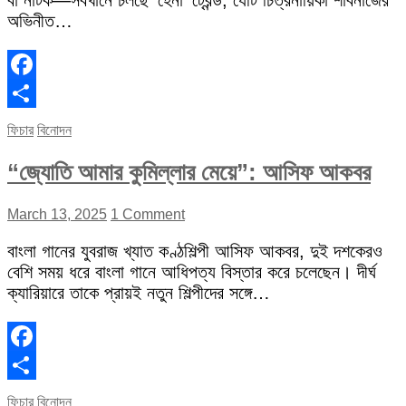
বা নাটক—সবখানে চলছে ‘হেনা’ ট্রেন্ড, যেটি চিত্রনায়িকা শাবনাজের
অভিনীত…
Facebook
Share
ফিচার
বিনোদন
“জ্যোতি আমার কুমিল্লার মেয়ে”: আসিফ আকবর
March 13, 2025
1 Comment
বাংলা গানের যুবরাজ খ্যাত কণ্ঠশিল্পী আসিফ আকবর, দুই দশকেরও
বেশি সময় ধরে বাংলা গানে আধিপত্য বিস্তার করে চলেছেন। দীর্ঘ
ক্যারিয়ারে তাকে প্রায়ই নতুন শিল্পীদের সঙ্গে…
Facebook
Share
ফিচার
বিনোদন