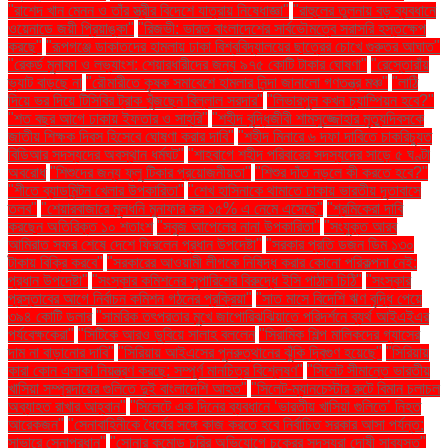
"রাশেদ খান মেনন ও তাঁর স্ত্রীর বিদেশে যাত্রায় নিষেধাজ্ঞা"
"রাহুলের তুলনায় বড় ব্যবধানে
ওয়েনাডে জয়ী প্রিয়াঙ্কা"
"রিজভী: ভারত বাংলাদেশের সার্বভৌমত্বে সরাসরি হস্তক্ষেপ
করছে"
"রূপগঞ্জে ডাকাতদের হামলায় ঢাকা বিশ্ববিদ্যালয়ের ছাত্রের চোখে গুরুতর আঘাত"
"রেকর্ড মুনাফা ও লভ্যাংশ: শেয়ারধারীদের জন্য ৯৭৫ কোটি টাকার ঘোষণা"
"রেস্তোরাঁয়
ভ্যাট বাড়ছে না
"রৌমারীতে কৃষক সমাবেশে হামলার নিন্দা জানালো গণতন্ত্র মঞ্চ"
"লাঠি
দিয়ে ভর দিয়ে টিসিবির ট্রাক খুঁজছেন বিল্লাল সরদার"
"লিভারপুল কখন চ্যাম্পিয়ন হবে?"
"শত বছর আগে ঢাকায় ইফতার ও সাহ্‌রি"
"শহীদ বুদ্ধিজীবী শামসুজ্জোহার মৃত্যুদিবসকে
জাতীয় শিক্ষক দিবস হিসেবে ঘোষণা করার দাবি"
"শহীদ মিনারে ৬ দফা দাবিতে চাকরিচ্যুত
বিডিআর সদস্যদের অবস্থান ধর্মঘট"
"শাহবাগে শহীদ পরিবারের সদস্যদের সাড়ে ৫ ঘণ্টা
অবরোধ
"শিশুদের জন্য ফ্লু টিকার প্রয়োজনীয়তা"
"শিশুর দাঁত নড়লে কী করতে হবে?"
"শীতে ব্যাডমিন্টন খেলার উপকারিতা"
"শেখ হাসিনাকে থামাতে ঢাকায় ভারতীয় দূতাবাসে
তলব"
"শেয়ারবাজারে মূলধনি মুনাফার কর ১৫% এ নেমে এসেছে"
"শ্রমিকেরা দাবি
করছেন অতিরিক্ত ১০ শতাংশ
"সবুজ আপেলের নানা উপকারিতা"
"সংযুক্ত আরব
আমিরাত সফর শেষে দেশে ফিরলেন প্রধান উপদেষ্টা"
"সরকার প্রতি ডজন ডিম ১৩০
টাকায় বিক্রি করবে"
"সরকারের আওয়ামী লীগকে নিষিদ্ধ করার কোনো পরিকল্পনা নেই:
প্রধান উপদেষ্টা"
"সংস্কার কমিশনের সুপারিশের বিরুদ্ধে ইসি পাঠাল চিঠি"
"সংস্কার
প্রস্তাবের আগে নির্বাচন কমিশন গঠনের প্রক্রিয়া"
"সাত মাসে বিদেশি ঋণ বৃদ্ধি পেয়ে
৩৯৪ কোটি ডলার
"সামরিক তৎপরতার মুখে জাপোরিঝঝিয়াতে পরিদর্শনে ব্যর্থ আইএইএর
পর্যবেক্ষকেরা"
"সিটিকে আরও ডুবিয়ে সালাহ বললেন
"সিরামিক শিল্প মালিকদের গ্যাসের
দাম না বাড়ানোর দাবি"
"সিরিয়ায় আইএসের পুনরুত্থানের ঝুঁকি দ্বিগুণ হয়েছে"
"সিরিয়ায়
কারা কোন এলাকা নিয়ন্ত্রণ করছে: সম্পূর্ণ মানচিত্র বিশ্লেষণ"
"সিলেট সীমান্তে ভারতীয়
খাসিয়া সম্প্রদায়ের গুলিতে দুই বাংলাদেশি আহত"
"সিলেট-ম্যানচেস্টার রুটে বিমান চলাচল
অব্যাহত রাখার আহ্বান"
"সিলেটে এক দিনের ব্যবধানে ‘ভারতীয় খাসিয়া গু‌লিতে’ নিহত
আরেকজন"
"সেনাবাহিনীকে ধৈর্যের সঙ্গে কাজ করতে হবে নির্বাচিত সরকার আসা পর্যন্ত:
সাভারে সেনাপ্রধান"
"সোনার কমোড চুরির অভিযোগে চক্রের সদস্যরা দোষী সাব্যস্ত"