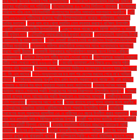
হয়ে গেছে উত্তর গাজার শেষ হাসপাতালটি"
"ইসরায়েলে নেতানিয়াহুর বিরুদ্ধে হাজারো
মানুষের প্রতিবাদ: দ্য গার্ডিয়ান"
"উড়োজাহাজে ৪০ ঘণ্টার নির্যাতন: হাতকড়া
"উৎসবমুখর
পরিবেশে নটর ডেম ইউনিভার্সিটি বাংলাদেশের দ্বিতীয় সমাবর্তন সফলভাবে অনুষ্ঠিত"
"এই
দেশ ১৯৭১-এর শহীদদের রক্তের প্রতি বিশ্বাসঘাতকতা করেছে: কুমিল্লায় জোনায়েদ
সাকির মন্তব্য"
"এক মাস ধরে খোলা সয়াবিন তেল ব্যবহার করছেন বাণিজ্য উপদেষ্টা"
"একটি আমলকীর অসীম উপকারিতা!"
"একুশে পদক পাচ্ছেন ১৪ বিশিষ্ট ব্যক্তি ও জাতীয়
নারী ফুটবল দল"
"এশিয়াটিক ল্যাবরেটরিজের মুনাফা কমেছে"
"এসঅ্যান্ডপি আদানির তিনটি
কোম্পানির ঋণমান কমালো"
"এহুদ ওলমার্ট কীভাবে তৈরি করেছিলেন ইসরায়েল-ফিলিস্তিন
রাষ্ট্রের মানচিত্র"
"ঐকমত্য কমিশন রাজনৈতিক দলগুলোর সাথে আলাদাভাবে আলোচনা
করবে: আলী রীয়াজ"
"ওসমানী বিমানবন্দরে অগ্নিনির্বাপণ মহড়ায় অংশ নিলেন বেবিচক
চেয়ারম্যান"
"কাউকে বিশৃঙ্খলা সৃষ্টির সুযোগ দেওয়া যাবে না
"কিশোরগঞ্জে ভাঙারি দোকানে
মর্টার শেল দেখতে পেয়ে ৯৯৯-এ কল
"কেনেডি হত্যাকাণ্ডের বিষয়ে ৮০ হাজার পৃষ্ঠার
গোপন নথি প্রকাশ"
"ক্ষমতায় থাকা অবস্থায় নির্বাচনে অংশগ্রহণ জনগণ আর মেনে নেবে
না: জি এম কাদের"
"গণ–অভ্যুত্থানের ছয় মাস পর ছেলের মরদেহ পেয়ে মা'র অবিরত
কান্না"
"গণমাধ্যম সরকার অখুশি হবে এমন সংবাদ প্রকাশে ভয় পাচ্ছে: জি এম কাদের"
"গাজায় ২ মার্চের পর খাদ্য সহায়তা প্রবাহ বন্ধ: জাতিসংঘ"
"গাজায় অবৈধ আদেশ
অমান্য করতে সেনাদের প্রতি ইসরায়েলের সাবেক নিরাপত্তা উপদেষ্টার আহ্বান"'
"গাজার
সংঘর্ষ বন্ধের জন্য আলোচনার প্রতি ইসরায়েল ও হামাসের আগ্রহ"
"গাজীপুরে হামলা:
ওসি প্রত্যাহার
"গোসলের আগে না পরে
"ঘরের বাতাসে দূষণ: সুস্থ থাকার জন্য করণীয়".
"চট্টগ্রামের আঞ্চলিক ভাষায় রোহিঙ্গাদের জন্য প্রধান উপদেষ্টার বার্তা"
"চাকরিতে
প্রবেশের জন্য পুরুষদের বয়সসীমা ৩৫ ও নারীদের ৩৭ বছরে উন্নীত করার প্রস্তাব"
"চার
মাস ধরে রপ্তানি আয় ৪ বিলিয়ন ডলারের উপরে"
"চারটি পদ ছাড়া জাতীয় নাগরিক কমিটির
বাকি সব কমিটি বিলুপ্ত ঘোষণা"
"চারবার বসতভিটা সরিয়েও ভাঙনের আতঙ্কে আলী
আহমদ"
"চীনের ৫টি পদক্ষেপ
"চুয়েট ছাত্রলীগের সভাপতি আটক"
"চোখের স্বাস্থ্য
উন্নত রাখতে যে খাবারগুলি খাবেন"
"চ্যাম্পিয়নস ট্রফি: ২ শর্তে হাইব্রিড মডেলে সম্মত