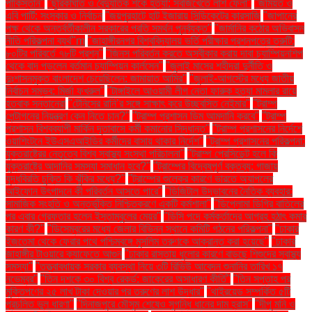
পাকিস্তান"
"ছুরিকাঘাত ও বৈদ্যুতিক শকে হত্যা: সবজিখেতে লাশ ফেলা"
"জমিয়ত ও
এবি পার্টি: সংস্কার ও নির্বাচন
"জয়পুরহাটে হাট ইজারায় সিন্ডিকেটের কারসাজি
"জাপানের
পক্ষ থেকে অন্তর্বর্তীকালীন সরকারের প্রতি সমর্থন পুনর্ব্যক্ত"
"জার্মানির কঠোর অভিবাসন
নীতি পরিকল্পনা ব্যর্থ"m
"জাহাঙ্গীরনগর বিশ্ববিদ্যালয় ভর্তি পরীক্ষার প্রশ্নপত্রে ত্রুটি:
৮০টির পরিবর্তে ৭৮টি প্রশ্ন"
"জিনস পরিবর্তন করতে অস্বীকার করায় দাবা চ্যাম্পিয়নশিপ
থেকে বাদ পড়লেন বর্তমান চ্যাম্পিয়ন কার্লসেন"
"জুলাই মাসের শহীদরা দুর্নীতি ও
দুঃশাসনমুক্ত বাংলাদেশ চেয়েছিলেন: জামায়াত আমির"
"জুলাই-আগস্টের মধ্যে জাতীয়
নির্বাচন সম্ভব: মির্জা ফখরুল"
"টাঙ্গাইলে আওয়ামী লীগ নেতা ফারুক হত্যা মামলার রায়ে
হতবাক সন্তানেরা
"টেনিসের রানি’র সঙ্গে সাক্ষাৎ করে উচ্ছ্বসিত নেইমার"
"ট্রাম্প
পেন্টাগনের নিয়ন্ত্রণ কেন নিতে চান?"
"ট্রাম্প প্রশাসন ডিম আমদানি করবে"
"ট্রাম্প
প্রশাসন বিশ্বব্যাপী মার্কিন দূতাবাসে কর্মী কমানোর সিদ্ধান্ত"
"ট্রাম্প প্রশাসনের নির্দেশে
ওয়াশিংটনে ইউএসএআইডির কর্মীদের বাসায় থাকার নির্দেশ"
"ট্রাম্প প্রশাসনের পরিকল্পনা:
যুক্তরাষ্ট্রের নেতৃত্বে বিশ্ব স্বাস্থ্য সংস্থা পরিচালনা"
"ট্রাম্প প্রেসিডেন্ট হলে কি
যুক্তরাষ্ট্রে আদানির সমস্যা সমাধান হবে?"
"ট্রাম্পের বিদ্বেষপূর্ণ বক্তব্য: গাজায়
যুদ্ধবিরতি চুক্তি কি ঝুঁকির মধ্যে?"
"ট্রাম্পের শুল্কের কারণে ভারতে অ্যাপলের
আইফোন উৎপাদনে কী পরিবর্তন আসতে পারে"
"ডিজিটাল উদ্ভাবনের নৈতিক ব্যবহার:
সামাজিক সংহতি ও অন্তর্ভুক্তি নিশ্চিতকরণে একটি কর্মশালা"
"ডিপ্লোমা ডিগ্রি বাতিলের
পর এবার গ্রেফতার হলেন ইস্তাম্বুলের মেয়র"
"ডিসি পদে কর্মকর্তাদের আগ্রহ হঠাৎ কমার
কারণ কী?"
"ডিসেম্বরের মধ্যে জেলার বিভিন্ন স্থানে কমিটি গঠনের পরিকল্পনা"
"ঢাকার
ইজতেমা থেকে ফেরার পথে পশ্চিমবঙ্গে মুসলিম তরুণকে আক্রান্ত করা হয়েছে"
"ঢাকার
জাহাঙ্গীর টাওয়ারে ক্যাফেতে আগুন
"ঢাকার রাস্তায় ধুলোর কারণে বাড়ছে শিশুদের স্বাস্থ্য
সমস্যা"
"তত্ত্বাবধায়ক সরকার ব্যবস্থা নিয়ে ৩টি রিভিউ আবেদন শুনানির তারিখ ১৭
নভেম্বর"
"তিন দশকে ৩০ বিশ্ব রেকর্ড: জাকেরের অসাধারণ কীর্তি"
"তিন সপ্তাহ পর
মুক্তিপণের ২৫ লাখ টাকা দেওয়ার পর তরুণের লাশ উদ্ধার"
"থাইরয়েড সম্পর্কিত ৫টি
প্রচলিত ভুল ধারণা"
"দিনাজপুরে মৌসুম শেষেও সুগন্ধি ধানের দাম হ্রাস"
"দীপু মনি ও