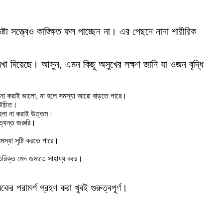
া সত্ত্বেও কাঙ্ক্ষিত ফল পাচ্ছেন না। এর পেছনে নানা শারীরিক
া দিয়েছে। আসুন, এমন কিছু অসুখের লক্ষণ জানি যা ওজন বৃদ্ধি
 না করাই ভালো, না হলে সমস্যা আরো বাড়তে পারে।
া উচিত।
হেলা না করাই উত্তম।
ত্যন্ত জরুরি।
্যা সৃষ্টি করতে পারে।
িরিক্ত মেদ জমাতে সাহায্য করে।
পরামর্শ গ্রহণ করা খুবই গুরুত্বপূর্ণ।