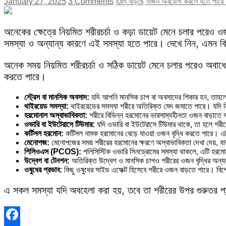
January 27, 2025
3 Comments
হঠাৎ বাড়ছে ওজন অবহেলা করলে হতে পারে 
অনেকের ক্ষেত্রে নিয়মিত শরীরচর্চা ও কড়া ডায়েট মেনে চলার পরেও
সমস্যা ও অন্যান্য কারণে এই সমস্যা হতে পারে। দেখে নিন, এমন কি
অনেক সময় নিয়মিত শরীরচর্চা ও সঠিক ডায়েট মেনে চলার পরেও অবাধ
করতে পারে।
স্ট্রেস বা মানসিক অবসাদ:
যদি আপনি মানসিক চাপ বা অবসাদের শিকার হন, তাহলে 
থাইরয়েড সমস্যা:
থাইরয়েডের সমস্যা শরীরে অতিরিক্ত মেদ জমাতে পারে। যদি নি
হরমোনাল অস্বাভাবিকতা:
শরীরে বিভিন্ন হরমোনের ভারসাম্যহীনতা ওজন বাড়াতে 
ওভারি বা ইউটেরাসে টিউমার:
যদি ওভারি বা ইউটেরাসে টিউমার থাকে, তা হলে শরীর
কর্টিসল হরমোন:
কর্টিসল নামক হরমোনের বেড়ে যাওয়া ওজন বৃদ্ধি করতে পারে। এট
মেনোপজ:
মেনোপজের সময় শরীরের হরমোনের ক্ষরণে অস্বাভাবিকতা দেখা দেয়, যা
পিসিওএস (PCOS):
পলিসিস্টিক ওভারি সিনড্রোমের সমস্যা থাকলে, এটি হরমোন
উদ্বেগ বা টেনশন:
অতিরিক্ত উদ্বেগ ও মানসিক চাপও শরীরের ওজন বৃদ্ধির অন্যত
ওষুধের প্রভাব:
কিছু ওষুধের সাইড এফেক্ট হিসেবে শরীরে ওজন বাড়তে পারে। বিশে
এ সকল সমস্যা যদি অবহেলা করা হয়, তবে তা শরীরের উপর গুরুতর প্র