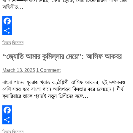
বা নাটক—সবখানে চলছে ‘হেনা’ ট্রেন্ড, যেটি চিত্রনায়িকা শাবনাজের
অভিনীত…
Facebook
Share
ফিচার
বিনোদন
“জ্যোতি আমার কুমিল্লার মেয়ে”: আসিফ আকবর
March 13, 2025
1 Comment
বাংলা গানের যুবরাজ খ্যাত কণ্ঠশিল্পী আসিফ আকবর, দুই দশকেরও
বেশি সময় ধরে বাংলা গানে আধিপত্য বিস্তার করে চলেছেন। দীর্ঘ
ক্যারিয়ারে তাকে প্রায়ই নতুন শিল্পীদের সঙ্গে…
Facebook
Share
ফিচার
বিনোদন