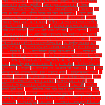
নির্দলীয় করার সুপারিশ"
"হাইকোর্টের পূর্ণাঙ্গ আদেশ: অন্তর্বর্তী সরকার আইনি দলিল ও
জনগণের ইচ্ছার সমর্থনে প্রতিষ্ঠিত"
"হাঙ্গার প্রজেক্টে ঢাকায় চাকরি
"হালিশহর
"হাসপাতালে ভর্তির পর প্রকাশিত হলো প্রথম পোপ ফ্রান্সিসের ছবি"
"হিজবুল্লাহ
"হুথি
কারা এবং ট্রাম্প কেন গোষ্ঠীটির বিরুদ্ধে বড় হামলা শুরু করলেন?"
"হোটেল ইন্টার
কন্টিনেন্টালের সামনে জুলাই অভ্যুত্থানে আহতদের বিক্ষোভ
“আমি ডিভোর্সি
“জ্যোতি
আমার কুমিল্লার মেয়ে”: আসিফ আকবর
“টিসিবির পণ্য কেনার সময় ক্রেতাদের পাঁচটি
প্রধান অভিযোগ”
“ডেঙ্গুতে ৭ জনের মৃত্যু
“দুবাই থেকে অবৈধ পথে ৩২ হাজার কোটি
টাকার সোনা প্রবাহিত”
“বর্ষে ২০০ কোটি টাকার বেশি বরাদ্দ
১ জন গ্রেপ্তার"
1000$
Trump Account
১০৩ কোটি টাকার হেলিকপ্টার নিয়ে অনুশীলনে গেলেন নেইমার
১২০০ টাকা প্যাকেজে হেলথ চেকআপের সুযোগ ইনসাফ বারাকাহ হাসপাতালে
১৮ বছরের
দীর্ঘ ক্যারিয়ারের সমাপ্তি টানলেন মাহমুদউল্লাহ রিয়াদ
১৯ বিশ্ববিদ্যালয়ে গুচ্ছ ভর্তি
বিজ্ঞপ্তি প্রকাশ
২ মার্চের পর থেকে গাজায় কোনও খাদ্য সামগ্রী প্রবেশ করতে পারেনি
২০০৮ সালের কথা
২০১১ সালে সিরিয়ায় গৃহযুদ্ধ শুরু হওয়ার পর
২০২১ সালের জুনে
২০২২ সালে ডলারের সংকট শুরু হলে
২০২৪ সালে সবচেয়ে প্রভাবশালী বাংলাদেশি কারা?
২০২৪ সালের জুলাই থেকে ১৯ মার্চ পর্যন্ত প্রবাসী আয় মোট ২ হাজার ৭৪ কোটি ডলার
হয়েছে
২০২৬ বিশ্বকাপ আয়োজনের গুরুদায়িত্ব ট্রাম্পের কাঁধে
২৮টি গুলিতে নিহত হন
ইন্দিরা গান্ধী
২৯ জানুয়ারি
২৯ বস্তা টাকা এবং এক বস্তা চিঠি পাওয়া গেছে
৩ মার্চ
৩ মার্চে
খালেদা জিয়াকে খালাসের বিরুদ্ধে লিভ টু আপিলের শুনানি
৩০ মিনিটে নিয়ন্ত্রণে আসে"
৩০
সেপ্টেম্বর
৩০০ টাকা!
৩৩ হামলাকারীসহ নিহত ৫৮
৩৬৯ ফিলিস্তিনি কারামুক্ত"
৪ দিনে
৮০০ কোটি! কোথায় থামবে 'পুষ্পা ২' এর আয়?
৪১ বছরে বিচার শেষ হয়নি
৪৩তম
বিসিএস বাদ পড়াদের আবেদন পুনর্বিবেচনার সভা বৃহস্পতিবার
৫ টাকা বেশি
৫ শতাংশই
থাকবে পূর্বের মতো"
৫০০ কোটি টাকা দেবে: নতুন টাকা ছাপানোর প্রয়োজন নেই
৬ মার্চ
৬৭৫ টাকায় আমদানি
৭ আগস্ট ২০০৫: মেসির অভিষেকের দিন
৭ বছরের শিশুকে আইটি
কোম্পানিতে চাকরির প্রস্তাব
৭৩০ কোটি টাকার ‘প্রবাসী আয় নাটক’ কি কালোটাকা সাদা
করার জন্য?
৮ চক্রের জড়িত"
৮ জন আহত
৮.৬ শতাংশ ১৮ মাসের মধ্যে নির্বাচন চান