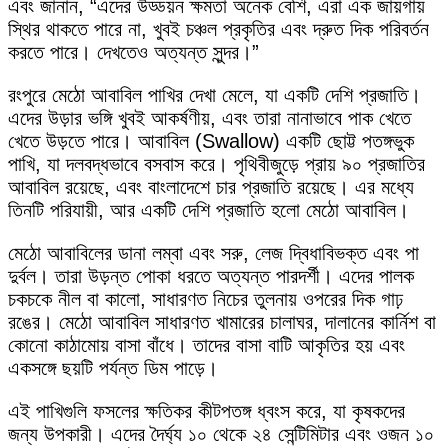
এবং জানান, “এদের উড্ডয়ন ক্ষমতা অনেক বেশি, এরা এক জায়গায়
স্থির থাকতে পারে না, খুবই চঞ্চল প্রকৃতির এবং দ্রুত দিক পরিবর্তন
করতে পারে। দেখতেও অত্যন্ত সুন্দর।”
রংপুরে মেঠো আবাবিল পাখির দেখা মেলে, যা একটি দেশি প্রজাতি।
এদের উড়ার ভঙ্গি খুবই আকর্ষণীয়, এবং তারা নানাভাবে পাক খেতে
খেতে উড়তে পারে। আবাবিল (Swallow) একটি ছোট্ট পতঙ্গভুক
পাখি, যা দলবদ্ধভাবে বসবাস করে। পৃথিবীজুড়ে প্রায় ৯০ প্রজাতির
আবাবিল রয়েছে, এবং বাংলাদেশে চার প্রজাতি রয়েছে। এর মধ্যে
তিনটি পরিযায়ী, আর একটি দেশি প্রজাতি হলো মেঠো আবাবিল।
মেঠো আবাবিলের ডানা লম্বা এবং সরু, লেজ দ্বিধাবিভক্ত এবং পা
দুর্বল। তারা উড়ন্ত পোকা ধরতে অত্যন্ত পারদর্শী। এদের পালক
চকচকে নীল বা কালো, সাধারণত নিচের তুলনায় ওপরের দিক গাঢ়
রঙের। মেঠো আবাবিল সাধারণত খামারের চালাঘর, দালানের কার্নিশ বা
কোনো কাঠামোয় বাসা বাঁধে। তাদের বাসা বাটি আকৃতির হয় এবং
একসঙ্গে ছয়টি পর্যন্ত ডিম পাড়ে।
এই পাখিগুলি ফসলের ক্ষতিকর কীটপতঙ্গ ধ্বংস করে, যা কৃষকদের
জন্য উপকারী। এদের দৈর্ঘ্য ১০ থেকে ২৪ সেন্টিমিটার এবং ওজন ১০