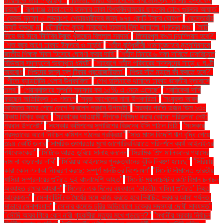
ওয়েনাডে জয়ী প্রিয়াঙ্কা"
"রিজভী: ভারত বাংলাদেশের সার্বভৌমত্বে সরাসরি হস্তক্ষেপ
করছে"
"রূপগঞ্জে ডাকাতদের হামলায় ঢাকা বিশ্ববিদ্যালয়ের ছাত্রের চোখে গুরুতর আঘাত"
"রেকর্ড মুনাফা ও লভ্যাংশ: শেয়ারধারীদের জন্য ৯৭৫ কোটি টাকার ঘোষণা"
"রেস্তোরাঁয়
ভ্যাট বাড়ছে না
"রৌমারীতে কৃষক সমাবেশে হামলার নিন্দা জানালো গণতন্ত্র মঞ্চ"
"লাঠি
দিয়ে ভর দিয়ে টিসিবির ট্রাক খুঁজছেন বিল্লাল সরদার"
"লিভারপুল কখন চ্যাম্পিয়ন হবে?"
"শত বছর আগে ঢাকায় ইফতার ও সাহ্‌রি"
"শহীদ বুদ্ধিজীবী শামসুজ্জোহার মৃত্যুদিবসকে
জাতীয় শিক্ষক দিবস হিসেবে ঘোষণা করার দাবি"
"শহীদ মিনারে ৬ দফা দাবিতে চাকরিচ্যুত
বিডিআর সদস্যদের অবস্থান ধর্মঘট"
"শাহবাগে শহীদ পরিবারের সদস্যদের সাড়ে ৫ ঘণ্টা
অবরোধ
"শিশুদের জন্য ফ্লু টিকার প্রয়োজনীয়তা"
"শিশুর দাঁত নড়লে কী করতে হবে?"
"শীতে ব্যাডমিন্টন খেলার উপকারিতা"
"শেখ হাসিনাকে থামাতে ঢাকায় ভারতীয় দূতাবাসে
তলব"
"শেয়ারবাজারে মূলধনি মুনাফার কর ১৫% এ নেমে এসেছে"
"শ্রমিকেরা দাবি
করছেন অতিরিক্ত ১০ শতাংশ
"সবুজ আপেলের নানা উপকারিতা"
"সংযুক্ত আরব
আমিরাত সফর শেষে দেশে ফিরলেন প্রধান উপদেষ্টা"
"সরকার প্রতি ডজন ডিম ১৩০
টাকায় বিক্রি করবে"
"সরকারের আওয়ামী লীগকে নিষিদ্ধ করার কোনো পরিকল্পনা নেই:
প্রধান উপদেষ্টা"
"সংস্কার কমিশনের সুপারিশের বিরুদ্ধে ইসি পাঠাল চিঠি"
"সংস্কার
প্রস্তাবের আগে নির্বাচন কমিশন গঠনের প্রক্রিয়া"
"সাত মাসে বিদেশি ঋণ বৃদ্ধি পেয়ে
৩৯৪ কোটি ডলার
"সামরিক তৎপরতার মুখে জাপোরিঝঝিয়াতে পরিদর্শনে ব্যর্থ আইএইএর
পর্যবেক্ষকেরা"
"সিটিকে আরও ডুবিয়ে সালাহ বললেন
"সিরামিক শিল্প মালিকদের গ্যাসের
দাম না বাড়ানোর দাবি"
"সিরিয়ায় আইএসের পুনরুত্থানের ঝুঁকি দ্বিগুণ হয়েছে"
"সিরিয়ায়
কারা কোন এলাকা নিয়ন্ত্রণ করছে: সম্পূর্ণ মানচিত্র বিশ্লেষণ"
"সিলেট সীমান্তে ভারতীয়
খাসিয়া সম্প্রদায়ের গুলিতে দুই বাংলাদেশি আহত"
"সিলেট-ম্যানচেস্টার রুটে বিমান চলাচল
অব্যাহত রাখার আহ্বান"
"সিলেটে এক দিনের ব্যবধানে ‘ভারতীয় খাসিয়া গু‌লিতে’ নিহত
আরেকজন"
"সেনাবাহিনীকে ধৈর্যের সঙ্গে কাজ করতে হবে নির্বাচিত সরকার আসা পর্যন্ত:
সাভারে সেনাপ্রধান"
"সোনার কমোড চুরির অভিযোগে চক্রের সদস্যরা দোষী সাব্যস্ত"
"সৌদি আরব গিয়ে কেন নারী গৃহকর্মীরা মৃত্যুর মুখে পড়ছেন?"
"স্থানীয় সরকার নির্বাচন