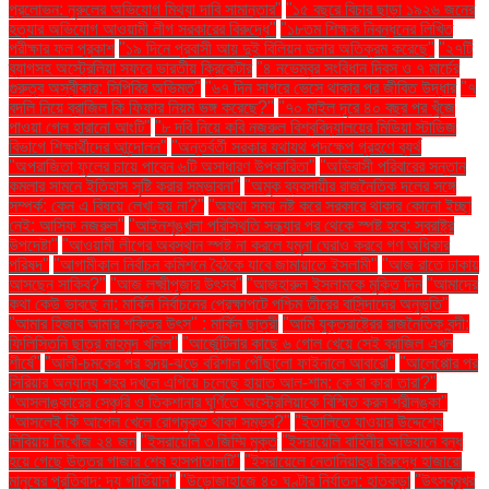
প্রলোভন: নুরুলের অভিযোগ মিথ্যা দাবি সামান্তার"
"১৫ বছরে বিচার ছাড়া ১৯২৬ জনের
হত্যার অভিযোগ আওয়ামী লীগ সরকারের বিরুদ্ধে"
"১৮তম শিক্ষক নিবন্ধনের লিখিত
পরীক্ষার ফল প্রকাশ
"১৯ দিনে প্রবাসী আয় দুই বিলিয়ন ডলার অতিক্রম করেছে"
"২৭টি
ব্যাগসহ অস্ট্রেলিয়া সফরে ভারতীয় ক্রিকেটার
"৪ নভেম্বর সংবিধান দিবস ও ৭ মার্চের
গুরুত্ব অস্বীকার: সিপিবির অভিমত"
"৬৭ দিন সাগরে ভেসে থাকার পর জীবিত উদ্ধার
"৭
বদলি নিয়ে ব্রাজিল কি ফিফার নিয়ম ভঙ্গ করেছে?"
"৭০ মাইল দূরে ৪০ বছর পর খুঁজে
পাওয়া গেল হারানো আংটি"
"৮ দবি নিয়ে কবি নজরুল বিশ্ববিদ্যালয়ের মিডিয়া স্টাডিজ
বিভাগে শিক্ষার্থীদের আন্দোলন"
"অন্তর্বর্তী সরকার যথাযথ পদক্ষেপ গ্রহণে ব্যর্থ
"অপরাজিতা ফুলের চায়ে পাবেন ৬টি অসাধারণ উপকারিতা"
"অভিবাসী পরিবারের সন্তান
কমলার সামনে ইতিহাস সৃষ্টি করার সম্ভাবনা"
"অমুক ব্যবসায়ীর রাজনৈতিক দলের সঙ্গে
সম্পর্ক: কেন এ বিষয়ে লেখা হয় না?"
"অযথা সময় নষ্ট করে সরকারে থাকার কোনো ইচ্ছা
নেই: আসিফ নজরুল"
"আইনশৃঙ্খলা পরিস্থিতি সন্ধ্যার পর থেকে স্পষ্ট হবে: স্বরাষ্ট্র
উপদেষ্টা"
"আওয়ামী লীগের অবস্থান স্পষ্ট না করলে যমুনা ঘেরাও করবে গণ অধিকার
পরিষদ"
"আগামীকাল নির্বাচন কমিশনে বৈঠকে যাবে জামায়াতে ইসলামী"
"আজ রাতে ঢাকায়
আসছেন সাকিব?"
"আজ লক্ষ্মীপূজার উৎসব"
"আজহারুল ইসলামকে মুক্তি দিন
"আমাদের
কথা কেউ ভাবছে না: মার্কিন নির্বাচনের প্রেক্ষাপটে পশ্চিম তীরের বাসিন্দাদের অনুভূতি"
"আমার হিজাব আমার শক্তির উৎস" : মার্কিন ছাত্রী
"আমি যুক্তরাষ্ট্রের রাজনৈতিক বন্দী:
ফিলিস্তিনি ছাত্র মাহমুদ খলিল"
"আর্জেন্টিনার কাছে ৬ গোল খেয়ে সেই ব্রাজিল এখন
শীর্ষে"
"আলী-চমকের পর হৃদয়-ঝড়ে বরিশাল পৌঁছালো ফাইনালে আবারো"
"আলেপ্পোর পর
সিরিয়ার অন্যান্য শহর দখলে এগিয়ে চলেছে হায়াত আল-শাম: কে বা কারা তারা?"
"আসলাঙ্কারের সেঞ্চুরি ও তিকশানার ঘূর্ণিতে অস্ট্রেলিয়াকে বিস্মিত করল শ্রীলঙ্কা"
"আসলেই কি আপেল খেলে রোগমুক্ত থাকা সম্ভব?"
"ইতালিতে যাওয়ার উদ্দেশ্যে
লিবিয়ায় নিখোঁজ ২৪ জন
"ইসরায়েলি ৩ জিম্মি মুক্ত
"ইসরায়েলি বাহিনীর অভিযানে বন্ধ
হয়ে গেছে উত্তর গাজার শেষ হাসপাতালটি"
"ইসরায়েলে নেতানিয়াহুর বিরুদ্ধে হাজারো
মানুষের প্রতিবাদ: দ্য গার্ডিয়ান"
"উড়োজাহাজে ৪০ ঘণ্টার নির্যাতন: হাতকড়া
"উৎসবমুখর