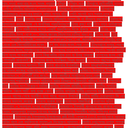
ঘাড় ব্যথা কমানোর জন্য সহজ ব্যায়াম
ঘূর্ণিঝড়
ঘূর্ণিঝড় দানা
চট্টগ্রামে আইনজীবী হত্যায়
: যৌথ বাহিনীর অভিযানে গ্রেপ্তার ২০
চট্টগ্রামে ছিনতাইয়ের আতঙ্ক
চট্টগ্রামের
টেরিবাজারে পোশাকের গুদামে আগুন লাগার ঘটনা
চলতি মাসেই হবে প্রথম চন্দ্র ও
সূর্যগ্রহণ
চাকরি
চাকরির খবর
চামড়ার মানিব্যাগ আসল কি না কীভাবে বুঝবেন?
চারপাশের
বাস্তবতা বদলে দিচ্ছে যে জনপ্রিয় প্রযুক্তিগুলো
চিন্ময় কৃষ্ণ দাস
চীনে নতুন ভাইরাসের
প্রাদুর্ভাব
চীনে প্রবীণদের যত্নে এআই প্রযুক্তির দিকে ঝুঁকছে সরকার
চীনের নতুন
জ্বালানির উৎস থেকে ৬০ হাজার বছরের বিদ্যুতের চাহিদা পূরণ হবে
চীনের মতে
চুরির
স্থান স্বরাষ্ট্র উপদেষ্টা লেফটেন্যান্ট জেনারেল (অব.) মো. জাহাঙ্গীর আলম চৌধুরীর বাসা
থেকে এক কিলোমিটারের মধ্যে।
চুল বড় করার জন্য সেরা তেল
চৌদ্দগ্রামে বন্ধুর প্রেমে
সহায়তার জন্য স্কুলছাত্রকে পিটুনি
ছাত্রদের নতুন দল গঠনে শেষ মুহূর্তেও সঙ্কট কাটেনি
ছিল অন্য সংক্রমণও"
ছেলে ক্রিকেটার হোক চান না উমর আকমল
ছেলেদের জন্য কোন
পোশাকটি মানানসই?
ছেলেদের জন্য সানস্ক্রিন ক্রিম ব্যবহার
ছেলেদের পছন্দের আধুনিক
ফ্যাশন
ছেলেদের ফ্যাশন টিপস
ছোলা খাওয়ার উপকারিতা
জনতা মাদ্রাসাশিক্ষককে
অশোভন কাজের অভিযোগে পুলিশের হাতে সোপর্দ করল
জমিয়তে উলামায়ে ইসলাম
বাংলাদেশ ও এবি পার্টি মনে করে যে
জম্মু–কাশ্মীরে অশান্তির নতুন তরঙ্গ
জরায়ুমুখ
ক্যানসার প্রতিরোধ
জলবায়ু পরিবর্তন খরার তীব্রতা ও বিস্তৃতি বাড়িয়ে দিচ্ছে
জলাতঙ্ক
টিকা
জাতীয় দলে ফিরছেন তামিম!
জাতীয় নাগরিক কমিটির আহ্বায়ক
জাতীয় নাগরিক
পার্টিকে ‘কিংস পার্টি’ বলা হচ্ছে কেন?
জাতীয় নাগরিক পার্টির নেতৃত্বে যারা
জাতীয় নির্বাচন
২০২৫ সালের শেষে অনুষ্ঠিত হতে পারে: প্রধান উপদেষ্টা
জাতীয় পার্টির চেয়ারম্যান জি এম
কাদের মন্তব্য করেছেন
জানলে অবাক হবেন
জানালেন বিজ্ঞানীরা"
জানালেন সুনিতা
জামায়াত ও অন্যান্য দলের প্রতিক্রিয়া''
জামায়াতে ইসলামী বাংলাদেশের নায়েবে আমির
সৈয়দ আবদুল্লাহ মুহাম্মদ তাহের বলেছেন
জামায়াতে ইসলামীর আমির শফিকুর রহমান
বলেছেন
জামালপুরের ইসলামপুর উপজেলায় স্ত্রী তিথী বেগমকে (২৩) হত্যার দায়ে আহসান
হাবিব নামে এক ব্যক্তিকে মৃত্যুদণ্ড দিয়েছেন আদালত।
জার্মান চ্যান্সেলর ওলাফ শলৎজ
জার্মানি ট্রাম্পের গাজা খালি করার প্রস্তাবকে 'কেলেঙ্কারি' বলে অভিহিত করেছে
জাহাজ