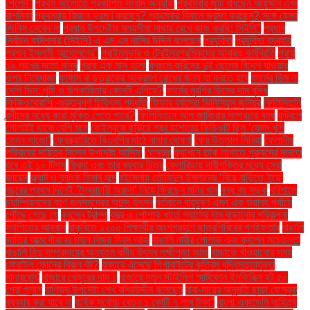
পেলেন"
প্রথম আলোতে প্রকাশিত সংবাদ অনুযায়ী
প্রথমবার জুটি বাঁধছেন আয়ুষ্মান এবং
রাশমিকা
প্রথমবার বিমানে ভ্রমণ করছেন? প্রথমবার বিমানে ভ্রমণ করছেন? সঙ্গে যেসব
জিনিস নেবেন না
প্রধান উপদেষ্টার সময়সীমা মাথায় রেখে কাজ করছি: সিইসি"
প্রধান
নির্বাচন কমিশনার (সিইসি) এ এম এম নাসির উদ্দিন বলেছেন
প্রযুক্তি
প্রযুক্তি ব্যবহার
প্রশ্ন ইসলামী আন্দোলনের"
প্রাইমমুভার ও ট্রেইলরশ্রমিকদের আবারও কর্মবিরতি
প্রায়
১৯ লাখের মতো মানুষ
প্রায় এক মাস হলো
ফজলে করিমের দুই ছেলের বিদেশ যাওয়ার
ওপর নিষেধাজ্ঞা
ফাঙ্গাস বা ছত্রাকের আক্রমণ রোধের জন্য যা করতে হবে
ফার্মের ডিম না
দেশি ডিম: পুষ্টি ও উপকারিতায় কোনটি এগিয়ে?
ফার্মের মুরগির ডিমের দাম বৃদ্ধি
ফিজিওথেরাপি -গুরুত্বপূর্ণ চিকিৎসা পদ্ধতি
ফিফার বর্ষসেরা ভিনিসিয়ুস জুনিয়র
ফিলিস্তিনি
বন্দীদের মধ্যে কারা মুক্তি পেতে পারে?
ফিলিস্তিনে আল জাজিরার সম্প্রচার বন্ধ
ফুটবলে
গোলটাই থাকে বেশি মনে
ফেইসবুকে ছড়িয়ে পড়া যশোরের ভিডিওটি ছিল ‘যেমন খুশি
তেমন সাজো’
ফেব্রুয়ারিতে বিএনপির মাঠে নামার ঘোষণা
ফের উত্তাল সিরিয়া
ফেলানীর
পরিবারের দায়িত্ব নিলেন উপদেষ্টা আসিফ
ফেসবুক
ফ্যাশনে তাক লাগাতে পুরুষদের মানতে
হবে এই ১০ টিপস
ফ্রিদা এবং তার ব্যথার চিত্র
ফ্লোরিডায় নারীশক্তির মধ্যে সেরা
জায়েদ
ফ্ল্যাট ও ব্যাংক হিসাব জব্দ
বইমেলায় তৌহিদুল ইসলামের ‘বিয়ে বাড়িতে ইয়ে’
বছরের প্রথম দিনেই ‘স্বৈরাচারী অঞ্জনা’ নিয়ে ফিরছেন মনির খান
বন্ধ বহু সড়ক
বরিশালে
চ্যাম্পিয়নদের বরণ জনসমুদ্রের আনন্দ উৎসব
বর্তমানে বায়ুদূষণ এমন এক ভয়াবহ পর্যায়ে
পৌঁছে গেছে যে
বললেন ট্রাম্প
বস্ত্র ও পোশাক খাতে গ্যাসের দাম বাড়ানোর পরিকল্পনা
স্থগিতের আহ্বান
বাকৃবিতে ১২০০ শিক্ষার্থীর অংশগ্রহণে ছাত্রশিবিরের গণইফতার
বাঙালি
জাতির আত্মগৌরবের মহান বিজয় দিবস আজ
বাঙালি নারীর পোশাক এবং ফ্যাশন সচেতনতা
বাঙালি হিন্দু সম্প্রদায়ের অন্যতম ধর্মীয় উৎসব লক্ষ্মীপূজা আজ
বাচ্চাকে খাওয়ানোর সময়
মোবাইল ফোনের বিকল্প কী?
বাজারে এসেছে গিগাবাইটের কৃত্রিম বুদ্ধিমত্তাযুক্ত
মাদারবোর্ড
বাজারে খেজুরের দাম ১
বাজারে নতুন স্টাইলিশ স্মার্টফোন ইনফিনিক্স হট ৫০
প্রো প্লাস
বাণিজ্য উপদেষ্টা শেখ বশিরউদ্দীন বলেছেন
বাবা-মায়ের অনুমতি ছাড়া ফেসবুক
ব্যবহার করা যাবে না
বার্ষিক সর্বোচ্চ বেতন ১ কোটি ৭ লাখ টাকা"
বাংলা একাডেমি সাহিত্য