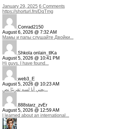
January 29, 2025
6 Comments
https://shorturl.fm/DqTmg
Conrad2150
August 6, 2026 @ 7:32 AM
Мамы и папы слушайте Двойки...
Shkola onlain_tlKa
August 5, 2026 @ 10:41 PM
Hi guys. I have found...
web3_E
August 5, 2026 @ 10:23 AM
يعني أنا لسه تقريبًا نص...
888starz_zvEr
August 5, 2026 @ 12:59 AM
I learned about an international...