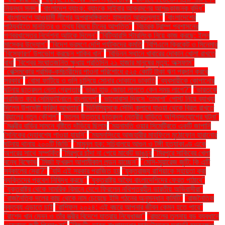
নিবন্ধন সনদ"
"বাংলাদেশ ব্যাংক: ব্যাংকে সাইবার আক্রমণের আশঙ্কাজনক বৃদ্ধি"
"বাংলাদেশে আওয়ামী লীগের অপ্রাসঙ্গিকতা: হাসনাত আবদুল্লাহ"
"বাংলাদেশের
পাঠ্যবইতে মানচিত্র ও তথ্য বিষয়ে চীনের আপত্তি"
"বিচারক ট্রাম্প প্রশাসনের
গণবরখাস্তের নির্দেশনা আটকে দিলেন"
"বিটিআরসি স্টারলিংক নিয়ে কাজ করছে: ইলন
মাস্কের উদ্যোগ"
"বিদেশ ভ্রমণে দেশি পর্যটকদের কমতি
"বিপিএলে ক্রিকেট ও সিনেমার
'বিস্ফোরণ' উপভোগ করছেন শাকিব খান"
"বিভিন্ন স্থানে খাবারের দোকান খোলা রাখতে
বাধা
"বিশ্বের সংঘাতজনিত ক্ষুধায় প্রতিদিন ২১ হাজার মানুষের মৃত্যু: অক্সফাম"
"বেক্সিমকোর শ্রমিক-কর্মচারীদের পাওনা পরিশোধে ৫২৫ কোটি টাকা ঋণ প্রদান করবে
সরকার"
"বোমা ফাটিয়ে ও গুলি চালিয়ে সোনার দোকানে ডাকাতি
"ব্যবসায়ীকে কোপানোর
ঘটনায় ছাত্রদল নেতা গ্রেপ্তার
"ভাঙা হাড় জোড়া লাগতে কেন সময় লাগে?"
"ভারতকে
পরাজিত করে সেমিফাইনালে বাংলাদেশ"
"ভালোবাসা দিবসে ‘তামাশা’ পোস্ট নিয়ে ব্যাখ্যা
দিলেন উপদেষ্টা ফরিদা আখতার"
"ভিনিসিয়ুসকে সৌদি ক্লাবে যাওয়া থেকে বিরত রাখতে
রিয়ালের নতুন কৌশল"
"মতলব উত্তরে ছাত্রদল নেত্রীর বাড়িতে অগ্নিসংযোগের ঘটনা"
"মন্ত্রীর বাড়ির সামনে বৃষ্টিতে দাঁড়িয়ে ছিলাম
"ময়নামতি ওয়ার সিমেট্রিতে একটি জাপানি
সৈনিকের দেহাবশেষ পাওয়া যায়নি"
"ময়মনসিংহে আজহারীর মাহফিলে মুঠোফোন হারানোর
ঘটনায় থানায় ২০০টি জিডি"
"মামুনুল হক: সচিবালয়ে আগুন ও টঙ্গী হত্যাকাণ্ড একে
অপরের সাথে সম্পর্কিত
"মিরপুরে চাঁদা না পেয়ে মার্কেট ভাঙচুর
"মিরপুরে সাকিবের খেলা
বন্ধে বিক্ষোভ
"মির্জা ফখরুল আগামীকাল লন্ডন যাচ্ছেন"
"মেসি-সুয়ারেজ জুটি: কি এটি
সর্বকালের সেরা?"
"যদি এই সরকার পরাজিত হয়
"যুক্তরাজ্য রাশিয়াকে সহায়তা করা
ব্যক্তিদের প্রবেশ নিষিদ্ধ করছে"
"যুক্তরাষ্ট্র অবৈধ বাংলাদেশিদের ফেরত পাঠাবে"
"যুক্তরাষ্ট্র থেকে সামরিক বিমানে দেশে ফিরলেন নথিপত্রহীন ভারতীয় অভিবাসীরা"
"রাজনৈতিক দলের কাছ থেকে নাম চেয়েছে ইসি গঠনের অনুসন্ধান কমিটি"
"রাজনৈতিক
বক্তব্য এড়াতে চাই
"রাশিফল ২০২৪: এই বছরে আপনার জীবন কেমন হতে পারে"
"রাশেদ খান মেনন ও তাঁর স্ত্রীর বিদেশে যাত্রায় নিষেধাজ্ঞা"
"রাহুলের তুলনায় বড় ব্যবধানে