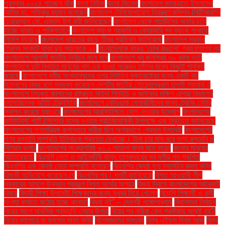
পুরস্কার ২০২৪ পাচ্ছেন যাঁরা
বাংলা নিউজ
বাংলা সিনেমা
বাংলাদেশ জামায়াতে ইসলামের
আমির ডা. শফিকুর রহমান বলেছেন
বাংলাদেশ টেলিযোগাযোগ নিয়ন্ত্রণ কমিশন (বিটিআরসি)
চেয়ারম্যান মো. এমদাদ উল বারী জানিয়েছেন
বাংলাদেশ থেকে গার্মেন্টসের অর্ডার চলে
যাচ্ছে ভারত ও পাকিস্তানে
বাংলাদেশ ব্যাংক সরকারি ও বেসরকারি সব ব্যাংক শাখাকে
নির্দেশ দিয়েছে
বাংলাদেশ ভারতের কাছে তীব্র প্রতিবাদ জানিয়েছে
বাংলাদেশ সরকার
তারল্য সংকটে থাকা ছয় ব্যাংককে ২২
বাংলাদেশকে কারও ‘চোখ রাঙানো’ গ্রহণযোগ্য নয়
বাংলাদেশে আগামী জাতীয় নির্বাচন কবে হবে
বাংলাদেশে খুব জনপ্রিয় ৩০ রকম ভর্তা
বাংলাদেশে দুটি বিখ্যাত মানুষের নাম এক হওয়া সত্ত্বেও তাঁদের মধ্যে কিছুটা পার্থক্য
রয়েছে
বাংলাদেশে ধর্মীয় সংখ্যালঘুদের ওপর নির্যাতন যুক্তরাষ্ট্রের জন্য একটি বড়
উদ্বেগের বিষয় বলে মন্তব্য করেছেন দেশটির জাতীয় গোয়েন্দাপ্রধান তুলসী গ্যাবার্ড।
বাংলাদেশে নিযুক্ত জাপানের রাষ্ট্রদূত সাইদা শিনইচি ও জাইকার দক্ষিণ এশিয়া বিভাগের
মহাপরিচালক আইট টেরুইউকি
বাংলাদেশে নেটওয়ার্ক পেশাজীবীদের জন্য ট্রেনিং সেন্টার
স্থাপন করেছে হুয়াওয়ে
বাংলাদেশের আরসিইপিতে যোগ দেওয়ার উদ্যোগ
বাংলাদেশের
কমিউনিস্ট পার্টি (সিপিবি) দলের ৭৭তম প্রতিষ্ঠাবার্ষিকী উপলক্ষে এক বিবৃতিতে জানিয়েছে
বাংলাদেশের গণতান্ত্রিক রূপান্তরে নারীরা ছিল অগ্রভাগে -প্রধান উপদেষ্টা
বাংলাদেশের
পণ্য রপ্তানি সম্প্রতি ইতিবাচক প্রবণতা দেখাচ্ছে। টানা চার মাস ধরে পণ্য রপ্তানি ৪
বিলিয়ন ডলার
বাংলাদেশের সংখ্যাগরিষ্ঠ ৬১.১ শতাংশ মানুষ মনে করেন
বাংলার মানুষের
আতিথেয়তা'
বিএনপি নেতা ও আইনজীবী মাসুদ তালুকদারের সব দলীয় পদ স্থগিত
বিএনপির এক জ্যেষ্ঠ নেতা সম্প্রতি বলেছেন
বিএনপির জ্যেষ্ঠ যুগ্ম মহাসচিব রুহুল কবির
রিজভী অভিযোগ করেছেন যে
বিএনপির পর। দলটি জানিয়েছে
বিগত আওয়ামী লীগ
সরকারের আমলে উন্নয়ন প্রকল্পে বিপুল অর্থের অপচয়
বিজয় দিবসে বাংলাদেশের আরেকটি
বিজয়
বিদায়ী শিক্ষা উপদেষ্টা শিক্ষকদের জন্য সুখবর দিয়ে গেলেন
বিদেশি শিক্ষার্থী ও কর্মী
সংখ্যা কমাতে কঠোর হচ্ছে কানাডা
বিধবা নই” – দেবশ্রী গঙ্গোপাধ্যায়
বিধানসভা নির্বাচন
বিয়ের আগে মানসিক প্রস্তুতি নেয়ার উপায়
বিয়ের পর নারীরা কেন পরকীয়ায় আকৃষ্ট হয়?
বিয়ের ব্যাপারে যা বললেন সাফা কবির
বিশেষজ্ঞদের মন্তব্য
বিশ্ব এইডস দিবস আজ
বিশ্ব