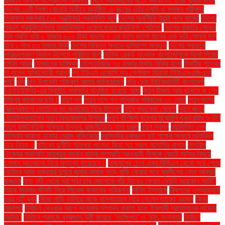
রমজান পালনে সাংস্কৃতিক ভিন্নতা
দেশে প্রথমবারের মতো উদযাপিত হচ্ছে কৃষক দিবস
দেশের ১১টি শিক্ষা বোর্ডের অধীনে অনুষ্ঠিত এ বছরের এইচএসসি ও সমমান পরীক্ষার
ফলাফল মঙ্গলবার (১৫ অক্টোবর) প্রকাশিত হবে
দেশের অর্থনীতি উল্টো পথে যাচ্ছে
দেশের
প্রথম প্রযুক্তিনির্ভর অ্যানিম্যাল ওয়েলফেয়ার প্ল্যাটফর্ম 'পেটগো'
দেশের বাজারে সোনার
দাম প্রতি ভরি ২ হাজার ৬১৩ টাকা বাড়ছে। এর ফলে ভালো মানের এক ভরি সোনার দাম
হবে ১ লাখ ৫৩ হাজার টাকা
দেশের বিভিন্ন স্থানে ভূমিকম্প অনুভূত
দেশের সবচেয়ে
দারিদ্র্যপ্রবণ বিভাগ হিসেবে পরিচিত ছিল
দৈনিক রেকর্ড সংখ্যক বাংলাদেশিকে ভিসা দিচ্ছে
সৌদি আরব
দোকানের ভবিষ্যৎ
দৌলতদিয়ায় ৭৩ হাজার টাকায় বিক্রি হলো
দ্বিতীয় পুত্রের
মা হলেন অভিনেত্রী প্রসূন
দ্য ইউএস এজেন্সি ফর গ্লোবাল মিডিয়া (ইউএসএজিএম)
ধর্ষণ
ধান
ধান উপদেষ্টা শফিকুল আলম জানিয়েছেন
নটর ডেম ইউনিভার্সিটি বাংলাদেশ
(এনডিইউবি)-এর দ্বিতীয় সমাবর্তন অনুষ্ঠিত হয়েছে আজ
নতুন টাকায় আর থাকবে না শেখ
মুজিবুর রহমানের ছবি।
নতুন দল
নতুন দলে গণ অধিকার পরিষদের ২০ নেতা
নতুন দলের
আত্মপ্রকাশে নেতাদের বড় জমায়েত নিয়ে উদ্বেগ
নতুন প্যাকেজ ঘোষণা
নতুন বছরে
হোয়াটসঅ্যাপের নতুন ফিচারগুলির উপহার
নতুন বাণিজ্য যুদ্ধের মুখোমুখি যুক্তরাষ্ট্র ও চীন
নতুন রাজনৈতিক শক্তির উদ্ভব: রাজনীতিতে নানা গুঞ্জন
নতুন স্বপ্ন
নয়াদিল্লি শেখ
হাসিনার ভারতে থাকার মেয়াদ বাড়িয়েছে
নরসিংদীর চরাঞ্চলে দুই পক্ষের সংঘর্ষে গুলিবিদ্ধ
হয়ে নিহত ২
নাইকো দুর্নীতি মামলায় খালেদা জিয়া সহ সকল আসামির খালাস
নাগরিক
ঐক্যের সভাপতি মাহমুদুর রহমান মান্না সম্প্রতি আওয়ামী লীগকে ভোটে আনার বিষয়ে
চলমান আলোচনা নিয়ে মন্তব্য করেছেন।
নাজমুলের চোখ এখন বিপিএল থেকে সরে গেছে
নাটোরে আজ শুক্রবার দুপুরে জুমার নামাজ পড়ে বাড়ি ফেরার পথে যুবলীগের নেতা আবদুর
রাজ্জাক
নাফ নদী থেকে ধরা পড়া চার জেলেকে পাঁচ দিনেও ফেরত দেয়নি আরাকান আর্মি"
নায়ক মান্নার জীবনী নিয়ে সিনেমা বানানোর পরিকল্পনা
নাহিদ ইসলামে
নিকগঞ্জে এমআরআই
যন্ত্র দুটি বন্ধ
নিজে গাড়ি চালিয়ে মাকে হাসপাতালে নিয়ে গেলেন তারেক রহমান
নিজে
নাচলেন
নির্বাচন দেওয়ার আগে সংস্কার সম্পন্ন করতে হবে: ইসলামী আন্দোলনের নায়েবে
আমির"
নির্বাচন প্রসঙ্গে ধূম্রজাল সৃষ্টি করেছে 'সংক্ষিপ্ত' ও 'বৃহৎ সংস্কার'
নির্বাচন