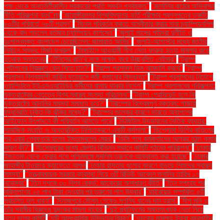
পক্ষ থেকে অন্তর্বর্তীকালীন সরকারের প্রতি সমর্থন পুনর্ব্যক্ত"
"জার্মানির কঠোর অভিবাসন
নীতি পরিকল্পনা ব্যর্থ"m
"জাহাঙ্গীরনগর বিশ্ববিদ্যালয় ভর্তি পরীক্ষার প্রশ্নপত্রে ত্রুটি:
৮০টির পরিবর্তে ৭৮টি প্রশ্ন"
"জিনস পরিবর্তন করতে অস্বীকার করায় দাবা চ্যাম্পিয়নশিপ
থেকে বাদ পড়লেন বর্তমান চ্যাম্পিয়ন কার্লসেন"
"জুলাই মাসের শহীদরা দুর্নীতি ও
দুঃশাসনমুক্ত বাংলাদেশ চেয়েছিলেন: জামায়াত আমির"
"জুলাই-আগস্টের মধ্যে জাতীয়
নির্বাচন সম্ভব: মির্জা ফখরুল"
"টাঙ্গাইলে আওয়ামী লীগ নেতা ফারুক হত্যা মামলার রায়ে
হতবাক সন্তানেরা
"টেনিসের রানি’র সঙ্গে সাক্ষাৎ করে উচ্ছ্বসিত নেইমার"
"ট্রাম্প
পেন্টাগনের নিয়ন্ত্রণ কেন নিতে চান?"
"ট্রাম্প প্রশাসন ডিম আমদানি করবে"
"ট্রাম্প
প্রশাসন বিশ্বব্যাপী মার্কিন দূতাবাসে কর্মী কমানোর সিদ্ধান্ত"
"ট্রাম্প প্রশাসনের নির্দেশে
ওয়াশিংটনে ইউএসএআইডির কর্মীদের বাসায় থাকার নির্দেশ"
"ট্রাম্প প্রশাসনের পরিকল্পনা:
যুক্তরাষ্ট্রের নেতৃত্বে বিশ্ব স্বাস্থ্য সংস্থা পরিচালনা"
"ট্রাম্প প্রেসিডেন্ট হলে কি
যুক্তরাষ্ট্রে আদানির সমস্যা সমাধান হবে?"
"ট্রাম্পের বিদ্বেষপূর্ণ বক্তব্য: গাজায়
যুদ্ধবিরতি চুক্তি কি ঝুঁকির মধ্যে?"
"ট্রাম্পের শুল্কের কারণে ভারতে অ্যাপলের
আইফোন উৎপাদনে কী পরিবর্তন আসতে পারে"
"ডিজিটাল উদ্ভাবনের নৈতিক ব্যবহার:
সামাজিক সংহতি ও অন্তর্ভুক্তি নিশ্চিতকরণে একটি কর্মশালা"
"ডিপ্লোমা ডিগ্রি বাতিলের
পর এবার গ্রেফতার হলেন ইস্তাম্বুলের মেয়র"
"ডিসি পদে কর্মকর্তাদের আগ্রহ হঠাৎ কমার
কারণ কী?"
"ডিসেম্বরের মধ্যে জেলার বিভিন্ন স্থানে কমিটি গঠনের পরিকল্পনা"
"ঢাকার
ইজতেমা থেকে ফেরার পথে পশ্চিমবঙ্গে মুসলিম তরুণকে আক্রান্ত করা হয়েছে"
"ঢাকার
জাহাঙ্গীর টাওয়ারে ক্যাফেতে আগুন
"ঢাকার রাস্তায় ধুলোর কারণে বাড়ছে শিশুদের স্বাস্থ্য
সমস্যা"
"তত্ত্বাবধায়ক সরকার ব্যবস্থা নিয়ে ৩টি রিভিউ আবেদন শুনানির তারিখ ১৭
নভেম্বর"
"তিন দশকে ৩০ বিশ্ব রেকর্ড: জাকেরের অসাধারণ কীর্তি"
"তিন সপ্তাহ পর
মুক্তিপণের ২৫ লাখ টাকা দেওয়ার পর তরুণের লাশ উদ্ধার"
"থাইরয়েড সম্পর্কিত ৫টি
প্রচলিত ভুল ধারণা"
"দিনাজপুরে মৌসুম শেষেও সুগন্ধি ধানের দাম হ্রাস"
"দীপু মনি ও
তাঁর স্বামীর বিরুদ্ধে দুদকের মামলা দায়ের"
"দুই প্ল্যাটফর্মের সমানসংখ্যক নেতা নিয়ে
নতুন দলের কমিটি
"দুটি আলংকারিক উদ্ভিদের বিবরণ"
"দুদকের মামলায় ইয়াবা ব্যবসায়ীর