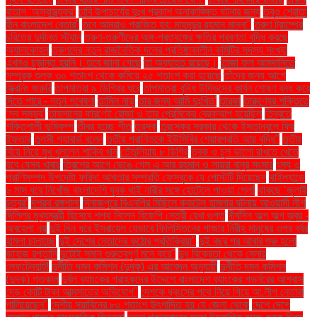
বাতাস ‘অস্বাস্থ্যকর’
ঢাবি উপাচার্যের দুঃখ প্রকাশ অনাকাঙ্ক্ষিত ঘটনার জন্য
তবুও শ্রোতা
হীন বাংলাদেশ বেতার”
তবে আমরাও পরাজিত হব: মাহমুদুর রহমান মান্না"
তরুণ ট্রাম্পের
চরিত্রে দুর্দান্ত স্ট্যান
তরুণ-তরুণীদের অঙ্গ-প্রত্যঙ্গের ক্ষতির প্রবণতা বৃদ্ধি করছে
অ্যালকোহল
তরুণদের নতুন রাজনৈতিক দলের প্রতিষ্ঠাকালীন কমিটির সদস্য সংখ্যা
এখনও চূড়ান্ত হয়নি। তবে জানা গেছে
তা অব্যাহত রয়েছে।
তাজা ফল আমদানিতে
সম্পূরক শুল্ক ৩০ শতাংশ থেকে কমিয়ে ২৫ শতাংশ করা হয়েছে
তাঁদের জন্য আগে
স্ক্রিনিং জরুরি
তাপমাত্রা ৯ ডিগ্রির ঘরে
তাপমাত্রা বৃদ্ধি উদ্ভিদের কার্বন শোষণ বন্ধ করে
দিতে পারে - নতুন গবেষণা
তামিল নাড়ু
তার জন্য আমি দুঃখিত'
তারকা
তারুণ্যের শক্তিতে
‘সব সম্ভব’
তাহসানের কারণেই রোজা ও তার প্রেমিকের ব্রেকআপ হয়েছিল
তিব্বতে
শক্তিশালী ভূমিকম্প
তীব্র হচ্ছে শীত
তুরস্ক
তুরস্কের সরকার থেকে ইস্তানবুলে ফ্রি
ইফতার
তুলসী গ্যাবার্ড বলেন
তৃতীয় প্রান্তিকে ইউসিবির শেয়ারপ্রতি আয় বৃদ্ধি"
তৃতীয়
বিয়ে নিয়ে মুখ খুললেন শাকিব খান
তেঁতুলিয়ায় ৮ ডিগ্রি
ত্বক ও চুল ভালো রাখতে খেতে
হবে যেসব খাবার
ত্রিশের আগে ভেঙে গেল এ আর রহমান ও সায়রা বানুর সংসার
ৎস্য ও
প্রাণিসম্পদ উপদেষ্টা ফরিদা আখতার সম্প্রতি ফেসবুকে যে পোস্টটি দিয়েছেন
থাইল্যান্ডে
৬ মাস ধরে নিখোঁজ বাংলাদেশি যুবক থাই নারীর সঙ্গে হোটেলে পাওয়া গেল!
থাকছে ‘জুলাই
চত্বর’
দশরথ রঙ্গশালা
দিনাজপুরে বিএনপির মিছিলে ককটেল হামলার ঘটনায় আওয়ামী লীগ
দিল্লির মুখ্যমন্ত্রী হিসেবে শপথ নিলেন বিজেপি নেত্রী রেখা গুপ্ত
দীর্ঘদিন অল্প অল্প জ্বর -
অবহেলা নয়
দুই দিন ধরে ইসরায়েল যেভাবে ফিলিস্তিনের গাজার নিরীহ মানুষের ওপর বর্বর
হামলা চালাচ্ছে
দুই দেশের নেতাদের কঠোর প্রতিক্রিয়া"
দুই বছর পর আবার শুরু হলো
জাহাজ রপ্তানি
দুটোই সমান গুরুত্বপূর্ণ মনে করে"
দুধ বিক্রেতা থেকে সেনার
লেফটেন্যান্ট!
দুর্নীতি দমন কমিশন (দুদক) এর আবেদন অনুযায়ী
দুর্নীতি দমন কমিশন
(দুদক) গতকাল
দুর্বল ব্যাংকের গ্রাহকদের উদ্দেশে বাংলাদেশ ব্যাংকের গভর্নরের আশ্বাস
দেড় কোটি টাকা আত্মসাতের অভিযোগ"
দেশকে ধ্বংসের পথে নিয়ে গিয়ে আ.লীগ নেতারা
পালিয়েছেন"
দেশীয় সয়াবিনের ৮০ শতাংশ উৎপাদিত হয় যে জেলা থেকে
দেশে দেশে