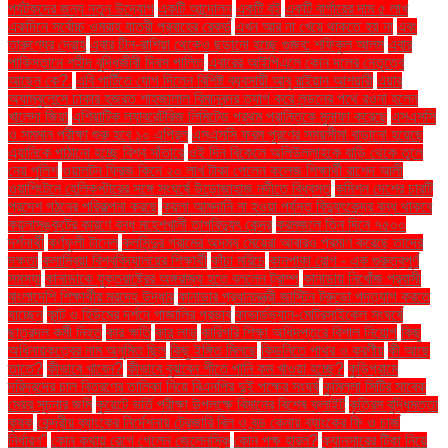
পর্যটকদের জন্য নতুন উদ্যোগ
একটি আন্দোলন
একটি বই
একটি বার্গারের দাম ৫ লাখ
একদিনে সর্বোচ্চ ওমরাহ যাত্রী প্রবাহের রেকর্ড
এখন আর না খেয়ে থাকতে হয় না
এবং
তারুণ্যের দ্রোহ
এবার চীন-রাশিয়া থেকেও ছড়ানো হচ্ছে গুজব: শফিকুল আলম
এবার
পাকিস্তানে শহীদ বুদ্ধিজীবী দিবস পালিত
এবারের আইপিএলে কোন দলের নেতৃত্বে
আছেন কে?.
এবি পার্টিতে যোগ দিলেন বিশিষ্ট ব্যবসায়ী আবু রাইয়ান আশয়ারী
এয়ার
অ্যাম্বুলেন্সে ঢাকার হজরত শাহজালাল বিমানবন্দর ত্যাগ করে লন্ডনের পথে রওনা হলেন
খালেদা জিয়া
এশিয়াটিক ল্যাবরেটরিজ লিমিটেড প্রথম প্রান্তিকে মুনাফা করেছে
এসএসসি
ও সমমান পরীক্ষা শুরু হবে ১০ এপ্রিল
এসএসসি ফরম পূরণের সময়সীমা বাড়ানো হয়েছে
এ্যানিকে পাঠানো হচ্ছে বিশ্ব সাঁতারে
ওই দিন বিকেলে অলিউল্লাহকে বাড়ি থেকে তুলে
নেয় পুলিশ
ওয়ালটন ফ্রিজ কিনে ২০ লাখ টাকা পেলেন কলেজ শিক্ষার্থী রাশেদ আলী
ওয়াশিংটনে হেলিকপ্টারের সঙ্গে সংঘর্ষে উড়োজাহাজ নদীতে বিধ্বস্ত
কমিশন দেশের চারটি
প্রদেশ গঠনের পরিকল্পনা করছে
কয়লা আমদানি না হওয়া পর্যন্ত বিদ্যুৎকেন্দ্র বন্ধ থাকবে
কয়লাসঙ্কটের কারণে বন্ধ মহেশখালী তাপবিদ্যুৎ কেন্দ্র
করমজলে তিন দিনে ৭৫০০
দর্শনার্থী
কর্ণফুলী টানেল
কলসিন্দুর গ্রামের অদম্য মেয়েরা আবারও প্রমাণ করেছে তাদের
দক্ষতা
কলাম্বিয়া বিশ্ববিদ্যালয়ের শিক্ষার্থী
কাঁচা মরিচে
কানপাকা রোগ - এক গুরুত্বপুর্ণ
সমস্যা
কানাডাকে যুক্তরাষ্ট্রের অঙ্গরাজ্য হতে বললেন ট্রাম্প
কানাডায় নিখোঁজ প্রবাসী
বাংলাদেশি শিক্ষার্থীর মরদেহ উদ্ধার
কানাডার প্রধানমন্ত্রী জাস্টিন ট্রুডো পদত্যাগ করতে
যাচ্ছেন
কান্ট ও হিউমের দর্শনে গাজালির প্রভাব
কাভার্ডভ্যান-মোটরসাইকেল সংঘর্ষে
ছাত্রদল কর্মী নিহত
কার ক্ষতি
কার লাভ
কারিগরি শিক্ষা অধিদপ্তরে বিশাল নিয়োগ
কিছু
অধিনায়কত্বের নাম অনুমিত ছিল
কিছু ইঙ্গিত মিলছে
কিডনিতে পাথর ও করণীয়
কী আছে
তাতে?
কীভাবে খাবেন?
কীভাবে বুঝবেন শীতে পানি কম খাওয়া হচ্ছে?
কুড়িগ্রামে
দরিদ্রদের চাল বিতরণের তালিকা নিয়ে বিএনপির দুই পক্ষের সংঘর্ষ
কুমিল্লা সিটির সাবেক
মেয়র সূচনার জমি
কুয়েটে ভর্তি পরীক্ষা উপলক্ষে বিমানের বিশেষ ফ্লাইট
কৃত্রিম বুদ্ধিমত্তা
কৃষক
কেন্দ্রীয় ব্যাংকের নির্দেশনায় ট্রেজারি বিল ও বন্ড কেনায় ব্যাংকের ফি ও চার্জ
নির্ধারণ"
কোন কথায় রেগে গেলেন জেলেনস্কি
কোন পক্ষ হারল?
ক্যানসারের টিকা নিয়ে