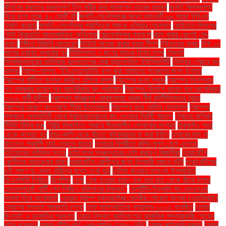
জীবনের সবচেয়ে গুরুত্বপূর্ণ তিন নারীর কথা জানালেন তারেক রহমান
জুলাই বিপ্লবগাথা
নিয়ে ছাপা হচ্ছে ৪০ কোটি বই
জুলাই-সেপ্টেম্বরের মধ্যে ব্যাংকটি ৬৬ পয়সা ইপিএস
অর্জন করেছে
জুলাই–সেপ্টেম্বর প্রান্তিকে ব্যাংক এশিয়ার লোকসান
জেইডেন সিলসের
টেস্ট ক্রিকেটে আন্তর্জাতিক অভিষেক
জেলেনস্কির প্রশংসা
ঝাল খাবার খেলেই মেদ
কমবে
টঙ্গীতে বিজিবি মোতায়েন
টমেটো সতেজ রাখার সহজ টিপস
টাইফয়েড জ্বর:
টানা ১৫
মাসের ভয়াবহ সংঘর্ষের পর
টিউলিপসহ ৭ জনের ব্যাংক হিসাব তলব
টেকসই
বিশ্ববিদ্যালয়ের তালিকায় বাংলাদেশের সেরা ড্যাফোডিল ইউনিভার্সিটি
টেসলার শেয়ারে বড়
ধাক্কা
ট্রাম্প–মাস্ক: ‘ইউএসএআইডি বন্ধ করা আমাদের শত্রুদের জন্য উপহার
ট্রাম্পের ঘাঁটিতে জনমত জরিপে এগিয়ে কমলা
ট্রাম্পের জন্য সুখবর
ট্রাম্পের নির্দেশনায়
গত শুক্রবার ভয়েস অব আমেরিকার মূল প্রতিষ্ঠান
ট্রাম্পের নির্দেশে ভয়েস অব আমেরিকার
১৩০০ কর্মী ছুটিতে
ট্রাম্পের পরিকল্পনা মোকাবেলায় আরব শীর্ষ কূটনীতিকদের বৈঠক
ট্রাম্পের ভাষণে কংগ্রেসে তীব্র উত্তেজনা
ট্রাম্পের সঙ্গে মোদির ফোনালাপ
ট্রাম্পের
স্বাক্ষরে সেনাবাহিনী থেকে ট্রান্সজেন্ডারদের বাদ দেওয়ার নির্বাহী আদেশ
ট্রেনের অগ্রিম
টিকিট বিক্রি শুরু
ট্রেন্ডি ডিজাইনে 'সারা'র শীতকালীন পোশাকের সংগ্রহ
ঠাকুরগাঁও শহর
থেকে অপহৃত হন
ঠান্ডা-কাশি থেকে বাঁচতে বাইকারদের যা করা উচিত
ডলারের দাম না
বাড়লেও প্রবাসী আয় যেভাবে বাড়ছে
ডলারের বিপরীতে রুপির মূল্য নেমে এসেছে
ইতিহাসের সর্বনিম্ন স্তরে
ডাইনোসর পুনরুদ্ধারের চেষ্টা করছেন বিজ্ঞানীরা
ডায়াবেটিস
রোগীদের আতঙ্কের কারণ
ডায়াবেটিস রোগীদের জন্য উপকারী সজনে ডাঁটা
ডায়াবেটিসের
৪টি লক্ষণ যা কেবল নারীদের মধ্যে দেখা যায়
ডালিম খাওয়ার অসংখ্য উপকারিতা
ডিএসসিসি নির্বাচন
ডিপসিক
ডেঙ্গু
ডেঙ্গু হওয়ার কারণ এবং তার হাত থেকে বাঁচার উপায়
ডেভেলপমেন্ট পার্টি পেল নির্বাচন কমিশনের নিবন্ধন"
ডেসটিনি-ইভ্যালি সহ এমএলএম
ব্যবসা নিয়ে সতর্কবার্তা
ডোনাল্ড ট্রাম্প যুক্তরাষ্ট্রের কেন্দ্রীয় গোয়েন্দা সংস্থা (এফবিআই)
ড্রোনের মাধ্যমে নজরদারি চলছে
ঢাকা আন্তর্জাতিক ম্যারাথন-২০২৫ অনুষ্ঠিত
ঢাকায়
ছিনতাই ও ডাকাতির প্রবণতা
ঢাকায় নিযুক্ত জাতিসংঘের আবাসিক সমন্বয়কারী গোয়েন
লুইস বলেছেন
ঢাকায় হাঁটার গতি এখন গাড়ির চেয়েও বেশি''
ঢাকার পাইকারি বাজার'
ঢাকার