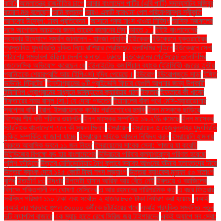
করি?
আমলাতন্ত্র রাজনীতির চাপে
আমার বাংলাদেশ পার্টির (এবি পার্টি) সদস্যসচিব মজিবুর
রহমান মঞ্জু বলেছেন
আমি ক্লান্ত
আরও একটি কারখানা পেল পরিবেশবান্ধব স্বীকৃতি
আসকের উদ্বেগ: ঢাকা প্রতিবেদন"
আসামে গরুর মাংস খাওয়া নিষিদ্ধ
আসিফ নজরুলের
সঙ্গে অশোভন আচরণের জন্য তারেক রহমানের নিন্দা
আহত ১".
ইইউ বাংলাদেশের
সংস্কার উদ্যোগে সমর্থন জানালেন - হাদজা লাহবিব
ইউক্রেন
ইউক্রেনে যুক্তরাষ্ট্রের
প্রস্তাবিত যুদ্ধবিরতি চুক্তি নিয়ে রাশিয়ার প্রেসিডেন্ট ভ্লাদিমির পুতিনে
ইউক্রেনে সেনা
পাঠানোর সম্ভাবনা উড়িয়ে দেননি কানাডা - ট্রুডো
ইউক্রেনের প্রেসিডেন্ট ভলোদিমির
জেলেনস্কি অভিযোগ করেছেন যে
ইউনাইটেড কমার্শিয়াল ব্যাংক (ইউসিবি) বছরের তৃতীয়
প্রান্তিকে শেয়ারপ্রতি আয় (ইপিএস) বৃদ্ধি পেয়েছে।
ইউরোপ
ইউরোপজুড়ে সাড়া
ইঙ্গিত
ডাউনিং স্ট্রিটের"
ইনস্টাগ্রামের ৬টি প্রাইভেসি ফিচার যেগুলি আপনার জন্য উপকারী
ইন্টার্নশিপ প্রোগ্রামের মাধ্যমে ভবিষ্যতের ক্যারিয়ার গঠন
ইফতার
ইফতারে কী খাবেন
ইফতারের সময় রাসুল (সা.) যে দোয়া পড়তেন
ইয়ামালের বাঁকা পথে মেসি-ম্যারাডোনার
স্বপ্নের বাড়ি
ইরান: ইসরায়েলকে কঠোর প্রতিশোধের হুমকি
ইলন মাস্ককে ছাড়িয়ে
বিশ্বের শীর্ষ ধনী পরিবার ওয়ালটন
ইলন মাস্কের সম্পত্তি ১৯.২% কমেছে
ইলন মাস্কের
স্টারলিংক বাংলাদেশে এলে কী সুফল মিলবে
ইসরায়েল
ইসরায়েল ও হেজবুল্লাহর যুদ্ধবিরতি
চুক্তি সম্পর্কিত যা জানা যাচ্ছে
ইসরায়েল মাইকে আজান নিষিদ্ধ করল
ইসরায়েলি হামলায়
বৈরুতে আবাসিক ভবনে ১১ জন নিহত
ইসরায়েলের সাবেক সেনা: 'গাজায় যা করেছি
উইন্ডিজের বিপক্ষে বড় হার বাংলাদেশের
উড়িরচরে পরিবার কল্যাণকেন্দ্র পরিণত হয়েছে
পুলিশ ফাঁড়িতে
উত্তর মেসিডোনিয়ায় নৈশ ক্লাবে ভয়াবহ আগুনের ঘটনায় হতাহতদের নিয়ে
উত্তরা ব্যাংক দেবে ১৪৫ কোটি টাকা নগদ লভ্যাংশ
উত্তরা ব্যাংকের মুনাফা ৫০ শতাংশ
বৃদ্ধি
উত্তীর্ণ ৮৩
উদ্ধার
উপদেষ্টা হাসান আরিফ আর বেঁচে নেই
উরুগুয়ে ও ব্রাজিলের
বিপক্ষে শক্তিশালী দল ঘোষণা মেসিদের
এ আর রহমানের পারিশ্রমিক কত
এ বছর ফিতরার
সর্বনিম্ন পরিমাণ ১১০ টাকা এবং সর্বোচ্চ ২ হাজার ৮০৫ টাকা নির্ধারণ করা হয়েছে
এআই
এআই এর প্রভাব: গুগল ৩০০০০ কর্মীকে ছাঁটাইয়ের পথে
এআই প্রযুক্তি সম্বলিত নতুন
দুটি ল্যাপটপ বাজারে
এক ম্যাচ হাতে রেখে সিরিজ জয় টাইগারদের
একই অ্যাপে সব সেবা: