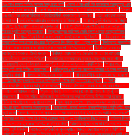
৭৬ লাখ টাকার অবৈধ সম্পদ উদ্ধারের দাবি
"দেশে এইচএমপিভি ভাইরাসে আক্রান্ত এক
নারী মৃত্যুবরণ করেছেন
"দেশে বছরে প্রায় ৩ লাখ কোটি টাকার শুল্ক ও কর ছাড়"
"নওগাঁয়
১৬ বছর পর ছাত্রশিবিরের প্রতিষ্ঠাবার্ষিকী প্রকাশ্যে উদযাপিত"
"নতুন ছাত্রসংগঠনের
যাত্রা শুরু
"নর্থ মেসিডোনিয়ার নৈশক্লাবে অগ্নিকাণ্ড
"নাটোরে যুবলীগ নেতাকে পিটুনি
দিয়ে পুলিশে সোপর্দ করল ছাত্র-জনতা"
"নানা পদক্ষেপ সত্ত্বেও চীনের তরুণ-তরুণীরা
বিয়ের প্রতি আগ্রহ হারাচ্ছে"
"নিভৃতপল্লির নারীদের তৈরি জুতা পাচ্ছে আন্তর্জাতিক
বাজারে"
"নির্বাচন নিয়ে বিতর্ক করছে একটি রাজনৈতিক দল: রিজভী"
"নির্বাচনের তারিখ
রাজনৈতিক দলগুলোর চাওয়ার ভিত্তিতে নির্ধারিত হবে: প্রেস সচিব"
"নির্বাচনের সময়সীমা
নির্ধারণ করবে সরকার ও রাজনৈতিক দলগুলো: জাতিসংঘের দূত"
"নির্বাচিত সরকারই
সর্বোত্তম সরকার: মির্জা ফখরুল"
"নিষিদ্ধ ঘোষণার পর ভোরবেলায় ঢাকার রাস্তায়
ছাত্রলীগের নেতাদের মিছিল"
"নেতানিয়াহু যুক্তরাজ্যে ঢুকলে গ্রেপ্তার হতে পারেন
"নোয়াখালী জেলা বিএনপির নতুন পাঁচ সদস্যের আহ্বায়ক কমিটি গঠন"
"পদ্মার পাড়ে
অস্থায়ী হাটে ইলিশ বেচাকেনা"''
"পাকিস্তান থেকে বাংলাদেশে আসার পর রুনা লায়লার
সম্মুখীন বাধার"
"পাগলা মসজিদে এক বস্তা চিঠি:
"পাবনার শুঁটকি রপ্তানি হচ্ছে বিদেশে"
"পুতিনের নতুন ধরনের আরও শক্তিশালী ক্ষেপণাস্ত্র ব্যবহারের হুমকি"
"পৃথিবীর
অভ্যন্তরীণ কেন্দ্রের আকৃতি বদলাচ্ছে"
"প্রধান উপদেষ্টা: সরকার এ বছরের শেষ নাগাদ
নির্বাচন আয়োজন করবে"
"প্রবল ঘূর্ণিঝড় 'দানা' আসন্ন: বাংলাদেশের জন্য ঝুঁকির
পর্যবেক্ষণ"
"প্রেস সচিব: সচিবালয়ে সাংবাদিকদের প্রবেশাধিকার সীমিত করা হয়েছে"
"ফিফা ও খেলোয়াড়-ক্লাবের সংঘাত
"ফ্যাসিবাদের পক্ষে লিখতে ব্যবহৃত কলম ভেঙে
দেওয়া হবে: হাসনাত আবদুল্লাহ"
"বইমেলায় ‘মবের’ মতো উসকানিমূলক পরিস্থিতি কেন
সৃষ্টি হলো
"বঙ্গোপসাগরে মাছ ধরার সময় মিয়ানমারের নৌবাহিনীর হাতে আটক ৫৬ জেলে"
"বছরের পর বছর মনে রাখা হবে তোমার অর্জন" – মুশফিককে নিয়ে তামিম
"বরিশাল শিক্ষা
বোর্ডে পাসের হার এবং জিপিএ-৫ বৃদ্ধির খবর"
"বাজারে উন্মোচন হলো সিটি গ্রুপের নতুন
পণ্য ‘টুটি টুইস্ট’"
"বাজেটে অর্থনৈতিক পুনরুদ্ধারে গুরুত্ব দেওয়ার আহ্বান সিপিডির"
"বাবা কারাগারে
"বায়ুদূষণে বিশ্বের পঞ্চম স্থানে ঢাকা
"বাংলাদেশ ডেভেলপমেন্ট পার্টি পেল