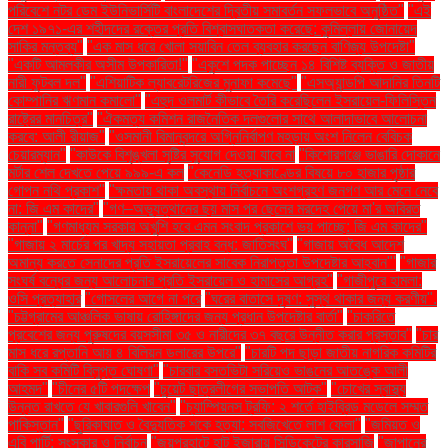
পরিবেশে নটর ডেম ইউনিভার্সিটি বাংলাদেশের দ্বিতীয় সমাবর্তন সফলভাবে অনুষ্ঠিত"
"এই
দেশ ১৯৭১-এর শহীদদের রক্তের প্রতি বিশ্বাসঘাতকতা করেছে: কুমিল্লায় জোনায়েদ
সাকির মন্তব্য"
"এক মাস ধরে খোলা সয়াবিন তেল ব্যবহার করছেন বাণিজ্য উপদেষ্টা"
"একটি আমলকীর অসীম উপকারিতা!"
"একুশে পদক পাচ্ছেন ১৪ বিশিষ্ট ব্যক্তি ও জাতীয়
নারী ফুটবল দল"
"এশিয়াটিক ল্যাবরেটরিজের মুনাফা কমেছে"
"এসঅ্যান্ডপি আদানির তিনটি
কোম্পানির ঋণমান কমালো"
"এহুদ ওলমার্ট কীভাবে তৈরি করেছিলেন ইসরায়েল-ফিলিস্তিন
রাষ্ট্রের মানচিত্র"
"ঐকমত্য কমিশন রাজনৈতিক দলগুলোর সাথে আলাদাভাবে আলোচনা
করবে: আলী রীয়াজ"
"ওসমানী বিমানবন্দরে অগ্নিনির্বাপণ মহড়ায় অংশ নিলেন বেবিচক
চেয়ারম্যান"
"কাউকে বিশৃঙ্খলা সৃষ্টির সুযোগ দেওয়া যাবে না
"কিশোরগঞ্জে ভাঙারি দোকানে
মর্টার শেল দেখতে পেয়ে ৯৯৯-এ কল
"কেনেডি হত্যাকাণ্ডের বিষয়ে ৮০ হাজার পৃষ্ঠার
গোপন নথি প্রকাশ"
"ক্ষমতায় থাকা অবস্থায় নির্বাচনে অংশগ্রহণ জনগণ আর মেনে নেবে
না: জি এম কাদের"
"গণ–অভ্যুত্থানের ছয় মাস পর ছেলের মরদেহ পেয়ে মা'র অবিরত
কান্না"
"গণমাধ্যম সরকার অখুশি হবে এমন সংবাদ প্রকাশে ভয় পাচ্ছে: জি এম কাদের"
"গাজায় ২ মার্চের পর খাদ্য সহায়তা প্রবাহ বন্ধ: জাতিসংঘ"
"গাজায় অবৈধ আদেশ
অমান্য করতে সেনাদের প্রতি ইসরায়েলের সাবেক নিরাপত্তা উপদেষ্টার আহ্বান"'
"গাজার
সংঘর্ষ বন্ধের জন্য আলোচনার প্রতি ইসরায়েল ও হামাসের আগ্রহ"
"গাজীপুরে হামলা:
ওসি প্রত্যাহার
"গোসলের আগে না পরে
"ঘরের বাতাসে দূষণ: সুস্থ থাকার জন্য করণীয়".
"চট্টগ্রামের আঞ্চলিক ভাষায় রোহিঙ্গাদের জন্য প্রধান উপদেষ্টার বার্তা"
"চাকরিতে
প্রবেশের জন্য পুরুষদের বয়সসীমা ৩৫ ও নারীদের ৩৭ বছরে উন্নীত করার প্রস্তাব"
"চার
মাস ধরে রপ্তানি আয় ৪ বিলিয়ন ডলারের উপরে"
"চারটি পদ ছাড়া জাতীয় নাগরিক কমিটির
বাকি সব কমিটি বিলুপ্ত ঘোষণা"
"চারবার বসতভিটা সরিয়েও ভাঙনের আতঙ্কে আলী
আহমদ"
"চীনের ৫টি পদক্ষেপ
"চুয়েট ছাত্রলীগের সভাপতি আটক"
"চোখের স্বাস্থ্য
উন্নত রাখতে যে খাবারগুলি খাবেন"
"চ্যাম্পিয়নস ট্রফি: ২ শর্তে হাইব্রিড মডেলে সম্মত
পাকিস্তান"
"ছুরিকাঘাত ও বৈদ্যুতিক শকে হত্যা: সবজিখেতে লাশ ফেলা"
"জমিয়ত ও
এবি পার্টি: সংস্কার ও নির্বাচন
"জয়পুরহাটে হাট ইজারায় সিন্ডিকেটের কারসাজি
"জাপানের