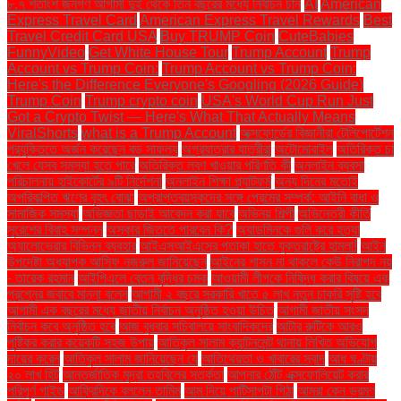
৮.৭ শতাংশ জনগণ আগামী দুই থেকে তিন বছরের মধ্যে নির্বাচন চান
AI
American
Express Travel Card
American Express Travel Rewards
Best
Travel Credit Card USA
Buy TRUMP Coin
CuteBabies
FunnyVideo
Get White House Tour
Trump Account
Trump
Account vs Trump Coin:
Trump Account vs Trump Coin:
Here's the Difference Everyone's Googling (2026 Guide)
Trump Coin
Trump crypto coin
USA's World Cup Run Just
Got a Crypto Twist — Here's What That Actually Means
ViralShorts
what is a Trump Account
অক্সফোর্ডের বিজ্ঞানীরা টেলিপোর্টেশন
প্রযুক্তিতে অর্জন করেছেন বড় সাফল্য
অগ্রযাত্রার যাত্রীরা
অটোমোবাইল
অতিরিক্ত চা
খেলে যেসব সমস্যা হতে পারে
অতিরিক্ত লবণ খাওয়ার পরিণতি কী
অনলাইন ব্যবসা
পরিচালনায় হাইকোর্টের ৯টি নির্দেশনা
অনলাইন শিক্ষা প্ল্যাটফর্ম
অন্য দিনের মতোই
অপরিকল্পিত ঋণের বৃহৎ বোঝা
অপ্রাপ্তবয়স্কদের সঙ্গে প্রেমের সম্পর্ক: আইনি বাধা ও
সামাজিক সমস্যা
অভিজ্ঞতা ছাড়াই আবেদন করা যাবে
অভিনয় শিল্পী
অভিনেত্রী কীর্তি
সুরেশের বিবাহ সম্পন্ন
অস্কার জিততে পারবেন কি?
অ্যাডমিনকে গুলি করে হত্যা
অ্যালোভেরার বিভিন্ন ব্যবহার
আইএসআইএসের পতাকা হাতে যুক্তরাষ্ট্রে হামলা!
আইন
উপদেষ্টা অধ্যাপক আসিফ নজরুল জানিয়েছেন
আইনের শাসন না থাকলে কেউ নিরাপদ নয়
- তারেক রহমান
আইপিএলে বেতন বৃদ্ধির চমক
আওয়ামী লীগকে নিষিদ্ধ করার বিষয়ে এক
প্রশ্নের জবাবে মান্না বলেন
আগামী ২ বছরে সরকারি খাতে ৫ লাখ নতুন চাকরি সৃষ্টি হবে
আগামী এক বছরের মধ্যে জাতীয় নির্বাচন অনুষ্ঠিত হওয়া উচিত
আগামী জাতীয় সংসদ
নির্বাচন কবে অনুষ্ঠিত হবে
আজ বুধবার সচিবালয়ে সাংবাদিকদের
আটার রুটিকে আরও
পুষ্টিকর করার কয়েকটি সহজ উপায়
আতিকুল সালাম ক্যান্টনমেন্ট থানায় লিখিত অভিযোগ
দায়ের করেন
আতিকুল সালাম জানিয়েছেন যে
আতিথেয়তা ও খাবারের স্বাদ
আধ ঘণ্টায়
২০ লাখ হিট
আন্তর্জাতিক মুদ্রা তহবিলের সতর্কতা
আপনার ঠোঁট এক্সফোলিয়েট করার
পরিপূর্ণ গাইড
আফ্রিদিকে বললেন তামিম
আম দিয়ে পাটিসাপটা পিঠা
আমরা কেন ভ্রমণ