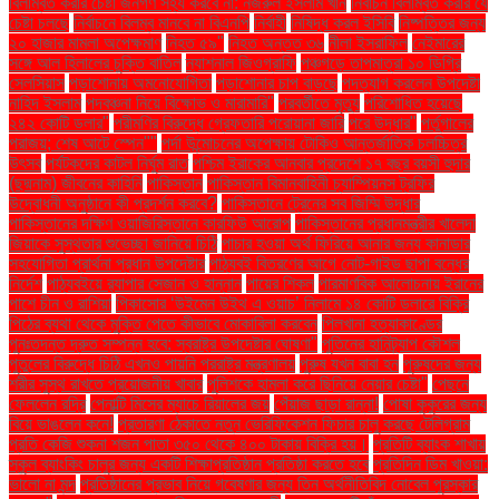
বিলম্বিত করার চেষ্টা জনগণ সহ্য করবে না: নজরুল ইসলাম খান
নির্বাচন বিলম্বিত করার যে
চেষ্টা চলছে
নির্বাচনে বিলম্ব মানবে না বিএনপি
নির্বাহী
নিষিদ্ধ করল ইসিবি
নিষ্পত্তির জন্য
২০ হাজার মামলা অপেক্ষমাণ
নিহত ৫৯"
নিহত অন্তত ৩৬
নীলা ইসরাফিল
নেইমারের
সঙ্গে আল হিলালের চুক্তি বাতিল
ন্যাশনাল জিওগ্রাফি
পঞ্চগড়ে তাপমাত্রা ১০ ডিগ্রি
সেলসিয়াস
পড়াশোনায় অমনোযোগিতা
পড়াশোনার চাপ বাড়ছে
পদত্যাগ করলেন উপদেষ্টা
নাহিদ ইসলাম
পদবঞ্চনা নিয়ে বিক্ষোভ ও মারামারি"
পরবর্তীতে মৃত্যু
পরিশোধিত হয়েছে
২৪২ কোটি ডলার"
পরীমণির বিরুদ্ধে গ্রেফতারি পরোয়ানা জারি
পরে উদ্ধার"
পর্তুগালের
পরাজয়; শেষ আটে স্পেন""
পর্দা উন্মোচনের অপেক্ষায় টোকিও আন্তর্জাতিক চলচ্চিত্র
উৎসব
পর্যটকদের কাটল নির্ঘুম রাত
পশ্চিম ইরাকের আনবার প্রদেশে ১৭ বছর বয়সী হুদার
(ছদ্মনাম) জীবনের কাহিনি
পাকিস্তান
পাকিস্তান বিমানবাহিনী চ্যাম্পিয়নস ট্রফির
উদ্বোধনী অনুষ্ঠানে কী প্রদর্শন করবে?
পাকিস্তানে ট্রেনের সব জিম্মি উদ্ধার
পাকিস্তানের দক্ষিণ ওয়াজিরিস্তানে কারফিউ আরোপ
পাকিস্তানের প্রধানমন্ত্রীর খালেদা
জিয়াকে সুস্থতার শুভেচ্ছা জানিয়ে চিঠি
পাচার হওয়া অর্থ ফিরিয়ে আনার জন্য কানাডার
সহযোগিতা প্রার্থনা প্রধান উপদেষ্টার
পাঠ্যবই বিতরণের আগে নোট-গাইড ছাপা বন্ধের
নির্দেশ
পাঠ্যবইয়ে র‍্যাপার সেজান ও হান্নান
পায়ের শিকল
পারমাণবিক আলোচনায় ইরানের
পাশে চীন ও রাশিয়া
পিকাসোর ‘উইমেন উইথ এ ওয়াচ’ নিলামে ১৪ কোটি ডলারে বিক্রি
পিঠের ব্যথা থেকে মুক্তি পেতে কীভাবে মোকাবিলা করবেন
পিলখানা হত্যাকাণ্ডের
পুনঃতদন্ত দ্রুত সম্পন্ন হবে: স্বরাষ্ট্র উপদেষ্টার ঘোষণা"
পুতিনের হানিট্র্যাপ কৌশল
পুতুলের বিরুদ্ধে চিঠি এখনও পায়নি পররাষ্ট্র মন্ত্রণালয়
পুরুষ যখন বাবা হন
পুরুষদের জন্য
শরীর সুস্থ রাখতে প্রয়োজনীয় খাবার
পুলিশকে হামলা করে ছিনিয়ে নেয়ার চেষ্টা"
পেছনে
ফেললেন রদ্রি
পেনাল্টি মিসের ম্যাচে রিয়ালের জয়
পেঁয়াজ ছাড়া রান্না!
পোষা কুকুরের জন্য
বিয়ে ভাঙলেন কনে!
প্রতারণা ঠেকাতে নতুন ভেরিফিকেশন ফিচার চালু করছে টেলিগ্রাম
প্রতি কেজি শুকনা শজন পাতা ৩৫০ থেকে ৪০০ টাকায় বিক্রি হয়।
প্রতিটি ব্যাংক শাখায়
স্কুল ব্যাংকিং চালুর জন্য একটি শিক্ষাপ্রতিষ্ঠান প্রতিষ্ঠা করতে হবে
প্রতিদিন ডিম খাওয়া:
ভালো না মন্দ
প্রতিষ্ঠানের প্রভাব নিয়ে গবেষণার জন্য তিন অর্থনীতিবিদ নোবেল পুরস্কার