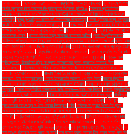
আশার আলো
ক্যান্সারের বিকল্প চিকিৎসা পদ্ধতিগুলি কীভাবে কাজ করে
ক্লাসরুমে প্রথম
বর্ষের ছাত্রকে বিয়ে করলেন বিশ্ববিদ্যালয় শিক্ষিকা (ভিডিও)
ক্ষমতার প্রাতিষ্ঠানিক
ভারসাম্য প্রতিষ্ঠায় বিএনপিসহ প্রধান রাজনৈতিক দলগুলো সংবিধানে যে পরিবর্তনগুলো
চেয়েছিল
ক্ষুদ্র নৃ-তাত্বিক জনগোষ্ঠী চাকমাদের জীবনযাত্রা
খনিজ চুক্তির জন্য শুক্রবার
ওয়াশিংটন যাচ্ছেন ইউক্রেনের প্রেসিডেন্ট
খবর
খরচ কত?
খরচ বহন করেছে বিসিসিআই"
খাওয়ার বাইরে আরও কত কাজে লাগে ডিম!
খাদ্যাভ্যাসে পরিবর্তন
খালেদা জিয়া ও তারেক
রহমানকে খালাস''
খালেদা জিয়ার নতুন মামলার কার্যক্রম বাতিল
খুলনা বিশ্ববিদ্যালয়ের
স্থাপনা: জীবনানন্দ–জগদীশচন্দ্রের নাম মুছে এখন কেউই দায় নিতে চাচ্ছেন না
খুলনা সিটি
করপোরেশনের সাবেক কাউন্সিলর গোলাম রব্বানী
খুলনায় ৭৪ বছর বয়সী সাজাপ্রাপ্ত ইউপি
সদস্যকে কুপিয়ে হত্যা
খেজুর দিয়ে ইফতার করা কেন ভালো
খেলাফত মজলিসের বিক্ষোভ:
ধর্ষকের ‘প্রকাশ্যে শাস্তি’ দাবিতে বায়তুল মোকাররম এলাকায় প্রতিবাদ
গণতন্ত্র মঞ্চ
কুড়িগ্রামের রৌমারীতে রাষ্ট্র সংস্কার আন্দোলনের কৃষক সমাবেশে হামলার নিন্দা
জানিয়েছে।
গণমাধ্যম সংস্কার কমিশন প্রধান উপদেষ্টার কাছে প্রতিবেদন জমা দিল
গতকাল বৃহস্পতিবার সন্ধ্যায়
গাজায় ইসরাইলের হামলার মধ্যে ৮০০ কোটি ডলারের অস্ত্র
সহায়তা ঘোষণা যুক্তরাষ্ট্রের
গাজায় ইসরায়েলি হামলায় ১৭ জন নিহত
গাজায় দ্বিতীয়
ধাপের যুদ্ধবিরতি আলোচনা: অনিশ্চয়তার মাঝে পরিস্থিতি
গাজায় যুদ্ধবিরতি চুক্তির শর্ত
অনুযায়ী
গাজায় যুদ্ধবিরতি: ইসরায়েল নাকি হামাস—কোন পক্ষ জিতল
গাজায় যুদ্ধবিরতির
বিষয়ে ভালোই আলোচনা চলছে
গাজার জাবালিয়ায় ৪৮ ঘণ্টায় ৫০ শিশুর মৃত্যু
গাজীপুরে
ঈদের ছুটি বাড়ানোর দাবিতে শ্রমিকদের দেড় ঘণ্টার বিক্ষোভ ও অবরোধ
গাজীপুরে
ঝুটগুদামের আগুন দুই ঘণ্টার চেষ্টায় নিয়ন্ত্রণে
গাড়ি
গাড়িচাপায় বুয়েট শিক্ষার্থীর মৃত্যু:
একমাত্র সন্তানের প্রয়াণে মায়ের অশ্রু থামছে না
গায়ে তেল দেওয়ার সঠিক সময়
কখন?"
গার্মেন্ট সেক্টরে নতুন করে অস্থিরতা সৃষ্টির ষড়যন্ত্র
গুগল ফোন নম্বর কেন চায়
গোয়ালন্দে মা ইলিশ রক্ষায় অভিযানে ট্রলারে উদ্ধার আগ্নেয়াস্ত্র
গ্যাসের দাম বৃদ্ধি
পোশাক খাতে উদ্বেগের সৃষ্টি করেছে
গ্রেফতার
ঘন কুয়াশায় বেড়েছে শীতের অনুভূতি
ঘন
ঘন আঙুল মটকালে হতে পারে যে ক্ষতি
ঘরে বসেই ভ্রুর আকার ঠিক করার সহজ পদ্ধতি