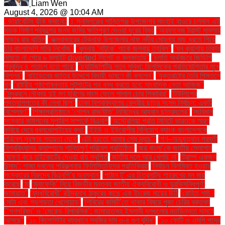
Liam Wen
August 4, 2026 @ 10:04 AM
. ডায়াবেটিস ঝুঁকি কমানো:
। সুনামগঞ্জের শান্তিগঞ্জ উপজেলার সাংহাই হাওরে চলমান এই
সড়ক নির্মাণ প্রকল্পের জন্য জমির ক্ষতিপূরণ দেওয়া দূরের বিষয়
''অরফানেজ ট্রাস্ট মামলায়
সাজার রায় বাতিল
''কক্সবাজারের টেকনাফ উপজেলার নাফ নদীর মোহনায় মাছ ধরতে গিয়ে
চার বাংলাদেশি মাঝি নিখোঁজ''
''খুলনায় ‘নাটুকে’ পার্কে জলবায়ু তহবিল''
''ঘন কুয়াশায় ঢাকায়
নামতে না পেরে ৬ ফ্লাইট diverted সিলেট ও কলকাতায়''
''চলতি অর্থবছরে জিডিপি
প্রবৃদ্ধি ৪ শতাংশ হতে পারে''
''চ্যাটজিপিটির নতুন সুবিধা: ডিপসিকের প্রতিযোগিতার মুখে
বিপ্লব''
''বাইডেনের জাতির উদ্দেশে বিদায়ী ভাষণে কী বললেন''
''যুক্তরাষ্ট্রে তৈরি পিস্তলে
খুন
''রাষ্ট্রীয় পৃষ্ঠপোষকতায় লুটপাটের পথ বন্ধ করতে হবে: সাংবাদিক নেতা আজিজ"
''সুন্দরবনে নৌকায় দুই মণ হরিণের মাংস ফেলে পালাল চোর শিকারিরা''
'টিউলিপের
পদত্যাগপত্রে কী লেখা ছিল''
'ঢাকা বিশ্ববিদ্যালয় কেন্দ্রীয় ছাত্র সংসদ নির্বাচন: একটি
বিশ্লেষণ''
'শিক্ষাপ্রতিষ্ঠানে ‘গোপন রাজনীতি’ নিষিদ্ধের আহ্বান ছাত্রদলের''
'সংবিধান
সংস্কার কমিশনের সুপারিশ সম্পর্কে বিএনপি
‘অস্ট্রেলিয়া প্রতি মিনিটে ভারতকে স্মরণ
করিয়ে দেবে ধবলধোলাইয়ের কথা’
‘ইইউ ও ইউরোপীয় বিনিয়োগ ব্যাংক বাংলাদেশকে
পরিবেশ সুরক্ষায় সহায়তা দেবে’
‘এটা হয়তো আমার শেষ ম্যাচ’"
‘গণ–অভ্যুত্থান পরবর্তী
বিশ্ববিদ্যালয় ক্যাম্পাসে শান্তিপূর্ণ পরিবেশ প্রতিষ্ঠিত’
‘জয় বাংলা’কে জাতীয় স্লোগান
ঘোষণা করে হাইকোর্টের দেওয়া রায় স্থগিত
‘জাতীয় দলে আর খেলছি না’
‘ট্রাম্প একজন
উন্মাদ’: গাজা দখলের পরিকল্পনায় ফিলিস্তিনিদের প্রতিক্রিয়া
‘নির্বাচন বিলম্বিত হওয়ার
সংস্কারের বিরুদ্ধে বিএনপি’র অবস্থান’
‘পাঠান টু’ এর চিত্রনাট্য শাহরুখের মন জয়
করেছে
‘মা
‘মুনাফেকি’ নিয়ে রিজভীর মন্তব্য জাতীয় ঐক্যবিরোধী ও দুরভিসন্ধিপূর্ণ:
জামায়াত"
‘যুদ্ধবিরোধী’ রবীন্দ্রনাথ ঠাকুরের কাছে এক ইংরেজ মায়ের চিঠি
‘রোহিত শর্মা -
মোটা এবং গড়পড়তা খেলোয়াড়’
‘শিবিরের কমিটি’তে থাকার বিষয়ে পূজা চেরির বক্তব্য
"‘গণপরিষদ’ ও ‘সেকেন্ড রিপাবলিক’: জামায়াতসহ ইসলামী দলগুলোর মতভিন্নতা সামনে
আসছে"
"১০ কিলোমিটার ব্যবধানে সবজির দাম ৩-৪ গুণ বৃদ্ধি"
"১০ কোটি ও এমপি পদের