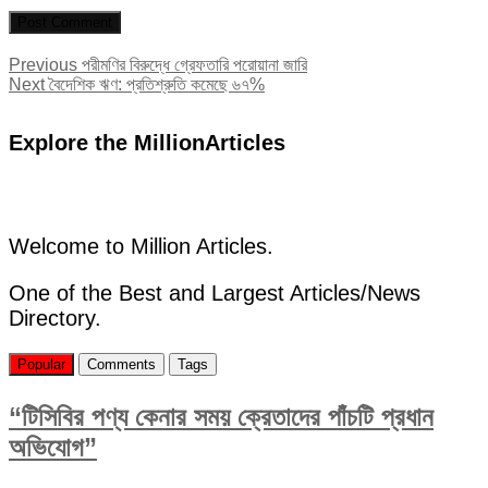
Post
Previous
Previous
পরীমণির বিরুদ্ধে গ্রেফতারি পরোয়ানা জারি
Next
post:
Next
বৈদেশিক ঋণ: প্রতিশ্রুতি কমেছে ৬৭%
navigation
post:
Explore the MillionArticles
Welcome to Million Articles.
One of the Best and Largest Articles/News
Directory.
Popular
Comments
Tags
“টিসিবির পণ্য কেনার সময় ক্রেতাদের পাঁচটি প্রধান
অভিযোগ”