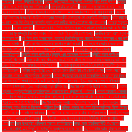
ইফতার
তুলসী গ্যাবার্ড বলেন
তৃতীয় প্রান্তিকে ইউসিবির শেয়ারপ্রতি আয় বৃদ্ধি"
তৃতীয়
বিয়ে নিয়ে মুখ খুললেন শাকিব খান
তেঁতুলিয়ায় ৮ ডিগ্রি
ত্বক ও চুল ভালো রাখতে খেতে
হবে যেসব খাবার
ত্রিশের আগে ভেঙে গেল এ আর রহমান ও সায়রা বানুর সংসার
ৎস্য ও
প্রাণিসম্পদ উপদেষ্টা ফরিদা আখতার সম্প্রতি ফেসবুকে যে পোস্টটি দিয়েছেন
থাইল্যান্ডে
৬ মাস ধরে নিখোঁজ বাংলাদেশি যুবক থাই নারীর সঙ্গে হোটেলে পাওয়া গেল!
থাকছে ‘জুলাই
চত্বর’
দশরথ রঙ্গশালা
দিনাজপুরে বিএনপির মিছিলে ককটেল হামলার ঘটনায় আওয়ামী লীগ
দিল্লির মুখ্যমন্ত্রী হিসেবে শপথ নিলেন বিজেপি নেত্রী রেখা গুপ্ত
দীর্ঘদিন অল্প অল্প জ্বর -
অবহেলা নয়
দুই দিন ধরে ইসরায়েল যেভাবে ফিলিস্তিনের গাজার নিরীহ মানুষের ওপর বর্বর
হামলা চালাচ্ছে
দুই দেশের নেতাদের কঠোর প্রতিক্রিয়া"
দুই বছর পর আবার শুরু হলো
জাহাজ রপ্তানি
দুটোই সমান গুরুত্বপূর্ণ মনে করে"
দুধ বিক্রেতা থেকে সেনার
লেফটেন্যান্ট!
দুর্নীতি দমন কমিশন (দুদক) এর আবেদন অনুযায়ী
দুর্নীতি দমন কমিশন
(দুদক) গতকাল
দুর্বল ব্যাংকের গ্রাহকদের উদ্দেশে বাংলাদেশ ব্যাংকের গভর্নরের আশ্বাস
দেড় কোটি টাকা আত্মসাতের অভিযোগ"
দেশকে ধ্বংসের পথে নিয়ে গিয়ে আ.লীগ নেতারা
পালিয়েছেন"
দেশীয় সয়াবিনের ৮০ শতাংশ উৎপাদিত হয় যে জেলা থেকে
দেশে দেশে
রমজান পালনে সাংস্কৃতিক ভিন্নতা
দেশে প্রথমবারের মতো উদযাপিত হচ্ছে কৃষক দিবস
দেশের ১১টি শিক্ষা বোর্ডের অধীনে অনুষ্ঠিত এ বছরের এইচএসসি ও সমমান পরীক্ষার
ফলাফল মঙ্গলবার (১৫ অক্টোবর) প্রকাশিত হবে
দেশের অর্থনীতি উল্টো পথে যাচ্ছে
দেশের
প্রথম প্রযুক্তিনির্ভর অ্যানিম্যাল ওয়েলফেয়ার প্ল্যাটফর্ম 'পেটগো'
দেশের বাজারে সোনার
দাম প্রতি ভরি ২ হাজার ৬১৩ টাকা বাড়ছে। এর ফলে ভালো মানের এক ভরি সোনার দাম
হবে ১ লাখ ৫৩ হাজার টাকা
দেশের বিভিন্ন স্থানে ভূমিকম্প অনুভূত
দেশের সবচেয়ে
দারিদ্র্যপ্রবণ বিভাগ হিসেবে পরিচিত ছিল
দৈনিক রেকর্ড সংখ্যক বাংলাদেশিকে ভিসা দিচ্ছে
সৌদি আরব
দোকানের ভবিষ্যৎ
দৌলতদিয়ায় ৭৩ হাজার টাকায় বিক্রি হলো
দ্বিতীয় পুত্রের
মা হলেন অভিনেত্রী প্রসূন
দ্য ইউএস এজেন্সি ফর গ্লোবাল মিডিয়া (ইউএসএজিএম)
ধর্ষণ
ধান
ধান উপদেষ্টা শফিকুল আলম জানিয়েছেন
নটর ডেম ইউনিভার্সিটি বাংলাদেশ
(এনডিইউবি)-এর দ্বিতীয় সমাবর্তন অনুষ্ঠিত হয়েছে আজ
নতুন টাকায় আর থাকবে না শেখ