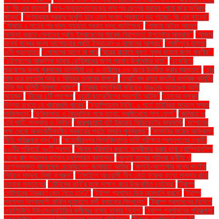
না: জি এম কাদের"
"গণ–অভ্যুত্থানের ছয় মাস পর ছেলের মরদেহ পেয়ে মা'র অবিরত
কান্না"
"গণমাধ্যম সরকার অখুশি হবে এমন সংবাদ প্রকাশে ভয় পাচ্ছে: জি এম কাদের"
"গাজায় ২ মার্চের পর খাদ্য সহায়তা প্রবাহ বন্ধ: জাতিসংঘ"
"গাজায় অবৈধ আদেশ
অমান্য করতে সেনাদের প্রতি ইসরায়েলের সাবেক নিরাপত্তা উপদেষ্টার আহ্বান"'
"গাজার
সংঘর্ষ বন্ধের জন্য আলোচনার প্রতি ইসরায়েল ও হামাসের আগ্রহ"
"গাজীপুরে হামলা:
ওসি প্রত্যাহার
"গোসলের আগে না পরে
"ঘরের বাতাসে দূষণ: সুস্থ থাকার জন্য করণীয়".
"চট্টগ্রামের আঞ্চলিক ভাষায় রোহিঙ্গাদের জন্য প্রধান উপদেষ্টার বার্তা"
"চাকরিতে
প্রবেশের জন্য পুরুষদের বয়সসীমা ৩৫ ও নারীদের ৩৭ বছরে উন্নীত করার প্রস্তাব"
"চার
মাস ধরে রপ্তানি আয় ৪ বিলিয়ন ডলারের উপরে"
"চারটি পদ ছাড়া জাতীয় নাগরিক কমিটির
বাকি সব কমিটি বিলুপ্ত ঘোষণা"
"চারবার বসতভিটা সরিয়েও ভাঙনের আতঙ্কে আলী
আহমদ"
"চীনের ৫টি পদক্ষেপ
"চুয়েট ছাত্রলীগের সভাপতি আটক"
"চোখের স্বাস্থ্য
উন্নত রাখতে যে খাবারগুলি খাবেন"
"চ্যাম্পিয়নস ট্রফি: ২ শর্তে হাইব্রিড মডেলে সম্মত
পাকিস্তান"
"ছুরিকাঘাত ও বৈদ্যুতিক শকে হত্যা: সবজিখেতে লাশ ফেলা"
"জমিয়ত ও
এবি পার্টি: সংস্কার ও নির্বাচন
"জয়পুরহাটে হাট ইজারায় সিন্ডিকেটের কারসাজি
"জাপানের
পক্ষ থেকে অন্তর্বর্তীকালীন সরকারের প্রতি সমর্থন পুনর্ব্যক্ত"
"জার্মানির কঠোর অভিবাসন
নীতি পরিকল্পনা ব্যর্থ"m
"জাহাঙ্গীরনগর বিশ্ববিদ্যালয় ভর্তি পরীক্ষার প্রশ্নপত্রে ত্রুটি:
৮০টির পরিবর্তে ৭৮টি প্রশ্ন"
"জিনস পরিবর্তন করতে অস্বীকার করায় দাবা চ্যাম্পিয়নশিপ
থেকে বাদ পড়লেন বর্তমান চ্যাম্পিয়ন কার্লসেন"
"জুলাই মাসের শহীদরা দুর্নীতি ও
দুঃশাসনমুক্ত বাংলাদেশ চেয়েছিলেন: জামায়াত আমির"
"জুলাই-আগস্টের মধ্যে জাতীয়
নির্বাচন সম্ভব: মির্জা ফখরুল"
"টাঙ্গাইলে আওয়ামী লীগ নেতা ফারুক হত্যা মামলার রায়ে
হতবাক সন্তানেরা
"টেনিসের রানি’র সঙ্গে সাক্ষাৎ করে উচ্ছ্বসিত নেইমার"
"ট্রাম্প
পেন্টাগনের নিয়ন্ত্রণ কেন নিতে চান?"
"ট্রাম্প প্রশাসন ডিম আমদানি করবে"
"ট্রাম্প
প্রশাসন বিশ্বব্যাপী মার্কিন দূতাবাসে কর্মী কমানোর সিদ্ধান্ত"
"ট্রাম্প প্রশাসনের নির্দেশে
ওয়াশিংটনে ইউএসএআইডির কর্মীদের বাসায় থাকার নির্দেশ"
"ট্রাম্প প্রশাসনের পরিকল্পনা: