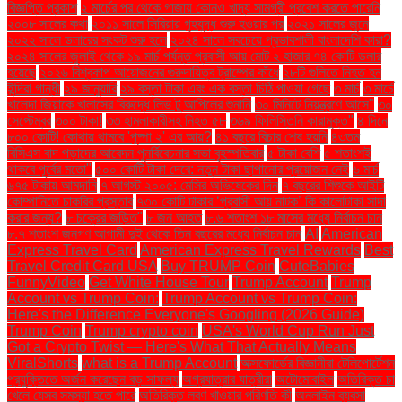
বিজ্ঞপ্তি প্রকাশ
২ মার্চের পর থেকে গাজায় কোনও খাদ্য সামগ্রী প্রবেশ করতে পারেনি
২০০৮ সালের কথা
২০১১ সালে সিরিয়ায় গৃহযুদ্ধ শুরু হওয়ার পর
২০২১ সালের জুনে
২০২২ সালে ডলারের সংকট শুরু হলে
২০২৪ সালে সবচেয়ে প্রভাবশালী বাংলাদেশি কারা?
২০২৪ সালের জুলাই থেকে ১৯ মার্চ পর্যন্ত প্রবাসী আয় মোট ২ হাজার ৭৪ কোটি ডলার
হয়েছে
২০২৬ বিশ্বকাপ আয়োজনের গুরুদায়িত্ব ট্রাম্পের কাঁধে
২৮টি গুলিতে নিহত হন
ইন্দিরা গান্ধী
২৯ জানুয়ারি
২৯ বস্তা টাকা এবং এক বস্তা চিঠি পাওয়া গেছে
৩ মার্চ
৩ মার্চে
খালেদা জিয়াকে খালাসের বিরুদ্ধে লিভ টু আপিলের শুনানি
৩০ মিনিটে নিয়ন্ত্রণে আসে"
৩০
সেপ্টেম্বর
৩০০ টাকা!
৩৩ হামলাকারীসহ নিহত ৫৮
৩৬৯ ফিলিস্তিনি কারামুক্ত"
৪ দিনে
৮০০ কোটি! কোথায় থামবে 'পুষ্পা ২' এর আয়?
৪১ বছরে বিচার শেষ হয়নি
৪৩তম
বিসিএস বাদ পড়াদের আবেদন পুনর্বিবেচনার সভা বৃহস্পতিবার
৫ টাকা বেশি
৫ শতাংশই
থাকবে পূর্বের মতো"
৫০০ কোটি টাকা দেবে: নতুন টাকা ছাপানোর প্রয়োজন নেই
৬ মার্চ
৬৭৫ টাকায় আমদানি
৭ আগস্ট ২০০৫: মেসির অভিষেকের দিন
৭ বছরের শিশুকে আইটি
কোম্পানিতে চাকরির প্রস্তাব
৭৩০ কোটি টাকার ‘প্রবাসী আয় নাটক’ কি কালোটাকা সাদা
করার জন্য?
৮ চক্রের জড়িত"
৮ জন আহত
৮.৬ শতাংশ ১৮ মাসের মধ্যে নির্বাচন চান
৮.৭ শতাংশ জনগণ আগামী দুই থেকে তিন বছরের মধ্যে নির্বাচন চান
AI
American
Express Travel Card
American Express Travel Rewards
Best
Travel Credit Card USA
Buy TRUMP Coin
CuteBabies
FunnyVideo
Get White House Tour
Trump Account
Trump
Account vs Trump Coin:
Trump Account vs Trump Coin:
Here's the Difference Everyone's Googling (2026 Guide)
Trump Coin
Trump crypto coin
USA's World Cup Run Just
Got a Crypto Twist — Here's What That Actually Means
ViralShorts
what is a Trump Account
অক্সফোর্ডের বিজ্ঞানীরা টেলিপোর্টেশন
প্রযুক্তিতে অর্জন করেছেন বড় সাফল্য
অগ্রযাত্রার যাত্রীরা
অটোমোবাইল
অতিরিক্ত চা
খেলে যেসব সমস্যা হতে পারে
অতিরিক্ত লবণ খাওয়ার পরিণতি কী
অনলাইন ব্যবসা