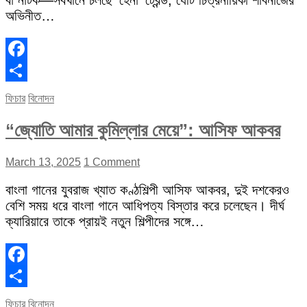
বা নাটক—সবখানে চলছে ‘হেনা’ ট্রেন্ড, যেটি চিত্রনায়িকা শাবনাজের
অভিনীত…
Facebook
Share
ফিচার
বিনোদন
“জ্যোতি আমার কুমিল্লার মেয়ে”: আসিফ আকবর
March 13, 2025
1 Comment
বাংলা গানের যুবরাজ খ্যাত কণ্ঠশিল্পী আসিফ আকবর, দুই দশকেরও
বেশি সময় ধরে বাংলা গানে আধিপত্য বিস্তার করে চলেছেন। দীর্ঘ
ক্যারিয়ারে তাকে প্রায়ই নতুন শিল্পীদের সঙ্গে…
Facebook
Share
ফিচার
বিনোদন