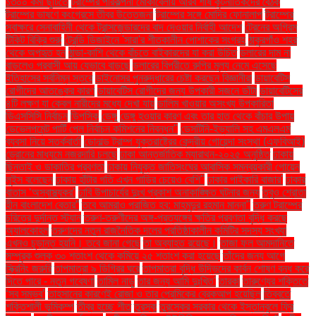
১৩০০ কর্মী ছুটিতে
ট্রাম্পের পরিকল্পনা মোকাবেলায় আরব শীর্ষ কূটনীতিকদের বৈঠক
ট্রাম্পের ভাষণে কংগ্রেসে তীব্র উত্তেজনা
ট্রাম্পের সঙ্গে মোদির ফোনালাপ
ট্রাম্পের
স্বাক্ষরে সেনাবাহিনী থেকে ট্রান্সজেন্ডারদের বাদ দেওয়ার নির্বাহী আদেশ
ট্রেনের অগ্রিম
টিকিট বিক্রি শুরু
ট্রেন্ডি ডিজাইনে 'সারা'র শীতকালীন পোশাকের সংগ্রহ
ঠাকুরগাঁও শহর
থেকে অপহৃত হন
ঠান্ডা-কাশি থেকে বাঁচতে বাইকারদের যা করা উচিত
ডলারের দাম না
বাড়লেও প্রবাসী আয় যেভাবে বাড়ছে
ডলারের বিপরীতে রুপির মূল্য নেমে এসেছে
ইতিহাসের সর্বনিম্ন স্তরে
ডাইনোসর পুনরুদ্ধারের চেষ্টা করছেন বিজ্ঞানীরা
ডায়াবেটিস
রোগীদের আতঙ্কের কারণ
ডায়াবেটিস রোগীদের জন্য উপকারী সজনে ডাঁটা
ডায়াবেটিসের
৪টি লক্ষণ যা কেবল নারীদের মধ্যে দেখা যায়
ডালিম খাওয়ার অসংখ্য উপকারিতা
ডিএসসিসি নির্বাচন
ডিপসিক
ডেঙ্গু
ডেঙ্গু হওয়ার কারণ এবং তার হাত থেকে বাঁচার উপায়
ডেভেলপমেন্ট পার্টি পেল নির্বাচন কমিশনের নিবন্ধন"
ডেসটিনি-ইভ্যালি সহ এমএলএম
ব্যবসা নিয়ে সতর্কবার্তা
ডোনাল্ড ট্রাম্প যুক্তরাষ্ট্রের কেন্দ্রীয় গোয়েন্দা সংস্থা (এফবিআই)
ড্রোনের মাধ্যমে নজরদারি চলছে
ঢাকা আন্তর্জাতিক ম্যারাথন-২০২৫ অনুষ্ঠিত
ঢাকায়
ছিনতাই ও ডাকাতির প্রবণতা
ঢাকায় নিযুক্ত জাতিসংঘের আবাসিক সমন্বয়কারী গোয়েন
লুইস বলেছেন
ঢাকায় হাঁটার গতি এখন গাড়ির চেয়েও বেশি''
ঢাকার পাইকারি বাজার'
ঢাকার
বাতাস ‘অস্বাস্থ্যকর’
ঢাবি উপাচার্যের দুঃখ প্রকাশ অনাকাঙ্ক্ষিত ঘটনার জন্য
তবুও শ্রোতা
হীন বাংলাদেশ বেতার”
তবে আমরাও পরাজিত হব: মাহমুদুর রহমান মান্না"
তরুণ ট্রাম্পের
চরিত্রে দুর্দান্ত স্ট্যান
তরুণ-তরুণীদের অঙ্গ-প্রত্যঙ্গের ক্ষতির প্রবণতা বৃদ্ধি করছে
অ্যালকোহল
তরুণদের নতুন রাজনৈতিক দলের প্রতিষ্ঠাকালীন কমিটির সদস্য সংখ্যা
এখনও চূড়ান্ত হয়নি। তবে জানা গেছে
তা অব্যাহত রয়েছে।
তাজা ফল আমদানিতে
সম্পূরক শুল্ক ৩০ শতাংশ থেকে কমিয়ে ২৫ শতাংশ করা হয়েছে
তাঁদের জন্য আগে
স্ক্রিনিং জরুরি
তাপমাত্রা ৯ ডিগ্রির ঘরে
তাপমাত্রা বৃদ্ধি উদ্ভিদের কার্বন শোষণ বন্ধ করে
দিতে পারে - নতুন গবেষণা
তামিল নাড়ু
তার জন্য আমি দুঃখিত'
তারকা
তারুণ্যের শক্তিতে
‘সব সম্ভব’
তাহসানের কারণেই রোজা ও তার প্রেমিকের ব্রেকআপ হয়েছিল
তিব্বতে
শক্তিশালী ভূমিকম্প
তীব্র হচ্ছে শীত
তুরস্ক
তুরস্কের সরকার থেকে ইস্তানবুলে ফ্রি