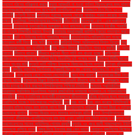
প্রদেশ গঠনের পরিকল্পনা করছে
কয়লা আমদানি না হওয়া পর্যন্ত বিদ্যুৎকেন্দ্র বন্ধ থাকবে
কয়লাসঙ্কটের কারণে বন্ধ মহেশখালী তাপবিদ্যুৎ কেন্দ্র
করমজলে তিন দিনে ৭৫০০
দর্শনার্থী
কর্ণফুলী টানেল
কলসিন্দুর গ্রামের অদম্য মেয়েরা আবারও প্রমাণ করেছে তাদের
দক্ষতা
কলাম্বিয়া বিশ্ববিদ্যালয়ের শিক্ষার্থী
কাঁচা মরিচে
কানপাকা রোগ - এক গুরুত্বপুর্ণ
সমস্যা
কানাডাকে যুক্তরাষ্ট্রের অঙ্গরাজ্য হতে বললেন ট্রাম্প
কানাডায় নিখোঁজ প্রবাসী
বাংলাদেশি শিক্ষার্থীর মরদেহ উদ্ধার
কানাডার প্রধানমন্ত্রী জাস্টিন ট্রুডো পদত্যাগ করতে
যাচ্ছেন
কান্ট ও হিউমের দর্শনে গাজালির প্রভাব
কাভার্ডভ্যান-মোটরসাইকেল সংঘর্ষে
ছাত্রদল কর্মী নিহত
কার ক্ষতি
কার লাভ
কারিগরি শিক্ষা অধিদপ্তরে বিশাল নিয়োগ
কিছু
অধিনায়কত্বের নাম অনুমিত ছিল
কিছু ইঙ্গিত মিলছে
কিডনিতে পাথর ও করণীয়
কী আছে
তাতে?
কীভাবে খাবেন?
কীভাবে বুঝবেন শীতে পানি কম খাওয়া হচ্ছে?
কুড়িগ্রামে
দরিদ্রদের চাল বিতরণের তালিকা নিয়ে বিএনপির দুই পক্ষের সংঘর্ষ
কুমিল্লা সিটির সাবেক
মেয়র সূচনার জমি
কুয়েটে ভর্তি পরীক্ষা উপলক্ষে বিমানের বিশেষ ফ্লাইট
কৃত্রিম বুদ্ধিমত্তা
কৃষক
কেন্দ্রীয় ব্যাংকের নির্দেশনায় ট্রেজারি বিল ও বন্ড কেনায় ব্যাংকের ফি ও চার্জ
নির্ধারণ"
কোন কথায় রেগে গেলেন জেলেনস্কি
কোন পক্ষ হারল?
ক্যানসারের টিকা নিয়ে
আশার আলো
ক্যান্সারের বিকল্প চিকিৎসা পদ্ধতিগুলি কীভাবে কাজ করে
ক্লাসরুমে প্রথম
বর্ষের ছাত্রকে বিয়ে করলেন বিশ্ববিদ্যালয় শিক্ষিকা (ভিডিও)
ক্ষমতার প্রাতিষ্ঠানিক
ভারসাম্য প্রতিষ্ঠায় বিএনপিসহ প্রধান রাজনৈতিক দলগুলো সংবিধানে যে পরিবর্তনগুলো
চেয়েছিল
ক্ষুদ্র নৃ-তাত্বিক জনগোষ্ঠী চাকমাদের জীবনযাত্রা
খনিজ চুক্তির জন্য শুক্রবার
ওয়াশিংটন যাচ্ছেন ইউক্রেনের প্রেসিডেন্ট
খবর
খরচ কত?
খরচ বহন করেছে বিসিসিআই"
খাওয়ার বাইরে আরও কত কাজে লাগে ডিম!
খাদ্যাভ্যাসে পরিবর্তন
খালেদা জিয়া ও তারেক
রহমানকে খালাস''
খালেদা জিয়ার নতুন মামলার কার্যক্রম বাতিল
খুলনা বিশ্ববিদ্যালয়ের
স্থাপনা: জীবনানন্দ–জগদীশচন্দ্রের নাম মুছে এখন কেউই দায় নিতে চাচ্ছেন না
খুলনা সিটি
করপোরেশনের সাবেক কাউন্সিলর গোলাম রব্বানী
খুলনায় ৭৪ বছর বয়সী সাজাপ্রাপ্ত ইউপি
সদস্যকে কুপিয়ে হত্যা
খেজুর দিয়ে ইফতার করা কেন ভালো
খেলাফত মজলিসের বিক্ষোভ:
ধর্ষকের ‘প্রকাশ্যে শাস্তি’ দাবিতে বায়তুল মোকাররম এলাকায় প্রতিবাদ
গণতন্ত্র মঞ্চ