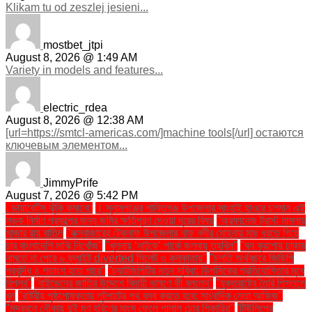
Klikam tu od zeszlej jesieni...
mostbet_jtpi
August 8, 2026 @ 1:49 AM
Variety in models and features...
electric_rdea
August 8, 2026 @ 12:38 AM
[url=https://smtcl-americas.com/]machine tools[/url] остаются
ключевым элементом...
JimmyPrife
August 7, 2026 @ 5:42 PM
. ডায়াবেটিস ঝুঁকি কমানো:
। সুনামগঞ্জের শান্তিগঞ্জ উপজেলার সাংহাই হাওরে চলমান এই
সড়ক নির্মাণ প্রকল্পের জন্য জমির ক্ষতিপূরণ দেওয়া দূরের বিষয়
''অরফানেজ ট্রাস্ট মামলায়
সাজার রায় বাতিল
''কক্সবাজারের টেকনাফ উপজেলার নাফ নদীর মোহনায় মাছ ধরতে গিয়ে
চার বাংলাদেশি মাঝি নিখোঁজ''
''খুলনায় ‘নাটুকে’ পার্কে জলবায়ু তহবিল''
''ঘন কুয়াশায় ঢাকায়
নামতে না পেরে ৬ ফ্লাইট diverted সিলেট ও কলকাতায়''
''চলতি অর্থবছরে জিডিপি
প্রবৃদ্ধি ৪ শতাংশ হতে পারে''
''চ্যাটজিপিটির নতুন সুবিধা: ডিপসিকের প্রতিযোগিতার মুখে
বিপ্লব''
''বাইডেনের জাতির উদ্দেশে বিদায়ী ভাষণে কী বললেন''
''যুক্তরাষ্ট্রে তৈরি পিস্তলে
খুন
''রাষ্ট্রীয় পৃষ্ঠপোষকতায় লুটপাটের পথ বন্ধ করতে হবে: সাংবাদিক নেতা আজিজ"
''সুন্দরবনে নৌকায় দুই মণ হরিণের মাংস ফেলে পালাল চোর শিকারিরা''
'টিউলিপের