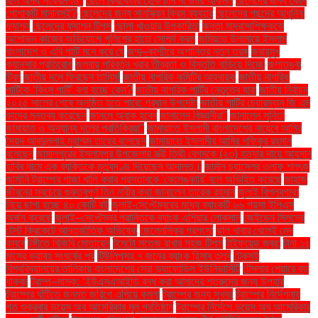
ছিল অন্য সংক্রমণও"
ছেলে ক্রিকেটার হোক চান না উমর আকমল
ছেলেদের জন্য কোন
পোশাকটি মানানসই?
ছেলেদের জন্য সানস্ক্রিন ক্রিম ব্যবহার
ছেলেদের পছন্দের আধুনিক
ফ্যাশন
ছেলেদের ফ্যাশন টিপস
ছোলা খাওয়ার উপকারিতা
জনতা মাদ্রাসাশিক্ষককে
অশোভন কাজের অভিযোগে পুলিশের হাতে সোপর্দ করল
জমিয়তে উলামায়ে ইসলাম
বাংলাদেশ ও এবি পার্টি মনে করে যে
জম্মু–কাশ্মীরে অশান্তির নতুন তরঙ্গ
জরায়ুমুখ
ক্যানসার প্রতিরোধ
জলবায়ু পরিবর্তন খরার তীব্রতা ও বিস্তৃতি বাড়িয়ে দিচ্ছে
জলাতঙ্ক
টিকা
জাতীয় দলে ফিরছেন তামিম!
জাতীয় নাগরিক কমিটির আহ্বায়ক
জাতীয় নাগরিক
পার্টিকে ‘কিংস পার্টি’ বলা হচ্ছে কেন?
জাতীয় নাগরিক পার্টির নেতৃত্বে যারা
জাতীয় নির্বাচন
২০২৫ সালের শেষে অনুষ্ঠিত হতে পারে: প্রধান উপদেষ্টা
জাতীয় পার্টির চেয়ারম্যান জি এম
কাদের মন্তব্য করেছেন
জানলে অবাক হবেন
জানালেন বিজ্ঞানীরা"
জানালেন সুনিতা
জামায়াত ও অন্যান্য দলের প্রতিক্রিয়া''
জামায়াতে ইসলামী বাংলাদেশের নায়েবে আমির
সৈয়দ আবদুল্লাহ মুহাম্মদ তাহের বলেছেন
জামায়াতে ইসলামীর আমির শফিকুর রহমান
বলেছেন
জামালপুরের ইসলামপুর উপজেলায় স্ত্রী তিথী বেগমকে (২৩) হত্যার দায়ে আহসান
হাবিব নামে এক ব্যক্তিকে মৃত্যুদণ্ড দিয়েছেন আদালত।
জার্মান চ্যান্সেলর ওলাফ শলৎজ
জার্মানি ট্রাম্পের গাজা খালি করার প্রস্তাবকে 'কেলেঙ্কারি' বলে অভিহিত করেছে
জাহাজ
জীবনের সবচেয়ে গুরুত্বপূর্ণ তিন নারীর কথা জানালেন তারেক রহমান
জুলাই বিপ্লবগাথা
নিয়ে ছাপা হচ্ছে ৪০ কোটি বই
জুলাই-সেপ্টেম্বরের মধ্যে ব্যাংকটি ৬৬ পয়সা ইপিএস
অর্জন করেছে
জুলাই–সেপ্টেম্বর প্রান্তিকে ব্যাংক এশিয়ার লোকসান
জেইডেন সিলসের
টেস্ট ক্রিকেটে আন্তর্জাতিক অভিষেক
জেলেনস্কির প্রশংসা
ঝাল খাবার খেলেই মেদ
কমবে
টঙ্গীতে বিজিবি মোতায়েন
টমেটো সতেজ রাখার সহজ টিপস
টাইফয়েড জ্বর:
টানা ১৫
মাসের ভয়াবহ সংঘর্ষের পর
টিউলিপসহ ৭ জনের ব্যাংক হিসাব তলব
টেকসই
বিশ্ববিদ্যালয়ের তালিকায় বাংলাদেশের সেরা ড্যাফোডিল ইউনিভার্সিটি
টেসলার শেয়ারে বড়
ধাক্কা
ট্রাম্প–মাস্ক: ‘ইউএসএআইডি বন্ধ করা আমাদের শত্রুদের জন্য উপহার
ট্রাম্পের ঘাঁটিতে জনমত জরিপে এগিয়ে কমলা
ট্রাম্পের জন্য সুখবর
ট্রাম্পের নির্দেশনায়
গত শুক্রবার ভয়েস অব আমেরিকার মূল প্রতিষ্ঠান
ট্রাম্পের নির্দেশে ভয়েস অব আমেরিকার