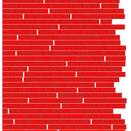
ছাত্রলীগের নেতাদের মিছিল"
"নেতানিয়াহু যুক্তরাজ্যে ঢুকলে গ্রেপ্তার হতে পারেন
"নোয়াখালী জেলা বিএনপির নতুন পাঁচ সদস্যের আহ্বায়ক কমিটি গঠন"
"পদ্মার পাড়ে
অস্থায়ী হাটে ইলিশ বেচাকেনা"''
"পাকিস্তান থেকে বাংলাদেশে আসার পর রুনা লায়লার
সম্মুখীন বাধার"
"পাগলা মসজিদে এক বস্তা চিঠি:
"পাবনার শুঁটকি রপ্তানি হচ্ছে বিদেশে"
"পুতিনের নতুন ধরনের আরও শক্তিশালী ক্ষেপণাস্ত্র ব্যবহারের হুমকি"
"পৃথিবীর
অভ্যন্তরীণ কেন্দ্রের আকৃতি বদলাচ্ছে"
"প্রধান উপদেষ্টা: সরকার এ বছরের শেষ নাগাদ
নির্বাচন আয়োজন করবে"
"প্রবল ঘূর্ণিঝড় 'দানা' আসন্ন: বাংলাদেশের জন্য ঝুঁকির
পর্যবেক্ষণ"
"প্রেস সচিব: সচিবালয়ে সাংবাদিকদের প্রবেশাধিকার সীমিত করা হয়েছে"
"ফিফা ও খেলোয়াড়-ক্লাবের সংঘাত
"ফ্যাসিবাদের পক্ষে লিখতে ব্যবহৃত কলম ভেঙে
দেওয়া হবে: হাসনাত আবদুল্লাহ"
"বইমেলায় ‘মবের’ মতো উসকানিমূলক পরিস্থিতি কেন
সৃষ্টি হলো
"বঙ্গোপসাগরে মাছ ধরার সময় মিয়ানমারের নৌবাহিনীর হাতে আটক ৫৬ জেলে"
"বছরের পর বছর মনে রাখা হবে তোমার অর্জন" – মুশফিককে নিয়ে তামিম
"বরিশাল শিক্ষা
বোর্ডে পাসের হার এবং জিপিএ-৫ বৃদ্ধির খবর"
"বাজারে উন্মোচন হলো সিটি গ্রুপের নতুন
পণ্য ‘টুটি টুইস্ট’"
"বাজেটে অর্থনৈতিক পুনরুদ্ধারে গুরুত্ব দেওয়ার আহ্বান সিপিডির"
"বাবা কারাগারে
"বায়ুদূষণে বিশ্বের পঞ্চম স্থানে ঢাকা
"বাংলাদেশ ডেভেলপমেন্ট পার্টি পেল
নিবন্ধন সনদ"
"বাংলাদেশ ব্যাংক: ব্যাংকে সাইবার আক্রমণের আশঙ্কাজনক বৃদ্ধি"
"বাংলাদেশে আওয়ামী লীগের অপ্রাসঙ্গিকতা: হাসনাত আবদুল্লাহ"
"বাংলাদেশের
পাঠ্যবইতে মানচিত্র ও তথ্য বিষয়ে চীনের আপত্তি"
"বিচারক ট্রাম্প প্রশাসনের
গণবরখাস্তের নির্দেশনা আটকে দিলেন"
"বিটিআরসি স্টারলিংক নিয়ে কাজ করছে: ইলন
মাস্কের উদ্যোগ"
"বিদেশ ভ্রমণে দেশি পর্যটকদের কমতি
"বিপিএলে ক্রিকেট ও সিনেমার
'বিস্ফোরণ' উপভোগ করছেন শাকিব খান"
"বিভিন্ন স্থানে খাবারের দোকান খোলা রাখতে
বাধা
"বিশ্বের সংঘাতজনিত ক্ষুধায় প্রতিদিন ২১ হাজার মানুষের মৃত্যু: অক্সফাম"
"বেক্সিমকোর শ্রমিক-কর্মচারীদের পাওনা পরিশোধে ৫২৫ কোটি টাকা ঋণ প্রদান করবে
সরকার"
"বোমা ফাটিয়ে ও গুলি চালিয়ে সোনার দোকানে ডাকাতি
"ব্যবসায়ীকে কোপানোর
ঘটনায় ছাত্রদল নেতা গ্রেপ্তার
"ভাঙা হাড় জোড়া লাগতে কেন সময় লাগে?"
"ভারতকে