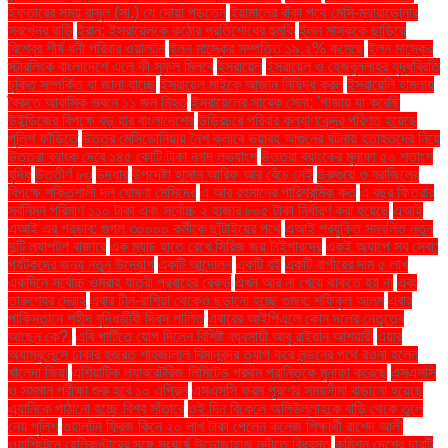
ইফতারের সময় রাসুল (সা.) যে দোয়া পড়তেন
ইয়ামালের বাঁকা পথে মেসি-ম্যারাডোনার
স্বপ্নের বাড়ি
ইরান: ইসরায়েলকে কঠোর প্রতিশোধের হুমকি
ইলন মাস্ককে ছাড়িয়ে
বিশ্বের শীর্ষ ধনী পরিবার ওয়ালটন
ইলন মাস্কের সম্পত্তি ১৯.২% কমেছে
ইলন মাস্কের
স্টারলিংক বাংলাদেশে এলে কী সুফল মিলবে
ইসরায়েল
ইসরায়েল ও হেজবুল্লাহর যুদ্ধবিরতি
চুক্তি সম্পর্কিত যা জানা যাচ্ছে
ইসরায়েল মাইকে আজান নিষিদ্ধ করল
ইসরায়েলি হামলায়
বৈরুতে আবাসিক ভবনে ১১ জন নিহত
ইসরায়েলের সাবেক সেনা: 'গাজায় যা করেছি
উইন্ডিজের বিপক্ষে বড় হার বাংলাদেশের
উড়িরচরে পরিবার কল্যাণকেন্দ্র পরিণত হয়েছে
পুলিশ ফাঁড়িতে
উত্তর মেসিডোনিয়ায় নৈশ ক্লাবে ভয়াবহ আগুনের ঘটনায় হতাহতদের নিয়ে
উত্তরা ব্যাংক দেবে ১৪৫ কোটি টাকা নগদ লভ্যাংশ
উত্তরা ব্যাংকের মুনাফা ৫০ শতাংশ
বৃদ্ধি
উত্তীর্ণ ৮৩
উদ্ধার
উপদেষ্টা হাসান আরিফ আর বেঁচে নেই
উরুগুয়ে ও ব্রাজিলের
বিপক্ষে শক্তিশালী দল ঘোষণা মেসিদের
এ আর রহমানের পারিশ্রমিক কত
এ বছর ফিতরার
সর্বনিম্ন পরিমাণ ১১০ টাকা এবং সর্বোচ্চ ২ হাজার ৮০৫ টাকা নির্ধারণ করা হয়েছে
এআই
এআই এর প্রভাব: গুগল ৩০০০০ কর্মীকে ছাঁটাইয়ের পথে
এআই প্রযুক্তি সম্বলিত নতুন
দুটি ল্যাপটপ বাজারে
এক ম্যাচ হাতে রেখে সিরিজ জয় টাইগারদের
একই অ্যাপে সব সেবা:
পর্যটকদের জন্য নতুন উদ্যোগ
একটি আন্দোলন
একটি বই
একটি বার্গারের দাম ৫ লাখ
একদিনে সর্বোচ্চ ওমরাহ যাত্রী প্রবাহের রেকর্ড
এখন আর না খেয়ে থাকতে হয় না
এবং
তারুণ্যের দ্রোহ
এবার চীন-রাশিয়া থেকেও ছড়ানো হচ্ছে গুজব: শফিকুল আলম
এবার
পাকিস্তানে শহীদ বুদ্ধিজীবী দিবস পালিত
এবারের আইপিএলে কোন দলের নেতৃত্বে
আছেন কে?.
এবি পার্টিতে যোগ দিলেন বিশিষ্ট ব্যবসায়ী আবু রাইয়ান আশয়ারী
এয়ার
অ্যাম্বুলেন্সে ঢাকার হজরত শাহজালাল বিমানবন্দর ত্যাগ করে লন্ডনের পথে রওনা হলেন
খালেদা জিয়া
এশিয়াটিক ল্যাবরেটরিজ লিমিটেড প্রথম প্রান্তিকে মুনাফা করেছে
এসএসসি
ও সমমান পরীক্ষা শুরু হবে ১০ এপ্রিল
এসএসসি ফরম পূরণের সময়সীমা বাড়ানো হয়েছে
এ্যানিকে পাঠানো হচ্ছে বিশ্ব সাঁতারে
ওই দিন বিকেলে অলিউল্লাহকে বাড়ি থেকে তুলে
নেয় পুলিশ
ওয়ালটন ফ্রিজ কিনে ২০ লাখ টাকা পেলেন কলেজ শিক্ষার্থী রাশেদ আলী
ওয়াশিংটনে হেলিকপ্টারের সঙ্গে সংঘর্ষে উড়োজাহাজ নদীতে বিধ্বস্ত
কমিশন দেশের চারটি