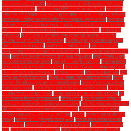
মহাপরিচালক আইট টেরুইউকি
বাংলাদেশে নেটওয়ার্ক পেশাজীবীদের জন্য ট্রেনিং সেন্টার
স্থাপন করেছে হুয়াওয়ে
বাংলাদেশের আরসিইপিতে যোগ দেওয়ার উদ্যোগ
বাংলাদেশের
কমিউনিস্ট পার্টি (সিপিবি) দলের ৭৭তম প্রতিষ্ঠাবার্ষিকী উপলক্ষে এক বিবৃতিতে জানিয়েছে
বাংলাদেশের গণতান্ত্রিক রূপান্তরে নারীরা ছিল অগ্রভাগে -প্রধান উপদেষ্টা
বাংলাদেশের
পণ্য রপ্তানি সম্প্রতি ইতিবাচক প্রবণতা দেখাচ্ছে। টানা চার মাস ধরে পণ্য রপ্তানি ৪
বিলিয়ন ডলার
বাংলাদেশের সংখ্যাগরিষ্ঠ ৬১.১ শতাংশ মানুষ মনে করেন
বাংলার মানুষের
আতিথেয়তা'
বিএনপি নেতা ও আইনজীবী মাসুদ তালুকদারের সব দলীয় পদ স্থগিত
বিএনপির এক জ্যেষ্ঠ নেতা সম্প্রতি বলেছেন
বিএনপির জ্যেষ্ঠ যুগ্ম মহাসচিব রুহুল কবির
রিজভী অভিযোগ করেছেন যে
বিএনপির পর। দলটি জানিয়েছে
বিগত আওয়ামী লীগ
সরকারের আমলে উন্নয়ন প্রকল্পে বিপুল অর্থের অপচয়
বিজয় দিবসে বাংলাদেশের আরেকটি
বিজয়
বিদায়ী শিক্ষা উপদেষ্টা শিক্ষকদের জন্য সুখবর দিয়ে গেলেন
বিদেশি শিক্ষার্থী ও কর্মী
সংখ্যা কমাতে কঠোর হচ্ছে কানাডা
বিধবা নই” – দেবশ্রী গঙ্গোপাধ্যায়
বিধানসভা নির্বাচন
বিয়ের আগে মানসিক প্রস্তুতি নেয়ার উপায়
বিয়ের পর নারীরা কেন পরকীয়ায় আকৃষ্ট হয়?
বিয়ের ব্যাপারে যা বললেন সাফা কবির
বিশেষজ্ঞদের মন্তব্য
বিশ্ব এইডস দিবস আজ
বিশ্ব
শান্তি এবং স্থিতিশীলতার জন্য
বিশ্বের ৭০ ভাষায় 'আমি তোমাকে ভালোবাসি'
বিশ্বের
অন্যতম শীর্ষ ধনী এবং যুক্তরাষ্ট্রের প্রভাবশালী ব্যক্তি
বিশ্বের দূষিত শহরের তালিকায়
পঞ্চম অবস্থানে ঢাকা
বিশ্বের ধনীতম রাজা: থাইল্যান্ডের মহা ভাজিরালংকর্ন
বিশ্বের শীর্ষ
১০ ধনীর শিক্ষাগত যোগ্যতা কতটুকু
বিশ্বের সবচেয়ে মূল্যবান কোম্পানি এনভিডিয়া
বিষ
খেয়ে শিক্ষকের বিরুদ্ধে হত্যাচেষ্টা মামলা
বিসিবির ঘোষণা
বুয়েট শিক্ষার্থীকে গাড়িচাপার
ঘটনায় ডোপ টেস্টের পর তিন আসামি আদালতে হাজির"
বুশরা বিবি: দাবায় যখন সৈন্য হারায়
বৃষ্টি ও তাপমাত্রা নিয়ে আবহাওয়া অফিসের নতুন বার্তা
বেক্সিমকোর ব্যাংক ও আর্থিক
প্রতিষ্ঠানে দায়-দেনা ৫০ হাজার ৫০০ কোটি টাকা
বেলিংহাম
বেসরকারি ব্যাংকে ছাঁটাইয়ের
আতঙ্ক
বৈদেশিক ঋণ - প্রতিশ্রুতি কমেছে ৬৭%
বৈরুতের বিমান হামলায় বাংলাদেশি
নাগরিকের মৃত্যু
ব্রাজিল রাউন্ড অফ ৩২-এ কার মুখোমুখি হবে?
ব্রিটিশ লেখক সামান্থা
হার্ভে
ব্র্যাক ব্যাংকে অফিসার পদে নিয়োগ
ভাইরাল ভিডিওর সেই ‘রহস্যময়ী’ তরুণীর