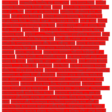
তেমন সাজো’
ফেব্রুয়ারিতে বিএনপির মাঠে নামার ঘোষণা
ফের উত্তাল সিরিয়া
ফেলানীর
পরিবারের দায়িত্ব নিলেন উপদেষ্টা আসিফ
ফেসবুক
ফ্যাশনে তাক লাগাতে পুরুষদের মানতে
হবে এই ১০ টিপস
ফ্রিদা এবং তার ব্যথার চিত্র
ফ্লোরিডায় নারীশক্তির মধ্যে সেরা
জায়েদ
ফ্ল্যাট ও ব্যাংক হিসাব জব্দ
বইমেলায় তৌহিদুল ইসলামের ‘বিয়ে বাড়িতে ইয়ে’
বছরের প্রথম দিনেই ‘স্বৈরাচারী অঞ্জনা’ নিয়ে ফিরছেন মনির খান
বন্ধ বহু সড়ক
বরিশালে
চ্যাম্পিয়নদের বরণ জনসমুদ্রের আনন্দ উৎসব
বর্তমানে বায়ুদূষণ এমন এক ভয়াবহ পর্যায়ে
পৌঁছে গেছে যে
বললেন ট্রাম্প
বস্ত্র ও পোশাক খাতে গ্যাসের দাম বাড়ানোর পরিকল্পনা
স্থগিতের আহ্বান
বাকৃবিতে ১২০০ শিক্ষার্থীর অংশগ্রহণে ছাত্রশিবিরের গণইফতার
বাঙালি
জাতির আত্মগৌরবের মহান বিজয় দিবস আজ
বাঙালি নারীর পোশাক এবং ফ্যাশন সচেতনতা
বাঙালি হিন্দু সম্প্রদায়ের অন্যতম ধর্মীয় উৎসব লক্ষ্মীপূজা আজ
বাচ্চাকে খাওয়ানোর সময়
মোবাইল ফোনের বিকল্প কী?
বাজারে এসেছে গিগাবাইটের কৃত্রিম বুদ্ধিমত্তাযুক্ত
মাদারবোর্ড
বাজারে খেজুরের দাম ১
বাজারে নতুন স্টাইলিশ স্মার্টফোন ইনফিনিক্স হট ৫০
প্রো প্লাস
বাণিজ্য উপদেষ্টা শেখ বশিরউদ্দীন বলেছেন
বাবা-মায়ের অনুমতি ছাড়া ফেসবুক
ব্যবহার করা যাবে না
বার্ষিক সর্বোচ্চ বেতন ১ কোটি ৭ লাখ টাকা"
বাংলা একাডেমি সাহিত্য
পুরস্কার ২০২৪ পাচ্ছেন যাঁরা
বাংলা নিউজ
বাংলা সিনেমা
বাংলাদেশ জামায়াতে ইসলামের
আমির ডা. শফিকুর রহমান বলেছেন
বাংলাদেশ টেলিযোগাযোগ নিয়ন্ত্রণ কমিশন (বিটিআরসি)
চেয়ারম্যান মো. এমদাদ উল বারী জানিয়েছেন
বাংলাদেশ থেকে গার্মেন্টসের অর্ডার চলে
যাচ্ছে ভারত ও পাকিস্তানে
বাংলাদেশ ব্যাংক সরকারি ও বেসরকারি সব ব্যাংক শাখাকে
নির্দেশ দিয়েছে
বাংলাদেশ ভারতের কাছে তীব্র প্রতিবাদ জানিয়েছে
বাংলাদেশ সরকার
তারল্য সংকটে থাকা ছয় ব্যাংককে ২২
বাংলাদেশকে কারও ‘চোখ রাঙানো’ গ্রহণযোগ্য নয়
বাংলাদেশে আগামী জাতীয় নির্বাচন কবে হবে
বাংলাদেশে খুব জনপ্রিয় ৩০ রকম ভর্তা
বাংলাদেশে দুটি বিখ্যাত মানুষের নাম এক হওয়া সত্ত্বেও তাঁদের মধ্যে কিছুটা পার্থক্য
রয়েছে
বাংলাদেশে ধর্মীয় সংখ্যালঘুদের ওপর নির্যাতন যুক্তরাষ্ট্রের জন্য একটি বড়
উদ্বেগের বিষয় বলে মন্তব্য করেছেন দেশটির জাতীয় গোয়েন্দাপ্রধান তুলসী গ্যাবার্ড।
বাংলাদেশে নিযুক্ত জাপানের রাষ্ট্রদূত সাইদা শিনইচি ও জাইকার দক্ষিণ এশিয়া বিভাগের