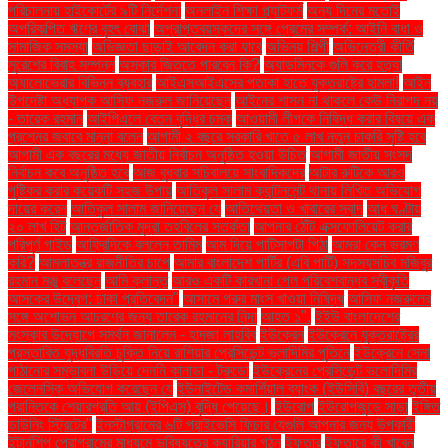
পরিচালনায় হাইকোর্টের ৯টি নির্দেশনা
অনলাইন শিক্ষা প্ল্যাটফর্ম
অন্য দিনের মতোই
অপরিকল্পিত ঋণের বৃহৎ বোঝা
অপ্রাপ্তবয়স্কদের সঙ্গে প্রেমের সম্পর্ক: আইনি বাধা ও
সামাজিক সমস্যা
অভিজ্ঞতা ছাড়াই আবেদন করা যাবে
অভিনয় শিল্পী
অভিনেত্রী কীর্তি
সুরেশের বিবাহ সম্পন্ন
অস্কার জিততে পারবেন কি?
অ্যাডমিনকে গুলি করে হত্যা
অ্যালোভেরার বিভিন্ন ব্যবহার
আইএসআইএসের পতাকা হাতে যুক্তরাষ্ট্রে হামলা!
আইন
উপদেষ্টা অধ্যাপক আসিফ নজরুল জানিয়েছেন
আইনের শাসন না থাকলে কেউ নিরাপদ নয়
- তারেক রহমান
আইপিএলে বেতন বৃদ্ধির চমক
আওয়ামী লীগকে নিষিদ্ধ করার বিষয়ে এক
প্রশ্নের জবাবে মান্না বলেন
আগামী ২ বছরে সরকারি খাতে ৫ লাখ নতুন চাকরি সৃষ্টি হবে
আগামী এক বছরের মধ্যে জাতীয় নির্বাচন অনুষ্ঠিত হওয়া উচিত
আগামী জাতীয় সংসদ
নির্বাচন কবে অনুষ্ঠিত হবে
আজ বুধবার সচিবালয়ে সাংবাদিকদের
আটার রুটিকে আরও
পুষ্টিকর করার কয়েকটি সহজ উপায়
আতিকুল সালাম ক্যান্টনমেন্ট থানায় লিখিত অভিযোগ
দায়ের করেন
আতিকুল সালাম জানিয়েছেন যে
আতিথেয়তা ও খাবারের স্বাদ
আধ ঘণ্টায়
২০ লাখ হিট
আন্তর্জাতিক মুদ্রা তহবিলের সতর্কতা
আপনার ঠোঁট এক্সফোলিয়েট করার
পরিপূর্ণ গাইড
আফ্রিদিকে বললেন তামিম
আম দিয়ে পাটিসাপটা পিঠা
আমরা কেন ভ্রমণ
করি?
আমলাতন্ত্র রাজনীতির চাপে
আমার বাংলাদেশ পার্টির (এবি পার্টি) সদস্যসচিব মজিবুর
রহমান মঞ্জু বলেছেন
আমি ক্লান্ত
আরও একটি কারখানা পেল পরিবেশবান্ধব স্বীকৃতি
আসকের উদ্বেগ: ঢাকা প্রতিবেদন"
আসামে গরুর মাংস খাওয়া নিষিদ্ধ
আসিফ নজরুলের
সঙ্গে অশোভন আচরণের জন্য তারেক রহমানের নিন্দা
আহত ১".
ইইউ বাংলাদেশের
সংস্কার উদ্যোগে সমর্থন জানালেন - হাদজা লাহবিব
ইউক্রেন
ইউক্রেনে যুক্তরাষ্ট্রের
প্রস্তাবিত যুদ্ধবিরতি চুক্তি নিয়ে রাশিয়ার প্রেসিডেন্ট ভ্লাদিমির পুতিনে
ইউক্রেনে সেনা
পাঠানোর সম্ভাবনা উড়িয়ে দেননি কানাডা - ট্রুডো
ইউক্রেনের প্রেসিডেন্ট ভলোদিমির
জেলেনস্কি অভিযোগ করেছেন যে
ইউনাইটেড কমার্শিয়াল ব্যাংক (ইউসিবি) বছরের তৃতীয়
প্রান্তিকে শেয়ারপ্রতি আয় (ইপিএস) বৃদ্ধি পেয়েছে।
ইউরোপ
ইউরোপজুড়ে সাড়া
ইঙ্গিত
ডাউনিং স্ট্রিটের"
ইনস্টাগ্রামের ৬টি প্রাইভেসি ফিচার যেগুলি আপনার জন্য উপকারী
ইন্টার্নশিপ প্রোগ্রামের মাধ্যমে ভবিষ্যতের ক্যারিয়ার গঠন
ইফতার
ইফতারে কী খাবেন