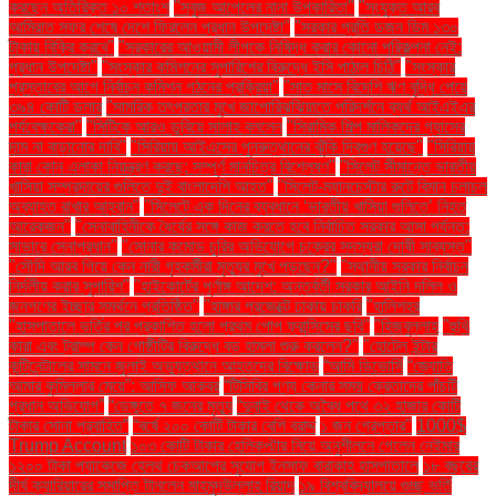
করছেন অতিরিক্ত ১০ শতাংশ
"সবুজ আপেলের নানা উপকারিতা"
"সংযুক্ত আরব
আমিরাত সফর শেষে দেশে ফিরলেন প্রধান উপদেষ্টা"
"সরকার প্রতি ডজন ডিম ১৩০
টাকায় বিক্রি করবে"
"সরকারের আওয়ামী লীগকে নিষিদ্ধ করার কোনো পরিকল্পনা নেই:
প্রধান উপদেষ্টা"
"সংস্কার কমিশনের সুপারিশের বিরুদ্ধে ইসি পাঠাল চিঠি"
"সংস্কার
প্রস্তাবের আগে নির্বাচন কমিশন গঠনের প্রক্রিয়া"
"সাত মাসে বিদেশি ঋণ বৃদ্ধি পেয়ে
৩৯৪ কোটি ডলার
"সামরিক তৎপরতার মুখে জাপোরিঝঝিয়াতে পরিদর্শনে ব্যর্থ আইএইএর
পর্যবেক্ষকেরা"
"সিটিকে আরও ডুবিয়ে সালাহ বললেন
"সিরামিক শিল্প মালিকদের গ্যাসের
দাম না বাড়ানোর দাবি"
"সিরিয়ায় আইএসের পুনরুত্থানের ঝুঁকি দ্বিগুণ হয়েছে"
"সিরিয়ায়
কারা কোন এলাকা নিয়ন্ত্রণ করছে: সম্পূর্ণ মানচিত্র বিশ্লেষণ"
"সিলেট সীমান্তে ভারতীয়
খাসিয়া সম্প্রদায়ের গুলিতে দুই বাংলাদেশি আহত"
"সিলেট-ম্যানচেস্টার রুটে বিমান চলাচল
অব্যাহত রাখার আহ্বান"
"সিলেটে এক দিনের ব্যবধানে ‘ভারতীয় খাসিয়া গু‌লিতে’ নিহত
আরেকজন"
"সেনাবাহিনীকে ধৈর্যের সঙ্গে কাজ করতে হবে নির্বাচিত সরকার আসা পর্যন্ত:
সাভারে সেনাপ্রধান"
"সোনার কমোড চুরির অভিযোগে চক্রের সদস্যরা দোষী সাব্যস্ত"
"সৌদি আরব গিয়ে কেন নারী গৃহকর্মীরা মৃত্যুর মুখে পড়ছেন?"
"স্থানীয় সরকার নির্বাচন
নির্দলীয় করার সুপারিশ"
"হাইকোর্টের পূর্ণাঙ্গ আদেশ: অন্তর্বর্তী সরকার আইনি দলিল ও
জনগণের ইচ্ছার সমর্থনে প্রতিষ্ঠিত"
"হাঙ্গার প্রজেক্টে ঢাকায় চাকরি
"হালিশহর
"হাসপাতালে ভর্তির পর প্রকাশিত হলো প্রথম পোপ ফ্রান্সিসের ছবি"
"হিজবুল্লাহ
"হুথি
কারা এবং ট্রাম্প কেন গোষ্ঠীটির বিরুদ্ধে বড় হামলা শুরু করলেন?"
"হোটেল ইন্টার
কন্টিনেন্টালের সামনে জুলাই অভ্যুত্থানে আহতদের বিক্ষোভ
“আমি ডিভোর্সি
“জ্যোতি
আমার কুমিল্লার মেয়ে”: আসিফ আকবর
“টিসিবির পণ্য কেনার সময় ক্রেতাদের পাঁচটি
প্রধান অভিযোগ”
“ডেঙ্গুতে ৭ জনের মৃত্যু
“দুবাই থেকে অবৈধ পথে ৩২ হাজার কোটি
টাকার সোনা প্রবাহিত”
“বর্ষে ২০০ কোটি টাকার বেশি বরাদ্দ
১ জন গ্রেপ্তার"
1000$
Trump Account
১০৩ কোটি টাকার হেলিকপ্টার নিয়ে অনুশীলনে গেলেন নেইমার
১২০০ টাকা প্যাকেজে হেলথ চেকআপের সুযোগ ইনসাফ বারাকাহ হাসপাতালে
১৮ বছরের
দীর্ঘ ক্যারিয়ারের সমাপ্তি টানলেন মাহমুদউল্লাহ রিয়াদ
১৯ বিশ্ববিদ্যালয়ে গুচ্ছ ভর্তি