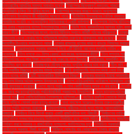
যুক্তরাষ্ট্রের নেতৃত্বে বিশ্ব স্বাস্থ্য সংস্থা পরিচালনা"
"ট্রাম্প প্রেসিডেন্ট হলে কি
যুক্তরাষ্ট্রে আদানির সমস্যা সমাধান হবে?"
"ট্রাম্পের বিদ্বেষপূর্ণ বক্তব্য: গাজায়
যুদ্ধবিরতি চুক্তি কি ঝুঁকির মধ্যে?"
"ট্রাম্পের শুল্কের কারণে ভারতে অ্যাপলের
আইফোন উৎপাদনে কী পরিবর্তন আসতে পারে"
"ডিজিটাল উদ্ভাবনের নৈতিক ব্যবহার:
সামাজিক সংহতি ও অন্তর্ভুক্তি নিশ্চিতকরণে একটি কর্মশালা"
"ডিপ্লোমা ডিগ্রি বাতিলের
পর এবার গ্রেফতার হলেন ইস্তাম্বুলের মেয়র"
"ডিসি পদে কর্মকর্তাদের আগ্রহ হঠাৎ কমার
কারণ কী?"
"ডিসেম্বরের মধ্যে জেলার বিভিন্ন স্থানে কমিটি গঠনের পরিকল্পনা"
"ঢাকার
ইজতেমা থেকে ফেরার পথে পশ্চিমবঙ্গে মুসলিম তরুণকে আক্রান্ত করা হয়েছে"
"ঢাকার
জাহাঙ্গীর টাওয়ারে ক্যাফেতে আগুন
"ঢাকার রাস্তায় ধুলোর কারণে বাড়ছে শিশুদের স্বাস্থ্য
সমস্যা"
"তত্ত্বাবধায়ক সরকার ব্যবস্থা নিয়ে ৩টি রিভিউ আবেদন শুনানির তারিখ ১৭
নভেম্বর"
"তিন দশকে ৩০ বিশ্ব রেকর্ড: জাকেরের অসাধারণ কীর্তি"
"তিন সপ্তাহ পর
মুক্তিপণের ২৫ লাখ টাকা দেওয়ার পর তরুণের লাশ উদ্ধার"
"থাইরয়েড সম্পর্কিত ৫টি
প্রচলিত ভুল ধারণা"
"দিনাজপুরে মৌসুম শেষেও সুগন্ধি ধানের দাম হ্রাস"
"দীপু মনি ও
তাঁর স্বামীর বিরুদ্ধে দুদকের মামলা দায়ের"
"দুই প্ল্যাটফর্মের সমানসংখ্যক নেতা নিয়ে
নতুন দলের কমিটি
"দুটি আলংকারিক উদ্ভিদের বিবরণ"
"দুদকের মামলায় ইয়াবা ব্যবসায়ীর
৭৬ লাখ টাকার অবৈধ সম্পদ উদ্ধারের দাবি
"দেশে এইচএমপিভি ভাইরাসে আক্রান্ত এক
নারী মৃত্যুবরণ করেছেন
"দেশে বছরে প্রায় ৩ লাখ কোটি টাকার শুল্ক ও কর ছাড়"
"নওগাঁয়
১৬ বছর পর ছাত্রশিবিরের প্রতিষ্ঠাবার্ষিকী প্রকাশ্যে উদযাপিত"
"নতুন ছাত্রসংগঠনের
যাত্রা শুরু
"নর্থ মেসিডোনিয়ার নৈশক্লাবে অগ্নিকাণ্ড
"নাটোরে যুবলীগ নেতাকে পিটুনি
দিয়ে পুলিশে সোপর্দ করল ছাত্র-জনতা"
"নানা পদক্ষেপ সত্ত্বেও চীনের তরুণ-তরুণীরা
বিয়ের প্রতি আগ্রহ হারাচ্ছে"
"নিভৃতপল্লির নারীদের তৈরি জুতা পাচ্ছে আন্তর্জাতিক
বাজারে"
"নির্বাচন নিয়ে বিতর্ক করছে একটি রাজনৈতিক দল: রিজভী"
"নির্বাচনের তারিখ
রাজনৈতিক দলগুলোর চাওয়ার ভিত্তিতে নির্ধারিত হবে: প্রেস সচিব"
"নির্বাচনের সময়সীমা
নির্ধারণ করবে সরকার ও রাজনৈতিক দলগুলো: জাতিসংঘের দূত"
"নির্বাচিত সরকারই
সর্বোত্তম সরকার: মির্জা ফখরুল"
"নিষিদ্ধ ঘোষণার পর ভোরবেলায় ঢাকার রাস্তায়