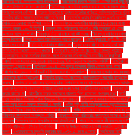
পরাজিত করে সেমিফাইনালে বাংলাদেশ"
"ভালোবাসা দিবসে ‘তামাশা’ পোস্ট নিয়ে ব্যাখ্যা
দিলেন উপদেষ্টা ফরিদা আখতার"
"ভিনিসিয়ুসকে সৌদি ক্লাবে যাওয়া থেকে বিরত রাখতে
রিয়ালের নতুন কৌশল"
"মতলব উত্তরে ছাত্রদল নেত্রীর বাড়িতে অগ্নিসংযোগের ঘটনা"
"মন্ত্রীর বাড়ির সামনে বৃষ্টিতে দাঁড়িয়ে ছিলাম
"ময়নামতি ওয়ার সিমেট্রিতে একটি জাপানি
সৈনিকের দেহাবশেষ পাওয়া যায়নি"
"ময়মনসিংহে আজহারীর মাহফিলে মুঠোফোন হারানোর
ঘটনায় থানায় ২০০টি জিডি"
"মামুনুল হক: সচিবালয়ে আগুন ও টঙ্গী হত্যাকাণ্ড একে
অপরের সাথে সম্পর্কিত
"মিরপুরে চাঁদা না পেয়ে মার্কেট ভাঙচুর
"মিরপুরে সাকিবের খেলা
বন্ধে বিক্ষোভ
"মির্জা ফখরুল আগামীকাল লন্ডন যাচ্ছেন"
"মেসি-সুয়ারেজ জুটি: কি এটি
সর্বকালের সেরা?"
"যদি এই সরকার পরাজিত হয়
"যুক্তরাজ্য রাশিয়াকে সহায়তা করা
ব্যক্তিদের প্রবেশ নিষিদ্ধ করছে"
"যুক্তরাষ্ট্র অবৈধ বাংলাদেশিদের ফেরত পাঠাবে"
"যুক্তরাষ্ট্র থেকে সামরিক বিমানে দেশে ফিরলেন নথিপত্রহীন ভারতীয় অভিবাসীরা"
"রাজনৈতিক দলের কাছ থেকে নাম চেয়েছে ইসি গঠনের অনুসন্ধান কমিটি"
"রাজনৈতিক
বক্তব্য এড়াতে চাই
"রাশিফল ২০২৪: এই বছরে আপনার জীবন কেমন হতে পারে"
"রাশেদ খান মেনন ও তাঁর স্ত্রীর বিদেশে যাত্রায় নিষেধাজ্ঞা"
"রাহুলের তুলনায় বড় ব্যবধানে
ওয়েনাডে জয়ী প্রিয়াঙ্কা"
"রিজভী: ভারত বাংলাদেশের সার্বভৌমত্বে সরাসরি হস্তক্ষেপ
করছে"
"রূপগঞ্জে ডাকাতদের হামলায় ঢাকা বিশ্ববিদ্যালয়ের ছাত্রের চোখে গুরুতর আঘাত"
"রেকর্ড মুনাফা ও লভ্যাংশ: শেয়ারধারীদের জন্য ৯৭৫ কোটি টাকার ঘোষণা"
"রেস্তোরাঁয়
ভ্যাট বাড়ছে না
"রৌমারীতে কৃষক সমাবেশে হামলার নিন্দা জানালো গণতন্ত্র মঞ্চ"
"লাঠি
দিয়ে ভর দিয়ে টিসিবির ট্রাক খুঁজছেন বিল্লাল সরদার"
"লিভারপুল কখন চ্যাম্পিয়ন হবে?"
"শত বছর আগে ঢাকায় ইফতার ও সাহ্‌রি"
"শহীদ বুদ্ধিজীবী শামসুজ্জোহার মৃত্যুদিবসকে
জাতীয় শিক্ষক দিবস হিসেবে ঘোষণা করার দাবি"
"শহীদ মিনারে ৬ দফা দাবিতে চাকরিচ্যুত
বিডিআর সদস্যদের অবস্থান ধর্মঘট"
"শাহবাগে শহীদ পরিবারের সদস্যদের সাড়ে ৫ ঘণ্টা
অবরোধ
"শিশুদের জন্য ফ্লু টিকার প্রয়োজনীয়তা"
"শিশুর দাঁত নড়লে কী করতে হবে?"
"শীতে ব্যাডমিন্টন খেলার উপকারিতা"
"শেখ হাসিনাকে থামাতে ঢাকায় ভারতীয় দূতাবাসে
তলব"
"শেয়ারবাজারে মূলধনি মুনাফার কর ১৫% এ নেমে এসেছে"
"শ্রমিকেরা দাবি