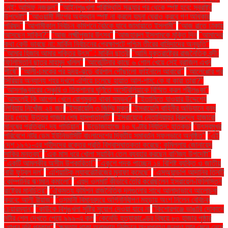
নেই: আসিফ নজরুল"
"আইনশৃঙ্খলা পরিস্থিতি সন্ধ্যার পর থেকে স্পষ্ট হবে: স্বরাষ্ট্র
উপদেষ্টা"
"আওয়ামী লীগের অবস্থান স্পষ্ট না করলে যমুনা ঘেরাও করবে গণ অধিকার
পরিষদ"
"আগামীকাল নির্বাচন কমিশনে বৈঠকে যাবে জামায়াতে ইসলামী"
"আজ রাতে ঢাকায়
আসছেন সাকিব?"
"আজ লক্ষ্মীপূজার উৎসব"
"আজহারুল ইসলামকে মুক্তি দিন
"আমাদের
কথা কেউ ভাবছে না: মার্কিন নির্বাচনের প্রেক্ষাপটে পশ্চিম তীরের বাসিন্দাদের অনুভূতি"
"আমার হিজাব আমার শক্তির উৎস" : মার্কিন ছাত্রী
"আমি যুক্তরাষ্ট্রের রাজনৈতিক বন্দী:
ফিলিস্তিনি ছাত্র মাহমুদ খলিল"
"আর্জেন্টিনার কাছে ৬ গোল খেয়ে সেই ব্রাজিল এখন
শীর্ষে"
"আলী-চমকের পর হৃদয়-ঝড়ে বরিশাল পৌঁছালো ফাইনালে আবারো"
"আলেপ্পোর পর
সিরিয়ার অন্যান্য শহর দখলে এগিয়ে চলেছে হায়াত আল-শাম: কে বা কারা তারা?"
"আসলাঙ্কারের সেঞ্চুরি ও তিকশানার ঘূর্ণিতে অস্ট্রেলিয়াকে বিস্মিত করল শ্রীলঙ্কা"
"আসলেই কি আপেল খেলে রোগমুক্ত থাকা সম্ভব?"
"ইতালিতে যাওয়ার উদ্দেশ্যে
লিবিয়ায় নিখোঁজ ২৪ জন
"ইসরায়েলি ৩ জিম্মি মুক্ত
"ইসরায়েলি বাহিনীর অভিযানে বন্ধ
হয়ে গেছে উত্তর গাজার শেষ হাসপাতালটি"
"ইসরায়েলে নেতানিয়াহুর বিরুদ্ধে হাজারো
মানুষের প্রতিবাদ: দ্য গার্ডিয়ান"
"উড়োজাহাজে ৪০ ঘণ্টার নির্যাতন: হাতকড়া
"উৎসবমুখর
পরিবেশে নটর ডেম ইউনিভার্সিটি বাংলাদেশের দ্বিতীয় সমাবর্তন সফলভাবে অনুষ্ঠিত"
"এই
দেশ ১৯৭১-এর শহীদদের রক্তের প্রতি বিশ্বাসঘাতকতা করেছে: কুমিল্লায় জোনায়েদ
সাকির মন্তব্য"
"এক মাস ধরে খোলা সয়াবিন তেল ব্যবহার করছেন বাণিজ্য উপদেষ্টা"
"একটি আমলকীর অসীম উপকারিতা!"
"একুশে পদক পাচ্ছেন ১৪ বিশিষ্ট ব্যক্তি ও জাতীয়
নারী ফুটবল দল"
"এশিয়াটিক ল্যাবরেটরিজের মুনাফা কমেছে"
"এসঅ্যান্ডপি আদানির তিনটি
কোম্পানির ঋণমান কমালো"
"এহুদ ওলমার্ট কীভাবে তৈরি করেছিলেন ইসরায়েল-ফিলিস্তিন
রাষ্ট্রের মানচিত্র"
"ঐকমত্য কমিশন রাজনৈতিক দলগুলোর সাথে আলাদাভাবে আলোচনা
করবে: আলী রীয়াজ"
"ওসমানী বিমানবন্দরে অগ্নিনির্বাপণ মহড়ায় অংশ নিলেন বেবিচক
চেয়ারম্যান"
"কাউকে বিশৃঙ্খলা সৃষ্টির সুযোগ দেওয়া যাবে না
"কিশোরগঞ্জে ভাঙারি দোকানে
মর্টার শেল দেখতে পেয়ে ৯৯৯-এ কল
"কেনেডি হত্যাকাণ্ডের বিষয়ে ৮০ হাজার পৃষ্ঠার
গোপন নথি প্রকাশ"
"ক্ষমতায় থাকা অবস্থায় নির্বাচনে অংশগ্রহণ জনগণ আর মেনে নেবে