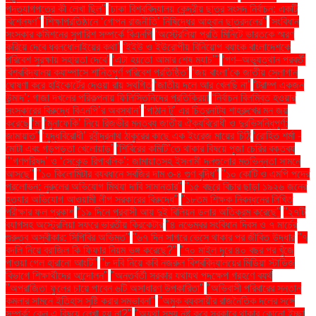
পদত্যাগপত্রে কী লেখা ছিল''
'ঢাকা বিশ্ববিদ্যালয় কেন্দ্রীয় ছাত্র সংসদ নির্বাচন: একটি
বিশ্লেষণ''
'শিক্ষাপ্রতিষ্ঠানে ‘গোপন রাজনীতি’ নিষিদ্ধের আহ্বান ছাত্রদলের''
'সংবিধান
সংস্কার কমিশনের সুপারিশ সম্পর্কে বিএনপি
‘অস্ট্রেলিয়া প্রতি মিনিটে ভারতকে স্মরণ
করিয়ে দেবে ধবলধোলাইয়ের কথা’
‘ইইউ ও ইউরোপীয় বিনিয়োগ ব্যাংক বাংলাদেশকে
পরিবেশ সুরক্ষায় সহায়তা দেবে’
‘এটা হয়তো আমার শেষ ম্যাচ’"
‘গণ–অভ্যুত্থান পরবর্তী
বিশ্ববিদ্যালয় ক্যাম্পাসে শান্তিপূর্ণ পরিবেশ প্রতিষ্ঠিত’
‘জয় বাংলা’কে জাতীয় স্লোগান
ঘোষণা করে হাইকোর্টের দেওয়া রায় স্থগিত
‘জাতীয় দলে আর খেলছি না’
‘ট্রাম্প একজন
উন্মাদ’: গাজা দখলের পরিকল্পনায় ফিলিস্তিনিদের প্রতিক্রিয়া
‘নির্বাচন বিলম্বিত হওয়ার
সংস্কারের বিরুদ্ধে বিএনপি’র অবস্থান’
‘পাঠান টু’ এর চিত্রনাট্য শাহরুখের মন জয়
করেছে
‘মা
‘মুনাফেকি’ নিয়ে রিজভীর মন্তব্য জাতীয় ঐক্যবিরোধী ও দুরভিসন্ধিপূর্ণ:
জামায়াত"
‘যুদ্ধবিরোধী’ রবীন্দ্রনাথ ঠাকুরের কাছে এক ইংরেজ মায়ের চিঠি
‘রোহিত শর্মা -
মোটা এবং গড়পড়তা খেলোয়াড়’
‘শিবিরের কমিটি’তে থাকার বিষয়ে পূজা চেরির বক্তব্য
"‘গণপরিষদ’ ও ‘সেকেন্ড রিপাবলিক’: জামায়াতসহ ইসলামী দলগুলোর মতভিন্নতা সামনে
আসছে"
"১০ কিলোমিটার ব্যবধানে সবজির দাম ৩-৪ গুণ বৃদ্ধি"
"১০ কোটি ও এমপি পদের
প্রলোভন: নুরুলের অভিযোগ মিথ্যা দাবি সামান্তার"
"১৫ বছরে বিচার ছাড়া ১৯২৬ জনের
হত্যার অভিযোগ আওয়ামী লীগ সরকারের বিরুদ্ধে"
"১৮তম শিক্ষক নিবন্ধনের লিখিত
পরীক্ষার ফল প্রকাশ
"১৯ দিনে প্রবাসী আয় দুই বিলিয়ন ডলার অতিক্রম করেছে"
"২৭টি
ব্যাগসহ অস্ট্রেলিয়া সফরে ভারতীয় ক্রিকেটার
"৪ নভেম্বর সংবিধান দিবস ও ৭ মার্চের
গুরুত্ব অস্বীকার: সিপিবির অভিমত"
"৬৭ দিন সাগরে ভেসে থাকার পর জীবিত উদ্ধার
"৭
বদলি নিয়ে ব্রাজিল কি ফিফার নিয়ম ভঙ্গ করেছে?"
"৭০ মাইল দূরে ৪০ বছর পর খুঁজে
পাওয়া গেল হারানো আংটি"
"৮ দবি নিয়ে কবি নজরুল বিশ্ববিদ্যালয়ের মিডিয়া স্টাডিজ
বিভাগে শিক্ষার্থীদের আন্দোলন"
"অন্তর্বর্তী সরকার যথাযথ পদক্ষেপ গ্রহণে ব্যর্থ
"অপরাজিতা ফুলের চায়ে পাবেন ৬টি অসাধারণ উপকারিতা"
"অভিবাসী পরিবারের সন্তান
কমলার সামনে ইতিহাস সৃষ্টি করার সম্ভাবনা"
"অমুক ব্যবসায়ীর রাজনৈতিক দলের সঙ্গে
সম্পর্ক: কেন এ বিষয়ে লেখা হয় না?"
"অযথা সময় নষ্ট করে সরকারে থাকার কোনো ইচ্ছা