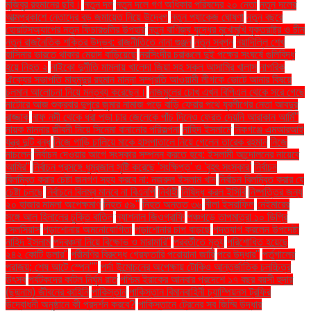
মুজিবুর রহমানের ছবি।
নতুন দল
নতুন দলে গণ অধিকার পরিষদের ২০ নেতা
নতুন দলের
আত্মপ্রকাশে নেতাদের বড় জমায়েত নিয়ে উদ্বেগ
নতুন প্যাকেজ ঘোষণা
নতুন বছরে
হোয়াটসঅ্যাপের নতুন ফিচারগুলির উপহার
নতুন বাণিজ্য যুদ্ধের মুখোমুখি যুক্তরাষ্ট্র ও চীন
নতুন রাজনৈতিক শক্তির উদ্ভব: রাজনীতিতে নানা গুঞ্জন
নতুন স্বপ্ন
নয়াদিল্লি শেখ
হাসিনার ভারতে থাকার মেয়াদ বাড়িয়েছে
নরসিংদীর চরাঞ্চলে দুই পক্ষের সংঘর্ষে গুলিবিদ্ধ
হয়ে নিহত ২
নাইকো দুর্নীতি মামলায় খালেদা জিয়া সহ সকল আসামির খালাস
নাগরিক
ঐক্যের সভাপতি মাহমুদুর রহমান মান্না সম্প্রতি আওয়ামী লীগকে ভোটে আনার বিষয়ে
চলমান আলোচনা নিয়ে মন্তব্য করেছেন।
নাজমুলের চোখ এখন বিপিএল থেকে সরে গেছে
নাটোরে আজ শুক্রবার দুপুরে জুমার নামাজ পড়ে বাড়ি ফেরার পথে যুবলীগের নেতা আবদুর
রাজ্জাক
নাফ নদী থেকে ধরা পড়া চার জেলেকে পাঁচ দিনেও ফেরত দেয়নি আরাকান আর্মি"
নায়ক মান্নার জীবনী নিয়ে সিনেমা বানানোর পরিকল্পনা
নাহিদ ইসলামে
নিকগঞ্জে এমআরআই
যন্ত্র দুটি বন্ধ
নিজে গাড়ি চালিয়ে মাকে হাসপাতালে নিয়ে গেলেন তারেক রহমান
নিজে
নাচলেন
নির্বাচন দেওয়ার আগে সংস্কার সম্পন্ন করতে হবে: ইসলামী আন্দোলনের নায়েবে
আমির"
নির্বাচন প্রসঙ্গে ধূম্রজাল সৃষ্টি করেছে 'সংক্ষিপ্ত' ও 'বৃহৎ সংস্কার'
নির্বাচন
বিলম্বিত করার চেষ্টা জনগণ সহ্য করবে না: নজরুল ইসলাম খান
নির্বাচন বিলম্বিত করার যে
চেষ্টা চলছে
নির্বাচনে বিলম্ব মানবে না বিএনপি
নির্বাহী
নিষিদ্ধ করল ইসিবি
নিষ্পত্তির জন্য
২০ হাজার মামলা অপেক্ষমাণ
নিহত ৫৯"
নিহত অন্তত ৩৬
নীলা ইসরাফিল
নেইমারের
সঙ্গে আল হিলালের চুক্তি বাতিল
ন্যাশনাল জিওগ্রাফি
পঞ্চগড়ে তাপমাত্রা ১০ ডিগ্রি
সেলসিয়াস
পড়াশোনায় অমনোযোগিতা
পড়াশোনার চাপ বাড়ছে
পদত্যাগ করলেন উপদেষ্টা
নাহিদ ইসলাম
পদবঞ্চনা নিয়ে বিক্ষোভ ও মারামারি"
পরবর্তীতে মৃত্যু
পরিশোধিত হয়েছে
২৪২ কোটি ডলার"
পরীমণির বিরুদ্ধে গ্রেফতারি পরোয়ানা জারি
পরে উদ্ধার"
পর্তুগালের
পরাজয়; শেষ আটে স্পেন""
পর্দা উন্মোচনের অপেক্ষায় টোকিও আন্তর্জাতিক চলচ্চিত্র
উৎসব
পর্যটকদের কাটল নির্ঘুম রাত
পশ্চিম ইরাকের আনবার প্রদেশে ১৭ বছর বয়সী হুদার
(ছদ্মনাম) জীবনের কাহিনি
পাকিস্তান
পাকিস্তান বিমানবাহিনী চ্যাম্পিয়নস ট্রফির
উদ্বোধনী অনুষ্ঠানে কী প্রদর্শন করবে?
পাকিস্তানে ট্রেনের সব জিম্মি উদ্ধার