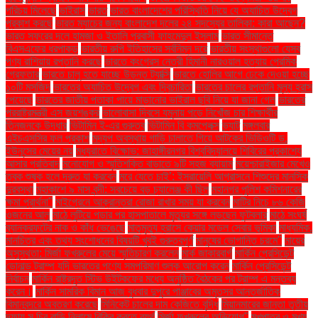
পরিচয় মিলেছে
ভাইরাস
ভারত
ভারত বাংলাদেশের পরিস্থিতি নিয়ে যে অযাচিত উদ্বেগ
প্রকাশ করছে
ভারত ম্যাচের জন্য বাংলাদেশ দলের ২৪ সদস্যের তালিকা: কারা আছেন?
ভারত সফরের দলে হামজা ও ইতালি প্রবাসী ফাহমেদুল ইসলাম
ভারত সীমান্তে
বিএসএফের ধরপাকড়
ভারতীয় রুপি ইতিহাসের সর্বনিম্ন দরে
ভারতীয় সংস্থাগুলো যেসব
পণ্য রাশিয়ায় রপ্তানি করছে
ভারতে কংগ্রেস নেত্রী হিমানী নারওয়াল হত্যায় প্রেমিক
গ্রেফতার
ভারতে চালু হতে যাচ্ছে উড়ন্ত ট্যাক্সি
ভারতে হোলির আগে ঢেকে দেওয়া হচ্ছে
১০টি মসজিদ
ভারতের অযাচিত উদ্বেগ এবং দ্বিচারিতা
ভারতের চালের রপ্তানি মূল্য হ্রাস
পেয়েছে
ভারতের জাতীয় পতাকা পায়ে মাড়ানোর ভাইরাল ছবি নিয়ে যা জানা গেল
ভারতের
পররাষ্ট্রমন্ত্রী এস জয়শঙ্কর
ভালোবাসা দিবসে যমুনায় পড়ে নিখোঁজ চার শিক্ষার্থীর
তিনজনকে উদ্ধার
ভিটামিন ই-এর গুরুত্ব
ভিটামিন বি কমপ্লেক্স
ভ্যাট
মঙ্গলবার
এইচএসসির ফল প্রকাশ
মদ্যপ অবস্থায় গাড়ি চালাতে গিয়ে আটকের ভিডিওটি ড.
ইউনূসের মেয়ের নয়
মধ্যরাতে বিক্ষোভ: জাহাঙ্গীরনগর বিশ্ববিদ্যালয়ে শিবিরের প্রকাশ্যে
আসার প্রতিবাদ
মনোযোগ ও স্মৃতিশক্তি বাড়াতে ৯টি সহজ ব্যায়াম
ময়েশ্চারাইজার মেখেও
ত্বক শুষ্ক হলে দ্রুত যা করবেন
মরে যেতে চাই’: ইসরায়েলি আগ্রাসনে শিশুদের মানসিক
দুরবস্থা
মহাকাশে ৯ মাস বন্দী: সবচেয়ে বড় চ্যালেঞ্জ কী ছিল
মহানগর পুলিশ কমিশনারের
ক্ষমা প্রার্থনা"
মাইগ্রেনে আক্রান্তরা রোজা রাখার সময় যা করবেন
মাটির নিচে ৮৬ কেজি
ওজনের আলু
মাঠে লুটিয়ে পড়ার পর হাসপাতালে মৃত্যুর সঙ্গে লড়ছেন ফুটবলার
মাঠে সংঘর্ষ
ব্যানক্রফটের নাক ও কাঁধ ভেঙেছে
মাতৃমৃত্যু হ্রাসে কেয়ার মডেল সেবার ভূমিকা
মাধ্যমিক.
মানচিত্র এবং তথ্য সংশোধনের বিষয়টি খুবই গুরুত্বপূর্ণ
মানুষের ভোগান্তি চরমে"
মায়ের
অসুস্থতা: মির্জা ফখরুলের মেয়ে স্মৃতিচারণ করলেন
মার্ক জাকারবার্গ
মার্কিন প্রেসিডেন্ট
ডোনাল্ড ট্রাম্প যদি ভারতের পণ্যে সমপরিমাণ শুল্ক আরোপ করেন
মার্কিন প্রেসিডেন্ট
নির্বাচন
মার্কিন রাষ্ট্রদূত স্টিভ উইটকফের মধ্যে অনুষ্ঠিত বৈঠকের পর ট্রাম্প এ মন্তব্য
করেন।
মার্কিন সামরিক বিমান আজ বুধবার দুপুরে পাঞ্জাবের অমৃতসর আন্তর্জাতিক
বিমানবন্দরে অবতরণ করেছে
মিনিকেট চালের দাম কেজিতে বৃদ্ধি
মিয়ানমারের জান্তা তৃতীয়
দফায় সু চির বাড়ি নিলামে বিক্রি করতে ব্যর্থ
মির্জা ফখরুলের অভিযোগ"
মুখপাত্র ও মুখ্য