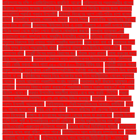
পাকিস্তানের দক্ষিণ ওয়াজিরিস্তানে কারফিউ আরোপ
পাকিস্তানের প্রধানমন্ত্রীর খালেদা
জিয়াকে সুস্থতার শুভেচ্ছা জানিয়ে চিঠি
পাচার হওয়া অর্থ ফিরিয়ে আনার জন্য কানাডার
সহযোগিতা প্রার্থনা প্রধান উপদেষ্টার
পাঠ্যবই বিতরণের আগে নোট-গাইড ছাপা বন্ধের
নির্দেশ
পাঠ্যবইয়ে র‍্যাপার সেজান ও হান্নান
পায়ের শিকল
পারমাণবিক আলোচনায় ইরানের
পাশে চীন ও রাশিয়া
পিকাসোর ‘উইমেন উইথ এ ওয়াচ’ নিলামে ১৪ কোটি ডলারে বিক্রি
পিঠের ব্যথা থেকে মুক্তি পেতে কীভাবে মোকাবিলা করবেন
পিলখানা হত্যাকাণ্ডের
পুনঃতদন্ত দ্রুত সম্পন্ন হবে: স্বরাষ্ট্র উপদেষ্টার ঘোষণা"
পুতিনের হানিট্র্যাপ কৌশল
পুতুলের বিরুদ্ধে চিঠি এখনও পায়নি পররাষ্ট্র মন্ত্রণালয়
পুরুষ যখন বাবা হন
পুরুষদের জন্য
শরীর সুস্থ রাখতে প্রয়োজনীয় খাবার
পুলিশকে হামলা করে ছিনিয়ে নেয়ার চেষ্টা"
পেছনে
ফেললেন রদ্রি
পেনাল্টি মিসের ম্যাচে রিয়ালের জয়
পেঁয়াজ ছাড়া রান্না!
পোষা কুকুরের জন্য
বিয়ে ভাঙলেন কনে!
প্রতারণা ঠেকাতে নতুন ভেরিফিকেশন ফিচার চালু করছে টেলিগ্রাম
প্রতি কেজি শুকনা শজন পাতা ৩৫০ থেকে ৪০০ টাকায় বিক্রি হয়।
প্রতিটি ব্যাংক শাখায়
স্কুল ব্যাংকিং চালুর জন্য একটি শিক্ষাপ্রতিষ্ঠান প্রতিষ্ঠা করতে হবে
প্রতিদিন ডিম খাওয়া:
ভালো না মন্দ
প্রতিষ্ঠানের প্রভাব নিয়ে গবেষণার জন্য তিন অর্থনীতিবিদ নোবেল পুরস্কার
পেলেন"
প্রথম আলোতে প্রকাশিত সংবাদ অনুযায়ী
প্রথমবার জুটি বাঁধছেন আয়ুষ্মান এবং
রাশমিকা
প্রথমবার বিমানে ভ্রমণ করছেন? প্রথমবার বিমানে ভ্রমণ করছেন? সঙ্গে যেসব
জিনিস নেবেন না
প্রধান উপদেষ্টার সময়সীমা মাথায় রেখে কাজ করছি: সিইসি"
প্রধান
নির্বাচন কমিশনার (সিইসি) এ এম এম নাসির উদ্দিন বলেছেন
প্রযুক্তি
প্রযুক্তি ব্যবহার
প্রশ্ন ইসলামী আন্দোলনের"
প্রাইমমুভার ও ট্রেইলরশ্রমিকদের আবারও কর্মবিরতি
প্রায়
১৯ লাখের মতো মানুষ
প্রায় এক মাস হলো
ফজলে করিমের দুই ছেলের বিদেশ যাওয়ার
ওপর নিষেধাজ্ঞা
ফাঙ্গাস বা ছত্রাকের আক্রমণ রোধের জন্য যা করতে হবে
ফার্মের ডিম না
দেশি ডিম: পুষ্টি ও উপকারিতায় কোনটি এগিয়ে?
ফার্মের মুরগির ডিমের দাম বৃদ্ধি
ফিজিওথেরাপি -গুরুত্বপূর্ণ চিকিৎসা পদ্ধতি
ফিফার বর্ষসেরা ভিনিসিয়ুস জুনিয়র
ফিলিস্তিনি
বন্দীদের মধ্যে কারা মুক্তি পেতে পারে?
ফিলিস্তিনে আল জাজিরার সম্প্রচার বন্ধ
ফুটবলে
গোলটাই থাকে বেশি মনে
ফেইসবুকে ছড়িয়ে পড়া যশোরের ভিডিওটি ছিল ‘যেমন খুশি