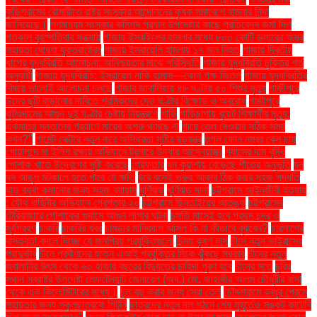
কুড়িগ্রামের রৌমারীতে রাষ্ট্র সংস্কার আন্দোলনের কৃষক সমাবেশে হামলার নিন্দা
জানিয়েছে।
গণমাধ্যম সংস্কার কমিশন প্রধান উপদেষ্টার কাছে প্রতিবেদন জমা দিল
গতকাল বৃহস্পতিবার সন্ধ্যায়
গাজায় ইসরাইলের হামলার মধ্যে ৮০০ কোটি ডলারের অস্ত্র
সহায়তা ঘোষণা যুক্তরাষ্ট্রের
গাজায় ইসরায়েলি হামলায় ১৭ জন নিহত
গাজায় দ্বিতীয়
ধাপের যুদ্ধবিরতি আলোচনা: অনিশ্চয়তার মাঝে পরিস্থিতি
গাজায় যুদ্ধবিরতি চুক্তির শর্ত
অনুযায়ী
গাজায় যুদ্ধবিরতি: ইসরায়েল নাকি হামাস—কোন পক্ষ জিতল
গাজায় যুদ্ধবিরতির
বিষয়ে ভালোই আলোচনা চলছে
গাজার জাবালিয়ায় ৪৮ ঘণ্টায় ৫০ শিশুর মৃত্যু
গাজীপুরে
ঈদের ছুটি বাড়ানোর দাবিতে শ্রমিকদের দেড় ঘণ্টার বিক্ষোভ ও অবরোধ
গাজীপুরে
ঝুটগুদামের আগুন দুই ঘণ্টার চেষ্টায় নিয়ন্ত্রণে
গাড়ি
গাড়িচাপায় বুয়েট শিক্ষার্থীর মৃত্যু:
একমাত্র সন্তানের প্রয়াণে মায়ের অশ্রু থামছে না
গায়ে তেল দেওয়ার সঠিক সময়
কখন?"
গার্মেন্ট সেক্টরে নতুন করে অস্থিরতা সৃষ্টির ষড়যন্ত্র
গুগল ফোন নম্বর কেন চায়
গোয়ালন্দে মা ইলিশ রক্ষায় অভিযানে ট্রলারে উদ্ধার আগ্নেয়াস্ত্র
গ্যাসের দাম বৃদ্ধি
পোশাক খাতে উদ্বেগের সৃষ্টি করেছে
গ্রেফতার
ঘন কুয়াশায় বেড়েছে শীতের অনুভূতি
ঘন
ঘন আঙুল মটকালে হতে পারে যে ক্ষতি
ঘরে বসেই ভ্রুর আকার ঠিক করার সহজ পদ্ধতি
ঘাড় ব্যথা কমানোর জন্য সহজ ব্যায়াম
ঘূর্ণিঝড়
ঘূর্ণিঝড় দানা
চট্টগ্রামে আইনজীবী হত্যায়
: যৌথ বাহিনীর অভিযানে গ্রেপ্তার ২০
চট্টগ্রামে ছিনতাইয়ের আতঙ্ক
চট্টগ্রামের
টেরিবাজারে পোশাকের গুদামে আগুন লাগার ঘটনা
চলতি মাসেই হবে প্রথম চন্দ্র ও
সূর্যগ্রহণ
চাকরি
চাকরির খবর
চামড়ার মানিব্যাগ আসল কি না কীভাবে বুঝবেন?
চারপাশের
বাস্তবতা বদলে দিচ্ছে যে জনপ্রিয় প্রযুক্তিগুলো
চিন্ময় কৃষ্ণ দাস
চীনে নতুন ভাইরাসের
প্রাদুর্ভাব
চীনে প্রবীণদের যত্নে এআই প্রযুক্তির দিকে ঝুঁকছে সরকার
চীনের নতুন
জ্বালানির উৎস থেকে ৬০ হাজার বছরের বিদ্যুতের চাহিদা পূরণ হবে
চীনের মতে
চুরির
স্থান স্বরাষ্ট্র উপদেষ্টা লেফটেন্যান্ট জেনারেল (অব.) মো. জাহাঙ্গীর আলম চৌধুরীর বাসা
থেকে এক কিলোমিটারের মধ্যে।
চুল বড় করার জন্য সেরা তেল
চৌদ্দগ্রামে বন্ধুর প্রেমে
সহায়তার জন্য স্কুলছাত্রকে পিটুনি
ছাত্রদের নতুন দল গঠনে শেষ মুহূর্তেও সঙ্কট কাটেনি