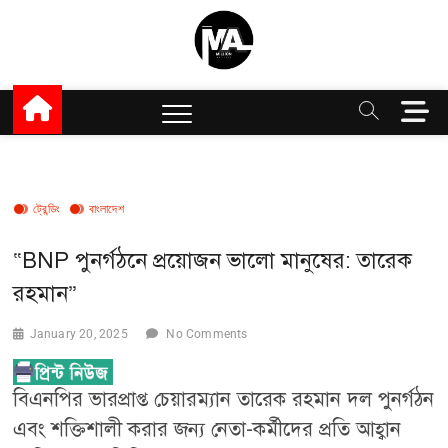
Skip
to
content
Million Articles
M
e
n
u
B
ট্রেন্ডিং
বাংলাদেশ
u
t
t
“BNP পুনর্গঠনে প্রয়োজন ভালো মানুষের: তারেক
o
রহমান”
n
January 20, 2025
No Comments
বিএনপির ভারপ্রাপ্ত চেয়ারম্যান তারেক রহমান দল পুনর্গঠন
এবং শক্তিশালী করার জন্য নেতা-কর্মীদের প্রতি আহ্বান