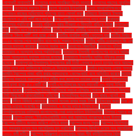
পোশাকটি মানানসই?
ছেলেদের জন্য সানস্ক্রিন ক্রিম ব্যবহার
ছেলেদের পছন্দের আধুনিক
ফ্যাশন
ছেলেদের ফ্যাশন টিপস
ছোলা খাওয়ার উপকারিতা
জনতা মাদ্রাসাশিক্ষককে
অশোভন কাজের অভিযোগে পুলিশের হাতে সোপর্দ করল
জমিয়তে উলামায়ে ইসলাম
বাংলাদেশ ও এবি পার্টি মনে করে যে
জম্মু–কাশ্মীরে অশান্তির নতুন তরঙ্গ
জরায়ুমুখ
ক্যানসার প্রতিরোধ
জলবায়ু পরিবর্তন খরার তীব্রতা ও বিস্তৃতি বাড়িয়ে দিচ্ছে
জলাতঙ্ক
টিকা
জাতীয় দলে ফিরছেন তামিম!
জাতীয় নাগরিক কমিটির আহ্বায়ক
জাতীয় নাগরিক
পার্টিকে ‘কিংস পার্টি’ বলা হচ্ছে কেন?
জাতীয় নাগরিক পার্টির নেতৃত্বে যারা
জাতীয় নির্বাচন
২০২৫ সালের শেষে অনুষ্ঠিত হতে পারে: প্রধান উপদেষ্টা
জাতীয় পার্টির চেয়ারম্যান জি এম
কাদের মন্তব্য করেছেন
জানলে অবাক হবেন
জানালেন বিজ্ঞানীরা"
জানালেন সুনিতা
জামায়াত ও অন্যান্য দলের প্রতিক্রিয়া''
জামায়াতে ইসলামী বাংলাদেশের নায়েবে আমির
সৈয়দ আবদুল্লাহ মুহাম্মদ তাহের বলেছেন
জামায়াতে ইসলামীর আমির শফিকুর রহমান
বলেছেন
জামালপুরের ইসলামপুর উপজেলায় স্ত্রী তিথী বেগমকে (২৩) হত্যার দায়ে আহসান
হাবিব নামে এক ব্যক্তিকে মৃত্যুদণ্ড দিয়েছেন আদালত।
জার্মান চ্যান্সেলর ওলাফ শলৎজ
জার্মানি ট্রাম্পের গাজা খালি করার প্রস্তাবকে 'কেলেঙ্কারি' বলে অভিহিত করেছে
জাহাজ
জীবনের সবচেয়ে গুরুত্বপূর্ণ তিন নারীর কথা জানালেন তারেক রহমান
জুলাই বিপ্লবগাথা
নিয়ে ছাপা হচ্ছে ৪০ কোটি বই
জুলাই-সেপ্টেম্বরের মধ্যে ব্যাংকটি ৬৬ পয়সা ইপিএস
অর্জন করেছে
জুলাই–সেপ্টেম্বর প্রান্তিকে ব্যাংক এশিয়ার লোকসান
জেইডেন সিলসের
টেস্ট ক্রিকেটে আন্তর্জাতিক অভিষেক
জেলেনস্কির প্রশংসা
ঝাল খাবার খেলেই মেদ
কমবে
টঙ্গীতে বিজিবি মোতায়েন
টমেটো সতেজ রাখার সহজ টিপস
টাইফয়েড জ্বর:
টানা ১৫
মাসের ভয়াবহ সংঘর্ষের পর
টিউলিপসহ ৭ জনের ব্যাংক হিসাব তলব
টেকসই
বিশ্ববিদ্যালয়ের তালিকায় বাংলাদেশের সেরা ড্যাফোডিল ইউনিভার্সিটি
টেসলার শেয়ারে বড়
ধাক্কা
ট্রাম্প–মাস্ক: ‘ইউএসএআইডি বন্ধ করা আমাদের শত্রুদের জন্য উপহার
ট্রাম্পের ঘাঁটিতে জনমত জরিপে এগিয়ে কমলা
ট্রাম্পের জন্য সুখবর
ট্রাম্পের নির্দেশনায়
গত শুক্রবার ভয়েস অব আমেরিকার মূল প্রতিষ্ঠান
ট্রাম্পের নির্দেশে ভয়েস অব আমেরিকার
১৩০০ কর্মী ছুটিতে
ট্রাম্পের পরিকল্পনা মোকাবেলায় আরব শীর্ষ কূটনীতিকদের বৈঠক