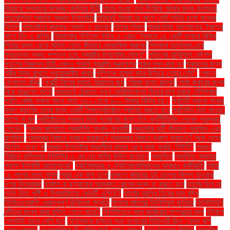
জিয়াকে সুস্থতার শুভেচ্ছা জানিয়ে চিঠি
পাচার হওয়া অর্থ ফিরিয়ে আনার জন্য কানাডার
সহযোগিতা প্রার্থনা প্রধান উপদেষ্টার
পাঠ্যবই বিতরণের আগে নোট-গাইড ছাপা বন্ধের
নির্দেশ
পাঠ্যবইয়ে র‍্যাপার সেজান ও হান্নান
পায়ের শিকল
পারমাণবিক আলোচনায় ইরানের
পাশে চীন ও রাশিয়া
পিকাসোর ‘উইমেন উইথ এ ওয়াচ’ নিলামে ১৪ কোটি ডলারে বিক্রি
পিঠের ব্যথা থেকে মুক্তি পেতে কীভাবে মোকাবিলা করবেন
পিলখানা হত্যাকাণ্ডের
পুনঃতদন্ত দ্রুত সম্পন্ন হবে: স্বরাষ্ট্র উপদেষ্টার ঘোষণা"
পুতিনের হানিট্র্যাপ কৌশল
পুতুলের বিরুদ্ধে চিঠি এখনও পায়নি পররাষ্ট্র মন্ত্রণালয়
পুরুষ যখন বাবা হন
পুরুষদের জন্য
শরীর সুস্থ রাখতে প্রয়োজনীয় খাবার
পুলিশকে হামলা করে ছিনিয়ে নেয়ার চেষ্টা"
পেছনে
ফেললেন রদ্রি
পেনাল্টি মিসের ম্যাচে রিয়ালের জয়
পেঁয়াজ ছাড়া রান্না!
পোষা কুকুরের জন্য
বিয়ে ভাঙলেন কনে!
প্রতারণা ঠেকাতে নতুন ভেরিফিকেশন ফিচার চালু করছে টেলিগ্রাম
প্রতি কেজি শুকনা শজন পাতা ৩৫০ থেকে ৪০০ টাকায় বিক্রি হয়।
প্রতিটি ব্যাংক শাখায়
স্কুল ব্যাংকিং চালুর জন্য একটি শিক্ষাপ্রতিষ্ঠান প্রতিষ্ঠা করতে হবে
প্রতিদিন ডিম খাওয়া:
ভালো না মন্দ
প্রতিষ্ঠানের প্রভাব নিয়ে গবেষণার জন্য তিন অর্থনীতিবিদ নোবেল পুরস্কার
পেলেন"
প্রথম আলোতে প্রকাশিত সংবাদ অনুযায়ী
প্রথমবার জুটি বাঁধছেন আয়ুষ্মান এবং
রাশমিকা
প্রথমবার বিমানে ভ্রমণ করছেন? প্রথমবার বিমানে ভ্রমণ করছেন? সঙ্গে যেসব
জিনিস নেবেন না
প্রধান উপদেষ্টার সময়সীমা মাথায় রেখে কাজ করছি: সিইসি"
প্রধান
নির্বাচন কমিশনার (সিইসি) এ এম এম নাসির উদ্দিন বলেছেন
প্রযুক্তি
প্রযুক্তি ব্যবহার
প্রশ্ন ইসলামী আন্দোলনের"
প্রাইমমুভার ও ট্রেইলরশ্রমিকদের আবারও কর্মবিরতি
প্রায়
১৯ লাখের মতো মানুষ
প্রায় এক মাস হলো
ফজলে করিমের দুই ছেলের বিদেশ যাওয়ার
ওপর নিষেধাজ্ঞা
ফাঙ্গাস বা ছত্রাকের আক্রমণ রোধের জন্য যা করতে হবে
ফার্মের ডিম না
দেশি ডিম: পুষ্টি ও উপকারিতায় কোনটি এগিয়ে?
ফার্মের মুরগির ডিমের দাম বৃদ্ধি
ফিজিওথেরাপি -গুরুত্বপূর্ণ চিকিৎসা পদ্ধতি
ফিফার বর্ষসেরা ভিনিসিয়ুস জুনিয়র
ফিলিস্তিনি
বন্দীদের মধ্যে কারা মুক্তি পেতে পারে?
ফিলিস্তিনে আল জাজিরার সম্প্রচার বন্ধ
ফুটবলে
গোলটাই থাকে বেশি মনে
ফেইসবুকে ছড়িয়ে পড়া যশোরের ভিডিওটি ছিল ‘যেমন খুশি