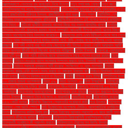
আত্মপ্রকাশে নেতাদের বড় জমায়েত নিয়ে উদ্বেগ
নতুন প্যাকেজ ঘোষণা
নতুন বছরে
হোয়াটসঅ্যাপের নতুন ফিচারগুলির উপহার
নতুন বাণিজ্য যুদ্ধের মুখোমুখি যুক্তরাষ্ট্র ও চীন
নতুন রাজনৈতিক শক্তির উদ্ভব: রাজনীতিতে নানা গুঞ্জন
নতুন স্বপ্ন
নয়াদিল্লি শেখ
হাসিনার ভারতে থাকার মেয়াদ বাড়িয়েছে
নরসিংদীর চরাঞ্চলে দুই পক্ষের সংঘর্ষে গুলিবিদ্ধ
হয়ে নিহত ২
নাইকো দুর্নীতি মামলায় খালেদা জিয়া সহ সকল আসামির খালাস
নাগরিক
ঐক্যের সভাপতি মাহমুদুর রহমান মান্না সম্প্রতি আওয়ামী লীগকে ভোটে আনার বিষয়ে
চলমান আলোচনা নিয়ে মন্তব্য করেছেন।
নাজমুলের চোখ এখন বিপিএল থেকে সরে গেছে
নাটোরে আজ শুক্রবার দুপুরে জুমার নামাজ পড়ে বাড়ি ফেরার পথে যুবলীগের নেতা আবদুর
রাজ্জাক
নাফ নদী থেকে ধরা পড়া চার জেলেকে পাঁচ দিনেও ফেরত দেয়নি আরাকান আর্মি"
নায়ক মান্নার জীবনী নিয়ে সিনেমা বানানোর পরিকল্পনা
নাহিদ ইসলামে
নিকগঞ্জে এমআরআই
যন্ত্র দুটি বন্ধ
নিজে গাড়ি চালিয়ে মাকে হাসপাতালে নিয়ে গেলেন তারেক রহমান
নিজে
নাচলেন
নির্বাচন দেওয়ার আগে সংস্কার সম্পন্ন করতে হবে: ইসলামী আন্দোলনের নায়েবে
আমির"
নির্বাচন প্রসঙ্গে ধূম্রজাল সৃষ্টি করেছে 'সংক্ষিপ্ত' ও 'বৃহৎ সংস্কার'
নির্বাচন
বিলম্বিত করার চেষ্টা জনগণ সহ্য করবে না: নজরুল ইসলাম খান
নির্বাচন বিলম্বিত করার যে
চেষ্টা চলছে
নির্বাচনে বিলম্ব মানবে না বিএনপি
নির্বাহী
নিষিদ্ধ করল ইসিবি
নিষ্পত্তির জন্য
২০ হাজার মামলা অপেক্ষমাণ
নিহত ৫৯"
নিহত অন্তত ৩৬
নীলা ইসরাফিল
নেইমারের
সঙ্গে আল হিলালের চুক্তি বাতিল
ন্যাশনাল জিওগ্রাফি
পঞ্চগড়ে তাপমাত্রা ১০ ডিগ্রি
সেলসিয়াস
পড়াশোনায় অমনোযোগিতা
পড়াশোনার চাপ বাড়ছে
পদত্যাগ করলেন উপদেষ্টা
নাহিদ ইসলাম
পদবঞ্চনা নিয়ে বিক্ষোভ ও মারামারি"
পরবর্তীতে মৃত্যু
পরিশোধিত হয়েছে
২৪২ কোটি ডলার"
পরীমণির বিরুদ্ধে গ্রেফতারি পরোয়ানা জারি
পরে উদ্ধার"
পর্তুগালের
পরাজয়; শেষ আটে স্পেন""
পর্দা উন্মোচনের অপেক্ষায় টোকিও আন্তর্জাতিক চলচ্চিত্র
উৎসব
পর্যটকদের কাটল নির্ঘুম রাত
পশ্চিম ইরাকের আনবার প্রদেশে ১৭ বছর বয়সী হুদার
(ছদ্মনাম) জীবনের কাহিনি
পাকিস্তান
পাকিস্তান বিমানবাহিনী চ্যাম্পিয়নস ট্রফির
উদ্বোধনী অনুষ্ঠানে কী প্রদর্শন করবে?
পাকিস্তানে ট্রেনের সব জিম্মি উদ্ধার
পাকিস্তানের দক্ষিণ ওয়াজিরিস্তানে কারফিউ আরোপ
পাকিস্তানের প্রধানমন্ত্রীর খালেদা