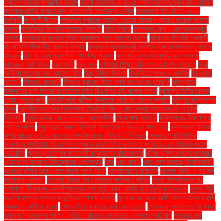
প্রদেশ গঠনের পরিকল্পনা করছে
কয়লা আমদানি না হওয়া পর্যন্ত বিদ্যুৎকেন্দ্র বন্ধ থাকবে
কয়লাসঙ্কটের কারণে বন্ধ মহেশখালী তাপবিদ্যুৎ কেন্দ্র
করমজলে তিন দিনে ৭৫০০
দর্শনার্থী
কর্ণফুলী টানেল
কলসিন্দুর গ্রামের অদম্য মেয়েরা আবারও প্রমাণ করেছে তাদের
দক্ষতা
কলাম্বিয়া বিশ্ববিদ্যালয়ের শিক্ষার্থী
কাঁচা মরিচে
কানপাকা রোগ - এক গুরুত্বপুর্ণ
সমস্যা
কানাডাকে যুক্তরাষ্ট্রের অঙ্গরাজ্য হতে বললেন ট্রাম্প
কানাডায় নিখোঁজ প্রবাসী
বাংলাদেশি শিক্ষার্থীর মরদেহ উদ্ধার
কানাডার প্রধানমন্ত্রী জাস্টিন ট্রুডো পদত্যাগ করতে
যাচ্ছেন
কান্ট ও হিউমের দর্শনে গাজালির প্রভাব
কাভার্ডভ্যান-মোটরসাইকেল সংঘর্ষে
ছাত্রদল কর্মী নিহত
কার ক্ষতি
কার লাভ
কারিগরি শিক্ষা অধিদপ্তরে বিশাল নিয়োগ
কিছু
অধিনায়কত্বের নাম অনুমিত ছিল
কিছু ইঙ্গিত মিলছে
কিডনিতে পাথর ও করণীয়
কী আছে
তাতে?
কীভাবে খাবেন?
কীভাবে বুঝবেন শীতে পানি কম খাওয়া হচ্ছে?
কুড়িগ্রামে
দরিদ্রদের চাল বিতরণের তালিকা নিয়ে বিএনপির দুই পক্ষের সংঘর্ষ
কুমিল্লা সিটির সাবেক
মেয়র সূচনার জমি
কুয়েটে ভর্তি পরীক্ষা উপলক্ষে বিমানের বিশেষ ফ্লাইট
কৃত্রিম বুদ্ধিমত্তা
কৃষক
কেন্দ্রীয় ব্যাংকের নির্দেশনায় ট্রেজারি বিল ও বন্ড কেনায় ব্যাংকের ফি ও চার্জ
নির্ধারণ"
কোন কথায় রেগে গেলেন জেলেনস্কি
কোন পক্ষ হারল?
ক্যানসারের টিকা নিয়ে
আশার আলো
ক্যান্সারের বিকল্প চিকিৎসা পদ্ধতিগুলি কীভাবে কাজ করে
ক্লাসরুমে প্রথম
বর্ষের ছাত্রকে বিয়ে করলেন বিশ্ববিদ্যালয় শিক্ষিকা (ভিডিও)
ক্ষমতার প্রাতিষ্ঠানিক
ভারসাম্য প্রতিষ্ঠায় বিএনপিসহ প্রধান রাজনৈতিক দলগুলো সংবিধানে যে পরিবর্তনগুলো
চেয়েছিল
ক্ষুদ্র নৃ-তাত্বিক জনগোষ্ঠী চাকমাদের জীবনযাত্রা
খনিজ চুক্তির জন্য শুক্রবার
ওয়াশিংটন যাচ্ছেন ইউক্রেনের প্রেসিডেন্ট
খবর
খরচ কত?
খরচ বহন করেছে বিসিসিআই"
খাওয়ার বাইরে আরও কত কাজে লাগে ডিম!
খাদ্যাভ্যাসে পরিবর্তন
খালেদা জিয়া ও তারেক
রহমানকে খালাস''
খালেদা জিয়ার নতুন মামলার কার্যক্রম বাতিল
খুলনা বিশ্ববিদ্যালয়ের
স্থাপনা: জীবনানন্দ–জগদীশচন্দ্রের নাম মুছে এখন কেউই দায় নিতে চাচ্ছেন না
খুলনা সিটি
করপোরেশনের সাবেক কাউন্সিলর গোলাম রব্বানী
খুলনায় ৭৪ বছর বয়সী সাজাপ্রাপ্ত ইউপি
সদস্যকে কুপিয়ে হত্যা
খেজুর দিয়ে ইফতার করা কেন ভালো
খেলাফত মজলিসের বিক্ষোভ:
ধর্ষকের ‘প্রকাশ্যে শাস্তি’ দাবিতে বায়তুল মোকাররম এলাকায় প্রতিবাদ
গণতন্ত্র মঞ্চ