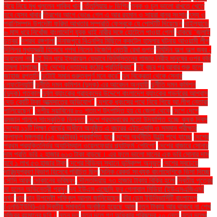
বিয়ে নিয়ে মুখ খুললেন শাকিব খান
তেঁতুলিয়ায় ৮ ডিগ্রি
ত্বক ও চুল ভালো রাখতে খেতে
হবে যেসব খাবার
ত্রিশের আগে ভেঙে গেল এ আর রহমান ও সায়রা বানুর সংসার
ৎস্য ও
প্রাণিসম্পদ উপদেষ্টা ফরিদা আখতার সম্প্রতি ফেসবুকে যে পোস্টটি দিয়েছেন
থাইল্যান্ডে
৬ মাস ধরে নিখোঁজ বাংলাদেশি যুবক থাই নারীর সঙ্গে হোটেলে পাওয়া গেল!
থাকছে ‘জুলাই
চত্বর’
দশরথ রঙ্গশালা
দিনাজপুরে বিএনপির মিছিলে ককটেল হামলার ঘটনায় আওয়ামী লীগ
দিল্লির মুখ্যমন্ত্রী হিসেবে শপথ নিলেন বিজেপি নেত্রী রেখা গুপ্ত
দীর্ঘদিন অল্প অল্প জ্বর -
অবহেলা নয়
দুই দিন ধরে ইসরায়েল যেভাবে ফিলিস্তিনের গাজার নিরীহ মানুষের ওপর বর্বর
হামলা চালাচ্ছে
দুই দেশের নেতাদের কঠোর প্রতিক্রিয়া"
দুই বছর পর আবার শুরু হলো
জাহাজ রপ্তানি
দুটোই সমান গুরুত্বপূর্ণ মনে করে"
দুধ বিক্রেতা থেকে সেনার
লেফটেন্যান্ট!
দুর্নীতি দমন কমিশন (দুদক) এর আবেদন অনুযায়ী
দুর্নীতি দমন কমিশন
(দুদক) গতকাল
দুর্বল ব্যাংকের গ্রাহকদের উদ্দেশে বাংলাদেশ ব্যাংকের গভর্নরের আশ্বাস
দেড় কোটি টাকা আত্মসাতের অভিযোগ"
দেশকে ধ্বংসের পথে নিয়ে গিয়ে আ.লীগ নেতারা
পালিয়েছেন"
দেশীয় সয়াবিনের ৮০ শতাংশ উৎপাদিত হয় যে জেলা থেকে
দেশে দেশে
রমজান পালনে সাংস্কৃতিক ভিন্নতা
দেশে প্রথমবারের মতো উদযাপিত হচ্ছে কৃষক দিবস
দেশের ১১টি শিক্ষা বোর্ডের অধীনে অনুষ্ঠিত এ বছরের এইচএসসি ও সমমান পরীক্ষার
ফলাফল মঙ্গলবার (১৫ অক্টোবর) প্রকাশিত হবে
দেশের অর্থনীতি উল্টো পথে যাচ্ছে
দেশের
প্রথম প্রযুক্তিনির্ভর অ্যানিম্যাল ওয়েলফেয়ার প্ল্যাটফর্ম 'পেটগো'
দেশের বাজারে সোনার
দাম প্রতি ভরি ২ হাজার ৬১৩ টাকা বাড়ছে। এর ফলে ভালো মানের এক ভরি সোনার দাম
হবে ১ লাখ ৫৩ হাজার টাকা
দেশের বিভিন্ন স্থানে ভূমিকম্প অনুভূত
দেশের সবচেয়ে
দারিদ্র্যপ্রবণ বিভাগ হিসেবে পরিচিত ছিল
দৈনিক রেকর্ড সংখ্যক বাংলাদেশিকে ভিসা দিচ্ছে
সৌদি আরব
দোকানের ভবিষ্যৎ
দৌলতদিয়ায় ৭৩ হাজার টাকায় বিক্রি হলো
দ্বিতীয় পুত্রের
মা হলেন অভিনেত্রী প্রসূন
দ্য ইউএস এজেন্সি ফর গ্লোবাল মিডিয়া (ইউএসএজিএম)
ধর্ষণ
ধান
ধান উপদেষ্টা শফিকুল আলম জানিয়েছেন
নটর ডেম ইউনিভার্সিটি বাংলাদেশ
(এনডিইউবি)-এর দ্বিতীয় সমাবর্তন অনুষ্ঠিত হয়েছে আজ
নতুন টাকায় আর থাকবে না শেখ
মুজিবুর রহমানের ছবি।
নতুন দল
নতুন দলে গণ অধিকার পরিষদের ২০ নেতা
নতুন দলের