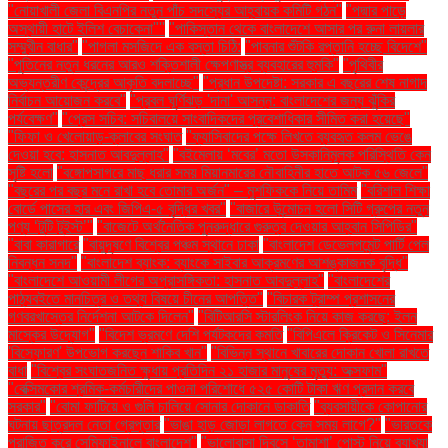
"নোয়াখালী জেলা বিএনপির নতুন পাঁচ সদস্যের আহ্বায়ক কমিটি গঠন"
"পদ্মার পাড়ে
অস্থায়ী হাটে ইলিশ বেচাকেনা"''
"পাকিস্তান থেকে বাংলাদেশে আসার পর রুনা লায়লার
সম্মুখীন বাধার"
"পাগলা মসজিদে এক বস্তা চিঠি:
"পাবনার শুঁটকি রপ্তানি হচ্ছে বিদেশে"
"পুতিনের নতুন ধরনের আরও শক্তিশালী ক্ষেপণাস্ত্র ব্যবহারের হুমকি"
"পৃথিবীর
অভ্যন্তরীণ কেন্দ্রের আকৃতি বদলাচ্ছে"
"প্রধান উপদেষ্টা: সরকার এ বছরের শেষ নাগাদ
নির্বাচন আয়োজন করবে"
"প্রবল ঘূর্ণিঝড় 'দানা' আসন্ন: বাংলাদেশের জন্য ঝুঁকির
পর্যবেক্ষণ"
"প্রেস সচিব: সচিবালয়ে সাংবাদিকদের প্রবেশাধিকার সীমিত করা হয়েছে"
"ফিফা ও খেলোয়াড়-ক্লাবের সংঘাত
"ফ্যাসিবাদের পক্ষে লিখতে ব্যবহৃত কলম ভেঙে
দেওয়া হবে: হাসনাত আবদুল্লাহ"
"বইমেলায় ‘মবের’ মতো উসকানিমূলক পরিস্থিতি কেন
সৃষ্টি হলো
"বঙ্গোপসাগরে মাছ ধরার সময় মিয়ানমারের নৌবাহিনীর হাতে আটক ৫৬ জেলে"
"বছরের পর বছর মনে রাখা হবে তোমার অর্জন" – মুশফিককে নিয়ে তামিম
"বরিশাল শিক্ষা
বোর্ডে পাসের হার এবং জিপিএ-৫ বৃদ্ধির খবর"
"বাজারে উন্মোচন হলো সিটি গ্রুপের নতুন
পণ্য ‘টুটি টুইস্ট’"
"বাজেটে অর্থনৈতিক পুনরুদ্ধারে গুরুত্ব দেওয়ার আহ্বান সিপিডির"
"বাবা কারাগারে
"বায়ুদূষণে বিশ্বের পঞ্চম স্থানে ঢাকা
"বাংলাদেশ ডেভেলপমেন্ট পার্টি পেল
নিবন্ধন সনদ"
"বাংলাদেশ ব্যাংক: ব্যাংকে সাইবার আক্রমণের আশঙ্কাজনক বৃদ্ধি"
"বাংলাদেশে আওয়ামী লীগের অপ্রাসঙ্গিকতা: হাসনাত আবদুল্লাহ"
"বাংলাদেশের
পাঠ্যবইতে মানচিত্র ও তথ্য বিষয়ে চীনের আপত্তি"
"বিচারক ট্রাম্প প্রশাসনের
গণবরখাস্তের নির্দেশনা আটকে দিলেন"
"বিটিআরসি স্টারলিংক নিয়ে কাজ করছে: ইলন
মাস্কের উদ্যোগ"
"বিদেশ ভ্রমণে দেশি পর্যটকদের কমতি
"বিপিএলে ক্রিকেট ও সিনেমার
'বিস্ফোরণ' উপভোগ করছেন শাকিব খান"
"বিভিন্ন স্থানে খাবারের দোকান খোলা রাখতে
বাধা
"বিশ্বের সংঘাতজনিত ক্ষুধায় প্রতিদিন ২১ হাজার মানুষের মৃত্যু: অক্সফাম"
"বেক্সিমকোর শ্রমিক-কর্মচারীদের পাওনা পরিশোধে ৫২৫ কোটি টাকা ঋণ প্রদান করবে
সরকার"
"বোমা ফাটিয়ে ও গুলি চালিয়ে সোনার দোকানে ডাকাতি
"ব্যবসায়ীকে কোপানোর
ঘটনায় ছাত্রদল নেতা গ্রেপ্তার
"ভাঙা হাড় জোড়া লাগতে কেন সময় লাগে?"
"ভারতকে
পরাজিত করে সেমিফাইনালে বাংলাদেশ"
"ভালোবাসা দিবসে ‘তামাশা’ পোস্ট নিয়ে ব্যাখ্যা