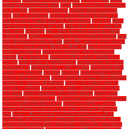
তেমন সাজো’
ফেব্রুয়ারিতে বিএনপির মাঠে নামার ঘোষণা
ফের উত্তাল সিরিয়া
ফেলানীর
পরিবারের দায়িত্ব নিলেন উপদেষ্টা আসিফ
ফেসবুক
ফ্যাশনে তাক লাগাতে পুরুষদের মানতে
হবে এই ১০ টিপস
ফ্রিদা এবং তার ব্যথার চিত্র
ফ্লোরিডায় নারীশক্তির মধ্যে সেরা
জায়েদ
ফ্ল্যাট ও ব্যাংক হিসাব জব্দ
বইমেলায় তৌহিদুল ইসলামের ‘বিয়ে বাড়িতে ইয়ে’
বছরের প্রথম দিনেই ‘স্বৈরাচারী অঞ্জনা’ নিয়ে ফিরছেন মনির খান
বন্ধ বহু সড়ক
বরিশালে
চ্যাম্পিয়নদের বরণ জনসমুদ্রের আনন্দ উৎসব
বর্তমানে বায়ুদূষণ এমন এক ভয়াবহ পর্যায়ে
পৌঁছে গেছে যে
বললেন ট্রাম্প
বস্ত্র ও পোশাক খাতে গ্যাসের দাম বাড়ানোর পরিকল্পনা
স্থগিতের আহ্বান
বাকৃবিতে ১২০০ শিক্ষার্থীর অংশগ্রহণে ছাত্রশিবিরের গণইফতার
বাঙালি
জাতির আত্মগৌরবের মহান বিজয় দিবস আজ
বাঙালি নারীর পোশাক এবং ফ্যাশন সচেতনতা
বাঙালি হিন্দু সম্প্রদায়ের অন্যতম ধর্মীয় উৎসব লক্ষ্মীপূজা আজ
বাচ্চাকে খাওয়ানোর সময়
মোবাইল ফোনের বিকল্প কী?
বাজারে এসেছে গিগাবাইটের কৃত্রিম বুদ্ধিমত্তাযুক্ত
মাদারবোর্ড
বাজারে খেজুরের দাম ১
বাজারে নতুন স্টাইলিশ স্মার্টফোন ইনফিনিক্স হট ৫০
প্রো প্লাস
বাণিজ্য উপদেষ্টা শেখ বশিরউদ্দীন বলেছেন
বাবা-মায়ের অনুমতি ছাড়া ফেসবুক
ব্যবহার করা যাবে না
বার্ষিক সর্বোচ্চ বেতন ১ কোটি ৭ লাখ টাকা"
বাংলা একাডেমি সাহিত্য
পুরস্কার ২০২৪ পাচ্ছেন যাঁরা
বাংলা নিউজ
বাংলা সিনেমা
বাংলাদেশ জামায়াতে ইসলামের
আমির ডা. শফিকুর রহমান বলেছেন
বাংলাদেশ টেলিযোগাযোগ নিয়ন্ত্রণ কমিশন (বিটিআরসি)
চেয়ারম্যান মো. এমদাদ উল বারী জানিয়েছেন
বাংলাদেশ থেকে গার্মেন্টসের অর্ডার চলে
যাচ্ছে ভারত ও পাকিস্তানে
বাংলাদেশ ব্যাংক সরকারি ও বেসরকারি সব ব্যাংক শাখাকে
নির্দেশ দিয়েছে
বাংলাদেশ ভারতের কাছে তীব্র প্রতিবাদ জানিয়েছে
বাংলাদেশ সরকার
তারল্য সংকটে থাকা ছয় ব্যাংককে ২২
বাংলাদেশকে কারও ‘চোখ রাঙানো’ গ্রহণযোগ্য নয়
বাংলাদেশে আগামী জাতীয় নির্বাচন কবে হবে
বাংলাদেশে খুব জনপ্রিয় ৩০ রকম ভর্তা
বাংলাদেশে দুটি বিখ্যাত মানুষের নাম এক হওয়া সত্ত্বেও তাঁদের মধ্যে কিছুটা পার্থক্য
রয়েছে
বাংলাদেশে ধর্মীয় সংখ্যালঘুদের ওপর নির্যাতন যুক্তরাষ্ট্রের জন্য একটি বড়
উদ্বেগের বিষয় বলে মন্তব্য করেছেন দেশটির জাতীয় গোয়েন্দাপ্রধান তুলসী গ্যাবার্ড।
বাংলাদেশে নিযুক্ত জাপানের রাষ্ট্রদূত সাইদা শিনইচি ও জাইকার দক্ষিণ এশিয়া বিভাগের