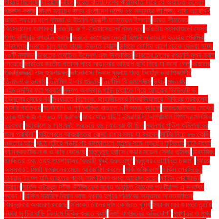
পরিচয় মিলেছে
ভাইরাস
ভারত
ভারত বাংলাদেশের পরিস্থিতি নিয়ে যে অযাচিত উদ্বেগ
প্রকাশ করছে
ভারত ম্যাচের জন্য বাংলাদেশ দলের ২৪ সদস্যের তালিকা: কারা আছেন?
ভারত সফরের দলে হামজা ও ইতালি প্রবাসী ফাহমেদুল ইসলাম
ভারত সীমান্তে
বিএসএফের ধরপাকড়
ভারতীয় রুপি ইতিহাসের সর্বনিম্ন দরে
ভারতীয় সংস্থাগুলো যেসব
পণ্য রাশিয়ায় রপ্তানি করছে
ভারতে কংগ্রেস নেত্রী হিমানী নারওয়াল হত্যায় প্রেমিক
গ্রেফতার
ভারতে চালু হতে যাচ্ছে উড়ন্ত ট্যাক্সি
ভারতে হোলির আগে ঢেকে দেওয়া হচ্ছে
১০টি মসজিদ
ভারতের অযাচিত উদ্বেগ এবং দ্বিচারিতা
ভারতের চালের রপ্তানি মূল্য হ্রাস
পেয়েছে
ভারতের জাতীয় পতাকা পায়ে মাড়ানোর ভাইরাল ছবি নিয়ে যা জানা গেল
ভারতের
পররাষ্ট্রমন্ত্রী এস জয়শঙ্কর
ভালোবাসা দিবসে যমুনায় পড়ে নিখোঁজ চার শিক্ষার্থীর
তিনজনকে উদ্ধার
ভিটামিন ই-এর গুরুত্ব
ভিটামিন বি কমপ্লেক্স
ভ্যাট
মঙ্গলবার
এইচএসসির ফল প্রকাশ
মদ্যপ অবস্থায় গাড়ি চালাতে গিয়ে আটকের ভিডিওটি ড.
ইউনূসের মেয়ের নয়
মধ্যরাতে বিক্ষোভ: জাহাঙ্গীরনগর বিশ্ববিদ্যালয়ে শিবিরের প্রকাশ্যে
আসার প্রতিবাদ
মনোযোগ ও স্মৃতিশক্তি বাড়াতে ৯টি সহজ ব্যায়াম
ময়েশ্চারাইজার মেখেও
ত্বক শুষ্ক হলে দ্রুত যা করবেন
মরে যেতে চাই’: ইসরায়েলি আগ্রাসনে শিশুদের মানসিক
দুরবস্থা
মহাকাশে ৯ মাস বন্দী: সবচেয়ে বড় চ্যালেঞ্জ কী ছিল
মহানগর পুলিশ কমিশনারের
ক্ষমা প্রার্থনা"
মাইগ্রেনে আক্রান্তরা রোজা রাখার সময় যা করবেন
মাটির নিচে ৮৬ কেজি
ওজনের আলু
মাঠে লুটিয়ে পড়ার পর হাসপাতালে মৃত্যুর সঙ্গে লড়ছেন ফুটবলার
মাঠে সংঘর্ষ
ব্যানক্রফটের নাক ও কাঁধ ভেঙেছে
মাতৃমৃত্যু হ্রাসে কেয়ার মডেল সেবার ভূমিকা
মাধ্যমিক.
মানচিত্র এবং তথ্য সংশোধনের বিষয়টি খুবই গুরুত্বপূর্ণ
মানুষের ভোগান্তি চরমে"
মায়ের
অসুস্থতা: মির্জা ফখরুলের মেয়ে স্মৃতিচারণ করলেন
মার্ক জাকারবার্গ
মার্কিন প্রেসিডেন্ট
ডোনাল্ড ট্রাম্প যদি ভারতের পণ্যে সমপরিমাণ শুল্ক আরোপ করেন
মার্কিন প্রেসিডেন্ট
নির্বাচন
মার্কিন রাষ্ট্রদূত স্টিভ উইটকফের মধ্যে অনুষ্ঠিত বৈঠকের পর ট্রাম্প এ মন্তব্য
করেন।
মার্কিন সামরিক বিমান আজ বুধবার দুপুরে পাঞ্জাবের অমৃতসর আন্তর্জাতিক
বিমানবন্দরে অবতরণ করেছে
মিনিকেট চালের দাম কেজিতে বৃদ্ধি
মিয়ানমারের জান্তা তৃতীয়
দফায় সু চির বাড়ি নিলামে বিক্রি করতে ব্যর্থ
মির্জা ফখরুলের অভিযোগ"
মুখপাত্র ও মুখ্য