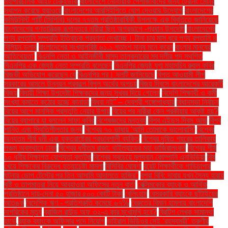
মহাপরিচালক আইট টেরুইউকি
বাংলাদেশে নেটওয়ার্ক পেশাজীবীদের জন্য ট্রেনিং সেন্টার
স্থাপন করেছে হুয়াওয়ে
বাংলাদেশের আরসিইপিতে যোগ দেওয়ার উদ্যোগ
বাংলাদেশের
কমিউনিস্ট পার্টি (সিপিবি) দলের ৭৭তম প্রতিষ্ঠাবার্ষিকী উপলক্ষে এক বিবৃতিতে জানিয়েছে
বাংলাদেশের গণতান্ত্রিক রূপান্তরে নারীরা ছিল অগ্রভাগে -প্রধান উপদেষ্টা
বাংলাদেশের
পণ্য রপ্তানি সম্প্রতি ইতিবাচক প্রবণতা দেখাচ্ছে। টানা চার মাস ধরে পণ্য রপ্তানি ৪
বিলিয়ন ডলার
বাংলাদেশের সংখ্যাগরিষ্ঠ ৬১.১ শতাংশ মানুষ মনে করেন
বাংলার মানুষের
আতিথেয়তা'
বিএনপি নেতা ও আইনজীবী মাসুদ তালুকদারের সব দলীয় পদ স্থগিত
বিএনপির এক জ্যেষ্ঠ নেতা সম্প্রতি বলেছেন
বিএনপির জ্যেষ্ঠ যুগ্ম মহাসচিব রুহুল কবির
রিজভী অভিযোগ করেছেন যে
বিএনপির পর। দলটি জানিয়েছে
বিগত আওয়ামী লীগ
সরকারের আমলে উন্নয়ন প্রকল্পে বিপুল অর্থের অপচয়
বিজয় দিবসে বাংলাদেশের আরেকটি
বিজয়
বিদায়ী শিক্ষা উপদেষ্টা শিক্ষকদের জন্য সুখবর দিয়ে গেলেন
বিদেশি শিক্ষার্থী ও কর্মী
সংখ্যা কমাতে কঠোর হচ্ছে কানাডা
বিধবা নই” – দেবশ্রী গঙ্গোপাধ্যায়
বিধানসভা নির্বাচন
বিয়ের আগে মানসিক প্রস্তুতি নেয়ার উপায়
বিয়ের পর নারীরা কেন পরকীয়ায় আকৃষ্ট হয়?
বিয়ের ব্যাপারে যা বললেন সাফা কবির
বিশেষজ্ঞদের মন্তব্য
বিশ্ব এইডস দিবস আজ
বিশ্ব
শান্তি এবং স্থিতিশীলতার জন্য
বিশ্বের ৭০ ভাষায় 'আমি তোমাকে ভালোবাসি'
বিশ্বের
অন্যতম শীর্ষ ধনী এবং যুক্তরাষ্ট্রের প্রভাবশালী ব্যক্তি
বিশ্বের দূষিত শহরের তালিকায়
পঞ্চম অবস্থানে ঢাকা
বিশ্বের ধনীতম রাজা: থাইল্যান্ডের মহা ভাজিরালংকর্ন
বিশ্বের শীর্ষ
১০ ধনীর শিক্ষাগত যোগ্যতা কতটুকু
বিশ্বের সবচেয়ে মূল্যবান কোম্পানি এনভিডিয়া
বিষ
খেয়ে শিক্ষকের বিরুদ্ধে হত্যাচেষ্টা মামলা
বিসিবির ঘোষণা
বুয়েট শিক্ষার্থীকে গাড়িচাপার
ঘটনায় ডোপ টেস্টের পর তিন আসামি আদালতে হাজির"
বুশরা বিবি: দাবায় যখন সৈন্য হারায়
বৃষ্টি ও তাপমাত্রা নিয়ে আবহাওয়া অফিসের নতুন বার্তা
বেক্সিমকোর ব্যাংক ও আর্থিক
প্রতিষ্ঠানে দায়-দেনা ৫০ হাজার ৫০০ কোটি টাকা
বেলিংহাম
বেসরকারি ব্যাংকে ছাঁটাইয়ের
আতঙ্ক
বৈদেশিক ঋণ - প্রতিশ্রুতি কমেছে ৬৭%
বৈরুতের বিমান হামলায় বাংলাদেশি
নাগরিকের মৃত্যু
ব্রাজিল রাউন্ড অফ ৩২-এ কার মুখোমুখি হবে?
ব্রিটিশ লেখক সামান্থা
হার্ভে
ব্র্যাক ব্যাংকে অফিসার পদে নিয়োগ
ভাইরাল ভিডিওর সেই ‘রহস্যময়ী’ তরুণীর