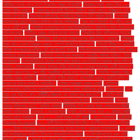
আমিরাত সফর শেষে দেশে ফিরলেন প্রধান উপদেষ্টা"
"সরকার প্রতি ডজন ডিম ১৩০
টাকায় বিক্রি করবে"
"সরকারের আওয়ামী লীগকে নিষিদ্ধ করার কোনো পরিকল্পনা নেই:
প্রধান উপদেষ্টা"
"সংস্কার কমিশনের সুপারিশের বিরুদ্ধে ইসি পাঠাল চিঠি"
"সংস্কার
প্রস্তাবের আগে নির্বাচন কমিশন গঠনের প্রক্রিয়া"
"সাত মাসে বিদেশি ঋণ বৃদ্ধি পেয়ে
৩৯৪ কোটি ডলার
"সামরিক তৎপরতার মুখে জাপোরিঝঝিয়াতে পরিদর্শনে ব্যর্থ আইএইএর
পর্যবেক্ষকেরা"
"সিটিকে আরও ডুবিয়ে সালাহ বললেন
"সিরামিক শিল্প মালিকদের গ্যাসের
দাম না বাড়ানোর দাবি"
"সিরিয়ায় আইএসের পুনরুত্থানের ঝুঁকি দ্বিগুণ হয়েছে"
"সিরিয়ায়
কারা কোন এলাকা নিয়ন্ত্রণ করছে: সম্পূর্ণ মানচিত্র বিশ্লেষণ"
"সিলেট সীমান্তে ভারতীয়
খাসিয়া সম্প্রদায়ের গুলিতে দুই বাংলাদেশি আহত"
"সিলেট-ম্যানচেস্টার রুটে বিমান চলাচল
অব্যাহত রাখার আহ্বান"
"সিলেটে এক দিনের ব্যবধানে ‘ভারতীয় খাসিয়া গু‌লিতে’ নিহত
আরেকজন"
"সেনাবাহিনীকে ধৈর্যের সঙ্গে কাজ করতে হবে নির্বাচিত সরকার আসা পর্যন্ত:
সাভারে সেনাপ্রধান"
"সোনার কমোড চুরির অভিযোগে চক্রের সদস্যরা দোষী সাব্যস্ত"
"সৌদি আরব গিয়ে কেন নারী গৃহকর্মীরা মৃত্যুর মুখে পড়ছেন?"
"স্থানীয় সরকার নির্বাচন
নির্দলীয় করার সুপারিশ"
"হাইকোর্টের পূর্ণাঙ্গ আদেশ: অন্তর্বর্তী সরকার আইনি দলিল ও
জনগণের ইচ্ছার সমর্থনে প্রতিষ্ঠিত"
"হাঙ্গার প্রজেক্টে ঢাকায় চাকরি
"হালিশহর
"হাসপাতালে ভর্তির পর প্রকাশিত হলো প্রথম পোপ ফ্রান্সিসের ছবি"
"হিজবুল্লাহ
"হুথি
কারা এবং ট্রাম্প কেন গোষ্ঠীটির বিরুদ্ধে বড় হামলা শুরু করলেন?"
"হোটেল ইন্টার
কন্টিনেন্টালের সামনে জুলাই অভ্যুত্থানে আহতদের বিক্ষোভ
“আমি ডিভোর্সি
“জ্যোতি
আমার কুমিল্লার মেয়ে”: আসিফ আকবর
“টিসিবির পণ্য কেনার সময় ক্রেতাদের পাঁচটি
প্রধান অভিযোগ”
“ডেঙ্গুতে ৭ জনের মৃত্যু
“দুবাই থেকে অবৈধ পথে ৩২ হাজার কোটি
টাকার সোনা প্রবাহিত”
“বর্ষে ২০০ কোটি টাকার বেশি বরাদ্দ
১ জন গ্রেপ্তার"
1000$
Trump Account
১০৩ কোটি টাকার হেলিকপ্টার নিয়ে অনুশীলনে গেলেন নেইমার
১২০০ টাকা প্যাকেজে হেলথ চেকআপের সুযোগ ইনসাফ বারাকাহ হাসপাতালে
১৮ বছরের
দীর্ঘ ক্যারিয়ারের সমাপ্তি টানলেন মাহমুদউল্লাহ রিয়াদ
১৯ বিশ্ববিদ্যালয়ে গুচ্ছ ভর্তি
বিজ্ঞপ্তি প্রকাশ
২ মার্চের পর থেকে গাজায় কোনও খাদ্য সামগ্রী প্রবেশ করতে পারেনি