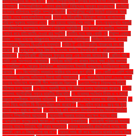
পদত্যাগপত্রে কী লেখা ছিল''
'ঢাকা বিশ্ববিদ্যালয় কেন্দ্রীয় ছাত্র সংসদ নির্বাচন: একটি
বিশ্লেষণ''
'শিক্ষাপ্রতিষ্ঠানে ‘গোপন রাজনীতি’ নিষিদ্ধের আহ্বান ছাত্রদলের''
'সংবিধান
সংস্কার কমিশনের সুপারিশ সম্পর্কে বিএনপি
‘অস্ট্রেলিয়া প্রতি মিনিটে ভারতকে স্মরণ
করিয়ে দেবে ধবলধোলাইয়ের কথা’
‘ইইউ ও ইউরোপীয় বিনিয়োগ ব্যাংক বাংলাদেশকে
পরিবেশ সুরক্ষায় সহায়তা দেবে’
‘এটা হয়তো আমার শেষ ম্যাচ’"
‘গণ–অভ্যুত্থান পরবর্তী
বিশ্ববিদ্যালয় ক্যাম্পাসে শান্তিপূর্ণ পরিবেশ প্রতিষ্ঠিত’
‘জয় বাংলা’কে জাতীয় স্লোগান
ঘোষণা করে হাইকোর্টের দেওয়া রায় স্থগিত
‘জাতীয় দলে আর খেলছি না’
‘ট্রাম্প একজন
উন্মাদ’: গাজা দখলের পরিকল্পনায় ফিলিস্তিনিদের প্রতিক্রিয়া
‘নির্বাচন বিলম্বিত হওয়ার
সংস্কারের বিরুদ্ধে বিএনপি’র অবস্থান’
‘পাঠান টু’ এর চিত্রনাট্য শাহরুখের মন জয়
করেছে
‘মা
‘মুনাফেকি’ নিয়ে রিজভীর মন্তব্য জাতীয় ঐক্যবিরোধী ও দুরভিসন্ধিপূর্ণ:
জামায়াত"
‘যুদ্ধবিরোধী’ রবীন্দ্রনাথ ঠাকুরের কাছে এক ইংরেজ মায়ের চিঠি
‘রোহিত শর্মা -
মোটা এবং গড়পড়তা খেলোয়াড়’
‘শিবিরের কমিটি’তে থাকার বিষয়ে পূজা চেরির বক্তব্য
"‘গণপরিষদ’ ও ‘সেকেন্ড রিপাবলিক’: জামায়াতসহ ইসলামী দলগুলোর মতভিন্নতা সামনে
আসছে"
"১০ কিলোমিটার ব্যবধানে সবজির দাম ৩-৪ গুণ বৃদ্ধি"
"১০ কোটি ও এমপি পদের
প্রলোভন: নুরুলের অভিযোগ মিথ্যা দাবি সামান্তার"
"১৫ বছরে বিচার ছাড়া ১৯২৬ জনের
হত্যার অভিযোগ আওয়ামী লীগ সরকারের বিরুদ্ধে"
"১৮তম শিক্ষক নিবন্ধনের লিখিত
পরীক্ষার ফল প্রকাশ
"১৯ দিনে প্রবাসী আয় দুই বিলিয়ন ডলার অতিক্রম করেছে"
"২৭টি
ব্যাগসহ অস্ট্রেলিয়া সফরে ভারতীয় ক্রিকেটার
"৪ নভেম্বর সংবিধান দিবস ও ৭ মার্চের
গুরুত্ব অস্বীকার: সিপিবির অভিমত"
"৬৭ দিন সাগরে ভেসে থাকার পর জীবিত উদ্ধার
"৭
বদলি নিয়ে ব্রাজিল কি ফিফার নিয়ম ভঙ্গ করেছে?"
"৭০ মাইল দূরে ৪০ বছর পর খুঁজে
পাওয়া গেল হারানো আংটি"
"৮ দবি নিয়ে কবি নজরুল বিশ্ববিদ্যালয়ের মিডিয়া স্টাডিজ
বিভাগে শিক্ষার্থীদের আন্দোলন"
"অন্তর্বর্তী সরকার যথাযথ পদক্ষেপ গ্রহণে ব্যর্থ
"অপরাজিতা ফুলের চায়ে পাবেন ৬টি অসাধারণ উপকারিতা"
"অভিবাসী পরিবারের সন্তান
কমলার সামনে ইতিহাস সৃষ্টি করার সম্ভাবনা"
"অমুক ব্যবসায়ীর রাজনৈতিক দলের সঙ্গে
সম্পর্ক: কেন এ বিষয়ে লেখা হয় না?"
"অযথা সময় নষ্ট করে সরকারে থাকার কোনো ইচ্ছা