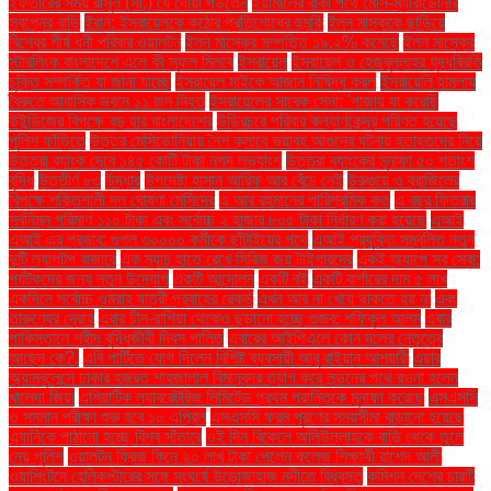
ইফতারের সময় রাসুল (সা.) যে দোয়া পড়তেন
ইয়ামালের বাঁকা পথে মেসি-ম্যারাডোনার
স্বপ্নের বাড়ি
ইরান: ইসরায়েলকে কঠোর প্রতিশোধের হুমকি
ইলন মাস্ককে ছাড়িয়ে
বিশ্বের শীর্ষ ধনী পরিবার ওয়ালটন
ইলন মাস্কের সম্পত্তি ১৯.২% কমেছে
ইলন মাস্কের
স্টারলিংক বাংলাদেশে এলে কী সুফল মিলবে
ইসরায়েল
ইসরায়েল ও হেজবুল্লাহর যুদ্ধবিরতি
চুক্তি সম্পর্কিত যা জানা যাচ্ছে
ইসরায়েল মাইকে আজান নিষিদ্ধ করল
ইসরায়েলি হামলায়
বৈরুতে আবাসিক ভবনে ১১ জন নিহত
ইসরায়েলের সাবেক সেনা: 'গাজায় যা করেছি
উইন্ডিজের বিপক্ষে বড় হার বাংলাদেশের
উড়িরচরে পরিবার কল্যাণকেন্দ্র পরিণত হয়েছে
পুলিশ ফাঁড়িতে
উত্তর মেসিডোনিয়ায় নৈশ ক্লাবে ভয়াবহ আগুনের ঘটনায় হতাহতদের নিয়ে
উত্তরা ব্যাংক দেবে ১৪৫ কোটি টাকা নগদ লভ্যাংশ
উত্তরা ব্যাংকের মুনাফা ৫০ শতাংশ
বৃদ্ধি
উত্তীর্ণ ৮৩
উদ্ধার
উপদেষ্টা হাসান আরিফ আর বেঁচে নেই
উরুগুয়ে ও ব্রাজিলের
বিপক্ষে শক্তিশালী দল ঘোষণা মেসিদের
এ আর রহমানের পারিশ্রমিক কত
এ বছর ফিতরার
সর্বনিম্ন পরিমাণ ১১০ টাকা এবং সর্বোচ্চ ২ হাজার ৮০৫ টাকা নির্ধারণ করা হয়েছে
এআই
এআই এর প্রভাব: গুগল ৩০০০০ কর্মীকে ছাঁটাইয়ের পথে
এআই প্রযুক্তি সম্বলিত নতুন
দুটি ল্যাপটপ বাজারে
এক ম্যাচ হাতে রেখে সিরিজ জয় টাইগারদের
একই অ্যাপে সব সেবা:
পর্যটকদের জন্য নতুন উদ্যোগ
একটি আন্দোলন
একটি বই
একটি বার্গারের দাম ৫ লাখ
একদিনে সর্বোচ্চ ওমরাহ যাত্রী প্রবাহের রেকর্ড
এখন আর না খেয়ে থাকতে হয় না
এবং
তারুণ্যের দ্রোহ
এবার চীন-রাশিয়া থেকেও ছড়ানো হচ্ছে গুজব: শফিকুল আলম
এবার
পাকিস্তানে শহীদ বুদ্ধিজীবী দিবস পালিত
এবারের আইপিএলে কোন দলের নেতৃত্বে
আছেন কে?.
এবি পার্টিতে যোগ দিলেন বিশিষ্ট ব্যবসায়ী আবু রাইয়ান আশয়ারী
এয়ার
অ্যাম্বুলেন্সে ঢাকার হজরত শাহজালাল বিমানবন্দর ত্যাগ করে লন্ডনের পথে রওনা হলেন
খালেদা জিয়া
এশিয়াটিক ল্যাবরেটরিজ লিমিটেড প্রথম প্রান্তিকে মুনাফা করেছে
এসএসসি
ও সমমান পরীক্ষা শুরু হবে ১০ এপ্রিল
এসএসসি ফরম পূরণের সময়সীমা বাড়ানো হয়েছে
এ্যানিকে পাঠানো হচ্ছে বিশ্ব সাঁতারে
ওই দিন বিকেলে অলিউল্লাহকে বাড়ি থেকে তুলে
নেয় পুলিশ
ওয়ালটন ফ্রিজ কিনে ২০ লাখ টাকা পেলেন কলেজ শিক্ষার্থী রাশেদ আলী
ওয়াশিংটনে হেলিকপ্টারের সঙ্গে সংঘর্ষে উড়োজাহাজ নদীতে বিধ্বস্ত
কমিশন দেশের চারটি