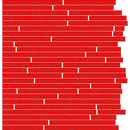
যুক্তরাষ্ট্রে আদানির সমস্যা সমাধান হবে?"
"ট্রাম্পের বিদ্বেষপূর্ণ বক্তব্য: গাজায়
যুদ্ধবিরতি চুক্তি কি ঝুঁকির মধ্যে?"
"ট্রাম্পের শুল্কের কারণে ভারতে অ্যাপলের
আইফোন উৎপাদনে কী পরিবর্তন আসতে পারে"
"ডিজিটাল উদ্ভাবনের নৈতিক ব্যবহার:
সামাজিক সংহতি ও অন্তর্ভুক্তি নিশ্চিতকরণে একটি কর্মশালা"
"ডিপ্লোমা ডিগ্রি বাতিলের
পর এবার গ্রেফতার হলেন ইস্তাম্বুলের মেয়র"
"ডিসি পদে কর্মকর্তাদের আগ্রহ হঠাৎ কমার
কারণ কী?"
"ডিসেম্বরের মধ্যে জেলার বিভিন্ন স্থানে কমিটি গঠনের পরিকল্পনা"
"ঢাকার
ইজতেমা থেকে ফেরার পথে পশ্চিমবঙ্গে মুসলিম তরুণকে আক্রান্ত করা হয়েছে"
"ঢাকার
জাহাঙ্গীর টাওয়ারে ক্যাফেতে আগুন
"ঢাকার রাস্তায় ধুলোর কারণে বাড়ছে শিশুদের স্বাস্থ্য
সমস্যা"
"তত্ত্বাবধায়ক সরকার ব্যবস্থা নিয়ে ৩টি রিভিউ আবেদন শুনানির তারিখ ১৭
নভেম্বর"
"তিন দশকে ৩০ বিশ্ব রেকর্ড: জাকেরের অসাধারণ কীর্তি"
"তিন সপ্তাহ পর
মুক্তিপণের ২৫ লাখ টাকা দেওয়ার পর তরুণের লাশ উদ্ধার"
"থাইরয়েড সম্পর্কিত ৫টি
প্রচলিত ভুল ধারণা"
"দিনাজপুরে মৌসুম শেষেও সুগন্ধি ধানের দাম হ্রাস"
"দীপু মনি ও
তাঁর স্বামীর বিরুদ্ধে দুদকের মামলা দায়ের"
"দুই প্ল্যাটফর্মের সমানসংখ্যক নেতা নিয়ে
নতুন দলের কমিটি
"দুটি আলংকারিক উদ্ভিদের বিবরণ"
"দুদকের মামলায় ইয়াবা ব্যবসায়ীর
৭৬ লাখ টাকার অবৈধ সম্পদ উদ্ধারের দাবি
"দেশে এইচএমপিভি ভাইরাসে আক্রান্ত এক
নারী মৃত্যুবরণ করেছেন
"দেশে বছরে প্রায় ৩ লাখ কোটি টাকার শুল্ক ও কর ছাড়"
"নওগাঁয়
১৬ বছর পর ছাত্রশিবিরের প্রতিষ্ঠাবার্ষিকী প্রকাশ্যে উদযাপিত"
"নতুন ছাত্রসংগঠনের
যাত্রা শুরু
"নর্থ মেসিডোনিয়ার নৈশক্লাবে অগ্নিকাণ্ড
"নাটোরে যুবলীগ নেতাকে পিটুনি
দিয়ে পুলিশে সোপর্দ করল ছাত্র-জনতা"
"নানা পদক্ষেপ সত্ত্বেও চীনের তরুণ-তরুণীরা
বিয়ের প্রতি আগ্রহ হারাচ্ছে"
"নিভৃতপল্লির নারীদের তৈরি জুতা পাচ্ছে আন্তর্জাতিক
বাজারে"
"নির্বাচন নিয়ে বিতর্ক করছে একটি রাজনৈতিক দল: রিজভী"
"নির্বাচনের তারিখ
রাজনৈতিক দলগুলোর চাওয়ার ভিত্তিতে নির্ধারিত হবে: প্রেস সচিব"
"নির্বাচনের সময়সীমা
নির্ধারণ করবে সরকার ও রাজনৈতিক দলগুলো: জাতিসংঘের দূত"
"নির্বাচিত সরকারই
সর্বোত্তম সরকার: মির্জা ফখরুল"
"নিষিদ্ধ ঘোষণার পর ভোরবেলায় ঢাকার রাস্তায়
ছাত্রলীগের নেতাদের মিছিল"
"নেতানিয়াহু যুক্তরাজ্যে ঢুকলে গ্রেপ্তার হতে পারেন