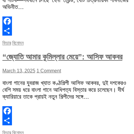
বা নাটক—সবখানে চলছে ‘হেনা’ ট্রেন্ড, যেটি চিত্রনায়িকা শাবনাজের
অভিনীত…
Facebook
Share
ফিচার
বিনোদন
“জ্যোতি আমার কুমিল্লার মেয়ে”: আসিফ আকবর
March 13, 2025
1 Comment
বাংলা গানের যুবরাজ খ্যাত কণ্ঠশিল্পী আসিফ আকবর, দুই দশকেরও
বেশি সময় ধরে বাংলা গানে আধিপত্য বিস্তার করে চলেছেন। দীর্ঘ
ক্যারিয়ারে তাকে প্রায়ই নতুন শিল্পীদের সঙ্গে…
Facebook
Share
ফিচার
বিনোদন