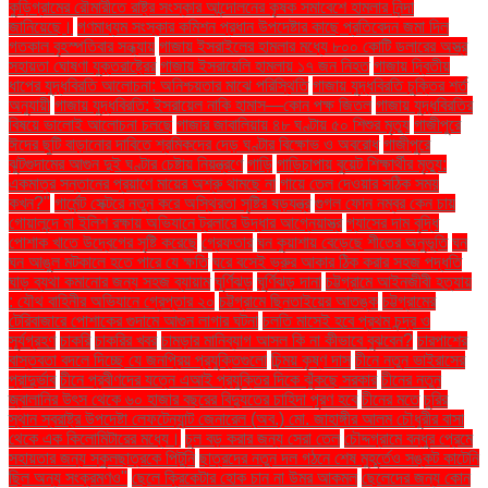
কুড়িগ্রামের রৌমারীতে রাষ্ট্র সংস্কার আন্দোলনের কৃষক সমাবেশে হামলার নিন্দা
জানিয়েছে।
গণমাধ্যম সংস্কার কমিশন প্রধান উপদেষ্টার কাছে প্রতিবেদন জমা দিল
গতকাল বৃহস্পতিবার সন্ধ্যায়
গাজায় ইসরাইলের হামলার মধ্যে ৮০০ কোটি ডলারের অস্ত্র
সহায়তা ঘোষণা যুক্তরাষ্ট্রের
গাজায় ইসরায়েলি হামলায় ১৭ জন নিহত
গাজায় দ্বিতীয়
ধাপের যুদ্ধবিরতি আলোচনা: অনিশ্চয়তার মাঝে পরিস্থিতি
গাজায় যুদ্ধবিরতি চুক্তির শর্ত
অনুযায়ী
গাজায় যুদ্ধবিরতি: ইসরায়েল নাকি হামাস—কোন পক্ষ জিতল
গাজায় যুদ্ধবিরতির
বিষয়ে ভালোই আলোচনা চলছে
গাজার জাবালিয়ায় ৪৮ ঘণ্টায় ৫০ শিশুর মৃত্যু
গাজীপুরে
ঈদের ছুটি বাড়ানোর দাবিতে শ্রমিকদের দেড় ঘণ্টার বিক্ষোভ ও অবরোধ
গাজীপুরে
ঝুটগুদামের আগুন দুই ঘণ্টার চেষ্টায় নিয়ন্ত্রণে
গাড়ি
গাড়িচাপায় বুয়েট শিক্ষার্থীর মৃত্যু:
একমাত্র সন্তানের প্রয়াণে মায়ের অশ্রু থামছে না
গায়ে তেল দেওয়ার সঠিক সময়
কখন?"
গার্মেন্ট সেক্টরে নতুন করে অস্থিরতা সৃষ্টির ষড়যন্ত্র
গুগল ফোন নম্বর কেন চায়
গোয়ালন্দে মা ইলিশ রক্ষায় অভিযানে ট্রলারে উদ্ধার আগ্নেয়াস্ত্র
গ্যাসের দাম বৃদ্ধি
পোশাক খাতে উদ্বেগের সৃষ্টি করেছে
গ্রেফতার
ঘন কুয়াশায় বেড়েছে শীতের অনুভূতি
ঘন
ঘন আঙুল মটকালে হতে পারে যে ক্ষতি
ঘরে বসেই ভ্রুর আকার ঠিক করার সহজ পদ্ধতি
ঘাড় ব্যথা কমানোর জন্য সহজ ব্যায়াম
ঘূর্ণিঝড়
ঘূর্ণিঝড় দানা
চট্টগ্রামে আইনজীবী হত্যায়
: যৌথ বাহিনীর অভিযানে গ্রেপ্তার ২০
চট্টগ্রামে ছিনতাইয়ের আতঙ্ক
চট্টগ্রামের
টেরিবাজারে পোশাকের গুদামে আগুন লাগার ঘটনা
চলতি মাসেই হবে প্রথম চন্দ্র ও
সূর্যগ্রহণ
চাকরি
চাকরির খবর
চামড়ার মানিব্যাগ আসল কি না কীভাবে বুঝবেন?
চারপাশের
বাস্তবতা বদলে দিচ্ছে যে জনপ্রিয় প্রযুক্তিগুলো
চিন্ময় কৃষ্ণ দাস
চীনে নতুন ভাইরাসের
প্রাদুর্ভাব
চীনে প্রবীণদের যত্নে এআই প্রযুক্তির দিকে ঝুঁকছে সরকার
চীনের নতুন
জ্বালানির উৎস থেকে ৬০ হাজার বছরের বিদ্যুতের চাহিদা পূরণ হবে
চীনের মতে
চুরির
স্থান স্বরাষ্ট্র উপদেষ্টা লেফটেন্যান্ট জেনারেল (অব.) মো. জাহাঙ্গীর আলম চৌধুরীর বাসা
থেকে এক কিলোমিটারের মধ্যে।
চুল বড় করার জন্য সেরা তেল
চৌদ্দগ্রামে বন্ধুর প্রেমে
সহায়তার জন্য স্কুলছাত্রকে পিটুনি
ছাত্রদের নতুন দল গঠনে শেষ মুহূর্তেও সঙ্কট কাটেনি
ছিল অন্য সংক্রমণও"
ছেলে ক্রিকেটার হোক চান না উমর আকমল
ছেলেদের জন্য কোন