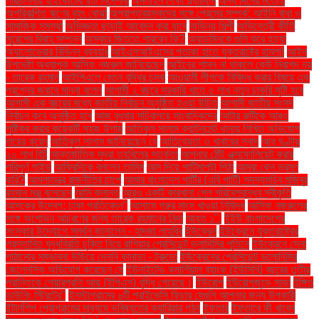
পরিচালনায় হাইকোর্টের ৯টি নির্দেশনা
অনলাইন শিক্ষা প্ল্যাটফর্ম
অন্য দিনের মতোই
অপরিকল্পিত ঋণের বৃহৎ বোঝা
অপ্রাপ্তবয়স্কদের সঙ্গে প্রেমের সম্পর্ক: আইনি বাধা ও
সামাজিক সমস্যা
অভিজ্ঞতা ছাড়াই আবেদন করা যাবে
অভিনয় শিল্পী
অভিনেত্রী কীর্তি
সুরেশের বিবাহ সম্পন্ন
অস্কার জিততে পারবেন কি?
অ্যাডমিনকে গুলি করে হত্যা
অ্যালোভেরার বিভিন্ন ব্যবহার
আইএসআইএসের পতাকা হাতে যুক্তরাষ্ট্রে হামলা!
আইন
উপদেষ্টা অধ্যাপক আসিফ নজরুল জানিয়েছেন
আইনের শাসন না থাকলে কেউ নিরাপদ নয়
- তারেক রহমান
আইপিএলে বেতন বৃদ্ধির চমক
আওয়ামী লীগকে নিষিদ্ধ করার বিষয়ে এক
প্রশ্নের জবাবে মান্না বলেন
আগামী ২ বছরে সরকারি খাতে ৫ লাখ নতুন চাকরি সৃষ্টি হবে
আগামী এক বছরের মধ্যে জাতীয় নির্বাচন অনুষ্ঠিত হওয়া উচিত
আগামী জাতীয় সংসদ
নির্বাচন কবে অনুষ্ঠিত হবে
আজ বুধবার সচিবালয়ে সাংবাদিকদের
আটার রুটিকে আরও
পুষ্টিকর করার কয়েকটি সহজ উপায়
আতিকুল সালাম ক্যান্টনমেন্ট থানায় লিখিত অভিযোগ
দায়ের করেন
আতিকুল সালাম জানিয়েছেন যে
আতিথেয়তা ও খাবারের স্বাদ
আধ ঘণ্টায়
২০ লাখ হিট
আন্তর্জাতিক মুদ্রা তহবিলের সতর্কতা
আপনার ঠোঁট এক্সফোলিয়েট করার
পরিপূর্ণ গাইড
আফ্রিদিকে বললেন তামিম
আম দিয়ে পাটিসাপটা পিঠা
আমরা কেন ভ্রমণ
করি?
আমলাতন্ত্র রাজনীতির চাপে
আমার বাংলাদেশ পার্টির (এবি পার্টি) সদস্যসচিব মজিবুর
রহমান মঞ্জু বলেছেন
আমি ক্লান্ত
আরও একটি কারখানা পেল পরিবেশবান্ধব স্বীকৃতি
আসকের উদ্বেগ: ঢাকা প্রতিবেদন"
আসামে গরুর মাংস খাওয়া নিষিদ্ধ
আসিফ নজরুলের
সঙ্গে অশোভন আচরণের জন্য তারেক রহমানের নিন্দা
আহত ১".
ইইউ বাংলাদেশের
সংস্কার উদ্যোগে সমর্থন জানালেন - হাদজা লাহবিব
ইউক্রেন
ইউক্রেনে যুক্তরাষ্ট্রের
প্রস্তাবিত যুদ্ধবিরতি চুক্তি নিয়ে রাশিয়ার প্রেসিডেন্ট ভ্লাদিমির পুতিনে
ইউক্রেনে সেনা
পাঠানোর সম্ভাবনা উড়িয়ে দেননি কানাডা - ট্রুডো
ইউক্রেনের প্রেসিডেন্ট ভলোদিমির
জেলেনস্কি অভিযোগ করেছেন যে
ইউনাইটেড কমার্শিয়াল ব্যাংক (ইউসিবি) বছরের তৃতীয়
প্রান্তিকে শেয়ারপ্রতি আয় (ইপিএস) বৃদ্ধি পেয়েছে।
ইউরোপ
ইউরোপজুড়ে সাড়া
ইঙ্গিত
ডাউনিং স্ট্রিটের"
ইনস্টাগ্রামের ৬টি প্রাইভেসি ফিচার যেগুলি আপনার জন্য উপকারী
ইন্টার্নশিপ প্রোগ্রামের মাধ্যমে ভবিষ্যতের ক্যারিয়ার গঠন
ইফতার
ইফতারে কী খাবেন