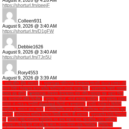
August 9, 2026 @ 4:28 AM
https://shorturl.fm/qeejF
Colleen931
August 9, 2026 @ 3:40 AM
https://shorturl.fm/D1gFW
Debbie1626
August 9, 2026 @ 3:40 AM
https://shorturl.fm/7Jn5U
Rory4553
August 9, 2026 @ 3:39 AM
. ডায়াবেটিস ঝুঁকি কমানো:
। সুনামগঞ্জের শান্তিগঞ্জ উপজেলার সাংহাই হাওরে চলমান এই
সড়ক নির্মাণ প্রকল্পের জন্য জমির ক্ষতিপূরণ দেওয়া দূরের বিষয়
''অরফানেজ ট্রাস্ট মামলায়
সাজার রায় বাতিল
''কক্সবাজারের টেকনাফ উপজেলার নাফ নদীর মোহনায় মাছ ধরতে গিয়ে
চার বাংলাদেশি মাঝি নিখোঁজ''
''খুলনায় ‘নাটুকে’ পার্কে জলবায়ু তহবিল''
''ঘন কুয়াশায় ঢাকায়
নামতে না পেরে ৬ ফ্লাইট diverted সিলেট ও কলকাতায়''
''চলতি অর্থবছরে জিডিপি
প্রবৃদ্ধি ৪ শতাংশ হতে পারে''
''চ্যাটজিপিটির নতুন সুবিধা: ডিপসিকের প্রতিযোগিতার মুখে
বিপ্লব''
''বাইডেনের জাতির উদ্দেশে বিদায়ী ভাষণে কী বললেন''
''যুক্তরাষ্ট্রে তৈরি পিস্তলে
খুন
''রাষ্ট্রীয় পৃষ্ঠপোষকতায় লুটপাটের পথ বন্ধ করতে হবে: সাংবাদিক নেতা আজিজ"
''সুন্দরবনে নৌকায় দুই মণ হরিণের মাংস ফেলে পালাল চোর শিকারিরা''
'টিউলিপের