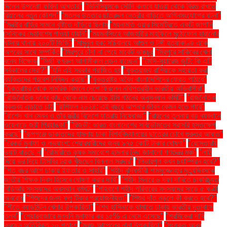
দিলেন উপদেষ্টা ফরিদা আখতার"
"ভিনিসিয়ুসকে সৌদি ক্লাবে যাওয়া থেকে বিরত রাখতে
রিয়ালের নতুন কৌশল"
"মতলব উত্তরে ছাত্রদল নেত্রীর বাড়িতে অগ্নিসংযোগের ঘটনা"
"মন্ত্রীর বাড়ির সামনে বৃষ্টিতে দাঁড়িয়ে ছিলাম
"ময়নামতি ওয়ার সিমেট্রিতে একটি জাপানি
সৈনিকের দেহাবশেষ পাওয়া যায়নি"
"ময়মনসিংহে আজহারীর মাহফিলে মুঠোফোন হারানোর
ঘটনায় থানায় ২০০টি জিডি"
"মামুনুল হক: সচিবালয়ে আগুন ও টঙ্গী হত্যাকাণ্ড একে
অপরের সাথে সম্পর্কিত
"মিরপুরে চাঁদা না পেয়ে মার্কেট ভাঙচুর
"মিরপুরে সাকিবের খেলা
বন্ধে বিক্ষোভ
"মির্জা ফখরুল আগামীকাল লন্ডন যাচ্ছেন"
"মেসি-সুয়ারেজ জুটি: কি এটি
সর্বকালের সেরা?"
"যদি এই সরকার পরাজিত হয়
"যুক্তরাজ্য রাশিয়াকে সহায়তা করা
ব্যক্তিদের প্রবেশ নিষিদ্ধ করছে"
"যুক্তরাষ্ট্র অবৈধ বাংলাদেশিদের ফেরত পাঠাবে"
"যুক্তরাষ্ট্র থেকে সামরিক বিমানে দেশে ফিরলেন নথিপত্রহীন ভারতীয় অভিবাসীরা"
"রাজনৈতিক দলের কাছ থেকে নাম চেয়েছে ইসি গঠনের অনুসন্ধান কমিটি"
"রাজনৈতিক
বক্তব্য এড়াতে চাই
"রাশিফল ২০২৪: এই বছরে আপনার জীবন কেমন হতে পারে"
"রাশেদ খান মেনন ও তাঁর স্ত্রীর বিদেশে যাত্রায় নিষেধাজ্ঞা"
"রাহুলের তুলনায় বড় ব্যবধানে
ওয়েনাডে জয়ী প্রিয়াঙ্কা"
"রিজভী: ভারত বাংলাদেশের সার্বভৌমত্বে সরাসরি হস্তক্ষেপ
করছে"
"রূপগঞ্জে ডাকাতদের হামলায় ঢাকা বিশ্ববিদ্যালয়ের ছাত্রের চোখে গুরুতর আঘাত"
"রেকর্ড মুনাফা ও লভ্যাংশ: শেয়ারধারীদের জন্য ৯৭৫ কোটি টাকার ঘোষণা"
"রেস্তোরাঁয়
ভ্যাট বাড়ছে না
"রৌমারীতে কৃষক সমাবেশে হামলার নিন্দা জানালো গণতন্ত্র মঞ্চ"
"লাঠি
দিয়ে ভর দিয়ে টিসিবির ট্রাক খুঁজছেন বিল্লাল সরদার"
"লিভারপুল কখন চ্যাম্পিয়ন হবে?"
"শত বছর আগে ঢাকায় ইফতার ও সাহ্‌রি"
"শহীদ বুদ্ধিজীবী শামসুজ্জোহার মৃত্যুদিবসকে
জাতীয় শিক্ষক দিবস হিসেবে ঘোষণা করার দাবি"
"শহীদ মিনারে ৬ দফা দাবিতে চাকরিচ্যুত
বিডিআর সদস্যদের অবস্থান ধর্মঘট"
"শাহবাগে শহীদ পরিবারের সদস্যদের সাড়ে ৫ ঘণ্টা
অবরোধ
"শিশুদের জন্য ফ্লু টিকার প্রয়োজনীয়তা"
"শিশুর দাঁত নড়লে কী করতে হবে?"
"শীতে ব্যাডমিন্টন খেলার উপকারিতা"
"শেখ হাসিনাকে থামাতে ঢাকায় ভারতীয় দূতাবাসে
তলব"
"শেয়ারবাজারে মূলধনি মুনাফার কর ১৫% এ নেমে এসেছে"
"শ্রমিকেরা দাবি
করছেন অতিরিক্ত ১০ শতাংশ
"সবুজ আপেলের নানা উপকারিতা"
"সংযুক্ত আরব