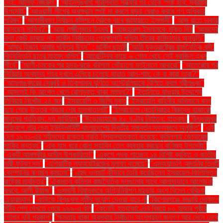
নেই: আসিফ নজরুল"
"আইনশৃঙ্খলা পরিস্থিতি সন্ধ্যার পর থেকে স্পষ্ট হবে: স্বরাষ্ট্র
উপদেষ্টা"
"আওয়ামী লীগের অবস্থান স্পষ্ট না করলে যমুনা ঘেরাও করবে গণ অধিকার
পরিষদ"
"আগামীকাল নির্বাচন কমিশনে বৈঠকে যাবে জামায়াতে ইসলামী"
"আজ রাতে ঢাকায়
আসছেন সাকিব?"
"আজ লক্ষ্মীপূজার উৎসব"
"আজহারুল ইসলামকে মুক্তি দিন
"আমাদের
কথা কেউ ভাবছে না: মার্কিন নির্বাচনের প্রেক্ষাপটে পশ্চিম তীরের বাসিন্দাদের অনুভূতি"
"আমার হিজাব আমার শক্তির উৎস" : মার্কিন ছাত্রী
"আমি যুক্তরাষ্ট্রের রাজনৈতিক বন্দী:
ফিলিস্তিনি ছাত্র মাহমুদ খলিল"
"আর্জেন্টিনার কাছে ৬ গোল খেয়ে সেই ব্রাজিল এখন
শীর্ষে"
"আলী-চমকের পর হৃদয়-ঝড়ে বরিশাল পৌঁছালো ফাইনালে আবারো"
"আলেপ্পোর পর
সিরিয়ার অন্যান্য শহর দখলে এগিয়ে চলেছে হায়াত আল-শাম: কে বা কারা তারা?"
"আসলাঙ্কারের সেঞ্চুরি ও তিকশানার ঘূর্ণিতে অস্ট্রেলিয়াকে বিস্মিত করল শ্রীলঙ্কা"
"আসলেই কি আপেল খেলে রোগমুক্ত থাকা সম্ভব?"
"ইতালিতে যাওয়ার উদ্দেশ্যে
লিবিয়ায় নিখোঁজ ২৪ জন
"ইসরায়েলি ৩ জিম্মি মুক্ত
"ইসরায়েলি বাহিনীর অভিযানে বন্ধ
হয়ে গেছে উত্তর গাজার শেষ হাসপাতালটি"
"ইসরায়েলে নেতানিয়াহুর বিরুদ্ধে হাজারো
মানুষের প্রতিবাদ: দ্য গার্ডিয়ান"
"উড়োজাহাজে ৪০ ঘণ্টার নির্যাতন: হাতকড়া
"উৎসবমুখর
পরিবেশে নটর ডেম ইউনিভার্সিটি বাংলাদেশের দ্বিতীয় সমাবর্তন সফলভাবে অনুষ্ঠিত"
"এই
দেশ ১৯৭১-এর শহীদদের রক্তের প্রতি বিশ্বাসঘাতকতা করেছে: কুমিল্লায় জোনায়েদ
সাকির মন্তব্য"
"এক মাস ধরে খোলা সয়াবিন তেল ব্যবহার করছেন বাণিজ্য উপদেষ্টা"
"একটি আমলকীর অসীম উপকারিতা!"
"একুশে পদক পাচ্ছেন ১৪ বিশিষ্ট ব্যক্তি ও জাতীয়
নারী ফুটবল দল"
"এশিয়াটিক ল্যাবরেটরিজের মুনাফা কমেছে"
"এসঅ্যান্ডপি আদানির তিনটি
কোম্পানির ঋণমান কমালো"
"এহুদ ওলমার্ট কীভাবে তৈরি করেছিলেন ইসরায়েল-ফিলিস্তিন
রাষ্ট্রের মানচিত্র"
"ঐকমত্য কমিশন রাজনৈতিক দলগুলোর সাথে আলাদাভাবে আলোচনা
করবে: আলী রীয়াজ"
"ওসমানী বিমানবন্দরে অগ্নিনির্বাপণ মহড়ায় অংশ নিলেন বেবিচক
চেয়ারম্যান"
"কাউকে বিশৃঙ্খলা সৃষ্টির সুযোগ দেওয়া যাবে না
"কিশোরগঞ্জে ভাঙারি দোকানে
মর্টার শেল দেখতে পেয়ে ৯৯৯-এ কল
"কেনেডি হত্যাকাণ্ডের বিষয়ে ৮০ হাজার পৃষ্ঠার
গোপন নথি প্রকাশ"
"ক্ষমতায় থাকা অবস্থায় নির্বাচনে অংশগ্রহণ জনগণ আর মেনে নেবে