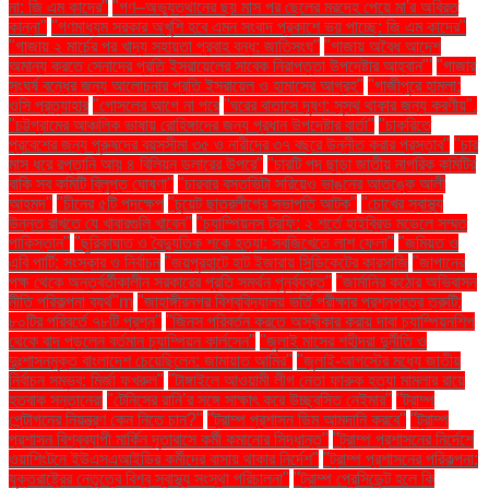
না: জি এম কাদের"
"গণ–অভ্যুত্থানের ছয় মাস পর ছেলের মরদেহ পেয়ে মা'র অবিরত
কান্না"
"গণমাধ্যম সরকার অখুশি হবে এমন সংবাদ প্রকাশে ভয় পাচ্ছে: জি এম কাদের"
"গাজায় ২ মার্চের পর খাদ্য সহায়তা প্রবাহ বন্ধ: জাতিসংঘ"
"গাজায় অবৈধ আদেশ
অমান্য করতে সেনাদের প্রতি ইসরায়েলের সাবেক নিরাপত্তা উপদেষ্টার আহ্বান"'
"গাজার
সংঘর্ষ বন্ধের জন্য আলোচনার প্রতি ইসরায়েল ও হামাসের আগ্রহ"
"গাজীপুরে হামলা:
ওসি প্রত্যাহার
"গোসলের আগে না পরে
"ঘরের বাতাসে দূষণ: সুস্থ থাকার জন্য করণীয়".
"চট্টগ্রামের আঞ্চলিক ভাষায় রোহিঙ্গাদের জন্য প্রধান উপদেষ্টার বার্তা"
"চাকরিতে
প্রবেশের জন্য পুরুষদের বয়সসীমা ৩৫ ও নারীদের ৩৭ বছরে উন্নীত করার প্রস্তাব"
"চার
মাস ধরে রপ্তানি আয় ৪ বিলিয়ন ডলারের উপরে"
"চারটি পদ ছাড়া জাতীয় নাগরিক কমিটির
বাকি সব কমিটি বিলুপ্ত ঘোষণা"
"চারবার বসতভিটা সরিয়েও ভাঙনের আতঙ্কে আলী
আহমদ"
"চীনের ৫টি পদক্ষেপ
"চুয়েট ছাত্রলীগের সভাপতি আটক"
"চোখের স্বাস্থ্য
উন্নত রাখতে যে খাবারগুলি খাবেন"
"চ্যাম্পিয়নস ট্রফি: ২ শর্তে হাইব্রিড মডেলে সম্মত
পাকিস্তান"
"ছুরিকাঘাত ও বৈদ্যুতিক শকে হত্যা: সবজিখেতে লাশ ফেলা"
"জমিয়ত ও
এবি পার্টি: সংস্কার ও নির্বাচন
"জয়পুরহাটে হাট ইজারায় সিন্ডিকেটের কারসাজি
"জাপানের
পক্ষ থেকে অন্তর্বর্তীকালীন সরকারের প্রতি সমর্থন পুনর্ব্যক্ত"
"জার্মানির কঠোর অভিবাসন
নীতি পরিকল্পনা ব্যর্থ"m
"জাহাঙ্গীরনগর বিশ্ববিদ্যালয় ভর্তি পরীক্ষার প্রশ্নপত্রে ত্রুটি:
৮০টির পরিবর্তে ৭৮টি প্রশ্ন"
"জিনস পরিবর্তন করতে অস্বীকার করায় দাবা চ্যাম্পিয়নশিপ
থেকে বাদ পড়লেন বর্তমান চ্যাম্পিয়ন কার্লসেন"
"জুলাই মাসের শহীদরা দুর্নীতি ও
দুঃশাসনমুক্ত বাংলাদেশ চেয়েছিলেন: জামায়াত আমির"
"জুলাই-আগস্টের মধ্যে জাতীয়
নির্বাচন সম্ভব: মির্জা ফখরুল"
"টাঙ্গাইলে আওয়ামী লীগ নেতা ফারুক হত্যা মামলার রায়ে
হতবাক সন্তানেরা
"টেনিসের রানি’র সঙ্গে সাক্ষাৎ করে উচ্ছ্বসিত নেইমার"
"ট্রাম্প
পেন্টাগনের নিয়ন্ত্রণ কেন নিতে চান?"
"ট্রাম্প প্রশাসন ডিম আমদানি করবে"
"ট্রাম্প
প্রশাসন বিশ্বব্যাপী মার্কিন দূতাবাসে কর্মী কমানোর সিদ্ধান্ত"
"ট্রাম্প প্রশাসনের নির্দেশে
ওয়াশিংটনে ইউএসএআইডির কর্মীদের বাসায় থাকার নির্দেশ"
"ট্রাম্প প্রশাসনের পরিকল্পনা:
যুক্তরাষ্ট্রের নেতৃত্বে বিশ্ব স্বাস্থ্য সংস্থা পরিচালনা"
"ট্রাম্প প্রেসিডেন্ট হলে কি