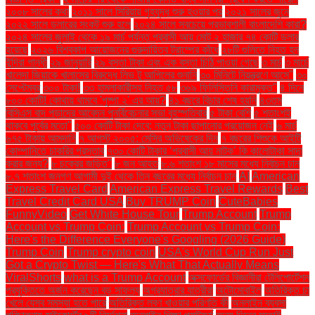
২০০৮ সালের কথা
২০১১ সালে সিরিয়ায় গৃহযুদ্ধ শুরু হওয়ার পর
২০২১ সালের জুনে
২০২২ সালে ডলারের সংকট শুরু হলে
২০২৪ সালে সবচেয়ে প্রভাবশালী বাংলাদেশি কারা?
২০২৪ সালের জুলাই থেকে ১৯ মার্চ পর্যন্ত প্রবাসী আয় মোট ২ হাজার ৭৪ কোটি ডলার
হয়েছে
২০২৬ বিশ্বকাপ আয়োজনের গুরুদায়িত্ব ট্রাম্পের কাঁধে
২৮টি গুলিতে নিহত হন
ইন্দিরা গান্ধী
২৯ জানুয়ারি
২৯ বস্তা টাকা এবং এক বস্তা চিঠি পাওয়া গেছে
৩ মার্চ
৩ মার্চে
খালেদা জিয়াকে খালাসের বিরুদ্ধে লিভ টু আপিলের শুনানি
৩০ মিনিটে নিয়ন্ত্রণে আসে"
৩০
সেপ্টেম্বর
৩০০ টাকা!
৩৩ হামলাকারীসহ নিহত ৫৮
৩৬৯ ফিলিস্তিনি কারামুক্ত"
৪ দিনে
৮০০ কোটি! কোথায় থামবে 'পুষ্পা ২' এর আয়?
৪১ বছরে বিচার শেষ হয়নি
৪৩তম
বিসিএস বাদ পড়াদের আবেদন পুনর্বিবেচনার সভা বৃহস্পতিবার
৫ টাকা বেশি
৫ শতাংশই
থাকবে পূর্বের মতো"
৫০০ কোটি টাকা দেবে: নতুন টাকা ছাপানোর প্রয়োজন নেই
৬ মার্চ
৬৭৫ টাকায় আমদানি
৭ আগস্ট ২০০৫: মেসির অভিষেকের দিন
৭ বছরের শিশুকে আইটি
কোম্পানিতে চাকরির প্রস্তাব
৭৩০ কোটি টাকার ‘প্রবাসী আয় নাটক’ কি কালোটাকা সাদা
করার জন্য?
৮ চক্রের জড়িত"
৮ জন আহত
৮.৬ শতাংশ ১৮ মাসের মধ্যে নির্বাচন চান
৮.৭ শতাংশ জনগণ আগামী দুই থেকে তিন বছরের মধ্যে নির্বাচন চান
AI
American
Express Travel Card
American Express Travel Rewards
Best
Travel Credit Card USA
Buy TRUMP Coin
CuteBabies
FunnyVideo
Get White House Tour
Trump Account
Trump
Account vs Trump Coin:
Trump Account vs Trump Coin:
Here's the Difference Everyone's Googling (2026 Guide)
Trump Coin
Trump crypto coin
USA's World Cup Run Just
Got a Crypto Twist — Here's What That Actually Means
ViralShorts
what is a Trump Account
অক্সফোর্ডের বিজ্ঞানীরা টেলিপোর্টেশন
প্রযুক্তিতে অর্জন করেছেন বড় সাফল্য
অগ্রযাত্রার যাত্রীরা
অটোমোবাইল
অতিরিক্ত চা
খেলে যেসব সমস্যা হতে পারে
অতিরিক্ত লবণ খাওয়ার পরিণতি কী
অনলাইন ব্যবসা