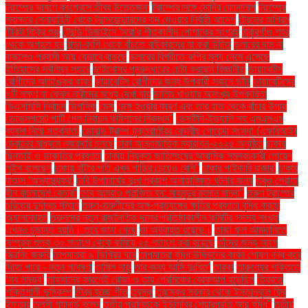
ট্রাম্পের ভাষণে কংগ্রেসে তীব্র উত্তেজনা
ট্রাম্পের সঙ্গে মোদির ফোনালাপ
ট্রাম্পের
স্বাক্ষরে সেনাবাহিনী থেকে ট্রান্সজেন্ডারদের বাদ দেওয়ার নির্বাহী আদেশ
ট্রেনের অগ্রিম
টিকিট বিক্রি শুরু
ট্রেন্ডি ডিজাইনে 'সারা'র শীতকালীন পোশাকের সংগ্রহ
ঠাকুরগাঁও শহর
থেকে অপহৃত হন
ঠান্ডা-কাশি থেকে বাঁচতে বাইকারদের যা করা উচিত
ডলারের দাম না
বাড়লেও প্রবাসী আয় যেভাবে বাড়ছে
ডলারের বিপরীতে রুপির মূল্য নেমে এসেছে
ইতিহাসের সর্বনিম্ন স্তরে
ডাইনোসর পুনরুদ্ধারের চেষ্টা করছেন বিজ্ঞানীরা
ডায়াবেটিস
রোগীদের আতঙ্কের কারণ
ডায়াবেটিস রোগীদের জন্য উপকারী সজনে ডাঁটা
ডায়াবেটিসের
৪টি লক্ষণ যা কেবল নারীদের মধ্যে দেখা যায়
ডালিম খাওয়ার অসংখ্য উপকারিতা
ডিএসসিসি নির্বাচন
ডিপসিক
ডেঙ্গু
ডেঙ্গু হওয়ার কারণ এবং তার হাত থেকে বাঁচার উপায়
ডেভেলপমেন্ট পার্টি পেল নির্বাচন কমিশনের নিবন্ধন"
ডেসটিনি-ইভ্যালি সহ এমএলএম
ব্যবসা নিয়ে সতর্কবার্তা
ডোনাল্ড ট্রাম্প যুক্তরাষ্ট্রের কেন্দ্রীয় গোয়েন্দা সংস্থা (এফবিআই)
ড্রোনের মাধ্যমে নজরদারি চলছে
ঢাকা আন্তর্জাতিক ম্যারাথন-২০২৫ অনুষ্ঠিত
ঢাকায়
ছিনতাই ও ডাকাতির প্রবণতা
ঢাকায় নিযুক্ত জাতিসংঘের আবাসিক সমন্বয়কারী গোয়েন
লুইস বলেছেন
ঢাকায় হাঁটার গতি এখন গাড়ির চেয়েও বেশি''
ঢাকার পাইকারি বাজার'
ঢাকার
বাতাস ‘অস্বাস্থ্যকর’
ঢাবি উপাচার্যের দুঃখ প্রকাশ অনাকাঙ্ক্ষিত ঘটনার জন্য
তবুও শ্রোতা
হীন বাংলাদেশ বেতার”
তবে আমরাও পরাজিত হব: মাহমুদুর রহমান মান্না"
তরুণ ট্রাম্পের
চরিত্রে দুর্দান্ত স্ট্যান
তরুণ-তরুণীদের অঙ্গ-প্রত্যঙ্গের ক্ষতির প্রবণতা বৃদ্ধি করছে
অ্যালকোহল
তরুণদের নতুন রাজনৈতিক দলের প্রতিষ্ঠাকালীন কমিটির সদস্য সংখ্যা
এখনও চূড়ান্ত হয়নি। তবে জানা গেছে
তা অব্যাহত রয়েছে।
তাজা ফল আমদানিতে
সম্পূরক শুল্ক ৩০ শতাংশ থেকে কমিয়ে ২৫ শতাংশ করা হয়েছে
তাঁদের জন্য আগে
স্ক্রিনিং জরুরি
তাপমাত্রা ৯ ডিগ্রির ঘরে
তাপমাত্রা বৃদ্ধি উদ্ভিদের কার্বন শোষণ বন্ধ করে
দিতে পারে - নতুন গবেষণা
তামিল নাড়ু
তার জন্য আমি দুঃখিত'
তারকা
তারুণ্যের শক্তিতে
‘সব সম্ভব’
তাহসানের কারণেই রোজা ও তার প্রেমিকের ব্রেকআপ হয়েছিল
তিব্বতে
শক্তিশালী ভূমিকম্প
তীব্র হচ্ছে শীত
তুরস্ক
তুরস্কের সরকার থেকে ইস্তানবুলে ফ্রি
ইফতার
তুলসী গ্যাবার্ড বলেন
তৃতীয় প্রান্তিকে ইউসিবির শেয়ারপ্রতি আয় বৃদ্ধি"
তৃতীয়