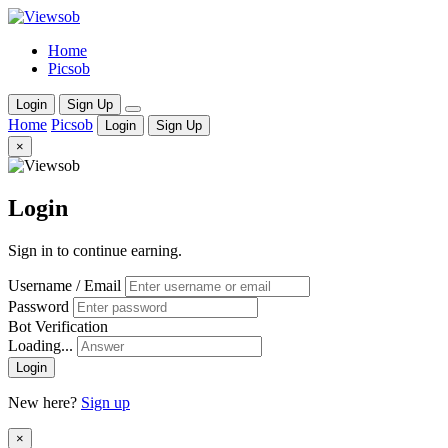
Home
Picsob
Login
Sign Up
Home
Picsob
Login
Sign Up
×
Login
Sign in to continue earning.
Username / Email
Password
Bot Verification
Loading...
Login
New here?
Sign up
×