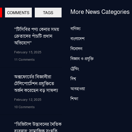
More News Categories
COMMENTS
TAGS
বাণিজ্য
“টিসিবির পণ্য কেনার সময়
ক্রেতাদের পাঁচটি প্রধান
বাংলাদেশ
অভিযোগ”
বিনোদন
February 15, 2025
বিজ্ঞান ও প্রযুক্তি
11 Comments
ট্রেন্ডিং
অক্সফোর্ডের বিজ্ঞানীরা
বিশ্ব
টেলিপোর্টেশন প্রযুক্তিতে
আবহাওয়া
অর্জন করেছেন বড় সাফল্য
শিক্ষা
February 12, 2025
10 Comments
“ডিজিটাল উদ্ভাবনের নৈতিক
ব্যবহার: সামাজিক সংহতি