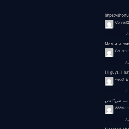
https://short
Conrad2
A
Мамы и пап
Shkola o
Au
Hi guys. I ha
web3_E
Au
888star
Au