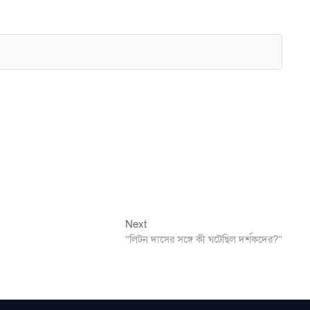
Next
Next
post:
“লিটন দাসের সঙ্গে কী ঘটেছিল দর্শকদের?”