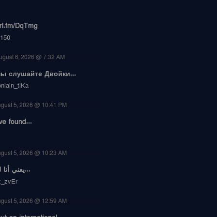
url.fm/DqTmg
150
ugust 6, 2026 @ 7:32 AM
ы слушайте Двойки...
nlain_tlKa
gust 5, 2026 @ 10:41 PM
ve found...
gust 5, 2026 @ 10:23 AM
يعني أنا لسه تقريبًا نص...
z_zvEr
gust 5, 2026 @ 12:59 AM