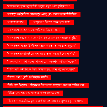
"বাজারে উন্মোচন হলো সিটি গ্রুপের নতুন পণ্য ‘টুটি টুইস্ট’"
"বাজেটে অর্থনৈতিক পুনরুদ্ধারে গুরুত্ব দেওয়ার আহ্বান সিপিডির"
"বাবা কারাগারে
"বায়ুদূষণে বিশ্বের পঞ্চম স্থানে ঢাকা
"বাংলাদেশ ডেভেলপমেন্ট পার্টি পেল নিবন্ধন সনদ"
"বাংলাদেশ ব্যাংক: ব্যাংকে সাইবার আক্রমণের আশঙ্কাজনক বৃদ্ধি"
"বাংলাদেশে আওয়ামী লীগের অপ্রাসঙ্গিকতা: হাসনাত আবদুল্লাহ"
"বাংলাদেশের পাঠ্যবইতে মানচিত্র ও তথ্য বিষয়ে চীনের আপত্তি"
"বিচারক ট্রাম্প প্রশাসনের গণবরখাস্তের নির্দেশনা আটকে দিলেন"
"বিটিআরসি স্টারলিংক নিয়ে কাজ করছে: ইলন মাস্কের উদ্যোগ"
"বিদেশ ভ্রমণে দেশি পর্যটকদের কমতি
"বিপিএলে ক্রিকেট ও সিনেমার 'বিস্ফোরণ' উপভোগ করছেন শাকিব খান"
"বিভিন্ন স্থানে খাবারের দোকান খোলা রাখতে বাধা
"বিশ্বের সংঘাতজনিত ক্ষুধায় প্রতিদিন ২১ হাজার মানুষের মৃত্যু: অক্সফাম"