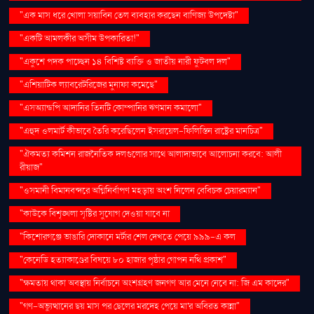
"এক মাস ধরে খোলা সয়াবিন তেল ব্যবহার করছেন বাণিজ্য উপদেষ্টা"
"একটি আমলকীর অসীম উপকারিতা!"
"একুশে পদক পাচ্ছেন ১৪ বিশিষ্ট ব্যক্তি ও জাতীয় নারী ফুটবল দল"
"এশিয়াটিক ল্যাবরেটরিজের মুনাফা কমেছে"
"এসঅ্যান্ডপি আদানির তিনটি কোম্পানির ঋণমান কমালো"
"এহুদ ওলমার্ট কীভাবে তৈরি করেছিলেন ইসরায়েল-ফিলিস্তিন রাষ্ট্রের মানচিত্র"
"ঐকমত্য কমিশন রাজনৈতিক দলগুলোর সাথে আলাদাভাবে আলোচনা করবে: আলী
রীয়াজ"
"ওসমানী বিমানবন্দরে অগ্নিনির্বাপণ মহড়ায় অংশ নিলেন বেবিচক চেয়ারম্যান"
"কাউকে বিশৃঙ্খলা সৃষ্টির সুযোগ দেওয়া যাবে না
"কিশোরগঞ্জে ভাঙারি দোকানে মর্টার শেল দেখতে পেয়ে ৯৯৯-এ কল
"কেনেডি হত্যাকাণ্ডের বিষয়ে ৮০ হাজার পৃষ্ঠার গোপন নথি প্রকাশ"
"ক্ষমতায় থাকা অবস্থায় নির্বাচনে অংশগ্রহণ জনগণ আর মেনে নেবে না: জি এম কাদের"
"গণ–অভ্যুত্থানের ছয় মাস পর ছেলের মরদেহ পেয়ে মা'র অবিরত কান্না"