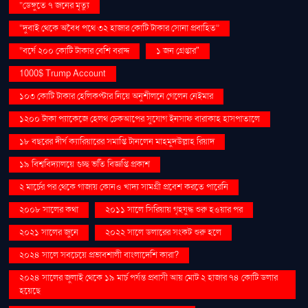
“ডেঙ্গুতে ৭ জনের মৃত্যু
“দুবাই থেকে অবৈধ পথে ৩২ হাজার কোটি টাকার সোনা প্রবাহিত”
“বর্ষে ২০০ কোটি টাকার বেশি বরাদ্দ
১ জন গ্রেপ্তার"
1000$ Trump Account
১০৩ কোটি টাকার হেলিকপ্টার নিয়ে অনুশীলনে গেলেন নেইমার
১২০০ টাকা প্যাকেজে হেলথ চেকআপের সুযোগ ইনসাফ বারাকাহ হাসপাতালে
১৮ বছরের দীর্ঘ ক্যারিয়ারের সমাপ্তি টানলেন মাহমুদউল্লাহ রিয়াদ
১৯ বিশ্ববিদ্যালয়ে গুচ্ছ ভর্তি বিজ্ঞপ্তি প্রকাশ
২ মার্চের পর থেকে গাজায় কোনও খাদ্য সামগ্রী প্রবেশ করতে পারেনি
২০০৮ সালের কথা
২০১১ সালে সিরিয়ায় গৃহযুদ্ধ শুরু হওয়ার পর
২০২১ সালের জুনে
২০২২ সালে ডলারের সংকট শুরু হলে
২০২৪ সালে সবচেয়ে প্রভাবশালী বাংলাদেশি কারা?
২০২৪ সালের জুলাই থেকে ১৯ মার্চ পর্যন্ত প্রবাসী আয় মোট ২ হাজার ৭৪ কোটি ডলার
হয়েছে