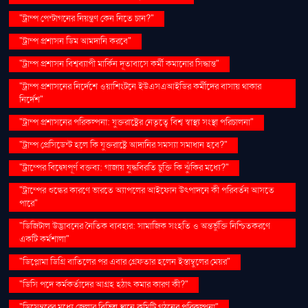
"ট্রাম্প পেন্টাগনের নিয়ন্ত্রণ কেন নিতে চান?"
"ট্রাম্প প্রশাসন ডিম আমদানি করবে"
"ট্রাম্প প্রশাসন বিশ্বব্যাপী মার্কিন দূতাবাসে কর্মী কমানোর সিদ্ধান্ত"
"ট্রাম্প প্রশাসনের নির্দেশে ওয়াশিংটনে ইউএসএআইডির কর্মীদের বাসায় থাকার
নির্দেশ"
"ট্রাম্প প্রশাসনের পরিকল্পনা: যুক্তরাষ্ট্রের নেতৃত্বে বিশ্ব স্বাস্থ্য সংস্থা পরিচালনা"
"ট্রাম্প প্রেসিডেন্ট হলে কি যুক্তরাষ্ট্রে আদানির সমস্যা সমাধান হবে?"
"ট্রাম্পের বিদ্বেষপূর্ণ বক্তব্য: গাজায় যুদ্ধবিরতি চুক্তি কি ঝুঁকির মধ্যে?"
"ট্রাম্পের শুল্কের কারণে ভারতে অ্যাপলের আইফোন উৎপাদনে কী পরিবর্তন আসতে
পারে"
"ডিজিটাল উদ্ভাবনের নৈতিক ব্যবহার: সামাজিক সংহতি ও অন্তর্ভুক্তি নিশ্চিতকরণে
একটি কর্মশালা"
"ডিপ্লোমা ডিগ্রি বাতিলের পর এবার গ্রেফতার হলেন ইস্তাম্বুলের মেয়র"
"ডিসি পদে কর্মকর্তাদের আগ্রহ হঠাৎ কমার কারণ কী?"
"ডিসেম্বরের মধ্যে জেলার বিভিন্ন স্থানে কমিটি গঠনের পরিকল্পনা"