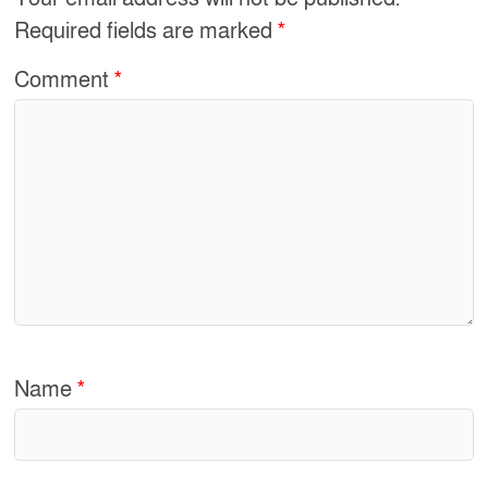
o
Required fields are marked
*
k
Comment
*
Name
*