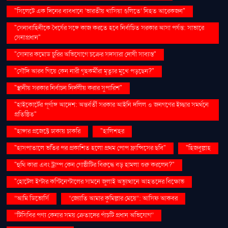
"সিলেটে এক দিনের ব্যবধানে ‘ভারতীয় খাসিয়া গু‌লিতে’ নিহত আরেকজন"
"সেনাবাহিনীকে ধৈর্যের সঙ্গে কাজ করতে হবে নির্বাচিত সরকার আসা পর্যন্ত: সাভারে
সেনাপ্রধান"
"সোনার কমোড চুরির অভিযোগে চক্রের সদস্যরা দোষী সাব্যস্ত"
"সৌদি আরব গিয়ে কেন নারী গৃহকর্মীরা মৃত্যুর মুখে পড়ছেন?"
"স্থানীয় সরকার নির্বাচন নির্দলীয় করার সুপারিশ"
"হাইকোর্টের পূর্ণাঙ্গ আদেশ: অন্তর্বর্তী সরকার আইনি দলিল ও জনগণের ইচ্ছার সমর্থনে
প্রতিষ্ঠিত"
"হাঙ্গার প্রজেক্টে ঢাকায় চাকরি
"হালিশহর
"হাসপাতালে ভর্তির পর প্রকাশিত হলো প্রথম পোপ ফ্রান্সিসের ছবি"
"হিজবুল্লাহ
"হুথি কারা এবং ট্রাম্প কেন গোষ্ঠীটির বিরুদ্ধে বড় হামলা শুরু করলেন?"
"হোটেল ইন্টার কন্টিনেন্টালের সামনে জুলাই অভ্যুত্থানে আহতদের বিক্ষোভ
“আমি ডিভোর্সি
“জ্যোতি আমার কুমিল্লার মেয়ে”: আসিফ আকবর
“টিসিবির পণ্য কেনার সময় ক্রেতাদের পাঁচটি প্রধান অভিযোগ”