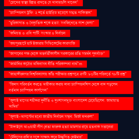
"চোখের স্বাস্থ্য উন্নত রাখতে যে খাবারগুলি খাবেন"
"চ্যাম্পিয়নস ট্রফি: ২ শর্তে হাইব্রিড মডেলে সম্মত পাকিস্তান"
"ছুরিকাঘাত ও বৈদ্যুতিক শকে হত্যা: সবজিখেতে লাশ ফেলা"
"জমিয়ত ও এবি পার্টি: সংস্কার ও নির্বাচন
"জয়পুরহাটে হাট ইজারায় সিন্ডিকেটের কারসাজি
"জাপানের পক্ষ থেকে অন্তর্বর্তীকালীন সরকারের প্রতি সমর্থন পুনর্ব্যক্ত"
"জার্মানির কঠোর অভিবাসন নীতি পরিকল্পনা ব্যর্থ"m
"জাহাঙ্গীরনগর বিশ্ববিদ্যালয় ভর্তি পরীক্ষার প্রশ্নপত্রে ত্রুটি: ৮০টির পরিবর্তে ৭৮টি প্রশ্ন"
"জিনস পরিবর্তন করতে অস্বীকার করায় দাবা চ্যাম্পিয়নশিপ থেকে বাদ পড়লেন
বর্তমান চ্যাম্পিয়ন কার্লসেন"
"জুলাই মাসের শহীদরা দুর্নীতি ও দুঃশাসনমুক্ত বাংলাদেশ চেয়েছিলেন: জামায়াত
আমির"
"জুলাই-আগস্টের মধ্যে জাতীয় নির্বাচন সম্ভব: মির্জা ফখরুল"
"টাঙ্গাইলে আওয়ামী লীগ নেতা ফারুক হত্যা মামলার রায়ে হতবাক সন্তানেরা
"টেনিসের রানি’র সঙ্গে সাক্ষাৎ করে উচ্ছ্বসিত নেইমার"