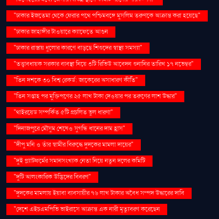
"ঢাকার ইজতেমা থেকে ফেরার পথে পশ্চিমবঙ্গে মুসলিম তরুণকে আক্রান্ত করা হয়েছে"
"ঢাকার জাহাঙ্গীর টাওয়ারে ক্যাফেতে আগুন
"ঢাকার রাস্তায় ধুলোর কারণে বাড়ছে শিশুদের স্বাস্থ্য সমস্যা"
"তত্ত্বাবধায়ক সরকার ব্যবস্থা নিয়ে ৩টি রিভিউ আবেদন শুনানির তারিখ ১৭ নভেম্বর"
"তিন দশকে ৩০ বিশ্ব রেকর্ড: জাকেরের অসাধারণ কীর্তি"
"তিন সপ্তাহ পর মুক্তিপণের ২৫ লাখ টাকা দেওয়ার পর তরুণের লাশ উদ্ধার"
"থাইরয়েড সম্পর্কিত ৫টি প্রচলিত ভুল ধারণা"
"দিনাজপুরে মৌসুম শেষেও সুগন্ধি ধানের দাম হ্রাস"
"দীপু মনি ও তাঁর স্বামীর বিরুদ্ধে দুদকের মামলা দায়ের"
"দুই প্ল্যাটফর্মের সমানসংখ্যক নেতা নিয়ে নতুন দলের কমিটি
"দুটি আলংকারিক উদ্ভিদের বিবরণ"
"দুদকের মামলায় ইয়াবা ব্যবসায়ীর ৭৬ লাখ টাকার অবৈধ সম্পদ উদ্ধারের দাবি
"দেশে এইচএমপিভি ভাইরাসে আক্রান্ত এক নারী মৃত্যুবরণ করেছেন