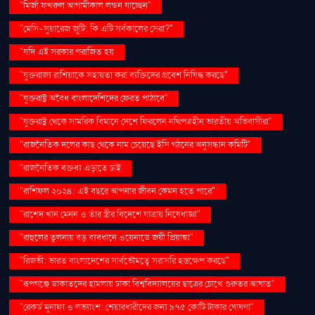
"মির্জা ফখরুল আগামীকাল লন্ডন যাচ্ছেন"
"মেসি-সুয়ারেজ জুটি: কি এটি সর্বকালের সেরা?"
"যদি এই সরকার পরাজিত হয়
"যুক্তরাজ্য রাশিয়াকে সহায়তা করা ব্যক্তিদের প্রবেশ নিষিদ্ধ করছে"
"যুক্তরাষ্ট্র অবৈধ বাংলাদেশিদের ফেরত পাঠাবে"
"যুক্তরাষ্ট্র থেকে সামরিক বিমানে দেশে ফিরলেন নথিপত্রহীন ভারতীয় অভিবাসীরা"
"রাজনৈতিক দলের কাছ থেকে নাম চেয়েছে ইসি গঠনের অনুসন্ধান কমিটি"
"রাজনৈতিক বক্তব্য এড়াতে চাই
"রাশিফল ২০২৪: এই বছরে আপনার জীবন কেমন হতে পারে"
"রাশেদ খান মেনন ও তাঁর স্ত্রীর বিদেশে যাত্রায় নিষেধাজ্ঞা"
"রাহুলের তুলনায় বড় ব্যবধানে ওয়েনাডে জয়ী প্রিয়াঙ্কা"
"রিজভী: ভারত বাংলাদেশের সার্বভৌমত্বে সরাসরি হস্তক্ষেপ করছে"
"রূপগঞ্জে ডাকাতদের হামলায় ঢাকা বিশ্ববিদ্যালয়ের ছাত্রের চোখে গুরুতর আঘাত"
"রেকর্ড মুনাফা ও লভ্যাংশ: শেয়ারধারীদের জন্য ৯৭৫ কোটি টাকার ঘোষণা"