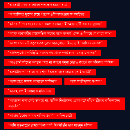
"অন্তর্বর্তী সরকার যথাযথ পদক্ষেপ গ্রহণে ব্যর্থ
"অপরাজিতা ফুলের চায়ে পাবেন ৬টি অসাধারণ উপকারিতা"
"অভিবাসী পরিবারের সন্তান কমলার সামনে ইতিহাস সৃষ্টি করার সম্ভাবনা"
"অমুক ব্যবসায়ীর রাজনৈতিক দলের সঙ্গে সম্পর্ক: কেন এ বিষয়ে লেখা হয় না?"
"অযথা সময় নষ্ট করে সরকারে থাকার কোনো ইচ্ছা নেই: আসিফ নজরুল"
"আইনশৃঙ্খলা পরিস্থিতি সন্ধ্যার পর থেকে স্পষ্ট হবে: স্বরাষ্ট্র উপদেষ্টা"
"আওয়ামী লীগের অবস্থান স্পষ্ট না করলে যমুনা ঘেরাও করবে গণ অধিকার পরিষদ"
"আগামীকাল নির্বাচন কমিশনে বৈঠকে যাবে জামায়াতে ইসলামী"
"আজ রাতে ঢাকায় আসছেন সাকিব?"
"আজ লক্ষ্মীপূজার উৎসব"
"আজহারুল ইসলামকে মুক্তি দিন
"আমাদের কথা কেউ ভাবছে না: মার্কিন নির্বাচনের প্রেক্ষাপটে পশ্চিম তীরের বাসিন্দাদের
অনুভূতি"
"আমার হিজাব আমার শক্তির উৎস" : মার্কিন ছাত্রী
"আমি যুক্তরাষ্ট্রের রাজনৈতিক বন্দী: ফিলিস্তিনি ছাত্র মাহমুদ খলিল"