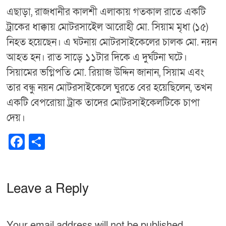
এছাড়া, রাজধানীর কালশী এলাকায় গতকাল রাতে একটি
ট্রাকের ধাক্কায় মোটরসাইেল আরোহী মো. সিয়াম মৃধা (১৫)
নিহত হয়েছেন। এ ঘটনায় মোটরসাইকেলের চালক মো. নয়ন
আহত হন। রাত সাড়ে ১১টার দিকে এ দুর্ঘটনা ঘটে।
সিয়ামের ভগ্নিপতি মো. রিয়াজ উদ্দিন জানান, সিয়াম এবং
তার বন্ধু নয়ন মোটরসাইকেলে ঘুরতে বের হয়েছিলেন, তখন
একটি বেপরোয়া ট্রাক তাদের মোটরসাইকেলটিকে চাপা
দেয়।
F
S
a
h
c
ar
e
e
Leave a Reply
b
o
Your email address will not be published.