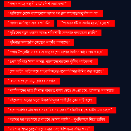
"পদ্মার পাড়ে অস্থায়ী হাটে ইলিশ বেচাকেনা"''
"পাকিস্তান থেকে বাংলাদেশে আসার পর রুনা লায়লার সম্মুখীন বাধার"
"পাগলা মসজিদে এক বস্তা চিঠি:
"পাবনার শুঁটকি রপ্তানি হচ্ছে বিদেশে"
"পুতিনের নতুন ধরনের আরও শক্তিশালী ক্ষেপণাস্ত্র ব্যবহারের হুমকি"
"পৃথিবীর অভ্যন্তরীণ কেন্দ্রের আকৃতি বদলাচ্ছে"
"প্রধান উপদেষ্টা: সরকার এ বছরের শেষ নাগাদ নির্বাচন আয়োজন করবে"
"প্রবল ঘূর্ণিঝড় 'দানা' আসন্ন: বাংলাদেশের জন্য ঝুঁকির পর্যবেক্ষণ"
"প্রেস সচিব: সচিবালয়ে সাংবাদিকদের প্রবেশাধিকার সীমিত করা হয়েছে"
"ফিফা ও খেলোয়াড়-ক্লাবের সংঘাত
"ফ্যাসিবাদের পক্ষে লিখতে ব্যবহৃত কলম ভেঙে দেওয়া হবে: হাসনাত আবদুল্লাহ"
"বইমেলায় ‘মবের’ মতো উসকানিমূলক পরিস্থিতি কেন সৃষ্টি হলো
"বঙ্গোপসাগরে মাছ ধরার সময় মিয়ানমারের নৌবাহিনীর হাতে আটক ৫৬ জেলে"
"বছরের পর বছর মনে রাখা হবে তোমার অর্জন" – মুশফিককে নিয়ে তামিম
"বরিশাল শিক্ষা বোর্ডে পাসের হার এবং জিপিএ-৫ বৃদ্ধির খবর"