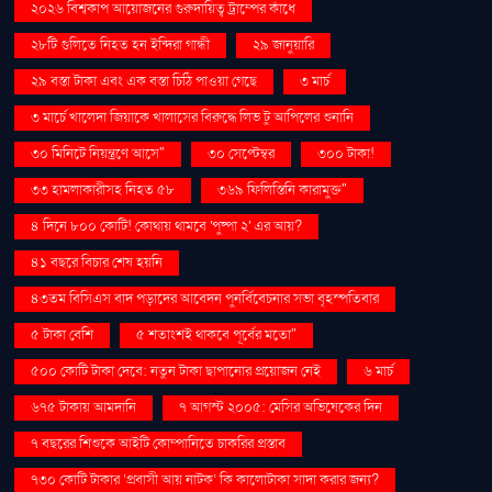
২০২৬ বিশ্বকাপ আয়োজনের গুরুদায়িত্ব ট্রাম্পের কাঁধে
২৮টি গুলিতে নিহত হন ইন্দিরা গান্ধী
২৯ জানুয়ারি
২৯ বস্তা টাকা এবং এক বস্তা চিঠি পাওয়া গেছে
৩ মার্চ
৩ মার্চে খালেদা জিয়াকে খালাসের বিরুদ্ধে লিভ টু আপিলের শুনানি
৩০ মিনিটে নিয়ন্ত্রণে আসে"
৩০ সেপ্টেম্বর
৩০০ টাকা!
৩৩ হামলাকারীসহ নিহত ৫৮
৩৬৯ ফিলিস্তিনি কারামুক্ত"
৪ দিনে ৮০০ কোটি! কোথায় থামবে 'পুষ্পা ২' এর আয়?
৪১ বছরে বিচার শেষ হয়নি
৪৩তম বিসিএস বাদ পড়াদের আবেদন পুনর্বিবেচনার সভা বৃহস্পতিবার
৫ টাকা বেশি
৫ শতাংশই থাকবে পূর্বের মতো"
৫০০ কোটি টাকা দেবে: নতুন টাকা ছাপানোর প্রয়োজন নেই
৬ মার্চ
৬৭৫ টাকায় আমদানি
৭ আগস্ট ২০০৫: মেসির অভিষেকের দিন
৭ বছরের শিশুকে আইটি কোম্পানিতে চাকরির প্রস্তাব
৭৩০ কোটি টাকার ‘প্রবাসী আয় নাটক’ কি কালোটাকা সাদা করার জন্য?