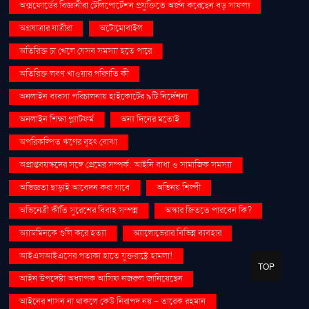
অক্সফোর্ডের বিজ্ঞানীরা টেলিপোর্টেশন প্রযুক্তিতে অর্জন করেছেন বড় সাফল্য
অগ্রযাত্রার যাত্রীরা
অটোমোবাইল
অতিরিক্ত চা খেলে যেসব সমস্যা হতে পারে
অতিরিক্ত লবণ খাওয়ার পরিণতি কী
অনলাইন ব্যবসা পরিচালনায় হাইকোর্টের ৯টি নির্দেশনা
অনলাইন শিক্ষা প্ল্যাটফর্ম
অন্য দিনের মতোই
অপরিকল্পিত ঋণের বৃহৎ বোঝা
অপ্রাপ্তবয়স্কদের সঙ্গে প্রেমের সম্পর্ক: আইনি বাধা ও সামাজিক সমস্যা
অভিজ্ঞতা ছাড়াই আবেদন করা যাবে
অভিনয় শিল্পী
অভিনেত্রী কীর্তি সুরেশের বিবাহ সম্পন্ন
অস্কার জিততে পারবেন কি?
অ্যাডমিনকে গুলি করে হত্যা
অ্যালোভেরার বিভিন্ন ব্যবহার
আইএসআইএসের পতাকা হাতে যুক্তরাষ্ট্রে হামলা!
TOP
আইন উপদেষ্টা অধ্যাপক আসিফ নজরুল জানিয়েছেন
আইনের শাসন না থাকলে কেউ নিরাপদ নয় - তারেক রহমান