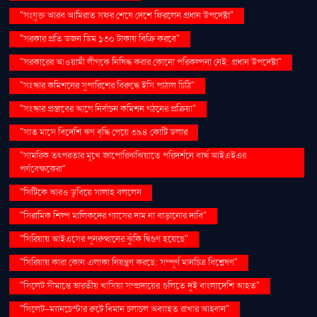
"সংযুক্ত আরব আমিরাত সফর শেষে দেশে ফিরলেন প্রধান উপদেষ্টা"
"সরকার প্রতি ডজন ডিম ১৩০ টাকায় বিক্রি করবে"
"সরকারের আওয়ামী লীগকে নিষিদ্ধ করার কোনো পরিকল্পনা নেই: প্রধান উপদেষ্টা"
"সংস্কার কমিশনের সুপারিশের বিরুদ্ধে ইসি পাঠাল চিঠি"
"সংস্কার প্রস্তাবের আগে নির্বাচন কমিশন গঠনের প্রক্রিয়া"
"সাত মাসে বিদেশি ঋণ বৃদ্ধি পেয়ে ৩৯৪ কোটি ডলার
"সামরিক তৎপরতার মুখে জাপোরিঝঝিয়াতে পরিদর্শনে ব্যর্থ আইএইএর
পর্যবেক্ষকেরা"
"সিটিকে আরও ডুবিয়ে সালাহ বললেন
"সিরামিক শিল্প মালিকদের গ্যাসের দাম না বাড়ানোর দাবি"
"সিরিয়ায় আইএসের পুনরুত্থানের ঝুঁকি দ্বিগুণ হয়েছে"
"সিরিয়ায় কারা কোন এলাকা নিয়ন্ত্রণ করছে: সম্পূর্ণ মানচিত্র বিশ্লেষণ"
"সিলেট সীমান্তে ভারতীয় খাসিয়া সম্প্রদায়ের গুলিতে দুই বাংলাদেশি আহত"
"সিলেট-ম্যানচেস্টার রুটে বিমান চলাচল অব্যাহত রাখার আহ্বান"