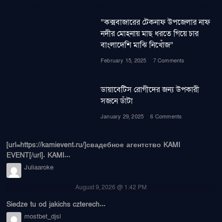
”কক্সবাজারের টেকনাফ উপজেলার নাফ
নদীর মোহনায় মাছ ধরতে গিয়ে চার
বাংলাদেশি মাঝি নিখোঁজ”
February 15, 2025
7 Comments
ডায়াবেটিস রোগীদের জন্য উপকারী
সজনে ডাঁটা
January 29, 2025
6 Comments
[url=https://kamievent.ru/]свадебное агентство KAMI
EVENT[/url]. KAMI...
Juliaaroke
August 9, 2026 @ 1:42 PM
Siedze tu od jakichs czterech...
mostbet_djsl