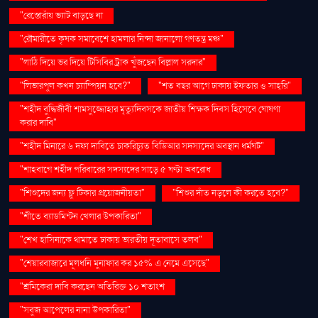
"রেস্তোরাঁয় ভ্যাট বাড়ছে না
"রৌমারীতে কৃষক সমাবেশে হামলার নিন্দা জানালো গণতন্ত্র মঞ্চ"
"লাঠি দিয়ে ভর দিয়ে টিসিবির ট্রাক খুঁজছেন বিল্লাল সরদার"
"লিভারপুল কখন চ্যাম্পিয়ন হবে?"
"শত বছর আগে ঢাকায় ইফতার ও সাহ্‌রি"
"শহীদ বুদ্ধিজীবী শামসুজ্জোহার মৃত্যুদিবসকে জাতীয় শিক্ষক দিবস হিসেবে ঘোষণা
করার দাবি"
"শহীদ মিনারে ৬ দফা দাবিতে চাকরিচ্যুত বিডিআর সদস্যদের অবস্থান ধর্মঘট"
"শাহবাগে শহীদ পরিবারের সদস্যদের সাড়ে ৫ ঘণ্টা অবরোধ
"শিশুদের জন্য ফ্লু টিকার প্রয়োজনীয়তা"
"শিশুর দাঁত নড়লে কী করতে হবে?"
"শীতে ব্যাডমিন্টন খেলার উপকারিতা"
"শেখ হাসিনাকে থামাতে ঢাকায় ভারতীয় দূতাবাসে তলব"
"শেয়ারবাজারে মূলধনি মুনাফার কর ১৫% এ নেমে এসেছে"
"শ্রমিকেরা দাবি করছেন অতিরিক্ত ১০ শতাংশ
"সবুজ আপেলের নানা উপকারিতা"