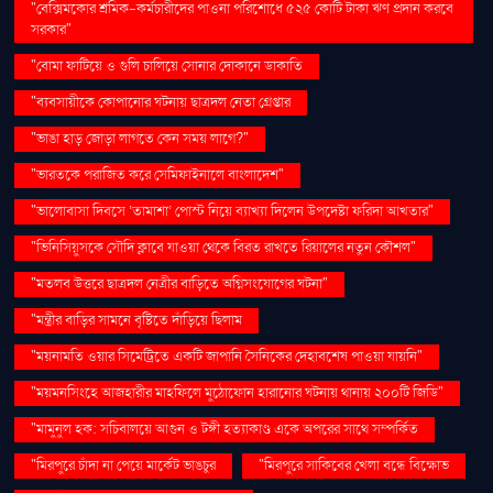
"বেক্সিমকোর শ্রমিক-কর্মচারীদের পাওনা পরিশোধে ৫২৫ কোটি টাকা ঋণ প্রদান করবে
সরকার"
"বোমা ফাটিয়ে ও গুলি চালিয়ে সোনার দোকানে ডাকাতি
"ব্যবসায়ীকে কোপানোর ঘটনায় ছাত্রদল নেতা গ্রেপ্তার
"ভাঙা হাড় জোড়া লাগতে কেন সময় লাগে?"
"ভারতকে পরাজিত করে সেমিফাইনালে বাংলাদেশ"
"ভালোবাসা দিবসে ‘তামাশা’ পোস্ট নিয়ে ব্যাখ্যা দিলেন উপদেষ্টা ফরিদা আখতার"
"ভিনিসিয়ুসকে সৌদি ক্লাবে যাওয়া থেকে বিরত রাখতে রিয়ালের নতুন কৌশল"
"মতলব উত্তরে ছাত্রদল নেত্রীর বাড়িতে অগ্নিসংযোগের ঘটনা"
"মন্ত্রীর বাড়ির সামনে বৃষ্টিতে দাঁড়িয়ে ছিলাম
"ময়নামতি ওয়ার সিমেট্রিতে একটি জাপানি সৈনিকের দেহাবশেষ পাওয়া যায়নি"
"ময়মনসিংহে আজহারীর মাহফিলে মুঠোফোন হারানোর ঘটনায় থানায় ২০০টি জিডি"
"মামুনুল হক: সচিবালয়ে আগুন ও টঙ্গী হত্যাকাণ্ড একে অপরের সাথে সম্পর্কিত
"মিরপুরে চাঁদা না পেয়ে মার্কেট ভাঙচুর
"মিরপুরে সাকিবের খেলা বন্ধে বিক্ষোভ