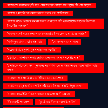
"গণমাধ্যম সরকার অখুশি হবে এমন সংবাদ প্রকাশে ভয় পাচ্ছে: জি এম কাদের"
"গাজায় ২ মার্চের পর খাদ্য সহায়তা প্রবাহ বন্ধ: জাতিসংঘ"
"গাজায় অবৈধ আদেশ অমান্য করতে সেনাদের প্রতি ইসরায়েলের সাবেক নিরাপত্তা
উপদেষ্টার আহ্বান"'
"গাজার সংঘর্ষ বন্ধের জন্য আলোচনার প্রতি ইসরায়েল ও হামাসের আগ্রহ"
"গাজীপুরে হামলা: ওসি প্রত্যাহার
"গোসলের আগে না পরে
"ঘরের বাতাসে দূষণ: সুস্থ থাকার জন্য করণীয়".
"চট্টগ্রামের আঞ্চলিক ভাষায় রোহিঙ্গাদের জন্য প্রধান উপদেষ্টার বার্তা"
"চাকরিতে প্রবেশের জন্য পুরুষদের বয়সসীমা ৩৫ ও নারীদের ৩৭ বছরে উন্নীত করার
প্রস্তাব"
"চার মাস ধরে রপ্তানি আয় ৪ বিলিয়ন ডলারের উপরে"
"চারটি পদ ছাড়া জাতীয় নাগরিক কমিটির বাকি সব কমিটি বিলুপ্ত ঘোষণা"
"চারবার বসতভিটা সরিয়েও ভাঙনের আতঙ্কে আলী আহমদ"
"চীনের ৫টি পদক্ষেপ
"চুয়েট ছাত্রলীগের সভাপতি আটক"