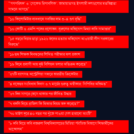
"‘গণপরিষদ’ ও ‘সেকেন্ড রিপাবলিক’: জামায়াতসহ ইসলামী দলগুলোর মতভিন্নতা
সামনে আসছে"
"১০ কিলোমিটার ব্যবধানে সবজির দাম ৩-৪ গুণ বৃদ্ধি"
"১০ কোটি ও এমপি পদের প্রলোভন: নুরুলের অভিযোগ মিথ্যা দাবি সামান্তার"
"১৫ বছরে বিচার ছাড়া ১৯২৬ জনের হত্যার অভিযোগ আওয়ামী লীগ সরকারের
বিরুদ্ধে"
"১৮তম শিক্ষক নিবন্ধনের লিখিত পরীক্ষার ফল প্রকাশ
"১৯ দিনে প্রবাসী আয় দুই বিলিয়ন ডলার অতিক্রম করেছে"
"২৭টি ব্যাগসহ অস্ট্রেলিয়া সফরে ভারতীয় ক্রিকেটার
"৪ নভেম্বর সংবিধান দিবস ও ৭ মার্চের গুরুত্ব অস্বীকার: সিপিবির অভিমত"
"৬৭ দিন সাগরে ভেসে থাকার পর জীবিত উদ্ধার
"৭ বদলি নিয়ে ব্রাজিল কি ফিফার নিয়ম ভঙ্গ করেছে?"
"৭০ মাইল দূরে ৪০ বছর পর খুঁজে পাওয়া গেল হারানো আংটি"
"৮ দবি নিয়ে কবি নজরুল বিশ্ববিদ্যালয়ের মিডিয়া স্টাডিজ বিভাগে শিক্ষার্থীদের
আন্দোলন"