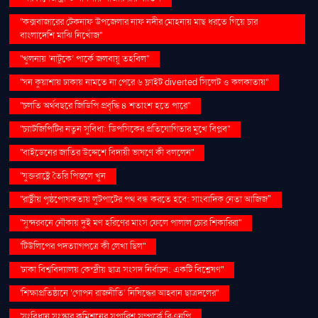
''কক্সবাজারের টেকনাফ উপজেলার নাফ নদীর মোহনায় মাছ ধরতে গিয়ে চার
বাংলাদেশি মাঝি নিখোঁজ''
''খুলনায় ‘নাটুকে’ পার্কে জলবায়ু তহবিল''
''ঘন কুয়াশায় ঢাকায় নামতে না পেরে ৬ ফ্লাইট diverted সিলেট ও কলকাতায়''
''চলতি অর্থবছরে জিডিপি প্রবৃদ্ধি ৪ শতাংশ হতে পারে''
''চ্যাটজিপিটির নতুন সুবিধা: ডিপসিকের প্রতিযোগিতার মুখে বিপ্লব''
''বাইডেনের জাতির উদ্দেশে বিদায়ী ভাষণে কী বললেন''
''যুক্তরাষ্ট্রে তৈরি পিস্তলে খুন
''রাষ্ট্রীয় পৃষ্ঠপোষকতায় লুটপাটের পথ বন্ধ করতে হবে: সাংবাদিক নেতা আজিজ"
''সুন্দরবনে নৌকায় দুই মণ হরিণের মাংস ফেলে পালাল চোর শিকারিরা''
'টিউলিপের পদত্যাগপত্রে কী লেখা ছিল''
'ঢাকা বিশ্ববিদ্যালয় কেন্দ্রীয় ছাত্র সংসদ নির্বাচন: একটি বিশ্লেষণ''
'শিক্ষাপ্রতিষ্ঠানে ‘গোপন রাজনীতি’ নিষিদ্ধের আহ্বান ছাত্রদলের''
'সংবিধান সংস্কার কমিশনের সুপারিশ সম্পর্কে বিএনপি