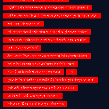
‘অস্ট্রেলিয়া প্রতি মিনিটে ভারতকে স্মরণ করিয়ে দেবে ধবলধোলাইয়ের কথা’
‘ইইউ ও ইউরোপীয় বিনিয়োগ ব্যাংক বাংলাদেশকে পরিবেশ সুরক্ষায় সহায়তা দেবে’
‘এটা হয়তো আমার শেষ ম্যাচ’"
‘গণ–অভ্যুত্থান পরবর্তী বিশ্ববিদ্যালয় ক্যাম্পাসে শান্তিপূর্ণ পরিবেশ প্রতিষ্ঠিত’
‘জয় বাংলা’কে জাতীয় স্লোগান ঘোষণা করে হাইকোর্টের দেওয়া রায় স্থগিত
‘জাতীয় দলে আর খেলছি না’
‘ট্রাম্প একজন উন্মাদ’: গাজা দখলের পরিকল্পনায় ফিলিস্তিনিদের প্রতিক্রিয়া
‘নির্বাচন বিলম্বিত হওয়ার সংস্কারের বিরুদ্ধে বিএনপি’র অবস্থান’
‘পাঠান টু’ এর চিত্রনাট্য শাহরুখের মন জয় করেছে
‘মা
‘মুনাফেকি’ নিয়ে রিজভীর মন্তব্য জাতীয় ঐক্যবিরোধী ও দুরভিসন্ধিপূর্ণ: জামায়াত"
‘যুদ্ধবিরোধী’ রবীন্দ্রনাথ ঠাকুরের কাছে এক ইংরেজ মায়ের চিঠি
‘রোহিত শর্মা - মোটা এবং গড়পড়তা খেলোয়াড়’
‘শিবিরের কমিটি’তে থাকার বিষয়ে পূজা চেরির বক্তব্য