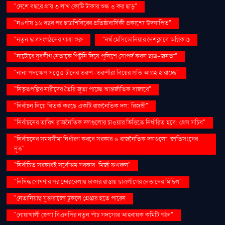
"দেশে বছরে প্রায় ৩ লাখ কোটি টাকার শুল্ক ও কর ছাড়"
"নওগাঁয় ১৬ বছর পর ছাত্রশিবিরের প্রতিষ্ঠাবার্ষিকী প্রকাশ্যে উদযাপিত"
"নতুন ছাত্রসংগঠনের যাত্রা শুরু
"নর্থ মেসিডোনিয়ার নৈশক্লাবে অগ্নিকাণ্ড
"নাটোরে যুবলীগ নেতাকে পিটুনি দিয়ে পুলিশে সোপর্দ করল ছাত্র-জনতা"
"নানা পদক্ষেপ সত্ত্বেও চীনের তরুণ-তরুণীরা বিয়ের প্রতি আগ্রহ হারাচ্ছে"
"নিভৃতপল্লির নারীদের তৈরি জুতা পাচ্ছে আন্তর্জাতিক বাজারে"
"নির্বাচন নিয়ে বিতর্ক করছে একটি রাজনৈতিক দল: রিজভী"
"নির্বাচনের তারিখ রাজনৈতিক দলগুলোর চাওয়ার ভিত্তিতে নির্ধারিত হবে: প্রেস সচিব"
"নির্বাচনের সময়সীমা নির্ধারণ করবে সরকার ও রাজনৈতিক দলগুলো: জাতিসংঘের
দূত"
"নির্বাচিত সরকারই সর্বোত্তম সরকার: মির্জা ফখরুল"
"নিষিদ্ধ ঘোষণার পর ভোরবেলায় ঢাকার রাস্তায় ছাত্রলীগের নেতাদের মিছিল"
"নেতানিয়াহু যুক্তরাজ্যে ঢুকলে গ্রেপ্তার হতে পারেন
"নোয়াখালী জেলা বিএনপির নতুন পাঁচ সদস্যের আহ্বায়ক কমিটি গঠন"