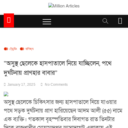
Skip
to
Million Articles
content
M
e
n
u
B
u
ট্রেন্ডিং
বাণিজ্য
t
t
“অসুস্থ ছেলেকে হাসপাতালে নিয়ে যাচ্ছিলেন, পথে
o
দুর্ঘটনায় প্রাণহার বাবার”
n
January 17, 2025
No Comments
অসুস্থ ছেলেকে চিকিৎসার জন্য হাসপাতালে নিয়ে যাওয়ার
পথে সড়ক দুর্ঘটনায় প্রাণ হারিয়েছেন আদম আলী (৫৫) নামে
এক ব্যক্তি। গতকাল বৃহস্পতিবার দিবাগত রাত তিনটার
দিকে রাজধানীর মোহাম্মদপুর আসাদগেট এলাকায় এই