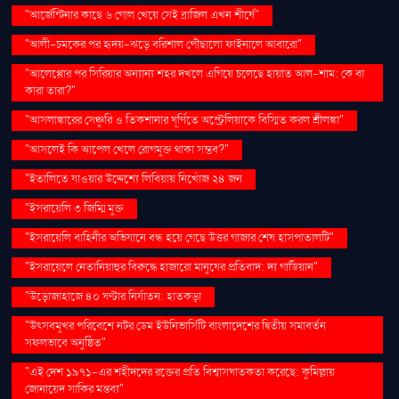
"আর্জেন্টিনার কাছে ৬ গোল খেয়ে সেই ব্রাজিল এখন শীর্ষে"
"আলী-চমকের পর হৃদয়-ঝড়ে বরিশাল পৌঁছালো ফাইনালে আবারো"
"আলেপ্পোর পর সিরিয়ার অন্যান্য শহর দখলে এগিয়ে চলেছে হায়াত আল-শাম: কে বা
কারা তারা?"
"আসলাঙ্কারের সেঞ্চুরি ও তিকশানার ঘূর্ণিতে অস্ট্রেলিয়াকে বিস্মিত করল শ্রীলঙ্কা"
"আসলেই কি আপেল খেলে রোগমুক্ত থাকা সম্ভব?"
"ইতালিতে যাওয়ার উদ্দেশ্যে লিবিয়ায় নিখোঁজ ২৪ জন
"ইসরায়েলি ৩ জিম্মি মুক্ত
"ইসরায়েলি বাহিনীর অভিযানে বন্ধ হয়ে গেছে উত্তর গাজার শেষ হাসপাতালটি"
"ইসরায়েলে নেতানিয়াহুর বিরুদ্ধে হাজারো মানুষের প্রতিবাদ: দ্য গার্ডিয়ান"
"উড়োজাহাজে ৪০ ঘণ্টার নির্যাতন: হাতকড়া
"উৎসবমুখর পরিবেশে নটর ডেম ইউনিভার্সিটি বাংলাদেশের দ্বিতীয় সমাবর্তন
সফলভাবে অনুষ্ঠিত"
"এই দেশ ১৯৭১-এর শহীদদের রক্তের প্রতি বিশ্বাসঘাতকতা করেছে: কুমিল্লায়
জোনায়েদ সাকির মন্তব্য"