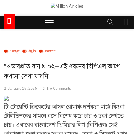
Skip
to
Million Articles
content
M
e
n
u
B
u
খেলাধুলা
ট্রেন্ডিং
বাংলাদেশ
t
t
”ওভারপ্রতি রান ৯.০২—এই ধরনের বিপিএল আগে
o
কখনো দেখা যায়নি”
n
January 15, 2025
No Comments
টি-টোয়েন্টি ক্রিকেটের আসল রোমাঞ্চ দর্শকরা মাঠে কিংবা
টেলিভিশনের সামনে বসে বিশেষ করে চার ও ছক্কা দেখতে
চায়। এবারের বাংলাদেশ প্রিমিয়ার লিগ (বিপিএল) সেই
আকাঙ্ক্ষা পূরণ করতে সক্ষম হয়েছে। ঢাকা ও সিলেটে প্রথম