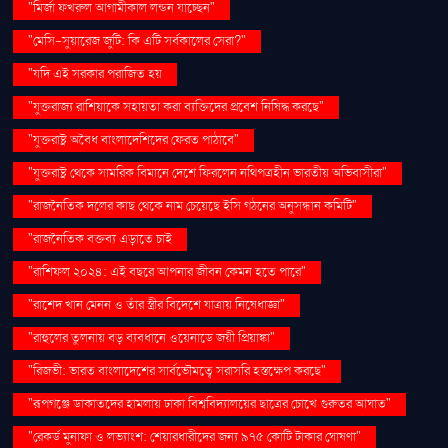
"মির্জা ফখরুল আগামীকাল লন্ডন যাচ্ছেন"
"মেসি-সুয়ারেজ জুটি: কি এটি সর্বকালের সেরা?"
"যদি এই সরকার পরাজিত হয়
"যুক্তরাজ্য রাশিয়াকে সহায়তা করা ব্যক্তিদের প্রবেশ নিষিদ্ধ করছে"
"যুক্তরাষ্ট্র অবৈধ বাংলাদেশিদের ফেরত পাঠাবে"
"যুক্তরাষ্ট্র থেকে সামরিক বিমানে দেশে ফিরলেন নথিপত্রহীন ভারতীয় অভিবাসীরা"
"রাজনৈতিক দলের কাছ থেকে নাম চেয়েছে ইসি গঠনের অনুসন্ধান কমিটি"
"রাজনৈতিক বক্তব্য এড়াতে চাই
"রাশিফল ২০২৪: এই বছরে আপনার জীবন কেমন হতে পারে"
"রাশেদ খান মেনন ও তাঁর স্ত্রীর বিদেশে যাত্রায় নিষেধাজ্ঞা"
"রাহুলের তুলনায় বড় ব্যবধানে ওয়েনাডে জয়ী প্রিয়াঙ্কা"
"রিজভী: ভারত বাংলাদেশের সার্বভৌমত্বে সরাসরি হস্তক্ষেপ করছে"
"রূপগঞ্জে ডাকাতদের হামলায় ঢাকা বিশ্ববিদ্যালয়ের ছাত্রের চোখে গুরুতর আঘাত"
"রেকর্ড মুনাফা ও লভ্যাংশ: শেয়ারধারীদের জন্য ৯৭৫ কোটি টাকার ঘোষণা"