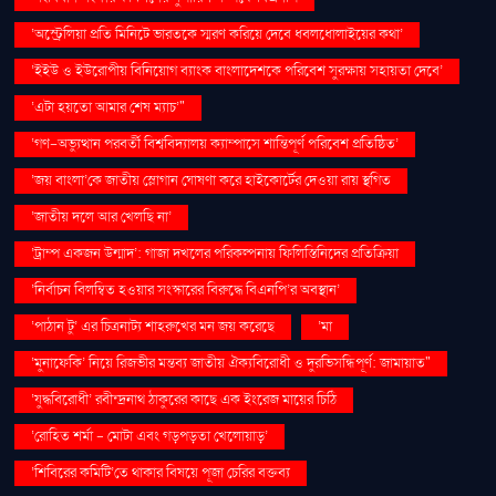
‘অস্ট্রেলিয়া প্রতি মিনিটে ভারতকে স্মরণ করিয়ে দেবে ধবলধোলাইয়ের কথা’
‘ইইউ ও ইউরোপীয় বিনিয়োগ ব্যাংক বাংলাদেশকে পরিবেশ সুরক্ষায় সহায়তা দেবে’
‘এটা হয়তো আমার শেষ ম্যাচ’"
‘গণ–অভ্যুত্থান পরবর্তী বিশ্ববিদ্যালয় ক্যাম্পাসে শান্তিপূর্ণ পরিবেশ প্রতিষ্ঠিত’
‘জয় বাংলা’কে জাতীয় স্লোগান ঘোষণা করে হাইকোর্টের দেওয়া রায় স্থগিত
‘জাতীয় দলে আর খেলছি না’
‘ট্রাম্প একজন উন্মাদ’: গাজা দখলের পরিকল্পনায় ফিলিস্তিনিদের প্রতিক্রিয়া
‘নির্বাচন বিলম্বিত হওয়ার সংস্কারের বিরুদ্ধে বিএনপি’র অবস্থান’
‘পাঠান টু’ এর চিত্রনাট্য শাহরুখের মন জয় করেছে
‘মা
‘মুনাফেকি’ নিয়ে রিজভীর মন্তব্য জাতীয় ঐক্যবিরোধী ও দুরভিসন্ধিপূর্ণ: জামায়াত"
‘যুদ্ধবিরোধী’ রবীন্দ্রনাথ ঠাকুরের কাছে এক ইংরেজ মায়ের চিঠি
‘রোহিত শর্মা - মোটা এবং গড়পড়তা খেলোয়াড়’
‘শিবিরের কমিটি’তে থাকার বিষয়ে পূজা চেরির বক্তব্য