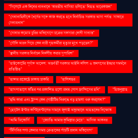
"সিলেটে এক দিনের ব্যবধানে ‘ভারতীয় খাসিয়া গু‌লিতে’ নিহত আরেকজন"
"সেনাবাহিনীকে ধৈর্যের সঙ্গে কাজ করতে হবে নির্বাচিত সরকার আসা পর্যন্ত: সাভারে
সেনাপ্রধান"
"সোনার কমোড চুরির অভিযোগে চক্রের সদস্যরা দোষী সাব্যস্ত"
"সৌদি আরব গিয়ে কেন নারী গৃহকর্মীরা মৃত্যুর মুখে পড়ছেন?"
"স্থানীয় সরকার নির্বাচন নির্দলীয় করার সুপারিশ"
"হাইকোর্টের পূর্ণাঙ্গ আদেশ: অন্তর্বর্তী সরকার আইনি দলিল ও জনগণের ইচ্ছার সমর্থনে
প্রতিষ্ঠিত"
"হাঙ্গার প্রজেক্টে ঢাকায় চাকরি
"হালিশহর
"হাসপাতালে ভর্তির পর প্রকাশিত হলো প্রথম পোপ ফ্রান্সিসের ছবি"
"হিজবুল্লাহ
"হুথি কারা এবং ট্রাম্প কেন গোষ্ঠীটির বিরুদ্ধে বড় হামলা শুরু করলেন?"
"হোটেল ইন্টার কন্টিনেন্টালের সামনে জুলাই অভ্যুত্থানে আহতদের বিক্ষোভ
“আমি ডিভোর্সি
“জ্যোতি আমার কুমিল্লার মেয়ে”: আসিফ আকবর
“টিসিবির পণ্য কেনার সময় ক্রেতাদের পাঁচটি প্রধান অভিযোগ”