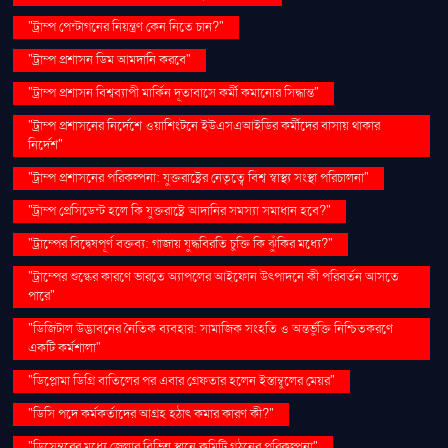
"ট্রাম্প পেন্টাগনের নিয়ন্ত্রণ কেন নিতে চান?"
"ট্রাম্প প্রশাসন ডিম আমদানি করবে"
"ট্রাম্প প্রশাসন বিশ্বব্যাপী মার্কিন দূতাবাসে কর্মী কমানোর সিদ্ধান্ত"
"ট্রাম্প প্রশাসনের নির্দেশে ওয়াশিংটনে ইউএসএআইডির কর্মীদের বাসায় থাকার
নির্দেশ"
"ট্রাম্প প্রশাসনের পরিকল্পনা: যুক্তরাষ্ট্রের নেতৃত্বে বিশ্ব স্বাস্থ্য সংস্থা পরিচালনা"
"ট্রাম্প প্রেসিডেন্ট হলে কি যুক্তরাষ্ট্রে আদানির সমস্যা সমাধান হবে?"
"ট্রাম্পের বিদ্বেষপূর্ণ বক্তব্য: গাজায় যুদ্ধবিরতি চুক্তি কি ঝুঁকির মধ্যে?"
"ট্রাম্পের শুল্কের কারণে ভারতে অ্যাপলের আইফোন উৎপাদনে কী পরিবর্তন আসতে
পারে"
"ডিজিটাল উদ্ভাবনের নৈতিক ব্যবহার: সামাজিক সংহতি ও অন্তর্ভুক্তি নিশ্চিতকরণে
একটি কর্মশালা"
"ডিপ্লোমা ডিগ্রি বাতিলের পর এবার গ্রেফতার হলেন ইস্তাম্বুলের মেয়র"
"ডিসি পদে কর্মকর্তাদের আগ্রহ হঠাৎ কমার কারণ কী?"
"ডিসেম্বরের মধ্যে জেলার বিভিন্ন স্থানে কমিটি গঠনের পরিকল্পনা"