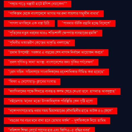
"পদ্মার পাড়ে অস্থায়ী হাটে ইলিশ বেচাকেনা"''
"পাকিস্তান থেকে বাংলাদেশে আসার পর রুনা লায়লার সম্মুখীন বাধার"
"পাগলা মসজিদে এক বস্তা চিঠি:
"পাবনার শুঁটকি রপ্তানি হচ্ছে বিদেশে"
"পুতিনের নতুন ধরনের আরও শক্তিশালী ক্ষেপণাস্ত্র ব্যবহারের হুমকি"
"পৃথিবীর অভ্যন্তরীণ কেন্দ্রের আকৃতি বদলাচ্ছে"
"প্রধান উপদেষ্টা: সরকার এ বছরের শেষ নাগাদ নির্বাচন আয়োজন করবে"
"প্রবল ঘূর্ণিঝড় 'দানা' আসন্ন: বাংলাদেশের জন্য ঝুঁকির পর্যবেক্ষণ"
"প্রেস সচিব: সচিবালয়ে সাংবাদিকদের প্রবেশাধিকার সীমিত করা হয়েছে"
"ফিফা ও খেলোয়াড়-ক্লাবের সংঘাত
"ফ্যাসিবাদের পক্ষে লিখতে ব্যবহৃত কলম ভেঙে দেওয়া হবে: হাসনাত আবদুল্লাহ"
"বইমেলায় ‘মবের’ মতো উসকানিমূলক পরিস্থিতি কেন সৃষ্টি হলো
"বঙ্গোপসাগরে মাছ ধরার সময় মিয়ানমারের নৌবাহিনীর হাতে আটক ৫৬ জেলে"
"বছরের পর বছর মনে রাখা হবে তোমার অর্জন" – মুশফিককে নিয়ে তামিম
"বরিশাল শিক্ষা বোর্ডে পাসের হার এবং জিপিএ-৫ বৃদ্ধির খবর"