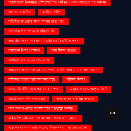
অক্সফোর্ডের বিজ্ঞানীরা টেলিপোর্টেশন প্রযুক্তিতে অর্জন করেছেন বড় সাফল্য
অগ্রযাত্রার যাত্রীরা
অটোমোবাইল
অতিরিক্ত চা খেলে যেসব সমস্যা হতে পারে
অতিরিক্ত লবণ খাওয়ার পরিণতি কী
অনলাইন ব্যবসা পরিচালনায় হাইকোর্টের ৯টি নির্দেশনা
অনলাইন শিক্ষা প্ল্যাটফর্ম
অন্য দিনের মতোই
অপরিকল্পিত ঋণের বৃহৎ বোঝা
অপ্রাপ্তবয়স্কদের সঙ্গে প্রেমের সম্পর্ক: আইনি বাধা ও সামাজিক সমস্যা
অভিজ্ঞতা ছাড়াই আবেদন করা যাবে
অভিনয় শিল্পী
অভিনেত্রী কীর্তি সুরেশের বিবাহ সম্পন্ন
অস্কার জিততে পারবেন কি?
অ্যাডমিনকে গুলি করে হত্যা
অ্যালোভেরার বিভিন্ন ব্যবহার
আইএসআইএসের পতাকা হাতে যুক্তরাষ্ট্রে হামলা!
TOP
আইন উপদেষ্টা অধ্যাপক আসিফ নজরুল জানিয়েছেন
আইনের শাসন না থাকলে কেউ নিরাপদ নয় - তারেক রহমান