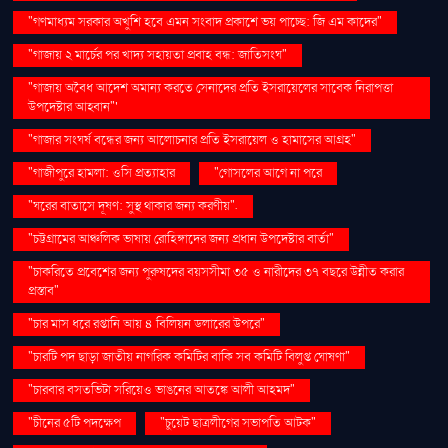
"গণমাধ্যম সরকার অখুশি হবে এমন সংবাদ প্রকাশে ভয় পাচ্ছে: জি এম কাদের"
"গাজায় ২ মার্চের পর খাদ্য সহায়তা প্রবাহ বন্ধ: জাতিসংঘ"
"গাজায় অবৈধ আদেশ অমান্য করতে সেনাদের প্রতি ইসরায়েলের সাবেক নিরাপত্তা
উপদেষ্টার আহ্বান"'
"গাজার সংঘর্ষ বন্ধের জন্য আলোচনার প্রতি ইসরায়েল ও হামাসের আগ্রহ"
"গাজীপুরে হামলা: ওসি প্রত্যাহার
"গোসলের আগে না পরে
"ঘরের বাতাসে দূষণ: সুস্থ থাকার জন্য করণীয়".
"চট্টগ্রামের আঞ্চলিক ভাষায় রোহিঙ্গাদের জন্য প্রধান উপদেষ্টার বার্তা"
"চাকরিতে প্রবেশের জন্য পুরুষদের বয়সসীমা ৩৫ ও নারীদের ৩৭ বছরে উন্নীত করার
প্রস্তাব"
"চার মাস ধরে রপ্তানি আয় ৪ বিলিয়ন ডলারের উপরে"
"চারটি পদ ছাড়া জাতীয় নাগরিক কমিটির বাকি সব কমিটি বিলুপ্ত ঘোষণা"
"চারবার বসতভিটা সরিয়েও ভাঙনের আতঙ্কে আলী আহমদ"
"চীনের ৫টি পদক্ষেপ
"চুয়েট ছাত্রলীগের সভাপতি আটক"