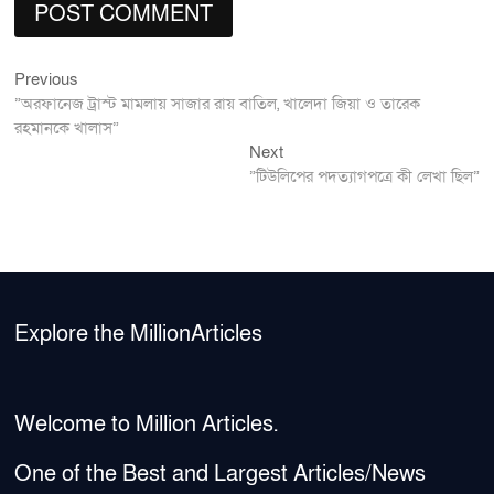
Previous
Post
Previous
post:
”অরফানেজ ট্রাস্ট মামলায় সাজার রায় বাতিল, খালেদা জিয়া ও তারেক
navigation
রহমানকে খালাস”
Next
Next
post:
”টিউলিপের পদত্যাগপত্রে কী লেখা ছিল”
Explore the MillionArticles
Welcome to Million Articles.
One of the Best and Largest Articles/News