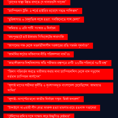
"চোখের স্বাস্থ্য উন্নত রাখতে যে খাবারগুলি খাবেন"
"চ্যাম্পিয়নস ট্রফি: ২ শর্তে হাইব্রিড মডেলে সম্মত পাকিস্তান"
"ছুরিকাঘাত ও বৈদ্যুতিক শকে হত্যা: সবজিখেতে লাশ ফেলা"
"জমিয়ত ও এবি পার্টি: সংস্কার ও নির্বাচন
"জয়পুরহাটে হাট ইজারায় সিন্ডিকেটের কারসাজি
"জাপানের পক্ষ থেকে অন্তর্বর্তীকালীন সরকারের প্রতি সমর্থন পুনর্ব্যক্ত"
"জার্মানির কঠোর অভিবাসন নীতি পরিকল্পনা ব্যর্থ"m
"জাহাঙ্গীরনগর বিশ্ববিদ্যালয় ভর্তি পরীক্ষার প্রশ্নপত্রে ত্রুটি: ৮০টির পরিবর্তে ৭৮টি প্রশ্ন"
"জিনস পরিবর্তন করতে অস্বীকার করায় দাবা চ্যাম্পিয়নশিপ থেকে বাদ পড়লেন
বর্তমান চ্যাম্পিয়ন কার্লসেন"
"জুলাই মাসের শহীদরা দুর্নীতি ও দুঃশাসনমুক্ত বাংলাদেশ চেয়েছিলেন: জামায়াত
আমির"
"জুলাই-আগস্টের মধ্যে জাতীয় নির্বাচন সম্ভব: মির্জা ফখরুল"
"টাঙ্গাইলে আওয়ামী লীগ নেতা ফারুক হত্যা মামলার রায়ে হতবাক সন্তানেরা
"টেনিসের রানি’র সঙ্গে সাক্ষাৎ করে উচ্ছ্বসিত নেইমার"