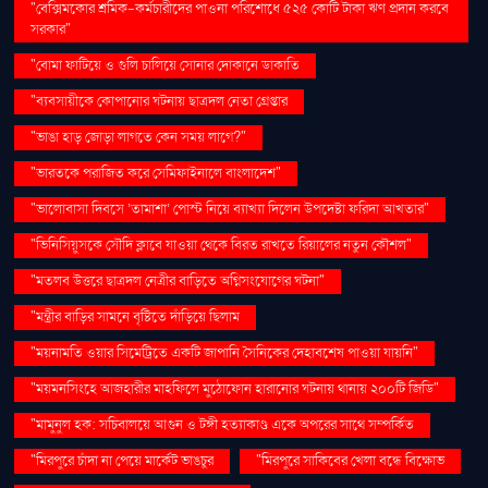
"বেক্সিমকোর শ্রমিক-কর্মচারীদের পাওনা পরিশোধে ৫২৫ কোটি টাকা ঋণ প্রদান করবে
সরকার"
"বোমা ফাটিয়ে ও গুলি চালিয়ে সোনার দোকানে ডাকাতি
"ব্যবসায়ীকে কোপানোর ঘটনায় ছাত্রদল নেতা গ্রেপ্তার
"ভাঙা হাড় জোড়া লাগতে কেন সময় লাগে?"
"ভারতকে পরাজিত করে সেমিফাইনালে বাংলাদেশ"
"ভালোবাসা দিবসে ‘তামাশা’ পোস্ট নিয়ে ব্যাখ্যা দিলেন উপদেষ্টা ফরিদা আখতার"
"ভিনিসিয়ুসকে সৌদি ক্লাবে যাওয়া থেকে বিরত রাখতে রিয়ালের নতুন কৌশল"
"মতলব উত্তরে ছাত্রদল নেত্রীর বাড়িতে অগ্নিসংযোগের ঘটনা"
"মন্ত্রীর বাড়ির সামনে বৃষ্টিতে দাঁড়িয়ে ছিলাম
"ময়নামতি ওয়ার সিমেট্রিতে একটি জাপানি সৈনিকের দেহাবশেষ পাওয়া যায়নি"
"ময়মনসিংহে আজহারীর মাহফিলে মুঠোফোন হারানোর ঘটনায় থানায় ২০০টি জিডি"
"মামুনুল হক: সচিবালয়ে আগুন ও টঙ্গী হত্যাকাণ্ড একে অপরের সাথে সম্পর্কিত
"মিরপুরে চাঁদা না পেয়ে মার্কেট ভাঙচুর
"মিরপুরে সাকিবের খেলা বন্ধে বিক্ষোভ