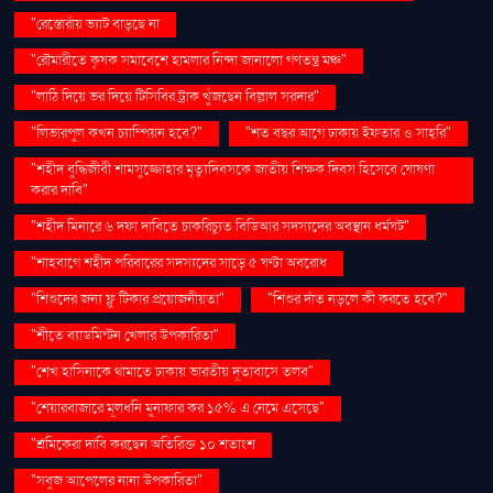
"রেস্তোরাঁয় ভ্যাট বাড়ছে না
"রৌমারীতে কৃষক সমাবেশে হামলার নিন্দা জানালো গণতন্ত্র মঞ্চ"
"লাঠি দিয়ে ভর দিয়ে টিসিবির ট্রাক খুঁজছেন বিল্লাল সরদার"
"লিভারপুল কখন চ্যাম্পিয়ন হবে?"
"শত বছর আগে ঢাকায় ইফতার ও সাহ্‌রি"
"শহীদ বুদ্ধিজীবী শামসুজ্জোহার মৃত্যুদিবসকে জাতীয় শিক্ষক দিবস হিসেবে ঘোষণা
করার দাবি"
"শহীদ মিনারে ৬ দফা দাবিতে চাকরিচ্যুত বিডিআর সদস্যদের অবস্থান ধর্মঘট"
"শাহবাগে শহীদ পরিবারের সদস্যদের সাড়ে ৫ ঘণ্টা অবরোধ
"শিশুদের জন্য ফ্লু টিকার প্রয়োজনীয়তা"
"শিশুর দাঁত নড়লে কী করতে হবে?"
"শীতে ব্যাডমিন্টন খেলার উপকারিতা"
"শেখ হাসিনাকে থামাতে ঢাকায় ভারতীয় দূতাবাসে তলব"
"শেয়ারবাজারে মূলধনি মুনাফার কর ১৫% এ নেমে এসেছে"
"শ্রমিকেরা দাবি করছেন অতিরিক্ত ১০ শতাংশ
"সবুজ আপেলের নানা উপকারিতা"