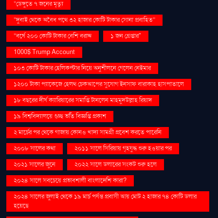
“ডেঙ্গুতে ৭ জনের মৃত্যু
“দুবাই থেকে অবৈধ পথে ৩২ হাজার কোটি টাকার সোনা প্রবাহিত”
“বর্ষে ২০০ কোটি টাকার বেশি বরাদ্দ
১ জন গ্রেপ্তার"
1000$ Trump Account
১০৩ কোটি টাকার হেলিকপ্টার নিয়ে অনুশীলনে গেলেন নেইমার
১২০০ টাকা প্যাকেজে হেলথ চেকআপের সুযোগ ইনসাফ বারাকাহ হাসপাতালে
১৮ বছরের দীর্ঘ ক্যারিয়ারের সমাপ্তি টানলেন মাহমুদউল্লাহ রিয়াদ
১৯ বিশ্ববিদ্যালয়ে গুচ্ছ ভর্তি বিজ্ঞপ্তি প্রকাশ
২ মার্চের পর থেকে গাজায় কোনও খাদ্য সামগ্রী প্রবেশ করতে পারেনি
২০০৮ সালের কথা
২০১১ সালে সিরিয়ায় গৃহযুদ্ধ শুরু হওয়ার পর
২০২১ সালের জুনে
২০২২ সালে ডলারের সংকট শুরু হলে
২০২৪ সালে সবচেয়ে প্রভাবশালী বাংলাদেশি কারা?
২০২৪ সালের জুলাই থেকে ১৯ মার্চ পর্যন্ত প্রবাসী আয় মোট ২ হাজার ৭৪ কোটি ডলার
হয়েছে