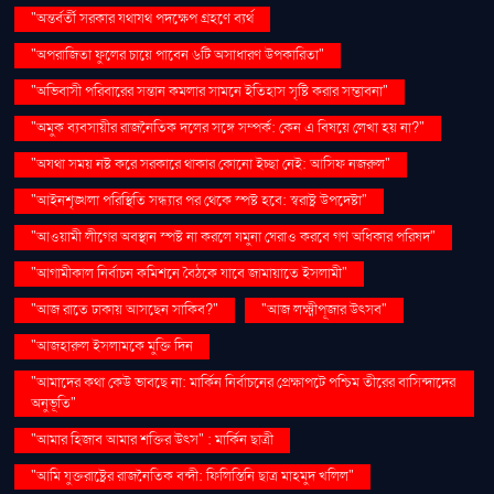
"অন্তর্বর্তী সরকার যথাযথ পদক্ষেপ গ্রহণে ব্যর্থ
"অপরাজিতা ফুলের চায়ে পাবেন ৬টি অসাধারণ উপকারিতা"
"অভিবাসী পরিবারের সন্তান কমলার সামনে ইতিহাস সৃষ্টি করার সম্ভাবনা"
"অমুক ব্যবসায়ীর রাজনৈতিক দলের সঙ্গে সম্পর্ক: কেন এ বিষয়ে লেখা হয় না?"
"অযথা সময় নষ্ট করে সরকারে থাকার কোনো ইচ্ছা নেই: আসিফ নজরুল"
"আইনশৃঙ্খলা পরিস্থিতি সন্ধ্যার পর থেকে স্পষ্ট হবে: স্বরাষ্ট্র উপদেষ্টা"
"আওয়ামী লীগের অবস্থান স্পষ্ট না করলে যমুনা ঘেরাও করবে গণ অধিকার পরিষদ"
"আগামীকাল নির্বাচন কমিশনে বৈঠকে যাবে জামায়াতে ইসলামী"
"আজ রাতে ঢাকায় আসছেন সাকিব?"
"আজ লক্ষ্মীপূজার উৎসব"
"আজহারুল ইসলামকে মুক্তি দিন
"আমাদের কথা কেউ ভাবছে না: মার্কিন নির্বাচনের প্রেক্ষাপটে পশ্চিম তীরের বাসিন্দাদের
অনুভূতি"
"আমার হিজাব আমার শক্তির উৎস" : মার্কিন ছাত্রী
"আমি যুক্তরাষ্ট্রের রাজনৈতিক বন্দী: ফিলিস্তিনি ছাত্র মাহমুদ খলিল"