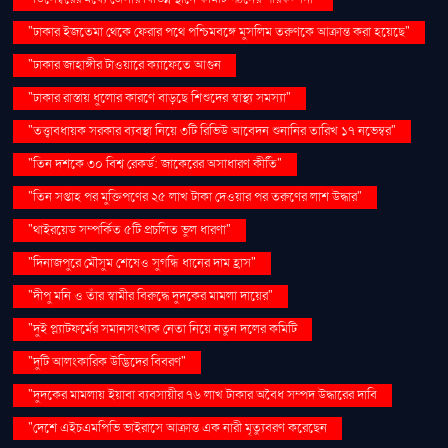
"ঢাকার ইজতেমা থেকে ফেরার পথে পশ্চিমবঙ্গে মুসলিম তরুণকে আক্রান্ত করা হয়েছে"
"ঢাকার জাহাঙ্গীর টাওয়ারে ক্যাফেতে আগুন
"ঢাকার রাস্তায় ধুলোর কারণে বাড়ছে শিশুদের স্বাস্থ্য সমস্যা"
"তত্ত্বাবধায়ক সরকার ব্যবস্থা নিয়ে ৩টি রিভিউ আবেদন শুনানির তারিখ ১৭ নভেম্বর"
"তিন দশকে ৩০ বিশ্ব রেকর্ড: জাকেরের অসাধারণ কীর্তি"
"তিন সপ্তাহ পর মুক্তিপণের ২৫ লাখ টাকা দেওয়ার পর তরুণের লাশ উদ্ধার"
"থাইরয়েড সম্পর্কিত ৫টি প্রচলিত ভুল ধারণা"
"দিনাজপুরে মৌসুম শেষেও সুগন্ধি ধানের দাম হ্রাস"
"দীপু মনি ও তাঁর স্বামীর বিরুদ্ধে দুদকের মামলা দায়ের"
"দুই প্ল্যাটফর্মের সমানসংখ্যক নেতা নিয়ে নতুন দলের কমিটি
"দুটি আলংকারিক উদ্ভিদের বিবরণ"
"দুদকের মামলায় ইয়াবা ব্যবসায়ীর ৭৬ লাখ টাকার অবৈধ সম্পদ উদ্ধারের দাবি
"দেশে এইচএমপিভি ভাইরাসে আক্রান্ত এক নারী মৃত্যুবরণ করেছেন