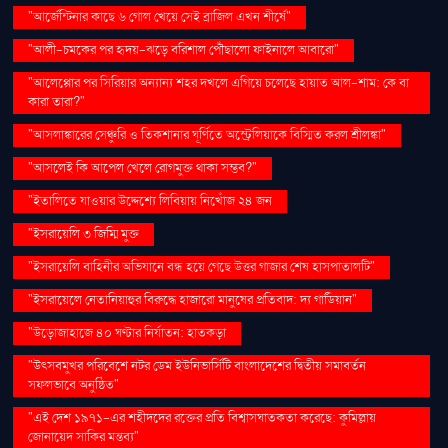
"আর্জেন্টিনার কাছে ৬ গোল খেয়ে সেই ব্রাজিল এখন শীর্ষে"
"আলী-চমকের পর হৃদয়-ঝড়ে বরিশাল পৌঁছালো ফাইনালে আবারো"
"আলেপ্পোর পর সিরিয়ার অন্যান্য শহর দখলে এগিয়ে চলেছে হায়াত আল-শাম: কে বা
কারা তারা?"
"আসলাঙ্কারের সেঞ্চুরি ও তিকশানার ঘূর্ণিতে অস্ট্রেলিয়াকে বিস্মিত করল শ্রীলঙ্কা"
"আসলেই কি আপেল খেলে রোগমুক্ত থাকা সম্ভব?"
"ইতালিতে যাওয়ার উদ্দেশ্যে লিবিয়ায় নিখোঁজ ২৪ জন
"ইসরায়েলি ৩ জিম্মি মুক্ত
"ইসরায়েলি বাহিনীর অভিযানে বন্ধ হয়ে গেছে উত্তর গাজার শেষ হাসপাতালটি"
"ইসরায়েলে নেতানিয়াহুর বিরুদ্ধে হাজারো মানুষের প্রতিবাদ: দ্য গার্ডিয়ান"
"উড়োজাহাজে ৪০ ঘণ্টার নির্যাতন: হাতকড়া
"উৎসবমুখর পরিবেশে নটর ডেম ইউনিভার্সিটি বাংলাদেশের দ্বিতীয় সমাবর্তন
সফলভাবে অনুষ্ঠিত"
"এই দেশ ১৯৭১-এর শহীদদের রক্তের প্রতি বিশ্বাসঘাতকতা করেছে: কুমিল্লায়
জোনায়েদ সাকির মন্তব্য"