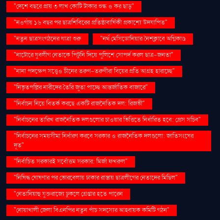
"দেশে বছরে প্রায় ৩ লাখ কোটি টাকার শুল্ক ও কর ছাড়"
"নওগাঁয় ১৬ বছর পর ছাত্রশিবিরের প্রতিষ্ঠাবার্ষিকী প্রকাশ্যে উদযাপিত"
"নতুন ছাত্রসংগঠনের যাত্রা শুরু
"নর্থ মেসিডোনিয়ার নৈশক্লাবে অগ্নিকাণ্ড
"নাটোরে যুবলীগ নেতাকে পিটুনি দিয়ে পুলিশে সোপর্দ করল ছাত্র-জনতা"
"নানা পদক্ষেপ সত্ত্বেও চীনের তরুণ-তরুণীরা বিয়ের প্রতি আগ্রহ হারাচ্ছে"
"নিভৃতপল্লির নারীদের তৈরি জুতা পাচ্ছে আন্তর্জাতিক বাজারে"
"নির্বাচন নিয়ে বিতর্ক করছে একটি রাজনৈতিক দল: রিজভী"
"নির্বাচনের তারিখ রাজনৈতিক দলগুলোর চাওয়ার ভিত্তিতে নির্ধারিত হবে: প্রেস সচিব"
"নির্বাচনের সময়সীমা নির্ধারণ করবে সরকার ও রাজনৈতিক দলগুলো: জাতিসংঘের
দূত"
"নির্বাচিত সরকারই সর্বোত্তম সরকার: মির্জা ফখরুল"
"নিষিদ্ধ ঘোষণার পর ভোরবেলায় ঢাকার রাস্তায় ছাত্রলীগের নেতাদের মিছিল"
"নেতানিয়াহু যুক্তরাজ্যে ঢুকলে গ্রেপ্তার হতে পারেন
"নোয়াখালী জেলা বিএনপির নতুন পাঁচ সদস্যের আহ্বায়ক কমিটি গঠন"