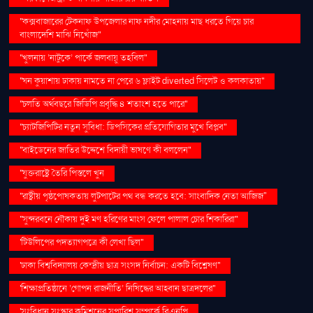
''কক্সবাজারের টেকনাফ উপজেলার নাফ নদীর মোহনায় মাছ ধরতে গিয়ে চার
বাংলাদেশি মাঝি নিখোঁজ''
''খুলনায় ‘নাটুকে’ পার্কে জলবায়ু তহবিল''
''ঘন কুয়াশায় ঢাকায় নামতে না পেরে ৬ ফ্লাইট diverted সিলেট ও কলকাতায়''
''চলতি অর্থবছরে জিডিপি প্রবৃদ্ধি ৪ শতাংশ হতে পারে''
''চ্যাটজিপিটির নতুন সুবিধা: ডিপসিকের প্রতিযোগিতার মুখে বিপ্লব''
''বাইডেনের জাতির উদ্দেশে বিদায়ী ভাষণে কী বললেন''
''যুক্তরাষ্ট্রে তৈরি পিস্তলে খুন
''রাষ্ট্রীয় পৃষ্ঠপোষকতায় লুটপাটের পথ বন্ধ করতে হবে: সাংবাদিক নেতা আজিজ"
''সুন্দরবনে নৌকায় দুই মণ হরিণের মাংস ফেলে পালাল চোর শিকারিরা''
'টিউলিপের পদত্যাগপত্রে কী লেখা ছিল''
'ঢাকা বিশ্ববিদ্যালয় কেন্দ্রীয় ছাত্র সংসদ নির্বাচন: একটি বিশ্লেষণ''
'শিক্ষাপ্রতিষ্ঠানে ‘গোপন রাজনীতি’ নিষিদ্ধের আহ্বান ছাত্রদলের''
'সংবিধান সংস্কার কমিশনের সুপারিশ সম্পর্কে বিএনপি