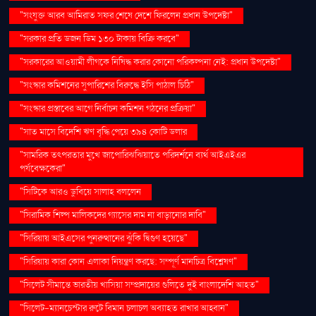
"সংযুক্ত আরব আমিরাত সফর শেষে দেশে ফিরলেন প্রধান উপদেষ্টা"
"সরকার প্রতি ডজন ডিম ১৩০ টাকায় বিক্রি করবে"
"সরকারের আওয়ামী লীগকে নিষিদ্ধ করার কোনো পরিকল্পনা নেই: প্রধান উপদেষ্টা"
"সংস্কার কমিশনের সুপারিশের বিরুদ্ধে ইসি পাঠাল চিঠি"
"সংস্কার প্রস্তাবের আগে নির্বাচন কমিশন গঠনের প্রক্রিয়া"
"সাত মাসে বিদেশি ঋণ বৃদ্ধি পেয়ে ৩৯৪ কোটি ডলার
"সামরিক তৎপরতার মুখে জাপোরিঝঝিয়াতে পরিদর্শনে ব্যর্থ আইএইএর
পর্যবেক্ষকেরা"
"সিটিকে আরও ডুবিয়ে সালাহ বললেন
"সিরামিক শিল্প মালিকদের গ্যাসের দাম না বাড়ানোর দাবি"
"সিরিয়ায় আইএসের পুনরুত্থানের ঝুঁকি দ্বিগুণ হয়েছে"
"সিরিয়ায় কারা কোন এলাকা নিয়ন্ত্রণ করছে: সম্পূর্ণ মানচিত্র বিশ্লেষণ"
"সিলেট সীমান্তে ভারতীয় খাসিয়া সম্প্রদায়ের গুলিতে দুই বাংলাদেশি আহত"
"সিলেট-ম্যানচেস্টার রুটে বিমান চলাচল অব্যাহত রাখার আহ্বান"