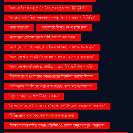
"বাজারে উন্মোচন হলো সিটি গ্রুপের নতুন পণ্য ‘টুটি টুইস্ট’"
"বাজেটে অর্থনৈতিক পুনরুদ্ধারে গুরুত্ব দেওয়ার আহ্বান সিপিডির"
"বাবা কারাগারে
"বায়ুদূষণে বিশ্বের পঞ্চম স্থানে ঢাকা
"বাংলাদেশ ডেভেলপমেন্ট পার্টি পেল নিবন্ধন সনদ"
"বাংলাদেশ ব্যাংক: ব্যাংকে সাইবার আক্রমণের আশঙ্কাজনক বৃদ্ধি"
"বাংলাদেশে আওয়ামী লীগের অপ্রাসঙ্গিকতা: হাসনাত আবদুল্লাহ"
"বাংলাদেশের পাঠ্যবইতে মানচিত্র ও তথ্য বিষয়ে চীনের আপত্তি"
"বিচারক ট্রাম্প প্রশাসনের গণবরখাস্তের নির্দেশনা আটকে দিলেন"
"বিটিআরসি স্টারলিংক নিয়ে কাজ করছে: ইলন মাস্কের উদ্যোগ"
"বিদেশ ভ্রমণে দেশি পর্যটকদের কমতি
"বিপিএলে ক্রিকেট ও সিনেমার 'বিস্ফোরণ' উপভোগ করছেন শাকিব খান"
"বিভিন্ন স্থানে খাবারের দোকান খোলা রাখতে বাধা
"বিশ্বের সংঘাতজনিত ক্ষুধায় প্রতিদিন ২১ হাজার মানুষের মৃত্যু: অক্সফাম"