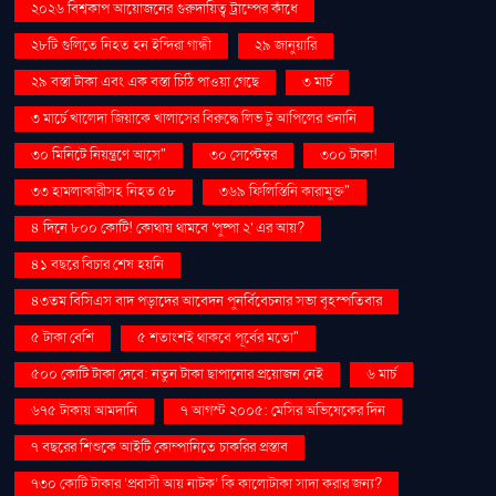
২০২৬ বিশ্বকাপ আয়োজনের গুরুদায়িত্ব ট্রাম্পের কাঁধে
২৮টি গুলিতে নিহত হন ইন্দিরা গান্ধী
২৯ জানুয়ারি
২৯ বস্তা টাকা এবং এক বস্তা চিঠি পাওয়া গেছে
৩ মার্চ
৩ মার্চে খালেদা জিয়াকে খালাসের বিরুদ্ধে লিভ টু আপিলের শুনানি
৩০ মিনিটে নিয়ন্ত্রণে আসে"
৩০ সেপ্টেম্বর
৩০০ টাকা!
৩৩ হামলাকারীসহ নিহত ৫৮
৩৬৯ ফিলিস্তিনি কারামুক্ত"
৪ দিনে ৮০০ কোটি! কোথায় থামবে 'পুষ্পা ২' এর আয়?
৪১ বছরে বিচার শেষ হয়নি
৪৩তম বিসিএস বাদ পড়াদের আবেদন পুনর্বিবেচনার সভা বৃহস্পতিবার
৫ টাকা বেশি
৫ শতাংশই থাকবে পূর্বের মতো"
৫০০ কোটি টাকা দেবে: নতুন টাকা ছাপানোর প্রয়োজন নেই
৬ মার্চ
৬৭৫ টাকায় আমদানি
৭ আগস্ট ২০০৫: মেসির অভিষেকের দিন
৭ বছরের শিশুকে আইটি কোম্পানিতে চাকরির প্রস্তাব
৭৩০ কোটি টাকার ‘প্রবাসী আয় নাটক’ কি কালোটাকা সাদা করার জন্য?