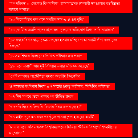
"‘গণপরিষদ’ ও ‘সেকেন্ড রিপাবলিক’: জামায়াতসহ ইসলামী দলগুলোর মতভিন্নতা
সামনে আসছে"
"১০ কিলোমিটার ব্যবধানে সবজির দাম ৩-৪ গুণ বৃদ্ধি"
"১০ কোটি ও এমপি পদের প্রলোভন: নুরুলের অভিযোগ মিথ্যা দাবি সামান্তার"
"১৫ বছরে বিচার ছাড়া ১৯২৬ জনের হত্যার অভিযোগ আওয়ামী লীগ সরকারের
বিরুদ্ধে"
"১৮তম শিক্ষক নিবন্ধনের লিখিত পরীক্ষার ফল প্রকাশ
"১৯ দিনে প্রবাসী আয় দুই বিলিয়ন ডলার অতিক্রম করেছে"
"২৭টি ব্যাগসহ অস্ট্রেলিয়া সফরে ভারতীয় ক্রিকেটার
"৪ নভেম্বর সংবিধান দিবস ও ৭ মার্চের গুরুত্ব অস্বীকার: সিপিবির অভিমত"
"৬৭ দিন সাগরে ভেসে থাকার পর জীবিত উদ্ধার
"৭ বদলি নিয়ে ব্রাজিল কি ফিফার নিয়ম ভঙ্গ করেছে?"
"৭০ মাইল দূরে ৪০ বছর পর খুঁজে পাওয়া গেল হারানো আংটি"
"৮ দবি নিয়ে কবি নজরুল বিশ্ববিদ্যালয়ের মিডিয়া স্টাডিজ বিভাগে শিক্ষার্থীদের
আন্দোলন"