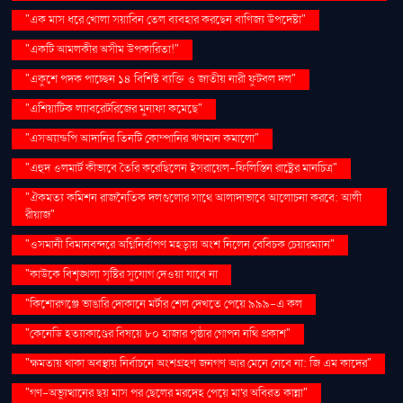
"এক মাস ধরে খোলা সয়াবিন তেল ব্যবহার করছেন বাণিজ্য উপদেষ্টা"
"একটি আমলকীর অসীম উপকারিতা!"
"একুশে পদক পাচ্ছেন ১৪ বিশিষ্ট ব্যক্তি ও জাতীয় নারী ফুটবল দল"
"এশিয়াটিক ল্যাবরেটরিজের মুনাফা কমেছে"
"এসঅ্যান্ডপি আদানির তিনটি কোম্পানির ঋণমান কমালো"
"এহুদ ওলমার্ট কীভাবে তৈরি করেছিলেন ইসরায়েল-ফিলিস্তিন রাষ্ট্রের মানচিত্র"
"ঐকমত্য কমিশন রাজনৈতিক দলগুলোর সাথে আলাদাভাবে আলোচনা করবে: আলী
রীয়াজ"
"ওসমানী বিমানবন্দরে অগ্নিনির্বাপণ মহড়ায় অংশ নিলেন বেবিচক চেয়ারম্যান"
"কাউকে বিশৃঙ্খলা সৃষ্টির সুযোগ দেওয়া যাবে না
"কিশোরগঞ্জে ভাঙারি দোকানে মর্টার শেল দেখতে পেয়ে ৯৯৯-এ কল
"কেনেডি হত্যাকাণ্ডের বিষয়ে ৮০ হাজার পৃষ্ঠার গোপন নথি প্রকাশ"
"ক্ষমতায় থাকা অবস্থায় নির্বাচনে অংশগ্রহণ জনগণ আর মেনে নেবে না: জি এম কাদের"
"গণ–অভ্যুত্থানের ছয় মাস পর ছেলের মরদেহ পেয়ে মা'র অবিরত কান্না"