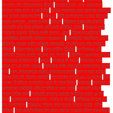
কারখানা পেল পরিবেশবান্ধব স্বীকৃতি
আসকের উদ্বেগ: ঢাকা প্রতিবেদন"
আসামে গরুর মাংস খাওয়া নিষিদ্ধ
আসিফ নজরুলের সঙ্গে অশোভন আচরণের
জন্য তারেক রহমানের নিন্দা
আহত ১".
ইইউ বাংলাদেশের সংস্কার উদ্যোগে
সমর্থন জানালেন - হাদজা লাহবিব
ইউক্রেন
ইউক্রেনে যুক্তরাষ্ট্রের প্রস্তাবিত
যুদ্ধবিরতি চুক্তি নিয়ে রাশিয়ার প্রেসিডেন্ট ভ্লাদিমির পুতিনে
ইউক্রেনে সেনা
পাঠানোর সম্ভাবনা উড়িয়ে দেননি কানাডা - ট্রুডো
ইউক্রেনের প্রেসিডেন্ট
ভলোদিমির জেলেনস্কি অভিযোগ করেছেন যে
ইউনাইটেড কমার্শিয়াল ব্যাংক
(ইউসিবি) বছরের তৃতীয় প্রান্তিকে শেয়ারপ্রতি আয় (ইপিএস) বৃদ্ধি পেয়েছে।
ইউরোপ
ইউরোপজুড়ে সাড়া
ইঙ্গিত ডাউনিং স্ট্রিটের"
ইনস্টাগ্রামের ৬টি
প্রাইভেসি ফিচার যেগুলি আপনার জন্য উপকারী
ইন্টার্নশিপ প্রোগ্রামের মাধ্যমে
ভবিষ্যতের ক্যারিয়ার গঠন
ইফতার
ইফতারে কী খাবেন
ইফতারের সময়
রাসুল (সা.) যে দোয়া পড়তেন
ইয়ামালের বাঁকা পথে মেসি-ম্যারাডোনার স্বপ্নের
বাড়ি
ইরান: ইসরায়েলকে কঠোর প্রতিশোধের হুমকি
ইলন মাস্ককে ছাড়িয়ে
বিশ্বের শীর্ষ ধনী পরিবার ওয়ালটন
ইলন মাস্কের সম্পত্তি ১৯.২% কমেছে
ইলন
মাস্কের স্টারলিংক বাংলাদেশে এলে কী সুফল মিলবে
ইসরায়েল
ইসরায়েল ও
হেজবুল্লাহর যুদ্ধবিরতি চুক্তি সম্পর্কিত যা জানা যাচ্ছে
ইসরায়েল মাইকে
আজান নিষিদ্ধ করল
ইসরায়েলি হামলায় বৈরুতে আবাসিক ভবনে ১১ জন
নিহত
ইসরায়েলের সাবেক সেনা: 'গাজায় যা করেছি
উইন্ডিজের বিপক্ষে বড়
হার বাংলাদেশের
উড়িরচরে পরিবার কল্যাণকেন্দ্র পরিণত হয়েছে পুলিশ
ফাঁড়িতে
উত্তর মেসিডোনিয়ায় নৈশ ক্লাবে ভয়াবহ আগুনের ঘটনায় হতাহতদের