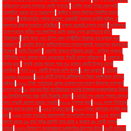
অভিযোগে চক্রের সদস্যরা দোষী সাব্যস্ত"
"সৌদি আরব গিয়ে কেন নারী
গৃহকর্মীরা মৃত্যুর মুখে পড়ছেন?"
"স্থানীয় সরকার নির্বাচন নির্দলীয় করার
সুপারিশ"
"হাইকোর্টের পূর্ণাঙ্গ আদেশ: অন্তর্বর্তী সরকার আইনি দলিল ও
জনগণের ইচ্ছার সমর্থনে প্রতিষ্ঠিত"
"হাঙ্গার প্রজেক্টে ঢাকায় চাকরি
"হালিশহর
"হাসপাতালে ভর্তির পর প্রকাশিত হলো প্রথম পোপ ফ্রান্সিসের ছবি"
"হিজবুল্লাহ
"হুথি কারা এবং ট্রাম্প কেন গোষ্ঠীটির বিরুদ্ধে বড় হামলা শুরু
করলেন?"
"হোটেল ইন্টার কন্টিনেন্টালের সামনে জুলাই অভ্যুত্থানে আহতদের
বিক্ষোভ
“আমি ডিভোর্সি
“জ্যোতি আমার কুমিল্লার মেয়ে”: আসিফ আকবর
“টিসিবির পণ্য কেনার সময় ক্রেতাদের পাঁচটি প্রধান অভিযোগ”
“ডেঙ্গুতে ৭
জনের মৃত্যু
“দুবাই থেকে অবৈধ পথে ৩২ হাজার কোটি টাকার সোনা
প্রবাহিত”
“বর্ষে ২০০ কোটি টাকার বেশি বরাদ্দ
১ জন গ্রেপ্তার"
1000$
Trump Account
১০৩ কোটি টাকার হেলিকপ্টার নিয়ে অনুশীলনে গেলেন
নেইমার
১২০০ টাকা প্যাকেজে হেলথ চেকআপের সুযোগ ইনসাফ বারাকাহ
হাসপাতালে
১৮ বছরের দীর্ঘ ক্যারিয়ারের সমাপ্তি টানলেন মাহমুদউল্লাহ রিয়াদ
১৯ বিশ্ববিদ্যালয়ে গুচ্ছ ভর্তি বিজ্ঞপ্তি প্রকাশ
২ মার্চের পর থেকে গাজায় কোনও
খাদ্য সামগ্রী প্রবেশ করতে পারেনি
২০০৮ সালের কথা
২০১১ সালে সিরিয়ায়
গৃহযুদ্ধ শুরু হওয়ার পর
২০২১ সালের জুনে
২০২২ সালে ডলারের সংকট শুরু
হলে
২০২৪ সালে সবচেয়ে প্রভাবশালী বাংলাদেশি কারা?
২০২৪ সালের
জুলাই থেকে ১৯ মার্চ পর্যন্ত প্রবাসী আয় মোট ২ হাজার ৭৪ কোটি ডলার
হয়েছে
২০২৬ বিশ্বকাপ আয়োজনের গুরুদায়িত্ব ট্রাম্পের কাঁধে
২৮টি গুলিতে