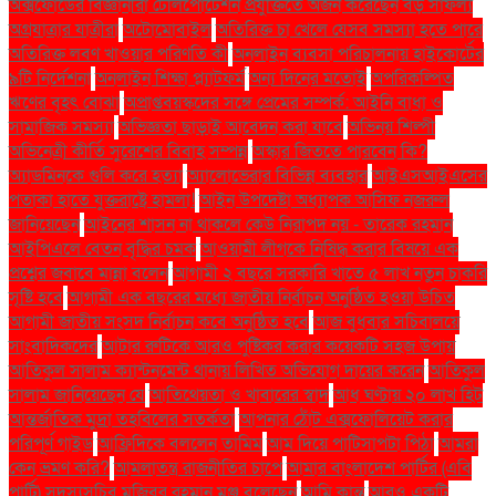
অক্সফোর্ডের বিজ্ঞানীরা টেলিপোর্টেশন প্রযুক্তিতে অর্জন করেছেন বড় সাফল্য
অগ্রযাত্রার যাত্রীরা
অটোমোবাইল
অতিরিক্ত চা খেলে যেসব সমস্যা হতে পারে
অতিরিক্ত লবণ খাওয়ার পরিণতি কী
অনলাইন ব্যবসা পরিচালনায় হাইকোর্টের
৯টি নির্দেশনা
অনলাইন শিক্ষা প্ল্যাটফর্ম
অন্য দিনের মতোই
অপরিকল্পিত
ঋণের বৃহৎ বোঝা
অপ্রাপ্তবয়স্কদের সঙ্গে প্রেমের সম্পর্ক: আইনি বাধা ও
সামাজিক সমস্যা
অভিজ্ঞতা ছাড়াই আবেদন করা যাবে
অভিনয় শিল্পী
অভিনেত্রী কীর্তি সুরেশের বিবাহ সম্পন্ন
অস্কার জিততে পারবেন কি?
অ্যাডমিনকে গুলি করে হত্যা
অ্যালোভেরার বিভিন্ন ব্যবহার
আইএসআইএসের
পতাকা হাতে যুক্তরাষ্ট্রে হামলা!
আইন উপদেষ্টা অধ্যাপক আসিফ নজরুল
জানিয়েছেন
আইনের শাসন না থাকলে কেউ নিরাপদ নয় - তারেক রহমান
আইপিএলে বেতন বৃদ্ধির চমক
আওয়ামী লীগকে নিষিদ্ধ করার বিষয়ে এক
প্রশ্নের জবাবে মান্না বলেন
আগামী ২ বছরে সরকারি খাতে ৫ লাখ নতুন চাকরি
সৃষ্টি হবে
আগামী এক বছরের মধ্যে জাতীয় নির্বাচন অনুষ্ঠিত হওয়া উচিত
আগামী জাতীয় সংসদ নির্বাচন কবে অনুষ্ঠিত হবে
আজ বুধবার সচিবালয়ে
সাংবাদিকদের
আটার রুটিকে আরও পুষ্টিকর করার কয়েকটি সহজ উপায়
আতিকুল সালাম ক্যান্টনমেন্ট থানায় লিখিত অভিযোগ দায়ের করেন
আতিকুল
সালাম জানিয়েছেন যে
আতিথেয়তা ও খাবারের স্বাদ
আধ ঘণ্টায় ২০ লাখ হিট
আন্তর্জাতিক মুদ্রা তহবিলের সতর্কতা
আপনার ঠোঁট এক্সফোলিয়েট করার
পরিপূর্ণ গাইড
আফ্রিদিকে বললেন তামিম
আম দিয়ে পাটিসাপটা পিঠা
আমরা
কেন ভ্রমণ করি?
আমলাতন্ত্র রাজনীতির চাপে
আমার বাংলাদেশ পার্টির (এবি
পার্টি) সদস্যসচিব মজিবুর রহমান মঞ্জু বলেছেন
আমি ক্লান্ত
আরও একটি