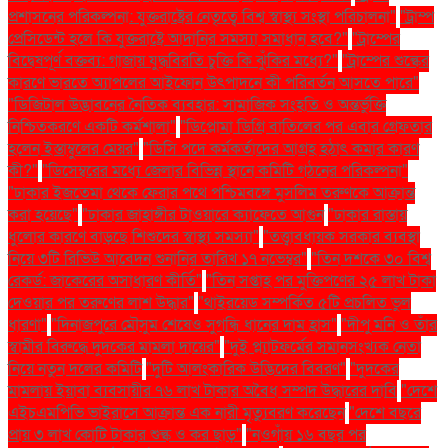
প্রশাসনের পরিকল্পনা: যুক্তরাষ্ট্রের নেতৃত্বে বিশ্ব স্বাস্থ্য সংস্থা পরিচালনা"
"ট্রাম্প
প্রেসিডেন্ট হলে কি যুক্তরাষ্ট্রে আদানির সমস্যা সমাধান হবে?"
"ট্রাম্পের
বিদ্বেষপূর্ণ বক্তব্য: গাজায় যুদ্ধবিরতি চুক্তি কি ঝুঁকির মধ্যে?"
"ট্রাম্পের শুল্কের
কারণে ভারতে অ্যাপলের আইফোন উৎপাদনে কী পরিবর্তন আসতে পারে"
"ডিজিটাল উদ্ভাবনের নৈতিক ব্যবহার: সামাজিক সংহতি ও অন্তর্ভুক্তি
নিশ্চিতকরণে একটি কর্মশালা"
"ডিপ্লোমা ডিগ্রি বাতিলের পর এবার গ্রেফতার
হলেন ইস্তাম্বুলের মেয়র"
"ডিসি পদে কর্মকর্তাদের আগ্রহ হঠাৎ কমার কারণ
কী?"
"ডিসেম্বরের মধ্যে জেলার বিভিন্ন স্থানে কমিটি গঠনের পরিকল্পনা"
"ঢাকার ইজতেমা থেকে ফেরার পথে পশ্চিমবঙ্গে মুসলিম তরুণকে আক্রান্ত
করা হয়েছে"
"ঢাকার জাহাঙ্গীর টাওয়ারে ক্যাফেতে আগুন
"ঢাকার রাস্তায়
ধুলোর কারণে বাড়ছে শিশুদের স্বাস্থ্য সমস্যা"
"তত্ত্বাবধায়ক সরকার ব্যবস্থা
নিয়ে ৩টি রিভিউ আবেদন শুনানির তারিখ ১৭ নভেম্বর"
"তিন দশকে ৩০ বিশ্ব
রেকর্ড: জাকেরের অসাধারণ কীর্তি"
"তিন সপ্তাহ পর মুক্তিপণের ২৫ লাখ টাকা
দেওয়ার পর তরুণের লাশ উদ্ধার"
"থাইরয়েড সম্পর্কিত ৫টি প্রচলিত ভুল
ধারণা"
"দিনাজপুরে মৌসুম শেষেও সুগন্ধি ধানের দাম হ্রাস"
"দীপু মনি ও তাঁর
স্বামীর বিরুদ্ধে দুদকের মামলা দায়ের"
"দুই প্ল্যাটফর্মের সমানসংখ্যক নেতা
নিয়ে নতুন দলের কমিটি
"দুটি আলংকারিক উদ্ভিদের বিবরণ"
"দুদকের
মামলায় ইয়াবা ব্যবসায়ীর ৭৬ লাখ টাকার অবৈধ সম্পদ উদ্ধারের দাবি
"দেশে
এইচএমপিভি ভাইরাসে আক্রান্ত এক নারী মৃত্যুবরণ করেছেন
"দেশে বছরে
প্রায় ৩ লাখ কোটি টাকার শুল্ক ও কর ছাড়"
"নওগাঁয় ১৬ বছর পর