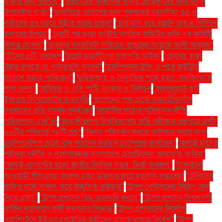
থাকার জন্য করণীয়".
"চট্টগ্রামের আঞ্চলিক ভাষায় রোহিঙ্গাদের জন্য প্রধান
উপদেষ্টার বার্তা"
"চাকরিতে প্রবেশের জন্য পুরুষদের বয়সসীমা ৩৫ ও
নারীদের ৩৭ বছরে উন্নীত করার প্রস্তাব"
"চার মাস ধরে রপ্তানি আয় ৪ বিলিয়ন
ডলারের উপরে"
"চারটি পদ ছাড়া জাতীয় নাগরিক কমিটির বাকি সব কমিটি
বিলুপ্ত ঘোষণা"
"চারবার বসতভিটা সরিয়েও ভাঙনের আতঙ্কে আলী আহমদ"
"চীনের ৫টি পদক্ষেপ
"চুয়েট ছাত্রলীগের সভাপতি আটক"
"চোখের স্বাস্থ্য
উন্নত রাখতে যে খাবারগুলি খাবেন"
"চ্যাম্পিয়নস ট্রফি: ২ শর্তে হাইব্রিড
মডেলে সম্মত পাকিস্তান"
"ছুরিকাঘাত ও বৈদ্যুতিক শকে হত্যা: সবজিখেতে
লাশ ফেলা"
"জমিয়ত ও এবি পার্টি: সংস্কার ও নির্বাচন
"জয়পুরহাটে হাট
ইজারায় সিন্ডিকেটের কারসাজি
"জাপানের পক্ষ থেকে অন্তর্বর্তীকালীন
সরকারের প্রতি সমর্থন পুনর্ব্যক্ত"
"জার্মানির কঠোর অভিবাসন নীতি
পরিকল্পনা ব্যর্থ"m
"জাহাঙ্গীরনগর বিশ্ববিদ্যালয় ভর্তি পরীক্ষার প্রশ্নপত্রে ত্রুটি:
৮০টির পরিবর্তে ৭৮টি প্রশ্ন"
"জিনস পরিবর্তন করতে অস্বীকার করায় দাবা
চ্যাম্পিয়নশিপ থেকে বাদ পড়লেন বর্তমান চ্যাম্পিয়ন কার্লসেন"
"জুলাই মাসের
শহীদরা দুর্নীতি ও দুঃশাসনমুক্ত বাংলাদেশ চেয়েছিলেন: জামায়াত আমির"
"জুলাই-আগস্টের মধ্যে জাতীয় নির্বাচন সম্ভব: মির্জা ফখরুল"
"টাঙ্গাইলে
আওয়ামী লীগ নেতা ফারুক হত্যা মামলার রায়ে হতবাক সন্তানেরা
"টেনিসের
রানি’র সঙ্গে সাক্ষাৎ করে উচ্ছ্বসিত নেইমার"
"ট্রাম্প পেন্টাগনের নিয়ন্ত্রণ কেন
নিতে চান?"
"ট্রাম্প প্রশাসন ডিম আমদানি করবে"
"ট্রাম্প প্রশাসন বিশ্বব্যাপী
মার্কিন দূতাবাসে কর্মী কমানোর সিদ্ধান্ত"
"ট্রাম্প প্রশাসনের নির্দেশে
ওয়াশিংটনে ইউএসএআইডির কর্মীদের বাসায় থাকার নির্দেশ"
"ট্রাম্প