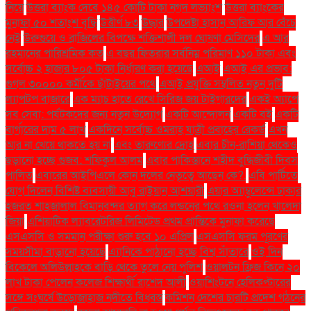
নিয়ে
উত্তরা ব্যাংক দেবে ১৪৫ কোটি টাকা নগদ লভ্যাংশ
উত্তরা ব্যাংকের
মুনাফা ৫০ শতাংশ বৃদ্ধি
উত্তীর্ণ ৮৩
উদ্ধার
উপদেষ্টা হাসান আরিফ আর বেঁচে
নেই
উরুগুয়ে ও ব্রাজিলের বিপক্ষে শক্তিশালী দল ঘোষণা মেসিদের
এ আর
রহমানের পারিশ্রমিক কত
এ বছর ফিতরার সর্বনিম্ন পরিমাণ ১১০ টাকা এবং
সর্বোচ্চ ২ হাজার ৮০৫ টাকা নির্ধারণ করা হয়েছে
এআই
এআই এর প্রভাব:
গুগল ৩০০০০ কর্মীকে ছাঁটাইয়ের পথে
এআই প্রযুক্তি সম্বলিত নতুন দুটি
ল্যাপটপ বাজারে
এক ম্যাচ হাতে রেখে সিরিজ জয় টাইগারদের
একই অ্যাপে
সব সেবা: পর্যটকদের জন্য নতুন উদ্যোগ
একটি আন্দোলন
একটি বই
একটি
বার্গারের দাম ৫ লাখ
একদিনে সর্বোচ্চ ওমরাহ যাত্রী প্রবাহের রেকর্ড
এখন
আর না খেয়ে থাকতে হয় না
এবং তারুণ্যের দ্রোহ
এবার চীন-রাশিয়া থেকেও
ছড়ানো হচ্ছে গুজব: শফিকুল আলম
এবার পাকিস্তানে শহীদ বুদ্ধিজীবী দিবস
পালিত
এবারের আইপিএলে কোন দলের নেতৃত্বে আছেন কে?.
এবি পার্টিতে
যোগ দিলেন বিশিষ্ট ব্যবসায়ী আবু রাইয়ান আশয়ারী
এয়ার অ্যাম্বুলেন্সে ঢাকার
হজরত শাহজালাল বিমানবন্দর ত্যাগ করে লন্ডনের পথে রওনা হলেন খালেদা
জিয়া
এশিয়াটিক ল্যাবরেটরিজ লিমিটেড প্রথম প্রান্তিকে মুনাফা করেছে
এসএসসি ও সমমান পরীক্ষা শুরু হবে ১০ এপ্রিল
এসএসসি ফরম পূরণের
সময়সীমা বাড়ানো হয়েছে
এ্যানিকে পাঠানো হচ্ছে বিশ্ব সাঁতারে
ওই দিন
বিকেলে অলিউল্লাহকে বাড়ি থেকে তুলে নেয় পুলিশ
ওয়ালটন ফ্রিজ কিনে ২০
লাখ টাকা পেলেন কলেজ শিক্ষার্থী রাশেদ আলী
ওয়াশিংটনে হেলিকপ্টারের
সঙ্গে সংঘর্ষে উড়োজাহাজ নদীতে বিধ্বস্ত
কমিশন দেশের চারটি প্রদেশ গঠনের