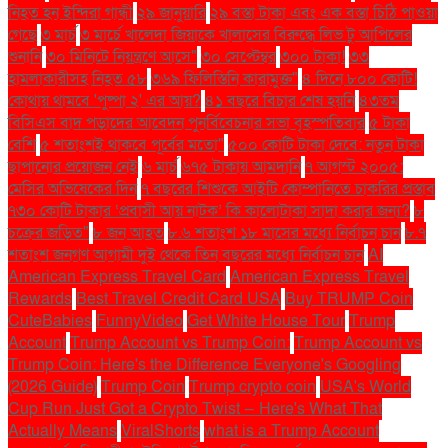
নিহত হন ইন্দিরা গান্ধী
২৯ জানুয়ারি
২৯ বস্তা টাকা এবং এক বস্তা চিঠি পাওয়া
গেছে
৩ মার্চ
৩ মার্চে খালেদা জিয়াকে খালাসের বিরুদ্ধে লিভ টু আপিলের
শুনানি
৩০ মিনিটে নিয়ন্ত্রণে আসে"
৩০ সেপ্টেম্বর
৩০০ টাকা!
৩৩
হামলাকারীসহ নিহত ৫৮
৩৬৯ ফিলিস্তিনি কারামুক্ত"
৪ দিনে ৮০০ কোটি!
কোথায় থামবে 'পুষ্পা ২' এর আয়?
৪১ বছরে বিচার শেষ হয়নি
৪৩তম
বিসিএস বাদ পড়াদের আবেদন পুনর্বিবেচনার সভা বৃহস্পতিবার
৫ টাকা
বেশি
৫ শতাংশই থাকবে পূর্বের মতো"
৫০০ কোটি টাকা দেবে: নতুন টাকা
ছাপানোর প্রয়োজন নেই
৬ মার্চ
৬৭৫ টাকায় আমদানি
৭ আগস্ট ২০০৫:
মেসির অভিষেকের দিন
৭ বছরের শিশুকে আইটি কোম্পানিতে চাকরির প্রস্তাব
৭৩০ কোটি টাকার ‘প্রবাসী আয় নাটক’ কি কালোটাকা সাদা করার জন্য?
৮
চক্রের জড়িত"
৮ জন আহত
৮.৬ শতাংশ ১৮ মাসের মধ্যে নির্বাচন চান
৮.৭
শতাংশ জনগণ আগামী দুই থেকে তিন বছরের মধ্যে নির্বাচন চান
AI
American Express Travel Card
American Express Travel
Rewards
Best Travel Credit Card USA
Buy TRUMP Coin
CuteBabies
FunnyVideo
Get White House Tour
Trump
Account
Trump Account vs Trump Coin:
Trump Account vs
Trump Coin: Here's the Difference Everyone's Googling
(2026 Guide)
Trump Coin
Trump crypto coin
USA's World
Cup Run Just Got a Crypto Twist — Here's What That
Actually Means
ViralShorts
what is a Trump Account