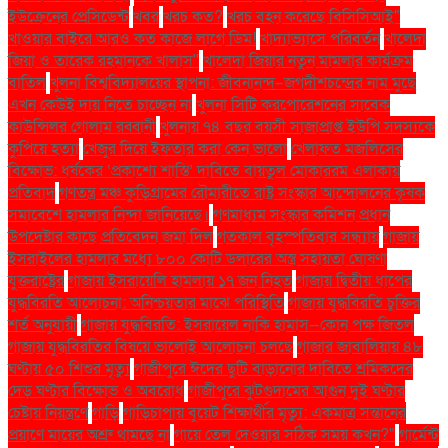
ইউক্রেনের প্রেসিডেন্ট
খবর
খরচ কত?
খরচ বহন করেছে বিসিসিআই"
খাওয়ার বাইরে আরও কত কাজে লাগে ডিম!
খাদ্যাভ্যাসে পরিবর্তন
খালেদা
জিয়া ও তারেক রহমানকে খালাস''
খালেদা জিয়ার নতুন মামলার কার্যক্রম
বাতিল
খুলনা বিশ্ববিদ্যালয়ের স্থাপনা: জীবনানন্দ–জগদীশচন্দ্রের নাম মুছে
এখন কেউই দায় নিতে চাচ্ছেন না
খুলনা সিটি করপোরেশনের সাবেক
কাউন্সিলর গোলাম রব্বানী
খুলনায় ৭৪ বছর বয়সী সাজাপ্রাপ্ত ইউপি সদস্যকে
কুপিয়ে হত্যা
খেজুর দিয়ে ইফতার করা কেন ভালো
খেলাফত মজলিসের
বিক্ষোভ: ধর্ষকের ‘প্রকাশ্যে শাস্তি’ দাবিতে বায়তুল মোকাররম এলাকায়
প্রতিবাদ
গণতন্ত্র মঞ্চ কুড়িগ্রামের রৌমারীতে রাষ্ট্র সংস্কার আন্দোলনের কৃষক
সমাবেশে হামলার নিন্দা জানিয়েছে।
গণমাধ্যম সংস্কার কমিশন প্রধান
উপদেষ্টার কাছে প্রতিবেদন জমা দিল
গতকাল বৃহস্পতিবার সন্ধ্যায়
গাজায়
ইসরাইলের হামলার মধ্যে ৮০০ কোটি ডলারের অস্ত্র সহায়তা ঘোষণা
যুক্তরাষ্ট্রের
গাজায় ইসরায়েলি হামলায় ১৭ জন নিহত
গাজায় দ্বিতীয় ধাপের
যুদ্ধবিরতি আলোচনা: অনিশ্চয়তার মাঝে পরিস্থিতি
গাজায় যুদ্ধবিরতি চুক্তির
শর্ত অনুযায়ী
গাজায় যুদ্ধবিরতি: ইসরায়েল নাকি হামাস—কোন পক্ষ জিতল
গাজায় যুদ্ধবিরতির বিষয়ে ভালোই আলোচনা চলছে
গাজার জাবালিয়ায় ৪৮
ঘণ্টায় ৫০ শিশুর মৃত্যু
গাজীপুরে ঈদের ছুটি বাড়ানোর দাবিতে শ্রমিকদের
দেড় ঘণ্টার বিক্ষোভ ও অবরোধ
গাজীপুরে ঝুটগুদামের আগুন দুই ঘণ্টার
চেষ্টায় নিয়ন্ত্রণে
গাড়ি
গাড়িচাপায় বুয়েট শিক্ষার্থীর মৃত্যু: একমাত্র সন্তানের
প্রয়াণে মায়ের অশ্রু থামছে না
গায়ে তেল দেওয়ার সঠিক সময় কখন?"
গার্মেন্ট