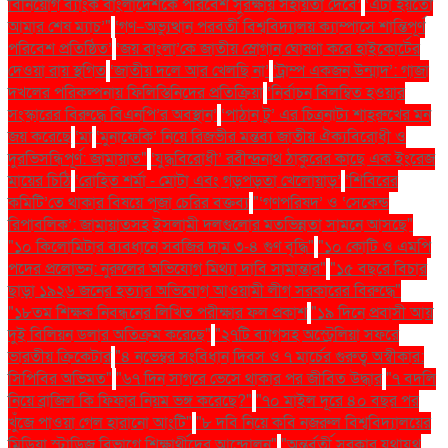
বিনিয়োগ ব্যাংক বাংলাদেশকে পরিবেশ সুরক্ষায় সহায়তা দেবে’
‘এটা হয়তো
আমার শেষ ম্যাচ’"
‘গণ–অভ্যুত্থান পরবর্তী বিশ্ববিদ্যালয় ক্যাম্পাসে শান্তিপূর্ণ
পরিবেশ প্রতিষ্ঠিত’
‘জয় বাংলা’কে জাতীয় স্লোগান ঘোষণা করে হাইকোর্টের
দেওয়া রায় স্থগিত
‘জাতীয় দলে আর খেলছি না’
‘ট্রাম্প একজন উন্মাদ’: গাজা
দখলের পরিকল্পনায় ফিলিস্তিনিদের প্রতিক্রিয়া
‘নির্বাচন বিলম্বিত হওয়ার
সংস্কারের বিরুদ্ধে বিএনপি’র অবস্থান’
‘পাঠান টু’ এর চিত্রনাট্য শাহরুখের মন
জয় করেছে
‘মা
‘মুনাফেকি’ নিয়ে রিজভীর মন্তব্য জাতীয় ঐক্যবিরোধী ও
দুরভিসন্ধিপূর্ণ: জামায়াত"
‘যুদ্ধবিরোধী’ রবীন্দ্রনাথ ঠাকুরের কাছে এক ইংরেজ
মায়ের চিঠি
‘রোহিত শর্মা - মোটা এবং গড়পড়তা খেলোয়াড়’
‘শিবিরের
কমিটি’তে থাকার বিষয়ে পূজা চেরির বক্তব্য
"‘গণপরিষদ’ ও ‘সেকেন্ড
রিপাবলিক’: জামায়াতসহ ইসলামী দলগুলোর মতভিন্নতা সামনে আসছে"
"১০ কিলোমিটার ব্যবধানে সবজির দাম ৩-৪ গুণ বৃদ্ধি"
"১০ কোটি ও এমপি
পদের প্রলোভন: নুরুলের অভিযোগ মিথ্যা দাবি সামান্তার"
"১৫ বছরে বিচার
ছাড়া ১৯২৬ জনের হত্যার অভিযোগ আওয়ামী লীগ সরকারের বিরুদ্ধে"
"১৮তম শিক্ষক নিবন্ধনের লিখিত পরীক্ষার ফল প্রকাশ
"১৯ দিনে প্রবাসী আয়
দুই বিলিয়ন ডলার অতিক্রম করেছে"
"২৭টি ব্যাগসহ অস্ট্রেলিয়া সফরে
ভারতীয় ক্রিকেটার
"৪ নভেম্বর সংবিধান দিবস ও ৭ মার্চের গুরুত্ব অস্বীকার:
সিপিবির অভিমত"
"৬৭ দিন সাগরে ভেসে থাকার পর জীবিত উদ্ধার
"৭ বদলি
নিয়ে ব্রাজিল কি ফিফার নিয়ম ভঙ্গ করেছে?"
"৭০ মাইল দূরে ৪০ বছর পর
খুঁজে পাওয়া গেল হারানো আংটি"
"৮ দবি নিয়ে কবি নজরুল বিশ্ববিদ্যালয়ের
মিডিয়া স্টাডিজ বিভাগে শিক্ষার্থীদের আন্দোলন"
"অন্তর্বর্তী সরকার যথাযথ