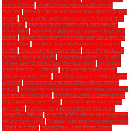
পদক্ষেপ গ্রহণে ব্যর্থ
"অপরাজিতা ফুলের চায়ে পাবেন ৬টি অসাধারণ
উপকারিতা"
"অভিবাসী পরিবারের সন্তান কমলার সামনে ইতিহাস সৃষ্টি করার
সম্ভাবনা"
"অমুক ব্যবসায়ীর রাজনৈতিক দলের সঙ্গে সম্পর্ক: কেন এ বিষয়ে
লেখা হয় না?"
"অযথা সময় নষ্ট করে সরকারে থাকার কোনো ইচ্ছা নেই:
আসিফ নজরুল"
"আইনশৃঙ্খলা পরিস্থিতি সন্ধ্যার পর থেকে স্পষ্ট হবে: স্বরাষ্ট্র
উপদেষ্টা"
"আওয়ামী লীগের অবস্থান স্পষ্ট না করলে যমুনা ঘেরাও করবে গণ
অধিকার পরিষদ"
"আগামীকাল নির্বাচন কমিশনে বৈঠকে যাবে জামায়াতে
ইসলামী"
"আজ রাতে ঢাকায় আসছেন সাকিব?"
"আজ লক্ষ্মীপূজার উৎসব"
"আজহারুল ইসলামকে মুক্তি দিন
"আমাদের কথা কেউ ভাবছে না: মার্কিন
নির্বাচনের প্রেক্ষাপটে পশ্চিম তীরের বাসিন্দাদের অনুভূতি"
"আমার হিজাব
আমার শক্তির উৎস" : মার্কিন ছাত্রী
"আমি যুক্তরাষ্ট্রের রাজনৈতিক বন্দী:
ফিলিস্তিনি ছাত্র মাহমুদ খলিল"
"আর্জেন্টিনার কাছে ৬ গোল খেয়ে সেই ব্রাজিল
এখন শীর্ষে"
"আলী-চমকের পর হৃদয়-ঝড়ে বরিশাল পৌঁছালো ফাইনালে
আবারো"
"আলেপ্পোর পর সিরিয়ার অন্যান্য শহর দখলে এগিয়ে চলেছে হায়াত
আল-শাম: কে বা কারা তারা?"
"আসলাঙ্কারের সেঞ্চুরি ও তিকশানার ঘূর্ণিতে
অস্ট্রেলিয়াকে বিস্মিত করল শ্রীলঙ্কা"
"আসলেই কি আপেল খেলে রোগমুক্ত
থাকা সম্ভব?"
"ইতালিতে যাওয়ার উদ্দেশ্যে লিবিয়ায় নিখোঁজ ২৪ জন
"ইসরায়েলি ৩ জিম্মি মুক্ত
"ইসরায়েলি বাহিনীর অভিযানে বন্ধ হয়ে গেছে উত্তর
গাজার শেষ হাসপাতালটি"
"ইসরায়েলে নেতানিয়াহুর বিরুদ্ধে হাজারো মানুষের
প্রতিবাদ: দ্য গার্ডিয়ান"
"উড়োজাহাজে ৪০ ঘণ্টার নির্যাতন: হাতকড়া