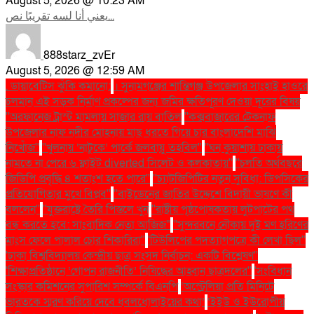
August 5, 2026 @ 10:23 AM
يعني أنا لسه تقريبًا نص...
888starz_zvEr
August 5, 2026 @ 12:59 AM
. ডায়াবেটিস ঝুঁকি কমানো:
। সুনামগঞ্জের শান্তিগঞ্জ উপজেলার সাংহাই হাওরে
চলমান এই সড়ক নির্মাণ প্রকল্পের জন্য জমির ক্ষতিপূরণ দেওয়া দূরের বিষয়
''অরফানেজ ট্রাস্ট মামলায় সাজার রায় বাতিল
''কক্সবাজারের টেকনাফ
উপজেলার নাফ নদীর মোহনায় মাছ ধরতে গিয়ে চার বাংলাদেশি মাঝি
নিখোঁজ''
''খুলনায় ‘নাটুকে’ পার্কে জলবায়ু তহবিল''
''ঘন কুয়াশায় ঢাকায়
নামতে না পেরে ৬ ফ্লাইট diverted সিলেট ও কলকাতায়''
''চলতি অর্থবছরে
জিডিপি প্রবৃদ্ধি ৪ শতাংশ হতে পারে''
''চ্যাটজিপিটির নতুন সুবিধা: ডিপসিকের
প্রতিযোগিতার মুখে বিপ্লব''
''বাইডেনের জাতির উদ্দেশে বিদায়ী ভাষণে কী
বললেন''
''যুক্তরাষ্ট্রে তৈরি পিস্তলে খুন
''রাষ্ট্রীয় পৃষ্ঠপোষকতায় লুটপাটের পথ
বন্ধ করতে হবে: সাংবাদিক নেতা আজিজ"
''সুন্দরবনে নৌকায় দুই মণ হরিণের
মাংস ফেলে পালাল চোর শিকারিরা''
'টিউলিপের পদত্যাগপত্রে কী লেখা ছিল''
'ঢাকা বিশ্ববিদ্যালয় কেন্দ্রীয় ছাত্র সংসদ নির্বাচন: একটি বিশ্লেষণ''
'শিক্ষাপ্রতিষ্ঠানে ‘গোপন রাজনীতি’ নিষিদ্ধের আহ্বান ছাত্রদলের''
'সংবিধান
সংস্কার কমিশনের সুপারিশ সম্পর্কে বিএনপি
‘অস্ট্রেলিয়া প্রতি মিনিটে
ভারতকে স্মরণ করিয়ে দেবে ধবলধোলাইয়ের কথা’
‘ইইউ ও ইউরোপীয়