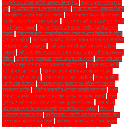
ছাত্রশিবিরের প্রতিষ্ঠাবার্ষিকী প্রকাশ্যে উদযাপিত"
"নতুন ছাত্রসংগঠনের যাত্রা
শুরু
"নর্থ মেসিডোনিয়ার নৈশক্লাবে অগ্নিকাণ্ড
"নাটোরে যুবলীগ নেতাকে পিটুনি
দিয়ে পুলিশে সোপর্দ করল ছাত্র-জনতা"
"নানা পদক্ষেপ সত্ত্বেও চীনের তরুণ-
তরুণীরা বিয়ের প্রতি আগ্রহ হারাচ্ছে"
"নিভৃতপল্লির নারীদের তৈরি জুতা পাচ্ছে
আন্তর্জাতিক বাজারে"
"নির্বাচন নিয়ে বিতর্ক করছে একটি রাজনৈতিক দল:
রিজভী"
"নির্বাচনের তারিখ রাজনৈতিক দলগুলোর চাওয়ার ভিত্তিতে নির্ধারিত
হবে: প্রেস সচিব"
"নির্বাচনের সময়সীমা নির্ধারণ করবে সরকার ও রাজনৈতিক
দলগুলো: জাতিসংঘের দূত"
"নির্বাচিত সরকারই সর্বোত্তম সরকার: মির্জা
ফখরুল"
"নিষিদ্ধ ঘোষণার পর ভোরবেলায় ঢাকার রাস্তায় ছাত্রলীগের নেতাদের
মিছিল"
"নেতানিয়াহু যুক্তরাজ্যে ঢুকলে গ্রেপ্তার হতে পারেন
"নোয়াখালী জেলা
বিএনপির নতুন পাঁচ সদস্যের আহ্বায়ক কমিটি গঠন"
"পদ্মার পাড়ে অস্থায়ী
হাটে ইলিশ বেচাকেনা"''
"পাকিস্তান থেকে বাংলাদেশে আসার পর রুনা
লায়লার সম্মুখীন বাধার"
"পাগলা মসজিদে এক বস্তা চিঠি:
"পাবনার শুঁটকি
রপ্তানি হচ্ছে বিদেশে"
"পুতিনের নতুন ধরনের আরও শক্তিশালী ক্ষেপণাস্ত্র
ব্যবহারের হুমকি"
"পৃথিবীর অভ্যন্তরীণ কেন্দ্রের আকৃতি বদলাচ্ছে"
"প্রধান
উপদেষ্টা: সরকার এ বছরের শেষ নাগাদ নির্বাচন আয়োজন করবে"
"প্রবল
ঘূর্ণিঝড় 'দানা' আসন্ন: বাংলাদেশের জন্য ঝুঁকির পর্যবেক্ষণ"
"প্রেস সচিব:
সচিবালয়ে সাংবাদিকদের প্রবেশাধিকার সীমিত করা হয়েছে"
"ফিফা ও
খেলোয়াড়-ক্লাবের সংঘাত
"ফ্যাসিবাদের পক্ষে লিখতে ব্যবহৃত কলম ভেঙে
দেওয়া হবে: হাসনাত আবদুল্লাহ"
"বইমেলায় ‘মবের’ মতো উসকানিমূলক