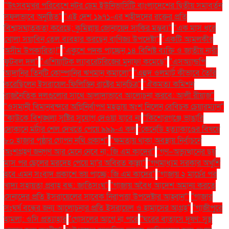
"উৎসবমুখর পরিবেশে নটর ডেম ইউনিভার্সিটি বাংলাদেশের দ্বিতীয় সমাবর্তন
সফলভাবে অনুষ্ঠিত"
"এই দেশ ১৯৭১-এর শহীদদের রক্তের প্রতি
বিশ্বাসঘাতকতা করেছে: কুমিল্লায় জোনায়েদ সাকির মন্তব্য"
"এক মাস ধরে
খোলা সয়াবিন তেল ব্যবহার করছেন বাণিজ্য উপদেষ্টা"
"একটি আমলকীর
অসীম উপকারিতা!"
"একুশে পদক পাচ্ছেন ১৪ বিশিষ্ট ব্যক্তি ও জাতীয় নারী
ফুটবল দল"
"এশিয়াটিক ল্যাবরেটরিজের মুনাফা কমেছে"
"এসঅ্যান্ডপি
আদানির তিনটি কোম্পানির ঋণমান কমালো"
"এহুদ ওলমার্ট কীভাবে তৈরি
করেছিলেন ইসরায়েল-ফিলিস্তিন রাষ্ট্রের মানচিত্র"
"ঐকমত্য কমিশন
রাজনৈতিক দলগুলোর সাথে আলাদাভাবে আলোচনা করবে: আলী রীয়াজ"
"ওসমানী বিমানবন্দরে অগ্নিনির্বাপণ মহড়ায় অংশ নিলেন বেবিচক চেয়ারম্যান"
"কাউকে বিশৃঙ্খলা সৃষ্টির সুযোগ দেওয়া যাবে না
"কিশোরগঞ্জে ভাঙারি
দোকানে মর্টার শেল দেখতে পেয়ে ৯৯৯-এ কল
"কেনেডি হত্যাকাণ্ডের বিষয়ে
৮০ হাজার পৃষ্ঠার গোপন নথি প্রকাশ"
"ক্ষমতায় থাকা অবস্থায় নির্বাচনে
অংশগ্রহণ জনগণ আর মেনে নেবে না: জি এম কাদের"
"গণ–অভ্যুত্থানের ছয়
মাস পর ছেলের মরদেহ পেয়ে মা'র অবিরত কান্না"
"গণমাধ্যম সরকার অখুশি
হবে এমন সংবাদ প্রকাশে ভয় পাচ্ছে: জি এম কাদের"
"গাজায় ২ মার্চের পর
খাদ্য সহায়তা প্রবাহ বন্ধ: জাতিসংঘ"
"গাজায় অবৈধ আদেশ অমান্য করতে
সেনাদের প্রতি ইসরায়েলের সাবেক নিরাপত্তা উপদেষ্টার আহ্বান"'
"গাজার
সংঘর্ষ বন্ধের জন্য আলোচনার প্রতি ইসরায়েল ও হামাসের আগ্রহ"
"গাজীপুরে
হামলা: ওসি প্রত্যাহার
"গোসলের আগে না পরে
"ঘরের বাতাসে দূষণ: সুস্থ