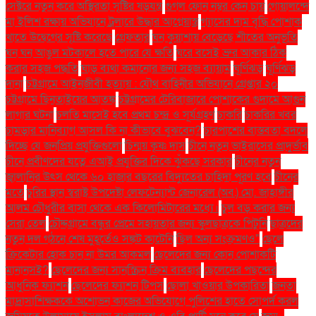
সেক্টরে নতুন করে অস্থিরতা সৃষ্টির ষড়যন্ত্র
গুগল ফোন নম্বর কেন চায়
গোয়ালন্দে
মা ইলিশ রক্ষায় অভিযানে ট্রলারে উদ্ধার আগ্নেয়াস্ত্র
গ্যাসের দাম বৃদ্ধি পোশাক
খাতে উদ্বেগের সৃষ্টি করেছে
গ্রেফতার
ঘন কুয়াশায় বেড়েছে শীতের অনুভূতি
ঘন ঘন আঙুল মটকালে হতে পারে যে ক্ষতি
ঘরে বসেই ভ্রুর আকার ঠিক
করার সহজ পদ্ধতি
ঘাড় ব্যথা কমানোর জন্য সহজ ব্যায়াম
ঘূর্ণিঝড়
ঘূর্ণিঝড়
দানা
চট্টগ্রামে আইনজীবী হত্যায় : যৌথ বাহিনীর অভিযানে গ্রেপ্তার ২০
চট্টগ্রামে ছিনতাইয়ের আতঙ্ক
চট্টগ্রামের টেরিবাজারে পোশাকের গুদামে আগুন
লাগার ঘটনা
চলতি মাসেই হবে প্রথম চন্দ্র ও সূর্যগ্রহণ
চাকরি
চাকরির খবর
চামড়ার মানিব্যাগ আসল কি না কীভাবে বুঝবেন?
চারপাশের বাস্তবতা বদলে
দিচ্ছে যে জনপ্রিয় প্রযুক্তিগুলো
চিন্ময় কৃষ্ণ দাস
চীনে নতুন ভাইরাসের প্রাদুর্ভাব
চীনে প্রবীণদের যত্নে এআই প্রযুক্তির দিকে ঝুঁকছে সরকার
চীনের নতুন
জ্বালানির উৎস থেকে ৬০ হাজার বছরের বিদ্যুতের চাহিদা পূরণ হবে
চীনের
মতে
চুরির স্থান স্বরাষ্ট্র উপদেষ্টা লেফটেন্যান্ট জেনারেল (অব.) মো. জাহাঙ্গীর
আলম চৌধুরীর বাসা থেকে এক কিলোমিটারের মধ্যে।
চুল বড় করার জন্য
সেরা তেল
চৌদ্দগ্রামে বন্ধুর প্রেমে সহায়তার জন্য স্কুলছাত্রকে পিটুনি
ছাত্রদের
নতুন দল গঠনে শেষ মুহূর্তেও সঙ্কট কাটেনি
ছিল অন্য সংক্রমণও"
ছেলে
ক্রিকেটার হোক চান না উমর আকমল
ছেলেদের জন্য কোন পোশাকটি
মানানসই?
ছেলেদের জন্য সানস্ক্রিন ক্রিম ব্যবহার
ছেলেদের পছন্দের
আধুনিক ফ্যাশন
ছেলেদের ফ্যাশন টিপস
ছোলা খাওয়ার উপকারিতা
জনতা
মাদ্রাসাশিক্ষককে অশোভন কাজের অভিযোগে পুলিশের হাতে সোপর্দ করল