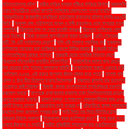
অগ্নিসংযোগের ঘটনা"
"মন্ত্রীর বাড়ির সামনে বৃষ্টিতে দাঁড়িয়ে ছিলাম
"ময়নামতি
ওয়ার সিমেট্রিতে একটি জাপানি সৈনিকের দেহাবশেষ পাওয়া যায়নি"
"ময়মনসিংহে আজহারীর মাহফিলে মুঠোফোন হারানোর ঘটনায় থানায় ২০০টি
জিডি"
"মামুনুল হক: সচিবালয়ে আগুন ও টঙ্গী হত্যাকাণ্ড একে অপরের সাথে
সম্পর্কিত
"মিরপুরে চাঁদা না পেয়ে মার্কেট ভাঙচুর
"মিরপুরে সাকিবের খেলা
বন্ধে বিক্ষোভ
"মির্জা ফখরুল আগামীকাল লন্ডন যাচ্ছেন"
"মেসি-সুয়ারেজ
জুটি: কি এটি সর্বকালের সেরা?"
"যদি এই সরকার পরাজিত হয়
"যুক্তরাজ্য
রাশিয়াকে সহায়তা করা ব্যক্তিদের প্রবেশ নিষিদ্ধ করছে"
"যুক্তরাষ্ট্র অবৈধ
বাংলাদেশিদের ফেরত পাঠাবে"
"যুক্তরাষ্ট্র থেকে সামরিক বিমানে দেশে
ফিরলেন নথিপত্রহীন ভারতীয় অভিবাসীরা"
"রাজনৈতিক দলের কাছ থেকে
নাম চেয়েছে ইসি গঠনের অনুসন্ধান কমিটি"
"রাজনৈতিক বক্তব্য এড়াতে চাই
"রাশিফল ২০২৪: এই বছরে আপনার জীবন কেমন হতে পারে"
"রাশেদ খান
মেনন ও তাঁর স্ত্রীর বিদেশে যাত্রায় নিষেধাজ্ঞা"
"রাহুলের তুলনায় বড় ব্যবধানে
ওয়েনাডে জয়ী প্রিয়াঙ্কা"
"রিজভী: ভারত বাংলাদেশের সার্বভৌমত্বে সরাসরি
হস্তক্ষেপ করছে"
"রূপগঞ্জে ডাকাতদের হামলায় ঢাকা বিশ্ববিদ্যালয়ের ছাত্রের
চোখে গুরুতর আঘাত"
"রেকর্ড মুনাফা ও লভ্যাংশ: শেয়ারধারীদের জন্য ৯৭৫
কোটি টাকার ঘোষণা"
"রেস্তোরাঁয় ভ্যাট বাড়ছে না
"রৌমারীতে কৃষক সমাবেশে
হামলার নিন্দা জানালো গণতন্ত্র মঞ্চ"
"লাঠি দিয়ে ভর দিয়ে টিসিবির ট্রাক
খুঁজছেন বিল্লাল সরদার"
"লিভারপুল কখন চ্যাম্পিয়ন হবে?"
"শত বছর আগে
ঢাকায় ইফতার ও সাহ্‌রি"
"শহীদ বুদ্ধিজীবী শামসুজ্জোহার মৃত্যুদিবসকে