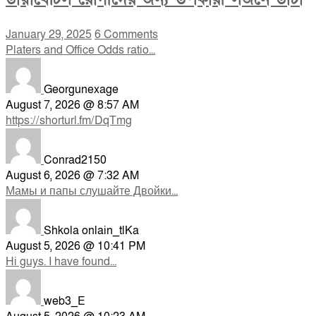
January 29, 2025
6 Comments
Platers and Office Odds ratio...
Georgunexage
August 7, 2026 @ 8:57 AM
https://shorturl.fm/DqTmg
Conrad2150
August 6, 2026 @ 7:32 AM
Мамы и папы слушайте Двойки...
Shkola onlain_tlKa
August 5, 2026 @ 10:41 PM
Hi guys. I have found...
web3_E