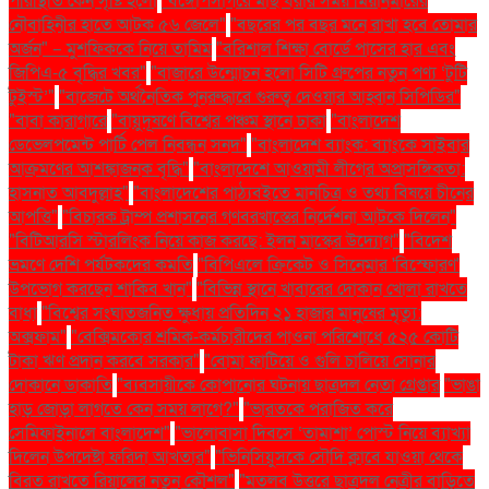
পরিস্থিতি কেন সৃষ্টি হলো
"বঙ্গোপসাগরে মাছ ধরার সময় মিয়ানমারের
নৌবাহিনীর হাতে আটক ৫৬ জেলে"
"বছরের পর বছর মনে রাখা হবে তোমার
অর্জন" – মুশফিককে নিয়ে তামিম
"বরিশাল শিক্ষা বোর্ডে পাসের হার এবং
জিপিএ-৫ বৃদ্ধির খবর"
"বাজারে উন্মোচন হলো সিটি গ্রুপের নতুন পণ্য ‘টুটি
টুইস্ট’"
"বাজেটে অর্থনৈতিক পুনরুদ্ধারে গুরুত্ব দেওয়ার আহ্বান সিপিডির"
"বাবা কারাগারে
"বায়ুদূষণে বিশ্বের পঞ্চম স্থানে ঢাকা
"বাংলাদেশ
ডেভেলপমেন্ট পার্টি পেল নিবন্ধন সনদ"
"বাংলাদেশ ব্যাংক: ব্যাংকে সাইবার
আক্রমণের আশঙ্কাজনক বৃদ্ধি"
"বাংলাদেশে আওয়ামী লীগের অপ্রাসঙ্গিকতা:
হাসনাত আবদুল্লাহ"
"বাংলাদেশের পাঠ্যবইতে মানচিত্র ও তথ্য বিষয়ে চীনের
আপত্তি"
"বিচারক ট্রাম্প প্রশাসনের গণবরখাস্তের নির্দেশনা আটকে দিলেন"
"বিটিআরসি স্টারলিংক নিয়ে কাজ করছে: ইলন মাস্কের উদ্যোগ"
"বিদেশ
ভ্রমণে দেশি পর্যটকদের কমতি
"বিপিএলে ক্রিকেট ও সিনেমার 'বিস্ফোরণ'
উপভোগ করছেন শাকিব খান"
"বিভিন্ন স্থানে খাবারের দোকান খোলা রাখতে
বাধা
"বিশ্বের সংঘাতজনিত ক্ষুধায় প্রতিদিন ২১ হাজার মানুষের মৃত্যু:
অক্সফাম"
"বেক্সিমকোর শ্রমিক-কর্মচারীদের পাওনা পরিশোধে ৫২৫ কোটি
টাকা ঋণ প্রদান করবে সরকার"
"বোমা ফাটিয়ে ও গুলি চালিয়ে সোনার
দোকানে ডাকাতি
"ব্যবসায়ীকে কোপানোর ঘটনায় ছাত্রদল নেতা গ্রেপ্তার
"ভাঙা
হাড় জোড়া লাগতে কেন সময় লাগে?"
"ভারতকে পরাজিত করে
সেমিফাইনালে বাংলাদেশ"
"ভালোবাসা দিবসে ‘তামাশা’ পোস্ট নিয়ে ব্যাখ্যা
দিলেন উপদেষ্টা ফরিদা আখতার"
"ভিনিসিয়ুসকে সৌদি ক্লাবে যাওয়া থেকে
বিরত রাখতে রিয়ালের নতুন কৌশল"
"মতলব উত্তরে ছাত্রদল নেত্রীর বাড়িতে