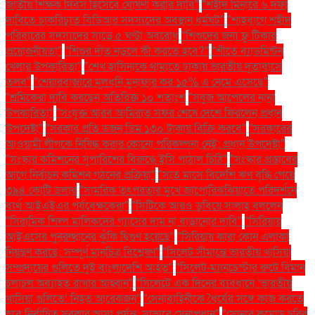
জাতীয় শিক্ষক দিবস হিসেবে ঘোষণা করার দাবি"
"শহীদ মিনারে ৬ দফা
দাবিতে চাকরিচ্যুত বিডিআর সদস্যদের অবস্থান ধর্মঘট"
"শাহবাগে শহীদ
পরিবারের সদস্যদের সাড়ে ৫ ঘণ্টা অবরোধ
"শিশুদের জন্য ফ্লু টিকার
প্রয়োজনীয়তা"
"শিশুর দাঁত নড়লে কী করতে হবে?"
"শীতে ব্যাডমিন্টন
খেলার উপকারিতা"
"শেখ হাসিনাকে থামাতে ঢাকায় ভারতীয় দূতাবাসে
তলব"
"শেয়ারবাজারে মূলধনি মুনাফার কর ১৫% এ নেমে এসেছে"
"শ্রমিকেরা দাবি করছেন অতিরিক্ত ১০ শতাংশ
"সবুজ আপেলের নানা
উপকারিতা"
"সংযুক্ত আরব আমিরাত সফর শেষে দেশে ফিরলেন প্রধান
উপদেষ্টা"
"সরকার প্রতি ডজন ডিম ১৩০ টাকায় বিক্রি করবে"
"সরকারের
আওয়ামী লীগকে নিষিদ্ধ করার কোনো পরিকল্পনা নেই: প্রধান উপদেষ্টা"
"সংস্কার কমিশনের সুপারিশের বিরুদ্ধে ইসি পাঠাল চিঠি"
"সংস্কার প্রস্তাবের
আগে নির্বাচন কমিশন গঠনের প্রক্রিয়া"
"সাত মাসে বিদেশি ঋণ বৃদ্ধি পেয়ে
৩৯৪ কোটি ডলার
"সামরিক তৎপরতার মুখে জাপোরিঝঝিয়াতে পরিদর্শনে
ব্যর্থ আইএইএর পর্যবেক্ষকেরা"
"সিটিকে আরও ডুবিয়ে সালাহ বললেন
"সিরামিক শিল্প মালিকদের গ্যাসের দাম না বাড়ানোর দাবি"
"সিরিয়ায়
আইএসের পুনরুত্থানের ঝুঁকি দ্বিগুণ হয়েছে"
"সিরিয়ায় কারা কোন এলাকা
নিয়ন্ত্রণ করছে: সম্পূর্ণ মানচিত্র বিশ্লেষণ"
"সিলেট সীমান্তে ভারতীয় খাসিয়া
সম্প্রদায়ের গুলিতে দুই বাংলাদেশি আহত"
"সিলেট-ম্যানচেস্টার রুটে বিমান
চলাচল অব্যাহত রাখার আহ্বান"
"সিলেটে এক দিনের ব্যবধানে ‘ভারতীয়
খাসিয়া গু‌লিতে’ নিহত আরেকজন"
"সেনাবাহিনীকে ধৈর্যের সঙ্গে কাজ করতে
হবে নির্বাচিত সরকার আসা পর্যন্ত: সাভারে সেনাপ্রধান"
"সোনার কমোড চুরির