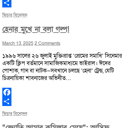
Facebook
Share
ফিচার
বিনোদন
হেনার মুখে না বলা গল্প!
March 13, 2025
2 Comments
১৯৯৬ সালের ২৬ জুলাই মুক্তিপ্রাপ্ত ‘প্রেমের সমাধি’ সিনেমার
একটি ক্লিপ বর্তমানে সামাজিকমাধ্যমে ভাইরাল। ঈদের
পোশাক, গান বা নাটক—সবখানে চলছে ‘হেনা’ ট্রেন্ড, যেটি
চিত্রনায়িকা শাবনাজের অভিনীত…
Facebook
Share
ফিচার
বিনোদন