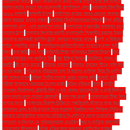
পরিকল্পনা করছে
কয়লা আমদানি না হওয়া পর্যন্ত বিদ্যুৎকেন্দ্র বন্ধ থাকবে
কয়লাসঙ্কটের কারণে বন্ধ মহেশখালী তাপবিদ্যুৎ কেন্দ্র
করমজলে তিন দিনে
৭৫০০ দর্শনার্থী
কর্ণফুলী টানেল
কলসিন্দুর গ্রামের অদম্য মেয়েরা আবারও
প্রমাণ করেছে তাদের দক্ষতা
কলাম্বিয়া বিশ্ববিদ্যালয়ের শিক্ষার্থী
কাঁচা মরিচে
কানপাকা রোগ - এক গুরুত্বপুর্ণ সমস্যা
কানাডাকে যুক্তরাষ্ট্রের অঙ্গরাজ্য হতে
বললেন ট্রাম্প
কানাডায় নিখোঁজ প্রবাসী বাংলাদেশি শিক্ষার্থীর মরদেহ উদ্ধার
কানাডার প্রধানমন্ত্রী জাস্টিন ট্রুডো পদত্যাগ করতে যাচ্ছেন
কান্ট ও হিউমের
দর্শনে গাজালির প্রভাব
কাভার্ডভ্যান-মোটরসাইকেল সংঘর্ষে ছাত্রদল কর্মী
নিহত
কার ক্ষতি
কার লাভ
কারিগরি শিক্ষা অধিদপ্তরে বিশাল নিয়োগ
কিছু
অধিনায়কত্বের নাম অনুমিত ছিল
কিছু ইঙ্গিত মিলছে
কিডনিতে পাথর ও
করণীয়
কী আছে তাতে?
কীভাবে খাবেন?
কীভাবে বুঝবেন শীতে পানি কম
খাওয়া হচ্ছে?
কুড়িগ্রামে দরিদ্রদের চাল বিতরণের তালিকা নিয়ে বিএনপির
দুই পক্ষের সংঘর্ষ
কুমিল্লা সিটির সাবেক মেয়র সূচনার জমি
কুয়েটে ভর্তি
পরীক্ষা উপলক্ষে বিমানের বিশেষ ফ্লাইট
কৃত্রিম বুদ্ধিমত্তা
কৃষক
কেন্দ্রীয়
ব্যাংকের নির্দেশনায় ট্রেজারি বিল ও বন্ড কেনায় ব্যাংকের ফি ও চার্জ নির্ধারণ"
কোন কথায় রেগে গেলেন জেলেনস্কি
কোন পক্ষ হারল?
ক্যানসারের টিকা নিয়ে
আশার আলো
ক্যান্সারের বিকল্প চিকিৎসা পদ্ধতিগুলি কীভাবে কাজ করে
ক্লাসরুমে প্রথম বর্ষের ছাত্রকে বিয়ে করলেন বিশ্ববিদ্যালয় শিক্ষিকা (ভিডিও)
ক্ষমতার প্রাতিষ্ঠানিক ভারসাম্য প্রতিষ্ঠায় বিএনপিসহ প্রধান রাজনৈতিক
দলগুলো সংবিধানে যে পরিবর্তনগুলো চেয়েছিল
ক্ষুদ্র নৃ-তাত্বিক জনগোষ্ঠী
চাকমাদের জীবনযাত্রা
খনিজ চুক্তির জন্য শুক্রবার ওয়াশিংটন যাচ্ছেন