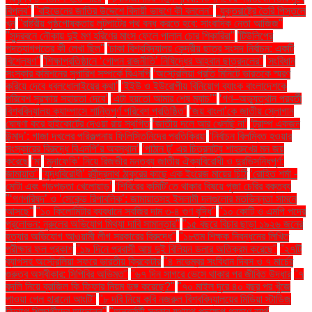
বিপ্লব''
''বাইডেনের জাতির উদ্দেশে বিদায়ী ভাষণে কী বললেন''
''যুক্তরাষ্ট্রে তৈরি পিস্তলে
খুন
''রাষ্ট্রীয় পৃষ্ঠপোষকতায় লুটপাটের পথ বন্ধ করতে হবে: সাংবাদিক নেতা আজিজ"
''সুন্দরবনে নৌকায় দুই মণ হরিণের মাংস ফেলে পালাল চোর শিকারিরা''
'টিউলিপের
পদত্যাগপত্রে কী লেখা ছিল''
'ঢাকা বিশ্ববিদ্যালয় কেন্দ্রীয় ছাত্র সংসদ নির্বাচন: একটি
বিশ্লেষণ''
'শিক্ষাপ্রতিষ্ঠানে ‘গোপন রাজনীতি’ নিষিদ্ধের আহ্বান ছাত্রদলের''
'সংবিধান
সংস্কার কমিশনের সুপারিশ সম্পর্কে বিএনপি
‘অস্ট্রেলিয়া প্রতি মিনিটে ভারতকে স্মরণ
করিয়ে দেবে ধবলধোলাইয়ের কথা’
‘ইইউ ও ইউরোপীয় বিনিয়োগ ব্যাংক বাংলাদেশকে
পরিবেশ সুরক্ষায় সহায়তা দেবে’
‘এটা হয়তো আমার শেষ ম্যাচ’"
‘গণ–অভ্যুত্থান পরবর্তী
বিশ্ববিদ্যালয় ক্যাম্পাসে শান্তিপূর্ণ পরিবেশ প্রতিষ্ঠিত’
‘জয় বাংলা’কে জাতীয় স্লোগান
ঘোষণা করে হাইকোর্টের দেওয়া রায় স্থগিত
‘জাতীয় দলে আর খেলছি না’
‘ট্রাম্প একজন
উন্মাদ’: গাজা দখলের পরিকল্পনায় ফিলিস্তিনিদের প্রতিক্রিয়া
‘নির্বাচন বিলম্বিত হওয়ার
সংস্কারের বিরুদ্ধে বিএনপি’র অবস্থান’
‘পাঠান টু’ এর চিত্রনাট্য শাহরুখের মন জয়
করেছে
‘মা
‘মুনাফেকি’ নিয়ে রিজভীর মন্তব্য জাতীয় ঐক্যবিরোধী ও দুরভিসন্ধিপূর্ণ:
জামায়াত"
‘যুদ্ধবিরোধী’ রবীন্দ্রনাথ ঠাকুরের কাছে এক ইংরেজ মায়ের চিঠি
‘রোহিত শর্মা -
মোটা এবং গড়পড়তা খেলোয়াড়’
‘শিবিরের কমিটি’তে থাকার বিষয়ে পূজা চেরির বক্তব্য
"‘গণপরিষদ’ ও ‘সেকেন্ড রিপাবলিক’: জামায়াতসহ ইসলামী দলগুলোর মতভিন্নতা সামনে
আসছে"
"১০ কিলোমিটার ব্যবধানে সবজির দাম ৩-৪ গুণ বৃদ্ধি"
"১০ কোটি ও এমপি পদের
প্রলোভন: নুরুলের অভিযোগ মিথ্যা দাবি সামান্তার"
"১৫ বছরে বিচার ছাড়া ১৯২৬ জনের
হত্যার অভিযোগ আওয়ামী লীগ সরকারের বিরুদ্ধে"
"১৮তম শিক্ষক নিবন্ধনের লিখিত
পরীক্ষার ফল প্রকাশ
"১৯ দিনে প্রবাসী আয় দুই বিলিয়ন ডলার অতিক্রম করেছে"
"২৭টি
ব্যাগসহ অস্ট্রেলিয়া সফরে ভারতীয় ক্রিকেটার
"৪ নভেম্বর সংবিধান দিবস ও ৭ মার্চের
গুরুত্ব অস্বীকার: সিপিবির অভিমত"
"৬৭ দিন সাগরে ভেসে থাকার পর জীবিত উদ্ধার
"৭
বদলি নিয়ে ব্রাজিল কি ফিফার নিয়ম ভঙ্গ করেছে?"
"৭০ মাইল দূরে ৪০ বছর পর খুঁজে
পাওয়া গেল হারানো আংটি"
"৮ দবি নিয়ে কবি নজরুল বিশ্ববিদ্যালয়ের মিডিয়া স্টাডিজ
বিভাগে শিক্ষার্থীদের আন্দোলন"
"অন্তর্বর্তী সরকার যথাযথ পদক্ষেপ গ্রহণে ব্যর্থ