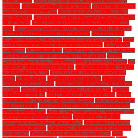
করবে: আলী রীয়াজ"
"ওসমানী বিমানবন্দরে অগ্নিনির্বাপণ মহড়ায় অংশ নিলেন বেবিচক
চেয়ারম্যান"
"কাউকে বিশৃঙ্খলা সৃষ্টির সুযোগ দেওয়া যাবে না
"কিশোরগঞ্জে ভাঙারি দোকানে
মর্টার শেল দেখতে পেয়ে ৯৯৯-এ কল
"কেনেডি হত্যাকাণ্ডের বিষয়ে ৮০ হাজার পৃষ্ঠার
গোপন নথি প্রকাশ"
"ক্ষমতায় থাকা অবস্থায় নির্বাচনে অংশগ্রহণ জনগণ আর মেনে নেবে
না: জি এম কাদের"
"গণ–অভ্যুত্থানের ছয় মাস পর ছেলের মরদেহ পেয়ে মা'র অবিরত
কান্না"
"গণমাধ্যম সরকার অখুশি হবে এমন সংবাদ প্রকাশে ভয় পাচ্ছে: জি এম কাদের"
"গাজায় ২ মার্চের পর খাদ্য সহায়তা প্রবাহ বন্ধ: জাতিসংঘ"
"গাজায় অবৈধ আদেশ
অমান্য করতে সেনাদের প্রতি ইসরায়েলের সাবেক নিরাপত্তা উপদেষ্টার আহ্বান"'
"গাজার
সংঘর্ষ বন্ধের জন্য আলোচনার প্রতি ইসরায়েল ও হামাসের আগ্রহ"
"গাজীপুরে হামলা:
ওসি প্রত্যাহার
"গোসলের আগে না পরে
"ঘরের বাতাসে দূষণ: সুস্থ থাকার জন্য করণীয়".
"চট্টগ্রামের আঞ্চলিক ভাষায় রোহিঙ্গাদের জন্য প্রধান উপদেষ্টার বার্তা"
"চাকরিতে
প্রবেশের জন্য পুরুষদের বয়সসীমা ৩৫ ও নারীদের ৩৭ বছরে উন্নীত করার প্রস্তাব"
"চার
মাস ধরে রপ্তানি আয় ৪ বিলিয়ন ডলারের উপরে"
"চারটি পদ ছাড়া জাতীয় নাগরিক কমিটির
বাকি সব কমিটি বিলুপ্ত ঘোষণা"
"চারবার বসতভিটা সরিয়েও ভাঙনের আতঙ্কে আলী
আহমদ"
"চীনের ৫টি পদক্ষেপ
"চুয়েট ছাত্রলীগের সভাপতি আটক"
"চোখের স্বাস্থ্য
উন্নত রাখতে যে খাবারগুলি খাবেন"
"চ্যাম্পিয়নস ট্রফি: ২ শর্তে হাইব্রিড মডেলে সম্মত
পাকিস্তান"
"ছুরিকাঘাত ও বৈদ্যুতিক শকে হত্যা: সবজিখেতে লাশ ফেলা"
"জমিয়ত ও
এবি পার্টি: সংস্কার ও নির্বাচন
"জয়পুরহাটে হাট ইজারায় সিন্ডিকেটের কারসাজি
"জাপানের
পক্ষ থেকে অন্তর্বর্তীকালীন সরকারের প্রতি সমর্থন পুনর্ব্যক্ত"
"জার্মানির কঠোর অভিবাসন
নীতি পরিকল্পনা ব্যর্থ"m
"জাহাঙ্গীরনগর বিশ্ববিদ্যালয় ভর্তি পরীক্ষার প্রশ্নপত্রে ত্রুটি:
৮০টির পরিবর্তে ৭৮টি প্রশ্ন"
"জিনস পরিবর্তন করতে অস্বীকার করায় দাবা চ্যাম্পিয়নশিপ
থেকে বাদ পড়লেন বর্তমান চ্যাম্পিয়ন কার্লসেন"
"জুলাই মাসের শহীদরা দুর্নীতি ও
দুঃশাসনমুক্ত বাংলাদেশ চেয়েছিলেন: জামায়াত আমির"
"জুলাই-আগস্টের মধ্যে জাতীয়
নির্বাচন সম্ভব: মির্জা ফখরুল"
"টাঙ্গাইলে আওয়ামী লীগ নেতা ফারুক হত্যা মামলার রায়ে
হতবাক সন্তানেরা
"টেনিসের রানি’র সঙ্গে সাক্ষাৎ করে উচ্ছ্বসিত নেইমার"
"ট্রাম্প