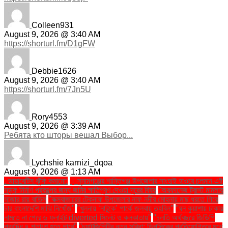
Colleen931
August 9, 2026 @ 3:40 AM
https://shorturl.fm/D1gFW
Debbie1626
August 9, 2026 @ 3:40 AM
https://shorturl.fm/7Jn5U
Rory4553
August 9, 2026 @ 3:39 AM
Ребята кто шторы вешал Выбор...
Lychshie karnizi_dqoa
August 9, 2026 @ 1:13 AM
. ডায়াবেটিস ঝুঁকি কমানো:
। সুনামগঞ্জের শান্তিগঞ্জ উপজেলার সাংহাই হাওরে চলমান এই
সড়ক নির্মাণ প্রকল্পের জন্য জমির ক্ষতিপূরণ দেওয়া দূরের বিষয়
''অরফানেজ ট্রাস্ট মামলায়
সাজার রায় বাতিল
''কক্সবাজারের টেকনাফ উপজেলার নাফ নদীর মোহনায় মাছ ধরতে গিয়ে
চার বাংলাদেশি মাঝি নিখোঁজ''
''খুলনায় ‘নাটুকে’ পার্কে জলবায়ু তহবিল''
''ঘন কুয়াশায় ঢাকায়
নামতে না পেরে ৬ ফ্লাইট diverted সিলেট ও কলকাতায়''
''চলতি অর্থবছরে জিডিপি
প্রবৃদ্ধি ৪ শতাংশ হতে পারে''
''চ্যাটজিপিটির নতুন সুবিধা: ডিপসিকের প্রতিযোগিতার মুখে