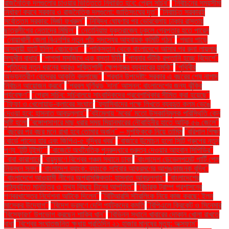
রাজনৈতিক দলগুলোর চাওয়ার ভিত্তিতে নির্ধারিত হবে: প্রেস সচিব"
"নির্বাচনের সময়সীমা
নির্ধারণ করবে সরকার ও রাজনৈতিক দলগুলো: জাতিসংঘের দূত"
"নির্বাচিত সরকারই
সর্বোত্তম সরকার: মির্জা ফখরুল"
"নিষিদ্ধ ঘোষণার পর ভোরবেলায় ঢাকার রাস্তায়
ছাত্রলীগের নেতাদের মিছিল"
"নেতানিয়াহু যুক্তরাজ্যে ঢুকলে গ্রেপ্তার হতে পারেন
"নোয়াখালী জেলা বিএনপির নতুন পাঁচ সদস্যের আহ্বায়ক কমিটি গঠন"
"পদ্মার পাড়ে
অস্থায়ী হাটে ইলিশ বেচাকেনা"''
"পাকিস্তান থেকে বাংলাদেশে আসার পর রুনা লায়লার
সম্মুখীন বাধার"
"পাগলা মসজিদে এক বস্তা চিঠি:
"পাবনার শুঁটকি রপ্তানি হচ্ছে বিদেশে"
"পুতিনের নতুন ধরনের আরও শক্তিশালী ক্ষেপণাস্ত্র ব্যবহারের হুমকি"
"পৃথিবীর
অভ্যন্তরীণ কেন্দ্রের আকৃতি বদলাচ্ছে"
"প্রধান উপদেষ্টা: সরকার এ বছরের শেষ নাগাদ
নির্বাচন আয়োজন করবে"
"প্রবল ঘূর্ণিঝড় 'দানা' আসন্ন: বাংলাদেশের জন্য ঝুঁকির
পর্যবেক্ষণ"
"প্রেস সচিব: সচিবালয়ে সাংবাদিকদের প্রবেশাধিকার সীমিত করা হয়েছে"
"ফিফা ও খেলোয়াড়-ক্লাবের সংঘাত
"ফ্যাসিবাদের পক্ষে লিখতে ব্যবহৃত কলম ভেঙে
দেওয়া হবে: হাসনাত আবদুল্লাহ"
"বইমেলায় ‘মবের’ মতো উসকানিমূলক পরিস্থিতি কেন
সৃষ্টি হলো
"বঙ্গোপসাগরে মাছ ধরার সময় মিয়ানমারের নৌবাহিনীর হাতে আটক ৫৬ জেলে"
"বছরের পর বছর মনে রাখা হবে তোমার অর্জন" – মুশফিককে নিয়ে তামিম
"বরিশাল শিক্ষা
বোর্ডে পাসের হার এবং জিপিএ-৫ বৃদ্ধির খবর"
"বাজারে উন্মোচন হলো সিটি গ্রুপের নতুন
পণ্য ‘টুটি টুইস্ট’"
"বাজেটে অর্থনৈতিক পুনরুদ্ধারে গুরুত্ব দেওয়ার আহ্বান সিপিডির"
"বাবা কারাগারে
"বায়ুদূষণে বিশ্বের পঞ্চম স্থানে ঢাকা
"বাংলাদেশ ডেভেলপমেন্ট পার্টি পেল
নিবন্ধন সনদ"
"বাংলাদেশ ব্যাংক: ব্যাংকে সাইবার আক্রমণের আশঙ্কাজনক বৃদ্ধি"
"বাংলাদেশে আওয়ামী লীগের অপ্রাসঙ্গিকতা: হাসনাত আবদুল্লাহ"
"বাংলাদেশের
পাঠ্যবইতে মানচিত্র ও তথ্য বিষয়ে চীনের আপত্তি"
"বিচারক ট্রাম্প প্রশাসনের
গণবরখাস্তের নির্দেশনা আটকে দিলেন"
"বিটিআরসি স্টারলিংক নিয়ে কাজ করছে: ইলন
মাস্কের উদ্যোগ"
"বিদেশ ভ্রমণে দেশি পর্যটকদের কমতি
"বিপিএলে ক্রিকেট ও সিনেমার
'বিস্ফোরণ' উপভোগ করছেন শাকিব খান"
"বিভিন্ন স্থানে খাবারের দোকান খোলা রাখতে
বাধা
"বিশ্বের সংঘাতজনিত ক্ষুধায় প্রতিদিন ২১ হাজার মানুষের মৃত্যু: অক্সফাম"