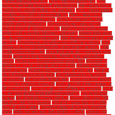
পেন্টাগনের নিয়ন্ত্রণ কেন নিতে চান?"
"ট্রাম্প প্রশাসন ডিম আমদানি করবে"
"ট্রাম্প
প্রশাসন বিশ্বব্যাপী মার্কিন দূতাবাসে কর্মী কমানোর সিদ্ধান্ত"
"ট্রাম্প প্রশাসনের নির্দেশে
ওয়াশিংটনে ইউএসএআইডির কর্মীদের বাসায় থাকার নির্দেশ"
"ট্রাম্প প্রশাসনের পরিকল্পনা:
যুক্তরাষ্ট্রের নেতৃত্বে বিশ্ব স্বাস্থ্য সংস্থা পরিচালনা"
"ট্রাম্প প্রেসিডেন্ট হলে কি
যুক্তরাষ্ট্রে আদানির সমস্যা সমাধান হবে?"
"ট্রাম্পের বিদ্বেষপূর্ণ বক্তব্য: গাজায়
যুদ্ধবিরতি চুক্তি কি ঝুঁকির মধ্যে?"
"ট্রাম্পের শুল্কের কারণে ভারতে অ্যাপলের
আইফোন উৎপাদনে কী পরিবর্তন আসতে পারে"
"ডিজিটাল উদ্ভাবনের নৈতিক ব্যবহার:
সামাজিক সংহতি ও অন্তর্ভুক্তি নিশ্চিতকরণে একটি কর্মশালা"
"ডিপ্লোমা ডিগ্রি বাতিলের
পর এবার গ্রেফতার হলেন ইস্তাম্বুলের মেয়র"
"ডিসি পদে কর্মকর্তাদের আগ্রহ হঠাৎ কমার
কারণ কী?"
"ডিসেম্বরের মধ্যে জেলার বিভিন্ন স্থানে কমিটি গঠনের পরিকল্পনা"
"ঢাকার
ইজতেমা থেকে ফেরার পথে পশ্চিমবঙ্গে মুসলিম তরুণকে আক্রান্ত করা হয়েছে"
"ঢাকার
জাহাঙ্গীর টাওয়ারে ক্যাফেতে আগুন
"ঢাকার রাস্তায় ধুলোর কারণে বাড়ছে শিশুদের স্বাস্থ্য
সমস্যা"
"তত্ত্বাবধায়ক সরকার ব্যবস্থা নিয়ে ৩টি রিভিউ আবেদন শুনানির তারিখ ১৭
নভেম্বর"
"তিন দশকে ৩০ বিশ্ব রেকর্ড: জাকেরের অসাধারণ কীর্তি"
"তিন সপ্তাহ পর
মুক্তিপণের ২৫ লাখ টাকা দেওয়ার পর তরুণের লাশ উদ্ধার"
"থাইরয়েড সম্পর্কিত ৫টি
প্রচলিত ভুল ধারণা"
"দিনাজপুরে মৌসুম শেষেও সুগন্ধি ধানের দাম হ্রাস"
"দীপু মনি ও
তাঁর স্বামীর বিরুদ্ধে দুদকের মামলা দায়ের"
"দুই প্ল্যাটফর্মের সমানসংখ্যক নেতা নিয়ে
নতুন দলের কমিটি
"দুটি আলংকারিক উদ্ভিদের বিবরণ"
"দুদকের মামলায় ইয়াবা ব্যবসায়ীর
৭৬ লাখ টাকার অবৈধ সম্পদ উদ্ধারের দাবি
"দেশে এইচএমপিভি ভাইরাসে আক্রান্ত এক
নারী মৃত্যুবরণ করেছেন
"দেশে বছরে প্রায় ৩ লাখ কোটি টাকার শুল্ক ও কর ছাড়"
"নওগাঁয়
১৬ বছর পর ছাত্রশিবিরের প্রতিষ্ঠাবার্ষিকী প্রকাশ্যে উদযাপিত"
"নতুন ছাত্রসংগঠনের
যাত্রা শুরু
"নর্থ মেসিডোনিয়ার নৈশক্লাবে অগ্নিকাণ্ড
"নাটোরে যুবলীগ নেতাকে পিটুনি
দিয়ে পুলিশে সোপর্দ করল ছাত্র-জনতা"
"নানা পদক্ষেপ সত্ত্বেও চীনের তরুণ-তরুণীরা
বিয়ের প্রতি আগ্রহ হারাচ্ছে"
"নিভৃতপল্লির নারীদের তৈরি জুতা পাচ্ছে আন্তর্জাতিক
বাজারে"
"নির্বাচন নিয়ে বিতর্ক করছে একটি রাজনৈতিক দল: রিজভী"
"নির্বাচনের তারিখ