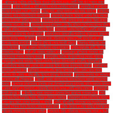
"বেক্সিমকোর শ্রমিক-কর্মচারীদের পাওনা পরিশোধে ৫২৫ কোটি টাকা ঋণ প্রদান করবে
সরকার"
"বোমা ফাটিয়ে ও গুলি চালিয়ে সোনার দোকানে ডাকাতি
"ব্যবসায়ীকে কোপানোর
ঘটনায় ছাত্রদল নেতা গ্রেপ্তার
"ভাঙা হাড় জোড়া লাগতে কেন সময় লাগে?"
"ভারতকে
পরাজিত করে সেমিফাইনালে বাংলাদেশ"
"ভালোবাসা দিবসে ‘তামাশা’ পোস্ট নিয়ে ব্যাখ্যা
দিলেন উপদেষ্টা ফরিদা আখতার"
"ভিনিসিয়ুসকে সৌদি ক্লাবে যাওয়া থেকে বিরত রাখতে
রিয়ালের নতুন কৌশল"
"মতলব উত্তরে ছাত্রদল নেত্রীর বাড়িতে অগ্নিসংযোগের ঘটনা"
"মন্ত্রীর বাড়ির সামনে বৃষ্টিতে দাঁড়িয়ে ছিলাম
"ময়নামতি ওয়ার সিমেট্রিতে একটি জাপানি
সৈনিকের দেহাবশেষ পাওয়া যায়নি"
"ময়মনসিংহে আজহারীর মাহফিলে মুঠোফোন হারানোর
ঘটনায় থানায় ২০০টি জিডি"
"মামুনুল হক: সচিবালয়ে আগুন ও টঙ্গী হত্যাকাণ্ড একে
অপরের সাথে সম্পর্কিত
"মিরপুরে চাঁদা না পেয়ে মার্কেট ভাঙচুর
"মিরপুরে সাকিবের খেলা
বন্ধে বিক্ষোভ
"মির্জা ফখরুল আগামীকাল লন্ডন যাচ্ছেন"
"মেসি-সুয়ারেজ জুটি: কি এটি
সর্বকালের সেরা?"
"যদি এই সরকার পরাজিত হয়
"যুক্তরাজ্য রাশিয়াকে সহায়তা করা
ব্যক্তিদের প্রবেশ নিষিদ্ধ করছে"
"যুক্তরাষ্ট্র অবৈধ বাংলাদেশিদের ফেরত পাঠাবে"
"যুক্তরাষ্ট্র থেকে সামরিক বিমানে দেশে ফিরলেন নথিপত্রহীন ভারতীয় অভিবাসীরা"
"রাজনৈতিক দলের কাছ থেকে নাম চেয়েছে ইসি গঠনের অনুসন্ধান কমিটি"
"রাজনৈতিক
বক্তব্য এড়াতে চাই
"রাশিফল ২০২৪: এই বছরে আপনার জীবন কেমন হতে পারে"
"রাশেদ খান মেনন ও তাঁর স্ত্রীর বিদেশে যাত্রায় নিষেধাজ্ঞা"
"রাহুলের তুলনায় বড় ব্যবধানে
ওয়েনাডে জয়ী প্রিয়াঙ্কা"
"রিজভী: ভারত বাংলাদেশের সার্বভৌমত্বে সরাসরি হস্তক্ষেপ
করছে"
"রূপগঞ্জে ডাকাতদের হামলায় ঢাকা বিশ্ববিদ্যালয়ের ছাত্রের চোখে গুরুতর আঘাত"
"রেকর্ড মুনাফা ও লভ্যাংশ: শেয়ারধারীদের জন্য ৯৭৫ কোটি টাকার ঘোষণা"
"রেস্তোরাঁয়
ভ্যাট বাড়ছে না
"রৌমারীতে কৃষক সমাবেশে হামলার নিন্দা জানালো গণতন্ত্র মঞ্চ"
"লাঠি
দিয়ে ভর দিয়ে টিসিবির ট্রাক খুঁজছেন বিল্লাল সরদার"
"লিভারপুল কখন চ্যাম্পিয়ন হবে?"
"শত বছর আগে ঢাকায় ইফতার ও সাহ্‌রি"
"শহীদ বুদ্ধিজীবী শামসুজ্জোহার মৃত্যুদিবসকে
জাতীয় শিক্ষক দিবস হিসেবে ঘোষণা করার দাবি"
"শহীদ মিনারে ৬ দফা দাবিতে চাকরিচ্যুত
বিডিআর সদস্যদের অবস্থান ধর্মঘট"
"শাহবাগে শহীদ পরিবারের সদস্যদের সাড়ে ৫ ঘণ্টা