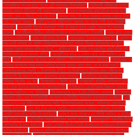
"অপরাজিতা ফুলের চায়ে পাবেন ৬টি অসাধারণ উপকারিতা"
"অভিবাসী পরিবারের সন্তান
কমলার সামনে ইতিহাস সৃষ্টি করার সম্ভাবনা"
"অমুক ব্যবসায়ীর রাজনৈতিক দলের সঙ্গে
সম্পর্ক: কেন এ বিষয়ে লেখা হয় না?"
"অযথা সময় নষ্ট করে সরকারে থাকার কোনো ইচ্ছা
নেই: আসিফ নজরুল"
"আইনশৃঙ্খলা পরিস্থিতি সন্ধ্যার পর থেকে স্পষ্ট হবে: স্বরাষ্ট্র
উপদেষ্টা"
"আওয়ামী লীগের অবস্থান স্পষ্ট না করলে যমুনা ঘেরাও করবে গণ অধিকার
পরিষদ"
"আগামীকাল নির্বাচন কমিশনে বৈঠকে যাবে জামায়াতে ইসলামী"
"আজ রাতে ঢাকায়
আসছেন সাকিব?"
"আজ লক্ষ্মীপূজার উৎসব"
"আজহারুল ইসলামকে মুক্তি দিন
"আমাদের
কথা কেউ ভাবছে না: মার্কিন নির্বাচনের প্রেক্ষাপটে পশ্চিম তীরের বাসিন্দাদের অনুভূতি"
"আমার হিজাব আমার শক্তির উৎস" : মার্কিন ছাত্রী
"আমি যুক্তরাষ্ট্রের রাজনৈতিক বন্দী:
ফিলিস্তিনি ছাত্র মাহমুদ খলিল"
"আর্জেন্টিনার কাছে ৬ গোল খেয়ে সেই ব্রাজিল এখন
শীর্ষে"
"আলী-চমকের পর হৃদয়-ঝড়ে বরিশাল পৌঁছালো ফাইনালে আবারো"
"আলেপ্পোর পর
সিরিয়ার অন্যান্য শহর দখলে এগিয়ে চলেছে হায়াত আল-শাম: কে বা কারা তারা?"
"আসলাঙ্কারের সেঞ্চুরি ও তিকশানার ঘূর্ণিতে অস্ট্রেলিয়াকে বিস্মিত করল শ্রীলঙ্কা"
"আসলেই কি আপেল খেলে রোগমুক্ত থাকা সম্ভব?"
"ইতালিতে যাওয়ার উদ্দেশ্যে
লিবিয়ায় নিখোঁজ ২৪ জন
"ইসরায়েলি ৩ জিম্মি মুক্ত
"ইসরায়েলি বাহিনীর অভিযানে বন্ধ
হয়ে গেছে উত্তর গাজার শেষ হাসপাতালটি"
"ইসরায়েলে নেতানিয়াহুর বিরুদ্ধে হাজারো
মানুষের প্রতিবাদ: দ্য গার্ডিয়ান"
"উড়োজাহাজে ৪০ ঘণ্টার নির্যাতন: হাতকড়া
"উৎসবমুখর
পরিবেশে নটর ডেম ইউনিভার্সিটি বাংলাদেশের দ্বিতীয় সমাবর্তন সফলভাবে অনুষ্ঠিত"
"এই
দেশ ১৯৭১-এর শহীদদের রক্তের প্রতি বিশ্বাসঘাতকতা করেছে: কুমিল্লায় জোনায়েদ
সাকির মন্তব্য"
"এক মাস ধরে খোলা সয়াবিন তেল ব্যবহার করছেন বাণিজ্য উপদেষ্টা"
"একটি আমলকীর অসীম উপকারিতা!"
"একুশে পদক পাচ্ছেন ১৪ বিশিষ্ট ব্যক্তি ও জাতীয়
নারী ফুটবল দল"
"এশিয়াটিক ল্যাবরেটরিজের মুনাফা কমেছে"
"এসঅ্যান্ডপি আদানির তিনটি
কোম্পানির ঋণমান কমালো"
"এহুদ ওলমার্ট কীভাবে তৈরি করেছিলেন ইসরায়েল-ফিলিস্তিন
রাষ্ট্রের মানচিত্র"
"ঐকমত্য কমিশন রাজনৈতিক দলগুলোর সাথে আলাদাভাবে আলোচনা