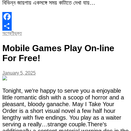
বিভিন্ন জায়গায় একসঙ্গে সময় কাটাতে দেখা যায়…
Facebook
অশ্রেণীভুক্ত
Share
Mobile Games Play On-line
For Free!
January 5, 2025
Tonight, we’re happy to serve you a enjoyable
little romantic dish with a scoop of horror and a
pleasant, bloody ganache. May I Take Your
Order is a short visual novel a few half hour
lengthy with five endings. You play as a waiter
serving a really…strange couple.There’s
additionally a content material warning doc in the