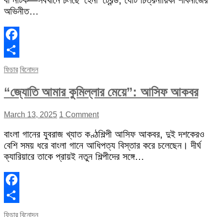
বা নাটক—সবখানে চলছে ‘হেনা’ ট্রেন্ড, যেটি চিত্রনায়িকা শাবনাজের
অভিনীত…
Facebook
Share
ফিচার
বিনোদন
“জ্যোতি আমার কুমিল্লার মেয়ে”: আসিফ আকবর
March 13, 2025
1 Comment
বাংলা গানের যুবরাজ খ্যাত কণ্ঠশিল্পী আসিফ আকবর, দুই দশকেরও
বেশি সময় ধরে বাংলা গানে আধিপত্য বিস্তার করে চলেছেন। দীর্ঘ
ক্যারিয়ারে তাকে প্রায়ই নতুন শিল্পীদের সঙ্গে…
Facebook
Share
ফিচার
বিনোদন