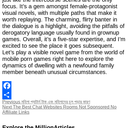
focus. It’s a gem amongst female-protagonist
visual novels, with multiple paths that make it
worth replaying. The charming, flirty banter in
the dialogue is a highlight, avoiding the pitfalls of
derogatory language usually found in grownup
games. Overall, it’s a five-star expertise, and I’m
excited to see the place it goes subsequent.
Let’s play a visible novel game from the world of
mobile porn games right here to explore the
dynamics of dwelling with a newfound family
member beneath unusual circumstances.
Facebook
Post
Previous
Previous
মহিলা প্যাটার্ন টাক এবং মহিলাদের চুল পড়ার কারণ
Share
Next
post:
Next
The Best Chat Websites Rooms Not Sponsored No
navigation
post:
Affiliate Links
Explore the MillionArticles