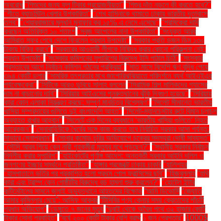
অবরোধ
"শিশুদের জন্য ফ্লু টিকার প্রয়োজনীয়তা"
"শিশুর দাঁত নড়লে কী করতে হবে?"
"শীতে ব্যাডমিন্টন খেলার উপকারিতা"
"শেখ হাসিনাকে থামাতে ঢাকায় ভারতীয় দূতাবাসে
তলব"
"শেয়ারবাজারে মূলধনি মুনাফার কর ১৫% এ নেমে এসেছে"
"শ্রমিকেরা দাবি
করছেন অতিরিক্ত ১০ শতাংশ
"সবুজ আপেলের নানা উপকারিতা"
"সংযুক্ত আরব
আমিরাত সফর শেষে দেশে ফিরলেন প্রধান উপদেষ্টা"
"সরকার প্রতি ডজন ডিম ১৩০
টাকায় বিক্রি করবে"
"সরকারের আওয়ামী লীগকে নিষিদ্ধ করার কোনো পরিকল্পনা নেই:
প্রধান উপদেষ্টা"
"সংস্কার কমিশনের সুপারিশের বিরুদ্ধে ইসি পাঠাল চিঠি"
"সংস্কার
প্রস্তাবের আগে নির্বাচন কমিশন গঠনের প্রক্রিয়া"
"সাত মাসে বিদেশি ঋণ বৃদ্ধি পেয়ে
৩৯৪ কোটি ডলার
"সামরিক তৎপরতার মুখে জাপোরিঝঝিয়াতে পরিদর্শনে ব্যর্থ আইএইএর
পর্যবেক্ষকেরা"
"সিটিকে আরও ডুবিয়ে সালাহ বললেন
"সিরামিক শিল্প মালিকদের গ্যাসের
দাম না বাড়ানোর দাবি"
"সিরিয়ায় আইএসের পুনরুত্থানের ঝুঁকি দ্বিগুণ হয়েছে"
"সিরিয়ায়
কারা কোন এলাকা নিয়ন্ত্রণ করছে: সম্পূর্ণ মানচিত্র বিশ্লেষণ"
"সিলেট সীমান্তে ভারতীয়
খাসিয়া সম্প্রদায়ের গুলিতে দুই বাংলাদেশি আহত"
"সিলেট-ম্যানচেস্টার রুটে বিমান চলাচল
অব্যাহত রাখার আহ্বান"
"সিলেটে এক দিনের ব্যবধানে ‘ভারতীয় খাসিয়া গু‌লিতে’ নিহত
আরেকজন"
"সেনাবাহিনীকে ধৈর্যের সঙ্গে কাজ করতে হবে নির্বাচিত সরকার আসা পর্যন্ত:
সাভারে সেনাপ্রধান"
"সোনার কমোড চুরির অভিযোগে চক্রের সদস্যরা দোষী সাব্যস্ত"
"সৌদি আরব গিয়ে কেন নারী গৃহকর্মীরা মৃত্যুর মুখে পড়ছেন?"
"স্থানীয় সরকার নির্বাচন
নির্দলীয় করার সুপারিশ"
"হাইকোর্টের পূর্ণাঙ্গ আদেশ: অন্তর্বর্তী সরকার আইনি দলিল ও
জনগণের ইচ্ছার সমর্থনে প্রতিষ্ঠিত"
"হাঙ্গার প্রজেক্টে ঢাকায় চাকরি
"হালিশহর
"হাসপাতালে ভর্তির পর প্রকাশিত হলো প্রথম পোপ ফ্রান্সিসের ছবি"
"হিজবুল্লাহ
"হুথি
কারা এবং ট্রাম্প কেন গোষ্ঠীটির বিরুদ্ধে বড় হামলা শুরু করলেন?"
"হোটেল ইন্টার
কন্টিনেন্টালের সামনে জুলাই অভ্যুত্থানে আহতদের বিক্ষোভ
“আমি ডিভোর্সি
“জ্যোতি
আমার কুমিল্লার মেয়ে”: আসিফ আকবর
“টিসিবির পণ্য কেনার সময় ক্রেতাদের পাঁচটি
প্রধান অভিযোগ”
“ডেঙ্গুতে ৭ জনের মৃত্যু
“দুবাই থেকে অবৈধ পথে ৩২ হাজার কোটি
টাকার সোনা প্রবাহিত”
“বর্ষে ২০০ কোটি টাকার বেশি বরাদ্দ
১ জন গ্রেপ্তার"
1000$