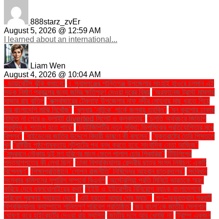
888starz_zvEr
August 5, 2026 @ 12:59 AM
I learned about an international...
Liam Wen
August 4, 2026 @ 10:04 AM
. ডায়াবেটিস ঝুঁকি কমানো:
। সুনামগঞ্জের শান্তিগঞ্জ উপজেলার সাংহাই হাওরে চলমান এই
সড়ক নির্মাণ প্রকল্পের জন্য জমির ক্ষতিপূরণ দেওয়া দূরের বিষয়
''অরফানেজ ট্রাস্ট মামলায়
সাজার রায় বাতিল
''কক্সবাজারের টেকনাফ উপজেলার নাফ নদীর মোহনায় মাছ ধরতে গিয়ে
চার বাংলাদেশি মাঝি নিখোঁজ''
''খুলনায় ‘নাটুকে’ পার্কে জলবায়ু তহবিল''
''ঘন কুয়াশায় ঢাকায়
নামতে না পেরে ৬ ফ্লাইট diverted সিলেট ও কলকাতায়''
''চলতি অর্থবছরে জিডিপি
প্রবৃদ্ধি ৪ শতাংশ হতে পারে''
''চ্যাটজিপিটির নতুন সুবিধা: ডিপসিকের প্রতিযোগিতার মুখে
বিপ্লব''
''বাইডেনের জাতির উদ্দেশে বিদায়ী ভাষণে কী বললেন''
''যুক্তরাষ্ট্রে তৈরি পিস্তলে
খুন
''রাষ্ট্রীয় পৃষ্ঠপোষকতায় লুটপাটের পথ বন্ধ করতে হবে: সাংবাদিক নেতা আজিজ"
''সুন্দরবনে নৌকায় দুই মণ হরিণের মাংস ফেলে পালাল চোর শিকারিরা''
'টিউলিপের
পদত্যাগপত্রে কী লেখা ছিল''
'ঢাকা বিশ্ববিদ্যালয় কেন্দ্রীয় ছাত্র সংসদ নির্বাচন: একটি
বিশ্লেষণ''
'শিক্ষাপ্রতিষ্ঠানে ‘গোপন রাজনীতি’ নিষিদ্ধের আহ্বান ছাত্রদলের''
'সংবিধান
সংস্কার কমিশনের সুপারিশ সম্পর্কে বিএনপি
‘অস্ট্রেলিয়া প্রতি মিনিটে ভারতকে স্মরণ
করিয়ে দেবে ধবলধোলাইয়ের কথা’
‘ইইউ ও ইউরোপীয় বিনিয়োগ ব্যাংক বাংলাদেশকে
পরিবেশ সুরক্ষায় সহায়তা দেবে’
‘এটা হয়তো আমার শেষ ম্যাচ’"
‘গণ–অভ্যুত্থান পরবর্তী
বিশ্ববিদ্যালয় ক্যাম্পাসে শান্তিপূর্ণ পরিবেশ প্রতিষ্ঠিত’
‘জয় বাংলা’কে জাতীয় স্লোগান
ঘোষণা করে হাইকোর্টের দেওয়া রায় স্থগিত
‘জাতীয় দলে আর খেলছি না’
‘ট্রাম্প একজন