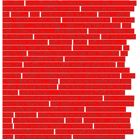
পুলিশ ফাঁড়িতে
উত্তর মেসিডোনিয়ায় নৈশ ক্লাবে ভয়াবহ আগুনের ঘটনায় হতাহতদের নিয়ে
উত্তরা ব্যাংক দেবে ১৪৫ কোটি টাকা নগদ লভ্যাংশ
উত্তরা ব্যাংকের মুনাফা ৫০ শতাংশ
বৃদ্ধি
উত্তীর্ণ ৮৩
উদ্ধার
উপদেষ্টা হাসান আরিফ আর বেঁচে নেই
উরুগুয়ে ও ব্রাজিলের
বিপক্ষে শক্তিশালী দল ঘোষণা মেসিদের
এ আর রহমানের পারিশ্রমিক কত
এ বছর ফিতরার
সর্বনিম্ন পরিমাণ ১১০ টাকা এবং সর্বোচ্চ ২ হাজার ৮০৫ টাকা নির্ধারণ করা হয়েছে
এআই
এআই এর প্রভাব: গুগল ৩০০০০ কর্মীকে ছাঁটাইয়ের পথে
এআই প্রযুক্তি সম্বলিত নতুন
দুটি ল্যাপটপ বাজারে
এক ম্যাচ হাতে রেখে সিরিজ জয় টাইগারদের
একই অ্যাপে সব সেবা:
পর্যটকদের জন্য নতুন উদ্যোগ
একটি আন্দোলন
একটি বই
একটি বার্গারের দাম ৫ লাখ
একদিনে সর্বোচ্চ ওমরাহ যাত্রী প্রবাহের রেকর্ড
এখন আর না খেয়ে থাকতে হয় না
এবং
তারুণ্যের দ্রোহ
এবার চীন-রাশিয়া থেকেও ছড়ানো হচ্ছে গুজব: শফিকুল আলম
এবার
পাকিস্তানে শহীদ বুদ্ধিজীবী দিবস পালিত
এবারের আইপিএলে কোন দলের নেতৃত্বে
আছেন কে?.
এবি পার্টিতে যোগ দিলেন বিশিষ্ট ব্যবসায়ী আবু রাইয়ান আশয়ারী
এয়ার
অ্যাম্বুলেন্সে ঢাকার হজরত শাহজালাল বিমানবন্দর ত্যাগ করে লন্ডনের পথে রওনা হলেন
খালেদা জিয়া
এশিয়াটিক ল্যাবরেটরিজ লিমিটেড প্রথম প্রান্তিকে মুনাফা করেছে
এসএসসি
ও সমমান পরীক্ষা শুরু হবে ১০ এপ্রিল
এসএসসি ফরম পূরণের সময়সীমা বাড়ানো হয়েছে
এ্যানিকে পাঠানো হচ্ছে বিশ্ব সাঁতারে
ওই দিন বিকেলে অলিউল্লাহকে বাড়ি থেকে তুলে
নেয় পুলিশ
ওয়ালটন ফ্রিজ কিনে ২০ লাখ টাকা পেলেন কলেজ শিক্ষার্থী রাশেদ আলী
ওয়াশিংটনে হেলিকপ্টারের সঙ্গে সংঘর্ষে উড়োজাহাজ নদীতে বিধ্বস্ত
কমিশন দেশের চারটি
প্রদেশ গঠনের পরিকল্পনা করছে
কয়লা আমদানি না হওয়া পর্যন্ত বিদ্যুৎকেন্দ্র বন্ধ থাকবে
কয়লাসঙ্কটের কারণে বন্ধ মহেশখালী তাপবিদ্যুৎ কেন্দ্র
করমজলে তিন দিনে ৭৫০০
দর্শনার্থী
কর্ণফুলী টানেল
কলসিন্দুর গ্রামের অদম্য মেয়েরা আবারও প্রমাণ করেছে তাদের
দক্ষতা
কলাম্বিয়া বিশ্ববিদ্যালয়ের শিক্ষার্থী
কাঁচা মরিচে
কানপাকা রোগ - এক গুরুত্বপুর্ণ
সমস্যা
কানাডাকে যুক্তরাষ্ট্রের অঙ্গরাজ্য হতে বললেন ট্রাম্প
কানাডায় নিখোঁজ প্রবাসী
বাংলাদেশি শিক্ষার্থীর মরদেহ উদ্ধার
কানাডার প্রধানমন্ত্রী জাস্টিন ট্রুডো পদত্যাগ করতে
যাচ্ছেন
কান্ট ও হিউমের দর্শনে গাজালির প্রভাব
কাভার্ডভ্যান-মোটরসাইকেল সংঘর্ষে