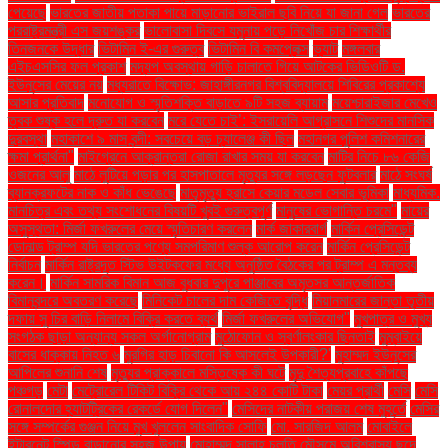
পেয়েছে
ভারতের জাতীয় পতাকা পায়ে মাড়ানোর ভাইরাল ছবি নিয়ে যা জানা গেল
ভারতের
পররাষ্ট্রমন্ত্রী এস জয়শঙ্কর
ভালোবাসা দিবসে যমুনায় পড়ে নিখোঁজ চার শিক্ষার্থীর
তিনজনকে উদ্ধার
ভিটামিন ই-এর গুরুত্ব
ভিটামিন বি কমপ্লেক্স
ভ্যাট
মঙ্গলবার
এইচএসসির ফল প্রকাশ
মদ্যপ অবস্থায় গাড়ি চালাতে গিয়ে আটকের ভিডিওটি ড.
ইউনূসের মেয়ের নয়
মধ্যরাতে বিক্ষোভ: জাহাঙ্গীরনগর বিশ্ববিদ্যালয়ে শিবিরের প্রকাশ্যে
আসার প্রতিবাদ
মনোযোগ ও স্মৃতিশক্তি বাড়াতে ৯টি সহজ ব্যায়াম
ময়েশ্চারাইজার মেখেও
ত্বক শুষ্ক হলে দ্রুত যা করবেন
মরে যেতে চাই’: ইসরায়েলি আগ্রাসনে শিশুদের মানসিক
দুরবস্থা
মহাকাশে ৯ মাস বন্দী: সবচেয়ে বড় চ্যালেঞ্জ কী ছিল
মহানগর পুলিশ কমিশনারের
ক্ষমা প্রার্থনা"
মাইগ্রেনে আক্রান্তরা রোজা রাখার সময় যা করবেন
মাটির নিচে ৮৬ কেজি
ওজনের আলু
মাঠে লুটিয়ে পড়ার পর হাসপাতালে মৃত্যুর সঙ্গে লড়ছেন ফুটবলার
মাঠে সংঘর্ষ
ব্যানক্রফটের নাক ও কাঁধ ভেঙেছে
মাতৃমৃত্যু হ্রাসে কেয়ার মডেল সেবার ভূমিকা
মাধ্যমিক.
মানচিত্র এবং তথ্য সংশোধনের বিষয়টি খুবই গুরুত্বপূর্ণ
মানুষের ভোগান্তি চরমে"
মায়ের
অসুস্থতা: মির্জা ফখরুলের মেয়ে স্মৃতিচারণ করলেন
মার্ক জাকারবার্গ
মার্কিন প্রেসিডেন্ট
ডোনাল্ড ট্রাম্প যদি ভারতের পণ্যে সমপরিমাণ শুল্ক আরোপ করেন
মার্কিন প্রেসিডেন্ট
নির্বাচন
মার্কিন রাষ্ট্রদূত স্টিভ উইটকফের মধ্যে অনুষ্ঠিত বৈঠকের পর ট্রাম্প এ মন্তব্য
করেন।
মার্কিন সামরিক বিমান আজ বুধবার দুপুরে পাঞ্জাবের অমৃতসর আন্তর্জাতিক
বিমানবন্দরে অবতরণ করেছে
মিনিকেট চালের দাম কেজিতে বৃদ্ধি
মিয়ানমারের জান্তা তৃতীয়
দফায় সু চির বাড়ি নিলামে বিক্রি করতে ব্যর্থ
মির্জা ফখরুলের অভিযোগ"
মুখপাত্র ও মুখ্য
সংগঠক ছাড়া অন্যান্য সকল অর্গানোগ্রাম
মুঠোফোন ও স্বর্ণালংকার ছিনতাই
মুম্বাইয়ে
বাসের ধাক্কায় নিহত ৬
মুরগির হাড় চিবানো কি আসলেই উপকারী?'
মুহাম্মদ ইউনূসের
আপিলের শুনানি শেষ
মৃত্যুর প্রাক্কালে মস্তিষ্কে কী ঘটে
মৃদু শৈত্যপ্রবাহে কাঁপছে
পঞ্চগড়
মেটা
মেট্রোরেল টিকিট বিক্রি থেকে আয় ২৪৪ কোটি টাকা
মেয়র প্রার্থী
মেসি
মেসি
রোনালদোর হ্যাটট্রিকের রেকর্ডে যোগ দিলেন"
মেসিদের নাটকীয় পরাজয় শেষ মুহূর্তে
মেসির
সঙ্গে সম্পর্কের গুঞ্জন নিয়ে মুখ খুললেন সাংবাদিক সোফি
মো. সারজিদ আলম
মোবাইলে
ইন্টারনেট স্পিড বাড়ানোর সহজ উপায়
মোহাম্মদ সালাহ চলতি মৌসুমে অবিশ্বাস্য ছন্দে