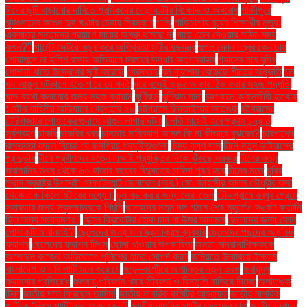
ঈদের ছুটি বাড়ানোর দাবিতে শ্রমিকদের দেড় ঘণ্টার বিক্ষোভ ও অবরোধ
গাজীপুরে
ঝুটগুদামের আগুন দুই ঘণ্টার চেষ্টায় নিয়ন্ত্রণে
গাড়ি
গাড়িচাপায় বুয়েট শিক্ষার্থীর মৃত্যু:
একমাত্র সন্তানের প্রয়াণে মায়ের অশ্রু থামছে না
গায়ে তেল দেওয়ার সঠিক সময়
কখন?"
গার্মেন্ট সেক্টরে নতুন করে অস্থিরতা সৃষ্টির ষড়যন্ত্র
গুগল ফোন নম্বর কেন চায়
গোয়ালন্দে মা ইলিশ রক্ষায় অভিযানে ট্রলারে উদ্ধার আগ্নেয়াস্ত্র
গ্যাসের দাম বৃদ্ধি
পোশাক খাতে উদ্বেগের সৃষ্টি করেছে
গ্রেফতার
ঘন কুয়াশায় বেড়েছে শীতের অনুভূতি
ঘন
ঘন আঙুল মটকালে হতে পারে যে ক্ষতি
ঘরে বসেই ভ্রুর আকার ঠিক করার সহজ পদ্ধতি
ঘাড় ব্যথা কমানোর জন্য সহজ ব্যায়াম
ঘূর্ণিঝড়
ঘূর্ণিঝড় দানা
চট্টগ্রামে আইনজীবী হত্যায়
: যৌথ বাহিনীর অভিযানে গ্রেপ্তার ২০
চট্টগ্রামে ছিনতাইয়ের আতঙ্ক
চট্টগ্রামের
টেরিবাজারে পোশাকের গুদামে আগুন লাগার ঘটনা
চলতি মাসেই হবে প্রথম চন্দ্র ও
সূর্যগ্রহণ
চাকরি
চাকরির খবর
চামড়ার মানিব্যাগ আসল কি না কীভাবে বুঝবেন?
চারপাশের
বাস্তবতা বদলে দিচ্ছে যে জনপ্রিয় প্রযুক্তিগুলো
চিন্ময় কৃষ্ণ দাস
চীনে নতুন ভাইরাসের
প্রাদুর্ভাব
চীনে প্রবীণদের যত্নে এআই প্রযুক্তির দিকে ঝুঁকছে সরকার
চীনের নতুন
জ্বালানির উৎস থেকে ৬০ হাজার বছরের বিদ্যুতের চাহিদা পূরণ হবে
চীনের মতে
চুরির
স্থান স্বরাষ্ট্র উপদেষ্টা লেফটেন্যান্ট জেনারেল (অব.) মো. জাহাঙ্গীর আলম চৌধুরীর বাসা
থেকে এক কিলোমিটারের মধ্যে।
চুল বড় করার জন্য সেরা তেল
চৌদ্দগ্রামে বন্ধুর প্রেমে
সহায়তার জন্য স্কুলছাত্রকে পিটুনি
ছাত্রদের নতুন দল গঠনে শেষ মুহূর্তেও সঙ্কট কাটেনি
ছিল অন্য সংক্রমণও"
ছেলে ক্রিকেটার হোক চান না উমর আকমল
ছেলেদের জন্য কোন
পোশাকটি মানানসই?
ছেলেদের জন্য সানস্ক্রিন ক্রিম ব্যবহার
ছেলেদের পছন্দের আধুনিক
ফ্যাশন
ছেলেদের ফ্যাশন টিপস
ছোলা খাওয়ার উপকারিতা
জনতা মাদ্রাসাশিক্ষককে
অশোভন কাজের অভিযোগে পুলিশের হাতে সোপর্দ করল
জমিয়তে উলামায়ে ইসলাম
বাংলাদেশ ও এবি পার্টি মনে করে যে
জম্মু–কাশ্মীরে অশান্তির নতুন তরঙ্গ
জরায়ুমুখ
ক্যানসার প্রতিরোধ
জলবায়ু পরিবর্তন খরার তীব্রতা ও বিস্তৃতি বাড়িয়ে দিচ্ছে
জলাতঙ্ক
টিকা
জাতীয় দলে ফিরছেন তামিম!
জাতীয় নাগরিক কমিটির আহ্বায়ক
জাতীয় নাগরিক
পার্টিকে ‘কিংস পার্টি’ বলা হচ্ছে কেন?
জাতীয় নাগরিক পার্টির নেতৃত্বে যারা
জাতীয় নির্বাচন