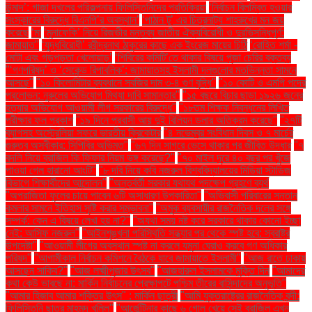
উন্মাদ’: গাজা দখলের পরিকল্পনায় ফিলিস্তিনিদের প্রতিক্রিয়া
‘নির্বাচন বিলম্বিত হওয়ার
সংস্কারের বিরুদ্ধে বিএনপি’র অবস্থান’
‘পাঠান টু’ এর চিত্রনাট্য শাহরুখের মন জয়
করেছে
‘মা
‘মুনাফেকি’ নিয়ে রিজভীর মন্তব্য জাতীয় ঐক্যবিরোধী ও দুরভিসন্ধিপূর্ণ:
জামায়াত"
‘যুদ্ধবিরোধী’ রবীন্দ্রনাথ ঠাকুরের কাছে এক ইংরেজ মায়ের চিঠি
‘রোহিত শর্মা -
মোটা এবং গড়পড়তা খেলোয়াড়’
‘শিবিরের কমিটি’তে থাকার বিষয়ে পূজা চেরির বক্তব্য
"‘গণপরিষদ’ ও ‘সেকেন্ড রিপাবলিক’: জামায়াতসহ ইসলামী দলগুলোর মতভিন্নতা সামনে
আসছে"
"১০ কিলোমিটার ব্যবধানে সবজির দাম ৩-৪ গুণ বৃদ্ধি"
"১০ কোটি ও এমপি পদের
প্রলোভন: নুরুলের অভিযোগ মিথ্যা দাবি সামান্তার"
"১৫ বছরে বিচার ছাড়া ১৯২৬ জনের
হত্যার অভিযোগ আওয়ামী লীগ সরকারের বিরুদ্ধে"
"১৮তম শিক্ষক নিবন্ধনের লিখিত
পরীক্ষার ফল প্রকাশ
"১৯ দিনে প্রবাসী আয় দুই বিলিয়ন ডলার অতিক্রম করেছে"
"২৭টি
ব্যাগসহ অস্ট্রেলিয়া সফরে ভারতীয় ক্রিকেটার
"৪ নভেম্বর সংবিধান দিবস ও ৭ মার্চের
গুরুত্ব অস্বীকার: সিপিবির অভিমত"
"৬৭ দিন সাগরে ভেসে থাকার পর জীবিত উদ্ধার
"৭
বদলি নিয়ে ব্রাজিল কি ফিফার নিয়ম ভঙ্গ করেছে?"
"৭০ মাইল দূরে ৪০ বছর পর খুঁজে
পাওয়া গেল হারানো আংটি"
"৮ দবি নিয়ে কবি নজরুল বিশ্ববিদ্যালয়ের মিডিয়া স্টাডিজ
বিভাগে শিক্ষার্থীদের আন্দোলন"
"অন্তর্বর্তী সরকার যথাযথ পদক্ষেপ গ্রহণে ব্যর্থ
"অপরাজিতা ফুলের চায়ে পাবেন ৬টি অসাধারণ উপকারিতা"
"অভিবাসী পরিবারের সন্তান
কমলার সামনে ইতিহাস সৃষ্টি করার সম্ভাবনা"
"অমুক ব্যবসায়ীর রাজনৈতিক দলের সঙ্গে
সম্পর্ক: কেন এ বিষয়ে লেখা হয় না?"
"অযথা সময় নষ্ট করে সরকারে থাকার কোনো ইচ্ছা
নেই: আসিফ নজরুল"
"আইনশৃঙ্খলা পরিস্থিতি সন্ধ্যার পর থেকে স্পষ্ট হবে: স্বরাষ্ট্র
উপদেষ্টা"
"আওয়ামী লীগের অবস্থান স্পষ্ট না করলে যমুনা ঘেরাও করবে গণ অধিকার
পরিষদ"
"আগামীকাল নির্বাচন কমিশনে বৈঠকে যাবে জামায়াতে ইসলামী"
"আজ রাতে ঢাকায়
আসছেন সাকিব?"
"আজ লক্ষ্মীপূজার উৎসব"
"আজহারুল ইসলামকে মুক্তি দিন
"আমাদের
কথা কেউ ভাবছে না: মার্কিন নির্বাচনের প্রেক্ষাপটে পশ্চিম তীরের বাসিন্দাদের অনুভূতি"
"আমার হিজাব আমার শক্তির উৎস" : মার্কিন ছাত্রী
"আমি যুক্তরাষ্ট্রের রাজনৈতিক বন্দী:
ফিলিস্তিনি ছাত্র মাহমুদ খলিল"
"আর্জেন্টিনার কাছে ৬ গোল খেয়ে সেই ব্রাজিল এখন