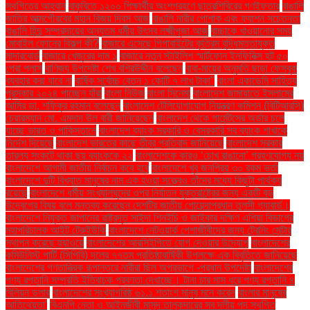
স্থগিতের আহ্বান
বাকৃবিতে ১২০০ শিক্ষার্থীর অংশগ্রহণে ছাত্রশিবিরের গণইফতার
বাঙালি
জাতির আত্মগৌরবের মহান বিজয় দিবস আজ
বাঙালি নারীর পোশাক এবং ফ্যাশন সচেতনতা
বাঙালি হিন্দু সম্প্রদায়ের অন্যতম ধর্মীয় উৎসব লক্ষ্মীপূজা আজ
বাচ্চাকে খাওয়ানোর সময়
মোবাইল ফোনের বিকল্প কী?
বাজারে এসেছে গিগাবাইটের কৃত্রিম বুদ্ধিমত্তাযুক্ত
মাদারবোর্ড
বাজারে খেজুরের দাম ১
বাজারে নতুন স্টাইলিশ স্মার্টফোন ইনফিনিক্স হট ৫০
প্রো প্লাস
বাণিজ্য উপদেষ্টা শেখ বশিরউদ্দীন বলেছেন
বাবা-মায়ের অনুমতি ছাড়া ফেসবুক
ব্যবহার করা যাবে না
বার্ষিক সর্বোচ্চ বেতন ১ কোটি ৭ লাখ টাকা"
বাংলা একাডেমি সাহিত্য
পুরস্কার ২০২৪ পাচ্ছেন যাঁরা
বাংলা নিউজ
বাংলা সিনেমা
বাংলাদেশ জামায়াতে ইসলামের
আমির ডা. শফিকুর রহমান বলেছেন
বাংলাদেশ টেলিযোগাযোগ নিয়ন্ত্রণ কমিশন (বিটিআরসি)
চেয়ারম্যান মো. এমদাদ উল বারী জানিয়েছেন
বাংলাদেশ থেকে গার্মেন্টসের অর্ডার চলে
যাচ্ছে ভারত ও পাকিস্তানে
বাংলাদেশ ব্যাংক সরকারি ও বেসরকারি সব ব্যাংক শাখাকে
নির্দেশ দিয়েছে
বাংলাদেশ ভারতের কাছে তীব্র প্রতিবাদ জানিয়েছে
বাংলাদেশ সরকার
তারল্য সংকটে থাকা ছয় ব্যাংককে ২২
বাংলাদেশকে কারও ‘চোখ রাঙানো’ গ্রহণযোগ্য নয়
বাংলাদেশে আগামী জাতীয় নির্বাচন কবে হবে
বাংলাদেশে খুব জনপ্রিয় ৩০ রকম ভর্তা
বাংলাদেশে দুটি বিখ্যাত মানুষের নাম এক হওয়া সত্ত্বেও তাঁদের মধ্যে কিছুটা পার্থক্য
রয়েছে
বাংলাদেশে ধর্মীয় সংখ্যালঘুদের ওপর নির্যাতন যুক্তরাষ্ট্রের জন্য একটি বড়
উদ্বেগের বিষয় বলে মন্তব্য করেছেন দেশটির জাতীয় গোয়েন্দাপ্রধান তুলসী গ্যাবার্ড।
বাংলাদেশে নিযুক্ত জাপানের রাষ্ট্রদূত সাইদা শিনইচি ও জাইকার দক্ষিণ এশিয়া বিভাগের
মহাপরিচালক আইট টেরুইউকি
বাংলাদেশে নেটওয়ার্ক পেশাজীবীদের জন্য ট্রেনিং সেন্টার
স্থাপন করেছে হুয়াওয়ে
বাংলাদেশের আরসিইপিতে যোগ দেওয়ার উদ্যোগ
বাংলাদেশের
কমিউনিস্ট পার্টি (সিপিবি) দলের ৭৭তম প্রতিষ্ঠাবার্ষিকী উপলক্ষে এক বিবৃতিতে জানিয়েছে
বাংলাদেশের গণতান্ত্রিক রূপান্তরে নারীরা ছিল অগ্রভাগে -প্রধান উপদেষ্টা
বাংলাদেশের
পণ্য রপ্তানি সম্প্রতি ইতিবাচক প্রবণতা দেখাচ্ছে। টানা চার মাস ধরে পণ্য রপ্তানি ৪
বিলিয়ন ডলার
বাংলাদেশের সংখ্যাগরিষ্ঠ ৬১.১ শতাংশ মানুষ মনে করেন
বাংলার মানুষের
আতিথেয়তা'
বিএনপি নেতা ও আইনজীবী মাসুদ তালুকদারের সব দলীয় পদ স্থগিত