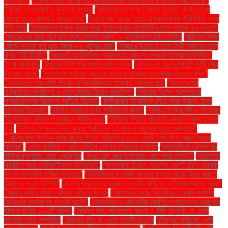
পর্যবেক্ষণ"
"প্রেস সচিব: সচিবালয়ে সাংবাদিকদের প্রবেশাধিকার সীমিত করা হয়েছে"
"ফিফা ও খেলোয়াড়-ক্লাবের সংঘাত
"ফ্যাসিবাদের পক্ষে লিখতে ব্যবহৃত কলম ভেঙে
দেওয়া হবে: হাসনাত আবদুল্লাহ"
"বইমেলায় ‘মবের’ মতো উসকানিমূলক পরিস্থিতি কেন
সৃষ্টি হলো
"বঙ্গোপসাগরে মাছ ধরার সময় মিয়ানমারের নৌবাহিনীর হাতে আটক ৫৬ জেলে"
"বছরের পর বছর মনে রাখা হবে তোমার অর্জন" – মুশফিককে নিয়ে তামিম
"বরিশাল শিক্ষা
বোর্ডে পাসের হার এবং জিপিএ-৫ বৃদ্ধির খবর"
"বাজারে উন্মোচন হলো সিটি গ্রুপের নতুন
পণ্য ‘টুটি টুইস্ট’"
"বাজেটে অর্থনৈতিক পুনরুদ্ধারে গুরুত্ব দেওয়ার আহ্বান সিপিডির"
"বাবা কারাগারে
"বায়ুদূষণে বিশ্বের পঞ্চম স্থানে ঢাকা
"বাংলাদেশ ডেভেলপমেন্ট পার্টি পেল
নিবন্ধন সনদ"
"বাংলাদেশ ব্যাংক: ব্যাংকে সাইবার আক্রমণের আশঙ্কাজনক বৃদ্ধি"
"বাংলাদেশে আওয়ামী লীগের অপ্রাসঙ্গিকতা: হাসনাত আবদুল্লাহ"
"বাংলাদেশের
পাঠ্যবইতে মানচিত্র ও তথ্য বিষয়ে চীনের আপত্তি"
"বিচারক ট্রাম্প প্রশাসনের
গণবরখাস্তের নির্দেশনা আটকে দিলেন"
"বিটিআরসি স্টারলিংক নিয়ে কাজ করছে: ইলন
মাস্কের উদ্যোগ"
"বিদেশ ভ্রমণে দেশি পর্যটকদের কমতি
"বিপিএলে ক্রিকেট ও সিনেমার
'বিস্ফোরণ' উপভোগ করছেন শাকিব খান"
"বিভিন্ন স্থানে খাবারের দোকান খোলা রাখতে
বাধা
"বিশ্বের সংঘাতজনিত ক্ষুধায় প্রতিদিন ২১ হাজার মানুষের মৃত্যু: অক্সফাম"
"বেক্সিমকোর শ্রমিক-কর্মচারীদের পাওনা পরিশোধে ৫২৫ কোটি টাকা ঋণ প্রদান করবে
সরকার"
"বোমা ফাটিয়ে ও গুলি চালিয়ে সোনার দোকানে ডাকাতি
"ব্যবসায়ীকে কোপানোর
ঘটনায় ছাত্রদল নেতা গ্রেপ্তার
"ভাঙা হাড় জোড়া লাগতে কেন সময় লাগে?"
"ভারতকে
পরাজিত করে সেমিফাইনালে বাংলাদেশ"
"ভালোবাসা দিবসে ‘তামাশা’ পোস্ট নিয়ে ব্যাখ্যা
দিলেন উপদেষ্টা ফরিদা আখতার"
"ভিনিসিয়ুসকে সৌদি ক্লাবে যাওয়া থেকে বিরত রাখতে
রিয়ালের নতুন কৌশল"
"মতলব উত্তরে ছাত্রদল নেত্রীর বাড়িতে অগ্নিসংযোগের ঘটনা"
"মন্ত্রীর বাড়ির সামনে বৃষ্টিতে দাঁড়িয়ে ছিলাম
"ময়নামতি ওয়ার সিমেট্রিতে একটি জাপানি
সৈনিকের দেহাবশেষ পাওয়া যায়নি"
"ময়মনসিংহে আজহারীর মাহফিলে মুঠোফোন হারানোর
ঘটনায় থানায় ২০০টি জিডি"
"মামুনুল হক: সচিবালয়ে আগুন ও টঙ্গী হত্যাকাণ্ড একে
অপরের সাথে সম্পর্কিত
"মিরপুরে চাঁদা না পেয়ে মার্কেট ভাঙচুর
"মিরপুরে সাকিবের খেলা