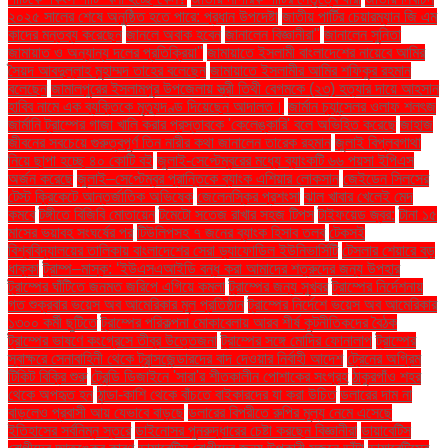
২০২৫ সালের শেষে অনুষ্ঠিত হতে পারে: প্রধান উপদেষ্টা
জাতীয় পার্টির চেয়ারম্যান জি এম
কাদের মন্তব্য করেছেন
জানলে অবাক হবেন
জানালেন বিজ্ঞানীরা"
জানালেন সুনিতা
জামায়াত ও অন্যান্য দলের প্রতিক্রিয়া''
জামায়াতে ইসলামী বাংলাদেশের নায়েবে আমির
সৈয়দ আবদুল্লাহ মুহাম্মদ তাহের বলেছেন
জামায়াতে ইসলামীর আমির শফিকুর রহমান
বলেছেন
জামালপুরের ইসলামপুর উপজেলায় স্ত্রী তিথী বেগমকে (২৩) হত্যার দায়ে আহসান
হাবিব নামে এক ব্যক্তিকে মৃত্যুদণ্ড দিয়েছেন আদালত।
জার্মান চ্যান্সেলর ওলাফ শলৎজ
জার্মানি ট্রাম্পের গাজা খালি করার প্রস্তাবকে 'কেলেঙ্কারি' বলে অভিহিত করেছে
জাহাজ
জীবনের সবচেয়ে গুরুত্বপূর্ণ তিন নারীর কথা জানালেন তারেক রহমান
জুলাই বিপ্লবগাথা
নিয়ে ছাপা হচ্ছে ৪০ কোটি বই
জুলাই-সেপ্টেম্বরের মধ্যে ব্যাংকটি ৬৬ পয়সা ইপিএস
অর্জন করেছে
জুলাই–সেপ্টেম্বর প্রান্তিকে ব্যাংক এশিয়ার লোকসান
জেইডেন সিলসের
টেস্ট ক্রিকেটে আন্তর্জাতিক অভিষেক
জেলেনস্কির প্রশংসা
ঝাল খাবার খেলেই মেদ
কমবে
টঙ্গীতে বিজিবি মোতায়েন
টমেটো সতেজ রাখার সহজ টিপস
টাইফয়েড জ্বর:
টানা ১৫
মাসের ভয়াবহ সংঘর্ষের পর
টিউলিপসহ ৭ জনের ব্যাংক হিসাব তলব
টেকসই
বিশ্ববিদ্যালয়ের তালিকায় বাংলাদেশের সেরা ড্যাফোডিল ইউনিভার্সিটি
টেসলার শেয়ারে বড়
ধাক্কা
ট্রাম্প–মাস্ক: ‘ইউএসএআইডি বন্ধ করা আমাদের শত্রুদের জন্য উপহার
ট্রাম্পের ঘাঁটিতে জনমত জরিপে এগিয়ে কমলা
ট্রাম্পের জন্য সুখবর
ট্রাম্পের নির্দেশনায়
গত শুক্রবার ভয়েস অব আমেরিকার মূল প্রতিষ্ঠান
ট্রাম্পের নির্দেশে ভয়েস অব আমেরিকার
১৩০০ কর্মী ছুটিতে
ট্রাম্পের পরিকল্পনা মোকাবেলায় আরব শীর্ষ কূটনীতিকদের বৈঠক
ট্রাম্পের ভাষণে কংগ্রেসে তীব্র উত্তেজনা
ট্রাম্পের সঙ্গে মোদির ফোনালাপ
ট্রাম্পের
স্বাক্ষরে সেনাবাহিনী থেকে ট্রান্সজেন্ডারদের বাদ দেওয়ার নির্বাহী আদেশ
ট্রেনের অগ্রিম
টিকিট বিক্রি শুরু
ট্রেন্ডি ডিজাইনে 'সারা'র শীতকালীন পোশাকের সংগ্রহ
ঠাকুরগাঁও শহর
থেকে অপহৃত হন
ঠান্ডা-কাশি থেকে বাঁচতে বাইকারদের যা করা উচিত
ডলারের দাম না
বাড়লেও প্রবাসী আয় যেভাবে বাড়ছে
ডলারের বিপরীতে রুপির মূল্য নেমে এসেছে
ইতিহাসের সর্বনিম্ন স্তরে
ডাইনোসর পুনরুদ্ধারের চেষ্টা করছেন বিজ্ঞানীরা
ডায়াবেটিস