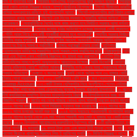
দাম না বাড়ানোর দাবি"
"সিরিয়ায় আইএসের পুনরুত্থানের ঝুঁকি দ্বিগুণ হয়েছে"
"সিরিয়ায়
কারা কোন এলাকা নিয়ন্ত্রণ করছে: সম্পূর্ণ মানচিত্র বিশ্লেষণ"
"সিলেট সীমান্তে ভারতীয়
খাসিয়া সম্প্রদায়ের গুলিতে দুই বাংলাদেশি আহত"
"সিলেট-ম্যানচেস্টার রুটে বিমান চলাচল
অব্যাহত রাখার আহ্বান"
"সিলেটে এক দিনের ব্যবধানে ‘ভারতীয় খাসিয়া গু‌লিতে’ নিহত
আরেকজন"
"সেনাবাহিনীকে ধৈর্যের সঙ্গে কাজ করতে হবে নির্বাচিত সরকার আসা পর্যন্ত:
সাভারে সেনাপ্রধান"
"সোনার কমোড চুরির অভিযোগে চক্রের সদস্যরা দোষী সাব্যস্ত"
"সৌদি আরব গিয়ে কেন নারী গৃহকর্মীরা মৃত্যুর মুখে পড়ছেন?"
"স্থানীয় সরকার নির্বাচন
নির্দলীয় করার সুপারিশ"
"হাইকোর্টের পূর্ণাঙ্গ আদেশ: অন্তর্বর্তী সরকার আইনি দলিল ও
জনগণের ইচ্ছার সমর্থনে প্রতিষ্ঠিত"
"হাঙ্গার প্রজেক্টে ঢাকায় চাকরি
"হালিশহর
"হাসপাতালে ভর্তির পর প্রকাশিত হলো প্রথম পোপ ফ্রান্সিসের ছবি"
"হিজবুল্লাহ
"হুথি
কারা এবং ট্রাম্প কেন গোষ্ঠীটির বিরুদ্ধে বড় হামলা শুরু করলেন?"
"হোটেল ইন্টার
কন্টিনেন্টালের সামনে জুলাই অভ্যুত্থানে আহতদের বিক্ষোভ
“আমি ডিভোর্সি
“জ্যোতি
আমার কুমিল্লার মেয়ে”: আসিফ আকবর
“টিসিবির পণ্য কেনার সময় ক্রেতাদের পাঁচটি
প্রধান অভিযোগ”
“ডেঙ্গুতে ৭ জনের মৃত্যু
“দুবাই থেকে অবৈধ পথে ৩২ হাজার কোটি
টাকার সোনা প্রবাহিত”
“বর্ষে ২০০ কোটি টাকার বেশি বরাদ্দ
১ জন গ্রেপ্তার"
1000$
Trump Account
১০৩ কোটি টাকার হেলিকপ্টার নিয়ে অনুশীলনে গেলেন নেইমার
১২০০ টাকা প্যাকেজে হেলথ চেকআপের সুযোগ ইনসাফ বারাকাহ হাসপাতালে
১৮ বছরের
দীর্ঘ ক্যারিয়ারের সমাপ্তি টানলেন মাহমুদউল্লাহ রিয়াদ
১৯ বিশ্ববিদ্যালয়ে গুচ্ছ ভর্তি
বিজ্ঞপ্তি প্রকাশ
২ মার্চের পর থেকে গাজায় কোনও খাদ্য সামগ্রী প্রবেশ করতে পারেনি
২০০৮ সালের কথা
২০১১ সালে সিরিয়ায় গৃহযুদ্ধ শুরু হওয়ার পর
২০২১ সালের জুনে
২০২২ সালে ডলারের সংকট শুরু হলে
২০২৪ সালে সবচেয়ে প্রভাবশালী বাংলাদেশি কারা?
২০২৪ সালের জুলাই থেকে ১৯ মার্চ পর্যন্ত প্রবাসী আয় মোট ২ হাজার ৭৪ কোটি ডলার
হয়েছে
২০২৬ বিশ্বকাপ আয়োজনের গুরুদায়িত্ব ট্রাম্পের কাঁধে
২৮টি গুলিতে নিহত হন
ইন্দিরা গান্ধী
২৯ জানুয়ারি
২৯ বস্তা টাকা এবং এক বস্তা চিঠি পাওয়া গেছে
৩ মার্চ
৩ মার্চে
খালেদা জিয়াকে খালাসের বিরুদ্ধে লিভ টু আপিলের শুনানি
৩০ মিনিটে নিয়ন্ত্রণে আসে"
৩০