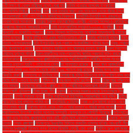
রোগীদের আতঙ্কের কারণ
ডায়াবেটিস রোগীদের জন্য উপকারী সজনে ডাঁটা
ডায়াবেটিসের
৪টি লক্ষণ যা কেবল নারীদের মধ্যে দেখা যায়
ডালিম খাওয়ার অসংখ্য উপকারিতা
ডিএসসিসি নির্বাচন
ডিপসিক
ডেঙ্গু
ডেঙ্গু হওয়ার কারণ এবং তার হাত থেকে বাঁচার উপায়
ডেভেলপমেন্ট পার্টি পেল নির্বাচন কমিশনের নিবন্ধন"
ডেসটিনি-ইভ্যালি সহ এমএলএম
ব্যবসা নিয়ে সতর্কবার্তা
ডোনাল্ড ট্রাম্প যুক্তরাষ্ট্রের কেন্দ্রীয় গোয়েন্দা সংস্থা (এফবিআই)
ড্রোনের মাধ্যমে নজরদারি চলছে
ঢাকা আন্তর্জাতিক ম্যারাথন-২০২৫ অনুষ্ঠিত
ঢাকায়
ছিনতাই ও ডাকাতির প্রবণতা
ঢাকায় নিযুক্ত জাতিসংঘের আবাসিক সমন্বয়কারী গোয়েন
লুইস বলেছেন
ঢাকায় হাঁটার গতি এখন গাড়ির চেয়েও বেশি''
ঢাকার পাইকারি বাজার'
ঢাকার
বাতাস ‘অস্বাস্থ্যকর’
ঢাবি উপাচার্যের দুঃখ প্রকাশ অনাকাঙ্ক্ষিত ঘটনার জন্য
তবুও শ্রোতা
হীন বাংলাদেশ বেতার”
তবে আমরাও পরাজিত হব: মাহমুদুর রহমান মান্না"
তরুণ ট্রাম্পের
চরিত্রে দুর্দান্ত স্ট্যান
তরুণ-তরুণীদের অঙ্গ-প্রত্যঙ্গের ক্ষতির প্রবণতা বৃদ্ধি করছে
অ্যালকোহল
তরুণদের নতুন রাজনৈতিক দলের প্রতিষ্ঠাকালীন কমিটির সদস্য সংখ্যা
এখনও চূড়ান্ত হয়নি। তবে জানা গেছে
তা অব্যাহত রয়েছে।
তাজা ফল আমদানিতে
সম্পূরক শুল্ক ৩০ শতাংশ থেকে কমিয়ে ২৫ শতাংশ করা হয়েছে
তাঁদের জন্য আগে
স্ক্রিনিং জরুরি
তাপমাত্রা ৯ ডিগ্রির ঘরে
তাপমাত্রা বৃদ্ধি উদ্ভিদের কার্বন শোষণ বন্ধ করে
দিতে পারে - নতুন গবেষণা
তামিল নাড়ু
তার জন্য আমি দুঃখিত'
তারকা
তারুণ্যের শক্তিতে
‘সব সম্ভব’
তাহসানের কারণেই রোজা ও তার প্রেমিকের ব্রেকআপ হয়েছিল
তিব্বতে
শক্তিশালী ভূমিকম্প
তীব্র হচ্ছে শীত
তুরস্ক
তুরস্কের সরকার থেকে ইস্তানবুলে ফ্রি
ইফতার
তুলসী গ্যাবার্ড বলেন
তৃতীয় প্রান্তিকে ইউসিবির শেয়ারপ্রতি আয় বৃদ্ধি"
তৃতীয়
বিয়ে নিয়ে মুখ খুললেন শাকিব খান
তেঁতুলিয়ায় ৮ ডিগ্রি
ত্বক ও চুল ভালো রাখতে খেতে
হবে যেসব খাবার
ত্রিশের আগে ভেঙে গেল এ আর রহমান ও সায়রা বানুর সংসার
ৎস্য ও
প্রাণিসম্পদ উপদেষ্টা ফরিদা আখতার সম্প্রতি ফেসবুকে যে পোস্টটি দিয়েছেন
থাইল্যান্ডে
৬ মাস ধরে নিখোঁজ বাংলাদেশি যুবক থাই নারীর সঙ্গে হোটেলে পাওয়া গেল!
থাকছে ‘জুলাই
চত্বর’
দশরথ রঙ্গশালা
দিনাজপুরে বিএনপির মিছিলে ককটেল হামলার ঘটনায় আওয়ামী লীগ
দিল্লির মুখ্যমন্ত্রী হিসেবে শপথ নিলেন বিজেপি নেত্রী রেখা গুপ্ত
দীর্ঘদিন অল্প অল্প জ্বর -