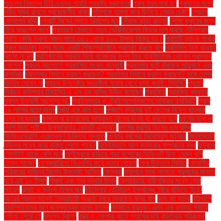
পুতুলের বিরুদ্ধে চিঠি এখনও পায়নি পররাষ্ট্র মন্ত্রণালয়
পুরুষ যখন বাবা হন
পুরুষদের জন্য
শরীর সুস্থ রাখতে প্রয়োজনীয় খাবার
পুলিশকে হামলা করে ছিনিয়ে নেয়ার চেষ্টা"
পেছনে
ফেললেন রদ্রি
পেনাল্টি মিসের ম্যাচে রিয়ালের জয়
পেঁয়াজ ছাড়া রান্না!
পোষা কুকুরের জন্য
বিয়ে ভাঙলেন কনে!
প্রতারণা ঠেকাতে নতুন ভেরিফিকেশন ফিচার চালু করছে টেলিগ্রাম
প্রতি কেজি শুকনা শজন পাতা ৩৫০ থেকে ৪০০ টাকায় বিক্রি হয়।
প্রতিটি ব্যাংক শাখায়
স্কুল ব্যাংকিং চালুর জন্য একটি শিক্ষাপ্রতিষ্ঠান প্রতিষ্ঠা করতে হবে
প্রতিদিন ডিম খাওয়া:
ভালো না মন্দ
প্রতিষ্ঠানের প্রভাব নিয়ে গবেষণার জন্য তিন অর্থনীতিবিদ নোবেল পুরস্কার
পেলেন"
প্রথম আলোতে প্রকাশিত সংবাদ অনুযায়ী
প্রথমবার জুটি বাঁধছেন আয়ুষ্মান এবং
রাশমিকা
প্রথমবার বিমানে ভ্রমণ করছেন? প্রথমবার বিমানে ভ্রমণ করছেন? সঙ্গে যেসব
জিনিস নেবেন না
প্রধান উপদেষ্টার সময়সীমা মাথায় রেখে কাজ করছি: সিইসি"
প্রধান
নির্বাচন কমিশনার (সিইসি) এ এম এম নাসির উদ্দিন বলেছেন
প্রযুক্তি
প্রযুক্তি ব্যবহার
প্রশ্ন ইসলামী আন্দোলনের"
প্রাইমমুভার ও ট্রেইলরশ্রমিকদের আবারও কর্মবিরতি
প্রায়
১৯ লাখের মতো মানুষ
প্রায় এক মাস হলো
ফজলে করিমের দুই ছেলের বিদেশ যাওয়ার
ওপর নিষেধাজ্ঞা
ফাঙ্গাস বা ছত্রাকের আক্রমণ রোধের জন্য যা করতে হবে
ফার্মের ডিম না
দেশি ডিম: পুষ্টি ও উপকারিতায় কোনটি এগিয়ে?
ফার্মের মুরগির ডিমের দাম বৃদ্ধি
ফিজিওথেরাপি -গুরুত্বপূর্ণ চিকিৎসা পদ্ধতি
ফিফার বর্ষসেরা ভিনিসিয়ুস জুনিয়র
ফিলিস্তিনি
বন্দীদের মধ্যে কারা মুক্তি পেতে পারে?
ফিলিস্তিনে আল জাজিরার সম্প্রচার বন্ধ
ফুটবলে
গোলটাই থাকে বেশি মনে
ফেইসবুকে ছড়িয়ে পড়া যশোরের ভিডিওটি ছিল ‘যেমন খুশি
তেমন সাজো’
ফেব্রুয়ারিতে বিএনপির মাঠে নামার ঘোষণা
ফের উত্তাল সিরিয়া
ফেলানীর
পরিবারের দায়িত্ব নিলেন উপদেষ্টা আসিফ
ফেসবুক
ফ্যাশনে তাক লাগাতে পুরুষদের মানতে
হবে এই ১০ টিপস
ফ্রিদা এবং তার ব্যথার চিত্র
ফ্লোরিডায় নারীশক্তির মধ্যে সেরা
জায়েদ
ফ্ল্যাট ও ব্যাংক হিসাব জব্দ
বইমেলায় তৌহিদুল ইসলামের ‘বিয়ে বাড়িতে ইয়ে’
বছরের প্রথম দিনেই ‘স্বৈরাচারী অঞ্জনা’ নিয়ে ফিরছেন মনির খান
বন্ধ বহু সড়ক
বরিশালে
চ্যাম্পিয়নদের বরণ জনসমুদ্রের আনন্দ উৎসব
বর্তমানে বায়ুদূষণ এমন এক ভয়াবহ পর্যায়ে
পৌঁছে গেছে যে
বললেন ট্রাম্প
বস্ত্র ও পোশাক খাতে গ্যাসের দাম বাড়ানোর পরিকল্পনা