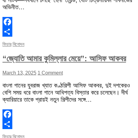
বা নাটক—সবখানে চলছে ‘হেনা’ ট্রেন্ড, যেটি চিত্রনায়িকা শাবনাজের
অভিনীত…
Facebook
Share
ফিচার
বিনোদন
“জ্যোতি আমার কুমিল্লার মেয়ে”: আসিফ আকবর
March 13, 2025
1 Comment
বাংলা গানের যুবরাজ খ্যাত কণ্ঠশিল্পী আসিফ আকবর, দুই দশকেরও
বেশি সময় ধরে বাংলা গানে আধিপত্য বিস্তার করে চলেছেন। দীর্ঘ
ক্যারিয়ারে তাকে প্রায়ই নতুন শিল্পীদের সঙ্গে…
Facebook
Share
ফিচার
বিনোদন