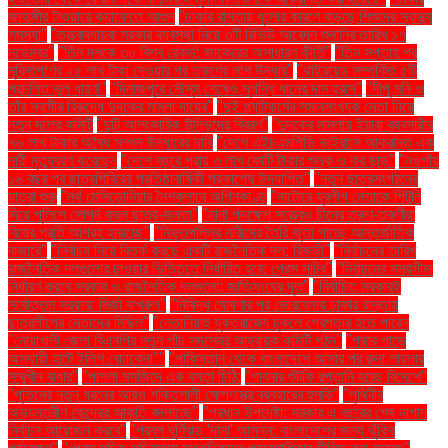
জাহাঙ্গীর টাওয়ারে ক্যাফেতে আগুন
"ঢাকার রাস্তায় ধুলোর কারণে বাড়ছে শিশুদের স্বাস্থ্য
সমস্যা"
"তত্ত্বাবধায়ক সরকার ব্যবস্থা নিয়ে ৩টি রিভিউ আবেদন শুনানির তারিখ ১৭
নভেম্বর"
"তিন দশকে ৩০ বিশ্ব রেকর্ড: জাকেরের অসাধারণ কীর্তি"
"তিন সপ্তাহ পর
মুক্তিপণের ২৫ লাখ টাকা দেওয়ার পর তরুণের লাশ উদ্ধার"
"থাইরয়েড সম্পর্কিত ৫টি
প্রচলিত ভুল ধারণা"
"দিনাজপুরে মৌসুম শেষেও সুগন্ধি ধানের দাম হ্রাস"
"দীপু মনি ও
তাঁর স্বামীর বিরুদ্ধে দুদকের মামলা দায়ের"
"দুই প্ল্যাটফর্মের সমানসংখ্যক নেতা নিয়ে
নতুন দলের কমিটি
"দুটি আলংকারিক উদ্ভিদের বিবরণ"
"দুদকের মামলায় ইয়াবা ব্যবসায়ীর
৭৬ লাখ টাকার অবৈধ সম্পদ উদ্ধারের দাবি
"দেশে এইচএমপিভি ভাইরাসে আক্রান্ত এক
নারী মৃত্যুবরণ করেছেন
"দেশে বছরে প্রায় ৩ লাখ কোটি টাকার শুল্ক ও কর ছাড়"
"নওগাঁয়
১৬ বছর পর ছাত্রশিবিরের প্রতিষ্ঠাবার্ষিকী প্রকাশ্যে উদযাপিত"
"নতুন ছাত্রসংগঠনের
যাত্রা শুরু
"নর্থ মেসিডোনিয়ার নৈশক্লাবে অগ্নিকাণ্ড
"নাটোরে যুবলীগ নেতাকে পিটুনি
দিয়ে পুলিশে সোপর্দ করল ছাত্র-জনতা"
"নানা পদক্ষেপ সত্ত্বেও চীনের তরুণ-তরুণীরা
বিয়ের প্রতি আগ্রহ হারাচ্ছে"
"নিভৃতপল্লির নারীদের তৈরি জুতা পাচ্ছে আন্তর্জাতিক
বাজারে"
"নির্বাচন নিয়ে বিতর্ক করছে একটি রাজনৈতিক দল: রিজভী"
"নির্বাচনের তারিখ
রাজনৈতিক দলগুলোর চাওয়ার ভিত্তিতে নির্ধারিত হবে: প্রেস সচিব"
"নির্বাচনের সময়সীমা
নির্ধারণ করবে সরকার ও রাজনৈতিক দলগুলো: জাতিসংঘের দূত"
"নির্বাচিত সরকারই
সর্বোত্তম সরকার: মির্জা ফখরুল"
"নিষিদ্ধ ঘোষণার পর ভোরবেলায় ঢাকার রাস্তায়
ছাত্রলীগের নেতাদের মিছিল"
"নেতানিয়াহু যুক্তরাজ্যে ঢুকলে গ্রেপ্তার হতে পারেন
"নোয়াখালী জেলা বিএনপির নতুন পাঁচ সদস্যের আহ্বায়ক কমিটি গঠন"
"পদ্মার পাড়ে
অস্থায়ী হাটে ইলিশ বেচাকেনা"''
"পাকিস্তান থেকে বাংলাদেশে আসার পর রুনা লায়লার
সম্মুখীন বাধার"
"পাগলা মসজিদে এক বস্তা চিঠি:
"পাবনার শুঁটকি রপ্তানি হচ্ছে বিদেশে"
"পুতিনের নতুন ধরনের আরও শক্তিশালী ক্ষেপণাস্ত্র ব্যবহারের হুমকি"
"পৃথিবীর
অভ্যন্তরীণ কেন্দ্রের আকৃতি বদলাচ্ছে"
"প্রধান উপদেষ্টা: সরকার এ বছরের শেষ নাগাদ
নির্বাচন আয়োজন করবে"
"প্রবল ঘূর্ণিঝড় 'দানা' আসন্ন: বাংলাদেশের জন্য ঝুঁকির