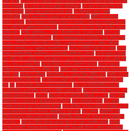
অবহেলা নয়
দুই দিন ধরে ইসরায়েল যেভাবে ফিলিস্তিনের গাজার নিরীহ মানুষের ওপর বর্বর
হামলা চালাচ্ছে
দুই দেশের নেতাদের কঠোর প্রতিক্রিয়া"
দুই বছর পর আবার শুরু হলো
জাহাজ রপ্তানি
দুটোই সমান গুরুত্বপূর্ণ মনে করে"
দুধ বিক্রেতা থেকে সেনার
লেফটেন্যান্ট!
দুর্নীতি দমন কমিশন (দুদক) এর আবেদন অনুযায়ী
দুর্নীতি দমন কমিশন
(দুদক) গতকাল
দুর্বল ব্যাংকের গ্রাহকদের উদ্দেশে বাংলাদেশ ব্যাংকের গভর্নরের আশ্বাস
দেড় কোটি টাকা আত্মসাতের অভিযোগ"
দেশকে ধ্বংসের পথে নিয়ে গিয়ে আ.লীগ নেতারা
পালিয়েছেন"
দেশীয় সয়াবিনের ৮০ শতাংশ উৎপাদিত হয় যে জেলা থেকে
দেশে দেশে
রমজান পালনে সাংস্কৃতিক ভিন্নতা
দেশে প্রথমবারের মতো উদযাপিত হচ্ছে কৃষক দিবস
দেশের ১১টি শিক্ষা বোর্ডের অধীনে অনুষ্ঠিত এ বছরের এইচএসসি ও সমমান পরীক্ষার
ফলাফল মঙ্গলবার (১৫ অক্টোবর) প্রকাশিত হবে
দেশের অর্থনীতি উল্টো পথে যাচ্ছে
দেশের
প্রথম প্রযুক্তিনির্ভর অ্যানিম্যাল ওয়েলফেয়ার প্ল্যাটফর্ম 'পেটগো'
দেশের বাজারে সোনার
দাম প্রতি ভরি ২ হাজার ৬১৩ টাকা বাড়ছে। এর ফলে ভালো মানের এক ভরি সোনার দাম
হবে ১ লাখ ৫৩ হাজার টাকা
দেশের বিভিন্ন স্থানে ভূমিকম্প অনুভূত
দেশের সবচেয়ে
দারিদ্র্যপ্রবণ বিভাগ হিসেবে পরিচিত ছিল
দৈনিক রেকর্ড সংখ্যক বাংলাদেশিকে ভিসা দিচ্ছে
সৌদি আরব
দোকানের ভবিষ্যৎ
দৌলতদিয়ায় ৭৩ হাজার টাকায় বিক্রি হলো
দ্বিতীয় পুত্রের
মা হলেন অভিনেত্রী প্রসূন
দ্য ইউএস এজেন্সি ফর গ্লোবাল মিডিয়া (ইউএসএজিএম)
ধর্ষণ
ধান
ধান উপদেষ্টা শফিকুল আলম জানিয়েছেন
নটর ডেম ইউনিভার্সিটি বাংলাদেশ
(এনডিইউবি)-এর দ্বিতীয় সমাবর্তন অনুষ্ঠিত হয়েছে আজ
নতুন টাকায় আর থাকবে না শেখ
মুজিবুর রহমানের ছবি।
নতুন দল
নতুন দলে গণ অধিকার পরিষদের ২০ নেতা
নতুন দলের
আত্মপ্রকাশে নেতাদের বড় জমায়েত নিয়ে উদ্বেগ
নতুন প্যাকেজ ঘোষণা
নতুন বছরে
হোয়াটসঅ্যাপের নতুন ফিচারগুলির উপহার
নতুন বাণিজ্য যুদ্ধের মুখোমুখি যুক্তরাষ্ট্র ও চীন
নতুন রাজনৈতিক শক্তির উদ্ভব: রাজনীতিতে নানা গুঞ্জন
নতুন স্বপ্ন
নয়াদিল্লি শেখ
হাসিনার ভারতে থাকার মেয়াদ বাড়িয়েছে
নরসিংদীর চরাঞ্চলে দুই পক্ষের সংঘর্ষে গুলিবিদ্ধ
হয়ে নিহত ২
নাইকো দুর্নীতি মামলায় খালেদা জিয়া সহ সকল আসামির খালাস
নাগরিক
ঐক্যের সভাপতি মাহমুদুর রহমান মান্না সম্প্রতি আওয়ামী লীগকে ভোটে আনার বিষয়ে