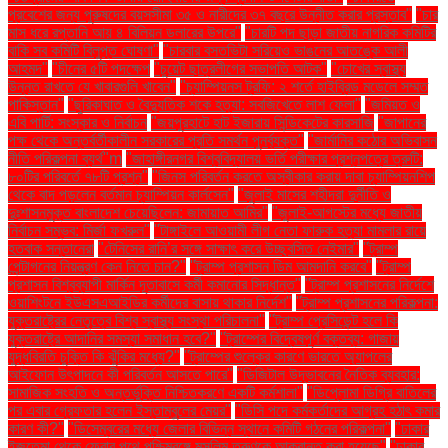
প্রবেশের জন্য পুরুষদের বয়সসীমা ৩৫ ও নারীদের ৩৭ বছরে উন্নীত করার প্রস্তাব"
"চার
মাস ধরে রপ্তানি আয় ৪ বিলিয়ন ডলারের উপরে"
"চারটি পদ ছাড়া জাতীয় নাগরিক কমিটির
বাকি সব কমিটি বিলুপ্ত ঘোষণা"
"চারবার বসতভিটা সরিয়েও ভাঙনের আতঙ্কে আলী
আহমদ"
"চীনের ৫টি পদক্ষেপ
"চুয়েট ছাত্রলীগের সভাপতি আটক"
"চোখের স্বাস্থ্য
উন্নত রাখতে যে খাবারগুলি খাবেন"
"চ্যাম্পিয়নস ট্রফি: ২ শর্তে হাইব্রিড মডেলে সম্মত
পাকিস্তান"
"ছুরিকাঘাত ও বৈদ্যুতিক শকে হত্যা: সবজিখেতে লাশ ফেলা"
"জমিয়ত ও
এবি পার্টি: সংস্কার ও নির্বাচন
"জয়পুরহাটে হাট ইজারায় সিন্ডিকেটের কারসাজি
"জাপানের
পক্ষ থেকে অন্তর্বর্তীকালীন সরকারের প্রতি সমর্থন পুনর্ব্যক্ত"
"জার্মানির কঠোর অভিবাসন
নীতি পরিকল্পনা ব্যর্থ"m
"জাহাঙ্গীরনগর বিশ্ববিদ্যালয় ভর্তি পরীক্ষার প্রশ্নপত্রে ত্রুটি:
৮০টির পরিবর্তে ৭৮টি প্রশ্ন"
"জিনস পরিবর্তন করতে অস্বীকার করায় দাবা চ্যাম্পিয়নশিপ
থেকে বাদ পড়লেন বর্তমান চ্যাম্পিয়ন কার্লসেন"
"জুলাই মাসের শহীদরা দুর্নীতি ও
দুঃশাসনমুক্ত বাংলাদেশ চেয়েছিলেন: জামায়াত আমির"
"জুলাই-আগস্টের মধ্যে জাতীয়
নির্বাচন সম্ভব: মির্জা ফখরুল"
"টাঙ্গাইলে আওয়ামী লীগ নেতা ফারুক হত্যা মামলার রায়ে
হতবাক সন্তানেরা
"টেনিসের রানি’র সঙ্গে সাক্ষাৎ করে উচ্ছ্বসিত নেইমার"
"ট্রাম্প
পেন্টাগনের নিয়ন্ত্রণ কেন নিতে চান?"
"ট্রাম্প প্রশাসন ডিম আমদানি করবে"
"ট্রাম্প
প্রশাসন বিশ্বব্যাপী মার্কিন দূতাবাসে কর্মী কমানোর সিদ্ধান্ত"
"ট্রাম্প প্রশাসনের নির্দেশে
ওয়াশিংটনে ইউএসএআইডির কর্মীদের বাসায় থাকার নির্দেশ"
"ট্রাম্প প্রশাসনের পরিকল্পনা:
যুক্তরাষ্ট্রের নেতৃত্বে বিশ্ব স্বাস্থ্য সংস্থা পরিচালনা"
"ট্রাম্প প্রেসিডেন্ট হলে কি
যুক্তরাষ্ট্রে আদানির সমস্যা সমাধান হবে?"
"ট্রাম্পের বিদ্বেষপূর্ণ বক্তব্য: গাজায়
যুদ্ধবিরতি চুক্তি কি ঝুঁকির মধ্যে?"
"ট্রাম্পের শুল্কের কারণে ভারতে অ্যাপলের
আইফোন উৎপাদনে কী পরিবর্তন আসতে পারে"
"ডিজিটাল উদ্ভাবনের নৈতিক ব্যবহার:
সামাজিক সংহতি ও অন্তর্ভুক্তি নিশ্চিতকরণে একটি কর্মশালা"
"ডিপ্লোমা ডিগ্রি বাতিলের
পর এবার গ্রেফতার হলেন ইস্তাম্বুলের মেয়র"
"ডিসি পদে কর্মকর্তাদের আগ্রহ হঠাৎ কমার
কারণ কী?"
"ডিসেম্বরের মধ্যে জেলার বিভিন্ন স্থানে কমিটি গঠনের পরিকল্পনা"
"ঢাকার
ইজতেমা থেকে ফেরার পথে পশ্চিমবঙ্গে মুসলিম তরুণকে আক্রান্ত করা হয়েছে"
"ঢাকার