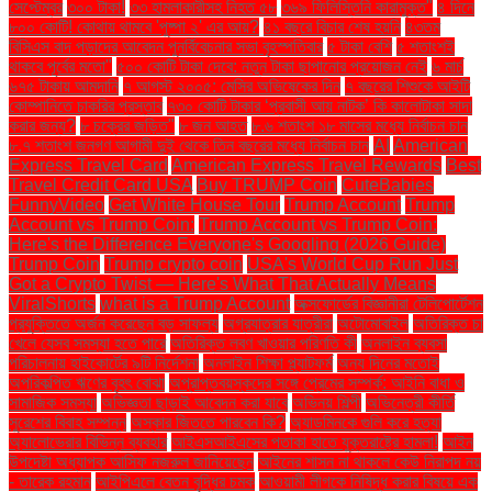
সেপ্টেম্বর
৩০০ টাকা!
৩৩ হামলাকারীসহ নিহত ৫৮
৩৬৯ ফিলিস্তিনি কারামুক্ত"
৪ দিনে
৮০০ কোটি! কোথায় থামবে 'পুষ্পা ২' এর আয়?
৪১ বছরে বিচার শেষ হয়নি
৪৩তম
বিসিএস বাদ পড়াদের আবেদন পুনর্বিবেচনার সভা বৃহস্পতিবার
৫ টাকা বেশি
৫ শতাংশই
থাকবে পূর্বের মতো"
৫০০ কোটি টাকা দেবে: নতুন টাকা ছাপানোর প্রয়োজন নেই
৬ মার্চ
৬৭৫ টাকায় আমদানি
৭ আগস্ট ২০০৫: মেসির অভিষেকের দিন
৭ বছরের শিশুকে আইটি
কোম্পানিতে চাকরির প্রস্তাব
৭৩০ কোটি টাকার ‘প্রবাসী আয় নাটক’ কি কালোটাকা সাদা
করার জন্য?
৮ চক্রের জড়িত"
৮ জন আহত
৮.৬ শতাংশ ১৮ মাসের মধ্যে নির্বাচন চান
৮.৭ শতাংশ জনগণ আগামী দুই থেকে তিন বছরের মধ্যে নির্বাচন চান
AI
American
Express Travel Card
American Express Travel Rewards
Best
Travel Credit Card USA
Buy TRUMP Coin
CuteBabies
FunnyVideo
Get White House Tour
Trump Account
Trump
Account vs Trump Coin:
Trump Account vs Trump Coin:
Here's the Difference Everyone's Googling (2026 Guide)
Trump Coin
Trump crypto coin
USA's World Cup Run Just
Got a Crypto Twist — Here's What That Actually Means
ViralShorts
what is a Trump Account
অক্সফোর্ডের বিজ্ঞানীরা টেলিপোর্টেশন
প্রযুক্তিতে অর্জন করেছেন বড় সাফল্য
অগ্রযাত্রার যাত্রীরা
অটোমোবাইল
অতিরিক্ত চা
খেলে যেসব সমস্যা হতে পারে
অতিরিক্ত লবণ খাওয়ার পরিণতি কী
অনলাইন ব্যবসা
পরিচালনায় হাইকোর্টের ৯টি নির্দেশনা
অনলাইন শিক্ষা প্ল্যাটফর্ম
অন্য দিনের মতোই
অপরিকল্পিত ঋণের বৃহৎ বোঝা
অপ্রাপ্তবয়স্কদের সঙ্গে প্রেমের সম্পর্ক: আইনি বাধা ও
সামাজিক সমস্যা
অভিজ্ঞতা ছাড়াই আবেদন করা যাবে
অভিনয় শিল্পী
অভিনেত্রী কীর্তি
সুরেশের বিবাহ সম্পন্ন
অস্কার জিততে পারবেন কি?
অ্যাডমিনকে গুলি করে হত্যা
অ্যালোভেরার বিভিন্ন ব্যবহার
আইএসআইএসের পতাকা হাতে যুক্তরাষ্ট্রে হামলা!
আইন
উপদেষ্টা অধ্যাপক আসিফ নজরুল জানিয়েছেন
আইনের শাসন না থাকলে কেউ নিরাপদ নয়
- তারেক রহমান
আইপিএলে বেতন বৃদ্ধির চমক
আওয়ামী লীগকে নিষিদ্ধ করার বিষয়ে এক