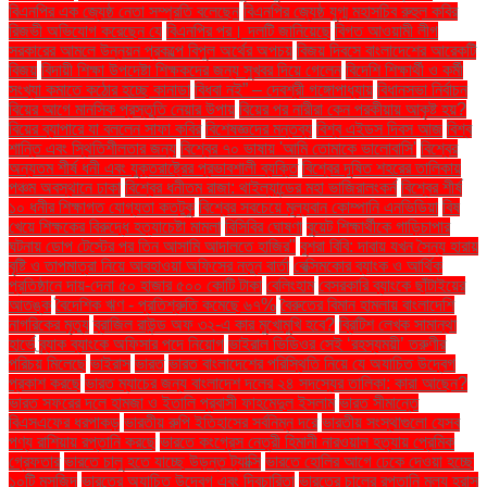
বিএনপির এক জ্যেষ্ঠ নেতা সম্প্রতি বলেছেন
বিএনপির জ্যেষ্ঠ যুগ্ম মহাসচিব রুহুল কবির
রিজভী অভিযোগ করেছেন যে
বিএনপির পর। দলটি জানিয়েছে
বিগত আওয়ামী লীগ
সরকারের আমলে উন্নয়ন প্রকল্পে বিপুল অর্থের অপচয়
বিজয় দিবসে বাংলাদেশের আরেকটি
বিজয়
বিদায়ী শিক্ষা উপদেষ্টা শিক্ষকদের জন্য সুখবর দিয়ে গেলেন
বিদেশি শিক্ষার্থী ও কর্মী
সংখ্যা কমাতে কঠোর হচ্ছে কানাডা
বিধবা নই” – দেবশ্রী গঙ্গোপাধ্যায়
বিধানসভা নির্বাচন
বিয়ের আগে মানসিক প্রস্তুতি নেয়ার উপায়
বিয়ের পর নারীরা কেন পরকীয়ায় আকৃষ্ট হয়?
বিয়ের ব্যাপারে যা বললেন সাফা কবির
বিশেষজ্ঞদের মন্তব্য
বিশ্ব এইডস দিবস আজ
বিশ্ব
শান্তি এবং স্থিতিশীলতার জন্য
বিশ্বের ৭০ ভাষায় 'আমি তোমাকে ভালোবাসি'
বিশ্বের
অন্যতম শীর্ষ ধনী এবং যুক্তরাষ্ট্রের প্রভাবশালী ব্যক্তি
বিশ্বের দূষিত শহরের তালিকায়
পঞ্চম অবস্থানে ঢাকা
বিশ্বের ধনীতম রাজা: থাইল্যান্ডের মহা ভাজিরালংকর্ন
বিশ্বের শীর্ষ
১০ ধনীর শিক্ষাগত যোগ্যতা কতটুকু
বিশ্বের সবচেয়ে মূল্যবান কোম্পানি এনভিডিয়া
বিষ
খেয়ে শিক্ষকের বিরুদ্ধে হত্যাচেষ্টা মামলা
বিসিবির ঘোষণা
বুয়েট শিক্ষার্থীকে গাড়িচাপার
ঘটনায় ডোপ টেস্টের পর তিন আসামি আদালতে হাজির"
বুশরা বিবি: দাবায় যখন সৈন্য হারায়
বৃষ্টি ও তাপমাত্রা নিয়ে আবহাওয়া অফিসের নতুন বার্তা
বেক্সিমকোর ব্যাংক ও আর্থিক
প্রতিষ্ঠানে দায়-দেনা ৫০ হাজার ৫০০ কোটি টাকা
বেলিংহাম
বেসরকারি ব্যাংকে ছাঁটাইয়ের
আতঙ্ক
বৈদেশিক ঋণ - প্রতিশ্রুতি কমেছে ৬৭%
বৈরুতের বিমান হামলায় বাংলাদেশি
নাগরিকের মৃত্যু
ব্রাজিল রাউন্ড অফ ৩২-এ কার মুখোমুখি হবে?
ব্রিটিশ লেখক সামান্থা
হার্ভে
ব্র্যাক ব্যাংকে অফিসার পদে নিয়োগ
ভাইরাল ভিডিওর সেই ‘রহস্যময়ী’ তরুণীর
পরিচয় মিলেছে
ভাইরাস
ভারত
ভারত বাংলাদেশের পরিস্থিতি নিয়ে যে অযাচিত উদ্বেগ
প্রকাশ করছে
ভারত ম্যাচের জন্য বাংলাদেশ দলের ২৪ সদস্যের তালিকা: কারা আছেন?
ভারত সফরের দলে হামজা ও ইতালি প্রবাসী ফাহমেদুল ইসলাম
ভারত সীমান্তে
বিএসএফের ধরপাকড়
ভারতীয় রুপি ইতিহাসের সর্বনিম্ন দরে
ভারতীয় সংস্থাগুলো যেসব
পণ্য রাশিয়ায় রপ্তানি করছে
ভারতে কংগ্রেস নেত্রী হিমানী নারওয়াল হত্যায় প্রেমিক
গ্রেফতার
ভারতে চালু হতে যাচ্ছে উড়ন্ত ট্যাক্সি
ভারতে হোলির আগে ঢেকে দেওয়া হচ্ছে
১০টি মসজিদ
ভারতের অযাচিত উদ্বেগ এবং দ্বিচারিতা
ভারতের চালের রপ্তানি মূল্য হ্রাস