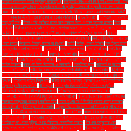
চলমান আলোচনা নিয়ে মন্তব্য করেছেন।
নাজমুলের চোখ এখন বিপিএল থেকে সরে গেছে
নাটোরে আজ শুক্রবার দুপুরে জুমার নামাজ পড়ে বাড়ি ফেরার পথে যুবলীগের নেতা আবদুর
রাজ্জাক
নাফ নদী থেকে ধরা পড়া চার জেলেকে পাঁচ দিনেও ফেরত দেয়নি আরাকান আর্মি"
নায়ক মান্নার জীবনী নিয়ে সিনেমা বানানোর পরিকল্পনা
নাহিদ ইসলামে
নিকগঞ্জে এমআরআই
যন্ত্র দুটি বন্ধ
নিজে গাড়ি চালিয়ে মাকে হাসপাতালে নিয়ে গেলেন তারেক রহমান
নিজে
নাচলেন
নির্বাচন দেওয়ার আগে সংস্কার সম্পন্ন করতে হবে: ইসলামী আন্দোলনের নায়েবে
আমির"
নির্বাচন প্রসঙ্গে ধূম্রজাল সৃষ্টি করেছে 'সংক্ষিপ্ত' ও 'বৃহৎ সংস্কার'
নির্বাচন
বিলম্বিত করার চেষ্টা জনগণ সহ্য করবে না: নজরুল ইসলাম খান
নির্বাচন বিলম্বিত করার যে
চেষ্টা চলছে
নির্বাচনে বিলম্ব মানবে না বিএনপি
নির্বাহী
নিষিদ্ধ করল ইসিবি
নিষ্পত্তির জন্য
২০ হাজার মামলা অপেক্ষমাণ
নিহত ৫৯"
নিহত অন্তত ৩৬
নীলা ইসরাফিল
নেইমারের
সঙ্গে আল হিলালের চুক্তি বাতিল
ন্যাশনাল জিওগ্রাফি
পঞ্চগড়ে তাপমাত্রা ১০ ডিগ্রি
সেলসিয়াস
পড়াশোনায় অমনোযোগিতা
পড়াশোনার চাপ বাড়ছে
পদত্যাগ করলেন উপদেষ্টা
নাহিদ ইসলাম
পদবঞ্চনা নিয়ে বিক্ষোভ ও মারামারি"
পরবর্তীতে মৃত্যু
পরিশোধিত হয়েছে
২৪২ কোটি ডলার"
পরীমণির বিরুদ্ধে গ্রেফতারি পরোয়ানা জারি
পরে উদ্ধার"
পর্তুগালের
পরাজয়; শেষ আটে স্পেন""
পর্দা উন্মোচনের অপেক্ষায় টোকিও আন্তর্জাতিক চলচ্চিত্র
উৎসব
পর্যটকদের কাটল নির্ঘুম রাত
পশ্চিম ইরাকের আনবার প্রদেশে ১৭ বছর বয়সী হুদার
(ছদ্মনাম) জীবনের কাহিনি
পাকিস্তান
পাকিস্তান বিমানবাহিনী চ্যাম্পিয়নস ট্রফির
উদ্বোধনী অনুষ্ঠানে কী প্রদর্শন করবে?
পাকিস্তানে ট্রেনের সব জিম্মি উদ্ধার
পাকিস্তানের দক্ষিণ ওয়াজিরিস্তানে কারফিউ আরোপ
পাকিস্তানের প্রধানমন্ত্রীর খালেদা
জিয়াকে সুস্থতার শুভেচ্ছা জানিয়ে চিঠি
পাচার হওয়া অর্থ ফিরিয়ে আনার জন্য কানাডার
সহযোগিতা প্রার্থনা প্রধান উপদেষ্টার
পাঠ্যবই বিতরণের আগে নোট-গাইড ছাপা বন্ধের
নির্দেশ
পাঠ্যবইয়ে র‍্যাপার সেজান ও হান্নান
পায়ের শিকল
পারমাণবিক আলোচনায় ইরানের
পাশে চীন ও রাশিয়া
পিকাসোর ‘উইমেন উইথ এ ওয়াচ’ নিলামে ১৪ কোটি ডলারে বিক্রি
পিঠের ব্যথা থেকে মুক্তি পেতে কীভাবে মোকাবিলা করবেন
পিলখানা হত্যাকাণ্ডের
পুনঃতদন্ত দ্রুত সম্পন্ন হবে: স্বরাষ্ট্র উপদেষ্টার ঘোষণা"
পুতিনের হানিট্র্যাপ কৌশল