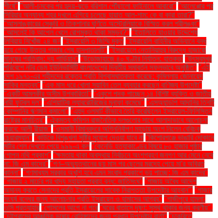
শীর্ষে"
"আলী-চমকের পর হৃদয়-ঝড়ে বরিশাল পৌঁছালো ফাইনালে আবারো"
"আলেপ্পোর পর
সিরিয়ার অন্যান্য শহর দখলে এগিয়ে চলেছে হায়াত আল-শাম: কে বা কারা তারা?"
"আসলাঙ্কারের সেঞ্চুরি ও তিকশানার ঘূর্ণিতে অস্ট্রেলিয়াকে বিস্মিত করল শ্রীলঙ্কা"
"আসলেই কি আপেল খেলে রোগমুক্ত থাকা সম্ভব?"
"ইতালিতে যাওয়ার উদ্দেশ্যে
লিবিয়ায় নিখোঁজ ২৪ জন
"ইসরায়েলি ৩ জিম্মি মুক্ত
"ইসরায়েলি বাহিনীর অভিযানে বন্ধ
হয়ে গেছে উত্তর গাজার শেষ হাসপাতালটি"
"ইসরায়েলে নেতানিয়াহুর বিরুদ্ধে হাজারো
মানুষের প্রতিবাদ: দ্য গার্ডিয়ান"
"উড়োজাহাজে ৪০ ঘণ্টার নির্যাতন: হাতকড়া
"উৎসবমুখর
পরিবেশে নটর ডেম ইউনিভার্সিটি বাংলাদেশের দ্বিতীয় সমাবর্তন সফলভাবে অনুষ্ঠিত"
"এই
দেশ ১৯৭১-এর শহীদদের রক্তের প্রতি বিশ্বাসঘাতকতা করেছে: কুমিল্লায় জোনায়েদ
সাকির মন্তব্য"
"এক মাস ধরে খোলা সয়াবিন তেল ব্যবহার করছেন বাণিজ্য উপদেষ্টা"
"একটি আমলকীর অসীম উপকারিতা!"
"একুশে পদক পাচ্ছেন ১৪ বিশিষ্ট ব্যক্তি ও জাতীয়
নারী ফুটবল দল"
"এশিয়াটিক ল্যাবরেটরিজের মুনাফা কমেছে"
"এসঅ্যান্ডপি আদানির তিনটি
কোম্পানির ঋণমান কমালো"
"এহুদ ওলমার্ট কীভাবে তৈরি করেছিলেন ইসরায়েল-ফিলিস্তিন
রাষ্ট্রের মানচিত্র"
"ঐকমত্য কমিশন রাজনৈতিক দলগুলোর সাথে আলাদাভাবে আলোচনা
করবে: আলী রীয়াজ"
"ওসমানী বিমানবন্দরে অগ্নিনির্বাপণ মহড়ায় অংশ নিলেন বেবিচক
চেয়ারম্যান"
"কাউকে বিশৃঙ্খলা সৃষ্টির সুযোগ দেওয়া যাবে না
"কিশোরগঞ্জে ভাঙারি দোকানে
মর্টার শেল দেখতে পেয়ে ৯৯৯-এ কল
"কেনেডি হত্যাকাণ্ডের বিষয়ে ৮০ হাজার পৃষ্ঠার
গোপন নথি প্রকাশ"
"ক্ষমতায় থাকা অবস্থায় নির্বাচনে অংশগ্রহণ জনগণ আর মেনে নেবে
না: জি এম কাদের"
"গণ–অভ্যুত্থানের ছয় মাস পর ছেলের মরদেহ পেয়ে মা'র অবিরত
কান্না"
"গণমাধ্যম সরকার অখুশি হবে এমন সংবাদ প্রকাশে ভয় পাচ্ছে: জি এম কাদের"
"গাজায় ২ মার্চের পর খাদ্য সহায়তা প্রবাহ বন্ধ: জাতিসংঘ"
"গাজায় অবৈধ আদেশ
অমান্য করতে সেনাদের প্রতি ইসরায়েলের সাবেক নিরাপত্তা উপদেষ্টার আহ্বান"'
"গাজার
সংঘর্ষ বন্ধের জন্য আলোচনার প্রতি ইসরায়েল ও হামাসের আগ্রহ"
"গাজীপুরে হামলা:
ওসি প্রত্যাহার
"গোসলের আগে না পরে
"ঘরের বাতাসে দূষণ: সুস্থ থাকার জন্য করণীয়".
"চট্টগ্রামের আঞ্চলিক ভাষায় রোহিঙ্গাদের জন্য প্রধান উপদেষ্টার বার্তা"
"চাকরিতে