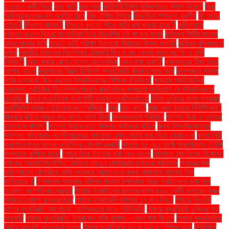
ছাত্রদল কর্মী নিহত
কার ক্ষতি
কার লাভ
কারিগরি শিক্ষা অধিদপ্তরে বিশাল নিয়োগ
কিছু
অধিনায়কত্বের নাম অনুমিত ছিল
কিছু ইঙ্গিত মিলছে
কিডনিতে পাথর ও করণীয়
কী আছে
তাতে?
কীভাবে খাবেন?
কীভাবে বুঝবেন শীতে পানি কম খাওয়া হচ্ছে?
কুড়িগ্রামে
দরিদ্রদের চাল বিতরণের তালিকা নিয়ে বিএনপির দুই পক্ষের সংঘর্ষ
কুমিল্লা সিটির সাবেক
মেয়র সূচনার জমি
কুয়েটে ভর্তি পরীক্ষা উপলক্ষে বিমানের বিশেষ ফ্লাইট
কৃত্রিম বুদ্ধিমত্তা
কৃষক
কেন্দ্রীয় ব্যাংকের নির্দেশনায় ট্রেজারি বিল ও বন্ড কেনায় ব্যাংকের ফি ও চার্জ
নির্ধারণ"
কোন কথায় রেগে গেলেন জেলেনস্কি
কোন পক্ষ হারল?
ক্যানসারের টিকা নিয়ে
আশার আলো
ক্যান্সারের বিকল্প চিকিৎসা পদ্ধতিগুলি কীভাবে কাজ করে
ক্লাসরুমে প্রথম
বর্ষের ছাত্রকে বিয়ে করলেন বিশ্ববিদ্যালয় শিক্ষিকা (ভিডিও)
ক্ষমতার প্রাতিষ্ঠানিক
ভারসাম্য প্রতিষ্ঠায় বিএনপিসহ প্রধান রাজনৈতিক দলগুলো সংবিধানে যে পরিবর্তনগুলো
চেয়েছিল
ক্ষুদ্র নৃ-তাত্বিক জনগোষ্ঠী চাকমাদের জীবনযাত্রা
খনিজ চুক্তির জন্য শুক্রবার
ওয়াশিংটন যাচ্ছেন ইউক্রেনের প্রেসিডেন্ট
খবর
খরচ কত?
খরচ বহন করেছে বিসিসিআই"
খাওয়ার বাইরে আরও কত কাজে লাগে ডিম!
খাদ্যাভ্যাসে পরিবর্তন
খালেদা জিয়া ও তারেক
রহমানকে খালাস''
খালেদা জিয়ার নতুন মামলার কার্যক্রম বাতিল
খুলনা বিশ্ববিদ্যালয়ের
স্থাপনা: জীবনানন্দ–জগদীশচন্দ্রের নাম মুছে এখন কেউই দায় নিতে চাচ্ছেন না
খুলনা সিটি
করপোরেশনের সাবেক কাউন্সিলর গোলাম রব্বানী
খুলনায় ৭৪ বছর বয়সী সাজাপ্রাপ্ত ইউপি
সদস্যকে কুপিয়ে হত্যা
খেজুর দিয়ে ইফতার করা কেন ভালো
খেলাফত মজলিসের বিক্ষোভ:
ধর্ষকের ‘প্রকাশ্যে শাস্তি’ দাবিতে বায়তুল মোকাররম এলাকায় প্রতিবাদ
গণতন্ত্র মঞ্চ
কুড়িগ্রামের রৌমারীতে রাষ্ট্র সংস্কার আন্দোলনের কৃষক সমাবেশে হামলার নিন্দা
জানিয়েছে।
গণমাধ্যম সংস্কার কমিশন প্রধান উপদেষ্টার কাছে প্রতিবেদন জমা দিল
গতকাল বৃহস্পতিবার সন্ধ্যায়
গাজায় ইসরাইলের হামলার মধ্যে ৮০০ কোটি ডলারের অস্ত্র
সহায়তা ঘোষণা যুক্তরাষ্ট্রের
গাজায় ইসরায়েলি হামলায় ১৭ জন নিহত
গাজায় দ্বিতীয়
ধাপের যুদ্ধবিরতি আলোচনা: অনিশ্চয়তার মাঝে পরিস্থিতি
গাজায় যুদ্ধবিরতি চুক্তির শর্ত
অনুযায়ী
গাজায় যুদ্ধবিরতি: ইসরায়েল নাকি হামাস—কোন পক্ষ জিতল
গাজায় যুদ্ধবিরতির
বিষয়ে ভালোই আলোচনা চলছে
গাজার জাবালিয়ায় ৪৮ ঘণ্টায় ৫০ শিশুর মৃত্যু
গাজীপুরে