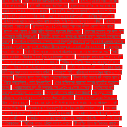
বন্ধে বিক্ষোভ
"মির্জা ফখরুল আগামীকাল লন্ডন যাচ্ছেন"
"মেসি-সুয়ারেজ জুটি: কি এটি
সর্বকালের সেরা?"
"যদি এই সরকার পরাজিত হয়
"যুক্তরাজ্য রাশিয়াকে সহায়তা করা
ব্যক্তিদের প্রবেশ নিষিদ্ধ করছে"
"যুক্তরাষ্ট্র অবৈধ বাংলাদেশিদের ফেরত পাঠাবে"
"যুক্তরাষ্ট্র থেকে সামরিক বিমানে দেশে ফিরলেন নথিপত্রহীন ভারতীয় অভিবাসীরা"
"রাজনৈতিক দলের কাছ থেকে নাম চেয়েছে ইসি গঠনের অনুসন্ধান কমিটি"
"রাজনৈতিক
বক্তব্য এড়াতে চাই
"রাশিফল ২০২৪: এই বছরে আপনার জীবন কেমন হতে পারে"
"রাশেদ খান মেনন ও তাঁর স্ত্রীর বিদেশে যাত্রায় নিষেধাজ্ঞা"
"রাহুলের তুলনায় বড় ব্যবধানে
ওয়েনাডে জয়ী প্রিয়াঙ্কা"
"রিজভী: ভারত বাংলাদেশের সার্বভৌমত্বে সরাসরি হস্তক্ষেপ
করছে"
"রূপগঞ্জে ডাকাতদের হামলায় ঢাকা বিশ্ববিদ্যালয়ের ছাত্রের চোখে গুরুতর আঘাত"
"রেকর্ড মুনাফা ও লভ্যাংশ: শেয়ারধারীদের জন্য ৯৭৫ কোটি টাকার ঘোষণা"
"রেস্তোরাঁয়
ভ্যাট বাড়ছে না
"রৌমারীতে কৃষক সমাবেশে হামলার নিন্দা জানালো গণতন্ত্র মঞ্চ"
"লাঠি
দিয়ে ভর দিয়ে টিসিবির ট্রাক খুঁজছেন বিল্লাল সরদার"
"লিভারপুল কখন চ্যাম্পিয়ন হবে?"
"শত বছর আগে ঢাকায় ইফতার ও সাহ্‌রি"
"শহীদ বুদ্ধিজীবী শামসুজ্জোহার মৃত্যুদিবসকে
জাতীয় শিক্ষক দিবস হিসেবে ঘোষণা করার দাবি"
"শহীদ মিনারে ৬ দফা দাবিতে চাকরিচ্যুত
বিডিআর সদস্যদের অবস্থান ধর্মঘট"
"শাহবাগে শহীদ পরিবারের সদস্যদের সাড়ে ৫ ঘণ্টা
অবরোধ
"শিশুদের জন্য ফ্লু টিকার প্রয়োজনীয়তা"
"শিশুর দাঁত নড়লে কী করতে হবে?"
"শীতে ব্যাডমিন্টন খেলার উপকারিতা"
"শেখ হাসিনাকে থামাতে ঢাকায় ভারতীয় দূতাবাসে
তলব"
"শেয়ারবাজারে মূলধনি মুনাফার কর ১৫% এ নেমে এসেছে"
"শ্রমিকেরা দাবি
করছেন অতিরিক্ত ১০ শতাংশ
"সবুজ আপেলের নানা উপকারিতা"
"সংযুক্ত আরব
আমিরাত সফর শেষে দেশে ফিরলেন প্রধান উপদেষ্টা"
"সরকার প্রতি ডজন ডিম ১৩০
টাকায় বিক্রি করবে"
"সরকারের আওয়ামী লীগকে নিষিদ্ধ করার কোনো পরিকল্পনা নেই:
প্রধান উপদেষ্টা"
"সংস্কার কমিশনের সুপারিশের বিরুদ্ধে ইসি পাঠাল চিঠি"
"সংস্কার
প্রস্তাবের আগে নির্বাচন কমিশন গঠনের প্রক্রিয়া"
"সাত মাসে বিদেশি ঋণ বৃদ্ধি পেয়ে
৩৯৪ কোটি ডলার
"সামরিক তৎপরতার মুখে জাপোরিঝঝিয়াতে পরিদর্শনে ব্যর্থ আইএইএর
পর্যবেক্ষকেরা"
"সিটিকে আরও ডুবিয়ে সালাহ বললেন
"সিরামিক শিল্প মালিকদের গ্যাসের