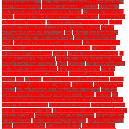
গতকাল বৃহস্পতিবার সন্ধ্যায়
গাজায় ইসরাইলের হামলার মধ্যে ৮০০ কোটি ডলারের অস্ত্র
সহায়তা ঘোষণা যুক্তরাষ্ট্রের
গাজায় ইসরায়েলি হামলায় ১৭ জন নিহত
গাজায় দ্বিতীয়
ধাপের যুদ্ধবিরতি আলোচনা: অনিশ্চয়তার মাঝে পরিস্থিতি
গাজায় যুদ্ধবিরতি চুক্তির শর্ত
অনুযায়ী
গাজায় যুদ্ধবিরতি: ইসরায়েল নাকি হামাস—কোন পক্ষ জিতল
গাজায় যুদ্ধবিরতির
বিষয়ে ভালোই আলোচনা চলছে
গাজার জাবালিয়ায় ৪৮ ঘণ্টায় ৫০ শিশুর মৃত্যু
গাজীপুরে
ঈদের ছুটি বাড়ানোর দাবিতে শ্রমিকদের দেড় ঘণ্টার বিক্ষোভ ও অবরোধ
গাজীপুরে
ঝুটগুদামের আগুন দুই ঘণ্টার চেষ্টায় নিয়ন্ত্রণে
গাড়ি
গাড়িচাপায় বুয়েট শিক্ষার্থীর মৃত্যু:
একমাত্র সন্তানের প্রয়াণে মায়ের অশ্রু থামছে না
গায়ে তেল দেওয়ার সঠিক সময়
কখন?"
গার্মেন্ট সেক্টরে নতুন করে অস্থিরতা সৃষ্টির ষড়যন্ত্র
গুগল ফোন নম্বর কেন চায়
গোয়ালন্দে মা ইলিশ রক্ষায় অভিযানে ট্রলারে উদ্ধার আগ্নেয়াস্ত্র
গ্যাসের দাম বৃদ্ধি
পোশাক খাতে উদ্বেগের সৃষ্টি করেছে
গ্রেফতার
ঘন কুয়াশায় বেড়েছে শীতের অনুভূতি
ঘন
ঘন আঙুল মটকালে হতে পারে যে ক্ষতি
ঘরে বসেই ভ্রুর আকার ঠিক করার সহজ পদ্ধতি
ঘাড় ব্যথা কমানোর জন্য সহজ ব্যায়াম
ঘূর্ণিঝড়
ঘূর্ণিঝড় দানা
চট্টগ্রামে আইনজীবী হত্যায়
: যৌথ বাহিনীর অভিযানে গ্রেপ্তার ২০
চট্টগ্রামে ছিনতাইয়ের আতঙ্ক
চট্টগ্রামের
টেরিবাজারে পোশাকের গুদামে আগুন লাগার ঘটনা
চলতি মাসেই হবে প্রথম চন্দ্র ও
সূর্যগ্রহণ
চাকরি
চাকরির খবর
চামড়ার মানিব্যাগ আসল কি না কীভাবে বুঝবেন?
চারপাশের
বাস্তবতা বদলে দিচ্ছে যে জনপ্রিয় প্রযুক্তিগুলো
চিন্ময় কৃষ্ণ দাস
চীনে নতুন ভাইরাসের
প্রাদুর্ভাব
চীনে প্রবীণদের যত্নে এআই প্রযুক্তির দিকে ঝুঁকছে সরকার
চীনের নতুন
জ্বালানির উৎস থেকে ৬০ হাজার বছরের বিদ্যুতের চাহিদা পূরণ হবে
চীনের মতে
চুরির
স্থান স্বরাষ্ট্র উপদেষ্টা লেফটেন্যান্ট জেনারেল (অব.) মো. জাহাঙ্গীর আলম চৌধুরীর বাসা
থেকে এক কিলোমিটারের মধ্যে।
চুল বড় করার জন্য সেরা তেল
চৌদ্দগ্রামে বন্ধুর প্রেমে
সহায়তার জন্য স্কুলছাত্রকে পিটুনি
ছাত্রদের নতুন দল গঠনে শেষ মুহূর্তেও সঙ্কট কাটেনি
ছিল অন্য সংক্রমণও"
ছেলে ক্রিকেটার হোক চান না উমর আকমল
ছেলেদের জন্য কোন
পোশাকটি মানানসই?
ছেলেদের জন্য সানস্ক্রিন ক্রিম ব্যবহার
ছেলেদের পছন্দের আধুনিক
ফ্যাশন
ছেলেদের ফ্যাশন টিপস
ছোলা খাওয়ার উপকারিতা
জনতা মাদ্রাসাশিক্ষককে