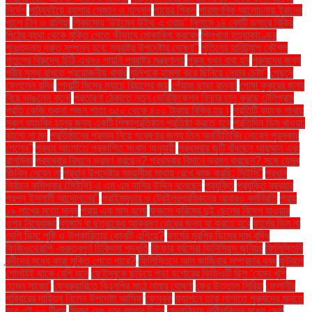
নির্দেশ
পাঠ্যবইয়ে র‍্যাপার সেজান ও হান্নান
পায়ের শিকল
পারমাণবিক আলোচনায় ইরানের
পাশে চীন ও রাশিয়া
পিকাসোর ‘উইমেন উইথ এ ওয়াচ’ নিলামে ১৪ কোটি ডলারে বিক্রি
পিঠের ব্যথা থেকে মুক্তি পেতে কীভাবে মোকাবিলা করবেন
পিলখানা হত্যাকাণ্ডের
পুনঃতদন্ত দ্রুত সম্পন্ন হবে: স্বরাষ্ট্র উপদেষ্টার ঘোষণা"
পুতিনের হানিট্র্যাপ কৌশল
পুতুলের বিরুদ্ধে চিঠি এখনও পায়নি পররাষ্ট্র মন্ত্রণালয়
পুরুষ যখন বাবা হন
পুরুষদের জন্য
শরীর সুস্থ রাখতে প্রয়োজনীয় খাবার
পুলিশকে হামলা করে ছিনিয়ে নেয়ার চেষ্টা"
পেছনে
ফেললেন রদ্রি
পেনাল্টি মিসের ম্যাচে রিয়ালের জয়
পেঁয়াজ ছাড়া রান্না!
পোষা কুকুরের জন্য
বিয়ে ভাঙলেন কনে!
প্রতারণা ঠেকাতে নতুন ভেরিফিকেশন ফিচার চালু করছে টেলিগ্রাম
প্রতি কেজি শুকনা শজন পাতা ৩৫০ থেকে ৪০০ টাকায় বিক্রি হয়।
প্রতিটি ব্যাংক শাখায়
স্কুল ব্যাংকিং চালুর জন্য একটি শিক্ষাপ্রতিষ্ঠান প্রতিষ্ঠা করতে হবে
প্রতিদিন ডিম খাওয়া:
ভালো না মন্দ
প্রতিষ্ঠানের প্রভাব নিয়ে গবেষণার জন্য তিন অর্থনীতিবিদ নোবেল পুরস্কার
পেলেন"
প্রথম আলোতে প্রকাশিত সংবাদ অনুযায়ী
প্রথমবার জুটি বাঁধছেন আয়ুষ্মান এবং
রাশমিকা
প্রথমবার বিমানে ভ্রমণ করছেন? প্রথমবার বিমানে ভ্রমণ করছেন? সঙ্গে যেসব
জিনিস নেবেন না
প্রধান উপদেষ্টার সময়সীমা মাথায় রেখে কাজ করছি: সিইসি"
প্রধান
নির্বাচন কমিশনার (সিইসি) এ এম এম নাসির উদ্দিন বলেছেন
প্রযুক্তি
প্রযুক্তি ব্যবহার
প্রশ্ন ইসলামী আন্দোলনের"
প্রাইমমুভার ও ট্রেইলরশ্রমিকদের আবারও কর্মবিরতি
প্রায়
১৯ লাখের মতো মানুষ
প্রায় এক মাস হলো
ফজলে করিমের দুই ছেলের বিদেশ যাওয়ার
ওপর নিষেধাজ্ঞা
ফাঙ্গাস বা ছত্রাকের আক্রমণ রোধের জন্য যা করতে হবে
ফার্মের ডিম না
দেশি ডিম: পুষ্টি ও উপকারিতায় কোনটি এগিয়ে?
ফার্মের মুরগির ডিমের দাম বৃদ্ধি
ফিজিওথেরাপি -গুরুত্বপূর্ণ চিকিৎসা পদ্ধতি
ফিফার বর্ষসেরা ভিনিসিয়ুস জুনিয়র
ফিলিস্তিনি
বন্দীদের মধ্যে কারা মুক্তি পেতে পারে?
ফিলিস্তিনে আল জাজিরার সম্প্রচার বন্ধ
ফুটবলে
গোলটাই থাকে বেশি মনে
ফেইসবুকে ছড়িয়ে পড়া যশোরের ভিডিওটি ছিল ‘যেমন খুশি
তেমন সাজো’
ফেব্রুয়ারিতে বিএনপির মাঠে নামার ঘোষণা
ফের উত্তাল সিরিয়া
ফেলানীর
পরিবারের দায়িত্ব নিলেন উপদেষ্টা আসিফ
ফেসবুক
ফ্যাশনে তাক লাগাতে পুরুষদের মানতে
হবে এই ১০ টিপস
ফ্রিদা এবং তার ব্যথার চিত্র
ফ্লোরিডায় নারীশক্তির মধ্যে সেরা