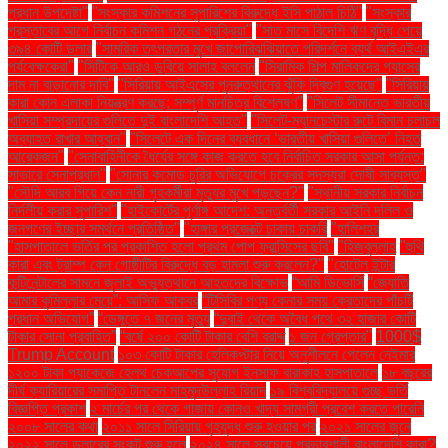
প্রধান উপদেষ্টা"
"সংস্কার কমিশনের সুপারিশের বিরুদ্ধে ইসি পাঠাল চিঠি"
"সংস্কার
প্রস্তাবের আগে নির্বাচন কমিশন গঠনের প্রক্রিয়া"
"সাত মাসে বিদেশি ঋণ বৃদ্ধি পেয়ে
৩৯৪ কোটি ডলার
"সামরিক তৎপরতার মুখে জাপোরিঝঝিয়াতে পরিদর্শনে ব্যর্থ আইএইএর
পর্যবেক্ষকেরা"
"সিটিকে আরও ডুবিয়ে সালাহ বললেন
"সিরামিক শিল্প মালিকদের গ্যাসের
দাম না বাড়ানোর দাবি"
"সিরিয়ায় আইএসের পুনরুত্থানের ঝুঁকি দ্বিগুণ হয়েছে"
"সিরিয়ায়
কারা কোন এলাকা নিয়ন্ত্রণ করছে: সম্পূর্ণ মানচিত্র বিশ্লেষণ"
"সিলেট সীমান্তে ভারতীয়
খাসিয়া সম্প্রদায়ের গুলিতে দুই বাংলাদেশি আহত"
"সিলেট-ম্যানচেস্টার রুটে বিমান চলাচল
অব্যাহত রাখার আহ্বান"
"সিলেটে এক দিনের ব্যবধানে ‘ভারতীয় খাসিয়া গু‌লিতে’ নিহত
আরেকজন"
"সেনাবাহিনীকে ধৈর্যের সঙ্গে কাজ করতে হবে নির্বাচিত সরকার আসা পর্যন্ত:
সাভারে সেনাপ্রধান"
"সোনার কমোড চুরির অভিযোগে চক্রের সদস্যরা দোষী সাব্যস্ত"
"সৌদি আরব গিয়ে কেন নারী গৃহকর্মীরা মৃত্যুর মুখে পড়ছেন?"
"স্থানীয় সরকার নির্বাচন
নির্দলীয় করার সুপারিশ"
"হাইকোর্টের পূর্ণাঙ্গ আদেশ: অন্তর্বর্তী সরকার আইনি দলিল ও
জনগণের ইচ্ছার সমর্থনে প্রতিষ্ঠিত"
"হাঙ্গার প্রজেক্টে ঢাকায় চাকরি
"হালিশহর
"হাসপাতালে ভর্তির পর প্রকাশিত হলো প্রথম পোপ ফ্রান্সিসের ছবি"
"হিজবুল্লাহ
"হুথি
কারা এবং ট্রাম্প কেন গোষ্ঠীটির বিরুদ্ধে বড় হামলা শুরু করলেন?"
"হোটেল ইন্টার
কন্টিনেন্টালের সামনে জুলাই অভ্যুত্থানে আহতদের বিক্ষোভ
“আমি ডিভোর্সি
“জ্যোতি
আমার কুমিল্লার মেয়ে”: আসিফ আকবর
“টিসিবির পণ্য কেনার সময় ক্রেতাদের পাঁচটি
প্রধান অভিযোগ”
“ডেঙ্গুতে ৭ জনের মৃত্যু
“দুবাই থেকে অবৈধ পথে ৩২ হাজার কোটি
টাকার সোনা প্রবাহিত”
“বর্ষে ২০০ কোটি টাকার বেশি বরাদ্দ
১ জন গ্রেপ্তার"
1000$
Trump Account
১০৩ কোটি টাকার হেলিকপ্টার নিয়ে অনুশীলনে গেলেন নেইমার
১২০০ টাকা প্যাকেজে হেলথ চেকআপের সুযোগ ইনসাফ বারাকাহ হাসপাতালে
১৮ বছরের
দীর্ঘ ক্যারিয়ারের সমাপ্তি টানলেন মাহমুদউল্লাহ রিয়াদ
১৯ বিশ্ববিদ্যালয়ে গুচ্ছ ভর্তি
বিজ্ঞপ্তি প্রকাশ
২ মার্চের পর থেকে গাজায় কোনও খাদ্য সামগ্রী প্রবেশ করতে পারেনি
২০০৮ সালের কথা
২০১১ সালে সিরিয়ায় গৃহযুদ্ধ শুরু হওয়ার পর
২০২১ সালের জুনে
২০২২ সালে ডলারের সংকট শুরু হলে
২০২৪ সালে সবচেয়ে প্রভাবশালী বাংলাদেশি কারা?