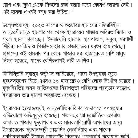
রোগ এবং ক্ষুধা থেকে শিশুদের রক্ষা করার মতো কোনও জায়গা নেই।
এই হামলা এখনই বন্ধ করা উচিত।”
উল্লেখযোগ্য, ২০২৩ সালের ৭ অক্টোবর হামাসের নজিরবিহীন
আন্তঃসীমান্ত হামলার পর থেকে ইসরায়েল গাজায় অবিরত বিমান ও
স্থল হামলা চালাচ্ছে। ইসরায়েলি হামলায় হাসপাতাল, স্কুল, শরণার্থী
শিবির, মসজিদ ও গির্জাসহ হাজার হাজার ভবন ধ্বংস হয়ে গেছে।
হামাসের ওই হামলার পর থেকে গাজায় ৪৫ হাজারেরও বেশি মানুষ
নিহত হয়েছে, যাদের বেশিরভাগই নারী ও শিশু।
ফিলিস্তিনি স্বাস্থ্য কর্তৃপক্ষ জানিয়েছে, গাজা উপত্যকা জুড়ে
ধ্বংসস্তূপের নিচে এখনও ১০ হাজারেরও বেশি লোক নিখোঁজ রয়েছে।
যুদ্ধবিরতির জন্য জাতিসংঘের নিরাপত্তা পরিষদের প্রস্তাব সত্ত্বেও
ইসরায়েল তার হামলা অব্যাহত রেখেছে।
ইসরায়েল ইতোমধ্যেই আন্তর্জাতিক বিচার আদালতে গণহত্যার
অভিযোগে অভিযুক্ত হয়েছে। গত বছর আন্তর্জাতিক অপরাধ
আদালত গাজায় যুদ্ধাপরাধ এবং মানবতাবিরোধী অপরাধের জন্য
ইসরায়েলের প্রধানমন্ত্রী বেঞ্জামিন নেতানিয়াহু এবং সাবেক
প্রতিরক্ষামন্ত্রী ইয়োভ গ্যালান্টের বিরুদ্ধে গ্রেপ্তারি পরোয়ানা জারি