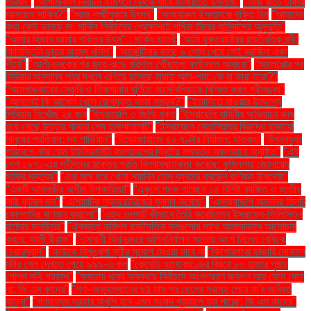
পরিষদ"
"আগামীকাল নির্বাচন কমিশনে বৈঠকে যাবে জামায়াতে ইসলামী"
"আজ রাতে ঢাকায়
আসছেন সাকিব?"
"আজ লক্ষ্মীপূজার উৎসব"
"আজহারুল ইসলামকে মুক্তি দিন
"আমাদের
কথা কেউ ভাবছে না: মার্কিন নির্বাচনের প্রেক্ষাপটে পশ্চিম তীরের বাসিন্দাদের অনুভূতি"
"আমার হিজাব আমার শক্তির উৎস" : মার্কিন ছাত্রী
"আমি যুক্তরাষ্ট্রের রাজনৈতিক বন্দী:
ফিলিস্তিনি ছাত্র মাহমুদ খলিল"
"আর্জেন্টিনার কাছে ৬ গোল খেয়ে সেই ব্রাজিল এখন
শীর্ষে"
"আলী-চমকের পর হৃদয়-ঝড়ে বরিশাল পৌঁছালো ফাইনালে আবারো"
"আলেপ্পোর পর
সিরিয়ার অন্যান্য শহর দখলে এগিয়ে চলেছে হায়াত আল-শাম: কে বা কারা তারা?"
"আসলাঙ্কারের সেঞ্চুরি ও তিকশানার ঘূর্ণিতে অস্ট্রেলিয়াকে বিস্মিত করল শ্রীলঙ্কা"
"আসলেই কি আপেল খেলে রোগমুক্ত থাকা সম্ভব?"
"ইতালিতে যাওয়ার উদ্দেশ্যে
লিবিয়ায় নিখোঁজ ২৪ জন
"ইসরায়েলি ৩ জিম্মি মুক্ত
"ইসরায়েলি বাহিনীর অভিযানে বন্ধ
হয়ে গেছে উত্তর গাজার শেষ হাসপাতালটি"
"ইসরায়েলে নেতানিয়াহুর বিরুদ্ধে হাজারো
মানুষের প্রতিবাদ: দ্য গার্ডিয়ান"
"উড়োজাহাজে ৪০ ঘণ্টার নির্যাতন: হাতকড়া
"উৎসবমুখর
পরিবেশে নটর ডেম ইউনিভার্সিটি বাংলাদেশের দ্বিতীয় সমাবর্তন সফলভাবে অনুষ্ঠিত"
"এই
দেশ ১৯৭১-এর শহীদদের রক্তের প্রতি বিশ্বাসঘাতকতা করেছে: কুমিল্লায় জোনায়েদ
সাকির মন্তব্য"
"এক মাস ধরে খোলা সয়াবিন তেল ব্যবহার করছেন বাণিজ্য উপদেষ্টা"
"একটি আমলকীর অসীম উপকারিতা!"
"একুশে পদক পাচ্ছেন ১৪ বিশিষ্ট ব্যক্তি ও জাতীয়
নারী ফুটবল দল"
"এশিয়াটিক ল্যাবরেটরিজের মুনাফা কমেছে"
"এসঅ্যান্ডপি আদানির তিনটি
কোম্পানির ঋণমান কমালো"
"এহুদ ওলমার্ট কীভাবে তৈরি করেছিলেন ইসরায়েল-ফিলিস্তিন
রাষ্ট্রের মানচিত্র"
"ঐকমত্য কমিশন রাজনৈতিক দলগুলোর সাথে আলাদাভাবে আলোচনা
করবে: আলী রীয়াজ"
"ওসমানী বিমানবন্দরে অগ্নিনির্বাপণ মহড়ায় অংশ নিলেন বেবিচক
চেয়ারম্যান"
"কাউকে বিশৃঙ্খলা সৃষ্টির সুযোগ দেওয়া যাবে না
"কিশোরগঞ্জে ভাঙারি দোকানে
মর্টার শেল দেখতে পেয়ে ৯৯৯-এ কল
"কেনেডি হত্যাকাণ্ডের বিষয়ে ৮০ হাজার পৃষ্ঠার
গোপন নথি প্রকাশ"
"ক্ষমতায় থাকা অবস্থায় নির্বাচনে অংশগ্রহণ জনগণ আর মেনে নেবে
না: জি এম কাদের"
"গণ–অভ্যুত্থানের ছয় মাস পর ছেলের মরদেহ পেয়ে মা'র অবিরত
কান্না"
"গণমাধ্যম সরকার অখুশি হবে এমন সংবাদ প্রকাশে ভয় পাচ্ছে: জি এম কাদের"