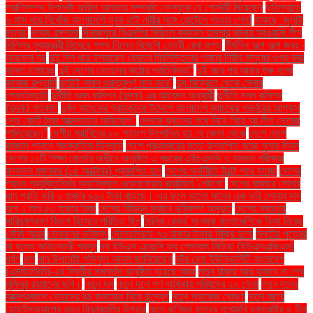
প্রাণিসম্পদ উপদেষ্টা ফরিদা আখতার সম্প্রতি ফেসবুকে যে পোস্টটি দিয়েছেন
থাইল্যান্ডে
৬ মাস ধরে নিখোঁজ বাংলাদেশি যুবক থাই নারীর সঙ্গে হোটেলে পাওয়া গেল!
থাকছে ‘জুলাই
চত্বর’
দশরথ রঙ্গশালা
দিনাজপুরে বিএনপির মিছিলে ককটেল হামলার ঘটনায় আওয়ামী লীগ
দিল্লির মুখ্যমন্ত্রী হিসেবে শপথ নিলেন বিজেপি নেত্রী রেখা গুপ্ত
দীর্ঘদিন অল্প অল্প জ্বর -
অবহেলা নয়
দুই দিন ধরে ইসরায়েল যেভাবে ফিলিস্তিনের গাজার নিরীহ মানুষের ওপর বর্বর
হামলা চালাচ্ছে
দুই দেশের নেতাদের কঠোর প্রতিক্রিয়া"
দুই বছর পর আবার শুরু হলো
জাহাজ রপ্তানি
দুটোই সমান গুরুত্বপূর্ণ মনে করে"
দুধ বিক্রেতা থেকে সেনার
লেফটেন্যান্ট!
দুর্নীতি দমন কমিশন (দুদক) এর আবেদন অনুযায়ী
দুর্নীতি দমন কমিশন
(দুদক) গতকাল
দুর্বল ব্যাংকের গ্রাহকদের উদ্দেশে বাংলাদেশ ব্যাংকের গভর্নরের আশ্বাস
দেড় কোটি টাকা আত্মসাতের অভিযোগ"
দেশকে ধ্বংসের পথে নিয়ে গিয়ে আ.লীগ নেতারা
পালিয়েছেন"
দেশীয় সয়াবিনের ৮০ শতাংশ উৎপাদিত হয় যে জেলা থেকে
দেশে দেশে
রমজান পালনে সাংস্কৃতিক ভিন্নতা
দেশে প্রথমবারের মতো উদযাপিত হচ্ছে কৃষক দিবস
দেশের ১১টি শিক্ষা বোর্ডের অধীনে অনুষ্ঠিত এ বছরের এইচএসসি ও সমমান পরীক্ষার
ফলাফল মঙ্গলবার (১৫ অক্টোবর) প্রকাশিত হবে
দেশের অর্থনীতি উল্টো পথে যাচ্ছে
দেশের
প্রথম প্রযুক্তিনির্ভর অ্যানিম্যাল ওয়েলফেয়ার প্ল্যাটফর্ম 'পেটগো'
দেশের বাজারে সোনার
দাম প্রতি ভরি ২ হাজার ৬১৩ টাকা বাড়ছে। এর ফলে ভালো মানের এক ভরি সোনার দাম
হবে ১ লাখ ৫৩ হাজার টাকা
দেশের বিভিন্ন স্থানে ভূমিকম্প অনুভূত
দেশের সবচেয়ে
দারিদ্র্যপ্রবণ বিভাগ হিসেবে পরিচিত ছিল
দৈনিক রেকর্ড সংখ্যক বাংলাদেশিকে ভিসা দিচ্ছে
সৌদি আরব
দোকানের ভবিষ্যৎ
দৌলতদিয়ায় ৭৩ হাজার টাকায় বিক্রি হলো
দ্বিতীয় পুত্রের
মা হলেন অভিনেত্রী প্রসূন
দ্য ইউএস এজেন্সি ফর গ্লোবাল মিডিয়া (ইউএসএজিএম)
ধর্ষণ
ধান
ধান উপদেষ্টা শফিকুল আলম জানিয়েছেন
নটর ডেম ইউনিভার্সিটি বাংলাদেশ
(এনডিইউবি)-এর দ্বিতীয় সমাবর্তন অনুষ্ঠিত হয়েছে আজ
নতুন টাকায় আর থাকবে না শেখ
মুজিবুর রহমানের ছবি।
নতুন দল
নতুন দলে গণ অধিকার পরিষদের ২০ নেতা
নতুন দলের
আত্মপ্রকাশে নেতাদের বড় জমায়েত নিয়ে উদ্বেগ
নতুন প্যাকেজ ঘোষণা
নতুন বছরে
হোয়াটসঅ্যাপের নতুন ফিচারগুলির উপহার
নতুন বাণিজ্য যুদ্ধের মুখোমুখি যুক্তরাষ্ট্র ও চীন