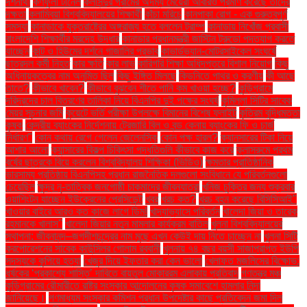
দর্শনার্থী
কর্ণফুলী টানেল
কলসিন্দুর গ্রামের অদম্য মেয়েরা আবারও প্রমাণ করেছে তাদের
দক্ষতা
কলাম্বিয়া বিশ্ববিদ্যালয়ের শিক্ষার্থী
কাঁচা মরিচে
কানপাকা রোগ - এক গুরুত্বপুর্ণ
সমস্যা
কানাডাকে যুক্তরাষ্ট্রের অঙ্গরাজ্য হতে বললেন ট্রাম্প
কানাডায় নিখোঁজ প্রবাসী
বাংলাদেশি শিক্ষার্থীর মরদেহ উদ্ধার
কানাডার প্রধানমন্ত্রী জাস্টিন ট্রুডো পদত্যাগ করতে
যাচ্ছেন
কান্ট ও হিউমের দর্শনে গাজালির প্রভাব
কাভার্ডভ্যান-মোটরসাইকেল সংঘর্ষে
ছাত্রদল কর্মী নিহত
কার ক্ষতি
কার লাভ
কারিগরি শিক্ষা অধিদপ্তরে বিশাল নিয়োগ
কিছু
অধিনায়কত্বের নাম অনুমিত ছিল
কিছু ইঙ্গিত মিলছে
কিডনিতে পাথর ও করণীয়
কী আছে
তাতে?
কীভাবে খাবেন?
কীভাবে বুঝবেন শীতে পানি কম খাওয়া হচ্ছে?
কুড়িগ্রামে
দরিদ্রদের চাল বিতরণের তালিকা নিয়ে বিএনপির দুই পক্ষের সংঘর্ষ
কুমিল্লা সিটির সাবেক
মেয়র সূচনার জমি
কুয়েটে ভর্তি পরীক্ষা উপলক্ষে বিমানের বিশেষ ফ্লাইট
কৃত্রিম বুদ্ধিমত্তা
কৃষক
কেন্দ্রীয় ব্যাংকের নির্দেশনায় ট্রেজারি বিল ও বন্ড কেনায় ব্যাংকের ফি ও চার্জ
নির্ধারণ"
কোন কথায় রেগে গেলেন জেলেনস্কি
কোন পক্ষ হারল?
ক্যানসারের টিকা নিয়ে
আশার আলো
ক্যান্সারের বিকল্প চিকিৎসা পদ্ধতিগুলি কীভাবে কাজ করে
ক্লাসরুমে প্রথম
বর্ষের ছাত্রকে বিয়ে করলেন বিশ্ববিদ্যালয় শিক্ষিকা (ভিডিও)
ক্ষমতার প্রাতিষ্ঠানিক
ভারসাম্য প্রতিষ্ঠায় বিএনপিসহ প্রধান রাজনৈতিক দলগুলো সংবিধানে যে পরিবর্তনগুলো
চেয়েছিল
ক্ষুদ্র নৃ-তাত্বিক জনগোষ্ঠী চাকমাদের জীবনযাত্রা
খনিজ চুক্তির জন্য শুক্রবার
ওয়াশিংটন যাচ্ছেন ইউক্রেনের প্রেসিডেন্ট
খবর
খরচ কত?
খরচ বহন করেছে বিসিসিআই"
খাওয়ার বাইরে আরও কত কাজে লাগে ডিম!
খাদ্যাভ্যাসে পরিবর্তন
খালেদা জিয়া ও তারেক
রহমানকে খালাস''
খালেদা জিয়ার নতুন মামলার কার্যক্রম বাতিল
খুলনা বিশ্ববিদ্যালয়ের
স্থাপনা: জীবনানন্দ–জগদীশচন্দ্রের নাম মুছে এখন কেউই দায় নিতে চাচ্ছেন না
খুলনা সিটি
করপোরেশনের সাবেক কাউন্সিলর গোলাম রব্বানী
খুলনায় ৭৪ বছর বয়সী সাজাপ্রাপ্ত ইউপি
সদস্যকে কুপিয়ে হত্যা
খেজুর দিয়ে ইফতার করা কেন ভালো
খেলাফত মজলিসের বিক্ষোভ:
ধর্ষকের ‘প্রকাশ্যে শাস্তি’ দাবিতে বায়তুল মোকাররম এলাকায় প্রতিবাদ
গণতন্ত্র মঞ্চ
কুড়িগ্রামের রৌমারীতে রাষ্ট্র সংস্কার আন্দোলনের কৃষক সমাবেশে হামলার নিন্দা
জানিয়েছে।
গণমাধ্যম সংস্কার কমিশন প্রধান উপদেষ্টার কাছে প্রতিবেদন জমা দিল