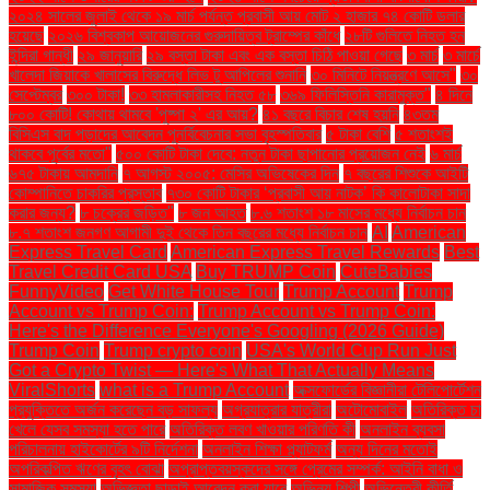
২০২৪ সালের জুলাই থেকে ১৯ মার্চ পর্যন্ত প্রবাসী আয় মোট ২ হাজার ৭৪ কোটি ডলার
হয়েছে
২০২৬ বিশ্বকাপ আয়োজনের গুরুদায়িত্ব ট্রাম্পের কাঁধে
২৮টি গুলিতে নিহত হন
ইন্দিরা গান্ধী
২৯ জানুয়ারি
২৯ বস্তা টাকা এবং এক বস্তা চিঠি পাওয়া গেছে
৩ মার্চ
৩ মার্চে
খালেদা জিয়াকে খালাসের বিরুদ্ধে লিভ টু আপিলের শুনানি
৩০ মিনিটে নিয়ন্ত্রণে আসে"
৩০
সেপ্টেম্বর
৩০০ টাকা!
৩৩ হামলাকারীসহ নিহত ৫৮
৩৬৯ ফিলিস্তিনি কারামুক্ত"
৪ দিনে
৮০০ কোটি! কোথায় থামবে 'পুষ্পা ২' এর আয়?
৪১ বছরে বিচার শেষ হয়নি
৪৩তম
বিসিএস বাদ পড়াদের আবেদন পুনর্বিবেচনার সভা বৃহস্পতিবার
৫ টাকা বেশি
৫ শতাংশই
থাকবে পূর্বের মতো"
৫০০ কোটি টাকা দেবে: নতুন টাকা ছাপানোর প্রয়োজন নেই
৬ মার্চ
৬৭৫ টাকায় আমদানি
৭ আগস্ট ২০০৫: মেসির অভিষেকের দিন
৭ বছরের শিশুকে আইটি
কোম্পানিতে চাকরির প্রস্তাব
৭৩০ কোটি টাকার ‘প্রবাসী আয় নাটক’ কি কালোটাকা সাদা
করার জন্য?
৮ চক্রের জড়িত"
৮ জন আহত
৮.৬ শতাংশ ১৮ মাসের মধ্যে নির্বাচন চান
৮.৭ শতাংশ জনগণ আগামী দুই থেকে তিন বছরের মধ্যে নির্বাচন চান
AI
American
Express Travel Card
American Express Travel Rewards
Best
Travel Credit Card USA
Buy TRUMP Coin
CuteBabies
FunnyVideo
Get White House Tour
Trump Account
Trump
Account vs Trump Coin:
Trump Account vs Trump Coin:
Here's the Difference Everyone's Googling (2026 Guide)
Trump Coin
Trump crypto coin
USA's World Cup Run Just
Got a Crypto Twist — Here's What That Actually Means
ViralShorts
what is a Trump Account
অক্সফোর্ডের বিজ্ঞানীরা টেলিপোর্টেশন
প্রযুক্তিতে অর্জন করেছেন বড় সাফল্য
অগ্রযাত্রার যাত্রীরা
অটোমোবাইল
অতিরিক্ত চা
খেলে যেসব সমস্যা হতে পারে
অতিরিক্ত লবণ খাওয়ার পরিণতি কী
অনলাইন ব্যবসা
পরিচালনায় হাইকোর্টের ৯টি নির্দেশনা
অনলাইন শিক্ষা প্ল্যাটফর্ম
অন্য দিনের মতোই
অপরিকল্পিত ঋণের বৃহৎ বোঝা
অপ্রাপ্তবয়স্কদের সঙ্গে প্রেমের সম্পর্ক: আইনি বাধা ও
সামাজিক সমস্যা
অভিজ্ঞতা ছাড়াই আবেদন করা যাবে
অভিনয় শিল্পী
অভিনেত্রী কীর্তি