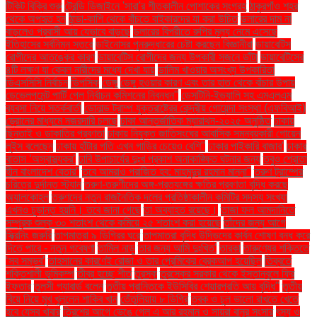
টিকিট বিক্রি শুরু
ট্রেন্ডি ডিজাইনে 'সারা'র শীতকালীন পোশাকের সংগ্রহ
ঠাকুরগাঁও শহর
থেকে অপহৃত হন
ঠান্ডা-কাশি থেকে বাঁচতে বাইকারদের যা করা উচিত
ডলারের দাম না
বাড়লেও প্রবাসী আয় যেভাবে বাড়ছে
ডলারের বিপরীতে রুপির মূল্য নেমে এসেছে
ইতিহাসের সর্বনিম্ন স্তরে
ডাইনোসর পুনরুদ্ধারের চেষ্টা করছেন বিজ্ঞানীরা
ডায়াবেটিস
রোগীদের আতঙ্কের কারণ
ডায়াবেটিস রোগীদের জন্য উপকারী সজনে ডাঁটা
ডায়াবেটিসের
৪টি লক্ষণ যা কেবল নারীদের মধ্যে দেখা যায়
ডালিম খাওয়ার অসংখ্য উপকারিতা
ডিএসসিসি নির্বাচন
ডিপসিক
ডেঙ্গু
ডেঙ্গু হওয়ার কারণ এবং তার হাত থেকে বাঁচার উপায়
ডেভেলপমেন্ট পার্টি পেল নির্বাচন কমিশনের নিবন্ধন"
ডেসটিনি-ইভ্যালি সহ এমএলএম
ব্যবসা নিয়ে সতর্কবার্তা
ডোনাল্ড ট্রাম্প যুক্তরাষ্ট্রের কেন্দ্রীয় গোয়েন্দা সংস্থা (এফবিআই)
ড্রোনের মাধ্যমে নজরদারি চলছে
ঢাকা আন্তর্জাতিক ম্যারাথন-২০২৫ অনুষ্ঠিত
ঢাকায়
ছিনতাই ও ডাকাতির প্রবণতা
ঢাকায় নিযুক্ত জাতিসংঘের আবাসিক সমন্বয়কারী গোয়েন
লুইস বলেছেন
ঢাকায় হাঁটার গতি এখন গাড়ির চেয়েও বেশি''
ঢাকার পাইকারি বাজার'
ঢাকার
বাতাস ‘অস্বাস্থ্যকর’
ঢাবি উপাচার্যের দুঃখ প্রকাশ অনাকাঙ্ক্ষিত ঘটনার জন্য
তবুও শ্রোতা
হীন বাংলাদেশ বেতার”
তবে আমরাও পরাজিত হব: মাহমুদুর রহমান মান্না"
তরুণ ট্রাম্পের
চরিত্রে দুর্দান্ত স্ট্যান
তরুণ-তরুণীদের অঙ্গ-প্রত্যঙ্গের ক্ষতির প্রবণতা বৃদ্ধি করছে
অ্যালকোহল
তরুণদের নতুন রাজনৈতিক দলের প্রতিষ্ঠাকালীন কমিটির সদস্য সংখ্যা
এখনও চূড়ান্ত হয়নি। তবে জানা গেছে
তা অব্যাহত রয়েছে।
তাজা ফল আমদানিতে
সম্পূরক শুল্ক ৩০ শতাংশ থেকে কমিয়ে ২৫ শতাংশ করা হয়েছে
তাঁদের জন্য আগে
স্ক্রিনিং জরুরি
তাপমাত্রা ৯ ডিগ্রির ঘরে
তাপমাত্রা বৃদ্ধি উদ্ভিদের কার্বন শোষণ বন্ধ করে
দিতে পারে - নতুন গবেষণা
তামিল নাড়ু
তার জন্য আমি দুঃখিত'
তারকা
তারুণ্যের শক্তিতে
‘সব সম্ভব’
তাহসানের কারণেই রোজা ও তার প্রেমিকের ব্রেকআপ হয়েছিল
তিব্বতে
শক্তিশালী ভূমিকম্প
তীব্র হচ্ছে শীত
তুরস্ক
তুরস্কের সরকার থেকে ইস্তানবুলে ফ্রি
ইফতার
তুলসী গ্যাবার্ড বলেন
তৃতীয় প্রান্তিকে ইউসিবির শেয়ারপ্রতি আয় বৃদ্ধি"
তৃতীয়
বিয়ে নিয়ে মুখ খুললেন শাকিব খান
তেঁতুলিয়ায় ৮ ডিগ্রি
ত্বক ও চুল ভালো রাখতে খেতে
হবে যেসব খাবার
ত্রিশের আগে ভেঙে গেল এ আর রহমান ও সায়রা বানুর সংসার
ৎস্য ও