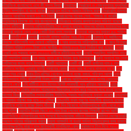
বিশ্বের শীর্ষ ধনী পরিবার ওয়ালটন
ইলন মাস্কের সম্পত্তি ১৯.২% কমেছে
ইলন মাস্কের
স্টারলিংক বাংলাদেশে এলে কী সুফল মিলবে
ইসরায়েল
ইসরায়েল ও হেজবুল্লাহর যুদ্ধবিরতি
চুক্তি সম্পর্কিত যা জানা যাচ্ছে
ইসরায়েল মাইকে আজান নিষিদ্ধ করল
ইসরায়েলি হামলায়
বৈরুতে আবাসিক ভবনে ১১ জন নিহত
ইসরায়েলের সাবেক সেনা: 'গাজায় যা করেছি
উইন্ডিজের বিপক্ষে বড় হার বাংলাদেশের
উড়িরচরে পরিবার কল্যাণকেন্দ্র পরিণত হয়েছে
পুলিশ ফাঁড়িতে
উত্তর মেসিডোনিয়ায় নৈশ ক্লাবে ভয়াবহ আগুনের ঘটনায় হতাহতদের নিয়ে
উত্তরা ব্যাংক দেবে ১৪৫ কোটি টাকা নগদ লভ্যাংশ
উত্তরা ব্যাংকের মুনাফা ৫০ শতাংশ
বৃদ্ধি
উত্তীর্ণ ৮৩
উদ্ধার
উপদেষ্টা হাসান আরিফ আর বেঁচে নেই
উরুগুয়ে ও ব্রাজিলের
বিপক্ষে শক্তিশালী দল ঘোষণা মেসিদের
এ আর রহমানের পারিশ্রমিক কত
এ বছর ফিতরার
সর্বনিম্ন পরিমাণ ১১০ টাকা এবং সর্বোচ্চ ২ হাজার ৮০৫ টাকা নির্ধারণ করা হয়েছে
এআই
এআই এর প্রভাব: গুগল ৩০০০০ কর্মীকে ছাঁটাইয়ের পথে
এআই প্রযুক্তি সম্বলিত নতুন
দুটি ল্যাপটপ বাজারে
এক ম্যাচ হাতে রেখে সিরিজ জয় টাইগারদের
একই অ্যাপে সব সেবা:
পর্যটকদের জন্য নতুন উদ্যোগ
একটি আন্দোলন
একটি বই
একটি বার্গারের দাম ৫ লাখ
একদিনে সর্বোচ্চ ওমরাহ যাত্রী প্রবাহের রেকর্ড
এখন আর না খেয়ে থাকতে হয় না
এবং
তারুণ্যের দ্রোহ
এবার চীন-রাশিয়া থেকেও ছড়ানো হচ্ছে গুজব: শফিকুল আলম
এবার
পাকিস্তানে শহীদ বুদ্ধিজীবী দিবস পালিত
এবারের আইপিএলে কোন দলের নেতৃত্বে
আছেন কে?.
এবি পার্টিতে যোগ দিলেন বিশিষ্ট ব্যবসায়ী আবু রাইয়ান আশয়ারী
এয়ার
অ্যাম্বুলেন্সে ঢাকার হজরত শাহজালাল বিমানবন্দর ত্যাগ করে লন্ডনের পথে রওনা হলেন
খালেদা জিয়া
এশিয়াটিক ল্যাবরেটরিজ লিমিটেড প্রথম প্রান্তিকে মুনাফা করেছে
এসএসসি
ও সমমান পরীক্ষা শুরু হবে ১০ এপ্রিল
এসএসসি ফরম পূরণের সময়সীমা বাড়ানো হয়েছে
এ্যানিকে পাঠানো হচ্ছে বিশ্ব সাঁতারে
ওই দিন বিকেলে অলিউল্লাহকে বাড়ি থেকে তুলে
নেয় পুলিশ
ওয়ালটন ফ্রিজ কিনে ২০ লাখ টাকা পেলেন কলেজ শিক্ষার্থী রাশেদ আলী
ওয়াশিংটনে হেলিকপ্টারের সঙ্গে সংঘর্ষে উড়োজাহাজ নদীতে বিধ্বস্ত
কমিশন দেশের চারটি
প্রদেশ গঠনের পরিকল্পনা করছে
কয়লা আমদানি না হওয়া পর্যন্ত বিদ্যুৎকেন্দ্র বন্ধ থাকবে
কয়লাসঙ্কটের কারণে বন্ধ মহেশখালী তাপবিদ্যুৎ কেন্দ্র
করমজলে তিন দিনে ৭৫০০