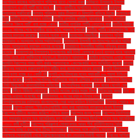
অশোভন কাজের অভিযোগে পুলিশের হাতে সোপর্দ করল
জমিয়তে উলামায়ে ইসলাম
বাংলাদেশ ও এবি পার্টি মনে করে যে
জম্মু–কাশ্মীরে অশান্তির নতুন তরঙ্গ
জরায়ুমুখ
ক্যানসার প্রতিরোধ
জলবায়ু পরিবর্তন খরার তীব্রতা ও বিস্তৃতি বাড়িয়ে দিচ্ছে
জলাতঙ্ক
টিকা
জাতীয় দলে ফিরছেন তামিম!
জাতীয় নাগরিক কমিটির আহ্বায়ক
জাতীয় নাগরিক
পার্টিকে ‘কিংস পার্টি’ বলা হচ্ছে কেন?
জাতীয় নাগরিক পার্টির নেতৃত্বে যারা
জাতীয় নির্বাচন
২০২৫ সালের শেষে অনুষ্ঠিত হতে পারে: প্রধান উপদেষ্টা
জাতীয় পার্টির চেয়ারম্যান জি এম
কাদের মন্তব্য করেছেন
জানলে অবাক হবেন
জানালেন বিজ্ঞানীরা"
জানালেন সুনিতা
জামায়াত ও অন্যান্য দলের প্রতিক্রিয়া''
জামায়াতে ইসলামী বাংলাদেশের নায়েবে আমির
সৈয়দ আবদুল্লাহ মুহাম্মদ তাহের বলেছেন
জামায়াতে ইসলামীর আমির শফিকুর রহমান
বলেছেন
জামালপুরের ইসলামপুর উপজেলায় স্ত্রী তিথী বেগমকে (২৩) হত্যার দায়ে আহসান
হাবিব নামে এক ব্যক্তিকে মৃত্যুদণ্ড দিয়েছেন আদালত।
জার্মান চ্যান্সেলর ওলাফ শলৎজ
জার্মানি ট্রাম্পের গাজা খালি করার প্রস্তাবকে 'কেলেঙ্কারি' বলে অভিহিত করেছে
জাহাজ
জীবনের সবচেয়ে গুরুত্বপূর্ণ তিন নারীর কথা জানালেন তারেক রহমান
জুলাই বিপ্লবগাথা
নিয়ে ছাপা হচ্ছে ৪০ কোটি বই
জুলাই-সেপ্টেম্বরের মধ্যে ব্যাংকটি ৬৬ পয়সা ইপিএস
অর্জন করেছে
জুলাই–সেপ্টেম্বর প্রান্তিকে ব্যাংক এশিয়ার লোকসান
জেইডেন সিলসের
টেস্ট ক্রিকেটে আন্তর্জাতিক অভিষেক
জেলেনস্কির প্রশংসা
ঝাল খাবার খেলেই মেদ
কমবে
টঙ্গীতে বিজিবি মোতায়েন
টমেটো সতেজ রাখার সহজ টিপস
টাইফয়েড জ্বর:
টানা ১৫
মাসের ভয়াবহ সংঘর্ষের পর
টিউলিপসহ ৭ জনের ব্যাংক হিসাব তলব
টেকসই
বিশ্ববিদ্যালয়ের তালিকায় বাংলাদেশের সেরা ড্যাফোডিল ইউনিভার্সিটি
টেসলার শেয়ারে বড়
ধাক্কা
ট্রাম্প–মাস্ক: ‘ইউএসএআইডি বন্ধ করা আমাদের শত্রুদের জন্য উপহার
ট্রাম্পের ঘাঁটিতে জনমত জরিপে এগিয়ে কমলা
ট্রাম্পের জন্য সুখবর
ট্রাম্পের নির্দেশনায়
গত শুক্রবার ভয়েস অব আমেরিকার মূল প্রতিষ্ঠান
ট্রাম্পের নির্দেশে ভয়েস অব আমেরিকার
১৩০০ কর্মী ছুটিতে
ট্রাম্পের পরিকল্পনা মোকাবেলায় আরব শীর্ষ কূটনীতিকদের বৈঠক
ট্রাম্পের ভাষণে কংগ্রেসে তীব্র উত্তেজনা
ট্রাম্পের সঙ্গে মোদির ফোনালাপ
ট্রাম্পের
স্বাক্ষরে সেনাবাহিনী থেকে ট্রান্সজেন্ডারদের বাদ দেওয়ার নির্বাহী আদেশ
ট্রেনের অগ্রিম