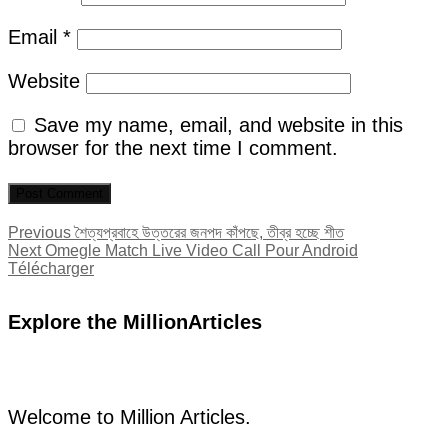
Email
*
Website
Save my name, email, and website in this
browser for the next time I comment.
Post
Previous
Previous
শৈত্যপ্রবাহে উত্তরের জনপদ কাঁপছে, তীব্র হচ্ছে শীত
Next
post:
Next
Omegle Match Live Video Call Pour Android
navigation
post:
Télécharger
Explore the MillionArticles
Welcome to Million Articles.