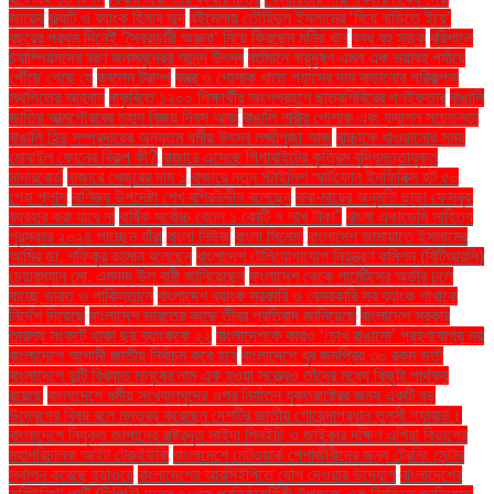
জায়েদ
ফ্ল্যাট ও ব্যাংক হিসাব জব্দ
বইমেলায় তৌহিদুল ইসলামের ‘বিয়ে বাড়িতে ইয়ে’
বছরের প্রথম দিনেই ‘স্বৈরাচারী অঞ্জনা’ নিয়ে ফিরছেন মনির খান
বন্ধ বহু সড়ক
বরিশালে
চ্যাম্পিয়নদের বরণ জনসমুদ্রের আনন্দ উৎসব
বর্তমানে বায়ুদূষণ এমন এক ভয়াবহ পর্যায়ে
পৌঁছে গেছে যে
বললেন ট্রাম্প
বস্ত্র ও পোশাক খাতে গ্যাসের দাম বাড়ানোর পরিকল্পনা
স্থগিতের আহ্বান
বাকৃবিতে ১২০০ শিক্ষার্থীর অংশগ্রহণে ছাত্রশিবিরের গণইফতার
বাঙালি
জাতির আত্মগৌরবের মহান বিজয় দিবস আজ
বাঙালি নারীর পোশাক এবং ফ্যাশন সচেতনতা
বাঙালি হিন্দু সম্প্রদায়ের অন্যতম ধর্মীয় উৎসব লক্ষ্মীপূজা আজ
বাচ্চাকে খাওয়ানোর সময়
মোবাইল ফোনের বিকল্প কী?
বাজারে এসেছে গিগাবাইটের কৃত্রিম বুদ্ধিমত্তাযুক্ত
মাদারবোর্ড
বাজারে খেজুরের দাম ১
বাজারে নতুন স্টাইলিশ স্মার্টফোন ইনফিনিক্স হট ৫০
প্রো প্লাস
বাণিজ্য উপদেষ্টা শেখ বশিরউদ্দীন বলেছেন
বাবা-মায়ের অনুমতি ছাড়া ফেসবুক
ব্যবহার করা যাবে না
বার্ষিক সর্বোচ্চ বেতন ১ কোটি ৭ লাখ টাকা"
বাংলা একাডেমি সাহিত্য
পুরস্কার ২০২৪ পাচ্ছেন যাঁরা
বাংলা নিউজ
বাংলা সিনেমা
বাংলাদেশ জামায়াতে ইসলামের
আমির ডা. শফিকুর রহমান বলেছেন
বাংলাদেশ টেলিযোগাযোগ নিয়ন্ত্রণ কমিশন (বিটিআরসি)
চেয়ারম্যান মো. এমদাদ উল বারী জানিয়েছেন
বাংলাদেশ থেকে গার্মেন্টসের অর্ডার চলে
যাচ্ছে ভারত ও পাকিস্তানে
বাংলাদেশ ব্যাংক সরকারি ও বেসরকারি সব ব্যাংক শাখাকে
নির্দেশ দিয়েছে
বাংলাদেশ ভারতের কাছে তীব্র প্রতিবাদ জানিয়েছে
বাংলাদেশ সরকার
তারল্য সংকটে থাকা ছয় ব্যাংককে ২২
বাংলাদেশকে কারও ‘চোখ রাঙানো’ গ্রহণযোগ্য নয়
বাংলাদেশে আগামী জাতীয় নির্বাচন কবে হবে
বাংলাদেশে খুব জনপ্রিয় ৩০ রকম ভর্তা
বাংলাদেশে দুটি বিখ্যাত মানুষের নাম এক হওয়া সত্ত্বেও তাঁদের মধ্যে কিছুটা পার্থক্য
রয়েছে
বাংলাদেশে ধর্মীয় সংখ্যালঘুদের ওপর নির্যাতন যুক্তরাষ্ট্রের জন্য একটি বড়
উদ্বেগের বিষয় বলে মন্তব্য করেছেন দেশটির জাতীয় গোয়েন্দাপ্রধান তুলসী গ্যাবার্ড।
বাংলাদেশে নিযুক্ত জাপানের রাষ্ট্রদূত সাইদা শিনইচি ও জাইকার দক্ষিণ এশিয়া বিভাগের
মহাপরিচালক আইট টেরুইউকি
বাংলাদেশে নেটওয়ার্ক পেশাজীবীদের জন্য ট্রেনিং সেন্টার
স্থাপন করেছে হুয়াওয়ে
বাংলাদেশের আরসিইপিতে যোগ দেওয়ার উদ্যোগ
বাংলাদেশের