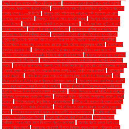
"মন্ত্রীর বাড়ির সামনে বৃষ্টিতে দাঁড়িয়ে ছিলাম
"ময়নামতি ওয়ার সিমেট্রিতে একটি জাপানি
সৈনিকের দেহাবশেষ পাওয়া যায়নি"
"ময়মনসিংহে আজহারীর মাহফিলে মুঠোফোন হারানোর
ঘটনায় থানায় ২০০টি জিডি"
"মামুনুল হক: সচিবালয়ে আগুন ও টঙ্গী হত্যাকাণ্ড একে
অপরের সাথে সম্পর্কিত
"মিরপুরে চাঁদা না পেয়ে মার্কেট ভাঙচুর
"মিরপুরে সাকিবের খেলা
বন্ধে বিক্ষোভ
"মির্জা ফখরুল আগামীকাল লন্ডন যাচ্ছেন"
"মেসি-সুয়ারেজ জুটি: কি এটি
সর্বকালের সেরা?"
"যদি এই সরকার পরাজিত হয়
"যুক্তরাজ্য রাশিয়াকে সহায়তা করা
ব্যক্তিদের প্রবেশ নিষিদ্ধ করছে"
"যুক্তরাষ্ট্র অবৈধ বাংলাদেশিদের ফেরত পাঠাবে"
"যুক্তরাষ্ট্র থেকে সামরিক বিমানে দেশে ফিরলেন নথিপত্রহীন ভারতীয় অভিবাসীরা"
"রাজনৈতিক দলের কাছ থেকে নাম চেয়েছে ইসি গঠনের অনুসন্ধান কমিটি"
"রাজনৈতিক
বক্তব্য এড়াতে চাই
"রাশিফল ২০২৪: এই বছরে আপনার জীবন কেমন হতে পারে"
"রাশেদ খান মেনন ও তাঁর স্ত্রীর বিদেশে যাত্রায় নিষেধাজ্ঞা"
"রাহুলের তুলনায় বড় ব্যবধানে
ওয়েনাডে জয়ী প্রিয়াঙ্কা"
"রিজভী: ভারত বাংলাদেশের সার্বভৌমত্বে সরাসরি হস্তক্ষেপ
করছে"
"রূপগঞ্জে ডাকাতদের হামলায় ঢাকা বিশ্ববিদ্যালয়ের ছাত্রের চোখে গুরুতর আঘাত"
"রেকর্ড মুনাফা ও লভ্যাংশ: শেয়ারধারীদের জন্য ৯৭৫ কোটি টাকার ঘোষণা"
"রেস্তোরাঁয়
ভ্যাট বাড়ছে না
"রৌমারীতে কৃষক সমাবেশে হামলার নিন্দা জানালো গণতন্ত্র মঞ্চ"
"লাঠি
দিয়ে ভর দিয়ে টিসিবির ট্রাক খুঁজছেন বিল্লাল সরদার"
"লিভারপুল কখন চ্যাম্পিয়ন হবে?"
"শত বছর আগে ঢাকায় ইফতার ও সাহ্‌রি"
"শহীদ বুদ্ধিজীবী শামসুজ্জোহার মৃত্যুদিবসকে
জাতীয় শিক্ষক দিবস হিসেবে ঘোষণা করার দাবি"
"শহীদ মিনারে ৬ দফা দাবিতে চাকরিচ্যুত
বিডিআর সদস্যদের অবস্থান ধর্মঘট"
"শাহবাগে শহীদ পরিবারের সদস্যদের সাড়ে ৫ ঘণ্টা
অবরোধ
"শিশুদের জন্য ফ্লু টিকার প্রয়োজনীয়তা"
"শিশুর দাঁত নড়লে কী করতে হবে?"
"শীতে ব্যাডমিন্টন খেলার উপকারিতা"
"শেখ হাসিনাকে থামাতে ঢাকায় ভারতীয় দূতাবাসে
তলব"
"শেয়ারবাজারে মূলধনি মুনাফার কর ১৫% এ নেমে এসেছে"
"শ্রমিকেরা দাবি
করছেন অতিরিক্ত ১০ শতাংশ
"সবুজ আপেলের নানা উপকারিতা"
"সংযুক্ত আরব
আমিরাত সফর শেষে দেশে ফিরলেন প্রধান উপদেষ্টা"
"সরকার প্রতি ডজন ডিম ১৩০
টাকায় বিক্রি করবে"
"সরকারের আওয়ামী লীগকে নিষিদ্ধ করার কোনো পরিকল্পনা নেই: