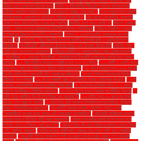
সংস্কার কমিশনের সুপারিশ সম্পর্কে বিএনপি
‘অস্ট্রেলিয়া প্রতি মিনিটে ভারতকে স্মরণ
করিয়ে দেবে ধবলধোলাইয়ের কথা’
‘ইইউ ও ইউরোপীয় বিনিয়োগ ব্যাংক বাংলাদেশকে
পরিবেশ সুরক্ষায় সহায়তা দেবে’
‘এটা হয়তো আমার শেষ ম্যাচ’"
‘গণ–অভ্যুত্থান পরবর্তী
বিশ্ববিদ্যালয় ক্যাম্পাসে শান্তিপূর্ণ পরিবেশ প্রতিষ্ঠিত’
‘জয় বাংলা’কে জাতীয় স্লোগান
ঘোষণা করে হাইকোর্টের দেওয়া রায় স্থগিত
‘জাতীয় দলে আর খেলছি না’
‘ট্রাম্প একজন
উন্মাদ’: গাজা দখলের পরিকল্পনায় ফিলিস্তিনিদের প্রতিক্রিয়া
‘নির্বাচন বিলম্বিত হওয়ার
সংস্কারের বিরুদ্ধে বিএনপি’র অবস্থান’
‘পাঠান টু’ এর চিত্রনাট্য শাহরুখের মন জয়
করেছে
‘মা
‘মুনাফেকি’ নিয়ে রিজভীর মন্তব্য জাতীয় ঐক্যবিরোধী ও দুরভিসন্ধিপূর্ণ:
জামায়াত"
‘যুদ্ধবিরোধী’ রবীন্দ্রনাথ ঠাকুরের কাছে এক ইংরেজ মায়ের চিঠি
‘রোহিত শর্মা -
মোটা এবং গড়পড়তা খেলোয়াড়’
‘শিবিরের কমিটি’তে থাকার বিষয়ে পূজা চেরির বক্তব্য
"‘গণপরিষদ’ ও ‘সেকেন্ড রিপাবলিক’: জামায়াতসহ ইসলামী দলগুলোর মতভিন্নতা সামনে
আসছে"
"১০ কিলোমিটার ব্যবধানে সবজির দাম ৩-৪ গুণ বৃদ্ধি"
"১০ কোটি ও এমপি পদের
প্রলোভন: নুরুলের অভিযোগ মিথ্যা দাবি সামান্তার"
"১৫ বছরে বিচার ছাড়া ১৯২৬ জনের
হত্যার অভিযোগ আওয়ামী লীগ সরকারের বিরুদ্ধে"
"১৮তম শিক্ষক নিবন্ধনের লিখিত
পরীক্ষার ফল প্রকাশ
"১৯ দিনে প্রবাসী আয় দুই বিলিয়ন ডলার অতিক্রম করেছে"
"২৭টি
ব্যাগসহ অস্ট্রেলিয়া সফরে ভারতীয় ক্রিকেটার
"৪ নভেম্বর সংবিধান দিবস ও ৭ মার্চের
গুরুত্ব অস্বীকার: সিপিবির অভিমত"
"৬৭ দিন সাগরে ভেসে থাকার পর জীবিত উদ্ধার
"৭
বদলি নিয়ে ব্রাজিল কি ফিফার নিয়ম ভঙ্গ করেছে?"
"৭০ মাইল দূরে ৪০ বছর পর খুঁজে
পাওয়া গেল হারানো আংটি"
"৮ দবি নিয়ে কবি নজরুল বিশ্ববিদ্যালয়ের মিডিয়া স্টাডিজ
বিভাগে শিক্ষার্থীদের আন্দোলন"
"অন্তর্বর্তী সরকার যথাযথ পদক্ষেপ গ্রহণে ব্যর্থ
"অপরাজিতা ফুলের চায়ে পাবেন ৬টি অসাধারণ উপকারিতা"
"অভিবাসী পরিবারের সন্তান
কমলার সামনে ইতিহাস সৃষ্টি করার সম্ভাবনা"
"অমুক ব্যবসায়ীর রাজনৈতিক দলের সঙ্গে
সম্পর্ক: কেন এ বিষয়ে লেখা হয় না?"
"অযথা সময় নষ্ট করে সরকারে থাকার কোনো ইচ্ছা
নেই: আসিফ নজরুল"
"আইনশৃঙ্খলা পরিস্থিতি সন্ধ্যার পর থেকে স্পষ্ট হবে: স্বরাষ্ট্র
উপদেষ্টা"
"আওয়ামী লীগের অবস্থান স্পষ্ট না করলে যমুনা ঘেরাও করবে গণ অধিকার