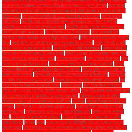
কমিউনিস্ট পার্টি (সিপিবি) দলের ৭৭তম প্রতিষ্ঠাবার্ষিকী উপলক্ষে এক বিবৃতিতে জানিয়েছে
বাংলাদেশের গণতান্ত্রিক রূপান্তরে নারীরা ছিল অগ্রভাগে -প্রধান উপদেষ্টা
বাংলাদেশের
পণ্য রপ্তানি সম্প্রতি ইতিবাচক প্রবণতা দেখাচ্ছে। টানা চার মাস ধরে পণ্য রপ্তানি ৪
বিলিয়ন ডলার
বাংলাদেশের সংখ্যাগরিষ্ঠ ৬১.১ শতাংশ মানুষ মনে করেন
বাংলার মানুষের
আতিথেয়তা'
বিএনপি নেতা ও আইনজীবী মাসুদ তালুকদারের সব দলীয় পদ স্থগিত
বিএনপির এক জ্যেষ্ঠ নেতা সম্প্রতি বলেছেন
বিএনপির জ্যেষ্ঠ যুগ্ম মহাসচিব রুহুল কবির
রিজভী অভিযোগ করেছেন যে
বিএনপির পর। দলটি জানিয়েছে
বিগত আওয়ামী লীগ
সরকারের আমলে উন্নয়ন প্রকল্পে বিপুল অর্থের অপচয়
বিজয় দিবসে বাংলাদেশের আরেকটি
বিজয়
বিদায়ী শিক্ষা উপদেষ্টা শিক্ষকদের জন্য সুখবর দিয়ে গেলেন
বিদেশি শিক্ষার্থী ও কর্মী
সংখ্যা কমাতে কঠোর হচ্ছে কানাডা
বিধবা নই” – দেবশ্রী গঙ্গোপাধ্যায়
বিধানসভা নির্বাচন
বিয়ের আগে মানসিক প্রস্তুতি নেয়ার উপায়
বিয়ের পর নারীরা কেন পরকীয়ায় আকৃষ্ট হয়?
বিয়ের ব্যাপারে যা বললেন সাফা কবির
বিশেষজ্ঞদের মন্তব্য
বিশ্ব এইডস দিবস আজ
বিশ্ব
শান্তি এবং স্থিতিশীলতার জন্য
বিশ্বের ৭০ ভাষায় 'আমি তোমাকে ভালোবাসি'
বিশ্বের
অন্যতম শীর্ষ ধনী এবং যুক্তরাষ্ট্রের প্রভাবশালী ব্যক্তি
বিশ্বের দূষিত শহরের তালিকায়
পঞ্চম অবস্থানে ঢাকা
বিশ্বের ধনীতম রাজা: থাইল্যান্ডের মহা ভাজিরালংকর্ন
বিশ্বের শীর্ষ
১০ ধনীর শিক্ষাগত যোগ্যতা কতটুকু
বিশ্বের সবচেয়ে মূল্যবান কোম্পানি এনভিডিয়া
বিষ
খেয়ে শিক্ষকের বিরুদ্ধে হত্যাচেষ্টা মামলা
বিসিবির ঘোষণা
বুয়েট শিক্ষার্থীকে গাড়িচাপার
ঘটনায় ডোপ টেস্টের পর তিন আসামি আদালতে হাজির"
বুশরা বিবি: দাবায় যখন সৈন্য হারায়
বৃষ্টি ও তাপমাত্রা নিয়ে আবহাওয়া অফিসের নতুন বার্তা
বেক্সিমকোর ব্যাংক ও আর্থিক
প্রতিষ্ঠানে দায়-দেনা ৫০ হাজার ৫০০ কোটি টাকা
বেলিংহাম
বেসরকারি ব্যাংকে ছাঁটাইয়ের
আতঙ্ক
বৈদেশিক ঋণ - প্রতিশ্রুতি কমেছে ৬৭%
বৈরুতের বিমান হামলায় বাংলাদেশি
নাগরিকের মৃত্যু
ব্রাজিল রাউন্ড অফ ৩২-এ কার মুখোমুখি হবে?
ব্রিটিশ লেখক সামান্থা
হার্ভে
ব্র্যাক ব্যাংকে অফিসার পদে নিয়োগ
ভাইরাল ভিডিওর সেই ‘রহস্যময়ী’ তরুণীর
পরিচয় মিলেছে
ভাইরাস
ভারত
ভারত বাংলাদেশের পরিস্থিতি নিয়ে যে অযাচিত উদ্বেগ
প্রকাশ করছে
ভারত ম্যাচের জন্য বাংলাদেশ দলের ২৪ সদস্যের তালিকা: কারা আছেন?