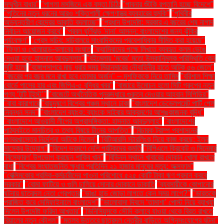
সম্মুখীন বাধার"
"পাগলা মসজিদে এক বস্তা চিঠি:
"পাবনার শুঁটকি রপ্তানি হচ্ছে বিদেশে"
"পুতিনের নতুন ধরনের আরও শক্তিশালী ক্ষেপণাস্ত্র ব্যবহারের হুমকি"
"পৃথিবীর
অভ্যন্তরীণ কেন্দ্রের আকৃতি বদলাচ্ছে"
"প্রধান উপদেষ্টা: সরকার এ বছরের শেষ নাগাদ
নির্বাচন আয়োজন করবে"
"প্রবল ঘূর্ণিঝড় 'দানা' আসন্ন: বাংলাদেশের জন্য ঝুঁকির
পর্যবেক্ষণ"
"প্রেস সচিব: সচিবালয়ে সাংবাদিকদের প্রবেশাধিকার সীমিত করা হয়েছে"
"ফিফা ও খেলোয়াড়-ক্লাবের সংঘাত
"ফ্যাসিবাদের পক্ষে লিখতে ব্যবহৃত কলম ভেঙে
দেওয়া হবে: হাসনাত আবদুল্লাহ"
"বইমেলায় ‘মবের’ মতো উসকানিমূলক পরিস্থিতি কেন
সৃষ্টি হলো
"বঙ্গোপসাগরে মাছ ধরার সময় মিয়ানমারের নৌবাহিনীর হাতে আটক ৫৬ জেলে"
"বছরের পর বছর মনে রাখা হবে তোমার অর্জন" – মুশফিককে নিয়ে তামিম
"বরিশাল শিক্ষা
বোর্ডে পাসের হার এবং জিপিএ-৫ বৃদ্ধির খবর"
"বাজারে উন্মোচন হলো সিটি গ্রুপের নতুন
পণ্য ‘টুটি টুইস্ট’"
"বাজেটে অর্থনৈতিক পুনরুদ্ধারে গুরুত্ব দেওয়ার আহ্বান সিপিডির"
"বাবা কারাগারে
"বায়ুদূষণে বিশ্বের পঞ্চম স্থানে ঢাকা
"বাংলাদেশ ডেভেলপমেন্ট পার্টি পেল
নিবন্ধন সনদ"
"বাংলাদেশ ব্যাংক: ব্যাংকে সাইবার আক্রমণের আশঙ্কাজনক বৃদ্ধি"
"বাংলাদেশে আওয়ামী লীগের অপ্রাসঙ্গিকতা: হাসনাত আবদুল্লাহ"
"বাংলাদেশের
পাঠ্যবইতে মানচিত্র ও তথ্য বিষয়ে চীনের আপত্তি"
"বিচারক ট্রাম্প প্রশাসনের
গণবরখাস্তের নির্দেশনা আটকে দিলেন"
"বিটিআরসি স্টারলিংক নিয়ে কাজ করছে: ইলন
মাস্কের উদ্যোগ"
"বিদেশ ভ্রমণে দেশি পর্যটকদের কমতি
"বিপিএলে ক্রিকেট ও সিনেমার
'বিস্ফোরণ' উপভোগ করছেন শাকিব খান"
"বিভিন্ন স্থানে খাবারের দোকান খোলা রাখতে
বাধা
"বিশ্বের সংঘাতজনিত ক্ষুধায় প্রতিদিন ২১ হাজার মানুষের মৃত্যু: অক্সফাম"
"বেক্সিমকোর শ্রমিক-কর্মচারীদের পাওনা পরিশোধে ৫২৫ কোটি টাকা ঋণ প্রদান করবে
সরকার"
"বোমা ফাটিয়ে ও গুলি চালিয়ে সোনার দোকানে ডাকাতি
"ব্যবসায়ীকে কোপানোর
ঘটনায় ছাত্রদল নেতা গ্রেপ্তার
"ভাঙা হাড় জোড়া লাগতে কেন সময় লাগে?"
"ভারতকে
পরাজিত করে সেমিফাইনালে বাংলাদেশ"
"ভালোবাসা দিবসে ‘তামাশা’ পোস্ট নিয়ে ব্যাখ্যা
দিলেন উপদেষ্টা ফরিদা আখতার"
"ভিনিসিয়ুসকে সৌদি ক্লাবে যাওয়া থেকে বিরত রাখতে
রিয়ালের নতুন কৌশল"
"মতলব উত্তরে ছাত্রদল নেত্রীর বাড়িতে অগ্নিসংযোগের ঘটনা"