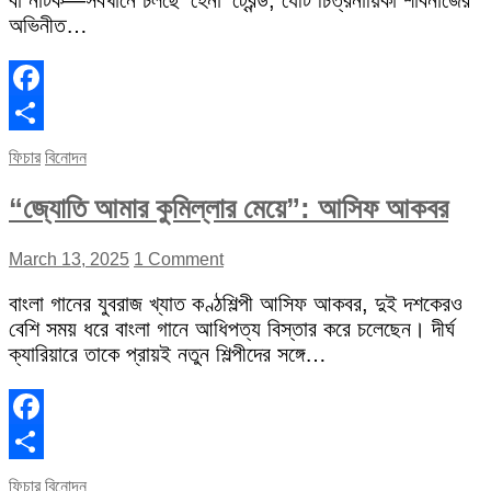
বা নাটক—সবখানে চলছে ‘হেনা’ ট্রেন্ড, যেটি চিত্রনায়িকা শাবনাজের
অভিনীত…
Facebook
Share
ফিচার
বিনোদন
“জ্যোতি আমার কুমিল্লার মেয়ে”: আসিফ আকবর
March 13, 2025
1 Comment
বাংলা গানের যুবরাজ খ্যাত কণ্ঠশিল্পী আসিফ আকবর, দুই দশকেরও
বেশি সময় ধরে বাংলা গানে আধিপত্য বিস্তার করে চলেছেন। দীর্ঘ
ক্যারিয়ারে তাকে প্রায়ই নতুন শিল্পীদের সঙ্গে…
Facebook
Share
ফিচার
বিনোদন