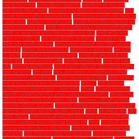
সুরেশের বিবাহ সম্পন্ন
অস্কার জিততে পারবেন কি?
অ্যাডমিনকে গুলি করে হত্যা
অ্যালোভেরার বিভিন্ন ব্যবহার
আইএসআইএসের পতাকা হাতে যুক্তরাষ্ট্রে হামলা!
আইন
উপদেষ্টা অধ্যাপক আসিফ নজরুল জানিয়েছেন
আইনের শাসন না থাকলে কেউ নিরাপদ নয়
- তারেক রহমান
আইপিএলে বেতন বৃদ্ধির চমক
আওয়ামী লীগকে নিষিদ্ধ করার বিষয়ে এক
প্রশ্নের জবাবে মান্না বলেন
আগামী ২ বছরে সরকারি খাতে ৫ লাখ নতুন চাকরি সৃষ্টি হবে
আগামী এক বছরের মধ্যে জাতীয় নির্বাচন অনুষ্ঠিত হওয়া উচিত
আগামী জাতীয় সংসদ
নির্বাচন কবে অনুষ্ঠিত হবে
আজ বুধবার সচিবালয়ে সাংবাদিকদের
আটার রুটিকে আরও
পুষ্টিকর করার কয়েকটি সহজ উপায়
আতিকুল সালাম ক্যান্টনমেন্ট থানায় লিখিত অভিযোগ
দায়ের করেন
আতিকুল সালাম জানিয়েছেন যে
আতিথেয়তা ও খাবারের স্বাদ
আধ ঘণ্টায়
২০ লাখ হিট
আন্তর্জাতিক মুদ্রা তহবিলের সতর্কতা
আপনার ঠোঁট এক্সফোলিয়েট করার
পরিপূর্ণ গাইড
আফ্রিদিকে বললেন তামিম
আম দিয়ে পাটিসাপটা পিঠা
আমরা কেন ভ্রমণ
করি?
আমলাতন্ত্র রাজনীতির চাপে
আমার বাংলাদেশ পার্টির (এবি পার্টি) সদস্যসচিব মজিবুর
রহমান মঞ্জু বলেছেন
আমি ক্লান্ত
আরও একটি কারখানা পেল পরিবেশবান্ধব স্বীকৃতি
আসকের উদ্বেগ: ঢাকা প্রতিবেদন"
আসামে গরুর মাংস খাওয়া নিষিদ্ধ
আসিফ নজরুলের
সঙ্গে অশোভন আচরণের জন্য তারেক রহমানের নিন্দা
আহত ১".
ইইউ বাংলাদেশের
সংস্কার উদ্যোগে সমর্থন জানালেন - হাদজা লাহবিব
ইউক্রেন
ইউক্রেনে যুক্তরাষ্ট্রের
প্রস্তাবিত যুদ্ধবিরতি চুক্তি নিয়ে রাশিয়ার প্রেসিডেন্ট ভ্লাদিমির পুতিনে
ইউক্রেনে সেনা
পাঠানোর সম্ভাবনা উড়িয়ে দেননি কানাডা - ট্রুডো
ইউক্রেনের প্রেসিডেন্ট ভলোদিমির
জেলেনস্কি অভিযোগ করেছেন যে
ইউনাইটেড কমার্শিয়াল ব্যাংক (ইউসিবি) বছরের তৃতীয়
প্রান্তিকে শেয়ারপ্রতি আয় (ইপিএস) বৃদ্ধি পেয়েছে।
ইউরোপ
ইউরোপজুড়ে সাড়া
ইঙ্গিত
ডাউনিং স্ট্রিটের"
ইনস্টাগ্রামের ৬টি প্রাইভেসি ফিচার যেগুলি আপনার জন্য উপকারী
ইন্টার্নশিপ প্রোগ্রামের মাধ্যমে ভবিষ্যতের ক্যারিয়ার গঠন
ইফতার
ইফতারে কী খাবেন
ইফতারের সময় রাসুল (সা.) যে দোয়া পড়তেন
ইয়ামালের বাঁকা পথে মেসি-ম্যারাডোনার
স্বপ্নের বাড়ি
ইরান: ইসরায়েলকে কঠোর প্রতিশোধের হুমকি
ইলন মাস্ককে ছাড়িয়ে