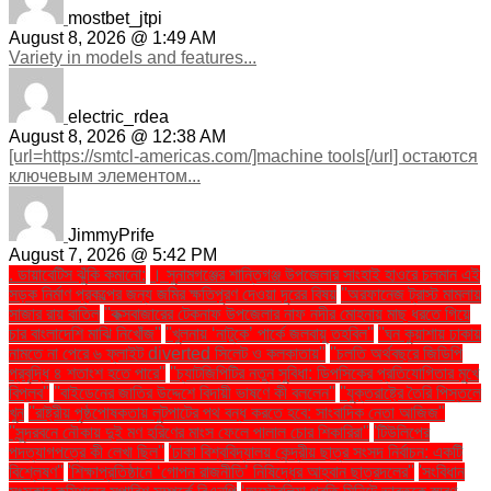
mostbet_jtpi
August 8, 2026 @ 1:49 AM
Variety in models and features...
electric_rdea
August 8, 2026 @ 12:38 AM
[url=https://smtcl-americas.com/]machine tools[/url] остаются
ключевым элементом...
JimmyPrife
August 7, 2026 @ 5:42 PM
. ডায়াবেটিস ঝুঁকি কমানো:
। সুনামগঞ্জের শান্তিগঞ্জ উপজেলার সাংহাই হাওরে চলমান এই
সড়ক নির্মাণ প্রকল্পের জন্য জমির ক্ষতিপূরণ দেওয়া দূরের বিষয়
''অরফানেজ ট্রাস্ট মামলায়
সাজার রায় বাতিল
''কক্সবাজারের টেকনাফ উপজেলার নাফ নদীর মোহনায় মাছ ধরতে গিয়ে
চার বাংলাদেশি মাঝি নিখোঁজ''
''খুলনায় ‘নাটুকে’ পার্কে জলবায়ু তহবিল''
''ঘন কুয়াশায় ঢাকায়
নামতে না পেরে ৬ ফ্লাইট diverted সিলেট ও কলকাতায়''
''চলতি অর্থবছরে জিডিপি
প্রবৃদ্ধি ৪ শতাংশ হতে পারে''
''চ্যাটজিপিটির নতুন সুবিধা: ডিপসিকের প্রতিযোগিতার মুখে
বিপ্লব''
''বাইডেনের জাতির উদ্দেশে বিদায়ী ভাষণে কী বললেন''
''যুক্তরাষ্ট্রে তৈরি পিস্তলে
খুন
''রাষ্ট্রীয় পৃষ্ঠপোষকতায় লুটপাটের পথ বন্ধ করতে হবে: সাংবাদিক নেতা আজিজ"
''সুন্দরবনে নৌকায় দুই মণ হরিণের মাংস ফেলে পালাল চোর শিকারিরা''
'টিউলিপের
পদত্যাগপত্রে কী লেখা ছিল''
'ঢাকা বিশ্ববিদ্যালয় কেন্দ্রীয় ছাত্র সংসদ নির্বাচন: একটি
বিশ্লেষণ''
'শিক্ষাপ্রতিষ্ঠানে ‘গোপন রাজনীতি’ নিষিদ্ধের আহ্বান ছাত্রদলের''
'সংবিধান