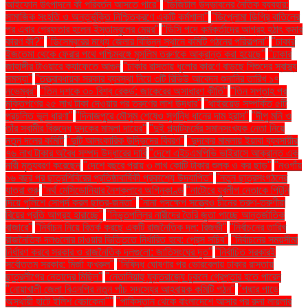
আইফোন উৎপাদনে কী পরিবর্তন আসতে পারে"
"ডিজিটাল উদ্ভাবনের নৈতিক ব্যবহার:
সামাজিক সংহতি ও অন্তর্ভুক্তি নিশ্চিতকরণে একটি কর্মশালা"
"ডিপ্লোমা ডিগ্রি বাতিলের
পর এবার গ্রেফতার হলেন ইস্তাম্বুলের মেয়র"
"ডিসি পদে কর্মকর্তাদের আগ্রহ হঠাৎ কমার
কারণ কী?"
"ডিসেম্বরের মধ্যে জেলার বিভিন্ন স্থানে কমিটি গঠনের পরিকল্পনা"
"ঢাকার
ইজতেমা থেকে ফেরার পথে পশ্চিমবঙ্গে মুসলিম তরুণকে আক্রান্ত করা হয়েছে"
"ঢাকার
জাহাঙ্গীর টাওয়ারে ক্যাফেতে আগুন
"ঢাকার রাস্তায় ধুলোর কারণে বাড়ছে শিশুদের স্বাস্থ্য
সমস্যা"
"তত্ত্বাবধায়ক সরকার ব্যবস্থা নিয়ে ৩টি রিভিউ আবেদন শুনানির তারিখ ১৭
নভেম্বর"
"তিন দশকে ৩০ বিশ্ব রেকর্ড: জাকেরের অসাধারণ কীর্তি"
"তিন সপ্তাহ পর
মুক্তিপণের ২৫ লাখ টাকা দেওয়ার পর তরুণের লাশ উদ্ধার"
"থাইরয়েড সম্পর্কিত ৫টি
প্রচলিত ভুল ধারণা"
"দিনাজপুরে মৌসুম শেষেও সুগন্ধি ধানের দাম হ্রাস"
"দীপু মনি ও
তাঁর স্বামীর বিরুদ্ধে দুদকের মামলা দায়ের"
"দুই প্ল্যাটফর্মের সমানসংখ্যক নেতা নিয়ে
নতুন দলের কমিটি
"দুটি আলংকারিক উদ্ভিদের বিবরণ"
"দুদকের মামলায় ইয়াবা ব্যবসায়ীর
৭৬ লাখ টাকার অবৈধ সম্পদ উদ্ধারের দাবি
"দেশে এইচএমপিভি ভাইরাসে আক্রান্ত এক
নারী মৃত্যুবরণ করেছেন
"দেশে বছরে প্রায় ৩ লাখ কোটি টাকার শুল্ক ও কর ছাড়"
"নওগাঁয়
১৬ বছর পর ছাত্রশিবিরের প্রতিষ্ঠাবার্ষিকী প্রকাশ্যে উদযাপিত"
"নতুন ছাত্রসংগঠনের
যাত্রা শুরু
"নর্থ মেসিডোনিয়ার নৈশক্লাবে অগ্নিকাণ্ড
"নাটোরে যুবলীগ নেতাকে পিটুনি
দিয়ে পুলিশে সোপর্দ করল ছাত্র-জনতা"
"নানা পদক্ষেপ সত্ত্বেও চীনের তরুণ-তরুণীরা
বিয়ের প্রতি আগ্রহ হারাচ্ছে"
"নিভৃতপল্লির নারীদের তৈরি জুতা পাচ্ছে আন্তর্জাতিক
বাজারে"
"নির্বাচন নিয়ে বিতর্ক করছে একটি রাজনৈতিক দল: রিজভী"
"নির্বাচনের তারিখ
রাজনৈতিক দলগুলোর চাওয়ার ভিত্তিতে নির্ধারিত হবে: প্রেস সচিব"
"নির্বাচনের সময়সীমা
নির্ধারণ করবে সরকার ও রাজনৈতিক দলগুলো: জাতিসংঘের দূত"
"নির্বাচিত সরকারই
সর্বোত্তম সরকার: মির্জা ফখরুল"
"নিষিদ্ধ ঘোষণার পর ভোরবেলায় ঢাকার রাস্তায়
ছাত্রলীগের নেতাদের মিছিল"
"নেতানিয়াহু যুক্তরাজ্যে ঢুকলে গ্রেপ্তার হতে পারেন
"নোয়াখালী জেলা বিএনপির নতুন পাঁচ সদস্যের আহ্বায়ক কমিটি গঠন"
"পদ্মার পাড়ে
অস্থায়ী হাটে ইলিশ বেচাকেনা"''
"পাকিস্তান থেকে বাংলাদেশে আসার পর রুনা লায়লার