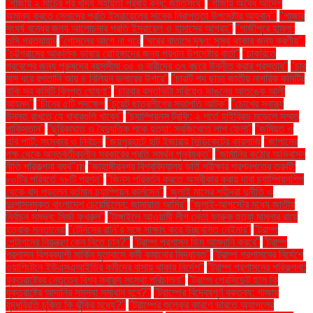
"গাজায় ২ মার্চের পর খাদ্য সহায়তা প্রবাহ বন্ধ: জাতিসংঘ"
"গাজায় অবৈধ আদেশ
অমান্য করতে সেনাদের প্রতি ইসরায়েলের সাবেক নিরাপত্তা উপদেষ্টার আহ্বান"'
"গাজার
সংঘর্ষ বন্ধের জন্য আলোচনার প্রতি ইসরায়েল ও হামাসের আগ্রহ"
"গাজীপুরে হামলা:
ওসি প্রত্যাহার
"গোসলের আগে না পরে
"ঘরের বাতাসে দূষণ: সুস্থ থাকার জন্য করণীয়".
"চট্টগ্রামের আঞ্চলিক ভাষায় রোহিঙ্গাদের জন্য প্রধান উপদেষ্টার বার্তা"
"চাকরিতে
প্রবেশের জন্য পুরুষদের বয়সসীমা ৩৫ ও নারীদের ৩৭ বছরে উন্নীত করার প্রস্তাব"
"চার
মাস ধরে রপ্তানি আয় ৪ বিলিয়ন ডলারের উপরে"
"চারটি পদ ছাড়া জাতীয় নাগরিক কমিটির
বাকি সব কমিটি বিলুপ্ত ঘোষণা"
"চারবার বসতভিটা সরিয়েও ভাঙনের আতঙ্কে আলী
আহমদ"
"চীনের ৫টি পদক্ষেপ
"চুয়েট ছাত্রলীগের সভাপতি আটক"
"চোখের স্বাস্থ্য
উন্নত রাখতে যে খাবারগুলি খাবেন"
"চ্যাম্পিয়নস ট্রফি: ২ শর্তে হাইব্রিড মডেলে সম্মত
পাকিস্তান"
"ছুরিকাঘাত ও বৈদ্যুতিক শকে হত্যা: সবজিখেতে লাশ ফেলা"
"জমিয়ত ও
এবি পার্টি: সংস্কার ও নির্বাচন
"জয়পুরহাটে হাট ইজারায় সিন্ডিকেটের কারসাজি
"জাপানের
পক্ষ থেকে অন্তর্বর্তীকালীন সরকারের প্রতি সমর্থন পুনর্ব্যক্ত"
"জার্মানির কঠোর অভিবাসন
নীতি পরিকল্পনা ব্যর্থ"m
"জাহাঙ্গীরনগর বিশ্ববিদ্যালয় ভর্তি পরীক্ষার প্রশ্নপত্রে ত্রুটি:
৮০টির পরিবর্তে ৭৮টি প্রশ্ন"
"জিনস পরিবর্তন করতে অস্বীকার করায় দাবা চ্যাম্পিয়নশিপ
থেকে বাদ পড়লেন বর্তমান চ্যাম্পিয়ন কার্লসেন"
"জুলাই মাসের শহীদরা দুর্নীতি ও
দুঃশাসনমুক্ত বাংলাদেশ চেয়েছিলেন: জামায়াত আমির"
"জুলাই-আগস্টের মধ্যে জাতীয়
নির্বাচন সম্ভব: মির্জা ফখরুল"
"টাঙ্গাইলে আওয়ামী লীগ নেতা ফারুক হত্যা মামলার রায়ে
হতবাক সন্তানেরা
"টেনিসের রানি’র সঙ্গে সাক্ষাৎ করে উচ্ছ্বসিত নেইমার"
"ট্রাম্প
পেন্টাগনের নিয়ন্ত্রণ কেন নিতে চান?"
"ট্রাম্প প্রশাসন ডিম আমদানি করবে"
"ট্রাম্প
প্রশাসন বিশ্বব্যাপী মার্কিন দূতাবাসে কর্মী কমানোর সিদ্ধান্ত"
"ট্রাম্প প্রশাসনের নির্দেশে
ওয়াশিংটনে ইউএসএআইডির কর্মীদের বাসায় থাকার নির্দেশ"
"ট্রাম্প প্রশাসনের পরিকল্পনা:
যুক্তরাষ্ট্রের নেতৃত্বে বিশ্ব স্বাস্থ্য সংস্থা পরিচালনা"
"ট্রাম্প প্রেসিডেন্ট হলে কি
যুক্তরাষ্ট্রে আদানির সমস্যা সমাধান হবে?"
"ট্রাম্পের বিদ্বেষপূর্ণ বক্তব্য: গাজায়
যুদ্ধবিরতি চুক্তি কি ঝুঁকির মধ্যে?"
"ট্রাম্পের শুল্কের কারণে ভারতে অ্যাপলের