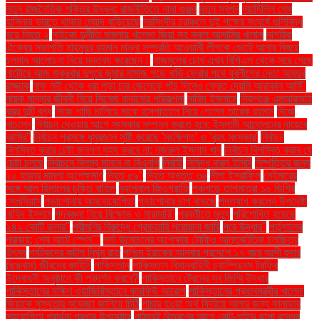
নতুন রাজনৈতিক শক্তির উদ্ভব: রাজনীতিতে নানা গুঞ্জন
নতুন স্বপ্ন
নয়াদিল্লি শেখ
হাসিনার ভারতে থাকার মেয়াদ বাড়িয়েছে
নরসিংদীর চরাঞ্চলে দুই পক্ষের সংঘর্ষে গুলিবিদ্ধ
হয়ে নিহত ২
নাইকো দুর্নীতি মামলায় খালেদা জিয়া সহ সকল আসামির খালাস
নাগরিক
ঐক্যের সভাপতি মাহমুদুর রহমান মান্না সম্প্রতি আওয়ামী লীগকে ভোটে আনার বিষয়ে
চলমান আলোচনা নিয়ে মন্তব্য করেছেন।
নাজমুলের চোখ এখন বিপিএল থেকে সরে গেছে
নাটোরে আজ শুক্রবার দুপুরে জুমার নামাজ পড়ে বাড়ি ফেরার পথে যুবলীগের নেতা আবদুর
রাজ্জাক
নাফ নদী থেকে ধরা পড়া চার জেলেকে পাঁচ দিনেও ফেরত দেয়নি আরাকান আর্মি"
নায়ক মান্নার জীবনী নিয়ে সিনেমা বানানোর পরিকল্পনা
নাহিদ ইসলামে
নিকগঞ্জে এমআরআই
যন্ত্র দুটি বন্ধ
নিজে গাড়ি চালিয়ে মাকে হাসপাতালে নিয়ে গেলেন তারেক রহমান
নিজে
নাচলেন
নির্বাচন দেওয়ার আগে সংস্কার সম্পন্ন করতে হবে: ইসলামী আন্দোলনের নায়েবে
আমির"
নির্বাচন প্রসঙ্গে ধূম্রজাল সৃষ্টি করেছে 'সংক্ষিপ্ত' ও 'বৃহৎ সংস্কার'
নির্বাচন
বিলম্বিত করার চেষ্টা জনগণ সহ্য করবে না: নজরুল ইসলাম খান
নির্বাচন বিলম্বিত করার যে
চেষ্টা চলছে
নির্বাচনে বিলম্ব মানবে না বিএনপি
নির্বাহী
নিষিদ্ধ করল ইসিবি
নিষ্পত্তির জন্য
২০ হাজার মামলা অপেক্ষমাণ
নিহত ৫৯"
নিহত অন্তত ৩৬
নীলা ইসরাফিল
নেইমারের
সঙ্গে আল হিলালের চুক্তি বাতিল
ন্যাশনাল জিওগ্রাফি
পঞ্চগড়ে তাপমাত্রা ১০ ডিগ্রি
সেলসিয়াস
পড়াশোনায় অমনোযোগিতা
পড়াশোনার চাপ বাড়ছে
পদত্যাগ করলেন উপদেষ্টা
নাহিদ ইসলাম
পদবঞ্চনা নিয়ে বিক্ষোভ ও মারামারি"
পরবর্তীতে মৃত্যু
পরিশোধিত হয়েছে
২৪২ কোটি ডলার"
পরীমণির বিরুদ্ধে গ্রেফতারি পরোয়ানা জারি
পরে উদ্ধার"
পর্তুগালের
পরাজয়; শেষ আটে স্পেন""
পর্দা উন্মোচনের অপেক্ষায় টোকিও আন্তর্জাতিক চলচ্চিত্র
উৎসব
পর্যটকদের কাটল নির্ঘুম রাত
পশ্চিম ইরাকের আনবার প্রদেশে ১৭ বছর বয়সী হুদার
(ছদ্মনাম) জীবনের কাহিনি
পাকিস্তান
পাকিস্তান বিমানবাহিনী চ্যাম্পিয়নস ট্রফির
উদ্বোধনী অনুষ্ঠানে কী প্রদর্শন করবে?
পাকিস্তানে ট্রেনের সব জিম্মি উদ্ধার
পাকিস্তানের দক্ষিণ ওয়াজিরিস্তানে কারফিউ আরোপ
পাকিস্তানের প্রধানমন্ত্রীর খালেদা
জিয়াকে সুস্থতার শুভেচ্ছা জানিয়ে চিঠি
পাচার হওয়া অর্থ ফিরিয়ে আনার জন্য কানাডার
সহযোগিতা প্রার্থনা প্রধান উপদেষ্টার
পাঠ্যবই বিতরণের আগে নোট-গাইড ছাপা বন্ধের