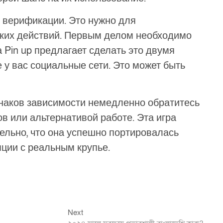
у верификации. Это нужно для
еских действий. Первым делом необходимо
Pin up предлагает сделать это двумя
 у вас социальные сети. Это может быть
знаков зависимости немедленно обратитесь
ов или альтернативой работе. Эта игра
ельно, что она успешно портировалась
ции с реальным крупье.
Next
Next
post: