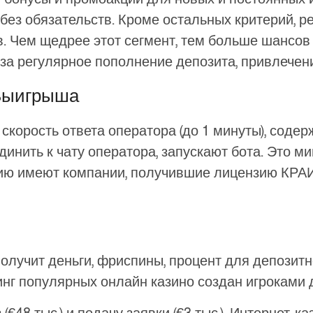
без обязательств. Кроме остальных критерий, р
. Чем щедрее этот сегмент, тем больше шансов
 за регулярное пополнение депозита, привлечен
Выигрыша
скорость ответа оператора (до 1 минуты), соде
инить к чату оператора, запускают бота. Это ми
егию имеют компании, получившие лицензию КРА
получит деньги, фриспины, процент для депозитн
нг популярных онлайн казино создан игроками д