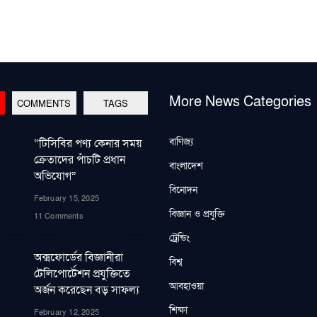
More News Categories
COMMENTS
TAGS
বাণিজ্য
“টিসিবির পণ্য কেনার সময়
ক্রেতাদের পাঁচটি প্রধান
বাংলাদেশ
অভিযোগ”
বিনোদন
February 15, 2025
বিজ্ঞান ও প্রযুক্তি
11 Comments
ট্রেন্ডিং
অক্সফোর্ডের বিজ্ঞানীরা
বিশ্ব
টেলিপোর্টেশন প্রযুক্তিতে
আবহাওয়া
অর্জন করেছেন বড় সাফল্য
শিক্ষা
February 12, 2025