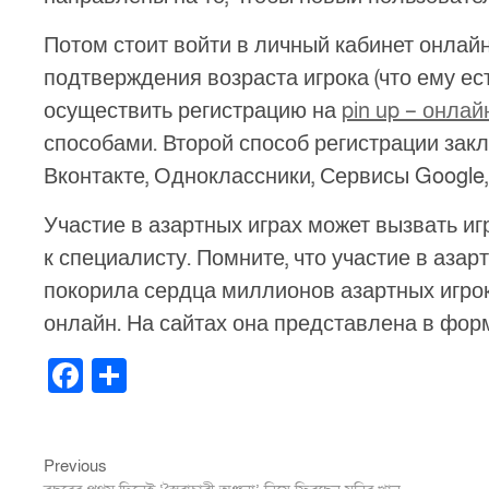
Потом стоит войти в личный кабинет онлай
подтверждения возраста игрока (что ему е
осуществить регистрацию на
pin up – онлай
способами. Второй способ регистрации зак
Вконтакте, Одноклассники, Сервисы Google,
Участие в азартных играх может вызвать и
к специалисту. Помните, что участие в аза
покорила сердца миллионов азартных игрок
онлайн. На сайтах она представлена в фор
F
S
a
h
c
ar
Previous
Post
Previous
e
e
post: