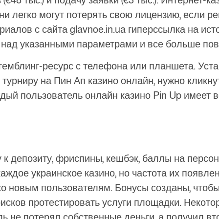
(€48 тыс.) и подачу заявки (€3 тыс.). Интернет-
и легко могут потерять свою лицензию, если р
иалов с сайта glavnoe.in.ua гиперссылка на ист
 над указанными параметрами и все больше пов
 гемблинг-ресурс с телефона или планшета. Уст
к турниру на Пин Ап казино онлайн, нужно кликну
аждый пользователь онлайн казино Pin Up имеет
к депозиту, фриспины, кешбэк, баллы на персо
каждое украинское казино, но частота их появл
о новым пользователям. Бонусы созданы, чтобы
исков протестировать услуги площадки. Некотор
ь не потерял собственные деньги, а получил вт