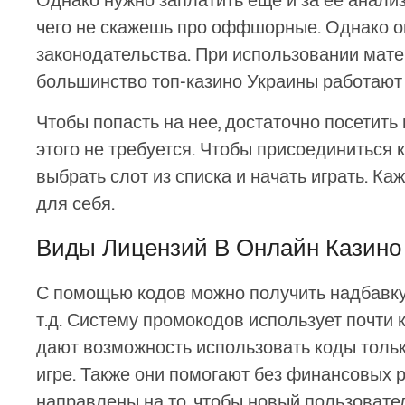
Однако нужно заплатить еще и за ее анализ 
чего не скажешь про оффшорные. Однако он
законодательства. При использовании матер
большинство топ-казино Украины работают
Чтобы попасть на нее, достаточно посетить
этого не требуется. Чтобы присоединиться 
выбрать слот из списка и начать играть. К
для себя.
Виды Лицензий В Онлайн Казино
С помощью кодов можно получить надбавку 
т.д. Систему промокодов использует почти 
дают возможность использовать коды тольк
игре. Также они помогают без финансовых р
направлены на то, чтобы новый пользовател