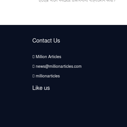
২০২৪ সালে সবচেয়ে প্রভাবশালী বাংলাদেশি কারা?
Contact Us
Million Articles
news@millionarticles.com
millionarticles
Like us