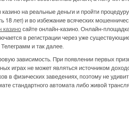
н казино на реальные деньги и пройти процедур
сть 18 лет) и во избежание всяческих мошеннич
н казино
сайте онлайн-казино. Онлайн-площадка 
лючается в регистрации через уже существующие
 Телеграмм и так далее.
гровую зависимость. При появлении первых при
ртных играх не может являться источником доход
ов в физических заведениях, поэтому не удивит
мате стандартного автомата либо живой трансля