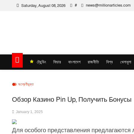
Skip
#
news@millionarticles.com
Saturday, August 08, 2026
to
content
Million Articles
ট্রেন্ডিং
ফিচার
বাংলাদেশ
রাজনীতি
বিশ্ব
খেলাধুলা
অশ্রেণীভুক্ত
Обзор Казино Pin Up, Получить Бонусы
January 1, 2025
Для особого представления предлагаются л