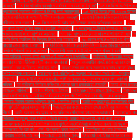
"‘গণপরিষদ’ ও ‘সেকেন্ড রিপাবলিক’: জামায়াতসহ ইসলামী দলগুলোর মতভিন্নতা সামনে
আসছে"
"১০ কিলোমিটার ব্যবধানে সবজির দাম ৩-৪ গুণ বৃদ্ধি"
"১০ কোটি ও এমপি পদের
প্রলোভন: নুরুলের অভিযোগ মিথ্যা দাবি সামান্তার"
"১৫ বছরে বিচার ছাড়া ১৯২৬ জনের
হত্যার অভিযোগ আওয়ামী লীগ সরকারের বিরুদ্ধে"
"১৮তম শিক্ষক নিবন্ধনের লিখিত
পরীক্ষার ফল প্রকাশ
"১৯ দিনে প্রবাসী আয় দুই বিলিয়ন ডলার অতিক্রম করেছে"
"২৭টি
ব্যাগসহ অস্ট্রেলিয়া সফরে ভারতীয় ক্রিকেটার
"৪ নভেম্বর সংবিধান দিবস ও ৭ মার্চের
গুরুত্ব অস্বীকার: সিপিবির অভিমত"
"৬৭ দিন সাগরে ভেসে থাকার পর জীবিত উদ্ধার
"৭
বদলি নিয়ে ব্রাজিল কি ফিফার নিয়ম ভঙ্গ করেছে?"
"৭০ মাইল দূরে ৪০ বছর পর খুঁজে
পাওয়া গেল হারানো আংটি"
"৮ দবি নিয়ে কবি নজরুল বিশ্ববিদ্যালয়ের মিডিয়া স্টাডিজ
বিভাগে শিক্ষার্থীদের আন্দোলন"
"অন্তর্বর্তী সরকার যথাযথ পদক্ষেপ গ্রহণে ব্যর্থ
"অপরাজিতা ফুলের চায়ে পাবেন ৬টি অসাধারণ উপকারিতা"
"অভিবাসী পরিবারের সন্তান
কমলার সামনে ইতিহাস সৃষ্টি করার সম্ভাবনা"
"অমুক ব্যবসায়ীর রাজনৈতিক দলের সঙ্গে
সম্পর্ক: কেন এ বিষয়ে লেখা হয় না?"
"অযথা সময় নষ্ট করে সরকারে থাকার কোনো ইচ্ছা
নেই: আসিফ নজরুল"
"আইনশৃঙ্খলা পরিস্থিতি সন্ধ্যার পর থেকে স্পষ্ট হবে: স্বরাষ্ট্র
উপদেষ্টা"
"আওয়ামী লীগের অবস্থান স্পষ্ট না করলে যমুনা ঘেরাও করবে গণ অধিকার
পরিষদ"
"আগামীকাল নির্বাচন কমিশনে বৈঠকে যাবে জামায়াতে ইসলামী"
"আজ রাতে ঢাকায়
আসছেন সাকিব?"
"আজ লক্ষ্মীপূজার উৎসব"
"আজহারুল ইসলামকে মুক্তি দিন
"আমাদের
কথা কেউ ভাবছে না: মার্কিন নির্বাচনের প্রেক্ষাপটে পশ্চিম তীরের বাসিন্দাদের অনুভূতি"
"আমার হিজাব আমার শক্তির উৎস" : মার্কিন ছাত্রী
"আমি যুক্তরাষ্ট্রের রাজনৈতিক বন্দী:
ফিলিস্তিনি ছাত্র মাহমুদ খলিল"
"আর্জেন্টিনার কাছে ৬ গোল খেয়ে সেই ব্রাজিল এখন
শীর্ষে"
"আলী-চমকের পর হৃদয়-ঝড়ে বরিশাল পৌঁছালো ফাইনালে আবারো"
"আলেপ্পোর পর
সিরিয়ার অন্যান্য শহর দখলে এগিয়ে চলেছে হায়াত আল-শাম: কে বা কারা তারা?"
"আসলাঙ্কারের সেঞ্চুরি ও তিকশানার ঘূর্ণিতে অস্ট্রেলিয়াকে বিস্মিত করল শ্রীলঙ্কা"
"আসলেই কি আপেল খেলে রোগমুক্ত থাকা সম্ভব?"
"ইতালিতে যাওয়ার উদ্দেশ্যে
লিবিয়ায় নিখোঁজ ২৪ জন
"ইসরায়েলি ৩ জিম্মি মুক্ত
"ইসরায়েলি বাহিনীর অভিযানে বন্ধ