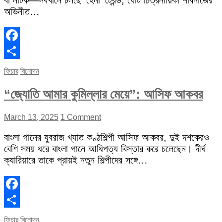
বা নাটক—সবখানে চলছে ‘হেনা’ ট্রেন্ড, যেটি চিত্রনায়িকা শাবনাজের
অভিনীত…
Facebook
Share
ফিচার
বিনোদন
“জ্যোতি আমার কুমিল্লার মেয়ে”: আসিফ আকবর
March 13, 2025
1 Comment
বাংলা গানের যুবরাজ খ্যাত কণ্ঠশিল্পী আসিফ আকবর, দুই দশকেরও
বেশি সময় ধরে বাংলা গানে আধিপত্য বিস্তার করে চলেছেন। দীর্ঘ
ক্যারিয়ারে তাকে প্রায়ই নতুন শিল্পীদের সঙ্গে…
Facebook
Share
ফিচার
বিনোদন