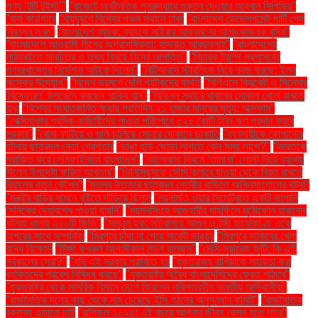
পণ্য ‘টুটি টুইস্ট’"
"বাজেটে অর্থনৈতিক পুনরুদ্ধারে গুরুত্ব দেওয়ার আহ্বান সিপিডির"
"বাবা কারাগারে
"বায়ুদূষণে বিশ্বের পঞ্চম স্থানে ঢাকা
"বাংলাদেশ ডেভেলপমেন্ট পার্টি পেল
নিবন্ধন সনদ"
"বাংলাদেশ ব্যাংক: ব্যাংকে সাইবার আক্রমণের আশঙ্কাজনক বৃদ্ধি"
"বাংলাদেশে আওয়ামী লীগের অপ্রাসঙ্গিকতা: হাসনাত আবদুল্লাহ"
"বাংলাদেশের
পাঠ্যবইতে মানচিত্র ও তথ্য বিষয়ে চীনের আপত্তি"
"বিচারক ট্রাম্প প্রশাসনের
গণবরখাস্তের নির্দেশনা আটকে দিলেন"
"বিটিআরসি স্টারলিংক নিয়ে কাজ করছে: ইলন
মাস্কের উদ্যোগ"
"বিদেশ ভ্রমণে দেশি পর্যটকদের কমতি
"বিপিএলে ক্রিকেট ও সিনেমার
'বিস্ফোরণ' উপভোগ করছেন শাকিব খান"
"বিভিন্ন স্থানে খাবারের দোকান খোলা রাখতে
বাধা
"বিশ্বের সংঘাতজনিত ক্ষুধায় প্রতিদিন ২১ হাজার মানুষের মৃত্যু: অক্সফাম"
"বেক্সিমকোর শ্রমিক-কর্মচারীদের পাওনা পরিশোধে ৫২৫ কোটি টাকা ঋণ প্রদান করবে
সরকার"
"বোমা ফাটিয়ে ও গুলি চালিয়ে সোনার দোকানে ডাকাতি
"ব্যবসায়ীকে কোপানোর
ঘটনায় ছাত্রদল নেতা গ্রেপ্তার
"ভাঙা হাড় জোড়া লাগতে কেন সময় লাগে?"
"ভারতকে
পরাজিত করে সেমিফাইনালে বাংলাদেশ"
"ভালোবাসা দিবসে ‘তামাশা’ পোস্ট নিয়ে ব্যাখ্যা
দিলেন উপদেষ্টা ফরিদা আখতার"
"ভিনিসিয়ুসকে সৌদি ক্লাবে যাওয়া থেকে বিরত রাখতে
রিয়ালের নতুন কৌশল"
"মতলব উত্তরে ছাত্রদল নেত্রীর বাড়িতে অগ্নিসংযোগের ঘটনা"
"মন্ত্রীর বাড়ির সামনে বৃষ্টিতে দাঁড়িয়ে ছিলাম
"ময়নামতি ওয়ার সিমেট্রিতে একটি জাপানি
সৈনিকের দেহাবশেষ পাওয়া যায়নি"
"ময়মনসিংহে আজহারীর মাহফিলে মুঠোফোন হারানোর
ঘটনায় থানায় ২০০টি জিডি"
"মামুনুল হক: সচিবালয়ে আগুন ও টঙ্গী হত্যাকাণ্ড একে
অপরের সাথে সম্পর্কিত
"মিরপুরে চাঁদা না পেয়ে মার্কেট ভাঙচুর
"মিরপুরে সাকিবের খেলা
বন্ধে বিক্ষোভ
"মির্জা ফখরুল আগামীকাল লন্ডন যাচ্ছেন"
"মেসি-সুয়ারেজ জুটি: কি এটি
সর্বকালের সেরা?"
"যদি এই সরকার পরাজিত হয়
"যুক্তরাজ্য রাশিয়াকে সহায়তা করা
ব্যক্তিদের প্রবেশ নিষিদ্ধ করছে"
"যুক্তরাষ্ট্র অবৈধ বাংলাদেশিদের ফেরত পাঠাবে"
"যুক্তরাষ্ট্র থেকে সামরিক বিমানে দেশে ফিরলেন নথিপত্রহীন ভারতীয় অভিবাসীরা"
"রাজনৈতিক দলের কাছ থেকে নাম চেয়েছে ইসি গঠনের অনুসন্ধান কমিটি"
"রাজনৈতিক
বক্তব্য এড়াতে চাই
"রাশিফল ২০২৪: এই বছরে আপনার জীবন কেমন হতে পারে"