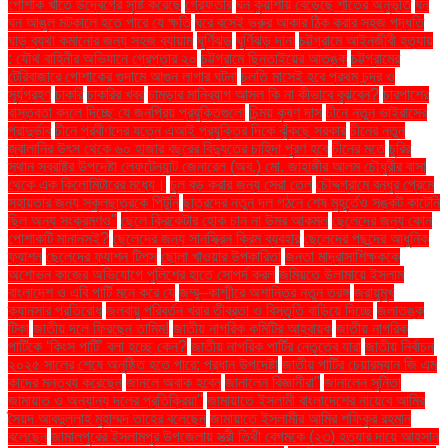
পোশাক খাতে উদ্বেগের সৃষ্টি করেছে
গ্রেফতার
ঘন কুয়াশায় বেড়েছে শীতের অনুভূতি
ঘন
ঘন আঙুল মটকালে হতে পারে যে ক্ষতি
ঘরে বসেই ভ্রুর আকার ঠিক করার সহজ পদ্ধতি
ঘাড় ব্যথা কমানোর জন্য সহজ ব্যায়াম
ঘূর্ণিঝড়
ঘূর্ণিঝড় দানা
চট্টগ্রামে আইনজীবী হত্যায়
: যৌথ বাহিনীর অভিযানে গ্রেপ্তার ২০
চট্টগ্রামে ছিনতাইয়ের আতঙ্ক
চট্টগ্রামের
টেরিবাজারে পোশাকের গুদামে আগুন লাগার ঘটনা
চলতি মাসেই হবে প্রথম চন্দ্র ও
সূর্যগ্রহণ
চাকরি
চাকরির খবর
চামড়ার মানিব্যাগ আসল কি না কীভাবে বুঝবেন?
চারপাশের
বাস্তবতা বদলে দিচ্ছে যে জনপ্রিয় প্রযুক্তিগুলো
চিন্ময় কৃষ্ণ দাস
চীনে নতুন ভাইরাসের
প্রাদুর্ভাব
চীনে প্রবীণদের যত্নে এআই প্রযুক্তির দিকে ঝুঁকছে সরকার
চীনের নতুন
জ্বালানির উৎস থেকে ৬০ হাজার বছরের বিদ্যুতের চাহিদা পূরণ হবে
চীনের মতে
চুরির
স্থান স্বরাষ্ট্র উপদেষ্টা লেফটেন্যান্ট জেনারেল (অব.) মো. জাহাঙ্গীর আলম চৌধুরীর বাসা
থেকে এক কিলোমিটারের মধ্যে।
চুল বড় করার জন্য সেরা তেল
চৌদ্দগ্রামে বন্ধুর প্রেমে
সহায়তার জন্য স্কুলছাত্রকে পিটুনি
ছাত্রদের নতুন দল গঠনে শেষ মুহূর্তেও সঙ্কট কাটেনি
ছিল অন্য সংক্রমণও"
ছেলে ক্রিকেটার হোক চান না উমর আকমল
ছেলেদের জন্য কোন
পোশাকটি মানানসই?
ছেলেদের জন্য সানস্ক্রিন ক্রিম ব্যবহার
ছেলেদের পছন্দের আধুনিক
ফ্যাশন
ছেলেদের ফ্যাশন টিপস
ছোলা খাওয়ার উপকারিতা
জনতা মাদ্রাসাশিক্ষককে
অশোভন কাজের অভিযোগে পুলিশের হাতে সোপর্দ করল
জমিয়তে উলামায়ে ইসলাম
বাংলাদেশ ও এবি পার্টি মনে করে যে
জম্মু–কাশ্মীরে অশান্তির নতুন তরঙ্গ
জরায়ুমুখ
ক্যানসার প্রতিরোধ
জলবায়ু পরিবর্তন খরার তীব্রতা ও বিস্তৃতি বাড়িয়ে দিচ্ছে
জলাতঙ্ক
টিকা
জাতীয় দলে ফিরছেন তামিম!
জাতীয় নাগরিক কমিটির আহ্বায়ক
জাতীয় নাগরিক
পার্টিকে ‘কিংস পার্টি’ বলা হচ্ছে কেন?
জাতীয় নাগরিক পার্টির নেতৃত্বে যারা
জাতীয় নির্বাচন
২০২৫ সালের শেষে অনুষ্ঠিত হতে পারে: প্রধান উপদেষ্টা
জাতীয় পার্টির চেয়ারম্যান জি এম
কাদের মন্তব্য করেছেন
জানলে অবাক হবেন
জানালেন বিজ্ঞানীরা"
জানালেন সুনিতা
জামায়াত ও অন্যান্য দলের প্রতিক্রিয়া''
জামায়াতে ইসলামী বাংলাদেশের নায়েবে আমির
সৈয়দ আবদুল্লাহ মুহাম্মদ তাহের বলেছেন
জামায়াতে ইসলামীর আমির শফিকুর রহমান
বলেছেন
জামালপুরের ইসলামপুর উপজেলায় স্ত্রী তিথী বেগমকে (২৩) হত্যার দায়ে আহসান