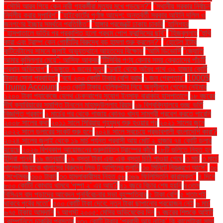
"সৌদি আরব গিয়ে কেন নারী গৃহকর্মীরা মৃত্যুর মুখে পড়ছেন?"
"স্থানীয় সরকার নির্বাচন
নির্দলীয় করার সুপারিশ"
"হাইকোর্টের পূর্ণাঙ্গ আদেশ: অন্তর্বর্তী সরকার আইনি দলিল ও
জনগণের ইচ্ছার সমর্থনে প্রতিষ্ঠিত"
"হাঙ্গার প্রজেক্টে ঢাকায় চাকরি
"হালিশহর
"হাসপাতালে ভর্তির পর প্রকাশিত হলো প্রথম পোপ ফ্রান্সিসের ছবি"
"হিজবুল্লাহ
"হুথি
কারা এবং ট্রাম্প কেন গোষ্ঠীটির বিরুদ্ধে বড় হামলা শুরু করলেন?"
"হোটেল ইন্টার
কন্টিনেন্টালের সামনে জুলাই অভ্যুত্থানে আহতদের বিক্ষোভ
“আমি ডিভোর্সি
“জ্যোতি
আমার কুমিল্লার মেয়ে”: আসিফ আকবর
“টিসিবির পণ্য কেনার সময় ক্রেতাদের পাঁচটি
প্রধান অভিযোগ”
“ডেঙ্গুতে ৭ জনের মৃত্যু
“দুবাই থেকে অবৈধ পথে ৩২ হাজার কোটি
টাকার সোনা প্রবাহিত”
“বর্ষে ২০০ কোটি টাকার বেশি বরাদ্দ
১ জন গ্রেপ্তার"
1000$
Trump Account
১০৩ কোটি টাকার হেলিকপ্টার নিয়ে অনুশীলনে গেলেন নেইমার
১২০০ টাকা প্যাকেজে হেলথ চেকআপের সুযোগ ইনসাফ বারাকাহ হাসপাতালে
১৮ বছরের
দীর্ঘ ক্যারিয়ারের সমাপ্তি টানলেন মাহমুদউল্লাহ রিয়াদ
১৯ বিশ্ববিদ্যালয়ে গুচ্ছ ভর্তি
বিজ্ঞপ্তি প্রকাশ
২ মার্চের পর থেকে গাজায় কোনও খাদ্য সামগ্রী প্রবেশ করতে পারেনি
২০০৮ সালের কথা
২০১১ সালে সিরিয়ায় গৃহযুদ্ধ শুরু হওয়ার পর
২০২১ সালের জুনে
২০২২ সালে ডলারের সংকট শুরু হলে
২০২৪ সালে সবচেয়ে প্রভাবশালী বাংলাদেশি কারা?
২০২৪ সালের জুলাই থেকে ১৯ মার্চ পর্যন্ত প্রবাসী আয় মোট ২ হাজার ৭৪ কোটি ডলার
হয়েছে
২০২৬ বিশ্বকাপ আয়োজনের গুরুদায়িত্ব ট্রাম্পের কাঁধে
২৮টি গুলিতে নিহত হন
ইন্দিরা গান্ধী
২৯ জানুয়ারি
২৯ বস্তা টাকা এবং এক বস্তা চিঠি পাওয়া গেছে
৩ মার্চ
৩ মার্চে
খালেদা জিয়াকে খালাসের বিরুদ্ধে লিভ টু আপিলের শুনানি
৩০ মিনিটে নিয়ন্ত্রণে আসে"
৩০
সেপ্টেম্বর
৩০০ টাকা!
৩৩ হামলাকারীসহ নিহত ৫৮
৩৬৯ ফিলিস্তিনি কারামুক্ত"
৪ দিনে
৮০০ কোটি! কোথায় থামবে 'পুষ্পা ২' এর আয়?
৪১ বছরে বিচার শেষ হয়নি
৪৩তম
বিসিএস বাদ পড়াদের আবেদন পুনর্বিবেচনার সভা বৃহস্পতিবার
৫ টাকা বেশি
৫ শতাংশই
থাকবে পূর্বের মতো"
৫০০ কোটি টাকা দেবে: নতুন টাকা ছাপানোর প্রয়োজন নেই
৬ মার্চ
৬৭৫ টাকায় আমদানি
৭ আগস্ট ২০০৫: মেসির অভিষেকের দিন
৭ বছরের শিশুকে আইটি
কোম্পানিতে চাকরির প্রস্তাব
৭৩০ কোটি টাকার ‘প্রবাসী আয় নাটক’ কি কালোটাকা সাদা