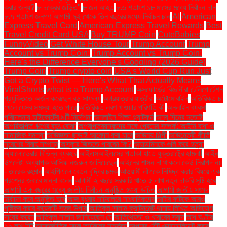
করার জন্য?
৮ চক্রের জড়িত"
৮ জন আহত
৮.৬ শতাংশ ১৮ মাসের মধ্যে নির্বাচন চান
৮.৭ শতাংশ জনগণ আগামী দুই থেকে তিন বছরের মধ্যে নির্বাচন চান
AI
American
Express Travel Card
American Express Travel Rewards
Best
Travel Credit Card USA
Buy TRUMP Coin
CuteBabies
FunnyVideo
Get White House Tour
Trump Account
Trump
Account vs Trump Coin:
Trump Account vs Trump Coin:
Here's the Difference Everyone's Googling (2026 Guide)
Trump Coin
Trump crypto coin
USA's World Cup Run Just
Got a Crypto Twist — Here's What That Actually Means
ViralShorts
what is a Trump Account
অক্সফোর্ডের বিজ্ঞানীরা টেলিপোর্টেশন
প্রযুক্তিতে অর্জন করেছেন বড় সাফল্য
অগ্রযাত্রার যাত্রীরা
অটোমোবাইল
অতিরিক্ত চা
খেলে যেসব সমস্যা হতে পারে
অতিরিক্ত লবণ খাওয়ার পরিণতি কী
অনলাইন ব্যবসা
পরিচালনায় হাইকোর্টের ৯টি নির্দেশনা
অনলাইন শিক্ষা প্ল্যাটফর্ম
অন্য দিনের মতোই
অপরিকল্পিত ঋণের বৃহৎ বোঝা
অপ্রাপ্তবয়স্কদের সঙ্গে প্রেমের সম্পর্ক: আইনি বাধা ও
সামাজিক সমস্যা
অভিজ্ঞতা ছাড়াই আবেদন করা যাবে
অভিনয় শিল্পী
অভিনেত্রী কীর্তি
সুরেশের বিবাহ সম্পন্ন
অস্কার জিততে পারবেন কি?
অ্যাডমিনকে গুলি করে হত্যা
অ্যালোভেরার বিভিন্ন ব্যবহার
আইএসআইএসের পতাকা হাতে যুক্তরাষ্ট্রে হামলা!
আইন
উপদেষ্টা অধ্যাপক আসিফ নজরুল জানিয়েছেন
আইনের শাসন না থাকলে কেউ নিরাপদ নয়
- তারেক রহমান
আইপিএলে বেতন বৃদ্ধির চমক
আওয়ামী লীগকে নিষিদ্ধ করার বিষয়ে এক
প্রশ্নের জবাবে মান্না বলেন
আগামী ২ বছরে সরকারি খাতে ৫ লাখ নতুন চাকরি সৃষ্টি হবে
আগামী এক বছরের মধ্যে জাতীয় নির্বাচন অনুষ্ঠিত হওয়া উচিত
আগামী জাতীয় সংসদ
নির্বাচন কবে অনুষ্ঠিত হবে
আজ বুধবার সচিবালয়ে সাংবাদিকদের
আটার রুটিকে আরও
পুষ্টিকর করার কয়েকটি সহজ উপায়
আতিকুল সালাম ক্যান্টনমেন্ট থানায় লিখিত অভিযোগ
দায়ের করেন
আতিকুল সালাম জানিয়েছেন যে
আতিথেয়তা ও খাবারের স্বাদ
আধ ঘণ্টায়
২০ লাখ হিট
আন্তর্জাতিক মুদ্রা তহবিলের সতর্কতা
আপনার ঠোঁট এক্সফোলিয়েট করার