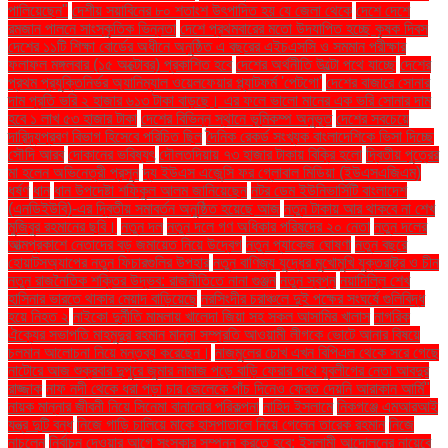
পালিয়েছেন"
দেশীয় সয়াবিনের ৮০ শতাংশ উৎপাদিত হয় যে জেলা থেকে
দেশে দেশে
রমজান পালনে সাংস্কৃতিক ভিন্নতা
দেশে প্রথমবারের মতো উদযাপিত হচ্ছে কৃষক দিবস
দেশের ১১টি শিক্ষা বোর্ডের অধীনে অনুষ্ঠিত এ বছরের এইচএসসি ও সমমান পরীক্ষার
ফলাফল মঙ্গলবার (১৫ অক্টোবর) প্রকাশিত হবে
দেশের অর্থনীতি উল্টো পথে যাচ্ছে
দেশের
প্রথম প্রযুক্তিনির্ভর অ্যানিম্যাল ওয়েলফেয়ার প্ল্যাটফর্ম 'পেটগো'
দেশের বাজারে সোনার
দাম প্রতি ভরি ২ হাজার ৬১৩ টাকা বাড়ছে। এর ফলে ভালো মানের এক ভরি সোনার দাম
হবে ১ লাখ ৫৩ হাজার টাকা
দেশের বিভিন্ন স্থানে ভূমিকম্প অনুভূত
দেশের সবচেয়ে
দারিদ্র্যপ্রবণ বিভাগ হিসেবে পরিচিত ছিল
দৈনিক রেকর্ড সংখ্যক বাংলাদেশিকে ভিসা দিচ্ছে
সৌদি আরব
দোকানের ভবিষ্যৎ
দৌলতদিয়ায় ৭৩ হাজার টাকায় বিক্রি হলো
দ্বিতীয় পুত্রের
মা হলেন অভিনেত্রী প্রসূন
দ্য ইউএস এজেন্সি ফর গ্লোবাল মিডিয়া (ইউএসএজিএম)
ধর্ষণ
ধান
ধান উপদেষ্টা শফিকুল আলম জানিয়েছেন
নটর ডেম ইউনিভার্সিটি বাংলাদেশ
(এনডিইউবি)-এর দ্বিতীয় সমাবর্তন অনুষ্ঠিত হয়েছে আজ
নতুন টাকায় আর থাকবে না শেখ
মুজিবুর রহমানের ছবি।
নতুন দল
নতুন দলে গণ অধিকার পরিষদের ২০ নেতা
নতুন দলের
আত্মপ্রকাশে নেতাদের বড় জমায়েত নিয়ে উদ্বেগ
নতুন প্যাকেজ ঘোষণা
নতুন বছরে
হোয়াটসঅ্যাপের নতুন ফিচারগুলির উপহার
নতুন বাণিজ্য যুদ্ধের মুখোমুখি যুক্তরাষ্ট্র ও চীন
নতুন রাজনৈতিক শক্তির উদ্ভব: রাজনীতিতে নানা গুঞ্জন
নতুন স্বপ্ন
নয়াদিল্লি শেখ
হাসিনার ভারতে থাকার মেয়াদ বাড়িয়েছে
নরসিংদীর চরাঞ্চলে দুই পক্ষের সংঘর্ষে গুলিবিদ্ধ
হয়ে নিহত ২
নাইকো দুর্নীতি মামলায় খালেদা জিয়া সহ সকল আসামির খালাস
নাগরিক
ঐক্যের সভাপতি মাহমুদুর রহমান মান্না সম্প্রতি আওয়ামী লীগকে ভোটে আনার বিষয়ে
চলমান আলোচনা নিয়ে মন্তব্য করেছেন।
নাজমুলের চোখ এখন বিপিএল থেকে সরে গেছে
নাটোরে আজ শুক্রবার দুপুরে জুমার নামাজ পড়ে বাড়ি ফেরার পথে যুবলীগের নেতা আবদুর
রাজ্জাক
নাফ নদী থেকে ধরা পড়া চার জেলেকে পাঁচ দিনেও ফেরত দেয়নি আরাকান আর্মি"
নায়ক মান্নার জীবনী নিয়ে সিনেমা বানানোর পরিকল্পনা
নাহিদ ইসলামে
নিকগঞ্জে এমআরআই
যন্ত্র দুটি বন্ধ
নিজে গাড়ি চালিয়ে মাকে হাসপাতালে নিয়ে গেলেন তারেক রহমান
নিজে
নাচলেন
নির্বাচন দেওয়ার আগে সংস্কার সম্পন্ন করতে হবে: ইসলামী আন্দোলনের নায়েবে