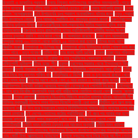
ছিনতাই ও ডাকাতির প্রবণতা
ঢাকায় নিযুক্ত জাতিসংঘের আবাসিক সমন্বয়কারী গোয়েন
লুইস বলেছেন
ঢাকায় হাঁটার গতি এখন গাড়ির চেয়েও বেশি''
ঢাকার পাইকারি বাজার'
ঢাকার
বাতাস ‘অস্বাস্থ্যকর’
ঢাবি উপাচার্যের দুঃখ প্রকাশ অনাকাঙ্ক্ষিত ঘটনার জন্য
তবুও শ্রোতা
হীন বাংলাদেশ বেতার”
তবে আমরাও পরাজিত হব: মাহমুদুর রহমান মান্না"
তরুণ ট্রাম্পের
চরিত্রে দুর্দান্ত স্ট্যান
তরুণ-তরুণীদের অঙ্গ-প্রত্যঙ্গের ক্ষতির প্রবণতা বৃদ্ধি করছে
অ্যালকোহল
তরুণদের নতুন রাজনৈতিক দলের প্রতিষ্ঠাকালীন কমিটির সদস্য সংখ্যা
এখনও চূড়ান্ত হয়নি। তবে জানা গেছে
তা অব্যাহত রয়েছে।
তাজা ফল আমদানিতে
সম্পূরক শুল্ক ৩০ শতাংশ থেকে কমিয়ে ২৫ শতাংশ করা হয়েছে
তাঁদের জন্য আগে
স্ক্রিনিং জরুরি
তাপমাত্রা ৯ ডিগ্রির ঘরে
তাপমাত্রা বৃদ্ধি উদ্ভিদের কার্বন শোষণ বন্ধ করে
দিতে পারে - নতুন গবেষণা
তামিল নাড়ু
তার জন্য আমি দুঃখিত'
তারকা
তারুণ্যের শক্তিতে
‘সব সম্ভব’
তাহসানের কারণেই রোজা ও তার প্রেমিকের ব্রেকআপ হয়েছিল
তিব্বতে
শক্তিশালী ভূমিকম্প
তীব্র হচ্ছে শীত
তুরস্ক
তুরস্কের সরকার থেকে ইস্তানবুলে ফ্রি
ইফতার
তুলসী গ্যাবার্ড বলেন
তৃতীয় প্রান্তিকে ইউসিবির শেয়ারপ্রতি আয় বৃদ্ধি"
তৃতীয়
বিয়ে নিয়ে মুখ খুললেন শাকিব খান
তেঁতুলিয়ায় ৮ ডিগ্রি
ত্বক ও চুল ভালো রাখতে খেতে
হবে যেসব খাবার
ত্রিশের আগে ভেঙে গেল এ আর রহমান ও সায়রা বানুর সংসার
ৎস্য ও
প্রাণিসম্পদ উপদেষ্টা ফরিদা আখতার সম্প্রতি ফেসবুকে যে পোস্টটি দিয়েছেন
থাইল্যান্ডে
৬ মাস ধরে নিখোঁজ বাংলাদেশি যুবক থাই নারীর সঙ্গে হোটেলে পাওয়া গেল!
থাকছে ‘জুলাই
চত্বর’
দশরথ রঙ্গশালা
দিনাজপুরে বিএনপির মিছিলে ককটেল হামলার ঘটনায় আওয়ামী লীগ
দিল্লির মুখ্যমন্ত্রী হিসেবে শপথ নিলেন বিজেপি নেত্রী রেখা গুপ্ত
দীর্ঘদিন অল্প অল্প জ্বর -
অবহেলা নয়
দুই দিন ধরে ইসরায়েল যেভাবে ফিলিস্তিনের গাজার নিরীহ মানুষের ওপর বর্বর
হামলা চালাচ্ছে
দুই দেশের নেতাদের কঠোর প্রতিক্রিয়া"
দুই বছর পর আবার শুরু হলো
জাহাজ রপ্তানি
দুটোই সমান গুরুত্বপূর্ণ মনে করে"
দুধ বিক্রেতা থেকে সেনার
লেফটেন্যান্ট!
দুর্নীতি দমন কমিশন (দুদক) এর আবেদন অনুযায়ী
দুর্নীতি দমন কমিশন
(দুদক) গতকাল
দুর্বল ব্যাংকের গ্রাহকদের উদ্দেশে বাংলাদেশ ব্যাংকের গভর্নরের আশ্বাস
দেড় কোটি টাকা আত্মসাতের অভিযোগ"
দেশকে ধ্বংসের পথে নিয়ে গিয়ে আ.লীগ নেতারা