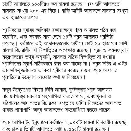
চারটি আদালতে ১০০টিরও কম মামলা রয়েছে, এবং দুটি আদালতে
মামলার সংখ্যা ২০০-এর নিচে। বাকি আটটি আদালতে মামলার সংখ্যা
এক হাজারের ওপরে।
শ্রমিকদের ন্যায্য অধিকার রক্ষার জন্য শ্রম আদালত গঠন করা
হয়েছিল, এবং সরকার সারা দেশে ১৪টি শ্রম আদালত প্রতিষ্ঠা
করেছে। বর্তমানে এই আদালতগুলোর অধীনে মোট ২০ হাজারের বেশি
মামলা বিচারাধীন বা নিষ্পত্তির অপেক্ষায় রয়েছে। শ্রম ও কর্মসংস্থান
মন্ত্রণালয়ের তথ্য অনুযায়ী, মামলার সঠিক নিষ্পত্তি না হওয়ায়
শ্রমিকদের স্বার্থ সঠিকভাবে রক্ষা করা যাচ্ছে না। শ্রম সচিব এ এইচ
এম সফিকুজ্জামানও এ কথা স্বীকার করেছেন এবং শ্রম আদালত
পুনর্গঠনের উদ্যোগ নেওয়ার কথা জানিয়েছেন।
নতুন উদ্যোগের বিষয়ে তিনি জানান, কুমিল্লার শ্রম আদালত
নারায়ণগঞ্জের মামলায় সহযোগিতা করতে পারে, এবং খুলনা ও
বরিশালের আদালতের বিচারকরা সপ্তাহে দু’দিন নিজেদের আদালতে
থাকার পাশাপাশি অন্য আদালতেও সহযোগিতা করতে পারেন।
শ্রম আপিল ট্রাইব্যুনালে বর্তমানে ১,০৪৪টি মামলা বিচারাধীন রয়েছে,
এবং ঢাকায় তিনটি আদালতে মোট ৮,৫১৫টি মামলা রয়েছে।