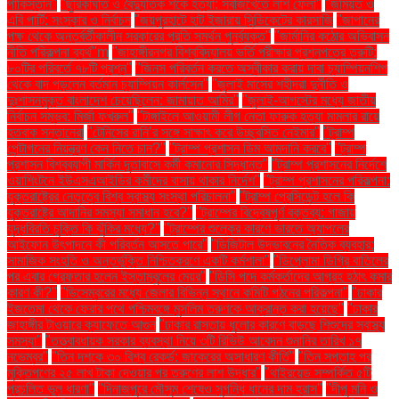
পাকিস্তান"
"ছুরিকাঘাত ও বৈদ্যুতিক শকে হত্যা: সবজিখেতে লাশ ফেলা"
"জমিয়ত ও
এবি পার্টি: সংস্কার ও নির্বাচন
"জয়পুরহাটে হাট ইজারায় সিন্ডিকেটের কারসাজি
"জাপানের
পক্ষ থেকে অন্তর্বর্তীকালীন সরকারের প্রতি সমর্থন পুনর্ব্যক্ত"
"জার্মানির কঠোর অভিবাসন
নীতি পরিকল্পনা ব্যর্থ"m
"জাহাঙ্গীরনগর বিশ্ববিদ্যালয় ভর্তি পরীক্ষার প্রশ্নপত্রে ত্রুটি:
৮০টির পরিবর্তে ৭৮টি প্রশ্ন"
"জিনস পরিবর্তন করতে অস্বীকার করায় দাবা চ্যাম্পিয়নশিপ
থেকে বাদ পড়লেন বর্তমান চ্যাম্পিয়ন কার্লসেন"
"জুলাই মাসের শহীদরা দুর্নীতি ও
দুঃশাসনমুক্ত বাংলাদেশ চেয়েছিলেন: জামায়াত আমির"
"জুলাই-আগস্টের মধ্যে জাতীয়
নির্বাচন সম্ভব: মির্জা ফখরুল"
"টাঙ্গাইলে আওয়ামী লীগ নেতা ফারুক হত্যা মামলার রায়ে
হতবাক সন্তানেরা
"টেনিসের রানি’র সঙ্গে সাক্ষাৎ করে উচ্ছ্বসিত নেইমার"
"ট্রাম্প
পেন্টাগনের নিয়ন্ত্রণ কেন নিতে চান?"
"ট্রাম্প প্রশাসন ডিম আমদানি করবে"
"ট্রাম্প
প্রশাসন বিশ্বব্যাপী মার্কিন দূতাবাসে কর্মী কমানোর সিদ্ধান্ত"
"ট্রাম্প প্রশাসনের নির্দেশে
ওয়াশিংটনে ইউএসএআইডির কর্মীদের বাসায় থাকার নির্দেশ"
"ট্রাম্প প্রশাসনের পরিকল্পনা:
যুক্তরাষ্ট্রের নেতৃত্বে বিশ্ব স্বাস্থ্য সংস্থা পরিচালনা"
"ট্রাম্প প্রেসিডেন্ট হলে কি
যুক্তরাষ্ট্রে আদানির সমস্যা সমাধান হবে?"
"ট্রাম্পের বিদ্বেষপূর্ণ বক্তব্য: গাজায়
যুদ্ধবিরতি চুক্তি কি ঝুঁকির মধ্যে?"
"ট্রাম্পের শুল্কের কারণে ভারতে অ্যাপলের
আইফোন উৎপাদনে কী পরিবর্তন আসতে পারে"
"ডিজিটাল উদ্ভাবনের নৈতিক ব্যবহার:
সামাজিক সংহতি ও অন্তর্ভুক্তি নিশ্চিতকরণে একটি কর্মশালা"
"ডিপ্লোমা ডিগ্রি বাতিলের
পর এবার গ্রেফতার হলেন ইস্তাম্বুলের মেয়র"
"ডিসি পদে কর্মকর্তাদের আগ্রহ হঠাৎ কমার
কারণ কী?"
"ডিসেম্বরের মধ্যে জেলার বিভিন্ন স্থানে কমিটি গঠনের পরিকল্পনা"
"ঢাকার
ইজতেমা থেকে ফেরার পথে পশ্চিমবঙ্গে মুসলিম তরুণকে আক্রান্ত করা হয়েছে"
"ঢাকার
জাহাঙ্গীর টাওয়ারে ক্যাফেতে আগুন
"ঢাকার রাস্তায় ধুলোর কারণে বাড়ছে শিশুদের স্বাস্থ্য
সমস্যা"
"তত্ত্বাবধায়ক সরকার ব্যবস্থা নিয়ে ৩টি রিভিউ আবেদন শুনানির তারিখ ১৭
নভেম্বর"
"তিন দশকে ৩০ বিশ্ব রেকর্ড: জাকেরের অসাধারণ কীর্তি"
"তিন সপ্তাহ পর
মুক্তিপণের ২৫ লাখ টাকা দেওয়ার পর তরুণের লাশ উদ্ধার"
"থাইরয়েড সম্পর্কিত ৫টি
প্রচলিত ভুল ধারণা"
"দিনাজপুরে মৌসুম শেষেও সুগন্ধি ধানের দাম হ্রাস"
"দীপু মনি ও