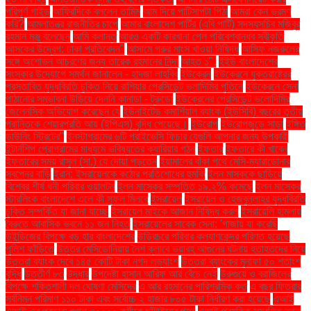
পরিপূর্ণ গাইড
আফ্রিদিকে বললেন তামিম
আম দিয়ে পাটিসাপটা পিঠা
আমরা কেন ভ্রমণ
করি?
আমলাতন্ত্র রাজনীতির চাপে
আমার বাংলাদেশ পার্টির (এবি পার্টি) সদস্যসচিব মজিবুর
রহমান মঞ্জু বলেছেন
আমি ক্লান্ত
আরও একটি কারখানা পেল পরিবেশবান্ধব স্বীকৃতি
আসকের উদ্বেগ: ঢাকা প্রতিবেদন"
আসামে গরুর মাংস খাওয়া নিষিদ্ধ
আসিফ নজরুলের
সঙ্গে অশোভন আচরণের জন্য তারেক রহমানের নিন্দা
আহত ১".
ইইউ বাংলাদেশের
সংস্কার উদ্যোগে সমর্থন জানালেন - হাদজা লাহবিব
ইউক্রেন
ইউক্রেনে যুক্তরাষ্ট্রের
প্রস্তাবিত যুদ্ধবিরতি চুক্তি নিয়ে রাশিয়ার প্রেসিডেন্ট ভ্লাদিমির পুতিনে
ইউক্রেনে সেনা
পাঠানোর সম্ভাবনা উড়িয়ে দেননি কানাডা - ট্রুডো
ইউক্রেনের প্রেসিডেন্ট ভলোদিমির
জেলেনস্কি অভিযোগ করেছেন যে
ইউনাইটেড কমার্শিয়াল ব্যাংক (ইউসিবি) বছরের তৃতীয়
প্রান্তিকে শেয়ারপ্রতি আয় (ইপিএস) বৃদ্ধি পেয়েছে।
ইউরোপ
ইউরোপজুড়ে সাড়া
ইঙ্গিত
ডাউনিং স্ট্রিটের"
ইনস্টাগ্রামের ৬টি প্রাইভেসি ফিচার যেগুলি আপনার জন্য উপকারী
ইন্টার্নশিপ প্রোগ্রামের মাধ্যমে ভবিষ্যতের ক্যারিয়ার গঠন
ইফতার
ইফতারে কী খাবেন
ইফতারের সময় রাসুল (সা.) যে দোয়া পড়তেন
ইয়ামালের বাঁকা পথে মেসি-ম্যারাডোনার
স্বপ্নের বাড়ি
ইরান: ইসরায়েলকে কঠোর প্রতিশোধের হুমকি
ইলন মাস্ককে ছাড়িয়ে
বিশ্বের শীর্ষ ধনী পরিবার ওয়ালটন
ইলন মাস্কের সম্পত্তি ১৯.২% কমেছে
ইলন মাস্কের
স্টারলিংক বাংলাদেশে এলে কী সুফল মিলবে
ইসরায়েল
ইসরায়েল ও হেজবুল্লাহর যুদ্ধবিরতি
চুক্তি সম্পর্কিত যা জানা যাচ্ছে
ইসরায়েল মাইকে আজান নিষিদ্ধ করল
ইসরায়েলি হামলায়
বৈরুতে আবাসিক ভবনে ১১ জন নিহত
ইসরায়েলের সাবেক সেনা: 'গাজায় যা করেছি
উইন্ডিজের বিপক্ষে বড় হার বাংলাদেশের
উড়িরচরে পরিবার কল্যাণকেন্দ্র পরিণত হয়েছে
পুলিশ ফাঁড়িতে
উত্তর মেসিডোনিয়ায় নৈশ ক্লাবে ভয়াবহ আগুনের ঘটনায় হতাহতদের নিয়ে
উত্তরা ব্যাংক দেবে ১৪৫ কোটি টাকা নগদ লভ্যাংশ
উত্তরা ব্যাংকের মুনাফা ৫০ শতাংশ
বৃদ্ধি
উত্তীর্ণ ৮৩
উদ্ধার
উপদেষ্টা হাসান আরিফ আর বেঁচে নেই
উরুগুয়ে ও ব্রাজিলের
বিপক্ষে শক্তিশালী দল ঘোষণা মেসিদের
এ আর রহমানের পারিশ্রমিক কত
এ বছর ফিতরার
সর্বনিম্ন পরিমাণ ১১০ টাকা এবং সর্বোচ্চ ২ হাজার ৮০৫ টাকা নির্ধারণ করা হয়েছে
এআই