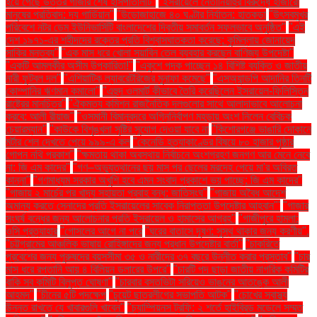
হয়ে গেছে উত্তর গাজার শেষ হাসপাতালটি"
"ইসরায়েলে নেতানিয়াহুর বিরুদ্ধে হাজারো
মানুষের প্রতিবাদ: দ্য গার্ডিয়ান"
"উড়োজাহাজে ৪০ ঘণ্টার নির্যাতন: হাতকড়া
"উৎসবমুখর
পরিবেশে নটর ডেম ইউনিভার্সিটি বাংলাদেশের দ্বিতীয় সমাবর্তন সফলভাবে অনুষ্ঠিত"
"এই
দেশ ১৯৭১-এর শহীদদের রক্তের প্রতি বিশ্বাসঘাতকতা করেছে: কুমিল্লায় জোনায়েদ
সাকির মন্তব্য"
"এক মাস ধরে খোলা সয়াবিন তেল ব্যবহার করছেন বাণিজ্য উপদেষ্টা"
"একটি আমলকীর অসীম উপকারিতা!"
"একুশে পদক পাচ্ছেন ১৪ বিশিষ্ট ব্যক্তি ও জাতীয়
নারী ফুটবল দল"
"এশিয়াটিক ল্যাবরেটরিজের মুনাফা কমেছে"
"এসঅ্যান্ডপি আদানির তিনটি
কোম্পানির ঋণমান কমালো"
"এহুদ ওলমার্ট কীভাবে তৈরি করেছিলেন ইসরায়েল-ফিলিস্তিন
রাষ্ট্রের মানচিত্র"
"ঐকমত্য কমিশন রাজনৈতিক দলগুলোর সাথে আলাদাভাবে আলোচনা
করবে: আলী রীয়াজ"
"ওসমানী বিমানবন্দরে অগ্নিনির্বাপণ মহড়ায় অংশ নিলেন বেবিচক
চেয়ারম্যান"
"কাউকে বিশৃঙ্খলা সৃষ্টির সুযোগ দেওয়া যাবে না
"কিশোরগঞ্জে ভাঙারি দোকানে
মর্টার শেল দেখতে পেয়ে ৯৯৯-এ কল
"কেনেডি হত্যাকাণ্ডের বিষয়ে ৮০ হাজার পৃষ্ঠার
গোপন নথি প্রকাশ"
"ক্ষমতায় থাকা অবস্থায় নির্বাচনে অংশগ্রহণ জনগণ আর মেনে নেবে
না: জি এম কাদের"
"গণ–অভ্যুত্থানের ছয় মাস পর ছেলের মরদেহ পেয়ে মা'র অবিরত
কান্না"
"গণমাধ্যম সরকার অখুশি হবে এমন সংবাদ প্রকাশে ভয় পাচ্ছে: জি এম কাদের"
"গাজায় ২ মার্চের পর খাদ্য সহায়তা প্রবাহ বন্ধ: জাতিসংঘ"
"গাজায় অবৈধ আদেশ
অমান্য করতে সেনাদের প্রতি ইসরায়েলের সাবেক নিরাপত্তা উপদেষ্টার আহ্বান"'
"গাজার
সংঘর্ষ বন্ধের জন্য আলোচনার প্রতি ইসরায়েল ও হামাসের আগ্রহ"
"গাজীপুরে হামলা:
ওসি প্রত্যাহার
"গোসলের আগে না পরে
"ঘরের বাতাসে দূষণ: সুস্থ থাকার জন্য করণীয়".
"চট্টগ্রামের আঞ্চলিক ভাষায় রোহিঙ্গাদের জন্য প্রধান উপদেষ্টার বার্তা"
"চাকরিতে
প্রবেশের জন্য পুরুষদের বয়সসীমা ৩৫ ও নারীদের ৩৭ বছরে উন্নীত করার প্রস্তাব"
"চার
মাস ধরে রপ্তানি আয় ৪ বিলিয়ন ডলারের উপরে"
"চারটি পদ ছাড়া জাতীয় নাগরিক কমিটির
বাকি সব কমিটি বিলুপ্ত ঘোষণা"
"চারবার বসতভিটা সরিয়েও ভাঙনের আতঙ্কে আলী
আহমদ"
"চীনের ৫টি পদক্ষেপ
"চুয়েট ছাত্রলীগের সভাপতি আটক"
"চোখের স্বাস্থ্য
উন্নত রাখতে যে খাবারগুলি খাবেন"
"চ্যাম্পিয়নস ট্রফি: ২ শর্তে হাইব্রিড মডেলে সম্মত