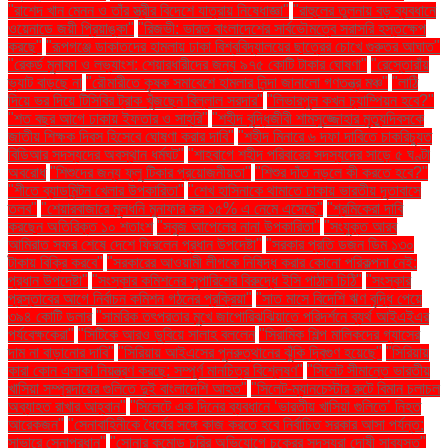
"রাশেদ খান মেনন ও তাঁর স্ত্রীর বিদেশে যাত্রায় নিষেধাজ্ঞা"
"রাহুলের তুলনায় বড় ব্যবধানে
ওয়েনাডে জয়ী প্রিয়াঙ্কা"
"রিজভী: ভারত বাংলাদেশের সার্বভৌমত্বে সরাসরি হস্তক্ষেপ
করছে"
"রূপগঞ্জে ডাকাতদের হামলায় ঢাকা বিশ্ববিদ্যালয়ের ছাত্রের চোখে গুরুতর আঘাত"
"রেকর্ড মুনাফা ও লভ্যাংশ: শেয়ারধারীদের জন্য ৯৭৫ কোটি টাকার ঘোষণা"
"রেস্তোরাঁয়
ভ্যাট বাড়ছে না
"রৌমারীতে কৃষক সমাবেশে হামলার নিন্দা জানালো গণতন্ত্র মঞ্চ"
"লাঠি
দিয়ে ভর দিয়ে টিসিবির ট্রাক খুঁজছেন বিল্লাল সরদার"
"লিভারপুল কখন চ্যাম্পিয়ন হবে?"
"শত বছর আগে ঢাকায় ইফতার ও সাহ্‌রি"
"শহীদ বুদ্ধিজীবী শামসুজ্জোহার মৃত্যুদিবসকে
জাতীয় শিক্ষক দিবস হিসেবে ঘোষণা করার দাবি"
"শহীদ মিনারে ৬ দফা দাবিতে চাকরিচ্যুত
বিডিআর সদস্যদের অবস্থান ধর্মঘট"
"শাহবাগে শহীদ পরিবারের সদস্যদের সাড়ে ৫ ঘণ্টা
অবরোধ
"শিশুদের জন্য ফ্লু টিকার প্রয়োজনীয়তা"
"শিশুর দাঁত নড়লে কী করতে হবে?"
"শীতে ব্যাডমিন্টন খেলার উপকারিতা"
"শেখ হাসিনাকে থামাতে ঢাকায় ভারতীয় দূতাবাসে
তলব"
"শেয়ারবাজারে মূলধনি মুনাফার কর ১৫% এ নেমে এসেছে"
"শ্রমিকেরা দাবি
করছেন অতিরিক্ত ১০ শতাংশ
"সবুজ আপেলের নানা উপকারিতা"
"সংযুক্ত আরব
আমিরাত সফর শেষে দেশে ফিরলেন প্রধান উপদেষ্টা"
"সরকার প্রতি ডজন ডিম ১৩০
টাকায় বিক্রি করবে"
"সরকারের আওয়ামী লীগকে নিষিদ্ধ করার কোনো পরিকল্পনা নেই:
প্রধান উপদেষ্টা"
"সংস্কার কমিশনের সুপারিশের বিরুদ্ধে ইসি পাঠাল চিঠি"
"সংস্কার
প্রস্তাবের আগে নির্বাচন কমিশন গঠনের প্রক্রিয়া"
"সাত মাসে বিদেশি ঋণ বৃদ্ধি পেয়ে
৩৯৪ কোটি ডলার
"সামরিক তৎপরতার মুখে জাপোরিঝঝিয়াতে পরিদর্শনে ব্যর্থ আইএইএর
পর্যবেক্ষকেরা"
"সিটিকে আরও ডুবিয়ে সালাহ বললেন
"সিরামিক শিল্প মালিকদের গ্যাসের
দাম না বাড়ানোর দাবি"
"সিরিয়ায় আইএসের পুনরুত্থানের ঝুঁকি দ্বিগুণ হয়েছে"
"সিরিয়ায়
কারা কোন এলাকা নিয়ন্ত্রণ করছে: সম্পূর্ণ মানচিত্র বিশ্লেষণ"
"সিলেট সীমান্তে ভারতীয়
খাসিয়া সম্প্রদায়ের গুলিতে দুই বাংলাদেশি আহত"
"সিলেট-ম্যানচেস্টার রুটে বিমান চলাচল
অব্যাহত রাখার আহ্বান"
"সিলেটে এক দিনের ব্যবধানে ‘ভারতীয় খাসিয়া গু‌লিতে’ নিহত
আরেকজন"
"সেনাবাহিনীকে ধৈর্যের সঙ্গে কাজ করতে হবে নির্বাচিত সরকার আসা পর্যন্ত:
সাভারে সেনাপ্রধান"
"সোনার কমোড চুরির অভিযোগে চক্রের সদস্যরা দোষী সাব্যস্ত"