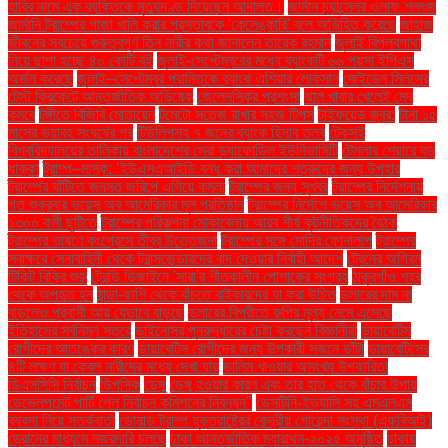
হাবিব নামে এক ব্যক্তিকে মৃত্যুদণ্ড দিয়েছেন আদালত।
জার্মান চ্যান্সেলর ওলাফ শলৎজ
জার্মানি ট্রাম্পের গাজা খালি করার প্রস্তাবকে 'কেলেঙ্কারি' বলে অভিহিত করেছে
জাহাজ
জীবনের সবচেয়ে গুরুত্বপূর্ণ তিন নারীর কথা জানালেন তারেক রহমান
জুলাই বিপ্লবগাথা
নিয়ে ছাপা হচ্ছে ৪০ কোটি বই
জুলাই-সেপ্টেম্বরের মধ্যে ব্যাংকটি ৬৬ পয়সা ইপিএস
অর্জন করেছে
জুলাই–সেপ্টেম্বর প্রান্তিকে ব্যাংক এশিয়ার লোকসান
জেইডেন সিলসের
টেস্ট ক্রিকেটে আন্তর্জাতিক অভিষেক
জেলেনস্কির প্রশংসা
ঝাল খাবার খেলেই মেদ
কমবে
টঙ্গীতে বিজিবি মোতায়েন
টমেটো সতেজ রাখার সহজ টিপস
টাইফয়েড জ্বর:
টানা ১৫
মাসের ভয়াবহ সংঘর্ষের পর
টিউলিপসহ ৭ জনের ব্যাংক হিসাব তলব
টেকসই
বিশ্ববিদ্যালয়ের তালিকায় বাংলাদেশের সেরা ড্যাফোডিল ইউনিভার্সিটি
টেসলার শেয়ারে বড়
ধাক্কা
ট্রাম্প–মাস্ক: ‘ইউএসএআইডি বন্ধ করা আমাদের শত্রুদের জন্য উপহার
ট্রাম্পের ঘাঁটিতে জনমত জরিপে এগিয়ে কমলা
ট্রাম্পের জন্য সুখবর
ট্রাম্পের নির্দেশনায়
গত শুক্রবার ভয়েস অব আমেরিকার মূল প্রতিষ্ঠান
ট্রাম্পের নির্দেশে ভয়েস অব আমেরিকার
১৩০০ কর্মী ছুটিতে
ট্রাম্পের পরিকল্পনা মোকাবেলায় আরব শীর্ষ কূটনীতিকদের বৈঠক
ট্রাম্পের ভাষণে কংগ্রেসে তীব্র উত্তেজনা
ট্রাম্পের সঙ্গে মোদির ফোনালাপ
ট্রাম্পের
স্বাক্ষরে সেনাবাহিনী থেকে ট্রান্সজেন্ডারদের বাদ দেওয়ার নির্বাহী আদেশ
ট্রেনের অগ্রিম
টিকিট বিক্রি শুরু
ট্রেন্ডি ডিজাইনে 'সারা'র শীতকালীন পোশাকের সংগ্রহ
ঠাকুরগাঁও শহর
থেকে অপহৃত হন
ঠান্ডা-কাশি থেকে বাঁচতে বাইকারদের যা করা উচিত
ডলারের দাম না
বাড়লেও প্রবাসী আয় যেভাবে বাড়ছে
ডলারের বিপরীতে রুপির মূল্য নেমে এসেছে
ইতিহাসের সর্বনিম্ন স্তরে
ডাইনোসর পুনরুদ্ধারের চেষ্টা করছেন বিজ্ঞানীরা
ডায়াবেটিস
রোগীদের আতঙ্কের কারণ
ডায়াবেটিস রোগীদের জন্য উপকারী সজনে ডাঁটা
ডায়াবেটিসের
৪টি লক্ষণ যা কেবল নারীদের মধ্যে দেখা যায়
ডালিম খাওয়ার অসংখ্য উপকারিতা
ডিএসসিসি নির্বাচন
ডিপসিক
ডেঙ্গু
ডেঙ্গু হওয়ার কারণ এবং তার হাত থেকে বাঁচার উপায়
ডেভেলপমেন্ট পার্টি পেল নির্বাচন কমিশনের নিবন্ধন"
ডেসটিনি-ইভ্যালি সহ এমএলএম
ব্যবসা নিয়ে সতর্কবার্তা
ডোনাল্ড ট্রাম্প যুক্তরাষ্ট্রের কেন্দ্রীয় গোয়েন্দা সংস্থা (এফবিআই)
ড্রোনের মাধ্যমে নজরদারি চলছে
ঢাকা আন্তর্জাতিক ম্যারাথন-২০২৫ অনুষ্ঠিত
ঢাকায়