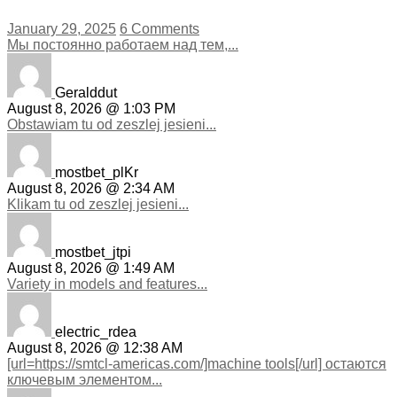
January 29, 2025
6 Comments
Мы постоянно работаем над тем,...
Geralddut
August 8, 2026 @ 1:03 PM
Obstawiam tu od zeszlej jesieni...
mostbet_plKr
August 8, 2026 @ 2:34 AM
Klikam tu od zeszlej jesieni...
mostbet_jtpi
August 8, 2026 @ 1:49 AM
Variety in models and features...
electric_rdea
August 8, 2026 @ 12:38 AM
[url=https://smtcl-americas.com/]machine tools[/url] остаются
ключевым элементом...