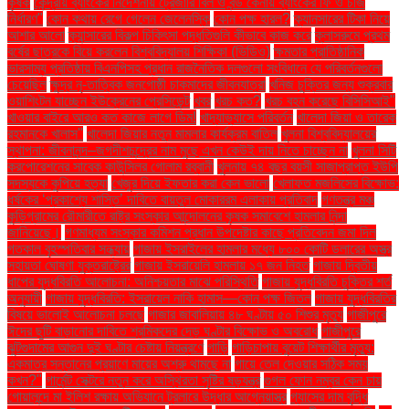
কৃষক
কেন্দ্রীয় ব্যাংকের নির্দেশনায় ট্রেজারি বিল ও বন্ড কেনায় ব্যাংকের ফি ও চার্জ
নির্ধারণ"
কোন কথায় রেগে গেলেন জেলেনস্কি
কোন পক্ষ হারল?
ক্যানসারের টিকা নিয়ে
আশার আলো
ক্যান্সারের বিকল্প চিকিৎসা পদ্ধতিগুলি কীভাবে কাজ করে
ক্লাসরুমে প্রথম
বর্ষের ছাত্রকে বিয়ে করলেন বিশ্ববিদ্যালয় শিক্ষিকা (ভিডিও)
ক্ষমতার প্রাতিষ্ঠানিক
ভারসাম্য প্রতিষ্ঠায় বিএনপিসহ প্রধান রাজনৈতিক দলগুলো সংবিধানে যে পরিবর্তনগুলো
চেয়েছিল
ক্ষুদ্র নৃ-তাত্বিক জনগোষ্ঠী চাকমাদের জীবনযাত্রা
খনিজ চুক্তির জন্য শুক্রবার
ওয়াশিংটন যাচ্ছেন ইউক্রেনের প্রেসিডেন্ট
খবর
খরচ কত?
খরচ বহন করেছে বিসিসিআই"
খাওয়ার বাইরে আরও কত কাজে লাগে ডিম!
খাদ্যাভ্যাসে পরিবর্তন
খালেদা জিয়া ও তারেক
রহমানকে খালাস''
খালেদা জিয়ার নতুন মামলার কার্যক্রম বাতিল
খুলনা বিশ্ববিদ্যালয়ের
স্থাপনা: জীবনানন্দ–জগদীশচন্দ্রের নাম মুছে এখন কেউই দায় নিতে চাচ্ছেন না
খুলনা সিটি
করপোরেশনের সাবেক কাউন্সিলর গোলাম রব্বানী
খুলনায় ৭৪ বছর বয়সী সাজাপ্রাপ্ত ইউপি
সদস্যকে কুপিয়ে হত্যা
খেজুর দিয়ে ইফতার করা কেন ভালো
খেলাফত মজলিসের বিক্ষোভ:
ধর্ষকের ‘প্রকাশ্যে শাস্তি’ দাবিতে বায়তুল মোকাররম এলাকায় প্রতিবাদ
গণতন্ত্র মঞ্চ
কুড়িগ্রামের রৌমারীতে রাষ্ট্র সংস্কার আন্দোলনের কৃষক সমাবেশে হামলার নিন্দা
জানিয়েছে।
গণমাধ্যম সংস্কার কমিশন প্রধান উপদেষ্টার কাছে প্রতিবেদন জমা দিল
গতকাল বৃহস্পতিবার সন্ধ্যায়
গাজায় ইসরাইলের হামলার মধ্যে ৮০০ কোটি ডলারের অস্ত্র
সহায়তা ঘোষণা যুক্তরাষ্ট্রের
গাজায় ইসরায়েলি হামলায় ১৭ জন নিহত
গাজায় দ্বিতীয়
ধাপের যুদ্ধবিরতি আলোচনা: অনিশ্চয়তার মাঝে পরিস্থিতি
গাজায় যুদ্ধবিরতি চুক্তির শর্ত
অনুযায়ী
গাজায় যুদ্ধবিরতি: ইসরায়েল নাকি হামাস—কোন পক্ষ জিতল
গাজায় যুদ্ধবিরতির
বিষয়ে ভালোই আলোচনা চলছে
গাজার জাবালিয়ায় ৪৮ ঘণ্টায় ৫০ শিশুর মৃত্যু
গাজীপুরে
ঈদের ছুটি বাড়ানোর দাবিতে শ্রমিকদের দেড় ঘণ্টার বিক্ষোভ ও অবরোধ
গাজীপুরে
ঝুটগুদামের আগুন দুই ঘণ্টার চেষ্টায় নিয়ন্ত্রণে
গাড়ি
গাড়িচাপায় বুয়েট শিক্ষার্থীর মৃত্যু:
একমাত্র সন্তানের প্রয়াণে মায়ের অশ্রু থামছে না
গায়ে তেল দেওয়ার সঠিক সময়
কখন?"
গার্মেন্ট সেক্টরে নতুন করে অস্থিরতা সৃষ্টির ষড়যন্ত্র
গুগল ফোন নম্বর কেন চায়
গোয়ালন্দে মা ইলিশ রক্ষায় অভিযানে ট্রলারে উদ্ধার আগ্নেয়াস্ত্র
গ্যাসের দাম বৃদ্ধি