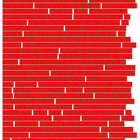
এআই এর প্রভাব: গুগল ৩০০০০ কর্মীকে ছাঁটাইয়ের পথে
এআই প্রযুক্তি সম্বলিত নতুন
দুটি ল্যাপটপ বাজারে
এক ম্যাচ হাতে রেখে সিরিজ জয় টাইগারদের
একই অ্যাপে সব সেবা:
পর্যটকদের জন্য নতুন উদ্যোগ
একটি আন্দোলন
একটি বই
একটি বার্গারের দাম ৫ লাখ
একদিনে সর্বোচ্চ ওমরাহ যাত্রী প্রবাহের রেকর্ড
এখন আর না খেয়ে থাকতে হয় না
এবং
তারুণ্যের দ্রোহ
এবার চীন-রাশিয়া থেকেও ছড়ানো হচ্ছে গুজব: শফিকুল আলম
এবার
পাকিস্তানে শহীদ বুদ্ধিজীবী দিবস পালিত
এবারের আইপিএলে কোন দলের নেতৃত্বে
আছেন কে?.
এবি পার্টিতে যোগ দিলেন বিশিষ্ট ব্যবসায়ী আবু রাইয়ান আশয়ারী
এয়ার
অ্যাম্বুলেন্সে ঢাকার হজরত শাহজালাল বিমানবন্দর ত্যাগ করে লন্ডনের পথে রওনা হলেন
খালেদা জিয়া
এশিয়াটিক ল্যাবরেটরিজ লিমিটেড প্রথম প্রান্তিকে মুনাফা করেছে
এসএসসি
ও সমমান পরীক্ষা শুরু হবে ১০ এপ্রিল
এসএসসি ফরম পূরণের সময়সীমা বাড়ানো হয়েছে
এ্যানিকে পাঠানো হচ্ছে বিশ্ব সাঁতারে
ওই দিন বিকেলে অলিউল্লাহকে বাড়ি থেকে তুলে
নেয় পুলিশ
ওয়ালটন ফ্রিজ কিনে ২০ লাখ টাকা পেলেন কলেজ শিক্ষার্থী রাশেদ আলী
ওয়াশিংটনে হেলিকপ্টারের সঙ্গে সংঘর্ষে উড়োজাহাজ নদীতে বিধ্বস্ত
কমিশন দেশের চারটি
প্রদেশ গঠনের পরিকল্পনা করছে
কয়লা আমদানি না হওয়া পর্যন্ত বিদ্যুৎকেন্দ্র বন্ধ থাকবে
কয়লাসঙ্কটের কারণে বন্ধ মহেশখালী তাপবিদ্যুৎ কেন্দ্র
করমজলে তিন দিনে ৭৫০০
দর্শনার্থী
কর্ণফুলী টানেল
কলসিন্দুর গ্রামের অদম্য মেয়েরা আবারও প্রমাণ করেছে তাদের
দক্ষতা
কলাম্বিয়া বিশ্ববিদ্যালয়ের শিক্ষার্থী
কাঁচা মরিচে
কানপাকা রোগ - এক গুরুত্বপুর্ণ
সমস্যা
কানাডাকে যুক্তরাষ্ট্রের অঙ্গরাজ্য হতে বললেন ট্রাম্প
কানাডায় নিখোঁজ প্রবাসী
বাংলাদেশি শিক্ষার্থীর মরদেহ উদ্ধার
কানাডার প্রধানমন্ত্রী জাস্টিন ট্রুডো পদত্যাগ করতে
যাচ্ছেন
কান্ট ও হিউমের দর্শনে গাজালির প্রভাব
কাভার্ডভ্যান-মোটরসাইকেল সংঘর্ষে
ছাত্রদল কর্মী নিহত
কার ক্ষতি
কার লাভ
কারিগরি শিক্ষা অধিদপ্তরে বিশাল নিয়োগ
কিছু
অধিনায়কত্বের নাম অনুমিত ছিল
কিছু ইঙ্গিত মিলছে
কিডনিতে পাথর ও করণীয়
কী আছে
তাতে?
কীভাবে খাবেন?
কীভাবে বুঝবেন শীতে পানি কম খাওয়া হচ্ছে?
কুড়িগ্রামে
দরিদ্রদের চাল বিতরণের তালিকা নিয়ে বিএনপির দুই পক্ষের সংঘর্ষ
কুমিল্লা সিটির সাবেক
মেয়র সূচনার জমি
কুয়েটে ভর্তি পরীক্ষা উপলক্ষে বিমানের বিশেষ ফ্লাইট
কৃত্রিম বুদ্ধিমত্তা