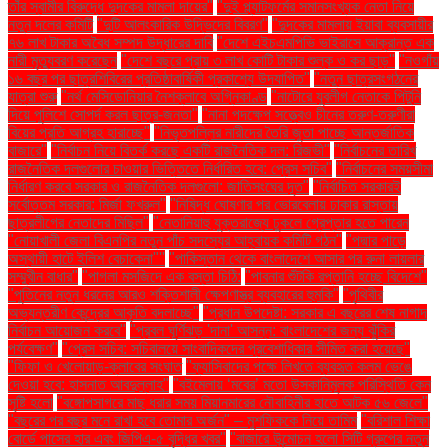
তাঁর স্বামীর বিরুদ্ধে দুদকের মামলা দায়ের"
"দুই প্ল্যাটফর্মের সমানসংখ্যক নেতা নিয়ে
নতুন দলের কমিটি
"দুটি আলংকারিক উদ্ভিদের বিবরণ"
"দুদকের মামলায় ইয়াবা ব্যবসায়ীর
৭৬ লাখ টাকার অবৈধ সম্পদ উদ্ধারের দাবি
"দেশে এইচএমপিভি ভাইরাসে আক্রান্ত এক
নারী মৃত্যুবরণ করেছেন
"দেশে বছরে প্রায় ৩ লাখ কোটি টাকার শুল্ক ও কর ছাড়"
"নওগাঁয়
১৬ বছর পর ছাত্রশিবিরের প্রতিষ্ঠাবার্ষিকী প্রকাশ্যে উদযাপিত"
"নতুন ছাত্রসংগঠনের
যাত্রা শুরু
"নর্থ মেসিডোনিয়ার নৈশক্লাবে অগ্নিকাণ্ড
"নাটোরে যুবলীগ নেতাকে পিটুনি
দিয়ে পুলিশে সোপর্দ করল ছাত্র-জনতা"
"নানা পদক্ষেপ সত্ত্বেও চীনের তরুণ-তরুণীরা
বিয়ের প্রতি আগ্রহ হারাচ্ছে"
"নিভৃতপল্লির নারীদের তৈরি জুতা পাচ্ছে আন্তর্জাতিক
বাজারে"
"নির্বাচন নিয়ে বিতর্ক করছে একটি রাজনৈতিক দল: রিজভী"
"নির্বাচনের তারিখ
রাজনৈতিক দলগুলোর চাওয়ার ভিত্তিতে নির্ধারিত হবে: প্রেস সচিব"
"নির্বাচনের সময়সীমা
নির্ধারণ করবে সরকার ও রাজনৈতিক দলগুলো: জাতিসংঘের দূত"
"নির্বাচিত সরকারই
সর্বোত্তম সরকার: মির্জা ফখরুল"
"নিষিদ্ধ ঘোষণার পর ভোরবেলায় ঢাকার রাস্তায়
ছাত্রলীগের নেতাদের মিছিল"
"নেতানিয়াহু যুক্তরাজ্যে ঢুকলে গ্রেপ্তার হতে পারেন
"নোয়াখালী জেলা বিএনপির নতুন পাঁচ সদস্যের আহ্বায়ক কমিটি গঠন"
"পদ্মার পাড়ে
অস্থায়ী হাটে ইলিশ বেচাকেনা"''
"পাকিস্তান থেকে বাংলাদেশে আসার পর রুনা লায়লার
সম্মুখীন বাধার"
"পাগলা মসজিদে এক বস্তা চিঠি:
"পাবনার শুঁটকি রপ্তানি হচ্ছে বিদেশে"
"পুতিনের নতুন ধরনের আরও শক্তিশালী ক্ষেপণাস্ত্র ব্যবহারের হুমকি"
"পৃথিবীর
অভ্যন্তরীণ কেন্দ্রের আকৃতি বদলাচ্ছে"
"প্রধান উপদেষ্টা: সরকার এ বছরের শেষ নাগাদ
নির্বাচন আয়োজন করবে"
"প্রবল ঘূর্ণিঝড় 'দানা' আসন্ন: বাংলাদেশের জন্য ঝুঁকির
পর্যবেক্ষণ"
"প্রেস সচিব: সচিবালয়ে সাংবাদিকদের প্রবেশাধিকার সীমিত করা হয়েছে"
"ফিফা ও খেলোয়াড়-ক্লাবের সংঘাত
"ফ্যাসিবাদের পক্ষে লিখতে ব্যবহৃত কলম ভেঙে
দেওয়া হবে: হাসনাত আবদুল্লাহ"
"বইমেলায় ‘মবের’ মতো উসকানিমূলক পরিস্থিতি কেন
সৃষ্টি হলো
"বঙ্গোপসাগরে মাছ ধরার সময় মিয়ানমারের নৌবাহিনীর হাতে আটক ৫৬ জেলে"
"বছরের পর বছর মনে রাখা হবে তোমার অর্জন" – মুশফিককে নিয়ে তামিম
"বরিশাল শিক্ষা
বোর্ডে পাসের হার এবং জিপিএ-৫ বৃদ্ধির খবর"
"বাজারে উন্মোচন হলো সিটি গ্রুপের নতুন