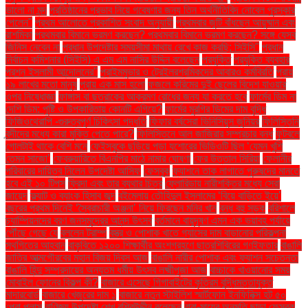
ভালো না মন্দ
প্রতিষ্ঠানের প্রভাব নিয়ে গবেষণার জন্য তিন অর্থনীতিবিদ নোবেল পুরস্কার
পেলেন"
প্রথম আলোতে প্রকাশিত সংবাদ অনুযায়ী
প্রথমবার জুটি বাঁধছেন আয়ুষ্মান এবং
রাশমিকা
প্রথমবার বিমানে ভ্রমণ করছেন? প্রথমবার বিমানে ভ্রমণ করছেন? সঙ্গে যেসব
জিনিস নেবেন না
প্রধান উপদেষ্টার সময়সীমা মাথায় রেখে কাজ করছি: সিইসি"
প্রধান
নির্বাচন কমিশনার (সিইসি) এ এম এম নাসির উদ্দিন বলেছেন
প্রযুক্তি
প্রযুক্তি ব্যবহার
প্রশ্ন ইসলামী আন্দোলনের"
প্রাইমমুভার ও ট্রেইলরশ্রমিকদের আবারও কর্মবিরতি
প্রায়
১৯ লাখের মতো মানুষ
প্রায় এক মাস হলো
ফজলে করিমের দুই ছেলের বিদেশ যাওয়ার
ওপর নিষেধাজ্ঞা
ফাঙ্গাস বা ছত্রাকের আক্রমণ রোধের জন্য যা করতে হবে
ফার্মের ডিম না
দেশি ডিম: পুষ্টি ও উপকারিতায় কোনটি এগিয়ে?
ফার্মের মুরগির ডিমের দাম বৃদ্ধি
ফিজিওথেরাপি -গুরুত্বপূর্ণ চিকিৎসা পদ্ধতি
ফিফার বর্ষসেরা ভিনিসিয়ুস জুনিয়র
ফিলিস্তিনি
বন্দীদের মধ্যে কারা মুক্তি পেতে পারে?
ফিলিস্তিনে আল জাজিরার সম্প্রচার বন্ধ
ফুটবলে
গোলটাই থাকে বেশি মনে
ফেইসবুকে ছড়িয়ে পড়া যশোরের ভিডিওটি ছিল ‘যেমন খুশি
তেমন সাজো’
ফেব্রুয়ারিতে বিএনপির মাঠে নামার ঘোষণা
ফের উত্তাল সিরিয়া
ফেলানীর
পরিবারের দায়িত্ব নিলেন উপদেষ্টা আসিফ
ফেসবুক
ফ্যাশনে তাক লাগাতে পুরুষদের মানতে
হবে এই ১০ টিপস
ফ্রিদা এবং তার ব্যথার চিত্র
ফ্লোরিডায় নারীশক্তির মধ্যে সেরা
জায়েদ
ফ্ল্যাট ও ব্যাংক হিসাব জব্দ
বইমেলায় তৌহিদুল ইসলামের ‘বিয়ে বাড়িতে ইয়ে’
বছরের প্রথম দিনেই ‘স্বৈরাচারী অঞ্জনা’ নিয়ে ফিরছেন মনির খান
বন্ধ বহু সড়ক
বরিশালে
চ্যাম্পিয়নদের বরণ জনসমুদ্রের আনন্দ উৎসব
বর্তমানে বায়ুদূষণ এমন এক ভয়াবহ পর্যায়ে
পৌঁছে গেছে যে
বললেন ট্রাম্প
বস্ত্র ও পোশাক খাতে গ্যাসের দাম বাড়ানোর পরিকল্পনা
স্থগিতের আহ্বান
বাকৃবিতে ১২০০ শিক্ষার্থীর অংশগ্রহণে ছাত্রশিবিরের গণইফতার
বাঙালি
জাতির আত্মগৌরবের মহান বিজয় দিবস আজ
বাঙালি নারীর পোশাক এবং ফ্যাশন সচেতনতা
বাঙালি হিন্দু সম্প্রদায়ের অন্যতম ধর্মীয় উৎসব লক্ষ্মীপূজা আজ
বাচ্চাকে খাওয়ানোর সময়
মোবাইল ফোনের বিকল্প কী?
বাজারে এসেছে গিগাবাইটের কৃত্রিম বুদ্ধিমত্তাযুক্ত
মাদারবোর্ড
বাজারে খেজুরের দাম ১
বাজারে নতুন স্টাইলিশ স্মার্টফোন ইনফিনিক্স হট ৫০
প্রো প্লাস
বাণিজ্য উপদেষ্টা শেখ বশিরউদ্দীন বলেছেন
বাবা-মায়ের অনুমতি ছাড়া ফেসবুক