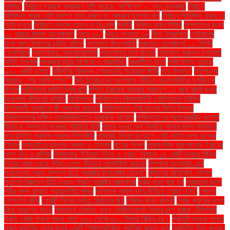
আমির"
নির্বাচন প্রসঙ্গে ধূম্রজাল সৃষ্টি করেছে 'সংক্ষিপ্ত' ও 'বৃহৎ সংস্কার'
নির্বাচন
বিলম্বিত করার চেষ্টা জনগণ সহ্য করবে না: নজরুল ইসলাম খান
নির্বাচন বিলম্বিত করার যে
চেষ্টা চলছে
নির্বাচনে বিলম্ব মানবে না বিএনপি
নির্বাহী
নিষিদ্ধ করল ইসিবি
নিষ্পত্তির জন্য
২০ হাজার মামলা অপেক্ষমাণ
নিহত ৫৯"
নিহত অন্তত ৩৬
নীলা ইসরাফিল
নেইমারের
সঙ্গে আল হিলালের চুক্তি বাতিল
ন্যাশনাল জিওগ্রাফি
পঞ্চগড়ে তাপমাত্রা ১০ ডিগ্রি
সেলসিয়াস
পড়াশোনায় অমনোযোগিতা
পড়াশোনার চাপ বাড়ছে
পদত্যাগ করলেন উপদেষ্টা
নাহিদ ইসলাম
পদবঞ্চনা নিয়ে বিক্ষোভ ও মারামারি"
পরবর্তীতে মৃত্যু
পরিশোধিত হয়েছে
২৪২ কোটি ডলার"
পরীমণির বিরুদ্ধে গ্রেফতারি পরোয়ানা জারি
পরে উদ্ধার"
পর্তুগালের
পরাজয়; শেষ আটে স্পেন""
পর্দা উন্মোচনের অপেক্ষায় টোকিও আন্তর্জাতিক চলচ্চিত্র
উৎসব
পর্যটকদের কাটল নির্ঘুম রাত
পশ্চিম ইরাকের আনবার প্রদেশে ১৭ বছর বয়সী হুদার
(ছদ্মনাম) জীবনের কাহিনি
পাকিস্তান
পাকিস্তান বিমানবাহিনী চ্যাম্পিয়নস ট্রফির
উদ্বোধনী অনুষ্ঠানে কী প্রদর্শন করবে?
পাকিস্তানে ট্রেনের সব জিম্মি উদ্ধার
পাকিস্তানের দক্ষিণ ওয়াজিরিস্তানে কারফিউ আরোপ
পাকিস্তানের প্রধানমন্ত্রীর খালেদা
জিয়াকে সুস্থতার শুভেচ্ছা জানিয়ে চিঠি
পাচার হওয়া অর্থ ফিরিয়ে আনার জন্য কানাডার
সহযোগিতা প্রার্থনা প্রধান উপদেষ্টার
পাঠ্যবই বিতরণের আগে নোট-গাইড ছাপা বন্ধের
নির্দেশ
পাঠ্যবইয়ে র‍্যাপার সেজান ও হান্নান
পায়ের শিকল
পারমাণবিক আলোচনায় ইরানের
পাশে চীন ও রাশিয়া
পিকাসোর ‘উইমেন উইথ এ ওয়াচ’ নিলামে ১৪ কোটি ডলারে বিক্রি
পিঠের ব্যথা থেকে মুক্তি পেতে কীভাবে মোকাবিলা করবেন
পিলখানা হত্যাকাণ্ডের
পুনঃতদন্ত দ্রুত সম্পন্ন হবে: স্বরাষ্ট্র উপদেষ্টার ঘোষণা"
পুতিনের হানিট্র্যাপ কৌশল
পুতুলের বিরুদ্ধে চিঠি এখনও পায়নি পররাষ্ট্র মন্ত্রণালয়
পুরুষ যখন বাবা হন
পুরুষদের জন্য
শরীর সুস্থ রাখতে প্রয়োজনীয় খাবার
পুলিশকে হামলা করে ছিনিয়ে নেয়ার চেষ্টা"
পেছনে
ফেললেন রদ্রি
পেনাল্টি মিসের ম্যাচে রিয়ালের জয়
পেঁয়াজ ছাড়া রান্না!
পোষা কুকুরের জন্য
বিয়ে ভাঙলেন কনে!
প্রতারণা ঠেকাতে নতুন ভেরিফিকেশন ফিচার চালু করছে টেলিগ্রাম
প্রতি কেজি শুকনা শজন পাতা ৩৫০ থেকে ৪০০ টাকায় বিক্রি হয়।
প্রতিটি ব্যাংক শাখায়
স্কুল ব্যাংকিং চালুর জন্য একটি শিক্ষাপ্রতিষ্ঠান প্রতিষ্ঠা করতে হবে
প্রতিদিন ডিম খাওয়া: