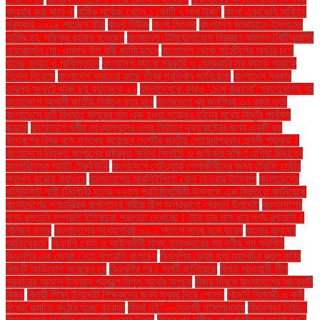
ব্যবহার করা যাবে না
বার্ষিক সর্বোচ্চ বেতন ১ কোটি ৭ লাখ টাকা"
বাংলা একাডেমি সাহিত্য
পুরস্কার ২০২৪ পাচ্ছেন যাঁরা
বাংলা নিউজ
বাংলা সিনেমা
বাংলাদেশ জামায়াতে ইসলামের
আমির ডা. শফিকুর রহমান বলেছেন
বাংলাদেশ টেলিযোগাযোগ নিয়ন্ত্রণ কমিশন (বিটিআরসি)
চেয়ারম্যান মো. এমদাদ উল বারী জানিয়েছেন
বাংলাদেশ থেকে গার্মেন্টসের অর্ডার চলে
যাচ্ছে ভারত ও পাকিস্তানে
বাংলাদেশ ব্যাংক সরকারি ও বেসরকারি সব ব্যাংক শাখাকে
নির্দেশ দিয়েছে
বাংলাদেশ ভারতের কাছে তীব্র প্রতিবাদ জানিয়েছে
বাংলাদেশ সরকার
তারল্য সংকটে থাকা ছয় ব্যাংককে ২২
বাংলাদেশকে কারও ‘চোখ রাঙানো’ গ্রহণযোগ্য নয়
বাংলাদেশে আগামী জাতীয় নির্বাচন কবে হবে
বাংলাদেশে খুব জনপ্রিয় ৩০ রকম ভর্তা
বাংলাদেশে দুটি বিখ্যাত মানুষের নাম এক হওয়া সত্ত্বেও তাঁদের মধ্যে কিছুটা পার্থক্য
রয়েছে
বাংলাদেশে ধর্মীয় সংখ্যালঘুদের ওপর নির্যাতন যুক্তরাষ্ট্রের জন্য একটি বড়
উদ্বেগের বিষয় বলে মন্তব্য করেছেন দেশটির জাতীয় গোয়েন্দাপ্রধান তুলসী গ্যাবার্ড।
বাংলাদেশে নিযুক্ত জাপানের রাষ্ট্রদূত সাইদা শিনইচি ও জাইকার দক্ষিণ এশিয়া বিভাগের
মহাপরিচালক আইট টেরুইউকি
বাংলাদেশে নেটওয়ার্ক পেশাজীবীদের জন্য ট্রেনিং সেন্টার
স্থাপন করেছে হুয়াওয়ে
বাংলাদেশের আরসিইপিতে যোগ দেওয়ার উদ্যোগ
বাংলাদেশের
কমিউনিস্ট পার্টি (সিপিবি) দলের ৭৭তম প্রতিষ্ঠাবার্ষিকী উপলক্ষে এক বিবৃতিতে জানিয়েছে
বাংলাদেশের গণতান্ত্রিক রূপান্তরে নারীরা ছিল অগ্রভাগে -প্রধান উপদেষ্টা
বাংলাদেশের
পণ্য রপ্তানি সম্প্রতি ইতিবাচক প্রবণতা দেখাচ্ছে। টানা চার মাস ধরে পণ্য রপ্তানি ৪
বিলিয়ন ডলার
বাংলাদেশের সংখ্যাগরিষ্ঠ ৬১.১ শতাংশ মানুষ মনে করেন
বাংলার মানুষের
আতিথেয়তা'
বিএনপি নেতা ও আইনজীবী মাসুদ তালুকদারের সব দলীয় পদ স্থগিত
বিএনপির এক জ্যেষ্ঠ নেতা সম্প্রতি বলেছেন
বিএনপির জ্যেষ্ঠ যুগ্ম মহাসচিব রুহুল কবির
রিজভী অভিযোগ করেছেন যে
বিএনপির পর। দলটি জানিয়েছে
বিগত আওয়ামী লীগ
সরকারের আমলে উন্নয়ন প্রকল্পে বিপুল অর্থের অপচয়
বিজয় দিবসে বাংলাদেশের আরেকটি
বিজয়
বিদায়ী শিক্ষা উপদেষ্টা শিক্ষকদের জন্য সুখবর দিয়ে গেলেন
বিদেশি শিক্ষার্থী ও কর্মী
সংখ্যা কমাতে কঠোর হচ্ছে কানাডা
বিধবা নই” – দেবশ্রী গঙ্গোপাধ্যায়
বিধানসভা নির্বাচন