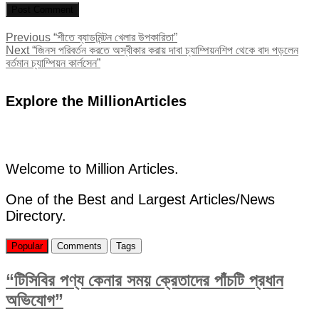
Post
Previous
Previous
“শীতে ব্যাডমিন্টন খেলার উপকারিতা”
Next
post:
Next
“জিনস পরিবর্তন করতে অস্বীকার করায় দাবা চ্যাম্পিয়নশিপ থেকে বাদ পড়লেন
navigation
post:
বর্তমান চ্যাম্পিয়ন কার্লসেন”
Explore the MillionArticles
Welcome to Million Articles.
One of the Best and Largest Articles/News
Directory.
Popular
Comments
Tags
“টিসিবির পণ্য কেনার সময় ক্রেতাদের পাঁচটি প্রধান
অভিযোগ”