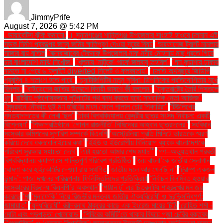
JimmyPrife
August 7, 2026 @ 5:42 PM
. ডায়াবেটিস ঝুঁকি কমানো:
। সুনামগঞ্জের শান্তিগঞ্জ উপজেলার সাংহাই হাওরে চলমান এই
সড়ক নির্মাণ প্রকল্পের জন্য জমির ক্ষতিপূরণ দেওয়া দূরের বিষয়
''অরফানেজ ট্রাস্ট মামলায়
সাজার রায় বাতিল
''কক্সবাজারের টেকনাফ উপজেলার নাফ নদীর মোহনায় মাছ ধরতে গিয়ে
চার বাংলাদেশি মাঝি নিখোঁজ''
''খুলনায় ‘নাটুকে’ পার্কে জলবায়ু তহবিল''
''ঘন কুয়াশায় ঢাকায়
নামতে না পেরে ৬ ফ্লাইট diverted সিলেট ও কলকাতায়''
''চলতি অর্থবছরে জিডিপি
প্রবৃদ্ধি ৪ শতাংশ হতে পারে''
''চ্যাটজিপিটির নতুন সুবিধা: ডিপসিকের প্রতিযোগিতার মুখে
বিপ্লব''
''বাইডেনের জাতির উদ্দেশে বিদায়ী ভাষণে কী বললেন''
''যুক্তরাষ্ট্রে তৈরি পিস্তলে
খুন
''রাষ্ট্রীয় পৃষ্ঠপোষকতায় লুটপাটের পথ বন্ধ করতে হবে: সাংবাদিক নেতা আজিজ"
''সুন্দরবনে নৌকায় দুই মণ হরিণের মাংস ফেলে পালাল চোর শিকারিরা''
'টিউলিপের
পদত্যাগপত্রে কী লেখা ছিল''
'ঢাকা বিশ্ববিদ্যালয় কেন্দ্রীয় ছাত্র সংসদ নির্বাচন: একটি
বিশ্লেষণ''
'শিক্ষাপ্রতিষ্ঠানে ‘গোপন রাজনীতি’ নিষিদ্ধের আহ্বান ছাত্রদলের''
'সংবিধান
সংস্কার কমিশনের সুপারিশ সম্পর্কে বিএনপি
‘অস্ট্রেলিয়া প্রতি মিনিটে ভারতকে স্মরণ
করিয়ে দেবে ধবলধোলাইয়ের কথা’
‘ইইউ ও ইউরোপীয় বিনিয়োগ ব্যাংক বাংলাদেশকে
পরিবেশ সুরক্ষায় সহায়তা দেবে’
‘এটা হয়তো আমার শেষ ম্যাচ’"
‘গণ–অভ্যুত্থান পরবর্তী
বিশ্ববিদ্যালয় ক্যাম্পাসে শান্তিপূর্ণ পরিবেশ প্রতিষ্ঠিত’
‘জয় বাংলা’কে জাতীয় স্লোগান
ঘোষণা করে হাইকোর্টের দেওয়া রায় স্থগিত
‘জাতীয় দলে আর খেলছি না’
‘ট্রাম্প একজন
উন্মাদ’: গাজা দখলের পরিকল্পনায় ফিলিস্তিনিদের প্রতিক্রিয়া
‘নির্বাচন বিলম্বিত হওয়ার
সংস্কারের বিরুদ্ধে বিএনপি’র অবস্থান’
‘পাঠান টু’ এর চিত্রনাট্য শাহরুখের মন জয়
করেছে
‘মা
‘মুনাফেকি’ নিয়ে রিজভীর মন্তব্য জাতীয় ঐক্যবিরোধী ও দুরভিসন্ধিপূর্ণ:
জামায়াত"
‘যুদ্ধবিরোধী’ রবীন্দ্রনাথ ঠাকুরের কাছে এক ইংরেজ মায়ের চিঠি
‘রোহিত শর্মা -
মোটা এবং গড়পড়তা খেলোয়াড়’
‘শিবিরের কমিটি’তে থাকার বিষয়ে পূজা চেরির বক্তব্য