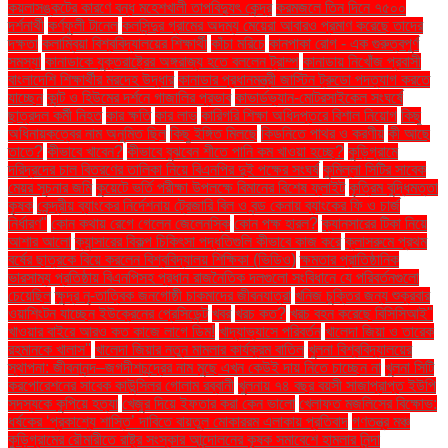
কয়লাসঙ্কটের কারণে বন্ধ মহেশখালী তাপবিদ্যুৎ কেন্দ্র
করমজলে তিন দিনে ৭৫০০
দর্শনার্থী
কর্ণফুলী টানেল
কলসিন্দুর গ্রামের অদম্য মেয়েরা আবারও প্রমাণ করেছে তাদের
দক্ষতা
কলাম্বিয়া বিশ্ববিদ্যালয়ের শিক্ষার্থী
কাঁচা মরিচে
কানপাকা রোগ - এক গুরুত্বপুর্ণ
সমস্যা
কানাডাকে যুক্তরাষ্ট্রের অঙ্গরাজ্য হতে বললেন ট্রাম্প
কানাডায় নিখোঁজ প্রবাসী
বাংলাদেশি শিক্ষার্থীর মরদেহ উদ্ধার
কানাডার প্রধানমন্ত্রী জাস্টিন ট্রুডো পদত্যাগ করতে
যাচ্ছেন
কান্ট ও হিউমের দর্শনে গাজালির প্রভাব
কাভার্ডভ্যান-মোটরসাইকেল সংঘর্ষে
ছাত্রদল কর্মী নিহত
কার ক্ষতি
কার লাভ
কারিগরি শিক্ষা অধিদপ্তরে বিশাল নিয়োগ
কিছু
অধিনায়কত্বের নাম অনুমিত ছিল
কিছু ইঙ্গিত মিলছে
কিডনিতে পাথর ও করণীয়
কী আছে
তাতে?
কীভাবে খাবেন?
কীভাবে বুঝবেন শীতে পানি কম খাওয়া হচ্ছে?
কুড়িগ্রামে
দরিদ্রদের চাল বিতরণের তালিকা নিয়ে বিএনপির দুই পক্ষের সংঘর্ষ
কুমিল্লা সিটির সাবেক
মেয়র সূচনার জমি
কুয়েটে ভর্তি পরীক্ষা উপলক্ষে বিমানের বিশেষ ফ্লাইট
কৃত্রিম বুদ্ধিমত্তা
কৃষক
কেন্দ্রীয় ব্যাংকের নির্দেশনায় ট্রেজারি বিল ও বন্ড কেনায় ব্যাংকের ফি ও চার্জ
নির্ধারণ"
কোন কথায় রেগে গেলেন জেলেনস্কি
কোন পক্ষ হারল?
ক্যানসারের টিকা নিয়ে
আশার আলো
ক্যান্সারের বিকল্প চিকিৎসা পদ্ধতিগুলি কীভাবে কাজ করে
ক্লাসরুমে প্রথম
বর্ষের ছাত্রকে বিয়ে করলেন বিশ্ববিদ্যালয় শিক্ষিকা (ভিডিও)
ক্ষমতার প্রাতিষ্ঠানিক
ভারসাম্য প্রতিষ্ঠায় বিএনপিসহ প্রধান রাজনৈতিক দলগুলো সংবিধানে যে পরিবর্তনগুলো
চেয়েছিল
ক্ষুদ্র নৃ-তাত্বিক জনগোষ্ঠী চাকমাদের জীবনযাত্রা
খনিজ চুক্তির জন্য শুক্রবার
ওয়াশিংটন যাচ্ছেন ইউক্রেনের প্রেসিডেন্ট
খবর
খরচ কত?
খরচ বহন করেছে বিসিসিআই"
খাওয়ার বাইরে আরও কত কাজে লাগে ডিম!
খাদ্যাভ্যাসে পরিবর্তন
খালেদা জিয়া ও তারেক
রহমানকে খালাস''
খালেদা জিয়ার নতুন মামলার কার্যক্রম বাতিল
খুলনা বিশ্ববিদ্যালয়ের
স্থাপনা: জীবনানন্দ–জগদীশচন্দ্রের নাম মুছে এখন কেউই দায় নিতে চাচ্ছেন না
খুলনা সিটি
করপোরেশনের সাবেক কাউন্সিলর গোলাম রব্বানী
খুলনায় ৭৪ বছর বয়সী সাজাপ্রাপ্ত ইউপি
সদস্যকে কুপিয়ে হত্যা
খেজুর দিয়ে ইফতার করা কেন ভালো
খেলাফত মজলিসের বিক্ষোভ:
ধর্ষকের ‘প্রকাশ্যে শাস্তি’ দাবিতে বায়তুল মোকাররম এলাকায় প্রতিবাদ
গণতন্ত্র মঞ্চ
কুড়িগ্রামের রৌমারীতে রাষ্ট্র সংস্কার আন্দোলনের কৃষক সমাবেশে হামলার নিন্দা