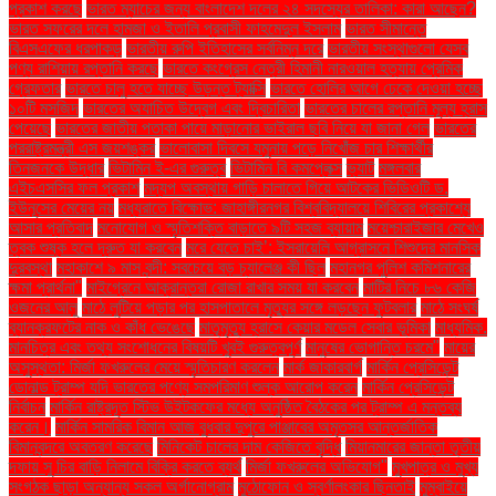
প্রকাশ করছে
ভারত ম্যাচের জন্য বাংলাদেশ দলের ২৪ সদস্যের তালিকা: কারা আছেন?
ভারত সফরের দলে হামজা ও ইতালি প্রবাসী ফাহমেদুল ইসলাম
ভারত সীমান্তে
বিএসএফের ধরপাকড়
ভারতীয় রুপি ইতিহাসের সর্বনিম্ন দরে
ভারতীয় সংস্থাগুলো যেসব
পণ্য রাশিয়ায় রপ্তানি করছে
ভারতে কংগ্রেস নেত্রী হিমানী নারওয়াল হত্যায় প্রেমিক
গ্রেফতার
ভারতে চালু হতে যাচ্ছে উড়ন্ত ট্যাক্সি
ভারতে হোলির আগে ঢেকে দেওয়া হচ্ছে
১০টি মসজিদ
ভারতের অযাচিত উদ্বেগ এবং দ্বিচারিতা
ভারতের চালের রপ্তানি মূল্য হ্রাস
পেয়েছে
ভারতের জাতীয় পতাকা পায়ে মাড়ানোর ভাইরাল ছবি নিয়ে যা জানা গেল
ভারতের
পররাষ্ট্রমন্ত্রী এস জয়শঙ্কর
ভালোবাসা দিবসে যমুনায় পড়ে নিখোঁজ চার শিক্ষার্থীর
তিনজনকে উদ্ধার
ভিটামিন ই-এর গুরুত্ব
ভিটামিন বি কমপ্লেক্স
ভ্যাট
মঙ্গলবার
এইচএসসির ফল প্রকাশ
মদ্যপ অবস্থায় গাড়ি চালাতে গিয়ে আটকের ভিডিওটি ড.
ইউনূসের মেয়ের নয়
মধ্যরাতে বিক্ষোভ: জাহাঙ্গীরনগর বিশ্ববিদ্যালয়ে শিবিরের প্রকাশ্যে
আসার প্রতিবাদ
মনোযোগ ও স্মৃতিশক্তি বাড়াতে ৯টি সহজ ব্যায়াম
ময়েশ্চারাইজার মেখেও
ত্বক শুষ্ক হলে দ্রুত যা করবেন
মরে যেতে চাই’: ইসরায়েলি আগ্রাসনে শিশুদের মানসিক
দুরবস্থা
মহাকাশে ৯ মাস বন্দী: সবচেয়ে বড় চ্যালেঞ্জ কী ছিল
মহানগর পুলিশ কমিশনারের
ক্ষমা প্রার্থনা"
মাইগ্রেনে আক্রান্তরা রোজা রাখার সময় যা করবেন
মাটির নিচে ৮৬ কেজি
ওজনের আলু
মাঠে লুটিয়ে পড়ার পর হাসপাতালে মৃত্যুর সঙ্গে লড়ছেন ফুটবলার
মাঠে সংঘর্ষ
ব্যানক্রফটের নাক ও কাঁধ ভেঙেছে
মাতৃমৃত্যু হ্রাসে কেয়ার মডেল সেবার ভূমিকা
মাধ্যমিক.
মানচিত্র এবং তথ্য সংশোধনের বিষয়টি খুবই গুরুত্বপূর্ণ
মানুষের ভোগান্তি চরমে"
মায়ের
অসুস্থতা: মির্জা ফখরুলের মেয়ে স্মৃতিচারণ করলেন
মার্ক জাকারবার্গ
মার্কিন প্রেসিডেন্ট
ডোনাল্ড ট্রাম্প যদি ভারতের পণ্যে সমপরিমাণ শুল্ক আরোপ করেন
মার্কিন প্রেসিডেন্ট
নির্বাচন
মার্কিন রাষ্ট্রদূত স্টিভ উইটকফের মধ্যে অনুষ্ঠিত বৈঠকের পর ট্রাম্প এ মন্তব্য
করেন।
মার্কিন সামরিক বিমান আজ বুধবার দুপুরে পাঞ্জাবের অমৃতসর আন্তর্জাতিক
বিমানবন্দরে অবতরণ করেছে
মিনিকেট চালের দাম কেজিতে বৃদ্ধি
মিয়ানমারের জান্তা তৃতীয়
দফায় সু চির বাড়ি নিলামে বিক্রি করতে ব্যর্থ
মির্জা ফখরুলের অভিযোগ"
মুখপাত্র ও মুখ্য
সংগঠক ছাড়া অন্যান্য সকল অর্গানোগ্রাম
মুঠোফোন ও স্বর্ণালংকার ছিনতাই
মুম্বাইয়ে