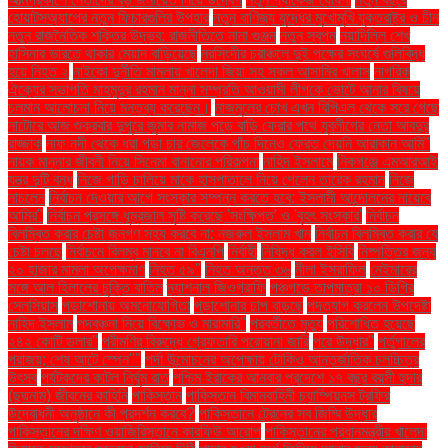
হোয়াটসঅ্যাপের নতুন ফিচারগুলির উপহার
নতুন বাণিজ্য যুদ্ধের মুখোমুখি যুক্তরাষ্ট্র ও চীন
নতুন রাজনৈতিক শক্তির উদ্ভব: রাজনীতিতে নানা গুঞ্জন
নতুন স্বপ্ন
নয়াদিল্লি শেখ
হাসিনার ভারতে থাকার মেয়াদ বাড়িয়েছে
নরসিংদীর চরাঞ্চলে দুই পক্ষের সংঘর্ষে গুলিবিদ্ধ
হয়ে নিহত ২
নাইকো দুর্নীতি মামলায় খালেদা জিয়া সহ সকল আসামির খালাস
নাগরিক
ঐক্যের সভাপতি মাহমুদুর রহমান মান্না সম্প্রতি আওয়ামী লীগকে ভোটে আনার বিষয়ে
চলমান আলোচনা নিয়ে মন্তব্য করেছেন।
নাজমুলের চোখ এখন বিপিএল থেকে সরে গেছে
নাটোরে আজ শুক্রবার দুপুরে জুমার নামাজ পড়ে বাড়ি ফেরার পথে যুবলীগের নেতা আবদুর
রাজ্জাক
নাফ নদী থেকে ধরা পড়া চার জেলেকে পাঁচ দিনেও ফেরত দেয়নি আরাকান আর্মি"
নায়ক মান্নার জীবনী নিয়ে সিনেমা বানানোর পরিকল্পনা
নাহিদ ইসলামে
নিকগঞ্জে এমআরআই
যন্ত্র দুটি বন্ধ
নিজে গাড়ি চালিয়ে মাকে হাসপাতালে নিয়ে গেলেন তারেক রহমান
নিজে
নাচলেন
নির্বাচন দেওয়ার আগে সংস্কার সম্পন্ন করতে হবে: ইসলামী আন্দোলনের নায়েবে
আমির"
নির্বাচন প্রসঙ্গে ধূম্রজাল সৃষ্টি করেছে 'সংক্ষিপ্ত' ও 'বৃহৎ সংস্কার'
নির্বাচন
বিলম্বিত করার চেষ্টা জনগণ সহ্য করবে না: নজরুল ইসলাম খান
নির্বাচন বিলম্বিত করার যে
চেষ্টা চলছে
নির্বাচনে বিলম্ব মানবে না বিএনপি
নির্বাহী
নিষিদ্ধ করল ইসিবি
নিষ্পত্তির জন্য
২০ হাজার মামলা অপেক্ষমাণ
নিহত ৫৯"
নিহত অন্তত ৩৬
নীলা ইসরাফিল
নেইমারের
সঙ্গে আল হিলালের চুক্তি বাতিল
ন্যাশনাল জিওগ্রাফি
পঞ্চগড়ে তাপমাত্রা ১০ ডিগ্রি
সেলসিয়াস
পড়াশোনায় অমনোযোগিতা
পড়াশোনার চাপ বাড়ছে
পদত্যাগ করলেন উপদেষ্টা
নাহিদ ইসলাম
পদবঞ্চনা নিয়ে বিক্ষোভ ও মারামারি"
পরবর্তীতে মৃত্যু
পরিশোধিত হয়েছে
২৪২ কোটি ডলার"
পরীমণির বিরুদ্ধে গ্রেফতারি পরোয়ানা জারি
পরে উদ্ধার"
পর্তুগালের
পরাজয়; শেষ আটে স্পেন""
পর্দা উন্মোচনের অপেক্ষায় টোকিও আন্তর্জাতিক চলচ্চিত্র
উৎসব
পর্যটকদের কাটল নির্ঘুম রাত
পশ্চিম ইরাকের আনবার প্রদেশে ১৭ বছর বয়সী হুদার
(ছদ্মনাম) জীবনের কাহিনি
পাকিস্তান
পাকিস্তান বিমানবাহিনী চ্যাম্পিয়নস ট্রফির
উদ্বোধনী অনুষ্ঠানে কী প্রদর্শন করবে?
পাকিস্তানে ট্রেনের সব জিম্মি উদ্ধার
পাকিস্তানের দক্ষিণ ওয়াজিরিস্তানে কারফিউ আরোপ
পাকিস্তানের প্রধানমন্ত্রীর খালেদা