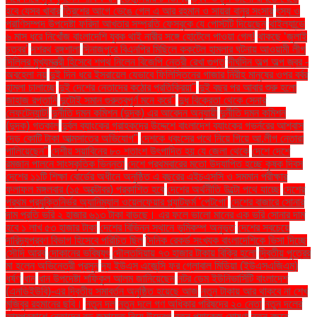
হবে যেসব খাবার
ত্রিশের আগে ভেঙে গেল এ আর রহমান ও সায়রা বানুর সংসার
ৎস্য ও
প্রাণিসম্পদ উপদেষ্টা ফরিদা আখতার সম্প্রতি ফেসবুকে যে পোস্টটি দিয়েছেন
থাইল্যান্ডে
৬ মাস ধরে নিখোঁজ বাংলাদেশি যুবক থাই নারীর সঙ্গে হোটেলে পাওয়া গেল!
থাকছে ‘জুলাই
চত্বর’
দশরথ রঙ্গশালা
দিনাজপুরে বিএনপির মিছিলে ককটেল হামলার ঘটনায় আওয়ামী লীগ
দিল্লির মুখ্যমন্ত্রী হিসেবে শপথ নিলেন বিজেপি নেত্রী রেখা গুপ্ত
দীর্ঘদিন অল্প অল্প জ্বর -
অবহেলা নয়
দুই দিন ধরে ইসরায়েল যেভাবে ফিলিস্তিনের গাজার নিরীহ মানুষের ওপর বর্বর
হামলা চালাচ্ছে
দুই দেশের নেতাদের কঠোর প্রতিক্রিয়া"
দুই বছর পর আবার শুরু হলো
জাহাজ রপ্তানি
দুটোই সমান গুরুত্বপূর্ণ মনে করে"
দুধ বিক্রেতা থেকে সেনার
লেফটেন্যান্ট!
দুর্নীতি দমন কমিশন (দুদক) এর আবেদন অনুযায়ী
দুর্নীতি দমন কমিশন
(দুদক) গতকাল
দুর্বল ব্যাংকের গ্রাহকদের উদ্দেশে বাংলাদেশ ব্যাংকের গভর্নরের আশ্বাস
দেড় কোটি টাকা আত্মসাতের অভিযোগ"
দেশকে ধ্বংসের পথে নিয়ে গিয়ে আ.লীগ নেতারা
পালিয়েছেন"
দেশীয় সয়াবিনের ৮০ শতাংশ উৎপাদিত হয় যে জেলা থেকে
দেশে দেশে
রমজান পালনে সাংস্কৃতিক ভিন্নতা
দেশে প্রথমবারের মতো উদযাপিত হচ্ছে কৃষক দিবস
দেশের ১১টি শিক্ষা বোর্ডের অধীনে অনুষ্ঠিত এ বছরের এইচএসসি ও সমমান পরীক্ষার
ফলাফল মঙ্গলবার (১৫ অক্টোবর) প্রকাশিত হবে
দেশের অর্থনীতি উল্টো পথে যাচ্ছে
দেশের
প্রথম প্রযুক্তিনির্ভর অ্যানিম্যাল ওয়েলফেয়ার প্ল্যাটফর্ম 'পেটগো'
দেশের বাজারে সোনার
দাম প্রতি ভরি ২ হাজার ৬১৩ টাকা বাড়ছে। এর ফলে ভালো মানের এক ভরি সোনার দাম
হবে ১ লাখ ৫৩ হাজার টাকা
দেশের বিভিন্ন স্থানে ভূমিকম্প অনুভূত
দেশের সবচেয়ে
দারিদ্র্যপ্রবণ বিভাগ হিসেবে পরিচিত ছিল
দৈনিক রেকর্ড সংখ্যক বাংলাদেশিকে ভিসা দিচ্ছে
সৌদি আরব
দোকানের ভবিষ্যৎ
দৌলতদিয়ায় ৭৩ হাজার টাকায় বিক্রি হলো
দ্বিতীয় পুত্রের
মা হলেন অভিনেত্রী প্রসূন
দ্য ইউএস এজেন্সি ফর গ্লোবাল মিডিয়া (ইউএসএজিএম)
ধর্ষণ
ধান
ধান উপদেষ্টা শফিকুল আলম জানিয়েছেন
নটর ডেম ইউনিভার্সিটি বাংলাদেশ
(এনডিইউবি)-এর দ্বিতীয় সমাবর্তন অনুষ্ঠিত হয়েছে আজ
নতুন টাকায় আর থাকবে না শেখ
মুজিবুর রহমানের ছবি।
নতুন দল
নতুন দলে গণ অধিকার পরিষদের ২০ নেতা
নতুন দলের
আত্মপ্রকাশে নেতাদের বড় জমায়েত নিয়ে উদ্বেগ
নতুন প্যাকেজ ঘোষণা
নতুন বছরে