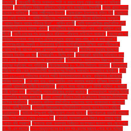
উপদেষ্টা"
"আওয়ামী লীগের অবস্থান স্পষ্ট না করলে যমুনা ঘেরাও করবে গণ অধিকার
পরিষদ"
"আগামীকাল নির্বাচন কমিশনে বৈঠকে যাবে জামায়াতে ইসলামী"
"আজ রাতে ঢাকায়
আসছেন সাকিব?"
"আজ লক্ষ্মীপূজার উৎসব"
"আজহারুল ইসলামকে মুক্তি দিন
"আমাদের
কথা কেউ ভাবছে না: মার্কিন নির্বাচনের প্রেক্ষাপটে পশ্চিম তীরের বাসিন্দাদের অনুভূতি"
"আমার হিজাব আমার শক্তির উৎস" : মার্কিন ছাত্রী
"আমি যুক্তরাষ্ট্রের রাজনৈতিক বন্দী:
ফিলিস্তিনি ছাত্র মাহমুদ খলিল"
"আর্জেন্টিনার কাছে ৬ গোল খেয়ে সেই ব্রাজিল এখন
শীর্ষে"
"আলী-চমকের পর হৃদয়-ঝড়ে বরিশাল পৌঁছালো ফাইনালে আবারো"
"আলেপ্পোর পর
সিরিয়ার অন্যান্য শহর দখলে এগিয়ে চলেছে হায়াত আল-শাম: কে বা কারা তারা?"
"আসলাঙ্কারের সেঞ্চুরি ও তিকশানার ঘূর্ণিতে অস্ট্রেলিয়াকে বিস্মিত করল শ্রীলঙ্কা"
"আসলেই কি আপেল খেলে রোগমুক্ত থাকা সম্ভব?"
"ইতালিতে যাওয়ার উদ্দেশ্যে
লিবিয়ায় নিখোঁজ ২৪ জন
"ইসরায়েলি ৩ জিম্মি মুক্ত
"ইসরায়েলি বাহিনীর অভিযানে বন্ধ
হয়ে গেছে উত্তর গাজার শেষ হাসপাতালটি"
"ইসরায়েলে নেতানিয়াহুর বিরুদ্ধে হাজারো
মানুষের প্রতিবাদ: দ্য গার্ডিয়ান"
"উড়োজাহাজে ৪০ ঘণ্টার নির্যাতন: হাতকড়া
"উৎসবমুখর
পরিবেশে নটর ডেম ইউনিভার্সিটি বাংলাদেশের দ্বিতীয় সমাবর্তন সফলভাবে অনুষ্ঠিত"
"এই
দেশ ১৯৭১-এর শহীদদের রক্তের প্রতি বিশ্বাসঘাতকতা করেছে: কুমিল্লায় জোনায়েদ
সাকির মন্তব্য"
"এক মাস ধরে খোলা সয়াবিন তেল ব্যবহার করছেন বাণিজ্য উপদেষ্টা"
"একটি আমলকীর অসীম উপকারিতা!"
"একুশে পদক পাচ্ছেন ১৪ বিশিষ্ট ব্যক্তি ও জাতীয়
নারী ফুটবল দল"
"এশিয়াটিক ল্যাবরেটরিজের মুনাফা কমেছে"
"এসঅ্যান্ডপি আদানির তিনটি
কোম্পানির ঋণমান কমালো"
"এহুদ ওলমার্ট কীভাবে তৈরি করেছিলেন ইসরায়েল-ফিলিস্তিন
রাষ্ট্রের মানচিত্র"
"ঐকমত্য কমিশন রাজনৈতিক দলগুলোর সাথে আলাদাভাবে আলোচনা
করবে: আলী রীয়াজ"
"ওসমানী বিমানবন্দরে অগ্নিনির্বাপণ মহড়ায় অংশ নিলেন বেবিচক
চেয়ারম্যান"
"কাউকে বিশৃঙ্খলা সৃষ্টির সুযোগ দেওয়া যাবে না
"কিশোরগঞ্জে ভাঙারি দোকানে
মর্টার শেল দেখতে পেয়ে ৯৯৯-এ কল
"কেনেডি হত্যাকাণ্ডের বিষয়ে ৮০ হাজার পৃষ্ঠার
গোপন নথি প্রকাশ"
"ক্ষমতায় থাকা অবস্থায় নির্বাচনে অংশগ্রহণ জনগণ আর মেনে নেবে
না: জি এম কাদের"
"গণ–অভ্যুত্থানের ছয় মাস পর ছেলের মরদেহ পেয়ে মা'র অবিরত