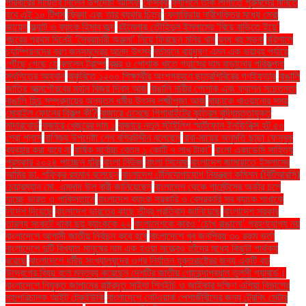
পরিবারের দায়িত্ব নিলেন উপদেষ্টা আসিফ
ফেসবুক
ফ্যাশনে তাক লাগাতে পুরুষদের মানতে
হবে এই ১০ টিপস
ফ্রিদা এবং তার ব্যথার চিত্র
ফ্লোরিডায় নারীশক্তির মধ্যে সেরা
জায়েদ
ফ্ল্যাট ও ব্যাংক হিসাব জব্দ
বইমেলায় তৌহিদুল ইসলামের ‘বিয়ে বাড়িতে ইয়ে’
বছরের প্রথম দিনেই ‘স্বৈরাচারী অঞ্জনা’ নিয়ে ফিরছেন মনির খান
বন্ধ বহু সড়ক
বরিশালে
চ্যাম্পিয়নদের বরণ জনসমুদ্রের আনন্দ উৎসব
বর্তমানে বায়ুদূষণ এমন এক ভয়াবহ পর্যায়ে
পৌঁছে গেছে যে
বললেন ট্রাম্প
বস্ত্র ও পোশাক খাতে গ্যাসের দাম বাড়ানোর পরিকল্পনা
স্থগিতের আহ্বান
বাকৃবিতে ১২০০ শিক্ষার্থীর অংশগ্রহণে ছাত্রশিবিরের গণইফতার
বাঙালি
জাতির আত্মগৌরবের মহান বিজয় দিবস আজ
বাঙালি নারীর পোশাক এবং ফ্যাশন সচেতনতা
বাঙালি হিন্দু সম্প্রদায়ের অন্যতম ধর্মীয় উৎসব লক্ষ্মীপূজা আজ
বাচ্চাকে খাওয়ানোর সময়
মোবাইল ফোনের বিকল্প কী?
বাজারে এসেছে গিগাবাইটের কৃত্রিম বুদ্ধিমত্তাযুক্ত
মাদারবোর্ড
বাজারে খেজুরের দাম ১
বাজারে নতুন স্টাইলিশ স্মার্টফোন ইনফিনিক্স হট ৫০
প্রো প্লাস
বাণিজ্য উপদেষ্টা শেখ বশিরউদ্দীন বলেছেন
বাবা-মায়ের অনুমতি ছাড়া ফেসবুক
ব্যবহার করা যাবে না
বার্ষিক সর্বোচ্চ বেতন ১ কোটি ৭ লাখ টাকা"
বাংলা একাডেমি সাহিত্য
পুরস্কার ২০২৪ পাচ্ছেন যাঁরা
বাংলা নিউজ
বাংলা সিনেমা
বাংলাদেশ জামায়াতে ইসলামের
আমির ডা. শফিকুর রহমান বলেছেন
বাংলাদেশ টেলিযোগাযোগ নিয়ন্ত্রণ কমিশন (বিটিআরসি)
চেয়ারম্যান মো. এমদাদ উল বারী জানিয়েছেন
বাংলাদেশ থেকে গার্মেন্টসের অর্ডার চলে
যাচ্ছে ভারত ও পাকিস্তানে
বাংলাদেশ ব্যাংক সরকারি ও বেসরকারি সব ব্যাংক শাখাকে
নির্দেশ দিয়েছে
বাংলাদেশ ভারতের কাছে তীব্র প্রতিবাদ জানিয়েছে
বাংলাদেশ সরকার
তারল্য সংকটে থাকা ছয় ব্যাংককে ২২
বাংলাদেশকে কারও ‘চোখ রাঙানো’ গ্রহণযোগ্য নয়
বাংলাদেশে আগামী জাতীয় নির্বাচন কবে হবে
বাংলাদেশে খুব জনপ্রিয় ৩০ রকম ভর্তা
বাংলাদেশে দুটি বিখ্যাত মানুষের নাম এক হওয়া সত্ত্বেও তাঁদের মধ্যে কিছুটা পার্থক্য
রয়েছে
বাংলাদেশে ধর্মীয় সংখ্যালঘুদের ওপর নির্যাতন যুক্তরাষ্ট্রের জন্য একটি বড়
উদ্বেগের বিষয় বলে মন্তব্য করেছেন দেশটির জাতীয় গোয়েন্দাপ্রধান তুলসী গ্যাবার্ড।
বাংলাদেশে নিযুক্ত জাপানের রাষ্ট্রদূত সাইদা শিনইচি ও জাইকার দক্ষিণ এশিয়া বিভাগের
মহাপরিচালক আইট টেরুইউকি
বাংলাদেশে নেটওয়ার্ক পেশাজীবীদের জন্য ট্রেনিং সেন্টার