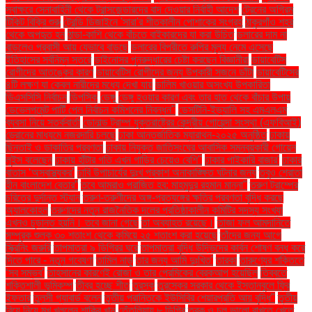
স্বাক্ষরে সেনাবাহিনী থেকে ট্রান্সজেন্ডারদের বাদ দেওয়ার নির্বাহী আদেশ
ট্রেনের অগ্রিম
টিকিট বিক্রি শুরু
ট্রেন্ডি ডিজাইনে 'সারা'র শীতকালীন পোশাকের সংগ্রহ
ঠাকুরগাঁও শহর
থেকে অপহৃত হন
ঠান্ডা-কাশি থেকে বাঁচতে বাইকারদের যা করা উচিত
ডলারের দাম না
বাড়লেও প্রবাসী আয় যেভাবে বাড়ছে
ডলারের বিপরীতে রুপির মূল্য নেমে এসেছে
ইতিহাসের সর্বনিম্ন স্তরে
ডাইনোসর পুনরুদ্ধারের চেষ্টা করছেন বিজ্ঞানীরা
ডায়াবেটিস
রোগীদের আতঙ্কের কারণ
ডায়াবেটিস রোগীদের জন্য উপকারী সজনে ডাঁটা
ডায়াবেটিসের
৪টি লক্ষণ যা কেবল নারীদের মধ্যে দেখা যায়
ডালিম খাওয়ার অসংখ্য উপকারিতা
ডিএসসিসি নির্বাচন
ডিপসিক
ডেঙ্গু
ডেঙ্গু হওয়ার কারণ এবং তার হাত থেকে বাঁচার উপায়
ডেভেলপমেন্ট পার্টি পেল নির্বাচন কমিশনের নিবন্ধন"
ডেসটিনি-ইভ্যালি সহ এমএলএম
ব্যবসা নিয়ে সতর্কবার্তা
ডোনাল্ড ট্রাম্প যুক্তরাষ্ট্রের কেন্দ্রীয় গোয়েন্দা সংস্থা (এফবিআই)
ড্রোনের মাধ্যমে নজরদারি চলছে
ঢাকা আন্তর্জাতিক ম্যারাথন-২০২৫ অনুষ্ঠিত
ঢাকায়
ছিনতাই ও ডাকাতির প্রবণতা
ঢাকায় নিযুক্ত জাতিসংঘের আবাসিক সমন্বয়কারী গোয়েন
লুইস বলেছেন
ঢাকায় হাঁটার গতি এখন গাড়ির চেয়েও বেশি''
ঢাকার পাইকারি বাজার'
ঢাকার
বাতাস ‘অস্বাস্থ্যকর’
ঢাবি উপাচার্যের দুঃখ প্রকাশ অনাকাঙ্ক্ষিত ঘটনার জন্য
তবুও শ্রোতা
হীন বাংলাদেশ বেতার”
তবে আমরাও পরাজিত হব: মাহমুদুর রহমান মান্না"
তরুণ ট্রাম্পের
চরিত্রে দুর্দান্ত স্ট্যান
তরুণ-তরুণীদের অঙ্গ-প্রত্যঙ্গের ক্ষতির প্রবণতা বৃদ্ধি করছে
অ্যালকোহল
তরুণদের নতুন রাজনৈতিক দলের প্রতিষ্ঠাকালীন কমিটির সদস্য সংখ্যা
এখনও চূড়ান্ত হয়নি। তবে জানা গেছে
তা অব্যাহত রয়েছে।
তাজা ফল আমদানিতে
সম্পূরক শুল্ক ৩০ শতাংশ থেকে কমিয়ে ২৫ শতাংশ করা হয়েছে
তাঁদের জন্য আগে
স্ক্রিনিং জরুরি
তাপমাত্রা ৯ ডিগ্রির ঘরে
তাপমাত্রা বৃদ্ধি উদ্ভিদের কার্বন শোষণ বন্ধ করে
দিতে পারে - নতুন গবেষণা
তামিল নাড়ু
তার জন্য আমি দুঃখিত'
তারকা
তারুণ্যের শক্তিতে
‘সব সম্ভব’
তাহসানের কারণেই রোজা ও তার প্রেমিকের ব্রেকআপ হয়েছিল
তিব্বতে
শক্তিশালী ভূমিকম্প
তীব্র হচ্ছে শীত
তুরস্ক
তুরস্কের সরকার থেকে ইস্তানবুলে ফ্রি
ইফতার
তুলসী গ্যাবার্ড বলেন
তৃতীয় প্রান্তিকে ইউসিবির শেয়ারপ্রতি আয় বৃদ্ধি"
তৃতীয়
বিয়ে নিয়ে মুখ খুললেন শাকিব খান
তেঁতুলিয়ায় ৮ ডিগ্রি
ত্বক ও চুল ভালো রাখতে খেতে