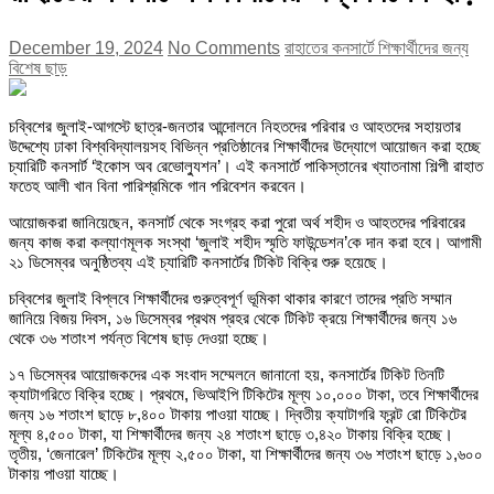
December 19, 2024
No Comments
রাহাতের কনসার্টে শিক্ষার্থীদের জন্য
বিশেষ ছাড়
চব্বিশের জুলাই-আগস্টে ছাত্র-জনতার আন্দোলনে নিহতদের পরিবার ও আহতদের সহায়তার
উদ্দেশ্যে ঢাকা বিশ্ববিদ্যালয়সহ বিভিন্ন প্রতিষ্ঠানের শিক্ষার্থীদের উদ্যোগে আয়োজন করা হচ্ছে
চ্যারিটি কনসার্ট ‘ইকোস অব রেভোল্যুশন’। এই কনসার্টে পাকিস্তানের খ্যাতনামা শিল্পী রাহাত
ফতেহ আলী খান বিনা পারিশ্রমিকে গান পরিবেশন করবেন।
আয়োজকরা জানিয়েছেন, কনসার্ট থেকে সংগ্রহ করা পুরো অর্থ শহীদ ও আহতদের পরিবারের
জন্য কাজ করা কল্যাণমূলক সংস্থা ‘জুলাই শহীদ স্মৃতি ফাউন্ডেশন’কে দান করা হবে। আগামী
২১ ডিসেম্বর অনুষ্ঠিতব্য এই চ্যারিটি কনসার্টের টিকিট বিক্রি শুরু হয়েছে।
চব্বিশের জুলাই বিপ্লবে শিক্ষার্থীদের গুরুত্বপূর্ণ ভূমিকা থাকার কারণে তাদের প্রতি সম্মান
জানিয়ে বিজয় দিবস, ১৬ ডিসেম্বর প্রথম প্রহর থেকে টিকিট ক্রয়ে শিক্ষার্থীদের জন্য ১৬
থেকে ৩৬ শতাংশ পর্যন্ত বিশেষ ছাড় দেওয়া হচ্ছে।
১৭ ডিসেম্বর আয়োজকদের এক সংবাদ সম্মেলনে জানানো হয়, কনসার্টের টিকিট তিনটি
ক্যাটাগরিতে বিক্রি হচ্ছে। প্রথমে, ভিআইপি টিকিটের মূল্য ১০,০০০ টাকা, তবে শিক্ষার্থীদের
জন্য ১৬ শতাংশ ছাড়ে ৮,৪০০ টাকায় পাওয়া যাচ্ছে। দ্বিতীয় ক্যাটাগরি ফ্রন্ট রো টিকিটের
মূল্য ৪,৫০০ টাকা, যা শিক্ষার্থীদের জন্য ২৪ শতাংশ ছাড়ে ৩,৪২০ টাকায় বিক্রি হচ্ছে।
তৃতীয়, ‘জেনারেল’ টিকিটের মূল্য ২,৫০০ টাকা, যা শিক্ষার্থীদের জন্য ৩৬ শতাংশ ছাড়ে ১,৬০০
টাকায় পাওয়া যাচ্ছে।