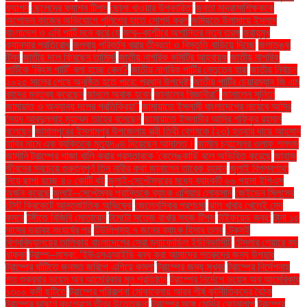
ফ্যাশন
ছেলেদের ফ্যাশন টিপস
ছোলা খাওয়ার উপকারিতা
জনতা মাদ্রাসাশিক্ষককে
অশোভন কাজের অভিযোগে পুলিশের হাতে সোপর্দ করল
জমিয়তে উলামায়ে ইসলাম
বাংলাদেশ ও এবি পার্টি মনে করে যে
জম্মু–কাশ্মীরে অশান্তির নতুন তরঙ্গ
জরায়ুমুখ
ক্যানসার প্রতিরোধ
জলবায়ু পরিবর্তন খরার তীব্রতা ও বিস্তৃতি বাড়িয়ে দিচ্ছে
জলাতঙ্ক
টিকা
জাতীয় দলে ফিরছেন তামিম!
জাতীয় নাগরিক কমিটির আহ্বায়ক
জাতীয় নাগরিক
পার্টিকে ‘কিংস পার্টি’ বলা হচ্ছে কেন?
জাতীয় নাগরিক পার্টির নেতৃত্বে যারা
জাতীয় নির্বাচন
২০২৫ সালের শেষে অনুষ্ঠিত হতে পারে: প্রধান উপদেষ্টা
জাতীয় পার্টির চেয়ারম্যান জি এম
কাদের মন্তব্য করেছেন
জানলে অবাক হবেন
জানালেন বিজ্ঞানীরা"
জানালেন সুনিতা
জামায়াত ও অন্যান্য দলের প্রতিক্রিয়া''
জামায়াতে ইসলামী বাংলাদেশের নায়েবে আমির
সৈয়দ আবদুল্লাহ মুহাম্মদ তাহের বলেছেন
জামায়াতে ইসলামীর আমির শফিকুর রহমান
বলেছেন
জামালপুরের ইসলামপুর উপজেলায় স্ত্রী তিথী বেগমকে (২৩) হত্যার দায়ে আহসান
হাবিব নামে এক ব্যক্তিকে মৃত্যুদণ্ড দিয়েছেন আদালত।
জার্মান চ্যান্সেলর ওলাফ শলৎজ
জার্মানি ট্রাম্পের গাজা খালি করার প্রস্তাবকে 'কেলেঙ্কারি' বলে অভিহিত করেছে
জাহাজ
জীবনের সবচেয়ে গুরুত্বপূর্ণ তিন নারীর কথা জানালেন তারেক রহমান
জুলাই বিপ্লবগাথা
নিয়ে ছাপা হচ্ছে ৪০ কোটি বই
জুলাই-সেপ্টেম্বরের মধ্যে ব্যাংকটি ৬৬ পয়সা ইপিএস
অর্জন করেছে
জুলাই–সেপ্টেম্বর প্রান্তিকে ব্যাংক এশিয়ার লোকসান
জেইডেন সিলসের
টেস্ট ক্রিকেটে আন্তর্জাতিক অভিষেক
জেলেনস্কির প্রশংসা
ঝাল খাবার খেলেই মেদ
কমবে
টঙ্গীতে বিজিবি মোতায়েন
টমেটো সতেজ রাখার সহজ টিপস
টাইফয়েড জ্বর:
টানা ১৫
মাসের ভয়াবহ সংঘর্ষের পর
টিউলিপসহ ৭ জনের ব্যাংক হিসাব তলব
টেকসই
বিশ্ববিদ্যালয়ের তালিকায় বাংলাদেশের সেরা ড্যাফোডিল ইউনিভার্সিটি
টেসলার শেয়ারে বড়
ধাক্কা
ট্রাম্প–মাস্ক: ‘ইউএসএআইডি বন্ধ করা আমাদের শত্রুদের জন্য উপহার
ট্রাম্পের ঘাঁটিতে জনমত জরিপে এগিয়ে কমলা
ট্রাম্পের জন্য সুখবর
ট্রাম্পের নির্দেশনায়
গত শুক্রবার ভয়েস অব আমেরিকার মূল প্রতিষ্ঠান
ট্রাম্পের নির্দেশে ভয়েস অব আমেরিকার
১৩০০ কর্মী ছুটিতে
ট্রাম্পের পরিকল্পনা মোকাবেলায় আরব শীর্ষ কূটনীতিকদের বৈঠক
ট্রাম্পের ভাষণে কংগ্রেসে তীব্র উত্তেজনা
ট্রাম্পের সঙ্গে মোদির ফোনালাপ
ট্রাম্পের