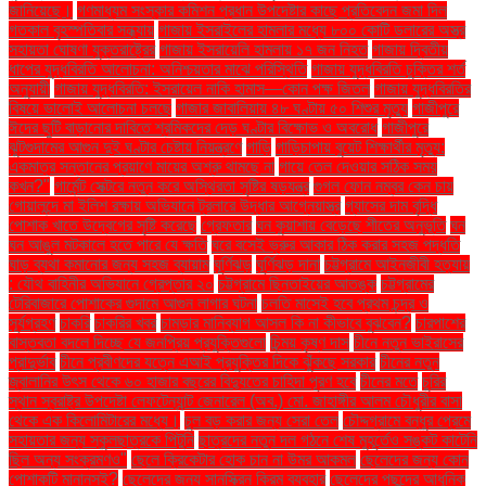
জানিয়েছে।
গণমাধ্যম সংস্কার কমিশন প্রধান উপদেষ্টার কাছে প্রতিবেদন জমা দিল
গতকাল বৃহস্পতিবার সন্ধ্যায়
গাজায় ইসরাইলের হামলার মধ্যে ৮০০ কোটি ডলারের অস্ত্র
সহায়তা ঘোষণা যুক্তরাষ্ট্রের
গাজায় ইসরায়েলি হামলায় ১৭ জন নিহত
গাজায় দ্বিতীয়
ধাপের যুদ্ধবিরতি আলোচনা: অনিশ্চয়তার মাঝে পরিস্থিতি
গাজায় যুদ্ধবিরতি চুক্তির শর্ত
অনুযায়ী
গাজায় যুদ্ধবিরতি: ইসরায়েল নাকি হামাস—কোন পক্ষ জিতল
গাজায় যুদ্ধবিরতির
বিষয়ে ভালোই আলোচনা চলছে
গাজার জাবালিয়ায় ৪৮ ঘণ্টায় ৫০ শিশুর মৃত্যু
গাজীপুরে
ঈদের ছুটি বাড়ানোর দাবিতে শ্রমিকদের দেড় ঘণ্টার বিক্ষোভ ও অবরোধ
গাজীপুরে
ঝুটগুদামের আগুন দুই ঘণ্টার চেষ্টায় নিয়ন্ত্রণে
গাড়ি
গাড়িচাপায় বুয়েট শিক্ষার্থীর মৃত্যু:
একমাত্র সন্তানের প্রয়াণে মায়ের অশ্রু থামছে না
গায়ে তেল দেওয়ার সঠিক সময়
কখন?"
গার্মেন্ট সেক্টরে নতুন করে অস্থিরতা সৃষ্টির ষড়যন্ত্র
গুগল ফোন নম্বর কেন চায়
গোয়ালন্দে মা ইলিশ রক্ষায় অভিযানে ট্রলারে উদ্ধার আগ্নেয়াস্ত্র
গ্যাসের দাম বৃদ্ধি
পোশাক খাতে উদ্বেগের সৃষ্টি করেছে
গ্রেফতার
ঘন কুয়াশায় বেড়েছে শীতের অনুভূতি
ঘন
ঘন আঙুল মটকালে হতে পারে যে ক্ষতি
ঘরে বসেই ভ্রুর আকার ঠিক করার সহজ পদ্ধতি
ঘাড় ব্যথা কমানোর জন্য সহজ ব্যায়াম
ঘূর্ণিঝড়
ঘূর্ণিঝড় দানা
চট্টগ্রামে আইনজীবী হত্যায়
: যৌথ বাহিনীর অভিযানে গ্রেপ্তার ২০
চট্টগ্রামে ছিনতাইয়ের আতঙ্ক
চট্টগ্রামের
টেরিবাজারে পোশাকের গুদামে আগুন লাগার ঘটনা
চলতি মাসেই হবে প্রথম চন্দ্র ও
সূর্যগ্রহণ
চাকরি
চাকরির খবর
চামড়ার মানিব্যাগ আসল কি না কীভাবে বুঝবেন?
চারপাশের
বাস্তবতা বদলে দিচ্ছে যে জনপ্রিয় প্রযুক্তিগুলো
চিন্ময় কৃষ্ণ দাস
চীনে নতুন ভাইরাসের
প্রাদুর্ভাব
চীনে প্রবীণদের যত্নে এআই প্রযুক্তির দিকে ঝুঁকছে সরকার
চীনের নতুন
জ্বালানির উৎস থেকে ৬০ হাজার বছরের বিদ্যুতের চাহিদা পূরণ হবে
চীনের মতে
চুরির
স্থান স্বরাষ্ট্র উপদেষ্টা লেফটেন্যান্ট জেনারেল (অব.) মো. জাহাঙ্গীর আলম চৌধুরীর বাসা
থেকে এক কিলোমিটারের মধ্যে।
চুল বড় করার জন্য সেরা তেল
চৌদ্দগ্রামে বন্ধুর প্রেমে
সহায়তার জন্য স্কুলছাত্রকে পিটুনি
ছাত্রদের নতুন দল গঠনে শেষ মুহূর্তেও সঙ্কট কাটেনি
ছিল অন্য সংক্রমণও"
ছেলে ক্রিকেটার হোক চান না উমর আকমল
ছেলেদের জন্য কোন
পোশাকটি মানানসই?
ছেলেদের জন্য সানস্ক্রিন ক্রিম ব্যবহার
ছেলেদের পছন্দের আধুনিক