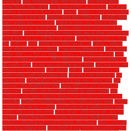
স্বপ্নের বাড়ি
ইরান: ইসরায়েলকে কঠোর প্রতিশোধের হুমকি
ইলন মাস্ককে ছাড়িয়ে
বিশ্বের শীর্ষ ধনী পরিবার ওয়ালটন
ইলন মাস্কের সম্পত্তি ১৯.২% কমেছে
ইলন মাস্কের
স্টারলিংক বাংলাদেশে এলে কী সুফল মিলবে
ইসরায়েল
ইসরায়েল ও হেজবুল্লাহর যুদ্ধবিরতি
চুক্তি সম্পর্কিত যা জানা যাচ্ছে
ইসরায়েল মাইকে আজান নিষিদ্ধ করল
ইসরায়েলি হামলায়
বৈরুতে আবাসিক ভবনে ১১ জন নিহত
ইসরায়েলের সাবেক সেনা: 'গাজায় যা করেছি
উইন্ডিজের বিপক্ষে বড় হার বাংলাদেশের
উড়িরচরে পরিবার কল্যাণকেন্দ্র পরিণত হয়েছে
পুলিশ ফাঁড়িতে
উত্তর মেসিডোনিয়ায় নৈশ ক্লাবে ভয়াবহ আগুনের ঘটনায় হতাহতদের নিয়ে
উত্তরা ব্যাংক দেবে ১৪৫ কোটি টাকা নগদ লভ্যাংশ
উত্তরা ব্যাংকের মুনাফা ৫০ শতাংশ
বৃদ্ধি
উত্তীর্ণ ৮৩
উদ্ধার
উপদেষ্টা হাসান আরিফ আর বেঁচে নেই
উরুগুয়ে ও ব্রাজিলের
বিপক্ষে শক্তিশালী দল ঘোষণা মেসিদের
এ আর রহমানের পারিশ্রমিক কত
এ বছর ফিতরার
সর্বনিম্ন পরিমাণ ১১০ টাকা এবং সর্বোচ্চ ২ হাজার ৮০৫ টাকা নির্ধারণ করা হয়েছে
এআই
এআই এর প্রভাব: গুগল ৩০০০০ কর্মীকে ছাঁটাইয়ের পথে
এআই প্রযুক্তি সম্বলিত নতুন
দুটি ল্যাপটপ বাজারে
এক ম্যাচ হাতে রেখে সিরিজ জয় টাইগারদের
একই অ্যাপে সব সেবা:
পর্যটকদের জন্য নতুন উদ্যোগ
একটি আন্দোলন
একটি বই
একটি বার্গারের দাম ৫ লাখ
একদিনে সর্বোচ্চ ওমরাহ যাত্রী প্রবাহের রেকর্ড
এখন আর না খেয়ে থাকতে হয় না
এবং
তারুণ্যের দ্রোহ
এবার চীন-রাশিয়া থেকেও ছড়ানো হচ্ছে গুজব: শফিকুল আলম
এবার
পাকিস্তানে শহীদ বুদ্ধিজীবী দিবস পালিত
এবারের আইপিএলে কোন দলের নেতৃত্বে
আছেন কে?.
এবি পার্টিতে যোগ দিলেন বিশিষ্ট ব্যবসায়ী আবু রাইয়ান আশয়ারী
এয়ার
অ্যাম্বুলেন্সে ঢাকার হজরত শাহজালাল বিমানবন্দর ত্যাগ করে লন্ডনের পথে রওনা হলেন
খালেদা জিয়া
এশিয়াটিক ল্যাবরেটরিজ লিমিটেড প্রথম প্রান্তিকে মুনাফা করেছে
এসএসসি
ও সমমান পরীক্ষা শুরু হবে ১০ এপ্রিল
এসএসসি ফরম পূরণের সময়সীমা বাড়ানো হয়েছে
এ্যানিকে পাঠানো হচ্ছে বিশ্ব সাঁতারে
ওই দিন বিকেলে অলিউল্লাহকে বাড়ি থেকে তুলে
নেয় পুলিশ
ওয়ালটন ফ্রিজ কিনে ২০ লাখ টাকা পেলেন কলেজ শিক্ষার্থী রাশেদ আলী
ওয়াশিংটনে হেলিকপ্টারের সঙ্গে সংঘর্ষে উড়োজাহাজ নদীতে বিধ্বস্ত
কমিশন দেশের চারটি
প্রদেশ গঠনের পরিকল্পনা করছে
কয়লা আমদানি না হওয়া পর্যন্ত বিদ্যুৎকেন্দ্র বন্ধ থাকবে