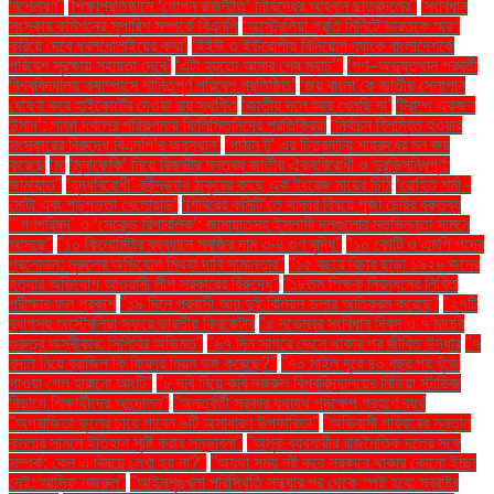
বিশ্লেষণ''
'শিক্ষাপ্রতিষ্ঠানে ‘গোপন রাজনীতি’ নিষিদ্ধের আহ্বান ছাত্রদলের''
'সংবিধান
সংস্কার কমিশনের সুপারিশ সম্পর্কে বিএনপি
‘অস্ট্রেলিয়া প্রতি মিনিটে ভারতকে স্মরণ
করিয়ে দেবে ধবলধোলাইয়ের কথা’
‘ইইউ ও ইউরোপীয় বিনিয়োগ ব্যাংক বাংলাদেশকে
পরিবেশ সুরক্ষায় সহায়তা দেবে’
‘এটা হয়তো আমার শেষ ম্যাচ’"
‘গণ–অভ্যুত্থান পরবর্তী
বিশ্ববিদ্যালয় ক্যাম্পাসে শান্তিপূর্ণ পরিবেশ প্রতিষ্ঠিত’
‘জয় বাংলা’কে জাতীয় স্লোগান
ঘোষণা করে হাইকোর্টের দেওয়া রায় স্থগিত
‘জাতীয় দলে আর খেলছি না’
‘ট্রাম্প একজন
উন্মাদ’: গাজা দখলের পরিকল্পনায় ফিলিস্তিনিদের প্রতিক্রিয়া
‘নির্বাচন বিলম্বিত হওয়ার
সংস্কারের বিরুদ্ধে বিএনপি’র অবস্থান’
‘পাঠান টু’ এর চিত্রনাট্য শাহরুখের মন জয়
করেছে
‘মা
‘মুনাফেকি’ নিয়ে রিজভীর মন্তব্য জাতীয় ঐক্যবিরোধী ও দুরভিসন্ধিপূর্ণ:
জামায়াত"
‘যুদ্ধবিরোধী’ রবীন্দ্রনাথ ঠাকুরের কাছে এক ইংরেজ মায়ের চিঠি
‘রোহিত শর্মা -
মোটা এবং গড়পড়তা খেলোয়াড়’
‘শিবিরের কমিটি’তে থাকার বিষয়ে পূজা চেরির বক্তব্য
"‘গণপরিষদ’ ও ‘সেকেন্ড রিপাবলিক’: জামায়াতসহ ইসলামী দলগুলোর মতভিন্নতা সামনে
আসছে"
"১০ কিলোমিটার ব্যবধানে সবজির দাম ৩-৪ গুণ বৃদ্ধি"
"১০ কোটি ও এমপি পদের
প্রলোভন: নুরুলের অভিযোগ মিথ্যা দাবি সামান্তার"
"১৫ বছরে বিচার ছাড়া ১৯২৬ জনের
হত্যার অভিযোগ আওয়ামী লীগ সরকারের বিরুদ্ধে"
"১৮তম শিক্ষক নিবন্ধনের লিখিত
পরীক্ষার ফল প্রকাশ
"১৯ দিনে প্রবাসী আয় দুই বিলিয়ন ডলার অতিক্রম করেছে"
"২৭টি
ব্যাগসহ অস্ট্রেলিয়া সফরে ভারতীয় ক্রিকেটার
"৪ নভেম্বর সংবিধান দিবস ও ৭ মার্চের
গুরুত্ব অস্বীকার: সিপিবির অভিমত"
"৬৭ দিন সাগরে ভেসে থাকার পর জীবিত উদ্ধার
"৭
বদলি নিয়ে ব্রাজিল কি ফিফার নিয়ম ভঙ্গ করেছে?"
"৭০ মাইল দূরে ৪০ বছর পর খুঁজে
পাওয়া গেল হারানো আংটি"
"৮ দবি নিয়ে কবি নজরুল বিশ্ববিদ্যালয়ের মিডিয়া স্টাডিজ
বিভাগে শিক্ষার্থীদের আন্দোলন"
"অন্তর্বর্তী সরকার যথাযথ পদক্ষেপ গ্রহণে ব্যর্থ
"অপরাজিতা ফুলের চায়ে পাবেন ৬টি অসাধারণ উপকারিতা"
"অভিবাসী পরিবারের সন্তান
কমলার সামনে ইতিহাস সৃষ্টি করার সম্ভাবনা"
"অমুক ব্যবসায়ীর রাজনৈতিক দলের সঙ্গে
সম্পর্ক: কেন এ বিষয়ে লেখা হয় না?"
"অযথা সময় নষ্ট করে সরকারে থাকার কোনো ইচ্ছা
নেই: আসিফ নজরুল"
"আইনশৃঙ্খলা পরিস্থিতি সন্ধ্যার পর থেকে স্পষ্ট হবে: স্বরাষ্ট্র