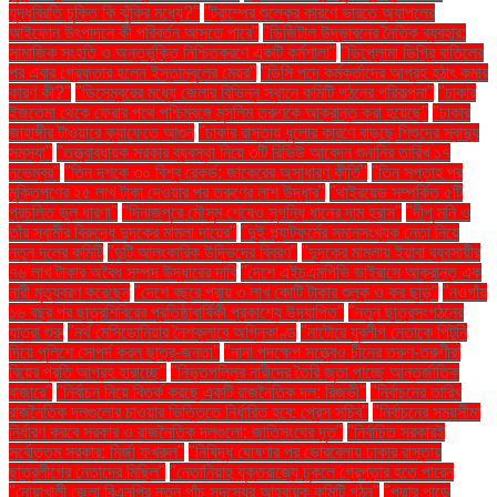
যুদ্ধবিরতি চুক্তি কি ঝুঁকির মধ্যে?"
"ট্রাম্পের শুল্কের কারণে ভারতে অ্যাপলের
আইফোন উৎপাদনে কী পরিবর্তন আসতে পারে"
"ডিজিটাল উদ্ভাবনের নৈতিক ব্যবহার:
সামাজিক সংহতি ও অন্তর্ভুক্তি নিশ্চিতকরণে একটি কর্মশালা"
"ডিপ্লোমা ডিগ্রি বাতিলের
পর এবার গ্রেফতার হলেন ইস্তাম্বুলের মেয়র"
"ডিসি পদে কর্মকর্তাদের আগ্রহ হঠাৎ কমার
কারণ কী?"
"ডিসেম্বরের মধ্যে জেলার বিভিন্ন স্থানে কমিটি গঠনের পরিকল্পনা"
"ঢাকার
ইজতেমা থেকে ফেরার পথে পশ্চিমবঙ্গে মুসলিম তরুণকে আক্রান্ত করা হয়েছে"
"ঢাকার
জাহাঙ্গীর টাওয়ারে ক্যাফেতে আগুন
"ঢাকার রাস্তায় ধুলোর কারণে বাড়ছে শিশুদের স্বাস্থ্য
সমস্যা"
"তত্ত্বাবধায়ক সরকার ব্যবস্থা নিয়ে ৩টি রিভিউ আবেদন শুনানির তারিখ ১৭
নভেম্বর"
"তিন দশকে ৩০ বিশ্ব রেকর্ড: জাকেরের অসাধারণ কীর্তি"
"তিন সপ্তাহ পর
মুক্তিপণের ২৫ লাখ টাকা দেওয়ার পর তরুণের লাশ উদ্ধার"
"থাইরয়েড সম্পর্কিত ৫টি
প্রচলিত ভুল ধারণা"
"দিনাজপুরে মৌসুম শেষেও সুগন্ধি ধানের দাম হ্রাস"
"দীপু মনি ও
তাঁর স্বামীর বিরুদ্ধে দুদকের মামলা দায়ের"
"দুই প্ল্যাটফর্মের সমানসংখ্যক নেতা নিয়ে
নতুন দলের কমিটি
"দুটি আলংকারিক উদ্ভিদের বিবরণ"
"দুদকের মামলায় ইয়াবা ব্যবসায়ীর
৭৬ লাখ টাকার অবৈধ সম্পদ উদ্ধারের দাবি
"দেশে এইচএমপিভি ভাইরাসে আক্রান্ত এক
নারী মৃত্যুবরণ করেছেন
"দেশে বছরে প্রায় ৩ লাখ কোটি টাকার শুল্ক ও কর ছাড়"
"নওগাঁয়
১৬ বছর পর ছাত্রশিবিরের প্রতিষ্ঠাবার্ষিকী প্রকাশ্যে উদযাপিত"
"নতুন ছাত্রসংগঠনের
যাত্রা শুরু
"নর্থ মেসিডোনিয়ার নৈশক্লাবে অগ্নিকাণ্ড
"নাটোরে যুবলীগ নেতাকে পিটুনি
দিয়ে পুলিশে সোপর্দ করল ছাত্র-জনতা"
"নানা পদক্ষেপ সত্ত্বেও চীনের তরুণ-তরুণীরা
বিয়ের প্রতি আগ্রহ হারাচ্ছে"
"নিভৃতপল্লির নারীদের তৈরি জুতা পাচ্ছে আন্তর্জাতিক
বাজারে"
"নির্বাচন নিয়ে বিতর্ক করছে একটি রাজনৈতিক দল: রিজভী"
"নির্বাচনের তারিখ
রাজনৈতিক দলগুলোর চাওয়ার ভিত্তিতে নির্ধারিত হবে: প্রেস সচিব"
"নির্বাচনের সময়সীমা
নির্ধারণ করবে সরকার ও রাজনৈতিক দলগুলো: জাতিসংঘের দূত"
"নির্বাচিত সরকারই
সর্বোত্তম সরকার: মির্জা ফখরুল"
"নিষিদ্ধ ঘোষণার পর ভোরবেলায় ঢাকার রাস্তায়
ছাত্রলীগের নেতাদের মিছিল"
"নেতানিয়াহু যুক্তরাজ্যে ঢুকলে গ্রেপ্তার হতে পারেন
"নোয়াখালী জেলা বিএনপির নতুন পাঁচ সদস্যের আহ্বায়ক কমিটি গঠন"
"পদ্মার পাড়ে