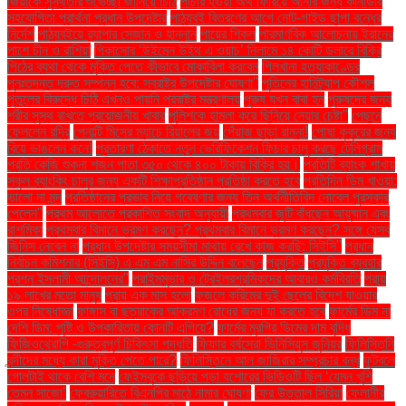
জিয়াকে সুস্থতার শুভেচ্ছা জানিয়ে চিঠি
পাচার হওয়া অর্থ ফিরিয়ে আনার জন্য কানাডার
সহযোগিতা প্রার্থনা প্রধান উপদেষ্টার
পাঠ্যবই বিতরণের আগে নোট-গাইড ছাপা বন্ধের
নির্দেশ
পাঠ্যবইয়ে র‍্যাপার সেজান ও হান্নান
পায়ের শিকল
পারমাণবিক আলোচনায় ইরানের
পাশে চীন ও রাশিয়া
পিকাসোর ‘উইমেন উইথ এ ওয়াচ’ নিলামে ১৪ কোটি ডলারে বিক্রি
পিঠের ব্যথা থেকে মুক্তি পেতে কীভাবে মোকাবিলা করবেন
পিলখানা হত্যাকাণ্ডের
পুনঃতদন্ত দ্রুত সম্পন্ন হবে: স্বরাষ্ট্র উপদেষ্টার ঘোষণা"
পুতিনের হানিট্র্যাপ কৌশল
পুতুলের বিরুদ্ধে চিঠি এখনও পায়নি পররাষ্ট্র মন্ত্রণালয়
পুরুষ যখন বাবা হন
পুরুষদের জন্য
শরীর সুস্থ রাখতে প্রয়োজনীয় খাবার
পুলিশকে হামলা করে ছিনিয়ে নেয়ার চেষ্টা"
পেছনে
ফেললেন রদ্রি
পেনাল্টি মিসের ম্যাচে রিয়ালের জয়
পেঁয়াজ ছাড়া রান্না!
পোষা কুকুরের জন্য
বিয়ে ভাঙলেন কনে!
প্রতারণা ঠেকাতে নতুন ভেরিফিকেশন ফিচার চালু করছে টেলিগ্রাম
প্রতি কেজি শুকনা শজন পাতা ৩৫০ থেকে ৪০০ টাকায় বিক্রি হয়।
প্রতিটি ব্যাংক শাখায়
স্কুল ব্যাংকিং চালুর জন্য একটি শিক্ষাপ্রতিষ্ঠান প্রতিষ্ঠা করতে হবে
প্রতিদিন ডিম খাওয়া:
ভালো না মন্দ
প্রতিষ্ঠানের প্রভাব নিয়ে গবেষণার জন্য তিন অর্থনীতিবিদ নোবেল পুরস্কার
পেলেন"
প্রথম আলোতে প্রকাশিত সংবাদ অনুযায়ী
প্রথমবার জুটি বাঁধছেন আয়ুষ্মান এবং
রাশমিকা
প্রথমবার বিমানে ভ্রমণ করছেন? প্রথমবার বিমানে ভ্রমণ করছেন? সঙ্গে যেসব
জিনিস নেবেন না
প্রধান উপদেষ্টার সময়সীমা মাথায় রেখে কাজ করছি: সিইসি"
প্রধান
নির্বাচন কমিশনার (সিইসি) এ এম এম নাসির উদ্দিন বলেছেন
প্রযুক্তি
প্রযুক্তি ব্যবহার
প্রশ্ন ইসলামী আন্দোলনের"
প্রাইমমুভার ও ট্রেইলরশ্রমিকদের আবারও কর্মবিরতি
প্রায়
১৯ লাখের মতো মানুষ
প্রায় এক মাস হলো
ফজলে করিমের দুই ছেলের বিদেশ যাওয়ার
ওপর নিষেধাজ্ঞা
ফাঙ্গাস বা ছত্রাকের আক্রমণ রোধের জন্য যা করতে হবে
ফার্মের ডিম না
দেশি ডিম: পুষ্টি ও উপকারিতায় কোনটি এগিয়ে?
ফার্মের মুরগির ডিমের দাম বৃদ্ধি
ফিজিওথেরাপি -গুরুত্বপূর্ণ চিকিৎসা পদ্ধতি
ফিফার বর্ষসেরা ভিনিসিয়ুস জুনিয়র
ফিলিস্তিনি
বন্দীদের মধ্যে কারা মুক্তি পেতে পারে?
ফিলিস্তিনে আল জাজিরার সম্প্রচার বন্ধ
ফুটবলে
গোলটাই থাকে বেশি মনে
ফেইসবুকে ছড়িয়ে পড়া যশোরের ভিডিওটি ছিল ‘যেমন খুশি
তেমন সাজো’
ফেব্রুয়ারিতে বিএনপির মাঠে নামার ঘোষণা
ফের উত্তাল সিরিয়া
ফেলানীর