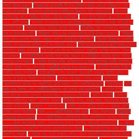
টাকায় বিক্রি করবে"
"সরকারের আওয়ামী লীগকে নিষিদ্ধ করার কোনো পরিকল্পনা নেই:
প্রধান উপদেষ্টা"
"সংস্কার কমিশনের সুপারিশের বিরুদ্ধে ইসি পাঠাল চিঠি"
"সংস্কার
প্রস্তাবের আগে নির্বাচন কমিশন গঠনের প্রক্রিয়া"
"সাত মাসে বিদেশি ঋণ বৃদ্ধি পেয়ে
৩৯৪ কোটি ডলার
"সামরিক তৎপরতার মুখে জাপোরিঝঝিয়াতে পরিদর্শনে ব্যর্থ আইএইএর
পর্যবেক্ষকেরা"
"সিটিকে আরও ডুবিয়ে সালাহ বললেন
"সিরামিক শিল্প মালিকদের গ্যাসের
দাম না বাড়ানোর দাবি"
"সিরিয়ায় আইএসের পুনরুত্থানের ঝুঁকি দ্বিগুণ হয়েছে"
"সিরিয়ায়
কারা কোন এলাকা নিয়ন্ত্রণ করছে: সম্পূর্ণ মানচিত্র বিশ্লেষণ"
"সিলেট সীমান্তে ভারতীয়
খাসিয়া সম্প্রদায়ের গুলিতে দুই বাংলাদেশি আহত"
"সিলেট-ম্যানচেস্টার রুটে বিমান চলাচল
অব্যাহত রাখার আহ্বান"
"সিলেটে এক দিনের ব্যবধানে ‘ভারতীয় খাসিয়া গু‌লিতে’ নিহত
আরেকজন"
"সেনাবাহিনীকে ধৈর্যের সঙ্গে কাজ করতে হবে নির্বাচিত সরকার আসা পর্যন্ত:
সাভারে সেনাপ্রধান"
"সোনার কমোড চুরির অভিযোগে চক্রের সদস্যরা দোষী সাব্যস্ত"
"সৌদি আরব গিয়ে কেন নারী গৃহকর্মীরা মৃত্যুর মুখে পড়ছেন?"
"স্থানীয় সরকার নির্বাচন
নির্দলীয় করার সুপারিশ"
"হাইকোর্টের পূর্ণাঙ্গ আদেশ: অন্তর্বর্তী সরকার আইনি দলিল ও
জনগণের ইচ্ছার সমর্থনে প্রতিষ্ঠিত"
"হাঙ্গার প্রজেক্টে ঢাকায় চাকরি
"হালিশহর
"হাসপাতালে ভর্তির পর প্রকাশিত হলো প্রথম পোপ ফ্রান্সিসের ছবি"
"হিজবুল্লাহ
"হুথি
কারা এবং ট্রাম্প কেন গোষ্ঠীটির বিরুদ্ধে বড় হামলা শুরু করলেন?"
"হোটেল ইন্টার
কন্টিনেন্টালের সামনে জুলাই অভ্যুত্থানে আহতদের বিক্ষোভ
“আমি ডিভোর্সি
“জ্যোতি
আমার কুমিল্লার মেয়ে”: আসিফ আকবর
“টিসিবির পণ্য কেনার সময় ক্রেতাদের পাঁচটি
প্রধান অভিযোগ”
“ডেঙ্গুতে ৭ জনের মৃত্যু
“দুবাই থেকে অবৈধ পথে ৩২ হাজার কোটি
টাকার সোনা প্রবাহিত”
“বর্ষে ২০০ কোটি টাকার বেশি বরাদ্দ
১ জন গ্রেপ্তার"
1000$
Trump Account
১০৩ কোটি টাকার হেলিকপ্টার নিয়ে অনুশীলনে গেলেন নেইমার
১২০০ টাকা প্যাকেজে হেলথ চেকআপের সুযোগ ইনসাফ বারাকাহ হাসপাতালে
১৮ বছরের
দীর্ঘ ক্যারিয়ারের সমাপ্তি টানলেন মাহমুদউল্লাহ রিয়াদ
১৯ বিশ্ববিদ্যালয়ে গুচ্ছ ভর্তি
বিজ্ঞপ্তি প্রকাশ
২ মার্চের পর থেকে গাজায় কোনও খাদ্য সামগ্রী প্রবেশ করতে পারেনি