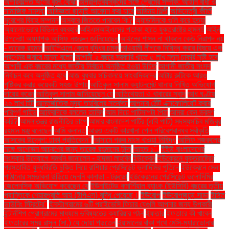
অপরিকল্পিত ঋণের বৃহৎ বোঝা
অপ্রাপ্তবয়স্কদের সঙ্গে প্রেমের সম্পর্ক: আইনি বাধা ও
সামাজিক সমস্যা
অভিজ্ঞতা ছাড়াই আবেদন করা যাবে
অভিনয় শিল্পী
অভিনেত্রী কীর্তি
সুরেশের বিবাহ সম্পন্ন
অস্কার জিততে পারবেন কি?
অ্যাডমিনকে গুলি করে হত্যা
অ্যালোভেরার বিভিন্ন ব্যবহার
আইএসআইএসের পতাকা হাতে যুক্তরাষ্ট্রে হামলা!
আইন
উপদেষ্টা অধ্যাপক আসিফ নজরুল জানিয়েছেন
আইনের শাসন না থাকলে কেউ নিরাপদ নয়
- তারেক রহমান
আইপিএলে বেতন বৃদ্ধির চমক
আওয়ামী লীগকে নিষিদ্ধ করার বিষয়ে এক
প্রশ্নের জবাবে মান্না বলেন
আগামী ২ বছরে সরকারি খাতে ৫ লাখ নতুন চাকরি সৃষ্টি হবে
আগামী এক বছরের মধ্যে জাতীয় নির্বাচন অনুষ্ঠিত হওয়া উচিত
আগামী জাতীয় সংসদ
নির্বাচন কবে অনুষ্ঠিত হবে
আজ বুধবার সচিবালয়ে সাংবাদিকদের
আটার রুটিকে আরও
পুষ্টিকর করার কয়েকটি সহজ উপায়
আতিকুল সালাম ক্যান্টনমেন্ট থানায় লিখিত অভিযোগ
দায়ের করেন
আতিকুল সালাম জানিয়েছেন যে
আতিথেয়তা ও খাবারের স্বাদ
আধ ঘণ্টায়
২০ লাখ হিট
আন্তর্জাতিক মুদ্রা তহবিলের সতর্কতা
আপনার ঠোঁট এক্সফোলিয়েট করার
পরিপূর্ণ গাইড
আফ্রিদিকে বললেন তামিম
আম দিয়ে পাটিসাপটা পিঠা
আমরা কেন ভ্রমণ
করি?
আমলাতন্ত্র রাজনীতির চাপে
আমার বাংলাদেশ পার্টির (এবি পার্টি) সদস্যসচিব মজিবুর
রহমান মঞ্জু বলেছেন
আমি ক্লান্ত
আরও একটি কারখানা পেল পরিবেশবান্ধব স্বীকৃতি
আসকের উদ্বেগ: ঢাকা প্রতিবেদন"
আসামে গরুর মাংস খাওয়া নিষিদ্ধ
আসিফ নজরুলের
সঙ্গে অশোভন আচরণের জন্য তারেক রহমানের নিন্দা
আহত ১".
ইইউ বাংলাদেশের
সংস্কার উদ্যোগে সমর্থন জানালেন - হাদজা লাহবিব
ইউক্রেন
ইউক্রেনে যুক্তরাষ্ট্রের
প্রস্তাবিত যুদ্ধবিরতি চুক্তি নিয়ে রাশিয়ার প্রেসিডেন্ট ভ্লাদিমির পুতিনে
ইউক্রেনে সেনা
পাঠানোর সম্ভাবনা উড়িয়ে দেননি কানাডা - ট্রুডো
ইউক্রেনের প্রেসিডেন্ট ভলোদিমির
জেলেনস্কি অভিযোগ করেছেন যে
ইউনাইটেড কমার্শিয়াল ব্যাংক (ইউসিবি) বছরের তৃতীয়
প্রান্তিকে শেয়ারপ্রতি আয় (ইপিএস) বৃদ্ধি পেয়েছে।
ইউরোপ
ইউরোপজুড়ে সাড়া
ইঙ্গিত
ডাউনিং স্ট্রিটের"
ইনস্টাগ্রামের ৬টি প্রাইভেসি ফিচার যেগুলি আপনার জন্য উপকারী
ইন্টার্নশিপ প্রোগ্রামের মাধ্যমে ভবিষ্যতের ক্যারিয়ার গঠন
ইফতার
ইফতারে কী খাবেন
ইফতারের সময় রাসুল (সা.) যে দোয়া পড়তেন
ইয়ামালের বাঁকা পথে মেসি-ম্যারাডোনার