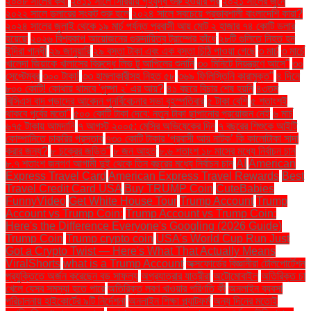
২০০৮ সালের কথা
২০১১ সালে সিরিয়ায় গৃহযুদ্ধ শুরু হওয়ার পর
২০২১ সালের জুনে
২০২২ সালে ডলারের সংকট শুরু হলে
২০২৪ সালে সবচেয়ে প্রভাবশালী বাংলাদেশি কারা?
২০২৪ সালের জুলাই থেকে ১৯ মার্চ পর্যন্ত প্রবাসী আয় মোট ২ হাজার ৭৪ কোটি ডলার
হয়েছে
২০২৬ বিশ্বকাপ আয়োজনের গুরুদায়িত্ব ট্রাম্পের কাঁধে
২৮টি গুলিতে নিহত হন
ইন্দিরা গান্ধী
২৯ জানুয়ারি
২৯ বস্তা টাকা এবং এক বস্তা চিঠি পাওয়া গেছে
৩ মার্চ
৩ মার্চে
খালেদা জিয়াকে খালাসের বিরুদ্ধে লিভ টু আপিলের শুনানি
৩০ মিনিটে নিয়ন্ত্রণে আসে"
৩০
সেপ্টেম্বর
৩০০ টাকা!
৩৩ হামলাকারীসহ নিহত ৫৮
৩৬৯ ফিলিস্তিনি কারামুক্ত"
৪ দিনে
৮০০ কোটি! কোথায় থামবে 'পুষ্পা ২' এর আয়?
৪১ বছরে বিচার শেষ হয়নি
৪৩তম
বিসিএস বাদ পড়াদের আবেদন পুনর্বিবেচনার সভা বৃহস্পতিবার
৫ টাকা বেশি
৫ শতাংশই
থাকবে পূর্বের মতো"
৫০০ কোটি টাকা দেবে: নতুন টাকা ছাপানোর প্রয়োজন নেই
৬ মার্চ
৬৭৫ টাকায় আমদানি
৭ আগস্ট ২০০৫: মেসির অভিষেকের দিন
৭ বছরের শিশুকে আইটি
কোম্পানিতে চাকরির প্রস্তাব
৭৩০ কোটি টাকার ‘প্রবাসী আয় নাটক’ কি কালোটাকা সাদা
করার জন্য?
৮ চক্রের জড়িত"
৮ জন আহত
৮.৬ শতাংশ ১৮ মাসের মধ্যে নির্বাচন চান
৮.৭ শতাংশ জনগণ আগামী দুই থেকে তিন বছরের মধ্যে নির্বাচন চান
AI
American
Express Travel Card
American Express Travel Rewards
Best
Travel Credit Card USA
Buy TRUMP Coin
CuteBabies
FunnyVideo
Get White House Tour
Trump Account
Trump
Account vs Trump Coin:
Trump Account vs Trump Coin:
Here's the Difference Everyone's Googling (2026 Guide)
Trump Coin
Trump crypto coin
USA's World Cup Run Just
Got a Crypto Twist — Here's What That Actually Means
ViralShorts
what is a Trump Account
অক্সফোর্ডের বিজ্ঞানীরা টেলিপোর্টেশন
প্রযুক্তিতে অর্জন করেছেন বড় সাফল্য
অগ্রযাত্রার যাত্রীরা
অটোমোবাইল
অতিরিক্ত চা
খেলে যেসব সমস্যা হতে পারে
অতিরিক্ত লবণ খাওয়ার পরিণতি কী
অনলাইন ব্যবসা
পরিচালনায় হাইকোর্টের ৯টি নির্দেশনা
অনলাইন শিক্ষা প্ল্যাটফর্ম
অন্য দিনের মতোই