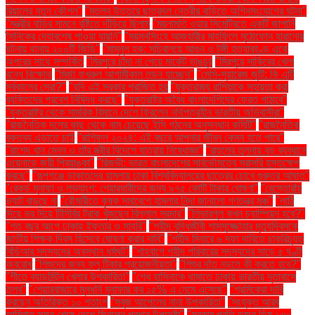
রিয়ালের নতুন কৌশল"
"মতলব উত্তরে ছাত্রদল নেত্রীর বাড়িতে অগ্নিসংযোগের ঘটনা"
"মন্ত্রীর বাড়ির সামনে বৃষ্টিতে দাঁড়িয়ে ছিলাম
"ময়নামতি ওয়ার সিমেট্রিতে একটি জাপানি
সৈনিকের দেহাবশেষ পাওয়া যায়নি"
"ময়মনসিংহে আজহারীর মাহফিলে মুঠোফোন হারানোর
ঘটনায় থানায় ২০০টি জিডি"
"মামুনুল হক: সচিবালয়ে আগুন ও টঙ্গী হত্যাকাণ্ড একে
অপরের সাথে সম্পর্কিত
"মিরপুরে চাঁদা না পেয়ে মার্কেট ভাঙচুর
"মিরপুরে সাকিবের খেলা
বন্ধে বিক্ষোভ
"মির্জা ফখরুল আগামীকাল লন্ডন যাচ্ছেন"
"মেসি-সুয়ারেজ জুটি: কি এটি
সর্বকালের সেরা?"
"যদি এই সরকার পরাজিত হয়
"যুক্তরাজ্য রাশিয়াকে সহায়তা করা
ব্যক্তিদের প্রবেশ নিষিদ্ধ করছে"
"যুক্তরাষ্ট্র অবৈধ বাংলাদেশিদের ফেরত পাঠাবে"
"যুক্তরাষ্ট্র থেকে সামরিক বিমানে দেশে ফিরলেন নথিপত্রহীন ভারতীয় অভিবাসীরা"
"রাজনৈতিক দলের কাছ থেকে নাম চেয়েছে ইসি গঠনের অনুসন্ধান কমিটি"
"রাজনৈতিক
বক্তব্য এড়াতে চাই
"রাশিফল ২০২৪: এই বছরে আপনার জীবন কেমন হতে পারে"
"রাশেদ খান মেনন ও তাঁর স্ত্রীর বিদেশে যাত্রায় নিষেধাজ্ঞা"
"রাহুলের তুলনায় বড় ব্যবধানে
ওয়েনাডে জয়ী প্রিয়াঙ্কা"
"রিজভী: ভারত বাংলাদেশের সার্বভৌমত্বে সরাসরি হস্তক্ষেপ
করছে"
"রূপগঞ্জে ডাকাতদের হামলায় ঢাকা বিশ্ববিদ্যালয়ের ছাত্রের চোখে গুরুতর আঘাত"
"রেকর্ড মুনাফা ও লভ্যাংশ: শেয়ারধারীদের জন্য ৯৭৫ কোটি টাকার ঘোষণা"
"রেস্তোরাঁয়
ভ্যাট বাড়ছে না
"রৌমারীতে কৃষক সমাবেশে হামলার নিন্দা জানালো গণতন্ত্র মঞ্চ"
"লাঠি
দিয়ে ভর দিয়ে টিসিবির ট্রাক খুঁজছেন বিল্লাল সরদার"
"লিভারপুল কখন চ্যাম্পিয়ন হবে?"
"শত বছর আগে ঢাকায় ইফতার ও সাহ্‌রি"
"শহীদ বুদ্ধিজীবী শামসুজ্জোহার মৃত্যুদিবসকে
জাতীয় শিক্ষক দিবস হিসেবে ঘোষণা করার দাবি"
"শহীদ মিনারে ৬ দফা দাবিতে চাকরিচ্যুত
বিডিআর সদস্যদের অবস্থান ধর্মঘট"
"শাহবাগে শহীদ পরিবারের সদস্যদের সাড়ে ৫ ঘণ্টা
অবরোধ
"শিশুদের জন্য ফ্লু টিকার প্রয়োজনীয়তা"
"শিশুর দাঁত নড়লে কী করতে হবে?"
"শীতে ব্যাডমিন্টন খেলার উপকারিতা"
"শেখ হাসিনাকে থামাতে ঢাকায় ভারতীয় দূতাবাসে
তলব"
"শেয়ারবাজারে মূলধনি মুনাফার কর ১৫% এ নেমে এসেছে"
"শ্রমিকেরা দাবি
করছেন অতিরিক্ত ১০ শতাংশ
"সবুজ আপেলের নানা উপকারিতা"
"সংযুক্ত আরব
আমিরাত সফর শেষে দেশে ফিরলেন প্রধান উপদেষ্টা"
"সরকার প্রতি ডজন ডিম ১৩০