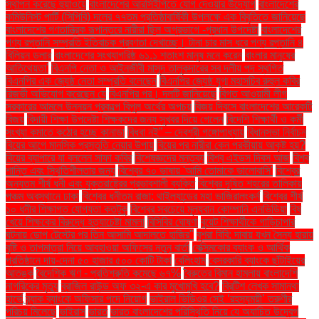
স্থাপন করেছে হুয়াওয়ে
বাংলাদেশের আরসিইপিতে যোগ দেওয়ার উদ্যোগ
বাংলাদেশের
কমিউনিস্ট পার্টি (সিপিবি) দলের ৭৭তম প্রতিষ্ঠাবার্ষিকী উপলক্ষে এক বিবৃতিতে জানিয়েছে
বাংলাদেশের গণতান্ত্রিক রূপান্তরে নারীরা ছিল অগ্রভাগে -প্রধান উপদেষ্টা
বাংলাদেশের
পণ্য রপ্তানি সম্প্রতি ইতিবাচক প্রবণতা দেখাচ্ছে। টানা চার মাস ধরে পণ্য রপ্তানি ৪
বিলিয়ন ডলার
বাংলাদেশের সংখ্যাগরিষ্ঠ ৬১.১ শতাংশ মানুষ মনে করেন
বাংলার মানুষের
আতিথেয়তা'
বিএনপি নেতা ও আইনজীবী মাসুদ তালুকদারের সব দলীয় পদ স্থগিত
বিএনপির এক জ্যেষ্ঠ নেতা সম্প্রতি বলেছেন
বিএনপির জ্যেষ্ঠ যুগ্ম মহাসচিব রুহুল কবির
রিজভী অভিযোগ করেছেন যে
বিএনপির পর। দলটি জানিয়েছে
বিগত আওয়ামী লীগ
সরকারের আমলে উন্নয়ন প্রকল্পে বিপুল অর্থের অপচয়
বিজয় দিবসে বাংলাদেশের আরেকটি
বিজয়
বিদায়ী শিক্ষা উপদেষ্টা শিক্ষকদের জন্য সুখবর দিয়ে গেলেন
বিদেশি শিক্ষার্থী ও কর্মী
সংখ্যা কমাতে কঠোর হচ্ছে কানাডা
বিধবা নই” – দেবশ্রী গঙ্গোপাধ্যায়
বিধানসভা নির্বাচন
বিয়ের আগে মানসিক প্রস্তুতি নেয়ার উপায়
বিয়ের পর নারীরা কেন পরকীয়ায় আকৃষ্ট হয়?
বিয়ের ব্যাপারে যা বললেন সাফা কবির
বিশেষজ্ঞদের মন্তব্য
বিশ্ব এইডস দিবস আজ
বিশ্ব
শান্তি এবং স্থিতিশীলতার জন্য
বিশ্বের ৭০ ভাষায় 'আমি তোমাকে ভালোবাসি'
বিশ্বের
অন্যতম শীর্ষ ধনী এবং যুক্তরাষ্ট্রের প্রভাবশালী ব্যক্তি
বিশ্বের দূষিত শহরের তালিকায়
পঞ্চম অবস্থানে ঢাকা
বিশ্বের ধনীতম রাজা: থাইল্যান্ডের মহা ভাজিরালংকর্ন
বিশ্বের শীর্ষ
১০ ধনীর শিক্ষাগত যোগ্যতা কতটুকু
বিশ্বের সবচেয়ে মূল্যবান কোম্পানি এনভিডিয়া
বিষ
খেয়ে শিক্ষকের বিরুদ্ধে হত্যাচেষ্টা মামলা
বিসিবির ঘোষণা
বুয়েট শিক্ষার্থীকে গাড়িচাপার
ঘটনায় ডোপ টেস্টের পর তিন আসামি আদালতে হাজির"
বুশরা বিবি: দাবায় যখন সৈন্য হারায়
বৃষ্টি ও তাপমাত্রা নিয়ে আবহাওয়া অফিসের নতুন বার্তা
বেক্সিমকোর ব্যাংক ও আর্থিক
প্রতিষ্ঠানে দায়-দেনা ৫০ হাজার ৫০০ কোটি টাকা
বেলিংহাম
বেসরকারি ব্যাংকে ছাঁটাইয়ের
আতঙ্ক
বৈদেশিক ঋণ - প্রতিশ্রুতি কমেছে ৬৭%
বৈরুতের বিমান হামলায় বাংলাদেশি
নাগরিকের মৃত্যু
ব্রাজিল রাউন্ড অফ ৩২-এ কার মুখোমুখি হবে?
ব্রিটিশ লেখক সামান্থা
হার্ভে
ব্র্যাক ব্যাংকে অফিসার পদে নিয়োগ
ভাইরাল ভিডিওর সেই ‘রহস্যময়ী’ তরুণীর
পরিচয় মিলেছে
ভাইরাস
ভারত
ভারত বাংলাদেশের পরিস্থিতি নিয়ে যে অযাচিত উদ্বেগ