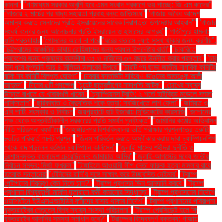
কান্না"
"গণমাধ্যম সরকার অখুশি হবে এমন সংবাদ প্রকাশে ভয় পাচ্ছে: জি এম কাদের"
"গাজায় ২ মার্চের পর খাদ্য সহায়তা প্রবাহ বন্ধ: জাতিসংঘ"
"গাজায় অবৈধ আদেশ
অমান্য করতে সেনাদের প্রতি ইসরায়েলের সাবেক নিরাপত্তা উপদেষ্টার আহ্বান"'
"গাজার
সংঘর্ষ বন্ধের জন্য আলোচনার প্রতি ইসরায়েল ও হামাসের আগ্রহ"
"গাজীপুরে হামলা:
ওসি প্রত্যাহার
"গোসলের আগে না পরে
"ঘরের বাতাসে দূষণ: সুস্থ থাকার জন্য করণীয়".
"চট্টগ্রামের আঞ্চলিক ভাষায় রোহিঙ্গাদের জন্য প্রধান উপদেষ্টার বার্তা"
"চাকরিতে
প্রবেশের জন্য পুরুষদের বয়সসীমা ৩৫ ও নারীদের ৩৭ বছরে উন্নীত করার প্রস্তাব"
"চার
মাস ধরে রপ্তানি আয় ৪ বিলিয়ন ডলারের উপরে"
"চারটি পদ ছাড়া জাতীয় নাগরিক কমিটির
বাকি সব কমিটি বিলুপ্ত ঘোষণা"
"চারবার বসতভিটা সরিয়েও ভাঙনের আতঙ্কে আলী
আহমদ"
"চীনের ৫টি পদক্ষেপ
"চুয়েট ছাত্রলীগের সভাপতি আটক"
"চোখের স্বাস্থ্য
উন্নত রাখতে যে খাবারগুলি খাবেন"
"চ্যাম্পিয়নস ট্রফি: ২ শর্তে হাইব্রিড মডেলে সম্মত
পাকিস্তান"
"ছুরিকাঘাত ও বৈদ্যুতিক শকে হত্যা: সবজিখেতে লাশ ফেলা"
"জমিয়ত ও
এবি পার্টি: সংস্কার ও নির্বাচন
"জয়পুরহাটে হাট ইজারায় সিন্ডিকেটের কারসাজি
"জাপানের
পক্ষ থেকে অন্তর্বর্তীকালীন সরকারের প্রতি সমর্থন পুনর্ব্যক্ত"
"জার্মানির কঠোর অভিবাসন
নীতি পরিকল্পনা ব্যর্থ"m
"জাহাঙ্গীরনগর বিশ্ববিদ্যালয় ভর্তি পরীক্ষার প্রশ্নপত্রে ত্রুটি:
৮০টির পরিবর্তে ৭৮টি প্রশ্ন"
"জিনস পরিবর্তন করতে অস্বীকার করায় দাবা চ্যাম্পিয়নশিপ
থেকে বাদ পড়লেন বর্তমান চ্যাম্পিয়ন কার্লসেন"
"জুলাই মাসের শহীদরা দুর্নীতি ও
দুঃশাসনমুক্ত বাংলাদেশ চেয়েছিলেন: জামায়াত আমির"
"জুলাই-আগস্টের মধ্যে জাতীয়
নির্বাচন সম্ভব: মির্জা ফখরুল"
"টাঙ্গাইলে আওয়ামী লীগ নেতা ফারুক হত্যা মামলার রায়ে
হতবাক সন্তানেরা
"টেনিসের রানি’র সঙ্গে সাক্ষাৎ করে উচ্ছ্বসিত নেইমার"
"ট্রাম্প
পেন্টাগনের নিয়ন্ত্রণ কেন নিতে চান?"
"ট্রাম্প প্রশাসন ডিম আমদানি করবে"
"ট্রাম্প
প্রশাসন বিশ্বব্যাপী মার্কিন দূতাবাসে কর্মী কমানোর সিদ্ধান্ত"
"ট্রাম্প প্রশাসনের নির্দেশে
ওয়াশিংটনে ইউএসএআইডির কর্মীদের বাসায় থাকার নির্দেশ"
"ট্রাম্প প্রশাসনের পরিকল্পনা:
যুক্তরাষ্ট্রের নেতৃত্বে বিশ্ব স্বাস্থ্য সংস্থা পরিচালনা"
"ট্রাম্প প্রেসিডেন্ট হলে কি
যুক্তরাষ্ট্রে আদানির সমস্যা সমাধান হবে?"
"ট্রাম্পের বিদ্বেষপূর্ণ বক্তব্য: গাজায়