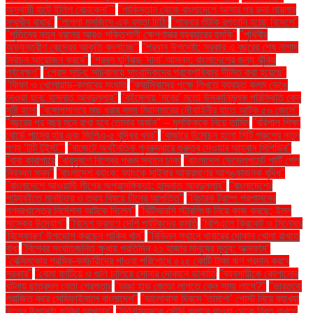
অস্থায়ী হাটে ইলিশ বেচাকেনা"''
"পাকিস্তান থেকে বাংলাদেশে আসার পর রুনা লায়লার
সম্মুখীন বাধার"
"পাগলা মসজিদে এক বস্তা চিঠি:
"পাবনার শুঁটকি রপ্তানি হচ্ছে বিদেশে"
"পুতিনের নতুন ধরনের আরও শক্তিশালী ক্ষেপণাস্ত্র ব্যবহারের হুমকি"
"পৃথিবীর
অভ্যন্তরীণ কেন্দ্রের আকৃতি বদলাচ্ছে"
"প্রধান উপদেষ্টা: সরকার এ বছরের শেষ নাগাদ
নির্বাচন আয়োজন করবে"
"প্রবল ঘূর্ণিঝড় 'দানা' আসন্ন: বাংলাদেশের জন্য ঝুঁকির
পর্যবেক্ষণ"
"প্রেস সচিব: সচিবালয়ে সাংবাদিকদের প্রবেশাধিকার সীমিত করা হয়েছে"
"ফিফা ও খেলোয়াড়-ক্লাবের সংঘাত
"ফ্যাসিবাদের পক্ষে লিখতে ব্যবহৃত কলম ভেঙে
দেওয়া হবে: হাসনাত আবদুল্লাহ"
"বইমেলায় ‘মবের’ মতো উসকানিমূলক পরিস্থিতি কেন
সৃষ্টি হলো
"বঙ্গোপসাগরে মাছ ধরার সময় মিয়ানমারের নৌবাহিনীর হাতে আটক ৫৬ জেলে"
"বছরের পর বছর মনে রাখা হবে তোমার অর্জন" – মুশফিককে নিয়ে তামিম
"বরিশাল শিক্ষা
বোর্ডে পাসের হার এবং জিপিএ-৫ বৃদ্ধির খবর"
"বাজারে উন্মোচন হলো সিটি গ্রুপের নতুন
পণ্য ‘টুটি টুইস্ট’"
"বাজেটে অর্থনৈতিক পুনরুদ্ধারে গুরুত্ব দেওয়ার আহ্বান সিপিডির"
"বাবা কারাগারে
"বায়ুদূষণে বিশ্বের পঞ্চম স্থানে ঢাকা
"বাংলাদেশ ডেভেলপমেন্ট পার্টি পেল
নিবন্ধন সনদ"
"বাংলাদেশ ব্যাংক: ব্যাংকে সাইবার আক্রমণের আশঙ্কাজনক বৃদ্ধি"
"বাংলাদেশে আওয়ামী লীগের অপ্রাসঙ্গিকতা: হাসনাত আবদুল্লাহ"
"বাংলাদেশের
পাঠ্যবইতে মানচিত্র ও তথ্য বিষয়ে চীনের আপত্তি"
"বিচারক ট্রাম্প প্রশাসনের
গণবরখাস্তের নির্দেশনা আটকে দিলেন"
"বিটিআরসি স্টারলিংক নিয়ে কাজ করছে: ইলন
মাস্কের উদ্যোগ"
"বিদেশ ভ্রমণে দেশি পর্যটকদের কমতি
"বিপিএলে ক্রিকেট ও সিনেমার
'বিস্ফোরণ' উপভোগ করছেন শাকিব খান"
"বিভিন্ন স্থানে খাবারের দোকান খোলা রাখতে
বাধা
"বিশ্বের সংঘাতজনিত ক্ষুধায় প্রতিদিন ২১ হাজার মানুষের মৃত্যু: অক্সফাম"
"বেক্সিমকোর শ্রমিক-কর্মচারীদের পাওনা পরিশোধে ৫২৫ কোটি টাকা ঋণ প্রদান করবে
সরকার"
"বোমা ফাটিয়ে ও গুলি চালিয়ে সোনার দোকানে ডাকাতি
"ব্যবসায়ীকে কোপানোর
ঘটনায় ছাত্রদল নেতা গ্রেপ্তার
"ভাঙা হাড় জোড়া লাগতে কেন সময় লাগে?"
"ভারতকে
পরাজিত করে সেমিফাইনালে বাংলাদেশ"
"ভালোবাসা দিবসে ‘তামাশা’ পোস্ট নিয়ে ব্যাখ্যা
দিলেন উপদেষ্টা ফরিদা আখতার"
"ভিনিসিয়ুসকে সৌদি ক্লাবে যাওয়া থেকে বিরত রাখতে