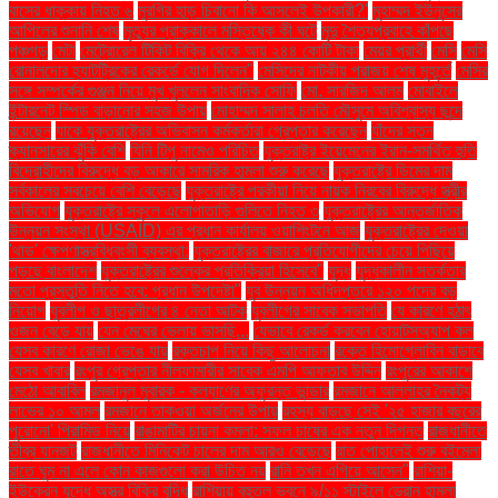
বাসের ধাক্কায় নিহত ৬
মুরগির হাড় চিবানো কি আসলেই উপকারী?'
মুহাম্মদ ইউনূসের
আপিলের শুনানি শেষ
মৃত্যুর প্রাক্কালে মস্তিষ্কে কী ঘটে
মৃদু শৈত্যপ্রবাহে কাঁপছে
পঞ্চগড়
মেটা
মেট্রোরেল টিকিট বিক্রি থেকে আয় ২৪৪ কোটি টাকা
মেয়র প্রার্থী
মেসি
মেসি
রোনালদোর হ্যাটট্রিকের রেকর্ডে যোগ দিলেন"
মেসিদের নাটকীয় পরাজয় শেষ মুহূর্তে
মেসির
সঙ্গে সম্পর্কের গুঞ্জন নিয়ে মুখ খুললেন সাংবাদিক সোফি
মো. সারজিদ আলম
মোবাইলে
ইন্টারনেট স্পিড বাড়ানোর সহজ উপায়
মোহাম্মদ সালাহ চলতি মৌসুমে অবিশ্বাস্য ছন্দে
রয়েছেন
যাকে যুক্তরাষ্ট্রের অভিবাসন কর্মকর্তারা গ্রেপ্তার করেছেন
যাঁদের স্তন
ক্যানসারের ঝুঁকি বেশি
যিনি টিপু নামেও পরিচিত
যুক্তরাষ্ট্র ইয়েমেনের ইরান-সমর্থিত হুতি
বিদ্রোহীদের বিরুদ্ধে বড় আকারে সামরিক হামলা শুরু করেছে
যুক্তরাষ্ট্রে ডিমের দাম
সর্বকালের সবচেয়ে বেশি বেড়েছে
যুক্তরাষ্ট্রে পরকীয়া নিয়ে নায়ক নিরবের বিরুদ্ধে স্ত্রীর
অভিযোগ
যুক্তরাষ্ট্রে স্কুলে এলোপাতাড়ি গুলিতে নিহত ৩
যুক্তরাষ্ট্রের আন্তর্জাতিক
উন্নয়ন সংস্থা (USAID) এর প্রধান কার্যালয় ওয়াশিংটনে আজ
যুক্তরাষ্ট্রের দেওয়া
'থাড' ক্ষেপণাস্ত্রবিধ্বংসী ব্যবস্থা:
যুক্তরাষ্ট্রের বাজারে প্রতিযোগীদের চেয়ে পিছিয়ে
পড়ছে বাংলাদেশ
যুক্তরাষ্ট্রের শুল্কের প্রতিক্রিয়া হিসেবে"
যুদ্ধ
যুদ্ধকালীন সতর্কতার
মতো প্রস্তুতি নিতে হবে: প্রধান উপদেষ্টা"
যুব উন্নয়ন অধিদপ্তরে ১২০ পদের বড়
নিয়োগ
যুবলীগ ও ছাত্রলীগের ৪ নেতা আটক
যুবলীগের সাবেক সভাপতি
যে কারণে হঠাৎ
ওজন বেড়ে যায়
যেন মেঘের ভেলায় ভাসছি...
যেভাবে রেকর্ড করবেন হোয়াটসঅ্যাপ কল
যেসব কারণে রোজা ভেঙে যায়
রক্তচাপ নিয়ে কিছু আলোচনা
রক্তে হিমোগ্লোবিন বাড়াবে
যেসব খাবার
রংপুর গ্রেপ্তার নীলফামারীর সাবেক এমপি আফতাব উদ্দিন
রংপুরের আকাশে
মেঠো আবাবিল
রমজানুল মুবারক - কল্যাণের অফুরন্ত ভান্ডার
রমজানে আল্লাহর নৈকট্য
লাভের ১০ আমল
রমজানে তাকওয়া অর্জনের উপায়
রহস্য বাড়ছে সেই '২৫ হাজার বছরের
পুরোনো' পিরামিড নিয়ে
রাঙামাটির চায়না কমলা: সফল চাষের এক নতুন দিগন্ত
রাজধানীতে
তীব্র যানজট
রাজধানীতে মিনিকেট চালের দাম আরও বেড়েছে
রাত পোহালেই শুরু বইমেলা
রাতে ঘুম না এলে কোন কাজগুলো করা উচিত নয়
রানি তখন এগিয়ে আসেন"
রাশিয়া-
ইউক্রেন যুদ্ধে অস্ত্র বিক্রি বৃদ্ধি
রাশিয়ায় বহুতল ভবনে ৯/১১ স্টাইলে ড্রোন হামলা