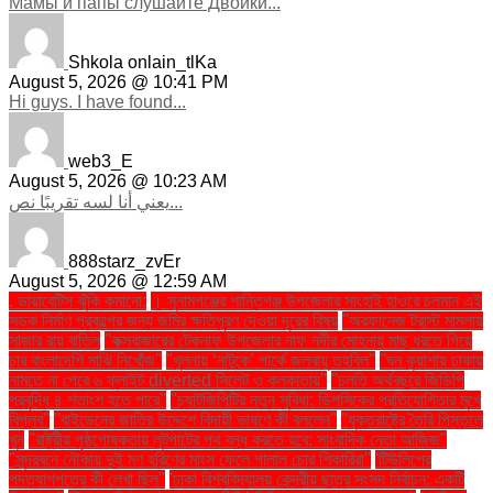
Мамы и папы слушайте Двойки...
Shkola onlain_tlKa
August 5, 2026 @ 10:41 PM
Hi guys. I have found...
web3_E
August 5, 2026 @ 10:23 AM
يعني أنا لسه تقريبًا نص...
888starz_zvEr
August 5, 2026 @ 12:59 AM
. ডায়াবেটিস ঝুঁকি কমানো:
। সুনামগঞ্জের শান্তিগঞ্জ উপজেলার সাংহাই হাওরে চলমান এই
সড়ক নির্মাণ প্রকল্পের জন্য জমির ক্ষতিপূরণ দেওয়া দূরের বিষয়
''অরফানেজ ট্রাস্ট মামলায়
সাজার রায় বাতিল
''কক্সবাজারের টেকনাফ উপজেলার নাফ নদীর মোহনায় মাছ ধরতে গিয়ে
চার বাংলাদেশি মাঝি নিখোঁজ''
''খুলনায় ‘নাটুকে’ পার্কে জলবায়ু তহবিল''
''ঘন কুয়াশায় ঢাকায়
নামতে না পেরে ৬ ফ্লাইট diverted সিলেট ও কলকাতায়''
''চলতি অর্থবছরে জিডিপি
প্রবৃদ্ধি ৪ শতাংশ হতে পারে''
''চ্যাটজিপিটির নতুন সুবিধা: ডিপসিকের প্রতিযোগিতার মুখে
বিপ্লব''
''বাইডেনের জাতির উদ্দেশে বিদায়ী ভাষণে কী বললেন''
''যুক্তরাষ্ট্রে তৈরি পিস্তলে
খুন
''রাষ্ট্রীয় পৃষ্ঠপোষকতায় লুটপাটের পথ বন্ধ করতে হবে: সাংবাদিক নেতা আজিজ"
''সুন্দরবনে নৌকায় দুই মণ হরিণের মাংস ফেলে পালাল চোর শিকারিরা''
'টিউলিপের
পদত্যাগপত্রে কী লেখা ছিল''
'ঢাকা বিশ্ববিদ্যালয় কেন্দ্রীয় ছাত্র সংসদ নির্বাচন: একটি