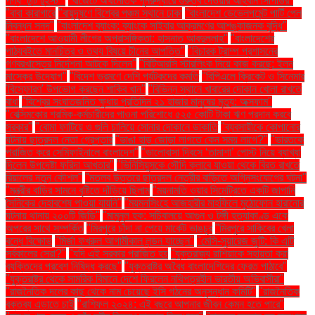
পণ্য ‘টুটি টুইস্ট’"
"বাজেটে অর্থনৈতিক পুনরুদ্ধারে গুরুত্ব দেওয়ার আহ্বান সিপিডির"
"বাবা কারাগারে
"বায়ুদূষণে বিশ্বের পঞ্চম স্থানে ঢাকা
"বাংলাদেশ ডেভেলপমেন্ট পার্টি পেল
নিবন্ধন সনদ"
"বাংলাদেশ ব্যাংক: ব্যাংকে সাইবার আক্রমণের আশঙ্কাজনক বৃদ্ধি"
"বাংলাদেশে আওয়ামী লীগের অপ্রাসঙ্গিকতা: হাসনাত আবদুল্লাহ"
"বাংলাদেশের
পাঠ্যবইতে মানচিত্র ও তথ্য বিষয়ে চীনের আপত্তি"
"বিচারক ট্রাম্প প্রশাসনের
গণবরখাস্তের নির্দেশনা আটকে দিলেন"
"বিটিআরসি স্টারলিংক নিয়ে কাজ করছে: ইলন
মাস্কের উদ্যোগ"
"বিদেশ ভ্রমণে দেশি পর্যটকদের কমতি
"বিপিএলে ক্রিকেট ও সিনেমার
'বিস্ফোরণ' উপভোগ করছেন শাকিব খান"
"বিভিন্ন স্থানে খাবারের দোকান খোলা রাখতে
বাধা
"বিশ্বের সংঘাতজনিত ক্ষুধায় প্রতিদিন ২১ হাজার মানুষের মৃত্যু: অক্সফাম"
"বেক্সিমকোর শ্রমিক-কর্মচারীদের পাওনা পরিশোধে ৫২৫ কোটি টাকা ঋণ প্রদান করবে
সরকার"
"বোমা ফাটিয়ে ও গুলি চালিয়ে সোনার দোকানে ডাকাতি
"ব্যবসায়ীকে কোপানোর
ঘটনায় ছাত্রদল নেতা গ্রেপ্তার
"ভাঙা হাড় জোড়া লাগতে কেন সময় লাগে?"
"ভারতকে
পরাজিত করে সেমিফাইনালে বাংলাদেশ"
"ভালোবাসা দিবসে ‘তামাশা’ পোস্ট নিয়ে ব্যাখ্যা
দিলেন উপদেষ্টা ফরিদা আখতার"
"ভিনিসিয়ুসকে সৌদি ক্লাবে যাওয়া থেকে বিরত রাখতে
রিয়ালের নতুন কৌশল"
"মতলব উত্তরে ছাত্রদল নেত্রীর বাড়িতে অগ্নিসংযোগের ঘটনা"
"মন্ত্রীর বাড়ির সামনে বৃষ্টিতে দাঁড়িয়ে ছিলাম
"ময়নামতি ওয়ার সিমেট্রিতে একটি জাপানি
সৈনিকের দেহাবশেষ পাওয়া যায়নি"
"ময়মনসিংহে আজহারীর মাহফিলে মুঠোফোন হারানোর
ঘটনায় থানায় ২০০টি জিডি"
"মামুনুল হক: সচিবালয়ে আগুন ও টঙ্গী হত্যাকাণ্ড একে
অপরের সাথে সম্পর্কিত
"মিরপুরে চাঁদা না পেয়ে মার্কেট ভাঙচুর
"মিরপুরে সাকিবের খেলা
বন্ধে বিক্ষোভ
"মির্জা ফখরুল আগামীকাল লন্ডন যাচ্ছেন"
"মেসি-সুয়ারেজ জুটি: কি এটি
সর্বকালের সেরা?"
"যদি এই সরকার পরাজিত হয়
"যুক্তরাজ্য রাশিয়াকে সহায়তা করা
ব্যক্তিদের প্রবেশ নিষিদ্ধ করছে"
"যুক্তরাষ্ট্র অবৈধ বাংলাদেশিদের ফেরত পাঠাবে"
"যুক্তরাষ্ট্র থেকে সামরিক বিমানে দেশে ফিরলেন নথিপত্রহীন ভারতীয় অভিবাসীরা"
"রাজনৈতিক দলের কাছ থেকে নাম চেয়েছে ইসি গঠনের অনুসন্ধান কমিটি"
"রাজনৈতিক
বক্তব্য এড়াতে চাই
"রাশিফল ২০২৪: এই বছরে আপনার জীবন কেমন হতে পারে"