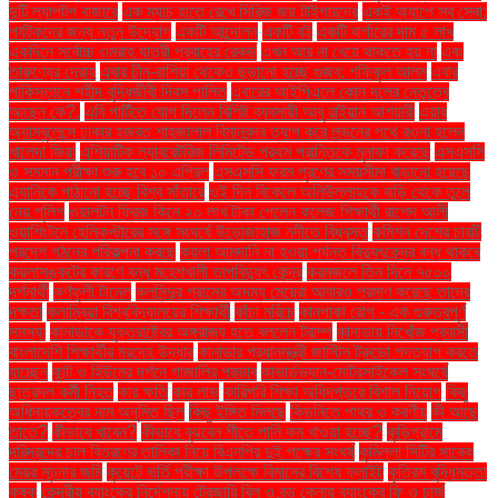
দুটি ল্যাপটপ বাজারে
এক ম্যাচ হাতে রেখে সিরিজ জয় টাইগারদের
একই অ্যাপে সব সেবা:
পর্যটকদের জন্য নতুন উদ্যোগ
একটি আন্দোলন
একটি বই
একটি বার্গারের দাম ৫ লাখ
একদিনে সর্বোচ্চ ওমরাহ যাত্রী প্রবাহের রেকর্ড
এখন আর না খেয়ে থাকতে হয় না
এবং
তারুণ্যের দ্রোহ
এবার চীন-রাশিয়া থেকেও ছড়ানো হচ্ছে গুজব: শফিকুল আলম
এবার
পাকিস্তানে শহীদ বুদ্ধিজীবী দিবস পালিত
এবারের আইপিএলে কোন দলের নেতৃত্বে
আছেন কে?.
এবি পার্টিতে যোগ দিলেন বিশিষ্ট ব্যবসায়ী আবু রাইয়ান আশয়ারী
এয়ার
অ্যাম্বুলেন্সে ঢাকার হজরত শাহজালাল বিমানবন্দর ত্যাগ করে লন্ডনের পথে রওনা হলেন
খালেদা জিয়া
এশিয়াটিক ল্যাবরেটরিজ লিমিটেড প্রথম প্রান্তিকে মুনাফা করেছে
এসএসসি
ও সমমান পরীক্ষা শুরু হবে ১০ এপ্রিল
এসএসসি ফরম পূরণের সময়সীমা বাড়ানো হয়েছে
এ্যানিকে পাঠানো হচ্ছে বিশ্ব সাঁতারে
ওই দিন বিকেলে অলিউল্লাহকে বাড়ি থেকে তুলে
নেয় পুলিশ
ওয়ালটন ফ্রিজ কিনে ২০ লাখ টাকা পেলেন কলেজ শিক্ষার্থী রাশেদ আলী
ওয়াশিংটনে হেলিকপ্টারের সঙ্গে সংঘর্ষে উড়োজাহাজ নদীতে বিধ্বস্ত
কমিশন দেশের চারটি
প্রদেশ গঠনের পরিকল্পনা করছে
কয়লা আমদানি না হওয়া পর্যন্ত বিদ্যুৎকেন্দ্র বন্ধ থাকবে
কয়লাসঙ্কটের কারণে বন্ধ মহেশখালী তাপবিদ্যুৎ কেন্দ্র
করমজলে তিন দিনে ৭৫০০
দর্শনার্থী
কর্ণফুলী টানেল
কলসিন্দুর গ্রামের অদম্য মেয়েরা আবারও প্রমাণ করেছে তাদের
দক্ষতা
কলাম্বিয়া বিশ্ববিদ্যালয়ের শিক্ষার্থী
কাঁচা মরিচে
কানপাকা রোগ - এক গুরুত্বপুর্ণ
সমস্যা
কানাডাকে যুক্তরাষ্ট্রের অঙ্গরাজ্য হতে বললেন ট্রাম্প
কানাডায় নিখোঁজ প্রবাসী
বাংলাদেশি শিক্ষার্থীর মরদেহ উদ্ধার
কানাডার প্রধানমন্ত্রী জাস্টিন ট্রুডো পদত্যাগ করতে
যাচ্ছেন
কান্ট ও হিউমের দর্শনে গাজালির প্রভাব
কাভার্ডভ্যান-মোটরসাইকেল সংঘর্ষে
ছাত্রদল কর্মী নিহত
কার ক্ষতি
কার লাভ
কারিগরি শিক্ষা অধিদপ্তরে বিশাল নিয়োগ
কিছু
অধিনায়কত্বের নাম অনুমিত ছিল
কিছু ইঙ্গিত মিলছে
কিডনিতে পাথর ও করণীয়
কী আছে
তাতে?
কীভাবে খাবেন?
কীভাবে বুঝবেন শীতে পানি কম খাওয়া হচ্ছে?
কুড়িগ্রামে
দরিদ্রদের চাল বিতরণের তালিকা নিয়ে বিএনপির দুই পক্ষের সংঘর্ষ
কুমিল্লা সিটির সাবেক
মেয়র সূচনার জমি
কুয়েটে ভর্তি পরীক্ষা উপলক্ষে বিমানের বিশেষ ফ্লাইট
কৃত্রিম বুদ্ধিমত্তা
কৃষক
কেন্দ্রীয় ব্যাংকের নির্দেশনায় ট্রেজারি বিল ও বন্ড কেনায় ব্যাংকের ফি ও চার্জ