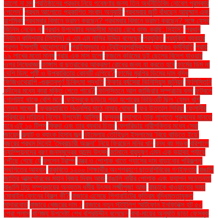
ভালো না মন্দ
প্রতিষ্ঠানের প্রভাব নিয়ে গবেষণার জন্য তিন অর্থনীতিবিদ নোবেল পুরস্কার
পেলেন"
প্রথম আলোতে প্রকাশিত সংবাদ অনুযায়ী
প্রথমবার জুটি বাঁধছেন আয়ুষ্মান এবং
রাশমিকা
প্রথমবার বিমানে ভ্রমণ করছেন? প্রথমবার বিমানে ভ্রমণ করছেন? সঙ্গে যেসব
জিনিস নেবেন না
প্রধান উপদেষ্টার সময়সীমা মাথায় রেখে কাজ করছি: সিইসি"
প্রধান
নির্বাচন কমিশনার (সিইসি) এ এম এম নাসির উদ্দিন বলেছেন
প্রযুক্তি
প্রযুক্তি ব্যবহার
প্রশ্ন ইসলামী আন্দোলনের"
প্রাইমমুভার ও ট্রেইলরশ্রমিকদের আবারও কর্মবিরতি
প্রায়
১৯ লাখের মতো মানুষ
প্রায় এক মাস হলো
ফজলে করিমের দুই ছেলের বিদেশ যাওয়ার
ওপর নিষেধাজ্ঞা
ফাঙ্গাস বা ছত্রাকের আক্রমণ রোধের জন্য যা করতে হবে
ফার্মের ডিম না
দেশি ডিম: পুষ্টি ও উপকারিতায় কোনটি এগিয়ে?
ফার্মের মুরগির ডিমের দাম বৃদ্ধি
ফিজিওথেরাপি -গুরুত্বপূর্ণ চিকিৎসা পদ্ধতি
ফিফার বর্ষসেরা ভিনিসিয়ুস জুনিয়র
ফিলিস্তিনি
বন্দীদের মধ্যে কারা মুক্তি পেতে পারে?
ফিলিস্তিনে আল জাজিরার সম্প্রচার বন্ধ
ফুটবলে
গোলটাই থাকে বেশি মনে
ফেইসবুকে ছড়িয়ে পড়া যশোরের ভিডিওটি ছিল ‘যেমন খুশি
তেমন সাজো’
ফেব্রুয়ারিতে বিএনপির মাঠে নামার ঘোষণা
ফের উত্তাল সিরিয়া
ফেলানীর
পরিবারের দায়িত্ব নিলেন উপদেষ্টা আসিফ
ফেসবুক
ফ্যাশনে তাক লাগাতে পুরুষদের মানতে
হবে এই ১০ টিপস
ফ্রিদা এবং তার ব্যথার চিত্র
ফ্লোরিডায় নারীশক্তির মধ্যে সেরা
জায়েদ
ফ্ল্যাট ও ব্যাংক হিসাব জব্দ
বইমেলায় তৌহিদুল ইসলামের ‘বিয়ে বাড়িতে ইয়ে’
বছরের প্রথম দিনেই ‘স্বৈরাচারী অঞ্জনা’ নিয়ে ফিরছেন মনির খান
বন্ধ বহু সড়ক
বরিশালে
চ্যাম্পিয়নদের বরণ জনসমুদ্রের আনন্দ উৎসব
বর্তমানে বায়ুদূষণ এমন এক ভয়াবহ পর্যায়ে
পৌঁছে গেছে যে
বললেন ট্রাম্প
বস্ত্র ও পোশাক খাতে গ্যাসের দাম বাড়ানোর পরিকল্পনা
স্থগিতের আহ্বান
বাকৃবিতে ১২০০ শিক্ষার্থীর অংশগ্রহণে ছাত্রশিবিরের গণইফতার
বাঙালি
জাতির আত্মগৌরবের মহান বিজয় দিবস আজ
বাঙালি নারীর পোশাক এবং ফ্যাশন সচেতনতা
বাঙালি হিন্দু সম্প্রদায়ের অন্যতম ধর্মীয় উৎসব লক্ষ্মীপূজা আজ
বাচ্চাকে খাওয়ানোর সময়
মোবাইল ফোনের বিকল্প কী?
বাজারে এসেছে গিগাবাইটের কৃত্রিম বুদ্ধিমত্তাযুক্ত
মাদারবোর্ড
বাজারে খেজুরের দাম ১
বাজারে নতুন স্টাইলিশ স্মার্টফোন ইনফিনিক্স হট ৫০
প্রো প্লাস
বাণিজ্য উপদেষ্টা শেখ বশিরউদ্দীন বলেছেন
বাবা-মায়ের অনুমতি ছাড়া ফেসবুক