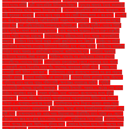
নতুন দলের কমিটি
"দুটি আলংকারিক উদ্ভিদের বিবরণ"
"দুদকের মামলায় ইয়াবা ব্যবসায়ীর
৭৬ লাখ টাকার অবৈধ সম্পদ উদ্ধারের দাবি
"দেশে এইচএমপিভি ভাইরাসে আক্রান্ত এক
নারী মৃত্যুবরণ করেছেন
"দেশে বছরে প্রায় ৩ লাখ কোটি টাকার শুল্ক ও কর ছাড়"
"নওগাঁয়
১৬ বছর পর ছাত্রশিবিরের প্রতিষ্ঠাবার্ষিকী প্রকাশ্যে উদযাপিত"
"নতুন ছাত্রসংগঠনের
যাত্রা শুরু
"নর্থ মেসিডোনিয়ার নৈশক্লাবে অগ্নিকাণ্ড
"নাটোরে যুবলীগ নেতাকে পিটুনি
দিয়ে পুলিশে সোপর্দ করল ছাত্র-জনতা"
"নানা পদক্ষেপ সত্ত্বেও চীনের তরুণ-তরুণীরা
বিয়ের প্রতি আগ্রহ হারাচ্ছে"
"নিভৃতপল্লির নারীদের তৈরি জুতা পাচ্ছে আন্তর্জাতিক
বাজারে"
"নির্বাচন নিয়ে বিতর্ক করছে একটি রাজনৈতিক দল: রিজভী"
"নির্বাচনের তারিখ
রাজনৈতিক দলগুলোর চাওয়ার ভিত্তিতে নির্ধারিত হবে: প্রেস সচিব"
"নির্বাচনের সময়সীমা
নির্ধারণ করবে সরকার ও রাজনৈতিক দলগুলো: জাতিসংঘের দূত"
"নির্বাচিত সরকারই
সর্বোত্তম সরকার: মির্জা ফখরুল"
"নিষিদ্ধ ঘোষণার পর ভোরবেলায় ঢাকার রাস্তায়
ছাত্রলীগের নেতাদের মিছিল"
"নেতানিয়াহু যুক্তরাজ্যে ঢুকলে গ্রেপ্তার হতে পারেন
"নোয়াখালী জেলা বিএনপির নতুন পাঁচ সদস্যের আহ্বায়ক কমিটি গঠন"
"পদ্মার পাড়ে
অস্থায়ী হাটে ইলিশ বেচাকেনা"''
"পাকিস্তান থেকে বাংলাদেশে আসার পর রুনা লায়লার
সম্মুখীন বাধার"
"পাগলা মসজিদে এক বস্তা চিঠি:
"পাবনার শুঁটকি রপ্তানি হচ্ছে বিদেশে"
"পুতিনের নতুন ধরনের আরও শক্তিশালী ক্ষেপণাস্ত্র ব্যবহারের হুমকি"
"পৃথিবীর
অভ্যন্তরীণ কেন্দ্রের আকৃতি বদলাচ্ছে"
"প্রধান উপদেষ্টা: সরকার এ বছরের শেষ নাগাদ
নির্বাচন আয়োজন করবে"
"প্রবল ঘূর্ণিঝড় 'দানা' আসন্ন: বাংলাদেশের জন্য ঝুঁকির
পর্যবেক্ষণ"
"প্রেস সচিব: সচিবালয়ে সাংবাদিকদের প্রবেশাধিকার সীমিত করা হয়েছে"
"ফিফা ও খেলোয়াড়-ক্লাবের সংঘাত
"ফ্যাসিবাদের পক্ষে লিখতে ব্যবহৃত কলম ভেঙে
দেওয়া হবে: হাসনাত আবদুল্লাহ"
"বইমেলায় ‘মবের’ মতো উসকানিমূলক পরিস্থিতি কেন
সৃষ্টি হলো
"বঙ্গোপসাগরে মাছ ধরার সময় মিয়ানমারের নৌবাহিনীর হাতে আটক ৫৬ জেলে"
"বছরের পর বছর মনে রাখা হবে তোমার অর্জন" – মুশফিককে নিয়ে তামিম
"বরিশাল শিক্ষা
বোর্ডে পাসের হার এবং জিপিএ-৫ বৃদ্ধির খবর"
"বাজারে উন্মোচন হলো সিটি গ্রুপের নতুন