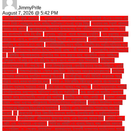
JimmyPrife
August 7, 2026 @ 5:42 PM
. ডায়াবেটিস ঝুঁকি কমানো:
। সুনামগঞ্জের শান্তিগঞ্জ উপজেলার সাংহাই হাওরে চলমান এই
সড়ক নির্মাণ প্রকল্পের জন্য জমির ক্ষতিপূরণ দেওয়া দূরের বিষয়
''অরফানেজ ট্রাস্ট মামলায়
সাজার রায় বাতিল
''কক্সবাজারের টেকনাফ উপজেলার নাফ নদীর মোহনায় মাছ ধরতে গিয়ে
চার বাংলাদেশি মাঝি নিখোঁজ''
''খুলনায় ‘নাটুকে’ পার্কে জলবায়ু তহবিল''
''ঘন কুয়াশায় ঢাকায়
নামতে না পেরে ৬ ফ্লাইট diverted সিলেট ও কলকাতায়''
''চলতি অর্থবছরে জিডিপি
প্রবৃদ্ধি ৪ শতাংশ হতে পারে''
''চ্যাটজিপিটির নতুন সুবিধা: ডিপসিকের প্রতিযোগিতার মুখে
বিপ্লব''
''বাইডেনের জাতির উদ্দেশে বিদায়ী ভাষণে কী বললেন''
''যুক্তরাষ্ট্রে তৈরি পিস্তলে
খুন
''রাষ্ট্রীয় পৃষ্ঠপোষকতায় লুটপাটের পথ বন্ধ করতে হবে: সাংবাদিক নেতা আজিজ"
''সুন্দরবনে নৌকায় দুই মণ হরিণের মাংস ফেলে পালাল চোর শিকারিরা''
'টিউলিপের
পদত্যাগপত্রে কী লেখা ছিল''
'ঢাকা বিশ্ববিদ্যালয় কেন্দ্রীয় ছাত্র সংসদ নির্বাচন: একটি
বিশ্লেষণ''
'শিক্ষাপ্রতিষ্ঠানে ‘গোপন রাজনীতি’ নিষিদ্ধের আহ্বান ছাত্রদলের''
'সংবিধান
সংস্কার কমিশনের সুপারিশ সম্পর্কে বিএনপি
‘অস্ট্রেলিয়া প্রতি মিনিটে ভারতকে স্মরণ
করিয়ে দেবে ধবলধোলাইয়ের কথা’
‘ইইউ ও ইউরোপীয় বিনিয়োগ ব্যাংক বাংলাদেশকে
পরিবেশ সুরক্ষায় সহায়তা দেবে’
‘এটা হয়তো আমার শেষ ম্যাচ’"
‘গণ–অভ্যুত্থান পরবর্তী
বিশ্ববিদ্যালয় ক্যাম্পাসে শান্তিপূর্ণ পরিবেশ প্রতিষ্ঠিত’
‘জয় বাংলা’কে জাতীয় স্লোগান
ঘোষণা করে হাইকোর্টের দেওয়া রায় স্থগিত
‘জাতীয় দলে আর খেলছি না’
‘ট্রাম্প একজন
উন্মাদ’: গাজা দখলের পরিকল্পনায় ফিলিস্তিনিদের প্রতিক্রিয়া
‘নির্বাচন বিলম্বিত হওয়ার
সংস্কারের বিরুদ্ধে বিএনপি’র অবস্থান’
‘পাঠান টু’ এর চিত্রনাট্য শাহরুখের মন জয়
করেছে
‘মা
‘মুনাফেকি’ নিয়ে রিজভীর মন্তব্য জাতীয় ঐক্যবিরোধী ও দুরভিসন্ধিপূর্ণ:
জামায়াত"
‘যুদ্ধবিরোধী’ রবীন্দ্রনাথ ঠাকুরের কাছে এক ইংরেজ মায়ের চিঠি
‘রোহিত শর্মা -
মোটা এবং গড়পড়তা খেলোয়াড়’
‘শিবিরের কমিটি’তে থাকার বিষয়ে পূজা চেরির বক্তব্য
"‘গণপরিষদ’ ও ‘সেকেন্ড রিপাবলিক’: জামায়াতসহ ইসলামী দলগুলোর মতভিন্নতা সামনে