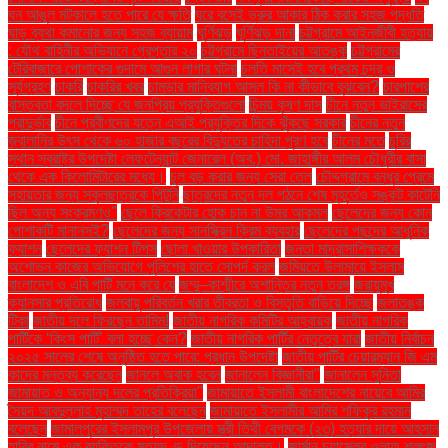
ঘন আঙুল মটকালে হতে পারে যে ক্ষতি
ঘরে বসেই ভ্রুর আকার ঠিক করার সহজ পদ্ধতি
ঘাড় ব্যথা কমানোর জন্য সহজ ব্যায়াম
ঘূর্ণিঝড়
ঘূর্ণিঝড় দানা
চট্টগ্রামে আইনজীবী হত্যায়
: যৌথ বাহিনীর অভিযানে গ্রেপ্তার ২০
চট্টগ্রামে ছিনতাইয়ের আতঙ্ক
চট্টগ্রামের
টেরিবাজারে পোশাকের গুদামে আগুন লাগার ঘটনা
চলতি মাসেই হবে প্রথম চন্দ্র ও
সূর্যগ্রহণ
চাকরি
চাকরির খবর
চামড়ার মানিব্যাগ আসল কি না কীভাবে বুঝবেন?
চারপাশের
বাস্তবতা বদলে দিচ্ছে যে জনপ্রিয় প্রযুক্তিগুলো
চিন্ময় কৃষ্ণ দাস
চীনে নতুন ভাইরাসের
প্রাদুর্ভাব
চীনে প্রবীণদের যত্নে এআই প্রযুক্তির দিকে ঝুঁকছে সরকার
চীনের নতুন
জ্বালানির উৎস থেকে ৬০ হাজার বছরের বিদ্যুতের চাহিদা পূরণ হবে
চীনের মতে
চুরির
স্থান স্বরাষ্ট্র উপদেষ্টা লেফটেন্যান্ট জেনারেল (অব.) মো. জাহাঙ্গীর আলম চৌধুরীর বাসা
থেকে এক কিলোমিটারের মধ্যে।
চুল বড় করার জন্য সেরা তেল
চৌদ্দগ্রামে বন্ধুর প্রেমে
সহায়তার জন্য স্কুলছাত্রকে পিটুনি
ছাত্রদের নতুন দল গঠনে শেষ মুহূর্তেও সঙ্কট কাটেনি
ছিল অন্য সংক্রমণও"
ছেলে ক্রিকেটার হোক চান না উমর আকমল
ছেলেদের জন্য কোন
পোশাকটি মানানসই?
ছেলেদের জন্য সানস্ক্রিন ক্রিম ব্যবহার
ছেলেদের পছন্দের আধুনিক
ফ্যাশন
ছেলেদের ফ্যাশন টিপস
ছোলা খাওয়ার উপকারিতা
জনতা মাদ্রাসাশিক্ষককে
অশোভন কাজের অভিযোগে পুলিশের হাতে সোপর্দ করল
জমিয়তে উলামায়ে ইসলাম
বাংলাদেশ ও এবি পার্টি মনে করে যে
জম্মু–কাশ্মীরে অশান্তির নতুন তরঙ্গ
জরায়ুমুখ
ক্যানসার প্রতিরোধ
জলবায়ু পরিবর্তন খরার তীব্রতা ও বিস্তৃতি বাড়িয়ে দিচ্ছে
জলাতঙ্ক
টিকা
জাতীয় দলে ফিরছেন তামিম!
জাতীয় নাগরিক কমিটির আহ্বায়ক
জাতীয় নাগরিক
পার্টিকে ‘কিংস পার্টি’ বলা হচ্ছে কেন?
জাতীয় নাগরিক পার্টির নেতৃত্বে যারা
জাতীয় নির্বাচন
২০২৫ সালের শেষে অনুষ্ঠিত হতে পারে: প্রধান উপদেষ্টা
জাতীয় পার্টির চেয়ারম্যান জি এম
কাদের মন্তব্য করেছেন
জানলে অবাক হবেন
জানালেন বিজ্ঞানীরা"
জানালেন সুনিতা
জামায়াত ও অন্যান্য দলের প্রতিক্রিয়া''
জামায়াতে ইসলামী বাংলাদেশের নায়েবে আমির
সৈয়দ আবদুল্লাহ মুহাম্মদ তাহের বলেছেন
জামায়াতে ইসলামীর আমির শফিকুর রহমান
বলেছেন
জামালপুরের ইসলামপুর উপজেলায় স্ত্রী তিথী বেগমকে (২৩) হত্যার দায়ে আহসান
হাবিব নামে এক ব্যক্তিকে মৃত্যুদণ্ড দিয়েছেন আদালত।
জার্মান চ্যান্সেলর ওলাফ শলৎজ