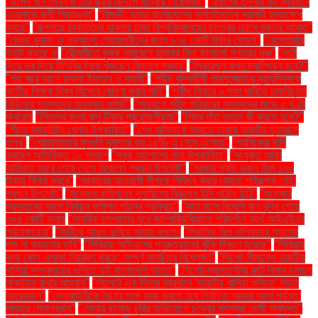
"রাশেদ খান মেনন ও তাঁর স্ত্রীর বিদেশে যাত্রায় নিষেধাজ্ঞা"
"রাহুলের তুলনায় বড় ব্যবধানে
ওয়েনাডে জয়ী প্রিয়াঙ্কা"
"রিজভী: ভারত বাংলাদেশের সার্বভৌমত্বে সরাসরি হস্তক্ষেপ
করছে"
"রূপগঞ্জে ডাকাতদের হামলায় ঢাকা বিশ্ববিদ্যালয়ের ছাত্রের চোখে গুরুতর আঘাত"
"রেকর্ড মুনাফা ও লভ্যাংশ: শেয়ারধারীদের জন্য ৯৭৫ কোটি টাকার ঘোষণা"
"রেস্তোরাঁয়
ভ্যাট বাড়ছে না
"রৌমারীতে কৃষক সমাবেশে হামলার নিন্দা জানালো গণতন্ত্র মঞ্চ"
"লাঠি
দিয়ে ভর দিয়ে টিসিবির ট্রাক খুঁজছেন বিল্লাল সরদার"
"লিভারপুল কখন চ্যাম্পিয়ন হবে?"
"শত বছর আগে ঢাকায় ইফতার ও সাহ্‌রি"
"শহীদ বুদ্ধিজীবী শামসুজ্জোহার মৃত্যুদিবসকে
জাতীয় শিক্ষক দিবস হিসেবে ঘোষণা করার দাবি"
"শহীদ মিনারে ৬ দফা দাবিতে চাকরিচ্যুত
বিডিআর সদস্যদের অবস্থান ধর্মঘট"
"শাহবাগে শহীদ পরিবারের সদস্যদের সাড়ে ৫ ঘণ্টা
অবরোধ
"শিশুদের জন্য ফ্লু টিকার প্রয়োজনীয়তা"
"শিশুর দাঁত নড়লে কী করতে হবে?"
"শীতে ব্যাডমিন্টন খেলার উপকারিতা"
"শেখ হাসিনাকে থামাতে ঢাকায় ভারতীয় দূতাবাসে
তলব"
"শেয়ারবাজারে মূলধনি মুনাফার কর ১৫% এ নেমে এসেছে"
"শ্রমিকেরা দাবি
করছেন অতিরিক্ত ১০ শতাংশ
"সবুজ আপেলের নানা উপকারিতা"
"সংযুক্ত আরব
আমিরাত সফর শেষে দেশে ফিরলেন প্রধান উপদেষ্টা"
"সরকার প্রতি ডজন ডিম ১৩০
টাকায় বিক্রি করবে"
"সরকারের আওয়ামী লীগকে নিষিদ্ধ করার কোনো পরিকল্পনা নেই:
প্রধান উপদেষ্টা"
"সংস্কার কমিশনের সুপারিশের বিরুদ্ধে ইসি পাঠাল চিঠি"
"সংস্কার
প্রস্তাবের আগে নির্বাচন কমিশন গঠনের প্রক্রিয়া"
"সাত মাসে বিদেশি ঋণ বৃদ্ধি পেয়ে
৩৯৪ কোটি ডলার
"সামরিক তৎপরতার মুখে জাপোরিঝঝিয়াতে পরিদর্শনে ব্যর্থ আইএইএর
পর্যবেক্ষকেরা"
"সিটিকে আরও ডুবিয়ে সালাহ বললেন
"সিরামিক শিল্প মালিকদের গ্যাসের
দাম না বাড়ানোর দাবি"
"সিরিয়ায় আইএসের পুনরুত্থানের ঝুঁকি দ্বিগুণ হয়েছে"
"সিরিয়ায়
কারা কোন এলাকা নিয়ন্ত্রণ করছে: সম্পূর্ণ মানচিত্র বিশ্লেষণ"
"সিলেট সীমান্তে ভারতীয়
খাসিয়া সম্প্রদায়ের গুলিতে দুই বাংলাদেশি আহত"
"সিলেট-ম্যানচেস্টার রুটে বিমান চলাচল
অব্যাহত রাখার আহ্বান"
"সিলেটে এক দিনের ব্যবধানে ‘ভারতীয় খাসিয়া গু‌লিতে’ নিহত
আরেকজন"
"সেনাবাহিনীকে ধৈর্যের সঙ্গে কাজ করতে হবে নির্বাচিত সরকার আসা পর্যন্ত:
সাভারে সেনাপ্রধান"
"সোনার কমোড চুরির অভিযোগে চক্রের সদস্যরা দোষী সাব্যস্ত"