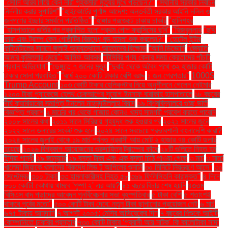
"সৌদি আরব গিয়ে কেন নারী গৃহকর্মীরা মৃত্যুর মুখে পড়ছেন?"
"স্থানীয় সরকার নির্বাচন
নির্দলীয় করার সুপারিশ"
"হাইকোর্টের পূর্ণাঙ্গ আদেশ: অন্তর্বর্তী সরকার আইনি দলিল ও
জনগণের ইচ্ছার সমর্থনে প্রতিষ্ঠিত"
"হাঙ্গার প্রজেক্টে ঢাকায় চাকরি
"হালিশহর
"হাসপাতালে ভর্তির পর প্রকাশিত হলো প্রথম পোপ ফ্রান্সিসের ছবি"
"হিজবুল্লাহ
"হুথি
কারা এবং ট্রাম্প কেন গোষ্ঠীটির বিরুদ্ধে বড় হামলা শুরু করলেন?"
"হোটেল ইন্টার
কন্টিনেন্টালের সামনে জুলাই অভ্যুত্থানে আহতদের বিক্ষোভ
“আমি ডিভোর্সি
“জ্যোতি
আমার কুমিল্লার মেয়ে”: আসিফ আকবর
“টিসিবির পণ্য কেনার সময় ক্রেতাদের পাঁচটি
প্রধান অভিযোগ”
“ডেঙ্গুতে ৭ জনের মৃত্যু
“দুবাই থেকে অবৈধ পথে ৩২ হাজার কোটি
টাকার সোনা প্রবাহিত”
“বর্ষে ২০০ কোটি টাকার বেশি বরাদ্দ
১ জন গ্রেপ্তার"
1000$
Trump Account
১০৩ কোটি টাকার হেলিকপ্টার নিয়ে অনুশীলনে গেলেন নেইমার
১২০০ টাকা প্যাকেজে হেলথ চেকআপের সুযোগ ইনসাফ বারাকাহ হাসপাতালে
১৮ বছরের
দীর্ঘ ক্যারিয়ারের সমাপ্তি টানলেন মাহমুদউল্লাহ রিয়াদ
১৯ বিশ্ববিদ্যালয়ে গুচ্ছ ভর্তি
বিজ্ঞপ্তি প্রকাশ
২ মার্চের পর থেকে গাজায় কোনও খাদ্য সামগ্রী প্রবেশ করতে পারেনি
২০০৮ সালের কথা
২০১১ সালে সিরিয়ায় গৃহযুদ্ধ শুরু হওয়ার পর
২০২১ সালের জুনে
২০২২ সালে ডলারের সংকট শুরু হলে
২০২৪ সালে সবচেয়ে প্রভাবশালী বাংলাদেশি কারা?
২০২৪ সালের জুলাই থেকে ১৯ মার্চ পর্যন্ত প্রবাসী আয় মোট ২ হাজার ৭৪ কোটি ডলার
হয়েছে
২০২৬ বিশ্বকাপ আয়োজনের গুরুদায়িত্ব ট্রাম্পের কাঁধে
২৮টি গুলিতে নিহত হন
ইন্দিরা গান্ধী
২৯ জানুয়ারি
২৯ বস্তা টাকা এবং এক বস্তা চিঠি পাওয়া গেছে
৩ মার্চ
৩ মার্চে
খালেদা জিয়াকে খালাসের বিরুদ্ধে লিভ টু আপিলের শুনানি
৩০ মিনিটে নিয়ন্ত্রণে আসে"
৩০
সেপ্টেম্বর
৩০০ টাকা!
৩৩ হামলাকারীসহ নিহত ৫৮
৩৬৯ ফিলিস্তিনি কারামুক্ত"
৪ দিনে
৮০০ কোটি! কোথায় থামবে 'পুষ্পা ২' এর আয়?
৪১ বছরে বিচার শেষ হয়নি
৪৩তম
বিসিএস বাদ পড়াদের আবেদন পুনর্বিবেচনার সভা বৃহস্পতিবার
৫ টাকা বেশি
৫ শতাংশই
থাকবে পূর্বের মতো"
৫০০ কোটি টাকা দেবে: নতুন টাকা ছাপানোর প্রয়োজন নেই
৬ মার্চ
৬৭৫ টাকায় আমদানি
৭ আগস্ট ২০০৫: মেসির অভিষেকের দিন
৭ বছরের শিশুকে আইটি
কোম্পানিতে চাকরির প্রস্তাব
৭৩০ কোটি টাকার ‘প্রবাসী আয় নাটক’ কি কালোটাকা সাদা