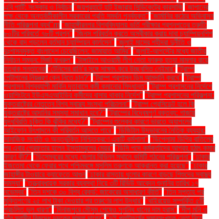
এবি পার্টি: সংস্কার ও নির্বাচন
"জয়পুরহাটে হাট ইজারায় সিন্ডিকেটের কারসাজি
"জাপানের
পক্ষ থেকে অন্তর্বর্তীকালীন সরকারের প্রতি সমর্থন পুনর্ব্যক্ত"
"জার্মানির কঠোর অভিবাসন
নীতি পরিকল্পনা ব্যর্থ"m
"জাহাঙ্গীরনগর বিশ্ববিদ্যালয় ভর্তি পরীক্ষার প্রশ্নপত্রে ত্রুটি:
৮০টির পরিবর্তে ৭৮টি প্রশ্ন"
"জিনস পরিবর্তন করতে অস্বীকার করায় দাবা চ্যাম্পিয়নশিপ
থেকে বাদ পড়লেন বর্তমান চ্যাম্পিয়ন কার্লসেন"
"জুলাই মাসের শহীদরা দুর্নীতি ও
দুঃশাসনমুক্ত বাংলাদেশ চেয়েছিলেন: জামায়াত আমির"
"জুলাই-আগস্টের মধ্যে জাতীয়
নির্বাচন সম্ভব: মির্জা ফখরুল"
"টাঙ্গাইলে আওয়ামী লীগ নেতা ফারুক হত্যা মামলার রায়ে
হতবাক সন্তানেরা
"টেনিসের রানি’র সঙ্গে সাক্ষাৎ করে উচ্ছ্বসিত নেইমার"
"ট্রাম্প
পেন্টাগনের নিয়ন্ত্রণ কেন নিতে চান?"
"ট্রাম্প প্রশাসন ডিম আমদানি করবে"
"ট্রাম্প
প্রশাসন বিশ্বব্যাপী মার্কিন দূতাবাসে কর্মী কমানোর সিদ্ধান্ত"
"ট্রাম্প প্রশাসনের নির্দেশে
ওয়াশিংটনে ইউএসএআইডির কর্মীদের বাসায় থাকার নির্দেশ"
"ট্রাম্প প্রশাসনের পরিকল্পনা:
যুক্তরাষ্ট্রের নেতৃত্বে বিশ্ব স্বাস্থ্য সংস্থা পরিচালনা"
"ট্রাম্প প্রেসিডেন্ট হলে কি
যুক্তরাষ্ট্রে আদানির সমস্যা সমাধান হবে?"
"ট্রাম্পের বিদ্বেষপূর্ণ বক্তব্য: গাজায়
যুদ্ধবিরতি চুক্তি কি ঝুঁকির মধ্যে?"
"ট্রাম্পের শুল্কের কারণে ভারতে অ্যাপলের
আইফোন উৎপাদনে কী পরিবর্তন আসতে পারে"
"ডিজিটাল উদ্ভাবনের নৈতিক ব্যবহার:
সামাজিক সংহতি ও অন্তর্ভুক্তি নিশ্চিতকরণে একটি কর্মশালা"
"ডিপ্লোমা ডিগ্রি বাতিলের
পর এবার গ্রেফতার হলেন ইস্তাম্বুলের মেয়র"
"ডিসি পদে কর্মকর্তাদের আগ্রহ হঠাৎ কমার
কারণ কী?"
"ডিসেম্বরের মধ্যে জেলার বিভিন্ন স্থানে কমিটি গঠনের পরিকল্পনা"
"ঢাকার
ইজতেমা থেকে ফেরার পথে পশ্চিমবঙ্গে মুসলিম তরুণকে আক্রান্ত করা হয়েছে"
"ঢাকার
জাহাঙ্গীর টাওয়ারে ক্যাফেতে আগুন
"ঢাকার রাস্তায় ধুলোর কারণে বাড়ছে শিশুদের স্বাস্থ্য
সমস্যা"
"তত্ত্বাবধায়ক সরকার ব্যবস্থা নিয়ে ৩টি রিভিউ আবেদন শুনানির তারিখ ১৭
নভেম্বর"
"তিন দশকে ৩০ বিশ্ব রেকর্ড: জাকেরের অসাধারণ কীর্তি"
"তিন সপ্তাহ পর
মুক্তিপণের ২৫ লাখ টাকা দেওয়ার পর তরুণের লাশ উদ্ধার"
"থাইরয়েড সম্পর্কিত ৫টি
প্রচলিত ভুল ধারণা"
"দিনাজপুরে মৌসুম শেষেও সুগন্ধি ধানের দাম হ্রাস"
"দীপু মনি ও
তাঁর স্বামীর বিরুদ্ধে দুদকের মামলা দায়ের"
"দুই প্ল্যাটফর্মের সমানসংখ্যক নেতা নিয়ে