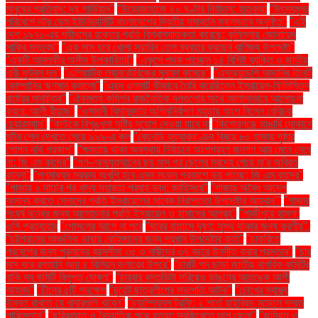
মানুষের প্রতিবাদ: দ্য গার্ডিয়ান"
"উড়োজাহাজে ৪০ ঘণ্টার নির্যাতন: হাতকড়া
"উৎসবমুখর
পরিবেশে নটর ডেম ইউনিভার্সিটি বাংলাদেশের দ্বিতীয় সমাবর্তন সফলভাবে অনুষ্ঠিত"
"এই
দেশ ১৯৭১-এর শহীদদের রক্তের প্রতি বিশ্বাসঘাতকতা করেছে: কুমিল্লায় জোনায়েদ
সাকির মন্তব্য"
"এক মাস ধরে খোলা সয়াবিন তেল ব্যবহার করছেন বাণিজ্য উপদেষ্টা"
"একটি আমলকীর অসীম উপকারিতা!"
"একুশে পদক পাচ্ছেন ১৪ বিশিষ্ট ব্যক্তি ও জাতীয়
নারী ফুটবল দল"
"এশিয়াটিক ল্যাবরেটরিজের মুনাফা কমেছে"
"এসঅ্যান্ডপি আদানির তিনটি
কোম্পানির ঋণমান কমালো"
"এহুদ ওলমার্ট কীভাবে তৈরি করেছিলেন ইসরায়েল-ফিলিস্তিন
রাষ্ট্রের মানচিত্র"
"ঐকমত্য কমিশন রাজনৈতিক দলগুলোর সাথে আলাদাভাবে আলোচনা
করবে: আলী রীয়াজ"
"ওসমানী বিমানবন্দরে অগ্নিনির্বাপণ মহড়ায় অংশ নিলেন বেবিচক
চেয়ারম্যান"
"কাউকে বিশৃঙ্খলা সৃষ্টির সুযোগ দেওয়া যাবে না
"কিশোরগঞ্জে ভাঙারি দোকানে
মর্টার শেল দেখতে পেয়ে ৯৯৯-এ কল
"কেনেডি হত্যাকাণ্ডের বিষয়ে ৮০ হাজার পৃষ্ঠার
গোপন নথি প্রকাশ"
"ক্ষমতায় থাকা অবস্থায় নির্বাচনে অংশগ্রহণ জনগণ আর মেনে নেবে
না: জি এম কাদের"
"গণ–অভ্যুত্থানের ছয় মাস পর ছেলের মরদেহ পেয়ে মা'র অবিরত
কান্না"
"গণমাধ্যম সরকার অখুশি হবে এমন সংবাদ প্রকাশে ভয় পাচ্ছে: জি এম কাদের"
"গাজায় ২ মার্চের পর খাদ্য সহায়তা প্রবাহ বন্ধ: জাতিসংঘ"
"গাজায় অবৈধ আদেশ
অমান্য করতে সেনাদের প্রতি ইসরায়েলের সাবেক নিরাপত্তা উপদেষ্টার আহ্বান"'
"গাজার
সংঘর্ষ বন্ধের জন্য আলোচনার প্রতি ইসরায়েল ও হামাসের আগ্রহ"
"গাজীপুরে হামলা:
ওসি প্রত্যাহার
"গোসলের আগে না পরে
"ঘরের বাতাসে দূষণ: সুস্থ থাকার জন্য করণীয়".
"চট্টগ্রামের আঞ্চলিক ভাষায় রোহিঙ্গাদের জন্য প্রধান উপদেষ্টার বার্তা"
"চাকরিতে
প্রবেশের জন্য পুরুষদের বয়সসীমা ৩৫ ও নারীদের ৩৭ বছরে উন্নীত করার প্রস্তাব"
"চার
মাস ধরে রপ্তানি আয় ৪ বিলিয়ন ডলারের উপরে"
"চারটি পদ ছাড়া জাতীয় নাগরিক কমিটির
বাকি সব কমিটি বিলুপ্ত ঘোষণা"
"চারবার বসতভিটা সরিয়েও ভাঙনের আতঙ্কে আলী
আহমদ"
"চীনের ৫টি পদক্ষেপ
"চুয়েট ছাত্রলীগের সভাপতি আটক"
"চোখের স্বাস্থ্য
উন্নত রাখতে যে খাবারগুলি খাবেন"
"চ্যাম্পিয়নস ট্রফি: ২ শর্তে হাইব্রিড মডেলে সম্মত
পাকিস্তান"
"ছুরিকাঘাত ও বৈদ্যুতিক শকে হত্যা: সবজিখেতে লাশ ফেলা"
"জমিয়ত ও