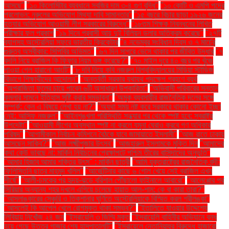
আসছে"
"১০ কিলোমিটার ব্যবধানে সবজির দাম ৩-৪ গুণ বৃদ্ধি"
"১০ কোটি ও এমপি পদের
প্রলোভন: নুরুলের অভিযোগ মিথ্যা দাবি সামান্তার"
"১৫ বছরে বিচার ছাড়া ১৯২৬ জনের
হত্যার অভিযোগ আওয়ামী লীগ সরকারের বিরুদ্ধে"
"১৮তম শিক্ষক নিবন্ধনের লিখিত
পরীক্ষার ফল প্রকাশ
"১৯ দিনে প্রবাসী আয় দুই বিলিয়ন ডলার অতিক্রম করেছে"
"২৭টি
ব্যাগসহ অস্ট্রেলিয়া সফরে ভারতীয় ক্রিকেটার
"৪ নভেম্বর সংবিধান দিবস ও ৭ মার্চের
গুরুত্ব অস্বীকার: সিপিবির অভিমত"
"৬৭ দিন সাগরে ভেসে থাকার পর জীবিত উদ্ধার
"৭
বদলি নিয়ে ব্রাজিল কি ফিফার নিয়ম ভঙ্গ করেছে?"
"৭০ মাইল দূরে ৪০ বছর পর খুঁজে
পাওয়া গেল হারানো আংটি"
"৮ দবি নিয়ে কবি নজরুল বিশ্ববিদ্যালয়ের মিডিয়া স্টাডিজ
বিভাগে শিক্ষার্থীদের আন্দোলন"
"অন্তর্বর্তী সরকার যথাযথ পদক্ষেপ গ্রহণে ব্যর্থ
"অপরাজিতা ফুলের চায়ে পাবেন ৬টি অসাধারণ উপকারিতা"
"অভিবাসী পরিবারের সন্তান
কমলার সামনে ইতিহাস সৃষ্টি করার সম্ভাবনা"
"অমুক ব্যবসায়ীর রাজনৈতিক দলের সঙ্গে
সম্পর্ক: কেন এ বিষয়ে লেখা হয় না?"
"অযথা সময় নষ্ট করে সরকারে থাকার কোনো ইচ্ছা
নেই: আসিফ নজরুল"
"আইনশৃঙ্খলা পরিস্থিতি সন্ধ্যার পর থেকে স্পষ্ট হবে: স্বরাষ্ট্র
উপদেষ্টা"
"আওয়ামী লীগের অবস্থান স্পষ্ট না করলে যমুনা ঘেরাও করবে গণ অধিকার
পরিষদ"
"আগামীকাল নির্বাচন কমিশনে বৈঠকে যাবে জামায়াতে ইসলামী"
"আজ রাতে ঢাকায়
আসছেন সাকিব?"
"আজ লক্ষ্মীপূজার উৎসব"
"আজহারুল ইসলামকে মুক্তি দিন
"আমাদের
কথা কেউ ভাবছে না: মার্কিন নির্বাচনের প্রেক্ষাপটে পশ্চিম তীরের বাসিন্দাদের অনুভূতি"
"আমার হিজাব আমার শক্তির উৎস" : মার্কিন ছাত্রী
"আমি যুক্তরাষ্ট্রের রাজনৈতিক বন্দী:
ফিলিস্তিনি ছাত্র মাহমুদ খলিল"
"আর্জেন্টিনার কাছে ৬ গোল খেয়ে সেই ব্রাজিল এখন
শীর্ষে"
"আলী-চমকের পর হৃদয়-ঝড়ে বরিশাল পৌঁছালো ফাইনালে আবারো"
"আলেপ্পোর পর
সিরিয়ার অন্যান্য শহর দখলে এগিয়ে চলেছে হায়াত আল-শাম: কে বা কারা তারা?"
"আসলাঙ্কারের সেঞ্চুরি ও তিকশানার ঘূর্ণিতে অস্ট্রেলিয়াকে বিস্মিত করল শ্রীলঙ্কা"
"আসলেই কি আপেল খেলে রোগমুক্ত থাকা সম্ভব?"
"ইতালিতে যাওয়ার উদ্দেশ্যে
লিবিয়ায় নিখোঁজ ২৪ জন
"ইসরায়েলি ৩ জিম্মি মুক্ত
"ইসরায়েলি বাহিনীর অভিযানে বন্ধ
হয়ে গেছে উত্তর গাজার শেষ হাসপাতালটি"
"ইসরায়েলে নেতানিয়াহুর বিরুদ্ধে হাজারো