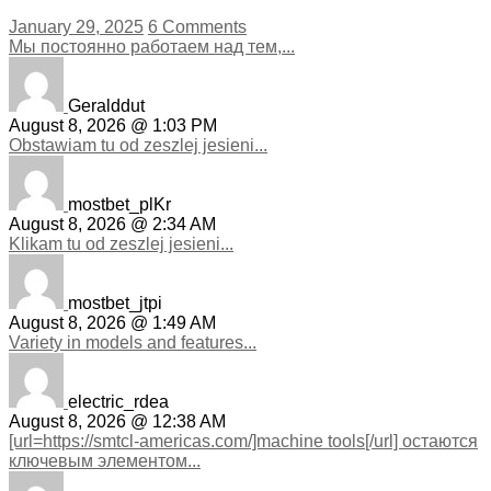
January 29, 2025
6 Comments
Мы постоянно работаем над тем,...
Geralddut
August 8, 2026 @ 1:03 PM
Obstawiam tu od zeszlej jesieni...
mostbet_plKr
August 8, 2026 @ 2:34 AM
Klikam tu od zeszlej jesieni...
mostbet_jtpi
August 8, 2026 @ 1:49 AM
Variety in models and features...
electric_rdea
August 8, 2026 @ 12:38 AM
[url=https://smtcl-americas.com/]machine tools[/url] остаются
ключевым элементом...