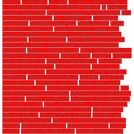
করার জন্য?
৮ চক্রের জড়িত"
৮ জন আহত
৮.৬ শতাংশ ১৮ মাসের মধ্যে নির্বাচন চান
৮.৭ শতাংশ জনগণ আগামী দুই থেকে তিন বছরের মধ্যে নির্বাচন চান
AI
American
Express Travel Card
American Express Travel Rewards
Best
Travel Credit Card USA
Buy TRUMP Coin
CuteBabies
FunnyVideo
Get White House Tour
Trump Account
Trump
Account vs Trump Coin:
Trump Account vs Trump Coin:
Here's the Difference Everyone's Googling (2026 Guide)
Trump Coin
Trump crypto coin
USA's World Cup Run Just
Got a Crypto Twist — Here's What That Actually Means
ViralShorts
what is a Trump Account
অক্সফোর্ডের বিজ্ঞানীরা টেলিপোর্টেশন
প্রযুক্তিতে অর্জন করেছেন বড় সাফল্য
অগ্রযাত্রার যাত্রীরা
অটোমোবাইল
অতিরিক্ত চা
খেলে যেসব সমস্যা হতে পারে
অতিরিক্ত লবণ খাওয়ার পরিণতি কী
অনলাইন ব্যবসা
পরিচালনায় হাইকোর্টের ৯টি নির্দেশনা
অনলাইন শিক্ষা প্ল্যাটফর্ম
অন্য দিনের মতোই
অপরিকল্পিত ঋণের বৃহৎ বোঝা
অপ্রাপ্তবয়স্কদের সঙ্গে প্রেমের সম্পর্ক: আইনি বাধা ও
সামাজিক সমস্যা
অভিজ্ঞতা ছাড়াই আবেদন করা যাবে
অভিনয় শিল্পী
অভিনেত্রী কীর্তি
সুরেশের বিবাহ সম্পন্ন
অস্কার জিততে পারবেন কি?
অ্যাডমিনকে গুলি করে হত্যা
অ্যালোভেরার বিভিন্ন ব্যবহার
আইএসআইএসের পতাকা হাতে যুক্তরাষ্ট্রে হামলা!
আইন
উপদেষ্টা অধ্যাপক আসিফ নজরুল জানিয়েছেন
আইনের শাসন না থাকলে কেউ নিরাপদ নয়
- তারেক রহমান
আইপিএলে বেতন বৃদ্ধির চমক
আওয়ামী লীগকে নিষিদ্ধ করার বিষয়ে এক
প্রশ্নের জবাবে মান্না বলেন
আগামী ২ বছরে সরকারি খাতে ৫ লাখ নতুন চাকরি সৃষ্টি হবে
আগামী এক বছরের মধ্যে জাতীয় নির্বাচন অনুষ্ঠিত হওয়া উচিত
আগামী জাতীয় সংসদ
নির্বাচন কবে অনুষ্ঠিত হবে
আজ বুধবার সচিবালয়ে সাংবাদিকদের
আটার রুটিকে আরও
পুষ্টিকর করার কয়েকটি সহজ উপায়
আতিকুল সালাম ক্যান্টনমেন্ট থানায় লিখিত অভিযোগ
দায়ের করেন
আতিকুল সালাম জানিয়েছেন যে
আতিথেয়তা ও খাবারের স্বাদ
আধ ঘণ্টায়
২০ লাখ হিট
আন্তর্জাতিক মুদ্রা তহবিলের সতর্কতা
আপনার ঠোঁট এক্সফোলিয়েট করার