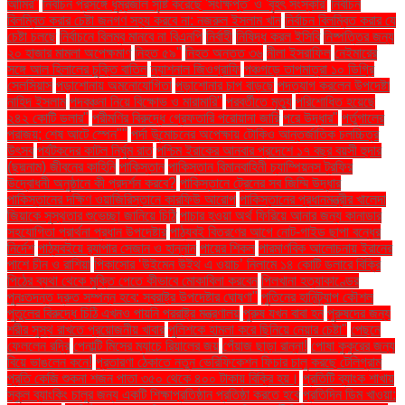
আমির"
নির্বাচন প্রসঙ্গে ধূম্রজাল সৃষ্টি করেছে 'সংক্ষিপ্ত' ও 'বৃহৎ সংস্কার'
নির্বাচন
বিলম্বিত করার চেষ্টা জনগণ সহ্য করবে না: নজরুল ইসলাম খান
নির্বাচন বিলম্বিত করার যে
চেষ্টা চলছে
নির্বাচনে বিলম্ব মানবে না বিএনপি
নির্বাহী
নিষিদ্ধ করল ইসিবি
নিষ্পত্তির জন্য
২০ হাজার মামলা অপেক্ষমাণ
নিহত ৫৯"
নিহত অন্তত ৩৬
নীলা ইসরাফিল
নেইমারের
সঙ্গে আল হিলালের চুক্তি বাতিল
ন্যাশনাল জিওগ্রাফি
পঞ্চগড়ে তাপমাত্রা ১০ ডিগ্রি
সেলসিয়াস
পড়াশোনায় অমনোযোগিতা
পড়াশোনার চাপ বাড়ছে
পদত্যাগ করলেন উপদেষ্টা
নাহিদ ইসলাম
পদবঞ্চনা নিয়ে বিক্ষোভ ও মারামারি"
পরবর্তীতে মৃত্যু
পরিশোধিত হয়েছে
২৪২ কোটি ডলার"
পরীমণির বিরুদ্ধে গ্রেফতারি পরোয়ানা জারি
পরে উদ্ধার"
পর্তুগালের
পরাজয়; শেষ আটে স্পেন""
পর্দা উন্মোচনের অপেক্ষায় টোকিও আন্তর্জাতিক চলচ্চিত্র
উৎসব
পর্যটকদের কাটল নির্ঘুম রাত
পশ্চিম ইরাকের আনবার প্রদেশে ১৭ বছর বয়সী হুদার
(ছদ্মনাম) জীবনের কাহিনি
পাকিস্তান
পাকিস্তান বিমানবাহিনী চ্যাম্পিয়নস ট্রফির
উদ্বোধনী অনুষ্ঠানে কী প্রদর্শন করবে?
পাকিস্তানে ট্রেনের সব জিম্মি উদ্ধার
পাকিস্তানের দক্ষিণ ওয়াজিরিস্তানে কারফিউ আরোপ
পাকিস্তানের প্রধানমন্ত্রীর খালেদা
জিয়াকে সুস্থতার শুভেচ্ছা জানিয়ে চিঠি
পাচার হওয়া অর্থ ফিরিয়ে আনার জন্য কানাডার
সহযোগিতা প্রার্থনা প্রধান উপদেষ্টার
পাঠ্যবই বিতরণের আগে নোট-গাইড ছাপা বন্ধের
নির্দেশ
পাঠ্যবইয়ে র‍্যাপার সেজান ও হান্নান
পায়ের শিকল
পারমাণবিক আলোচনায় ইরানের
পাশে চীন ও রাশিয়া
পিকাসোর ‘উইমেন উইথ এ ওয়াচ’ নিলামে ১৪ কোটি ডলারে বিক্রি
পিঠের ব্যথা থেকে মুক্তি পেতে কীভাবে মোকাবিলা করবেন
পিলখানা হত্যাকাণ্ডের
পুনঃতদন্ত দ্রুত সম্পন্ন হবে: স্বরাষ্ট্র উপদেষ্টার ঘোষণা"
পুতিনের হানিট্র্যাপ কৌশল
পুতুলের বিরুদ্ধে চিঠি এখনও পায়নি পররাষ্ট্র মন্ত্রণালয়
পুরুষ যখন বাবা হন
পুরুষদের জন্য
শরীর সুস্থ রাখতে প্রয়োজনীয় খাবার
পুলিশকে হামলা করে ছিনিয়ে নেয়ার চেষ্টা"
পেছনে
ফেললেন রদ্রি
পেনাল্টি মিসের ম্যাচে রিয়ালের জয়
পেঁয়াজ ছাড়া রান্না!
পোষা কুকুরের জন্য
বিয়ে ভাঙলেন কনে!
প্রতারণা ঠেকাতে নতুন ভেরিফিকেশন ফিচার চালু করছে টেলিগ্রাম
প্রতি কেজি শুকনা শজন পাতা ৩৫০ থেকে ৪০০ টাকায় বিক্রি হয়।
প্রতিটি ব্যাংক শাখায়
স্কুল ব্যাংকিং চালুর জন্য একটি শিক্ষাপ্রতিষ্ঠান প্রতিষ্ঠা করতে হবে
প্রতিদিন ডিম খাওয়া: