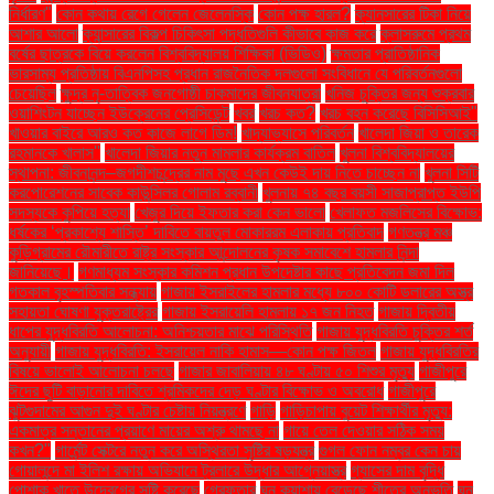
নির্ধারণ"
কোন কথায় রেগে গেলেন জেলেনস্কি
কোন পক্ষ হারল?
ক্যানসারের টিকা নিয়ে
আশার আলো
ক্যান্সারের বিকল্প চিকিৎসা পদ্ধতিগুলি কীভাবে কাজ করে
ক্লাসরুমে প্রথম
বর্ষের ছাত্রকে বিয়ে করলেন বিশ্ববিদ্যালয় শিক্ষিকা (ভিডিও)
ক্ষমতার প্রাতিষ্ঠানিক
ভারসাম্য প্রতিষ্ঠায় বিএনপিসহ প্রধান রাজনৈতিক দলগুলো সংবিধানে যে পরিবর্তনগুলো
চেয়েছিল
ক্ষুদ্র নৃ-তাত্বিক জনগোষ্ঠী চাকমাদের জীবনযাত্রা
খনিজ চুক্তির জন্য শুক্রবার
ওয়াশিংটন যাচ্ছেন ইউক্রেনের প্রেসিডেন্ট
খবর
খরচ কত?
খরচ বহন করেছে বিসিসিআই"
খাওয়ার বাইরে আরও কত কাজে লাগে ডিম!
খাদ্যাভ্যাসে পরিবর্তন
খালেদা জিয়া ও তারেক
রহমানকে খালাস''
খালেদা জিয়ার নতুন মামলার কার্যক্রম বাতিল
খুলনা বিশ্ববিদ্যালয়ের
স্থাপনা: জীবনানন্দ–জগদীশচন্দ্রের নাম মুছে এখন কেউই দায় নিতে চাচ্ছেন না
খুলনা সিটি
করপোরেশনের সাবেক কাউন্সিলর গোলাম রব্বানী
খুলনায় ৭৪ বছর বয়সী সাজাপ্রাপ্ত ইউপি
সদস্যকে কুপিয়ে হত্যা
খেজুর দিয়ে ইফতার করা কেন ভালো
খেলাফত মজলিসের বিক্ষোভ:
ধর্ষকের ‘প্রকাশ্যে শাস্তি’ দাবিতে বায়তুল মোকাররম এলাকায় প্রতিবাদ
গণতন্ত্র মঞ্চ
কুড়িগ্রামের রৌমারীতে রাষ্ট্র সংস্কার আন্দোলনের কৃষক সমাবেশে হামলার নিন্দা
জানিয়েছে।
গণমাধ্যম সংস্কার কমিশন প্রধান উপদেষ্টার কাছে প্রতিবেদন জমা দিল
গতকাল বৃহস্পতিবার সন্ধ্যায়
গাজায় ইসরাইলের হামলার মধ্যে ৮০০ কোটি ডলারের অস্ত্র
সহায়তা ঘোষণা যুক্তরাষ্ট্রের
গাজায় ইসরায়েলি হামলায় ১৭ জন নিহত
গাজায় দ্বিতীয়
ধাপের যুদ্ধবিরতি আলোচনা: অনিশ্চয়তার মাঝে পরিস্থিতি
গাজায় যুদ্ধবিরতি চুক্তির শর্ত
অনুযায়ী
গাজায় যুদ্ধবিরতি: ইসরায়েল নাকি হামাস—কোন পক্ষ জিতল
গাজায় যুদ্ধবিরতির
বিষয়ে ভালোই আলোচনা চলছে
গাজার জাবালিয়ায় ৪৮ ঘণ্টায় ৫০ শিশুর মৃত্যু
গাজীপুরে
ঈদের ছুটি বাড়ানোর দাবিতে শ্রমিকদের দেড় ঘণ্টার বিক্ষোভ ও অবরোধ
গাজীপুরে
ঝুটগুদামের আগুন দুই ঘণ্টার চেষ্টায় নিয়ন্ত্রণে
গাড়ি
গাড়িচাপায় বুয়েট শিক্ষার্থীর মৃত্যু:
একমাত্র সন্তানের প্রয়াণে মায়ের অশ্রু থামছে না
গায়ে তেল দেওয়ার সঠিক সময়
কখন?"
গার্মেন্ট সেক্টরে নতুন করে অস্থিরতা সৃষ্টির ষড়যন্ত্র
গুগল ফোন নম্বর কেন চায়
গোয়ালন্দে মা ইলিশ রক্ষায় অভিযানে ট্রলারে উদ্ধার আগ্নেয়াস্ত্র
গ্যাসের দাম বৃদ্ধি
পোশাক খাতে উদ্বেগের সৃষ্টি করেছে
গ্রেফতার
ঘন কুয়াশায় বেড়েছে শীতের অনুভূতি
ঘন