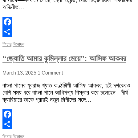
বা নাটক—সবখানে চলছে ‘হেনা’ ট্রেন্ড, যেটি চিত্রনায়িকা শাবনাজের
অভিনীত…
Facebook
Share
ফিচার
বিনোদন
“জ্যোতি আমার কুমিল্লার মেয়ে”: আসিফ আকবর
March 13, 2025
1 Comment
বাংলা গানের যুবরাজ খ্যাত কণ্ঠশিল্পী আসিফ আকবর, দুই দশকেরও
বেশি সময় ধরে বাংলা গানে আধিপত্য বিস্তার করে চলেছেন। দীর্ঘ
ক্যারিয়ারে তাকে প্রায়ই নতুন শিল্পীদের সঙ্গে…
Facebook
Share
ফিচার
বিনোদন