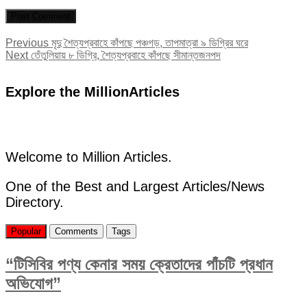
Post
Previous
Previous
মৃদু শৈত্যপ্রবাহে কাঁপছে পঞ্চগড়, তাপমাত্রা ৯ ডিগ্রির ঘরে
Next
post:
Next
তেঁতুলিয়ায় ৮ ডিগ্রি, শৈত্যপ্রবাহে কাঁপছে সীমান্তজনপদ
navigation
post:
Explore the MillionArticles
Welcome to Million Articles.
One of the Best and Largest Articles/News
Directory.
Popular
Comments
Tags
“টিসিবির পণ্য কেনার সময় ক্রেতাদের পাঁচটি প্রধান
অভিযোগ”