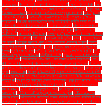
ছিনতাই ও ডাকাতির প্রবণতা
ঢাকায় নিযুক্ত জাতিসংঘের আবাসিক সমন্বয়কারী গোয়েন
লুইস বলেছেন
ঢাকায় হাঁটার গতি এখন গাড়ির চেয়েও বেশি''
ঢাকার পাইকারি বাজার'
ঢাকার
বাতাস ‘অস্বাস্থ্যকর’
ঢাবি উপাচার্যের দুঃখ প্রকাশ অনাকাঙ্ক্ষিত ঘটনার জন্য
তবুও শ্রোতা
হীন বাংলাদেশ বেতার”
তবে আমরাও পরাজিত হব: মাহমুদুর রহমান মান্না"
তরুণ ট্রাম্পের
চরিত্রে দুর্দান্ত স্ট্যান
তরুণ-তরুণীদের অঙ্গ-প্রত্যঙ্গের ক্ষতির প্রবণতা বৃদ্ধি করছে
অ্যালকোহল
তরুণদের নতুন রাজনৈতিক দলের প্রতিষ্ঠাকালীন কমিটির সদস্য সংখ্যা
এখনও চূড়ান্ত হয়নি। তবে জানা গেছে
তা অব্যাহত রয়েছে।
তাজা ফল আমদানিতে
সম্পূরক শুল্ক ৩০ শতাংশ থেকে কমিয়ে ২৫ শতাংশ করা হয়েছে
তাঁদের জন্য আগে
স্ক্রিনিং জরুরি
তাপমাত্রা ৯ ডিগ্রির ঘরে
তাপমাত্রা বৃদ্ধি উদ্ভিদের কার্বন শোষণ বন্ধ করে
দিতে পারে - নতুন গবেষণা
তামিল নাড়ু
তার জন্য আমি দুঃখিত'
তারকা
তারুণ্যের শক্তিতে
‘সব সম্ভব’
তাহসানের কারণেই রোজা ও তার প্রেমিকের ব্রেকআপ হয়েছিল
তিব্বতে
শক্তিশালী ভূমিকম্প
তীব্র হচ্ছে শীত
তুরস্ক
তুরস্কের সরকার থেকে ইস্তানবুলে ফ্রি
ইফতার
তুলসী গ্যাবার্ড বলেন
তৃতীয় প্রান্তিকে ইউসিবির শেয়ারপ্রতি আয় বৃদ্ধি"
তৃতীয়
বিয়ে নিয়ে মুখ খুললেন শাকিব খান
তেঁতুলিয়ায় ৮ ডিগ্রি
ত্বক ও চুল ভালো রাখতে খেতে
হবে যেসব খাবার
ত্রিশের আগে ভেঙে গেল এ আর রহমান ও সায়রা বানুর সংসার
ৎস্য ও
প্রাণিসম্পদ উপদেষ্টা ফরিদা আখতার সম্প্রতি ফেসবুকে যে পোস্টটি দিয়েছেন
থাইল্যান্ডে
৬ মাস ধরে নিখোঁজ বাংলাদেশি যুবক থাই নারীর সঙ্গে হোটেলে পাওয়া গেল!
থাকছে ‘জুলাই
চত্বর’
দশরথ রঙ্গশালা
দিনাজপুরে বিএনপির মিছিলে ককটেল হামলার ঘটনায় আওয়ামী লীগ
দিল্লির মুখ্যমন্ত্রী হিসেবে শপথ নিলেন বিজেপি নেত্রী রেখা গুপ্ত
দীর্ঘদিন অল্প অল্প জ্বর -
অবহেলা নয়
দুই দিন ধরে ইসরায়েল যেভাবে ফিলিস্তিনের গাজার নিরীহ মানুষের ওপর বর্বর
হামলা চালাচ্ছে
দুই দেশের নেতাদের কঠোর প্রতিক্রিয়া"
দুই বছর পর আবার শুরু হলো
জাহাজ রপ্তানি
দুটোই সমান গুরুত্বপূর্ণ মনে করে"
দুধ বিক্রেতা থেকে সেনার
লেফটেন্যান্ট!
দুর্নীতি দমন কমিশন (দুদক) এর আবেদন অনুযায়ী
দুর্নীতি দমন কমিশন
(দুদক) গতকাল
দুর্বল ব্যাংকের গ্রাহকদের উদ্দেশে বাংলাদেশ ব্যাংকের গভর্নরের আশ্বাস
দেড় কোটি টাকা আত্মসাতের অভিযোগ"
দেশকে ধ্বংসের পথে নিয়ে গিয়ে আ.লীগ নেতারা