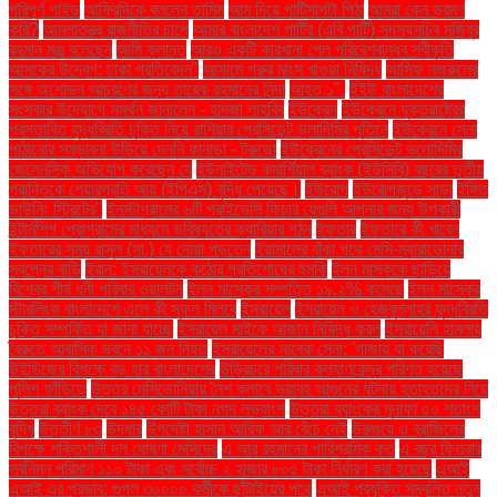
পরিপূর্ণ গাইড
আফ্রিদিকে বললেন তামিম
আম দিয়ে পাটিসাপটা পিঠা
আমরা কেন ভ্রমণ
করি?
আমলাতন্ত্র রাজনীতির চাপে
আমার বাংলাদেশ পার্টির (এবি পার্টি) সদস্যসচিব মজিবুর
রহমান মঞ্জু বলেছেন
আমি ক্লান্ত
আরও একটি কারখানা পেল পরিবেশবান্ধব স্বীকৃতি
আসকের উদ্বেগ: ঢাকা প্রতিবেদন"
আসামে গরুর মাংস খাওয়া নিষিদ্ধ
আসিফ নজরুলের
সঙ্গে অশোভন আচরণের জন্য তারেক রহমানের নিন্দা
আহত ১".
ইইউ বাংলাদেশের
সংস্কার উদ্যোগে সমর্থন জানালেন - হাদজা লাহবিব
ইউক্রেন
ইউক্রেনে যুক্তরাষ্ট্রের
প্রস্তাবিত যুদ্ধবিরতি চুক্তি নিয়ে রাশিয়ার প্রেসিডেন্ট ভ্লাদিমির পুতিনে
ইউক্রেনে সেনা
পাঠানোর সম্ভাবনা উড়িয়ে দেননি কানাডা - ট্রুডো
ইউক্রেনের প্রেসিডেন্ট ভলোদিমির
জেলেনস্কি অভিযোগ করেছেন যে
ইউনাইটেড কমার্শিয়াল ব্যাংক (ইউসিবি) বছরের তৃতীয়
প্রান্তিকে শেয়ারপ্রতি আয় (ইপিএস) বৃদ্ধি পেয়েছে।
ইউরোপ
ইউরোপজুড়ে সাড়া
ইঙ্গিত
ডাউনিং স্ট্রিটের"
ইনস্টাগ্রামের ৬টি প্রাইভেসি ফিচার যেগুলি আপনার জন্য উপকারী
ইন্টার্নশিপ প্রোগ্রামের মাধ্যমে ভবিষ্যতের ক্যারিয়ার গঠন
ইফতার
ইফতারে কী খাবেন
ইফতারের সময় রাসুল (সা.) যে দোয়া পড়তেন
ইয়ামালের বাঁকা পথে মেসি-ম্যারাডোনার
স্বপ্নের বাড়ি
ইরান: ইসরায়েলকে কঠোর প্রতিশোধের হুমকি
ইলন মাস্ককে ছাড়িয়ে
বিশ্বের শীর্ষ ধনী পরিবার ওয়ালটন
ইলন মাস্কের সম্পত্তি ১৯.২% কমেছে
ইলন মাস্কের
স্টারলিংক বাংলাদেশে এলে কী সুফল মিলবে
ইসরায়েল
ইসরায়েল ও হেজবুল্লাহর যুদ্ধবিরতি
চুক্তি সম্পর্কিত যা জানা যাচ্ছে
ইসরায়েল মাইকে আজান নিষিদ্ধ করল
ইসরায়েলি হামলায়
বৈরুতে আবাসিক ভবনে ১১ জন নিহত
ইসরায়েলের সাবেক সেনা: 'গাজায় যা করেছি
উইন্ডিজের বিপক্ষে বড় হার বাংলাদেশের
উড়িরচরে পরিবার কল্যাণকেন্দ্র পরিণত হয়েছে
পুলিশ ফাঁড়িতে
উত্তর মেসিডোনিয়ায় নৈশ ক্লাবে ভয়াবহ আগুনের ঘটনায় হতাহতদের নিয়ে
উত্তরা ব্যাংক দেবে ১৪৫ কোটি টাকা নগদ লভ্যাংশ
উত্তরা ব্যাংকের মুনাফা ৫০ শতাংশ
বৃদ্ধি
উত্তীর্ণ ৮৩
উদ্ধার
উপদেষ্টা হাসান আরিফ আর বেঁচে নেই
উরুগুয়ে ও ব্রাজিলের
বিপক্ষে শক্তিশালী দল ঘোষণা মেসিদের
এ আর রহমানের পারিশ্রমিক কত
এ বছর ফিতরার
সর্বনিম্ন পরিমাণ ১১০ টাকা এবং সর্বোচ্চ ২ হাজার ৮০৫ টাকা নির্ধারণ করা হয়েছে
এআই
এআই এর প্রভাব: গুগল ৩০০০০ কর্মীকে ছাঁটাইয়ের পথে
এআই প্রযুক্তি সম্বলিত নতুন