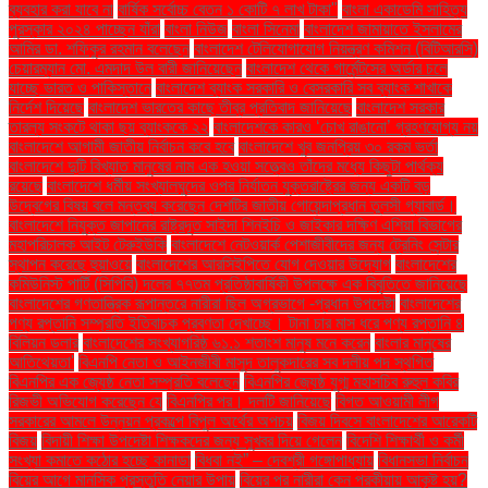
ব্যবহার করা যাবে না
বার্ষিক সর্বোচ্চ বেতন ১ কোটি ৭ লাখ টাকা"
বাংলা একাডেমি সাহিত্য
পুরস্কার ২০২৪ পাচ্ছেন যাঁরা
বাংলা নিউজ
বাংলা সিনেমা
বাংলাদেশ জামায়াতে ইসলামের
আমির ডা. শফিকুর রহমান বলেছেন
বাংলাদেশ টেলিযোগাযোগ নিয়ন্ত্রণ কমিশন (বিটিআরসি)
চেয়ারম্যান মো. এমদাদ উল বারী জানিয়েছেন
বাংলাদেশ থেকে গার্মেন্টসের অর্ডার চলে
যাচ্ছে ভারত ও পাকিস্তানে
বাংলাদেশ ব্যাংক সরকারি ও বেসরকারি সব ব্যাংক শাখাকে
নির্দেশ দিয়েছে
বাংলাদেশ ভারতের কাছে তীব্র প্রতিবাদ জানিয়েছে
বাংলাদেশ সরকার
তারল্য সংকটে থাকা ছয় ব্যাংককে ২২
বাংলাদেশকে কারও ‘চোখ রাঙানো’ গ্রহণযোগ্য নয়
বাংলাদেশে আগামী জাতীয় নির্বাচন কবে হবে
বাংলাদেশে খুব জনপ্রিয় ৩০ রকম ভর্তা
বাংলাদেশে দুটি বিখ্যাত মানুষের নাম এক হওয়া সত্ত্বেও তাঁদের মধ্যে কিছুটা পার্থক্য
রয়েছে
বাংলাদেশে ধর্মীয় সংখ্যালঘুদের ওপর নির্যাতন যুক্তরাষ্ট্রের জন্য একটি বড়
উদ্বেগের বিষয় বলে মন্তব্য করেছেন দেশটির জাতীয় গোয়েন্দাপ্রধান তুলসী গ্যাবার্ড।
বাংলাদেশে নিযুক্ত জাপানের রাষ্ট্রদূত সাইদা শিনইচি ও জাইকার দক্ষিণ এশিয়া বিভাগের
মহাপরিচালক আইট টেরুইউকি
বাংলাদেশে নেটওয়ার্ক পেশাজীবীদের জন্য ট্রেনিং সেন্টার
স্থাপন করেছে হুয়াওয়ে
বাংলাদেশের আরসিইপিতে যোগ দেওয়ার উদ্যোগ
বাংলাদেশের
কমিউনিস্ট পার্টি (সিপিবি) দলের ৭৭তম প্রতিষ্ঠাবার্ষিকী উপলক্ষে এক বিবৃতিতে জানিয়েছে
বাংলাদেশের গণতান্ত্রিক রূপান্তরে নারীরা ছিল অগ্রভাগে -প্রধান উপদেষ্টা
বাংলাদেশের
পণ্য রপ্তানি সম্প্রতি ইতিবাচক প্রবণতা দেখাচ্ছে। টানা চার মাস ধরে পণ্য রপ্তানি ৪
বিলিয়ন ডলার
বাংলাদেশের সংখ্যাগরিষ্ঠ ৬১.১ শতাংশ মানুষ মনে করেন
বাংলার মানুষের
আতিথেয়তা'
বিএনপি নেতা ও আইনজীবী মাসুদ তালুকদারের সব দলীয় পদ স্থগিত
বিএনপির এক জ্যেষ্ঠ নেতা সম্প্রতি বলেছেন
বিএনপির জ্যেষ্ঠ যুগ্ম মহাসচিব রুহুল কবির
রিজভী অভিযোগ করেছেন যে
বিএনপির পর। দলটি জানিয়েছে
বিগত আওয়ামী লীগ
সরকারের আমলে উন্নয়ন প্রকল্পে বিপুল অর্থের অপচয়
বিজয় দিবসে বাংলাদেশের আরেকটি
বিজয়
বিদায়ী শিক্ষা উপদেষ্টা শিক্ষকদের জন্য সুখবর দিয়ে গেলেন
বিদেশি শিক্ষার্থী ও কর্মী
সংখ্যা কমাতে কঠোর হচ্ছে কানাডা
বিধবা নই” – দেবশ্রী গঙ্গোপাধ্যায়
বিধানসভা নির্বাচন
বিয়ের আগে মানসিক প্রস্তুতি নেয়ার উপায়
বিয়ের পর নারীরা কেন পরকীয়ায় আকৃষ্ট হয়?