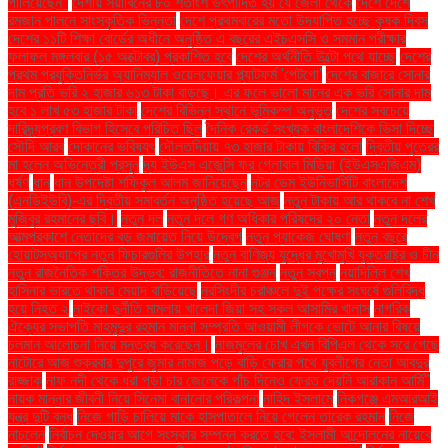
পালিয়েছেন"
দেশীয় সয়াবিনের ৮০ শতাংশ উৎপাদিত হয় যে জেলা থেকে
দেশে দেশে
রমজান পালনে সাংস্কৃতিক ভিন্নতা
দেশে প্রথমবারের মতো উদযাপিত হচ্ছে কৃষক দিবস
দেশের ১১টি শিক্ষা বোর্ডের অধীনে অনুষ্ঠিত এ বছরের এইচএসসি ও সমমান পরীক্ষার
ফলাফল মঙ্গলবার (১৫ অক্টোবর) প্রকাশিত হবে
দেশের অর্থনীতি উল্টো পথে যাচ্ছে
দেশের
প্রথম প্রযুক্তিনির্ভর অ্যানিম্যাল ওয়েলফেয়ার প্ল্যাটফর্ম 'পেটগো'
দেশের বাজারে সোনার
দাম প্রতি ভরি ২ হাজার ৬১৩ টাকা বাড়ছে। এর ফলে ভালো মানের এক ভরি সোনার দাম
হবে ১ লাখ ৫৩ হাজার টাকা
দেশের বিভিন্ন স্থানে ভূমিকম্প অনুভূত
দেশের সবচেয়ে
দারিদ্র্যপ্রবণ বিভাগ হিসেবে পরিচিত ছিল
দৈনিক রেকর্ড সংখ্যক বাংলাদেশিকে ভিসা দিচ্ছে
সৌদি আরব
দোকানের ভবিষ্যৎ
দৌলতদিয়ায় ৭৩ হাজার টাকায় বিক্রি হলো
দ্বিতীয় পুত্রের
মা হলেন অভিনেত্রী প্রসূন
দ্য ইউএস এজেন্সি ফর গ্লোবাল মিডিয়া (ইউএসএজিএম)
ধর্ষণ
ধান
ধান উপদেষ্টা শফিকুল আলম জানিয়েছেন
নটর ডেম ইউনিভার্সিটি বাংলাদেশ
(এনডিইউবি)-এর দ্বিতীয় সমাবর্তন অনুষ্ঠিত হয়েছে আজ
নতুন টাকায় আর থাকবে না শেখ
মুজিবুর রহমানের ছবি।
নতুন দল
নতুন দলে গণ অধিকার পরিষদের ২০ নেতা
নতুন দলের
আত্মপ্রকাশে নেতাদের বড় জমায়েত নিয়ে উদ্বেগ
নতুন প্যাকেজ ঘোষণা
নতুন বছরে
হোয়াটসঅ্যাপের নতুন ফিচারগুলির উপহার
নতুন বাণিজ্য যুদ্ধের মুখোমুখি যুক্তরাষ্ট্র ও চীন
নতুন রাজনৈতিক শক্তির উদ্ভব: রাজনীতিতে নানা গুঞ্জন
নতুন স্বপ্ন
নয়াদিল্লি শেখ
হাসিনার ভারতে থাকার মেয়াদ বাড়িয়েছে
নরসিংদীর চরাঞ্চলে দুই পক্ষের সংঘর্ষে গুলিবিদ্ধ
হয়ে নিহত ২
নাইকো দুর্নীতি মামলায় খালেদা জিয়া সহ সকল আসামির খালাস
নাগরিক
ঐক্যের সভাপতি মাহমুদুর রহমান মান্না সম্প্রতি আওয়ামী লীগকে ভোটে আনার বিষয়ে
চলমান আলোচনা নিয়ে মন্তব্য করেছেন।
নাজমুলের চোখ এখন বিপিএল থেকে সরে গেছে
নাটোরে আজ শুক্রবার দুপুরে জুমার নামাজ পড়ে বাড়ি ফেরার পথে যুবলীগের নেতা আবদুর
রাজ্জাক
নাফ নদী থেকে ধরা পড়া চার জেলেকে পাঁচ দিনেও ফেরত দেয়নি আরাকান আর্মি"
নায়ক মান্নার জীবনী নিয়ে সিনেমা বানানোর পরিকল্পনা
নাহিদ ইসলামে
নিকগঞ্জে এমআরআই
যন্ত্র দুটি বন্ধ
নিজে গাড়ি চালিয়ে মাকে হাসপাতালে নিয়ে গেলেন তারেক রহমান
নিজে
নাচলেন
নির্বাচন দেওয়ার আগে সংস্কার সম্পন্ন করতে হবে: ইসলামী আন্দোলনের নায়েবে