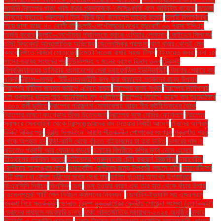
জার্মানি ট্রাম্পের গাজা খালি করার প্রস্তাবকে 'কেলেঙ্কারি' বলে অভিহিত করেছে
জাহাজ
জীবনের সবচেয়ে গুরুত্বপূর্ণ তিন নারীর কথা জানালেন তারেক রহমান
জুলাই বিপ্লবগাথা
নিয়ে ছাপা হচ্ছে ৪০ কোটি বই
জুলাই-সেপ্টেম্বরের মধ্যে ব্যাংকটি ৬৬ পয়সা ইপিএস
অর্জন করেছে
জুলাই–সেপ্টেম্বর প্রান্তিকে ব্যাংক এশিয়ার লোকসান
জেইডেন সিলসের
টেস্ট ক্রিকেটে আন্তর্জাতিক অভিষেক
জেলেনস্কির প্রশংসা
ঝাল খাবার খেলেই মেদ
কমবে
টঙ্গীতে বিজিবি মোতায়েন
টমেটো সতেজ রাখার সহজ টিপস
টাইফয়েড জ্বর:
টানা ১৫
মাসের ভয়াবহ সংঘর্ষের পর
টিউলিপসহ ৭ জনের ব্যাংক হিসাব তলব
টেকসই
বিশ্ববিদ্যালয়ের তালিকায় বাংলাদেশের সেরা ড্যাফোডিল ইউনিভার্সিটি
টেসলার শেয়ারে বড়
ধাক্কা
ট্রাম্প–মাস্ক: ‘ইউএসএআইডি বন্ধ করা আমাদের শত্রুদের জন্য উপহার
ট্রাম্পের ঘাঁটিতে জনমত জরিপে এগিয়ে কমলা
ট্রাম্পের জন্য সুখবর
ট্রাম্পের নির্দেশনায়
গত শুক্রবার ভয়েস অব আমেরিকার মূল প্রতিষ্ঠান
ট্রাম্পের নির্দেশে ভয়েস অব আমেরিকার
১৩০০ কর্মী ছুটিতে
ট্রাম্পের পরিকল্পনা মোকাবেলায় আরব শীর্ষ কূটনীতিকদের বৈঠক
ট্রাম্পের ভাষণে কংগ্রেসে তীব্র উত্তেজনা
ট্রাম্পের সঙ্গে মোদির ফোনালাপ
ট্রাম্পের
স্বাক্ষরে সেনাবাহিনী থেকে ট্রান্সজেন্ডারদের বাদ দেওয়ার নির্বাহী আদেশ
ট্রেনের অগ্রিম
টিকিট বিক্রি শুরু
ট্রেন্ডি ডিজাইনে 'সারা'র শীতকালীন পোশাকের সংগ্রহ
ঠাকুরগাঁও শহর
থেকে অপহৃত হন
ঠান্ডা-কাশি থেকে বাঁচতে বাইকারদের যা করা উচিত
ডলারের দাম না
বাড়লেও প্রবাসী আয় যেভাবে বাড়ছে
ডলারের বিপরীতে রুপির মূল্য নেমে এসেছে
ইতিহাসের সর্বনিম্ন স্তরে
ডাইনোসর পুনরুদ্ধারের চেষ্টা করছেন বিজ্ঞানীরা
ডায়াবেটিস
রোগীদের আতঙ্কের কারণ
ডায়াবেটিস রোগীদের জন্য উপকারী সজনে ডাঁটা
ডায়াবেটিসের
৪টি লক্ষণ যা কেবল নারীদের মধ্যে দেখা যায়
ডালিম খাওয়ার অসংখ্য উপকারিতা
ডিএসসিসি নির্বাচন
ডিপসিক
ডেঙ্গু
ডেঙ্গু হওয়ার কারণ এবং তার হাত থেকে বাঁচার উপায়
ডেভেলপমেন্ট পার্টি পেল নির্বাচন কমিশনের নিবন্ধন"
ডেসটিনি-ইভ্যালি সহ এমএলএম
ব্যবসা নিয়ে সতর্কবার্তা
ডোনাল্ড ট্রাম্প যুক্তরাষ্ট্রের কেন্দ্রীয় গোয়েন্দা সংস্থা (এফবিআই)
ড্রোনের মাধ্যমে নজরদারি চলছে
ঢাকা আন্তর্জাতিক ম্যারাথন-২০২৫ অনুষ্ঠিত
ঢাকায়