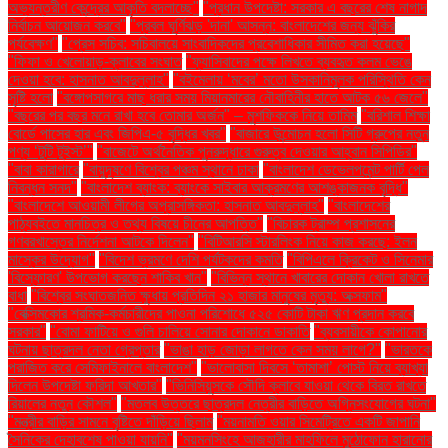
অভ্যন্তরীণ কেন্দ্রের আকৃতি বদলাচ্ছে"
"প্রধান উপদেষ্টা: সরকার এ বছরের শেষ নাগাদ
নির্বাচন আয়োজন করবে"
"প্রবল ঘূর্ণিঝড় 'দানা' আসন্ন: বাংলাদেশের জন্য ঝুঁকির
পর্যবেক্ষণ"
"প্রেস সচিব: সচিবালয়ে সাংবাদিকদের প্রবেশাধিকার সীমিত করা হয়েছে"
"ফিফা ও খেলোয়াড়-ক্লাবের সংঘাত
"ফ্যাসিবাদের পক্ষে লিখতে ব্যবহৃত কলম ভেঙে
দেওয়া হবে: হাসনাত আবদুল্লাহ"
"বইমেলায় ‘মবের’ মতো উসকানিমূলক পরিস্থিতি কেন
সৃষ্টি হলো
"বঙ্গোপসাগরে মাছ ধরার সময় মিয়ানমারের নৌবাহিনীর হাতে আটক ৫৬ জেলে"
"বছরের পর বছর মনে রাখা হবে তোমার অর্জন" – মুশফিককে নিয়ে তামিম
"বরিশাল শিক্ষা
বোর্ডে পাসের হার এবং জিপিএ-৫ বৃদ্ধির খবর"
"বাজারে উন্মোচন হলো সিটি গ্রুপের নতুন
পণ্য ‘টুটি টুইস্ট’"
"বাজেটে অর্থনৈতিক পুনরুদ্ধারে গুরুত্ব দেওয়ার আহ্বান সিপিডির"
"বাবা কারাগারে
"বায়ুদূষণে বিশ্বের পঞ্চম স্থানে ঢাকা
"বাংলাদেশ ডেভেলপমেন্ট পার্টি পেল
নিবন্ধন সনদ"
"বাংলাদেশ ব্যাংক: ব্যাংকে সাইবার আক্রমণের আশঙ্কাজনক বৃদ্ধি"
"বাংলাদেশে আওয়ামী লীগের অপ্রাসঙ্গিকতা: হাসনাত আবদুল্লাহ"
"বাংলাদেশের
পাঠ্যবইতে মানচিত্র ও তথ্য বিষয়ে চীনের আপত্তি"
"বিচারক ট্রাম্প প্রশাসনের
গণবরখাস্তের নির্দেশনা আটকে দিলেন"
"বিটিআরসি স্টারলিংক নিয়ে কাজ করছে: ইলন
মাস্কের উদ্যোগ"
"বিদেশ ভ্রমণে দেশি পর্যটকদের কমতি
"বিপিএলে ক্রিকেট ও সিনেমার
'বিস্ফোরণ' উপভোগ করছেন শাকিব খান"
"বিভিন্ন স্থানে খাবারের দোকান খোলা রাখতে
বাধা
"বিশ্বের সংঘাতজনিত ক্ষুধায় প্রতিদিন ২১ হাজার মানুষের মৃত্যু: অক্সফাম"
"বেক্সিমকোর শ্রমিক-কর্মচারীদের পাওনা পরিশোধে ৫২৫ কোটি টাকা ঋণ প্রদান করবে
সরকার"
"বোমা ফাটিয়ে ও গুলি চালিয়ে সোনার দোকানে ডাকাতি
"ব্যবসায়ীকে কোপানোর
ঘটনায় ছাত্রদল নেতা গ্রেপ্তার
"ভাঙা হাড় জোড়া লাগতে কেন সময় লাগে?"
"ভারতকে
পরাজিত করে সেমিফাইনালে বাংলাদেশ"
"ভালোবাসা দিবসে ‘তামাশা’ পোস্ট নিয়ে ব্যাখ্যা
দিলেন উপদেষ্টা ফরিদা আখতার"
"ভিনিসিয়ুসকে সৌদি ক্লাবে যাওয়া থেকে বিরত রাখতে
রিয়ালের নতুন কৌশল"
"মতলব উত্তরে ছাত্রদল নেত্রীর বাড়িতে অগ্নিসংযোগের ঘটনা"
"মন্ত্রীর বাড়ির সামনে বৃষ্টিতে দাঁড়িয়ে ছিলাম
"ময়নামতি ওয়ার সিমেট্রিতে একটি জাপানি
সৈনিকের দেহাবশেষ পাওয়া যায়নি"
"ময়মনসিংহে আজহারীর মাহফিলে মুঠোফোন হারানোর