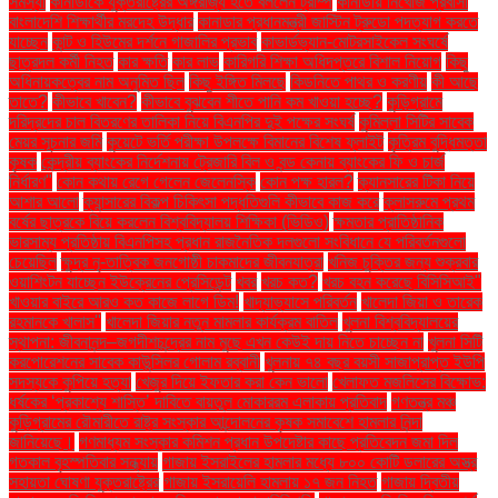
সমস্যা
কানাডাকে যুক্তরাষ্ট্রের অঙ্গরাজ্য হতে বললেন ট্রাম্প
কানাডায় নিখোঁজ প্রবাসী
বাংলাদেশি শিক্ষার্থীর মরদেহ উদ্ধার
কানাডার প্রধানমন্ত্রী জাস্টিন ট্রুডো পদত্যাগ করতে
যাচ্ছেন
কান্ট ও হিউমের দর্শনে গাজালির প্রভাব
কাভার্ডভ্যান-মোটরসাইকেল সংঘর্ষে
ছাত্রদল কর্মী নিহত
কার ক্ষতি
কার লাভ
কারিগরি শিক্ষা অধিদপ্তরে বিশাল নিয়োগ
কিছু
অধিনায়কত্বের নাম অনুমিত ছিল
কিছু ইঙ্গিত মিলছে
কিডনিতে পাথর ও করণীয়
কী আছে
তাতে?
কীভাবে খাবেন?
কীভাবে বুঝবেন শীতে পানি কম খাওয়া হচ্ছে?
কুড়িগ্রামে
দরিদ্রদের চাল বিতরণের তালিকা নিয়ে বিএনপির দুই পক্ষের সংঘর্ষ
কুমিল্লা সিটির সাবেক
মেয়র সূচনার জমি
কুয়েটে ভর্তি পরীক্ষা উপলক্ষে বিমানের বিশেষ ফ্লাইট
কৃত্রিম বুদ্ধিমত্তা
কৃষক
কেন্দ্রীয় ব্যাংকের নির্দেশনায় ট্রেজারি বিল ও বন্ড কেনায় ব্যাংকের ফি ও চার্জ
নির্ধারণ"
কোন কথায় রেগে গেলেন জেলেনস্কি
কোন পক্ষ হারল?
ক্যানসারের টিকা নিয়ে
আশার আলো
ক্যান্সারের বিকল্প চিকিৎসা পদ্ধতিগুলি কীভাবে কাজ করে
ক্লাসরুমে প্রথম
বর্ষের ছাত্রকে বিয়ে করলেন বিশ্ববিদ্যালয় শিক্ষিকা (ভিডিও)
ক্ষমতার প্রাতিষ্ঠানিক
ভারসাম্য প্রতিষ্ঠায় বিএনপিসহ প্রধান রাজনৈতিক দলগুলো সংবিধানে যে পরিবর্তনগুলো
চেয়েছিল
ক্ষুদ্র নৃ-তাত্বিক জনগোষ্ঠী চাকমাদের জীবনযাত্রা
খনিজ চুক্তির জন্য শুক্রবার
ওয়াশিংটন যাচ্ছেন ইউক্রেনের প্রেসিডেন্ট
খবর
খরচ কত?
খরচ বহন করেছে বিসিসিআই"
খাওয়ার বাইরে আরও কত কাজে লাগে ডিম!
খাদ্যাভ্যাসে পরিবর্তন
খালেদা জিয়া ও তারেক
রহমানকে খালাস''
খালেদা জিয়ার নতুন মামলার কার্যক্রম বাতিল
খুলনা বিশ্ববিদ্যালয়ের
স্থাপনা: জীবনানন্দ–জগদীশচন্দ্রের নাম মুছে এখন কেউই দায় নিতে চাচ্ছেন না
খুলনা সিটি
করপোরেশনের সাবেক কাউন্সিলর গোলাম রব্বানী
খুলনায় ৭৪ বছর বয়সী সাজাপ্রাপ্ত ইউপি
সদস্যকে কুপিয়ে হত্যা
খেজুর দিয়ে ইফতার করা কেন ভালো
খেলাফত মজলিসের বিক্ষোভ:
ধর্ষকের ‘প্রকাশ্যে শাস্তি’ দাবিতে বায়তুল মোকাররম এলাকায় প্রতিবাদ
গণতন্ত্র মঞ্চ
কুড়িগ্রামের রৌমারীতে রাষ্ট্র সংস্কার আন্দোলনের কৃষক সমাবেশে হামলার নিন্দা
জানিয়েছে।
গণমাধ্যম সংস্কার কমিশন প্রধান উপদেষ্টার কাছে প্রতিবেদন জমা দিল
গতকাল বৃহস্পতিবার সন্ধ্যায়
গাজায় ইসরাইলের হামলার মধ্যে ৮০০ কোটি ডলারের অস্ত্র
সহায়তা ঘোষণা যুক্তরাষ্ট্রের
গাজায় ইসরায়েলি হামলায় ১৭ জন নিহত
গাজায় দ্বিতীয়