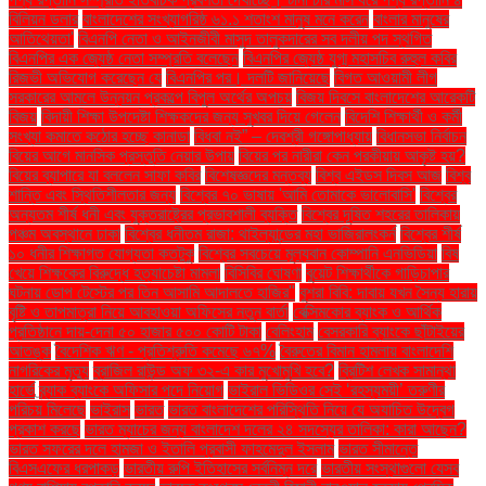
বিলিয়ন ডলার
বাংলাদেশের সংখ্যাগরিষ্ঠ ৬১.১ শতাংশ মানুষ মনে করেন
বাংলার মানুষের
আতিথেয়তা'
বিএনপি নেতা ও আইনজীবী মাসুদ তালুকদারের সব দলীয় পদ স্থগিত
বিএনপির এক জ্যেষ্ঠ নেতা সম্প্রতি বলেছেন
বিএনপির জ্যেষ্ঠ যুগ্ম মহাসচিব রুহুল কবির
রিজভী অভিযোগ করেছেন যে
বিএনপির পর। দলটি জানিয়েছে
বিগত আওয়ামী লীগ
সরকারের আমলে উন্নয়ন প্রকল্পে বিপুল অর্থের অপচয়
বিজয় দিবসে বাংলাদেশের আরেকটি
বিজয়
বিদায়ী শিক্ষা উপদেষ্টা শিক্ষকদের জন্য সুখবর দিয়ে গেলেন
বিদেশি শিক্ষার্থী ও কর্মী
সংখ্যা কমাতে কঠোর হচ্ছে কানাডা
বিধবা নই” – দেবশ্রী গঙ্গোপাধ্যায়
বিধানসভা নির্বাচন
বিয়ের আগে মানসিক প্রস্তুতি নেয়ার উপায়
বিয়ের পর নারীরা কেন পরকীয়ায় আকৃষ্ট হয়?
বিয়ের ব্যাপারে যা বললেন সাফা কবির
বিশেষজ্ঞদের মন্তব্য
বিশ্ব এইডস দিবস আজ
বিশ্ব
শান্তি এবং স্থিতিশীলতার জন্য
বিশ্বের ৭০ ভাষায় 'আমি তোমাকে ভালোবাসি'
বিশ্বের
অন্যতম শীর্ষ ধনী এবং যুক্তরাষ্ট্রের প্রভাবশালী ব্যক্তি
বিশ্বের দূষিত শহরের তালিকায়
পঞ্চম অবস্থানে ঢাকা
বিশ্বের ধনীতম রাজা: থাইল্যান্ডের মহা ভাজিরালংকর্ন
বিশ্বের শীর্ষ
১০ ধনীর শিক্ষাগত যোগ্যতা কতটুকু
বিশ্বের সবচেয়ে মূল্যবান কোম্পানি এনভিডিয়া
বিষ
খেয়ে শিক্ষকের বিরুদ্ধে হত্যাচেষ্টা মামলা
বিসিবির ঘোষণা
বুয়েট শিক্ষার্থীকে গাড়িচাপার
ঘটনায় ডোপ টেস্টের পর তিন আসামি আদালতে হাজির"
বুশরা বিবি: দাবায় যখন সৈন্য হারায়
বৃষ্টি ও তাপমাত্রা নিয়ে আবহাওয়া অফিসের নতুন বার্তা
বেক্সিমকোর ব্যাংক ও আর্থিক
প্রতিষ্ঠানে দায়-দেনা ৫০ হাজার ৫০০ কোটি টাকা
বেলিংহাম
বেসরকারি ব্যাংকে ছাঁটাইয়ের
আতঙ্ক
বৈদেশিক ঋণ - প্রতিশ্রুতি কমেছে ৬৭%
বৈরুতের বিমান হামলায় বাংলাদেশি
নাগরিকের মৃত্যু
ব্রাজিল রাউন্ড অফ ৩২-এ কার মুখোমুখি হবে?
ব্রিটিশ লেখক সামান্থা
হার্ভে
ব্র্যাক ব্যাংকে অফিসার পদে নিয়োগ
ভাইরাল ভিডিওর সেই ‘রহস্যময়ী’ তরুণীর
পরিচয় মিলেছে
ভাইরাস
ভারত
ভারত বাংলাদেশের পরিস্থিতি নিয়ে যে অযাচিত উদ্বেগ
প্রকাশ করছে
ভারত ম্যাচের জন্য বাংলাদেশ দলের ২৪ সদস্যের তালিকা: কারা আছেন?
ভারত সফরের দলে হামজা ও ইতালি প্রবাসী ফাহমেদুল ইসলাম
ভারত সীমান্তে
বিএসএফের ধরপাকড়
ভারতীয় রুপি ইতিহাসের সর্বনিম্ন দরে
ভারতীয় সংস্থাগুলো যেসব