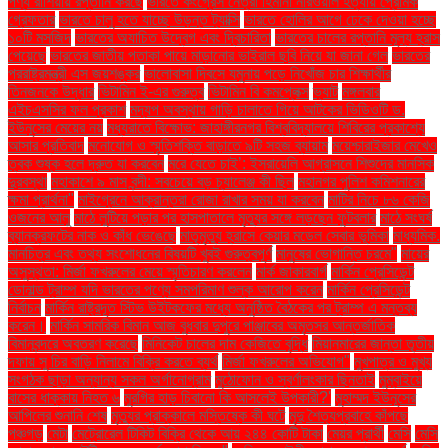
পণ্য রাশিয়ায় রপ্তানি করছে
ভারতে কংগ্রেস নেত্রী হিমানী নারওয়াল হত্যায় প্রেমিক
গ্রেফতার
ভারতে চালু হতে যাচ্ছে উড়ন্ত ট্যাক্সি
ভারতে হোলির আগে ঢেকে দেওয়া হচ্ছে
১০টি মসজিদ
ভারতের অযাচিত উদ্বেগ এবং দ্বিচারিতা
ভারতের চালের রপ্তানি মূল্য হ্রাস
পেয়েছে
ভারতের জাতীয় পতাকা পায়ে মাড়ানোর ভাইরাল ছবি নিয়ে যা জানা গেল
ভারতের
পররাষ্ট্রমন্ত্রী এস জয়শঙ্কর
ভালোবাসা দিবসে যমুনায় পড়ে নিখোঁজ চার শিক্ষার্থীর
তিনজনকে উদ্ধার
ভিটামিন ই-এর গুরুত্ব
ভিটামিন বি কমপ্লেক্স
ভ্যাট
মঙ্গলবার
এইচএসসির ফল প্রকাশ
মদ্যপ অবস্থায় গাড়ি চালাতে গিয়ে আটকের ভিডিওটি ড.
ইউনূসের মেয়ের নয়
মধ্যরাতে বিক্ষোভ: জাহাঙ্গীরনগর বিশ্ববিদ্যালয়ে শিবিরের প্রকাশ্যে
আসার প্রতিবাদ
মনোযোগ ও স্মৃতিশক্তি বাড়াতে ৯টি সহজ ব্যায়াম
ময়েশ্চারাইজার মেখেও
ত্বক শুষ্ক হলে দ্রুত যা করবেন
মরে যেতে চাই’: ইসরায়েলি আগ্রাসনে শিশুদের মানসিক
দুরবস্থা
মহাকাশে ৯ মাস বন্দী: সবচেয়ে বড় চ্যালেঞ্জ কী ছিল
মহানগর পুলিশ কমিশনারের
ক্ষমা প্রার্থনা"
মাইগ্রেনে আক্রান্তরা রোজা রাখার সময় যা করবেন
মাটির নিচে ৮৬ কেজি
ওজনের আলু
মাঠে লুটিয়ে পড়ার পর হাসপাতালে মৃত্যুর সঙ্গে লড়ছেন ফুটবলার
মাঠে সংঘর্ষ
ব্যানক্রফটের নাক ও কাঁধ ভেঙেছে
মাতৃমৃত্যু হ্রাসে কেয়ার মডেল সেবার ভূমিকা
মাধ্যমিক.
মানচিত্র এবং তথ্য সংশোধনের বিষয়টি খুবই গুরুত্বপূর্ণ
মানুষের ভোগান্তি চরমে"
মায়ের
অসুস্থতা: মির্জা ফখরুলের মেয়ে স্মৃতিচারণ করলেন
মার্ক জাকারবার্গ
মার্কিন প্রেসিডেন্ট
ডোনাল্ড ট্রাম্প যদি ভারতের পণ্যে সমপরিমাণ শুল্ক আরোপ করেন
মার্কিন প্রেসিডেন্ট
নির্বাচন
মার্কিন রাষ্ট্রদূত স্টিভ উইটকফের মধ্যে অনুষ্ঠিত বৈঠকের পর ট্রাম্প এ মন্তব্য
করেন।
মার্কিন সামরিক বিমান আজ বুধবার দুপুরে পাঞ্জাবের অমৃতসর আন্তর্জাতিক
বিমানবন্দরে অবতরণ করেছে
মিনিকেট চালের দাম কেজিতে বৃদ্ধি
মিয়ানমারের জান্তা তৃতীয়
দফায় সু চির বাড়ি নিলামে বিক্রি করতে ব্যর্থ
মির্জা ফখরুলের অভিযোগ"
মুখপাত্র ও মুখ্য
সংগঠক ছাড়া অন্যান্য সকল অর্গানোগ্রাম
মুঠোফোন ও স্বর্ণালংকার ছিনতাই
মুম্বাইয়ে
বাসের ধাক্কায় নিহত ৬
মুরগির হাড় চিবানো কি আসলেই উপকারী?'
মুহাম্মদ ইউনূসের
আপিলের শুনানি শেষ
মৃত্যুর প্রাক্কালে মস্তিষ্কে কী ঘটে
মৃদু শৈত্যপ্রবাহে কাঁপছে
পঞ্চগড়
মেটা
মেট্রোরেল টিকিট বিক্রি থেকে আয় ২৪৪ কোটি টাকা
মেয়র প্রার্থী
মেসি
মেসি