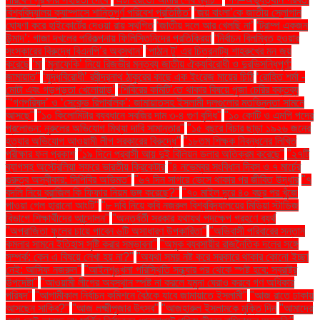
বিশ্ববিদ্যালয় ক্যাম্পাসে শান্তিপূর্ণ পরিবেশ প্রতিষ্ঠিত’
‘জয় বাংলা’কে জাতীয় স্লোগান
ঘোষণা করে হাইকোর্টের দেওয়া রায় স্থগিত
‘জাতীয় দলে আর খেলছি না’
‘ট্রাম্প একজন
উন্মাদ’: গাজা দখলের পরিকল্পনায় ফিলিস্তিনিদের প্রতিক্রিয়া
‘নির্বাচন বিলম্বিত হওয়ার
সংস্কারের বিরুদ্ধে বিএনপি’র অবস্থান’
‘পাঠান টু’ এর চিত্রনাট্য শাহরুখের মন জয়
করেছে
‘মা
‘মুনাফেকি’ নিয়ে রিজভীর মন্তব্য জাতীয় ঐক্যবিরোধী ও দুরভিসন্ধিপূর্ণ:
জামায়াত"
‘যুদ্ধবিরোধী’ রবীন্দ্রনাথ ঠাকুরের কাছে এক ইংরেজ মায়ের চিঠি
‘রোহিত শর্মা -
মোটা এবং গড়পড়তা খেলোয়াড়’
‘শিবিরের কমিটি’তে থাকার বিষয়ে পূজা চেরির বক্তব্য
"‘গণপরিষদ’ ও ‘সেকেন্ড রিপাবলিক’: জামায়াতসহ ইসলামী দলগুলোর মতভিন্নতা সামনে
আসছে"
"১০ কিলোমিটার ব্যবধানে সবজির দাম ৩-৪ গুণ বৃদ্ধি"
"১০ কোটি ও এমপি পদের
প্রলোভন: নুরুলের অভিযোগ মিথ্যা দাবি সামান্তার"
"১৫ বছরে বিচার ছাড়া ১৯২৬ জনের
হত্যার অভিযোগ আওয়ামী লীগ সরকারের বিরুদ্ধে"
"১৮তম শিক্ষক নিবন্ধনের লিখিত
পরীক্ষার ফল প্রকাশ
"১৯ দিনে প্রবাসী আয় দুই বিলিয়ন ডলার অতিক্রম করেছে"
"২৭টি
ব্যাগসহ অস্ট্রেলিয়া সফরে ভারতীয় ক্রিকেটার
"৪ নভেম্বর সংবিধান দিবস ও ৭ মার্চের
গুরুত্ব অস্বীকার: সিপিবির অভিমত"
"৬৭ দিন সাগরে ভেসে থাকার পর জীবিত উদ্ধার
"৭
বদলি নিয়ে ব্রাজিল কি ফিফার নিয়ম ভঙ্গ করেছে?"
"৭০ মাইল দূরে ৪০ বছর পর খুঁজে
পাওয়া গেল হারানো আংটি"
"৮ দবি নিয়ে কবি নজরুল বিশ্ববিদ্যালয়ের মিডিয়া স্টাডিজ
বিভাগে শিক্ষার্থীদের আন্দোলন"
"অন্তর্বর্তী সরকার যথাযথ পদক্ষেপ গ্রহণে ব্যর্থ
"অপরাজিতা ফুলের চায়ে পাবেন ৬টি অসাধারণ উপকারিতা"
"অভিবাসী পরিবারের সন্তান
কমলার সামনে ইতিহাস সৃষ্টি করার সম্ভাবনা"
"অমুক ব্যবসায়ীর রাজনৈতিক দলের সঙ্গে
সম্পর্ক: কেন এ বিষয়ে লেখা হয় না?"
"অযথা সময় নষ্ট করে সরকারে থাকার কোনো ইচ্ছা
নেই: আসিফ নজরুল"
"আইনশৃঙ্খলা পরিস্থিতি সন্ধ্যার পর থেকে স্পষ্ট হবে: স্বরাষ্ট্র
উপদেষ্টা"
"আওয়ামী লীগের অবস্থান স্পষ্ট না করলে যমুনা ঘেরাও করবে গণ অধিকার
পরিষদ"
"আগামীকাল নির্বাচন কমিশনে বৈঠকে যাবে জামায়াতে ইসলামী"
"আজ রাতে ঢাকায়
আসছেন সাকিব?"
"আজ লক্ষ্মীপূজার উৎসব"
"আজহারুল ইসলামকে মুক্তি দিন
"আমাদের