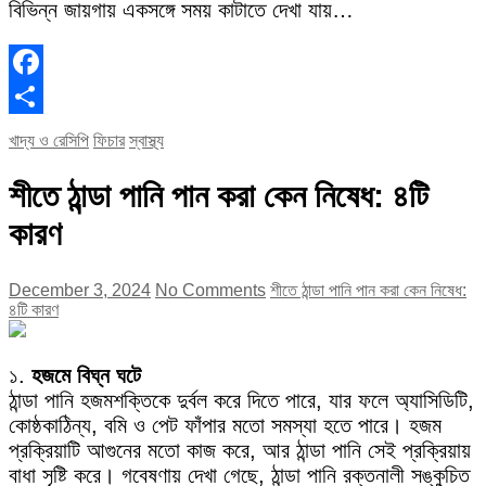
বিভিন্ন জায়গায় একসঙ্গে সময় কাটাতে দেখা যায়…
Facebook
Share
খাদ্য ও রেসিপি
ফিচার
স্বাস্থ্য
শীতে ঠান্ডা পানি পান করা কেন নিষেধ: ৪টি
কারণ
December 3, 2024
No Comments
শীতে ঠান্ডা পানি পান করা কেন নিষেধ:
৪টি কারণ
১.
হজমে বিঘ্ন ঘটে
ঠান্ডা পানি হজমশক্তিকে দুর্বল করে দিতে পারে, যার ফলে অ্যাসিডিটি,
কোষ্ঠকাঠিন্য, বমি ও পেট ফাঁপার মতো সমস্যা হতে পারে। হজম
প্রক্রিয়াটি আগুনের মতো কাজ করে, আর ঠান্ডা পানি সেই প্রক্রিয়ায়
বাধা সৃষ্টি করে। গবেষণায় দেখা গেছে, ঠান্ডা পানি রক্তনালী সঙ্কুচিত