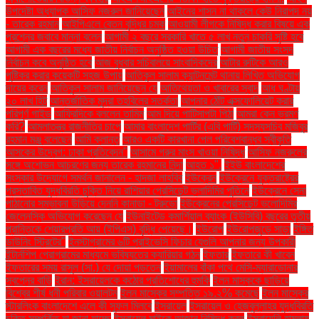
উপদেষ্টা অধ্যাপক আসিফ নজরুল জানিয়েছেন
আইনের শাসন না থাকলে কেউ নিরাপদ নয়
- তারেক রহমান
আইপিএলে বেতন বৃদ্ধির চমক
আওয়ামী লীগকে নিষিদ্ধ করার বিষয়ে এক
প্রশ্নের জবাবে মান্না বলেন
আগামী ২ বছরে সরকারি খাতে ৫ লাখ নতুন চাকরি সৃষ্টি হবে
আগামী এক বছরের মধ্যে জাতীয় নির্বাচন অনুষ্ঠিত হওয়া উচিত
আগামী জাতীয় সংসদ
নির্বাচন কবে অনুষ্ঠিত হবে
আজ বুধবার সচিবালয়ে সাংবাদিকদের
আটার রুটিকে আরও
পুষ্টিকর করার কয়েকটি সহজ উপায়
আতিকুল সালাম ক্যান্টনমেন্ট থানায় লিখিত অভিযোগ
দায়ের করেন
আতিকুল সালাম জানিয়েছেন যে
আতিথেয়তা ও খাবারের স্বাদ
আধ ঘণ্টায়
২০ লাখ হিট
আন্তর্জাতিক মুদ্রা তহবিলের সতর্কতা
আপনার ঠোঁট এক্সফোলিয়েট করার
পরিপূর্ণ গাইড
আফ্রিদিকে বললেন তামিম
আম দিয়ে পাটিসাপটা পিঠা
আমরা কেন ভ্রমণ
করি?
আমলাতন্ত্র রাজনীতির চাপে
আমার বাংলাদেশ পার্টির (এবি পার্টি) সদস্যসচিব মজিবুর
রহমান মঞ্জু বলেছেন
আমি ক্লান্ত
আরও একটি কারখানা পেল পরিবেশবান্ধব স্বীকৃতি
আসকের উদ্বেগ: ঢাকা প্রতিবেদন"
আসামে গরুর মাংস খাওয়া নিষিদ্ধ
আসিফ নজরুলের
সঙ্গে অশোভন আচরণের জন্য তারেক রহমানের নিন্দা
আহত ১".
ইইউ বাংলাদেশের
সংস্কার উদ্যোগে সমর্থন জানালেন - হাদজা লাহবিব
ইউক্রেন
ইউক্রেনে যুক্তরাষ্ট্রের
প্রস্তাবিত যুদ্ধবিরতি চুক্তি নিয়ে রাশিয়ার প্রেসিডেন্ট ভ্লাদিমির পুতিনে
ইউক্রেনে সেনা
পাঠানোর সম্ভাবনা উড়িয়ে দেননি কানাডা - ট্রুডো
ইউক্রেনের প্রেসিডেন্ট ভলোদিমির
জেলেনস্কি অভিযোগ করেছেন যে
ইউনাইটেড কমার্শিয়াল ব্যাংক (ইউসিবি) বছরের তৃতীয়
প্রান্তিকে শেয়ারপ্রতি আয় (ইপিএস) বৃদ্ধি পেয়েছে।
ইউরোপ
ইউরোপজুড়ে সাড়া
ইঙ্গিত
ডাউনিং স্ট্রিটের"
ইনস্টাগ্রামের ৬টি প্রাইভেসি ফিচার যেগুলি আপনার জন্য উপকারী
ইন্টার্নশিপ প্রোগ্রামের মাধ্যমে ভবিষ্যতের ক্যারিয়ার গঠন
ইফতার
ইফতারে কী খাবেন
ইফতারের সময় রাসুল (সা.) যে দোয়া পড়তেন
ইয়ামালের বাঁকা পথে মেসি-ম্যারাডোনার
স্বপ্নের বাড়ি
ইরান: ইসরায়েলকে কঠোর প্রতিশোধের হুমকি
ইলন মাস্ককে ছাড়িয়ে
বিশ্বের শীর্ষ ধনী পরিবার ওয়ালটন
ইলন মাস্কের সম্পত্তি ১৯.২% কমেছে
ইলন মাস্কের
স্টারলিংক বাংলাদেশে এলে কী সুফল মিলবে
ইসরায়েল
ইসরায়েল ও হেজবুল্লাহর যুদ্ধবিরতি
চুক্তি সম্পর্কিত যা জানা যাচ্ছে
ইসরায়েল মাইকে আজান নিষিদ্ধ করল
ইসরায়েলি হামলায়