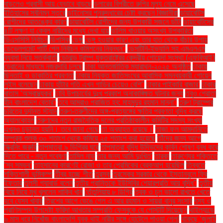
বাড়লেও প্রবাসী আয় যেভাবে বাড়ছে
ডলারের বিপরীতে রুপির মূল্য নেমে এসেছে
ইতিহাসের সর্বনিম্ন স্তরে
ডাইনোসর পুনরুদ্ধারের চেষ্টা করছেন বিজ্ঞানীরা
ডায়াবেটিস
রোগীদের আতঙ্কের কারণ
ডায়াবেটিস রোগীদের জন্য উপকারী সজনে ডাঁটা
ডায়াবেটিসের
৪টি লক্ষণ যা কেবল নারীদের মধ্যে দেখা যায়
ডালিম খাওয়ার অসংখ্য উপকারিতা
ডিএসসিসি নির্বাচন
ডিপসিক
ডেঙ্গু
ডেঙ্গু হওয়ার কারণ এবং তার হাত থেকে বাঁচার উপায়
ডেভেলপমেন্ট পার্টি পেল নির্বাচন কমিশনের নিবন্ধন"
ডেসটিনি-ইভ্যালি সহ এমএলএম
ব্যবসা নিয়ে সতর্কবার্তা
ডোনাল্ড ট্রাম্প যুক্তরাষ্ট্রের কেন্দ্রীয় গোয়েন্দা সংস্থা (এফবিআই)
ড্রোনের মাধ্যমে নজরদারি চলছে
ঢাকা আন্তর্জাতিক ম্যারাথন-২০২৫ অনুষ্ঠিত
ঢাকায়
ছিনতাই ও ডাকাতির প্রবণতা
ঢাকায় নিযুক্ত জাতিসংঘের আবাসিক সমন্বয়কারী গোয়েন
লুইস বলেছেন
ঢাকায় হাঁটার গতি এখন গাড়ির চেয়েও বেশি''
ঢাকার পাইকারি বাজার'
ঢাকার
বাতাস ‘অস্বাস্থ্যকর’
ঢাবি উপাচার্যের দুঃখ প্রকাশ অনাকাঙ্ক্ষিত ঘটনার জন্য
তবুও শ্রোতা
হীন বাংলাদেশ বেতার”
তবে আমরাও পরাজিত হব: মাহমুদুর রহমান মান্না"
তরুণ ট্রাম্পের
চরিত্রে দুর্দান্ত স্ট্যান
তরুণ-তরুণীদের অঙ্গ-প্রত্যঙ্গের ক্ষতির প্রবণতা বৃদ্ধি করছে
অ্যালকোহল
তরুণদের নতুন রাজনৈতিক দলের প্রতিষ্ঠাকালীন কমিটির সদস্য সংখ্যা
এখনও চূড়ান্ত হয়নি। তবে জানা গেছে
তা অব্যাহত রয়েছে।
তাজা ফল আমদানিতে
সম্পূরক শুল্ক ৩০ শতাংশ থেকে কমিয়ে ২৫ শতাংশ করা হয়েছে
তাঁদের জন্য আগে
স্ক্রিনিং জরুরি
তাপমাত্রা ৯ ডিগ্রির ঘরে
তাপমাত্রা বৃদ্ধি উদ্ভিদের কার্বন শোষণ বন্ধ করে
দিতে পারে - নতুন গবেষণা
তামিল নাড়ু
তার জন্য আমি দুঃখিত'
তারকা
তারুণ্যের শক্তিতে
‘সব সম্ভব’
তাহসানের কারণেই রোজা ও তার প্রেমিকের ব্রেকআপ হয়েছিল
তিব্বতে
শক্তিশালী ভূমিকম্প
তীব্র হচ্ছে শীত
তুরস্ক
তুরস্কের সরকার থেকে ইস্তানবুলে ফ্রি
ইফতার
তুলসী গ্যাবার্ড বলেন
তৃতীয় প্রান্তিকে ইউসিবির শেয়ারপ্রতি আয় বৃদ্ধি"
তৃতীয়
বিয়ে নিয়ে মুখ খুললেন শাকিব খান
তেঁতুলিয়ায় ৮ ডিগ্রি
ত্বক ও চুল ভালো রাখতে খেতে
হবে যেসব খাবার
ত্রিশের আগে ভেঙে গেল এ আর রহমান ও সায়রা বানুর সংসার
ৎস্য ও
প্রাণিসম্পদ উপদেষ্টা ফরিদা আখতার সম্প্রতি ফেসবুকে যে পোস্টটি দিয়েছেন
থাইল্যান্ডে
৬ মাস ধরে নিখোঁজ বাংলাদেশি যুবক থাই নারীর সঙ্গে হোটেলে পাওয়া গেল!
থাকছে ‘জুলাই