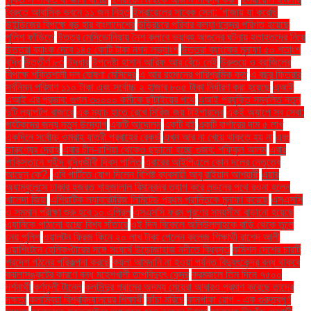
বৈরুতে আবাসিক ভবনে ১১ জন নিহত
ইসরায়েলের সাবেক সেনা: 'গাজায় যা করেছি
উইন্ডিজের বিপক্ষে বড় হার বাংলাদেশের
উড়িরচরে পরিবার কল্যাণকেন্দ্র পরিণত হয়েছে
পুলিশ ফাঁড়িতে
উত্তর মেসিডোনিয়ায় নৈশ ক্লাবে ভয়াবহ আগুনের ঘটনায় হতাহতদের নিয়ে
উত্তরা ব্যাংক দেবে ১৪৫ কোটি টাকা নগদ লভ্যাংশ
উত্তরা ব্যাংকের মুনাফা ৫০ শতাংশ
বৃদ্ধি
উত্তীর্ণ ৮৩
উদ্ধার
উপদেষ্টা হাসান আরিফ আর বেঁচে নেই
উরুগুয়ে ও ব্রাজিলের
বিপক্ষে শক্তিশালী দল ঘোষণা মেসিদের
এ আর রহমানের পারিশ্রমিক কত
এ বছর ফিতরার
সর্বনিম্ন পরিমাণ ১১০ টাকা এবং সর্বোচ্চ ২ হাজার ৮০৫ টাকা নির্ধারণ করা হয়েছে
এআই
এআই এর প্রভাব: গুগল ৩০০০০ কর্মীকে ছাঁটাইয়ের পথে
এআই প্রযুক্তি সম্বলিত নতুন
দুটি ল্যাপটপ বাজারে
এক ম্যাচ হাতে রেখে সিরিজ জয় টাইগারদের
একই অ্যাপে সব সেবা:
পর্যটকদের জন্য নতুন উদ্যোগ
একটি আন্দোলন
একটি বই
একটি বার্গারের দাম ৫ লাখ
একদিনে সর্বোচ্চ ওমরাহ যাত্রী প্রবাহের রেকর্ড
এখন আর না খেয়ে থাকতে হয় না
এবং
তারুণ্যের দ্রোহ
এবার চীন-রাশিয়া থেকেও ছড়ানো হচ্ছে গুজব: শফিকুল আলম
এবার
পাকিস্তানে শহীদ বুদ্ধিজীবী দিবস পালিত
এবারের আইপিএলে কোন দলের নেতৃত্বে
আছেন কে?.
এবি পার্টিতে যোগ দিলেন বিশিষ্ট ব্যবসায়ী আবু রাইয়ান আশয়ারী
এয়ার
অ্যাম্বুলেন্সে ঢাকার হজরত শাহজালাল বিমানবন্দর ত্যাগ করে লন্ডনের পথে রওনা হলেন
খালেদা জিয়া
এশিয়াটিক ল্যাবরেটরিজ লিমিটেড প্রথম প্রান্তিকে মুনাফা করেছে
এসএসসি
ও সমমান পরীক্ষা শুরু হবে ১০ এপ্রিল
এসএসসি ফরম পূরণের সময়সীমা বাড়ানো হয়েছে
এ্যানিকে পাঠানো হচ্ছে বিশ্ব সাঁতারে
ওই দিন বিকেলে অলিউল্লাহকে বাড়ি থেকে তুলে
নেয় পুলিশ
ওয়ালটন ফ্রিজ কিনে ২০ লাখ টাকা পেলেন কলেজ শিক্ষার্থী রাশেদ আলী
ওয়াশিংটনে হেলিকপ্টারের সঙ্গে সংঘর্ষে উড়োজাহাজ নদীতে বিধ্বস্ত
কমিশন দেশের চারটি
প্রদেশ গঠনের পরিকল্পনা করছে
কয়লা আমদানি না হওয়া পর্যন্ত বিদ্যুৎকেন্দ্র বন্ধ থাকবে
কয়লাসঙ্কটের কারণে বন্ধ মহেশখালী তাপবিদ্যুৎ কেন্দ্র
করমজলে তিন দিনে ৭৫০০
দর্শনার্থী
কর্ণফুলী টানেল
কলসিন্দুর গ্রামের অদম্য মেয়েরা আবারও প্রমাণ করেছে তাদের
দক্ষতা
কলাম্বিয়া বিশ্ববিদ্যালয়ের শিক্ষার্থী
কাঁচা মরিচে
কানপাকা রোগ - এক গুরুত্বপুর্ণ