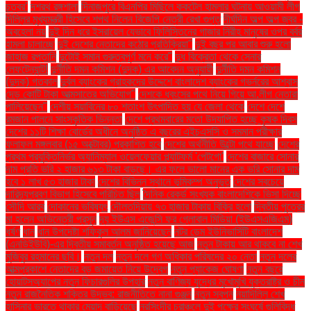
চত্বর’
দশরথ রঙ্গশালা
দিনাজপুরে বিএনপির মিছিলে ককটেল হামলার ঘটনায় আওয়ামী লীগ
দিল্লির মুখ্যমন্ত্রী হিসেবে শপথ নিলেন বিজেপি নেত্রী রেখা গুপ্ত
দীর্ঘদিন অল্প অল্প জ্বর -
অবহেলা নয়
দুই দিন ধরে ইসরায়েল যেভাবে ফিলিস্তিনের গাজার নিরীহ মানুষের ওপর বর্বর
হামলা চালাচ্ছে
দুই দেশের নেতাদের কঠোর প্রতিক্রিয়া"
দুই বছর পর আবার শুরু হলো
জাহাজ রপ্তানি
দুটোই সমান গুরুত্বপূর্ণ মনে করে"
দুধ বিক্রেতা থেকে সেনার
লেফটেন্যান্ট!
দুর্নীতি দমন কমিশন (দুদক) এর আবেদন অনুযায়ী
দুর্নীতি দমন কমিশন
(দুদক) গতকাল
দুর্বল ব্যাংকের গ্রাহকদের উদ্দেশে বাংলাদেশ ব্যাংকের গভর্নরের আশ্বাস
দেড় কোটি টাকা আত্মসাতের অভিযোগ"
দেশকে ধ্বংসের পথে নিয়ে গিয়ে আ.লীগ নেতারা
পালিয়েছেন"
দেশীয় সয়াবিনের ৮০ শতাংশ উৎপাদিত হয় যে জেলা থেকে
দেশে দেশে
রমজান পালনে সাংস্কৃতিক ভিন্নতা
দেশে প্রথমবারের মতো উদযাপিত হচ্ছে কৃষক দিবস
দেশের ১১টি শিক্ষা বোর্ডের অধীনে অনুষ্ঠিত এ বছরের এইচএসসি ও সমমান পরীক্ষার
ফলাফল মঙ্গলবার (১৫ অক্টোবর) প্রকাশিত হবে
দেশের অর্থনীতি উল্টো পথে যাচ্ছে
দেশের
প্রথম প্রযুক্তিনির্ভর অ্যানিম্যাল ওয়েলফেয়ার প্ল্যাটফর্ম 'পেটগো'
দেশের বাজারে সোনার
দাম প্রতি ভরি ২ হাজার ৬১৩ টাকা বাড়ছে। এর ফলে ভালো মানের এক ভরি সোনার দাম
হবে ১ লাখ ৫৩ হাজার টাকা
দেশের বিভিন্ন স্থানে ভূমিকম্প অনুভূত
দেশের সবচেয়ে
দারিদ্র্যপ্রবণ বিভাগ হিসেবে পরিচিত ছিল
দৈনিক রেকর্ড সংখ্যক বাংলাদেশিকে ভিসা দিচ্ছে
সৌদি আরব
দোকানের ভবিষ্যৎ
দৌলতদিয়ায় ৭৩ হাজার টাকায় বিক্রি হলো
দ্বিতীয় পুত্রের
মা হলেন অভিনেত্রী প্রসূন
দ্য ইউএস এজেন্সি ফর গ্লোবাল মিডিয়া (ইউএসএজিএম)
ধর্ষণ
ধান
ধান উপদেষ্টা শফিকুল আলম জানিয়েছেন
নটর ডেম ইউনিভার্সিটি বাংলাদেশ
(এনডিইউবি)-এর দ্বিতীয় সমাবর্তন অনুষ্ঠিত হয়েছে আজ
নতুন টাকায় আর থাকবে না শেখ
মুজিবুর রহমানের ছবি।
নতুন দল
নতুন দলে গণ অধিকার পরিষদের ২০ নেতা
নতুন দলের
আত্মপ্রকাশে নেতাদের বড় জমায়েত নিয়ে উদ্বেগ
নতুন প্যাকেজ ঘোষণা
নতুন বছরে
হোয়াটসঅ্যাপের নতুন ফিচারগুলির উপহার
নতুন বাণিজ্য যুদ্ধের মুখোমুখি যুক্তরাষ্ট্র ও চীন
নতুন রাজনৈতিক শক্তির উদ্ভব: রাজনীতিতে নানা গুঞ্জন
নতুন স্বপ্ন
নয়াদিল্লি শেখ
হাসিনার ভারতে থাকার মেয়াদ বাড়িয়েছে
নরসিংদীর চরাঞ্চলে দুই পক্ষের সংঘর্ষে গুলিবিদ্ধ