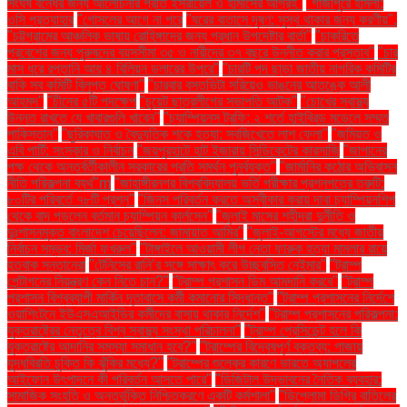
সংঘর্ষ বন্ধের জন্য আলোচনার প্রতি ইসরায়েল ও হামাসের আগ্রহ"
"গাজীপুরে হামলা:
ওসি প্রত্যাহার
"গোসলের আগে না পরে
"ঘরের বাতাসে দূষণ: সুস্থ থাকার জন্য করণীয়".
"চট্টগ্রামের আঞ্চলিক ভাষায় রোহিঙ্গাদের জন্য প্রধান উপদেষ্টার বার্তা"
"চাকরিতে
প্রবেশের জন্য পুরুষদের বয়সসীমা ৩৫ ও নারীদের ৩৭ বছরে উন্নীত করার প্রস্তাব"
"চার
মাস ধরে রপ্তানি আয় ৪ বিলিয়ন ডলারের উপরে"
"চারটি পদ ছাড়া জাতীয় নাগরিক কমিটির
বাকি সব কমিটি বিলুপ্ত ঘোষণা"
"চারবার বসতভিটা সরিয়েও ভাঙনের আতঙ্কে আলী
আহমদ"
"চীনের ৫টি পদক্ষেপ
"চুয়েট ছাত্রলীগের সভাপতি আটক"
"চোখের স্বাস্থ্য
উন্নত রাখতে যে খাবারগুলি খাবেন"
"চ্যাম্পিয়নস ট্রফি: ২ শর্তে হাইব্রিড মডেলে সম্মত
পাকিস্তান"
"ছুরিকাঘাত ও বৈদ্যুতিক শকে হত্যা: সবজিখেতে লাশ ফেলা"
"জমিয়ত ও
এবি পার্টি: সংস্কার ও নির্বাচন
"জয়পুরহাটে হাট ইজারায় সিন্ডিকেটের কারসাজি
"জাপানের
পক্ষ থেকে অন্তর্বর্তীকালীন সরকারের প্রতি সমর্থন পুনর্ব্যক্ত"
"জার্মানির কঠোর অভিবাসন
নীতি পরিকল্পনা ব্যর্থ"m
"জাহাঙ্গীরনগর বিশ্ববিদ্যালয় ভর্তি পরীক্ষার প্রশ্নপত্রে ত্রুটি:
৮০টির পরিবর্তে ৭৮টি প্রশ্ন"
"জিনস পরিবর্তন করতে অস্বীকার করায় দাবা চ্যাম্পিয়নশিপ
থেকে বাদ পড়লেন বর্তমান চ্যাম্পিয়ন কার্লসেন"
"জুলাই মাসের শহীদরা দুর্নীতি ও
দুঃশাসনমুক্ত বাংলাদেশ চেয়েছিলেন: জামায়াত আমির"
"জুলাই-আগস্টের মধ্যে জাতীয়
নির্বাচন সম্ভব: মির্জা ফখরুল"
"টাঙ্গাইলে আওয়ামী লীগ নেতা ফারুক হত্যা মামলার রায়ে
হতবাক সন্তানেরা
"টেনিসের রানি’র সঙ্গে সাক্ষাৎ করে উচ্ছ্বসিত নেইমার"
"ট্রাম্প
পেন্টাগনের নিয়ন্ত্রণ কেন নিতে চান?"
"ট্রাম্প প্রশাসন ডিম আমদানি করবে"
"ট্রাম্প
প্রশাসন বিশ্বব্যাপী মার্কিন দূতাবাসে কর্মী কমানোর সিদ্ধান্ত"
"ট্রাম্প প্রশাসনের নির্দেশে
ওয়াশিংটনে ইউএসএআইডির কর্মীদের বাসায় থাকার নির্দেশ"
"ট্রাম্প প্রশাসনের পরিকল্পনা:
যুক্তরাষ্ট্রের নেতৃত্বে বিশ্ব স্বাস্থ্য সংস্থা পরিচালনা"
"ট্রাম্প প্রেসিডেন্ট হলে কি
যুক্তরাষ্ট্রে আদানির সমস্যা সমাধান হবে?"
"ট্রাম্পের বিদ্বেষপূর্ণ বক্তব্য: গাজায়
যুদ্ধবিরতি চুক্তি কি ঝুঁকির মধ্যে?"
"ট্রাম্পের শুল্কের কারণে ভারতে অ্যাপলের
আইফোন উৎপাদনে কী পরিবর্তন আসতে পারে"
"ডিজিটাল উদ্ভাবনের নৈতিক ব্যবহার:
সামাজিক সংহতি ও অন্তর্ভুক্তি নিশ্চিতকরণে একটি কর্মশালা"
"ডিপ্লোমা ডিগ্রি বাতিলের