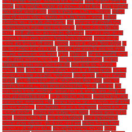
ধাপের যুদ্ধবিরতি আলোচনা: অনিশ্চয়তার মাঝে পরিস্থিতি
গাজায় যুদ্ধবিরতি চুক্তির শর্ত
অনুযায়ী
গাজায় যুদ্ধবিরতি: ইসরায়েল নাকি হামাস—কোন পক্ষ জিতল
গাজায় যুদ্ধবিরতির
বিষয়ে ভালোই আলোচনা চলছে
গাজার জাবালিয়ায় ৪৮ ঘণ্টায় ৫০ শিশুর মৃত্যু
গাজীপুরে
ঈদের ছুটি বাড়ানোর দাবিতে শ্রমিকদের দেড় ঘণ্টার বিক্ষোভ ও অবরোধ
গাজীপুরে
ঝুটগুদামের আগুন দুই ঘণ্টার চেষ্টায় নিয়ন্ত্রণে
গাড়ি
গাড়িচাপায় বুয়েট শিক্ষার্থীর মৃত্যু:
একমাত্র সন্তানের প্রয়াণে মায়ের অশ্রু থামছে না
গায়ে তেল দেওয়ার সঠিক সময়
কখন?"
গার্মেন্ট সেক্টরে নতুন করে অস্থিরতা সৃষ্টির ষড়যন্ত্র
গুগল ফোন নম্বর কেন চায়
গোয়ালন্দে মা ইলিশ রক্ষায় অভিযানে ট্রলারে উদ্ধার আগ্নেয়াস্ত্র
গ্যাসের দাম বৃদ্ধি
পোশাক খাতে উদ্বেগের সৃষ্টি করেছে
গ্রেফতার
ঘন কুয়াশায় বেড়েছে শীতের অনুভূতি
ঘন
ঘন আঙুল মটকালে হতে পারে যে ক্ষতি
ঘরে বসেই ভ্রুর আকার ঠিক করার সহজ পদ্ধতি
ঘাড় ব্যথা কমানোর জন্য সহজ ব্যায়াম
ঘূর্ণিঝড়
ঘূর্ণিঝড় দানা
চট্টগ্রামে আইনজীবী হত্যায়
: যৌথ বাহিনীর অভিযানে গ্রেপ্তার ২০
চট্টগ্রামে ছিনতাইয়ের আতঙ্ক
চট্টগ্রামের
টেরিবাজারে পোশাকের গুদামে আগুন লাগার ঘটনা
চলতি মাসেই হবে প্রথম চন্দ্র ও
সূর্যগ্রহণ
চাকরি
চাকরির খবর
চামড়ার মানিব্যাগ আসল কি না কীভাবে বুঝবেন?
চারপাশের
বাস্তবতা বদলে দিচ্ছে যে জনপ্রিয় প্রযুক্তিগুলো
চিন্ময় কৃষ্ণ দাস
চীনে নতুন ভাইরাসের
প্রাদুর্ভাব
চীনে প্রবীণদের যত্নে এআই প্রযুক্তির দিকে ঝুঁকছে সরকার
চীনের নতুন
জ্বালানির উৎস থেকে ৬০ হাজার বছরের বিদ্যুতের চাহিদা পূরণ হবে
চীনের মতে
চুরির
স্থান স্বরাষ্ট্র উপদেষ্টা লেফটেন্যান্ট জেনারেল (অব.) মো. জাহাঙ্গীর আলম চৌধুরীর বাসা
থেকে এক কিলোমিটারের মধ্যে।
চুল বড় করার জন্য সেরা তেল
চৌদ্দগ্রামে বন্ধুর প্রেমে
সহায়তার জন্য স্কুলছাত্রকে পিটুনি
ছাত্রদের নতুন দল গঠনে শেষ মুহূর্তেও সঙ্কট কাটেনি
ছিল অন্য সংক্রমণও"
ছেলে ক্রিকেটার হোক চান না উমর আকমল
ছেলেদের জন্য কোন
পোশাকটি মানানসই?
ছেলেদের জন্য সানস্ক্রিন ক্রিম ব্যবহার
ছেলেদের পছন্দের আধুনিক
ফ্যাশন
ছেলেদের ফ্যাশন টিপস
ছোলা খাওয়ার উপকারিতা
জনতা মাদ্রাসাশিক্ষককে
অশোভন কাজের অভিযোগে পুলিশের হাতে সোপর্দ করল
জমিয়তে উলামায়ে ইসলাম
বাংলাদেশ ও এবি পার্টি মনে করে যে
জম্মু–কাশ্মীরে অশান্তির নতুন তরঙ্গ
জরায়ুমুখ