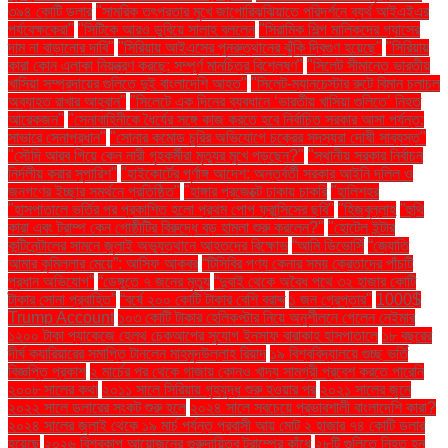
৩৯৪ কোটি ডলার
"সামরিক তৎপরতার মুখে জাপোরিঝঝিয়াতে পরিদর্শনে ব্যর্থ আইএইএর
পর্যবেক্ষকেরা"
"সিটিকে আরও ডুবিয়ে সালাহ বললেন
"সিরামিক শিল্প মালিকদের গ্যাসের
দাম না বাড়ানোর দাবি"
"সিরিয়ায় আইএসের পুনরুত্থানের ঝুঁকি দ্বিগুণ হয়েছে"
"সিরিয়ায়
কারা কোন এলাকা নিয়ন্ত্রণ করছে: সম্পূর্ণ মানচিত্র বিশ্লেষণ"
"সিলেট সীমান্তে ভারতীয়
খাসিয়া সম্প্রদায়ের গুলিতে দুই বাংলাদেশি আহত"
"সিলেট-ম্যানচেস্টার রুটে বিমান চলাচল
অব্যাহত রাখার আহ্বান"
"সিলেটে এক দিনের ব্যবধানে ‘ভারতীয় খাসিয়া গু‌লিতে’ নিহত
আরেকজন"
"সেনাবাহিনীকে ধৈর্যের সঙ্গে কাজ করতে হবে নির্বাচিত সরকার আসা পর্যন্ত:
সাভারে সেনাপ্রধান"
"সোনার কমোড চুরির অভিযোগে চক্রের সদস্যরা দোষী সাব্যস্ত"
"সৌদি আরব গিয়ে কেন নারী গৃহকর্মীরা মৃত্যুর মুখে পড়ছেন?"
"স্থানীয় সরকার নির্বাচন
নির্দলীয় করার সুপারিশ"
"হাইকোর্টের পূর্ণাঙ্গ আদেশ: অন্তর্বর্তী সরকার আইনি দলিল ও
জনগণের ইচ্ছার সমর্থনে প্রতিষ্ঠিত"
"হাঙ্গার প্রজেক্টে ঢাকায় চাকরি
"হালিশহর
"হাসপাতালে ভর্তির পর প্রকাশিত হলো প্রথম পোপ ফ্রান্সিসের ছবি"
"হিজবুল্লাহ
"হুথি
কারা এবং ট্রাম্প কেন গোষ্ঠীটির বিরুদ্ধে বড় হামলা শুরু করলেন?"
"হোটেল ইন্টার
কন্টিনেন্টালের সামনে জুলাই অভ্যুত্থানে আহতদের বিক্ষোভ
“আমি ডিভোর্সি
“জ্যোতি
আমার কুমিল্লার মেয়ে”: আসিফ আকবর
“টিসিবির পণ্য কেনার সময় ক্রেতাদের পাঁচটি
প্রধান অভিযোগ”
“ডেঙ্গুতে ৭ জনের মৃত্যু
“দুবাই থেকে অবৈধ পথে ৩২ হাজার কোটি
টাকার সোনা প্রবাহিত”
“বর্ষে ২০০ কোটি টাকার বেশি বরাদ্দ
১ জন গ্রেপ্তার"
1000$
Trump Account
১০৩ কোটি টাকার হেলিকপ্টার নিয়ে অনুশীলনে গেলেন নেইমার
১২০০ টাকা প্যাকেজে হেলথ চেকআপের সুযোগ ইনসাফ বারাকাহ হাসপাতালে
১৮ বছরের
দীর্ঘ ক্যারিয়ারের সমাপ্তি টানলেন মাহমুদউল্লাহ রিয়াদ
১৯ বিশ্ববিদ্যালয়ে গুচ্ছ ভর্তি
বিজ্ঞপ্তি প্রকাশ
২ মার্চের পর থেকে গাজায় কোনও খাদ্য সামগ্রী প্রবেশ করতে পারেনি
২০০৮ সালের কথা
২০১১ সালে সিরিয়ায় গৃহযুদ্ধ শুরু হওয়ার পর
২০২১ সালের জুনে
২০২২ সালে ডলারের সংকট শুরু হলে
২০২৪ সালে সবচেয়ে প্রভাবশালী বাংলাদেশি কারা?
২০২৪ সালের জুলাই থেকে ১৯ মার্চ পর্যন্ত প্রবাসী আয় মোট ২ হাজার ৭৪ কোটি ডলার
হয়েছে
২০২৬ বিশ্বকাপ আয়োজনের গুরুদায়িত্ব ট্রাম্পের কাঁধে
২৮টি গুলিতে নিহত হন