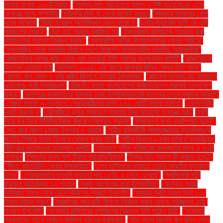
ঘটনায় থানায় ২০০টি জিডি"
"মামুনুল হক: সচিবালয়ে আগুন ও টঙ্গী হত্যাকাণ্ড একে
অপরের সাথে সম্পর্কিত
"মিরপুরে চাঁদা না পেয়ে মার্কেট ভাঙচুর
"মিরপুরে সাকিবের খেলা
বন্ধে বিক্ষোভ
"মির্জা ফখরুল আগামীকাল লন্ডন যাচ্ছেন"
"মেসি-সুয়ারেজ জুটি: কি এটি
সর্বকালের সেরা?"
"যদি এই সরকার পরাজিত হয়
"যুক্তরাজ্য রাশিয়াকে সহায়তা করা
ব্যক্তিদের প্রবেশ নিষিদ্ধ করছে"
"যুক্তরাষ্ট্র অবৈধ বাংলাদেশিদের ফেরত পাঠাবে"
"যুক্তরাষ্ট্র থেকে সামরিক বিমানে দেশে ফিরলেন নথিপত্রহীন ভারতীয় অভিবাসীরা"
"রাজনৈতিক দলের কাছ থেকে নাম চেয়েছে ইসি গঠনের অনুসন্ধান কমিটি"
"রাজনৈতিক
বক্তব্য এড়াতে চাই
"রাশিফল ২০২৪: এই বছরে আপনার জীবন কেমন হতে পারে"
"রাশেদ খান মেনন ও তাঁর স্ত্রীর বিদেশে যাত্রায় নিষেধাজ্ঞা"
"রাহুলের তুলনায় বড় ব্যবধানে
ওয়েনাডে জয়ী প্রিয়াঙ্কা"
"রিজভী: ভারত বাংলাদেশের সার্বভৌমত্বে সরাসরি হস্তক্ষেপ
করছে"
"রূপগঞ্জে ডাকাতদের হামলায় ঢাকা বিশ্ববিদ্যালয়ের ছাত্রের চোখে গুরুতর আঘাত"
"রেকর্ড মুনাফা ও লভ্যাংশ: শেয়ারধারীদের জন্য ৯৭৫ কোটি টাকার ঘোষণা"
"রেস্তোরাঁয়
ভ্যাট বাড়ছে না
"রৌমারীতে কৃষক সমাবেশে হামলার নিন্দা জানালো গণতন্ত্র মঞ্চ"
"লাঠি
দিয়ে ভর দিয়ে টিসিবির ট্রাক খুঁজছেন বিল্লাল সরদার"
"লিভারপুল কখন চ্যাম্পিয়ন হবে?"
"শত বছর আগে ঢাকায় ইফতার ও সাহ্‌রি"
"শহীদ বুদ্ধিজীবী শামসুজ্জোহার মৃত্যুদিবসকে
জাতীয় শিক্ষক দিবস হিসেবে ঘোষণা করার দাবি"
"শহীদ মিনারে ৬ দফা দাবিতে চাকরিচ্যুত
বিডিআর সদস্যদের অবস্থান ধর্মঘট"
"শাহবাগে শহীদ পরিবারের সদস্যদের সাড়ে ৫ ঘণ্টা
অবরোধ
"শিশুদের জন্য ফ্লু টিকার প্রয়োজনীয়তা"
"শিশুর দাঁত নড়লে কী করতে হবে?"
"শীতে ব্যাডমিন্টন খেলার উপকারিতা"
"শেখ হাসিনাকে থামাতে ঢাকায় ভারতীয় দূতাবাসে
তলব"
"শেয়ারবাজারে মূলধনি মুনাফার কর ১৫% এ নেমে এসেছে"
"শ্রমিকেরা দাবি
করছেন অতিরিক্ত ১০ শতাংশ
"সবুজ আপেলের নানা উপকারিতা"
"সংযুক্ত আরব
আমিরাত সফর শেষে দেশে ফিরলেন প্রধান উপদেষ্টা"
"সরকার প্রতি ডজন ডিম ১৩০
টাকায় বিক্রি করবে"
"সরকারের আওয়ামী লীগকে নিষিদ্ধ করার কোনো পরিকল্পনা নেই:
প্রধান উপদেষ্টা"
"সংস্কার কমিশনের সুপারিশের বিরুদ্ধে ইসি পাঠাল চিঠি"
"সংস্কার
প্রস্তাবের আগে নির্বাচন কমিশন গঠনের প্রক্রিয়া"
"সাত মাসে বিদেশি ঋণ বৃদ্ধি পেয়ে