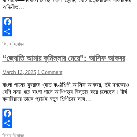
বা নাটক—সবখানে চলছে ‘হেনা’ ট্রেন্ড, যেটি চিত্রনায়িকা শাবনাজের
অভিনীত…
Facebook
Share
ফিচার
বিনোদন
“জ্যোতি আমার কুমিল্লার মেয়ে”: আসিফ আকবর
March 13, 2025
1 Comment
বাংলা গানের যুবরাজ খ্যাত কণ্ঠশিল্পী আসিফ আকবর, দুই দশকেরও
বেশি সময় ধরে বাংলা গানে আধিপত্য বিস্তার করে চলেছেন। দীর্ঘ
ক্যারিয়ারে তাকে প্রায়ই নতুন শিল্পীদের সঙ্গে…
Facebook
Share
ফিচার
বিনোদন