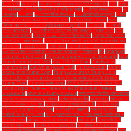
ইন্দিরা গান্ধী
২৯ জানুয়ারি
২৯ বস্তা টাকা এবং এক বস্তা চিঠি পাওয়া গেছে
৩ মার্চ
৩ মার্চে
খালেদা জিয়াকে খালাসের বিরুদ্ধে লিভ টু আপিলের শুনানি
৩০ মিনিটে নিয়ন্ত্রণে আসে"
৩০
সেপ্টেম্বর
৩০০ টাকা!
৩৩ হামলাকারীসহ নিহত ৫৮
৩৬৯ ফিলিস্তিনি কারামুক্ত"
৪ দিনে
৮০০ কোটি! কোথায় থামবে 'পুষ্পা ২' এর আয়?
৪১ বছরে বিচার শেষ হয়নি
৪৩তম
বিসিএস বাদ পড়াদের আবেদন পুনর্বিবেচনার সভা বৃহস্পতিবার
৫ টাকা বেশি
৫ শতাংশই
থাকবে পূর্বের মতো"
৫০০ কোটি টাকা দেবে: নতুন টাকা ছাপানোর প্রয়োজন নেই
৬ মার্চ
৬৭৫ টাকায় আমদানি
৭ আগস্ট ২০০৫: মেসির অভিষেকের দিন
৭ বছরের শিশুকে আইটি
কোম্পানিতে চাকরির প্রস্তাব
৭৩০ কোটি টাকার ‘প্রবাসী আয় নাটক’ কি কালোটাকা সাদা
করার জন্য?
৮ চক্রের জড়িত"
৮ জন আহত
৮.৬ শতাংশ ১৮ মাসের মধ্যে নির্বাচন চান
৮.৭ শতাংশ জনগণ আগামী দুই থেকে তিন বছরের মধ্যে নির্বাচন চান
AI
American
Express Travel Card
American Express Travel Rewards
Best
Travel Credit Card USA
Buy TRUMP Coin
CuteBabies
FunnyVideo
Get White House Tour
Trump Account
Trump
Account vs Trump Coin:
Trump Account vs Trump Coin:
Here's the Difference Everyone's Googling (2026 Guide)
Trump Coin
Trump crypto coin
USA's World Cup Run Just
Got a Crypto Twist — Here's What That Actually Means
ViralShorts
what is a Trump Account
অক্সফোর্ডের বিজ্ঞানীরা টেলিপোর্টেশন
প্রযুক্তিতে অর্জন করেছেন বড় সাফল্য
অগ্রযাত্রার যাত্রীরা
অটোমোবাইল
অতিরিক্ত চা
খেলে যেসব সমস্যা হতে পারে
অতিরিক্ত লবণ খাওয়ার পরিণতি কী
অনলাইন ব্যবসা
পরিচালনায় হাইকোর্টের ৯টি নির্দেশনা
অনলাইন শিক্ষা প্ল্যাটফর্ম
অন্য দিনের মতোই
অপরিকল্পিত ঋণের বৃহৎ বোঝা
অপ্রাপ্তবয়স্কদের সঙ্গে প্রেমের সম্পর্ক: আইনি বাধা ও
সামাজিক সমস্যা
অভিজ্ঞতা ছাড়াই আবেদন করা যাবে
অভিনয় শিল্পী
অভিনেত্রী কীর্তি
সুরেশের বিবাহ সম্পন্ন
অস্কার জিততে পারবেন কি?
অ্যাডমিনকে গুলি করে হত্যা
অ্যালোভেরার বিভিন্ন ব্যবহার
আইএসআইএসের পতাকা হাতে যুক্তরাষ্ট্রে হামলা!
আইন