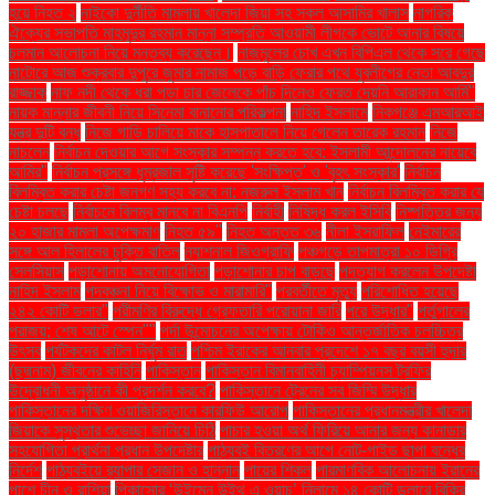
হয়ে নিহত ২
নাইকো দুর্নীতি মামলায় খালেদা জিয়া সহ সকল আসামির খালাস
নাগরিক
ঐক্যের সভাপতি মাহমুদুর রহমান মান্না সম্প্রতি আওয়ামী লীগকে ভোটে আনার বিষয়ে
চলমান আলোচনা নিয়ে মন্তব্য করেছেন।
নাজমুলের চোখ এখন বিপিএল থেকে সরে গেছে
নাটোরে আজ শুক্রবার দুপুরে জুমার নামাজ পড়ে বাড়ি ফেরার পথে যুবলীগের নেতা আবদুর
রাজ্জাক
নাফ নদী থেকে ধরা পড়া চার জেলেকে পাঁচ দিনেও ফেরত দেয়নি আরাকান আর্মি"
নায়ক মান্নার জীবনী নিয়ে সিনেমা বানানোর পরিকল্পনা
নাহিদ ইসলামে
নিকগঞ্জে এমআরআই
যন্ত্র দুটি বন্ধ
নিজে গাড়ি চালিয়ে মাকে হাসপাতালে নিয়ে গেলেন তারেক রহমান
নিজে
নাচলেন
নির্বাচন দেওয়ার আগে সংস্কার সম্পন্ন করতে হবে: ইসলামী আন্দোলনের নায়েবে
আমির"
নির্বাচন প্রসঙ্গে ধূম্রজাল সৃষ্টি করেছে 'সংক্ষিপ্ত' ও 'বৃহৎ সংস্কার'
নির্বাচন
বিলম্বিত করার চেষ্টা জনগণ সহ্য করবে না: নজরুল ইসলাম খান
নির্বাচন বিলম্বিত করার যে
চেষ্টা চলছে
নির্বাচনে বিলম্ব মানবে না বিএনপি
নির্বাহী
নিষিদ্ধ করল ইসিবি
নিষ্পত্তির জন্য
২০ হাজার মামলা অপেক্ষমাণ
নিহত ৫৯"
নিহত অন্তত ৩৬
নীলা ইসরাফিল
নেইমারের
সঙ্গে আল হিলালের চুক্তি বাতিল
ন্যাশনাল জিওগ্রাফি
পঞ্চগড়ে তাপমাত্রা ১০ ডিগ্রি
সেলসিয়াস
পড়াশোনায় অমনোযোগিতা
পড়াশোনার চাপ বাড়ছে
পদত্যাগ করলেন উপদেষ্টা
নাহিদ ইসলাম
পদবঞ্চনা নিয়ে বিক্ষোভ ও মারামারি"
পরবর্তীতে মৃত্যু
পরিশোধিত হয়েছে
২৪২ কোটি ডলার"
পরীমণির বিরুদ্ধে গ্রেফতারি পরোয়ানা জারি
পরে উদ্ধার"
পর্তুগালের
পরাজয়; শেষ আটে স্পেন""
পর্দা উন্মোচনের অপেক্ষায় টোকিও আন্তর্জাতিক চলচ্চিত্র
উৎসব
পর্যটকদের কাটল নির্ঘুম রাত
পশ্চিম ইরাকের আনবার প্রদেশে ১৭ বছর বয়সী হুদার
(ছদ্মনাম) জীবনের কাহিনি
পাকিস্তান
পাকিস্তান বিমানবাহিনী চ্যাম্পিয়নস ট্রফির
উদ্বোধনী অনুষ্ঠানে কী প্রদর্শন করবে?
পাকিস্তানে ট্রেনের সব জিম্মি উদ্ধার
পাকিস্তানের দক্ষিণ ওয়াজিরিস্তানে কারফিউ আরোপ
পাকিস্তানের প্রধানমন্ত্রীর খালেদা
জিয়াকে সুস্থতার শুভেচ্ছা জানিয়ে চিঠি
পাচার হওয়া অর্থ ফিরিয়ে আনার জন্য কানাডার
সহযোগিতা প্রার্থনা প্রধান উপদেষ্টার
পাঠ্যবই বিতরণের আগে নোট-গাইড ছাপা বন্ধের
নির্দেশ
পাঠ্যবইয়ে র‍্যাপার সেজান ও হান্নান
পায়ের শিকল
পারমাণবিক আলোচনায় ইরানের
পাশে চীন ও রাশিয়া
পিকাসোর ‘উইমেন উইথ এ ওয়াচ’ নিলামে ১৪ কোটি ডলারে বিক্রি