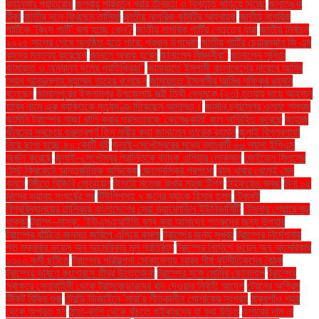
ক্যানসার প্রতিরোধ
জলবায়ু পরিবর্তন খরার তীব্রতা ও বিস্তৃতি বাড়িয়ে দিচ্ছে
জলাতঙ্ক
টিকা
জাতীয় দলে ফিরছেন তামিম!
জাতীয় নাগরিক কমিটির আহ্বায়ক
জাতীয় নাগরিক
পার্টিকে ‘কিংস পার্টি’ বলা হচ্ছে কেন?
জাতীয় নাগরিক পার্টির নেতৃত্বে যারা
জাতীয় নির্বাচন
২০২৫ সালের শেষে অনুষ্ঠিত হতে পারে: প্রধান উপদেষ্টা
জাতীয় পার্টির চেয়ারম্যান জি এম
কাদের মন্তব্য করেছেন
জানলে অবাক হবেন
জানালেন বিজ্ঞানীরা"
জানালেন সুনিতা
জামায়াত ও অন্যান্য দলের প্রতিক্রিয়া''
জামায়াতে ইসলামী বাংলাদেশের নায়েবে আমির
সৈয়দ আবদুল্লাহ মুহাম্মদ তাহের বলেছেন
জামায়াতে ইসলামীর আমির শফিকুর রহমান
বলেছেন
জামালপুরের ইসলামপুর উপজেলায় স্ত্রী তিথী বেগমকে (২৩) হত্যার দায়ে আহসান
হাবিব নামে এক ব্যক্তিকে মৃত্যুদণ্ড দিয়েছেন আদালত।
জার্মান চ্যান্সেলর ওলাফ শলৎজ
জার্মানি ট্রাম্পের গাজা খালি করার প্রস্তাবকে 'কেলেঙ্কারি' বলে অভিহিত করেছে
জাহাজ
জীবনের সবচেয়ে গুরুত্বপূর্ণ তিন নারীর কথা জানালেন তারেক রহমান
জুলাই বিপ্লবগাথা
নিয়ে ছাপা হচ্ছে ৪০ কোটি বই
জুলাই-সেপ্টেম্বরের মধ্যে ব্যাংকটি ৬৬ পয়সা ইপিএস
অর্জন করেছে
জুলাই–সেপ্টেম্বর প্রান্তিকে ব্যাংক এশিয়ার লোকসান
জেইডেন সিলসের
টেস্ট ক্রিকেটে আন্তর্জাতিক অভিষেক
জেলেনস্কির প্রশংসা
ঝাল খাবার খেলেই মেদ
কমবে
টঙ্গীতে বিজিবি মোতায়েন
টমেটো সতেজ রাখার সহজ টিপস
টাইফয়েড জ্বর:
টানা ১৫
মাসের ভয়াবহ সংঘর্ষের পর
টিউলিপসহ ৭ জনের ব্যাংক হিসাব তলব
টেকসই
বিশ্ববিদ্যালয়ের তালিকায় বাংলাদেশের সেরা ড্যাফোডিল ইউনিভার্সিটি
টেসলার শেয়ারে বড়
ধাক্কা
ট্রাম্প–মাস্ক: ‘ইউএসএআইডি বন্ধ করা আমাদের শত্রুদের জন্য উপহার
ট্রাম্পের ঘাঁটিতে জনমত জরিপে এগিয়ে কমলা
ট্রাম্পের জন্য সুখবর
ট্রাম্পের নির্দেশনায়
গত শুক্রবার ভয়েস অব আমেরিকার মূল প্রতিষ্ঠান
ট্রাম্পের নির্দেশে ভয়েস অব আমেরিকার
১৩০০ কর্মী ছুটিতে
ট্রাম্পের পরিকল্পনা মোকাবেলায় আরব শীর্ষ কূটনীতিকদের বৈঠক
ট্রাম্পের ভাষণে কংগ্রেসে তীব্র উত্তেজনা
ট্রাম্পের সঙ্গে মোদির ফোনালাপ
ট্রাম্পের
স্বাক্ষরে সেনাবাহিনী থেকে ট্রান্সজেন্ডারদের বাদ দেওয়ার নির্বাহী আদেশ
ট্রেনের অগ্রিম
টিকিট বিক্রি শুরু
ট্রেন্ডি ডিজাইনে 'সারা'র শীতকালীন পোশাকের সংগ্রহ
ঠাকুরগাঁও শহর
থেকে অপহৃত হন
ঠান্ডা-কাশি থেকে বাঁচতে বাইকারদের যা করা উচিত
ডলারের দাম না