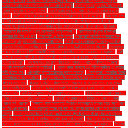
কথা কেউ ভাবছে না: মার্কিন নির্বাচনের প্রেক্ষাপটে পশ্চিম তীরের বাসিন্দাদের অনুভূতি"
"আমার হিজাব আমার শক্তির উৎস" : মার্কিন ছাত্রী
"আমি যুক্তরাষ্ট্রের রাজনৈতিক বন্দী:
ফিলিস্তিনি ছাত্র মাহমুদ খলিল"
"আর্জেন্টিনার কাছে ৬ গোল খেয়ে সেই ব্রাজিল এখন
শীর্ষে"
"আলী-চমকের পর হৃদয়-ঝড়ে বরিশাল পৌঁছালো ফাইনালে আবারো"
"আলেপ্পোর পর
সিরিয়ার অন্যান্য শহর দখলে এগিয়ে চলেছে হায়াত আল-শাম: কে বা কারা তারা?"
"আসলাঙ্কারের সেঞ্চুরি ও তিকশানার ঘূর্ণিতে অস্ট্রেলিয়াকে বিস্মিত করল শ্রীলঙ্কা"
"আসলেই কি আপেল খেলে রোগমুক্ত থাকা সম্ভব?"
"ইতালিতে যাওয়ার উদ্দেশ্যে
লিবিয়ায় নিখোঁজ ২৪ জন
"ইসরায়েলি ৩ জিম্মি মুক্ত
"ইসরায়েলি বাহিনীর অভিযানে বন্ধ
হয়ে গেছে উত্তর গাজার শেষ হাসপাতালটি"
"ইসরায়েলে নেতানিয়াহুর বিরুদ্ধে হাজারো
মানুষের প্রতিবাদ: দ্য গার্ডিয়ান"
"উড়োজাহাজে ৪০ ঘণ্টার নির্যাতন: হাতকড়া
"উৎসবমুখর
পরিবেশে নটর ডেম ইউনিভার্সিটি বাংলাদেশের দ্বিতীয় সমাবর্তন সফলভাবে অনুষ্ঠিত"
"এই
দেশ ১৯৭১-এর শহীদদের রক্তের প্রতি বিশ্বাসঘাতকতা করেছে: কুমিল্লায় জোনায়েদ
সাকির মন্তব্য"
"এক মাস ধরে খোলা সয়াবিন তেল ব্যবহার করছেন বাণিজ্য উপদেষ্টা"
"একটি আমলকীর অসীম উপকারিতা!"
"একুশে পদক পাচ্ছেন ১৪ বিশিষ্ট ব্যক্তি ও জাতীয়
নারী ফুটবল দল"
"এশিয়াটিক ল্যাবরেটরিজের মুনাফা কমেছে"
"এসঅ্যান্ডপি আদানির তিনটি
কোম্পানির ঋণমান কমালো"
"এহুদ ওলমার্ট কীভাবে তৈরি করেছিলেন ইসরায়েল-ফিলিস্তিন
রাষ্ট্রের মানচিত্র"
"ঐকমত্য কমিশন রাজনৈতিক দলগুলোর সাথে আলাদাভাবে আলোচনা
করবে: আলী রীয়াজ"
"ওসমানী বিমানবন্দরে অগ্নিনির্বাপণ মহড়ায় অংশ নিলেন বেবিচক
চেয়ারম্যান"
"কাউকে বিশৃঙ্খলা সৃষ্টির সুযোগ দেওয়া যাবে না
"কিশোরগঞ্জে ভাঙারি দোকানে
মর্টার শেল দেখতে পেয়ে ৯৯৯-এ কল
"কেনেডি হত্যাকাণ্ডের বিষয়ে ৮০ হাজার পৃষ্ঠার
গোপন নথি প্রকাশ"
"ক্ষমতায় থাকা অবস্থায় নির্বাচনে অংশগ্রহণ জনগণ আর মেনে নেবে
না: জি এম কাদের"
"গণ–অভ্যুত্থানের ছয় মাস পর ছেলের মরদেহ পেয়ে মা'র অবিরত
কান্না"
"গণমাধ্যম সরকার অখুশি হবে এমন সংবাদ প্রকাশে ভয় পাচ্ছে: জি এম কাদের"
"গাজায় ২ মার্চের পর খাদ্য সহায়তা প্রবাহ বন্ধ: জাতিসংঘ"
"গাজায় অবৈধ আদেশ
অমান্য করতে সেনাদের প্রতি ইসরায়েলের সাবেক নিরাপত্তা উপদেষ্টার আহ্বান"'
"গাজার