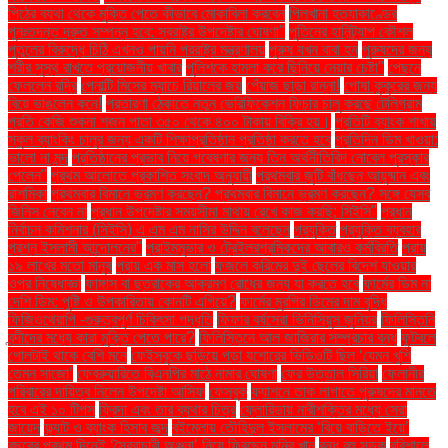
পিঠের ব্যথা থেকে মুক্তি পেতে কীভাবে মোকাবিলা করবেন
পিলখানা হত্যাকাণ্ডের
পুনঃতদন্ত দ্রুত সম্পন্ন হবে: স্বরাষ্ট্র উপদেষ্টার ঘোষণা"
পুতিনের হানিট্র্যাপ কৌশল
পুতুলের বিরুদ্ধে চিঠি এখনও পায়নি পররাষ্ট্র মন্ত্রণালয়
পুরুষ যখন বাবা হন
পুরুষদের জন্য
শরীর সুস্থ রাখতে প্রয়োজনীয় খাবার
পুলিশকে হামলা করে ছিনিয়ে নেয়ার চেষ্টা"
পেছনে
ফেললেন রদ্রি
পেনাল্টি মিসের ম্যাচে রিয়ালের জয়
পেঁয়াজ ছাড়া রান্না!
পোষা কুকুরের জন্য
বিয়ে ভাঙলেন কনে!
প্রতারণা ঠেকাতে নতুন ভেরিফিকেশন ফিচার চালু করছে টেলিগ্রাম
প্রতি কেজি শুকনা শজন পাতা ৩৫০ থেকে ৪০০ টাকায় বিক্রি হয়।
প্রতিটি ব্যাংক শাখায়
স্কুল ব্যাংকিং চালুর জন্য একটি শিক্ষাপ্রতিষ্ঠান প্রতিষ্ঠা করতে হবে
প্রতিদিন ডিম খাওয়া:
ভালো না মন্দ
প্রতিষ্ঠানের প্রভাব নিয়ে গবেষণার জন্য তিন অর্থনীতিবিদ নোবেল পুরস্কার
পেলেন"
প্রথম আলোতে প্রকাশিত সংবাদ অনুযায়ী
প্রথমবার জুটি বাঁধছেন আয়ুষ্মান এবং
রাশমিকা
প্রথমবার বিমানে ভ্রমণ করছেন? প্রথমবার বিমানে ভ্রমণ করছেন? সঙ্গে যেসব
জিনিস নেবেন না
প্রধান উপদেষ্টার সময়সীমা মাথায় রেখে কাজ করছি: সিইসি"
প্রধান
নির্বাচন কমিশনার (সিইসি) এ এম এম নাসির উদ্দিন বলেছেন
প্রযুক্তি
প্রযুক্তি ব্যবহার
প্রশ্ন ইসলামী আন্দোলনের"
প্রাইমমুভার ও ট্রেইলরশ্রমিকদের আবারও কর্মবিরতি
প্রায়
১৯ লাখের মতো মানুষ
প্রায় এক মাস হলো
ফজলে করিমের দুই ছেলের বিদেশ যাওয়ার
ওপর নিষেধাজ্ঞা
ফাঙ্গাস বা ছত্রাকের আক্রমণ রোধের জন্য যা করতে হবে
ফার্মের ডিম না
দেশি ডিম: পুষ্টি ও উপকারিতায় কোনটি এগিয়ে?
ফার্মের মুরগির ডিমের দাম বৃদ্ধি
ফিজিওথেরাপি -গুরুত্বপূর্ণ চিকিৎসা পদ্ধতি
ফিফার বর্ষসেরা ভিনিসিয়ুস জুনিয়র
ফিলিস্তিনি
বন্দীদের মধ্যে কারা মুক্তি পেতে পারে?
ফিলিস্তিনে আল জাজিরার সম্প্রচার বন্ধ
ফুটবলে
গোলটাই থাকে বেশি মনে
ফেইসবুকে ছড়িয়ে পড়া যশোরের ভিডিওটি ছিল ‘যেমন খুশি
তেমন সাজো’
ফেব্রুয়ারিতে বিএনপির মাঠে নামার ঘোষণা
ফের উত্তাল সিরিয়া
ফেলানীর
পরিবারের দায়িত্ব নিলেন উপদেষ্টা আসিফ
ফেসবুক
ফ্যাশনে তাক লাগাতে পুরুষদের মানতে
হবে এই ১০ টিপস
ফ্রিদা এবং তার ব্যথার চিত্র
ফ্লোরিডায় নারীশক্তির মধ্যে সেরা
জায়েদ
ফ্ল্যাট ও ব্যাংক হিসাব জব্দ
বইমেলায় তৌহিদুল ইসলামের ‘বিয়ে বাড়িতে ইয়ে’
বছরের প্রথম দিনেই ‘স্বৈরাচারী অঞ্জনা’ নিয়ে ফিরছেন মনির খান
বন্ধ বহু সড়ক
বরিশালে