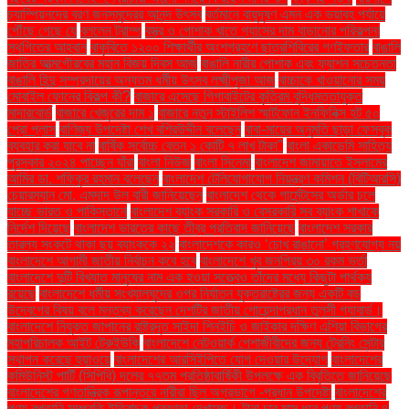
চ্যাম্পিয়নদের বরণ জনসমুদ্রের আনন্দ উৎসব
বর্তমানে বায়ুদূষণ এমন এক ভয়াবহ পর্যায়ে
পৌঁছে গেছে যে
বললেন ট্রাম্প
বস্ত্র ও পোশাক খাতে গ্যাসের দাম বাড়ানোর পরিকল্পনা
স্থগিতের আহ্বান
বাকৃবিতে ১২০০ শিক্ষার্থীর অংশগ্রহণে ছাত্রশিবিরের গণইফতার
বাঙালি
জাতির আত্মগৌরবের মহান বিজয় দিবস আজ
বাঙালি নারীর পোশাক এবং ফ্যাশন সচেতনতা
বাঙালি হিন্দু সম্প্রদায়ের অন্যতম ধর্মীয় উৎসব লক্ষ্মীপূজা আজ
বাচ্চাকে খাওয়ানোর সময়
মোবাইল ফোনের বিকল্প কী?
বাজারে এসেছে গিগাবাইটের কৃত্রিম বুদ্ধিমত্তাযুক্ত
মাদারবোর্ড
বাজারে খেজুরের দাম ১
বাজারে নতুন স্টাইলিশ স্মার্টফোন ইনফিনিক্স হট ৫০
প্রো প্লাস
বাণিজ্য উপদেষ্টা শেখ বশিরউদ্দীন বলেছেন
বাবা-মায়ের অনুমতি ছাড়া ফেসবুক
ব্যবহার করা যাবে না
বার্ষিক সর্বোচ্চ বেতন ১ কোটি ৭ লাখ টাকা"
বাংলা একাডেমি সাহিত্য
পুরস্কার ২০২৪ পাচ্ছেন যাঁরা
বাংলা নিউজ
বাংলা সিনেমা
বাংলাদেশ জামায়াতে ইসলামের
আমির ডা. শফিকুর রহমান বলেছেন
বাংলাদেশ টেলিযোগাযোগ নিয়ন্ত্রণ কমিশন (বিটিআরসি)
চেয়ারম্যান মো. এমদাদ উল বারী জানিয়েছেন
বাংলাদেশ থেকে গার্মেন্টসের অর্ডার চলে
যাচ্ছে ভারত ও পাকিস্তানে
বাংলাদেশ ব্যাংক সরকারি ও বেসরকারি সব ব্যাংক শাখাকে
নির্দেশ দিয়েছে
বাংলাদেশ ভারতের কাছে তীব্র প্রতিবাদ জানিয়েছে
বাংলাদেশ সরকার
তারল্য সংকটে থাকা ছয় ব্যাংককে ২২
বাংলাদেশকে কারও ‘চোখ রাঙানো’ গ্রহণযোগ্য নয়
বাংলাদেশে আগামী জাতীয় নির্বাচন কবে হবে
বাংলাদেশে খুব জনপ্রিয় ৩০ রকম ভর্তা
বাংলাদেশে দুটি বিখ্যাত মানুষের নাম এক হওয়া সত্ত্বেও তাঁদের মধ্যে কিছুটা পার্থক্য
রয়েছে
বাংলাদেশে ধর্মীয় সংখ্যালঘুদের ওপর নির্যাতন যুক্তরাষ্ট্রের জন্য একটি বড়
উদ্বেগের বিষয় বলে মন্তব্য করেছেন দেশটির জাতীয় গোয়েন্দাপ্রধান তুলসী গ্যাবার্ড।
বাংলাদেশে নিযুক্ত জাপানের রাষ্ট্রদূত সাইদা শিনইচি ও জাইকার দক্ষিণ এশিয়া বিভাগের
মহাপরিচালক আইট টেরুইউকি
বাংলাদেশে নেটওয়ার্ক পেশাজীবীদের জন্য ট্রেনিং সেন্টার
স্থাপন করেছে হুয়াওয়ে
বাংলাদেশের আরসিইপিতে যোগ দেওয়ার উদ্যোগ
বাংলাদেশের
কমিউনিস্ট পার্টি (সিপিবি) দলের ৭৭তম প্রতিষ্ঠাবার্ষিকী উপলক্ষে এক বিবৃতিতে জানিয়েছে
বাংলাদেশের গণতান্ত্রিক রূপান্তরে নারীরা ছিল অগ্রভাগে -প্রধান উপদেষ্টা
বাংলাদেশের
পণ্য রপ্তানি সম্প্রতি ইতিবাচক প্রবণতা দেখাচ্ছে। টানা চার মাস ধরে পণ্য রপ্তানি ৪