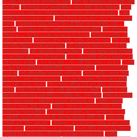
পর এবার গ্রেফতার হলেন ইস্তাম্বুলের মেয়র"
"ডিসি পদে কর্মকর্তাদের আগ্রহ হঠাৎ কমার
কারণ কী?"
"ডিসেম্বরের মধ্যে জেলার বিভিন্ন স্থানে কমিটি গঠনের পরিকল্পনা"
"ঢাকার
ইজতেমা থেকে ফেরার পথে পশ্চিমবঙ্গে মুসলিম তরুণকে আক্রান্ত করা হয়েছে"
"ঢাকার
জাহাঙ্গীর টাওয়ারে ক্যাফেতে আগুন
"ঢাকার রাস্তায় ধুলোর কারণে বাড়ছে শিশুদের স্বাস্থ্য
সমস্যা"
"তত্ত্বাবধায়ক সরকার ব্যবস্থা নিয়ে ৩টি রিভিউ আবেদন শুনানির তারিখ ১৭
নভেম্বর"
"তিন দশকে ৩০ বিশ্ব রেকর্ড: জাকেরের অসাধারণ কীর্তি"
"তিন সপ্তাহ পর
মুক্তিপণের ২৫ লাখ টাকা দেওয়ার পর তরুণের লাশ উদ্ধার"
"থাইরয়েড সম্পর্কিত ৫টি
প্রচলিত ভুল ধারণা"
"দিনাজপুরে মৌসুম শেষেও সুগন্ধি ধানের দাম হ্রাস"
"দীপু মনি ও
তাঁর স্বামীর বিরুদ্ধে দুদকের মামলা দায়ের"
"দুই প্ল্যাটফর্মের সমানসংখ্যক নেতা নিয়ে
নতুন দলের কমিটি
"দুটি আলংকারিক উদ্ভিদের বিবরণ"
"দুদকের মামলায় ইয়াবা ব্যবসায়ীর
৭৬ লাখ টাকার অবৈধ সম্পদ উদ্ধারের দাবি
"দেশে এইচএমপিভি ভাইরাসে আক্রান্ত এক
নারী মৃত্যুবরণ করেছেন
"দেশে বছরে প্রায় ৩ লাখ কোটি টাকার শুল্ক ও কর ছাড়"
"নওগাঁয়
১৬ বছর পর ছাত্রশিবিরের প্রতিষ্ঠাবার্ষিকী প্রকাশ্যে উদযাপিত"
"নতুন ছাত্রসংগঠনের
যাত্রা শুরু
"নর্থ মেসিডোনিয়ার নৈশক্লাবে অগ্নিকাণ্ড
"নাটোরে যুবলীগ নেতাকে পিটুনি
দিয়ে পুলিশে সোপর্দ করল ছাত্র-জনতা"
"নানা পদক্ষেপ সত্ত্বেও চীনের তরুণ-তরুণীরা
বিয়ের প্রতি আগ্রহ হারাচ্ছে"
"নিভৃতপল্লির নারীদের তৈরি জুতা পাচ্ছে আন্তর্জাতিক
বাজারে"
"নির্বাচন নিয়ে বিতর্ক করছে একটি রাজনৈতিক দল: রিজভী"
"নির্বাচনের তারিখ
রাজনৈতিক দলগুলোর চাওয়ার ভিত্তিতে নির্ধারিত হবে: প্রেস সচিব"
"নির্বাচনের সময়সীমা
নির্ধারণ করবে সরকার ও রাজনৈতিক দলগুলো: জাতিসংঘের দূত"
"নির্বাচিত সরকারই
সর্বোত্তম সরকার: মির্জা ফখরুল"
"নিষিদ্ধ ঘোষণার পর ভোরবেলায় ঢাকার রাস্তায়
ছাত্রলীগের নেতাদের মিছিল"
"নেতানিয়াহু যুক্তরাজ্যে ঢুকলে গ্রেপ্তার হতে পারেন
"নোয়াখালী জেলা বিএনপির নতুন পাঁচ সদস্যের আহ্বায়ক কমিটি গঠন"
"পদ্মার পাড়ে
অস্থায়ী হাটে ইলিশ বেচাকেনা"''
"পাকিস্তান থেকে বাংলাদেশে আসার পর রুনা লায়লার
সম্মুখীন বাধার"
"পাগলা মসজিদে এক বস্তা চিঠি:
"পাবনার শুঁটকি রপ্তানি হচ্ছে বিদেশে"
"পুতিনের নতুন ধরনের আরও শক্তিশালী ক্ষেপণাস্ত্র ব্যবহারের হুমকি"
"পৃথিবীর