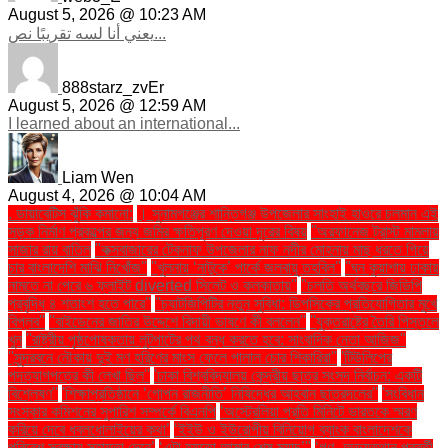
August 5, 2026 @ 10:23 AM
يعني أنا لسه تقريبًا نص...
888starz_zvEr
August 5, 2026 @ 12:59 AM
I learned about an international...
Liam Wen
August 4, 2026 @ 10:04 AM
. ডায়াবেটিস ঝুঁকি কমানো:
। সুনামগঞ্জের শান্তিগঞ্জ উপজেলার সাংহাই হাওরে চলমান এই
সড়ক নির্মাণ প্রকল্পের জন্য জমির ক্ষতিপূরণ দেওয়া দূরের বিষয়
''অরফানেজ ট্রাস্ট মামলায়
সাজার রায় বাতিল
''কক্সবাজারের টেকনাফ উপজেলার নাফ নদীর মোহনায় মাছ ধরতে গিয়ে
চার বাংলাদেশি মাঝি নিখোঁজ''
''খুলনায় ‘নাটুকে’ পার্কে জলবায়ু তহবিল''
''ঘন কুয়াশায় ঢাকায়
নামতে না পেরে ৬ ফ্লাইট diverted সিলেট ও কলকাতায়''
''চলতি অর্থবছরে জিডিপি
প্রবৃদ্ধি ৪ শতাংশ হতে পারে''
''চ্যাটজিপিটির নতুন সুবিধা: ডিপসিকের প্রতিযোগিতার মুখে
বিপ্লব''
''বাইডেনের জাতির উদ্দেশে বিদায়ী ভাষণে কী বললেন''
''যুক্তরাষ্ট্রে তৈরি পিস্তলে
খুন
''রাষ্ট্রীয় পৃষ্ঠপোষকতায় লুটপাটের পথ বন্ধ করতে হবে: সাংবাদিক নেতা আজিজ"
''সুন্দরবনে নৌকায় দুই মণ হরিণের মাংস ফেলে পালাল চোর শিকারিরা''
'টিউলিপের
পদত্যাগপত্রে কী লেখা ছিল''
'ঢাকা বিশ্ববিদ্যালয় কেন্দ্রীয় ছাত্র সংসদ নির্বাচন: একটি
বিশ্লেষণ''
'শিক্ষাপ্রতিষ্ঠানে ‘গোপন রাজনীতি’ নিষিদ্ধের আহ্বান ছাত্রদলের''
'সংবিধান
সংস্কার কমিশনের সুপারিশ সম্পর্কে বিএনপি
‘অস্ট্রেলিয়া প্রতি মিনিটে ভারতকে স্মরণ
করিয়ে দেবে ধবলধোলাইয়ের কথা’
‘ইইউ ও ইউরোপীয় বিনিয়োগ ব্যাংক বাংলাদেশকে
পরিবেশ সুরক্ষায় সহায়তা দেবে’
‘এটা হয়তো আমার শেষ ম্যাচ’"
‘গণ–অভ্যুত্থান পরবর্তী