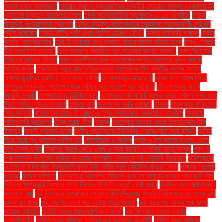
ব্যবসা নিয়ে সতর্কবার্তা
ডোনাল্ড ট্রাম্প যুক্তরাষ্ট্রের কেন্দ্রীয় গোয়েন্দা সংস্থা (এফবিআই)
ড্রোনের মাধ্যমে নজরদারি চলছে
ঢাকা আন্তর্জাতিক ম্যারাথন-২০২৫ অনুষ্ঠিত
ঢাকায়
ছিনতাই ও ডাকাতির প্রবণতা
ঢাকায় নিযুক্ত জাতিসংঘের আবাসিক সমন্বয়কারী গোয়েন
লুইস বলেছেন
ঢাকায় হাঁটার গতি এখন গাড়ির চেয়েও বেশি''
ঢাকার পাইকারি বাজার'
ঢাকার
বাতাস ‘অস্বাস্থ্যকর’
ঢাবি উপাচার্যের দুঃখ প্রকাশ অনাকাঙ্ক্ষিত ঘটনার জন্য
তবুও শ্রোতা
হীন বাংলাদেশ বেতার”
তবে আমরাও পরাজিত হব: মাহমুদুর রহমান মান্না"
তরুণ ট্রাম্পের
চরিত্রে দুর্দান্ত স্ট্যান
তরুণ-তরুণীদের অঙ্গ-প্রত্যঙ্গের ক্ষতির প্রবণতা বৃদ্ধি করছে
অ্যালকোহল
তরুণদের নতুন রাজনৈতিক দলের প্রতিষ্ঠাকালীন কমিটির সদস্য সংখ্যা
এখনও চূড়ান্ত হয়নি। তবে জানা গেছে
তা অব্যাহত রয়েছে।
তাজা ফল আমদানিতে
সম্পূরক শুল্ক ৩০ শতাংশ থেকে কমিয়ে ২৫ শতাংশ করা হয়েছে
তাঁদের জন্য আগে
স্ক্রিনিং জরুরি
তাপমাত্রা ৯ ডিগ্রির ঘরে
তাপমাত্রা বৃদ্ধি উদ্ভিদের কার্বন শোষণ বন্ধ করে
দিতে পারে - নতুন গবেষণা
তামিল নাড়ু
তার জন্য আমি দুঃখিত'
তারকা
তারুণ্যের শক্তিতে
‘সব সম্ভব’
তাহসানের কারণেই রোজা ও তার প্রেমিকের ব্রেকআপ হয়েছিল
তিব্বতে
শক্তিশালী ভূমিকম্প
তীব্র হচ্ছে শীত
তুরস্ক
তুরস্কের সরকার থেকে ইস্তানবুলে ফ্রি
ইফতার
তুলসী গ্যাবার্ড বলেন
তৃতীয় প্রান্তিকে ইউসিবির শেয়ারপ্রতি আয় বৃদ্ধি"
তৃতীয়
বিয়ে নিয়ে মুখ খুললেন শাকিব খান
তেঁতুলিয়ায় ৮ ডিগ্রি
ত্বক ও চুল ভালো রাখতে খেতে
হবে যেসব খাবার
ত্রিশের আগে ভেঙে গেল এ আর রহমান ও সায়রা বানুর সংসার
ৎস্য ও
প্রাণিসম্পদ উপদেষ্টা ফরিদা আখতার সম্প্রতি ফেসবুকে যে পোস্টটি দিয়েছেন
থাইল্যান্ডে
৬ মাস ধরে নিখোঁজ বাংলাদেশি যুবক থাই নারীর সঙ্গে হোটেলে পাওয়া গেল!
থাকছে ‘জুলাই
চত্বর’
দশরথ রঙ্গশালা
দিনাজপুরে বিএনপির মিছিলে ককটেল হামলার ঘটনায় আওয়ামী লীগ
দিল্লির মুখ্যমন্ত্রী হিসেবে শপথ নিলেন বিজেপি নেত্রী রেখা গুপ্ত
দীর্ঘদিন অল্প অল্প জ্বর -
অবহেলা নয়
দুই দিন ধরে ইসরায়েল যেভাবে ফিলিস্তিনের গাজার নিরীহ মানুষের ওপর বর্বর
হামলা চালাচ্ছে
দুই দেশের নেতাদের কঠোর প্রতিক্রিয়া"
দুই বছর পর আবার শুরু হলো
জাহাজ রপ্তানি
দুটোই সমান গুরুত্বপূর্ণ মনে করে"
দুধ বিক্রেতা থেকে সেনার
লেফটেন্যান্ট!
দুর্নীতি দমন কমিশন (দুদক) এর আবেদন অনুযায়ী
দুর্নীতি দমন কমিশন