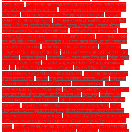
(দুদক) গতকাল
দুর্বল ব্যাংকের গ্রাহকদের উদ্দেশে বাংলাদেশ ব্যাংকের গভর্নরের আশ্বাস
দেড় কোটি টাকা আত্মসাতের অভিযোগ"
দেশকে ধ্বংসের পথে নিয়ে গিয়ে আ.লীগ নেতারা
পালিয়েছেন"
দেশীয় সয়াবিনের ৮০ শতাংশ উৎপাদিত হয় যে জেলা থেকে
দেশে দেশে
রমজান পালনে সাংস্কৃতিক ভিন্নতা
দেশে প্রথমবারের মতো উদযাপিত হচ্ছে কৃষক দিবস
দেশের ১১টি শিক্ষা বোর্ডের অধীনে অনুষ্ঠিত এ বছরের এইচএসসি ও সমমান পরীক্ষার
ফলাফল মঙ্গলবার (১৫ অক্টোবর) প্রকাশিত হবে
দেশের অর্থনীতি উল্টো পথে যাচ্ছে
দেশের
প্রথম প্রযুক্তিনির্ভর অ্যানিম্যাল ওয়েলফেয়ার প্ল্যাটফর্ম 'পেটগো'
দেশের বাজারে সোনার
দাম প্রতি ভরি ২ হাজার ৬১৩ টাকা বাড়ছে। এর ফলে ভালো মানের এক ভরি সোনার দাম
হবে ১ লাখ ৫৩ হাজার টাকা
দেশের বিভিন্ন স্থানে ভূমিকম্প অনুভূত
দেশের সবচেয়ে
দারিদ্র্যপ্রবণ বিভাগ হিসেবে পরিচিত ছিল
দৈনিক রেকর্ড সংখ্যক বাংলাদেশিকে ভিসা দিচ্ছে
সৌদি আরব
দোকানের ভবিষ্যৎ
দৌলতদিয়ায় ৭৩ হাজার টাকায় বিক্রি হলো
দ্বিতীয় পুত্রের
মা হলেন অভিনেত্রী প্রসূন
দ্য ইউএস এজেন্সি ফর গ্লোবাল মিডিয়া (ইউএসএজিএম)
ধর্ষণ
ধান
ধান উপদেষ্টা শফিকুল আলম জানিয়েছেন
নটর ডেম ইউনিভার্সিটি বাংলাদেশ
(এনডিইউবি)-এর দ্বিতীয় সমাবর্তন অনুষ্ঠিত হয়েছে আজ
নতুন টাকায় আর থাকবে না শেখ
মুজিবুর রহমানের ছবি।
নতুন দল
নতুন দলে গণ অধিকার পরিষদের ২০ নেতা
নতুন দলের
আত্মপ্রকাশে নেতাদের বড় জমায়েত নিয়ে উদ্বেগ
নতুন প্যাকেজ ঘোষণা
নতুন বছরে
হোয়াটসঅ্যাপের নতুন ফিচারগুলির উপহার
নতুন বাণিজ্য যুদ্ধের মুখোমুখি যুক্তরাষ্ট্র ও চীন
নতুন রাজনৈতিক শক্তির উদ্ভব: রাজনীতিতে নানা গুঞ্জন
নতুন স্বপ্ন
নয়াদিল্লি শেখ
হাসিনার ভারতে থাকার মেয়াদ বাড়িয়েছে
নরসিংদীর চরাঞ্চলে দুই পক্ষের সংঘর্ষে গুলিবিদ্ধ
হয়ে নিহত ২
নাইকো দুর্নীতি মামলায় খালেদা জিয়া সহ সকল আসামির খালাস
নাগরিক
ঐক্যের সভাপতি মাহমুদুর রহমান মান্না সম্প্রতি আওয়ামী লীগকে ভোটে আনার বিষয়ে
চলমান আলোচনা নিয়ে মন্তব্য করেছেন।
নাজমুলের চোখ এখন বিপিএল থেকে সরে গেছে
নাটোরে আজ শুক্রবার দুপুরে জুমার নামাজ পড়ে বাড়ি ফেরার পথে যুবলীগের নেতা আবদুর
রাজ্জাক
নাফ নদী থেকে ধরা পড়া চার জেলেকে পাঁচ দিনেও ফেরত দেয়নি আরাকান আর্মি"
নায়ক মান্নার জীবনী নিয়ে সিনেমা বানানোর পরিকল্পনা
নাহিদ ইসলামে
নিকগঞ্জে এমআরআই