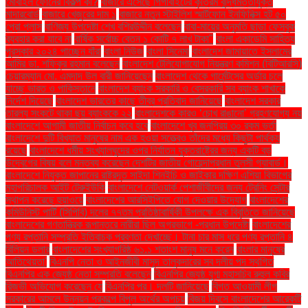
মোবাইল ফোনের বিকল্প কী?
বাজারে এসেছে গিগাবাইটের কৃত্রিম বুদ্ধিমত্তাযুক্ত
মাদারবোর্ড
বাজারে খেজুরের দাম ১
বাজারে নতুন স্টাইলিশ স্মার্টফোন ইনফিনিক্স হট ৫০
প্রো প্লাস
বাণিজ্য উপদেষ্টা শেখ বশিরউদ্দীন বলেছেন
বাবা-মায়ের অনুমতি ছাড়া ফেসবুক
ব্যবহার করা যাবে না
বার্ষিক সর্বোচ্চ বেতন ১ কোটি ৭ লাখ টাকা"
বাংলা একাডেমি সাহিত্য
পুরস্কার ২০২৪ পাচ্ছেন যাঁরা
বাংলা নিউজ
বাংলা সিনেমা
বাংলাদেশ জামায়াতে ইসলামের
আমির ডা. শফিকুর রহমান বলেছেন
বাংলাদেশ টেলিযোগাযোগ নিয়ন্ত্রণ কমিশন (বিটিআরসি)
চেয়ারম্যান মো. এমদাদ উল বারী জানিয়েছেন
বাংলাদেশ থেকে গার্মেন্টসের অর্ডার চলে
যাচ্ছে ভারত ও পাকিস্তানে
বাংলাদেশ ব্যাংক সরকারি ও বেসরকারি সব ব্যাংক শাখাকে
নির্দেশ দিয়েছে
বাংলাদেশ ভারতের কাছে তীব্র প্রতিবাদ জানিয়েছে
বাংলাদেশ সরকার
তারল্য সংকটে থাকা ছয় ব্যাংককে ২২
বাংলাদেশকে কারও ‘চোখ রাঙানো’ গ্রহণযোগ্য নয়
বাংলাদেশে আগামী জাতীয় নির্বাচন কবে হবে
বাংলাদেশে খুব জনপ্রিয় ৩০ রকম ভর্তা
বাংলাদেশে দুটি বিখ্যাত মানুষের নাম এক হওয়া সত্ত্বেও তাঁদের মধ্যে কিছুটা পার্থক্য
রয়েছে
বাংলাদেশে ধর্মীয় সংখ্যালঘুদের ওপর নির্যাতন যুক্তরাষ্ট্রের জন্য একটি বড়
উদ্বেগের বিষয় বলে মন্তব্য করেছেন দেশটির জাতীয় গোয়েন্দাপ্রধান তুলসী গ্যাবার্ড।
বাংলাদেশে নিযুক্ত জাপানের রাষ্ট্রদূত সাইদা শিনইচি ও জাইকার দক্ষিণ এশিয়া বিভাগের
মহাপরিচালক আইট টেরুইউকি
বাংলাদেশে নেটওয়ার্ক পেশাজীবীদের জন্য ট্রেনিং সেন্টার
স্থাপন করেছে হুয়াওয়ে
বাংলাদেশের আরসিইপিতে যোগ দেওয়ার উদ্যোগ
বাংলাদেশের
কমিউনিস্ট পার্টি (সিপিবি) দলের ৭৭তম প্রতিষ্ঠাবার্ষিকী উপলক্ষে এক বিবৃতিতে জানিয়েছে
বাংলাদেশের গণতান্ত্রিক রূপান্তরে নারীরা ছিল অগ্রভাগে -প্রধান উপদেষ্টা
বাংলাদেশের
পণ্য রপ্তানি সম্প্রতি ইতিবাচক প্রবণতা দেখাচ্ছে। টানা চার মাস ধরে পণ্য রপ্তানি ৪
বিলিয়ন ডলার
বাংলাদেশের সংখ্যাগরিষ্ঠ ৬১.১ শতাংশ মানুষ মনে করেন
বাংলার মানুষের
আতিথেয়তা'
বিএনপি নেতা ও আইনজীবী মাসুদ তালুকদারের সব দলীয় পদ স্থগিত
বিএনপির এক জ্যেষ্ঠ নেতা সম্প্রতি বলেছেন
বিএনপির জ্যেষ্ঠ যুগ্ম মহাসচিব রুহুল কবির
রিজভী অভিযোগ করেছেন যে
বিএনপির পর। দলটি জানিয়েছে
বিগত আওয়ামী লীগ
সরকারের আমলে উন্নয়ন প্রকল্পে বিপুল অর্থের অপচয়
বিজয় দিবসে বাংলাদেশের আরেকটি