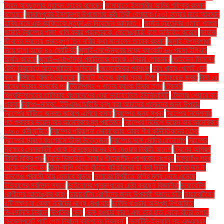
সৈয়দ আবদুল্লাহ মুহাম্মদ তাহের বলেছেন
জামায়াতে ইসলামীর আমির শফিকুর রহমান
বলেছেন
জামালপুরের ইসলামপুর উপজেলায় স্ত্রী তিথী বেগমকে (২৩) হত্যার দায়ে আহসান
হাবিব নামে এক ব্যক্তিকে মৃত্যুদণ্ড দিয়েছেন আদালত।
জার্মান চ্যান্সেলর ওলাফ শলৎজ
জার্মানি ট্রাম্পের গাজা খালি করার প্রস্তাবকে 'কেলেঙ্কারি' বলে অভিহিত করেছে
জাহাজ
জীবনের সবচেয়ে গুরুত্বপূর্ণ তিন নারীর কথা জানালেন তারেক রহমান
জুলাই বিপ্লবগাথা
নিয়ে ছাপা হচ্ছে ৪০ কোটি বই
জুলাই-সেপ্টেম্বরের মধ্যে ব্যাংকটি ৬৬ পয়সা ইপিএস
অর্জন করেছে
জুলাই–সেপ্টেম্বর প্রান্তিকে ব্যাংক এশিয়ার লোকসান
জেইডেন সিলসের
টেস্ট ক্রিকেটে আন্তর্জাতিক অভিষেক
জেলেনস্কির প্রশংসা
ঝাল খাবার খেলেই মেদ
কমবে
টঙ্গীতে বিজিবি মোতায়েন
টমেটো সতেজ রাখার সহজ টিপস
টাইফয়েড জ্বর:
টানা ১৫
মাসের ভয়াবহ সংঘর্ষের পর
টিউলিপসহ ৭ জনের ব্যাংক হিসাব তলব
টেকসই
বিশ্ববিদ্যালয়ের তালিকায় বাংলাদেশের সেরা ড্যাফোডিল ইউনিভার্সিটি
টেসলার শেয়ারে বড়
ধাক্কা
ট্রাম্প–মাস্ক: ‘ইউএসএআইডি বন্ধ করা আমাদের শত্রুদের জন্য উপহার
ট্রাম্পের ঘাঁটিতে জনমত জরিপে এগিয়ে কমলা
ট্রাম্পের জন্য সুখবর
ট্রাম্পের নির্দেশনায়
গত শুক্রবার ভয়েস অব আমেরিকার মূল প্রতিষ্ঠান
ট্রাম্পের নির্দেশে ভয়েস অব আমেরিকার
১৩০০ কর্মী ছুটিতে
ট্রাম্পের পরিকল্পনা মোকাবেলায় আরব শীর্ষ কূটনীতিকদের বৈঠক
ট্রাম্পের ভাষণে কংগ্রেসে তীব্র উত্তেজনা
ট্রাম্পের সঙ্গে মোদির ফোনালাপ
ট্রাম্পের
স্বাক্ষরে সেনাবাহিনী থেকে ট্রান্সজেন্ডারদের বাদ দেওয়ার নির্বাহী আদেশ
ট্রেনের অগ্রিম
টিকিট বিক্রি শুরু
ট্রেন্ডি ডিজাইনে 'সারা'র শীতকালীন পোশাকের সংগ্রহ
ঠাকুরগাঁও শহর
থেকে অপহৃত হন
ঠান্ডা-কাশি থেকে বাঁচতে বাইকারদের যা করা উচিত
ডলারের দাম না
বাড়লেও প্রবাসী আয় যেভাবে বাড়ছে
ডলারের বিপরীতে রুপির মূল্য নেমে এসেছে
ইতিহাসের সর্বনিম্ন স্তরে
ডাইনোসর পুনরুদ্ধারের চেষ্টা করছেন বিজ্ঞানীরা
ডায়াবেটিস
রোগীদের আতঙ্কের কারণ
ডায়াবেটিস রোগীদের জন্য উপকারী সজনে ডাঁটা
ডায়াবেটিসের
৪টি লক্ষণ যা কেবল নারীদের মধ্যে দেখা যায়
ডালিম খাওয়ার অসংখ্য উপকারিতা
ডিএসসিসি নির্বাচন
ডিপসিক
ডেঙ্গু
ডেঙ্গু হওয়ার কারণ এবং তার হাত থেকে বাঁচার উপায়
ডেভেলপমেন্ট পার্টি পেল নির্বাচন কমিশনের নিবন্ধন"
ডেসটিনি-ইভ্যালি সহ এমএলএম