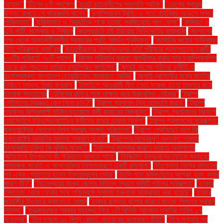
আহমদ"
"চীনের ৫টি পদক্ষেপ
"চুয়েট ছাত্রলীগের সভাপতি আটক"
"চোখের স্বাস্থ্য
উন্নত রাখতে যে খাবারগুলি খাবেন"
"চ্যাম্পিয়নস ট্রফি: ২ শর্তে হাইব্রিড মডেলে সম্মত
পাকিস্তান"
"ছুরিকাঘাত ও বৈদ্যুতিক শকে হত্যা: সবজিখেতে লাশ ফেলা"
"জমিয়ত ও
এবি পার্টি: সংস্কার ও নির্বাচন
"জয়পুরহাটে হাট ইজারায় সিন্ডিকেটের কারসাজি
"জাপানের
পক্ষ থেকে অন্তর্বর্তীকালীন সরকারের প্রতি সমর্থন পুনর্ব্যক্ত"
"জার্মানির কঠোর অভিবাসন
নীতি পরিকল্পনা ব্যর্থ"m
"জাহাঙ্গীরনগর বিশ্ববিদ্যালয় ভর্তি পরীক্ষার প্রশ্নপত্রে ত্রুটি:
৮০টির পরিবর্তে ৭৮টি প্রশ্ন"
"জিনস পরিবর্তন করতে অস্বীকার করায় দাবা চ্যাম্পিয়নশিপ
থেকে বাদ পড়লেন বর্তমান চ্যাম্পিয়ন কার্লসেন"
"জুলাই মাসের শহীদরা দুর্নীতি ও
দুঃশাসনমুক্ত বাংলাদেশ চেয়েছিলেন: জামায়াত আমির"
"জুলাই-আগস্টের মধ্যে জাতীয়
নির্বাচন সম্ভব: মির্জা ফখরুল"
"টাঙ্গাইলে আওয়ামী লীগ নেতা ফারুক হত্যা মামলার রায়ে
হতবাক সন্তানেরা
"টেনিসের রানি’র সঙ্গে সাক্ষাৎ করে উচ্ছ্বসিত নেইমার"
"ট্রাম্প
পেন্টাগনের নিয়ন্ত্রণ কেন নিতে চান?"
"ট্রাম্প প্রশাসন ডিম আমদানি করবে"
"ট্রাম্প
প্রশাসন বিশ্বব্যাপী মার্কিন দূতাবাসে কর্মী কমানোর সিদ্ধান্ত"
"ট্রাম্প প্রশাসনের নির্দেশে
ওয়াশিংটনে ইউএসএআইডির কর্মীদের বাসায় থাকার নির্দেশ"
"ট্রাম্প প্রশাসনের পরিকল্পনা:
যুক্তরাষ্ট্রের নেতৃত্বে বিশ্ব স্বাস্থ্য সংস্থা পরিচালনা"
"ট্রাম্প প্রেসিডেন্ট হলে কি
যুক্তরাষ্ট্রে আদানির সমস্যা সমাধান হবে?"
"ট্রাম্পের বিদ্বেষপূর্ণ বক্তব্য: গাজায়
যুদ্ধবিরতি চুক্তি কি ঝুঁকির মধ্যে?"
"ট্রাম্পের শুল্কের কারণে ভারতে অ্যাপলের
আইফোন উৎপাদনে কী পরিবর্তন আসতে পারে"
"ডিজিটাল উদ্ভাবনের নৈতিক ব্যবহার:
সামাজিক সংহতি ও অন্তর্ভুক্তি নিশ্চিতকরণে একটি কর্মশালা"
"ডিপ্লোমা ডিগ্রি বাতিলের
পর এবার গ্রেফতার হলেন ইস্তাম্বুলের মেয়র"
"ডিসি পদে কর্মকর্তাদের আগ্রহ হঠাৎ কমার
কারণ কী?"
"ডিসেম্বরের মধ্যে জেলার বিভিন্ন স্থানে কমিটি গঠনের পরিকল্পনা"
"ঢাকার
ইজতেমা থেকে ফেরার পথে পশ্চিমবঙ্গে মুসলিম তরুণকে আক্রান্ত করা হয়েছে"
"ঢাকার
জাহাঙ্গীর টাওয়ারে ক্যাফেতে আগুন
"ঢাকার রাস্তায় ধুলোর কারণে বাড়ছে শিশুদের স্বাস্থ্য
সমস্যা"
"তত্ত্বাবধায়ক সরকার ব্যবস্থা নিয়ে ৩টি রিভিউ আবেদন শুনানির তারিখ ১৭
নভেম্বর"
"তিন দশকে ৩০ বিশ্ব রেকর্ড: জাকেরের অসাধারণ কীর্তি"
"তিন সপ্তাহ পর