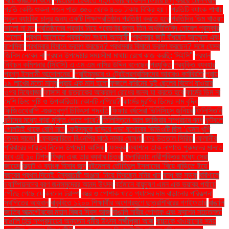
বিয়ে ভাঙলেন কনে!
প্রতারণা ঠেকাতে নতুন ভেরিফিকেশন ফিচার চালু করছে টেলিগ্রাম
প্রতি কেজি শুকনা শজন পাতা ৩৫০ থেকে ৪০০ টাকায় বিক্রি হয়।
প্রতিটি ব্যাংক শাখায়
স্কুল ব্যাংকিং চালুর জন্য একটি শিক্ষাপ্রতিষ্ঠান প্রতিষ্ঠা করতে হবে
প্রতিদিন ডিম খাওয়া:
ভালো না মন্দ
প্রতিষ্ঠানের প্রভাব নিয়ে গবেষণার জন্য তিন অর্থনীতিবিদ নোবেল পুরস্কার
পেলেন"
প্রথম আলোতে প্রকাশিত সংবাদ অনুযায়ী
প্রথমবার জুটি বাঁধছেন আয়ুষ্মান এবং
রাশমিকা
প্রথমবার বিমানে ভ্রমণ করছেন? প্রথমবার বিমানে ভ্রমণ করছেন? সঙ্গে যেসব
জিনিস নেবেন না
প্রধান উপদেষ্টার সময়সীমা মাথায় রেখে কাজ করছি: সিইসি"
প্রধান
নির্বাচন কমিশনার (সিইসি) এ এম এম নাসির উদ্দিন বলেছেন
প্রযুক্তি
প্রযুক্তি ব্যবহার
প্রশ্ন ইসলামী আন্দোলনের"
প্রাইমমুভার ও ট্রেইলরশ্রমিকদের আবারও কর্মবিরতি
প্রায়
১৯ লাখের মতো মানুষ
প্রায় এক মাস হলো
ফজলে করিমের দুই ছেলের বিদেশ যাওয়ার
ওপর নিষেধাজ্ঞা
ফাঙ্গাস বা ছত্রাকের আক্রমণ রোধের জন্য যা করতে হবে
ফার্মের ডিম না
দেশি ডিম: পুষ্টি ও উপকারিতায় কোনটি এগিয়ে?
ফার্মের মুরগির ডিমের দাম বৃদ্ধি
ফিজিওথেরাপি -গুরুত্বপূর্ণ চিকিৎসা পদ্ধতি
ফিফার বর্ষসেরা ভিনিসিয়ুস জুনিয়র
ফিলিস্তিনি
বন্দীদের মধ্যে কারা মুক্তি পেতে পারে?
ফিলিস্তিনে আল জাজিরার সম্প্রচার বন্ধ
ফুটবলে
গোলটাই থাকে বেশি মনে
ফেইসবুকে ছড়িয়ে পড়া যশোরের ভিডিওটি ছিল ‘যেমন খুশি
তেমন সাজো’
ফেব্রুয়ারিতে বিএনপির মাঠে নামার ঘোষণা
ফের উত্তাল সিরিয়া
ফেলানীর
পরিবারের দায়িত্ব নিলেন উপদেষ্টা আসিফ
ফেসবুক
ফ্যাশনে তাক লাগাতে পুরুষদের মানতে
হবে এই ১০ টিপস
ফ্রিদা এবং তার ব্যথার চিত্র
ফ্লোরিডায় নারীশক্তির মধ্যে সেরা
জায়েদ
ফ্ল্যাট ও ব্যাংক হিসাব জব্দ
বইমেলায় তৌহিদুল ইসলামের ‘বিয়ে বাড়িতে ইয়ে’
বছরের প্রথম দিনেই ‘স্বৈরাচারী অঞ্জনা’ নিয়ে ফিরছেন মনির খান
বন্ধ বহু সড়ক
বরিশালে
চ্যাম্পিয়নদের বরণ জনসমুদ্রের আনন্দ উৎসব
বর্তমানে বায়ুদূষণ এমন এক ভয়াবহ পর্যায়ে
পৌঁছে গেছে যে
বললেন ট্রাম্প
বস্ত্র ও পোশাক খাতে গ্যাসের দাম বাড়ানোর পরিকল্পনা
স্থগিতের আহ্বান
বাকৃবিতে ১২০০ শিক্ষার্থীর অংশগ্রহণে ছাত্রশিবিরের গণইফতার
বাঙালি
জাতির আত্মগৌরবের মহান বিজয় দিবস আজ
বাঙালি নারীর পোশাক এবং ফ্যাশন সচেতনতা
বাঙালি হিন্দু সম্প্রদায়ের অন্যতম ধর্মীয় উৎসব লক্ষ্মীপূজা আজ
বাচ্চাকে খাওয়ানোর সময়