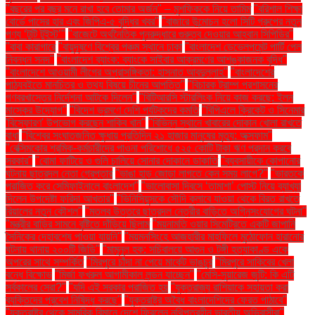
"বছরের পর বছর মনে রাখা হবে তোমার অর্জন" – মুশফিককে নিয়ে তামিম
"বরিশাল শিক্ষা
বোর্ডে পাসের হার এবং জিপিএ-৫ বৃদ্ধির খবর"
"বাজারে উন্মোচন হলো সিটি গ্রুপের নতুন
পণ্য ‘টুটি টুইস্ট’"
"বাজেটে অর্থনৈতিক পুনরুদ্ধারে গুরুত্ব দেওয়ার আহ্বান সিপিডির"
"বাবা কারাগারে
"বায়ুদূষণে বিশ্বের পঞ্চম স্থানে ঢাকা
"বাংলাদেশ ডেভেলপমেন্ট পার্টি পেল
নিবন্ধন সনদ"
"বাংলাদেশ ব্যাংক: ব্যাংকে সাইবার আক্রমণের আশঙ্কাজনক বৃদ্ধি"
"বাংলাদেশে আওয়ামী লীগের অপ্রাসঙ্গিকতা: হাসনাত আবদুল্লাহ"
"বাংলাদেশের
পাঠ্যবইতে মানচিত্র ও তথ্য বিষয়ে চীনের আপত্তি"
"বিচারক ট্রাম্প প্রশাসনের
গণবরখাস্তের নির্দেশনা আটকে দিলেন"
"বিটিআরসি স্টারলিংক নিয়ে কাজ করছে: ইলন
মাস্কের উদ্যোগ"
"বিদেশ ভ্রমণে দেশি পর্যটকদের কমতি
"বিপিএলে ক্রিকেট ও সিনেমার
'বিস্ফোরণ' উপভোগ করছেন শাকিব খান"
"বিভিন্ন স্থানে খাবারের দোকান খোলা রাখতে
বাধা
"বিশ্বের সংঘাতজনিত ক্ষুধায় প্রতিদিন ২১ হাজার মানুষের মৃত্যু: অক্সফাম"
"বেক্সিমকোর শ্রমিক-কর্মচারীদের পাওনা পরিশোধে ৫২৫ কোটি টাকা ঋণ প্রদান করবে
সরকার"
"বোমা ফাটিয়ে ও গুলি চালিয়ে সোনার দোকানে ডাকাতি
"ব্যবসায়ীকে কোপানোর
ঘটনায় ছাত্রদল নেতা গ্রেপ্তার
"ভাঙা হাড় জোড়া লাগতে কেন সময় লাগে?"
"ভারতকে
পরাজিত করে সেমিফাইনালে বাংলাদেশ"
"ভালোবাসা দিবসে ‘তামাশা’ পোস্ট নিয়ে ব্যাখ্যা
দিলেন উপদেষ্টা ফরিদা আখতার"
"ভিনিসিয়ুসকে সৌদি ক্লাবে যাওয়া থেকে বিরত রাখতে
রিয়ালের নতুন কৌশল"
"মতলব উত্তরে ছাত্রদল নেত্রীর বাড়িতে অগ্নিসংযোগের ঘটনা"
"মন্ত্রীর বাড়ির সামনে বৃষ্টিতে দাঁড়িয়ে ছিলাম
"ময়নামতি ওয়ার সিমেট্রিতে একটি জাপানি
সৈনিকের দেহাবশেষ পাওয়া যায়নি"
"ময়মনসিংহে আজহারীর মাহফিলে মুঠোফোন হারানোর
ঘটনায় থানায় ২০০টি জিডি"
"মামুনুল হক: সচিবালয়ে আগুন ও টঙ্গী হত্যাকাণ্ড একে
অপরের সাথে সম্পর্কিত
"মিরপুরে চাঁদা না পেয়ে মার্কেট ভাঙচুর
"মিরপুরে সাকিবের খেলা
বন্ধে বিক্ষোভ
"মির্জা ফখরুল আগামীকাল লন্ডন যাচ্ছেন"
"মেসি-সুয়ারেজ জুটি: কি এটি
সর্বকালের সেরা?"
"যদি এই সরকার পরাজিত হয়
"যুক্তরাজ্য রাশিয়াকে সহায়তা করা
ব্যক্তিদের প্রবেশ নিষিদ্ধ করছে"
"যুক্তরাষ্ট্র অবৈধ বাংলাদেশিদের ফেরত পাঠাবে"
"যুক্তরাষ্ট্র থেকে সামরিক বিমানে দেশে ফিরলেন নথিপত্রহীন ভারতীয় অভিবাসীরা"