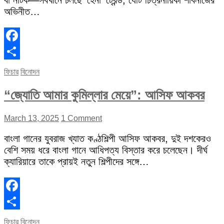
বা নাটক—সবখানে চলছে ‘হেনা’ ট্রেন্ড, যেটি চিত্রনায়িকা শাবনাজের
অভিনীত…
Facebook
Share
ফিচার
বিনোদন
“জ্যোতি আমার কুমিল্লার মেয়ে”: আসিফ আকবর
March 13, 2025
1 Comment
বাংলা গানের যুবরাজ খ্যাত কণ্ঠশিল্পী আসিফ আকবর, দুই দশকেরও
বেশি সময় ধরে বাংলা গানে আধিপত্য বিস্তার করে চলেছেন। দীর্ঘ
ক্যারিয়ারে তাকে প্রায়ই নতুন শিল্পীদের সঙ্গে…
Facebook
Share
ফিচার
বিনোদন