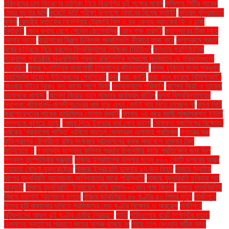
দরিদ্রদের চাল বিতরণের তালিকা নিয়ে বিএনপির দুই পক্ষের সংঘর্ষ
কুমিল্লা সিটির সাবেক
মেয়র সূচনার জমি
কুয়েটে ভর্তি পরীক্ষা উপলক্ষে বিমানের বিশেষ ফ্লাইট
কৃত্রিম বুদ্ধিমত্তা
কৃষক
কেন্দ্রীয় ব্যাংকের নির্দেশনায় ট্রেজারি বিল ও বন্ড কেনায় ব্যাংকের ফি ও চার্জ
নির্ধারণ"
কোন কথায় রেগে গেলেন জেলেনস্কি
কোন পক্ষ হারল?
ক্যানসারের টিকা নিয়ে
আশার আলো
ক্যান্সারের বিকল্প চিকিৎসা পদ্ধতিগুলি কীভাবে কাজ করে
ক্লাসরুমে প্রথম
বর্ষের ছাত্রকে বিয়ে করলেন বিশ্ববিদ্যালয় শিক্ষিকা (ভিডিও)
ক্ষমতার প্রাতিষ্ঠানিক
ভারসাম্য প্রতিষ্ঠায় বিএনপিসহ প্রধান রাজনৈতিক দলগুলো সংবিধানে যে পরিবর্তনগুলো
চেয়েছিল
ক্ষুদ্র নৃ-তাত্বিক জনগোষ্ঠী চাকমাদের জীবনযাত্রা
খনিজ চুক্তির জন্য শুক্রবার
ওয়াশিংটন যাচ্ছেন ইউক্রেনের প্রেসিডেন্ট
খবর
খরচ কত?
খরচ বহন করেছে বিসিসিআই"
খাওয়ার বাইরে আরও কত কাজে লাগে ডিম!
খাদ্যাভ্যাসে পরিবর্তন
খালেদা জিয়া ও তারেক
রহমানকে খালাস''
খালেদা জিয়ার নতুন মামলার কার্যক্রম বাতিল
খুলনা বিশ্ববিদ্যালয়ের
স্থাপনা: জীবনানন্দ–জগদীশচন্দ্রের নাম মুছে এখন কেউই দায় নিতে চাচ্ছেন না
খুলনা সিটি
করপোরেশনের সাবেক কাউন্সিলর গোলাম রব্বানী
খুলনায় ৭৪ বছর বয়সী সাজাপ্রাপ্ত ইউপি
সদস্যকে কুপিয়ে হত্যা
খেজুর দিয়ে ইফতার করা কেন ভালো
খেলাফত মজলিসের বিক্ষোভ:
ধর্ষকের ‘প্রকাশ্যে শাস্তি’ দাবিতে বায়তুল মোকাররম এলাকায় প্রতিবাদ
গণতন্ত্র মঞ্চ
কুড়িগ্রামের রৌমারীতে রাষ্ট্র সংস্কার আন্দোলনের কৃষক সমাবেশে হামলার নিন্দা
জানিয়েছে।
গণমাধ্যম সংস্কার কমিশন প্রধান উপদেষ্টার কাছে প্রতিবেদন জমা দিল
গতকাল বৃহস্পতিবার সন্ধ্যায়
গাজায় ইসরাইলের হামলার মধ্যে ৮০০ কোটি ডলারের অস্ত্র
সহায়তা ঘোষণা যুক্তরাষ্ট্রের
গাজায় ইসরায়েলি হামলায় ১৭ জন নিহত
গাজায় দ্বিতীয়
ধাপের যুদ্ধবিরতি আলোচনা: অনিশ্চয়তার মাঝে পরিস্থিতি
গাজায় যুদ্ধবিরতি চুক্তির শর্ত
অনুযায়ী
গাজায় যুদ্ধবিরতি: ইসরায়েল নাকি হামাস—কোন পক্ষ জিতল
গাজায় যুদ্ধবিরতির
বিষয়ে ভালোই আলোচনা চলছে
গাজার জাবালিয়ায় ৪৮ ঘণ্টায় ৫০ শিশুর মৃত্যু
গাজীপুরে
ঈদের ছুটি বাড়ানোর দাবিতে শ্রমিকদের দেড় ঘণ্টার বিক্ষোভ ও অবরোধ
গাজীপুরে
ঝুটগুদামের আগুন দুই ঘণ্টার চেষ্টায় নিয়ন্ত্রণে
গাড়ি
গাড়িচাপায় বুয়েট শিক্ষার্থীর মৃত্যু:
একমাত্র সন্তানের প্রয়াণে মায়ের অশ্রু থামছে না
গায়ে তেল দেওয়ার সঠিক সময়