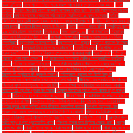
যন্ত্র দুটি বন্ধ
নিজে গাড়ি চালিয়ে মাকে হাসপাতালে নিয়ে গেলেন তারেক রহমান
নিজে
নাচলেন
নির্বাচন দেওয়ার আগে সংস্কার সম্পন্ন করতে হবে: ইসলামী আন্দোলনের নায়েবে
আমির"
নির্বাচন প্রসঙ্গে ধূম্রজাল সৃষ্টি করেছে 'সংক্ষিপ্ত' ও 'বৃহৎ সংস্কার'
নির্বাচন
বিলম্বিত করার চেষ্টা জনগণ সহ্য করবে না: নজরুল ইসলাম খান
নির্বাচন বিলম্বিত করার যে
চেষ্টা চলছে
নির্বাচনে বিলম্ব মানবে না বিএনপি
নির্বাহী
নিষিদ্ধ করল ইসিবি
নিষ্পত্তির জন্য
২০ হাজার মামলা অপেক্ষমাণ
নিহত ৫৯"
নিহত অন্তত ৩৬
নীলা ইসরাফিল
নেইমারের
সঙ্গে আল হিলালের চুক্তি বাতিল
ন্যাশনাল জিওগ্রাফি
পঞ্চগড়ে তাপমাত্রা ১০ ডিগ্রি
সেলসিয়াস
পড়াশোনায় অমনোযোগিতা
পড়াশোনার চাপ বাড়ছে
পদত্যাগ করলেন উপদেষ্টা
নাহিদ ইসলাম
পদবঞ্চনা নিয়ে বিক্ষোভ ও মারামারি"
পরবর্তীতে মৃত্যু
পরিশোধিত হয়েছে
২৪২ কোটি ডলার"
পরীমণির বিরুদ্ধে গ্রেফতারি পরোয়ানা জারি
পরে উদ্ধার"
পর্তুগালের
পরাজয়; শেষ আটে স্পেন""
পর্দা উন্মোচনের অপেক্ষায় টোকিও আন্তর্জাতিক চলচ্চিত্র
উৎসব
পর্যটকদের কাটল নির্ঘুম রাত
পশ্চিম ইরাকের আনবার প্রদেশে ১৭ বছর বয়সী হুদার
(ছদ্মনাম) জীবনের কাহিনি
পাকিস্তান
পাকিস্তান বিমানবাহিনী চ্যাম্পিয়নস ট্রফির
উদ্বোধনী অনুষ্ঠানে কী প্রদর্শন করবে?
পাকিস্তানে ট্রেনের সব জিম্মি উদ্ধার
পাকিস্তানের দক্ষিণ ওয়াজিরিস্তানে কারফিউ আরোপ
পাকিস্তানের প্রধানমন্ত্রীর খালেদা
জিয়াকে সুস্থতার শুভেচ্ছা জানিয়ে চিঠি
পাচার হওয়া অর্থ ফিরিয়ে আনার জন্য কানাডার
সহযোগিতা প্রার্থনা প্রধান উপদেষ্টার
পাঠ্যবই বিতরণের আগে নোট-গাইড ছাপা বন্ধের
নির্দেশ
পাঠ্যবইয়ে র‍্যাপার সেজান ও হান্নান
পায়ের শিকল
পারমাণবিক আলোচনায় ইরানের
পাশে চীন ও রাশিয়া
পিকাসোর ‘উইমেন উইথ এ ওয়াচ’ নিলামে ১৪ কোটি ডলারে বিক্রি
পিঠের ব্যথা থেকে মুক্তি পেতে কীভাবে মোকাবিলা করবেন
পিলখানা হত্যাকাণ্ডের
পুনঃতদন্ত দ্রুত সম্পন্ন হবে: স্বরাষ্ট্র উপদেষ্টার ঘোষণা"
পুতিনের হানিট্র্যাপ কৌশল
পুতুলের বিরুদ্ধে চিঠি এখনও পায়নি পররাষ্ট্র মন্ত্রণালয়
পুরুষ যখন বাবা হন
পুরুষদের জন্য
শরীর সুস্থ রাখতে প্রয়োজনীয় খাবার
পুলিশকে হামলা করে ছিনিয়ে নেয়ার চেষ্টা"
পেছনে
ফেললেন রদ্রি
পেনাল্টি মিসের ম্যাচে রিয়ালের জয়
পেঁয়াজ ছাড়া রান্না!
পোষা কুকুরের জন্য