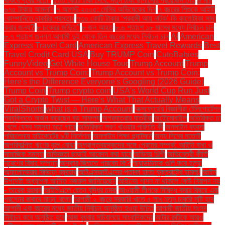
থাকবে পূর্বের মতো"
৫০০ কোটি টাকা দেবে: নতুন টাকা ছাপানোর প্রয়োজন নেই
৬ মার্চ
৬৭৫ টাকায় আমদানি
৭ আগস্ট ২০০৫: মেসির অভিষেকের দিন
৭ বছরের শিশুকে আইটি
কোম্পানিতে চাকরির প্রস্তাব
৭৩০ কোটি টাকার ‘প্রবাসী আয় নাটক’ কি কালোটাকা সাদা
করার জন্য?
৮ চক্রের জড়িত"
৮ জন আহত
৮.৬ শতাংশ ১৮ মাসের মধ্যে নির্বাচন চান
৮.৭ শতাংশ জনগণ আগামী দুই থেকে তিন বছরের মধ্যে নির্বাচন চান
AI
American
Express Travel Card
American Express Travel Rewards
Best
Travel Credit Card USA
Buy TRUMP Coin
CuteBabies
FunnyVideo
Get White House Tour
Trump Account
Trump
Account vs Trump Coin:
Trump Account vs Trump Coin:
Here's the Difference Everyone's Googling (2026 Guide)
Trump Coin
Trump crypto coin
USA's World Cup Run Just
Got a Crypto Twist — Here's What That Actually Means
ViralShorts
what is a Trump Account
অক্সফোর্ডের বিজ্ঞানীরা টেলিপোর্টেশন
প্রযুক্তিতে অর্জন করেছেন বড় সাফল্য
অগ্রযাত্রার যাত্রীরা
অটোমোবাইল
অতিরিক্ত চা
খেলে যেসব সমস্যা হতে পারে
অতিরিক্ত লবণ খাওয়ার পরিণতি কী
অনলাইন ব্যবসা
পরিচালনায় হাইকোর্টের ৯টি নির্দেশনা
অনলাইন শিক্ষা প্ল্যাটফর্ম
অন্য দিনের মতোই
অপরিকল্পিত ঋণের বৃহৎ বোঝা
অপ্রাপ্তবয়স্কদের সঙ্গে প্রেমের সম্পর্ক: আইনি বাধা ও
সামাজিক সমস্যা
অভিজ্ঞতা ছাড়াই আবেদন করা যাবে
অভিনয় শিল্পী
অভিনেত্রী কীর্তি
সুরেশের বিবাহ সম্পন্ন
অস্কার জিততে পারবেন কি?
অ্যাডমিনকে গুলি করে হত্যা
অ্যালোভেরার বিভিন্ন ব্যবহার
আইএসআইএসের পতাকা হাতে যুক্তরাষ্ট্রে হামলা!
আইন
উপদেষ্টা অধ্যাপক আসিফ নজরুল জানিয়েছেন
আইনের শাসন না থাকলে কেউ নিরাপদ নয়
- তারেক রহমান
আইপিএলে বেতন বৃদ্ধির চমক
আওয়ামী লীগকে নিষিদ্ধ করার বিষয়ে এক
প্রশ্নের জবাবে মান্না বলেন
আগামী ২ বছরে সরকারি খাতে ৫ লাখ নতুন চাকরি সৃষ্টি হবে
আগামী এক বছরের মধ্যে জাতীয় নির্বাচন অনুষ্ঠিত হওয়া উচিত
আগামী জাতীয় সংসদ
নির্বাচন কবে অনুষ্ঠিত হবে
আজ বুধবার সচিবালয়ে সাংবাদিকদের
আটার রুটিকে আরও