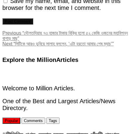
Save my name, email, and website in this
browser for the next time I comment.
Post
Previous
Previous
“দৌলতদিয়ায় ৭৩ হাজার টাকায় বিক্রি হলো ৫২ কেজি ওজনের মহাবিপন্ন
post:
বাগাড় মাছ”
navigation
Next
Next
“সিটিকে আরও ডুবিয়ে সালাহ বললেন, ‘এটা হয়তো আমার শেষ ম্যাচ’”
post:
Explore the MillionArticles
Welcome to Million Articles.
One of the Best and Largest Articles/News
Directory.
Popular
Comments
Tags