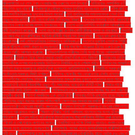
মুক্তিপণের ২৫ লাখ টাকা দেওয়ার পর তরুণের লাশ উদ্ধার"
"থাইরয়েড সম্পর্কিত ৫টি
প্রচলিত ভুল ধারণা"
"দিনাজপুরে মৌসুম শেষেও সুগন্ধি ধানের দাম হ্রাস"
"দীপু মনি ও
তাঁর স্বামীর বিরুদ্ধে দুদকের মামলা দায়ের"
"দুই প্ল্যাটফর্মের সমানসংখ্যক নেতা নিয়ে
নতুন দলের কমিটি
"দুটি আলংকারিক উদ্ভিদের বিবরণ"
"দুদকের মামলায় ইয়াবা ব্যবসায়ীর
৭৬ লাখ টাকার অবৈধ সম্পদ উদ্ধারের দাবি
"দেশে এইচএমপিভি ভাইরাসে আক্রান্ত এক
নারী মৃত্যুবরণ করেছেন
"দেশে বছরে প্রায় ৩ লাখ কোটি টাকার শুল্ক ও কর ছাড়"
"নওগাঁয়
১৬ বছর পর ছাত্রশিবিরের প্রতিষ্ঠাবার্ষিকী প্রকাশ্যে উদযাপিত"
"নতুন ছাত্রসংগঠনের
যাত্রা শুরু
"নর্থ মেসিডোনিয়ার নৈশক্লাবে অগ্নিকাণ্ড
"নাটোরে যুবলীগ নেতাকে পিটুনি
দিয়ে পুলিশে সোপর্দ করল ছাত্র-জনতা"
"নানা পদক্ষেপ সত্ত্বেও চীনের তরুণ-তরুণীরা
বিয়ের প্রতি আগ্রহ হারাচ্ছে"
"নিভৃতপল্লির নারীদের তৈরি জুতা পাচ্ছে আন্তর্জাতিক
বাজারে"
"নির্বাচন নিয়ে বিতর্ক করছে একটি রাজনৈতিক দল: রিজভী"
"নির্বাচনের তারিখ
রাজনৈতিক দলগুলোর চাওয়ার ভিত্তিতে নির্ধারিত হবে: প্রেস সচিব"
"নির্বাচনের সময়সীমা
নির্ধারণ করবে সরকার ও রাজনৈতিক দলগুলো: জাতিসংঘের দূত"
"নির্বাচিত সরকারই
সর্বোত্তম সরকার: মির্জা ফখরুল"
"নিষিদ্ধ ঘোষণার পর ভোরবেলায় ঢাকার রাস্তায়
ছাত্রলীগের নেতাদের মিছিল"
"নেতানিয়াহু যুক্তরাজ্যে ঢুকলে গ্রেপ্তার হতে পারেন
"নোয়াখালী জেলা বিএনপির নতুন পাঁচ সদস্যের আহ্বায়ক কমিটি গঠন"
"পদ্মার পাড়ে
অস্থায়ী হাটে ইলিশ বেচাকেনা"''
"পাকিস্তান থেকে বাংলাদেশে আসার পর রুনা লায়লার
সম্মুখীন বাধার"
"পাগলা মসজিদে এক বস্তা চিঠি:
"পাবনার শুঁটকি রপ্তানি হচ্ছে বিদেশে"
"পুতিনের নতুন ধরনের আরও শক্তিশালী ক্ষেপণাস্ত্র ব্যবহারের হুমকি"
"পৃথিবীর
অভ্যন্তরীণ কেন্দ্রের আকৃতি বদলাচ্ছে"
"প্রধান উপদেষ্টা: সরকার এ বছরের শেষ নাগাদ
নির্বাচন আয়োজন করবে"
"প্রবল ঘূর্ণিঝড় 'দানা' আসন্ন: বাংলাদেশের জন্য ঝুঁকির
পর্যবেক্ষণ"
"প্রেস সচিব: সচিবালয়ে সাংবাদিকদের প্রবেশাধিকার সীমিত করা হয়েছে"
"ফিফা ও খেলোয়াড়-ক্লাবের সংঘাত
"ফ্যাসিবাদের পক্ষে লিখতে ব্যবহৃত কলম ভেঙে
দেওয়া হবে: হাসনাত আবদুল্লাহ"
"বইমেলায় ‘মবের’ মতো উসকানিমূলক পরিস্থিতি কেন
সৃষ্টি হলো
"বঙ্গোপসাগরে মাছ ধরার সময় মিয়ানমারের নৌবাহিনীর হাতে আটক ৫৬ জেলে"