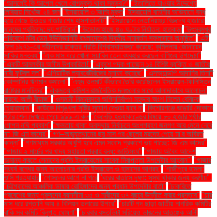
"আসলেই কি আপেল খেলে রোগমুক্ত থাকা সম্ভব?"
"ইতালিতে যাওয়ার উদ্দেশ্যে
লিবিয়ায় নিখোঁজ ২৪ জন
"ইসরায়েলি ৩ জিম্মি মুক্ত
"ইসরায়েলি বাহিনীর অভিযানে বন্ধ
হয়ে গেছে উত্তর গাজার শেষ হাসপাতালটি"
"ইসরায়েলে নেতানিয়াহুর বিরুদ্ধে হাজারো
মানুষের প্রতিবাদ: দ্য গার্ডিয়ান"
"উড়োজাহাজে ৪০ ঘণ্টার নির্যাতন: হাতকড়া
"উৎসবমুখর
পরিবেশে নটর ডেম ইউনিভার্সিটি বাংলাদেশের দ্বিতীয় সমাবর্তন সফলভাবে অনুষ্ঠিত"
"এই
দেশ ১৯৭১-এর শহীদদের রক্তের প্রতি বিশ্বাসঘাতকতা করেছে: কুমিল্লায় জোনায়েদ
সাকির মন্তব্য"
"এক মাস ধরে খোলা সয়াবিন তেল ব্যবহার করছেন বাণিজ্য উপদেষ্টা"
"একটি আমলকীর অসীম উপকারিতা!"
"একুশে পদক পাচ্ছেন ১৪ বিশিষ্ট ব্যক্তি ও জাতীয়
নারী ফুটবল দল"
"এশিয়াটিক ল্যাবরেটরিজের মুনাফা কমেছে"
"এসঅ্যান্ডপি আদানির তিনটি
কোম্পানির ঋণমান কমালো"
"এহুদ ওলমার্ট কীভাবে তৈরি করেছিলেন ইসরায়েল-ফিলিস্তিন
রাষ্ট্রের মানচিত্র"
"ঐকমত্য কমিশন রাজনৈতিক দলগুলোর সাথে আলাদাভাবে আলোচনা
করবে: আলী রীয়াজ"
"ওসমানী বিমানবন্দরে অগ্নিনির্বাপণ মহড়ায় অংশ নিলেন বেবিচক
চেয়ারম্যান"
"কাউকে বিশৃঙ্খলা সৃষ্টির সুযোগ দেওয়া যাবে না
"কিশোরগঞ্জে ভাঙারি দোকানে
মর্টার শেল দেখতে পেয়ে ৯৯৯-এ কল
"কেনেডি হত্যাকাণ্ডের বিষয়ে ৮০ হাজার পৃষ্ঠার
গোপন নথি প্রকাশ"
"ক্ষমতায় থাকা অবস্থায় নির্বাচনে অংশগ্রহণ জনগণ আর মেনে নেবে
না: জি এম কাদের"
"গণ–অভ্যুত্থানের ছয় মাস পর ছেলের মরদেহ পেয়ে মা'র অবিরত
কান্না"
"গণমাধ্যম সরকার অখুশি হবে এমন সংবাদ প্রকাশে ভয় পাচ্ছে: জি এম কাদের"
"গাজায় ২ মার্চের পর খাদ্য সহায়তা প্রবাহ বন্ধ: জাতিসংঘ"
"গাজায় অবৈধ আদেশ
অমান্য করতে সেনাদের প্রতি ইসরায়েলের সাবেক নিরাপত্তা উপদেষ্টার আহ্বান"'
"গাজার
সংঘর্ষ বন্ধের জন্য আলোচনার প্রতি ইসরায়েল ও হামাসের আগ্রহ"
"গাজীপুরে হামলা:
ওসি প্রত্যাহার
"গোসলের আগে না পরে
"ঘরের বাতাসে দূষণ: সুস্থ থাকার জন্য করণীয়".
"চট্টগ্রামের আঞ্চলিক ভাষায় রোহিঙ্গাদের জন্য প্রধান উপদেষ্টার বার্তা"
"চাকরিতে
প্রবেশের জন্য পুরুষদের বয়সসীমা ৩৫ ও নারীদের ৩৭ বছরে উন্নীত করার প্রস্তাব"
"চার
মাস ধরে রপ্তানি আয় ৪ বিলিয়ন ডলারের উপরে"
"চারটি পদ ছাড়া জাতীয় নাগরিক কমিটির
বাকি সব কমিটি বিলুপ্ত ঘোষণা"
"চারবার বসতভিটা সরিয়েও ভাঙনের আতঙ্কে আলী