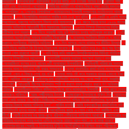
জামায়াত"
‘যুদ্ধবিরোধী’ রবীন্দ্রনাথ ঠাকুরের কাছে এক ইংরেজ মায়ের চিঠি
‘রোহিত শর্মা -
মোটা এবং গড়পড়তা খেলোয়াড়’
‘শিবিরের কমিটি’তে থাকার বিষয়ে পূজা চেরির বক্তব্য
"‘গণপরিষদ’ ও ‘সেকেন্ড রিপাবলিক’: জামায়াতসহ ইসলামী দলগুলোর মতভিন্নতা সামনে
আসছে"
"১০ কিলোমিটার ব্যবধানে সবজির দাম ৩-৪ গুণ বৃদ্ধি"
"১০ কোটি ও এমপি পদের
প্রলোভন: নুরুলের অভিযোগ মিথ্যা দাবি সামান্তার"
"১৫ বছরে বিচার ছাড়া ১৯২৬ জনের
হত্যার অভিযোগ আওয়ামী লীগ সরকারের বিরুদ্ধে"
"১৮তম শিক্ষক নিবন্ধনের লিখিত
পরীক্ষার ফল প্রকাশ
"১৯ দিনে প্রবাসী আয় দুই বিলিয়ন ডলার অতিক্রম করেছে"
"২৭টি
ব্যাগসহ অস্ট্রেলিয়া সফরে ভারতীয় ক্রিকেটার
"৪ নভেম্বর সংবিধান দিবস ও ৭ মার্চের
গুরুত্ব অস্বীকার: সিপিবির অভিমত"
"৬৭ দিন সাগরে ভেসে থাকার পর জীবিত উদ্ধার
"৭
বদলি নিয়ে ব্রাজিল কি ফিফার নিয়ম ভঙ্গ করেছে?"
"৭০ মাইল দূরে ৪০ বছর পর খুঁজে
পাওয়া গেল হারানো আংটি"
"৮ দবি নিয়ে কবি নজরুল বিশ্ববিদ্যালয়ের মিডিয়া স্টাডিজ
বিভাগে শিক্ষার্থীদের আন্দোলন"
"অন্তর্বর্তী সরকার যথাযথ পদক্ষেপ গ্রহণে ব্যর্থ
"অপরাজিতা ফুলের চায়ে পাবেন ৬টি অসাধারণ উপকারিতা"
"অভিবাসী পরিবারের সন্তান
কমলার সামনে ইতিহাস সৃষ্টি করার সম্ভাবনা"
"অমুক ব্যবসায়ীর রাজনৈতিক দলের সঙ্গে
সম্পর্ক: কেন এ বিষয়ে লেখা হয় না?"
"অযথা সময় নষ্ট করে সরকারে থাকার কোনো ইচ্ছা
নেই: আসিফ নজরুল"
"আইনশৃঙ্খলা পরিস্থিতি সন্ধ্যার পর থেকে স্পষ্ট হবে: স্বরাষ্ট্র
উপদেষ্টা"
"আওয়ামী লীগের অবস্থান স্পষ্ট না করলে যমুনা ঘেরাও করবে গণ অধিকার
পরিষদ"
"আগামীকাল নির্বাচন কমিশনে বৈঠকে যাবে জামায়াতে ইসলামী"
"আজ রাতে ঢাকায়
আসছেন সাকিব?"
"আজ লক্ষ্মীপূজার উৎসব"
"আজহারুল ইসলামকে মুক্তি দিন
"আমাদের
কথা কেউ ভাবছে না: মার্কিন নির্বাচনের প্রেক্ষাপটে পশ্চিম তীরের বাসিন্দাদের অনুভূতি"
"আমার হিজাব আমার শক্তির উৎস" : মার্কিন ছাত্রী
"আমি যুক্তরাষ্ট্রের রাজনৈতিক বন্দী:
ফিলিস্তিনি ছাত্র মাহমুদ খলিল"
"আর্জেন্টিনার কাছে ৬ গোল খেয়ে সেই ব্রাজিল এখন
শীর্ষে"
"আলী-চমকের পর হৃদয়-ঝড়ে বরিশাল পৌঁছালো ফাইনালে আবারো"
"আলেপ্পোর পর
সিরিয়ার অন্যান্য শহর দখলে এগিয়ে চলেছে হায়াত আল-শাম: কে বা কারা তারা?"
"আসলাঙ্কারের সেঞ্চুরি ও তিকশানার ঘূর্ণিতে অস্ট্রেলিয়াকে বিস্মিত করল শ্রীলঙ্কা"