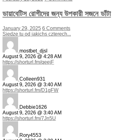
ডায়াবেটিস রোগীদের জন্য উপকারী সজনে ডাঁটা
January 29, 2025
6 Comments
Siedze tu od jakichs czterech...
mostbet_djsl
August 9, 2026 @ 4:28 AM
https://shorturl.fm/qeejF
Colleen931
August 9, 2026 @ 3:40 AM
https://shorturl.fm/D1gFW
Debbie1626
August 9, 2026 @ 3:40 AM
https://shorturl.fm/7Jn5U
Rory4553