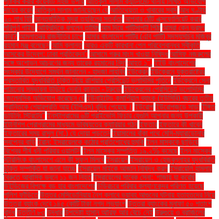
পুষ্টিকর করার কয়েকটি সহজ উপায়
আতিকুল সালাম ক্যান্টনমেন্ট থানায় লিখিত অভিযোগ
দায়ের করেন
আতিকুল সালাম জানিয়েছেন যে
আতিথেয়তা ও খাবারের স্বাদ
আধ ঘণ্টায়
২০ লাখ হিট
আন্তর্জাতিক মুদ্রা তহবিলের সতর্কতা
আপনার ঠোঁট এক্সফোলিয়েট করার
পরিপূর্ণ গাইড
আফ্রিদিকে বললেন তামিম
আম দিয়ে পাটিসাপটা পিঠা
আমরা কেন ভ্রমণ
করি?
আমলাতন্ত্র রাজনীতির চাপে
আমার বাংলাদেশ পার্টির (এবি পার্টি) সদস্যসচিব মজিবুর
রহমান মঞ্জু বলেছেন
আমি ক্লান্ত
আরও একটি কারখানা পেল পরিবেশবান্ধব স্বীকৃতি
আসকের উদ্বেগ: ঢাকা প্রতিবেদন"
আসামে গরুর মাংস খাওয়া নিষিদ্ধ
আসিফ নজরুলের
সঙ্গে অশোভন আচরণের জন্য তারেক রহমানের নিন্দা
আহত ১".
ইইউ বাংলাদেশের
সংস্কার উদ্যোগে সমর্থন জানালেন - হাদজা লাহবিব
ইউক্রেন
ইউক্রেনে যুক্তরাষ্ট্রের
প্রস্তাবিত যুদ্ধবিরতি চুক্তি নিয়ে রাশিয়ার প্রেসিডেন্ট ভ্লাদিমির পুতিনে
ইউক্রেনে সেনা
পাঠানোর সম্ভাবনা উড়িয়ে দেননি কানাডা - ট্রুডো
ইউক্রেনের প্রেসিডেন্ট ভলোদিমির
জেলেনস্কি অভিযোগ করেছেন যে
ইউনাইটেড কমার্শিয়াল ব্যাংক (ইউসিবি) বছরের তৃতীয়
প্রান্তিকে শেয়ারপ্রতি আয় (ইপিএস) বৃদ্ধি পেয়েছে।
ইউরোপ
ইউরোপজুড়ে সাড়া
ইঙ্গিত
ডাউনিং স্ট্রিটের"
ইনস্টাগ্রামের ৬টি প্রাইভেসি ফিচার যেগুলি আপনার জন্য উপকারী
ইন্টার্নশিপ প্রোগ্রামের মাধ্যমে ভবিষ্যতের ক্যারিয়ার গঠন
ইফতার
ইফতারে কী খাবেন
ইফতারের সময় রাসুল (সা.) যে দোয়া পড়তেন
ইয়ামালের বাঁকা পথে মেসি-ম্যারাডোনার
স্বপ্নের বাড়ি
ইরান: ইসরায়েলকে কঠোর প্রতিশোধের হুমকি
ইলন মাস্ককে ছাড়িয়ে
বিশ্বের শীর্ষ ধনী পরিবার ওয়ালটন
ইলন মাস্কের সম্পত্তি ১৯.২% কমেছে
ইলন মাস্কের
স্টারলিংক বাংলাদেশে এলে কী সুফল মিলবে
ইসরায়েল
ইসরায়েল ও হেজবুল্লাহর যুদ্ধবিরতি
চুক্তি সম্পর্কিত যা জানা যাচ্ছে
ইসরায়েল মাইকে আজান নিষিদ্ধ করল
ইসরায়েলি হামলায়
বৈরুতে আবাসিক ভবনে ১১ জন নিহত
ইসরায়েলের সাবেক সেনা: 'গাজায় যা করেছি
উইন্ডিজের বিপক্ষে বড় হার বাংলাদেশের
উড়িরচরে পরিবার কল্যাণকেন্দ্র পরিণত হয়েছে
পুলিশ ফাঁড়িতে
উত্তর মেসিডোনিয়ায় নৈশ ক্লাবে ভয়াবহ আগুনের ঘটনায় হতাহতদের নিয়ে
উত্তরা ব্যাংক দেবে ১৪৫ কোটি টাকা নগদ লভ্যাংশ
উত্তরা ব্যাংকের মুনাফা ৫০ শতাংশ
বৃদ্ধি
উত্তীর্ণ ৮৩
উদ্ধার
উপদেষ্টা হাসান আরিফ আর বেঁচে নেই
উরুগুয়ে ও ব্রাজিলের