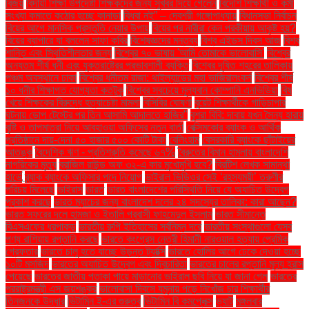
বিজয়
বিদায়ী শিক্ষা উপদেষ্টা শিক্ষকদের জন্য সুখবর দিয়ে গেলেন
বিদেশি শিক্ষার্থী ও কর্মী
সংখ্যা কমাতে কঠোর হচ্ছে কানাডা
বিধবা নই” – দেবশ্রী গঙ্গোপাধ্যায়
বিধানসভা নির্বাচন
বিয়ের আগে মানসিক প্রস্তুতি নেয়ার উপায়
বিয়ের পর নারীরা কেন পরকীয়ায় আকৃষ্ট হয়?
বিয়ের ব্যাপারে যা বললেন সাফা কবির
বিশেষজ্ঞদের মন্তব্য
বিশ্ব এইডস দিবস আজ
বিশ্ব
শান্তি এবং স্থিতিশীলতার জন্য
বিশ্বের ৭০ ভাষায় 'আমি তোমাকে ভালোবাসি'
বিশ্বের
অন্যতম শীর্ষ ধনী এবং যুক্তরাষ্ট্রের প্রভাবশালী ব্যক্তি
বিশ্বের দূষিত শহরের তালিকায়
পঞ্চম অবস্থানে ঢাকা
বিশ্বের ধনীতম রাজা: থাইল্যান্ডের মহা ভাজিরালংকর্ন
বিশ্বের শীর্ষ
১০ ধনীর শিক্ষাগত যোগ্যতা কতটুকু
বিশ্বের সবচেয়ে মূল্যবান কোম্পানি এনভিডিয়া
বিষ
খেয়ে শিক্ষকের বিরুদ্ধে হত্যাচেষ্টা মামলা
বিসিবির ঘোষণা
বুয়েট শিক্ষার্থীকে গাড়িচাপার
ঘটনায় ডোপ টেস্টের পর তিন আসামি আদালতে হাজির"
বুশরা বিবি: দাবায় যখন সৈন্য হারায়
বৃষ্টি ও তাপমাত্রা নিয়ে আবহাওয়া অফিসের নতুন বার্তা
বেক্সিমকোর ব্যাংক ও আর্থিক
প্রতিষ্ঠানে দায়-দেনা ৫০ হাজার ৫০০ কোটি টাকা
বেলিংহাম
বেসরকারি ব্যাংকে ছাঁটাইয়ের
আতঙ্ক
বৈদেশিক ঋণ - প্রতিশ্রুতি কমেছে ৬৭%
বৈরুতের বিমান হামলায় বাংলাদেশি
নাগরিকের মৃত্যু
ব্রাজিল রাউন্ড অফ ৩২-এ কার মুখোমুখি হবে?
ব্রিটিশ লেখক সামান্থা
হার্ভে
ব্র্যাক ব্যাংকে অফিসার পদে নিয়োগ
ভাইরাল ভিডিওর সেই ‘রহস্যময়ী’ তরুণীর
পরিচয় মিলেছে
ভাইরাস
ভারত
ভারত বাংলাদেশের পরিস্থিতি নিয়ে যে অযাচিত উদ্বেগ
প্রকাশ করছে
ভারত ম্যাচের জন্য বাংলাদেশ দলের ২৪ সদস্যের তালিকা: কারা আছেন?
ভারত সফরের দলে হামজা ও ইতালি প্রবাসী ফাহমেদুল ইসলাম
ভারত সীমান্তে
বিএসএফের ধরপাকড়
ভারতীয় রুপি ইতিহাসের সর্বনিম্ন দরে
ভারতীয় সংস্থাগুলো যেসব
পণ্য রাশিয়ায় রপ্তানি করছে
ভারতে কংগ্রেস নেত্রী হিমানী নারওয়াল হত্যায় প্রেমিক
গ্রেফতার
ভারতে চালু হতে যাচ্ছে উড়ন্ত ট্যাক্সি
ভারতে হোলির আগে ঢেকে দেওয়া হচ্ছে
১০টি মসজিদ
ভারতের অযাচিত উদ্বেগ এবং দ্বিচারিতা
ভারতের চালের রপ্তানি মূল্য হ্রাস
পেয়েছে
ভারতের জাতীয় পতাকা পায়ে মাড়ানোর ভাইরাল ছবি নিয়ে যা জানা গেল
ভারতের
পররাষ্ট্রমন্ত্রী এস জয়শঙ্কর
ভালোবাসা দিবসে যমুনায় পড়ে নিখোঁজ চার শিক্ষার্থীর
তিনজনকে উদ্ধার
ভিটামিন ই-এর গুরুত্ব
ভিটামিন বি কমপ্লেক্স
ভ্যাট
মঙ্গলবার