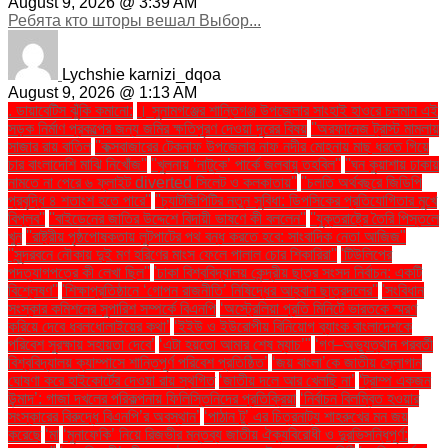
August 9, 2026 @ 3:39 AM
Ребята кто шторы вешал Выбор...
Lychshie karnizi_dqoa
August 9, 2026 @ 1:13 AM
. ডায়াবেটিস ঝুঁকি কমানো:
। সুনামগঞ্জের শান্তিগঞ্জ উপজেলার সাংহাই হাওরে চলমান এই
সড়ক নির্মাণ প্রকল্পের জন্য জমির ক্ষতিপূরণ দেওয়া দূরের বিষয়
''অরফানেজ ট্রাস্ট মামলায়
সাজার রায় বাতিল
''কক্সবাজারের টেকনাফ উপজেলার নাফ নদীর মোহনায় মাছ ধরতে গিয়ে
চার বাংলাদেশি মাঝি নিখোঁজ''
''খুলনায় ‘নাটুকে’ পার্কে জলবায়ু তহবিল''
''ঘন কুয়াশায় ঢাকায়
নামতে না পেরে ৬ ফ্লাইট diverted সিলেট ও কলকাতায়''
''চলতি অর্থবছরে জিডিপি
প্রবৃদ্ধি ৪ শতাংশ হতে পারে''
''চ্যাটজিপিটির নতুন সুবিধা: ডিপসিকের প্রতিযোগিতার মুখে
বিপ্লব''
''বাইডেনের জাতির উদ্দেশে বিদায়ী ভাষণে কী বললেন''
''যুক্তরাষ্ট্রে তৈরি পিস্তলে
খুন
''রাষ্ট্রীয় পৃষ্ঠপোষকতায় লুটপাটের পথ বন্ধ করতে হবে: সাংবাদিক নেতা আজিজ"
''সুন্দরবনে নৌকায় দুই মণ হরিণের মাংস ফেলে পালাল চোর শিকারিরা''
'টিউলিপের
পদত্যাগপত্রে কী লেখা ছিল''
'ঢাকা বিশ্ববিদ্যালয় কেন্দ্রীয় ছাত্র সংসদ নির্বাচন: একটি
বিশ্লেষণ''
'শিক্ষাপ্রতিষ্ঠানে ‘গোপন রাজনীতি’ নিষিদ্ধের আহ্বান ছাত্রদলের''
'সংবিধান
সংস্কার কমিশনের সুপারিশ সম্পর্কে বিএনপি
‘অস্ট্রেলিয়া প্রতি মিনিটে ভারতকে স্মরণ
করিয়ে দেবে ধবলধোলাইয়ের কথা’
‘ইইউ ও ইউরোপীয় বিনিয়োগ ব্যাংক বাংলাদেশকে
পরিবেশ সুরক্ষায় সহায়তা দেবে’
‘এটা হয়তো আমার শেষ ম্যাচ’"
‘গণ–অভ্যুত্থান পরবর্তী
বিশ্ববিদ্যালয় ক্যাম্পাসে শান্তিপূর্ণ পরিবেশ প্রতিষ্ঠিত’
‘জয় বাংলা’কে জাতীয় স্লোগান
ঘোষণা করে হাইকোর্টের দেওয়া রায় স্থগিত
‘জাতীয় দলে আর খেলছি না’
‘ট্রাম্প একজন
উন্মাদ’: গাজা দখলের পরিকল্পনায় ফিলিস্তিনিদের প্রতিক্রিয়া
‘নির্বাচন বিলম্বিত হওয়ার
সংস্কারের বিরুদ্ধে বিএনপি’র অবস্থান’
‘পাঠান টু’ এর চিত্রনাট্য শাহরুখের মন জয়
করেছে
‘মা
‘মুনাফেকি’ নিয়ে রিজভীর মন্তব্য জাতীয় ঐক্যবিরোধী ও দুরভিসন্ধিপূর্ণ: