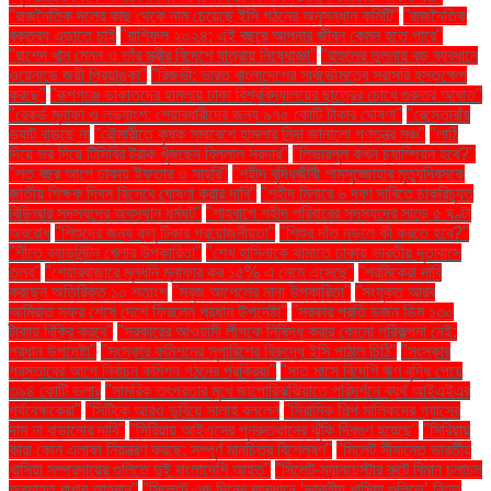
"রাজনৈতিক দলের কাছ থেকে নাম চেয়েছে ইসি গঠনের অনুসন্ধান কমিটি"
"রাজনৈতিক
বক্তব্য এড়াতে চাই
"রাশিফল ২০২৪: এই বছরে আপনার জীবন কেমন হতে পারে"
"রাশেদ খান মেনন ও তাঁর স্ত্রীর বিদেশে যাত্রায় নিষেধাজ্ঞা"
"রাহুলের তুলনায় বড় ব্যবধানে
ওয়েনাডে জয়ী প্রিয়াঙ্কা"
"রিজভী: ভারত বাংলাদেশের সার্বভৌমত্বে সরাসরি হস্তক্ষেপ
করছে"
"রূপগঞ্জে ডাকাতদের হামলায় ঢাকা বিশ্ববিদ্যালয়ের ছাত্রের চোখে গুরুতর আঘাত"
"রেকর্ড মুনাফা ও লভ্যাংশ: শেয়ারধারীদের জন্য ৯৭৫ কোটি টাকার ঘোষণা"
"রেস্তোরাঁয়
ভ্যাট বাড়ছে না
"রৌমারীতে কৃষক সমাবেশে হামলার নিন্দা জানালো গণতন্ত্র মঞ্চ"
"লাঠি
দিয়ে ভর দিয়ে টিসিবির ট্রাক খুঁজছেন বিল্লাল সরদার"
"লিভারপুল কখন চ্যাম্পিয়ন হবে?"
"শত বছর আগে ঢাকায় ইফতার ও সাহ্‌রি"
"শহীদ বুদ্ধিজীবী শামসুজ্জোহার মৃত্যুদিবসকে
জাতীয় শিক্ষক দিবস হিসেবে ঘোষণা করার দাবি"
"শহীদ মিনারে ৬ দফা দাবিতে চাকরিচ্যুত
বিডিআর সদস্যদের অবস্থান ধর্মঘট"
"শাহবাগে শহীদ পরিবারের সদস্যদের সাড়ে ৫ ঘণ্টা
অবরোধ
"শিশুদের জন্য ফ্লু টিকার প্রয়োজনীয়তা"
"শিশুর দাঁত নড়লে কী করতে হবে?"
"শীতে ব্যাডমিন্টন খেলার উপকারিতা"
"শেখ হাসিনাকে থামাতে ঢাকায় ভারতীয় দূতাবাসে
তলব"
"শেয়ারবাজারে মূলধনি মুনাফার কর ১৫% এ নেমে এসেছে"
"শ্রমিকেরা দাবি
করছেন অতিরিক্ত ১০ শতাংশ
"সবুজ আপেলের নানা উপকারিতা"
"সংযুক্ত আরব
আমিরাত সফর শেষে দেশে ফিরলেন প্রধান উপদেষ্টা"
"সরকার প্রতি ডজন ডিম ১৩০
টাকায় বিক্রি করবে"
"সরকারের আওয়ামী লীগকে নিষিদ্ধ করার কোনো পরিকল্পনা নেই:
প্রধান উপদেষ্টা"
"সংস্কার কমিশনের সুপারিশের বিরুদ্ধে ইসি পাঠাল চিঠি"
"সংস্কার
প্রস্তাবের আগে নির্বাচন কমিশন গঠনের প্রক্রিয়া"
"সাত মাসে বিদেশি ঋণ বৃদ্ধি পেয়ে
৩৯৪ কোটি ডলার
"সামরিক তৎপরতার মুখে জাপোরিঝঝিয়াতে পরিদর্শনে ব্যর্থ আইএইএর
পর্যবেক্ষকেরা"
"সিটিকে আরও ডুবিয়ে সালাহ বললেন
"সিরামিক শিল্প মালিকদের গ্যাসের
দাম না বাড়ানোর দাবি"
"সিরিয়ায় আইএসের পুনরুত্থানের ঝুঁকি দ্বিগুণ হয়েছে"
"সিরিয়ায়
কারা কোন এলাকা নিয়ন্ত্রণ করছে: সম্পূর্ণ মানচিত্র বিশ্লেষণ"
"সিলেট সীমান্তে ভারতীয়
খাসিয়া সম্প্রদায়ের গুলিতে দুই বাংলাদেশি আহত"
"সিলেট-ম্যানচেস্টার রুটে বিমান চলাচল
অব্যাহত রাখার আহ্বান"
"সিলেটে এক দিনের ব্যবধানে ‘ভারতীয় খাসিয়া গু‌লিতে’ নিহত