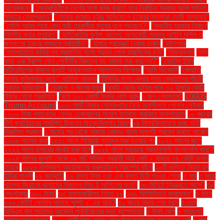
আরেকজন"
"সেনাবাহিনীকে ধৈর্যের সঙ্গে কাজ করতে হবে নির্বাচিত সরকার আসা পর্যন্ত:
সাভারে সেনাপ্রধান"
"সোনার কমোড চুরির অভিযোগে চক্রের সদস্যরা দোষী সাব্যস্ত"
"সৌদি আরব গিয়ে কেন নারী গৃহকর্মীরা মৃত্যুর মুখে পড়ছেন?"
"স্থানীয় সরকার নির্বাচন
নির্দলীয় করার সুপারিশ"
"হাইকোর্টের পূর্ণাঙ্গ আদেশ: অন্তর্বর্তী সরকার আইনি দলিল ও
জনগণের ইচ্ছার সমর্থনে প্রতিষ্ঠিত"
"হাঙ্গার প্রজেক্টে ঢাকায় চাকরি
"হালিশহর
"হাসপাতালে ভর্তির পর প্রকাশিত হলো প্রথম পোপ ফ্রান্সিসের ছবি"
"হিজবুল্লাহ
"হুথি
কারা এবং ট্রাম্প কেন গোষ্ঠীটির বিরুদ্ধে বড় হামলা শুরু করলেন?"
"হোটেল ইন্টার
কন্টিনেন্টালের সামনে জুলাই অভ্যুত্থানে আহতদের বিক্ষোভ
“আমি ডিভোর্সি
“জ্যোতি
আমার কুমিল্লার মেয়ে”: আসিফ আকবর
“টিসিবির পণ্য কেনার সময় ক্রেতাদের পাঁচটি
প্রধান অভিযোগ”
“ডেঙ্গুতে ৭ জনের মৃত্যু
“দুবাই থেকে অবৈধ পথে ৩২ হাজার কোটি
টাকার সোনা প্রবাহিত”
“বর্ষে ২০০ কোটি টাকার বেশি বরাদ্দ
১ জন গ্রেপ্তার"
1000$
Trump Account
১০৩ কোটি টাকার হেলিকপ্টার নিয়ে অনুশীলনে গেলেন নেইমার
১২০০ টাকা প্যাকেজে হেলথ চেকআপের সুযোগ ইনসাফ বারাকাহ হাসপাতালে
১৮ বছরের
দীর্ঘ ক্যারিয়ারের সমাপ্তি টানলেন মাহমুদউল্লাহ রিয়াদ
১৯ বিশ্ববিদ্যালয়ে গুচ্ছ ভর্তি
বিজ্ঞপ্তি প্রকাশ
২ মার্চের পর থেকে গাজায় কোনও খাদ্য সামগ্রী প্রবেশ করতে পারেনি
২০০৮ সালের কথা
২০১১ সালে সিরিয়ায় গৃহযুদ্ধ শুরু হওয়ার পর
২০২১ সালের জুনে
২০২২ সালে ডলারের সংকট শুরু হলে
২০২৪ সালে সবচেয়ে প্রভাবশালী বাংলাদেশি কারা?
২০২৪ সালের জুলাই থেকে ১৯ মার্চ পর্যন্ত প্রবাসী আয় মোট ২ হাজার ৭৪ কোটি ডলার
হয়েছে
২০২৬ বিশ্বকাপ আয়োজনের গুরুদায়িত্ব ট্রাম্পের কাঁধে
২৮টি গুলিতে নিহত হন
ইন্দিরা গান্ধী
২৯ জানুয়ারি
২৯ বস্তা টাকা এবং এক বস্তা চিঠি পাওয়া গেছে
৩ মার্চ
৩ মার্চে
খালেদা জিয়াকে খালাসের বিরুদ্ধে লিভ টু আপিলের শুনানি
৩০ মিনিটে নিয়ন্ত্রণে আসে"
৩০
সেপ্টেম্বর
৩০০ টাকা!
৩৩ হামলাকারীসহ নিহত ৫৮
৩৬৯ ফিলিস্তিনি কারামুক্ত"
৪ দিনে
৮০০ কোটি! কোথায় থামবে 'পুষ্পা ২' এর আয়?
৪১ বছরে বিচার শেষ হয়নি
৪৩তম
বিসিএস বাদ পড়াদের আবেদন পুনর্বিবেচনার সভা বৃহস্পতিবার
৫ টাকা বেশি
৫ শতাংশই