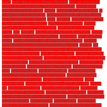
কখন?"
গার্মেন্ট সেক্টরে নতুন করে অস্থিরতা সৃষ্টির ষড়যন্ত্র
গুগল ফোন নম্বর কেন চায়
গোয়ালন্দে মা ইলিশ রক্ষায় অভিযানে ট্রলারে উদ্ধার আগ্নেয়াস্ত্র
গ্যাসের দাম বৃদ্ধি
পোশাক খাতে উদ্বেগের সৃষ্টি করেছে
গ্রেফতার
ঘন কুয়াশায় বেড়েছে শীতের অনুভূতি
ঘন
ঘন আঙুল মটকালে হতে পারে যে ক্ষতি
ঘরে বসেই ভ্রুর আকার ঠিক করার সহজ পদ্ধতি
ঘাড় ব্যথা কমানোর জন্য সহজ ব্যায়াম
ঘূর্ণিঝড়
ঘূর্ণিঝড় দানা
চট্টগ্রামে আইনজীবী হত্যায়
: যৌথ বাহিনীর অভিযানে গ্রেপ্তার ২০
চট্টগ্রামে ছিনতাইয়ের আতঙ্ক
চট্টগ্রামের
টেরিবাজারে পোশাকের গুদামে আগুন লাগার ঘটনা
চলতি মাসেই হবে প্রথম চন্দ্র ও
সূর্যগ্রহণ
চাকরি
চাকরির খবর
চামড়ার মানিব্যাগ আসল কি না কীভাবে বুঝবেন?
চারপাশের
বাস্তবতা বদলে দিচ্ছে যে জনপ্রিয় প্রযুক্তিগুলো
চিন্ময় কৃষ্ণ দাস
চীনে নতুন ভাইরাসের
প্রাদুর্ভাব
চীনে প্রবীণদের যত্নে এআই প্রযুক্তির দিকে ঝুঁকছে সরকার
চীনের নতুন
জ্বালানির উৎস থেকে ৬০ হাজার বছরের বিদ্যুতের চাহিদা পূরণ হবে
চীনের মতে
চুরির
স্থান স্বরাষ্ট্র উপদেষ্টা লেফটেন্যান্ট জেনারেল (অব.) মো. জাহাঙ্গীর আলম চৌধুরীর বাসা
থেকে এক কিলোমিটারের মধ্যে।
চুল বড় করার জন্য সেরা তেল
চৌদ্দগ্রামে বন্ধুর প্রেমে
সহায়তার জন্য স্কুলছাত্রকে পিটুনি
ছাত্রদের নতুন দল গঠনে শেষ মুহূর্তেও সঙ্কট কাটেনি
ছিল অন্য সংক্রমণও"
ছেলে ক্রিকেটার হোক চান না উমর আকমল
ছেলেদের জন্য কোন
পোশাকটি মানানসই?
ছেলেদের জন্য সানস্ক্রিন ক্রিম ব্যবহার
ছেলেদের পছন্দের আধুনিক
ফ্যাশন
ছেলেদের ফ্যাশন টিপস
ছোলা খাওয়ার উপকারিতা
জনতা মাদ্রাসাশিক্ষককে
অশোভন কাজের অভিযোগে পুলিশের হাতে সোপর্দ করল
জমিয়তে উলামায়ে ইসলাম
বাংলাদেশ ও এবি পার্টি মনে করে যে
জম্মু–কাশ্মীরে অশান্তির নতুন তরঙ্গ
জরায়ুমুখ
ক্যানসার প্রতিরোধ
জলবায়ু পরিবর্তন খরার তীব্রতা ও বিস্তৃতি বাড়িয়ে দিচ্ছে
জলাতঙ্ক
টিকা
জাতীয় দলে ফিরছেন তামিম!
জাতীয় নাগরিক কমিটির আহ্বায়ক
জাতীয় নাগরিক
পার্টিকে ‘কিংস পার্টি’ বলা হচ্ছে কেন?
জাতীয় নাগরিক পার্টির নেতৃত্বে যারা
জাতীয় নির্বাচন
২০২৫ সালের শেষে অনুষ্ঠিত হতে পারে: প্রধান উপদেষ্টা
জাতীয় পার্টির চেয়ারম্যান জি এম
কাদের মন্তব্য করেছেন
জানলে অবাক হবেন
জানালেন বিজ্ঞানীরা"
জানালেন সুনিতা
জামায়াত ও অন্যান্য দলের প্রতিক্রিয়া''
জামায়াতে ইসলামী বাংলাদেশের নায়েবে আমির