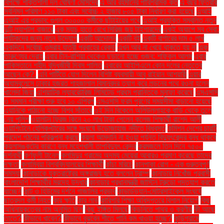
বিপক্ষে শক্তিশালী দল ঘোষণা মেসিদের
এ আর রহমানের পারিশ্রমিক কত
এ বছর ফিতরার
সর্বনিম্ন পরিমাণ ১১০ টাকা এবং সর্বোচ্চ ২ হাজার ৮০৫ টাকা নির্ধারণ করা হয়েছে
এআই
এআই এর প্রভাব: গুগল ৩০০০০ কর্মীকে ছাঁটাইয়ের পথে
এআই প্রযুক্তি সম্বলিত নতুন
দুটি ল্যাপটপ বাজারে
এক ম্যাচ হাতে রেখে সিরিজ জয় টাইগারদের
একই অ্যাপে সব সেবা:
পর্যটকদের জন্য নতুন উদ্যোগ
একটি আন্দোলন
একটি বই
একটি বার্গারের দাম ৫ লাখ
একদিনে সর্বোচ্চ ওমরাহ যাত্রী প্রবাহের রেকর্ড
এখন আর না খেয়ে থাকতে হয় না
এবং
তারুণ্যের দ্রোহ
এবার চীন-রাশিয়া থেকেও ছড়ানো হচ্ছে গুজব: শফিকুল আলম
এবার
পাকিস্তানে শহীদ বুদ্ধিজীবী দিবস পালিত
এবারের আইপিএলে কোন দলের নেতৃত্বে
আছেন কে?.
এবি পার্টিতে যোগ দিলেন বিশিষ্ট ব্যবসায়ী আবু রাইয়ান আশয়ারী
এয়ার
অ্যাম্বুলেন্সে ঢাকার হজরত শাহজালাল বিমানবন্দর ত্যাগ করে লন্ডনের পথে রওনা হলেন
খালেদা জিয়া
এশিয়াটিক ল্যাবরেটরিজ লিমিটেড প্রথম প্রান্তিকে মুনাফা করেছে
এসএসসি
ও সমমান পরীক্ষা শুরু হবে ১০ এপ্রিল
এসএসসি ফরম পূরণের সময়সীমা বাড়ানো হয়েছে
এ্যানিকে পাঠানো হচ্ছে বিশ্ব সাঁতারে
ওই দিন বিকেলে অলিউল্লাহকে বাড়ি থেকে তুলে
নেয় পুলিশ
ওয়ালটন ফ্রিজ কিনে ২০ লাখ টাকা পেলেন কলেজ শিক্ষার্থী রাশেদ আলী
ওয়াশিংটনে হেলিকপ্টারের সঙ্গে সংঘর্ষে উড়োজাহাজ নদীতে বিধ্বস্ত
কমিশন দেশের চারটি
প্রদেশ গঠনের পরিকল্পনা করছে
কয়লা আমদানি না হওয়া পর্যন্ত বিদ্যুৎকেন্দ্র বন্ধ থাকবে
কয়লাসঙ্কটের কারণে বন্ধ মহেশখালী তাপবিদ্যুৎ কেন্দ্র
করমজলে তিন দিনে ৭৫০০
দর্শনার্থী
কর্ণফুলী টানেল
কলসিন্দুর গ্রামের অদম্য মেয়েরা আবারও প্রমাণ করেছে তাদের
দক্ষতা
কলাম্বিয়া বিশ্ববিদ্যালয়ের শিক্ষার্থী
কাঁচা মরিচে
কানপাকা রোগ - এক গুরুত্বপুর্ণ
সমস্যা
কানাডাকে যুক্তরাষ্ট্রের অঙ্গরাজ্য হতে বললেন ট্রাম্প
কানাডায় নিখোঁজ প্রবাসী
বাংলাদেশি শিক্ষার্থীর মরদেহ উদ্ধার
কানাডার প্রধানমন্ত্রী জাস্টিন ট্রুডো পদত্যাগ করতে
যাচ্ছেন
কান্ট ও হিউমের দর্শনে গাজালির প্রভাব
কাভার্ডভ্যান-মোটরসাইকেল সংঘর্ষে
ছাত্রদল কর্মী নিহত
কার ক্ষতি
কার লাভ
কারিগরি শিক্ষা অধিদপ্তরে বিশাল নিয়োগ
কিছু
অধিনায়কত্বের নাম অনুমিত ছিল
কিছু ইঙ্গিত মিলছে
কিডনিতে পাথর ও করণীয়
কী আছে
তাতে?
কীভাবে খাবেন?
কীভাবে বুঝবেন শীতে পানি কম খাওয়া হচ্ছে?
কুড়িগ্রামে