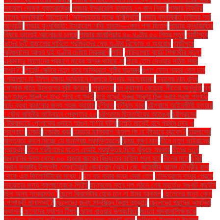
সহায়তা ঘোষণা যুক্তরাষ্ট্রের
গাজায় ইসরায়েলি হামলায় ১৭ জন নিহত
গাজায় দ্বিতীয়
ধাপের যুদ্ধবিরতি আলোচনা: অনিশ্চয়তার মাঝে পরিস্থিতি
গাজায় যুদ্ধবিরতি চুক্তির শর্ত
অনুযায়ী
গাজায় যুদ্ধবিরতি: ইসরায়েল নাকি হামাস—কোন পক্ষ জিতল
গাজায় যুদ্ধবিরতির
বিষয়ে ভালোই আলোচনা চলছে
গাজার জাবালিয়ায় ৪৮ ঘণ্টায় ৫০ শিশুর মৃত্যু
গাজীপুরে
ঈদের ছুটি বাড়ানোর দাবিতে শ্রমিকদের দেড় ঘণ্টার বিক্ষোভ ও অবরোধ
গাজীপুরে
ঝুটগুদামের আগুন দুই ঘণ্টার চেষ্টায় নিয়ন্ত্রণে
গাড়ি
গাড়িচাপায় বুয়েট শিক্ষার্থীর মৃত্যু:
একমাত্র সন্তানের প্রয়াণে মায়ের অশ্রু থামছে না
গায়ে তেল দেওয়ার সঠিক সময়
কখন?"
গার্মেন্ট সেক্টরে নতুন করে অস্থিরতা সৃষ্টির ষড়যন্ত্র
গুগল ফোন নম্বর কেন চায়
গোয়ালন্দে মা ইলিশ রক্ষায় অভিযানে ট্রলারে উদ্ধার আগ্নেয়াস্ত্র
গ্যাসের দাম বৃদ্ধি
পোশাক খাতে উদ্বেগের সৃষ্টি করেছে
গ্রেফতার
ঘন কুয়াশায় বেড়েছে শীতের অনুভূতি
ঘন
ঘন আঙুল মটকালে হতে পারে যে ক্ষতি
ঘরে বসেই ভ্রুর আকার ঠিক করার সহজ পদ্ধতি
ঘাড় ব্যথা কমানোর জন্য সহজ ব্যায়াম
ঘূর্ণিঝড়
ঘূর্ণিঝড় দানা
চট্টগ্রামে আইনজীবী হত্যায়
: যৌথ বাহিনীর অভিযানে গ্রেপ্তার ২০
চট্টগ্রামে ছিনতাইয়ের আতঙ্ক
চট্টগ্রামের
টেরিবাজারে পোশাকের গুদামে আগুন লাগার ঘটনা
চলতি মাসেই হবে প্রথম চন্দ্র ও
সূর্যগ্রহণ
চাকরি
চাকরির খবর
চামড়ার মানিব্যাগ আসল কি না কীভাবে বুঝবেন?
চারপাশের
বাস্তবতা বদলে দিচ্ছে যে জনপ্রিয় প্রযুক্তিগুলো
চিন্ময় কৃষ্ণ দাস
চীনে নতুন ভাইরাসের
প্রাদুর্ভাব
চীনে প্রবীণদের যত্নে এআই প্রযুক্তির দিকে ঝুঁকছে সরকার
চীনের নতুন
জ্বালানির উৎস থেকে ৬০ হাজার বছরের বিদ্যুতের চাহিদা পূরণ হবে
চীনের মতে
চুরির
স্থান স্বরাষ্ট্র উপদেষ্টা লেফটেন্যান্ট জেনারেল (অব.) মো. জাহাঙ্গীর আলম চৌধুরীর বাসা
থেকে এক কিলোমিটারের মধ্যে।
চুল বড় করার জন্য সেরা তেল
চৌদ্দগ্রামে বন্ধুর প্রেমে
সহায়তার জন্য স্কুলছাত্রকে পিটুনি
ছাত্রদের নতুন দল গঠনে শেষ মুহূর্তেও সঙ্কট কাটেনি
ছিল অন্য সংক্রমণও"
ছেলে ক্রিকেটার হোক চান না উমর আকমল
ছেলেদের জন্য কোন
পোশাকটি মানানসই?
ছেলেদের জন্য সানস্ক্রিন ক্রিম ব্যবহার
ছেলেদের পছন্দের আধুনিক
ফ্যাশন
ছেলেদের ফ্যাশন টিপস
ছোলা খাওয়ার উপকারিতা
জনতা মাদ্রাসাশিক্ষককে