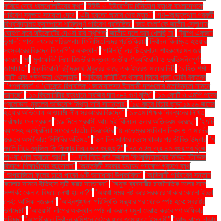
করিয়ে দেবে ধবলধোলাইয়ের কথা’
‘ইইউ ও ইউরোপীয় বিনিয়োগ ব্যাংক বাংলাদেশকে
পরিবেশ সুরক্ষায় সহায়তা দেবে’
‘এটা হয়তো আমার শেষ ম্যাচ’"
‘গণ–অভ্যুত্থান পরবর্তী
বিশ্ববিদ্যালয় ক্যাম্পাসে শান্তিপূর্ণ পরিবেশ প্রতিষ্ঠিত’
‘জয় বাংলা’কে জাতীয় স্লোগান
ঘোষণা করে হাইকোর্টের দেওয়া রায় স্থগিত
‘জাতীয় দলে আর খেলছি না’
‘ট্রাম্প একজন
উন্মাদ’: গাজা দখলের পরিকল্পনায় ফিলিস্তিনিদের প্রতিক্রিয়া
‘নির্বাচন বিলম্বিত হওয়ার
সংস্কারের বিরুদ্ধে বিএনপি’র অবস্থান’
‘পাঠান টু’ এর চিত্রনাট্য শাহরুখের মন জয়
করেছে
‘মা
‘মুনাফেকি’ নিয়ে রিজভীর মন্তব্য জাতীয় ঐক্যবিরোধী ও দুরভিসন্ধিপূর্ণ:
জামায়াত"
‘যুদ্ধবিরোধী’ রবীন্দ্রনাথ ঠাকুরের কাছে এক ইংরেজ মায়ের চিঠি
‘রোহিত শর্মা -
মোটা এবং গড়পড়তা খেলোয়াড়’
‘শিবিরের কমিটি’তে থাকার বিষয়ে পূজা চেরির বক্তব্য
"‘গণপরিষদ’ ও ‘সেকেন্ড রিপাবলিক’: জামায়াতসহ ইসলামী দলগুলোর মতভিন্নতা সামনে
আসছে"
"১০ কিলোমিটার ব্যবধানে সবজির দাম ৩-৪ গুণ বৃদ্ধি"
"১০ কোটি ও এমপি পদের
প্রলোভন: নুরুলের অভিযোগ মিথ্যা দাবি সামান্তার"
"১৫ বছরে বিচার ছাড়া ১৯২৬ জনের
হত্যার অভিযোগ আওয়ামী লীগ সরকারের বিরুদ্ধে"
"১৮তম শিক্ষক নিবন্ধনের লিখিত
পরীক্ষার ফল প্রকাশ
"১৯ দিনে প্রবাসী আয় দুই বিলিয়ন ডলার অতিক্রম করেছে"
"২৭টি
ব্যাগসহ অস্ট্রেলিয়া সফরে ভারতীয় ক্রিকেটার
"৪ নভেম্বর সংবিধান দিবস ও ৭ মার্চের
গুরুত্ব অস্বীকার: সিপিবির অভিমত"
"৬৭ দিন সাগরে ভেসে থাকার পর জীবিত উদ্ধার
"৭
বদলি নিয়ে ব্রাজিল কি ফিফার নিয়ম ভঙ্গ করেছে?"
"৭০ মাইল দূরে ৪০ বছর পর খুঁজে
পাওয়া গেল হারানো আংটি"
"৮ দবি নিয়ে কবি নজরুল বিশ্ববিদ্যালয়ের মিডিয়া স্টাডিজ
বিভাগে শিক্ষার্থীদের আন্দোলন"
"অন্তর্বর্তী সরকার যথাযথ পদক্ষেপ গ্রহণে ব্যর্থ
"অপরাজিতা ফুলের চায়ে পাবেন ৬টি অসাধারণ উপকারিতা"
"অভিবাসী পরিবারের সন্তান
কমলার সামনে ইতিহাস সৃষ্টি করার সম্ভাবনা"
"অমুক ব্যবসায়ীর রাজনৈতিক দলের সঙ্গে
সম্পর্ক: কেন এ বিষয়ে লেখা হয় না?"
"অযথা সময় নষ্ট করে সরকারে থাকার কোনো ইচ্ছা
নেই: আসিফ নজরুল"
"আইনশৃঙ্খলা পরিস্থিতি সন্ধ্যার পর থেকে স্পষ্ট হবে: স্বরাষ্ট্র
উপদেষ্টা"
"আওয়ামী লীগের অবস্থান স্পষ্ট না করলে যমুনা ঘেরাও করবে গণ অধিকার
পরিষদ"
"আগামীকাল নির্বাচন কমিশনে বৈঠকে যাবে জামায়াতে ইসলামী"
"আজ রাতে ঢাকায়