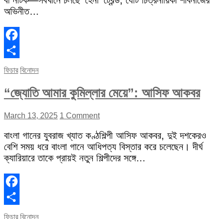
বা নাটক—সবখানে চলছে ‘হেনা’ ট্রেন্ড, যেটি চিত্রনায়িকা শাবনাজের
অভিনীত…
Facebook
Share
ফিচার
বিনোদন
“জ্যোতি আমার কুমিল্লার মেয়ে”: আসিফ আকবর
March 13, 2025
1 Comment
বাংলা গানের যুবরাজ খ্যাত কণ্ঠশিল্পী আসিফ আকবর, দুই দশকেরও
বেশি সময় ধরে বাংলা গানে আধিপত্য বিস্তার করে চলেছেন। দীর্ঘ
ক্যারিয়ারে তাকে প্রায়ই নতুন শিল্পীদের সঙ্গে…
Facebook
Share
ফিচার
বিনোদন