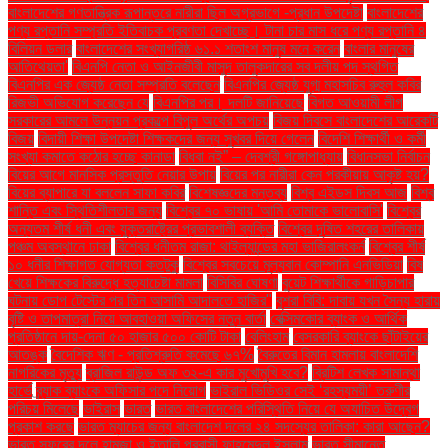
বাংলাদেশের গণতান্ত্রিক রূপান্তরে নারীরা ছিল অগ্রভাগে -প্রধান উপদেষ্টা
বাংলাদেশের
পণ্য রপ্তানি সম্প্রতি ইতিবাচক প্রবণতা দেখাচ্ছে। টানা চার মাস ধরে পণ্য রপ্তানি ৪
বিলিয়ন ডলার
বাংলাদেশের সংখ্যাগরিষ্ঠ ৬১.১ শতাংশ মানুষ মনে করেন
বাংলার মানুষের
আতিথেয়তা'
বিএনপি নেতা ও আইনজীবী মাসুদ তালুকদারের সব দলীয় পদ স্থগিত
বিএনপির এক জ্যেষ্ঠ নেতা সম্প্রতি বলেছেন
বিএনপির জ্যেষ্ঠ যুগ্ম মহাসচিব রুহুল কবির
রিজভী অভিযোগ করেছেন যে
বিএনপির পর। দলটি জানিয়েছে
বিগত আওয়ামী লীগ
সরকারের আমলে উন্নয়ন প্রকল্পে বিপুল অর্থের অপচয়
বিজয় দিবসে বাংলাদেশের আরেকটি
বিজয়
বিদায়ী শিক্ষা উপদেষ্টা শিক্ষকদের জন্য সুখবর দিয়ে গেলেন
বিদেশি শিক্ষার্থী ও কর্মী
সংখ্যা কমাতে কঠোর হচ্ছে কানাডা
বিধবা নই” – দেবশ্রী গঙ্গোপাধ্যায়
বিধানসভা নির্বাচন
বিয়ের আগে মানসিক প্রস্তুতি নেয়ার উপায়
বিয়ের পর নারীরা কেন পরকীয়ায় আকৃষ্ট হয়?
বিয়ের ব্যাপারে যা বললেন সাফা কবির
বিশেষজ্ঞদের মন্তব্য
বিশ্ব এইডস দিবস আজ
বিশ্ব
শান্তি এবং স্থিতিশীলতার জন্য
বিশ্বের ৭০ ভাষায় 'আমি তোমাকে ভালোবাসি'
বিশ্বের
অন্যতম শীর্ষ ধনী এবং যুক্তরাষ্ট্রের প্রভাবশালী ব্যক্তি
বিশ্বের দূষিত শহরের তালিকায়
পঞ্চম অবস্থানে ঢাকা
বিশ্বের ধনীতম রাজা: থাইল্যান্ডের মহা ভাজিরালংকর্ন
বিশ্বের শীর্ষ
১০ ধনীর শিক্ষাগত যোগ্যতা কতটুকু
বিশ্বের সবচেয়ে মূল্যবান কোম্পানি এনভিডিয়া
বিষ
খেয়ে শিক্ষকের বিরুদ্ধে হত্যাচেষ্টা মামলা
বিসিবির ঘোষণা
বুয়েট শিক্ষার্থীকে গাড়িচাপার
ঘটনায় ডোপ টেস্টের পর তিন আসামি আদালতে হাজির"
বুশরা বিবি: দাবায় যখন সৈন্য হারায়
বৃষ্টি ও তাপমাত্রা নিয়ে আবহাওয়া অফিসের নতুন বার্তা
বেক্সিমকোর ব্যাংক ও আর্থিক
প্রতিষ্ঠানে দায়-দেনা ৫০ হাজার ৫০০ কোটি টাকা
বেলিংহাম
বেসরকারি ব্যাংকে ছাঁটাইয়ের
আতঙ্ক
বৈদেশিক ঋণ - প্রতিশ্রুতি কমেছে ৬৭%
বৈরুতের বিমান হামলায় বাংলাদেশি
নাগরিকের মৃত্যু
ব্রাজিল রাউন্ড অফ ৩২-এ কার মুখোমুখি হবে?
ব্রিটিশ লেখক সামান্থা
হার্ভে
ব্র্যাক ব্যাংকে অফিসার পদে নিয়োগ
ভাইরাল ভিডিওর সেই ‘রহস্যময়ী’ তরুণীর
পরিচয় মিলেছে
ভাইরাস
ভারত
ভারত বাংলাদেশের পরিস্থিতি নিয়ে যে অযাচিত উদ্বেগ
প্রকাশ করছে
ভারত ম্যাচের জন্য বাংলাদেশ দলের ২৪ সদস্যের তালিকা: কারা আছেন?
ভারত সফরের দলে হামজা ও ইতালি প্রবাসী ফাহমেদুল ইসলাম
ভারত সীমান্তে