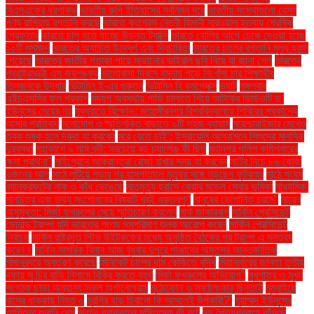
বিএসএফের ধরপাকড়
ভারতীয় রুপি ইতিহাসের সর্বনিম্ন দরে
ভারতীয় সংস্থাগুলো যেসব
পণ্য রাশিয়ায় রপ্তানি করছে
ভারতে কংগ্রেস নেত্রী হিমানী নারওয়াল হত্যায় প্রেমিক
গ্রেফতার
ভারতে চালু হতে যাচ্ছে উড়ন্ত ট্যাক্সি
ভারতে হোলির আগে ঢেকে দেওয়া হচ্ছে
১০টি মসজিদ
ভারতের অযাচিত উদ্বেগ এবং দ্বিচারিতা
ভারতের চালের রপ্তানি মূল্য হ্রাস
পেয়েছে
ভারতের জাতীয় পতাকা পায়ে মাড়ানোর ভাইরাল ছবি নিয়ে যা জানা গেল
ভারতের
পররাষ্ট্রমন্ত্রী এস জয়শঙ্কর
ভালোবাসা দিবসে যমুনায় পড়ে নিখোঁজ চার শিক্ষার্থীর
তিনজনকে উদ্ধার
ভিটামিন ই-এর গুরুত্ব
ভিটামিন বি কমপ্লেক্স
ভ্যাট
মঙ্গলবার
এইচএসসির ফল প্রকাশ
মদ্যপ অবস্থায় গাড়ি চালাতে গিয়ে আটকের ভিডিওটি ড.
ইউনূসের মেয়ের নয়
মধ্যরাতে বিক্ষোভ: জাহাঙ্গীরনগর বিশ্ববিদ্যালয়ে শিবিরের প্রকাশ্যে
আসার প্রতিবাদ
মনোযোগ ও স্মৃতিশক্তি বাড়াতে ৯টি সহজ ব্যায়াম
ময়েশ্চারাইজার মেখেও
ত্বক শুষ্ক হলে দ্রুত যা করবেন
মরে যেতে চাই’: ইসরায়েলি আগ্রাসনে শিশুদের মানসিক
দুরবস্থা
মহাকাশে ৯ মাস বন্দী: সবচেয়ে বড় চ্যালেঞ্জ কী ছিল
মহানগর পুলিশ কমিশনারের
ক্ষমা প্রার্থনা"
মাইগ্রেনে আক্রান্তরা রোজা রাখার সময় যা করবেন
মাটির নিচে ৮৬ কেজি
ওজনের আলু
মাঠে লুটিয়ে পড়ার পর হাসপাতালে মৃত্যুর সঙ্গে লড়ছেন ফুটবলার
মাঠে সংঘর্ষ
ব্যানক্রফটের নাক ও কাঁধ ভেঙেছে
মাতৃমৃত্যু হ্রাসে কেয়ার মডেল সেবার ভূমিকা
মাধ্যমিক.
মানচিত্র এবং তথ্য সংশোধনের বিষয়টি খুবই গুরুত্বপূর্ণ
মানুষের ভোগান্তি চরমে"
মায়ের
অসুস্থতা: মির্জা ফখরুলের মেয়ে স্মৃতিচারণ করলেন
মার্ক জাকারবার্গ
মার্কিন প্রেসিডেন্ট
ডোনাল্ড ট্রাম্প যদি ভারতের পণ্যে সমপরিমাণ শুল্ক আরোপ করেন
মার্কিন প্রেসিডেন্ট
নির্বাচন
মার্কিন রাষ্ট্রদূত স্টিভ উইটকফের মধ্যে অনুষ্ঠিত বৈঠকের পর ট্রাম্প এ মন্তব্য
করেন।
মার্কিন সামরিক বিমান আজ বুধবার দুপুরে পাঞ্জাবের অমৃতসর আন্তর্জাতিক
বিমানবন্দরে অবতরণ করেছে
মিনিকেট চালের দাম কেজিতে বৃদ্ধি
মিয়ানমারের জান্তা তৃতীয়
দফায় সু চির বাড়ি নিলামে বিক্রি করতে ব্যর্থ
মির্জা ফখরুলের অভিযোগ"
মুখপাত্র ও মুখ্য
সংগঠক ছাড়া অন্যান্য সকল অর্গানোগ্রাম
মুঠোফোন ও স্বর্ণালংকার ছিনতাই
মুম্বাইয়ে
বাসের ধাক্কায় নিহত ৬
মুরগির হাড় চিবানো কি আসলেই উপকারী?'
মুহাম্মদ ইউনূসের
আপিলের শুনানি শেষ
মৃত্যুর প্রাক্কালে মস্তিষ্কে কী ঘটে
মৃদু শৈত্যপ্রবাহে কাঁপছে