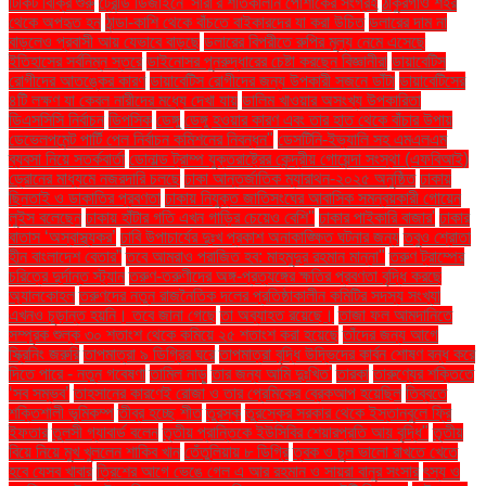
টিকিট বিক্রি শুরু
ট্রেন্ডি ডিজাইনে 'সারা'র শীতকালীন পোশাকের সংগ্রহ
ঠাকুরগাঁও শহর
থেকে অপহৃত হন
ঠান্ডা-কাশি থেকে বাঁচতে বাইকারদের যা করা উচিত
ডলারের দাম না
বাড়লেও প্রবাসী আয় যেভাবে বাড়ছে
ডলারের বিপরীতে রুপির মূল্য নেমে এসেছে
ইতিহাসের সর্বনিম্ন স্তরে
ডাইনোসর পুনরুদ্ধারের চেষ্টা করছেন বিজ্ঞানীরা
ডায়াবেটিস
রোগীদের আতঙ্কের কারণ
ডায়াবেটিস রোগীদের জন্য উপকারী সজনে ডাঁটা
ডায়াবেটিসের
৪টি লক্ষণ যা কেবল নারীদের মধ্যে দেখা যায়
ডালিম খাওয়ার অসংখ্য উপকারিতা
ডিএসসিসি নির্বাচন
ডিপসিক
ডেঙ্গু
ডেঙ্গু হওয়ার কারণ এবং তার হাত থেকে বাঁচার উপায়
ডেভেলপমেন্ট পার্টি পেল নির্বাচন কমিশনের নিবন্ধন"
ডেসটিনি-ইভ্যালি সহ এমএলএম
ব্যবসা নিয়ে সতর্কবার্তা
ডোনাল্ড ট্রাম্প যুক্তরাষ্ট্রের কেন্দ্রীয় গোয়েন্দা সংস্থা (এফবিআই)
ড্রোনের মাধ্যমে নজরদারি চলছে
ঢাকা আন্তর্জাতিক ম্যারাথন-২০২৫ অনুষ্ঠিত
ঢাকায়
ছিনতাই ও ডাকাতির প্রবণতা
ঢাকায় নিযুক্ত জাতিসংঘের আবাসিক সমন্বয়কারী গোয়েন
লুইস বলেছেন
ঢাকায় হাঁটার গতি এখন গাড়ির চেয়েও বেশি''
ঢাকার পাইকারি বাজার'
ঢাকার
বাতাস ‘অস্বাস্থ্যকর’
ঢাবি উপাচার্যের দুঃখ প্রকাশ অনাকাঙ্ক্ষিত ঘটনার জন্য
তবুও শ্রোতা
হীন বাংলাদেশ বেতার”
তবে আমরাও পরাজিত হব: মাহমুদুর রহমান মান্না"
তরুণ ট্রাম্পের
চরিত্রে দুর্দান্ত স্ট্যান
তরুণ-তরুণীদের অঙ্গ-প্রত্যঙ্গের ক্ষতির প্রবণতা বৃদ্ধি করছে
অ্যালকোহল
তরুণদের নতুন রাজনৈতিক দলের প্রতিষ্ঠাকালীন কমিটির সদস্য সংখ্যা
এখনও চূড়ান্ত হয়নি। তবে জানা গেছে
তা অব্যাহত রয়েছে।
তাজা ফল আমদানিতে
সম্পূরক শুল্ক ৩০ শতাংশ থেকে কমিয়ে ২৫ শতাংশ করা হয়েছে
তাঁদের জন্য আগে
স্ক্রিনিং জরুরি
তাপমাত্রা ৯ ডিগ্রির ঘরে
তাপমাত্রা বৃদ্ধি উদ্ভিদের কার্বন শোষণ বন্ধ করে
দিতে পারে - নতুন গবেষণা
তামিল নাড়ু
তার জন্য আমি দুঃখিত'
তারকা
তারুণ্যের শক্তিতে
‘সব সম্ভব’
তাহসানের কারণেই রোজা ও তার প্রেমিকের ব্রেকআপ হয়েছিল
তিব্বতে
শক্তিশালী ভূমিকম্প
তীব্র হচ্ছে শীত
তুরস্ক
তুরস্কের সরকার থেকে ইস্তানবুলে ফ্রি
ইফতার
তুলসী গ্যাবার্ড বলেন
তৃতীয় প্রান্তিকে ইউসিবির শেয়ারপ্রতি আয় বৃদ্ধি"
তৃতীয়
বিয়ে নিয়ে মুখ খুললেন শাকিব খান
তেঁতুলিয়ায় ৮ ডিগ্রি
ত্বক ও চুল ভালো রাখতে খেতে
হবে যেসব খাবার
ত্রিশের আগে ভেঙে গেল এ আর রহমান ও সায়রা বানুর সংসার
ৎস্য ও