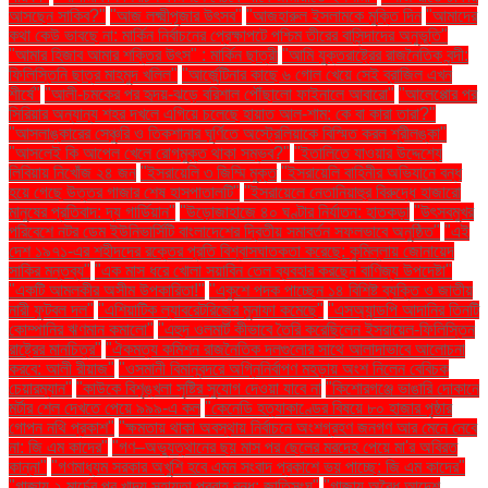
আসছেন সাকিব?"
"আজ লক্ষ্মীপূজার উৎসব"
"আজহারুল ইসলামকে মুক্তি দিন
"আমাদের
কথা কেউ ভাবছে না: মার্কিন নির্বাচনের প্রেক্ষাপটে পশ্চিম তীরের বাসিন্দাদের অনুভূতি"
"আমার হিজাব আমার শক্তির উৎস" : মার্কিন ছাত্রী
"আমি যুক্তরাষ্ট্রের রাজনৈতিক বন্দী:
ফিলিস্তিনি ছাত্র মাহমুদ খলিল"
"আর্জেন্টিনার কাছে ৬ গোল খেয়ে সেই ব্রাজিল এখন
শীর্ষে"
"আলী-চমকের পর হৃদয়-ঝড়ে বরিশাল পৌঁছালো ফাইনালে আবারো"
"আলেপ্পোর পর
সিরিয়ার অন্যান্য শহর দখলে এগিয়ে চলেছে হায়াত আল-শাম: কে বা কারা তারা?"
"আসলাঙ্কারের সেঞ্চুরি ও তিকশানার ঘূর্ণিতে অস্ট্রেলিয়াকে বিস্মিত করল শ্রীলঙ্কা"
"আসলেই কি আপেল খেলে রোগমুক্ত থাকা সম্ভব?"
"ইতালিতে যাওয়ার উদ্দেশ্যে
লিবিয়ায় নিখোঁজ ২৪ জন
"ইসরায়েলি ৩ জিম্মি মুক্ত
"ইসরায়েলি বাহিনীর অভিযানে বন্ধ
হয়ে গেছে উত্তর গাজার শেষ হাসপাতালটি"
"ইসরায়েলে নেতানিয়াহুর বিরুদ্ধে হাজারো
মানুষের প্রতিবাদ: দ্য গার্ডিয়ান"
"উড়োজাহাজে ৪০ ঘণ্টার নির্যাতন: হাতকড়া
"উৎসবমুখর
পরিবেশে নটর ডেম ইউনিভার্সিটি বাংলাদেশের দ্বিতীয় সমাবর্তন সফলভাবে অনুষ্ঠিত"
"এই
দেশ ১৯৭১-এর শহীদদের রক্তের প্রতি বিশ্বাসঘাতকতা করেছে: কুমিল্লায় জোনায়েদ
সাকির মন্তব্য"
"এক মাস ধরে খোলা সয়াবিন তেল ব্যবহার করছেন বাণিজ্য উপদেষ্টা"
"একটি আমলকীর অসীম উপকারিতা!"
"একুশে পদক পাচ্ছেন ১৪ বিশিষ্ট ব্যক্তি ও জাতীয়
নারী ফুটবল দল"
"এশিয়াটিক ল্যাবরেটরিজের মুনাফা কমেছে"
"এসঅ্যান্ডপি আদানির তিনটি
কোম্পানির ঋণমান কমালো"
"এহুদ ওলমার্ট কীভাবে তৈরি করেছিলেন ইসরায়েল-ফিলিস্তিন
রাষ্ট্রের মানচিত্র"
"ঐকমত্য কমিশন রাজনৈতিক দলগুলোর সাথে আলাদাভাবে আলোচনা
করবে: আলী রীয়াজ"
"ওসমানী বিমানবন্দরে অগ্নিনির্বাপণ মহড়ায় অংশ নিলেন বেবিচক
চেয়ারম্যান"
"কাউকে বিশৃঙ্খলা সৃষ্টির সুযোগ দেওয়া যাবে না
"কিশোরগঞ্জে ভাঙারি দোকানে
মর্টার শেল দেখতে পেয়ে ৯৯৯-এ কল
"কেনেডি হত্যাকাণ্ডের বিষয়ে ৮০ হাজার পৃষ্ঠার
গোপন নথি প্রকাশ"
"ক্ষমতায় থাকা অবস্থায় নির্বাচনে অংশগ্রহণ জনগণ আর মেনে নেবে
না: জি এম কাদের"
"গণ–অভ্যুত্থানের ছয় মাস পর ছেলের মরদেহ পেয়ে মা'র অবিরত
কান্না"
"গণমাধ্যম সরকার অখুশি হবে এমন সংবাদ প্রকাশে ভয় পাচ্ছে: জি এম কাদের"
"গাজায় ২ মার্চের পর খাদ্য সহায়তা প্রবাহ বন্ধ: জাতিসংঘ"
"গাজায় অবৈধ আদেশ