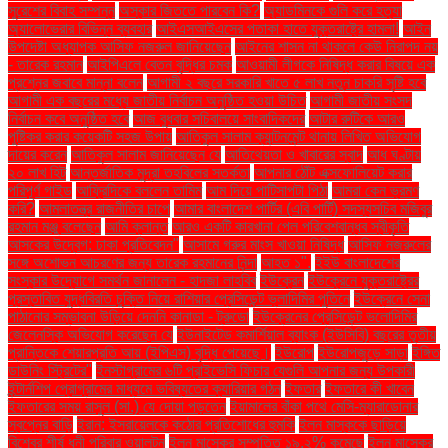
সুরেশের বিবাহ সম্পন্ন
অস্কার জিততে পারবেন কি?
অ্যাডমিনকে গুলি করে হত্যা
অ্যালোভেরার বিভিন্ন ব্যবহার
আইএসআইএসের পতাকা হাতে যুক্তরাষ্ট্রে হামলা!
আইন
উপদেষ্টা অধ্যাপক আসিফ নজরুল জানিয়েছেন
আইনের শাসন না থাকলে কেউ নিরাপদ নয়
- তারেক রহমান
আইপিএলে বেতন বৃদ্ধির চমক
আওয়ামী লীগকে নিষিদ্ধ করার বিষয়ে এক
প্রশ্নের জবাবে মান্না বলেন
আগামী ২ বছরে সরকারি খাতে ৫ লাখ নতুন চাকরি সৃষ্টি হবে
আগামী এক বছরের মধ্যে জাতীয় নির্বাচন অনুষ্ঠিত হওয়া উচিত
আগামী জাতীয় সংসদ
নির্বাচন কবে অনুষ্ঠিত হবে
আজ বুধবার সচিবালয়ে সাংবাদিকদের
আটার রুটিকে আরও
পুষ্টিকর করার কয়েকটি সহজ উপায়
আতিকুল সালাম ক্যান্টনমেন্ট থানায় লিখিত অভিযোগ
দায়ের করেন
আতিকুল সালাম জানিয়েছেন যে
আতিথেয়তা ও খাবারের স্বাদ
আধ ঘণ্টায়
২০ লাখ হিট
আন্তর্জাতিক মুদ্রা তহবিলের সতর্কতা
আপনার ঠোঁট এক্সফোলিয়েট করার
পরিপূর্ণ গাইড
আফ্রিদিকে বললেন তামিম
আম দিয়ে পাটিসাপটা পিঠা
আমরা কেন ভ্রমণ
করি?
আমলাতন্ত্র রাজনীতির চাপে
আমার বাংলাদেশ পার্টির (এবি পার্টি) সদস্যসচিব মজিবুর
রহমান মঞ্জু বলেছেন
আমি ক্লান্ত
আরও একটি কারখানা পেল পরিবেশবান্ধব স্বীকৃতি
আসকের উদ্বেগ: ঢাকা প্রতিবেদন"
আসামে গরুর মাংস খাওয়া নিষিদ্ধ
আসিফ নজরুলের
সঙ্গে অশোভন আচরণের জন্য তারেক রহমানের নিন্দা
আহত ১".
ইইউ বাংলাদেশের
সংস্কার উদ্যোগে সমর্থন জানালেন - হাদজা লাহবিব
ইউক্রেন
ইউক্রেনে যুক্তরাষ্ট্রের
প্রস্তাবিত যুদ্ধবিরতি চুক্তি নিয়ে রাশিয়ার প্রেসিডেন্ট ভ্লাদিমির পুতিনে
ইউক্রেনে সেনা
পাঠানোর সম্ভাবনা উড়িয়ে দেননি কানাডা - ট্রুডো
ইউক্রেনের প্রেসিডেন্ট ভলোদিমির
জেলেনস্কি অভিযোগ করেছেন যে
ইউনাইটেড কমার্শিয়াল ব্যাংক (ইউসিবি) বছরের তৃতীয়
প্রান্তিকে শেয়ারপ্রতি আয় (ইপিএস) বৃদ্ধি পেয়েছে।
ইউরোপ
ইউরোপজুড়ে সাড়া
ইঙ্গিত
ডাউনিং স্ট্রিটের"
ইনস্টাগ্রামের ৬টি প্রাইভেসি ফিচার যেগুলি আপনার জন্য উপকারী
ইন্টার্নশিপ প্রোগ্রামের মাধ্যমে ভবিষ্যতের ক্যারিয়ার গঠন
ইফতার
ইফতারে কী খাবেন
ইফতারের সময় রাসুল (সা.) যে দোয়া পড়তেন
ইয়ামালের বাঁকা পথে মেসি-ম্যারাডোনার
স্বপ্নের বাড়ি
ইরান: ইসরায়েলকে কঠোর প্রতিশোধের হুমকি
ইলন মাস্ককে ছাড়িয়ে
বিশ্বের শীর্ষ ধনী পরিবার ওয়ালটন
ইলন মাস্কের সম্পত্তি ১৯.২% কমেছে
ইলন মাস্কের