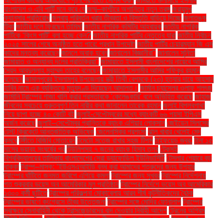
অশোভন কাজের অভিযোগে পুলিশের হাতে সোপর্দ করল
জমিয়তে উলামায়ে ইসলাম
বাংলাদেশ ও এবি পার্টি মনে করে যে
জম্মু–কাশ্মীরে অশান্তির নতুন তরঙ্গ
জরায়ুমুখ
ক্যানসার প্রতিরোধ
জলবায়ু পরিবর্তন খরার তীব্রতা ও বিস্তৃতি বাড়িয়ে দিচ্ছে
জলাতঙ্ক
টিকা
জাতীয় দলে ফিরছেন তামিম!
জাতীয় নাগরিক কমিটির আহ্বায়ক
জাতীয় নাগরিক
পার্টিকে ‘কিংস পার্টি’ বলা হচ্ছে কেন?
জাতীয় নাগরিক পার্টির নেতৃত্বে যারা
জাতীয় নির্বাচন
২০২৫ সালের শেষে অনুষ্ঠিত হতে পারে: প্রধান উপদেষ্টা
জাতীয় পার্টির চেয়ারম্যান জি এম
কাদের মন্তব্য করেছেন
জানলে অবাক হবেন
জানালেন বিজ্ঞানীরা"
জানালেন সুনিতা
জামায়াত ও অন্যান্য দলের প্রতিক্রিয়া''
জামায়াতে ইসলামী বাংলাদেশের নায়েবে আমির
সৈয়দ আবদুল্লাহ মুহাম্মদ তাহের বলেছেন
জামায়াতে ইসলামীর আমির শফিকুর রহমান
বলেছেন
জামালপুরের ইসলামপুর উপজেলায় স্ত্রী তিথী বেগমকে (২৩) হত্যার দায়ে আহসান
হাবিব নামে এক ব্যক্তিকে মৃত্যুদণ্ড দিয়েছেন আদালত।
জার্মান চ্যান্সেলর ওলাফ শলৎজ
জার্মানি ট্রাম্পের গাজা খালি করার প্রস্তাবকে 'কেলেঙ্কারি' বলে অভিহিত করেছে
জাহাজ
জীবনের সবচেয়ে গুরুত্বপূর্ণ তিন নারীর কথা জানালেন তারেক রহমান
জুলাই বিপ্লবগাথা
নিয়ে ছাপা হচ্ছে ৪০ কোটি বই
জুলাই-সেপ্টেম্বরের মধ্যে ব্যাংকটি ৬৬ পয়সা ইপিএস
অর্জন করেছে
জুলাই–সেপ্টেম্বর প্রান্তিকে ব্যাংক এশিয়ার লোকসান
জেইডেন সিলসের
টেস্ট ক্রিকেটে আন্তর্জাতিক অভিষেক
জেলেনস্কির প্রশংসা
ঝাল খাবার খেলেই মেদ
কমবে
টঙ্গীতে বিজিবি মোতায়েন
টমেটো সতেজ রাখার সহজ টিপস
টাইফয়েড জ্বর:
টানা ১৫
মাসের ভয়াবহ সংঘর্ষের পর
টিউলিপসহ ৭ জনের ব্যাংক হিসাব তলব
টেকসই
বিশ্ববিদ্যালয়ের তালিকায় বাংলাদেশের সেরা ড্যাফোডিল ইউনিভার্সিটি
টেসলার শেয়ারে বড়
ধাক্কা
ট্রাম্প–মাস্ক: ‘ইউএসএআইডি বন্ধ করা আমাদের শত্রুদের জন্য উপহার
ট্রাম্পের ঘাঁটিতে জনমত জরিপে এগিয়ে কমলা
ট্রাম্পের জন্য সুখবর
ট্রাম্পের নির্দেশনায়
গত শুক্রবার ভয়েস অব আমেরিকার মূল প্রতিষ্ঠান
ট্রাম্পের নির্দেশে ভয়েস অব আমেরিকার
১৩০০ কর্মী ছুটিতে
ট্রাম্পের পরিকল্পনা মোকাবেলায় আরব শীর্ষ কূটনীতিকদের বৈঠক
ট্রাম্পের ভাষণে কংগ্রেসে তীব্র উত্তেজনা
ট্রাম্পের সঙ্গে মোদির ফোনালাপ
ট্রাম্পের
স্বাক্ষরে সেনাবাহিনী থেকে ট্রান্সজেন্ডারদের বাদ দেওয়ার নির্বাহী আদেশ
ট্রেনের অগ্রিম