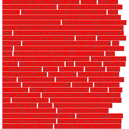
নতুন রাজনৈতিক শক্তির উদ্ভব: রাজনীতিতে নানা গুঞ্জন
নতুন স্বপ্ন
নয়াদিল্লি শেখ
হাসিনার ভারতে থাকার মেয়াদ বাড়িয়েছে
নরসিংদীর চরাঞ্চলে দুই পক্ষের সংঘর্ষে গুলিবিদ্ধ
হয়ে নিহত ২
নাইকো দুর্নীতি মামলায় খালেদা জিয়া সহ সকল আসামির খালাস
নাগরিক
ঐক্যের সভাপতি মাহমুদুর রহমান মান্না সম্প্রতি আওয়ামী লীগকে ভোটে আনার বিষয়ে
চলমান আলোচনা নিয়ে মন্তব্য করেছেন।
নাজমুলের চোখ এখন বিপিএল থেকে সরে গেছে
নাটোরে আজ শুক্রবার দুপুরে জুমার নামাজ পড়ে বাড়ি ফেরার পথে যুবলীগের নেতা আবদুর
রাজ্জাক
নাফ নদী থেকে ধরা পড়া চার জেলেকে পাঁচ দিনেও ফেরত দেয়নি আরাকান আর্মি"
নায়ক মান্নার জীবনী নিয়ে সিনেমা বানানোর পরিকল্পনা
নাহিদ ইসলামে
নিকগঞ্জে এমআরআই
যন্ত্র দুটি বন্ধ
নিজে গাড়ি চালিয়ে মাকে হাসপাতালে নিয়ে গেলেন তারেক রহমান
নিজে
নাচলেন
নির্বাচন দেওয়ার আগে সংস্কার সম্পন্ন করতে হবে: ইসলামী আন্দোলনের নায়েবে
আমির"
নির্বাচন প্রসঙ্গে ধূম্রজাল সৃষ্টি করেছে 'সংক্ষিপ্ত' ও 'বৃহৎ সংস্কার'
নির্বাচন
বিলম্বিত করার চেষ্টা জনগণ সহ্য করবে না: নজরুল ইসলাম খান
নির্বাচন বিলম্বিত করার যে
চেষ্টা চলছে
নির্বাচনে বিলম্ব মানবে না বিএনপি
নির্বাহী
নিষিদ্ধ করল ইসিবি
নিষ্পত্তির জন্য
২০ হাজার মামলা অপেক্ষমাণ
নিহত ৫৯"
নিহত অন্তত ৩৬
নীলা ইসরাফিল
নেইমারের
সঙ্গে আল হিলালের চুক্তি বাতিল
ন্যাশনাল জিওগ্রাফি
পঞ্চগড়ে তাপমাত্রা ১০ ডিগ্রি
সেলসিয়াস
পড়াশোনায় অমনোযোগিতা
পড়াশোনার চাপ বাড়ছে
পদত্যাগ করলেন উপদেষ্টা
নাহিদ ইসলাম
পদবঞ্চনা নিয়ে বিক্ষোভ ও মারামারি"
পরবর্তীতে মৃত্যু
পরিশোধিত হয়েছে
২৪২ কোটি ডলার"
পরীমণির বিরুদ্ধে গ্রেফতারি পরোয়ানা জারি
পরে উদ্ধার"
পর্তুগালের
পরাজয়; শেষ আটে স্পেন""
পর্দা উন্মোচনের অপেক্ষায় টোকিও আন্তর্জাতিক চলচ্চিত্র
উৎসব
পর্যটকদের কাটল নির্ঘুম রাত
পশ্চিম ইরাকের আনবার প্রদেশে ১৭ বছর বয়সী হুদার
(ছদ্মনাম) জীবনের কাহিনি
পাকিস্তান
পাকিস্তান বিমানবাহিনী চ্যাম্পিয়নস ট্রফির
উদ্বোধনী অনুষ্ঠানে কী প্রদর্শন করবে?
পাকিস্তানে ট্রেনের সব জিম্মি উদ্ধার
পাকিস্তানের দক্ষিণ ওয়াজিরিস্তানে কারফিউ আরোপ
পাকিস্তানের প্রধানমন্ত্রীর খালেদা
জিয়াকে সুস্থতার শুভেচ্ছা জানিয়ে চিঠি
পাচার হওয়া অর্থ ফিরিয়ে আনার জন্য কানাডার
সহযোগিতা প্রার্থনা প্রধান উপদেষ্টার
পাঠ্যবই বিতরণের আগে নোট-গাইড ছাপা বন্ধের