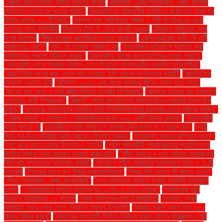
"মন্ত্রীর বাড়ির সামনে বৃষ্টিতে দাঁড়িয়ে ছিলাম
"ময়নামতি ওয়ার সিমেট্রিতে একটি জাপানি
সৈনিকের দেহাবশেষ পাওয়া যায়নি"
"ময়মনসিংহে আজহারীর মাহফিলে মুঠোফোন হারানোর
ঘটনায় থানায় ২০০টি জিডি"
"মামুনুল হক: সচিবালয়ে আগুন ও টঙ্গী হত্যাকাণ্ড একে
অপরের সাথে সম্পর্কিত
"মিরপুরে চাঁদা না পেয়ে মার্কেট ভাঙচুর
"মিরপুরে সাকিবের খেলা
বন্ধে বিক্ষোভ
"মির্জা ফখরুল আগামীকাল লন্ডন যাচ্ছেন"
"মেসি-সুয়ারেজ জুটি: কি এটি
সর্বকালের সেরা?"
"যদি এই সরকার পরাজিত হয়
"যুক্তরাজ্য রাশিয়াকে সহায়তা করা
ব্যক্তিদের প্রবেশ নিষিদ্ধ করছে"
"যুক্তরাষ্ট্র অবৈধ বাংলাদেশিদের ফেরত পাঠাবে"
"যুক্তরাষ্ট্র থেকে সামরিক বিমানে দেশে ফিরলেন নথিপত্রহীন ভারতীয় অভিবাসীরা"
"রাজনৈতিক দলের কাছ থেকে নাম চেয়েছে ইসি গঠনের অনুসন্ধান কমিটি"
"রাজনৈতিক
বক্তব্য এড়াতে চাই
"রাশিফল ২০২৪: এই বছরে আপনার জীবন কেমন হতে পারে"
"রাশেদ খান মেনন ও তাঁর স্ত্রীর বিদেশে যাত্রায় নিষেধাজ্ঞা"
"রাহুলের তুলনায় বড় ব্যবধানে
ওয়েনাডে জয়ী প্রিয়াঙ্কা"
"রিজভী: ভারত বাংলাদেশের সার্বভৌমত্বে সরাসরি হস্তক্ষেপ
করছে"
"রূপগঞ্জে ডাকাতদের হামলায় ঢাকা বিশ্ববিদ্যালয়ের ছাত্রের চোখে গুরুতর আঘাত"
"রেকর্ড মুনাফা ও লভ্যাংশ: শেয়ারধারীদের জন্য ৯৭৫ কোটি টাকার ঘোষণা"
"রেস্তোরাঁয়
ভ্যাট বাড়ছে না
"রৌমারীতে কৃষক সমাবেশে হামলার নিন্দা জানালো গণতন্ত্র মঞ্চ"
"লাঠি
দিয়ে ভর দিয়ে টিসিবির ট্রাক খুঁজছেন বিল্লাল সরদার"
"লিভারপুল কখন চ্যাম্পিয়ন হবে?"
"শত বছর আগে ঢাকায় ইফতার ও সাহ্‌রি"
"শহীদ বুদ্ধিজীবী শামসুজ্জোহার মৃত্যুদিবসকে
জাতীয় শিক্ষক দিবস হিসেবে ঘোষণা করার দাবি"
"শহীদ মিনারে ৬ দফা দাবিতে চাকরিচ্যুত
বিডিআর সদস্যদের অবস্থান ধর্মঘট"
"শাহবাগে শহীদ পরিবারের সদস্যদের সাড়ে ৫ ঘণ্টা
অবরোধ
"শিশুদের জন্য ফ্লু টিকার প্রয়োজনীয়তা"
"শিশুর দাঁত নড়লে কী করতে হবে?"
"শীতে ব্যাডমিন্টন খেলার উপকারিতা"
"শেখ হাসিনাকে থামাতে ঢাকায় ভারতীয় দূতাবাসে
তলব"
"শেয়ারবাজারে মূলধনি মুনাফার কর ১৫% এ নেমে এসেছে"
"শ্রমিকেরা দাবি
করছেন অতিরিক্ত ১০ শতাংশ
"সবুজ আপেলের নানা উপকারিতা"
"সংযুক্ত আরব
আমিরাত সফর শেষে দেশে ফিরলেন প্রধান উপদেষ্টা"
"সরকার প্রতি ডজন ডিম ১৩০
টাকায় বিক্রি করবে"
"সরকারের আওয়ামী লীগকে নিষিদ্ধ করার কোনো পরিকল্পনা নেই: