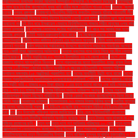
প্রাণিসম্পদ উপদেষ্টা ফরিদা আখতার সম্প্রতি ফেসবুকে যে পোস্টটি দিয়েছেন
থাইল্যান্ডে
৬ মাস ধরে নিখোঁজ বাংলাদেশি যুবক থাই নারীর সঙ্গে হোটেলে পাওয়া গেল!
থাকছে ‘জুলাই
চত্বর’
দশরথ রঙ্গশালা
দিনাজপুরে বিএনপির মিছিলে ককটেল হামলার ঘটনায় আওয়ামী লীগ
দিল্লির মুখ্যমন্ত্রী হিসেবে শপথ নিলেন বিজেপি নেত্রী রেখা গুপ্ত
দীর্ঘদিন অল্প অল্প জ্বর -
অবহেলা নয়
দুই দিন ধরে ইসরায়েল যেভাবে ফিলিস্তিনের গাজার নিরীহ মানুষের ওপর বর্বর
হামলা চালাচ্ছে
দুই দেশের নেতাদের কঠোর প্রতিক্রিয়া"
দুই বছর পর আবার শুরু হলো
জাহাজ রপ্তানি
দুটোই সমান গুরুত্বপূর্ণ মনে করে"
দুধ বিক্রেতা থেকে সেনার
লেফটেন্যান্ট!
দুর্নীতি দমন কমিশন (দুদক) এর আবেদন অনুযায়ী
দুর্নীতি দমন কমিশন
(দুদক) গতকাল
দুর্বল ব্যাংকের গ্রাহকদের উদ্দেশে বাংলাদেশ ব্যাংকের গভর্নরের আশ্বাস
দেড় কোটি টাকা আত্মসাতের অভিযোগ"
দেশকে ধ্বংসের পথে নিয়ে গিয়ে আ.লীগ নেতারা
পালিয়েছেন"
দেশীয় সয়াবিনের ৮০ শতাংশ উৎপাদিত হয় যে জেলা থেকে
দেশে দেশে
রমজান পালনে সাংস্কৃতিক ভিন্নতা
দেশে প্রথমবারের মতো উদযাপিত হচ্ছে কৃষক দিবস
দেশের ১১টি শিক্ষা বোর্ডের অধীনে অনুষ্ঠিত এ বছরের এইচএসসি ও সমমান পরীক্ষার
ফলাফল মঙ্গলবার (১৫ অক্টোবর) প্রকাশিত হবে
দেশের অর্থনীতি উল্টো পথে যাচ্ছে
দেশের
প্রথম প্রযুক্তিনির্ভর অ্যানিম্যাল ওয়েলফেয়ার প্ল্যাটফর্ম 'পেটগো'
দেশের বাজারে সোনার
দাম প্রতি ভরি ২ হাজার ৬১৩ টাকা বাড়ছে। এর ফলে ভালো মানের এক ভরি সোনার দাম
হবে ১ লাখ ৫৩ হাজার টাকা
দেশের বিভিন্ন স্থানে ভূমিকম্প অনুভূত
দেশের সবচেয়ে
দারিদ্র্যপ্রবণ বিভাগ হিসেবে পরিচিত ছিল
দৈনিক রেকর্ড সংখ্যক বাংলাদেশিকে ভিসা দিচ্ছে
সৌদি আরব
দোকানের ভবিষ্যৎ
দৌলতদিয়ায় ৭৩ হাজার টাকায় বিক্রি হলো
দ্বিতীয় পুত্রের
মা হলেন অভিনেত্রী প্রসূন
দ্য ইউএস এজেন্সি ফর গ্লোবাল মিডিয়া (ইউএসএজিএম)
ধর্ষণ
ধান
ধান উপদেষ্টা শফিকুল আলম জানিয়েছেন
নটর ডেম ইউনিভার্সিটি বাংলাদেশ
(এনডিইউবি)-এর দ্বিতীয় সমাবর্তন অনুষ্ঠিত হয়েছে আজ
নতুন টাকায় আর থাকবে না শেখ
মুজিবুর রহমানের ছবি।
নতুন দল
নতুন দলে গণ অধিকার পরিষদের ২০ নেতা
নতুন দলের
আত্মপ্রকাশে নেতাদের বড় জমায়েত নিয়ে উদ্বেগ
নতুন প্যাকেজ ঘোষণা
নতুন বছরে
হোয়াটসঅ্যাপের নতুন ফিচারগুলির উপহার
নতুন বাণিজ্য যুদ্ধের মুখোমুখি যুক্তরাষ্ট্র ও চীন