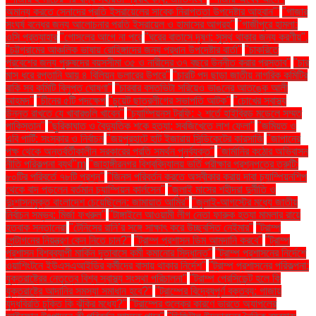
অমান্য করতে সেনাদের প্রতি ইসরায়েলের সাবেক নিরাপত্তা উপদেষ্টার আহ্বান"'
"গাজার
সংঘর্ষ বন্ধের জন্য আলোচনার প্রতি ইসরায়েল ও হামাসের আগ্রহ"
"গাজীপুরে হামলা:
ওসি প্রত্যাহার
"গোসলের আগে না পরে
"ঘরের বাতাসে দূষণ: সুস্থ থাকার জন্য করণীয়".
"চট্টগ্রামের আঞ্চলিক ভাষায় রোহিঙ্গাদের জন্য প্রধান উপদেষ্টার বার্তা"
"চাকরিতে
প্রবেশের জন্য পুরুষদের বয়সসীমা ৩৫ ও নারীদের ৩৭ বছরে উন্নীত করার প্রস্তাব"
"চার
মাস ধরে রপ্তানি আয় ৪ বিলিয়ন ডলারের উপরে"
"চারটি পদ ছাড়া জাতীয় নাগরিক কমিটির
বাকি সব কমিটি বিলুপ্ত ঘোষণা"
"চারবার বসতভিটা সরিয়েও ভাঙনের আতঙ্কে আলী
আহমদ"
"চীনের ৫টি পদক্ষেপ
"চুয়েট ছাত্রলীগের সভাপতি আটক"
"চোখের স্বাস্থ্য
উন্নত রাখতে যে খাবারগুলি খাবেন"
"চ্যাম্পিয়নস ট্রফি: ২ শর্তে হাইব্রিড মডেলে সম্মত
পাকিস্তান"
"ছুরিকাঘাত ও বৈদ্যুতিক শকে হত্যা: সবজিখেতে লাশ ফেলা"
"জমিয়ত ও
এবি পার্টি: সংস্কার ও নির্বাচন
"জয়পুরহাটে হাট ইজারায় সিন্ডিকেটের কারসাজি
"জাপানের
পক্ষ থেকে অন্তর্বর্তীকালীন সরকারের প্রতি সমর্থন পুনর্ব্যক্ত"
"জার্মানির কঠোর অভিবাসন
নীতি পরিকল্পনা ব্যর্থ"m
"জাহাঙ্গীরনগর বিশ্ববিদ্যালয় ভর্তি পরীক্ষার প্রশ্নপত্রে ত্রুটি:
৮০টির পরিবর্তে ৭৮টি প্রশ্ন"
"জিনস পরিবর্তন করতে অস্বীকার করায় দাবা চ্যাম্পিয়নশিপ
থেকে বাদ পড়লেন বর্তমান চ্যাম্পিয়ন কার্লসেন"
"জুলাই মাসের শহীদরা দুর্নীতি ও
দুঃশাসনমুক্ত বাংলাদেশ চেয়েছিলেন: জামায়াত আমির"
"জুলাই-আগস্টের মধ্যে জাতীয়
নির্বাচন সম্ভব: মির্জা ফখরুল"
"টাঙ্গাইলে আওয়ামী লীগ নেতা ফারুক হত্যা মামলার রায়ে
হতবাক সন্তানেরা
"টেনিসের রানি’র সঙ্গে সাক্ষাৎ করে উচ্ছ্বসিত নেইমার"
"ট্রাম্প
পেন্টাগনের নিয়ন্ত্রণ কেন নিতে চান?"
"ট্রাম্প প্রশাসন ডিম আমদানি করবে"
"ট্রাম্প
প্রশাসন বিশ্বব্যাপী মার্কিন দূতাবাসে কর্মী কমানোর সিদ্ধান্ত"
"ট্রাম্প প্রশাসনের নির্দেশে
ওয়াশিংটনে ইউএসএআইডির কর্মীদের বাসায় থাকার নির্দেশ"
"ট্রাম্প প্রশাসনের পরিকল্পনা:
যুক্তরাষ্ট্রের নেতৃত্বে বিশ্ব স্বাস্থ্য সংস্থা পরিচালনা"
"ট্রাম্প প্রেসিডেন্ট হলে কি
যুক্তরাষ্ট্রে আদানির সমস্যা সমাধান হবে?"
"ট্রাম্পের বিদ্বেষপূর্ণ বক্তব্য: গাজায়
যুদ্ধবিরতি চুক্তি কি ঝুঁকির মধ্যে?"
"ট্রাম্পের শুল্কের কারণে ভারতে অ্যাপলের