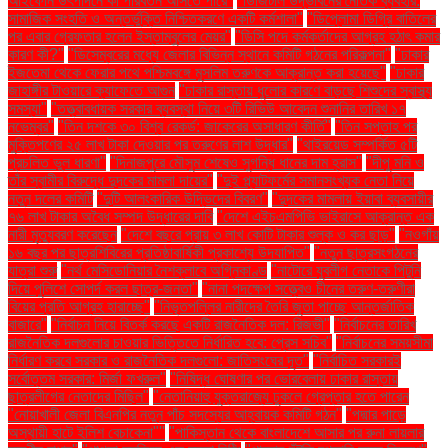
আইফোন উৎপাদনে কী পরিবর্তন আসতে পারে"
"ডিজিটাল উদ্ভাবনের নৈতিক ব্যবহার:
সামাজিক সংহতি ও অন্তর্ভুক্তি নিশ্চিতকরণে একটি কর্মশালা"
"ডিপ্লোমা ডিগ্রি বাতিলের
পর এবার গ্রেফতার হলেন ইস্তাম্বুলের মেয়র"
"ডিসি পদে কর্মকর্তাদের আগ্রহ হঠাৎ কমার
কারণ কী?"
"ডিসেম্বরের মধ্যে জেলার বিভিন্ন স্থানে কমিটি গঠনের পরিকল্পনা"
"ঢাকার
ইজতেমা থেকে ফেরার পথে পশ্চিমবঙ্গে মুসলিম তরুণকে আক্রান্ত করা হয়েছে"
"ঢাকার
জাহাঙ্গীর টাওয়ারে ক্যাফেতে আগুন
"ঢাকার রাস্তায় ধুলোর কারণে বাড়ছে শিশুদের স্বাস্থ্য
সমস্যা"
"তত্ত্বাবধায়ক সরকার ব্যবস্থা নিয়ে ৩টি রিভিউ আবেদন শুনানির তারিখ ১৭
নভেম্বর"
"তিন দশকে ৩০ বিশ্ব রেকর্ড: জাকেরের অসাধারণ কীর্তি"
"তিন সপ্তাহ পর
মুক্তিপণের ২৫ লাখ টাকা দেওয়ার পর তরুণের লাশ উদ্ধার"
"থাইরয়েড সম্পর্কিত ৫টি
প্রচলিত ভুল ধারণা"
"দিনাজপুরে মৌসুম শেষেও সুগন্ধি ধানের দাম হ্রাস"
"দীপু মনি ও
তাঁর স্বামীর বিরুদ্ধে দুদকের মামলা দায়ের"
"দুই প্ল্যাটফর্মের সমানসংখ্যক নেতা নিয়ে
নতুন দলের কমিটি
"দুটি আলংকারিক উদ্ভিদের বিবরণ"
"দুদকের মামলায় ইয়াবা ব্যবসায়ীর
৭৬ লাখ টাকার অবৈধ সম্পদ উদ্ধারের দাবি
"দেশে এইচএমপিভি ভাইরাসে আক্রান্ত এক
নারী মৃত্যুবরণ করেছেন
"দেশে বছরে প্রায় ৩ লাখ কোটি টাকার শুল্ক ও কর ছাড়"
"নওগাঁয়
১৬ বছর পর ছাত্রশিবিরের প্রতিষ্ঠাবার্ষিকী প্রকাশ্যে উদযাপিত"
"নতুন ছাত্রসংগঠনের
যাত্রা শুরু
"নর্থ মেসিডোনিয়ার নৈশক্লাবে অগ্নিকাণ্ড
"নাটোরে যুবলীগ নেতাকে পিটুনি
দিয়ে পুলিশে সোপর্দ করল ছাত্র-জনতা"
"নানা পদক্ষেপ সত্ত্বেও চীনের তরুণ-তরুণীরা
বিয়ের প্রতি আগ্রহ হারাচ্ছে"
"নিভৃতপল্লির নারীদের তৈরি জুতা পাচ্ছে আন্তর্জাতিক
বাজারে"
"নির্বাচন নিয়ে বিতর্ক করছে একটি রাজনৈতিক দল: রিজভী"
"নির্বাচনের তারিখ
রাজনৈতিক দলগুলোর চাওয়ার ভিত্তিতে নির্ধারিত হবে: প্রেস সচিব"
"নির্বাচনের সময়সীমা
নির্ধারণ করবে সরকার ও রাজনৈতিক দলগুলো: জাতিসংঘের দূত"
"নির্বাচিত সরকারই
সর্বোত্তম সরকার: মির্জা ফখরুল"
"নিষিদ্ধ ঘোষণার পর ভোরবেলায় ঢাকার রাস্তায়
ছাত্রলীগের নেতাদের মিছিল"
"নেতানিয়াহু যুক্তরাজ্যে ঢুকলে গ্রেপ্তার হতে পারেন
"নোয়াখালী জেলা বিএনপির নতুন পাঁচ সদস্যের আহ্বায়ক কমিটি গঠন"
"পদ্মার পাড়ে
অস্থায়ী হাটে ইলিশ বেচাকেনা"''
"পাকিস্তান থেকে বাংলাদেশে আসার পর রুনা লায়লার