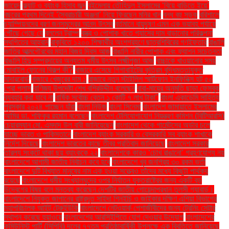
জায়েদ
ফ্ল্যাট ও ব্যাংক হিসাব জব্দ
বইমেলায় তৌহিদুল ইসলামের ‘বিয়ে বাড়িতে ইয়ে’
বছরের প্রথম দিনেই ‘স্বৈরাচারী অঞ্জনা’ নিয়ে ফিরছেন মনির খান
বন্ধ বহু সড়ক
বরিশালে
চ্যাম্পিয়নদের বরণ জনসমুদ্রের আনন্দ উৎসব
বর্তমানে বায়ুদূষণ এমন এক ভয়াবহ পর্যায়ে
পৌঁছে গেছে যে
বললেন ট্রাম্প
বস্ত্র ও পোশাক খাতে গ্যাসের দাম বাড়ানোর পরিকল্পনা
স্থগিতের আহ্বান
বাকৃবিতে ১২০০ শিক্ষার্থীর অংশগ্রহণে ছাত্রশিবিরের গণইফতার
বাঙালি
জাতির আত্মগৌরবের মহান বিজয় দিবস আজ
বাঙালি নারীর পোশাক এবং ফ্যাশন সচেতনতা
বাঙালি হিন্দু সম্প্রদায়ের অন্যতম ধর্মীয় উৎসব লক্ষ্মীপূজা আজ
বাচ্চাকে খাওয়ানোর সময়
মোবাইল ফোনের বিকল্প কী?
বাজারে এসেছে গিগাবাইটের কৃত্রিম বুদ্ধিমত্তাযুক্ত
মাদারবোর্ড
বাজারে খেজুরের দাম ১
বাজারে নতুন স্টাইলিশ স্মার্টফোন ইনফিনিক্স হট ৫০
প্রো প্লাস
বাণিজ্য উপদেষ্টা শেখ বশিরউদ্দীন বলেছেন
বাবা-মায়ের অনুমতি ছাড়া ফেসবুক
ব্যবহার করা যাবে না
বার্ষিক সর্বোচ্চ বেতন ১ কোটি ৭ লাখ টাকা"
বাংলা একাডেমি সাহিত্য
পুরস্কার ২০২৪ পাচ্ছেন যাঁরা
বাংলা নিউজ
বাংলা সিনেমা
বাংলাদেশ জামায়াতে ইসলামের
আমির ডা. শফিকুর রহমান বলেছেন
বাংলাদেশ টেলিযোগাযোগ নিয়ন্ত্রণ কমিশন (বিটিআরসি)
চেয়ারম্যান মো. এমদাদ উল বারী জানিয়েছেন
বাংলাদেশ থেকে গার্মেন্টসের অর্ডার চলে
যাচ্ছে ভারত ও পাকিস্তানে
বাংলাদেশ ব্যাংক সরকারি ও বেসরকারি সব ব্যাংক শাখাকে
নির্দেশ দিয়েছে
বাংলাদেশ ভারতের কাছে তীব্র প্রতিবাদ জানিয়েছে
বাংলাদেশ সরকার
তারল্য সংকটে থাকা ছয় ব্যাংককে ২২
বাংলাদেশকে কারও ‘চোখ রাঙানো’ গ্রহণযোগ্য নয়
বাংলাদেশে আগামী জাতীয় নির্বাচন কবে হবে
বাংলাদেশে খুব জনপ্রিয় ৩০ রকম ভর্তা
বাংলাদেশে দুটি বিখ্যাত মানুষের নাম এক হওয়া সত্ত্বেও তাঁদের মধ্যে কিছুটা পার্থক্য
রয়েছে
বাংলাদেশে ধর্মীয় সংখ্যালঘুদের ওপর নির্যাতন যুক্তরাষ্ট্রের জন্য একটি বড়
উদ্বেগের বিষয় বলে মন্তব্য করেছেন দেশটির জাতীয় গোয়েন্দাপ্রধান তুলসী গ্যাবার্ড।
বাংলাদেশে নিযুক্ত জাপানের রাষ্ট্রদূত সাইদা শিনইচি ও জাইকার দক্ষিণ এশিয়া বিভাগের
মহাপরিচালক আইট টেরুইউকি
বাংলাদেশে নেটওয়ার্ক পেশাজীবীদের জন্য ট্রেনিং সেন্টার
স্থাপন করেছে হুয়াওয়ে
বাংলাদেশের আরসিইপিতে যোগ দেওয়ার উদ্যোগ
বাংলাদেশের
কমিউনিস্ট পার্টি (সিপিবি) দলের ৭৭তম প্রতিষ্ঠাবার্ষিকী উপলক্ষে এক বিবৃতিতে জানিয়েছে