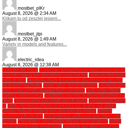
mostbet_plKr
August 8, 2026 @ 2:34 AM
Klikam tu od zeszlej jesieni...
mostbet_jtpi
August 8, 2026 @ 1:49 AM
Variety in models and features...
electric_rdea
August 8, 2026 @ 12:38 AM
. ডায়াবেটিস ঝুঁকি কমানো:
। সুনামগঞ্জের শান্তিগঞ্জ উপজেলার সাংহাই হাওরে চলমান এই
সড়ক নির্মাণ প্রকল্পের জন্য জমির ক্ষতিপূরণ দেওয়া দূরের বিষয়
''অরফানেজ ট্রাস্ট মামলায়
সাজার রায় বাতিল
''কক্সবাজারের টেকনাফ উপজেলার নাফ নদীর মোহনায় মাছ ধরতে গিয়ে
চার বাংলাদেশি মাঝি নিখোঁজ''
''খুলনায় ‘নাটুকে’ পার্কে জলবায়ু তহবিল''
''ঘন কুয়াশায় ঢাকায়
নামতে না পেরে ৬ ফ্লাইট diverted সিলেট ও কলকাতায়''
''চলতি অর্থবছরে জিডিপি
প্রবৃদ্ধি ৪ শতাংশ হতে পারে''
''চ্যাটজিপিটির নতুন সুবিধা: ডিপসিকের প্রতিযোগিতার মুখে
বিপ্লব''
''বাইডেনের জাতির উদ্দেশে বিদায়ী ভাষণে কী বললেন''
''যুক্তরাষ্ট্রে তৈরি পিস্তলে
খুন
''রাষ্ট্রীয় পৃষ্ঠপোষকতায় লুটপাটের পথ বন্ধ করতে হবে: সাংবাদিক নেতা আজিজ"
''সুন্দরবনে নৌকায় দুই মণ হরিণের মাংস ফেলে পালাল চোর শিকারিরা''
'টিউলিপের
পদত্যাগপত্রে কী লেখা ছিল''
'ঢাকা বিশ্ববিদ্যালয় কেন্দ্রীয় ছাত্র সংসদ নির্বাচন: একটি
বিশ্লেষণ''
'শিক্ষাপ্রতিষ্ঠানে ‘গোপন রাজনীতি’ নিষিদ্ধের আহ্বান ছাত্রদলের''
'সংবিধান
সংস্কার কমিশনের সুপারিশ সম্পর্কে বিএনপি
‘অস্ট্রেলিয়া প্রতি মিনিটে ভারতকে স্মরণ