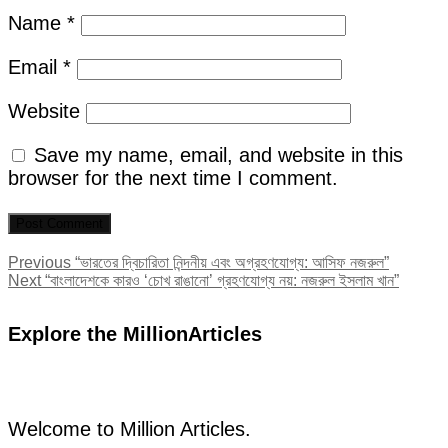
Name
*
Email
*
Website
Save my name, email, and website in this
browser for the next time I comment.
Post
Previous
Previous
“ভারতের দ্বিচারিতা নিন্দনীয় এবং অগ্রহণযোগ্য: আসিফ নজরুল”
Next
post:
Next
“বাংলাদেশকে কারও ‘চোখ রাঙানো’ গ্রহণযোগ্য নয়: নজরুল ইসলাম খান”
navigation
post:
Explore the MillionArticles
Welcome to Million Articles.