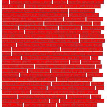
নির্দেশ
পাঠ্যবইয়ে র‍্যাপার সেজান ও হান্নান
পায়ের শিকল
পারমাণবিক আলোচনায় ইরানের
পাশে চীন ও রাশিয়া
পিকাসোর ‘উইমেন উইথ এ ওয়াচ’ নিলামে ১৪ কোটি ডলারে বিক্রি
পিঠের ব্যথা থেকে মুক্তি পেতে কীভাবে মোকাবিলা করবেন
পিলখানা হত্যাকাণ্ডের
পুনঃতদন্ত দ্রুত সম্পন্ন হবে: স্বরাষ্ট্র উপদেষ্টার ঘোষণা"
পুতিনের হানিট্র্যাপ কৌশল
পুতুলের বিরুদ্ধে চিঠি এখনও পায়নি পররাষ্ট্র মন্ত্রণালয়
পুরুষ যখন বাবা হন
পুরুষদের জন্য
শরীর সুস্থ রাখতে প্রয়োজনীয় খাবার
পুলিশকে হামলা করে ছিনিয়ে নেয়ার চেষ্টা"
পেছনে
ফেললেন রদ্রি
পেনাল্টি মিসের ম্যাচে রিয়ালের জয়
পেঁয়াজ ছাড়া রান্না!
পোষা কুকুরের জন্য
বিয়ে ভাঙলেন কনে!
প্রতারণা ঠেকাতে নতুন ভেরিফিকেশন ফিচার চালু করছে টেলিগ্রাম
প্রতি কেজি শুকনা শজন পাতা ৩৫০ থেকে ৪০০ টাকায় বিক্রি হয়।
প্রতিটি ব্যাংক শাখায়
স্কুল ব্যাংকিং চালুর জন্য একটি শিক্ষাপ্রতিষ্ঠান প্রতিষ্ঠা করতে হবে
প্রতিদিন ডিম খাওয়া:
ভালো না মন্দ
প্রতিষ্ঠানের প্রভাব নিয়ে গবেষণার জন্য তিন অর্থনীতিবিদ নোবেল পুরস্কার
পেলেন"
প্রথম আলোতে প্রকাশিত সংবাদ অনুযায়ী
প্রথমবার জুটি বাঁধছেন আয়ুষ্মান এবং
রাশমিকা
প্রথমবার বিমানে ভ্রমণ করছেন? প্রথমবার বিমানে ভ্রমণ করছেন? সঙ্গে যেসব
জিনিস নেবেন না
প্রধান উপদেষ্টার সময়সীমা মাথায় রেখে কাজ করছি: সিইসি"
প্রধান
নির্বাচন কমিশনার (সিইসি) এ এম এম নাসির উদ্দিন বলেছেন
প্রযুক্তি
প্রযুক্তি ব্যবহার
প্রশ্ন ইসলামী আন্দোলনের"
প্রাইমমুভার ও ট্রেইলরশ্রমিকদের আবারও কর্মবিরতি
প্রায়
১৯ লাখের মতো মানুষ
প্রায় এক মাস হলো
ফজলে করিমের দুই ছেলের বিদেশ যাওয়ার
ওপর নিষেধাজ্ঞা
ফাঙ্গাস বা ছত্রাকের আক্রমণ রোধের জন্য যা করতে হবে
ফার্মের ডিম না
দেশি ডিম: পুষ্টি ও উপকারিতায় কোনটি এগিয়ে?
ফার্মের মুরগির ডিমের দাম বৃদ্ধি
ফিজিওথেরাপি -গুরুত্বপূর্ণ চিকিৎসা পদ্ধতি
ফিফার বর্ষসেরা ভিনিসিয়ুস জুনিয়র
ফিলিস্তিনি
বন্দীদের মধ্যে কারা মুক্তি পেতে পারে?
ফিলিস্তিনে আল জাজিরার সম্প্রচার বন্ধ
ফুটবলে
গোলটাই থাকে বেশি মনে
ফেইসবুকে ছড়িয়ে পড়া যশোরের ভিডিওটি ছিল ‘যেমন খুশি
তেমন সাজো’
ফেব্রুয়ারিতে বিএনপির মাঠে নামার ঘোষণা
ফের উত্তাল সিরিয়া
ফেলানীর
পরিবারের দায়িত্ব নিলেন উপদেষ্টা আসিফ
ফেসবুক
ফ্যাশনে তাক লাগাতে পুরুষদের মানতে
হবে এই ১০ টিপস
ফ্রিদা এবং তার ব্যথার চিত্র
ফ্লোরিডায় নারীশক্তির মধ্যে সেরা