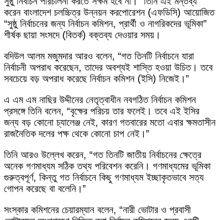
সুষ্ঠু নির্বাচন পরিচালনা করতে সক্ষম হবে না।” তিনি এই মন্তব্য
করেন বাংলাদেশ চলচ্চিত্র উন্নয়ন করপোরেশন (এফডিসি) আয়োজিত
“সুষ্ঠু নির্বাচনের জন্য নির্বাচন কমিশন, প্রার্থী ও নাগরিকদের ভূমিকা”
শীর্ষক ছায়া সংসদে (বিতর্ক) বক্তব্য দেওয়ার সময়।
বদিউল আলম মজুমদার আরও বলেন, “গত তিনটি নির্বাচনে যারা
নির্বাচনী অপরাধ করেছেন, তাদের অবশ্যই শাস্তি হওয়া উচিত। তবে
সবচেয়ে বড় অপরাধ করেছে নির্বাচন কমিশন (ইসি) নিজেই।”
এ এম এম নাছির উদ্দীনের নেতৃত্বাধীন নবগঠিত নির্বাচন কমিশন
প্রসঙ্গে তিনি বলেন, “বৃক্ষের পরিচয় তার ফলেই। তবে এই ইসির
জন্য বড় কোনো চ্যালেঞ্জ নেই, কারণ গতবারের মতো এবার ক্ষমতাসীন
রাজনৈতিক দলের পক্ষ থেকে কোনো চাপ নেই।”
তিনি আরও উল্লেখ করেন, “গত তিনটি জাতীয় নির্বাচনের ক্ষেত্রে
অনেক গণমাধ্যম সঠিক তথ্য পরিবেশন করেনি। গণমাধ্যমের ভূমিকা
গুরুত্বপূর্ণ, কিন্তু গত নির্বাচনে কিছু গণমাধ্যম ইচ্ছাকৃতভাবে সত্য
গোপন করেছে বা বলেনি।”
সংস্কার কমিশনের চেয়ারম্যান বলেন, “নারী ভোটার ও প্রবাসী