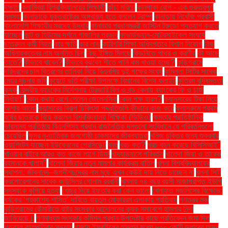
দক্ষতা
কলাম্বিয়া বিশ্ববিদ্যালয়ের শিক্ষার্থী
কাঁচা মরিচে
কানপাকা রোগ - এক গুরুত্বপুর্ণ
সমস্যা
কানাডাকে যুক্তরাষ্ট্রের অঙ্গরাজ্য হতে বললেন ট্রাম্প
কানাডায় নিখোঁজ প্রবাসী
বাংলাদেশি শিক্ষার্থীর মরদেহ উদ্ধার
কানাডার প্রধানমন্ত্রী জাস্টিন ট্রুডো পদত্যাগ করতে
যাচ্ছেন
কান্ট ও হিউমের দর্শনে গাজালির প্রভাব
কাভার্ডভ্যান-মোটরসাইকেল সংঘর্ষে
ছাত্রদল কর্মী নিহত
কার ক্ষতি
কার লাভ
কারিগরি শিক্ষা অধিদপ্তরে বিশাল নিয়োগ
কিছু
অধিনায়কত্বের নাম অনুমিত ছিল
কিছু ইঙ্গিত মিলছে
কিডনিতে পাথর ও করণীয়
কী আছে
তাতে?
কীভাবে খাবেন?
কীভাবে বুঝবেন শীতে পানি কম খাওয়া হচ্ছে?
কুড়িগ্রামে
দরিদ্রদের চাল বিতরণের তালিকা নিয়ে বিএনপির দুই পক্ষের সংঘর্ষ
কুমিল্লা সিটির সাবেক
মেয়র সূচনার জমি
কুয়েটে ভর্তি পরীক্ষা উপলক্ষে বিমানের বিশেষ ফ্লাইট
কৃত্রিম বুদ্ধিমত্তা
কৃষক
কেন্দ্রীয় ব্যাংকের নির্দেশনায় ট্রেজারি বিল ও বন্ড কেনায় ব্যাংকের ফি ও চার্জ
নির্ধারণ"
কোন কথায় রেগে গেলেন জেলেনস্কি
কোন পক্ষ হারল?
ক্যানসারের টিকা নিয়ে
আশার আলো
ক্যান্সারের বিকল্প চিকিৎসা পদ্ধতিগুলি কীভাবে কাজ করে
ক্লাসরুমে প্রথম
বর্ষের ছাত্রকে বিয়ে করলেন বিশ্ববিদ্যালয় শিক্ষিকা (ভিডিও)
ক্ষমতার প্রাতিষ্ঠানিক
ভারসাম্য প্রতিষ্ঠায় বিএনপিসহ প্রধান রাজনৈতিক দলগুলো সংবিধানে যে পরিবর্তনগুলো
চেয়েছিল
ক্ষুদ্র নৃ-তাত্বিক জনগোষ্ঠী চাকমাদের জীবনযাত্রা
খনিজ চুক্তির জন্য শুক্রবার
ওয়াশিংটন যাচ্ছেন ইউক্রেনের প্রেসিডেন্ট
খবর
খরচ কত?
খরচ বহন করেছে বিসিসিআই"
খাওয়ার বাইরে আরও কত কাজে লাগে ডিম!
খাদ্যাভ্যাসে পরিবর্তন
খালেদা জিয়া ও তারেক
রহমানকে খালাস''
খালেদা জিয়ার নতুন মামলার কার্যক্রম বাতিল
খুলনা বিশ্ববিদ্যালয়ের
স্থাপনা: জীবনানন্দ–জগদীশচন্দ্রের নাম মুছে এখন কেউই দায় নিতে চাচ্ছেন না
খুলনা সিটি
করপোরেশনের সাবেক কাউন্সিলর গোলাম রব্বানী
খুলনায় ৭৪ বছর বয়সী সাজাপ্রাপ্ত ইউপি
সদস্যকে কুপিয়ে হত্যা
খেজুর দিয়ে ইফতার করা কেন ভালো
খেলাফত মজলিসের বিক্ষোভ:
ধর্ষকের ‘প্রকাশ্যে শাস্তি’ দাবিতে বায়তুল মোকাররম এলাকায় প্রতিবাদ
গণতন্ত্র মঞ্চ
কুড়িগ্রামের রৌমারীতে রাষ্ট্র সংস্কার আন্দোলনের কৃষক সমাবেশে হামলার নিন্দা
জানিয়েছে।
গণমাধ্যম সংস্কার কমিশন প্রধান উপদেষ্টার কাছে প্রতিবেদন জমা দিল
গতকাল বৃহস্পতিবার সন্ধ্যায়
গাজায় ইসরাইলের হামলার মধ্যে ৮০০ কোটি ডলারের অস্ত্র