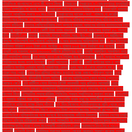
স্টারলিংক বাংলাদেশে এলে কী সুফল মিলবে
ইসরায়েল
ইসরায়েল ও হেজবুল্লাহর যুদ্ধবিরতি
চুক্তি সম্পর্কিত যা জানা যাচ্ছে
ইসরায়েল মাইকে আজান নিষিদ্ধ করল
ইসরায়েলি হামলায়
বৈরুতে আবাসিক ভবনে ১১ জন নিহত
ইসরায়েলের সাবেক সেনা: 'গাজায় যা করেছি
উইন্ডিজের বিপক্ষে বড় হার বাংলাদেশের
উড়িরচরে পরিবার কল্যাণকেন্দ্র পরিণত হয়েছে
পুলিশ ফাঁড়িতে
উত্তর মেসিডোনিয়ায় নৈশ ক্লাবে ভয়াবহ আগুনের ঘটনায় হতাহতদের নিয়ে
উত্তরা ব্যাংক দেবে ১৪৫ কোটি টাকা নগদ লভ্যাংশ
উত্তরা ব্যাংকের মুনাফা ৫০ শতাংশ
বৃদ্ধি
উত্তীর্ণ ৮৩
উদ্ধার
উপদেষ্টা হাসান আরিফ আর বেঁচে নেই
উরুগুয়ে ও ব্রাজিলের
বিপক্ষে শক্তিশালী দল ঘোষণা মেসিদের
এ আর রহমানের পারিশ্রমিক কত
এ বছর ফিতরার
সর্বনিম্ন পরিমাণ ১১০ টাকা এবং সর্বোচ্চ ২ হাজার ৮০৫ টাকা নির্ধারণ করা হয়েছে
এআই
এআই এর প্রভাব: গুগল ৩০০০০ কর্মীকে ছাঁটাইয়ের পথে
এআই প্রযুক্তি সম্বলিত নতুন
দুটি ল্যাপটপ বাজারে
এক ম্যাচ হাতে রেখে সিরিজ জয় টাইগারদের
একই অ্যাপে সব সেবা:
পর্যটকদের জন্য নতুন উদ্যোগ
একটি আন্দোলন
একটি বই
একটি বার্গারের দাম ৫ লাখ
একদিনে সর্বোচ্চ ওমরাহ যাত্রী প্রবাহের রেকর্ড
এখন আর না খেয়ে থাকতে হয় না
এবং
তারুণ্যের দ্রোহ
এবার চীন-রাশিয়া থেকেও ছড়ানো হচ্ছে গুজব: শফিকুল আলম
এবার
পাকিস্তানে শহীদ বুদ্ধিজীবী দিবস পালিত
এবারের আইপিএলে কোন দলের নেতৃত্বে
আছেন কে?.
এবি পার্টিতে যোগ দিলেন বিশিষ্ট ব্যবসায়ী আবু রাইয়ান আশয়ারী
এয়ার
অ্যাম্বুলেন্সে ঢাকার হজরত শাহজালাল বিমানবন্দর ত্যাগ করে লন্ডনের পথে রওনা হলেন
খালেদা জিয়া
এশিয়াটিক ল্যাবরেটরিজ লিমিটেড প্রথম প্রান্তিকে মুনাফা করেছে
এসএসসি
ও সমমান পরীক্ষা শুরু হবে ১০ এপ্রিল
এসএসসি ফরম পূরণের সময়সীমা বাড়ানো হয়েছে
এ্যানিকে পাঠানো হচ্ছে বিশ্ব সাঁতারে
ওই দিন বিকেলে অলিউল্লাহকে বাড়ি থেকে তুলে
নেয় পুলিশ
ওয়ালটন ফ্রিজ কিনে ২০ লাখ টাকা পেলেন কলেজ শিক্ষার্থী রাশেদ আলী
ওয়াশিংটনে হেলিকপ্টারের সঙ্গে সংঘর্ষে উড়োজাহাজ নদীতে বিধ্বস্ত
কমিশন দেশের চারটি
প্রদেশ গঠনের পরিকল্পনা করছে
কয়লা আমদানি না হওয়া পর্যন্ত বিদ্যুৎকেন্দ্র বন্ধ থাকবে
কয়লাসঙ্কটের কারণে বন্ধ মহেশখালী তাপবিদ্যুৎ কেন্দ্র
করমজলে তিন দিনে ৭৫০০
দর্শনার্থী
কর্ণফুলী টানেল
কলসিন্দুর গ্রামের অদম্য মেয়েরা আবারও প্রমাণ করেছে তাদের