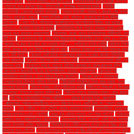
সম্মুখীন বাধার"
"পাগলা মসজিদে এক বস্তা চিঠি:
"পাবনার শুঁটকি রপ্তানি হচ্ছে বিদেশে"
"পুতিনের নতুন ধরনের আরও শক্তিশালী ক্ষেপণাস্ত্র ব্যবহারের হুমকি"
"পৃথিবীর
অভ্যন্তরীণ কেন্দ্রের আকৃতি বদলাচ্ছে"
"প্রধান উপদেষ্টা: সরকার এ বছরের শেষ নাগাদ
নির্বাচন আয়োজন করবে"
"প্রবল ঘূর্ণিঝড় 'দানা' আসন্ন: বাংলাদেশের জন্য ঝুঁকির
পর্যবেক্ষণ"
"প্রেস সচিব: সচিবালয়ে সাংবাদিকদের প্রবেশাধিকার সীমিত করা হয়েছে"
"ফিফা ও খেলোয়াড়-ক্লাবের সংঘাত
"ফ্যাসিবাদের পক্ষে লিখতে ব্যবহৃত কলম ভেঙে
দেওয়া হবে: হাসনাত আবদুল্লাহ"
"বইমেলায় ‘মবের’ মতো উসকানিমূলক পরিস্থিতি কেন
সৃষ্টি হলো
"বঙ্গোপসাগরে মাছ ধরার সময় মিয়ানমারের নৌবাহিনীর হাতে আটক ৫৬ জেলে"
"বছরের পর বছর মনে রাখা হবে তোমার অর্জন" – মুশফিককে নিয়ে তামিম
"বরিশাল শিক্ষা
বোর্ডে পাসের হার এবং জিপিএ-৫ বৃদ্ধির খবর"
"বাজারে উন্মোচন হলো সিটি গ্রুপের নতুন
পণ্য ‘টুটি টুইস্ট’"
"বাজেটে অর্থনৈতিক পুনরুদ্ধারে গুরুত্ব দেওয়ার আহ্বান সিপিডির"
"বাবা কারাগারে
"বায়ুদূষণে বিশ্বের পঞ্চম স্থানে ঢাকা
"বাংলাদেশ ডেভেলপমেন্ট পার্টি পেল
নিবন্ধন সনদ"
"বাংলাদেশ ব্যাংক: ব্যাংকে সাইবার আক্রমণের আশঙ্কাজনক বৃদ্ধি"
"বাংলাদেশে আওয়ামী লীগের অপ্রাসঙ্গিকতা: হাসনাত আবদুল্লাহ"
"বাংলাদেশের
পাঠ্যবইতে মানচিত্র ও তথ্য বিষয়ে চীনের আপত্তি"
"বিচারক ট্রাম্প প্রশাসনের
গণবরখাস্তের নির্দেশনা আটকে দিলেন"
"বিটিআরসি স্টারলিংক নিয়ে কাজ করছে: ইলন
মাস্কের উদ্যোগ"
"বিদেশ ভ্রমণে দেশি পর্যটকদের কমতি
"বিপিএলে ক্রিকেট ও সিনেমার
'বিস্ফোরণ' উপভোগ করছেন শাকিব খান"
"বিভিন্ন স্থানে খাবারের দোকান খোলা রাখতে
বাধা
"বিশ্বের সংঘাতজনিত ক্ষুধায় প্রতিদিন ২১ হাজার মানুষের মৃত্যু: অক্সফাম"
"বেক্সিমকোর শ্রমিক-কর্মচারীদের পাওনা পরিশোধে ৫২৫ কোটি টাকা ঋণ প্রদান করবে
সরকার"
"বোমা ফাটিয়ে ও গুলি চালিয়ে সোনার দোকানে ডাকাতি
"ব্যবসায়ীকে কোপানোর
ঘটনায় ছাত্রদল নেতা গ্রেপ্তার
"ভাঙা হাড় জোড়া লাগতে কেন সময় লাগে?"
"ভারতকে
পরাজিত করে সেমিফাইনালে বাংলাদেশ"
"ভালোবাসা দিবসে ‘তামাশা’ পোস্ট নিয়ে ব্যাখ্যা
দিলেন উপদেষ্টা ফরিদা আখতার"
"ভিনিসিয়ুসকে সৌদি ক্লাবে যাওয়া থেকে বিরত রাখতে
রিয়ালের নতুন কৌশল"
"মতলব উত্তরে ছাত্রদল নেত্রীর বাড়িতে অগ্নিসংযোগের ঘটনা"