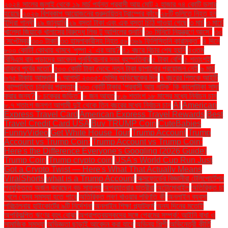
২০২৪ সালের জুলাই থেকে ১৯ মার্চ পর্যন্ত প্রবাসী আয় মোট ২ হাজার ৭৪ কোটি ডলার
হয়েছে
২০২৬ বিশ্বকাপ আয়োজনের গুরুদায়িত্ব ট্রাম্পের কাঁধে
২৮টি গুলিতে নিহত হন
ইন্দিরা গান্ধী
২৯ জানুয়ারি
২৯ বস্তা টাকা এবং এক বস্তা চিঠি পাওয়া গেছে
৩ মার্চ
৩ মার্চে
খালেদা জিয়াকে খালাসের বিরুদ্ধে লিভ টু আপিলের শুনানি
৩০ মিনিটে নিয়ন্ত্রণে আসে"
৩০
সেপ্টেম্বর
৩০০ টাকা!
৩৩ হামলাকারীসহ নিহত ৫৮
৩৬৯ ফিলিস্তিনি কারামুক্ত"
৪ দিনে
৮০০ কোটি! কোথায় থামবে 'পুষ্পা ২' এর আয়?
৪১ বছরে বিচার শেষ হয়নি
৪৩তম
বিসিএস বাদ পড়াদের আবেদন পুনর্বিবেচনার সভা বৃহস্পতিবার
৫ টাকা বেশি
৫ শতাংশই
থাকবে পূর্বের মতো"
৫০০ কোটি টাকা দেবে: নতুন টাকা ছাপানোর প্রয়োজন নেই
৬ মার্চ
৬৭৫ টাকায় আমদানি
৭ আগস্ট ২০০৫: মেসির অভিষেকের দিন
৭ বছরের শিশুকে আইটি
কোম্পানিতে চাকরির প্রস্তাব
৭৩০ কোটি টাকার ‘প্রবাসী আয় নাটক’ কি কালোটাকা সাদা
করার জন্য?
৮ চক্রের জড়িত"
৮ জন আহত
৮.৬ শতাংশ ১৮ মাসের মধ্যে নির্বাচন চান
৮.৭ শতাংশ জনগণ আগামী দুই থেকে তিন বছরের মধ্যে নির্বাচন চান
AI
American
Express Travel Card
American Express Travel Rewards
Best
Travel Credit Card USA
Buy TRUMP Coin
CuteBabies
FunnyVideo
Get White House Tour
Trump Account
Trump
Account vs Trump Coin:
Trump Account vs Trump Coin:
Here's the Difference Everyone's Googling (2026 Guide)
Trump Coin
Trump crypto coin
USA's World Cup Run Just
Got a Crypto Twist — Here's What That Actually Means
ViralShorts
what is a Trump Account
অক্সফোর্ডের বিজ্ঞানীরা টেলিপোর্টেশন
প্রযুক্তিতে অর্জন করেছেন বড় সাফল্য
অগ্রযাত্রার যাত্রীরা
অটোমোবাইল
অতিরিক্ত চা
খেলে যেসব সমস্যা হতে পারে
অতিরিক্ত লবণ খাওয়ার পরিণতি কী
অনলাইন ব্যবসা
পরিচালনায় হাইকোর্টের ৯টি নির্দেশনা
অনলাইন শিক্ষা প্ল্যাটফর্ম
অন্য দিনের মতোই
অপরিকল্পিত ঋণের বৃহৎ বোঝা
অপ্রাপ্তবয়স্কদের সঙ্গে প্রেমের সম্পর্ক: আইনি বাধা ও
সামাজিক সমস্যা
অভিজ্ঞতা ছাড়াই আবেদন করা যাবে
অভিনয় শিল্পী
অভিনেত্রী কীর্তি