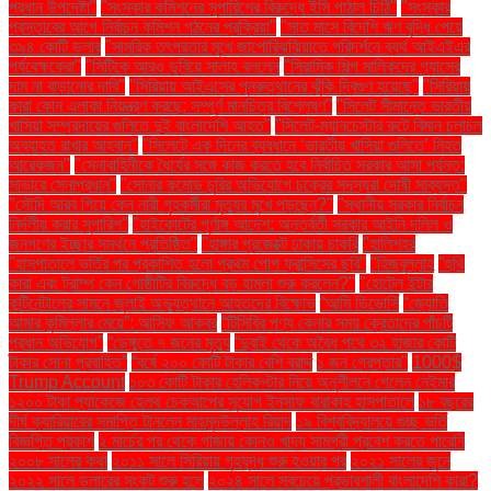
প্রধান উপদেষ্টা"
"সংস্কার কমিশনের সুপারিশের বিরুদ্ধে ইসি পাঠাল চিঠি"
"সংস্কার
প্রস্তাবের আগে নির্বাচন কমিশন গঠনের প্রক্রিয়া"
"সাত মাসে বিদেশি ঋণ বৃদ্ধি পেয়ে
৩৯৪ কোটি ডলার
"সামরিক তৎপরতার মুখে জাপোরিঝঝিয়াতে পরিদর্শনে ব্যর্থ আইএইএর
পর্যবেক্ষকেরা"
"সিটিকে আরও ডুবিয়ে সালাহ বললেন
"সিরামিক শিল্প মালিকদের গ্যাসের
দাম না বাড়ানোর দাবি"
"সিরিয়ায় আইএসের পুনরুত্থানের ঝুঁকি দ্বিগুণ হয়েছে"
"সিরিয়ায়
কারা কোন এলাকা নিয়ন্ত্রণ করছে: সম্পূর্ণ মানচিত্র বিশ্লেষণ"
"সিলেট সীমান্তে ভারতীয়
খাসিয়া সম্প্রদায়ের গুলিতে দুই বাংলাদেশি আহত"
"সিলেট-ম্যানচেস্টার রুটে বিমান চলাচল
অব্যাহত রাখার আহ্বান"
"সিলেটে এক দিনের ব্যবধানে ‘ভারতীয় খাসিয়া গু‌লিতে’ নিহত
আরেকজন"
"সেনাবাহিনীকে ধৈর্যের সঙ্গে কাজ করতে হবে নির্বাচিত সরকার আসা পর্যন্ত:
সাভারে সেনাপ্রধান"
"সোনার কমোড চুরির অভিযোগে চক্রের সদস্যরা দোষী সাব্যস্ত"
"সৌদি আরব গিয়ে কেন নারী গৃহকর্মীরা মৃত্যুর মুখে পড়ছেন?"
"স্থানীয় সরকার নির্বাচন
নির্দলীয় করার সুপারিশ"
"হাইকোর্টের পূর্ণাঙ্গ আদেশ: অন্তর্বর্তী সরকার আইনি দলিল ও
জনগণের ইচ্ছার সমর্থনে প্রতিষ্ঠিত"
"হাঙ্গার প্রজেক্টে ঢাকায় চাকরি
"হালিশহর
"হাসপাতালে ভর্তির পর প্রকাশিত হলো প্রথম পোপ ফ্রান্সিসের ছবি"
"হিজবুল্লাহ
"হুথি
কারা এবং ট্রাম্প কেন গোষ্ঠীটির বিরুদ্ধে বড় হামলা শুরু করলেন?"
"হোটেল ইন্টার
কন্টিনেন্টালের সামনে জুলাই অভ্যুত্থানে আহতদের বিক্ষোভ
“আমি ডিভোর্সি
“জ্যোতি
আমার কুমিল্লার মেয়ে”: আসিফ আকবর
“টিসিবির পণ্য কেনার সময় ক্রেতাদের পাঁচটি
প্রধান অভিযোগ”
“ডেঙ্গুতে ৭ জনের মৃত্যু
“দুবাই থেকে অবৈধ পথে ৩২ হাজার কোটি
টাকার সোনা প্রবাহিত”
“বর্ষে ২০০ কোটি টাকার বেশি বরাদ্দ
১ জন গ্রেপ্তার"
1000$
Trump Account
১০৩ কোটি টাকার হেলিকপ্টার নিয়ে অনুশীলনে গেলেন নেইমার
১২০০ টাকা প্যাকেজে হেলথ চেকআপের সুযোগ ইনসাফ বারাকাহ হাসপাতালে
১৮ বছরের
দীর্ঘ ক্যারিয়ারের সমাপ্তি টানলেন মাহমুদউল্লাহ রিয়াদ
১৯ বিশ্ববিদ্যালয়ে গুচ্ছ ভর্তি
বিজ্ঞপ্তি প্রকাশ
২ মার্চের পর থেকে গাজায় কোনও খাদ্য সামগ্রী প্রবেশ করতে পারেনি
২০০৮ সালের কথা
২০১১ সালে সিরিয়ায় গৃহযুদ্ধ শুরু হওয়ার পর
২০২১ সালের জুনে
২০২২ সালে ডলারের সংকট শুরু হলে
২০২৪ সালে সবচেয়ে প্রভাবশালী বাংলাদেশি কারা?