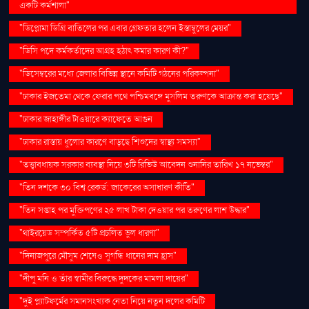
একটি কর্মশালা"
"ডিপ্লোমা ডিগ্রি বাতিলের পর এবার গ্রেফতার হলেন ইস্তাম্বুলের মেয়র"
"ডিসি পদে কর্মকর্তাদের আগ্রহ হঠাৎ কমার কারণ কী?"
"ডিসেম্বরের মধ্যে জেলার বিভিন্ন স্থানে কমিটি গঠনের পরিকল্পনা"
"ঢাকার ইজতেমা থেকে ফেরার পথে পশ্চিমবঙ্গে মুসলিম তরুণকে আক্রান্ত করা হয়েছে"
"ঢাকার জাহাঙ্গীর টাওয়ারে ক্যাফেতে আগুন
"ঢাকার রাস্তায় ধুলোর কারণে বাড়ছে শিশুদের স্বাস্থ্য সমস্যা"
"তত্ত্বাবধায়ক সরকার ব্যবস্থা নিয়ে ৩টি রিভিউ আবেদন শুনানির তারিখ ১৭ নভেম্বর"
"তিন দশকে ৩০ বিশ্ব রেকর্ড: জাকেরের অসাধারণ কীর্তি"
"তিন সপ্তাহ পর মুক্তিপণের ২৫ লাখ টাকা দেওয়ার পর তরুণের লাশ উদ্ধার"
"থাইরয়েড সম্পর্কিত ৫টি প্রচলিত ভুল ধারণা"
"দিনাজপুরে মৌসুম শেষেও সুগন্ধি ধানের দাম হ্রাস"
"দীপু মনি ও তাঁর স্বামীর বিরুদ্ধে দুদকের মামলা দায়ের"
"দুই প্ল্যাটফর্মের সমানসংখ্যক নেতা নিয়ে নতুন দলের কমিটি