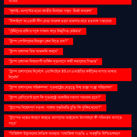
আমির"
"জুলাই-আগস্টের মধ্যে জাতীয় নির্বাচন সম্ভব: মির্জা ফখরুল"
"টাঙ্গাইলে আওয়ামী লীগ নেতা ফারুক হত্যা মামলার রায়ে হতবাক সন্তানেরা
"টেনিসের রানি’র সঙ্গে সাক্ষাৎ করে উচ্ছ্বসিত নেইমার"
"ট্রাম্প পেন্টাগনের নিয়ন্ত্রণ কেন নিতে চান?"
"ট্রাম্প প্রশাসন ডিম আমদানি করবে"
"ট্রাম্প প্রশাসন বিশ্বব্যাপী মার্কিন দূতাবাসে কর্মী কমানোর সিদ্ধান্ত"
"ট্রাম্প প্রশাসনের নির্দেশে ওয়াশিংটনে ইউএসএআইডির কর্মীদের বাসায় থাকার
নির্দেশ"
"ট্রাম্প প্রশাসনের পরিকল্পনা: যুক্তরাষ্ট্রের নেতৃত্বে বিশ্ব স্বাস্থ্য সংস্থা পরিচালনা"
"ট্রাম্প প্রেসিডেন্ট হলে কি যুক্তরাষ্ট্রে আদানির সমস্যা সমাধান হবে?"
"ট্রাম্পের বিদ্বেষপূর্ণ বক্তব্য: গাজায় যুদ্ধবিরতি চুক্তি কি ঝুঁকির মধ্যে?"
"ট্রাম্পের শুল্কের কারণে ভারতে অ্যাপলের আইফোন উৎপাদনে কী পরিবর্তন আসতে
পারে"
"ডিজিটাল উদ্ভাবনের নৈতিক ব্যবহার: সামাজিক সংহতি ও অন্তর্ভুক্তি নিশ্চিতকরণে