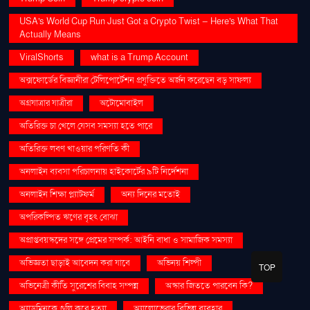
USA's World Cup Run Just Got a Crypto Twist — Here's What That
Actually Means
ViralShorts
what is a Trump Account
অক্সফোর্ডের বিজ্ঞানীরা টেলিপোর্টেশন প্রযুক্তিতে অর্জন করেছেন বড় সাফল্য
অগ্রযাত্রার যাত্রীরা
অটোমোবাইল
অতিরিক্ত চা খেলে যেসব সমস্যা হতে পারে
অতিরিক্ত লবণ খাওয়ার পরিণতি কী
অনলাইন ব্যবসা পরিচালনায় হাইকোর্টের ৯টি নির্দেশনা
অনলাইন শিক্ষা প্ল্যাটফর্ম
অন্য দিনের মতোই
অপরিকল্পিত ঋণের বৃহৎ বোঝা
অপ্রাপ্তবয়স্কদের সঙ্গে প্রেমের সম্পর্ক: আইনি বাধা ও সামাজিক সমস্যা
অভিজ্ঞতা ছাড়াই আবেদন করা যাবে
অভিনয় শিল্পী
TOP
অভিনেত্রী কীর্তি সুরেশের বিবাহ সম্পন্ন
অস্কার জিততে পারবেন কি?
অ্যাডমিনকে গুলি করে হত্যা
অ্যালোভেরার বিভিন্ন ব্যবহার