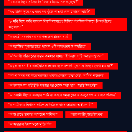
"৭ বদলি নিয়ে ব্রাজিল কি ফিফার নিয়ম ভঙ্গ করেছে?"
"৭০ মাইল দূরে ৪০ বছর পর খুঁজে পাওয়া গেল হারানো আংটি"
"৮ দবি নিয়ে কবি নজরুল বিশ্ববিদ্যালয়ের মিডিয়া স্টাডিজ বিভাগে শিক্ষার্থীদের
আন্দোলন"
"অন্তর্বর্তী সরকার যথাযথ পদক্ষেপ গ্রহণে ব্যর্থ
"অপরাজিতা ফুলের চায়ে পাবেন ৬টি অসাধারণ উপকারিতা"
"অভিবাসী পরিবারের সন্তান কমলার সামনে ইতিহাস সৃষ্টি করার সম্ভাবনা"
"অমুক ব্যবসায়ীর রাজনৈতিক দলের সঙ্গে সম্পর্ক: কেন এ বিষয়ে লেখা হয় না?"
"অযথা সময় নষ্ট করে সরকারে থাকার কোনো ইচ্ছা নেই: আসিফ নজরুল"
"আইনশৃঙ্খলা পরিস্থিতি সন্ধ্যার পর থেকে স্পষ্ট হবে: স্বরাষ্ট্র উপদেষ্টা"
"আওয়ামী লীগের অবস্থান স্পষ্ট না করলে যমুনা ঘেরাও করবে গণ অধিকার পরিষদ"
"আগামীকাল নির্বাচন কমিশনে বৈঠকে যাবে জামায়াতে ইসলামী"
"আজ রাতে ঢাকায় আসছেন সাকিব?"
"আজ লক্ষ্মীপূজার উৎসব"
"আজহারুল ইসলামকে মুক্তি দিন