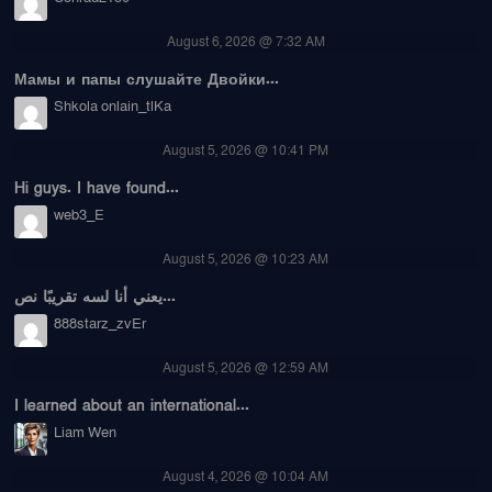
August 6, 2026 @ 7:32 AM
Мамы и папы слушайте Двойки...
Shkola onlain_tlKa
August 5, 2026 @ 10:41 PM
Hi guys. I have found...
web3_E
August 5, 2026 @ 10:23 AM
يعني أنا لسه تقريبًا نص...
888starz_zvEr
August 5, 2026 @ 12:59 AM
I learned about an international...
Liam Wen
August 4, 2026 @ 10:04 AM