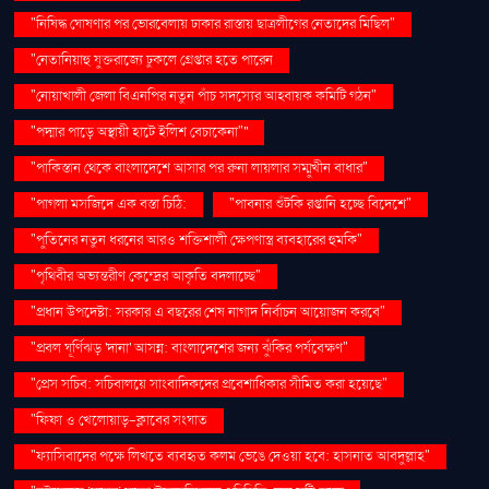
"নিষিদ্ধ ঘোষণার পর ভোরবেলায় ঢাকার রাস্তায় ছাত্রলীগের নেতাদের মিছিল"
"নেতানিয়াহু যুক্তরাজ্যে ঢুকলে গ্রেপ্তার হতে পারেন
"নোয়াখালী জেলা বিএনপির নতুন পাঁচ সদস্যের আহ্বায়ক কমিটি গঠন"
"পদ্মার পাড়ে অস্থায়ী হাটে ইলিশ বেচাকেনা"''
"পাকিস্তান থেকে বাংলাদেশে আসার পর রুনা লায়লার সম্মুখীন বাধার"
"পাগলা মসজিদে এক বস্তা চিঠি:
"পাবনার শুঁটকি রপ্তানি হচ্ছে বিদেশে"
"পুতিনের নতুন ধরনের আরও শক্তিশালী ক্ষেপণাস্ত্র ব্যবহারের হুমকি"
"পৃথিবীর অভ্যন্তরীণ কেন্দ্রের আকৃতি বদলাচ্ছে"
"প্রধান উপদেষ্টা: সরকার এ বছরের শেষ নাগাদ নির্বাচন আয়োজন করবে"
"প্রবল ঘূর্ণিঝড় 'দানা' আসন্ন: বাংলাদেশের জন্য ঝুঁকির পর্যবেক্ষণ"
"প্রেস সচিব: সচিবালয়ে সাংবাদিকদের প্রবেশাধিকার সীমিত করা হয়েছে"
"ফিফা ও খেলোয়াড়-ক্লাবের সংঘাত
"ফ্যাসিবাদের পক্ষে লিখতে ব্যবহৃত কলম ভেঙে দেওয়া হবে: হাসনাত আবদুল্লাহ"