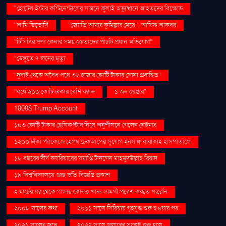
"হোটেল ইন্টার কন্টিনেন্টালের সামনে জুলাই অভ্যুত্থানে আহতদের বিক্ষোভ
“আমি ডিভোর্সি
“জ্যোতি আমার কুমিল্লার মেয়ে”: আসিফ আকবর
“টিসিবির পণ্য কেনার সময় ক্রেতাদের পাঁচটি প্রধান অভিযোগ”
“ডেঙ্গুতে ৭ জনের মৃত্যু
“দুবাই থেকে অবৈধ পথে ৩২ হাজার কোটি টাকার সোনা প্রবাহিত”
“বর্ষে ২০০ কোটি টাকার বেশি বরাদ্দ
১ জন গ্রেপ্তার"
1000$ Trump Account
১০৩ কোটি টাকার হেলিকপ্টার নিয়ে অনুশীলনে গেলেন নেইমার
১২০০ টাকা প্যাকেজে হেলথ চেকআপের সুযোগ ইনসাফ বারাকাহ হাসপাতালে
১৮ বছরের দীর্ঘ ক্যারিয়ারের সমাপ্তি টানলেন মাহমুদউল্লাহ রিয়াদ
১৯ বিশ্ববিদ্যালয়ে গুচ্ছ ভর্তি বিজ্ঞপ্তি প্রকাশ
২ মার্চের পর থেকে গাজায় কোনও খাদ্য সামগ্রী প্রবেশ করতে পারেনি
২০০৮ সালের কথা
২০১১ সালে সিরিয়ায় গৃহযুদ্ধ শুরু হওয়ার পর
২০২১ সালের জুনে
২০২২ সালে ডলারের সংকট শুরু হলে