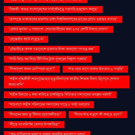
"রিজভী: ভারত বাংলাদেশের সার্বভৌমত্বে সরাসরি হস্তক্ষেপ করছে"
"রূপগঞ্জে ডাকাতদের হামলায় ঢাকা বিশ্ববিদ্যালয়ের ছাত্রের চোখে গুরুতর আঘাত"
"রেকর্ড মুনাফা ও লভ্যাংশ: শেয়ারধারীদের জন্য ৯৭৫ কোটি টাকার ঘোষণা"
"রেস্তোরাঁয় ভ্যাট বাড়ছে না
"রৌমারীতে কৃষক সমাবেশে হামলার নিন্দা জানালো গণতন্ত্র মঞ্চ"
"লাঠি দিয়ে ভর দিয়ে টিসিবির ট্রাক খুঁজছেন বিল্লাল সরদার"
"লিভারপুল কখন চ্যাম্পিয়ন হবে?"
"শত বছর আগে ঢাকায় ইফতার ও সাহ্‌রি"
"শহীদ বুদ্ধিজীবী শামসুজ্জোহার মৃত্যুদিবসকে জাতীয় শিক্ষক দিবস হিসেবে ঘোষণা
করার দাবি"
"শহীদ মিনারে ৬ দফা দাবিতে চাকরিচ্যুত বিডিআর সদস্যদের অবস্থান ধর্মঘট"
"শাহবাগে শহীদ পরিবারের সদস্যদের সাড়ে ৫ ঘণ্টা অবরোধ
"শিশুদের জন্য ফ্লু টিকার প্রয়োজনীয়তা"
"শিশুর দাঁত নড়লে কী করতে হবে?"
"শীতে ব্যাডমিন্টন খেলার উপকারিতা"
"শেখ হাসিনাকে থামাতে ঢাকায় ভারতীয় দূতাবাসে তলব"