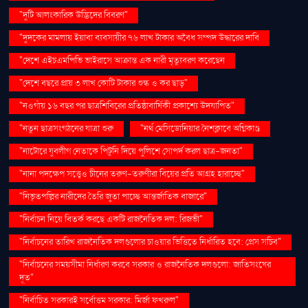
"দুটি আলংকারিক উদ্ভিদের বিবরণ"
"দুদকের মামলায় ইয়াবা ব্যবসায়ীর ৭৬ লাখ টাকার অবৈধ সম্পদ উদ্ধারের দাবি
"দেশে এইচএমপিভি ভাইরাসে আক্রান্ত এক নারী মৃত্যুবরণ করেছেন
"দেশে বছরে প্রায় ৩ লাখ কোটি টাকার শুল্ক ও কর ছাড়"
"নওগাঁয় ১৬ বছর পর ছাত্রশিবিরের প্রতিষ্ঠাবার্ষিকী প্রকাশ্যে উদযাপিত"
"নতুন ছাত্রসংগঠনের যাত্রা শুরু
"নর্থ মেসিডোনিয়ার নৈশক্লাবে অগ্নিকাণ্ড
"নাটোরে যুবলীগ নেতাকে পিটুনি দিয়ে পুলিশে সোপর্দ করল ছাত্র-জনতা"
"নানা পদক্ষেপ সত্ত্বেও চীনের তরুণ-তরুণীরা বিয়ের প্রতি আগ্রহ হারাচ্ছে"
"নিভৃতপল্লির নারীদের তৈরি জুতা পাচ্ছে আন্তর্জাতিক বাজারে"
"নির্বাচন নিয়ে বিতর্ক করছে একটি রাজনৈতিক দল: রিজভী"
"নির্বাচনের তারিখ রাজনৈতিক দলগুলোর চাওয়ার ভিত্তিতে নির্ধারিত হবে: প্রেস সচিব"
"নির্বাচনের সময়সীমা নির্ধারণ করবে সরকার ও রাজনৈতিক দলগুলো: জাতিসংঘের
দূত"
"নির্বাচিত সরকারই সর্বোত্তম সরকার: মির্জা ফখরুল"