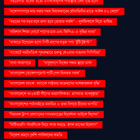
"বইমেলায় ‘মবের’ মতো উসকানিমূলক পরিস্থিতি কেন সৃষ্টি হলো
"বঙ্গোপসাগরে মাছ ধরার সময় মিয়ানমারের নৌবাহিনীর হাতে আটক ৫৬ জেলে"
"বছরের পর বছর মনে রাখা হবে তোমার অর্জন" – মুশফিককে নিয়ে তামিম
"বরিশাল শিক্ষা বোর্ডে পাসের হার এবং জিপিএ-৫ বৃদ্ধির খবর"
"বাজারে উন্মোচন হলো সিটি গ্রুপের নতুন পণ্য ‘টুটি টুইস্ট’"
"বাজেটে অর্থনৈতিক পুনরুদ্ধারে গুরুত্ব দেওয়ার আহ্বান সিপিডির"
"বাবা কারাগারে
"বায়ুদূষণে বিশ্বের পঞ্চম স্থানে ঢাকা
"বাংলাদেশ ডেভেলপমেন্ট পার্টি পেল নিবন্ধন সনদ"
"বাংলাদেশ ব্যাংক: ব্যাংকে সাইবার আক্রমণের আশঙ্কাজনক বৃদ্ধি"
"বাংলাদেশে আওয়ামী লীগের অপ্রাসঙ্গিকতা: হাসনাত আবদুল্লাহ"
"বাংলাদেশের পাঠ্যবইতে মানচিত্র ও তথ্য বিষয়ে চীনের আপত্তি"
"বিচারক ট্রাম্প প্রশাসনের গণবরখাস্তের নির্দেশনা আটকে দিলেন"
"বিটিআরসি স্টারলিংক নিয়ে কাজ করছে: ইলন মাস্কের উদ্যোগ"
"বিদেশ ভ্রমণে দেশি পর্যটকদের কমতি