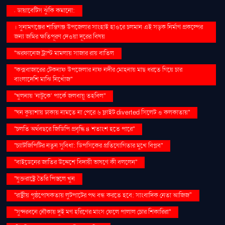
. ডায়াবেটিস ঝুঁকি কমানো:
। সুনামগঞ্জের শান্তিগঞ্জ উপজেলার সাংহাই হাওরে চলমান এই সড়ক নির্মাণ প্রকল্পের
জন্য জমির ক্ষতিপূরণ দেওয়া দূরের বিষয়
''অরফানেজ ট্রাস্ট মামলায় সাজার রায় বাতিল
''কক্সবাজারের টেকনাফ উপজেলার নাফ নদীর মোহনায় মাছ ধরতে গিয়ে চার
বাংলাদেশি মাঝি নিখোঁজ''
''খুলনায় ‘নাটুকে’ পার্কে জলবায়ু তহবিল''
''ঘন কুয়াশায় ঢাকায় নামতে না পেরে ৬ ফ্লাইট diverted সিলেট ও কলকাতায়''
''চলতি অর্থবছরে জিডিপি প্রবৃদ্ধি ৪ শতাংশ হতে পারে''
''চ্যাটজিপিটির নতুন সুবিধা: ডিপসিকের প্রতিযোগিতার মুখে বিপ্লব''
''বাইডেনের জাতির উদ্দেশে বিদায়ী ভাষণে কী বললেন''
''যুক্তরাষ্ট্রে তৈরি পিস্তলে খুন
''রাষ্ট্রীয় পৃষ্ঠপোষকতায় লুটপাটের পথ বন্ধ করতে হবে: সাংবাদিক নেতা আজিজ"
''সুন্দরবনে নৌকায় দুই মণ হরিণের মাংস ফেলে পালাল চোর শিকারিরা''