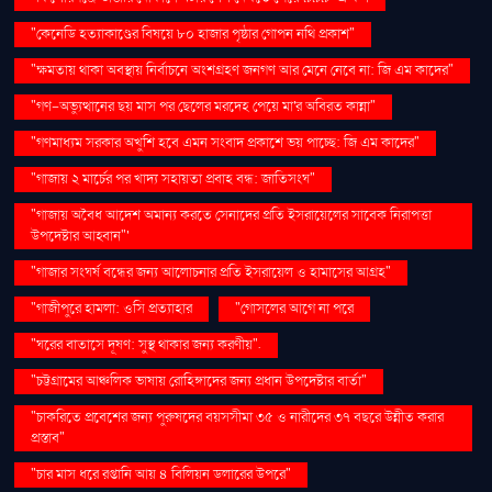
"কেনেডি হত্যাকাণ্ডের বিষয়ে ৮০ হাজার পৃষ্ঠার গোপন নথি প্রকাশ"
"ক্ষমতায় থাকা অবস্থায় নির্বাচনে অংশগ্রহণ জনগণ আর মেনে নেবে না: জি এম কাদের"
"গণ–অভ্যুত্থানের ছয় মাস পর ছেলের মরদেহ পেয়ে মা'র অবিরত কান্না"
"গণমাধ্যম সরকার অখুশি হবে এমন সংবাদ প্রকাশে ভয় পাচ্ছে: জি এম কাদের"
"গাজায় ২ মার্চের পর খাদ্য সহায়তা প্রবাহ বন্ধ: জাতিসংঘ"
"গাজায় অবৈধ আদেশ অমান্য করতে সেনাদের প্রতি ইসরায়েলের সাবেক নিরাপত্তা
উপদেষ্টার আহ্বান"'
"গাজার সংঘর্ষ বন্ধের জন্য আলোচনার প্রতি ইসরায়েল ও হামাসের আগ্রহ"
"গাজীপুরে হামলা: ওসি প্রত্যাহার
"গোসলের আগে না পরে
"ঘরের বাতাসে দূষণ: সুস্থ থাকার জন্য করণীয়".
"চট্টগ্রামের আঞ্চলিক ভাষায় রোহিঙ্গাদের জন্য প্রধান উপদেষ্টার বার্তা"
"চাকরিতে প্রবেশের জন্য পুরুষদের বয়সসীমা ৩৫ ও নারীদের ৩৭ বছরে উন্নীত করার
প্রস্তাব"
"চার মাস ধরে রপ্তানি আয় ৪ বিলিয়ন ডলারের উপরে"