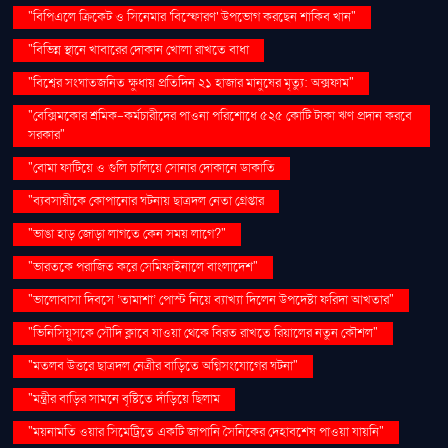
"বিপিএলে ক্রিকেট ও সিনেমার 'বিস্ফোরণ' উপভোগ করছেন শাকিব খান"
"বিভিন্ন স্থানে খাবারের দোকান খোলা রাখতে বাধা
"বিশ্বের সংঘাতজনিত ক্ষুধায় প্রতিদিন ২১ হাজার মানুষের মৃত্যু: অক্সফাম"
"বেক্সিমকোর শ্রমিক-কর্মচারীদের পাওনা পরিশোধে ৫২৫ কোটি টাকা ঋণ প্রদান করবে
সরকার"
"বোমা ফাটিয়ে ও গুলি চালিয়ে সোনার দোকানে ডাকাতি
"ব্যবসায়ীকে কোপানোর ঘটনায় ছাত্রদল নেতা গ্রেপ্তার
"ভাঙা হাড় জোড়া লাগতে কেন সময় লাগে?"
"ভারতকে পরাজিত করে সেমিফাইনালে বাংলাদেশ"
"ভালোবাসা দিবসে ‘তামাশা’ পোস্ট নিয়ে ব্যাখ্যা দিলেন উপদেষ্টা ফরিদা আখতার"
"ভিনিসিয়ুসকে সৌদি ক্লাবে যাওয়া থেকে বিরত রাখতে রিয়ালের নতুন কৌশল"
"মতলব উত্তরে ছাত্রদল নেত্রীর বাড়িতে অগ্নিসংযোগের ঘটনা"
"মন্ত্রীর বাড়ির সামনে বৃষ্টিতে দাঁড়িয়ে ছিলাম
"ময়নামতি ওয়ার সিমেট্রিতে একটি জাপানি সৈনিকের দেহাবশেষ পাওয়া যায়নি"