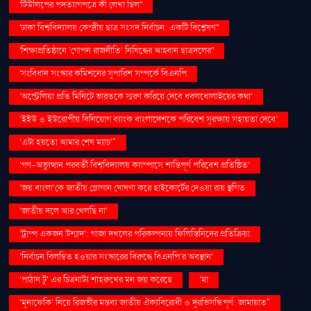
'টিউলিপের পদত্যাগপত্রে কী লেখা ছিল''
'ঢাকা বিশ্ববিদ্যালয় কেন্দ্রীয় ছাত্র সংসদ নির্বাচন: একটি বিশ্লেষণ''
'শিক্ষাপ্রতিষ্ঠানে ‘গোপন রাজনীতি’ নিষিদ্ধের আহ্বান ছাত্রদলের''
'সংবিধান সংস্কার কমিশনের সুপারিশ সম্পর্কে বিএনপি
‘অস্ট্রেলিয়া প্রতি মিনিটে ভারতকে স্মরণ করিয়ে দেবে ধবলধোলাইয়ের কথা’
‘ইইউ ও ইউরোপীয় বিনিয়োগ ব্যাংক বাংলাদেশকে পরিবেশ সুরক্ষায় সহায়তা দেবে’
‘এটা হয়তো আমার শেষ ম্যাচ’"
‘গণ–অভ্যুত্থান পরবর্তী বিশ্ববিদ্যালয় ক্যাম্পাসে শান্তিপূর্ণ পরিবেশ প্রতিষ্ঠিত’
‘জয় বাংলা’কে জাতীয় স্লোগান ঘোষণা করে হাইকোর্টের দেওয়া রায় স্থগিত
‘জাতীয় দলে আর খেলছি না’
‘ট্রাম্প একজন উন্মাদ’: গাজা দখলের পরিকল্পনায় ফিলিস্তিনিদের প্রতিক্রিয়া
‘নির্বাচন বিলম্বিত হওয়ার সংস্কারের বিরুদ্ধে বিএনপি’র অবস্থান’
‘পাঠান টু’ এর চিত্রনাট্য শাহরুখের মন জয় করেছে
‘মা
‘মুনাফেকি’ নিয়ে রিজভীর মন্তব্য জাতীয় ঐক্যবিরোধী ও দুরভিসন্ধিপূর্ণ: জামায়াত"