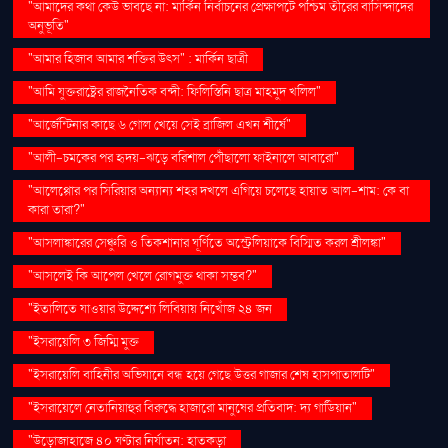
"আমাদের কথা কেউ ভাবছে না: মার্কিন নির্বাচনের প্রেক্ষাপটে পশ্চিম তীরের বাসিন্দাদের
অনুভূতি"
"আমার হিজাব আমার শক্তির উৎস" : মার্কিন ছাত্রী
"আমি যুক্তরাষ্ট্রের রাজনৈতিক বন্দী: ফিলিস্তিনি ছাত্র মাহমুদ খলিল"
"আর্জেন্টিনার কাছে ৬ গোল খেয়ে সেই ব্রাজিল এখন শীর্ষে"
"আলী-চমকের পর হৃদয়-ঝড়ে বরিশাল পৌঁছালো ফাইনালে আবারো"
"আলেপ্পোর পর সিরিয়ার অন্যান্য শহর দখলে এগিয়ে চলেছে হায়াত আল-শাম: কে বা
কারা তারা?"
"আসলাঙ্কারের সেঞ্চুরি ও তিকশানার ঘূর্ণিতে অস্ট্রেলিয়াকে বিস্মিত করল শ্রীলঙ্কা"
"আসলেই কি আপেল খেলে রোগমুক্ত থাকা সম্ভব?"
"ইতালিতে যাওয়ার উদ্দেশ্যে লিবিয়ায় নিখোঁজ ২৪ জন
"ইসরায়েলি ৩ জিম্মি মুক্ত
"ইসরায়েলি বাহিনীর অভিযানে বন্ধ হয়ে গেছে উত্তর গাজার শেষ হাসপাতালটি"
"ইসরায়েলে নেতানিয়াহুর বিরুদ্ধে হাজারো মানুষের প্রতিবাদ: দ্য গার্ডিয়ান"
"উড়োজাহাজে ৪০ ঘণ্টার নির্যাতন: হাতকড়া