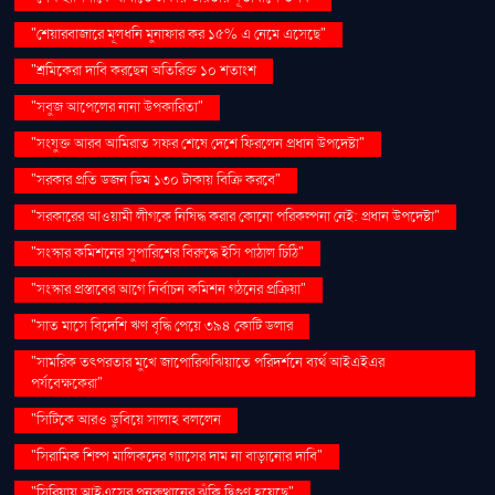
"শেয়ারবাজারে মূলধনি মুনাফার কর ১৫% এ নেমে এসেছে"
"শ্রমিকেরা দাবি করছেন অতিরিক্ত ১০ শতাংশ
"সবুজ আপেলের নানা উপকারিতা"
"সংযুক্ত আরব আমিরাত সফর শেষে দেশে ফিরলেন প্রধান উপদেষ্টা"
"সরকার প্রতি ডজন ডিম ১৩০ টাকায় বিক্রি করবে"
"সরকারের আওয়ামী লীগকে নিষিদ্ধ করার কোনো পরিকল্পনা নেই: প্রধান উপদেষ্টা"
"সংস্কার কমিশনের সুপারিশের বিরুদ্ধে ইসি পাঠাল চিঠি"
"সংস্কার প্রস্তাবের আগে নির্বাচন কমিশন গঠনের প্রক্রিয়া"
"সাত মাসে বিদেশি ঋণ বৃদ্ধি পেয়ে ৩৯৪ কোটি ডলার
"সামরিক তৎপরতার মুখে জাপোরিঝঝিয়াতে পরিদর্শনে ব্যর্থ আইএইএর
পর্যবেক্ষকেরা"
"সিটিকে আরও ডুবিয়ে সালাহ বললেন
"সিরামিক শিল্প মালিকদের গ্যাসের দাম না বাড়ানোর দাবি"
"সিরিয়ায় আইএসের পুনরুত্থানের ঝুঁকি দ্বিগুণ হয়েছে"