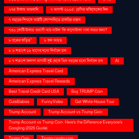
৬৭৫ টাকায় আমদানি
৭ আগস্ট ২০০৫: মেসির অভিষেকের দিন
৭ বছরের শিশুকে আইটি কোম্পানিতে চাকরির প্রস্তাব
৭৩০ কোটি টাকার ‘প্রবাসী আয় নাটক’ কি কালোটাকা সাদা করার জন্য?
৮ চক্রের জড়িত"
৮ জন আহত
৮.৬ শতাংশ ১৮ মাসের মধ্যে নির্বাচন চান
৮.৭ শতাংশ জনগণ আগামী দুই থেকে তিন বছরের মধ্যে নির্বাচন চান
AI
American Express Travel Card
American Express Travel Rewards
Best Travel Credit Card USA
Buy TRUMP Coin
CuteBabies
FunnyVideo
Get White House Tour
Trump Account
Trump Account vs Trump Coin:
Trump Account vs Trump Coin: Here's the Difference Everyone's
Googling (2026 Guide)
Trump Coin
Trump crypto coin