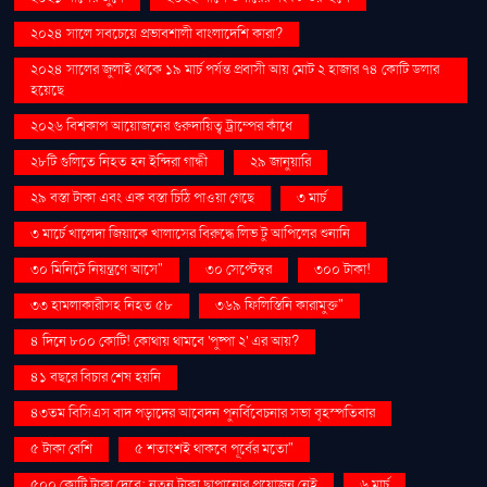
২০২৪ সালে সবচেয়ে প্রভাবশালী বাংলাদেশি কারা?
২০২৪ সালের জুলাই থেকে ১৯ মার্চ পর্যন্ত প্রবাসী আয় মোট ২ হাজার ৭৪ কোটি ডলার
হয়েছে
২০২৬ বিশ্বকাপ আয়োজনের গুরুদায়িত্ব ট্রাম্পের কাঁধে
২৮টি গুলিতে নিহত হন ইন্দিরা গান্ধী
২৯ জানুয়ারি
২৯ বস্তা টাকা এবং এক বস্তা চিঠি পাওয়া গেছে
৩ মার্চ
৩ মার্চে খালেদা জিয়াকে খালাসের বিরুদ্ধে লিভ টু আপিলের শুনানি
৩০ মিনিটে নিয়ন্ত্রণে আসে"
৩০ সেপ্টেম্বর
৩০০ টাকা!
৩৩ হামলাকারীসহ নিহত ৫৮
৩৬৯ ফিলিস্তিনি কারামুক্ত"
৪ দিনে ৮০০ কোটি! কোথায় থামবে 'পুষ্পা ২' এর আয়?
৪১ বছরে বিচার শেষ হয়নি
৪৩তম বিসিএস বাদ পড়াদের আবেদন পুনর্বিবেচনার সভা বৃহস্পতিবার
৫ টাকা বেশি
৫ শতাংশই থাকবে পূর্বের মতো"
৫০০ কোটি টাকা দেবে: নতুন টাকা ছাপানোর প্রয়োজন নেই
৬ মার্চ