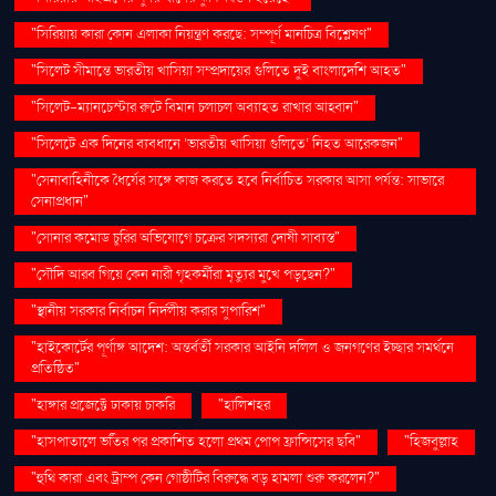
"সিরিয়ায় কারা কোন এলাকা নিয়ন্ত্রণ করছে: সম্পূর্ণ মানচিত্র বিশ্লেষণ"
"সিলেট সীমান্তে ভারতীয় খাসিয়া সম্প্রদায়ের গুলিতে দুই বাংলাদেশি আহত"
"সিলেট-ম্যানচেস্টার রুটে বিমান চলাচল অব্যাহত রাখার আহ্বান"
"সিলেটে এক দিনের ব্যবধানে ‘ভারতীয় খাসিয়া গু‌লিতে’ নিহত আরেকজন"
"সেনাবাহিনীকে ধৈর্যের সঙ্গে কাজ করতে হবে নির্বাচিত সরকার আসা পর্যন্ত: সাভারে
সেনাপ্রধান"
"সোনার কমোড চুরির অভিযোগে চক্রের সদস্যরা দোষী সাব্যস্ত"
"সৌদি আরব গিয়ে কেন নারী গৃহকর্মীরা মৃত্যুর মুখে পড়ছেন?"
"স্থানীয় সরকার নির্বাচন নির্দলীয় করার সুপারিশ"
"হাইকোর্টের পূর্ণাঙ্গ আদেশ: অন্তর্বর্তী সরকার আইনি দলিল ও জনগণের ইচ্ছার সমর্থনে
প্রতিষ্ঠিত"
"হাঙ্গার প্রজেক্টে ঢাকায় চাকরি
"হালিশহর
"হাসপাতালে ভর্তির পর প্রকাশিত হলো প্রথম পোপ ফ্রান্সিসের ছবি"
"হিজবুল্লাহ
"হুথি কারা এবং ট্রাম্প কেন গোষ্ঠীটির বিরুদ্ধে বড় হামলা শুরু করলেন?"