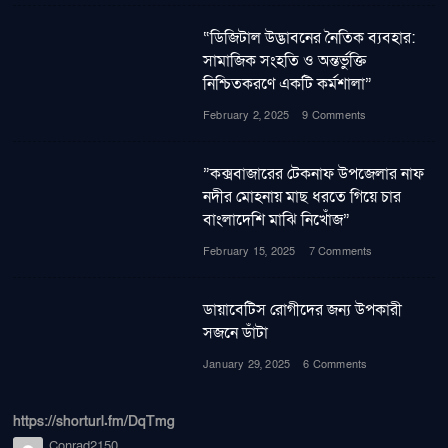
“ডিজিটাল উদ্ভাবনের নৈতিক ব্যবহার:
সামাজিক সংহতি ও অন্তর্ভুক্তি
নিশ্চিতকরণে একটি কর্মশালা”
February 2, 2025
9 Comments
”কক্সবাজারের টেকনাফ উপজেলার নাফ
নদীর মোহনায় মাছ ধরতে গিয়ে চার
বাংলাদেশি মাঝি নিখোঁজ”
February 15, 2025
7 Comments
ডায়াবেটিস রোগীদের জন্য উপকারী
সজনে ডাঁটা
January 29, 2025
6 Comments
https://shorturl.fm/DqTmg
Conrad2150