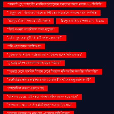
"ময়মনসিংহে আজহারীর মাহফিলে মুঠোফোন হারানোর ঘটনায় থানায় ২০০টি জিডি"
"মামুনুল হক: সচিবালয়ে আগুন ও টঙ্গী হত্যাকাণ্ড একে অপরের সাথে সম্পর্কিত
"মিরপুরে চাঁদা না পেয়ে মার্কেট ভাঙচুর
"মিরপুরে সাকিবের খেলা বন্ধে বিক্ষোভ
"মির্জা ফখরুল আগামীকাল লন্ডন যাচ্ছেন"
"মেসি-সুয়ারেজ জুটি: কি এটি সর্বকালের সেরা?"
"যদি এই সরকার পরাজিত হয়
"যুক্তরাজ্য রাশিয়াকে সহায়তা করা ব্যক্তিদের প্রবেশ নিষিদ্ধ করছে"
"যুক্তরাষ্ট্র অবৈধ বাংলাদেশিদের ফেরত পাঠাবে"
"যুক্তরাষ্ট্র থেকে সামরিক বিমানে দেশে ফিরলেন নথিপত্রহীন ভারতীয় অভিবাসীরা"
"রাজনৈতিক দলের কাছ থেকে নাম চেয়েছে ইসি গঠনের অনুসন্ধান কমিটি"
"রাজনৈতিক বক্তব্য এড়াতে চাই
"রাশিফল ২০২৪: এই বছরে আপনার জীবন কেমন হতে পারে"
"রাশেদ খান মেনন ও তাঁর স্ত্রীর বিদেশে যাত্রায় নিষেধাজ্ঞা"
"রাহুলের তুলনায় বড় ব্যবধানে ওয়েনাডে জয়ী প্রিয়াঙ্কা"