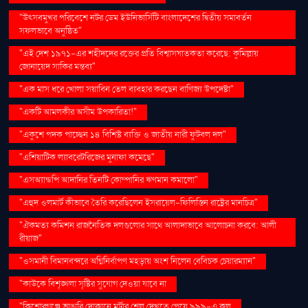
"উৎসবমুখর পরিবেশে নটর ডেম ইউনিভার্সিটি বাংলাদেশের দ্বিতীয় সমাবর্তন
সফলভাবে অনুষ্ঠিত"
"এই দেশ ১৯৭১-এর শহীদদের রক্তের প্রতি বিশ্বাসঘাতকতা করেছে: কুমিল্লায়
জোনায়েদ সাকির মন্তব্য"
"এক মাস ধরে খোলা সয়াবিন তেল ব্যবহার করছেন বাণিজ্য উপদেষ্টা"
"একটি আমলকীর অসীম উপকারিতা!"
"একুশে পদক পাচ্ছেন ১৪ বিশিষ্ট ব্যক্তি ও জাতীয় নারী ফুটবল দল"
"এশিয়াটিক ল্যাবরেটরিজের মুনাফা কমেছে"
"এসঅ্যান্ডপি আদানির তিনটি কোম্পানির ঋণমান কমালো"
"এহুদ ওলমার্ট কীভাবে তৈরি করেছিলেন ইসরায়েল-ফিলিস্তিন রাষ্ট্রের মানচিত্র"
"ঐকমত্য কমিশন রাজনৈতিক দলগুলোর সাথে আলাদাভাবে আলোচনা করবে: আলী
রীয়াজ"
"ওসমানী বিমানবন্দরে অগ্নিনির্বাপণ মহড়ায় অংশ নিলেন বেবিচক চেয়ারম্যান"
"কাউকে বিশৃঙ্খলা সৃষ্টির সুযোগ দেওয়া যাবে না
"কিশোরগঞ্জে ভাঙারি দোকানে মর্টার শেল দেখতে পেয়ে ৯৯৯-এ কল