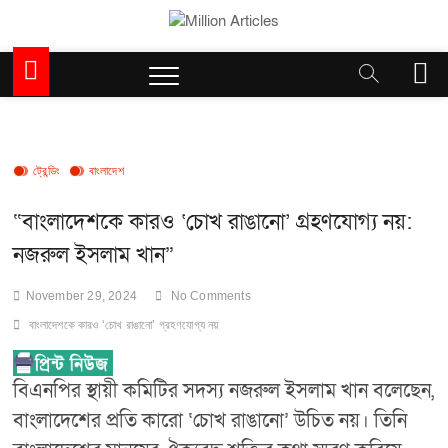
Skip
to
Million Articles
content
M
e
n
u
B
u
ট্রেন্ডিং
বাংলাদেশ
t
t
“বাংলাদেশকে কারও ‘চোখ রাঙানো’ গ্রহণযোগ্য নয়:
o
নজরুল ইসলাম খান”
n
November 29, 2024
No Comments
বাংলাদেশকে কারও ‘চোখ রাঙানো’ গ্রহণযোগ্য নয়
বিএনপির স্থায়ী কমিটির সদস্য নজরুল ইসলাম খান বলেছেন,
বাংলাদেশের প্রতি কারো ‘চোখ রাঙানো’ উচিত নয়। তিনি