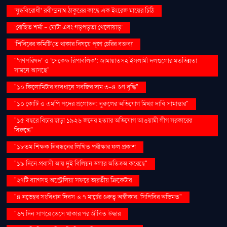
‘যুদ্ধবিরোধী’ রবীন্দ্রনাথ ঠাকুরের কাছে এক ইংরেজ মায়ের চিঠি
‘রোহিত শর্মা - মোটা এবং গড়পড়তা খেলোয়াড়’
‘শিবিরের কমিটি’তে থাকার বিষয়ে পূজা চেরির বক্তব্য
"‘গণপরিষদ’ ও ‘সেকেন্ড রিপাবলিক’: জামায়াতসহ ইসলামী দলগুলোর মতভিন্নতা
সামনে আসছে"
"১০ কিলোমিটার ব্যবধানে সবজির দাম ৩-৪ গুণ বৃদ্ধি"
"১০ কোটি ও এমপি পদের প্রলোভন: নুরুলের অভিযোগ মিথ্যা দাবি সামান্তার"
"১৫ বছরে বিচার ছাড়া ১৯২৬ জনের হত্যার অভিযোগ আওয়ামী লীগ সরকারের
বিরুদ্ধে"
"১৮তম শিক্ষক নিবন্ধনের লিখিত পরীক্ষার ফল প্রকাশ
"১৯ দিনে প্রবাসী আয় দুই বিলিয়ন ডলার অতিক্রম করেছে"
"২৭টি ব্যাগসহ অস্ট্রেলিয়া সফরে ভারতীয় ক্রিকেটার
"৪ নভেম্বর সংবিধান দিবস ও ৭ মার্চের গুরুত্ব অস্বীকার: সিপিবির অভিমত"
"৬৭ দিন সাগরে ভেসে থাকার পর জীবিত উদ্ধার