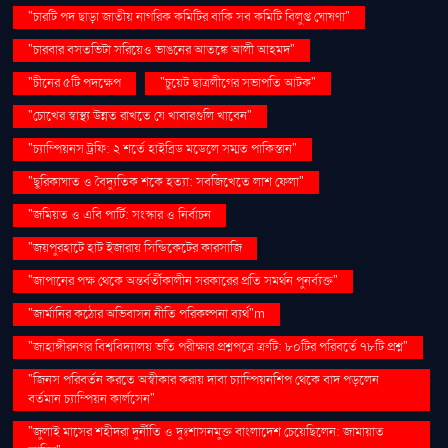
"চারটি পদ ছাড়া জাতীয় নাগরিক কমিটির বাকি সব কমিটি বিলুপ্ত ঘোষণা"
"চারবার বসতভিটা সরিয়েও ভাঙনের আতঙ্কে আলী আহমদ"
"চীনের ৫টি পদক্ষেপ
"চুয়েট ছাত্রলীগের সভাপতি আটক"
"চোখের স্বাস্থ্য উন্নত রাখতে যে খাবারগুলি খাবেন"
"চ্যাম্পিয়নস ট্রফি: ২ শর্তে হাইব্রিড মডেলে সম্মত পাকিস্তান"
"ছুরিকাঘাত ও বৈদ্যুতিক শকে হত্যা: সবজিখেতে লাশ ফেলা"
"জমিয়ত ও এবি পার্টি: সংস্কার ও নির্বাচন
"জয়পুরহাটে হাট ইজারায় সিন্ডিকেটের কারসাজি
"জাপানের পক্ষ থেকে অন্তর্বর্তীকালীন সরকারের প্রতি সমর্থন পুনর্ব্যক্ত"
"জার্মানির কঠোর অভিবাসন নীতি পরিকল্পনা ব্যর্থ"m
"জাহাঙ্গীরনগর বিশ্ববিদ্যালয় ভর্তি পরীক্ষার প্রশ্নপত্রে ত্রুটি: ৮০টির পরিবর্তে ৭৮টি প্রশ্ন"
"জিনস পরিবর্তন করতে অস্বীকার করায় দাবা চ্যাম্পিয়নশিপ থেকে বাদ পড়লেন
বর্তমান চ্যাম্পিয়ন কার্লসেন"
"জুলাই মাসের শহীদরা দুর্নীতি ও দুঃশাসনমুক্ত বাংলাদেশ চেয়েছিলেন: জামায়াত