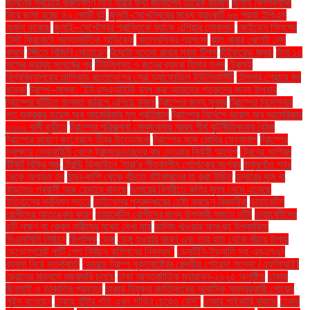
জীবনের সবচেয়ে গুরুত্বপূর্ণ তিন নারীর কথা জানালেন তারেক রহমান
জুলাই বিপ্লবগাথা
নিয়ে ছাপা হচ্ছে ৪০ কোটি বই
জুলাই-সেপ্টেম্বরের মধ্যে ব্যাংকটি ৬৬ পয়সা ইপিএস
অর্জন করেছে
জুলাই–সেপ্টেম্বর প্রান্তিকে ব্যাংক এশিয়ার লোকসান
জেইডেন সিলসের
টেস্ট ক্রিকেটে আন্তর্জাতিক অভিষেক
জেলেনস্কির প্রশংসা
ঝাল খাবার খেলেই মেদ
কমবে
টঙ্গীতে বিজিবি মোতায়েন
টমেটো সতেজ রাখার সহজ টিপস
টাইফয়েড জ্বর:
টানা ১৫
মাসের ভয়াবহ সংঘর্ষের পর
টিউলিপসহ ৭ জনের ব্যাংক হিসাব তলব
টেকসই
বিশ্ববিদ্যালয়ের তালিকায় বাংলাদেশের সেরা ড্যাফোডিল ইউনিভার্সিটি
টেসলার শেয়ারে বড়
ধাক্কা
ট্রাম্প–মাস্ক: ‘ইউএসএআইডি বন্ধ করা আমাদের শত্রুদের জন্য উপহার
ট্রাম্পের ঘাঁটিতে জনমত জরিপে এগিয়ে কমলা
ট্রাম্পের জন্য সুখবর
ট্রাম্পের নির্দেশনায়
গত শুক্রবার ভয়েস অব আমেরিকার মূল প্রতিষ্ঠান
ট্রাম্পের নির্দেশে ভয়েস অব আমেরিকার
১৩০০ কর্মী ছুটিতে
ট্রাম্পের পরিকল্পনা মোকাবেলায় আরব শীর্ষ কূটনীতিকদের বৈঠক
ট্রাম্পের ভাষণে কংগ্রেসে তীব্র উত্তেজনা
ট্রাম্পের সঙ্গে মোদির ফোনালাপ
ট্রাম্পের
স্বাক্ষরে সেনাবাহিনী থেকে ট্রান্সজেন্ডারদের বাদ দেওয়ার নির্বাহী আদেশ
ট্রেনের অগ্রিম
টিকিট বিক্রি শুরু
ট্রেন্ডি ডিজাইনে 'সারা'র শীতকালীন পোশাকের সংগ্রহ
ঠাকুরগাঁও শহর
থেকে অপহৃত হন
ঠান্ডা-কাশি থেকে বাঁচতে বাইকারদের যা করা উচিত
ডলারের দাম না
বাড়লেও প্রবাসী আয় যেভাবে বাড়ছে
ডলারের বিপরীতে রুপির মূল্য নেমে এসেছে
ইতিহাসের সর্বনিম্ন স্তরে
ডাইনোসর পুনরুদ্ধারের চেষ্টা করছেন বিজ্ঞানীরা
ডায়াবেটিস
রোগীদের আতঙ্কের কারণ
ডায়াবেটিস রোগীদের জন্য উপকারী সজনে ডাঁটা
ডায়াবেটিসের
৪টি লক্ষণ যা কেবল নারীদের মধ্যে দেখা যায়
ডালিম খাওয়ার অসংখ্য উপকারিতা
ডিএসসিসি নির্বাচন
ডিপসিক
ডেঙ্গু
ডেঙ্গু হওয়ার কারণ এবং তার হাত থেকে বাঁচার উপায়
ডেভেলপমেন্ট পার্টি পেল নির্বাচন কমিশনের নিবন্ধন"
ডেসটিনি-ইভ্যালি সহ এমএলএম
ব্যবসা নিয়ে সতর্কবার্তা
ডোনাল্ড ট্রাম্প যুক্তরাষ্ট্রের কেন্দ্রীয় গোয়েন্দা সংস্থা (এফবিআই)
ড্রোনের মাধ্যমে নজরদারি চলছে
ঢাকা আন্তর্জাতিক ম্যারাথন-২০২৫ অনুষ্ঠিত
ঢাকায়
ছিনতাই ও ডাকাতির প্রবণতা
ঢাকায় নিযুক্ত জাতিসংঘের আবাসিক সমন্বয়কারী গোয়েন
লুইস বলেছেন
ঢাকায় হাঁটার গতি এখন গাড়ির চেয়েও বেশি''
ঢাকার পাইকারি বাজার'
ঢাকার