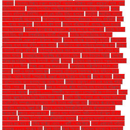
রাশমিকা
প্রথমবার বিমানে ভ্রমণ করছেন? প্রথমবার বিমানে ভ্রমণ করছেন? সঙ্গে যেসব
জিনিস নেবেন না
প্রধান উপদেষ্টার সময়সীমা মাথায় রেখে কাজ করছি: সিইসি"
প্রধান
নির্বাচন কমিশনার (সিইসি) এ এম এম নাসির উদ্দিন বলেছেন
প্রযুক্তি
প্রযুক্তি ব্যবহার
প্রশ্ন ইসলামী আন্দোলনের"
প্রাইমমুভার ও ট্রেইলরশ্রমিকদের আবারও কর্মবিরতি
প্রায়
১৯ লাখের মতো মানুষ
প্রায় এক মাস হলো
ফজলে করিমের দুই ছেলের বিদেশ যাওয়ার
ওপর নিষেধাজ্ঞা
ফাঙ্গাস বা ছত্রাকের আক্রমণ রোধের জন্য যা করতে হবে
ফার্মের ডিম না
দেশি ডিম: পুষ্টি ও উপকারিতায় কোনটি এগিয়ে?
ফার্মের মুরগির ডিমের দাম বৃদ্ধি
ফিজিওথেরাপি -গুরুত্বপূর্ণ চিকিৎসা পদ্ধতি
ফিফার বর্ষসেরা ভিনিসিয়ুস জুনিয়র
ফিলিস্তিনি
বন্দীদের মধ্যে কারা মুক্তি পেতে পারে?
ফিলিস্তিনে আল জাজিরার সম্প্রচার বন্ধ
ফুটবলে
গোলটাই থাকে বেশি মনে
ফেইসবুকে ছড়িয়ে পড়া যশোরের ভিডিওটি ছিল ‘যেমন খুশি
তেমন সাজো’
ফেব্রুয়ারিতে বিএনপির মাঠে নামার ঘোষণা
ফের উত্তাল সিরিয়া
ফেলানীর
পরিবারের দায়িত্ব নিলেন উপদেষ্টা আসিফ
ফেসবুক
ফ্যাশনে তাক লাগাতে পুরুষদের মানতে
হবে এই ১০ টিপস
ফ্রিদা এবং তার ব্যথার চিত্র
ফ্লোরিডায় নারীশক্তির মধ্যে সেরা
জায়েদ
ফ্ল্যাট ও ব্যাংক হিসাব জব্দ
বইমেলায় তৌহিদুল ইসলামের ‘বিয়ে বাড়িতে ইয়ে’
বছরের প্রথম দিনেই ‘স্বৈরাচারী অঞ্জনা’ নিয়ে ফিরছেন মনির খান
বন্ধ বহু সড়ক
বরিশালে
চ্যাম্পিয়নদের বরণ জনসমুদ্রের আনন্দ উৎসব
বর্তমানে বায়ুদূষণ এমন এক ভয়াবহ পর্যায়ে
পৌঁছে গেছে যে
বললেন ট্রাম্প
বস্ত্র ও পোশাক খাতে গ্যাসের দাম বাড়ানোর পরিকল্পনা
স্থগিতের আহ্বান
বাকৃবিতে ১২০০ শিক্ষার্থীর অংশগ্রহণে ছাত্রশিবিরের গণইফতার
বাঙালি
জাতির আত্মগৌরবের মহান বিজয় দিবস আজ
বাঙালি নারীর পোশাক এবং ফ্যাশন সচেতনতা
বাঙালি হিন্দু সম্প্রদায়ের অন্যতম ধর্মীয় উৎসব লক্ষ্মীপূজা আজ
বাচ্চাকে খাওয়ানোর সময়
মোবাইল ফোনের বিকল্প কী?
বাজারে এসেছে গিগাবাইটের কৃত্রিম বুদ্ধিমত্তাযুক্ত
মাদারবোর্ড
বাজারে খেজুরের দাম ১
বাজারে নতুন স্টাইলিশ স্মার্টফোন ইনফিনিক্স হট ৫০
প্রো প্লাস
বাণিজ্য উপদেষ্টা শেখ বশিরউদ্দীন বলেছেন
বাবা-মায়ের অনুমতি ছাড়া ফেসবুক
ব্যবহার করা যাবে না
বার্ষিক সর্বোচ্চ বেতন ১ কোটি ৭ লাখ টাকা"
বাংলা একাডেমি সাহিত্য
পুরস্কার ২০২৪ পাচ্ছেন যাঁরা
বাংলা নিউজ
বাংলা সিনেমা
বাংলাদেশ জামায়াতে ইসলামের