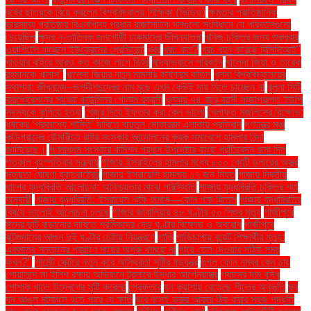
বর্ষের ছাত্রকে বিয়ে করলেন বিশ্ববিদ্যালয় শিক্ষিকা (ভিডিও)
ক্ষমতার প্রাতিষ্ঠানিক
ভারসাম্য প্রতিষ্ঠায় বিএনপিসহ প্রধান রাজনৈতিক দলগুলো সংবিধানে যে পরিবর্তনগুলো
চেয়েছিল
ক্ষুদ্র নৃ-তাত্বিক জনগোষ্ঠী চাকমাদের জীবনযাত্রা
খনিজ চুক্তির জন্য শুক্রবার
ওয়াশিংটন যাচ্ছেন ইউক্রেনের প্রেসিডেন্ট
খবর
খরচ কত?
খরচ বহন করেছে বিসিসিআই"
খাওয়ার বাইরে আরও কত কাজে লাগে ডিম!
খাদ্যাভ্যাসে পরিবর্তন
খালেদা জিয়া ও তারেক
রহমানকে খালাস''
খালেদা জিয়ার নতুন মামলার কার্যক্রম বাতিল
খুলনা বিশ্ববিদ্যালয়ের
স্থাপনা: জীবনানন্দ–জগদীশচন্দ্রের নাম মুছে এখন কেউই দায় নিতে চাচ্ছেন না
খুলনা সিটি
করপোরেশনের সাবেক কাউন্সিলর গোলাম রব্বানী
খুলনায় ৭৪ বছর বয়সী সাজাপ্রাপ্ত ইউপি
সদস্যকে কুপিয়ে হত্যা
খেজুর দিয়ে ইফতার করা কেন ভালো
খেলাফত মজলিসের বিক্ষোভ:
ধর্ষকের ‘প্রকাশ্যে শাস্তি’ দাবিতে বায়তুল মোকাররম এলাকায় প্রতিবাদ
গণতন্ত্র মঞ্চ
কুড়িগ্রামের রৌমারীতে রাষ্ট্র সংস্কার আন্দোলনের কৃষক সমাবেশে হামলার নিন্দা
জানিয়েছে।
গণমাধ্যম সংস্কার কমিশন প্রধান উপদেষ্টার কাছে প্রতিবেদন জমা দিল
গতকাল বৃহস্পতিবার সন্ধ্যায়
গাজায় ইসরাইলের হামলার মধ্যে ৮০০ কোটি ডলারের অস্ত্র
সহায়তা ঘোষণা যুক্তরাষ্ট্রের
গাজায় ইসরায়েলি হামলায় ১৭ জন নিহত
গাজায় দ্বিতীয়
ধাপের যুদ্ধবিরতি আলোচনা: অনিশ্চয়তার মাঝে পরিস্থিতি
গাজায় যুদ্ধবিরতি চুক্তির শর্ত
অনুযায়ী
গাজায় যুদ্ধবিরতি: ইসরায়েল নাকি হামাস—কোন পক্ষ জিতল
গাজায় যুদ্ধবিরতির
বিষয়ে ভালোই আলোচনা চলছে
গাজার জাবালিয়ায় ৪৮ ঘণ্টায় ৫০ শিশুর মৃত্যু
গাজীপুরে
ঈদের ছুটি বাড়ানোর দাবিতে শ্রমিকদের দেড় ঘণ্টার বিক্ষোভ ও অবরোধ
গাজীপুরে
ঝুটগুদামের আগুন দুই ঘণ্টার চেষ্টায় নিয়ন্ত্রণে
গাড়ি
গাড়িচাপায় বুয়েট শিক্ষার্থীর মৃত্যু:
একমাত্র সন্তানের প্রয়াণে মায়ের অশ্রু থামছে না
গায়ে তেল দেওয়ার সঠিক সময়
কখন?"
গার্মেন্ট সেক্টরে নতুন করে অস্থিরতা সৃষ্টির ষড়যন্ত্র
গুগল ফোন নম্বর কেন চায়
গোয়ালন্দে মা ইলিশ রক্ষায় অভিযানে ট্রলারে উদ্ধার আগ্নেয়াস্ত্র
গ্যাসের দাম বৃদ্ধি
পোশাক খাতে উদ্বেগের সৃষ্টি করেছে
গ্রেফতার
ঘন কুয়াশায় বেড়েছে শীতের অনুভূতি
ঘন
ঘন আঙুল মটকালে হতে পারে যে ক্ষতি
ঘরে বসেই ভ্রুর আকার ঠিক করার সহজ পদ্ধতি