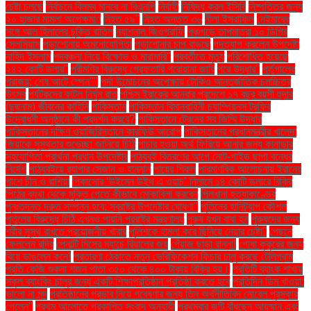
চেষ্টা চলছে
নির্বাচনে বিলম্ব মানবে না বিএনপি
নির্বাহী
নিষিদ্ধ করল ইসিবি
নিষ্পত্তির জন্য
২০ হাজার মামলা অপেক্ষমাণ
নিহত ৫৯"
নিহত অন্তত ৩৬
নীলা ইসরাফিল
নেইমারের
সঙ্গে আল হিলালের চুক্তি বাতিল
ন্যাশনাল জিওগ্রাফি
পঞ্চগড়ে তাপমাত্রা ১০ ডিগ্রি
সেলসিয়াস
পড়াশোনায় অমনোযোগিতা
পড়াশোনার চাপ বাড়ছে
পদত্যাগ করলেন উপদেষ্টা
নাহিদ ইসলাম
পদবঞ্চনা নিয়ে বিক্ষোভ ও মারামারি"
পরবর্তীতে মৃত্যু
পরিশোধিত হয়েছে
২৪২ কোটি ডলার"
পরীমণির বিরুদ্ধে গ্রেফতারি পরোয়ানা জারি
পরে উদ্ধার"
পর্তুগালের
পরাজয়; শেষ আটে স্পেন""
পর্দা উন্মোচনের অপেক্ষায় টোকিও আন্তর্জাতিক চলচ্চিত্র
উৎসব
পর্যটকদের কাটল নির্ঘুম রাত
পশ্চিম ইরাকের আনবার প্রদেশে ১৭ বছর বয়সী হুদার
(ছদ্মনাম) জীবনের কাহিনি
পাকিস্তান
পাকিস্তান বিমানবাহিনী চ্যাম্পিয়নস ট্রফির
উদ্বোধনী অনুষ্ঠানে কী প্রদর্শন করবে?
পাকিস্তানে ট্রেনের সব জিম্মি উদ্ধার
পাকিস্তানের দক্ষিণ ওয়াজিরিস্তানে কারফিউ আরোপ
পাকিস্তানের প্রধানমন্ত্রীর খালেদা
জিয়াকে সুস্থতার শুভেচ্ছা জানিয়ে চিঠি
পাচার হওয়া অর্থ ফিরিয়ে আনার জন্য কানাডার
সহযোগিতা প্রার্থনা প্রধান উপদেষ্টার
পাঠ্যবই বিতরণের আগে নোট-গাইড ছাপা বন্ধের
নির্দেশ
পাঠ্যবইয়ে র‍্যাপার সেজান ও হান্নান
পায়ের শিকল
পারমাণবিক আলোচনায় ইরানের
পাশে চীন ও রাশিয়া
পিকাসোর ‘উইমেন উইথ এ ওয়াচ’ নিলামে ১৪ কোটি ডলারে বিক্রি
পিঠের ব্যথা থেকে মুক্তি পেতে কীভাবে মোকাবিলা করবেন
পিলখানা হত্যাকাণ্ডের
পুনঃতদন্ত দ্রুত সম্পন্ন হবে: স্বরাষ্ট্র উপদেষ্টার ঘোষণা"
পুতিনের হানিট্র্যাপ কৌশল
পুতুলের বিরুদ্ধে চিঠি এখনও পায়নি পররাষ্ট্র মন্ত্রণালয়
পুরুষ যখন বাবা হন
পুরুষদের জন্য
শরীর সুস্থ রাখতে প্রয়োজনীয় খাবার
পুলিশকে হামলা করে ছিনিয়ে নেয়ার চেষ্টা"
পেছনে
ফেললেন রদ্রি
পেনাল্টি মিসের ম্যাচে রিয়ালের জয়
পেঁয়াজ ছাড়া রান্না!
পোষা কুকুরের জন্য
বিয়ে ভাঙলেন কনে!
প্রতারণা ঠেকাতে নতুন ভেরিফিকেশন ফিচার চালু করছে টেলিগ্রাম
প্রতি কেজি শুকনা শজন পাতা ৩৫০ থেকে ৪০০ টাকায় বিক্রি হয়।
প্রতিটি ব্যাংক শাখায়
স্কুল ব্যাংকিং চালুর জন্য একটি শিক্ষাপ্রতিষ্ঠান প্রতিষ্ঠা করতে হবে
প্রতিদিন ডিম খাওয়া:
ভালো না মন্দ
প্রতিষ্ঠানের প্রভাব নিয়ে গবেষণার জন্য তিন অর্থনীতিবিদ নোবেল পুরস্কার
পেলেন"
প্রথম আলোতে প্রকাশিত সংবাদ অনুযায়ী
প্রথমবার জুটি বাঁধছেন আয়ুষ্মান এবং