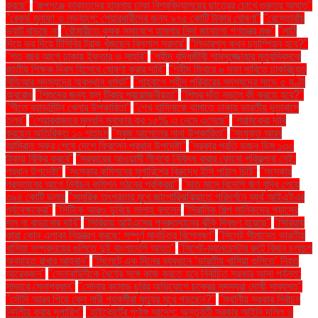
করছে"
"রূপগঞ্জে ডাকাতদের হামলায় ঢাকা বিশ্ববিদ্যালয়ের ছাত্রের চোখে গুরুতর আঘাত"
"রেকর্ড মুনাফা ও লভ্যাংশ: শেয়ারধারীদের জন্য ৯৭৫ কোটি টাকার ঘোষণা"
"রেস্তোরাঁয়
ভ্যাট বাড়ছে না
"রৌমারীতে কৃষক সমাবেশে হামলার নিন্দা জানালো গণতন্ত্র মঞ্চ"
"লাঠি
দিয়ে ভর দিয়ে টিসিবির ট্রাক খুঁজছেন বিল্লাল সরদার"
"লিভারপুল কখন চ্যাম্পিয়ন হবে?"
"শত বছর আগে ঢাকায় ইফতার ও সাহ্‌রি"
"শহীদ বুদ্ধিজীবী শামসুজ্জোহার মৃত্যুদিবসকে
জাতীয় শিক্ষক দিবস হিসেবে ঘোষণা করার দাবি"
"শহীদ মিনারে ৬ দফা দাবিতে চাকরিচ্যুত
বিডিআর সদস্যদের অবস্থান ধর্মঘট"
"শাহবাগে শহীদ পরিবারের সদস্যদের সাড়ে ৫ ঘণ্টা
অবরোধ
"শিশুদের জন্য ফ্লু টিকার প্রয়োজনীয়তা"
"শিশুর দাঁত নড়লে কী করতে হবে?"
"শীতে ব্যাডমিন্টন খেলার উপকারিতা"
"শেখ হাসিনাকে থামাতে ঢাকায় ভারতীয় দূতাবাসে
তলব"
"শেয়ারবাজারে মূলধনি মুনাফার কর ১৫% এ নেমে এসেছে"
"শ্রমিকেরা দাবি
করছেন অতিরিক্ত ১০ শতাংশ
"সবুজ আপেলের নানা উপকারিতা"
"সংযুক্ত আরব
আমিরাত সফর শেষে দেশে ফিরলেন প্রধান উপদেষ্টা"
"সরকার প্রতি ডজন ডিম ১৩০
টাকায় বিক্রি করবে"
"সরকারের আওয়ামী লীগকে নিষিদ্ধ করার কোনো পরিকল্পনা নেই:
প্রধান উপদেষ্টা"
"সংস্কার কমিশনের সুপারিশের বিরুদ্ধে ইসি পাঠাল চিঠি"
"সংস্কার
প্রস্তাবের আগে নির্বাচন কমিশন গঠনের প্রক্রিয়া"
"সাত মাসে বিদেশি ঋণ বৃদ্ধি পেয়ে
৩৯৪ কোটি ডলার
"সামরিক তৎপরতার মুখে জাপোরিঝঝিয়াতে পরিদর্শনে ব্যর্থ আইএইএর
পর্যবেক্ষকেরা"
"সিটিকে আরও ডুবিয়ে সালাহ বললেন
"সিরামিক শিল্প মালিকদের গ্যাসের
দাম না বাড়ানোর দাবি"
"সিরিয়ায় আইএসের পুনরুত্থানের ঝুঁকি দ্বিগুণ হয়েছে"
"সিরিয়ায়
কারা কোন এলাকা নিয়ন্ত্রণ করছে: সম্পূর্ণ মানচিত্র বিশ্লেষণ"
"সিলেট সীমান্তে ভারতীয়
খাসিয়া সম্প্রদায়ের গুলিতে দুই বাংলাদেশি আহত"
"সিলেট-ম্যানচেস্টার রুটে বিমান চলাচল
অব্যাহত রাখার আহ্বান"
"সিলেটে এক দিনের ব্যবধানে ‘ভারতীয় খাসিয়া গু‌লিতে’ নিহত
আরেকজন"
"সেনাবাহিনীকে ধৈর্যের সঙ্গে কাজ করতে হবে নির্বাচিত সরকার আসা পর্যন্ত:
সাভারে সেনাপ্রধান"
"সোনার কমোড চুরির অভিযোগে চক্রের সদস্যরা দোষী সাব্যস্ত"
"সৌদি আরব গিয়ে কেন নারী গৃহকর্মীরা মৃত্যুর মুখে পড়ছেন?"
"স্থানীয় সরকার নির্বাচন
নির্দলীয় করার সুপারিশ"
"হাইকোর্টের পূর্ণাঙ্গ আদেশ: অন্তর্বর্তী সরকার আইনি দলিল ও