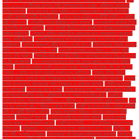
দেশ ১৯৭১-এর শহীদদের রক্তের প্রতি বিশ্বাসঘাতকতা করেছে: কুমিল্লায় জোনায়েদ
সাকির মন্তব্য"
"এক মাস ধরে খোলা সয়াবিন তেল ব্যবহার করছেন বাণিজ্য উপদেষ্টা"
"একটি আমলকীর অসীম উপকারিতা!"
"একুশে পদক পাচ্ছেন ১৪ বিশিষ্ট ব্যক্তি ও জাতীয়
নারী ফুটবল দল"
"এশিয়াটিক ল্যাবরেটরিজের মুনাফা কমেছে"
"এসঅ্যান্ডপি আদানির তিনটি
কোম্পানির ঋণমান কমালো"
"এহুদ ওলমার্ট কীভাবে তৈরি করেছিলেন ইসরায়েল-ফিলিস্তিন
রাষ্ট্রের মানচিত্র"
"ঐকমত্য কমিশন রাজনৈতিক দলগুলোর সাথে আলাদাভাবে আলোচনা
করবে: আলী রীয়াজ"
"ওসমানী বিমানবন্দরে অগ্নিনির্বাপণ মহড়ায় অংশ নিলেন বেবিচক
চেয়ারম্যান"
"কাউকে বিশৃঙ্খলা সৃষ্টির সুযোগ দেওয়া যাবে না
"কিশোরগঞ্জে ভাঙারি দোকানে
মর্টার শেল দেখতে পেয়ে ৯৯৯-এ কল
"কেনেডি হত্যাকাণ্ডের বিষয়ে ৮০ হাজার পৃষ্ঠার
গোপন নথি প্রকাশ"
"ক্ষমতায় থাকা অবস্থায় নির্বাচনে অংশগ্রহণ জনগণ আর মেনে নেবে
না: জি এম কাদের"
"গণ–অভ্যুত্থানের ছয় মাস পর ছেলের মরদেহ পেয়ে মা'র অবিরত
কান্না"
"গণমাধ্যম সরকার অখুশি হবে এমন সংবাদ প্রকাশে ভয় পাচ্ছে: জি এম কাদের"
"গাজায় ২ মার্চের পর খাদ্য সহায়তা প্রবাহ বন্ধ: জাতিসংঘ"
"গাজায় অবৈধ আদেশ
অমান্য করতে সেনাদের প্রতি ইসরায়েলের সাবেক নিরাপত্তা উপদেষ্টার আহ্বান"'
"গাজার
সংঘর্ষ বন্ধের জন্য আলোচনার প্রতি ইসরায়েল ও হামাসের আগ্রহ"
"গাজীপুরে হামলা:
ওসি প্রত্যাহার
"গোসলের আগে না পরে
"ঘরের বাতাসে দূষণ: সুস্থ থাকার জন্য করণীয়".
"চট্টগ্রামের আঞ্চলিক ভাষায় রোহিঙ্গাদের জন্য প্রধান উপদেষ্টার বার্তা"
"চাকরিতে
প্রবেশের জন্য পুরুষদের বয়সসীমা ৩৫ ও নারীদের ৩৭ বছরে উন্নীত করার প্রস্তাব"
"চার
মাস ধরে রপ্তানি আয় ৪ বিলিয়ন ডলারের উপরে"
"চারটি পদ ছাড়া জাতীয় নাগরিক কমিটির
বাকি সব কমিটি বিলুপ্ত ঘোষণা"
"চারবার বসতভিটা সরিয়েও ভাঙনের আতঙ্কে আলী
আহমদ"
"চীনের ৫টি পদক্ষেপ
"চুয়েট ছাত্রলীগের সভাপতি আটক"
"চোখের স্বাস্থ্য
উন্নত রাখতে যে খাবারগুলি খাবেন"
"চ্যাম্পিয়নস ট্রফি: ২ শর্তে হাইব্রিড মডেলে সম্মত
পাকিস্তান"
"ছুরিকাঘাত ও বৈদ্যুতিক শকে হত্যা: সবজিখেতে লাশ ফেলা"
"জমিয়ত ও
এবি পার্টি: সংস্কার ও নির্বাচন
"জয়পুরহাটে হাট ইজারায় সিন্ডিকেটের কারসাজি
"জাপানের