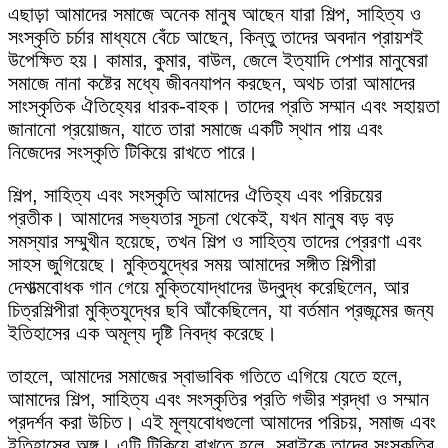
এছাড়া আমাদের সমাজে অনেক মানুষ আছেন যারা শিল্প, সাহিত্য ও
সংস্কৃতি চর্চার মাধ্যমে বেঁচে আছেন, কিন্তু তাদের অবদান প্রায়শই
উপেক্ষিত হয়। কামার, কুমার, বাউল, জেলে ইত্যাদি পেশার মানুষেরা
সমাজে নানা কষ্টের মধ্যে জীবনযাপন করছেন, অথচ তারা আমাদের
সাংস্কৃতিক ঐতিহ্যের ধারক-বাহক। তাদের প্রতি সম্মান এবং সহায়তা
জানানো প্রয়োজন, যাতে তারা সমাজে একটি স্থান পায় এবং
নিজেদের সংস্কৃতি টিকিয়ে রাখতে পারে।
শিল্প, সাহিত্য এবং সংস্কৃতি আমাদের ঐতিহ্য এবং পরিচয়ের
প্রতীক। আমাদের সভ্যতার সূচনা থেকেই, যখন মানুষ বড় বড়
সমস্যার সম্মুখীন হয়েছে, তখন শিল্প ও সাহিত্য তাদের প্রেরণা এবং
সাহস জুগিয়েছে। মুক্তিযুদ্ধের সময় আমাদের সঙ্গীত শিল্পীরা
দেশাত্মবোধক গান গেয়ে মুক্তিযোদ্ধাদের উদ্বুদ্ধ করেছিলেন, আর
চিত্রশিল্পীরা মুক্তিযুদ্ধের ছবি আঁকেছিলেন, যা বর্তমান প্রজন্মের জন্য
ইতিহাসের এক অমূল্য দৃষ্টি নিবদ্ধ করেছে।
তাহলে, আমাদের সমাজের স্বাভাবিক গতিতে এগিয়ে যেতে হলে,
আমাদের শিল্প, সাহিত্য এবং সংস্কৃতির প্রতি গভীর শ্রদ্ধা ও সম্মান
প্রদর্শন করা উচিত। এই মূল্যবোধগুলো আমাদের পরিচয়, সমাজ এবং
ইতিহাসের অঙ্গ। এটি টিকিয়ে রাখতে হলে, সবাইকে তাদের সংস্কৃতির