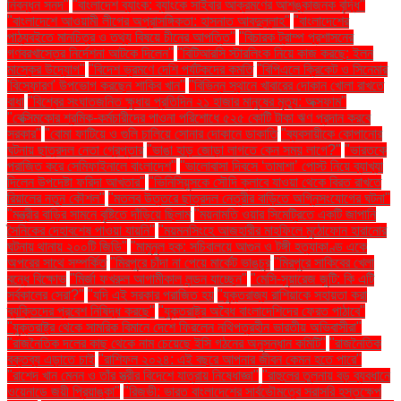
নিবন্ধন সনদ"
"বাংলাদেশ ব্যাংক: ব্যাংকে সাইবার আক্রমণের আশঙ্কাজনক বৃদ্ধি"
"বাংলাদেশে আওয়ামী লীগের অপ্রাসঙ্গিকতা: হাসনাত আবদুল্লাহ"
"বাংলাদেশের
পাঠ্যবইতে মানচিত্র ও তথ্য বিষয়ে চীনের আপত্তি"
"বিচারক ট্রাম্প প্রশাসনের
গণবরখাস্তের নির্দেশনা আটকে দিলেন"
"বিটিআরসি স্টারলিংক নিয়ে কাজ করছে: ইলন
মাস্কের উদ্যোগ"
"বিদেশ ভ্রমণে দেশি পর্যটকদের কমতি
"বিপিএলে ক্রিকেট ও সিনেমার
'বিস্ফোরণ' উপভোগ করছেন শাকিব খান"
"বিভিন্ন স্থানে খাবারের দোকান খোলা রাখতে
বাধা
"বিশ্বের সংঘাতজনিত ক্ষুধায় প্রতিদিন ২১ হাজার মানুষের মৃত্যু: অক্সফাম"
"বেক্সিমকোর শ্রমিক-কর্মচারীদের পাওনা পরিশোধে ৫২৫ কোটি টাকা ঋণ প্রদান করবে
সরকার"
"বোমা ফাটিয়ে ও গুলি চালিয়ে সোনার দোকানে ডাকাতি
"ব্যবসায়ীকে কোপানোর
ঘটনায় ছাত্রদল নেতা গ্রেপ্তার
"ভাঙা হাড় জোড়া লাগতে কেন সময় লাগে?"
"ভারতকে
পরাজিত করে সেমিফাইনালে বাংলাদেশ"
"ভালোবাসা দিবসে ‘তামাশা’ পোস্ট নিয়ে ব্যাখ্যা
দিলেন উপদেষ্টা ফরিদা আখতার"
"ভিনিসিয়ুসকে সৌদি ক্লাবে যাওয়া থেকে বিরত রাখতে
রিয়ালের নতুন কৌশল"
"মতলব উত্তরে ছাত্রদল নেত্রীর বাড়িতে অগ্নিসংযোগের ঘটনা"
"মন্ত্রীর বাড়ির সামনে বৃষ্টিতে দাঁড়িয়ে ছিলাম
"ময়নামতি ওয়ার সিমেট্রিতে একটি জাপানি
সৈনিকের দেহাবশেষ পাওয়া যায়নি"
"ময়মনসিংহে আজহারীর মাহফিলে মুঠোফোন হারানোর
ঘটনায় থানায় ২০০টি জিডি"
"মামুনুল হক: সচিবালয়ে আগুন ও টঙ্গী হত্যাকাণ্ড একে
অপরের সাথে সম্পর্কিত
"মিরপুরে চাঁদা না পেয়ে মার্কেট ভাঙচুর
"মিরপুরে সাকিবের খেলা
বন্ধে বিক্ষোভ
"মির্জা ফখরুল আগামীকাল লন্ডন যাচ্ছেন"
"মেসি-সুয়ারেজ জুটি: কি এটি
সর্বকালের সেরা?"
"যদি এই সরকার পরাজিত হয়
"যুক্তরাজ্য রাশিয়াকে সহায়তা করা
ব্যক্তিদের প্রবেশ নিষিদ্ধ করছে"
"যুক্তরাষ্ট্র অবৈধ বাংলাদেশিদের ফেরত পাঠাবে"
"যুক্তরাষ্ট্র থেকে সামরিক বিমানে দেশে ফিরলেন নথিপত্রহীন ভারতীয় অভিবাসীরা"
"রাজনৈতিক দলের কাছ থেকে নাম চেয়েছে ইসি গঠনের অনুসন্ধান কমিটি"
"রাজনৈতিক
বক্তব্য এড়াতে চাই
"রাশিফল ২০২৪: এই বছরে আপনার জীবন কেমন হতে পারে"
"রাশেদ খান মেনন ও তাঁর স্ত্রীর বিদেশে যাত্রায় নিষেধাজ্ঞা"
"রাহুলের তুলনায় বড় ব্যবধানে
ওয়েনাডে জয়ী প্রিয়াঙ্কা"
"রিজভী: ভারত বাংলাদেশের সার্বভৌমত্বে সরাসরি হস্তক্ষেপ