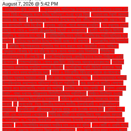
August 7, 2026 @ 5:42 PM
. ডায়াবেটিস ঝুঁকি কমানো:
। সুনামগঞ্জের শান্তিগঞ্জ উপজেলার সাংহাই হাওরে চলমান এই
সড়ক নির্মাণ প্রকল্পের জন্য জমির ক্ষতিপূরণ দেওয়া দূরের বিষয়
''অরফানেজ ট্রাস্ট মামলায়
সাজার রায় বাতিল
''কক্সবাজারের টেকনাফ উপজেলার নাফ নদীর মোহনায় মাছ ধরতে গিয়ে
চার বাংলাদেশি মাঝি নিখোঁজ''
''খুলনায় ‘নাটুকে’ পার্কে জলবায়ু তহবিল''
''ঘন কুয়াশায় ঢাকায়
নামতে না পেরে ৬ ফ্লাইট diverted সিলেট ও কলকাতায়''
''চলতি অর্থবছরে জিডিপি
প্রবৃদ্ধি ৪ শতাংশ হতে পারে''
''চ্যাটজিপিটির নতুন সুবিধা: ডিপসিকের প্রতিযোগিতার মুখে
বিপ্লব''
''বাইডেনের জাতির উদ্দেশে বিদায়ী ভাষণে কী বললেন''
''যুক্তরাষ্ট্রে তৈরি পিস্তলে
খুন
''রাষ্ট্রীয় পৃষ্ঠপোষকতায় লুটপাটের পথ বন্ধ করতে হবে: সাংবাদিক নেতা আজিজ"
''সুন্দরবনে নৌকায় দুই মণ হরিণের মাংস ফেলে পালাল চোর শিকারিরা''
'টিউলিপের
পদত্যাগপত্রে কী লেখা ছিল''
'ঢাকা বিশ্ববিদ্যালয় কেন্দ্রীয় ছাত্র সংসদ নির্বাচন: একটি
বিশ্লেষণ''
'শিক্ষাপ্রতিষ্ঠানে ‘গোপন রাজনীতি’ নিষিদ্ধের আহ্বান ছাত্রদলের''
'সংবিধান
সংস্কার কমিশনের সুপারিশ সম্পর্কে বিএনপি
‘অস্ট্রেলিয়া প্রতি মিনিটে ভারতকে স্মরণ
করিয়ে দেবে ধবলধোলাইয়ের কথা’
‘ইইউ ও ইউরোপীয় বিনিয়োগ ব্যাংক বাংলাদেশকে
পরিবেশ সুরক্ষায় সহায়তা দেবে’
‘এটা হয়তো আমার শেষ ম্যাচ’"
‘গণ–অভ্যুত্থান পরবর্তী
বিশ্ববিদ্যালয় ক্যাম্পাসে শান্তিপূর্ণ পরিবেশ প্রতিষ্ঠিত’
‘জয় বাংলা’কে জাতীয় স্লোগান
ঘোষণা করে হাইকোর্টের দেওয়া রায় স্থগিত
‘জাতীয় দলে আর খেলছি না’
‘ট্রাম্প একজন
উন্মাদ’: গাজা দখলের পরিকল্পনায় ফিলিস্তিনিদের প্রতিক্রিয়া
‘নির্বাচন বিলম্বিত হওয়ার
সংস্কারের বিরুদ্ধে বিএনপি’র অবস্থান’
‘পাঠান টু’ এর চিত্রনাট্য শাহরুখের মন জয়
করেছে
‘মা
‘মুনাফেকি’ নিয়ে রিজভীর মন্তব্য জাতীয় ঐক্যবিরোধী ও দুরভিসন্ধিপূর্ণ:
জামায়াত"
‘যুদ্ধবিরোধী’ রবীন্দ্রনাথ ঠাকুরের কাছে এক ইংরেজ মায়ের চিঠি
‘রোহিত শর্মা -
মোটা এবং গড়পড়তা খেলোয়াড়’
‘শিবিরের কমিটি’তে থাকার বিষয়ে পূজা চেরির বক্তব্য
"‘গণপরিষদ’ ও ‘সেকেন্ড রিপাবলিক’: জামায়াতসহ ইসলামী দলগুলোর মতভিন্নতা সামনে
আসছে"
"১০ কিলোমিটার ব্যবধানে সবজির দাম ৩-৪ গুণ বৃদ্ধি"
"১০ কোটি ও এমপি পদের
প্রলোভন: নুরুলের অভিযোগ মিথ্যা দাবি সামান্তার"
"১৫ বছরে বিচার ছাড়া ১৯২৬ জনের