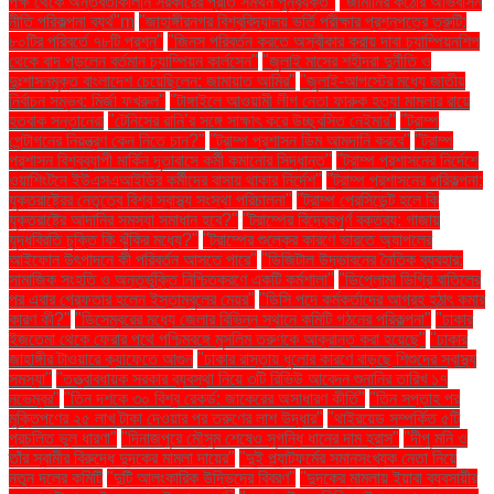
পক্ষ থেকে অন্তর্বর্তীকালীন সরকারের প্রতি সমর্থন পুনর্ব্যক্ত"
"জার্মানির কঠোর অভিবাসন
নীতি পরিকল্পনা ব্যর্থ"m
"জাহাঙ্গীরনগর বিশ্ববিদ্যালয় ভর্তি পরীক্ষার প্রশ্নপত্রে ত্রুটি:
৮০টির পরিবর্তে ৭৮টি প্রশ্ন"
"জিনস পরিবর্তন করতে অস্বীকার করায় দাবা চ্যাম্পিয়নশিপ
থেকে বাদ পড়লেন বর্তমান চ্যাম্পিয়ন কার্লসেন"
"জুলাই মাসের শহীদরা দুর্নীতি ও
দুঃশাসনমুক্ত বাংলাদেশ চেয়েছিলেন: জামায়াত আমির"
"জুলাই-আগস্টের মধ্যে জাতীয়
নির্বাচন সম্ভব: মির্জা ফখরুল"
"টাঙ্গাইলে আওয়ামী লীগ নেতা ফারুক হত্যা মামলার রায়ে
হতবাক সন্তানেরা
"টেনিসের রানি’র সঙ্গে সাক্ষাৎ করে উচ্ছ্বসিত নেইমার"
"ট্রাম্প
পেন্টাগনের নিয়ন্ত্রণ কেন নিতে চান?"
"ট্রাম্প প্রশাসন ডিম আমদানি করবে"
"ট্রাম্প
প্রশাসন বিশ্বব্যাপী মার্কিন দূতাবাসে কর্মী কমানোর সিদ্ধান্ত"
"ট্রাম্প প্রশাসনের নির্দেশে
ওয়াশিংটনে ইউএসএআইডির কর্মীদের বাসায় থাকার নির্দেশ"
"ট্রাম্প প্রশাসনের পরিকল্পনা:
যুক্তরাষ্ট্রের নেতৃত্বে বিশ্ব স্বাস্থ্য সংস্থা পরিচালনা"
"ট্রাম্প প্রেসিডেন্ট হলে কি
যুক্তরাষ্ট্রে আদানির সমস্যা সমাধান হবে?"
"ট্রাম্পের বিদ্বেষপূর্ণ বক্তব্য: গাজায়
যুদ্ধবিরতি চুক্তি কি ঝুঁকির মধ্যে?"
"ট্রাম্পের শুল্কের কারণে ভারতে অ্যাপলের
আইফোন উৎপাদনে কী পরিবর্তন আসতে পারে"
"ডিজিটাল উদ্ভাবনের নৈতিক ব্যবহার:
সামাজিক সংহতি ও অন্তর্ভুক্তি নিশ্চিতকরণে একটি কর্মশালা"
"ডিপ্লোমা ডিগ্রি বাতিলের
পর এবার গ্রেফতার হলেন ইস্তাম্বুলের মেয়র"
"ডিসি পদে কর্মকর্তাদের আগ্রহ হঠাৎ কমার
কারণ কী?"
"ডিসেম্বরের মধ্যে জেলার বিভিন্ন স্থানে কমিটি গঠনের পরিকল্পনা"
"ঢাকার
ইজতেমা থেকে ফেরার পথে পশ্চিমবঙ্গে মুসলিম তরুণকে আক্রান্ত করা হয়েছে"
"ঢাকার
জাহাঙ্গীর টাওয়ারে ক্যাফেতে আগুন
"ঢাকার রাস্তায় ধুলোর কারণে বাড়ছে শিশুদের স্বাস্থ্য
সমস্যা"
"তত্ত্বাবধায়ক সরকার ব্যবস্থা নিয়ে ৩টি রিভিউ আবেদন শুনানির তারিখ ১৭
নভেম্বর"
"তিন দশকে ৩০ বিশ্ব রেকর্ড: জাকেরের অসাধারণ কীর্তি"
"তিন সপ্তাহ পর
মুক্তিপণের ২৫ লাখ টাকা দেওয়ার পর তরুণের লাশ উদ্ধার"
"থাইরয়েড সম্পর্কিত ৫টি
প্রচলিত ভুল ধারণা"
"দিনাজপুরে মৌসুম শেষেও সুগন্ধি ধানের দাম হ্রাস"
"দীপু মনি ও
তাঁর স্বামীর বিরুদ্ধে দুদকের মামলা দায়ের"
"দুই প্ল্যাটফর্মের সমানসংখ্যক নেতা নিয়ে
নতুন দলের কমিটি
"দুটি আলংকারিক উদ্ভিদের বিবরণ"
"দুদকের মামলায় ইয়াবা ব্যবসায়ীর