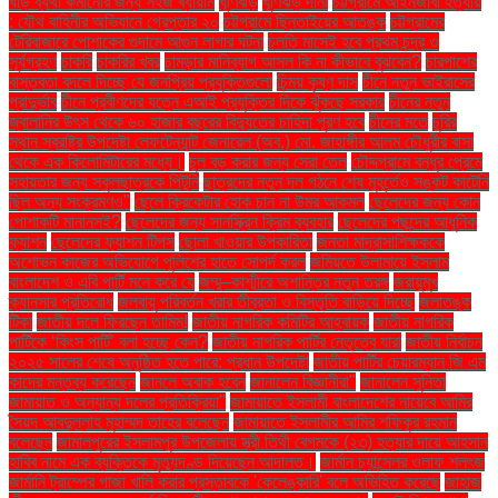
ঘাড় ব্যথা কমানোর জন্য সহজ ব্যায়াম
ঘূর্ণিঝড়
ঘূর্ণিঝড় দানা
চট্টগ্রামে আইনজীবী হত্যায়
: যৌথ বাহিনীর অভিযানে গ্রেপ্তার ২০
চট্টগ্রামে ছিনতাইয়ের আতঙ্ক
চট্টগ্রামের
টেরিবাজারে পোশাকের গুদামে আগুন লাগার ঘটনা
চলতি মাসেই হবে প্রথম চন্দ্র ও
সূর্যগ্রহণ
চাকরি
চাকরির খবর
চামড়ার মানিব্যাগ আসল কি না কীভাবে বুঝবেন?
চারপাশের
বাস্তবতা বদলে দিচ্ছে যে জনপ্রিয় প্রযুক্তিগুলো
চিন্ময় কৃষ্ণ দাস
চীনে নতুন ভাইরাসের
প্রাদুর্ভাব
চীনে প্রবীণদের যত্নে এআই প্রযুক্তির দিকে ঝুঁকছে সরকার
চীনের নতুন
জ্বালানির উৎস থেকে ৬০ হাজার বছরের বিদ্যুতের চাহিদা পূরণ হবে
চীনের মতে
চুরির
স্থান স্বরাষ্ট্র উপদেষ্টা লেফটেন্যান্ট জেনারেল (অব.) মো. জাহাঙ্গীর আলম চৌধুরীর বাসা
থেকে এক কিলোমিটারের মধ্যে।
চুল বড় করার জন্য সেরা তেল
চৌদ্দগ্রামে বন্ধুর প্রেমে
সহায়তার জন্য স্কুলছাত্রকে পিটুনি
ছাত্রদের নতুন দল গঠনে শেষ মুহূর্তেও সঙ্কট কাটেনি
ছিল অন্য সংক্রমণও"
ছেলে ক্রিকেটার হোক চান না উমর আকমল
ছেলেদের জন্য কোন
পোশাকটি মানানসই?
ছেলেদের জন্য সানস্ক্রিন ক্রিম ব্যবহার
ছেলেদের পছন্দের আধুনিক
ফ্যাশন
ছেলেদের ফ্যাশন টিপস
ছোলা খাওয়ার উপকারিতা
জনতা মাদ্রাসাশিক্ষককে
অশোভন কাজের অভিযোগে পুলিশের হাতে সোপর্দ করল
জমিয়তে উলামায়ে ইসলাম
বাংলাদেশ ও এবি পার্টি মনে করে যে
জম্মু–কাশ্মীরে অশান্তির নতুন তরঙ্গ
জরায়ুমুখ
ক্যানসার প্রতিরোধ
জলবায়ু পরিবর্তন খরার তীব্রতা ও বিস্তৃতি বাড়িয়ে দিচ্ছে
জলাতঙ্ক
টিকা
জাতীয় দলে ফিরছেন তামিম!
জাতীয় নাগরিক কমিটির আহ্বায়ক
জাতীয় নাগরিক
পার্টিকে ‘কিংস পার্টি’ বলা হচ্ছে কেন?
জাতীয় নাগরিক পার্টির নেতৃত্বে যারা
জাতীয় নির্বাচন
২০২৫ সালের শেষে অনুষ্ঠিত হতে পারে: প্রধান উপদেষ্টা
জাতীয় পার্টির চেয়ারম্যান জি এম
কাদের মন্তব্য করেছেন
জানলে অবাক হবেন
জানালেন বিজ্ঞানীরা"
জানালেন সুনিতা
জামায়াত ও অন্যান্য দলের প্রতিক্রিয়া''
জামায়াতে ইসলামী বাংলাদেশের নায়েবে আমির
সৈয়দ আবদুল্লাহ মুহাম্মদ তাহের বলেছেন
জামায়াতে ইসলামীর আমির শফিকুর রহমান
বলেছেন
জামালপুরের ইসলামপুর উপজেলায় স্ত্রী তিথী বেগমকে (২৩) হত্যার দায়ে আহসান
হাবিব নামে এক ব্যক্তিকে মৃত্যুদণ্ড দিয়েছেন আদালত।
জার্মান চ্যান্সেলর ওলাফ শলৎজ
জার্মানি ট্রাম্পের গাজা খালি করার প্রস্তাবকে 'কেলেঙ্কারি' বলে অভিহিত করেছে
জাহাজ