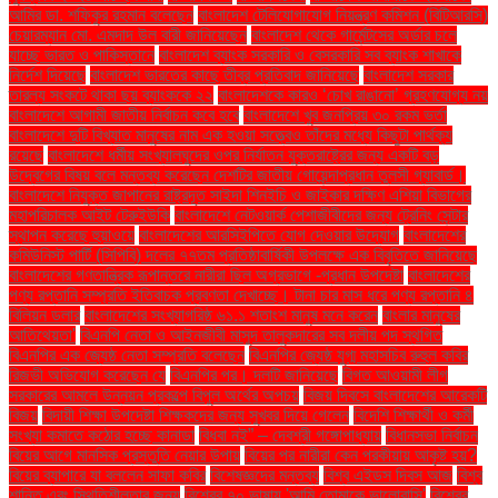
আমির ডা. শফিকুর রহমান বলেছেন
বাংলাদেশ টেলিযোগাযোগ নিয়ন্ত্রণ কমিশন (বিটিআরসি)
চেয়ারম্যান মো. এমদাদ উল বারী জানিয়েছেন
বাংলাদেশ থেকে গার্মেন্টসের অর্ডার চলে
যাচ্ছে ভারত ও পাকিস্তানে
বাংলাদেশ ব্যাংক সরকারি ও বেসরকারি সব ব্যাংক শাখাকে
নির্দেশ দিয়েছে
বাংলাদেশ ভারতের কাছে তীব্র প্রতিবাদ জানিয়েছে
বাংলাদেশ সরকার
তারল্য সংকটে থাকা ছয় ব্যাংককে ২২
বাংলাদেশকে কারও ‘চোখ রাঙানো’ গ্রহণযোগ্য নয়
বাংলাদেশে আগামী জাতীয় নির্বাচন কবে হবে
বাংলাদেশে খুব জনপ্রিয় ৩০ রকম ভর্তা
বাংলাদেশে দুটি বিখ্যাত মানুষের নাম এক হওয়া সত্ত্বেও তাঁদের মধ্যে কিছুটা পার্থক্য
রয়েছে
বাংলাদেশে ধর্মীয় সংখ্যালঘুদের ওপর নির্যাতন যুক্তরাষ্ট্রের জন্য একটি বড়
উদ্বেগের বিষয় বলে মন্তব্য করেছেন দেশটির জাতীয় গোয়েন্দাপ্রধান তুলসী গ্যাবার্ড।
বাংলাদেশে নিযুক্ত জাপানের রাষ্ট্রদূত সাইদা শিনইচি ও জাইকার দক্ষিণ এশিয়া বিভাগের
মহাপরিচালক আইট টেরুইউকি
বাংলাদেশে নেটওয়ার্ক পেশাজীবীদের জন্য ট্রেনিং সেন্টার
স্থাপন করেছে হুয়াওয়ে
বাংলাদেশের আরসিইপিতে যোগ দেওয়ার উদ্যোগ
বাংলাদেশের
কমিউনিস্ট পার্টি (সিপিবি) দলের ৭৭তম প্রতিষ্ঠাবার্ষিকী উপলক্ষে এক বিবৃতিতে জানিয়েছে
বাংলাদেশের গণতান্ত্রিক রূপান্তরে নারীরা ছিল অগ্রভাগে -প্রধান উপদেষ্টা
বাংলাদেশের
পণ্য রপ্তানি সম্প্রতি ইতিবাচক প্রবণতা দেখাচ্ছে। টানা চার মাস ধরে পণ্য রপ্তানি ৪
বিলিয়ন ডলার
বাংলাদেশের সংখ্যাগরিষ্ঠ ৬১.১ শতাংশ মানুষ মনে করেন
বাংলার মানুষের
আতিথেয়তা'
বিএনপি নেতা ও আইনজীবী মাসুদ তালুকদারের সব দলীয় পদ স্থগিত
বিএনপির এক জ্যেষ্ঠ নেতা সম্প্রতি বলেছেন
বিএনপির জ্যেষ্ঠ যুগ্ম মহাসচিব রুহুল কবির
রিজভী অভিযোগ করেছেন যে
বিএনপির পর। দলটি জানিয়েছে
বিগত আওয়ামী লীগ
সরকারের আমলে উন্নয়ন প্রকল্পে বিপুল অর্থের অপচয়
বিজয় দিবসে বাংলাদেশের আরেকটি
বিজয়
বিদায়ী শিক্ষা উপদেষ্টা শিক্ষকদের জন্য সুখবর দিয়ে গেলেন
বিদেশি শিক্ষার্থী ও কর্মী
সংখ্যা কমাতে কঠোর হচ্ছে কানাডা
বিধবা নই” – দেবশ্রী গঙ্গোপাধ্যায়
বিধানসভা নির্বাচন
বিয়ের আগে মানসিক প্রস্তুতি নেয়ার উপায়
বিয়ের পর নারীরা কেন পরকীয়ায় আকৃষ্ট হয়?
বিয়ের ব্যাপারে যা বললেন সাফা কবির
বিশেষজ্ঞদের মন্তব্য
বিশ্ব এইডস দিবস আজ
বিশ্ব
শান্তি এবং স্থিতিশীলতার জন্য
বিশ্বের ৭০ ভাষায় 'আমি তোমাকে ভালোবাসি'
বিশ্বের