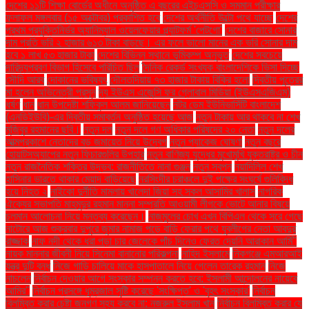
দেশের ১১টি শিক্ষা বোর্ডের অধীনে অনুষ্ঠিত এ বছরের এইচএসসি ও সমমান পরীক্ষার
ফলাফল মঙ্গলবার (১৫ অক্টোবর) প্রকাশিত হবে
দেশের অর্থনীতি উল্টো পথে যাচ্ছে
দেশের
প্রথম প্রযুক্তিনির্ভর অ্যানিম্যাল ওয়েলফেয়ার প্ল্যাটফর্ম 'পেটগো'
দেশের বাজারে সোনার
দাম প্রতি ভরি ২ হাজার ৬১৩ টাকা বাড়ছে। এর ফলে ভালো মানের এক ভরি সোনার দাম
হবে ১ লাখ ৫৩ হাজার টাকা
দেশের বিভিন্ন স্থানে ভূমিকম্প অনুভূত
দেশের সবচেয়ে
দারিদ্র্যপ্রবণ বিভাগ হিসেবে পরিচিত ছিল
দৈনিক রেকর্ড সংখ্যক বাংলাদেশিকে ভিসা দিচ্ছে
সৌদি আরব
দোকানের ভবিষ্যৎ
দৌলতদিয়ায় ৭৩ হাজার টাকায় বিক্রি হলো
দ্বিতীয় পুত্রের
মা হলেন অভিনেত্রী প্রসূন
দ্য ইউএস এজেন্সি ফর গ্লোবাল মিডিয়া (ইউএসএজিএম)
ধর্ষণ
ধান
ধান উপদেষ্টা শফিকুল আলম জানিয়েছেন
নটর ডেম ইউনিভার্সিটি বাংলাদেশ
(এনডিইউবি)-এর দ্বিতীয় সমাবর্তন অনুষ্ঠিত হয়েছে আজ
নতুন টাকায় আর থাকবে না শেখ
মুজিবুর রহমানের ছবি।
নতুন দল
নতুন দলে গণ অধিকার পরিষদের ২০ নেতা
নতুন দলের
আত্মপ্রকাশে নেতাদের বড় জমায়েত নিয়ে উদ্বেগ
নতুন প্যাকেজ ঘোষণা
নতুন বছরে
হোয়াটসঅ্যাপের নতুন ফিচারগুলির উপহার
নতুন বাণিজ্য যুদ্ধের মুখোমুখি যুক্তরাষ্ট্র ও চীন
নতুন রাজনৈতিক শক্তির উদ্ভব: রাজনীতিতে নানা গুঞ্জন
নতুন স্বপ্ন
নয়াদিল্লি শেখ
হাসিনার ভারতে থাকার মেয়াদ বাড়িয়েছে
নরসিংদীর চরাঞ্চলে দুই পক্ষের সংঘর্ষে গুলিবিদ্ধ
হয়ে নিহত ২
নাইকো দুর্নীতি মামলায় খালেদা জিয়া সহ সকল আসামির খালাস
নাগরিক
ঐক্যের সভাপতি মাহমুদুর রহমান মান্না সম্প্রতি আওয়ামী লীগকে ভোটে আনার বিষয়ে
চলমান আলোচনা নিয়ে মন্তব্য করেছেন।
নাজমুলের চোখ এখন বিপিএল থেকে সরে গেছে
নাটোরে আজ শুক্রবার দুপুরে জুমার নামাজ পড়ে বাড়ি ফেরার পথে যুবলীগের নেতা আবদুর
রাজ্জাক
নাফ নদী থেকে ধরা পড়া চার জেলেকে পাঁচ দিনেও ফেরত দেয়নি আরাকান আর্মি"
নায়ক মান্নার জীবনী নিয়ে সিনেমা বানানোর পরিকল্পনা
নাহিদ ইসলামে
নিকগঞ্জে এমআরআই
যন্ত্র দুটি বন্ধ
নিজে গাড়ি চালিয়ে মাকে হাসপাতালে নিয়ে গেলেন তারেক রহমান
নিজে
নাচলেন
নির্বাচন দেওয়ার আগে সংস্কার সম্পন্ন করতে হবে: ইসলামী আন্দোলনের নায়েবে
আমির"
নির্বাচন প্রসঙ্গে ধূম্রজাল সৃষ্টি করেছে 'সংক্ষিপ্ত' ও 'বৃহৎ সংস্কার'
নির্বাচন
বিলম্বিত করার চেষ্টা জনগণ সহ্য করবে না: নজরুল ইসলাম খান
নির্বাচন বিলম্বিত করার যে