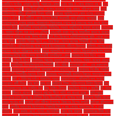
একদিনে সর্বোচ্চ ওমরাহ যাত্রী প্রবাহের রেকর্ড
এখন আর না খেয়ে থাকতে হয় না
এবং
তারুণ্যের দ্রোহ
এবার চীন-রাশিয়া থেকেও ছড়ানো হচ্ছে গুজব: শফিকুল আলম
এবার
পাকিস্তানে শহীদ বুদ্ধিজীবী দিবস পালিত
এবারের আইপিএলে কোন দলের নেতৃত্বে
আছেন কে?.
এবি পার্টিতে যোগ দিলেন বিশিষ্ট ব্যবসায়ী আবু রাইয়ান আশয়ারী
এয়ার
অ্যাম্বুলেন্সে ঢাকার হজরত শাহজালাল বিমানবন্দর ত্যাগ করে লন্ডনের পথে রওনা হলেন
খালেদা জিয়া
এশিয়াটিক ল্যাবরেটরিজ লিমিটেড প্রথম প্রান্তিকে মুনাফা করেছে
এসএসসি
ও সমমান পরীক্ষা শুরু হবে ১০ এপ্রিল
এসএসসি ফরম পূরণের সময়সীমা বাড়ানো হয়েছে
এ্যানিকে পাঠানো হচ্ছে বিশ্ব সাঁতারে
ওই দিন বিকেলে অলিউল্লাহকে বাড়ি থেকে তুলে
নেয় পুলিশ
ওয়ালটন ফ্রিজ কিনে ২০ লাখ টাকা পেলেন কলেজ শিক্ষার্থী রাশেদ আলী
ওয়াশিংটনে হেলিকপ্টারের সঙ্গে সংঘর্ষে উড়োজাহাজ নদীতে বিধ্বস্ত
কমিশন দেশের চারটি
প্রদেশ গঠনের পরিকল্পনা করছে
কয়লা আমদানি না হওয়া পর্যন্ত বিদ্যুৎকেন্দ্র বন্ধ থাকবে
কয়লাসঙ্কটের কারণে বন্ধ মহেশখালী তাপবিদ্যুৎ কেন্দ্র
করমজলে তিন দিনে ৭৫০০
দর্শনার্থী
কর্ণফুলী টানেল
কলসিন্দুর গ্রামের অদম্য মেয়েরা আবারও প্রমাণ করেছে তাদের
দক্ষতা
কলাম্বিয়া বিশ্ববিদ্যালয়ের শিক্ষার্থী
কাঁচা মরিচে
কানপাকা রোগ - এক গুরুত্বপুর্ণ
সমস্যা
কানাডাকে যুক্তরাষ্ট্রের অঙ্গরাজ্য হতে বললেন ট্রাম্প
কানাডায় নিখোঁজ প্রবাসী
বাংলাদেশি শিক্ষার্থীর মরদেহ উদ্ধার
কানাডার প্রধানমন্ত্রী জাস্টিন ট্রুডো পদত্যাগ করতে
যাচ্ছেন
কান্ট ও হিউমের দর্শনে গাজালির প্রভাব
কাভার্ডভ্যান-মোটরসাইকেল সংঘর্ষে
ছাত্রদল কর্মী নিহত
কার ক্ষতি
কার লাভ
কারিগরি শিক্ষা অধিদপ্তরে বিশাল নিয়োগ
কিছু
অধিনায়কত্বের নাম অনুমিত ছিল
কিছু ইঙ্গিত মিলছে
কিডনিতে পাথর ও করণীয়
কী আছে
তাতে?
কীভাবে খাবেন?
কীভাবে বুঝবেন শীতে পানি কম খাওয়া হচ্ছে?
কুড়িগ্রামে
দরিদ্রদের চাল বিতরণের তালিকা নিয়ে বিএনপির দুই পক্ষের সংঘর্ষ
কুমিল্লা সিটির সাবেক
মেয়র সূচনার জমি
কুয়েটে ভর্তি পরীক্ষা উপলক্ষে বিমানের বিশেষ ফ্লাইট
কৃত্রিম বুদ্ধিমত্তা
কৃষক
কেন্দ্রীয় ব্যাংকের নির্দেশনায় ট্রেজারি বিল ও বন্ড কেনায় ব্যাংকের ফি ও চার্জ
নির্ধারণ"
কোন কথায় রেগে গেলেন জেলেনস্কি
কোন পক্ষ হারল?
ক্যানসারের টিকা নিয়ে
আশার আলো
ক্যান্সারের বিকল্প চিকিৎসা পদ্ধতিগুলি কীভাবে কাজ করে
ক্লাসরুমে প্রথম