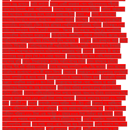
রহমান মঞ্জু বলেছেন
আমি ক্লান্ত
আরও একটি কারখানা পেল পরিবেশবান্ধব স্বীকৃতি
আসকের উদ্বেগ: ঢাকা প্রতিবেদন"
আসামে গরুর মাংস খাওয়া নিষিদ্ধ
আসিফ নজরুলের
সঙ্গে অশোভন আচরণের জন্য তারেক রহমানের নিন্দা
আহত ১".
ইইউ বাংলাদেশের
সংস্কার উদ্যোগে সমর্থন জানালেন - হাদজা লাহবিব
ইউক্রেন
ইউক্রেনে যুক্তরাষ্ট্রের
প্রস্তাবিত যুদ্ধবিরতি চুক্তি নিয়ে রাশিয়ার প্রেসিডেন্ট ভ্লাদিমির পুতিনে
ইউক্রেনে সেনা
পাঠানোর সম্ভাবনা উড়িয়ে দেননি কানাডা - ট্রুডো
ইউক্রেনের প্রেসিডেন্ট ভলোদিমির
জেলেনস্কি অভিযোগ করেছেন যে
ইউনাইটেড কমার্শিয়াল ব্যাংক (ইউসিবি) বছরের তৃতীয়
প্রান্তিকে শেয়ারপ্রতি আয় (ইপিএস) বৃদ্ধি পেয়েছে।
ইউরোপ
ইউরোপজুড়ে সাড়া
ইঙ্গিত
ডাউনিং স্ট্রিটের"
ইনস্টাগ্রামের ৬টি প্রাইভেসি ফিচার যেগুলি আপনার জন্য উপকারী
ইন্টার্নশিপ প্রোগ্রামের মাধ্যমে ভবিষ্যতের ক্যারিয়ার গঠন
ইফতার
ইফতারে কী খাবেন
ইফতারের সময় রাসুল (সা.) যে দোয়া পড়তেন
ইয়ামালের বাঁকা পথে মেসি-ম্যারাডোনার
স্বপ্নের বাড়ি
ইরান: ইসরায়েলকে কঠোর প্রতিশোধের হুমকি
ইলন মাস্ককে ছাড়িয়ে
বিশ্বের শীর্ষ ধনী পরিবার ওয়ালটন
ইলন মাস্কের সম্পত্তি ১৯.২% কমেছে
ইলন মাস্কের
স্টারলিংক বাংলাদেশে এলে কী সুফল মিলবে
ইসরায়েল
ইসরায়েল ও হেজবুল্লাহর যুদ্ধবিরতি
চুক্তি সম্পর্কিত যা জানা যাচ্ছে
ইসরায়েল মাইকে আজান নিষিদ্ধ করল
ইসরায়েলি হামলায়
বৈরুতে আবাসিক ভবনে ১১ জন নিহত
ইসরায়েলের সাবেক সেনা: 'গাজায় যা করেছি
উইন্ডিজের বিপক্ষে বড় হার বাংলাদেশের
উড়িরচরে পরিবার কল্যাণকেন্দ্র পরিণত হয়েছে
পুলিশ ফাঁড়িতে
উত্তর মেসিডোনিয়ায় নৈশ ক্লাবে ভয়াবহ আগুনের ঘটনায় হতাহতদের নিয়ে
উত্তরা ব্যাংক দেবে ১৪৫ কোটি টাকা নগদ লভ্যাংশ
উত্তরা ব্যাংকের মুনাফা ৫০ শতাংশ
বৃদ্ধি
উত্তীর্ণ ৮৩
উদ্ধার
উপদেষ্টা হাসান আরিফ আর বেঁচে নেই
উরুগুয়ে ও ব্রাজিলের
বিপক্ষে শক্তিশালী দল ঘোষণা মেসিদের
এ আর রহমানের পারিশ্রমিক কত
এ বছর ফিতরার
সর্বনিম্ন পরিমাণ ১১০ টাকা এবং সর্বোচ্চ ২ হাজার ৮০৫ টাকা নির্ধারণ করা হয়েছে
এআই
এআই এর প্রভাব: গুগল ৩০০০০ কর্মীকে ছাঁটাইয়ের পথে
এআই প্রযুক্তি সম্বলিত নতুন
দুটি ল্যাপটপ বাজারে
এক ম্যাচ হাতে রেখে সিরিজ জয় টাইগারদের
একই অ্যাপে সব সেবা:
পর্যটকদের জন্য নতুন উদ্যোগ
একটি আন্দোলন
একটি বই
একটি বার্গারের দাম ৫ লাখ