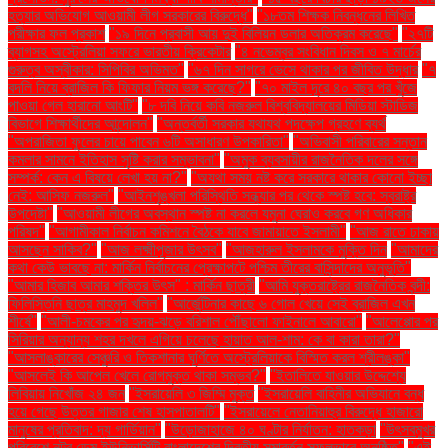
হত্যার অভিযোগ আওয়ামী লীগ সরকারের বিরুদ্ধে"
"১৮তম শিক্ষক নিবন্ধনের লিখিত
পরীক্ষার ফল প্রকাশ
"১৯ দিনে প্রবাসী আয় দুই বিলিয়ন ডলার অতিক্রম করেছে"
"২৭টি
ব্যাগসহ অস্ট্রেলিয়া সফরে ভারতীয় ক্রিকেটার
"৪ নভেম্বর সংবিধান দিবস ও ৭ মার্চের
গুরুত্ব অস্বীকার: সিপিবির অভিমত"
"৬৭ দিন সাগরে ভেসে থাকার পর জীবিত উদ্ধার
"৭
বদলি নিয়ে ব্রাজিল কি ফিফার নিয়ম ভঙ্গ করেছে?"
"৭০ মাইল দূরে ৪০ বছর পর খুঁজে
পাওয়া গেল হারানো আংটি"
"৮ দবি নিয়ে কবি নজরুল বিশ্ববিদ্যালয়ের মিডিয়া স্টাডিজ
বিভাগে শিক্ষার্থীদের আন্দোলন"
"অন্তর্বর্তী সরকার যথাযথ পদক্ষেপ গ্রহণে ব্যর্থ
"অপরাজিতা ফুলের চায়ে পাবেন ৬টি অসাধারণ উপকারিতা"
"অভিবাসী পরিবারের সন্তান
কমলার সামনে ইতিহাস সৃষ্টি করার সম্ভাবনা"
"অমুক ব্যবসায়ীর রাজনৈতিক দলের সঙ্গে
সম্পর্ক: কেন এ বিষয়ে লেখা হয় না?"
"অযথা সময় নষ্ট করে সরকারে থাকার কোনো ইচ্ছা
নেই: আসিফ নজরুল"
"আইনশৃঙ্খলা পরিস্থিতি সন্ধ্যার পর থেকে স্পষ্ট হবে: স্বরাষ্ট্র
উপদেষ্টা"
"আওয়ামী লীগের অবস্থান স্পষ্ট না করলে যমুনা ঘেরাও করবে গণ অধিকার
পরিষদ"
"আগামীকাল নির্বাচন কমিশনে বৈঠকে যাবে জামায়াতে ইসলামী"
"আজ রাতে ঢাকায়
আসছেন সাকিব?"
"আজ লক্ষ্মীপূজার উৎসব"
"আজহারুল ইসলামকে মুক্তি দিন
"আমাদের
কথা কেউ ভাবছে না: মার্কিন নির্বাচনের প্রেক্ষাপটে পশ্চিম তীরের বাসিন্দাদের অনুভূতি"
"আমার হিজাব আমার শক্তির উৎস" : মার্কিন ছাত্রী
"আমি যুক্তরাষ্ট্রের রাজনৈতিক বন্দী:
ফিলিস্তিনি ছাত্র মাহমুদ খলিল"
"আর্জেন্টিনার কাছে ৬ গোল খেয়ে সেই ব্রাজিল এখন
শীর্ষে"
"আলী-চমকের পর হৃদয়-ঝড়ে বরিশাল পৌঁছালো ফাইনালে আবারো"
"আলেপ্পোর পর
সিরিয়ার অন্যান্য শহর দখলে এগিয়ে চলেছে হায়াত আল-শাম: কে বা কারা তারা?"
"আসলাঙ্কারের সেঞ্চুরি ও তিকশানার ঘূর্ণিতে অস্ট্রেলিয়াকে বিস্মিত করল শ্রীলঙ্কা"
"আসলেই কি আপেল খেলে রোগমুক্ত থাকা সম্ভব?"
"ইতালিতে যাওয়ার উদ্দেশ্যে
লিবিয়ায় নিখোঁজ ২৪ জন
"ইসরায়েলি ৩ জিম্মি মুক্ত
"ইসরায়েলি বাহিনীর অভিযানে বন্ধ
হয়ে গেছে উত্তর গাজার শেষ হাসপাতালটি"
"ইসরায়েলে নেতানিয়াহুর বিরুদ্ধে হাজারো
মানুষের প্রতিবাদ: দ্য গার্ডিয়ান"
"উড়োজাহাজে ৪০ ঘণ্টার নির্যাতন: হাতকড়া
"উৎসবমুখর
পরিবেশে নটর ডেম ইউনিভার্সিটি বাংলাদেশের দ্বিতীয় সমাবর্তন সফলভাবে অনুষ্ঠিত"
"এই