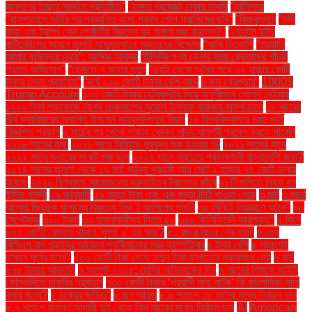
জনগণের ইচ্ছার সমর্থনে প্রতিষ্ঠিত"
"হাঙ্গার প্রজেক্টে ঢাকায় চাকরি
"হালিশহর
"হাসপাতালে ভর্তির পর প্রকাশিত হলো প্রথম পোপ ফ্রান্সিসের ছবি"
"হিজবুল্লাহ
"হুথি
কারা এবং ট্রাম্প কেন গোষ্ঠীটির বিরুদ্ধে বড় হামলা শুরু করলেন?"
"হোটেল ইন্টার
কন্টিনেন্টালের সামনে জুলাই অভ্যুত্থানে আহতদের বিক্ষোভ
“আমি ডিভোর্সি
“জ্যোতি
আমার কুমিল্লার মেয়ে”: আসিফ আকবর
“টিসিবির পণ্য কেনার সময় ক্রেতাদের পাঁচটি
প্রধান অভিযোগ”
“ডেঙ্গুতে ৭ জনের মৃত্যু
“দুবাই থেকে অবৈধ পথে ৩২ হাজার কোটি
টাকার সোনা প্রবাহিত”
“বর্ষে ২০০ কোটি টাকার বেশি বরাদ্দ
১ জন গ্রেপ্তার"
1000$
Trump Account
১০৩ কোটি টাকার হেলিকপ্টার নিয়ে অনুশীলনে গেলেন নেইমার
১২০০ টাকা প্যাকেজে হেলথ চেকআপের সুযোগ ইনসাফ বারাকাহ হাসপাতালে
১৮ বছরের
দীর্ঘ ক্যারিয়ারের সমাপ্তি টানলেন মাহমুদউল্লাহ রিয়াদ
১৯ বিশ্ববিদ্যালয়ে গুচ্ছ ভর্তি
বিজ্ঞপ্তি প্রকাশ
২ মার্চের পর থেকে গাজায় কোনও খাদ্য সামগ্রী প্রবেশ করতে পারেনি
২০০৮ সালের কথা
২০১১ সালে সিরিয়ায় গৃহযুদ্ধ শুরু হওয়ার পর
২০২১ সালের জুনে
২০২২ সালে ডলারের সংকট শুরু হলে
২০২৪ সালে সবচেয়ে প্রভাবশালী বাংলাদেশি কারা?
২০২৪ সালের জুলাই থেকে ১৯ মার্চ পর্যন্ত প্রবাসী আয় মোট ২ হাজার ৭৪ কোটি ডলার
হয়েছে
২০২৬ বিশ্বকাপ আয়োজনের গুরুদায়িত্ব ট্রাম্পের কাঁধে
২৮টি গুলিতে নিহত হন
ইন্দিরা গান্ধী
২৯ জানুয়ারি
২৯ বস্তা টাকা এবং এক বস্তা চিঠি পাওয়া গেছে
৩ মার্চ
৩ মার্চে
খালেদা জিয়াকে খালাসের বিরুদ্ধে লিভ টু আপিলের শুনানি
৩০ মিনিটে নিয়ন্ত্রণে আসে"
৩০
সেপ্টেম্বর
৩০০ টাকা!
৩৩ হামলাকারীসহ নিহত ৫৮
৩৬৯ ফিলিস্তিনি কারামুক্ত"
৪ দিনে
৮০০ কোটি! কোথায় থামবে 'পুষ্পা ২' এর আয়?
৪১ বছরে বিচার শেষ হয়নি
৪৩তম
বিসিএস বাদ পড়াদের আবেদন পুনর্বিবেচনার সভা বৃহস্পতিবার
৫ টাকা বেশি
৫ শতাংশই
থাকবে পূর্বের মতো"
৫০০ কোটি টাকা দেবে: নতুন টাকা ছাপানোর প্রয়োজন নেই
৬ মার্চ
৬৭৫ টাকায় আমদানি
৭ আগস্ট ২০০৫: মেসির অভিষেকের দিন
৭ বছরের শিশুকে আইটি
কোম্পানিতে চাকরির প্রস্তাব
৭৩০ কোটি টাকার ‘প্রবাসী আয় নাটক’ কি কালোটাকা সাদা
করার জন্য?
৮ চক্রের জড়িত"
৮ জন আহত
৮.৬ শতাংশ ১৮ মাসের মধ্যে নির্বাচন চান
৮.৭ শতাংশ জনগণ আগামী দুই থেকে তিন বছরের মধ্যে নির্বাচন চান
AI
American