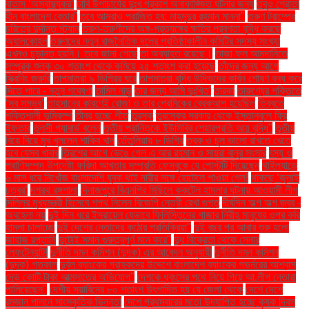
বাতাস ‘অস্বাস্থ্যকর’
ঢাবি উপাচার্যের দুঃখ প্রকাশ অনাকাঙ্ক্ষিত ঘটনার জন্য
তবুও শ্রোতা
হীন বাংলাদেশ বেতার”
তবে আমরাও পরাজিত হব: মাহমুদুর রহমান মান্না"
তরুণ ট্রাম্পের
চরিত্রে দুর্দান্ত স্ট্যান
তরুণ-তরুণীদের অঙ্গ-প্রত্যঙ্গের ক্ষতির প্রবণতা বৃদ্ধি করছে
অ্যালকোহল
তরুণদের নতুন রাজনৈতিক দলের প্রতিষ্ঠাকালীন কমিটির সদস্য সংখ্যা
এখনও চূড়ান্ত হয়নি। তবে জানা গেছে
তা অব্যাহত রয়েছে।
তাজা ফল আমদানিতে
সম্পূরক শুল্ক ৩০ শতাংশ থেকে কমিয়ে ২৫ শতাংশ করা হয়েছে
তাঁদের জন্য আগে
স্ক্রিনিং জরুরি
তাপমাত্রা ৯ ডিগ্রির ঘরে
তাপমাত্রা বৃদ্ধি উদ্ভিদের কার্বন শোষণ বন্ধ করে
দিতে পারে - নতুন গবেষণা
তামিল নাড়ু
তার জন্য আমি দুঃখিত'
তারকা
তারুণ্যের শক্তিতে
‘সব সম্ভব’
তাহসানের কারণেই রোজা ও তার প্রেমিকের ব্রেকআপ হয়েছিল
তিব্বতে
শক্তিশালী ভূমিকম্প
তীব্র হচ্ছে শীত
তুরস্ক
তুরস্কের সরকার থেকে ইস্তানবুলে ফ্রি
ইফতার
তুলসী গ্যাবার্ড বলেন
তৃতীয় প্রান্তিকে ইউসিবির শেয়ারপ্রতি আয় বৃদ্ধি"
তৃতীয়
বিয়ে নিয়ে মুখ খুললেন শাকিব খান
তেঁতুলিয়ায় ৮ ডিগ্রি
ত্বক ও চুল ভালো রাখতে খেতে
হবে যেসব খাবার
ত্রিশের আগে ভেঙে গেল এ আর রহমান ও সায়রা বানুর সংসার
ৎস্য ও
প্রাণিসম্পদ উপদেষ্টা ফরিদা আখতার সম্প্রতি ফেসবুকে যে পোস্টটি দিয়েছেন
থাইল্যান্ডে
৬ মাস ধরে নিখোঁজ বাংলাদেশি যুবক থাই নারীর সঙ্গে হোটেলে পাওয়া গেল!
থাকছে ‘জুলাই
চত্বর’
দশরথ রঙ্গশালা
দিনাজপুরে বিএনপির মিছিলে ককটেল হামলার ঘটনায় আওয়ামী লীগ
দিল্লির মুখ্যমন্ত্রী হিসেবে শপথ নিলেন বিজেপি নেত্রী রেখা গুপ্ত
দীর্ঘদিন অল্প অল্প জ্বর -
অবহেলা নয়
দুই দিন ধরে ইসরায়েল যেভাবে ফিলিস্তিনের গাজার নিরীহ মানুষের ওপর বর্বর
হামলা চালাচ্ছে
দুই দেশের নেতাদের কঠোর প্রতিক্রিয়া"
দুই বছর পর আবার শুরু হলো
জাহাজ রপ্তানি
দুটোই সমান গুরুত্বপূর্ণ মনে করে"
দুধ বিক্রেতা থেকে সেনার
লেফটেন্যান্ট!
দুর্নীতি দমন কমিশন (দুদক) এর আবেদন অনুযায়ী
দুর্নীতি দমন কমিশন
(দুদক) গতকাল
দুর্বল ব্যাংকের গ্রাহকদের উদ্দেশে বাংলাদেশ ব্যাংকের গভর্নরের আশ্বাস
দেড় কোটি টাকা আত্মসাতের অভিযোগ"
দেশকে ধ্বংসের পথে নিয়ে গিয়ে আ.লীগ নেতারা
পালিয়েছেন"
দেশীয় সয়াবিনের ৮০ শতাংশ উৎপাদিত হয় যে জেলা থেকে
দেশে দেশে
রমজান পালনে সাংস্কৃতিক ভিন্নতা
দেশে প্রথমবারের মতো উদযাপিত হচ্ছে কৃষক দিবস