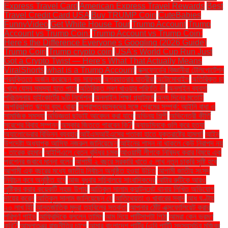
Express Travel Card
American Express Travel Rewards
Best
Travel Credit Card USA
Buy TRUMP Coin
CuteBabies
FunnyVideo
Get White House Tour
Trump Account
Trump
Account vs Trump Coin:
Trump Account vs Trump Coin:
Here's the Difference Everyone's Googling (2026 Guide)
Trump Coin
Trump crypto coin
USA's World Cup Run Just
Got a Crypto Twist — Here's What That Actually Means
ViralShorts
what is a Trump Account
অক্সফোর্ডের বিজ্ঞানীরা টেলিপোর্টেশন
প্রযুক্তিতে অর্জন করেছেন বড় সাফল্য
অগ্রযাত্রার যাত্রীরা
অটোমোবাইল
অতিরিক্ত চা
খেলে যেসব সমস্যা হতে পারে
অতিরিক্ত লবণ খাওয়ার পরিণতি কী
অনলাইন ব্যবসা
পরিচালনায় হাইকোর্টের ৯টি নির্দেশনা
অনলাইন শিক্ষা প্ল্যাটফর্ম
অন্য দিনের মতোই
অপরিকল্পিত ঋণের বৃহৎ বোঝা
অপ্রাপ্তবয়স্কদের সঙ্গে প্রেমের সম্পর্ক: আইনি বাধা ও
সামাজিক সমস্যা
অভিজ্ঞতা ছাড়াই আবেদন করা যাবে
অভিনয় শিল্পী
অভিনেত্রী কীর্তি
সুরেশের বিবাহ সম্পন্ন
অস্কার জিততে পারবেন কি?
অ্যাডমিনকে গুলি করে হত্যা
অ্যালোভেরার বিভিন্ন ব্যবহার
আইএসআইএসের পতাকা হাতে যুক্তরাষ্ট্রে হামলা!
আইন
উপদেষ্টা অধ্যাপক আসিফ নজরুল জানিয়েছেন
আইনের শাসন না থাকলে কেউ নিরাপদ নয়
- তারেক রহমান
আইপিএলে বেতন বৃদ্ধির চমক
আওয়ামী লীগকে নিষিদ্ধ করার বিষয়ে এক
প্রশ্নের জবাবে মান্না বলেন
আগামী ২ বছরে সরকারি খাতে ৫ লাখ নতুন চাকরি সৃষ্টি হবে
আগামী এক বছরের মধ্যে জাতীয় নির্বাচন অনুষ্ঠিত হওয়া উচিত
আগামী জাতীয় সংসদ
নির্বাচন কবে অনুষ্ঠিত হবে
আজ বুধবার সচিবালয়ে সাংবাদিকদের
আটার রুটিকে আরও
পুষ্টিকর করার কয়েকটি সহজ উপায়
আতিকুল সালাম ক্যান্টনমেন্ট থানায় লিখিত অভিযোগ
দায়ের করেন
আতিকুল সালাম জানিয়েছেন যে
আতিথেয়তা ও খাবারের স্বাদ
আধ ঘণ্টায়
২০ লাখ হিট
আন্তর্জাতিক মুদ্রা তহবিলের সতর্কতা
আপনার ঠোঁট এক্সফোলিয়েট করার
পরিপূর্ণ গাইড
আফ্রিদিকে বললেন তামিম
আম দিয়ে পাটিসাপটা পিঠা
আমরা কেন ভ্রমণ
করি?
আমলাতন্ত্র রাজনীতির চাপে
আমার বাংলাদেশ পার্টির (এবি পার্টি) সদস্যসচিব মজিবুর