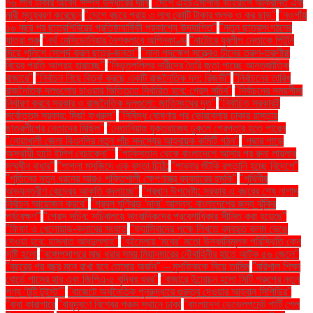
৭৬ লাখ টাকার অবৈধ সম্পদ উদ্ধারের দাবি
"দেশে এইচএমপিভি ভাইরাসে আক্রান্ত এক
নারী মৃত্যুবরণ করেছেন
"দেশে বছরে প্রায় ৩ লাখ কোটি টাকার শুল্ক ও কর ছাড়"
"নওগাঁয়
১৬ বছর পর ছাত্রশিবিরের প্রতিষ্ঠাবার্ষিকী প্রকাশ্যে উদযাপিত"
"নতুন ছাত্রসংগঠনের
যাত্রা শুরু
"নর্থ মেসিডোনিয়ার নৈশক্লাবে অগ্নিকাণ্ড
"নাটোরে যুবলীগ নেতাকে পিটুনি
দিয়ে পুলিশে সোপর্দ করল ছাত্র-জনতা"
"নানা পদক্ষেপ সত্ত্বেও চীনের তরুণ-তরুণীরা
বিয়ের প্রতি আগ্রহ হারাচ্ছে"
"নিভৃতপল্লির নারীদের তৈরি জুতা পাচ্ছে আন্তর্জাতিক
বাজারে"
"নির্বাচন নিয়ে বিতর্ক করছে একটি রাজনৈতিক দল: রিজভী"
"নির্বাচনের তারিখ
রাজনৈতিক দলগুলোর চাওয়ার ভিত্তিতে নির্ধারিত হবে: প্রেস সচিব"
"নির্বাচনের সময়সীমা
নির্ধারণ করবে সরকার ও রাজনৈতিক দলগুলো: জাতিসংঘের দূত"
"নির্বাচিত সরকারই
সর্বোত্তম সরকার: মির্জা ফখরুল"
"নিষিদ্ধ ঘোষণার পর ভোরবেলায় ঢাকার রাস্তায়
ছাত্রলীগের নেতাদের মিছিল"
"নেতানিয়াহু যুক্তরাজ্যে ঢুকলে গ্রেপ্তার হতে পারেন
"নোয়াখালী জেলা বিএনপির নতুন পাঁচ সদস্যের আহ্বায়ক কমিটি গঠন"
"পদ্মার পাড়ে
অস্থায়ী হাটে ইলিশ বেচাকেনা"''
"পাকিস্তান থেকে বাংলাদেশে আসার পর রুনা লায়লার
সম্মুখীন বাধার"
"পাগলা মসজিদে এক বস্তা চিঠি:
"পাবনার শুঁটকি রপ্তানি হচ্ছে বিদেশে"
"পুতিনের নতুন ধরনের আরও শক্তিশালী ক্ষেপণাস্ত্র ব্যবহারের হুমকি"
"পৃথিবীর
অভ্যন্তরীণ কেন্দ্রের আকৃতি বদলাচ্ছে"
"প্রধান উপদেষ্টা: সরকার এ বছরের শেষ নাগাদ
নির্বাচন আয়োজন করবে"
"প্রবল ঘূর্ণিঝড় 'দানা' আসন্ন: বাংলাদেশের জন্য ঝুঁকির
পর্যবেক্ষণ"
"প্রেস সচিব: সচিবালয়ে সাংবাদিকদের প্রবেশাধিকার সীমিত করা হয়েছে"
"ফিফা ও খেলোয়াড়-ক্লাবের সংঘাত
"ফ্যাসিবাদের পক্ষে লিখতে ব্যবহৃত কলম ভেঙে
দেওয়া হবে: হাসনাত আবদুল্লাহ"
"বইমেলায় ‘মবের’ মতো উসকানিমূলক পরিস্থিতি কেন
সৃষ্টি হলো
"বঙ্গোপসাগরে মাছ ধরার সময় মিয়ানমারের নৌবাহিনীর হাতে আটক ৫৬ জেলে"
"বছরের পর বছর মনে রাখা হবে তোমার অর্জন" – মুশফিককে নিয়ে তামিম
"বরিশাল শিক্ষা
বোর্ডে পাসের হার এবং জিপিএ-৫ বৃদ্ধির খবর"
"বাজারে উন্মোচন হলো সিটি গ্রুপের নতুন
পণ্য ‘টুটি টুইস্ট’"
"বাজেটে অর্থনৈতিক পুনরুদ্ধারে গুরুত্ব দেওয়ার আহ্বান সিপিডির"
"বাবা কারাগারে
"বায়ুদূষণে বিশ্বের পঞ্চম স্থানে ঢাকা
"বাংলাদেশ ডেভেলপমেন্ট পার্টি পেল