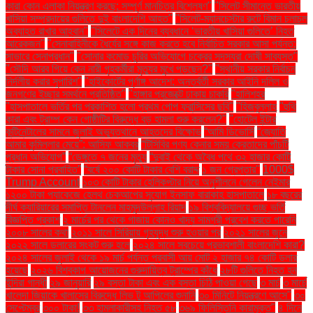
কারা কোন এলাকা নিয়ন্ত্রণ করছে: সম্পূর্ণ মানচিত্র বিশ্লেষণ"
"সিলেট সীমান্তে ভারতীয়
খাসিয়া সম্প্রদায়ের গুলিতে দুই বাংলাদেশি আহত"
"সিলেট-ম্যানচেস্টার রুটে বিমান চলাচল
অব্যাহত রাখার আহ্বান"
"সিলেটে এক দিনের ব্যবধানে ‘ভারতীয় খাসিয়া গু‌লিতে’ নিহত
আরেকজন"
"সেনাবাহিনীকে ধৈর্যের সঙ্গে কাজ করতে হবে নির্বাচিত সরকার আসা পর্যন্ত:
সাভারে সেনাপ্রধান"
"সোনার কমোড চুরির অভিযোগে চক্রের সদস্যরা দোষী সাব্যস্ত"
"সৌদি আরব গিয়ে কেন নারী গৃহকর্মীরা মৃত্যুর মুখে পড়ছেন?"
"স্থানীয় সরকার নির্বাচন
নির্দলীয় করার সুপারিশ"
"হাইকোর্টের পূর্ণাঙ্গ আদেশ: অন্তর্বর্তী সরকার আইনি দলিল ও
জনগণের ইচ্ছার সমর্থনে প্রতিষ্ঠিত"
"হাঙ্গার প্রজেক্টে ঢাকায় চাকরি
"হালিশহর
"হাসপাতালে ভর্তির পর প্রকাশিত হলো প্রথম পোপ ফ্রান্সিসের ছবি"
"হিজবুল্লাহ
"হুথি
কারা এবং ট্রাম্প কেন গোষ্ঠীটির বিরুদ্ধে বড় হামলা শুরু করলেন?"
"হোটেল ইন্টার
কন্টিনেন্টালের সামনে জুলাই অভ্যুত্থানে আহতদের বিক্ষোভ
“আমি ডিভোর্সি
“জ্যোতি
আমার কুমিল্লার মেয়ে”: আসিফ আকবর
“টিসিবির পণ্য কেনার সময় ক্রেতাদের পাঁচটি
প্রধান অভিযোগ”
“ডেঙ্গুতে ৭ জনের মৃত্যু
“দুবাই থেকে অবৈধ পথে ৩২ হাজার কোটি
টাকার সোনা প্রবাহিত”
“বর্ষে ২০০ কোটি টাকার বেশি বরাদ্দ
১ জন গ্রেপ্তার"
1000$
Trump Account
১০৩ কোটি টাকার হেলিকপ্টার নিয়ে অনুশীলনে গেলেন নেইমার
১২০০ টাকা প্যাকেজে হেলথ চেকআপের সুযোগ ইনসাফ বারাকাহ হাসপাতালে
১৮ বছরের
দীর্ঘ ক্যারিয়ারের সমাপ্তি টানলেন মাহমুদউল্লাহ রিয়াদ
১৯ বিশ্ববিদ্যালয়ে গুচ্ছ ভর্তি
বিজ্ঞপ্তি প্রকাশ
২ মার্চের পর থেকে গাজায় কোনও খাদ্য সামগ্রী প্রবেশ করতে পারেনি
২০০৮ সালের কথা
২০১১ সালে সিরিয়ায় গৃহযুদ্ধ শুরু হওয়ার পর
২০২১ সালের জুনে
২০২২ সালে ডলারের সংকট শুরু হলে
২০২৪ সালে সবচেয়ে প্রভাবশালী বাংলাদেশি কারা?
২০২৪ সালের জুলাই থেকে ১৯ মার্চ পর্যন্ত প্রবাসী আয় মোট ২ হাজার ৭৪ কোটি ডলার
হয়েছে
২০২৬ বিশ্বকাপ আয়োজনের গুরুদায়িত্ব ট্রাম্পের কাঁধে
২৮টি গুলিতে নিহত হন
ইন্দিরা গান্ধী
২৯ জানুয়ারি
২৯ বস্তা টাকা এবং এক বস্তা চিঠি পাওয়া গেছে
৩ মার্চ
৩ মার্চে
খালেদা জিয়াকে খালাসের বিরুদ্ধে লিভ টু আপিলের শুনানি
৩০ মিনিটে নিয়ন্ত্রণে আসে"
৩০
সেপ্টেম্বর
৩০০ টাকা!
৩৩ হামলাকারীসহ নিহত ৫৮
৩৬৯ ফিলিস্তিনি কারামুক্ত"
৪ দিনে