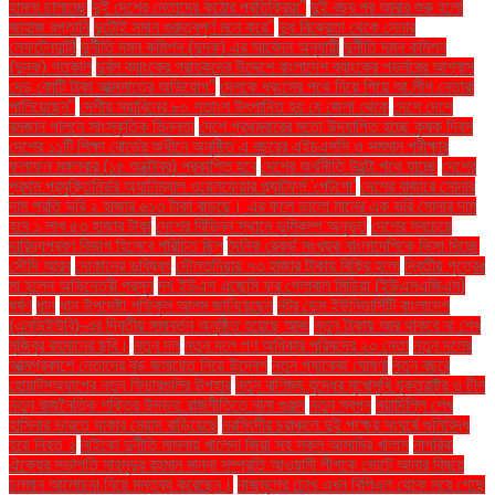
হামলা চালাচ্ছে
দুই দেশের নেতাদের কঠোর প্রতিক্রিয়া"
দুই বছর পর আবার শুরু হলো
জাহাজ রপ্তানি
দুটোই সমান গুরুত্বপূর্ণ মনে করে"
দুধ বিক্রেতা থেকে সেনার
লেফটেন্যান্ট!
দুর্নীতি দমন কমিশন (দুদক) এর আবেদন অনুযায়ী
দুর্নীতি দমন কমিশন
(দুদক) গতকাল
দুর্বল ব্যাংকের গ্রাহকদের উদ্দেশে বাংলাদেশ ব্যাংকের গভর্নরের আশ্বাস
দেড় কোটি টাকা আত্মসাতের অভিযোগ"
দেশকে ধ্বংসের পথে নিয়ে গিয়ে আ.লীগ নেতারা
পালিয়েছেন"
দেশীয় সয়াবিনের ৮০ শতাংশ উৎপাদিত হয় যে জেলা থেকে
দেশে দেশে
রমজান পালনে সাংস্কৃতিক ভিন্নতা
দেশে প্রথমবারের মতো উদযাপিত হচ্ছে কৃষক দিবস
দেশের ১১টি শিক্ষা বোর্ডের অধীনে অনুষ্ঠিত এ বছরের এইচএসসি ও সমমান পরীক্ষার
ফলাফল মঙ্গলবার (১৫ অক্টোবর) প্রকাশিত হবে
দেশের অর্থনীতি উল্টো পথে যাচ্ছে
দেশের
প্রথম প্রযুক্তিনির্ভর অ্যানিম্যাল ওয়েলফেয়ার প্ল্যাটফর্ম 'পেটগো'
দেশের বাজারে সোনার
দাম প্রতি ভরি ২ হাজার ৬১৩ টাকা বাড়ছে। এর ফলে ভালো মানের এক ভরি সোনার দাম
হবে ১ লাখ ৫৩ হাজার টাকা
দেশের বিভিন্ন স্থানে ভূমিকম্প অনুভূত
দেশের সবচেয়ে
দারিদ্র্যপ্রবণ বিভাগ হিসেবে পরিচিত ছিল
দৈনিক রেকর্ড সংখ্যক বাংলাদেশিকে ভিসা দিচ্ছে
সৌদি আরব
দোকানের ভবিষ্যৎ
দৌলতদিয়ায় ৭৩ হাজার টাকায় বিক্রি হলো
দ্বিতীয় পুত্রের
মা হলেন অভিনেত্রী প্রসূন
দ্য ইউএস এজেন্সি ফর গ্লোবাল মিডিয়া (ইউএসএজিএম)
ধর্ষণ
ধান
ধান উপদেষ্টা শফিকুল আলম জানিয়েছেন
নটর ডেম ইউনিভার্সিটি বাংলাদেশ
(এনডিইউবি)-এর দ্বিতীয় সমাবর্তন অনুষ্ঠিত হয়েছে আজ
নতুন টাকায় আর থাকবে না শেখ
মুজিবুর রহমানের ছবি।
নতুন দল
নতুন দলে গণ অধিকার পরিষদের ২০ নেতা
নতুন দলের
আত্মপ্রকাশে নেতাদের বড় জমায়েত নিয়ে উদ্বেগ
নতুন প্যাকেজ ঘোষণা
নতুন বছরে
হোয়াটসঅ্যাপের নতুন ফিচারগুলির উপহার
নতুন বাণিজ্য যুদ্ধের মুখোমুখি যুক্তরাষ্ট্র ও চীন
নতুন রাজনৈতিক শক্তির উদ্ভব: রাজনীতিতে নানা গুঞ্জন
নতুন স্বপ্ন
নয়াদিল্লি শেখ
হাসিনার ভারতে থাকার মেয়াদ বাড়িয়েছে
নরসিংদীর চরাঞ্চলে দুই পক্ষের সংঘর্ষে গুলিবিদ্ধ
হয়ে নিহত ২
নাইকো দুর্নীতি মামলায় খালেদা জিয়া সহ সকল আসামির খালাস
নাগরিক
ঐক্যের সভাপতি মাহমুদুর রহমান মান্না সম্প্রতি আওয়ামী লীগকে ভোটে আনার বিষয়ে
চলমান আলোচনা নিয়ে মন্তব্য করেছেন।
নাজমুলের চোখ এখন বিপিএল থেকে সরে গেছে