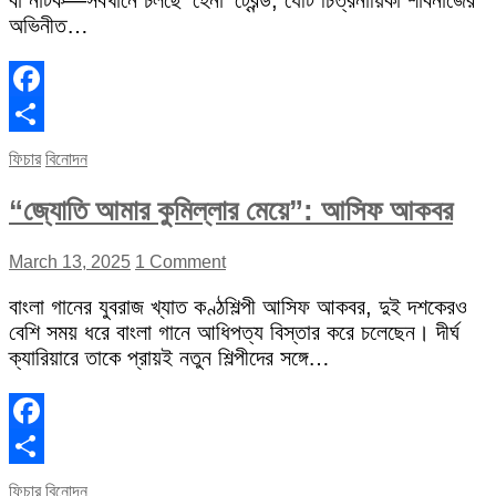
বা নাটক—সবখানে চলছে ‘হেনা’ ট্রেন্ড, যেটি চিত্রনায়িকা শাবনাজের
অভিনীত…
Facebook
Share
ফিচার
বিনোদন
“জ্যোতি আমার কুমিল্লার মেয়ে”: আসিফ আকবর
March 13, 2025
1 Comment
বাংলা গানের যুবরাজ খ্যাত কণ্ঠশিল্পী আসিফ আকবর, দুই দশকেরও
বেশি সময় ধরে বাংলা গানে আধিপত্য বিস্তার করে চলেছেন। দীর্ঘ
ক্যারিয়ারে তাকে প্রায়ই নতুন শিল্পীদের সঙ্গে…
Facebook
Share
ফিচার
বিনোদন