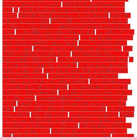
সংস্কারের বিরুদ্ধে বিএনপি’র অবস্থান’
‘পাঠান টু’ এর চিত্রনাট্য শাহরুখের মন জয়
করেছে
‘মা
‘মুনাফেকি’ নিয়ে রিজভীর মন্তব্য জাতীয় ঐক্যবিরোধী ও দুরভিসন্ধিপূর্ণ:
জামায়াত"
‘যুদ্ধবিরোধী’ রবীন্দ্রনাথ ঠাকুরের কাছে এক ইংরেজ মায়ের চিঠি
‘রোহিত শর্মা -
মোটা এবং গড়পড়তা খেলোয়াড়’
‘শিবিরের কমিটি’তে থাকার বিষয়ে পূজা চেরির বক্তব্য
"‘গণপরিষদ’ ও ‘সেকেন্ড রিপাবলিক’: জামায়াতসহ ইসলামী দলগুলোর মতভিন্নতা সামনে
আসছে"
"১০ কিলোমিটার ব্যবধানে সবজির দাম ৩-৪ গুণ বৃদ্ধি"
"১০ কোটি ও এমপি পদের
প্রলোভন: নুরুলের অভিযোগ মিথ্যা দাবি সামান্তার"
"১৫ বছরে বিচার ছাড়া ১৯২৬ জনের
হত্যার অভিযোগ আওয়ামী লীগ সরকারের বিরুদ্ধে"
"১৮তম শিক্ষক নিবন্ধনের লিখিত
পরীক্ষার ফল প্রকাশ
"১৯ দিনে প্রবাসী আয় দুই বিলিয়ন ডলার অতিক্রম করেছে"
"২৭টি
ব্যাগসহ অস্ট্রেলিয়া সফরে ভারতীয় ক্রিকেটার
"৪ নভেম্বর সংবিধান দিবস ও ৭ মার্চের
গুরুত্ব অস্বীকার: সিপিবির অভিমত"
"৬৭ দিন সাগরে ভেসে থাকার পর জীবিত উদ্ধার
"৭
বদলি নিয়ে ব্রাজিল কি ফিফার নিয়ম ভঙ্গ করেছে?"
"৭০ মাইল দূরে ৪০ বছর পর খুঁজে
পাওয়া গেল হারানো আংটি"
"৮ দবি নিয়ে কবি নজরুল বিশ্ববিদ্যালয়ের মিডিয়া স্টাডিজ
বিভাগে শিক্ষার্থীদের আন্দোলন"
"অন্তর্বর্তী সরকার যথাযথ পদক্ষেপ গ্রহণে ব্যর্থ
"অপরাজিতা ফুলের চায়ে পাবেন ৬টি অসাধারণ উপকারিতা"
"অভিবাসী পরিবারের সন্তান
কমলার সামনে ইতিহাস সৃষ্টি করার সম্ভাবনা"
"অমুক ব্যবসায়ীর রাজনৈতিক দলের সঙ্গে
সম্পর্ক: কেন এ বিষয়ে লেখা হয় না?"
"অযথা সময় নষ্ট করে সরকারে থাকার কোনো ইচ্ছা
নেই: আসিফ নজরুল"
"আইনশৃঙ্খলা পরিস্থিতি সন্ধ্যার পর থেকে স্পষ্ট হবে: স্বরাষ্ট্র
উপদেষ্টা"
"আওয়ামী লীগের অবস্থান স্পষ্ট না করলে যমুনা ঘেরাও করবে গণ অধিকার
পরিষদ"
"আগামীকাল নির্বাচন কমিশনে বৈঠকে যাবে জামায়াতে ইসলামী"
"আজ রাতে ঢাকায়
আসছেন সাকিব?"
"আজ লক্ষ্মীপূজার উৎসব"
"আজহারুল ইসলামকে মুক্তি দিন
"আমাদের
কথা কেউ ভাবছে না: মার্কিন নির্বাচনের প্রেক্ষাপটে পশ্চিম তীরের বাসিন্দাদের অনুভূতি"
"আমার হিজাব আমার শক্তির উৎস" : মার্কিন ছাত্রী
"আমি যুক্তরাষ্ট্রের রাজনৈতিক বন্দী:
ফিলিস্তিনি ছাত্র মাহমুদ খলিল"
"আর্জেন্টিনার কাছে ৬ গোল খেয়ে সেই ব্রাজিল এখন
শীর্ষে"
"আলী-চমকের পর হৃদয়-ঝড়ে বরিশাল পৌঁছালো ফাইনালে আবারো"
"আলেপ্পোর পর