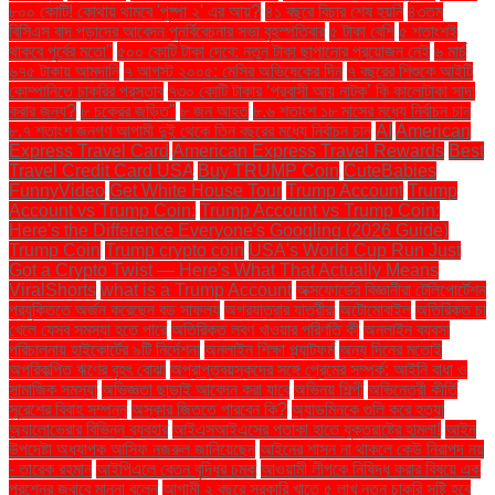
৮০০ কোটি! কোথায় থামবে 'পুষ্পা ২' এর আয়?
৪১ বছরে বিচার শেষ হয়নি
৪৩তম
বিসিএস বাদ পড়াদের আবেদন পুনর্বিবেচনার সভা বৃহস্পতিবার
৫ টাকা বেশি
৫ শতাংশই
থাকবে পূর্বের মতো"
৫০০ কোটি টাকা দেবে: নতুন টাকা ছাপানোর প্রয়োজন নেই
৬ মার্চ
৬৭৫ টাকায় আমদানি
৭ আগস্ট ২০০৫: মেসির অভিষেকের দিন
৭ বছরের শিশুকে আইটি
কোম্পানিতে চাকরির প্রস্তাব
৭৩০ কোটি টাকার ‘প্রবাসী আয় নাটক’ কি কালোটাকা সাদা
করার জন্য?
৮ চক্রের জড়িত"
৮ জন আহত
৮.৬ শতাংশ ১৮ মাসের মধ্যে নির্বাচন চান
৮.৭ শতাংশ জনগণ আগামী দুই থেকে তিন বছরের মধ্যে নির্বাচন চান
AI
American
Express Travel Card
American Express Travel Rewards
Best
Travel Credit Card USA
Buy TRUMP Coin
CuteBabies
FunnyVideo
Get White House Tour
Trump Account
Trump
Account vs Trump Coin:
Trump Account vs Trump Coin:
Here's the Difference Everyone's Googling (2026 Guide)
Trump Coin
Trump crypto coin
USA's World Cup Run Just
Got a Crypto Twist — Here's What That Actually Means
ViralShorts
what is a Trump Account
অক্সফোর্ডের বিজ্ঞানীরা টেলিপোর্টেশন
প্রযুক্তিতে অর্জন করেছেন বড় সাফল্য
অগ্রযাত্রার যাত্রীরা
অটোমোবাইল
অতিরিক্ত চা
খেলে যেসব সমস্যা হতে পারে
অতিরিক্ত লবণ খাওয়ার পরিণতি কী
অনলাইন ব্যবসা
পরিচালনায় হাইকোর্টের ৯টি নির্দেশনা
অনলাইন শিক্ষা প্ল্যাটফর্ম
অন্য দিনের মতোই
অপরিকল্পিত ঋণের বৃহৎ বোঝা
অপ্রাপ্তবয়স্কদের সঙ্গে প্রেমের সম্পর্ক: আইনি বাধা ও
সামাজিক সমস্যা
অভিজ্ঞতা ছাড়াই আবেদন করা যাবে
অভিনয় শিল্পী
অভিনেত্রী কীর্তি
সুরেশের বিবাহ সম্পন্ন
অস্কার জিততে পারবেন কি?
অ্যাডমিনকে গুলি করে হত্যা
অ্যালোভেরার বিভিন্ন ব্যবহার
আইএসআইএসের পতাকা হাতে যুক্তরাষ্ট্রে হামলা!
আইন
উপদেষ্টা অধ্যাপক আসিফ নজরুল জানিয়েছেন
আইনের শাসন না থাকলে কেউ নিরাপদ নয়
- তারেক রহমান
আইপিএলে বেতন বৃদ্ধির চমক
আওয়ামী লীগকে নিষিদ্ধ করার বিষয়ে এক
প্রশ্নের জবাবে মান্না বলেন
আগামী ২ বছরে সরকারি খাতে ৫ লাখ নতুন চাকরি সৃষ্টি হবে