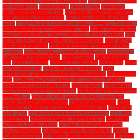
২০২৫ সালের শেষে অনুষ্ঠিত হতে পারে: প্রধান উপদেষ্টা
জাতীয় পার্টির চেয়ারম্যান জি এম
কাদের মন্তব্য করেছেন
জানলে অবাক হবেন
জানালেন বিজ্ঞানীরা"
জানালেন সুনিতা
জামায়াত ও অন্যান্য দলের প্রতিক্রিয়া''
জামায়াতে ইসলামী বাংলাদেশের নায়েবে আমির
সৈয়দ আবদুল্লাহ মুহাম্মদ তাহের বলেছেন
জামায়াতে ইসলামীর আমির শফিকুর রহমান
বলেছেন
জামালপুরের ইসলামপুর উপজেলায় স্ত্রী তিথী বেগমকে (২৩) হত্যার দায়ে আহসান
হাবিব নামে এক ব্যক্তিকে মৃত্যুদণ্ড দিয়েছেন আদালত।
জার্মান চ্যান্সেলর ওলাফ শলৎজ
জার্মানি ট্রাম্পের গাজা খালি করার প্রস্তাবকে 'কেলেঙ্কারি' বলে অভিহিত করেছে
জাহাজ
জীবনের সবচেয়ে গুরুত্বপূর্ণ তিন নারীর কথা জানালেন তারেক রহমান
জুলাই বিপ্লবগাথা
নিয়ে ছাপা হচ্ছে ৪০ কোটি বই
জুলাই-সেপ্টেম্বরের মধ্যে ব্যাংকটি ৬৬ পয়সা ইপিএস
অর্জন করেছে
জুলাই–সেপ্টেম্বর প্রান্তিকে ব্যাংক এশিয়ার লোকসান
জেইডেন সিলসের
টেস্ট ক্রিকেটে আন্তর্জাতিক অভিষেক
জেলেনস্কির প্রশংসা
ঝাল খাবার খেলেই মেদ
কমবে
টঙ্গীতে বিজিবি মোতায়েন
টমেটো সতেজ রাখার সহজ টিপস
টাইফয়েড জ্বর:
টানা ১৫
মাসের ভয়াবহ সংঘর্ষের পর
টিউলিপসহ ৭ জনের ব্যাংক হিসাব তলব
টেকসই
বিশ্ববিদ্যালয়ের তালিকায় বাংলাদেশের সেরা ড্যাফোডিল ইউনিভার্সিটি
টেসলার শেয়ারে বড়
ধাক্কা
ট্রাম্প–মাস্ক: ‘ইউএসএআইডি বন্ধ করা আমাদের শত্রুদের জন্য উপহার
ট্রাম্পের ঘাঁটিতে জনমত জরিপে এগিয়ে কমলা
ট্রাম্পের জন্য সুখবর
ট্রাম্পের নির্দেশনায়
গত শুক্রবার ভয়েস অব আমেরিকার মূল প্রতিষ্ঠান
ট্রাম্পের নির্দেশে ভয়েস অব আমেরিকার
১৩০০ কর্মী ছুটিতে
ট্রাম্পের পরিকল্পনা মোকাবেলায় আরব শীর্ষ কূটনীতিকদের বৈঠক
ট্রাম্পের ভাষণে কংগ্রেসে তীব্র উত্তেজনা
ট্রাম্পের সঙ্গে মোদির ফোনালাপ
ট্রাম্পের
স্বাক্ষরে সেনাবাহিনী থেকে ট্রান্সজেন্ডারদের বাদ দেওয়ার নির্বাহী আদেশ
ট্রেনের অগ্রিম
টিকিট বিক্রি শুরু
ট্রেন্ডি ডিজাইনে 'সারা'র শীতকালীন পোশাকের সংগ্রহ
ঠাকুরগাঁও শহর
থেকে অপহৃত হন
ঠান্ডা-কাশি থেকে বাঁচতে বাইকারদের যা করা উচিত
ডলারের দাম না
বাড়লেও প্রবাসী আয় যেভাবে বাড়ছে
ডলারের বিপরীতে রুপির মূল্য নেমে এসেছে
ইতিহাসের সর্বনিম্ন স্তরে
ডাইনোসর পুনরুদ্ধারের চেষ্টা করছেন বিজ্ঞানীরা
ডায়াবেটিস
রোগীদের আতঙ্কের কারণ
ডায়াবেটিস রোগীদের জন্য উপকারী সজনে ডাঁটা
ডায়াবেটিসের