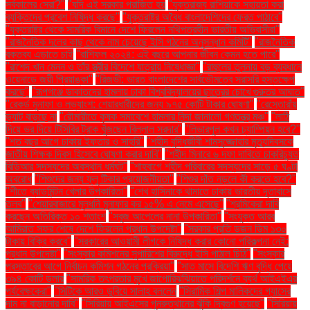
সর্বকালের সেরা?"
"যদি এই সরকার পরাজিত হয়
"যুক্তরাজ্য রাশিয়াকে সহায়তা করা
ব্যক্তিদের প্রবেশ নিষিদ্ধ করছে"
"যুক্তরাষ্ট্র অবৈধ বাংলাদেশিদের ফেরত পাঠাবে"
"যুক্তরাষ্ট্র থেকে সামরিক বিমানে দেশে ফিরলেন নথিপত্রহীন ভারতীয় অভিবাসীরা"
"রাজনৈতিক দলের কাছ থেকে নাম চেয়েছে ইসি গঠনের অনুসন্ধান কমিটি"
"রাজনৈতিক
বক্তব্য এড়াতে চাই
"রাশিফল ২০২৪: এই বছরে আপনার জীবন কেমন হতে পারে"
"রাশেদ খান মেনন ও তাঁর স্ত্রীর বিদেশে যাত্রায় নিষেধাজ্ঞা"
"রাহুলের তুলনায় বড় ব্যবধানে
ওয়েনাডে জয়ী প্রিয়াঙ্কা"
"রিজভী: ভারত বাংলাদেশের সার্বভৌমত্বে সরাসরি হস্তক্ষেপ
করছে"
"রূপগঞ্জে ডাকাতদের হামলায় ঢাকা বিশ্ববিদ্যালয়ের ছাত্রের চোখে গুরুতর আঘাত"
"রেকর্ড মুনাফা ও লভ্যাংশ: শেয়ারধারীদের জন্য ৯৭৫ কোটি টাকার ঘোষণা"
"রেস্তোরাঁয়
ভ্যাট বাড়ছে না
"রৌমারীতে কৃষক সমাবেশে হামলার নিন্দা জানালো গণতন্ত্র মঞ্চ"
"লাঠি
দিয়ে ভর দিয়ে টিসিবির ট্রাক খুঁজছেন বিল্লাল সরদার"
"লিভারপুল কখন চ্যাম্পিয়ন হবে?"
"শত বছর আগে ঢাকায় ইফতার ও সাহ্‌রি"
"শহীদ বুদ্ধিজীবী শামসুজ্জোহার মৃত্যুদিবসকে
জাতীয় শিক্ষক দিবস হিসেবে ঘোষণা করার দাবি"
"শহীদ মিনারে ৬ দফা দাবিতে চাকরিচ্যুত
বিডিআর সদস্যদের অবস্থান ধর্মঘট"
"শাহবাগে শহীদ পরিবারের সদস্যদের সাড়ে ৫ ঘণ্টা
অবরোধ
"শিশুদের জন্য ফ্লু টিকার প্রয়োজনীয়তা"
"শিশুর দাঁত নড়লে কী করতে হবে?"
"শীতে ব্যাডমিন্টন খেলার উপকারিতা"
"শেখ হাসিনাকে থামাতে ঢাকায় ভারতীয় দূতাবাসে
তলব"
"শেয়ারবাজারে মূলধনি মুনাফার কর ১৫% এ নেমে এসেছে"
"শ্রমিকেরা দাবি
করছেন অতিরিক্ত ১০ শতাংশ
"সবুজ আপেলের নানা উপকারিতা"
"সংযুক্ত আরব
আমিরাত সফর শেষে দেশে ফিরলেন প্রধান উপদেষ্টা"
"সরকার প্রতি ডজন ডিম ১৩০
টাকায় বিক্রি করবে"
"সরকারের আওয়ামী লীগকে নিষিদ্ধ করার কোনো পরিকল্পনা নেই:
প্রধান উপদেষ্টা"
"সংস্কার কমিশনের সুপারিশের বিরুদ্ধে ইসি পাঠাল চিঠি"
"সংস্কার
প্রস্তাবের আগে নির্বাচন কমিশন গঠনের প্রক্রিয়া"
"সাত মাসে বিদেশি ঋণ বৃদ্ধি পেয়ে
৩৯৪ কোটি ডলার
"সামরিক তৎপরতার মুখে জাপোরিঝঝিয়াতে পরিদর্শনে ব্যর্থ আইএইএর
পর্যবেক্ষকেরা"
"সিটিকে আরও ডুবিয়ে সালাহ বললেন
"সিরামিক শিল্প মালিকদের গ্যাসের
দাম না বাড়ানোর দাবি"
"সিরিয়ায় আইএসের পুনরুত্থানের ঝুঁকি দ্বিগুণ হয়েছে"
"সিরিয়ায়