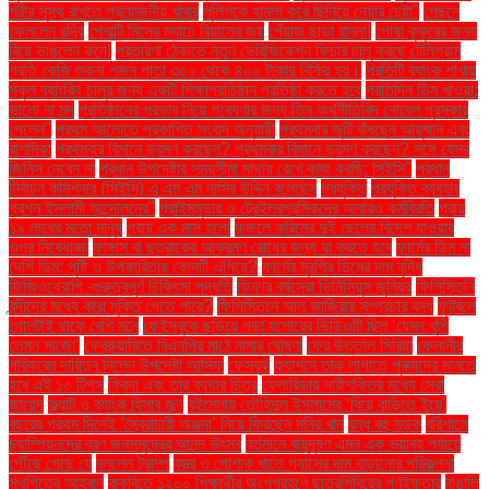
শরীর সুস্থ রাখতে প্রয়োজনীয় খাবার
পুলিশকে হামলা করে ছিনিয়ে নেয়ার চেষ্টা"
পেছনে
ফেললেন রদ্রি
পেনাল্টি মিসের ম্যাচে রিয়ালের জয়
পেঁয়াজ ছাড়া রান্না!
পোষা কুকুরের জন্য
বিয়ে ভাঙলেন কনে!
প্রতারণা ঠেকাতে নতুন ভেরিফিকেশন ফিচার চালু করছে টেলিগ্রাম
প্রতি কেজি শুকনা শজন পাতা ৩৫০ থেকে ৪০০ টাকায় বিক্রি হয়।
প্রতিটি ব্যাংক শাখায়
স্কুল ব্যাংকিং চালুর জন্য একটি শিক্ষাপ্রতিষ্ঠান প্রতিষ্ঠা করতে হবে
প্রতিদিন ডিম খাওয়া:
ভালো না মন্দ
প্রতিষ্ঠানের প্রভাব নিয়ে গবেষণার জন্য তিন অর্থনীতিবিদ নোবেল পুরস্কার
পেলেন"
প্রথম আলোতে প্রকাশিত সংবাদ অনুযায়ী
প্রথমবার জুটি বাঁধছেন আয়ুষ্মান এবং
রাশমিকা
প্রথমবার বিমানে ভ্রমণ করছেন? প্রথমবার বিমানে ভ্রমণ করছেন? সঙ্গে যেসব
জিনিস নেবেন না
প্রধান উপদেষ্টার সময়সীমা মাথায় রেখে কাজ করছি: সিইসি"
প্রধান
নির্বাচন কমিশনার (সিইসি) এ এম এম নাসির উদ্দিন বলেছেন
প্রযুক্তি
প্রযুক্তি ব্যবহার
প্রশ্ন ইসলামী আন্দোলনের"
প্রাইমমুভার ও ট্রেইলরশ্রমিকদের আবারও কর্মবিরতি
প্রায়
১৯ লাখের মতো মানুষ
প্রায় এক মাস হলো
ফজলে করিমের দুই ছেলের বিদেশ যাওয়ার
ওপর নিষেধাজ্ঞা
ফাঙ্গাস বা ছত্রাকের আক্রমণ রোধের জন্য যা করতে হবে
ফার্মের ডিম না
দেশি ডিম: পুষ্টি ও উপকারিতায় কোনটি এগিয়ে?
ফার্মের মুরগির ডিমের দাম বৃদ্ধি
ফিজিওথেরাপি -গুরুত্বপূর্ণ চিকিৎসা পদ্ধতি
ফিফার বর্ষসেরা ভিনিসিয়ুস জুনিয়র
ফিলিস্তিনি
বন্দীদের মধ্যে কারা মুক্তি পেতে পারে?
ফিলিস্তিনে আল জাজিরার সম্প্রচার বন্ধ
ফুটবলে
গোলটাই থাকে বেশি মনে
ফেইসবুকে ছড়িয়ে পড়া যশোরের ভিডিওটি ছিল ‘যেমন খুশি
তেমন সাজো’
ফেব্রুয়ারিতে বিএনপির মাঠে নামার ঘোষণা
ফের উত্তাল সিরিয়া
ফেলানীর
পরিবারের দায়িত্ব নিলেন উপদেষ্টা আসিফ
ফেসবুক
ফ্যাশনে তাক লাগাতে পুরুষদের মানতে
হবে এই ১০ টিপস
ফ্রিদা এবং তার ব্যথার চিত্র
ফ্লোরিডায় নারীশক্তির মধ্যে সেরা
জায়েদ
ফ্ল্যাট ও ব্যাংক হিসাব জব্দ
বইমেলায় তৌহিদুল ইসলামের ‘বিয়ে বাড়িতে ইয়ে’
বছরের প্রথম দিনেই ‘স্বৈরাচারী অঞ্জনা’ নিয়ে ফিরছেন মনির খান
বন্ধ বহু সড়ক
বরিশালে
চ্যাম্পিয়নদের বরণ জনসমুদ্রের আনন্দ উৎসব
বর্তমানে বায়ুদূষণ এমন এক ভয়াবহ পর্যায়ে
পৌঁছে গেছে যে
বললেন ট্রাম্প
বস্ত্র ও পোশাক খাতে গ্যাসের দাম বাড়ানোর পরিকল্পনা
স্থগিতের আহ্বান
বাকৃবিতে ১২০০ শিক্ষার্থীর অংশগ্রহণে ছাত্রশিবিরের গণইফতার
বাঙালি