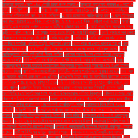
উত্তরা ব্যাংক দেবে ১৪৫ কোটি টাকা নগদ লভ্যাংশ
উত্তরা ব্যাংকের মুনাফা ৫০ শতাংশ
বৃদ্ধি
উত্তীর্ণ ৮৩
উদ্ধার
উপদেষ্টা হাসান আরিফ আর বেঁচে নেই
উরুগুয়ে ও ব্রাজিলের
বিপক্ষে শক্তিশালী দল ঘোষণা মেসিদের
এ আর রহমানের পারিশ্রমিক কত
এ বছর ফিতরার
সর্বনিম্ন পরিমাণ ১১০ টাকা এবং সর্বোচ্চ ২ হাজার ৮০৫ টাকা নির্ধারণ করা হয়েছে
এআই
এআই এর প্রভাব: গুগল ৩০০০০ কর্মীকে ছাঁটাইয়ের পথে
এআই প্রযুক্তি সম্বলিত নতুন
দুটি ল্যাপটপ বাজারে
এক ম্যাচ হাতে রেখে সিরিজ জয় টাইগারদের
একই অ্যাপে সব সেবা:
পর্যটকদের জন্য নতুন উদ্যোগ
একটি আন্দোলন
একটি বই
একটি বার্গারের দাম ৫ লাখ
একদিনে সর্বোচ্চ ওমরাহ যাত্রী প্রবাহের রেকর্ড
এখন আর না খেয়ে থাকতে হয় না
এবং
তারুণ্যের দ্রোহ
এবার চীন-রাশিয়া থেকেও ছড়ানো হচ্ছে গুজব: শফিকুল আলম
এবার
পাকিস্তানে শহীদ বুদ্ধিজীবী দিবস পালিত
এবারের আইপিএলে কোন দলের নেতৃত্বে
আছেন কে?.
এবি পার্টিতে যোগ দিলেন বিশিষ্ট ব্যবসায়ী আবু রাইয়ান আশয়ারী
এয়ার
অ্যাম্বুলেন্সে ঢাকার হজরত শাহজালাল বিমানবন্দর ত্যাগ করে লন্ডনের পথে রওনা হলেন
খালেদা জিয়া
এশিয়াটিক ল্যাবরেটরিজ লিমিটেড প্রথম প্রান্তিকে মুনাফা করেছে
এসএসসি
ও সমমান পরীক্ষা শুরু হবে ১০ এপ্রিল
এসএসসি ফরম পূরণের সময়সীমা বাড়ানো হয়েছে
এ্যানিকে পাঠানো হচ্ছে বিশ্ব সাঁতারে
ওই দিন বিকেলে অলিউল্লাহকে বাড়ি থেকে তুলে
নেয় পুলিশ
ওয়ালটন ফ্রিজ কিনে ২০ লাখ টাকা পেলেন কলেজ শিক্ষার্থী রাশেদ আলী
ওয়াশিংটনে হেলিকপ্টারের সঙ্গে সংঘর্ষে উড়োজাহাজ নদীতে বিধ্বস্ত
কমিশন দেশের চারটি
প্রদেশ গঠনের পরিকল্পনা করছে
কয়লা আমদানি না হওয়া পর্যন্ত বিদ্যুৎকেন্দ্র বন্ধ থাকবে
কয়লাসঙ্কটের কারণে বন্ধ মহেশখালী তাপবিদ্যুৎ কেন্দ্র
করমজলে তিন দিনে ৭৫০০
দর্শনার্থী
কর্ণফুলী টানেল
কলসিন্দুর গ্রামের অদম্য মেয়েরা আবারও প্রমাণ করেছে তাদের
দক্ষতা
কলাম্বিয়া বিশ্ববিদ্যালয়ের শিক্ষার্থী
কাঁচা মরিচে
কানপাকা রোগ - এক গুরুত্বপুর্ণ
সমস্যা
কানাডাকে যুক্তরাষ্ট্রের অঙ্গরাজ্য হতে বললেন ট্রাম্প
কানাডায় নিখোঁজ প্রবাসী
বাংলাদেশি শিক্ষার্থীর মরদেহ উদ্ধার
কানাডার প্রধানমন্ত্রী জাস্টিন ট্রুডো পদত্যাগ করতে
যাচ্ছেন
কান্ট ও হিউমের দর্শনে গাজালির প্রভাব
কাভার্ডভ্যান-মোটরসাইকেল সংঘর্ষে
ছাত্রদল কর্মী নিহত
কার ক্ষতি
কার লাভ
কারিগরি শিক্ষা অধিদপ্তরে বিশাল নিয়োগ
কিছু