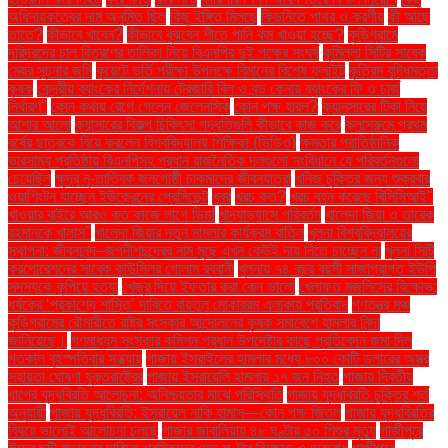
অধিনায়কত্বের নাম অনুমিত ছিল
কিছু ইঙ্গিত মিলছে
কিডনিতে পাথর ও করণীয়
কী আছে
তাতে?
কীভাবে খাবেন?
কীভাবে বুঝবেন শীতে পানি কম খাওয়া হচ্ছে?
কুড়িগ্রামে
দরিদ্রদের চাল বিতরণের তালিকা নিয়ে বিএনপির দুই পক্ষের সংঘর্ষ
কুমিল্লা সিটির সাবেক
মেয়র সূচনার জমি
কুয়েটে ভর্তি পরীক্ষা উপলক্ষে বিমানের বিশেষ ফ্লাইট
কৃত্রিম বুদ্ধিমত্তা
কৃষক
কেন্দ্রীয় ব্যাংকের নির্দেশনায় ট্রেজারি বিল ও বন্ড কেনায় ব্যাংকের ফি ও চার্জ
নির্ধারণ"
কোন কথায় রেগে গেলেন জেলেনস্কি
কোন পক্ষ হারল?
ক্যানসারের টিকা নিয়ে
আশার আলো
ক্যান্সারের বিকল্প চিকিৎসা পদ্ধতিগুলি কীভাবে কাজ করে
ক্লাসরুমে প্রথম
বর্ষের ছাত্রকে বিয়ে করলেন বিশ্ববিদ্যালয় শিক্ষিকা (ভিডিও)
ক্ষমতার প্রাতিষ্ঠানিক
ভারসাম্য প্রতিষ্ঠায় বিএনপিসহ প্রধান রাজনৈতিক দলগুলো সংবিধানে যে পরিবর্তনগুলো
চেয়েছিল
ক্ষুদ্র নৃ-তাত্বিক জনগোষ্ঠী চাকমাদের জীবনযাত্রা
খনিজ চুক্তির জন্য শুক্রবার
ওয়াশিংটন যাচ্ছেন ইউক্রেনের প্রেসিডেন্ট
খবর
খরচ কত?
খরচ বহন করেছে বিসিসিআই"
খাওয়ার বাইরে আরও কত কাজে লাগে ডিম!
খাদ্যাভ্যাসে পরিবর্তন
খালেদা জিয়া ও তারেক
রহমানকে খালাস''
খালেদা জিয়ার নতুন মামলার কার্যক্রম বাতিল
খুলনা বিশ্ববিদ্যালয়ের
স্থাপনা: জীবনানন্দ–জগদীশচন্দ্রের নাম মুছে এখন কেউই দায় নিতে চাচ্ছেন না
খুলনা সিটি
করপোরেশনের সাবেক কাউন্সিলর গোলাম রব্বানী
খুলনায় ৭৪ বছর বয়সী সাজাপ্রাপ্ত ইউপি
সদস্যকে কুপিয়ে হত্যা
খেজুর দিয়ে ইফতার করা কেন ভালো
খেলাফত মজলিসের বিক্ষোভ:
ধর্ষকের ‘প্রকাশ্যে শাস্তি’ দাবিতে বায়তুল মোকাররম এলাকায় প্রতিবাদ
গণতন্ত্র মঞ্চ
কুড়িগ্রামের রৌমারীতে রাষ্ট্র সংস্কার আন্দোলনের কৃষক সমাবেশে হামলার নিন্দা
জানিয়েছে।
গণমাধ্যম সংস্কার কমিশন প্রধান উপদেষ্টার কাছে প্রতিবেদন জমা দিল
গতকাল বৃহস্পতিবার সন্ধ্যায়
গাজায় ইসরাইলের হামলার মধ্যে ৮০০ কোটি ডলারের অস্ত্র
সহায়তা ঘোষণা যুক্তরাষ্ট্রের
গাজায় ইসরায়েলি হামলায় ১৭ জন নিহত
গাজায় দ্বিতীয়
ধাপের যুদ্ধবিরতি আলোচনা: অনিশ্চয়তার মাঝে পরিস্থিতি
গাজায় যুদ্ধবিরতি চুক্তির শর্ত
অনুযায়ী
গাজায় যুদ্ধবিরতি: ইসরায়েল নাকি হামাস—কোন পক্ষ জিতল
গাজায় যুদ্ধবিরতির
বিষয়ে ভালোই আলোচনা চলছে
গাজার জাবালিয়ায় ৪৮ ঘণ্টায় ৫০ শিশুর মৃত্যু
গাজীপুরে