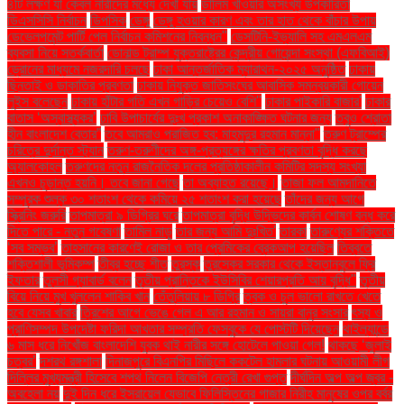
৪টি লক্ষণ যা কেবল নারীদের মধ্যে দেখা যায়
ডালিম খাওয়ার অসংখ্য উপকারিতা
ডিএসসিসি নির্বাচন
ডিপসিক
ডেঙ্গু
ডেঙ্গু হওয়ার কারণ এবং তার হাত থেকে বাঁচার উপায়
ডেভেলপমেন্ট পার্টি পেল নির্বাচন কমিশনের নিবন্ধন"
ডেসটিনি-ইভ্যালি সহ এমএলএম
ব্যবসা নিয়ে সতর্কবার্তা
ডোনাল্ড ট্রাম্প যুক্তরাষ্ট্রের কেন্দ্রীয় গোয়েন্দা সংস্থা (এফবিআই)
ড্রোনের মাধ্যমে নজরদারি চলছে
ঢাকা আন্তর্জাতিক ম্যারাথন-২০২৫ অনুষ্ঠিত
ঢাকায়
ছিনতাই ও ডাকাতির প্রবণতা
ঢাকায় নিযুক্ত জাতিসংঘের আবাসিক সমন্বয়কারী গোয়েন
লুইস বলেছেন
ঢাকায় হাঁটার গতি এখন গাড়ির চেয়েও বেশি''
ঢাকার পাইকারি বাজার'
ঢাকার
বাতাস ‘অস্বাস্থ্যকর’
ঢাবি উপাচার্যের দুঃখ প্রকাশ অনাকাঙ্ক্ষিত ঘটনার জন্য
তবুও শ্রোতা
হীন বাংলাদেশ বেতার”
তবে আমরাও পরাজিত হব: মাহমুদুর রহমান মান্না"
তরুণ ট্রাম্পের
চরিত্রে দুর্দান্ত স্ট্যান
তরুণ-তরুণীদের অঙ্গ-প্রত্যঙ্গের ক্ষতির প্রবণতা বৃদ্ধি করছে
অ্যালকোহল
তরুণদের নতুন রাজনৈতিক দলের প্রতিষ্ঠাকালীন কমিটির সদস্য সংখ্যা
এখনও চূড়ান্ত হয়নি। তবে জানা গেছে
তা অব্যাহত রয়েছে।
তাজা ফল আমদানিতে
সম্পূরক শুল্ক ৩০ শতাংশ থেকে কমিয়ে ২৫ শতাংশ করা হয়েছে
তাঁদের জন্য আগে
স্ক্রিনিং জরুরি
তাপমাত্রা ৯ ডিগ্রির ঘরে
তাপমাত্রা বৃদ্ধি উদ্ভিদের কার্বন শোষণ বন্ধ করে
দিতে পারে - নতুন গবেষণা
তামিল নাড়ু
তার জন্য আমি দুঃখিত'
তারকা
তারুণ্যের শক্তিতে
‘সব সম্ভব’
তাহসানের কারণেই রোজা ও তার প্রেমিকের ব্রেকআপ হয়েছিল
তিব্বতে
শক্তিশালী ভূমিকম্প
তীব্র হচ্ছে শীত
তুরস্ক
তুরস্কের সরকার থেকে ইস্তানবুলে ফ্রি
ইফতার
তুলসী গ্যাবার্ড বলেন
তৃতীয় প্রান্তিকে ইউসিবির শেয়ারপ্রতি আয় বৃদ্ধি"
তৃতীয়
বিয়ে নিয়ে মুখ খুললেন শাকিব খান
তেঁতুলিয়ায় ৮ ডিগ্রি
ত্বক ও চুল ভালো রাখতে খেতে
হবে যেসব খাবার
ত্রিশের আগে ভেঙে গেল এ আর রহমান ও সায়রা বানুর সংসার
ৎস্য ও
প্রাণিসম্পদ উপদেষ্টা ফরিদা আখতার সম্প্রতি ফেসবুকে যে পোস্টটি দিয়েছেন
থাইল্যান্ডে
৬ মাস ধরে নিখোঁজ বাংলাদেশি যুবক থাই নারীর সঙ্গে হোটেলে পাওয়া গেল!
থাকছে ‘জুলাই
চত্বর’
দশরথ রঙ্গশালা
দিনাজপুরে বিএনপির মিছিলে ককটেল হামলার ঘটনায় আওয়ামী লীগ
দিল্লির মুখ্যমন্ত্রী হিসেবে শপথ নিলেন বিজেপি নেত্রী রেখা গুপ্ত
দীর্ঘদিন অল্প অল্প জ্বর -
অবহেলা নয়
দুই দিন ধরে ইসরায়েল যেভাবে ফিলিস্তিনের গাজার নিরীহ মানুষের ওপর বর্বর