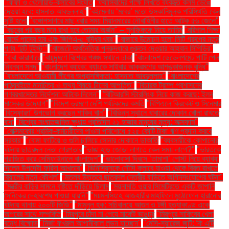
"ফিফা ও খেলোয়াড়-ক্লাবের সংঘাত
"ফ্যাসিবাদের পক্ষে লিখতে ব্যবহৃত কলম ভেঙে
দেওয়া হবে: হাসনাত আবদুল্লাহ"
"বইমেলায় ‘মবের’ মতো উসকানিমূলক পরিস্থিতি কেন
সৃষ্টি হলো
"বঙ্গোপসাগরে মাছ ধরার সময় মিয়ানমারের নৌবাহিনীর হাতে আটক ৫৬ জেলে"
"বছরের পর বছর মনে রাখা হবে তোমার অর্জন" – মুশফিককে নিয়ে তামিম
"বরিশাল শিক্ষা
বোর্ডে পাসের হার এবং জিপিএ-৫ বৃদ্ধির খবর"
"বাজারে উন্মোচন হলো সিটি গ্রুপের নতুন
পণ্য ‘টুটি টুইস্ট’"
"বাজেটে অর্থনৈতিক পুনরুদ্ধারে গুরুত্ব দেওয়ার আহ্বান সিপিডির"
"বাবা কারাগারে
"বায়ুদূষণে বিশ্বের পঞ্চম স্থানে ঢাকা
"বাংলাদেশ ডেভেলপমেন্ট পার্টি পেল
নিবন্ধন সনদ"
"বাংলাদেশ ব্যাংক: ব্যাংকে সাইবার আক্রমণের আশঙ্কাজনক বৃদ্ধি"
"বাংলাদেশে আওয়ামী লীগের অপ্রাসঙ্গিকতা: হাসনাত আবদুল্লাহ"
"বাংলাদেশের
পাঠ্যবইতে মানচিত্র ও তথ্য বিষয়ে চীনের আপত্তি"
"বিচারক ট্রাম্প প্রশাসনের
গণবরখাস্তের নির্দেশনা আটকে দিলেন"
"বিটিআরসি স্টারলিংক নিয়ে কাজ করছে: ইলন
মাস্কের উদ্যোগ"
"বিদেশ ভ্রমণে দেশি পর্যটকদের কমতি
"বিপিএলে ক্রিকেট ও সিনেমার
'বিস্ফোরণ' উপভোগ করছেন শাকিব খান"
"বিভিন্ন স্থানে খাবারের দোকান খোলা রাখতে
বাধা
"বিশ্বের সংঘাতজনিত ক্ষুধায় প্রতিদিন ২১ হাজার মানুষের মৃত্যু: অক্সফাম"
"বেক্সিমকোর শ্রমিক-কর্মচারীদের পাওনা পরিশোধে ৫২৫ কোটি টাকা ঋণ প্রদান করবে
সরকার"
"বোমা ফাটিয়ে ও গুলি চালিয়ে সোনার দোকানে ডাকাতি
"ব্যবসায়ীকে কোপানোর
ঘটনায় ছাত্রদল নেতা গ্রেপ্তার
"ভাঙা হাড় জোড়া লাগতে কেন সময় লাগে?"
"ভারতকে
পরাজিত করে সেমিফাইনালে বাংলাদেশ"
"ভালোবাসা দিবসে ‘তামাশা’ পোস্ট নিয়ে ব্যাখ্যা
দিলেন উপদেষ্টা ফরিদা আখতার"
"ভিনিসিয়ুসকে সৌদি ক্লাবে যাওয়া থেকে বিরত রাখতে
রিয়ালের নতুন কৌশল"
"মতলব উত্তরে ছাত্রদল নেত্রীর বাড়িতে অগ্নিসংযোগের ঘটনা"
"মন্ত্রীর বাড়ির সামনে বৃষ্টিতে দাঁড়িয়ে ছিলাম
"ময়নামতি ওয়ার সিমেট্রিতে একটি জাপানি
সৈনিকের দেহাবশেষ পাওয়া যায়নি"
"ময়মনসিংহে আজহারীর মাহফিলে মুঠোফোন হারানোর
ঘটনায় থানায় ২০০টি জিডি"
"মামুনুল হক: সচিবালয়ে আগুন ও টঙ্গী হত্যাকাণ্ড একে
অপরের সাথে সম্পর্কিত
"মিরপুরে চাঁদা না পেয়ে মার্কেট ভাঙচুর
"মিরপুরে সাকিবের খেলা
বন্ধে বিক্ষোভ
"মির্জা ফখরুল আগামীকাল লন্ডন যাচ্ছেন"
"মেসি-সুয়ারেজ জুটি: কি এটি