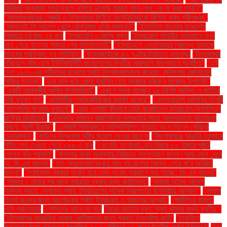
সিরিয়ার অন্যান্য শহর দখলে এগিয়ে চলেছে হায়াত আল-শাম: কে বা কারা তারা?"
"আসলাঙ্কারের সেঞ্চুরি ও তিকশানার ঘূর্ণিতে অস্ট্রেলিয়াকে বিস্মিত করল শ্রীলঙ্কা"
"আসলেই কি আপেল খেলে রোগমুক্ত থাকা সম্ভব?"
"ইতালিতে যাওয়ার উদ্দেশ্যে
লিবিয়ায় নিখোঁজ ২৪ জন
"ইসরায়েলি ৩ জিম্মি মুক্ত
"ইসরায়েলি বাহিনীর অভিযানে বন্ধ
হয়ে গেছে উত্তর গাজার শেষ হাসপাতালটি"
"ইসরায়েলে নেতানিয়াহুর বিরুদ্ধে হাজারো
মানুষের প্রতিবাদ: দ্য গার্ডিয়ান"
"উড়োজাহাজে ৪০ ঘণ্টার নির্যাতন: হাতকড়া
"উৎসবমুখর
পরিবেশে নটর ডেম ইউনিভার্সিটি বাংলাদেশের দ্বিতীয় সমাবর্তন সফলভাবে অনুষ্ঠিত"
"এই
দেশ ১৯৭১-এর শহীদদের রক্তের প্রতি বিশ্বাসঘাতকতা করেছে: কুমিল্লায় জোনায়েদ
সাকির মন্তব্য"
"এক মাস ধরে খোলা সয়াবিন তেল ব্যবহার করছেন বাণিজ্য উপদেষ্টা"
"একটি আমলকীর অসীম উপকারিতা!"
"একুশে পদক পাচ্ছেন ১৪ বিশিষ্ট ব্যক্তি ও জাতীয়
নারী ফুটবল দল"
"এশিয়াটিক ল্যাবরেটরিজের মুনাফা কমেছে"
"এসঅ্যান্ডপি আদানির তিনটি
কোম্পানির ঋণমান কমালো"
"এহুদ ওলমার্ট কীভাবে তৈরি করেছিলেন ইসরায়েল-ফিলিস্তিন
রাষ্ট্রের মানচিত্র"
"ঐকমত্য কমিশন রাজনৈতিক দলগুলোর সাথে আলাদাভাবে আলোচনা
করবে: আলী রীয়াজ"
"ওসমানী বিমানবন্দরে অগ্নিনির্বাপণ মহড়ায় অংশ নিলেন বেবিচক
চেয়ারম্যান"
"কাউকে বিশৃঙ্খলা সৃষ্টির সুযোগ দেওয়া যাবে না
"কিশোরগঞ্জে ভাঙারি দোকানে
মর্টার শেল দেখতে পেয়ে ৯৯৯-এ কল
"কেনেডি হত্যাকাণ্ডের বিষয়ে ৮০ হাজার পৃষ্ঠার
গোপন নথি প্রকাশ"
"ক্ষমতায় থাকা অবস্থায় নির্বাচনে অংশগ্রহণ জনগণ আর মেনে নেবে
না: জি এম কাদের"
"গণ–অভ্যুত্থানের ছয় মাস পর ছেলের মরদেহ পেয়ে মা'র অবিরত
কান্না"
"গণমাধ্যম সরকার অখুশি হবে এমন সংবাদ প্রকাশে ভয় পাচ্ছে: জি এম কাদের"
"গাজায় ২ মার্চের পর খাদ্য সহায়তা প্রবাহ বন্ধ: জাতিসংঘ"
"গাজায় অবৈধ আদেশ
অমান্য করতে সেনাদের প্রতি ইসরায়েলের সাবেক নিরাপত্তা উপদেষ্টার আহ্বান"'
"গাজার
সংঘর্ষ বন্ধের জন্য আলোচনার প্রতি ইসরায়েল ও হামাসের আগ্রহ"
"গাজীপুরে হামলা:
ওসি প্রত্যাহার
"গোসলের আগে না পরে
"ঘরের বাতাসে দূষণ: সুস্থ থাকার জন্য করণীয়".
"চট্টগ্রামের আঞ্চলিক ভাষায় রোহিঙ্গাদের জন্য প্রধান উপদেষ্টার বার্তা"
"চাকরিতে