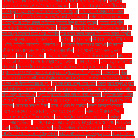
ঈদের ছুটি বাড়ানোর দাবিতে শ্রমিকদের দেড় ঘণ্টার বিক্ষোভ ও অবরোধ
গাজীপুরে
ঝুটগুদামের আগুন দুই ঘণ্টার চেষ্টায় নিয়ন্ত্রণে
গাড়ি
গাড়িচাপায় বুয়েট শিক্ষার্থীর মৃত্যু:
একমাত্র সন্তানের প্রয়াণে মায়ের অশ্রু থামছে না
গায়ে তেল দেওয়ার সঠিক সময়
কখন?"
গার্মেন্ট সেক্টরে নতুন করে অস্থিরতা সৃষ্টির ষড়যন্ত্র
গুগল ফোন নম্বর কেন চায়
গোয়ালন্দে মা ইলিশ রক্ষায় অভিযানে ট্রলারে উদ্ধার আগ্নেয়াস্ত্র
গ্যাসের দাম বৃদ্ধি
পোশাক খাতে উদ্বেগের সৃষ্টি করেছে
গ্রেফতার
ঘন কুয়াশায় বেড়েছে শীতের অনুভূতি
ঘন
ঘন আঙুল মটকালে হতে পারে যে ক্ষতি
ঘরে বসেই ভ্রুর আকার ঠিক করার সহজ পদ্ধতি
ঘাড় ব্যথা কমানোর জন্য সহজ ব্যায়াম
ঘূর্ণিঝড়
ঘূর্ণিঝড় দানা
চট্টগ্রামে আইনজীবী হত্যায়
: যৌথ বাহিনীর অভিযানে গ্রেপ্তার ২০
চট্টগ্রামে ছিনতাইয়ের আতঙ্ক
চট্টগ্রামের
টেরিবাজারে পোশাকের গুদামে আগুন লাগার ঘটনা
চলতি মাসেই হবে প্রথম চন্দ্র ও
সূর্যগ্রহণ
চাকরি
চাকরির খবর
চামড়ার মানিব্যাগ আসল কি না কীভাবে বুঝবেন?
চারপাশের
বাস্তবতা বদলে দিচ্ছে যে জনপ্রিয় প্রযুক্তিগুলো
চিন্ময় কৃষ্ণ দাস
চীনে নতুন ভাইরাসের
প্রাদুর্ভাব
চীনে প্রবীণদের যত্নে এআই প্রযুক্তির দিকে ঝুঁকছে সরকার
চীনের নতুন
জ্বালানির উৎস থেকে ৬০ হাজার বছরের বিদ্যুতের চাহিদা পূরণ হবে
চীনের মতে
চুরির
স্থান স্বরাষ্ট্র উপদেষ্টা লেফটেন্যান্ট জেনারেল (অব.) মো. জাহাঙ্গীর আলম চৌধুরীর বাসা
থেকে এক কিলোমিটারের মধ্যে।
চুল বড় করার জন্য সেরা তেল
চৌদ্দগ্রামে বন্ধুর প্রেমে
সহায়তার জন্য স্কুলছাত্রকে পিটুনি
ছাত্রদের নতুন দল গঠনে শেষ মুহূর্তেও সঙ্কট কাটেনি
ছিল অন্য সংক্রমণও"
ছেলে ক্রিকেটার হোক চান না উমর আকমল
ছেলেদের জন্য কোন
পোশাকটি মানানসই?
ছেলেদের জন্য সানস্ক্রিন ক্রিম ব্যবহার
ছেলেদের পছন্দের আধুনিক
ফ্যাশন
ছেলেদের ফ্যাশন টিপস
ছোলা খাওয়ার উপকারিতা
জনতা মাদ্রাসাশিক্ষককে
অশোভন কাজের অভিযোগে পুলিশের হাতে সোপর্দ করল
জমিয়তে উলামায়ে ইসলাম
বাংলাদেশ ও এবি পার্টি মনে করে যে
জম্মু–কাশ্মীরে অশান্তির নতুন তরঙ্গ
জরায়ুমুখ
ক্যানসার প্রতিরোধ
জলবায়ু পরিবর্তন খরার তীব্রতা ও বিস্তৃতি বাড়িয়ে দিচ্ছে
জলাতঙ্ক
টিকা
জাতীয় দলে ফিরছেন তামিম!
জাতীয় নাগরিক কমিটির আহ্বায়ক
জাতীয় নাগরিক
পার্টিকে ‘কিংস পার্টি’ বলা হচ্ছে কেন?
জাতীয় নাগরিক পার্টির নেতৃত্বে যারা
জাতীয় নির্বাচন