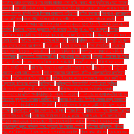
নাটোরে আজ শুক্রবার দুপুরে জুমার নামাজ পড়ে বাড়ি ফেরার পথে যুবলীগের নেতা আবদুর
রাজ্জাক
নাফ নদী থেকে ধরা পড়া চার জেলেকে পাঁচ দিনেও ফেরত দেয়নি আরাকান আর্মি"
নায়ক মান্নার জীবনী নিয়ে সিনেমা বানানোর পরিকল্পনা
নাহিদ ইসলামে
নিকগঞ্জে এমআরআই
যন্ত্র দুটি বন্ধ
নিজে গাড়ি চালিয়ে মাকে হাসপাতালে নিয়ে গেলেন তারেক রহমান
নিজে
নাচলেন
নির্বাচন দেওয়ার আগে সংস্কার সম্পন্ন করতে হবে: ইসলামী আন্দোলনের নায়েবে
আমির"
নির্বাচন প্রসঙ্গে ধূম্রজাল সৃষ্টি করেছে 'সংক্ষিপ্ত' ও 'বৃহৎ সংস্কার'
নির্বাচন
বিলম্বিত করার চেষ্টা জনগণ সহ্য করবে না: নজরুল ইসলাম খান
নির্বাচন বিলম্বিত করার যে
চেষ্টা চলছে
নির্বাচনে বিলম্ব মানবে না বিএনপি
নির্বাহী
নিষিদ্ধ করল ইসিবি
নিষ্পত্তির জন্য
২০ হাজার মামলা অপেক্ষমাণ
নিহত ৫৯"
নিহত অন্তত ৩৬
নীলা ইসরাফিল
নেইমারের
সঙ্গে আল হিলালের চুক্তি বাতিল
ন্যাশনাল জিওগ্রাফি
পঞ্চগড়ে তাপমাত্রা ১০ ডিগ্রি
সেলসিয়াস
পড়াশোনায় অমনোযোগিতা
পড়াশোনার চাপ বাড়ছে
পদত্যাগ করলেন উপদেষ্টা
নাহিদ ইসলাম
পদবঞ্চনা নিয়ে বিক্ষোভ ও মারামারি"
পরবর্তীতে মৃত্যু
পরিশোধিত হয়েছে
২৪২ কোটি ডলার"
পরীমণির বিরুদ্ধে গ্রেফতারি পরোয়ানা জারি
পরে উদ্ধার"
পর্তুগালের
পরাজয়; শেষ আটে স্পেন""
পর্দা উন্মোচনের অপেক্ষায় টোকিও আন্তর্জাতিক চলচ্চিত্র
উৎসব
পর্যটকদের কাটল নির্ঘুম রাত
পশ্চিম ইরাকের আনবার প্রদেশে ১৭ বছর বয়সী হুদার
(ছদ্মনাম) জীবনের কাহিনি
পাকিস্তান
পাকিস্তান বিমানবাহিনী চ্যাম্পিয়নস ট্রফির
উদ্বোধনী অনুষ্ঠানে কী প্রদর্শন করবে?
পাকিস্তানে ট্রেনের সব জিম্মি উদ্ধার
পাকিস্তানের দক্ষিণ ওয়াজিরিস্তানে কারফিউ আরোপ
পাকিস্তানের প্রধানমন্ত্রীর খালেদা
জিয়াকে সুস্থতার শুভেচ্ছা জানিয়ে চিঠি
পাচার হওয়া অর্থ ফিরিয়ে আনার জন্য কানাডার
সহযোগিতা প্রার্থনা প্রধান উপদেষ্টার
পাঠ্যবই বিতরণের আগে নোট-গাইড ছাপা বন্ধের
নির্দেশ
পাঠ্যবইয়ে র‍্যাপার সেজান ও হান্নান
পায়ের শিকল
পারমাণবিক আলোচনায় ইরানের
পাশে চীন ও রাশিয়া
পিকাসোর ‘উইমেন উইথ এ ওয়াচ’ নিলামে ১৪ কোটি ডলারে বিক্রি
পিঠের ব্যথা থেকে মুক্তি পেতে কীভাবে মোকাবিলা করবেন
পিলখানা হত্যাকাণ্ডের
পুনঃতদন্ত দ্রুত সম্পন্ন হবে: স্বরাষ্ট্র উপদেষ্টার ঘোষণা"
পুতিনের হানিট্র্যাপ কৌশল
পুতুলের বিরুদ্ধে চিঠি এখনও পায়নি পররাষ্ট্র মন্ত্রণালয়
পুরুষ যখন বাবা হন
পুরুষদের জন্য