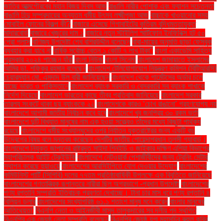
জাতির আত্মগৌরবের মহান বিজয় দিবস আজ
বাঙালি নারীর পোশাক এবং ফ্যাশন সচেতনতা
বাঙালি হিন্দু সম্প্রদায়ের অন্যতম ধর্মীয় উৎসব লক্ষ্মীপূজা আজ
বাচ্চাকে খাওয়ানোর সময়
মোবাইল ফোনের বিকল্প কী?
বাজারে এসেছে গিগাবাইটের কৃত্রিম বুদ্ধিমত্তাযুক্ত
মাদারবোর্ড
বাজারে খেজুরের দাম ১
বাজারে নতুন স্টাইলিশ স্মার্টফোন ইনফিনিক্স হট ৫০
প্রো প্লাস
বাণিজ্য উপদেষ্টা শেখ বশিরউদ্দীন বলেছেন
বাবা-মায়ের অনুমতি ছাড়া ফেসবুক
ব্যবহার করা যাবে না
বার্ষিক সর্বোচ্চ বেতন ১ কোটি ৭ লাখ টাকা"
বাংলা একাডেমি সাহিত্য
পুরস্কার ২০২৪ পাচ্ছেন যাঁরা
বাংলা নিউজ
বাংলা সিনেমা
বাংলাদেশ জামায়াতে ইসলামের
আমির ডা. শফিকুর রহমান বলেছেন
বাংলাদেশ টেলিযোগাযোগ নিয়ন্ত্রণ কমিশন (বিটিআরসি)
চেয়ারম্যান মো. এমদাদ উল বারী জানিয়েছেন
বাংলাদেশ থেকে গার্মেন্টসের অর্ডার চলে
যাচ্ছে ভারত ও পাকিস্তানে
বাংলাদেশ ব্যাংক সরকারি ও বেসরকারি সব ব্যাংক শাখাকে
নির্দেশ দিয়েছে
বাংলাদেশ ভারতের কাছে তীব্র প্রতিবাদ জানিয়েছে
বাংলাদেশ সরকার
তারল্য সংকটে থাকা ছয় ব্যাংককে ২২
বাংলাদেশকে কারও ‘চোখ রাঙানো’ গ্রহণযোগ্য নয়
বাংলাদেশে আগামী জাতীয় নির্বাচন কবে হবে
বাংলাদেশে খুব জনপ্রিয় ৩০ রকম ভর্তা
বাংলাদেশে দুটি বিখ্যাত মানুষের নাম এক হওয়া সত্ত্বেও তাঁদের মধ্যে কিছুটা পার্থক্য
রয়েছে
বাংলাদেশে ধর্মীয় সংখ্যালঘুদের ওপর নির্যাতন যুক্তরাষ্ট্রের জন্য একটি বড়
উদ্বেগের বিষয় বলে মন্তব্য করেছেন দেশটির জাতীয় গোয়েন্দাপ্রধান তুলসী গ্যাবার্ড।
বাংলাদেশে নিযুক্ত জাপানের রাষ্ট্রদূত সাইদা শিনইচি ও জাইকার দক্ষিণ এশিয়া বিভাগের
মহাপরিচালক আইট টেরুইউকি
বাংলাদেশে নেটওয়ার্ক পেশাজীবীদের জন্য ট্রেনিং সেন্টার
স্থাপন করেছে হুয়াওয়ে
বাংলাদেশের আরসিইপিতে যোগ দেওয়ার উদ্যোগ
বাংলাদেশের
কমিউনিস্ট পার্টি (সিপিবি) দলের ৭৭তম প্রতিষ্ঠাবার্ষিকী উপলক্ষে এক বিবৃতিতে জানিয়েছে
বাংলাদেশের গণতান্ত্রিক রূপান্তরে নারীরা ছিল অগ্রভাগে -প্রধান উপদেষ্টা
বাংলাদেশের
পণ্য রপ্তানি সম্প্রতি ইতিবাচক প্রবণতা দেখাচ্ছে। টানা চার মাস ধরে পণ্য রপ্তানি ৪
বিলিয়ন ডলার
বাংলাদেশের সংখ্যাগরিষ্ঠ ৬১.১ শতাংশ মানুষ মনে করেন
বাংলার মানুষের
আতিথেয়তা'
বিএনপি নেতা ও আইনজীবী মাসুদ তালুকদারের সব দলীয় পদ স্থগিত
বিএনপির এক জ্যেষ্ঠ নেতা সম্প্রতি বলেছেন
বিএনপির জ্যেষ্ঠ যুগ্ম মহাসচিব রুহুল কবির