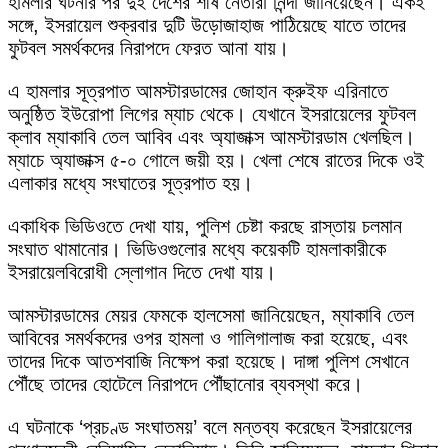
হামলার ঘটনার পর দুই দেশের শীর্ষ নেতারা নিন্দা জানিয়েছেন। একই
সঙ্গে, ইসরায়েল শুক্রবার দুটি উড়োজাহাজ পাঠিয়েছে যাতে তাদের
ফুটবল সমর্থকদের নিরাপদে ফেরত আনা যায়।
এ হামলার সূত্রপাত আমস্টারডামের জোহান ক্রুইফ এরিনাতে
অনুষ্ঠিত ইউরোপা লিগের ম্যাচ থেকে। যেখানে ইসরায়েলের ফুটবল
ক্লাব ম্যাকাবি তেল আবিব এবং অ্যাজাক্স আমস্টারডাম খেলছিল।
ম্যাচে অ্যাজাক্স ৫-০ গোলে জয়ী হয়। খেলা শেষে রাতের দিকে ওই
এলাকার মধ্যে সংঘাতের সূত্রপাত হয়।
একাধিক ভিডিওতে দেখা যায়, পুলিশ চেষ্টা করছে রাস্তায় চলমান
সংঘাত থামানোর। ভিডিওগুলোর মধ্যে কয়েকটি হামলাকারীকে
ইসরায়েলবিরোধী স্লোগান দিতে দেখা যায়।
আমস্টারডামের মেয়র ফেমকে হালসেমা জানিয়েছেন, ম্যাকাবি তেল
আবিবের সমর্থকদের ওপর হামলা ও গালিগালাজ করা হয়েছে, এবং
তাদের দিকে আতশবাজি নিক্ষেপ করা হয়েছে। দাঙ্গা পুলিশ সেখানে
পৌঁছে তাদের হোটেলে নিরাপদে পৌঁছানোর ব্যবস্থা করে।
এ ঘটনাকে ‘প্রচণ্ড সংঘাতময়’ বলে মন্তব্য করেছেন ইসরায়েলের