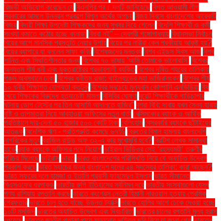
রিজভী অভিযোগ করেছেন যে
বিএনপির পর। দলটি জানিয়েছে
বিগত আওয়ামী লীগ
সরকারের আমলে উন্নয়ন প্রকল্পে বিপুল অর্থের অপচয়
বিজয় দিবসে বাংলাদেশের আরেকটি
বিজয়
বিদায়ী শিক্ষা উপদেষ্টা শিক্ষকদের জন্য সুখবর দিয়ে গেলেন
বিদেশি শিক্ষার্থী ও কর্মী
সংখ্যা কমাতে কঠোর হচ্ছে কানাডা
বিধবা নই” – দেবশ্রী গঙ্গোপাধ্যায়
বিধানসভা নির্বাচন
বিয়ের আগে মানসিক প্রস্তুতি নেয়ার উপায়
বিয়ের পর নারীরা কেন পরকীয়ায় আকৃষ্ট হয়?
বিয়ের ব্যাপারে যা বললেন সাফা কবির
বিশেষজ্ঞদের মন্তব্য
বিশ্ব এইডস দিবস আজ
বিশ্ব
শান্তি এবং স্থিতিশীলতার জন্য
বিশ্বের ৭০ ভাষায় 'আমি তোমাকে ভালোবাসি'
বিশ্বের
অন্যতম শীর্ষ ধনী এবং যুক্তরাষ্ট্রের প্রভাবশালী ব্যক্তি
বিশ্বের দূষিত শহরের তালিকায়
পঞ্চম অবস্থানে ঢাকা
বিশ্বের ধনীতম রাজা: থাইল্যান্ডের মহা ভাজিরালংকর্ন
বিশ্বের শীর্ষ
১০ ধনীর শিক্ষাগত যোগ্যতা কতটুকু
বিশ্বের সবচেয়ে মূল্যবান কোম্পানি এনভিডিয়া
বিষ
খেয়ে শিক্ষকের বিরুদ্ধে হত্যাচেষ্টা মামলা
বিসিবির ঘোষণা
বুয়েট শিক্ষার্থীকে গাড়িচাপার
ঘটনায় ডোপ টেস্টের পর তিন আসামি আদালতে হাজির"
বুশরা বিবি: দাবায় যখন সৈন্য হারায়
বৃষ্টি ও তাপমাত্রা নিয়ে আবহাওয়া অফিসের নতুন বার্তা
বেক্সিমকোর ব্যাংক ও আর্থিক
প্রতিষ্ঠানে দায়-দেনা ৫০ হাজার ৫০০ কোটি টাকা
বেলিংহাম
বেসরকারি ব্যাংকে ছাঁটাইয়ের
আতঙ্ক
বৈদেশিক ঋণ - প্রতিশ্রুতি কমেছে ৬৭%
বৈরুতের বিমান হামলায় বাংলাদেশি
নাগরিকের মৃত্যু
ব্রাজিল রাউন্ড অফ ৩২-এ কার মুখোমুখি হবে?
ব্রিটিশ লেখক সামান্থা
হার্ভে
ব্র্যাক ব্যাংকে অফিসার পদে নিয়োগ
ভাইরাল ভিডিওর সেই ‘রহস্যময়ী’ তরুণীর
পরিচয় মিলেছে
ভাইরাস
ভারত
ভারত বাংলাদেশের পরিস্থিতি নিয়ে যে অযাচিত উদ্বেগ
প্রকাশ করছে
ভারত ম্যাচের জন্য বাংলাদেশ দলের ২৪ সদস্যের তালিকা: কারা আছেন?
ভারত সফরের দলে হামজা ও ইতালি প্রবাসী ফাহমেদুল ইসলাম
ভারত সীমান্তে
বিএসএফের ধরপাকড়
ভারতীয় রুপি ইতিহাসের সর্বনিম্ন দরে
ভারতীয় সংস্থাগুলো যেসব
পণ্য রাশিয়ায় রপ্তানি করছে
ভারতে কংগ্রেস নেত্রী হিমানী নারওয়াল হত্যায় প্রেমিক
গ্রেফতার
ভারতে চালু হতে যাচ্ছে উড়ন্ত ট্যাক্সি
ভারতে হোলির আগে ঢেকে দেওয়া হচ্ছে
১০টি মসজিদ
ভারতের অযাচিত উদ্বেগ এবং দ্বিচারিতা
ভারতের চালের রপ্তানি মূল্য হ্রাস
পেয়েছে
ভারতের জাতীয় পতাকা পায়ে মাড়ানোর ভাইরাল ছবি নিয়ে যা জানা গেল
ভারতের