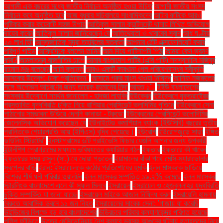
আগামী এক বছরের মধ্যে জাতীয় নির্বাচন অনুষ্ঠিত হওয়া উচিত
আগামী জাতীয় সংসদ
নির্বাচন কবে অনুষ্ঠিত হবে
আজ বুধবার সচিবালয়ে সাংবাদিকদের
আটার রুটিকে আরও
পুষ্টিকর করার কয়েকটি সহজ উপায়
আতিকুল সালাম ক্যান্টনমেন্ট থানায় লিখিত অভিযোগ
দায়ের করেন
আতিকুল সালাম জানিয়েছেন যে
আতিথেয়তা ও খাবারের স্বাদ
আধ ঘণ্টায়
২০ লাখ হিট
আন্তর্জাতিক মুদ্রা তহবিলের সতর্কতা
আপনার ঠোঁট এক্সফোলিয়েট করার
পরিপূর্ণ গাইড
আফ্রিদিকে বললেন তামিম
আম দিয়ে পাটিসাপটা পিঠা
আমরা কেন ভ্রমণ
করি?
আমলাতন্ত্র রাজনীতির চাপে
আমার বাংলাদেশ পার্টির (এবি পার্টি) সদস্যসচিব মজিবুর
রহমান মঞ্জু বলেছেন
আমি ক্লান্ত
আরও একটি কারখানা পেল পরিবেশবান্ধব স্বীকৃতি
আসকের উদ্বেগ: ঢাকা প্রতিবেদন"
আসামে গরুর মাংস খাওয়া নিষিদ্ধ
আসিফ নজরুলের
সঙ্গে অশোভন আচরণের জন্য তারেক রহমানের নিন্দা
আহত ১".
ইইউ বাংলাদেশের
সংস্কার উদ্যোগে সমর্থন জানালেন - হাদজা লাহবিব
ইউক্রেন
ইউক্রেনে যুক্তরাষ্ট্রের
প্রস্তাবিত যুদ্ধবিরতি চুক্তি নিয়ে রাশিয়ার প্রেসিডেন্ট ভ্লাদিমির পুতিনে
ইউক্রেনে সেনা
পাঠানোর সম্ভাবনা উড়িয়ে দেননি কানাডা - ট্রুডো
ইউক্রেনের প্রেসিডেন্ট ভলোদিমির
জেলেনস্কি অভিযোগ করেছেন যে
ইউনাইটেড কমার্শিয়াল ব্যাংক (ইউসিবি) বছরের তৃতীয়
প্রান্তিকে শেয়ারপ্রতি আয় (ইপিএস) বৃদ্ধি পেয়েছে।
ইউরোপ
ইউরোপজুড়ে সাড়া
ইঙ্গিত
ডাউনিং স্ট্রিটের"
ইনস্টাগ্রামের ৬টি প্রাইভেসি ফিচার যেগুলি আপনার জন্য উপকারী
ইন্টার্নশিপ প্রোগ্রামের মাধ্যমে ভবিষ্যতের ক্যারিয়ার গঠন
ইফতার
ইফতারে কী খাবেন
ইফতারের সময় রাসুল (সা.) যে দোয়া পড়তেন
ইয়ামালের বাঁকা পথে মেসি-ম্যারাডোনার
স্বপ্নের বাড়ি
ইরান: ইসরায়েলকে কঠোর প্রতিশোধের হুমকি
ইলন মাস্ককে ছাড়িয়ে
বিশ্বের শীর্ষ ধনী পরিবার ওয়ালটন
ইলন মাস্কের সম্পত্তি ১৯.২% কমেছে
ইলন মাস্কের
স্টারলিংক বাংলাদেশে এলে কী সুফল মিলবে
ইসরায়েল
ইসরায়েল ও হেজবুল্লাহর যুদ্ধবিরতি
চুক্তি সম্পর্কিত যা জানা যাচ্ছে
ইসরায়েল মাইকে আজান নিষিদ্ধ করল
ইসরায়েলি হামলায়
বৈরুতে আবাসিক ভবনে ১১ জন নিহত
ইসরায়েলের সাবেক সেনা: 'গাজায় যা করেছি
উইন্ডিজের বিপক্ষে বড় হার বাংলাদেশের
উড়িরচরে পরিবার কল্যাণকেন্দ্র পরিণত হয়েছে
পুলিশ ফাঁড়িতে
উত্তর মেসিডোনিয়ায় নৈশ ক্লাবে ভয়াবহ আগুনের ঘটনায় হতাহতদের নিয়ে