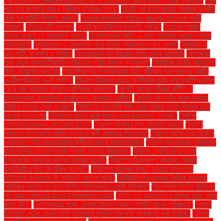
প্রবেশের জন্য পুরুষদের বয়সসীমা ৩৫ ও নারীদের ৩৭ বছরে উন্নীত করার প্রস্তাব"
"চার
মাস ধরে রপ্তানি আয় ৪ বিলিয়ন ডলারের উপরে"
"চারটি পদ ছাড়া জাতীয় নাগরিক কমিটির
বাকি সব কমিটি বিলুপ্ত ঘোষণা"
"চারবার বসতভিটা সরিয়েও ভাঙনের আতঙ্কে আলী
আহমদ"
"চীনের ৫টি পদক্ষেপ
"চুয়েট ছাত্রলীগের সভাপতি আটক"
"চোখের স্বাস্থ্য
উন্নত রাখতে যে খাবারগুলি খাবেন"
"চ্যাম্পিয়নস ট্রফি: ২ শর্তে হাইব্রিড মডেলে সম্মত
পাকিস্তান"
"ছুরিকাঘাত ও বৈদ্যুতিক শকে হত্যা: সবজিখেতে লাশ ফেলা"
"জমিয়ত ও
এবি পার্টি: সংস্কার ও নির্বাচন
"জয়পুরহাটে হাট ইজারায় সিন্ডিকেটের কারসাজি
"জাপানের
পক্ষ থেকে অন্তর্বর্তীকালীন সরকারের প্রতি সমর্থন পুনর্ব্যক্ত"
"জার্মানির কঠোর অভিবাসন
নীতি পরিকল্পনা ব্যর্থ"m
"জাহাঙ্গীরনগর বিশ্ববিদ্যালয় ভর্তি পরীক্ষার প্রশ্নপত্রে ত্রুটি:
৮০টির পরিবর্তে ৭৮টি প্রশ্ন"
"জিনস পরিবর্তন করতে অস্বীকার করায় দাবা চ্যাম্পিয়নশিপ
থেকে বাদ পড়লেন বর্তমান চ্যাম্পিয়ন কার্লসেন"
"জুলাই মাসের শহীদরা দুর্নীতি ও
দুঃশাসনমুক্ত বাংলাদেশ চেয়েছিলেন: জামায়াত আমির"
"জুলাই-আগস্টের মধ্যে জাতীয়
নির্বাচন সম্ভব: মির্জা ফখরুল"
"টাঙ্গাইলে আওয়ামী লীগ নেতা ফারুক হত্যা মামলার রায়ে
হতবাক সন্তানেরা
"টেনিসের রানি’র সঙ্গে সাক্ষাৎ করে উচ্ছ্বসিত নেইমার"
"ট্রাম্প
পেন্টাগনের নিয়ন্ত্রণ কেন নিতে চান?"
"ট্রাম্প প্রশাসন ডিম আমদানি করবে"
"ট্রাম্প
প্রশাসন বিশ্বব্যাপী মার্কিন দূতাবাসে কর্মী কমানোর সিদ্ধান্ত"
"ট্রাম্প প্রশাসনের নির্দেশে
ওয়াশিংটনে ইউএসএআইডির কর্মীদের বাসায় থাকার নির্দেশ"
"ট্রাম্প প্রশাসনের পরিকল্পনা:
যুক্তরাষ্ট্রের নেতৃত্বে বিশ্ব স্বাস্থ্য সংস্থা পরিচালনা"
"ট্রাম্প প্রেসিডেন্ট হলে কি
যুক্তরাষ্ট্রে আদানির সমস্যা সমাধান হবে?"
"ট্রাম্পের বিদ্বেষপূর্ণ বক্তব্য: গাজায়
যুদ্ধবিরতি চুক্তি কি ঝুঁকির মধ্যে?"
"ট্রাম্পের শুল্কের কারণে ভারতে অ্যাপলের
আইফোন উৎপাদনে কী পরিবর্তন আসতে পারে"
"ডিজিটাল উদ্ভাবনের নৈতিক ব্যবহার:
সামাজিক সংহতি ও অন্তর্ভুক্তি নিশ্চিতকরণে একটি কর্মশালা"
"ডিপ্লোমা ডিগ্রি বাতিলের
পর এবার গ্রেফতার হলেন ইস্তাম্বুলের মেয়র"
"ডিসি পদে কর্মকর্তাদের আগ্রহ হঠাৎ কমার
কারণ কী?"
"ডিসেম্বরের মধ্যে জেলার বিভিন্ন স্থানে কমিটি গঠনের পরিকল্পনা"
"ঢাকার
ইজতেমা থেকে ফেরার পথে পশ্চিমবঙ্গে মুসলিম তরুণকে আক্রান্ত করা হয়েছে"
"ঢাকার