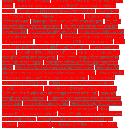
জাহাঙ্গীর টাওয়ারে ক্যাফেতে আগুন
"ঢাকার রাস্তায় ধুলোর কারণে বাড়ছে শিশুদের স্বাস্থ্য
সমস্যা"
"তত্ত্বাবধায়ক সরকার ব্যবস্থা নিয়ে ৩টি রিভিউ আবেদন শুনানির তারিখ ১৭
নভেম্বর"
"তিন দশকে ৩০ বিশ্ব রেকর্ড: জাকেরের অসাধারণ কীর্তি"
"তিন সপ্তাহ পর
মুক্তিপণের ২৫ লাখ টাকা দেওয়ার পর তরুণের লাশ উদ্ধার"
"থাইরয়েড সম্পর্কিত ৫টি
প্রচলিত ভুল ধারণা"
"দিনাজপুরে মৌসুম শেষেও সুগন্ধি ধানের দাম হ্রাস"
"দীপু মনি ও
তাঁর স্বামীর বিরুদ্ধে দুদকের মামলা দায়ের"
"দুই প্ল্যাটফর্মের সমানসংখ্যক নেতা নিয়ে
নতুন দলের কমিটি
"দুটি আলংকারিক উদ্ভিদের বিবরণ"
"দুদকের মামলায় ইয়াবা ব্যবসায়ীর
৭৬ লাখ টাকার অবৈধ সম্পদ উদ্ধারের দাবি
"দেশে এইচএমপিভি ভাইরাসে আক্রান্ত এক
নারী মৃত্যুবরণ করেছেন
"দেশে বছরে প্রায় ৩ লাখ কোটি টাকার শুল্ক ও কর ছাড়"
"নওগাঁয়
১৬ বছর পর ছাত্রশিবিরের প্রতিষ্ঠাবার্ষিকী প্রকাশ্যে উদযাপিত"
"নতুন ছাত্রসংগঠনের
যাত্রা শুরু
"নর্থ মেসিডোনিয়ার নৈশক্লাবে অগ্নিকাণ্ড
"নাটোরে যুবলীগ নেতাকে পিটুনি
দিয়ে পুলিশে সোপর্দ করল ছাত্র-জনতা"
"নানা পদক্ষেপ সত্ত্বেও চীনের তরুণ-তরুণীরা
বিয়ের প্রতি আগ্রহ হারাচ্ছে"
"নিভৃতপল্লির নারীদের তৈরি জুতা পাচ্ছে আন্তর্জাতিক
বাজারে"
"নির্বাচন নিয়ে বিতর্ক করছে একটি রাজনৈতিক দল: রিজভী"
"নির্বাচনের তারিখ
রাজনৈতিক দলগুলোর চাওয়ার ভিত্তিতে নির্ধারিত হবে: প্রেস সচিব"
"নির্বাচনের সময়সীমা
নির্ধারণ করবে সরকার ও রাজনৈতিক দলগুলো: জাতিসংঘের দূত"
"নির্বাচিত সরকারই
সর্বোত্তম সরকার: মির্জা ফখরুল"
"নিষিদ্ধ ঘোষণার পর ভোরবেলায় ঢাকার রাস্তায়
ছাত্রলীগের নেতাদের মিছিল"
"নেতানিয়াহু যুক্তরাজ্যে ঢুকলে গ্রেপ্তার হতে পারেন
"নোয়াখালী জেলা বিএনপির নতুন পাঁচ সদস্যের আহ্বায়ক কমিটি গঠন"
"পদ্মার পাড়ে
অস্থায়ী হাটে ইলিশ বেচাকেনা"''
"পাকিস্তান থেকে বাংলাদেশে আসার পর রুনা লায়লার
সম্মুখীন বাধার"
"পাগলা মসজিদে এক বস্তা চিঠি:
"পাবনার শুঁটকি রপ্তানি হচ্ছে বিদেশে"
"পুতিনের নতুন ধরনের আরও শক্তিশালী ক্ষেপণাস্ত্র ব্যবহারের হুমকি"
"পৃথিবীর
অভ্যন্তরীণ কেন্দ্রের আকৃতি বদলাচ্ছে"
"প্রধান উপদেষ্টা: সরকার এ বছরের শেষ নাগাদ
নির্বাচন আয়োজন করবে"
"প্রবল ঘূর্ণিঝড় 'দানা' আসন্ন: বাংলাদেশের জন্য ঝুঁকির
পর্যবেক্ষণ"
"প্রেস সচিব: সচিবালয়ে সাংবাদিকদের প্রবেশাধিকার সীমিত করা হয়েছে"