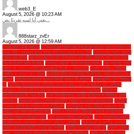
web3_E
August 5, 2026 @ 10:23 AM
يعني أنا لسه تقريبًا نص...
888starz_zvEr
August 5, 2026 @ 12:59 AM
. ডায়াবেটিস ঝুঁকি কমানো:
। সুনামগঞ্জের শান্তিগঞ্জ উপজেলার সাংহাই হাওরে চলমান এই
সড়ক নির্মাণ প্রকল্পের জন্য জমির ক্ষতিপূরণ দেওয়া দূরের বিষয়
''অরফানেজ ট্রাস্ট মামলায়
সাজার রায় বাতিল
''কক্সবাজারের টেকনাফ উপজেলার নাফ নদীর মোহনায় মাছ ধরতে গিয়ে
চার বাংলাদেশি মাঝি নিখোঁজ''
''খুলনায় ‘নাটুকে’ পার্কে জলবায়ু তহবিল''
''ঘন কুয়াশায় ঢাকায়
নামতে না পেরে ৬ ফ্লাইট diverted সিলেট ও কলকাতায়''
''চলতি অর্থবছরে জিডিপি
প্রবৃদ্ধি ৪ শতাংশ হতে পারে''
''চ্যাটজিপিটির নতুন সুবিধা: ডিপসিকের প্রতিযোগিতার মুখে
বিপ্লব''
''বাইডেনের জাতির উদ্দেশে বিদায়ী ভাষণে কী বললেন''
''যুক্তরাষ্ট্রে তৈরি পিস্তলে
খুন
''রাষ্ট্রীয় পৃষ্ঠপোষকতায় লুটপাটের পথ বন্ধ করতে হবে: সাংবাদিক নেতা আজিজ"
''সুন্দরবনে নৌকায় দুই মণ হরিণের মাংস ফেলে পালাল চোর শিকারিরা''
'টিউলিপের
পদত্যাগপত্রে কী লেখা ছিল''
'ঢাকা বিশ্ববিদ্যালয় কেন্দ্রীয় ছাত্র সংসদ নির্বাচন: একটি
বিশ্লেষণ''
'শিক্ষাপ্রতিষ্ঠানে ‘গোপন রাজনীতি’ নিষিদ্ধের আহ্বান ছাত্রদলের''
'সংবিধান
সংস্কার কমিশনের সুপারিশ সম্পর্কে বিএনপি
‘অস্ট্রেলিয়া প্রতি মিনিটে ভারতকে স্মরণ
করিয়ে দেবে ধবলধোলাইয়ের কথা’
‘ইইউ ও ইউরোপীয় বিনিয়োগ ব্যাংক বাংলাদেশকে
পরিবেশ সুরক্ষায় সহায়তা দেবে’
‘এটা হয়তো আমার শেষ ম্যাচ’"
‘গণ–অভ্যুত্থান পরবর্তী
বিশ্ববিদ্যালয় ক্যাম্পাসে শান্তিপূর্ণ পরিবেশ প্রতিষ্ঠিত’
‘জয় বাংলা’কে জাতীয় স্লোগান
ঘোষণা করে হাইকোর্টের দেওয়া রায় স্থগিত
‘জাতীয় দলে আর খেলছি না’
‘ট্রাম্প একজন
উন্মাদ’: গাজা দখলের পরিকল্পনায় ফিলিস্তিনিদের প্রতিক্রিয়া
‘নির্বাচন বিলম্বিত হওয়ার