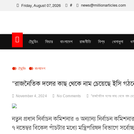
Skip
#
news@millionarticles.com
Friday, August 07, 2026
to
content
Million Articles
ট্রেন্ডিং
ফিচার
বাংলাদেশ
রাজনীতি
বিশ্ব
খেলাধুলা
ধর্
ট্রেন্ডিং
বাংলাদেশ
“রাজনৈতিক দলের কাছ থেকে নাম চেয়েছে ইসি গঠনে
November 4, 2024
No Comments
"রাজনৈতিক দলের কাছ থেকে নাম চেয়
নতুন প্রধান নির্বাচন কমিশনার ও অন্যান্য নির্বাচন কমিশ
৭ নভেম্বর বিকেল পাঁচটার মধ্যে মন্ত্রিপরিষদ বিভাগে সর্বো