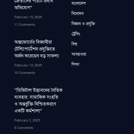
ক্রেতাদের পাঁচটি প্রধান
বাংলাদেশ
অভিযোগ”
বিনোদন
February 15, 2025
বিজ্ঞান ও প্রযুক্তি
11 Comments
ট্রেন্ডিং
অক্সফোর্ডের বিজ্ঞানীরা
বিশ্ব
টেলিপোর্টেশন প্রযুক্তিতে
আবহাওয়া
অর্জন করেছেন বড় সাফল্য
শিক্ষা
February 12, 2025
10 Comments
“ডিজিটাল উদ্ভাবনের নৈতিক
ব্যবহার: সামাজিক সংহতি
ও অন্তর্ভুক্তি নিশ্চিতকরণে
একটি কর্মশালা”
February 2, 2025
9 Comments