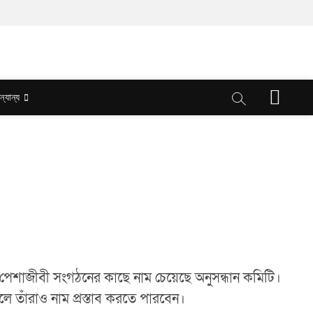
M
ন্যান্য
e
n
u
B
u
t
t
o
n
ল ও পেশাজীবী সংগঠনের কাছে নাম চেয়েছে অনুসন্ধান কমিটি।
হলে তাঁরাও নাম প্রস্তাব করতে পারবেন।