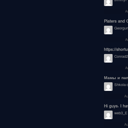
JimmyPr
A
Platers and O
Georgu
A
https://short
Conrad2
A
Мамы и пап
Shkola o
Au
Hi guys. I ha
web3_E
Au