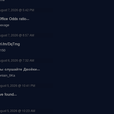
ife
ugust 7, 2026 @ 5:42 PM
ffice Odds ratio...
nexage
ugust 7, 2026 @ 8:57 AM
url.fm/DqTmg
150
ugust 6, 2026 @ 7:32 AM
ы слушайте Двойки...
nlain_tlKa
gust 5, 2026 @ 10:41 PM
ve found...
gust 5, 2026 @ 10:23 AM