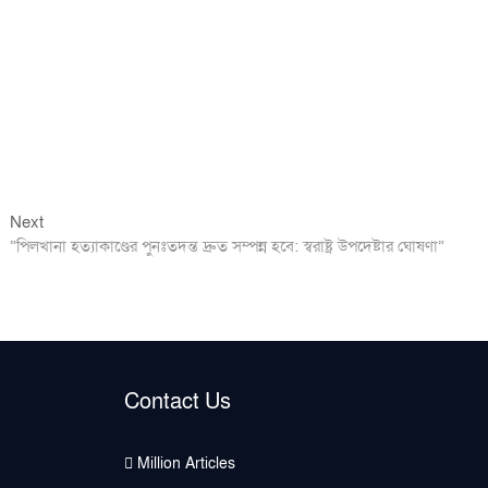
Next
Next
post:
“পিলখানা হত্যাকাণ্ডের পুনঃতদন্ত দ্রুত সম্পন্ন হবে: স্বরাষ্ট্র উপদেষ্টার ঘোষণা”
Contact Us
Million Articles