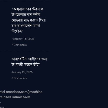
”কক্সবাজারের টেকনাফ
উপজেলার নাফ নদীর
মোহনায় মাছ ধরতে গিয়ে
চার বাংলাদেশি মাঝি
নিখোঁজ”
February 15, 2025
7 Comments
ডায়াবেটিস রোগীদের জন্য
উপকারী সজনে ডাঁটা
January 29, 2025
6 Comments
/smtcl-americas.com/]machine
 остаются ключевым
.